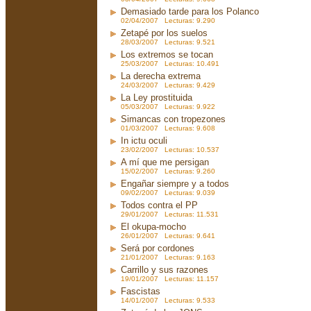
Demasiado tarde para los Polanco
02/04/2007 Lecturas: 9.290
Zetapé por los suelos
28/03/2007 Lecturas: 9.521
Los extremos se tocan
25/03/2007 Lecturas: 10.491
La derecha extrema
24/03/2007 Lecturas: 9.429
La Ley prostituida
05/03/2007 Lecturas: 9.922
Simancas con tropezones
01/03/2007 Lecturas: 9.608
In ictu oculi
23/02/2007 Lecturas: 10.537
A mí que me persigan
15/02/2007 Lecturas: 9.260
Engañar siempre y a todos
09/02/2007 Lecturas: 9.039
Todos contra el PP
29/01/2007 Lecturas: 11.531
El okupa-mocho
26/01/2007 Lecturas: 9.641
Será por cordones
21/01/2007 Lecturas: 9.163
Carrillo y sus razones
19/01/2007 Lecturas: 11.157
Fascistas
14/01/2007 Lecturas: 9.533