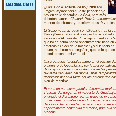
¿Han leído el editorial de hoy intitulado
Trágica imprudencia
? A este periódico ya
hay quien le denomina
La Bola
, pero más
deberían llamarle
Claridad, Pravda, Informacion
manera de informar y de informarnos. A ver, le
El Gobierno ha actuado con diligencia tras la ca
País- ¡Pero si el incendio se produjo el sábado
vecinos de Alcolea del Pinar reprochando a la V
que no se había hecho absolutamente nada en
enterado
El País
de la noticia? ¿siguiéndola en
la una, ni el otro nos engañen, que es lo que se
sucedido con la misma tesis:
Once guardias forestales murieron el pasado do
el noreste de Guadalajara, por la irresponsabili
de un grupo de excursionistas que en las peore
(extrema sequedad del monte, altas temperatura
decidieron hacer la tarde del día anterior una b
bien de mentiras!
El caso es que once guardias forestales murier
víctimas del fuego, en el noroeste de Guadalaja
originado el día anterior por un grupo de excursi
condiciones normales de un fin de semana cualq
decidieron hacer una barbacoa en un sitio en el
especialmente concebido (en teoría) para ello por
Mancha.