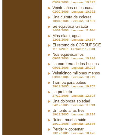
05/02/2006 Lecturas: 10.823
Veinte años no es nada
02/02/2006 Lecturas: 10.552
Una cultura de colores
18/01/2006 Lecturas: 13.691
Se equivoca Girauta
14/01/2006 Lecturas: 11.404
Más claro, agua
12/01/2006 Lecturas: 10.857
El retorno de CORRUPSOE
11/01/2006 Lecturas: 12.038
Nos equivocamos
09/01/2006 Lecturas: 10.994
La carretera de los huesos
05/01/2006 Lecturas: 25.204
Veinticinco millones menos
03/01/2006 Lecturas: 10.919
Trampa para bobos
29/12/2005 Lecturas: 19.767
La profecía
27/12/2005 Lecturas: 12.894
Una dolorosa soledad
24/12/2005 Lecturas: 11.099
Un tonto a las tres
19/12/2005 Lecturas: 18.334
Ruido, mucho ruido
18/12/2005 Lecturas: 10.585
Perder y gobernar
13/12/2005 Lecturas: 10.476