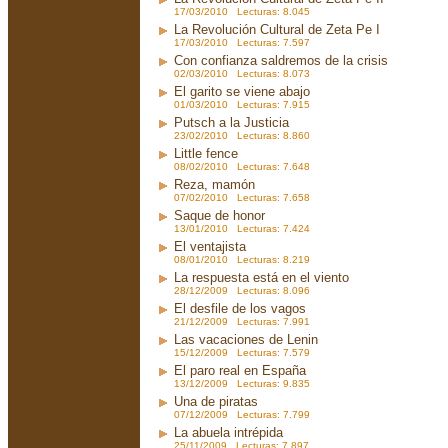
17/03/2010 Lecturas: 8.045
La Revolución Cultural de Zeta Pe I
17/03/2010 Lecturas: 7.597
Con confianza saldremos de la crisis
02/03/2010 Lecturas: 8.073
El garito se viene abajo
01/03/2010 Lecturas: 7.915
Putsch a la Justicia
23/02/2010 Lecturas: 8.860
Little fence
08/02/2010 Lecturas: 7.648
Reza, mamón
07/02/2010 Lecturas: 7.658
Saque de honor
13/01/2010 Lecturas: 7.424
El ventajista
08/01/2010 Lecturas: 8.219
La respuesta está en el viento
28/12/2009 Lecturas: 8.096
El desfile de los vagos
21/12/2009 Lecturas: 7.991
Las vacaciones de Lenin
15/12/2009 Lecturas: 7.579
El paro real en España
13/12/2009 Lecturas: 9.835
Una de piratas
07/12/2009 Lecturas: 7.799
La abuela intrépida
25/11/2009 Lecturas: 7.897