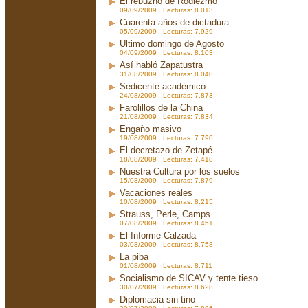
El rebuzno de Rodiezmo
09/09/2009 Lecturas: 8.013
Cuarenta años de dictadura
05/09/2009 Lecturas: 7.929
Ultimo domingo de Agosto
04/09/2009 Lecturas: 8.103
Así habló Zapatustra
31/08/2009 Lecturas: 8.040
Sedicente académico
24/08/2009 Lecturas: 7.873
Farolillos de la China
21/08/2009 Lecturas: 7.834
Engaño masivo
19/08/2009 Lecturas: 7.790
El decretazo de Zetapé
18/08/2009 Lecturas: 7.418
Nuestra Cultura por los suelos
15/08/2009 Lecturas: 7.879
Vacaciones reales
10/08/2009 Lecturas: 8.215
Strauss, Perle, Camps....
07/08/2009 Lecturas: 8.451
El Informe Calzada
03/08/2009 Lecturas: 8.758
La piba
01/08/2009 Lecturas: 8.711
Socialismo de SICAV y tente tieso
30/07/2009 Lecturas: 8.628
Diplomacia sin tino