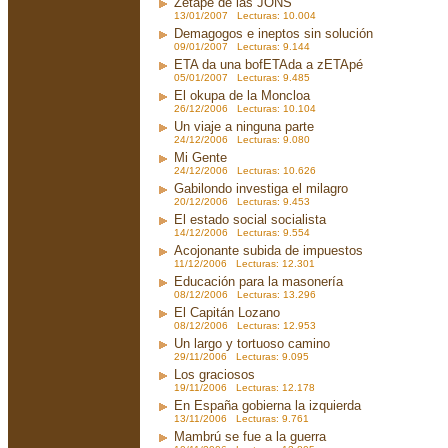
Zetapé de las JONS
13/01/2007 Lecturas: 10.004
Demagogos e ineptos sin solución
09/01/2007 Lecturas: 9.144
ETA da una bofETAda a zETApé
05/01/2007 Lecturas: 9.485
El okupa de la Moncloa
26/12/2006 Lecturas: 10.104
Un viaje a ninguna parte
24/12/2006 Lecturas: 9.080
Mi Gente
24/12/2006 Lecturas: 10.626
Gabilondo investiga el milagro
20/12/2006 Lecturas: 9.453
El estado social socialista
14/12/2006 Lecturas: 9.554
Acojonante subida de impuestos
11/12/2006 Lecturas: 12.301
Educación para la masonería
08/12/2006 Lecturas: 13.296
El Capitán Lozano
08/12/2006 Lecturas: 12.953
Un largo y tortuoso camino
29/11/2006 Lecturas: 9.095
Los graciosos
19/11/2006 Lecturas: 12.178
En España gobierna la izquierda
13/11/2006 Lecturas: 9.761
Mambrú se fue a la guerra