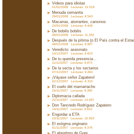
Videos para idiotas
01/02/2008 Lecturas: 10.519
Menuda semanita
29/01/2008 Lecturas: 8.543
Macarras, atorrantes, cansinos
24/01/2008 Lecturas: 9.446
De bobilis bobilis
08/01/2008 Lecturas: 11.352
Después de la pítima (o El País contra el Est
08/01/2008 Lecturas: 8.907
Veredicto: asesinato
14/12/2007 Lecturas: 8.815
De tu querida presencia...
11/12/2007 Lecturas: 9.973
De la secta y los sectarios
07/12/2007 Lecturas: 9.464
¡Váyase señor Zapatero!
02/12/2007 Lecturas: 9.315
El vuelo del mamarracho
24/11/2007 Lecturas: 9.395
Diplomacia callada
22/11/2007 Lecturas: 13.497
Don Tancredo Rodríguez Zapatero
14/11/2007 Lecturas: 9.822
Engordar a ETA
10/11/2007 Lecturas: 10.003
El estigma originario
01/11/2007 Lecturas: 9.378
El algoritmo de Gore