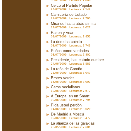
30/07/2009 Lecturas: 7.886
Cerco al Partido Popular
24/07/2009 Lecturas: 7.542
Carnicería de Estado
22/07/2009 Lecturas: 7.793
Mirando hacia atrás sin ira
17/07/2009 Lecturas: 8.027
Pasen y vean
08/07/2009 Lecturas: 7.852
La derecha cainita
03/07/2009 Lecturas: 7.743
Puños como verdades
03/07/2009 Lecturas: 7.802
Presidente, has estado cumbre
24/06/2009 Lecturas: 8.583
La roña de Garoña
23/06/2009 Lecturas: 8.047
Brotes verdes
15/06/2009 Lecturas: 8.093
Caros socialistas
12/06/2009 Lecturas: 7.577
A Europa, en un Smart
09/06/2009 Lecturas: 7.795
Pida usted perdón
04/06/2009 Lecturas: 8.020
De Madrid a Moscú
02/06/2009 Lecturas: 8.477
La alianza de las galaxias
20/05/2009 Lecturas: 7.681