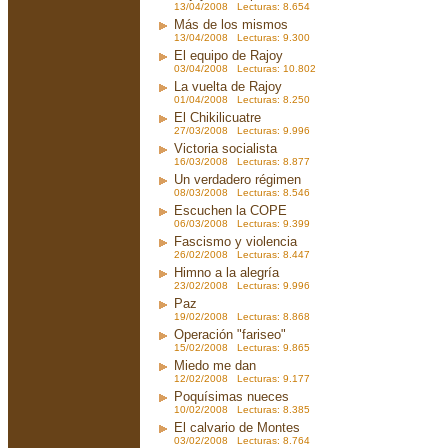
13/04/2008 Lecturas: 8.654
Más de los mismos
13/04/2008 Lecturas: 9.300
El equipo de Rajoy
03/04/2008 Lecturas: 10.802
La vuelta de Rajoy
01/04/2008 Lecturas: 8.250
El Chikilicuatre
27/03/2008 Lecturas: 9.996
Victoria socialista
16/03/2008 Lecturas: 8.877
Un verdadero régimen
08/03/2008 Lecturas: 8.546
Escuchen la COPE
06/03/2008 Lecturas: 9.399
Fascismo y violencia
26/02/2008 Lecturas: 8.447
Himno a la alegría
23/02/2008 Lecturas: 9.996
Paz
19/02/2008 Lecturas: 8.868
Operación "fariseo"
15/02/2008 Lecturas: 9.865
Miedo me dan
12/02/2008 Lecturas: 9.177
Poquísimas nueces
10/02/2008 Lecturas: 8.385
El calvario de Montes
03/02/2008 Lecturas: 8.764