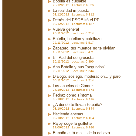
Botella es culpable
23/12/2012 Lecturas: 6.355
La realidad impuesta
03/12/2012 Lecturas: 6.312
Detrás del PSOE irá el PP
02/12/2012 Lecturas: 6.487
Vuelva general
26/11/2012 Lecturas: 6.714
Botella, botellón y botellazo
22/11/2012 Lecturas: 6.517
Zapatero, tus muertos no te olvidan
16/11/2012 Lecturas: 6.471
El iPad del congresista
10/11/2012 Lecturas: 6.390
Ana Botella y sus "segundos"
09/11/2012 Lecturas: 6.234
Diálogo, sosiego, moderación... y paro
06/11/2012 Lecturas: 7.214
Los abuelos de Gómez
24/10/2012 Lecturas: 6.374
Pedraz como síntoma
06/10/2012 Lecturas: 6.416
¿A dónde te llevan España?
03/10/2012 Lecturas: 6.344
Hacienda apenas
02/10/2012 Lecturas: 6.404
Rajoy coge la guillette
17/09/2012 Lecturas: 6.780
España está mal... de la cabeza