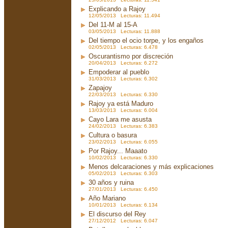
Explicando a Rajoy
12/05/2013 Lecturas: 11.494
Del 11-M al 15-A
03/05/2013 Lecturas: 11.888
Del tiempo el ocio torpe, y los engaños
02/05/2013 Lecturas: 6.478
Oscurantismo por discreción
20/04/2013 Lecturas: 6.272
Empoderar al pueblo
31/03/2013 Lecturas: 6.302
Zapajoy
22/03/2013 Lecturas: 6.330
Rajoy ya está Maduro
13/03/2013 Lecturas: 6.004
Cayo Lara me asusta
24/02/2013 Lecturas: 6.383
Cultura o basura
23/02/2013 Lecturas: 6.055
Por Rajoy... Maaato
10/02/2013 Lecturas: 6.330
Menos delcaraciones y más explicaciones
05/02/2013 Lecturas: 6.303
30 años y ruina
27/01/2013 Lecturas: 6.450
Año Mariano
10/01/2013 Lecturas: 6.134
El discurso del Rey
27/12/2012 Lecturas: 6.047