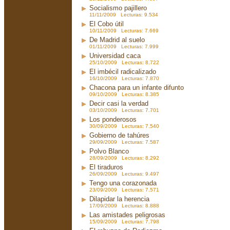
Socialismo pajillero
11/11/2009 Lecturas: 9.534
El Cobo útil
10/11/2009 Lecturas: 7.669
De Madrid al suelo
01/11/2009 Lecturas: 7.999
Universidad caca
25/10/2009 Lecturas: 8.722
El imbécil radicalizado
16/10/2009 Lecturas: 7.870
Chacona para un infante difunto
09/10/2009 Lecturas: 8.385
Decir casi la verdad
03/10/2009 Lecturas: 7.701
Los ponderosos
30/09/2009 Lecturas: 7.540
Gobierno de tahúres
29/09/2009 Lecturas: 7.587
Polvo Blanco
28/09/2009 Lecturas: 8.292
El tiraduros
26/09/2009 Lecturas: 9.497
Tengo una corazonada
23/09/2009 Lecturas: 7.571
Dilapidar la herencia
17/09/2009 Lecturas: 8.888
Las amistades peligrosas
15/09/2009 Lecturas: 7.798