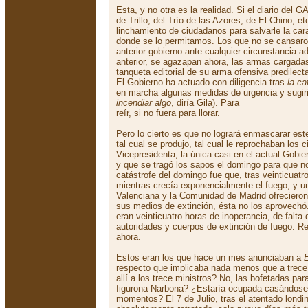
Esta, y no otra es la realidad. Si el diario del G
de Trillo, del Trío de las Azores, de El Chino, e
linchamiento de ciudadanos para salvarle la ca
donde se lo permitamos. Los que no se cansaro
anterior gobierno ante cualquier circunstancia ad
anterior, se agazapan ahora, las armas cargadas 
tanqueta editorial de su arma ofensiva predilect
El Gobierno ha actuado con diligencia tras
la ca
en marcha algunas medidas de urgencia y sugiri
incendiar algo
, diría Gila). Para
reír, si no fuera para llorar.
Pero lo cierto es que no logrará enmascarar este 
tal cual se produjo, tal cual le reprochaban los 
Vicepresidenta, la única casi en el actual Gobie
y que se tragó los sapos el domingo para que no
catástrofe del domingo fue que, tras veinticuat
mientras crecía exponencialmente el fuego, y 
Valenciana y la Comunidad de Madrid ofrecieron 
sus medios de extinción, ésta no los aprovechó
eran veinticuatro horas de inoperancia, de falta 
autoridades y cuerpos de extinción de fuego. R
ahora.
Estos eran los que hace un mes anunciaban a
respecto que implicaba nada menos que a trece 
allí a los trece ministros? No, las bofetadas par
figurona Narbona? ¿Estaría ocupada casándose 
momentos? El 7 de Julio, tras el atentado londi