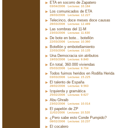
ETA en socorro de Zapatero
03/04/2006 Lecturas: 10.184
Los comunicados de ETA
28/03/2006 Lecturas: 12.227
Telecinco, doce meses doce causas
28/03/2006 Lecturas: 12.489
Las sombras del 11-M
23/03/2006 Lecturas: 11.630
De bote en bote... botellón
22/03/2006 Lecturas: 10.360
Botellón y embotellamiento
22/03/2006 Lecturas: 10.135
Una Democracia sin atributos
19/03/2006 Lecturas: 9.840
En total, 360.000 viviendas
05/03/2006 Lecturas: 9.704
Todos fuimos heridos en Rodilla Herida
03/03/2006 Lecturas: 15.225
El talento de España
28/02/2006 Lecturas: 9.563
Izquierda y gramática
25/02/2006 Lecturas: 9.627
Abu Ghraib
23/02/2006 Lecturas: 10.014
El papelón de ZP
11/02/2006 Lecturas: 10.520
¿Pero sabe esto Conde Pumpido?
08/02/2006 Lecturas: 10.237
El cocalero