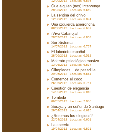
12/09/2012 Lecturas: 6.686
Que alguien (nos) intervenga
28/08/2012 Lecturas: 6.669
La sentina del chivo
12/08/2012 Lecturas: 6.894
Una izquierda aberroncha
09/08/2012 Lecturas: 6.667
¡Viva Catarroja!
28/07/2012 Lecturas: 6.858
Ser Sistema
14/07/2012 Lecturas: 6.767
El laberinto español
28/06/2012 Lecturas: 6.512
Maltrato psicológico masivo
13/06/2012 Lecturas: 6.877
Olimpiadas... de pesadilla
29/05/2012 Lecturas: 6.641
Comernos el coco
26/05/2012 Lecturas: 6.751
Cuestión de elegancia
14/05/2012 Lecturas: 6.943
Tómbola
06/05/2012 Lecturas: 7.006
Soraya y un señor de Santiago
29/04/2012 Lecturas: 6.615
¿Seremos los elegidos?
22/04/2012 Lecturas: 6.601
La cacería
19/04/2012 Lecturas: 6.891