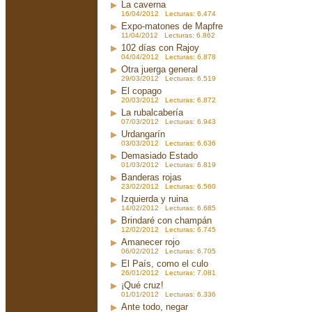
La caverna
16/04/2012 Lecturas: 6.474
Expo-matones de Mapfre
11/04/2012 Lecturas: 6.862
102 días con Rajoy
04/04/2012 Lecturas: 6.878
Otra juerga general
29/03/2012 Lecturas: 6.519
El copago
20/03/2012 Lecturas: 6.872
La rubalcabería
07/03/2012 Lecturas: 6.943
Urdangarín
03/03/2012 Lecturas: 6.636
Demasiado Estado
01/03/2012 Lecturas: 6.819
Banderas rojas
23/02/2012 Lecturas: 6.560
Izquierda y ruina
14/02/2012 Lecturas: 6.685
Brindaré con champán
12/02/2012 Lecturas: 6.745
Amanecer rojo
06/02/2012 Lecturas: 6.705
El País, como el culo
26/01/2012 Lecturas: 7.081
¡Qué cruz!
01/01/2012 Lecturas: 6.336
Ante todo, negar