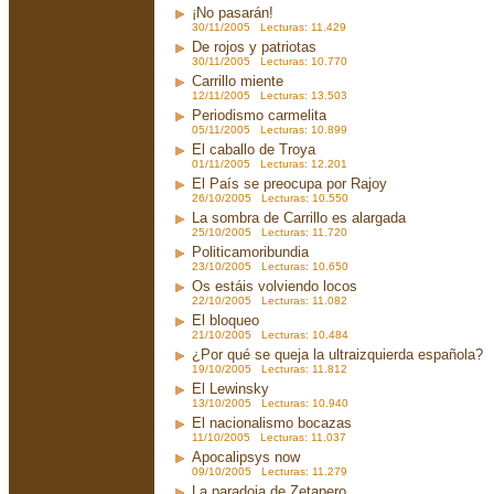
¡No pasarán!
30/11/2005 Lecturas: 11.429
De rojos y patriotas
30/11/2005 Lecturas: 10.770
Carrillo miente
12/11/2005 Lecturas: 13.503
Periodismo carmelita
05/11/2005 Lecturas: 10.899
El caballo de Troya
01/11/2005 Lecturas: 12.201
El País se preocupa por Rajoy
26/10/2005 Lecturas: 10.550
La sombra de Carrillo es alargada
25/10/2005 Lecturas: 11.720
Politicamoribundia
23/10/2005 Lecturas: 10.650
Os estáis volviendo locos
22/10/2005 Lecturas: 11.082
El bloqueo
21/10/2005 Lecturas: 10.484
¿Por qué se queja la ultraizquierda española?
19/10/2005 Lecturas: 11.812
El Lewinsky
13/10/2005 Lecturas: 10.940
El nacionalismo bocazas
11/10/2005 Lecturas: 11.037
Apocalipsys now
09/10/2005 Lecturas: 11.279
La paradoja de Zetapero