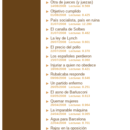
Otra de jueces (y juezas)
14/08/2008 Lecturas: 8.569
Objetivo cumplido
01/08/2008 Lecturas: 8.425
País socialista, país en ruina
31/07/2008 Lecturas: 12.280
El canalla de Solbes
31/07/2008 Lecturas: 8.482
La ley de Lynch
26/07/2008 Lecturas: 9.601
El precio del pollo
22/07/2008 Lecturas: 9.370
Los españoles perdieron
15/07/2008 Lecturas: 8.060
Injuriar a quien no obedece
18/06/2008 Lecturas: 8.421
Rubalcaba responde
09/06/2008 Lecturas: 8.646
Un partido enfermo
26/05/2008 Lecturas: 8.251
El asno de Barlusconi
03/05/2008 Lecturas: 8.613
Quemar mujeres
26/04/2008 Lecturas: 8.964
La imparable máquina
24/04/2008 Lecturas: 9.065
Agua para Barcelona
22/04/2008 Lecturas: 8.701
Rajoy en la oposición