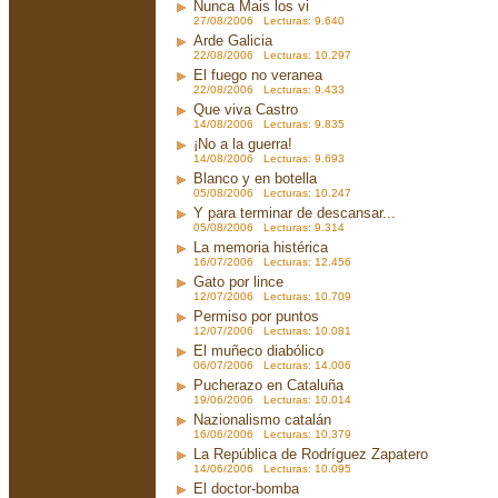
Nunca Mais los vi
27/08/2006 Lecturas: 9.640
Arde Galicia
22/08/2006 Lecturas: 10.297
El fuego no veranea
22/08/2006 Lecturas: 9.433
Que viva Castro
14/08/2006 Lecturas: 9.835
¡No a la guerra!
14/08/2006 Lecturas: 9.693
Blanco y en botella
05/08/2006 Lecturas: 10.247
Y para terminar de descansar...
05/08/2006 Lecturas: 9.314
La memoria histérica
16/07/2006 Lecturas: 12.456
Gato por lince
12/07/2006 Lecturas: 10.709
Permiso por puntos
12/07/2006 Lecturas: 10.081
El muñeco diabólico
06/07/2006 Lecturas: 14.006
Pucherazo en Cataluña
19/06/2006 Lecturas: 10.014
Nazionalismo catalán
16/06/2006 Lecturas: 10.379
La República de Rodríguez Zapatero
14/06/2006 Lecturas: 10.095
El doctor-bomba