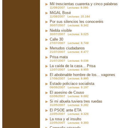
Mil trescientas cuarenta y cinco palabras
11/08/2007 Lecturas: 9.080
MiGAL Bosé
11/08/2007 Lecturas: 10.164
Por sus silencios les conoceréis
30/07/2007 Lecturas: 9.342
Niebla visible
30/07/2007 Lecturas: 9.025
Calle 30
27/07/2007 Lecturas: 8.749
Menudos ciudadanos
21/07/2007 Lecturas: 8.477
Prisa mata
21/07/2007 Lecturas: 9.036
La caída de la casa... Prisa
12/07/2007 Lecturas: 8.955
El
abobinable
hombre de los... vagones
17/06/2007 Lecturas: 8.995
Estado policíaco socialista
06/06/2007 Lecturas: 9.197
El asesino de Couso
02/06/2007 Lecturas: 9.682
Si mi abuela tuviera tres ruedas
31/05/2007 Lecturas: 9.282
El PSOE ante ETA
22/05/2007 Lecturas: 9.326
La rosa y el insulto
22/05/2007 Lecturas: 9.393
Campaña crispada