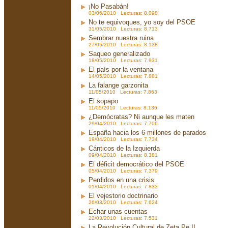
¡No Pasabán!
03/06/2010 Lecturas: 8.098
No te equivoques, yo soy del PSOE
31/05/2010 Lecturas: 8.713
Sembrar nuestra ruina
27/05/2010 Lecturas: 8.138
Saqueo generalizado
18/05/2010 Lecturas: 7.931
El país por la ventana
14/05/2010 Lecturas: 7.881
La falange garzonita
11/05/2010 Lecturas: 7.863
El sopapo
11/05/2010 Lecturas: 8.136
¿Demócratas? Ni aunque les maten
29/04/2010 Lecturas: 7.706
España hacia los 6 millones de parados
19/04/2010 Lecturas: 7.734
Cánticos de la Izquierda
09/04/2010 Lecturas: 8.381
El déficit democrático del PSOE
05/04/2010 Lecturas: 7.379
Perdidos en una crisis
01/04/2010 Lecturas: 7.833
El vejestorio doctrinario
26/03/2010 Lecturas: 7.624
Echar unas cuentas
22/03/2010 Lecturas: 7.531
La Revolución Cultural de Zeta Pe II