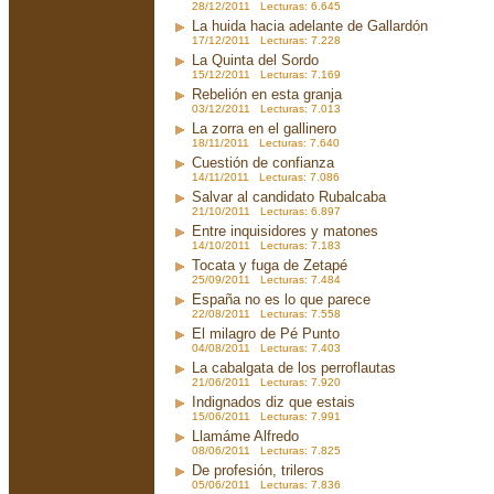
28/12/2011 Lecturas: 6.645
La huida hacia adelante de Gallardón
17/12/2011 Lecturas: 7.228
La Quinta del Sordo
15/12/2011 Lecturas: 7.169
Rebelión en esta granja
03/12/2011 Lecturas: 7.013
La zorra en el gallinero
18/11/2011 Lecturas: 7.640
Cuestión de confianza
14/11/2011 Lecturas: 7.086
Salvar al candidato Rubalcaba
21/10/2011 Lecturas: 6.897
Entre inquisidores y matones
14/10/2011 Lecturas: 7.183
Tocata y fuga de Zetapé
25/09/2011 Lecturas: 7.484
España no es lo que parece
22/08/2011 Lecturas: 7.558
El milagro de Pé Punto
04/08/2011 Lecturas: 7.403
La cabalgata de los perroflautas
21/06/2011 Lecturas: 7.920
Indignados diz que estais
15/06/2011 Lecturas: 7.991
Llamáme Alfredo
08/06/2011 Lecturas: 7.825
De profesión, trileros
05/06/2011 Lecturas: 7.836