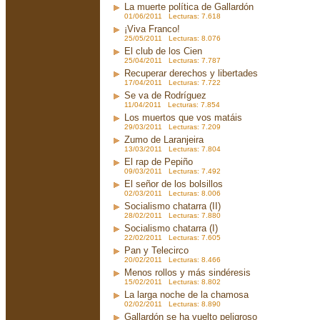
La muerte política de Gallardón
01/06/2011 Lecturas: 7.618
¡Viva Franco!
25/05/2011 Lecturas: 8.076
El club de los Cien
25/04/2011 Lecturas: 7.787
Recuperar derechos y libertades
17/04/2011 Lecturas: 7.722
Se va de Rodríguez
11/04/2011 Lecturas: 7.854
Los muertos que vos matáis
29/03/2011 Lecturas: 7.209
Zumo de Laranjeira
13/03/2011 Lecturas: 7.804
El rap de Pepiño
09/03/2011 Lecturas: 7.492
El señor de los bolsillos
02/03/2011 Lecturas: 8.006
Socialismo chatarra (II)
28/02/2011 Lecturas: 7.880
Socialismo chatarra (I)
22/02/2011 Lecturas: 7.605
Pan y Telecirco
20/02/2011 Lecturas: 8.466
Menos rollos y más sindéresis
15/02/2011 Lecturas: 8.802
La larga noche de la chamosa
02/02/2011 Lecturas: 8.890
Gallardón se ha vuelto peligroso