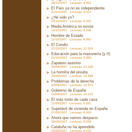
28/10/2007 Lecturas: 8.901
El País ya no es independiente
22/10/2007 Lecturas: 9.523
¿He sido yo?
20/10/2007 Lecturas: 9.331
Media América no existe
14/10/2007 Lecturas: 9.046
Hombre de Estado
11/10/2007 Lecturas: 9.093
El Corullo
07/10/2007 Lecturas: 12.524
Educación para la masonería (y II)
01/10/2007 Lecturas: 9.983
Zapatero asesino
26/09/2007 Lecturas: 12.188
La homilía del jesuita
25/09/2007 Lecturas: 14.599
Problemas de la derecha
20/09/2007 Lecturas: 10.973
Gobierno de España
14/09/2007 Lecturas: 10.015
El más tonto de cada casa
11/09/2007 Lecturas: 9.352
Superávit de vivienda en España
07/09/2007 Lecturas: 8.830
Ahora que vamos despacio
26/08/2007 Lecturas: 9.059
Cataluña no ha aprendido
19/08/2007 Lecturas: 9.231