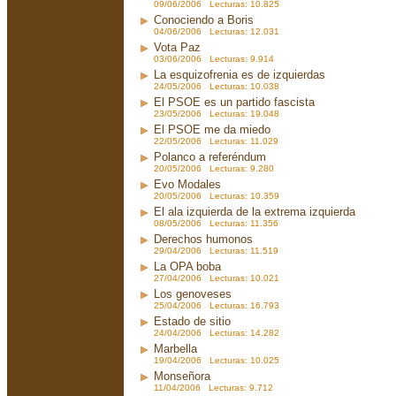
09/06/2006 Lecturas: 10.825
Conociendo a Boris
04/06/2006 Lecturas: 12.031
Vota Paz
03/06/2006 Lecturas: 9.914
La esquizofrenia es de izquierdas
24/05/2006 Lecturas: 10.038
El PSOE es un partido fascista
23/05/2006 Lecturas: 19.048
El PSOE me da miedo
22/05/2006 Lecturas: 11.029
Polanco a referéndum
20/05/2006 Lecturas: 9.280
Evo Modales
20/05/2006 Lecturas: 10.359
El ala izquierda de la extrema izquierda
08/05/2006 Lecturas: 11.356
Derechos humonos
29/04/2006 Lecturas: 11.519
La OPA boba
27/04/2006 Lecturas: 10.021
Los genoveses
25/04/2006 Lecturas: 16.793
Estado de sitio
24/04/2006 Lecturas: 14.282
Marbella
19/04/2006 Lecturas: 10.025
Monseñora
11/04/2006 Lecturas: 9.712