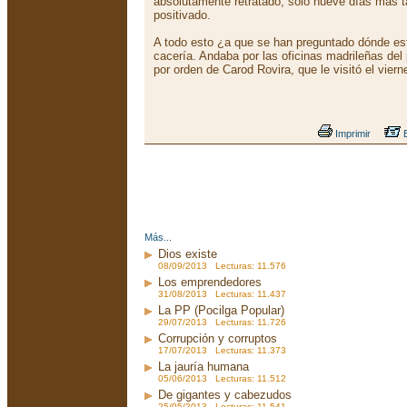
absolutamente retratado, solo nueve días más ta
positivado.
A todo esto ¿a que se han preguntado dónde e
cacería. Andaba por las oficinas madrileñas del
por orden de Carod Rovira, que le visitó el viern
Imprimir
E
Más...
Dios existe
08/09/2013 Lecturas: 11.576
Los emprendedores
31/08/2013 Lecturas: 11.437
La PP (Pocilga Popular)
29/07/2013 Lecturas: 11.726
Corrupción y corruptos
17/07/2013 Lecturas: 11.373
La jauría humana
05/06/2013 Lecturas: 11.512
De gigantes y cabezudos
25/05/2013 Lecturas: 11.541