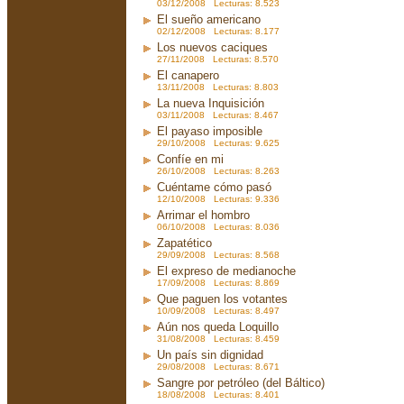
03/12/2008 Lecturas: 8.523
El sueño americano
02/12/2008 Lecturas: 8.177
Los nuevos caciques
27/11/2008 Lecturas: 8.570
El canapero
13/11/2008 Lecturas: 8.803
La nueva Inquisición
03/11/2008 Lecturas: 8.467
El payaso imposible
29/10/2008 Lecturas: 9.625
Confíe en mi
26/10/2008 Lecturas: 8.263
Cuéntame cómo pasó
12/10/2008 Lecturas: 9.336
Arrimar el hombro
06/10/2008 Lecturas: 8.036
Zapatético
29/09/2008 Lecturas: 8.568
El expreso de medianoche
17/09/2008 Lecturas: 8.869
Que paguen los votantes
10/09/2008 Lecturas: 8.497
Aún nos queda Loquillo
31/08/2008 Lecturas: 8.459
Un país sin dignidad
29/08/2008 Lecturas: 8.671
Sangre por petróleo (del Báltico)
18/08/2008 Lecturas: 8.401