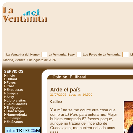
La Ventanita del Humor
La Ventanita Sexy
Los Foros de La Ventanita
Li
Madrid, viernes 7 de agosto de 2026
SERVICIOS
Inicio
Opinión: El liberal
Humor
Foros
Chat
Arde el país
Encuestas
Juegos
21/07/2005 Lecturas: 10.590
Sexy
Libro visitas
Catilina
Calculadoras
Traductor
Y a mí no se me ocurre otra cosa que
Horóscopo
comprar
El País
para enterarme. Mejor
Numerología
El tiempo
hubiera comprado
El Jueves
porque,
Enlázanos
aunque no tratara del incendio de
Guadalajara, me hubiera echado unas
risas.