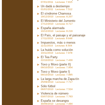
07/01/2011 Lecturas: 7.815
Un dadá a destiempo
01/01/2011 Lecturas: 7.512
El síndrome Chamosa
19/12/2010 Lecturas: 8.207
El Ministerio del Jumento
17/12/2010 Lecturas: 8.717
España alarmada
10/12/2010 Lecturas: 8.216
El País, el paisaje y el paisanaje
17/11/2010 Lecturas: 9.648
Impuestos, más o menos
11/11/2010 Lecturas: 8.504
La huida como solución
10/11/2010 Lecturas: 7.978
El Tea Party
22/10/2010 Lecturas: 7.430
Toxo y Moxo (parte II)
09/10/2010 Lecturas: 7.954
Toxo y Moxo (parte I)
09/10/2010 Lecturas: 7.895
La larga marcha de Zapa-tín
25/09/2010 Lecturas: 7.717
Sólo fútbol
06/07/2010 Lecturas: 7.524
Violencia de número
03/07/2010 Lecturas: 7.763
España se desangra
30/06/2010 Lecturas: 7.494