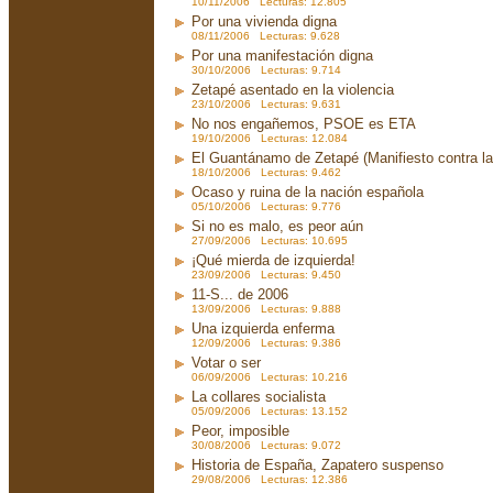
10/11/2006 Lecturas: 12.805
Por una vivienda digna
08/11/2006 Lecturas: 9.628
Por una manifestación digna
30/10/2006 Lecturas: 9.714
Zetapé asentado en la violencia
23/10/2006 Lecturas: 9.631
No nos engañemos, PSOE es ETA
19/10/2006 Lecturas: 12.084
El Guantánamo de Zetapé (Manifiesto contra la 
18/10/2006 Lecturas: 9.462
Ocaso y ruina de la nación española
05/10/2006 Lecturas: 9.776
Si no es malo, es peor aún
27/09/2006 Lecturas: 10.695
¡Qué mierda de izquierda!
23/09/2006 Lecturas: 9.450
11-S... de 2006
13/09/2006 Lecturas: 9.888
Una izquierda enferma
12/09/2006 Lecturas: 9.386
Votar o ser
06/09/2006 Lecturas: 10.216
La collares socialista
05/09/2006 Lecturas: 13.152
Peor, imposible
30/08/2006 Lecturas: 9.072
Historia de España, Zapatero suspenso
29/08/2006 Lecturas: 12.386