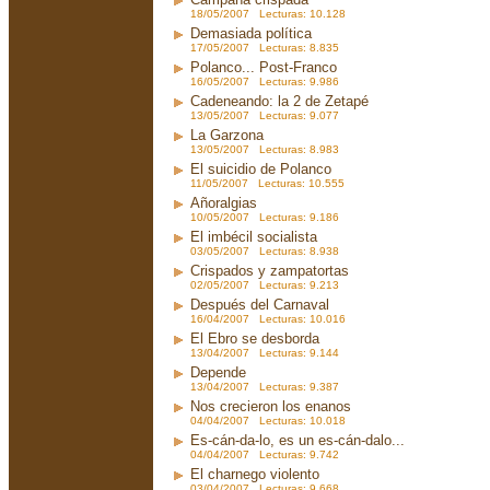
18/05/2007 Lecturas: 10.128
Demasiada política
17/05/2007 Lecturas: 8.835
Polanco... Post-Franco
16/05/2007 Lecturas: 9.986
Cadeneando: la 2 de Zetapé
13/05/2007 Lecturas: 9.077
La Garzona
13/05/2007 Lecturas: 8.983
El suicidio de Polanco
11/05/2007 Lecturas: 10.555
Añoralgias
10/05/2007 Lecturas: 9.186
El imbécil socialista
03/05/2007 Lecturas: 8.938
Crispados y zampatortas
02/05/2007 Lecturas: 9.213
Después del Carnaval
16/04/2007 Lecturas: 10.016
El Ebro se desborda
13/04/2007 Lecturas: 9.144
Depende
13/04/2007 Lecturas: 9.387
Nos crecieron los enanos
04/04/2007 Lecturas: 10.018
Es-cán-da-lo, es un es-cán-dalo...
04/04/2007 Lecturas: 9.742
El charnego violento
03/04/2007 Lecturas: 9.668