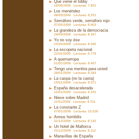
Que viene el lobby
16/05/2009 Lecturas: 7.821
Los menéndez
08/05/2009 Lecturas: 8.251
Semáforo verde, semáforo rojo
07/05/2009 Lecturas: 8.903
La grandeza de la democracia
24/04/2009 Lecturas: 8.347
Yo no soy ése
15/04/2009 Lecturas: 8.040
La escopeta nacional
22/02/2009 Lecturas: 8.776
A quemarropa
01/02/2009 Lecturas: 8.407
Tengo una mentira para usted
28/01/2009 Lecturas: 8.283
La caspa (no la casta)
15/01/2009 Lecturas: 8.371
España desacelerada
15/01/2009 Lecturas: 9.252
Nieve sobre Madrid
11/01/2009 Lecturas: 8.511
La constante Z
07/01/2009 Lecturas: 10.028
Annus horribilis
31/12/2008 Lecturas: 8.142
Un hotel de Mallorca
22/12/2008 Lecturas: 8.112
Maravillas de España