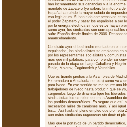
han incrementado sus ganancias y a la enorme 
mandato de Zapatero (ya saben, la mitotrola de
España ha sufrido la mayor subida de impuesto
esa legislatura. Si han sido comprensivos estos
el poder Zapatero y pasar los españoles a ser 
por la energía eléctrica sin que estos hayan pr
como ayer, los sindicatos son corresponsables 
sufre España desde finales de 2006. Responsabl
amancebamiento.
Concluido ayer el bochinche montado en el inter
expulsados, los sindicalistas se emplearon en ap
por los representantes socialistas y comunista
más que mil palabras, para comprender su conv
pasado de la etapa de Largo Caballero y Negrín
Stalin, Molotov, Cagánovich y Voroshilov.
Que es tirando piedras a la Asamblea de Madrid 
Extremadura o Andalucía no toca) como va a c
para Iveco. En ese sentido se me ocurre una i
trabajadores de Iveco hasta producir, qué se yo
cárguenlos luego de dinamita (que los liberados
sindicalistas los estrellen contra la Asamblea d
los partidos democráticos. Es seguro que así, al
necesarios miles de camiones más. Y así igual 
tos...
! Así hasta el pleno empleo que prometía
con estos sindicatos
cogecosas
sin decir ni pío
Más que la portavoz de un partido democrático