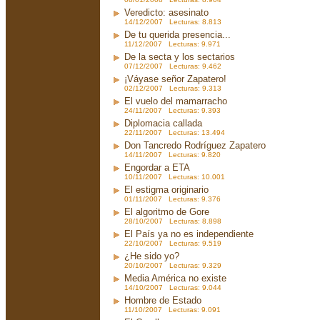
Veredicto: asesinato
14/12/2007 Lecturas: 8.813
De tu querida presencia...
11/12/2007 Lecturas: 9.971
De la secta y los sectarios
07/12/2007 Lecturas: 9.462
¡Váyase señor Zapatero!
02/12/2007 Lecturas: 9.313
El vuelo del mamarracho
24/11/2007 Lecturas: 9.393
Diplomacia callada
22/11/2007 Lecturas: 13.494
Don Tancredo Rodríguez Zapatero
14/11/2007 Lecturas: 9.820
Engordar a ETA
10/11/2007 Lecturas: 10.001
El estigma originario
01/11/2007 Lecturas: 9.376
El algoritmo de Gore
28/10/2007 Lecturas: 8.898
El País ya no es independiente
22/10/2007 Lecturas: 9.519
¿He sido yo?
20/10/2007 Lecturas: 9.329
Media América no existe
14/10/2007 Lecturas: 9.044
Hombre de Estado
11/10/2007 Lecturas: 9.091