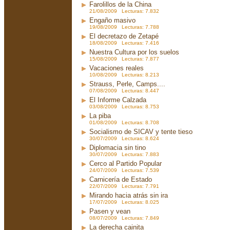
Farolillos de la China
21/08/2009 Lecturas: 7.832
Engaño masivo
19/08/2009 Lecturas: 7.788
El decretazo de Zetapé
18/08/2009 Lecturas: 7.416
Nuestra Cultura por los suelos
15/08/2009 Lecturas: 7.877
Vacaciones reales
10/08/2009 Lecturas: 8.213
Strauss, Perle, Camps....
07/08/2009 Lecturas: 8.447
El Informe Calzada
03/08/2009 Lecturas: 8.753
La piba
01/08/2009 Lecturas: 8.708
Socialismo de SICAV y tente tieso
30/07/2009 Lecturas: 8.624
Diplomacia sin tino
30/07/2009 Lecturas: 7.883
Cerco al Partido Popular
24/07/2009 Lecturas: 7.539
Carnicería de Estado
22/07/2009 Lecturas: 7.791
Mirando hacia atrás sin ira
17/07/2009 Lecturas: 8.025
Pasen y vean
08/07/2009 Lecturas: 7.849
La derecha cainita