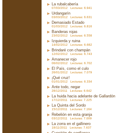
La rubalcabería
07/03/2012 Lecturas: 6.941
Urdangarín
03/03/2012 Lecturas: 6.631
Demasiado Estado
01/03/2012 Lecturas: 6.816
Banderas rojas
23/02/2012 Lecturas: 6.558
Izquierda y ruina
14/02/2012 Lecturas: 6.682
Brindaré con champán
12/02/2012 Lecturas: 6.743
Amanecer rojo
06/02/2012 Lecturas: 6.702
El País, como el culo
26/01/2012 Lecturas: 7.079
¡Qué cruz!
01/01/2012 Lecturas: 6.334
Ante todo, negar
28/12/2011 Lecturas: 6.642
La huida hacia adelante de Gallardón
17/12/2011 Lecturas: 7.225
La Quinta del Sordo
15/12/2011 Lecturas: 7.164
Rebelión en esta granja
03/12/2011 Lecturas: 7.009
La zorra en el gallinero
18/11/2011 Lecturas: 7.637
Cuestión de confianza