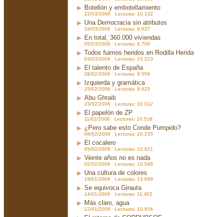
Botellón y embotellamiento
22/03/2006 Lecturas: 10.132
Una Democracia sin atributos
19/03/2006 Lecturas: 9.837
En total, 360.000 viviendas
05/03/2006 Lecturas: 9.700
Todos fuimos heridos en Rodilla Herida
03/03/2006 Lecturas: 15.223
El talento de España
28/02/2006 Lecturas: 9.559
Izquierda y gramática
25/02/2006 Lecturas: 9.625
Abu Ghraib
23/02/2006 Lecturas: 10.012
El papelón de ZP
11/02/2006 Lecturas: 10.518
¿Pero sabe esto Conde Pumpido?
08/02/2006 Lecturas: 10.235
El cocalero
05/02/2006 Lecturas: 10.821
Veinte años no es nada
02/02/2006 Lecturas: 10.549
Una cultura de colores
18/01/2006 Lecturas: 13.689
Se equivoca Girauta
14/01/2006 Lecturas: 11.402
Más claro, agua
12/01/2006 Lecturas: 10.854