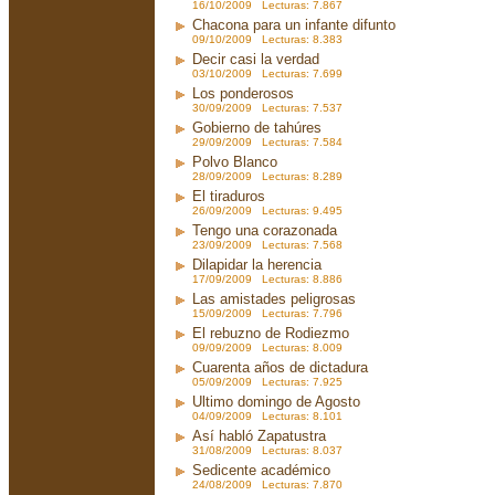
16/10/2009 Lecturas: 7.867
Chacona para un infante difunto
09/10/2009 Lecturas: 8.383
Decir casi la verdad
03/10/2009 Lecturas: 7.699
Los ponderosos
30/09/2009 Lecturas: 7.537
Gobierno de tahúres
29/09/2009 Lecturas: 7.584
Polvo Blanco
28/09/2009 Lecturas: 8.289
El tiraduros
26/09/2009 Lecturas: 9.495
Tengo una corazonada
23/09/2009 Lecturas: 7.568
Dilapidar la herencia
17/09/2009 Lecturas: 8.886
Las amistades peligrosas
15/09/2009 Lecturas: 7.796
El rebuzno de Rodiezmo
09/09/2009 Lecturas: 8.009
Cuarenta años de dictadura
05/09/2009 Lecturas: 7.925
Ultimo domingo de Agosto
04/09/2009 Lecturas: 8.101
Así habló Zapatustra
31/08/2009 Lecturas: 8.037
Sedicente académico
24/08/2009 Lecturas: 7.870