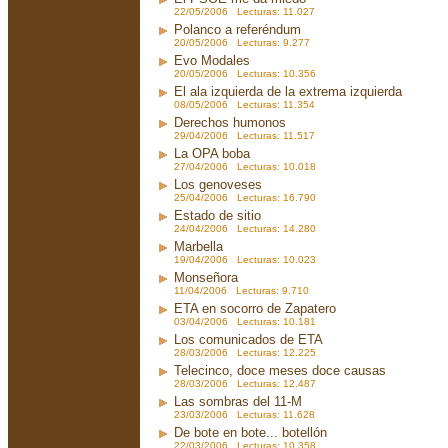
22/05/2006 Lecturas: 11.027
Polanco a referéndum
20/05/2006 Lecturas: 9.277
Evo Modales
20/05/2006 Lecturas: 10.356
El ala izquierda de la extrema izquierda
08/05/2006 Lecturas: 11.354
Derechos humonos
29/04/2006 Lecturas: 11.517
La OPA boba
27/04/2006 Lecturas: 10.018
Los genoveses
25/04/2006 Lecturas: 16.790
Estado de sitio
24/04/2006 Lecturas: 14.280
Marbella
19/04/2006 Lecturas: 10.023
Monseñora
11/04/2006 Lecturas: 9.710
ETA en socorro de Zapatero
03/04/2006 Lecturas: 10.181
Los comunicados de ETA
28/03/2006 Lecturas: 12.225
Telecinco, doce meses doce causas
28/03/2006 Lecturas: 12.487
Las sombras del 11-M
23/03/2006 Lecturas: 11.628
De bote en bote... botellón
22/03/2006 Lecturas: 10.358