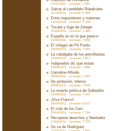
14/11/2011 Lecturas: 7.082
Salvar al candidato Rubalcaba
21/10/2011 Lecturas: 6.895
Entre inquisidores y matones
14/10/2011 Lecturas: 7.180
Tocata y fuga de Zetapé
25/09/2011 Lecturas: 7.480
España no es lo que parece
22/08/2011 Lecturas: 7.556
El milagro de Pé Punto
04/08/2011 Lecturas: 7.401
La cabalgata de los perroflautas
21/06/2011 Lecturas: 7.917
Indignados diz que estais
15/06/2011 Lecturas: 7.988
Llamáme Alfredo
08/06/2011 Lecturas: 7.822
De profesión, trileros
05/06/2011 Lecturas: 7.834
La muerte política de Gallardón
01/06/2011 Lecturas: 7.615
¡Viva Franco!
25/05/2011 Lecturas: 8.072
El club de los Cien
25/04/2011 Lecturas: 7.784
Recuperar derechos y libertades
17/04/2011 Lecturas: 7.720
Se va de Rodríguez
11/04/2011 Lecturas: 7.850