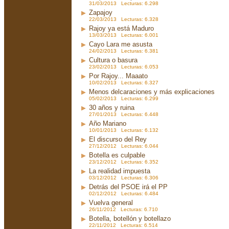
31/03/2013 Lecturas: 6.298
Zapajoy
22/03/2013 Lecturas: 6.328
Rajoy ya está Maduro
13/03/2013 Lecturas: 6.001
Cayo Lara me asusta
24/02/2013 Lecturas: 6.381
Cultura o basura
23/02/2013 Lecturas: 6.053
Por Rajoy... Maaato
10/02/2013 Lecturas: 6.327
Menos delcaraciones y más explicaciones
05/02/2013 Lecturas: 6.299
30 años y ruina
27/01/2013 Lecturas: 6.448
Año Mariano
10/01/2013 Lecturas: 6.132
El discurso del Rey
27/12/2012 Lecturas: 6.044
Botella es culpable
23/12/2012 Lecturas: 6.352
La realidad impuesta
03/12/2012 Lecturas: 6.306
Detrás del PSOE irá el PP
02/12/2012 Lecturas: 6.484
Vuelva general
26/11/2012 Lecturas: 6.710
Botella, botellón y botellazo
22/11/2012 Lecturas: 6.514