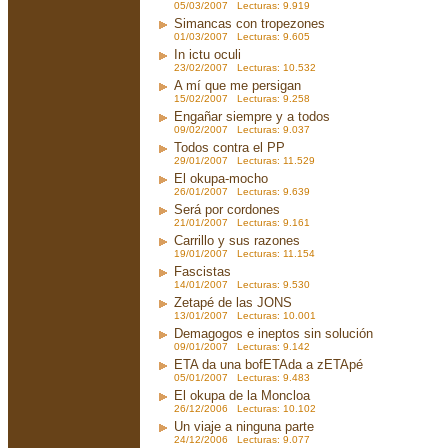
05/03/2007 Lecturas: 9.919
Simancas con tropezones
01/03/2007 Lecturas: 9.605
In ictu oculi
23/02/2007 Lecturas: 10.532
A mí que me persigan
15/02/2007 Lecturas: 9.258
Engañar siempre y a todos
09/02/2007 Lecturas: 9.037
Todos contra el PP
29/01/2007 Lecturas: 11.529
El okupa-mocho
26/01/2007 Lecturas: 9.639
Será por cordones
21/01/2007 Lecturas: 9.161
Carrillo y sus razones
19/01/2007 Lecturas: 11.154
Fascistas
14/01/2007 Lecturas: 9.530
Zetapé de las JONS
13/01/2007 Lecturas: 10.001
Demagogos e ineptos sin solución
09/01/2007 Lecturas: 9.142
ETA da una bofETAda a zETApé
05/01/2007 Lecturas: 9.483
El okupa de la Moncloa
26/12/2006 Lecturas: 10.102
Un viaje a ninguna parte
24/12/2006 Lecturas: 9.077