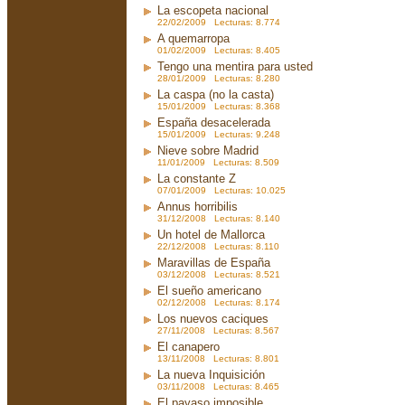
La escopeta nacional
22/02/2009 Lecturas: 8.774
A quemarropa
01/02/2009 Lecturas: 8.405
Tengo una mentira para usted
28/01/2009 Lecturas: 8.280
La caspa (no la casta)
15/01/2009 Lecturas: 8.368
España desacelerada
15/01/2009 Lecturas: 9.248
Nieve sobre Madrid
11/01/2009 Lecturas: 8.509
La constante Z
07/01/2009 Lecturas: 10.025
Annus horribilis
31/12/2008 Lecturas: 8.140
Un hotel de Mallorca
22/12/2008 Lecturas: 8.110
Maravillas de España
03/12/2008 Lecturas: 8.521
El sueño americano
02/12/2008 Lecturas: 8.174
Los nuevos caciques
27/11/2008 Lecturas: 8.567
El canapero
13/11/2008 Lecturas: 8.801
La nueva Inquisición
03/11/2008 Lecturas: 8.465
El payaso imposible