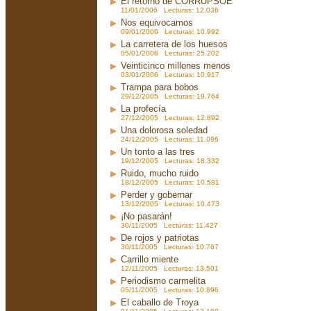
El retorno de CORRUPSOE
11/01/2006 Lecturas: 12.036
Nos equivocamos
09/01/2006 Lecturas: 10.992
La carretera de los huesos
05/01/2006 Lecturas: 25.202
Veinticinco millones menos
03/01/2006 Lecturas: 10.917
Trampa para bobos
29/12/2005 Lecturas: 19.764
La profecía
27/12/2005 Lecturas: 12.892
Una dolorosa soledad
24/12/2005 Lecturas: 11.096
Un tonto a las tres
19/12/2005 Lecturas: 18.332
Ruido, mucho ruido
18/12/2005 Lecturas: 10.581
Perder y gobernar
13/12/2005 Lecturas: 10.473
¡No pasarán!
30/11/2005 Lecturas: 11.427
De rojos y patriotas
30/11/2005 Lecturas: 10.767
Carrillo miente
12/11/2005 Lecturas: 13.501
Periodismo carmelita
05/11/2005 Lecturas: 10.896
El caballo de Troya