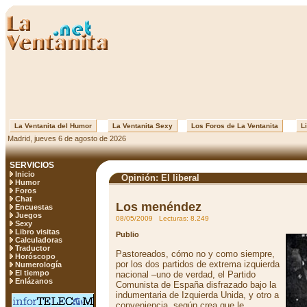
La Ventanita del Humor
La Ventanita Sexy
Los Foros de La Ventanita
Li
Madrid, jueves 6 de agosto de 2026
SERVICIOS
Inicio
Opinión: El liberal
Humor
Foros
Chat
Los menéndez
Encuestas
Juegos
08/05/2009 Lecturas: 8.249
Sexy
Libro visitas
Publio
Calculadoras
Traductor
Pastoreados, cómo no y como siempre,
Horóscopo
por los dos partidos de extrema izquierda
Numerología
El tiempo
nacional –uno de verdad, el Partido
Enlázanos
Comunista de España disfrazado bajo la
indumentaria de Izquierda Unida, y otro a
conveniencia, según crea que le