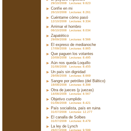
29/10/2008 Lecturas: 9.623
Confíe en mi
26/10/2008 Lecturas: 8.261
Cuéntame cómo pasó
12/10/2008 Lecturas: 9.334
Arrimar el hombro
06/10/2008 Lecturas: 8.034
Zapatético
29/09/2008 Lecturas: 8.566
El expreso de medianoche
17/09/2008 Lecturas: 8.865
Que paguen los votantes
10/09/2008 Lecturas: 8.495
Aún nos queda Loquillo
31/08/2008 Lecturas: 8.455
Un país sin dignidad
29/08/2008 Lecturas: 8.669
Sangre por petróleo (del Báltico)
18/08/2008 Lecturas: 8.398
Otra de jueces (y juezas)
14/08/2008 Lecturas: 8.567
Objetivo cumplido
01/08/2008 Lecturas: 8.421
País socialista, país en ruina
31/07/2008 Lecturas: 12.277
El canalla de Solbes
31/07/2008 Lecturas: 8.479
La ley de Lynch
26/07/2008 Lecturas: 9.599