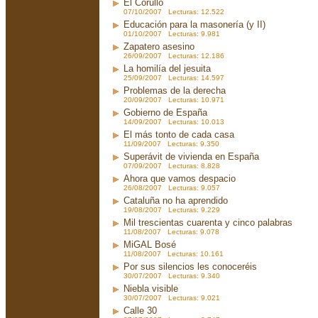
El Corullo
07/10/2007 Lecturas: 12.522
Educación para la masonería (y II)
01/10/2007 Lecturas: 9.981
Zapatero asesino
26/09/2007 Lecturas: 12.186
La homilía del jesuita
25/09/2007 Lecturas: 14.597
Problemas de la derecha
20/09/2007 Lecturas: 10.971
Gobierno de España
14/09/2007 Lecturas: 10.013
El más tonto de cada casa
11/09/2007 Lecturas: 9.350
Superávit de vivienda en España
07/09/2007 Lecturas: 8.828
Ahora que vamos despacio
26/08/2007 Lecturas: 9.057
Cataluña no ha aprendido
19/08/2007 Lecturas: 9.229
Mil trescientas cuarenta y cinco palabras
11/08/2007 Lecturas: 9.078
MiGAL Bosé
11/08/2007 Lecturas: 10.161
Por sus silencios les conoceréis
30/07/2007 Lecturas: 9.340
Niebla visible
30/07/2007 Lecturas: 9.021
Calle 30