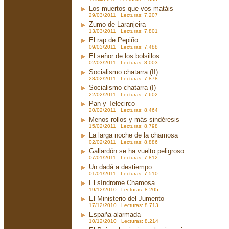
Los muertos que vos matáis
29/03/2011 Lecturas: 7.207
Zumo de Laranjeira
13/03/2011 Lecturas: 7.801
El rap de Pepiño
09/03/2011 Lecturas: 7.488
El señor de los bolsillos
02/03/2011 Lecturas: 8.003
Socialismo chatarra (II)
28/02/2011 Lecturas: 7.878
Socialismo chatarra (I)
22/02/2011 Lecturas: 7.602
Pan y Telecirco
20/02/2011 Lecturas: 8.464
Menos rollos y más sindéresis
15/02/2011 Lecturas: 8.798
La larga noche de la chamosa
02/02/2011 Lecturas: 8.886
Gallardón se ha vuelto peligroso
07/01/2011 Lecturas: 7.812
Un dadá a destiempo
01/01/2011 Lecturas: 7.510
El síndrome Chamosa
19/12/2010 Lecturas: 8.205
El Ministerio del Jumento
17/12/2010 Lecturas: 8.713
España alarmada
10/12/2010 Lecturas: 8.214