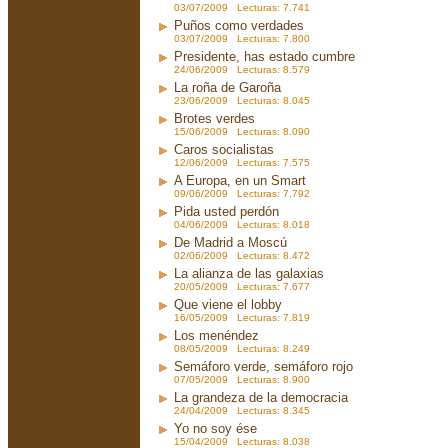
03/07/2009 Lecturas: 7.741
Puños como verdades
03/07/2009 Lecturas: 7.800
Presidente, has estado cumbre
24/06/2009 Lecturas: 8.579
La roña de Garoña
23/06/2009 Lecturas: 8.045
Brotes verdes
15/06/2009 Lecturas: 8.090
Caros socialistas
12/06/2009 Lecturas: 7.575
A Europa, en un Smart
09/06/2009 Lecturas: 7.792
Pida usted perdón
04/06/2009 Lecturas: 8.018
De Madrid a Moscú
02/06/2009 Lecturas: 8.472
La alianza de las galaxias
20/05/2009 Lecturas: 7.677
Que viene el lobby
16/05/2009 Lecturas: 7.819
Los menéndez
08/05/2009 Lecturas: 8.249
Semáforo verde, semáforo rojo
07/05/2009 Lecturas: 8.900
La grandeza de la democracia
24/04/2009 Lecturas: 8.345
Yo no soy ése
15/04/2009 Lecturas: 8.038