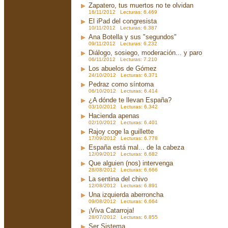
Zapatero, tus muertos no te olvidan
16/11/2012 Lecturas: 6.469
El iPad del congresista
10/11/2012 Lecturas: 6.387
Ana Botella y sus "segundos"
09/11/2012 Lecturas: 6.232
Diálogo, sosiego, moderación... y paro
06/11/2012 Lecturas: 7.210
Los abuelos de Gómez
24/10/2012 Lecturas: 6.371
Pedraz como síntoma
06/10/2012 Lecturas: 6.414
¿A dónde te llevan España?
03/10/2012 Lecturas: 6.342
Hacienda apenas
02/10/2012 Lecturas: 6.401
Rajoy coge la guillette
17/09/2012 Lecturas: 6.778
España está mal... de la cabeza
12/09/2012 Lecturas: 6.682
Que alguien (nos) intervenga
28/08/2012 Lecturas: 6.666
La sentina del chivo
12/08/2012 Lecturas: 6.891
Una izquierda aberroncha
09/08/2012 Lecturas: 6.664
¡Viva Catarroja!
28/07/2012 Lecturas: 6.855
Ser Sistema