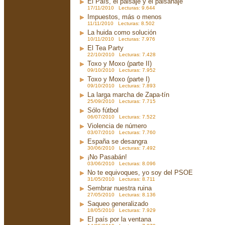
El País, el paisaje y el paisanaje
17/11/2010 Lecturas: 9.644
Impuestos, más o menos
11/11/2010 Lecturas: 8.502
La huida como solución
10/11/2010 Lecturas: 7.976
El Tea Party
22/10/2010 Lecturas: 7.428
Toxo y Moxo (parte II)
09/10/2010 Lecturas: 7.952
Toxo y Moxo (parte I)
09/10/2010 Lecturas: 7.893
La larga marcha de Zapa-tín
25/09/2010 Lecturas: 7.715
Sólo fútbol
06/07/2010 Lecturas: 7.522
Violencia de número
03/07/2010 Lecturas: 7.760
España se desangra
30/06/2010 Lecturas: 7.492
¡No Pasabán!
03/06/2010 Lecturas: 8.096
No te equivoques, yo soy del PSOE
31/05/2010 Lecturas: 8.711
Sembrar nuestra ruina
27/05/2010 Lecturas: 8.136
Saqueo generalizado
18/05/2010 Lecturas: 7.929
El país por la ventana