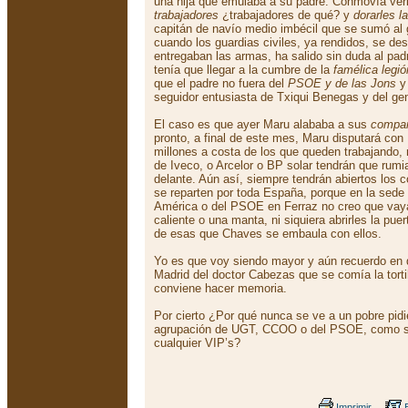
una hija que emulaba a su padre. Conmovía ver
trabajadores
¿trabajadores de qué? y
dorarles la
capitán de navío medio imbécil que se sumó al 
cuando los guardias civiles, ya rendidos, se de
entregaban las armas, ha salido sin duda al padr
tenía que llegar a la cumbre de la
famélica legió
que el padre no fuera del
PSOE y de las Jons
y 
seguidor entusiasta de Txiqui Benegas y del ge
El caso es que ayer Maru alababa a sus
compañ
pronto, a final de este mes, Maru disputará con
millones a costa de los que queden trabajando, 
de Iveco, o Arcelor o BP solar tendrán que rumia
delante. Aún así, siempre tendrán abiertos los
se reparten por toda España, porque en la sede
América o del PSOE en Ferraz no creo que vay
caliente o una manta, ni siquiera abrirles la puer
de esas que Chaves se embaula con ellos.
Yo es que voy siendo mayor y aún recuerdo en 
Madrid del doctor Cabezas que se comía la tortil
conviene hacer memoria.
Por cierto ¿Por qué nunca se ve a un pobre pidi
agrupación de UGT, CCOO o del PSOE, como se
cualquier VIP’s?
Imprimir
E