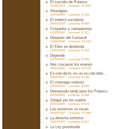
El suicidio de Polanco
11/05/2007 Lecturas: 10.553
Añoralgias
10/05/2007 Lecturas: 9.184
El imbécil socialista
03/05/2007 Lecturas: 8.936
Crispados y zampatortas
02/05/2007 Lecturas: 9.211
Después del Carnaval
16/04/2007 Lecturas: 10.013
El Ebro se desborda
13/04/2007 Lecturas: 9.142
Depende
13/04/2007 Lecturas: 9.385
Nos crecieron los enanos
04/04/2007 Lecturas: 10.015
Es-cán-da-lo, es un es-cán-dalo...
04/04/2007 Lecturas: 9.740
El charnego violento
03/04/2007 Lecturas: 9.666
Demasiado tarde para los Polanco
02/04/2007 Lecturas: 9.288
Zetapé por los suelos
28/03/2007 Lecturas: 9.519
Los extremos se tocan
25/03/2007 Lecturas: 10.488
La derecha extrema
24/03/2007 Lecturas: 9.427
La Ley prostituida