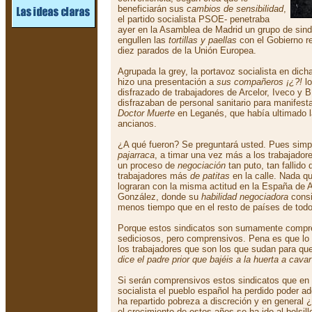
beneficiarán sus
cambios de sensibilidad
,
el partido socialista PSOE- penetraba
ayer en la Asamblea de Madrid un grupo de sind
engullen las
tortillas y paellas
con el Gobierno r
diez parados de la Unión Europea.
Agrupada la grey, la portavoz socialista en di
hizo una presentación a
sus compañeros ¡¿?!
lo
disfrazado de trabajadores de Arcelor, Iveco y 
disfrazaban de personal sanitario para manifesta
Doctor Muerte
en Leganés, que había ultimado l
ancianos.
¿A qué fueron? Se preguntará usted. Pues simp
pajarraca
, a timar una vez más a los trabajadores
un proceso de
negociación
tan puto, tan fallido
trabajadores más
de patitas
en la calle. Nada q
lograran con la misma actitud en la España de 
González, donde su
habilidad negociadora
consi
menos tiempo que en el resto de países de todo
Porque estos sindicatos son sumamente compre
sediciosos, pero comprensivos. Pena es que l
los trabajadores que son los que sudan para que
dice el padre prior que bajéis a la huerta a ca
Si serán comprensivos estos sindicatos que en
socialista el pueblo español ha perdido poder ad
ha repartido pobreza a discreción y en general
el crecimiento de estos años se ha ido al bolsi