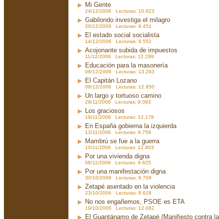
Mi Gente
24/12/2006 Lecturas: 10.623
Gabilondo investiga el milagro
20/12/2006 Lecturas: 9.451
El estado social socialista
14/12/2006 Lecturas: 9.552
Acojonante subida de impuestos
11/12/2006 Lecturas: 12.299
Educación para la masonería
08/12/2006 Lecturas: 13.293
El Capitán Lozano
08/12/2006 Lecturas: 12.950
Un largo y tortuoso camino
29/11/2006 Lecturas: 9.093
Los graciosos
19/11/2006 Lecturas: 12.176
En España gobierna la izquierda
13/11/2006 Lecturas: 9.759
Mambrú se fue a la guerra
10/11/2006 Lecturas: 12.803
Por una vivienda digna
08/11/2006 Lecturas: 9.625
Por una manifestación digna
30/10/2006 Lecturas: 9.709
Zetapé asentado en la violencia
23/10/2006 Lecturas: 9.628
No nos engañemos, PSOE es ETA
19/10/2006 Lecturas: 12.082
El Guantánamo de Zetapé (Manifiesto contra la 