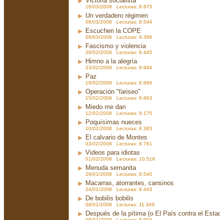
Victoria socialista
16/03/2008 Lecturas: 8.875
Un verdadero régimen
08/03/2008 Lecturas: 8.544
Escuchen la COPE
06/03/2008 Lecturas: 9.396
Fascismo y violencia
26/02/2008 Lecturas: 8.445
Himno a la alegría
23/02/2008 Lecturas: 9.994
Paz
19/02/2008 Lecturas: 8.866
Operación "fariseo"
15/02/2008 Lecturas: 9.863
Miedo me dan
12/02/2008 Lecturas: 9.175
Poquísimas nueces
10/02/2008 Lecturas: 8.383
El calvario de Montes
03/02/2008 Lecturas: 8.761
Videos para idiotas
01/02/2008 Lecturas: 10.516
Menuda semanita
29/01/2008 Lecturas: 8.540
Macarras, atorrantes, cansinos
24/01/2008 Lecturas: 9.443
De bobilis bobilis
08/01/2008 Lecturas: 11.349
Después de la pítima (o El País contra el Est
08/01/2008 Lecturas: 8.904