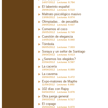
14/07/2012 Lecturas: 6.764
El laberinto español
28/06/2012 Lecturas: 6.510
Maltrato psicológico masivo
13/06/2012 Lecturas: 6.874
Olimpiadas... de pesadilla
29/05/2012 Lecturas: 6.637
Comernos el coco
26/05/2012 Lecturas: 6.749
Cuestión de elegancia
14/05/2012 Lecturas: 6.940
Tómbola
06/05/2012 Lecturas: 7.003
Soraya y un señor de Santiago
29/04/2012 Lecturas: 6.613
¿Seremos los elegidos?
22/04/2012 Lecturas: 6.597
La cacería
19/04/2012 Lecturas: 6.889
La caverna
16/04/2012 Lecturas: 6.472
Expo-matones de Mapfre
11/04/2012 Lecturas: 6.860
102 días con Rajoy
04/04/2012 Lecturas: 6.876
Otra juerga general
29/03/2012 Lecturas: 6.517
El copago
20/03/2012 Lecturas: 6.870