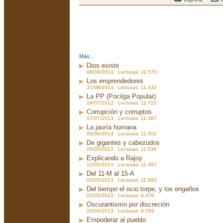
Más...
Dios existe
08/09/2013 Lecturas: 11.570
Los emprendedores
31/08/2013 Lecturas: 11.432
La PP (Pocilga Popular)
29/07/2013 Lecturas: 11.722
Corrupción y corruptos
17/07/2013 Lecturas: 11.367
La jauría humana
05/06/2013 Lecturas: 11.502
De gigantes y cabezudos
25/05/2013 Lecturas: 11.536
Explicando a Rajoy
12/05/2013 Lecturas: 11.487
Del 11-M al 15-A
03/05/2013 Lecturas: 11.882
Del tiempo el ocio torpe, y los engaños
02/05/2013 Lecturas: 6.476
Oscurantismo por discreción
20/04/2013 Lecturas: 6.269
Empoderar al pueblo