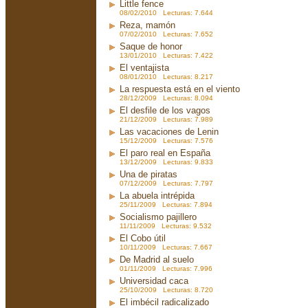
Little fence
08/02/2010 Lecturas: 7.644
Reza, mamón
07/02/2010 Lecturas: 7.652
Saque de honor
13/01/2010 Lecturas: 7.422
El ventajista
08/01/2010 Lecturas: 8.217
La respuesta está en el viento
28/12/2009 Lecturas: 8.094
El desfile de los vagos
21/12/2009 Lecturas: 7.989
Las vacaciones de Lenin
15/12/2009 Lecturas: 7.576
El paro real en España
13/12/2009 Lecturas: 9.833
Una de piratas
07/12/2009 Lecturas: 7.797
La abuela intrépida
25/11/2009 Lecturas: 7.894
Socialismo pajillero
11/11/2009 Lecturas: 9.532
El Cobo útil
10/11/2009 Lecturas: 7.667
De Madrid al suelo
01/11/2009 Lecturas: 7.996
Universidad caca
25/10/2009 Lecturas: 8.720
El imbécil radicalizado