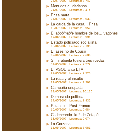
27/07/2007 Lecturas: 8.747
Menudos ciudadanos
21/07/2007 Lecturas: 8.475
Prisa mata
21/07/2007 Lecturas: 9.033
La caída de la casa... Prisa
12/07/2007 Lecturas: 8.952
El
abobinable
hombre de los... vagones
17/06/2007 Lecturas: 8.991
Estado policíaco socialista
06/06/2007 Lecturas: 9.195
El asesino de Couso
02/06/2007 Lecturas: 9.680
Si mi abuela tuviera tres ruedas
31/05/2007 Lecturas: 9.279
El PSOE ante ETA
22/05/2007 Lecturas: 9.323
La rosa y el insulto
22/05/2007 Lecturas: 9.391
Campaña crispada
18/05/2007 Lecturas: 10.126
Demasiada política
17/05/2007 Lecturas: 8.832
Polanco... Post-Franco
16/05/2007 Lecturas: 9.984
Cadeneando: la 2 de Zetapé
13/05/2007 Lecturas: 9.074
La Garzona
13/05/2007 Lecturas: 8.981