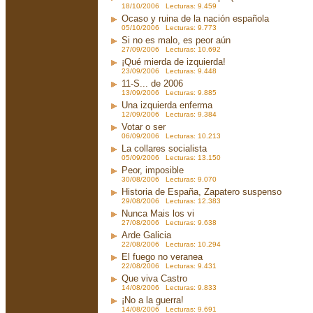
18/10/2006 Lecturas: 9.459
Ocaso y ruina de la nación española
05/10/2006 Lecturas: 9.773
Si no es malo, es peor aún
27/09/2006 Lecturas: 10.692
¡Qué mierda de izquierda!
23/09/2006 Lecturas: 9.448
11-S... de 2006
13/09/2006 Lecturas: 9.885
Una izquierda enferma
12/09/2006 Lecturas: 9.384
Votar o ser
06/09/2006 Lecturas: 10.213
La collares socialista
05/09/2006 Lecturas: 13.150
Peor, imposible
30/08/2006 Lecturas: 9.070
Historia de España, Zapatero suspenso
29/08/2006 Lecturas: 12.383
Nunca Mais los vi
27/08/2006 Lecturas: 9.638
Arde Galicia
22/08/2006 Lecturas: 10.294
El fuego no veranea
22/08/2006 Lecturas: 9.431
Que viva Castro
14/08/2006 Lecturas: 9.833
¡No a la guerra!
14/08/2006 Lecturas: 9.691