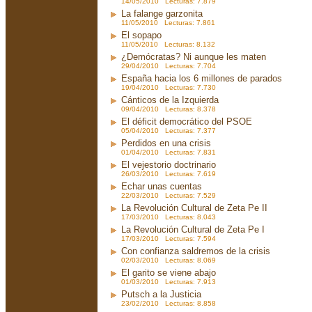
14/05/2010 Lecturas: 7.879
La falange garzonita
11/05/2010 Lecturas: 7.861
El sopapo
11/05/2010 Lecturas: 8.132
¿Demócratas? Ni aunque les maten
29/04/2010 Lecturas: 7.704
España hacia los 6 millones de parados
19/04/2010 Lecturas: 7.730
Cánticos de la Izquierda
09/04/2010 Lecturas: 8.378
El déficit democrático del PSOE
05/04/2010 Lecturas: 7.377
Perdidos en una crisis
01/04/2010 Lecturas: 7.831
El vejestorio doctrinario
26/03/2010 Lecturas: 7.619
Echar unas cuentas
22/03/2010 Lecturas: 7.529
La Revolución Cultural de Zeta Pe II
17/03/2010 Lecturas: 8.043
La Revolución Cultural de Zeta Pe I
17/03/2010 Lecturas: 7.594
Con confianza saldremos de la crisis
02/03/2010 Lecturas: 8.069
El garito se viene abajo
01/03/2010 Lecturas: 7.913
Putsch a la Justicia
23/02/2010 Lecturas: 8.858