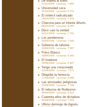
De Madrid al suelo
01/11/2009 Lecturas: 7.999
Universidad caca
25/10/2009 Lecturas: 8.722
El imbécil radicalizado
16/10/2009 Lecturas: 7.870
Chacona para un infante difunto
09/10/2009 Lecturas: 8.385
Decir casi la verdad
03/10/2009 Lecturas: 7.701
Los ponderosos
30/09/2009 Lecturas: 7.540
Gobierno de tahúres
29/09/2009 Lecturas: 7.587
Polvo Blanco
28/09/2009 Lecturas: 8.292
El tiraduros
26/09/2009 Lecturas: 9.497
Tengo una corazonada
23/09/2009 Lecturas: 7.571
Dilapidar la herencia
17/09/2009 Lecturas: 8.888
Las amistades peligrosas
15/09/2009 Lecturas: 7.798
El rebuzno de Rodiezmo
09/09/2009 Lecturas: 8.013
Cuarenta años de dictadura
05/09/2009 Lecturas: 7.929
Ultimo domingo de Agosto