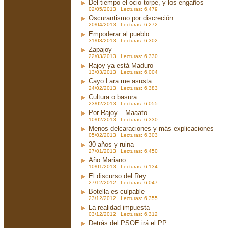
Del tiempo el ocio torpe, y los engaños
02/05/2013 Lecturas: 6.479
Oscurantismo por discreción
20/04/2013 Lecturas: 6.272
Empoderar al pueblo
31/03/2013 Lecturas: 6.302
Zapajoy
22/03/2013 Lecturas: 6.330
Rajoy ya está Maduro
13/03/2013 Lecturas: 6.004
Cayo Lara me asusta
24/02/2013 Lecturas: 6.383
Cultura o basura
23/02/2013 Lecturas: 6.055
Por Rajoy... Maaato
10/02/2013 Lecturas: 6.330
Menos delcaraciones y más explicaciones
05/02/2013 Lecturas: 6.303
30 años y ruina
27/01/2013 Lecturas: 6.450
Año Mariano
10/01/2013 Lecturas: 6.134
El discurso del Rey
27/12/2012 Lecturas: 6.047
Botella es culpable
23/12/2012 Lecturas: 6.355
La realidad impuesta
03/12/2012 Lecturas: 6.312
Detrás del PSOE irá el PP