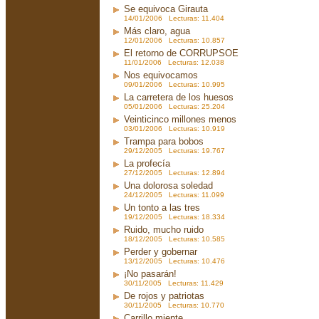
Se equivoca Girauta
14/01/2006 Lecturas: 11.404
Más claro, agua
12/01/2006 Lecturas: 10.857
El retorno de CORRUPSOE
11/01/2006 Lecturas: 12.038
Nos equivocamos
09/01/2006 Lecturas: 10.995
La carretera de los huesos
05/01/2006 Lecturas: 25.204
Veinticinco millones menos
03/01/2006 Lecturas: 10.919
Trampa para bobos
29/12/2005 Lecturas: 19.767
La profecía
27/12/2005 Lecturas: 12.894
Una dolorosa soledad
24/12/2005 Lecturas: 11.099
Un tonto a las tres
19/12/2005 Lecturas: 18.334
Ruido, mucho ruido
18/12/2005 Lecturas: 10.585
Perder y gobernar
13/12/2005 Lecturas: 10.476
¡No pasarán!
30/11/2005 Lecturas: 11.429
De rojos y patriotas
30/11/2005 Lecturas: 10.770
Carrillo miente