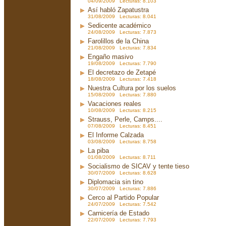
04/09/2009 Lecturas: 8.103
Así habló Zapatustra
31/08/2009 Lecturas: 8.041
Sedicente académico
24/08/2009 Lecturas: 7.873
Farolillos de la China
21/08/2009 Lecturas: 7.834
Engaño masivo
19/08/2009 Lecturas: 7.790
El decretazo de Zetapé
18/08/2009 Lecturas: 7.418
Nuestra Cultura por los suelos
15/08/2009 Lecturas: 7.880
Vacaciones reales
10/08/2009 Lecturas: 8.215
Strauss, Perle, Camps....
07/08/2009 Lecturas: 8.451
El Informe Calzada
03/08/2009 Lecturas: 8.758
La piba
01/08/2009 Lecturas: 8.711
Socialismo de SICAV y tente tieso
30/07/2009 Lecturas: 8.628
Diplomacia sin tino
30/07/2009 Lecturas: 7.886
Cerco al Partido Popular
24/07/2009 Lecturas: 7.542
Carnicería de Estado
22/07/2009 Lecturas: 7.793