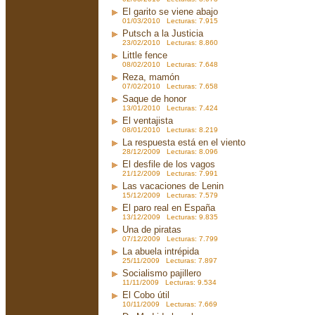
El garito se viene abajo
01/03/2010 Lecturas: 7.915
Putsch a la Justicia
23/02/2010 Lecturas: 8.860
Little fence
08/02/2010 Lecturas: 7.648
Reza, mamón
07/02/2010 Lecturas: 7.658
Saque de honor
13/01/2010 Lecturas: 7.424
El ventajista
08/01/2010 Lecturas: 8.219
La respuesta está en el viento
28/12/2009 Lecturas: 8.096
El desfile de los vagos
21/12/2009 Lecturas: 7.991
Las vacaciones de Lenin
15/12/2009 Lecturas: 7.579
El paro real en España
13/12/2009 Lecturas: 9.835
Una de piratas
07/12/2009 Lecturas: 7.799
La abuela intrépida
25/11/2009 Lecturas: 7.897
Socialismo pajillero
11/11/2009 Lecturas: 9.534
El Cobo útil
10/11/2009 Lecturas: 7.669