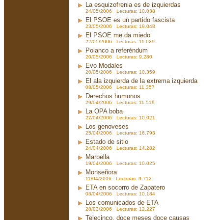
La esquizofrenia es de izquierdas
24/05/2006 Lecturas: 10.038
El PSOE es un partido fascista
23/05/2006 Lecturas: 19.048
El PSOE me da miedo
22/05/2006 Lecturas: 11.029
Polanco a referéndum
20/05/2006 Lecturas: 9.280
Evo Modales
20/05/2006 Lecturas: 10.359
El ala izquierda de la extrema izquierda
08/05/2006 Lecturas: 11.357
Derechos humonos
29/04/2006 Lecturas: 11.519
La OPA boba
27/04/2006 Lecturas: 10.021
Los genoveses
25/04/2006 Lecturas: 16.793
Estado de sitio
24/04/2006 Lecturas: 14.282
Marbella
19/04/2006 Lecturas: 10.025
Monseñora
11/04/2006 Lecturas: 9.712
ETA en socorro de Zapatero
03/04/2006 Lecturas: 10.184
Los comunicados de ETA
28/03/2006 Lecturas: 12.227
Telecinco, doce meses doce causas