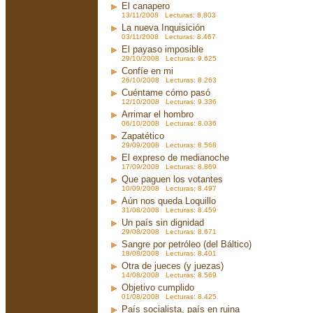
El canapero
13/11/2008 Lecturas: 8.803
La nueva Inquisición
03/11/2008 Lecturas: 8.467
El payaso imposible
29/10/2008 Lecturas: 9.625
Confíe en mi
26/10/2008 Lecturas: 8.263
Cuéntame cómo pasó
12/10/2008 Lecturas: 9.336
Arrimar el hombro
06/10/2008 Lecturas: 8.036
Zapatético
29/09/2008 Lecturas: 8.568
El expreso de medianoche
17/09/2008 Lecturas: 8.869
Que paguen los votantes
10/09/2008 Lecturas: 8.497
Aún nos queda Loquillo
31/08/2008 Lecturas: 8.459
Un país sin dignidad
29/08/2008 Lecturas: 8.671
Sangre por petróleo (del Báltico)
18/08/2008 Lecturas: 8.401
Otra de jueces (y juezas)
14/08/2008 Lecturas: 8.569
Objetivo cumplido
01/08/2008 Lecturas: 8.425
País socialista, país en ruina