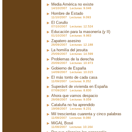
Media América no existe
14/10/2007 Lecturas: 9.046
Hombre de Estado
11/10/2007 Lecturas: 9.093
El Corullo
07/10/2007 Lecturas: 12.524
Educación para la masonería (y II)
01/10/2007 Lecturas: 9.983
Zapatero asesino
26/09/2007 Lecturas: 12.188
La homilía del jesuita
25/09/2007 Lecturas: 14.599
Problemas de la derecha
20/09/2007 Lecturas: 10.973
Gobierno de España
14/09/2007 Lecturas: 10.015
El más tonto de cada casa
11/09/2007 Lecturas: 9.352
Superávit de vivienda en España
07/09/2007 Lecturas: 8.830
Ahora que vamos despacio
26/08/2007 Lecturas: 9.059
Cataluña no ha aprendido
19/08/2007 Lecturas: 9.231
Mil trescientas cuarenta y cinco palabras
11/08/2007 Lecturas: 9.080
MiGAL Bosé
11/08/2007 Lecturas: 10.164