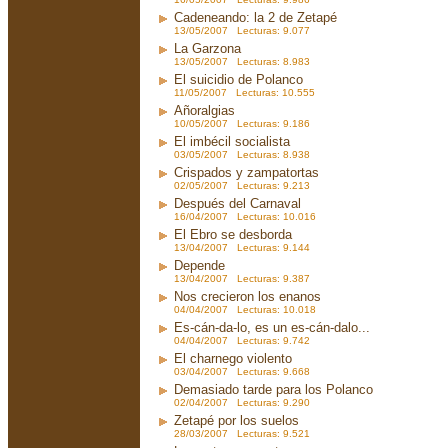
Cadeneando: la 2 de Zetapé
13/05/2007 Lecturas: 9.077
La Garzona
13/05/2007 Lecturas: 8.983
El suicidio de Polanco
11/05/2007 Lecturas: 10.555
Añoralgias
10/05/2007 Lecturas: 9.186
El imbécil socialista
03/05/2007 Lecturas: 8.938
Crispados y zampatortas
02/05/2007 Lecturas: 9.213
Después del Carnaval
16/04/2007 Lecturas: 10.016
El Ebro se desborda
13/04/2007 Lecturas: 9.144
Depende
13/04/2007 Lecturas: 9.387
Nos crecieron los enanos
04/04/2007 Lecturas: 10.018
Es-cán-da-lo, es un es-cán-dalo...
04/04/2007 Lecturas: 9.742
El charnego violento
03/04/2007 Lecturas: 9.668
Demasiado tarde para los Polanco
02/04/2007 Lecturas: 9.290
Zetapé por los suelos
28/03/2007 Lecturas: 9.521