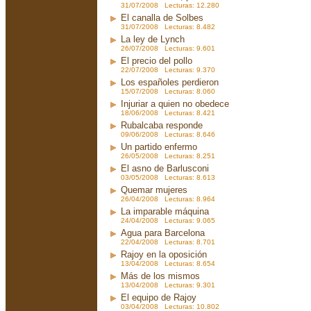
31/07/2008 Lecturas: 12.280
El canalla de Solbes
31/07/2008 Lecturas: 8.482
La ley de Lynch
26/07/2008 Lecturas: 9.601
El precio del pollo
22/07/2008 Lecturas: 9.370
Los españoles perdieron
15/07/2008 Lecturas: 8.060
Injuriar a quien no obedece
18/06/2008 Lecturas: 8.421
Rubalcaba responde
09/06/2008 Lecturas: 8.646
Un partido enfermo
26/05/2008 Lecturas: 8.251
El asno de Barlusconi
03/05/2008 Lecturas: 8.613
Quemar mujeres
26/04/2008 Lecturas: 8.964
La imparable máquina
24/04/2008 Lecturas: 9.065
Agua para Barcelona
22/04/2008 Lecturas: 8.701
Rajoy en la oposición
13/04/2008 Lecturas: 8.654
Más de los mismos
13/04/2008 Lecturas: 9.301
El equipo de Rajoy
03/04/2008 Lecturas: 10.802