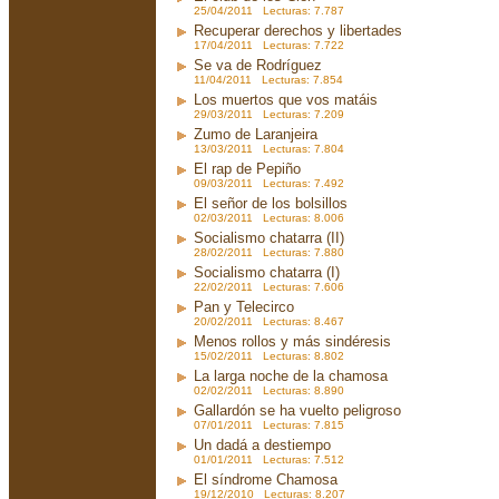
25/04/2011 Lecturas: 7.787
Recuperar derechos y libertades
17/04/2011 Lecturas: 7.722
Se va de Rodríguez
11/04/2011 Lecturas: 7.854
Los muertos que vos matáis
29/03/2011 Lecturas: 7.209
Zumo de Laranjeira
13/03/2011 Lecturas: 7.804
El rap de Pepiño
09/03/2011 Lecturas: 7.492
El señor de los bolsillos
02/03/2011 Lecturas: 8.006
Socialismo chatarra (II)
28/02/2011 Lecturas: 7.880
Socialismo chatarra (I)
22/02/2011 Lecturas: 7.606
Pan y Telecirco
20/02/2011 Lecturas: 8.467
Menos rollos y más sindéresis
15/02/2011 Lecturas: 8.802
La larga noche de la chamosa
02/02/2011 Lecturas: 8.890
Gallardón se ha vuelto peligroso
07/01/2011 Lecturas: 7.815
Un dadá a destiempo
01/01/2011 Lecturas: 7.512
El síndrome Chamosa
19/12/2010 Lecturas: 8.207