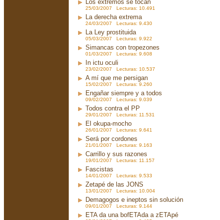
Los extremos se tocan
25/03/2007 Lecturas: 10.491
La derecha extrema
24/03/2007 Lecturas: 9.430
La Ley prostituida
05/03/2007 Lecturas: 9.922
Simancas con tropezones
01/03/2007 Lecturas: 9.608
In ictu oculi
23/02/2007 Lecturas: 10.537
A mí que me persigan
15/02/2007 Lecturas: 9.260
Engañar siempre y a todos
09/02/2007 Lecturas: 9.039
Todos contra el PP
29/01/2007 Lecturas: 11.531
El okupa-mocho
26/01/2007 Lecturas: 9.641
Será por cordones
21/01/2007 Lecturas: 9.163
Carrillo y sus razones
19/01/2007 Lecturas: 11.157
Fascistas
14/01/2007 Lecturas: 9.533
Zetapé de las JONS
13/01/2007 Lecturas: 10.004
Demagogos e ineptos sin solución
09/01/2007 Lecturas: 9.144
ETA da una bofETAda a zETApé