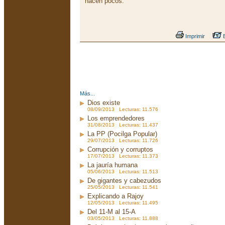
hacen pocos.
Imprimir
E
Más...
Dios existe
08/09/2013 Lecturas: 11.576
Los emprendedores
31/08/2013 Lecturas: 11.437
La PP (Pocilga Popular)
29/07/2013 Lecturas: 11.726
Corrupción y corruptos
17/07/2013 Lecturas: 11.373
La jauría humana
05/06/2013 Lecturas: 11.513
De gigantes y cabezudos
25/05/2013 Lecturas: 11.541
Explicando a Rajoy
12/05/2013 Lecturas: 11.495
Del 11-M al 15-A
03/05/2013 Lecturas: 11.888