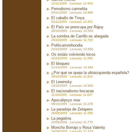
12/11/2005 Lecturas: 13.503
Periodismo carmelita
05/11/2005 Lecturas: 10.899
El caballo de Troya
01/11/2005 Lecturas: 12.201
El País se preocupa por Rajoy
26/10/2005 Lecturas: 10.550
La sombra de Carrillo es alargada
25/10/2005 Lecturas: 11.720
Politicamoribundia
23/10/2005 Lecturas: 10.650
Os estáis volviendo locos
22/10/2005 Lecturas: 11.082
El bloqueo
21/10/2005 Lecturas: 10.484
¿Por qué se queja la ultraizquierda española?
19/10/2005 Lecturas: 11.812
El Lewinsky
13/10/2005 Lecturas: 10.940
El nacionalismo bocazas
11/10/2005 Lecturas: 11.037
Apocalipsys now
09/10/2005 Lecturas: 11.279
La paradoja de Zetapero
26/09/2005 Lecturas: 11.556
La pegatina
25/09/2005 Lecturas: 11.775
Moncho Borrajo y Rosa Valenty
24/09/2005 Lecturas: 21.018