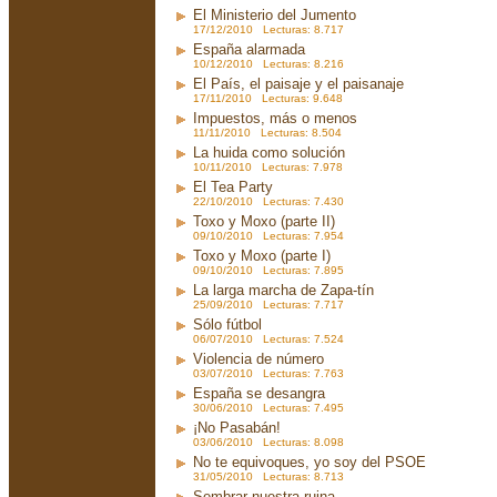
El Ministerio del Jumento
17/12/2010 Lecturas: 8.717
España alarmada
10/12/2010 Lecturas: 8.216
El País, el paisaje y el paisanaje
17/11/2010 Lecturas: 9.648
Impuestos, más o menos
11/11/2010 Lecturas: 8.504
La huida como solución
10/11/2010 Lecturas: 7.978
El Tea Party
22/10/2010 Lecturas: 7.430
Toxo y Moxo (parte II)
09/10/2010 Lecturas: 7.954
Toxo y Moxo (parte I)
09/10/2010 Lecturas: 7.895
La larga marcha de Zapa-tín
25/09/2010 Lecturas: 7.717
Sólo fútbol
06/07/2010 Lecturas: 7.524
Violencia de número
03/07/2010 Lecturas: 7.763
España se desangra
30/06/2010 Lecturas: 7.495
¡No Pasabán!
03/06/2010 Lecturas: 8.098
No te equivoques, yo soy del PSOE
31/05/2010 Lecturas: 8.713
Sembrar nuestra ruina