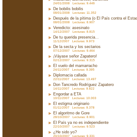
24/01/2008 Lecturas: 9.446
De bobilis bobilis
08/01/2008 Lecturas: 11.352
Después de la pítima (o El País contra el Est
08/01/2008 Lecturas: 8.907
Veredicto: asesinato
14/12/2007 Lecturas: 8.815
De tu querida presencia...
11/12/2007 Lecturas: 9.973
De la secta y los sectarios
07/12/2007 Lecturas: 9.464
¡Váyase señor Zapatero!
02/12/2007 Lecturas: 9.315
El vuelo del mamarracho
24/11/2007 Lecturas: 9.395
Diplomacia callada
22/11/2007 Lecturas: 13.497
Don Tancredo Rodríguez Zapatero
14/11/2007 Lecturas: 9.822
Engordar a ETA
10/11/2007 Lecturas: 10.003
El estigma originario
01/11/2007 Lecturas: 9.378
El algoritmo de Gore
28/10/2007 Lecturas: 8.901
El País ya no es independiente
22/10/2007 Lecturas: 9.523
¿He sido yo?
20/10/2007 Lecturas: 9.331