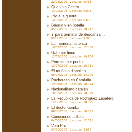
22/08/2006 Lecturas: 9.433
Que viva Castro
14/08/2006 Lecturas: 9.835
¡No a la guerra!
14/08/2006 Lecturas: 9.693
Blanco y en botella
05/08/2006 Lecturas: 10.247
Y para terminar de descansar...
05/08/2006 Lecturas: 9.315
La memoria histérica
16/07/2006 Lecturas: 12.456
Gato por lince
12/07/2006 Lecturas: 10.709
Permiso por puntos
12/07/2006 Lecturas: 10.081
El muñeco diabólico
06/07/2006 Lecturas: 14.006
Pucherazo en Cataluña
19/06/2006 Lecturas: 10.014
Nazionalismo catalán
16/06/2006 Lecturas: 10.379
La República de Rodríguez Zapatero
14/06/2006 Lecturas: 10.095
El doctor-bomba
09/06/2006 Lecturas: 10.825
Conociendo a Boris
04/06/2006 Lecturas: 12.031
Vota Paz
03/06/2006 Lecturas: 9.914