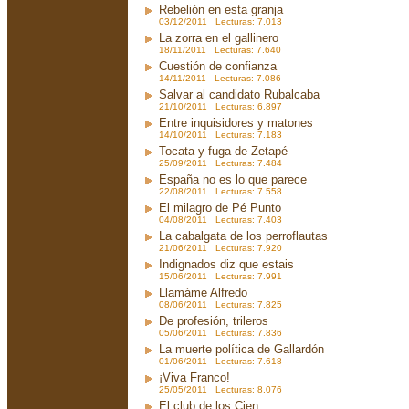
Rebelión en esta granja
03/12/2011 Lecturas: 7.013
La zorra en el gallinero
18/11/2011 Lecturas: 7.640
Cuestión de confianza
14/11/2011 Lecturas: 7.086
Salvar al candidato Rubalcaba
21/10/2011 Lecturas: 6.897
Entre inquisidores y matones
14/10/2011 Lecturas: 7.183
Tocata y fuga de Zetapé
25/09/2011 Lecturas: 7.484
España no es lo que parece
22/08/2011 Lecturas: 7.558
El milagro de Pé Punto
04/08/2011 Lecturas: 7.403
La cabalgata de los perroflautas
21/06/2011 Lecturas: 7.920
Indignados diz que estais
15/06/2011 Lecturas: 7.991
Llamáme Alfredo
08/06/2011 Lecturas: 7.825
De profesión, trileros
05/06/2011 Lecturas: 7.836
La muerte política de Gallardón
01/06/2011 Lecturas: 7.618
¡Viva Franco!
25/05/2011 Lecturas: 8.076
El club de los Cien