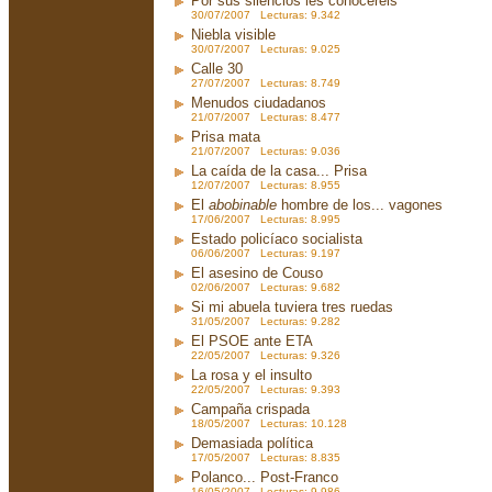
Por sus silencios les conoceréis
30/07/2007 Lecturas: 9.342
Niebla visible
30/07/2007 Lecturas: 9.025
Calle 30
27/07/2007 Lecturas: 8.749
Menudos ciudadanos
21/07/2007 Lecturas: 8.477
Prisa mata
21/07/2007 Lecturas: 9.036
La caída de la casa... Prisa
12/07/2007 Lecturas: 8.955
El
abobinable
hombre de los... vagones
17/06/2007 Lecturas: 8.995
Estado policíaco socialista
06/06/2007 Lecturas: 9.197
El asesino de Couso
02/06/2007 Lecturas: 9.682
Si mi abuela tuviera tres ruedas
31/05/2007 Lecturas: 9.282
El PSOE ante ETA
22/05/2007 Lecturas: 9.326
La rosa y el insulto
22/05/2007 Lecturas: 9.393
Campaña crispada
18/05/2007 Lecturas: 10.128
Demasiada política
17/05/2007 Lecturas: 8.835
Polanco... Post-Franco
16/05/2007 Lecturas: 9.986