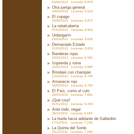
04/04/2012 Lecturas: 6.878
Otra juerga general
29/03/2012 Lecturas: 6.519
El copago
20/03/2012 Lecturas: 6.872
La rubalcabería
07/03/2012 Lecturas: 6.943
Urdangarín
03/03/2012 Lecturas: 6.636
Demasiado Estado
01/03/2012 Lecturas: 6.819
Banderas rojas
23/02/2012 Lecturas: 6.560
Izquierda y ruina
14/02/2012 Lecturas: 6.685
Brindaré con champán
12/02/2012 Lecturas: 6.745
Amanecer rojo
06/02/2012 Lecturas: 6.705
El País, como el culo
26/01/2012 Lecturas: 7.081
¡Qué cruz!
01/01/2012 Lecturas: 6.336
Ante todo, negar
28/12/2011 Lecturas: 6.645
La huida hacia adelante de Gallardón
17/12/2011 Lecturas: 7.228
La Quinta del Sordo
15/12/2011 Lecturas: 7.169