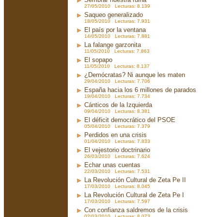
27/05/2010 Lecturas: 8.139
Saqueo generalizado
18/05/2010 Lecturas: 7.931
El país por la ventana
14/05/2010 Lecturas: 7.881
La falange garzonita
11/05/2010 Lecturas: 7.863
El sopapo
11/05/2010 Lecturas: 8.137
¿Demócratas? Ni aunque les maten
29/04/2010 Lecturas: 7.706
España hacia los 6 millones de parados
19/04/2010 Lecturas: 7.734
Cánticos de la Izquierda
09/04/2010 Lecturas: 8.381
El déficit democrático del PSOE
05/04/2010 Lecturas: 7.379
Perdidos en una crisis
01/04/2010 Lecturas: 7.833
El vejestorio doctrinario
26/03/2010 Lecturas: 7.624
Echar unas cuentas
22/03/2010 Lecturas: 7.531
La Revolución Cultural de Zeta Pe II
17/03/2010 Lecturas: 8.045
La Revolución Cultural de Zeta Pe I
17/03/2010 Lecturas: 7.597
Con confianza saldremos de la crisis
02/03/2010 Lecturas: 8.073