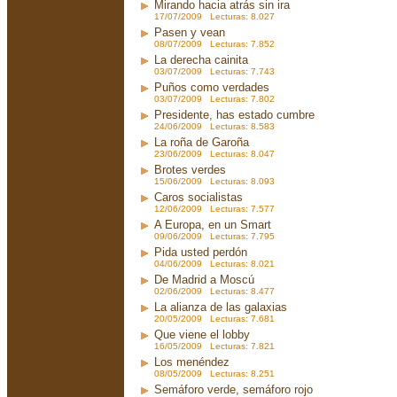
Mirando hacia atrás sin ira
17/07/2009 Lecturas: 8.027
Pasen y vean
08/07/2009 Lecturas: 7.852
La derecha cainita
03/07/2009 Lecturas: 7.743
Puños como verdades
03/07/2009 Lecturas: 7.802
Presidente, has estado cumbre
24/06/2009 Lecturas: 8.583
La roña de Garoña
23/06/2009 Lecturas: 8.047
Brotes verdes
15/06/2009 Lecturas: 8.093
Caros socialistas
12/06/2009 Lecturas: 7.577
A Europa, en un Smart
09/06/2009 Lecturas: 7.795
Pida usted perdón
04/06/2009 Lecturas: 8.021
De Madrid a Moscú
02/06/2009 Lecturas: 8.477
La alianza de las galaxias
20/05/2009 Lecturas: 7.681
Que viene el lobby
16/05/2009 Lecturas: 7.821
Los menéndez
08/05/2009 Lecturas: 8.251
Semáforo verde, semáforo rojo