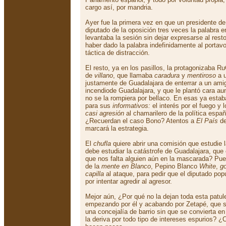
cargo así, por mandria.
Ayer fue la primera vez en que un presidente de
diputado de la oposición tres veces la palabra 
levantaba la sesión sin dejar expresarse al rest
haber dado la palabra indefinidamente al portavo
táctica de distracción.
El resto, ya en los pasillos, la protagonizaba 
de
villano
, que llamaba
caradura
y
mentiroso
a u
justamente de Guadalajara de enterrar a un amig
incendiode Guadalajara, y que le plantó cara au
no se la rompiera por bellaco. En esas ya esta
para sus
informativos:
el interés por el fuego y
casi agresión
al chamarilero de la política espa
¿Recuerdan el caso Bono? Atentos a
El País
de
marcará la estrategia.
El
chufla
quiere abrir una comisión que estudie l
debe estudiar la catástrofe de Guadalajara, que
que nos falta alguien aún en la mascarada? Pue
de la
mente en Blanco
, Pepino Blanco
White
,
go
capilla
al ataque, para pedir que el diputado pop
por intentar agredir al agresor.
Mejor aún, ¿Por qué no la dejan toda esta patu
empezando por él y acabando por Zetapé, que s
una concejalía de barrio sin que se convierta e
la deriva por todo tipo de intereses espurios?