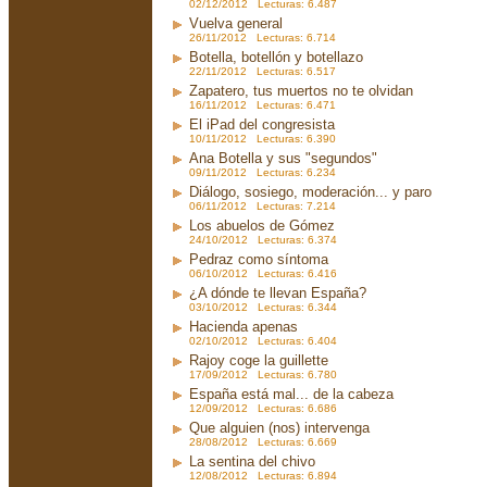
02/12/2012 Lecturas: 6.487
Vuelva general
26/11/2012 Lecturas: 6.714
Botella, botellón y botellazo
22/11/2012 Lecturas: 6.517
Zapatero, tus muertos no te olvidan
16/11/2012 Lecturas: 6.471
El iPad del congresista
10/11/2012 Lecturas: 6.390
Ana Botella y sus "segundos"
09/11/2012 Lecturas: 6.234
Diálogo, sosiego, moderación... y paro
06/11/2012 Lecturas: 7.214
Los abuelos de Gómez
24/10/2012 Lecturas: 6.374
Pedraz como síntoma
06/10/2012 Lecturas: 6.416
¿A dónde te llevan España?
03/10/2012 Lecturas: 6.344
Hacienda apenas
02/10/2012 Lecturas: 6.404
Rajoy coge la guillette
17/09/2012 Lecturas: 6.780
España está mal... de la cabeza
12/09/2012 Lecturas: 6.686
Que alguien (nos) intervenga
28/08/2012 Lecturas: 6.669
La sentina del chivo
12/08/2012 Lecturas: 6.894