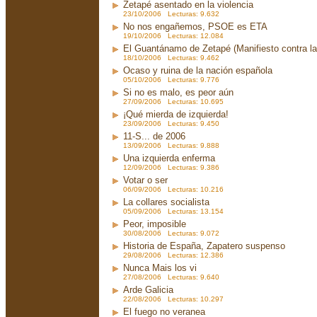
Zetapé asentado en la violencia
23/10/2006 Lecturas: 9.632
No nos engañemos, PSOE es ETA
19/10/2006 Lecturas: 12.084
El Guantánamo de Zetapé (Manifiesto contra la 
18/10/2006 Lecturas: 9.462
Ocaso y ruina de la nación española
05/10/2006 Lecturas: 9.776
Si no es malo, es peor aún
27/09/2006 Lecturas: 10.695
¡Qué mierda de izquierda!
23/09/2006 Lecturas: 9.450
11-S... de 2006
13/09/2006 Lecturas: 9.888
Una izquierda enferma
12/09/2006 Lecturas: 9.386
Votar o ser
06/09/2006 Lecturas: 10.216
La collares socialista
05/09/2006 Lecturas: 13.154
Peor, imposible
30/08/2006 Lecturas: 9.072
Historia de España, Zapatero suspenso
29/08/2006 Lecturas: 12.386
Nunca Mais los vi
27/08/2006 Lecturas: 9.640
Arde Galicia
22/08/2006 Lecturas: 10.297
El fuego no veranea