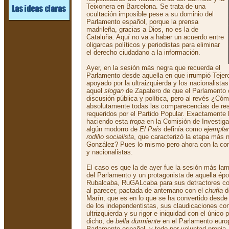
Teixonera en Barcelona. Se trata de una
ocultación imposible pese a su dominio del
Parlamento español, porque la prensa
madrileña, gracias a Dios, no es la de
Cataluña. Aquí no va a haber un acuerdo entre
oligarcas políticos y periodistas para eliminar
el derecho ciudadano a la información.
Ayer, en la sesión más negra que recuerda el
Parlamento desde aquella en que irrumpió Tejero
apoyado por la ultraizquierda y los nacionalistas
aquel
slogan
de Zapatero de que el Parlamento co
discusión pública y política, pero al revés ¿Có
absolutamente todas las comparecencias de res
requeridos por el Partido Popular. Exactamente
haciendo esta
tropa
en la Comisión de Investiga
algún modorro de
El País
definía como
ejemplar
rodillo socialista
, que caracterizó la etapa más 
González? Pues lo mismo pero ahora con la comp
y nacionalistas.
El caso es que la de ayer fue la sesión más la
del Parlamento y un protagonista de aquella épo
Rubalcaba, RuGALcaba para sus detractores co
al parecer, pactada de antemano con el
chufla
d
Marín, que es en lo que se ha convertido desde 
de los independentistas, sus claudicaciones co
ultrizquierda y su rigor e iniquidad con el único 
dicho, de
bella durmiente
en el Parlamento eur
Parlamento español, y todo por voluntad propia, p