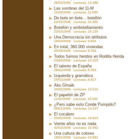
28/03/2006 Lecturas: 12.489
Las sombras del 11-M
23/03/2006 Lecturas: 11.630
De bote en bote... botellón
22/03/2006 Lecturas: 10.360
Botellón y embotellamiento
22/03/2006 Lecturas: 10.135
Una Democracia sin atributos
19/03/2006 Lecturas: 9.840
En total, 360.000 viviendas
05/03/2006 Lecturas: 9.704
Todos fuimos heridos en Rodilla Herida
03/03/2006 Lecturas: 15.225
El talento de España
28/02/2006 Lecturas: 9.563
Izquierda y gramática
25/02/2006 Lecturas: 9.627
Abu Ghraib
23/02/2006 Lecturas: 10.014
El papelón de ZP
11/02/2006 Lecturas: 10.520
¿Pero sabe esto Conde Pumpido?
08/02/2006 Lecturas: 10.237
El cocalero
05/02/2006 Lecturas: 10.823
Veinte años no es nada
02/02/2006 Lecturas: 10.552
Una cultura de colores
18/01/2006 Lecturas: 13.691