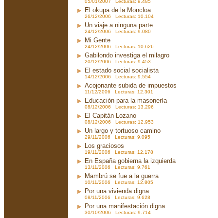
05/01/2007 Lecturas: 9.485
El okupa de la Moncloa
26/12/2006 Lecturas: 10.104
Un viaje a ninguna parte
24/12/2006 Lecturas: 9.080
Mi Gente
24/12/2006 Lecturas: 10.626
Gabilondo investiga el milagro
20/12/2006 Lecturas: 9.453
El estado social socialista
14/12/2006 Lecturas: 9.554
Acojonante subida de impuestos
11/12/2006 Lecturas: 12.301
Educación para la masonería
08/12/2006 Lecturas: 13.296
El Capitán Lozano
08/12/2006 Lecturas: 12.953
Un largo y tortuoso camino
29/11/2006 Lecturas: 9.095
Los graciosos
19/11/2006 Lecturas: 12.178
En España gobierna la izquierda
13/11/2006 Lecturas: 9.761
Mambrú se fue a la guerra
10/11/2006 Lecturas: 12.805
Por una vivienda digna
08/11/2006 Lecturas: 9.628
Por una manifestación digna
30/10/2006 Lecturas: 9.714