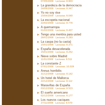
07/05/2009 Lecturas: 8.903
La grandeza de la democracia
24/04/2009 Lecturas: 8.347
Yo no soy ése
15/04/2009 Lecturas: 8.040
La escopeta nacional
22/02/2009 Lecturas: 8.776
A quemarropa
01/02/2009 Lecturas: 8.407
Tengo una mentira para usted
28/01/2009 Lecturas: 8.283
La caspa (no la casta)
15/01/2009 Lecturas: 8.371
España desacelerada
15/01/2009 Lecturas: 9.252
Nieve sobre Madrid
11/01/2009 Lecturas: 8.511
La constante Z
07/01/2009 Lecturas: 10.028
Annus horribilis
31/12/2008 Lecturas: 8.142
Un hotel de Mallorca
22/12/2008 Lecturas: 8.112
Maravillas de España
03/12/2008 Lecturas: 8.523
El sueño americano
02/12/2008 Lecturas: 8.177
Los nuevos caciques
27/11/2008 Lecturas: 8.570