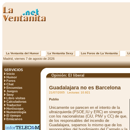
La Ventanita del Humor
La Ventanita Sexy
Los Foros de La Ventanita
Li
Madrid, viernes 7 de agosto de 2026
SERVICIOS
Inicio
Opinión: El liberal
Humor
Foros
Chat
Guadalajara no es Barcelona
Encuestas
Juegos
21/07/2005 Lecturas: 10.921
Sexy
Libro visitas
Publio
Calculadoras
Traductor
Unicamente se parecen en el intento de la
Horóscopo
ultraizquierda (PSOE,IU y ERC) en sinergia
Numerología
El tiempo
con los nacionalistas (CiU, PNV y CC) de que,
Enlázanos
de los responsables del incendio de
Guadalajara, sepamos lo mismo que de los
responsables del hundimiento del Carmelo y la