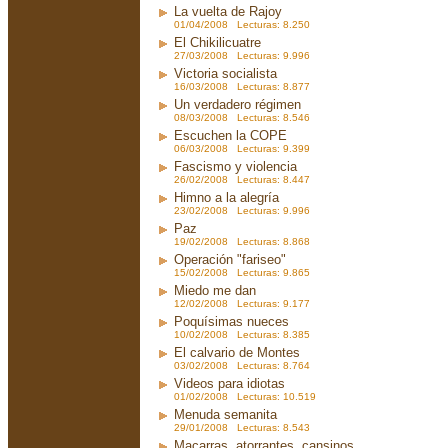
La vuelta de Rajoy
01/04/2008 Lecturas: 8.250
El Chikilicuatre
27/03/2008 Lecturas: 9.996
Victoria socialista
16/03/2008 Lecturas: 8.877
Un verdadero régimen
08/03/2008 Lecturas: 8.546
Escuchen la COPE
06/03/2008 Lecturas: 9.399
Fascismo y violencia
26/02/2008 Lecturas: 8.447
Himno a la alegría
23/02/2008 Lecturas: 9.996
Paz
19/02/2008 Lecturas: 8.868
Operación "fariseo"
15/02/2008 Lecturas: 9.865
Miedo me dan
12/02/2008 Lecturas: 9.177
Poquísimas nueces
10/02/2008 Lecturas: 8.385
El calvario de Montes
03/02/2008 Lecturas: 8.764
Videos para idiotas
01/02/2008 Lecturas: 10.519
Menuda semanita
29/01/2008 Lecturas: 8.543
Macarras, atorrantes, cansinos