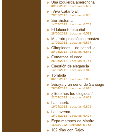
Una izquierda aberroncha
09/08/2012 Lecturas: 6.667
¡Viva Catarroja!
28/07/2012 Lecturas: 6.858
Ser Sistema
14/07/2012 Lecturas: 6.767
El laberinto español
28/06/2012 Lecturas: 6.512
Maltrato psicológico masivo
13/06/2012 Lecturas: 6.877
Olimpiadas... de pesadilla
29/05/2012 Lecturas: 6.641
Comernos el coco
26/05/2012 Lecturas: 6.751
Cuestión de elegancia
14/05/2012 Lecturas: 6.943
Tómbola
06/05/2012 Lecturas: 7.006
Soraya y un señor de Santiago
29/04/2012 Lecturas: 6.615
¿Seremos los elegidos?
22/04/2012 Lecturas: 6.601
La cacería
19/04/2012 Lecturas: 6.891
La caverna
16/04/2012 Lecturas: 6.474
Expo-matones de Mapfre
11/04/2012 Lecturas: 6.862
102 días con Rajoy