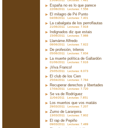
25/09/2011 Lecturas: 7.481
España no es lo que parece
22/08/2011 Lecturas: 7.556
El milagro de Pé Punto
04/08/2011 Lecturas: 7.401
La cabalgata de los perroflautas
21/06/2011 Lecturas: 7.918
Indignados diz que estais
15/06/2011 Lecturas: 7.988
Llamáme Alfredo
08/06/2011 Lecturas: 7.822
De profesión, trileros
05/06/2011 Lecturas: 7.834
La muerte política de Gallardón
01/06/2011 Lecturas: 7.616
¡Viva Franco!
25/05/2011 Lecturas: 8.073
El club de los Cien
25/04/2011 Lecturas: 7.784
Recuperar derechos y libertades
17/04/2011 Lecturas: 7.720
Se va de Rodríguez
11/04/2011 Lecturas: 7.851
Los muertos que vos matáis
29/03/2011 Lecturas: 7.207
Zumo de Laranjeira
13/03/2011 Lecturas: 7.802
El rap de Pepiño
09/03/2011 Lecturas: 7.489