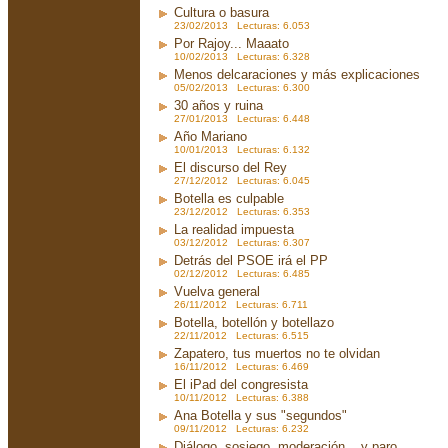
Cultura o basura
23/02/2013 Lecturas: 6.053
Por Rajoy... Maaato
10/02/2013 Lecturas: 6.328
Menos delcaraciones y más explicaciones
05/02/2013 Lecturas: 6.300
30 años y ruina
27/01/2013 Lecturas: 6.448
Año Mariano
10/01/2013 Lecturas: 6.132
El discurso del Rey
27/12/2012 Lecturas: 6.045
Botella es culpable
23/12/2012 Lecturas: 6.353
La realidad impuesta
03/12/2012 Lecturas: 6.307
Detrás del PSOE irá el PP
02/12/2012 Lecturas: 6.485
Vuelva general
26/11/2012 Lecturas: 6.711
Botella, botellón y botellazo
22/11/2012 Lecturas: 6.515
Zapatero, tus muertos no te olvidan
16/11/2012 Lecturas: 6.469
El iPad del congresista
10/11/2012 Lecturas: 6.388
Ana Botella y sus "segundos"
09/11/2012 Lecturas: 6.232
Diálogo, sosiego, moderación... y paro