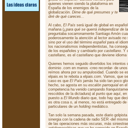
quienes vienen siendo la plataforma en
España de los enemigos de la
globalización.
Dime de qué presumes y te
diré de qué careces...
Al cabo,
El País
será igual de global en español
mañana (¿
para qué se querrá independizar de l
preguntaba socarronamente Santiago Amón cuan
poderosamente la atención al lector avisado no
sino por el uso del término
español
para el idiom
los nacionalismos independentistas, ha consegu
de los españoles y cambiarlo por
castellano
. Y 
castellano, es el castellano que deviene idioma 
Quienes hemos seguido divertidos los intentos
dominio .com en manos -creo recordar- de uno
reímos ahora por su ampulosidad. Cuando se esc
elpais.es te rebota a elpais.com. Vamos, que se
caso es que
El País
jamás ha sido tan poco globa
hecho, se agosta en su
escalón parroquial
en el
competencia ha venido campando
franquistame
rescoldos de la dictadura) al punto que aquí, en
puesto a
El Mundo
diario que, todo hay que deci
es otra cosa o, al menos, no está entregado de
particulares de un
holding
mediático.
Tan solo la semana pasada, este diario golpista
sinergia con la cadena de radio SER -del mism
de las operaciones más oscuras, más siniestra
antidemocráticas que yo he conocido en España 