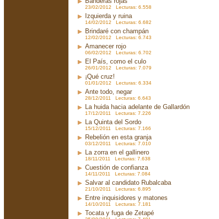
Banderas rojas
23/02/2012 Lecturas: 6.558
Izquierda y ruina
14/02/2012 Lecturas: 6.682
Brindaré con champán
12/02/2012 Lecturas: 6.743
Amanecer rojo
06/02/2012 Lecturas: 6.702
El País, como el culo
26/01/2012 Lecturas: 7.079
¡Qué cruz!
01/01/2012 Lecturas: 6.334
Ante todo, negar
28/12/2011 Lecturas: 6.643
La huida hacia adelante de Gallardón
17/12/2011 Lecturas: 7.226
La Quinta del Sordo
15/12/2011 Lecturas: 7.166
Rebelión en esta granja
03/12/2011 Lecturas: 7.010
La zorra en el gallinero
18/11/2011 Lecturas: 7.638
Cuestión de confianza
14/11/2011 Lecturas: 7.084
Salvar al candidato Rubalcaba
21/10/2011 Lecturas: 6.895
Entre inquisidores y matones
14/10/2011 Lecturas: 7.181
Tocata y fuga de Zetapé