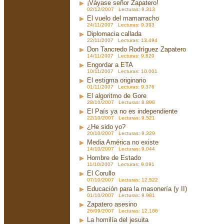
¡Váyase señor Zapatero!
02/12/2007 Lecturas: 9.313
El vuelo del mamarracho
24/11/2007 Lecturas: 9.393
Diplomacia callada
22/11/2007 Lecturas: 13.494
Don Tancredo Rodríguez Zapatero
14/11/2007 Lecturas: 9.820
Engordar a ETA
10/11/2007 Lecturas: 10.001
El estigma originario
01/11/2007 Lecturas: 9.376
El algoritmo de Gore
28/10/2007 Lecturas: 8.898
El País ya no es independiente
22/10/2007 Lecturas: 9.521
¿He sido yo?
20/10/2007 Lecturas: 9.329
Media América no existe
14/10/2007 Lecturas: 9.044
Hombre de Estado
11/10/2007 Lecturas: 9.091
El Corullo
07/10/2007 Lecturas: 12.522
Educación para la masonería (y II)
01/10/2007 Lecturas: 9.981
Zapatero asesino
26/09/2007 Lecturas: 12.186
La homilía del jesuita