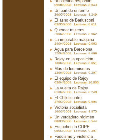
Rubalcaba responde
09/06/2008 Lecturas: 8.643
Un partido enfermo
26/05/2008 Lecturas: 8.249
El asno de Barlusconi
03/05/2008 Lecturas: 8.611
Quemar mujeres
26/04/2008 Lecturas: 8.962
La imparable máquina
24/04/2008 Lecturas: 9.063
Agua para Barcelona
22/04/2008 Lecturas: 8.699
Rajoy en la oposición
13/04/2008 Lecturas: 8.651
Más de los mismos
13/04/2008 Lecturas: 9.297
El equipo de Rajoy
03/04/2008 Lecturas: 10.800
La vuelta de Rajoy
01/04/2008 Lecturas: 8.248
El Chikilicuatre
27/03/2008 Lecturas: 9.994
Victoria socialista
16/03/2008 Lecturas: 8.875
Un verdadero régimen
08/03/2008 Lecturas: 8.544
Escuchen la COPE
06/03/2008 Lecturas: 9.397
Fascismo y violencia