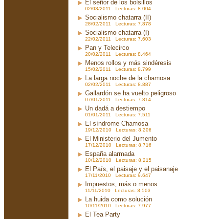
El señor de los bolsillos
02/03/2011 Lecturas: 8.004
Socialismo chatarra (II)
28/02/2011 Lecturas: 7.878
Socialismo chatarra (I)
22/02/2011 Lecturas: 7.603
Pan y Telecirco
20/02/2011 Lecturas: 8.464
Menos rollos y más sindéresis
15/02/2011 Lecturas: 8.799
La larga noche de la chamosa
02/02/2011 Lecturas: 8.887
Gallardón se ha vuelto peligroso
07/01/2011 Lecturas: 7.814
Un dadá a destiempo
01/01/2011 Lecturas: 7.511
El síndrome Chamosa
19/12/2010 Lecturas: 8.206
El Ministerio del Jumento
17/12/2010 Lecturas: 8.716
España alarmada
10/12/2010 Lecturas: 8.215
El País, el paisaje y el paisanaje
17/11/2010 Lecturas: 9.647
Impuestos, más o menos
11/11/2010 Lecturas: 8.503
La huida como solución
10/11/2010 Lecturas: 7.977
El Tea Party