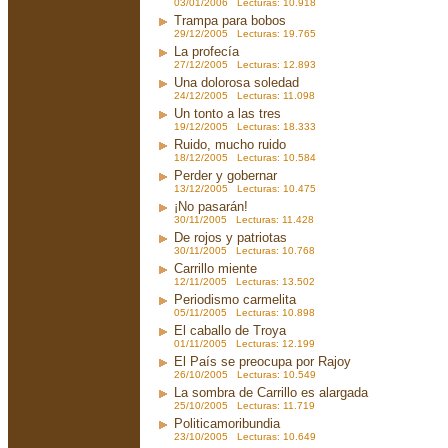
03/01/2006 Lecturas: 10.918
Trampa para bobos
29/12/2005 Lecturas: 19.765
La profecía
27/12/2005 Lecturas: 12.893
Una dolorosa soledad
24/12/2005 Lecturas: 11.098
Un tonto a las tres
19/12/2005 Lecturas: 18.333
Ruido, mucho ruido
18/12/2005 Lecturas: 10.584
Perder y gobernar
13/12/2005 Lecturas: 10.475
¡No pasarán!
30/11/2005 Lecturas: 11.428
De rojos y patriotas
30/11/2005 Lecturas: 10.768
Carrillo miente
12/11/2005 Lecturas: 13.502
Periodismo carmelita
05/11/2005 Lecturas: 10.898
El caballo de Troya
01/11/2005 Lecturas: 12.199
El País se preocupa por Rajoy
26/10/2005 Lecturas: 10.549
La sombra de Carrillo es alargada
25/10/2005 Lecturas: 11.719
Politicamoribundia
23/10/2005 Lecturas: 10.649