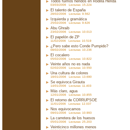
Todos fuimos heridos en Rodilla Herida
03/03/2006 Lecturas: 15.224
El talento de España
28/02/2006 Lecturas: 9.562
Izquierda y gramática
25/02/2006 Lecturas: 9.626
Abu Ghraib
23/02/2006 Lecturas: 10.013
El papelón de ZP
11/02/2006 Lecturas: 10.519
¿Pero sabe esto Conde Pumpido?
08/02/2006 Lecturas: 10.236
El cocalero
05/02/2006 Lecturas: 10.822
Veinte años no es nada
02/02/2006 Lecturas: 10.550
Una cultura de colores
18/01/2006 Lecturas: 13.690
Se equivoca Girauta
14/01/2006 Lecturas: 11.403
Más claro, agua
12/01/2006 Lecturas: 10.855
El retorno de CORRUPSOE
11/01/2006 Lecturas: 12.037
Nos equivocamos
09/01/2006 Lecturas: 10.993
La carretera de los huesos
05/01/2006 Lecturas: 25.203
Veinticinco millones menos