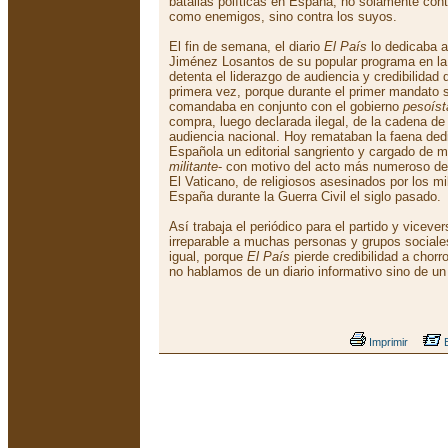
batallas políticas en España, no solamente con
como enemigos, sino contra los suyos.
El fin de semana, el diario
El País
lo dedicaba a 
Jiménez Losantos de su popular programa en l
detenta el liderazgo de audiencia y credibilidad 
primera vez, porque durante el primer mandato s
comandaba en conjunto con el gobierno
pesoíst
compra, luego declarada ilegal, de la cadena de 
audiencia nacional. Hoy remataban la faena dedi
Española un editorial sangriento y cargado de m
militante
- con motivo del acto más numeroso de 
El Vaticano, de religiosos asesinados por los m
España durante la Guerra Civil el siglo pasado.
Así trabaja el periódico para el partido y vicev
irreparable a muchas personas y grupos sociale
igual, porque
El País
pierde credibilidad a chor
no hablamos de un diario informativo sino de un
Imprimir
E