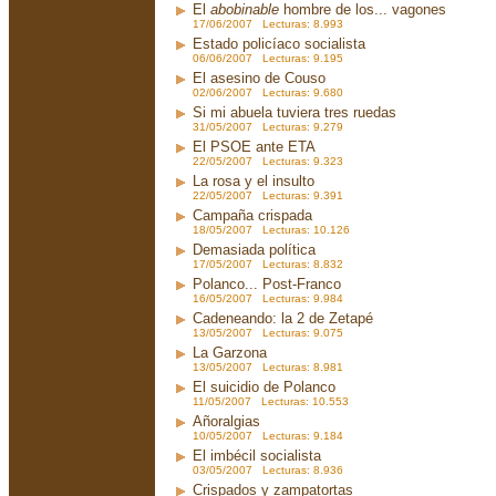
El
abobinable
hombre de los... vagones
17/06/2007 Lecturas: 8.993
Estado policíaco socialista
06/06/2007 Lecturas: 9.195
El asesino de Couso
02/06/2007 Lecturas: 9.680
Si mi abuela tuviera tres ruedas
31/05/2007 Lecturas: 9.279
El PSOE ante ETA
22/05/2007 Lecturas: 9.323
La rosa y el insulto
22/05/2007 Lecturas: 9.391
Campaña crispada
18/05/2007 Lecturas: 10.126
Demasiada política
17/05/2007 Lecturas: 8.832
Polanco... Post-Franco
16/05/2007 Lecturas: 9.984
Cadeneando: la 2 de Zetapé
13/05/2007 Lecturas: 9.075
La Garzona
13/05/2007 Lecturas: 8.981
El suicidio de Polanco
11/05/2007 Lecturas: 10.553
Añoralgias
10/05/2007 Lecturas: 9.184
El imbécil socialista
03/05/2007 Lecturas: 8.936
Crispados y zampatortas