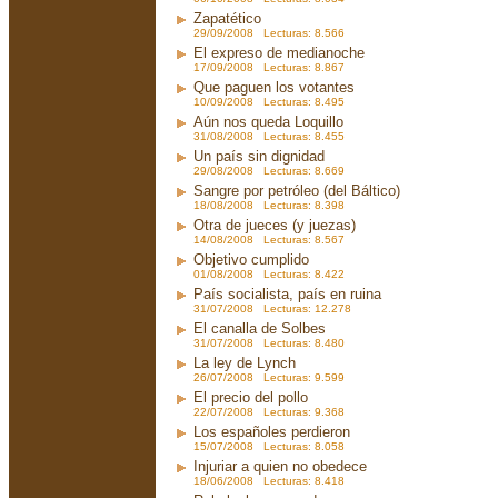
Zapatético
29/09/2008 Lecturas: 8.566
El expreso de medianoche
17/09/2008 Lecturas: 8.867
Que paguen los votantes
10/09/2008 Lecturas: 8.495
Aún nos queda Loquillo
31/08/2008 Lecturas: 8.455
Un país sin dignidad
29/08/2008 Lecturas: 8.669
Sangre por petróleo (del Báltico)
18/08/2008 Lecturas: 8.398
Otra de jueces (y juezas)
14/08/2008 Lecturas: 8.567
Objetivo cumplido
01/08/2008 Lecturas: 8.422
País socialista, país en ruina
31/07/2008 Lecturas: 12.278
El canalla de Solbes
31/07/2008 Lecturas: 8.480
La ley de Lynch
26/07/2008 Lecturas: 9.599
El precio del pollo
22/07/2008 Lecturas: 9.368
Los españoles perdieron
15/07/2008 Lecturas: 8.058
Injuriar a quien no obedece
18/06/2008 Lecturas: 8.418