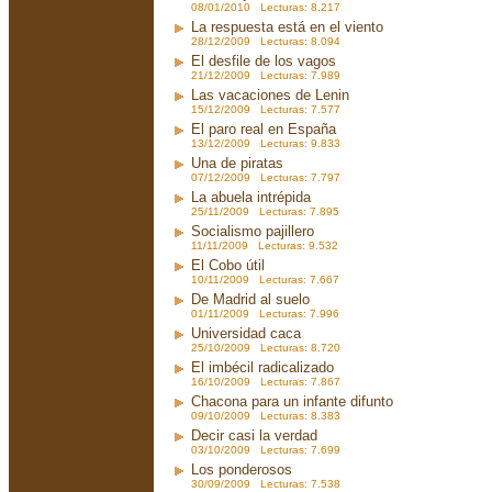
08/01/2010 Lecturas: 8.217
La respuesta está en el viento
28/12/2009 Lecturas: 8.094
El desfile de los vagos
21/12/2009 Lecturas: 7.989
Las vacaciones de Lenin
15/12/2009 Lecturas: 7.577
El paro real en España
13/12/2009 Lecturas: 9.833
Una de piratas
07/12/2009 Lecturas: 7.797
La abuela intrépida
25/11/2009 Lecturas: 7.895
Socialismo pajillero
11/11/2009 Lecturas: 9.532
El Cobo útil
10/11/2009 Lecturas: 7.667
De Madrid al suelo
01/11/2009 Lecturas: 7.996
Universidad caca
25/10/2009 Lecturas: 8.720
El imbécil radicalizado
16/10/2009 Lecturas: 7.867
Chacona para un infante difunto
09/10/2009 Lecturas: 8.383
Decir casi la verdad
03/10/2009 Lecturas: 7.699
Los ponderosos
30/09/2009 Lecturas: 7.538