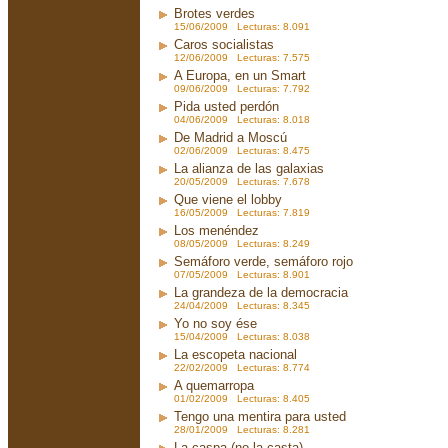
Brotes verdes
15/06/2009 Lecturas: 8.091
Caros socialistas
12/06/2009 Lecturas: 7.575
A Europa, en un Smart
09/06/2009 Lecturas: 7.792
Pida usted perdón
04/06/2009 Lecturas: 8.018
De Madrid a Moscú
02/06/2009 Lecturas: 8.475
La alianza de las galaxias
20/05/2009 Lecturas: 7.678
Que viene el lobby
16/05/2009 Lecturas: 7.819
Los menéndez
08/05/2009 Lecturas: 8.249
Semáforo verde, semáforo rojo
07/05/2009 Lecturas: 8.901
La grandeza de la democracia
24/04/2009 Lecturas: 8.345
Yo no soy ése
15/04/2009 Lecturas: 8.038
La escopeta nacional
22/02/2009 Lecturas: 8.774
A quemarropa
01/02/2009 Lecturas: 8.405
Tengo una mentira para usted
28/01/2009 Lecturas: 8.281
La caspa (no la casta)