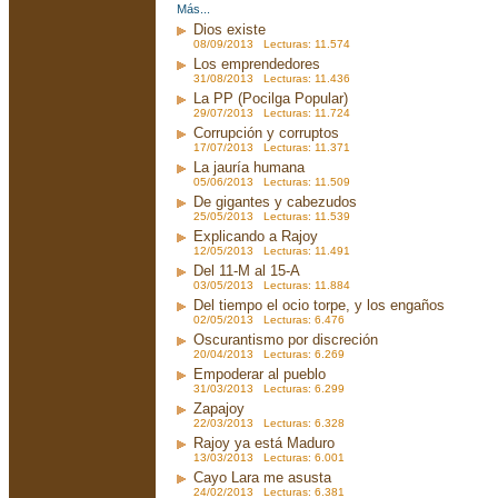
Más...
Dios existe
08/09/2013 Lecturas: 11.574
Los emprendedores
31/08/2013 Lecturas: 11.436
La PP (Pocilga Popular)
29/07/2013 Lecturas: 11.724
Corrupción y corruptos
17/07/2013 Lecturas: 11.371
La jauría humana
05/06/2013 Lecturas: 11.509
De gigantes y cabezudos
25/05/2013 Lecturas: 11.539
Explicando a Rajoy
12/05/2013 Lecturas: 11.491
Del 11-M al 15-A
03/05/2013 Lecturas: 11.884
Del tiempo el ocio torpe, y los engaños
02/05/2013 Lecturas: 6.476
Oscurantismo por discreción
20/04/2013 Lecturas: 6.269
Empoderar al pueblo
31/03/2013 Lecturas: 6.299
Zapajoy
22/03/2013 Lecturas: 6.328
Rajoy ya está Maduro
13/03/2013 Lecturas: 6.001
Cayo Lara me asusta
24/02/2013 Lecturas: 6.381