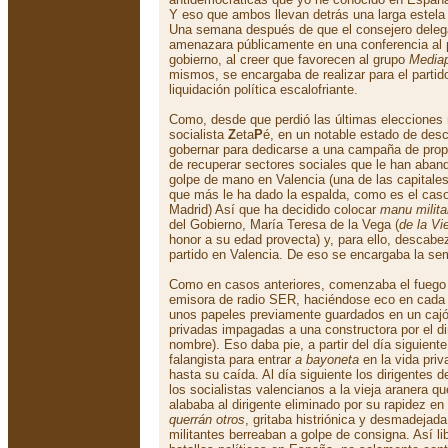
Y eso que ambos llevan detrás una larga estela
Una semana después de que el consejero deleg
amenazara públicamente en una conferencia al p
gobierno, al creer que favorecen al grupo
Media
mismos, se encargaba de realizar para el partid
liquidación política escalofriante.
Como, desde que perdió las últimas elecciones 
socialista
Z
eta
P
é, en un notable estado de des
gobernar para dedicarse a una campaña de prop
de recuperar sectores sociales que le han aban
golpe de mano en Valencia (una de las capita
que más le ha dado la espalda, como es el caso d
Madrid) Así que ha decidido colocar
manu milita
del Gobierno, María Teresa de la Vega (
de la Vi
honor a su edad provecta) y, para ello, descabez
partido en Valencia. De eso se encargaba la se
Como en casos anteriores, comenzaba el fuego d
emisora de radio SER, haciéndose eco en cada
unos papeles previamente guardados en un caj
privadas impagadas a una constructora por el di
nombre). Eso daba pie, a partir del día siguiente,
falangista para entrar
a bayoneta
en la vida priv
hasta su caída. Al día siguiente los dirigentes d
los socialistas valencianos a la vieja aranera q
alababa al dirigente eliminado por su rapidez en
querrán otros
, gritaba histriónica y desmadejad
militantes berreaban a golpe de consigna. Así lib