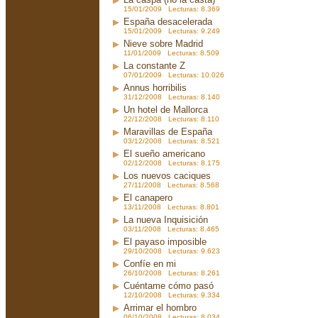
15/01/2009 Lecturas: 8.369
España desacelerada
15/01/2009 Lecturas: 9.249
Nieve sobre Madrid
11/01/2009 Lecturas: 8.509
La constante Z
07/01/2009 Lecturas: 10.026
Annus horribilis
31/12/2008 Lecturas: 8.140
Un hotel de Mallorca
22/12/2008 Lecturas: 8.110
Maravillas de España
03/12/2008 Lecturas: 8.521
El sueño americano
02/12/2008 Lecturas: 8.175
Los nuevos caciques
27/11/2008 Lecturas: 8.568
El canapero
13/11/2008 Lecturas: 8.801
La nueva Inquisición
03/11/2008 Lecturas: 8.465
El payaso imposible
29/10/2008 Lecturas: 9.623
Confíe en mi
26/10/2008 Lecturas: 8.261
Cuéntame cómo pasó
12/10/2008 Lecturas: 9.334
Arrimar el hombro
06/10/2008 Lecturas: 8.034