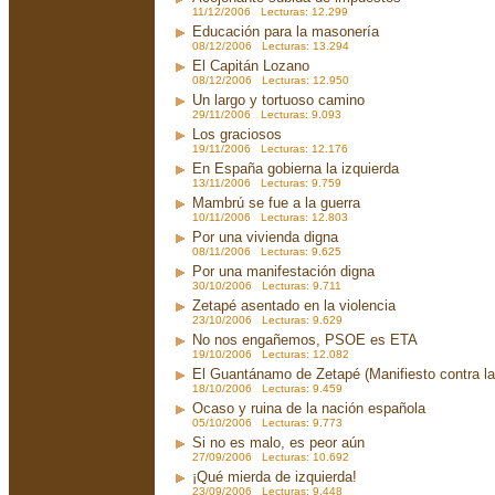
11/12/2006 Lecturas: 12.299
Educación para la masonería
08/12/2006 Lecturas: 13.294
El Capitán Lozano
08/12/2006 Lecturas: 12.950
Un largo y tortuoso camino
29/11/2006 Lecturas: 9.093
Los graciosos
19/11/2006 Lecturas: 12.176
En España gobierna la izquierda
13/11/2006 Lecturas: 9.759
Mambrú se fue a la guerra
10/11/2006 Lecturas: 12.803
Por una vivienda digna
08/11/2006 Lecturas: 9.625
Por una manifestación digna
30/10/2006 Lecturas: 9.711
Zetapé asentado en la violencia
23/10/2006 Lecturas: 9.629
No nos engañemos, PSOE es ETA
19/10/2006 Lecturas: 12.082
El Guantánamo de Zetapé (Manifiesto contra la 
18/10/2006 Lecturas: 9.459
Ocaso y ruina de la nación española
05/10/2006 Lecturas: 9.773
Si no es malo, es peor aún
27/09/2006 Lecturas: 10.692
¡Qué mierda de izquierda!
23/09/2006 Lecturas: 9.448