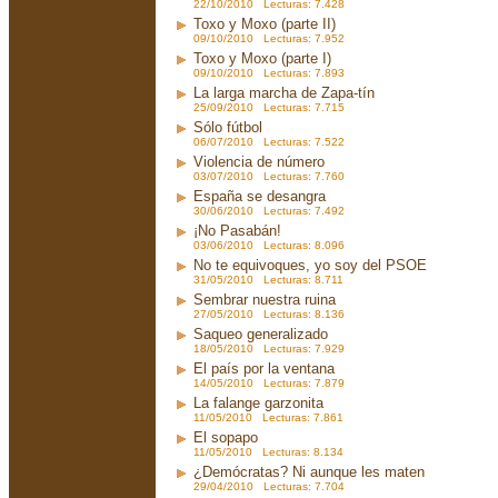
22/10/2010 Lecturas: 7.428
Toxo y Moxo (parte II)
09/10/2010 Lecturas: 7.952
Toxo y Moxo (parte I)
09/10/2010 Lecturas: 7.893
La larga marcha de Zapa-tín
25/09/2010 Lecturas: 7.715
Sólo fútbol
06/07/2010 Lecturas: 7.522
Violencia de número
03/07/2010 Lecturas: 7.760
España se desangra
30/06/2010 Lecturas: 7.492
¡No Pasabán!
03/06/2010 Lecturas: 8.096
No te equivoques, yo soy del PSOE
31/05/2010 Lecturas: 8.711
Sembrar nuestra ruina
27/05/2010 Lecturas: 8.136
Saqueo generalizado
18/05/2010 Lecturas: 7.929
El país por la ventana
14/05/2010 Lecturas: 7.879
La falange garzonita
11/05/2010 Lecturas: 7.861
El sopapo
11/05/2010 Lecturas: 8.134
¿Demócratas? Ni aunque les maten
29/04/2010 Lecturas: 7.704