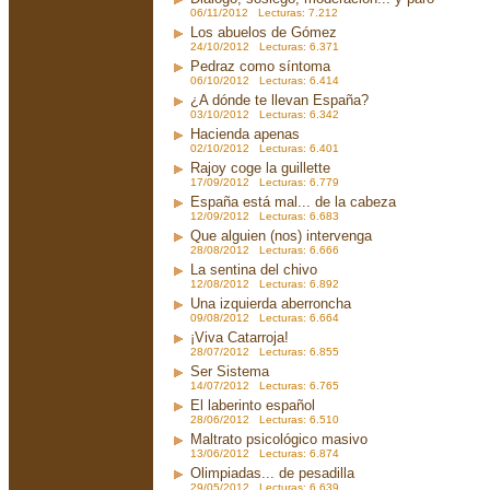
06/11/2012 Lecturas: 7.212
Los abuelos de Gómez
24/10/2012 Lecturas: 6.371
Pedraz como síntoma
06/10/2012 Lecturas: 6.414
¿A dónde te llevan España?
03/10/2012 Lecturas: 6.342
Hacienda apenas
02/10/2012 Lecturas: 6.401
Rajoy coge la guillette
17/09/2012 Lecturas: 6.779
España está mal... de la cabeza
12/09/2012 Lecturas: 6.683
Que alguien (nos) intervenga
28/08/2012 Lecturas: 6.666
La sentina del chivo
12/08/2012 Lecturas: 6.892
Una izquierda aberroncha
09/08/2012 Lecturas: 6.664
¡Viva Catarroja!
28/07/2012 Lecturas: 6.855
Ser Sistema
14/07/2012 Lecturas: 6.765
El laberinto español
28/06/2012 Lecturas: 6.510
Maltrato psicológico masivo
13/06/2012 Lecturas: 6.874
Olimpiadas... de pesadilla
29/05/2012 Lecturas: 6.639