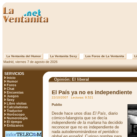
La Ventanita del Humor
La Ventanita Sexy
Los Foros de La Ventanita
Li
Madrid, viernes 7 de agosto de 2026
SERVICIOS
Inicio
Opinión: El liberal
Humor
Foros
Chat
El País ya no es independiente
Encuestas
Juegos
22/10/2007 Lecturas: 9.521
Sexy
Libro visitas
Publio
Calculadoras
Traductor
Desde hace unos días
El País
, diario
Horóscopo
cómico-falangista que se decía
Numerología
El tiempo
independiente de la mañana
ha decidido
Enlázanos
reconocer que no es independiente de
nada autodenominándose
el periódico
global en español
. Curioso nombre para