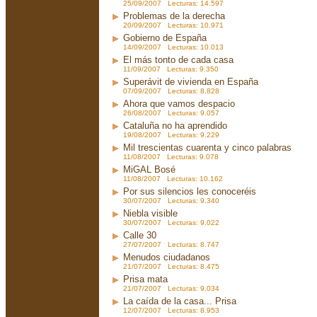
25/09/2007 Lecturas: 14.597
Problemas de la derecha
20/09/2007 Lecturas: 10.971
Gobierno de España
14/09/2007 Lecturas: 10.013
El más tonto de cada casa
11/09/2007 Lecturas: 9.350
Superávit de vivienda en España
07/09/2007 Lecturas: 8.828
Ahora que vamos despacio
26/08/2007 Lecturas: 9.057
Cataluña no ha aprendido
19/08/2007 Lecturas: 9.229
Mil trescientas cuarenta y cinco palabras
11/08/2007 Lecturas: 9.078
MiGAL Bosé
11/08/2007 Lecturas: 10.162
Por sus silencios les conoceréis
30/07/2007 Lecturas: 9.340
Niebla visible
30/07/2007 Lecturas: 9.022
Calle 30
27/07/2007 Lecturas: 8.747
Menudos ciudadanos
21/07/2007 Lecturas: 8.475
Prisa mata
21/07/2007 Lecturas: 9.034
La caída de la casa... Prisa
12/07/2007 Lecturas: 8.953