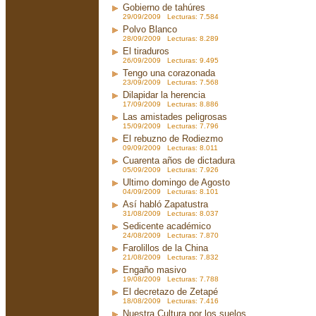
Gobierno de tahúres
29/09/2009 Lecturas: 7.584
Polvo Blanco
28/09/2009 Lecturas: 8.289
El tiraduros
26/09/2009 Lecturas: 9.495
Tengo una corazonada
23/09/2009 Lecturas: 7.568
Dilapidar la herencia
17/09/2009 Lecturas: 8.886
Las amistades peligrosas
15/09/2009 Lecturas: 7.796
El rebuzno de Rodiezmo
09/09/2009 Lecturas: 8.011
Cuarenta años de dictadura
05/09/2009 Lecturas: 7.926
Ultimo domingo de Agosto
04/09/2009 Lecturas: 8.101
Así habló Zapatustra
31/08/2009 Lecturas: 8.037
Sedicente académico
24/08/2009 Lecturas: 7.870
Farolillos de la China
21/08/2009 Lecturas: 7.832
Engaño masivo
19/08/2009 Lecturas: 7.788
El decretazo de Zetapé
18/08/2009 Lecturas: 7.416
Nuestra Cultura por los suelos