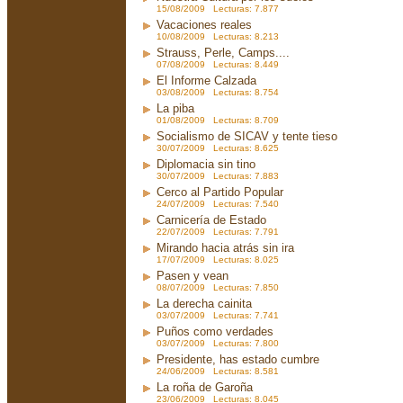
15/08/2009 Lecturas: 7.877
Vacaciones reales
10/08/2009 Lecturas: 8.213
Strauss, Perle, Camps....
07/08/2009 Lecturas: 8.449
El Informe Calzada
03/08/2009 Lecturas: 8.754
La piba
01/08/2009 Lecturas: 8.709
Socialismo de SICAV y tente tieso
30/07/2009 Lecturas: 8.625
Diplomacia sin tino
30/07/2009 Lecturas: 7.883
Cerco al Partido Popular
24/07/2009 Lecturas: 7.540
Carnicería de Estado
22/07/2009 Lecturas: 7.791
Mirando hacia atrás sin ira
17/07/2009 Lecturas: 8.025
Pasen y vean
08/07/2009 Lecturas: 7.850
La derecha cainita
03/07/2009 Lecturas: 7.741
Puños como verdades
03/07/2009 Lecturas: 7.800
Presidente, has estado cumbre
24/06/2009 Lecturas: 8.581
La roña de Garoña
23/06/2009 Lecturas: 8.045