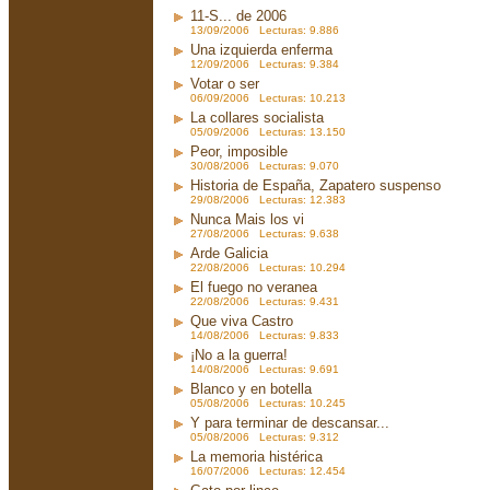
11-S... de 2006
13/09/2006 Lecturas: 9.886
Una izquierda enferma
12/09/2006 Lecturas: 9.384
Votar o ser
06/09/2006 Lecturas: 10.213
La collares socialista
05/09/2006 Lecturas: 13.150
Peor, imposible
30/08/2006 Lecturas: 9.070
Historia de España, Zapatero suspenso
29/08/2006 Lecturas: 12.383
Nunca Mais los vi
27/08/2006 Lecturas: 9.638
Arde Galicia
22/08/2006 Lecturas: 10.294
El fuego no veranea
22/08/2006 Lecturas: 9.431
Que viva Castro
14/08/2006 Lecturas: 9.833
¡No a la guerra!
14/08/2006 Lecturas: 9.691
Blanco y en botella
05/08/2006 Lecturas: 10.245
Y para terminar de descansar...
05/08/2006 Lecturas: 9.312
La memoria histérica
16/07/2006 Lecturas: 12.454