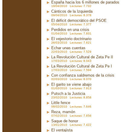
España hacia los 6 millones de parados
19/04/2010 Lecturas: 7.732
Cánticos de la Izquierda
09/04/2010 Lecturas: 8.378
El déficit democrático del PSOE
05/04/2010 Lecturas: 7.377
Perdidos en una crisis
01/04/2010 Lecturas: 7.831
El vejestorio doctrinario
26/03/2010 Lecturas: 7.621
Echar unas cuentas
22/03/2010 Lecturas: 7.529
La Revolución Cultural de Zeta Pe II
17/03/2010 Lecturas: 8.043
La Revolución Cultural de Zeta Pe I
17/03/2010 Lecturas: 7.594
Con confianza saldremos de la crisis
02/03/2010 Lecturas: 8.070
El garito se viene abajo
01/03/2010 Lecturas: 7.913
Putsch a la Justicia
23/02/2010 Lecturas: 8.858
Little fence
08/02/2010 Lecturas: 7.646
Reza, mamón
07/02/2010 Lecturas: 7.656
Saque de honor
13/01/2010 Lecturas: 7.422
El ventajista