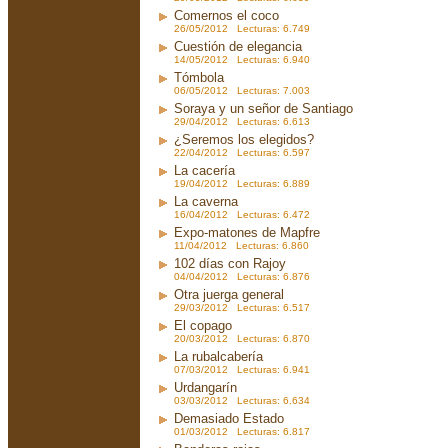
Comernos el coco
26/05/2012 Lecturas: 6.749
Cuestión de elegancia
14/05/2012 Lecturas: 6.940
Tómbola
06/05/2012 Lecturas: 7.003
Soraya y un señor de Santiago
29/04/2012 Lecturas: 6.613
¿Seremos los elegidos?
22/04/2012 Lecturas: 6.597
La cacería
19/04/2012 Lecturas: 6.889
La caverna
16/04/2012 Lecturas: 6.472
Expo-matones de Mapfre
11/04/2012 Lecturas: 6.860
102 días con Rajoy
04/04/2012 Lecturas: 6.876
Otra juerga general
29/03/2012 Lecturas: 6.517
El copago
20/03/2012 Lecturas: 6.870
La rubalcabería
07/03/2012 Lecturas: 6.941
Urdangarín
03/03/2012 Lecturas: 6.634
Demasiado Estado
01/03/2012 Lecturas: 6.817