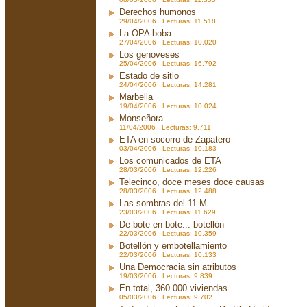
Derechos humonos
29/04/2006 Lecturas: 11.518
La OPA boba
27/04/2006 Lecturas: 10.020
Los genoveses
25/04/2006 Lecturas: 16.792
Estado de sitio
24/04/2006 Lecturas: 14.281
Marbella
19/04/2006 Lecturas: 10.024
Monseñora
11/04/2006 Lecturas: 9.711
ETA en socorro de Zapatero
03/04/2006 Lecturas: 10.183
Los comunicados de ETA
28/03/2006 Lecturas: 12.226
Telecinco, doce meses doce causas
28/03/2006 Lecturas: 12.488
Las sombras del 11-M
23/03/2006 Lecturas: 11.629
De bote en bote... botellón
22/03/2006 Lecturas: 10.359
Botellón y embotellamiento
22/03/2006 Lecturas: 10.133
Una Democracia sin atributos
19/03/2006 Lecturas: 9.839
En total, 360.000 viviendas
05/03/2006 Lecturas: 9.702