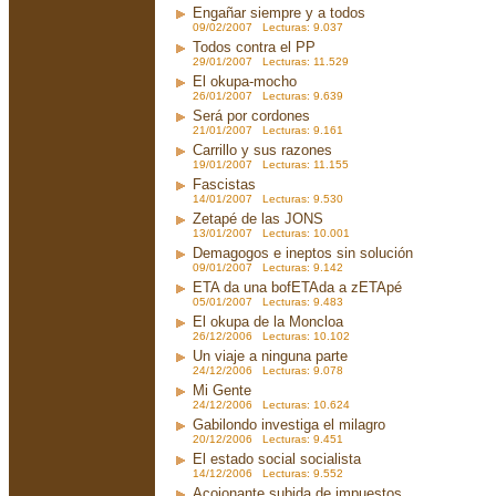
Engañar siempre y a todos
09/02/2007 Lecturas: 9.037
Todos contra el PP
29/01/2007 Lecturas: 11.529
El okupa-mocho
26/01/2007 Lecturas: 9.639
Será por cordones
21/01/2007 Lecturas: 9.161
Carrillo y sus razones
19/01/2007 Lecturas: 11.155
Fascistas
14/01/2007 Lecturas: 9.530
Zetapé de las JONS
13/01/2007 Lecturas: 10.001
Demagogos e ineptos sin solución
09/01/2007 Lecturas: 9.142
ETA da una bofETAda a zETApé
05/01/2007 Lecturas: 9.483
El okupa de la Moncloa
26/12/2006 Lecturas: 10.102
Un viaje a ninguna parte
24/12/2006 Lecturas: 9.078
Mi Gente
24/12/2006 Lecturas: 10.624
Gabilondo investiga el milagro
20/12/2006 Lecturas: 9.451
El estado social socialista
14/12/2006 Lecturas: 9.552
Acojonante subida de impuestos