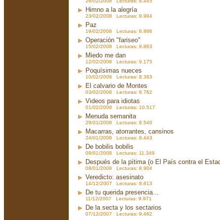
26/02/2008 Lecturas: 8.445
Himno a la alegría
23/02/2008 Lecturas: 9.994
Paz
19/02/2008 Lecturas: 8.866
Operación "fariseo"
15/02/2008 Lecturas: 9.863
Miedo me dan
12/02/2008 Lecturas: 9.175
Poquísimas nueces
10/02/2008 Lecturas: 8.383
El calvario de Montes
03/02/2008 Lecturas: 8.762
Videos para idiotas
01/02/2008 Lecturas: 10.517
Menuda semanita
29/01/2008 Lecturas: 8.540
Macarras, atorrantes, cansinos
24/01/2008 Lecturas: 9.443
De bobilis bobilis
08/01/2008 Lecturas: 11.349
Después de la pítima (o El País contra el Est
08/01/2008 Lecturas: 8.904
Veredicto: asesinato
14/12/2007 Lecturas: 8.813
De tu querida presencia...
11/12/2007 Lecturas: 9.971
De la secta y los sectarios
07/12/2007 Lecturas: 9.462