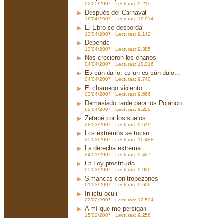
02/05/2007 Lecturas: 9.211
Después del Carnaval
16/04/2007 Lecturas: 10.014
El Ebro se desborda
13/04/2007 Lecturas: 9.142
Depende
13/04/2007 Lecturas: 9.385
Nos crecieron los enanos
04/04/2007 Lecturas: 10.016
Es-cán-da-lo, es un es-cán-dalo...
04/04/2007 Lecturas: 9.740
El charnego violento
03/04/2007 Lecturas: 9.666
Demasiado tarde para los Polanco
02/04/2007 Lecturas: 9.288
Zetapé por los suelos
28/03/2007 Lecturas: 9.519
Los extremos se tocan
25/03/2007 Lecturas: 10.488
La derecha extrema
24/03/2007 Lecturas: 9.427
La Ley prostituida
05/03/2007 Lecturas: 9.920
Simancas con tropezones
01/03/2007 Lecturas: 9.606
In ictu oculi
23/02/2007 Lecturas: 10.534
A mí que me persigan
15/02/2007 Lecturas: 9.258