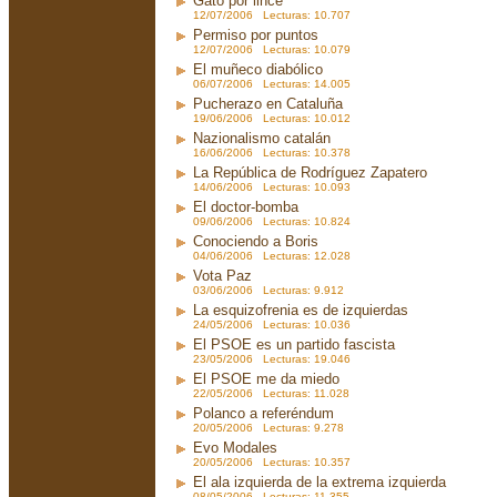
Gato por lince
12/07/2006 Lecturas: 10.707
Permiso por puntos
12/07/2006 Lecturas: 10.079
El muñeco diabólico
06/07/2006 Lecturas: 14.005
Pucherazo en Cataluña
19/06/2006 Lecturas: 10.012
Nazionalismo catalán
16/06/2006 Lecturas: 10.378
La República de Rodríguez Zapatero
14/06/2006 Lecturas: 10.093
El doctor-bomba
09/06/2006 Lecturas: 10.824
Conociendo a Boris
04/06/2006 Lecturas: 12.028
Vota Paz
03/06/2006 Lecturas: 9.912
La esquizofrenia es de izquierdas
24/05/2006 Lecturas: 10.036
El PSOE es un partido fascista
23/05/2006 Lecturas: 19.046
El PSOE me da miedo
22/05/2006 Lecturas: 11.028
Polanco a referéndum
20/05/2006 Lecturas: 9.278
Evo Modales
20/05/2006 Lecturas: 10.357
El ala izquierda de la extrema izquierda
08/05/2006 Lecturas: 11.355