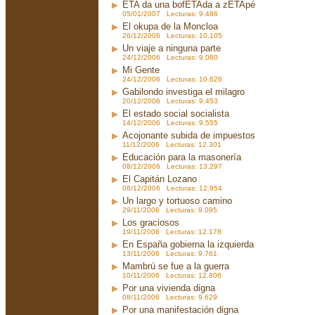
ETA da una bofETAda a zETApé
05/01/2007 Lecturas: 9.486
El okupa de la Moncloa
26/12/2006 Lecturas: 10.105
Un viaje a ninguna parte
24/12/2006 Lecturas: 9.080
Mi Gente
24/12/2006 Lecturas: 10.626
Gabilondo investiga el milagro
20/12/2006 Lecturas: 9.453
El estado social socialista
14/12/2006 Lecturas: 9.555
Acojonante subida de impuestos
11/12/2006 Lecturas: 12.301
Educación para la masonería
08/12/2006 Lecturas: 13.297
El Capitán Lozano
08/12/2006 Lecturas: 12.954
Un largo y tortuoso camino
29/11/2006 Lecturas: 9.095
Los graciosos
19/11/2006 Lecturas: 12.178
En España gobierna la izquierda
13/11/2006 Lecturas: 9.761
Mambrú se fue a la guerra
10/11/2006 Lecturas: 12.806
Por una vivienda digna
08/11/2006 Lecturas: 9.629
Por una manifestación digna