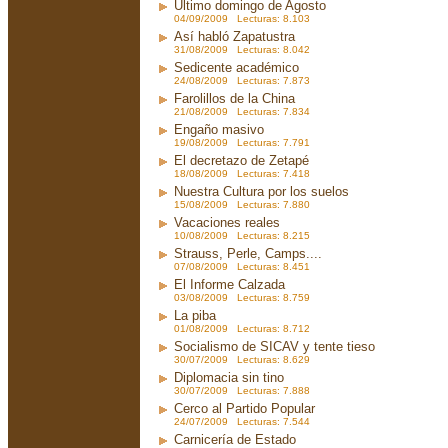
Ultimo domingo de Agosto
04/09/2009 Lecturas: 8.103
Así habló Zapatustra
31/08/2009 Lecturas: 8.042
Sedicente académico
24/08/2009 Lecturas: 7.873
Farolillos de la China
21/08/2009 Lecturas: 7.834
Engaño masivo
19/08/2009 Lecturas: 7.791
El decretazo de Zetapé
18/08/2009 Lecturas: 7.418
Nuestra Cultura por los suelos
15/08/2009 Lecturas: 7.880
Vacaciones reales
10/08/2009 Lecturas: 8.215
Strauss, Perle, Camps....
07/08/2009 Lecturas: 8.451
El Informe Calzada
03/08/2009 Lecturas: 8.759
La piba
01/08/2009 Lecturas: 8.712
Socialismo de SICAV y tente tieso
30/07/2009 Lecturas: 8.629
Diplomacia sin tino
30/07/2009 Lecturas: 7.888
Cerco al Partido Popular
24/07/2009 Lecturas: 7.544
Carnicería de Estado