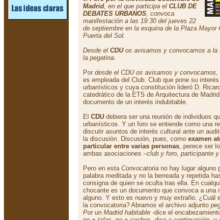
Madrid
, en el que participa el
CLUB DE
DEBATES URBANOS
, convoca
manifestación a las 19:30 del jueves 22
de septiembre en la esquina de la Plaza Mayor C
Puerta del Sol.
Desde el
CDU
os avisamos y convocamos a la 
la pegatina.
Por
desde el CDU os avisamos y convocamos
,
es empleada del Club. Club que pone su interé
urbanísticos y cuya constitución lideró D. Ric
catedrático de la ETS de Arquitectura de Madrid
documento de un interés indubitable.
El
CDU
debiera ser una reunión de individuos q
urbanísticos. Y un foro se entiende como una r
discutir asuntos de interés cultural ante un audi
la discusión. Discusión, pues, como
examen at
particular entre varias personas
, perece ser l
ambas asociaciones –
club y foro, participante y
Pero en esta
Convocatoria
no hay lugar alguno 
palabra meditada y no la berreada y repetida has
consigna de quien se oculta tras ella. En cualqui
chocante es un documento que convoca a una m
alguno. Y esto es nuevo y muy extraño. ¿Cuál es
la convocatoria? Abramos el archivo adjunto
peg
Por un Madrid habitable
-dice el encabezamiento
no + talas, no + coches
, dice a continuación,