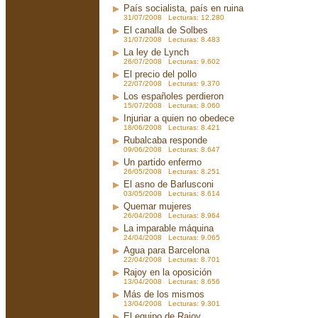
País socialista, país en ruina
31/07/2008 Lecturas: 12.280
El canalla de Solbes
31/07/2008 Lecturas: 8.483
La ley de Lynch
26/07/2008 Lecturas: 9.602
El precio del pollo
22/07/2008 Lecturas: 9.370
Los españoles perdieron
15/07/2008 Lecturas: 8.060
Injuriar a quien no obedece
18/06/2008 Lecturas: 8.421
Rubalcaba responde
09/06/2008 Lecturas: 8.647
Un partido enfermo
26/05/2008 Lecturas: 8.251
El asno de Barlusconi
03/05/2008 Lecturas: 8.614
Quemar mujeres
26/04/2008 Lecturas: 8.964
La imparable máquina
24/04/2008 Lecturas: 9.065
Agua para Barcelona
22/04/2008 Lecturas: 8.701
Rajoy en la oposición
13/04/2008 Lecturas: 8.656
Más de los mismos
13/04/2008 Lecturas: 9.301
El equipo de Rajoy