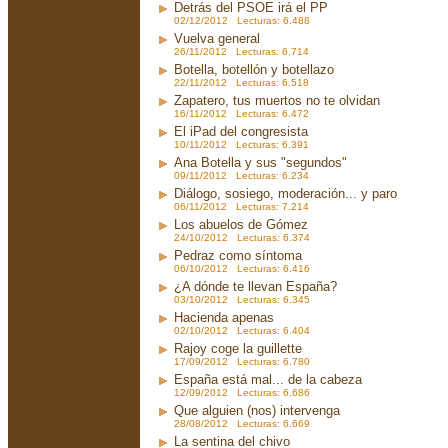
Detrás del PSOE irá el PP
02/12/2012 Lecturas: 6.488
Vuelva general
26/11/2012 Lecturas: 6.714
Botella, botellón y botellazo
22/11/2012 Lecturas: 6.518
Zapatero, tus muertos no te olvidan
16/11/2012 Lecturas: 6.472
El iPad del congresista
10/11/2012 Lecturas: 6.391
Ana Botella y sus "segundos"
09/11/2012 Lecturas: 6.234
Diálogo, sosiego, moderación... y paro
06/11/2012 Lecturas: 7.214
Los abuelos de Gómez
24/10/2012 Lecturas: 6.374
Pedraz como síntoma
06/10/2012 Lecturas: 6.416
¿A dónde te llevan España?
03/10/2012 Lecturas: 6.345
Hacienda apenas
02/10/2012 Lecturas: 6.404
Rajoy coge la guillette
17/09/2012 Lecturas: 6.780
España está mal... de la cabeza
12/09/2012 Lecturas: 6.686
Que alguien (nos) intervenga
28/08/2012 Lecturas: 6.669
La sentina del chivo