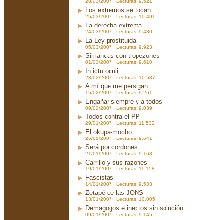
28/03/2007 Lecturas: 9.521
Los extremos se tocan
25/03/2007 Lecturas: 10.491
La derecha extrema
24/03/2007 Lecturas: 9.430
La Ley prostituida
05/03/2007 Lecturas: 9.923
Simancas con tropezones
01/03/2007 Lecturas: 9.610
In ictu oculi
23/02/2007 Lecturas: 10.537
A mí que me persigan
15/02/2007 Lecturas: 9.261
Engañar siempre y a todos
09/02/2007 Lecturas: 9.039
Todos contra el PP
29/01/2007 Lecturas: 11.532
El okupa-mocho
26/01/2007 Lecturas: 9.641
Será por cordones
21/01/2007 Lecturas: 9.163
Carrillo y sus razones
19/01/2007 Lecturas: 11.158
Fascistas
14/01/2007 Lecturas: 9.533
Zetapé de las JONS
13/01/2007 Lecturas: 10.005
Demagogos e ineptos sin solución
09/01/2007 Lecturas: 9.145