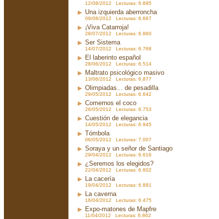
12/08/2012 Lecturas: 6.895
Una izquierda aberroncha
09/08/2012 Lecturas: 6.667
¡Viva Catarroja!
28/07/2012 Lecturas: 6.860
Ser Sistema
14/07/2012 Lecturas: 6.768
El laberinto español
28/06/2012 Lecturas: 6.514
Maltrato psicológico masivo
13/06/2012 Lecturas: 6.877
Olimpiadas... de pesadilla
29/05/2012 Lecturas: 6.642
Comernos el coco
26/05/2012 Lecturas: 6.753
Cuestión de elegancia
14/05/2012 Lecturas: 6.945
Tómbola
06/05/2012 Lecturas: 7.007
Soraya y un señor de Santiago
29/04/2012 Lecturas: 6.616
¿Seremos los elegidos?
22/04/2012 Lecturas: 6.602
La cacería
19/04/2012 Lecturas: 6.891
La caverna
16/04/2012 Lecturas: 6.475
Expo-matones de Mapfre
11/04/2012 Lecturas: 6.862