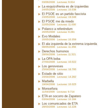
03/06/2006 Lecturas: 9.914
La esquizofrenia es de izquierdas
24/05/2006 Lecturas: 10.038
El PSOE es un partido fascista
23/05/2006 Lecturas: 19.048
El PSOE me da miedo
22/05/2006 Lecturas: 11.030
Polanco a referéndum
20/05/2006 Lecturas: 9.281
Evo Modales
20/05/2006 Lecturas: 10.359
El ala izquierda de la extrema izquierda
08/05/2006 Lecturas: 11.358
Derechos humonos
29/04/2006 Lecturas: 11.521
La OPA boba
27/04/2006 Lecturas: 10.022
Los genoveses
25/04/2006 Lecturas: 16.795
Estado de sitio
24/04/2006 Lecturas: 14.282
Marbella
19/04/2006 Lecturas: 10.025
Monseñora
11/04/2006 Lecturas: 9.714
ETA en socorro de Zapatero
03/04/2006 Lecturas: 10.184
Los comunicados de ETA
28/03/2006 Lecturas: 12.228