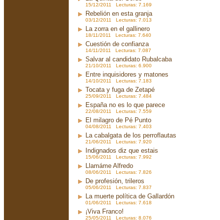
15/12/2011 Lecturas: 7.169
Rebelión en esta granja
03/12/2011 Lecturas: 7.013
La zorra en el gallinero
18/11/2011 Lecturas: 7.640
Cuestión de confianza
14/11/2011 Lecturas: 7.087
Salvar al candidato Rubalcaba
21/10/2011 Lecturas: 6.900
Entre inquisidores y matones
14/10/2011 Lecturas: 7.183
Tocata y fuga de Zetapé
25/09/2011 Lecturas: 7.484
España no es lo que parece
22/08/2011 Lecturas: 7.559
El milagro de Pé Punto
04/08/2011 Lecturas: 7.403
La cabalgata de los perroflautas
21/06/2011 Lecturas: 7.920
Indignados diz que estais
15/06/2011 Lecturas: 7.992
Llamáme Alfredo
08/06/2011 Lecturas: 7.826
De profesión, trileros
05/06/2011 Lecturas: 7.837
La muerte política de Gallardón
01/06/2011 Lecturas: 7.618
¡Viva Franco!
25/05/2011 Lecturas: 8.076