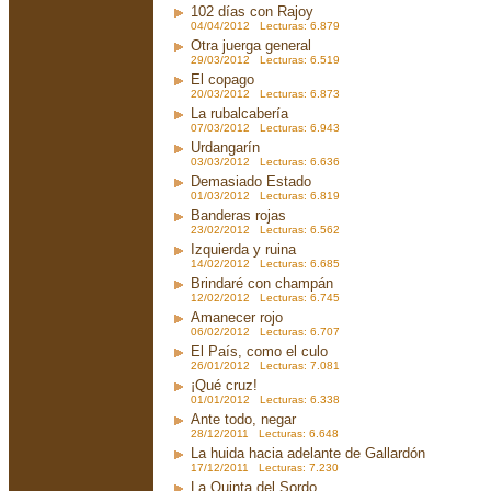
102 días con Rajoy
04/04/2012 Lecturas: 6.879
Otra juerga general
29/03/2012 Lecturas: 6.519
El copago
20/03/2012 Lecturas: 6.873
La rubalcabería
07/03/2012 Lecturas: 6.943
Urdangarín
03/03/2012 Lecturas: 6.636
Demasiado Estado
01/03/2012 Lecturas: 6.819
Banderas rojas
23/02/2012 Lecturas: 6.562
Izquierda y ruina
14/02/2012 Lecturas: 6.685
Brindaré con champán
12/02/2012 Lecturas: 6.745
Amanecer rojo
06/02/2012 Lecturas: 6.707
El País, como el culo
26/01/2012 Lecturas: 7.081
¡Qué cruz!
01/01/2012 Lecturas: 6.338
Ante todo, negar
28/12/2011 Lecturas: 6.648
La huida hacia adelante de Gallardón
17/12/2011 Lecturas: 7.230
La Quinta del Sordo