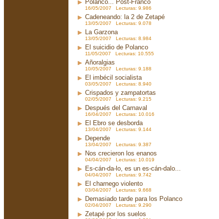
Polanco... Post-Franco
16/05/2007 Lecturas: 9.986
Cadeneando: la 2 de Zetapé
13/05/2007 Lecturas: 9.078
La Garzona
13/05/2007 Lecturas: 8.984
El suicidio de Polanco
11/05/2007 Lecturas: 10.555
Añoralgias
10/05/2007 Lecturas: 9.188
El imbécil socialista
03/05/2007 Lecturas: 8.940
Crispados y zampatortas
02/05/2007 Lecturas: 9.215
Después del Carnaval
16/04/2007 Lecturas: 10.016
El Ebro se desborda
13/04/2007 Lecturas: 9.144
Depende
13/04/2007 Lecturas: 9.387
Nos crecieron los enanos
04/04/2007 Lecturas: 10.019
Es-cán-da-lo, es un es-cán-dalo...
04/04/2007 Lecturas: 9.742
El charnego violento
03/04/2007 Lecturas: 9.668
Demasiado tarde para los Polanco
02/04/2007 Lecturas: 9.290
Zetapé por los suelos