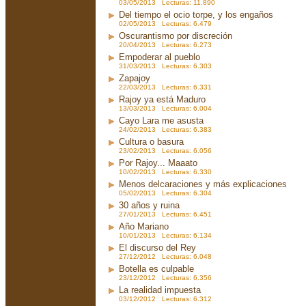
03/05/2013 Lecturas: 11.890
Del tiempo el ocio torpe, y los engaños
02/05/2013 Lecturas: 6.479
Oscurantismo por discreción
20/04/2013 Lecturas: 6.273
Empoderar al pueblo
31/03/2013 Lecturas: 6.303
Zapajoy
22/03/2013 Lecturas: 6.331
Rajoy ya está Maduro
13/03/2013 Lecturas: 6.004
Cayo Lara me asusta
24/02/2013 Lecturas: 6.383
Cultura o basura
23/02/2013 Lecturas: 6.056
Por Rajoy... Maaato
10/02/2013 Lecturas: 6.330
Menos delcaraciones y más explicaciones
05/02/2013 Lecturas: 6.304
30 años y ruina
27/01/2013 Lecturas: 6.451
Año Mariano
10/01/2013 Lecturas: 6.134
El discurso del Rey
27/12/2012 Lecturas: 6.048
Botella es culpable
23/12/2012 Lecturas: 6.356
La realidad impuesta
03/12/2012 Lecturas: 6.312