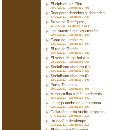
El club de los Cien
25/04/2011 Lecturas: 7.788
Recuperar derechos y libertades
17/04/2011 Lecturas: 7.723
Se va de Rodríguez
11/04/2011 Lecturas: 7.855
Los muertos que vos matáis
29/03/2011 Lecturas: 7.209
Zumo de Laranjeira
13/03/2011 Lecturas: 7.804
El rap de Pepiño
09/03/2011 Lecturas: 7.492
El señor de los bolsillos
02/03/2011 Lecturas: 8.006
Socialismo chatarra (II)
28/02/2011 Lecturas: 7.880
Socialismo chatarra (I)
22/02/2011 Lecturas: 7.606
Pan y Telecirco
20/02/2011 Lecturas: 8.468
Menos rollos y más sindéresis
15/02/2011 Lecturas: 8.802
La larga noche de la chamosa
02/02/2011 Lecturas: 8.890
Gallardón se ha vuelto peligroso
07/01/2011 Lecturas: 7.815
Un dadá a destiempo
01/01/2011 Lecturas: 7.513
El síndrome Chamosa