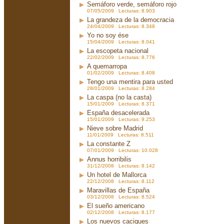
Semáforo verde, semáforo rojo
07/05/2009 Lecturas: 8.903
La grandeza de la democracia
24/04/2009 Lecturas: 8.348
Yo no soy ése
15/04/2009 Lecturas: 8.041
La escopeta nacional
22/02/2009 Lecturas: 8.776
A quemarropa
01/02/2009 Lecturas: 8.408
Tengo una mentira para usted
28/01/2009 Lecturas: 8.284
La caspa (no la casta)
15/01/2009 Lecturas: 8.371
España desacelerada
15/01/2009 Lecturas: 9.253
Nieve sobre Madrid
11/01/2009 Lecturas: 8.511
La constante Z
07/01/2009 Lecturas: 10.028
Annus horribilis
31/12/2008 Lecturas: 8.142
Un hotel de Mallorca
22/12/2008 Lecturas: 8.112
Maravillas de España
03/12/2008 Lecturas: 8.524
El sueño americano
02/12/2008 Lecturas: 8.177
Los nuevos caciques