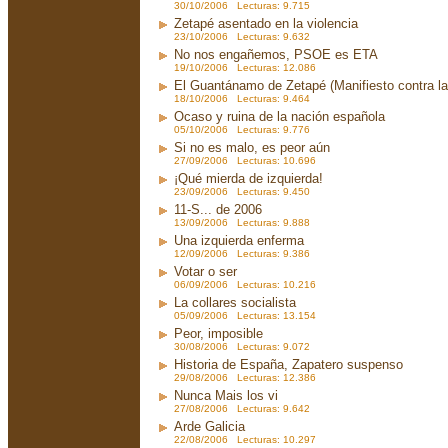
30/10/2006 Lecturas: 9.715
Zetapé asentado en la violencia
23/10/2006 Lecturas: 9.632
No nos engañemos, PSOE es ETA
19/10/2006 Lecturas: 12.086
El Guantánamo de Zetapé (Manifiesto contra la 
18/10/2006 Lecturas: 9.464
Ocaso y ruina de la nación española
05/10/2006 Lecturas: 9.776
Si no es malo, es peor aún
27/09/2006 Lecturas: 10.696
¡Qué mierda de izquierda!
23/09/2006 Lecturas: 9.450
11-S... de 2006
13/09/2006 Lecturas: 9.888
Una izquierda enferma
12/09/2006 Lecturas: 9.386
Votar o ser
06/09/2006 Lecturas: 10.216
La collares socialista
05/09/2006 Lecturas: 13.154
Peor, imposible
30/08/2006 Lecturas: 9.072
Historia de España, Zapatero suspenso
29/08/2006 Lecturas: 12.386
Nunca Mais los vi
27/08/2006 Lecturas: 9.642
Arde Galicia
22/08/2006 Lecturas: 10.297