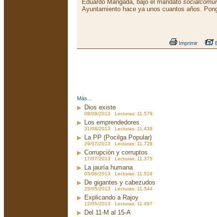
Eduardo Mangada, bajo el mandato
socialcomun
Ayuntamiento hace ya unos cuantos años. Pon
Imprimir
E
Más...
Dios existe
08/09/2013 Lecturas: 11.579
Los emprendedores
31/08/2013 Lecturas: 11.439
La PP (Pocilga Popular)
29/07/2013 Lecturas: 11.728
Corrupción y corruptos
17/07/2013 Lecturas: 11.375
La jauría humana
05/06/2013 Lecturas: 11.516
De gigantes y cabezudos
25/05/2013 Lecturas: 11.544
Explicando a Rajoy
12/05/2013 Lecturas: 11.497
Del 11-M al 15-A