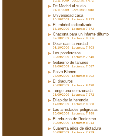
10/11/2009 Lecturas: 7.672
De Madrid al suelo
01/11/2009 Lecturas: 8.000
Universidad caca
25/10/2009 Lecturas: 8.723
El imbécil radicalizado
16/10/2009 Lecturas: 7.872
Chacona para un infante difunto
09/10/2009 Lecturas: 8.386
Decir casi la verdad
03/10/2009 Lecturas: 7.703
Los ponderosos
30/09/2009 Lecturas: 7.540
Gobierno de tahúres
29/09/2009 Lecturas: 7.587
Polvo Blanco
28/09/2009 Lecturas: 8.292
El tiraduros
26/09/2009 Lecturas: 9.498
Tengo una corazonada
23/09/2009 Lecturas: 7.572
Dilapidar la herencia
17/09/2009 Lecturas: 8.888
Las amistades peligrosas
15/09/2009 Lecturas: 7.798
El rebuzno de Rodiezmo
09/09/2009 Lecturas: 8.013
Cuarenta años de dictadura
05/09/2009 Lecturas: 7.929