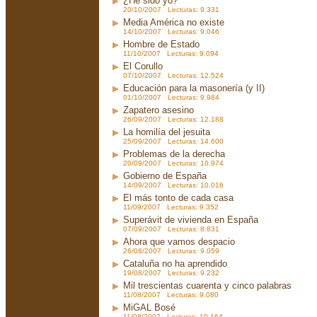
¿He sido yo?
20/10/2007 Lecturas: 9.331
Media América no existe
14/10/2007 Lecturas: 9.046
Hombre de Estado
11/10/2007 Lecturas: 9.094
El Corullo
07/10/2007 Lecturas: 12.524
Educación para la masonería (y II)
01/10/2007 Lecturas: 9.984
Zapatero asesino
26/09/2007 Lecturas: 12.188
La homilía del jesuita
25/09/2007 Lecturas: 14.600
Problemas de la derecha
20/09/2007 Lecturas: 10.974
Gobierno de España
14/09/2007 Lecturas: 10.016
El más tonto de cada casa
11/09/2007 Lecturas: 9.352
Superávit de vivienda en España
07/09/2007 Lecturas: 8.831
Ahora que vamos despacio
26/08/2007 Lecturas: 9.059
Cataluña no ha aprendido
19/08/2007 Lecturas: 9.232
Mil trescientas cuarenta y cinco palabras
11/08/2007 Lecturas: 9.080
MiGAL Bosé
11/08/2007 Lecturas: 10.164