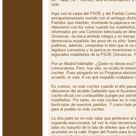
todo.
Aquí veo la zarpa del PSOE y del Partido Comun
extraparlamentario vestido con el ambiguo disf
Partidos que intentan, montando la
pajarraca
en 
obtuvieron con los votos cuando los madrileños
informados por una Comisión televisada en dire
Simancas
–la única emitida íntegra y en tiempo 
democracia española- les puso en su sitio: fuera
pudimos, además, comprobar lo bien que le va e
leguleyo comunista y la pericia en inversiones in
regionales madrileños de la PSOE (Simancas, Po
Por un Madrid habitable
. ¿Quién no desea eso?
convocatoria. Pero, tras ella, se oculta la inten
coches
. Pues pónganlo en su Programa electora
acuerdo, le vote. A ver qué respaldo ciudadano 
Es curioso,
no más coches
cuando el año pasa
obtuvieron del alcalde Gallardón que el Ayuntam
coche oficial con combustible (
sangre por petró
madrileños. Por tanto,
no más coches
es
sí más
burócratas de nuestros partidos
. Y como
todo p
para el pueblo
no más coches
.
La otra parte es
no más talas
que pertenece al 
izquierda reaccionaria, tal vez la más tercermu
talas
es trasunto de la tala de árboles que el A
acometió en la calle
Virgen del Puerto
para la re