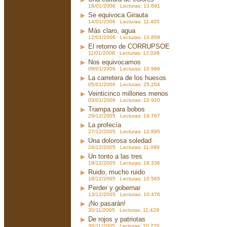
18/01/2006 Lecturas: 13.691
Se equivoca Girauta
14/01/2006 Lecturas: 11.405
Más claro, agua
12/01/2006 Lecturas: 10.859
El retorno de CORRUPSOE
11/01/2006 Lecturas: 12.039
Nos equivocamos
09/01/2006 Lecturas: 10.996
La carretera de los huesos
05/01/2006 Lecturas: 25.204
Veinticinco millones menos
03/01/2006 Lecturas: 10.920
Trampa para bobos
29/12/2005 Lecturas: 19.767
La profecía
27/12/2005 Lecturas: 12.895
Una dolorosa soledad
24/12/2005 Lecturas: 11.099
Un tonto a las tres
19/12/2005 Lecturas: 18.336
Ruido, mucho ruido
18/12/2005 Lecturas: 10.585
Perder y gobernar
13/12/2005 Lecturas: 10.476
¡No pasarán!
30/11/2005 Lecturas: 11.429
De rojos y patriotas
30/11/2005 Lecturas: 10.770