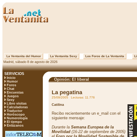
La Ventanita del Humor
La Ventanita Sexy
Los Foros de La Ventanita
Li
Madrid, sábado 8 de agosto de 2026
SERVICIOS
Inicio
Opinión: El liberal
Humor
Foros
Chat
La pegatina
Encuestas
Juegos
25/09/2005 Lecturas: 11.776
Sexy
Libro visitas
Catilina
Calculadoras
Traductor
Recibo recientemente un e_mail con el
Horóscopo
siguiente mensaje:
Numerología
El tiempo
Enlázanos
Durante la
Semana Europea de la
Movilidad
(16-22 de septiembre de 2005)
el
Foro por la Movilidad Sostenible de