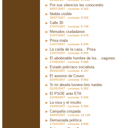
Por sus silencios les conoceréis
30/07/2007 Lecturas: 9.342
Niebla visible
30/07/2007 Lecturas: 9.026
Calle 30
27/07/2007 Lecturas: 8.749
Menudos ciudadanos
21/07/2007 Lecturas: 8.478
Prisa mata
21/07/2007 Lecturas: 9.036
La caída de la casa... Prisa
12/07/2007 Lecturas: 8.955
El
abobinable
hombre de los... vagones
17/06/2007 Lecturas: 8.996
Estado policíaco socialista
06/06/2007 Lecturas: 9.197
El asesino de Couso
02/06/2007 Lecturas: 9.682
Si mi abuela tuviera tres ruedas
31/05/2007 Lecturas: 9.282
El PSOE ante ETA
22/05/2007 Lecturas: 9.326
La rosa y el insulto
22/05/2007 Lecturas: 9.394
Campaña crispada
18/05/2007 Lecturas: 10.128
Demasiada política
17/05/2007 Lecturas: 8.836