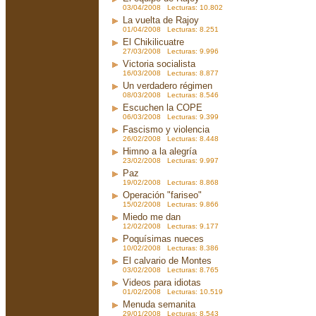
03/04/2008 Lecturas: 10.802
La vuelta de Rajoy
01/04/2008 Lecturas: 8.251
El Chikilicuatre
27/03/2008 Lecturas: 9.996
Victoria socialista
16/03/2008 Lecturas: 8.877
Un verdadero régimen
08/03/2008 Lecturas: 8.546
Escuchen la COPE
06/03/2008 Lecturas: 9.399
Fascismo y violencia
26/02/2008 Lecturas: 8.448
Himno a la alegría
23/02/2008 Lecturas: 9.997
Paz
19/02/2008 Lecturas: 8.868
Operación "fariseo"
15/02/2008 Lecturas: 9.866
Miedo me dan
12/02/2008 Lecturas: 9.177
Poquísimas nueces
10/02/2008 Lecturas: 8.386
El calvario de Montes
03/02/2008 Lecturas: 8.765
Videos para idiotas
01/02/2008 Lecturas: 10.519
Menuda semanita
29/01/2008 Lecturas: 8.543