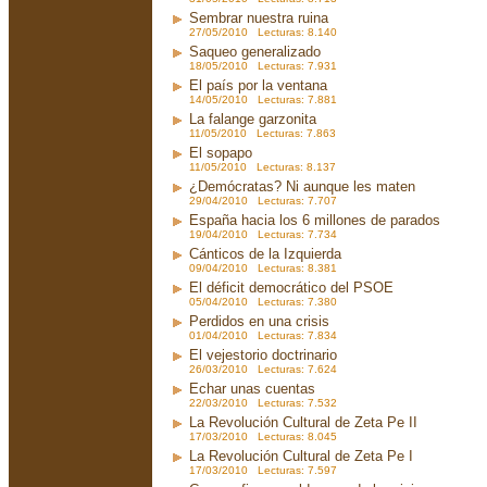
Sembrar nuestra ruina
27/05/2010 Lecturas: 8.140
Saqueo generalizado
18/05/2010 Lecturas: 7.931
El país por la ventana
14/05/2010 Lecturas: 7.881
La falange garzonita
11/05/2010 Lecturas: 7.863
El sopapo
11/05/2010 Lecturas: 8.137
¿Demócratas? Ni aunque les maten
29/04/2010 Lecturas: 7.707
España hacia los 6 millones de parados
19/04/2010 Lecturas: 7.734
Cánticos de la Izquierda
09/04/2010 Lecturas: 8.381
El déficit democrático del PSOE
05/04/2010 Lecturas: 7.380
Perdidos en una crisis
01/04/2010 Lecturas: 7.834
El vejestorio doctrinario
26/03/2010 Lecturas: 7.624
Echar unas cuentas
22/03/2010 Lecturas: 7.532
La Revolución Cultural de Zeta Pe II
17/03/2010 Lecturas: 8.045
La Revolución Cultural de Zeta Pe I
17/03/2010 Lecturas: 7.597