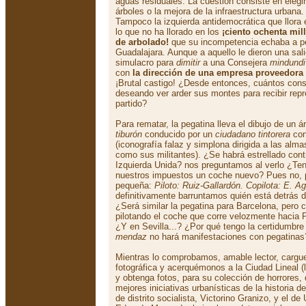
aguas residuales. La cuestión consiste en elegi
árboles o la mejora de la infraestructura urbana.
Tampoco la izquierda antidemocrática que llora
lo que no ha llorado en los
¡ciento ochenta mi
de arbolado!
que su incompetencia echaba a p
Guadalajara. Aunque a aquello le dieron una sal
simulacro para
dimitir
a una Consejera
mindundi
con
la dirección de una empresa proveedora 
¡Brutal castigo! ¿Desde entonces, cuántos cons
deseando ver arder sus montes para recibir rep
partido?
Para rematar, la pegatina lleva el dibujo de un á
tiburón
conducido por un
ciudadano tintorera
con
(iconografía falaz y simplona dirigida a las alm
como sus militantes). ¿Se habrá estrellado contr
Izquierda Unida? nos preguntamos al verlo ¿Te
nuestros impuestos un coche nuevo? Pues no, p
pequeña:
Piloto: Ruiz-Gallardón. Copilota: E. Ag
definitivamente barruntamos quién está detrás
¿Será similar la pegatina para Barcelona, pero 
pilotando el coche que corre velozmente hacia 
¿Y en Sevilla...? ¿Por qué tengo la certidumbre 
mendaz
no hará manifestaciones con pegatinas
Mientras lo comprobamos, amable lector, cargue
fotográfica y acerquémonos a la Ciudad Lineal (
y obtenga fotos, para su colección de horrores,
mejores iniciativas urbanísticas de la historia d
de distrito socialista, Victorino Granizo, y el 