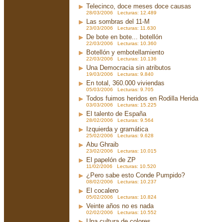
Telecinco, doce meses doce causas
28/03/2006 Lecturas: 12.489
Las sombras del 11-M
23/03/2006 Lecturas: 11.630
De bote en bote... botellón
22/03/2006 Lecturas: 10.360
Botellón y embotellamiento
22/03/2006 Lecturas: 10.136
Una Democracia sin atributos
19/03/2006 Lecturas: 9.840
En total, 360.000 viviendas
05/03/2006 Lecturas: 9.705
Todos fuimos heridos en Rodilla Herida
03/03/2006 Lecturas: 15.225
El talento de España
28/02/2006 Lecturas: 9.564
Izquierda y gramática
25/02/2006 Lecturas: 9.628
Abu Ghraib
23/02/2006 Lecturas: 10.015
El papelón de ZP
11/02/2006 Lecturas: 10.520
¿Pero sabe esto Conde Pumpido?
08/02/2006 Lecturas: 10.237
El cocalero
05/02/2006 Lecturas: 10.824
Veinte años no es nada
02/02/2006 Lecturas: 10.552
Una cultura de colores