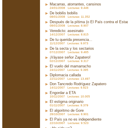
Macarras, atorrantes, cansinos
24/01/2008 Lecturas: 9.446
De bobilis bobilis
08/01/2008 Lecturas: 11.352
Después de la pítima (o El País contra el Est
08/01/2008 Lecturas: 8.907
Veredicto: asesinato
14/12/2007 Lecturas: 8.815
De tu querida presencia...
11/12/2007 Lecturas: 9.973
De la secta y los sectarios
07/12/2007 Lecturas: 9.465
¡Váyase señor Zapatero!
02/12/2007 Lecturas: 9.317
El vuelo del mamarracho
24/11/2007 Lecturas: 9.395
Diplomacia callada
22/11/2007 Lecturas: 13.497
Don Tancredo Rodríguez Zapatero
14/11/2007 Lecturas: 9.823
Engordar a ETA
10/11/2007 Lecturas: 10.005
El estigma originario
01/11/2007 Lecturas: 9.379
El algoritmo de Gore
28/10/2007 Lecturas: 8.901
El País ya no es independiente
22/10/2007 Lecturas: 9.523