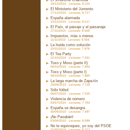
19/12/2010 Lecturas: 8.210
El Ministerio del Jumento
17/12/2010 Lecturas: 8.717
España alarmada
10/12/2010 Lecturas: 8.217
El País, el paisaje y el paisanaje
17/11/2010 Lecturas: 9.648
Impuestos, más o menos
11/11/2010 Lecturas: 8.504
La huida como solución
10/11/2010 Lecturas: 7.978
El Tea Party
22/10/2010 Lecturas: 7.431
Toxo y Moxo (parte II)
09/10/2010 Lecturas: 7.954
Toxo y Moxo (parte I)
09/10/2010 Lecturas: 7.895
La larga marcha de Zapa-tín
25/09/2010 Lecturas: 7.718
Sólo fútbol
06/07/2010 Lecturas: 7.525
Violencia de número
03/07/2010 Lecturas: 7.764
España se desangra
30/06/2010 Lecturas: 7.497
¡No Pasabán!
03/06/2010 Lecturas: 8.098
No te equivoques, yo soy del PSOE
31/05/2010 Lecturas: 8.713