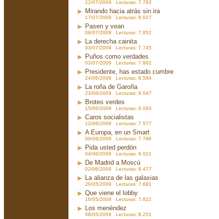
22/07/2009 Lecturas: 7.793
Mirando hacia atrás sin ira
17/07/2009 Lecturas: 8.027
Pasen y vean
08/07/2009 Lecturas: 7.852
La derecha cainita
03/07/2009 Lecturas: 7.745
Puños como verdades
03/07/2009 Lecturas: 7.802
Presidente, has estado cumbre
24/06/2009 Lecturas: 8.584
La roña de Garoña
23/06/2009 Lecturas: 8.047
Brotes verdes
15/06/2009 Lecturas: 8.093
Caros socialistas
12/06/2009 Lecturas: 7.577
A Europa, en un Smart
09/06/2009 Lecturas: 7.796
Pida usted perdón
04/06/2009 Lecturas: 8.021
De Madrid a Moscú
02/06/2009 Lecturas: 8.477
La alianza de las galaxias
20/05/2009 Lecturas: 7.681
Que viene el lobby
16/05/2009 Lecturas: 7.822
Los menéndez
08/05/2009 Lecturas: 8.251