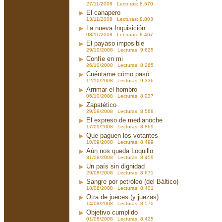
27/11/2008 Lecturas: 8.570
El canapero
13/11/2008 Lecturas: 8.803
La nueva Inquisición
03/11/2008 Lecturas: 8.467
El payaso imposible
29/10/2008 Lecturas: 9.625
Confíe en mi
26/10/2008 Lecturas: 8.265
Cuéntame cómo pasó
12/10/2008 Lecturas: 9.336
Arrimar el hombro
06/10/2008 Lecturas: 8.037
Zapatético
29/09/2008 Lecturas: 8.568
El expreso de medianoche
17/09/2008 Lecturas: 8.869
Que paguen los votantes
10/09/2008 Lecturas: 8.499
Aún nos queda Loquillo
31/08/2008 Lecturas: 8.459
Un país sin dignidad
29/08/2008 Lecturas: 8.671
Sangre por petróleo (del Báltico)
18/08/2008 Lecturas: 8.401
Otra de jueces (y juezas)
14/08/2008 Lecturas: 8.570
Objetivo cumplido
01/08/2008 Lecturas: 8.425