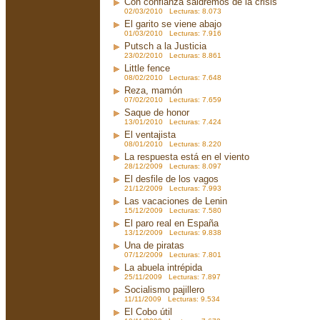
Con confianza saldremos de la crisis
02/03/2010 Lecturas: 8.073
El garito se viene abajo
01/03/2010 Lecturas: 7.916
Putsch a la Justicia
23/02/2010 Lecturas: 8.861
Little fence
08/02/2010 Lecturas: 7.648
Reza, mamón
07/02/2010 Lecturas: 7.659
Saque de honor
13/01/2010 Lecturas: 7.424
El ventajista
08/01/2010 Lecturas: 8.220
La respuesta está en el viento
28/12/2009 Lecturas: 8.097
El desfile de los vagos
21/12/2009 Lecturas: 7.993
Las vacaciones de Lenin
15/12/2009 Lecturas: 7.580
El paro real en España
13/12/2009 Lecturas: 9.838
Una de piratas
07/12/2009 Lecturas: 7.801
La abuela intrépida
25/11/2009 Lecturas: 7.897
Socialismo pajillero
11/11/2009 Lecturas: 9.534
El Cobo útil