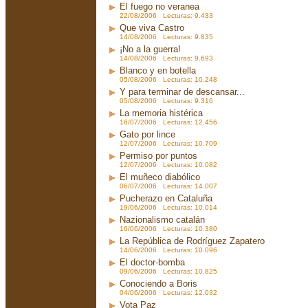
El fuego no veranea
22/08/2006 Lecturas: 9.433
Que viva Castro
14/08/2006 Lecturas: 9.835
¡No a la guerra!
14/08/2006 Lecturas: 9.693
Blanco y en botella
05/08/2006 Lecturas: 10.248
Y para terminar de descansar...
05/08/2006 Lecturas: 9.316
La memoria histérica
16/07/2006 Lecturas: 12.456
Gato por lince
12/07/2006 Lecturas: 10.709
Permiso por puntos
12/07/2006 Lecturas: 10.082
El muñeco diabólico
06/07/2006 Lecturas: 14.007
Pucherazo en Cataluña
19/06/2006 Lecturas: 10.014
Nazionalismo catalán
16/06/2006 Lecturas: 10.380
La República de Rodríguez Zapatero
14/06/2006 Lecturas: 10.096
El doctor-bomba
09/06/2006 Lecturas: 10.825
Conociendo a Boris
04/06/2006 Lecturas: 12.032
Vota Paz