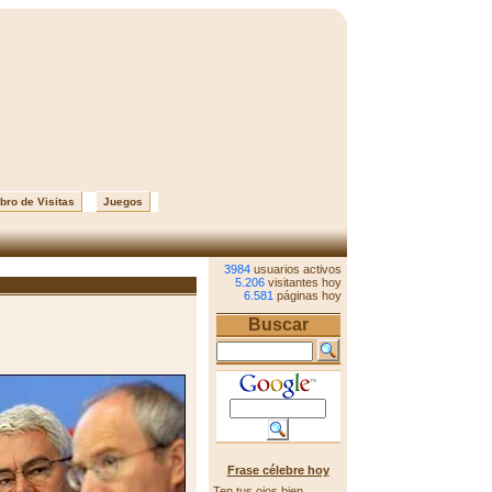
bro de Visitas
Juegos
3984
usuarios activos
5.206
visitantes hoy
6.581
páginas hoy
Buscar
Frase célebre hoy
Ten tus ojos bien