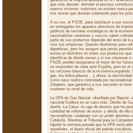
que más desean: demoler el proceso constituci
nuevos mínimos -máximos no existen nunca para
nos avisan que durarán solamente para los próx
A su vez, el PSOE, para satisfacer a sus socio
en entregarles los aparatos directivos de impo
públicos de sectores estratégicos de la economí
nacionalistas catalanes y vascos saben sobrad
parte de sus productos depende del resto de la
vivir sus empresas. Quieren distintivos para ve
deportivas, pero les aseguro que jamás permitir
exista un distintivo en todos sus productos que
identificar de dónde vienen y si nos interesan o
PSOE pueden asegurarse el mejor de los futuros
no responden de nada ante España, pero en el
los sectores básicos de la economía española: 
gas, los hidrocarburos... y ahora, la electricida
como nave nodriza
controlada por nacionalistas
Zetapero, que garantice a sus
naciones
el nivel
sostener su nivel de vida.
La OPA de Gas Natural –diseñada por Repsol- so
nacional Endesa es un caso más. Detrás de Gas
dueña: La Caixa –la caja de ahorros que ha p
cantidad de millones de euros- y detrás de ella l
nacionalistas catalanes con un poder absoluto s
Cataluña. Mientras el Tribunal para la Compete
tajante la semana pasada que la OPA sería adve
españoles, el diario oficial del partido socialista