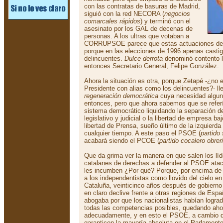
con las contratas de basuras de Madrid,
siguió con la red NECORA (
negocios
comarcales rápidos
) y terminó con el
asesinato por los GAL de decenas de
personas. A los ultras que votaban a
CORRUPSOE parece que estas actuaciones deli
porque en las elecciones de 1996 apenas casti
delincuentes.
Dulce derrota
denominó contento la
entonces Secretario General, Felipe González.
Ahora la situación es otra, porque Zetapé -¿no
Presidente con alias como los delincuentes?- ll
regeneración democrática
cuya necesidad algu
entonces, pero que ahora sabemos que se referí
sistema democrático liquidando la separación d
legislativo y judicial o la libertad de empresa baj
libertad de Prensa, sueño último de la izquierda
cualquier tiempo. A este paso el PSOE (
partido
acabará siendo el PCOE (
partido cocalero obrer
Que da grima ver la manera en que salen los lí
catalanes de derechas a defender al PSOE atac
les incumben ¿Por qué? Porque, por encima de 
a los independentistas como llovido del cielo 
Cataluña, veinticinco años después de gobierno 
en claro declive frente a otras regiones de Esp
abogaba por que los nacionalistas habían lograd
todas las competencias posibles, quedando ahor
adecuadamente, y en esto el PSOE, a cambio de
garanticen la mayoría absoluta en el Parlamento 