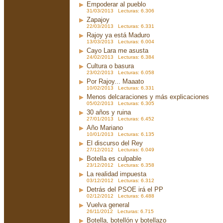
Empoderar al pueblo
31/03/2013 Lecturas: 6.306
Zapajoy
22/03/2013 Lecturas: 6.331
Rajoy ya está Maduro
13/03/2013 Lecturas: 6.004
Cayo Lara me asusta
24/02/2013 Lecturas: 6.384
Cultura o basura
23/02/2013 Lecturas: 6.058
Por Rajoy... Maaato
10/02/2013 Lecturas: 6.331
Menos delcaraciones y más explicaciones
05/02/2013 Lecturas: 6.305
30 años y ruina
27/01/2013 Lecturas: 6.452
Año Mariano
10/01/2013 Lecturas: 6.135
El discurso del Rey
27/12/2012 Lecturas: 6.049
Botella es culpable
23/12/2012 Lecturas: 6.358
La realidad impuesta
03/12/2012 Lecturas: 6.312
Detrás del PSOE irá el PP
02/12/2012 Lecturas: 6.488
Vuelva general
26/11/2012 Lecturas: 6.715
Botella, botellón y botellazo