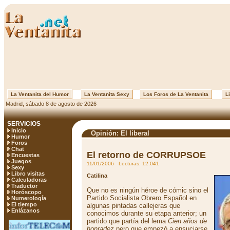
La Ventanita del Humor
La Ventanita Sexy
Los Foros de La Ventanita
Li
Madrid, sábado 8 de agosto de 2026
SERVICIOS
Inicio
Opinión: El liberal
Humor
Foros
Chat
El retorno de CORRUPSOE
Encuestas
Juegos
11/01/2006 Lecturas: 12.041
Sexy
Libro visitas
Catilina
Calculadoras
Traductor
Que no es ningún héroe de cómic sino el
Horóscopo
Partido Socialista Obrero Español en
Numerología
El tiempo
algunas pintadas callejeras que
Enlázanos
conocimos durante su etapa anterior; un
partido que partía del lema
Cien años de
honradez
pero que empezó a ensuciarse