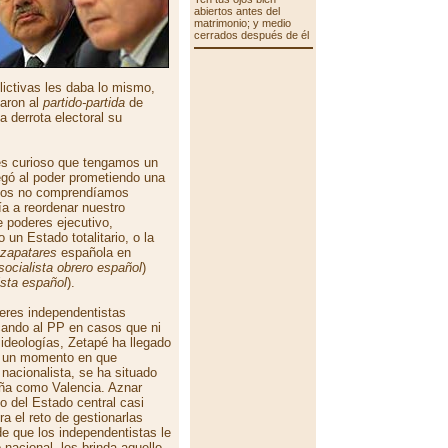
abiertos antes del
matrimonio; y medio
cerrados después de él
ctivas les daba lo mismo,
garon al
partido-partida
de
 derrota electoral su
 es curioso que tengamos un
egó al poder prometiendo una
nos no comprendíamos
a a reordenar nuestro
e poderes ejecutivo,
o un Estado totalitario, o la
zapatares
española en
 socialista obrero español
)
ista español
).
deres independentistas
ando al PP en casos que ni
ideologías, Zetapé ha llegado
en un momento en que
nacionalista, se ha situado
aña como Valencia. Aznar
o del Estado central casi
a el reto de gestionarlas
 que los independentistas le
nacional, les brinda aquello