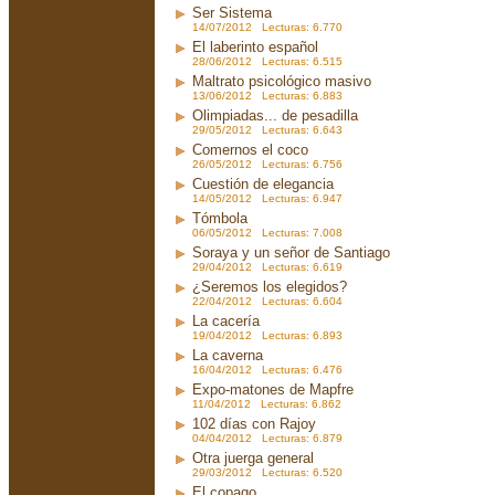
Ser Sistema
14/07/2012 Lecturas: 6.770
El laberinto español
28/06/2012 Lecturas: 6.515
Maltrato psicológico masivo
13/06/2012 Lecturas: 6.883
Olimpiadas... de pesadilla
29/05/2012 Lecturas: 6.643
Comernos el coco
26/05/2012 Lecturas: 6.756
Cuestión de elegancia
14/05/2012 Lecturas: 6.947
Tómbola
06/05/2012 Lecturas: 7.008
Soraya y un señor de Santiago
29/04/2012 Lecturas: 6.619
¿Seremos los elegidos?
22/04/2012 Lecturas: 6.604
La cacería
19/04/2012 Lecturas: 6.893
La caverna
16/04/2012 Lecturas: 6.476
Expo-matones de Mapfre
11/04/2012 Lecturas: 6.862
102 días con Rajoy
04/04/2012 Lecturas: 6.879
Otra juerga general
29/03/2012 Lecturas: 6.520
El copago