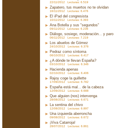
22/11/2012 Lecturas: 6.519
Zapatero, tus muertos no te olvidan
16/11/2012 Lecturas: 6.476
El iPad del congresista
10/11/2012 Lecturas: 6.393
Ana Botella y sus "segundos"
09/11/2012 Lecturas: 6.236
Diálogo, sosiego, moderación... y paro
06/11/2012 Lecturas: 7.219
Los abuelos de Gómez
24/10/2012 Lecturas: 6.376
Pedraz como síntoma
06/10/2012 Lecturas: 6.417
¿A dónde te llevan España?
03/10/2012 Lecturas: 6.346
Hacienda apenas
02/10/2012 Lecturas: 6.406
Rajoy coge la guillette
17/09/2012 Lecturas: 6.782
España está mal... de la cabeza
12/09/2012 Lecturas: 6.688
Que alguien (nos) intervenga
28/08/2012 Lecturas: 6.671
La sentina del chivo
12/08/2012 Lecturas: 6.897
Una izquierda aberroncha
09/08/2012 Lecturas: 6.672
¡Viva Catarroja!
28/07/2012 Lecturas: 6.861