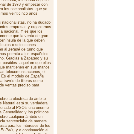
onal de 1978 y empezar con
 los nacionalistas- que ya
imos veinticinco años.
s nacionalistas, no ha dudado
rtantes empresas y organismos
a nacional. Y es que los
amente que la venta de gran
 península de la que deben
hículos o selecciones
án al
zetapé
de turno que
 nos permita a los españoles
 no. Gracias a Zapatero y su
 posibles: aquel en que ellos
 que mantienen en sus manos
las telecomunicaciones, el
d. Es el modelo de
España
 a través de títeres como
 de ventas preciso para
bre la eléctrica de ámbito
 Natural está su verdadera
erdonado al PSOE una enorme
a Generalidad y los políticos
obre cualquier ámbito en
ncia sentenciaba de manera
rsa para los intereses de los
,
El País,
y a continuación el