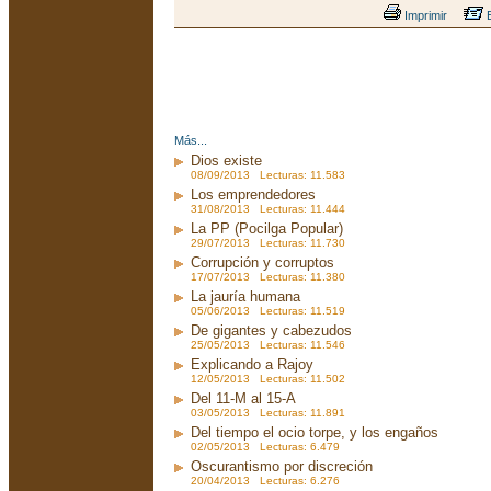
Imprimir
E
Más...
Dios existe
08/09/2013 Lecturas: 11.583
Los emprendedores
31/08/2013 Lecturas: 11.444
La PP (Pocilga Popular)
29/07/2013 Lecturas: 11.730
Corrupción y corruptos
17/07/2013 Lecturas: 11.380
La jauría humana
05/06/2013 Lecturas: 11.519
De gigantes y cabezudos
25/05/2013 Lecturas: 11.546
Explicando a Rajoy
12/05/2013 Lecturas: 11.502
Del 11-M al 15-A
03/05/2013 Lecturas: 11.891
Del tiempo el ocio torpe, y los engaños
02/05/2013 Lecturas: 6.479
Oscurantismo por discreción
20/04/2013 Lecturas: 6.276