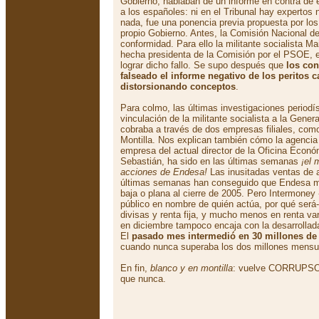
Gobierno, hablaban de un informe en contra de e
a los españoles: ni en el Tribunal hay expertos 
nada, fue una ponencia previa propuesta por los
propio Gobierno. Antes, la Comisión Nacional d
conformidad. Para ello la militante socialista M
hecha presidenta de la Comisión por el PSOE, e
lograr dicho fallo. Se supo después que
los con
falseado el informe negativo de los peritos
distorsionando conceptos
.
Para colmo, las últimas investigaciones periodí
vinculación de la militante socialista a la Gener
cobraba a través de dos empresas filiales, como
Montilla. Nos explican también cómo la agencia
empresa del actual director de la Oficina Econó
Sebastián, ha sido en las últimas semanas
¡el 
acciones de Endesa!
Las inusitadas ventas de 
últimas semanas han conseguido que Endesa ma
baja o plana al cierre de 2005. Pero Intermoney
público en nombre de quién actúa, por qué será-
divisas y renta fija, y mucho menos en renta va
en diciembre tampoco encaja con la desarrollad
El
pasado mes intermedió en 30 millones de tí
cuando nunca superaba los dos millones mens
En fin,
blanco y en montilla
: vuelve CORRUPSOE
que nunca.