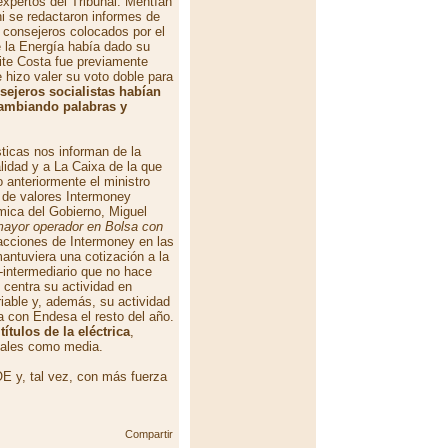
xpertos del Tribunal. Mentían
ni se redactaron informes de
 consejeros colocados por el
e la Energía había dado su
aite Costa fue previamente
 hizo valer su voto doble para
sejeros socialistas habían
 cambiando palabras y
sticas nos informan de la
alidad y a La Caixa de la que
 anteriormente el ministro
 de valores Intermoney
mica del Gobierno, Miguel
mayor operador en Bolsa con
acciones de Intermoney en las
ntuviera una cotización a la
 -intermediario que no hace
 centra su actividad en
riable y, además, su actividad
a con Endesa el resto del año.
tulos de la eléctrica
,
uales como media.
 y, tal vez, con más fuerza
Compartir