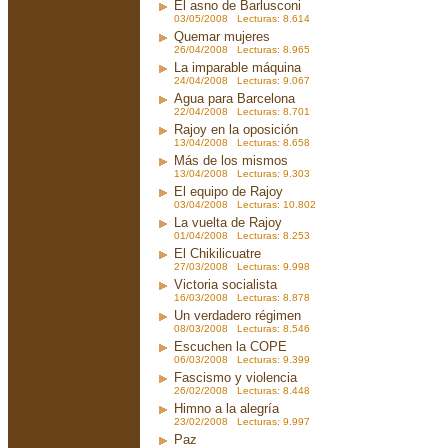
El asno de Barlusconi
03/05/2008 Lecturas: 8.614
Quemar mujeres
26/04/2008 Lecturas: 8.965
La imparable máquina
24/04/2008 Lecturas: 9.067
Agua para Barcelona
22/04/2008 Lecturas: 8.701
Rajoy en la oposición
13/04/2008 Lecturas: 8.658
Más de los mismos
13/04/2008 Lecturas: 9.303
El equipo de Rajoy
03/04/2008 Lecturas: 10.802
La vuelta de Rajoy
01/04/2008 Lecturas: 8.253
El Chikilicuatre
27/03/2008 Lecturas: 9.998
Victoria socialista
16/03/2008 Lecturas: 8.878
Un verdadero régimen
08/03/2008 Lecturas: 8.546
Escuchen la COPE
06/03/2008 Lecturas: 9.399
Fascismo y violencia
26/02/2008 Lecturas: 8.448
Himno a la alegría
23/02/2008 Lecturas: 9.997
Paz