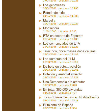
27/04/2006 Lecturas: 10.023
Los genoveses
25/04/2006 Lecturas: 16.796
Estado de sitio
24/04/2006 Lecturas: 14.283
Marbella
19/04/2006 Lecturas: 10.027
Monseñora
11/04/2006 Lecturas: 9.715
ETA en socorro de Zapatero
03/04/2006 Lecturas: 10.185
Los comunicados de ETA
28/03/2006 Lecturas: 12.228
Telecinco, doce meses doce causas
28/03/2006 Lecturas: 12.489
Las sombras del 11-M
23/03/2006 Lecturas: 11.630
De bote en bote... botellón
22/03/2006 Lecturas: 10.361
Botellón y embotellamiento
22/03/2006 Lecturas: 10.138
Una Democracia sin atributos
19/03/2006 Lecturas: 9.840
En total, 360.000 viviendas
05/03/2006 Lecturas: 9.707
Todos fuimos heridos en Rodilla Herida
03/03/2006 Lecturas: 15.228
El talento de España
28/02/2006 Lecturas: 9.564