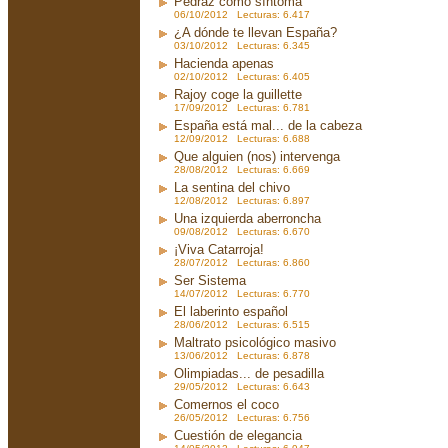
Pedraz como síntoma
06/10/2012 Lecturas: 6.417
¿A dónde te llevan España?
03/10/2012 Lecturas: 6.345
Hacienda apenas
02/10/2012 Lecturas: 6.405
Rajoy coge la guillette
17/09/2012 Lecturas: 6.781
España está mal... de la cabeza
12/09/2012 Lecturas: 6.688
Que alguien (nos) intervenga
28/08/2012 Lecturas: 6.669
La sentina del chivo
12/08/2012 Lecturas: 6.897
Una izquierda aberroncha
09/08/2012 Lecturas: 6.670
¡Viva Catarroja!
28/07/2012 Lecturas: 6.860
Ser Sistema
14/07/2012 Lecturas: 6.770
El laberinto español
28/06/2012 Lecturas: 6.515
Maltrato psicológico masivo
13/06/2012 Lecturas: 6.878
Olimpiadas... de pesadilla
29/05/2012 Lecturas: 6.643
Comernos el coco
26/05/2012 Lecturas: 6.756
Cuestión de elegancia