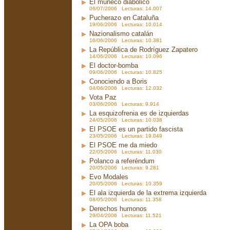
El muñeco diabólico
06/07/2006 Lecturas: 14.007
Pucherazo en Cataluña
19/06/2006 Lecturas: 10.014
Nazionalismo catalán
16/06/2006 Lecturas: 10.381
La República de Rodríguez Zapatero
14/06/2006 Lecturas: 10.096
El doctor-bomba
09/06/2006 Lecturas: 10.825
Conociendo a Boris
04/06/2006 Lecturas: 12.032
Vota Paz
03/06/2006 Lecturas: 9.914
La esquizofrenia es de izquierdas
24/05/2006 Lecturas: 10.038
El PSOE es un partido fascista
23/05/2006 Lecturas: 19.049
El PSOE me da miedo
22/05/2006 Lecturas: 11.030
Polanco a referéndum
20/05/2006 Lecturas: 9.281
Evo Modales
20/05/2006 Lecturas: 10.359
El ala izquierda de la extrema izquierda
08/05/2006 Lecturas: 11.358
Derechos humonos
29/04/2006 Lecturas: 11.521
La OPA boba