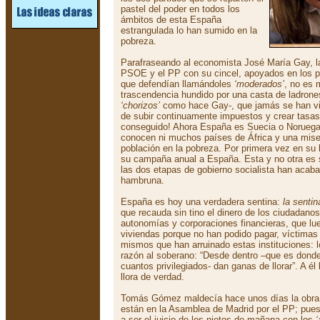
pastel del poder en todos los
ámbitos de esta España
estrangulada lo han sumido en la
pobreza.
Parafraseando al economista José María Gay, la
PSOE y el PP con su cincel, apoyados en los pa
que defendían llamándoles
‘moderados’
, no es 
trascendencia hundido por una casta de ladrone
‘chorizos’
como hace Gay-, que jamás se han vi
de subir continuamente impuestos y crear tasas 
conseguido! Ahora España es Suecia o Noruega
conocen ni muchos países de África y una miser
población en la pobreza. Por primera vez en su 
su campaña anual a España. Esta y no otra es s
las dos etapas de gobierno socialista han acaba
hambruna.
España es hoy una verdadera sentina:
la senti
que recauda sin tino el dinero de los ciudadanos
autonomías y corporaciones financieras, que l
viviendas porque no han podido pagar, víctimas
mismos que han arruinado estas instituciones: l
razón al soberano: “Desde dentro –que es don
cuantos privilegiados- dan ganas de llorar”. A él
llora de verdad.
Tomás Gómez maldecía hace unos días la obra 
están en la Asamblea de Madrid por el PP; pue
a ser el juicio de los nietos de mañana con los
‘