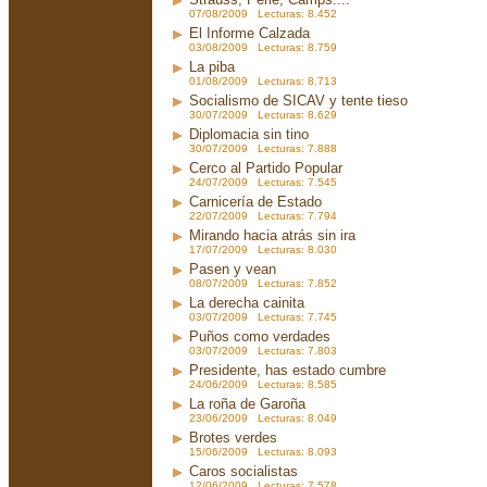
07/08/2009 Lecturas: 8.452
El Informe Calzada
03/08/2009 Lecturas: 8.759
La piba
01/08/2009 Lecturas: 8.713
Socialismo de SICAV y tente tieso
30/07/2009 Lecturas: 8.629
Diplomacia sin tino
30/07/2009 Lecturas: 7.888
Cerco al Partido Popular
24/07/2009 Lecturas: 7.545
Carnicería de Estado
22/07/2009 Lecturas: 7.794
Mirando hacia atrás sin ira
17/07/2009 Lecturas: 8.030
Pasen y vean
08/07/2009 Lecturas: 7.852
La derecha cainita
03/07/2009 Lecturas: 7.745
Puños como verdades
03/07/2009 Lecturas: 7.803
Presidente, has estado cumbre
24/06/2009 Lecturas: 8.585
La roña de Garoña
23/06/2009 Lecturas: 8.049
Brotes verdes
15/06/2009 Lecturas: 8.093
Caros socialistas
12/06/2009 Lecturas: 7.578