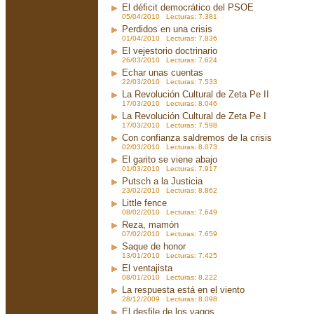
El déficit democrático del PSOE
05/04/2010 Lecturas: 7.381
Perdidos en una crisis
01/04/2010 Lecturas: 7.836
El vejestorio doctrinario
26/03/2010 Lecturas: 7.624
Echar unas cuentas
22/03/2010 Lecturas: 7.533
La Revolución Cultural de Zeta Pe II
17/03/2010 Lecturas: 8.046
La Revolución Cultural de Zeta Pe I
17/03/2010 Lecturas: 7.598
Con confianza saldremos de la crisis
02/03/2010 Lecturas: 8.073
El garito se viene abajo
01/03/2010 Lecturas: 7.917
Putsch a la Justicia
23/02/2010 Lecturas: 8.862
Little fence
08/02/2010 Lecturas: 7.649
Reza, mamón
07/02/2010 Lecturas: 7.659
Saque de honor
13/01/2010 Lecturas: 7.425
El ventajista
08/01/2010 Lecturas: 8.222
La respuesta está en el viento
28/12/2009 Lecturas: 8.098
El desfile de los vagos