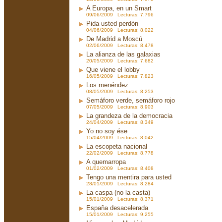
A Europa, en un Smart
09/06/2009 Lecturas: 7.796
Pida usted perdón
04/06/2009 Lecturas: 8.022
De Madrid a Moscú
02/06/2009 Lecturas: 8.478
La alianza de las galaxias
20/05/2009 Lecturas: 7.682
Que viene el lobby
16/05/2009 Lecturas: 7.823
Los menéndez
08/05/2009 Lecturas: 8.253
Semáforo verde, semáforo rojo
07/05/2009 Lecturas: 8.903
La grandeza de la democracia
24/04/2009 Lecturas: 8.349
Yo no soy ése
15/04/2009 Lecturas: 8.042
La escopeta nacional
22/02/2009 Lecturas: 8.778
A quemarropa
01/02/2009 Lecturas: 8.408
Tengo una mentira para usted
28/01/2009 Lecturas: 8.284
La caspa (no la casta)
15/01/2009 Lecturas: 8.371
España desacelerada
15/01/2009 Lecturas: 9.255