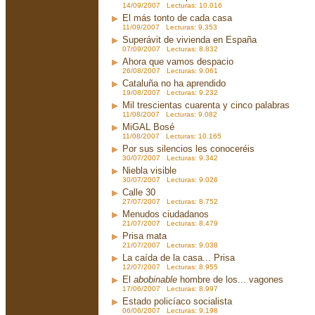
14/09/2007 Lecturas: 10.016
El más tonto de cada casa
11/09/2007 Lecturas: 9.353
Superávit de vivienda en España
07/09/2007 Lecturas: 8.832
Ahora que vamos despacio
26/08/2007 Lecturas: 9.061
Cataluña no ha aprendido
19/08/2007 Lecturas: 9.232
Mil trescientas cuarenta y cinco palabras
11/08/2007 Lecturas: 9.082
MiGAL Bosé
11/08/2007 Lecturas: 10.165
Por sus silencios les conoceréis
30/07/2007 Lecturas: 9.342
Niebla visible
30/07/2007 Lecturas: 9.026
Calle 30
27/07/2007 Lecturas: 8.752
Menudos ciudadanos
21/07/2007 Lecturas: 8.479
Prisa mata
21/07/2007 Lecturas: 9.038
La caída de la casa... Prisa
12/07/2007 Lecturas: 8.955
El
abobinable
hombre de los... vagones
17/06/2007 Lecturas: 8.997
Estado policíaco socialista
06/06/2007 Lecturas: 9.198