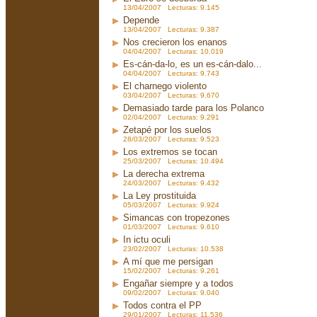
13/04/2007 Lecturas: 9.145
Depende
13/04/2007 Lecturas: 9.387
Nos crecieron los enanos
04/04/2007 Lecturas: 10.019
Es-cán-da-lo, es un es-cán-dalo...
04/04/2007 Lecturas: 9.743
El charnego violento
03/04/2007 Lecturas: 9.670
Demasiado tarde para los Polanco
02/04/2007 Lecturas: 9.291
Zetapé por los suelos
28/03/2007 Lecturas: 9.523
Los extremos se tocan
25/03/2007 Lecturas: 10.494
La derecha extrema
24/03/2007 Lecturas: 9.432
La Ley prostituida
05/03/2007 Lecturas: 9.924
Simancas con tropezones
01/03/2007 Lecturas: 9.610
In ictu oculi
23/02/2007 Lecturas: 10.538
A mí que me persigan
15/02/2007 Lecturas: 9.261
Engañar siempre y a todos
09/02/2007 Lecturas: 9.040
Todos contra el PP
29/01/2007 Lecturas: 11.536