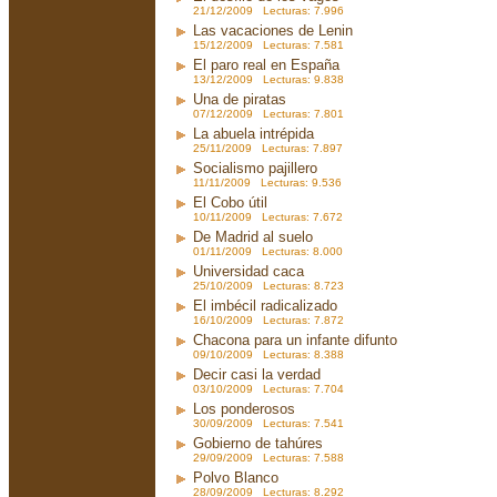
21/12/2009 Lecturas: 7.996
Las vacaciones de Lenin
15/12/2009 Lecturas: 7.581
El paro real en España
13/12/2009 Lecturas: 9.838
Una de piratas
07/12/2009 Lecturas: 7.801
La abuela intrépida
25/11/2009 Lecturas: 7.897
Socialismo pajillero
11/11/2009 Lecturas: 9.536
El Cobo útil
10/11/2009 Lecturas: 7.672
De Madrid al suelo
01/11/2009 Lecturas: 8.000
Universidad caca
25/10/2009 Lecturas: 8.723
El imbécil radicalizado
16/10/2009 Lecturas: 7.872
Chacona para un infante difunto
09/10/2009 Lecturas: 8.388
Decir casi la verdad
03/10/2009 Lecturas: 7.704
Los ponderosos
30/09/2009 Lecturas: 7.541
Gobierno de tahúres
29/09/2009 Lecturas: 7.588
Polvo Blanco
28/09/2009 Lecturas: 8.292