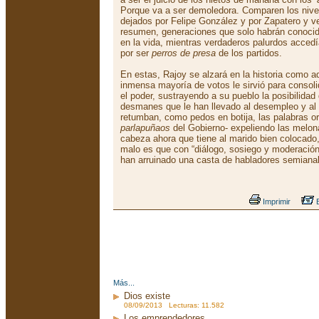
Porque va a ser demoledora. Comparen los nivel
dejados por Felipe González y por Zapatero y 
resumen, generaciones que solo habrán conocido
en la vida, mientras verdaderos palurdos accedí
por ser
perros de presa
de los partidos.
En estas, Rajoy se alzará en la historia como aq
inmensa mayoría de votos le sirvió para consoli
el poder, sustrayendo a su pueblo la posibilidad 
desmanes que le han llevado al desempleo y al
retumban, como pedos en botija, las palabras 
parlapuñaos
del Gobierno- expeliendo las melon
cabeza ahora que tiene al marido bien colocado
malo es que con “diálogo, sosiego y moderació
han arruinado una casta de habladores semianal
Imprimir
E
Más...
Dios existe
08/09/2013 Lecturas: 11.582
Los emprendedores