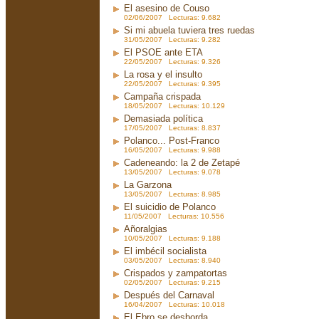
El asesino de Couso
02/06/2007 Lecturas: 9.682
Si mi abuela tuviera tres ruedas
31/05/2007 Lecturas: 9.282
El PSOE ante ETA
22/05/2007 Lecturas: 9.326
La rosa y el insulto
22/05/2007 Lecturas: 9.395
Campaña crispada
18/05/2007 Lecturas: 10.129
Demasiada política
17/05/2007 Lecturas: 8.837
Polanco... Post-Franco
16/05/2007 Lecturas: 9.988
Cadeneando: la 2 de Zetapé
13/05/2007 Lecturas: 9.078
La Garzona
13/05/2007 Lecturas: 8.985
El suicidio de Polanco
11/05/2007 Lecturas: 10.556
Añoralgias
10/05/2007 Lecturas: 9.188
El imbécil socialista
03/05/2007 Lecturas: 8.940
Crispados y zampatortas
02/05/2007 Lecturas: 9.215
Después del Carnaval
16/04/2007 Lecturas: 10.018
El Ebro se desborda