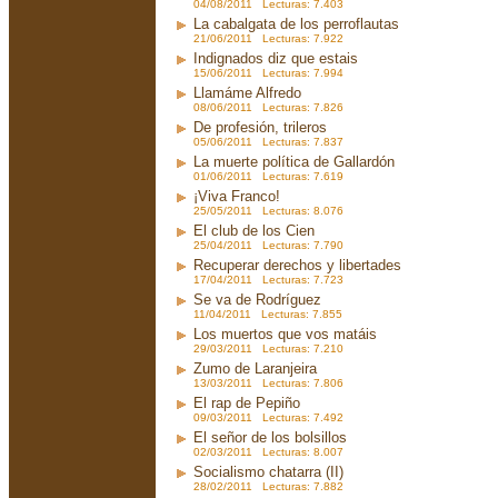
04/08/2011 Lecturas: 7.403
La cabalgata de los perroflautas
21/06/2011 Lecturas: 7.922
Indignados diz que estais
15/06/2011 Lecturas: 7.994
Llamáme Alfredo
08/06/2011 Lecturas: 7.826
De profesión, trileros
05/06/2011 Lecturas: 7.837
La muerte política de Gallardón
01/06/2011 Lecturas: 7.619
¡Viva Franco!
25/05/2011 Lecturas: 8.076
El club de los Cien
25/04/2011 Lecturas: 7.790
Recuperar derechos y libertades
17/04/2011 Lecturas: 7.723
Se va de Rodríguez
11/04/2011 Lecturas: 7.855
Los muertos que vos matáis
29/03/2011 Lecturas: 7.210
Zumo de Laranjeira
13/03/2011 Lecturas: 7.806
El rap de Pepiño
09/03/2011 Lecturas: 7.492
El señor de los bolsillos
02/03/2011 Lecturas: 8.007
Socialismo chatarra (II)
28/02/2011 Lecturas: 7.882