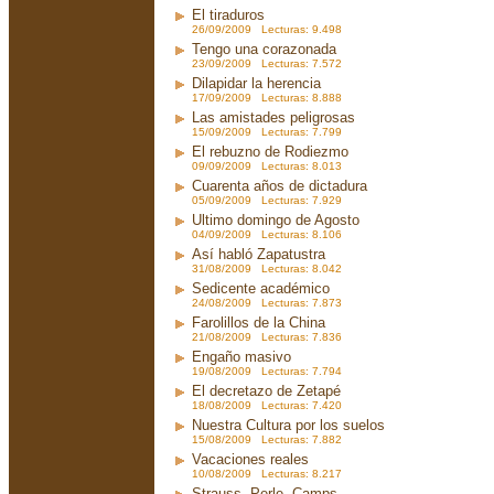
El tiraduros
26/09/2009 Lecturas: 9.498
Tengo una corazonada
23/09/2009 Lecturas: 7.572
Dilapidar la herencia
17/09/2009 Lecturas: 8.888
Las amistades peligrosas
15/09/2009 Lecturas: 7.799
El rebuzno de Rodiezmo
09/09/2009 Lecturas: 8.013
Cuarenta años de dictadura
05/09/2009 Lecturas: 7.929
Ultimo domingo de Agosto
04/09/2009 Lecturas: 8.106
Así habló Zapatustra
31/08/2009 Lecturas: 8.042
Sedicente académico
24/08/2009 Lecturas: 7.873
Farolillos de la China
21/08/2009 Lecturas: 7.836
Engaño masivo
19/08/2009 Lecturas: 7.794
El decretazo de Zetapé
18/08/2009 Lecturas: 7.420
Nuestra Cultura por los suelos
15/08/2009 Lecturas: 7.882
Vacaciones reales
10/08/2009 Lecturas: 8.217
Strauss, Perle, Camps....