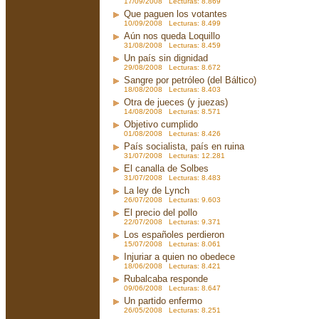
17/09/2008 Lecturas: 8.869
Que paguen los votantes
10/09/2008 Lecturas: 8.499
Aún nos queda Loquillo
31/08/2008 Lecturas: 8.459
Un país sin dignidad
29/08/2008 Lecturas: 8.672
Sangre por petróleo (del Báltico)
18/08/2008 Lecturas: 8.403
Otra de jueces (y juezas)
14/08/2008 Lecturas: 8.571
Objetivo cumplido
01/08/2008 Lecturas: 8.426
País socialista, país en ruina
31/07/2008 Lecturas: 12.281
El canalla de Solbes
31/07/2008 Lecturas: 8.483
La ley de Lynch
26/07/2008 Lecturas: 9.603
El precio del pollo
22/07/2008 Lecturas: 9.371
Los españoles perdieron
15/07/2008 Lecturas: 8.061
Injuriar a quien no obedece
18/06/2008 Lecturas: 8.421
Rubalcaba responde
09/06/2008 Lecturas: 8.647
Un partido enfermo
26/05/2008 Lecturas: 8.251