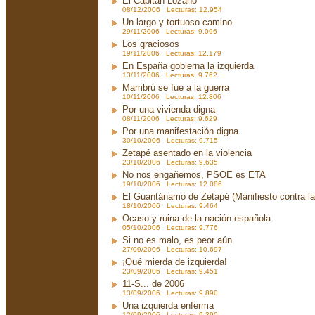
El Capitán Lozano
08/12/2006 Lecturas: 12.954
Un largo y tortuoso camino
29/11/2006 Lecturas: 9.096
Los graciosos
19/11/2006 Lecturas: 12.179
En España gobierna la izquierda
13/11/2006 Lecturas: 9.762
Mambrú se fue a la guerra
10/11/2006 Lecturas: 12.806
Por una vivienda digna
08/11/2006 Lecturas: 9.629
Por una manifestación digna
30/10/2006 Lecturas: 9.715
Zetapé asentado en la violencia
23/10/2006 Lecturas: 9.635
No nos engañemos, PSOE es ETA
19/10/2006 Lecturas: 12.086
El Guantánamo de Zetapé (Manifiesto contra la 
18/10/2006 Lecturas: 9.464
Ocaso y ruina de la nación española
05/10/2006 Lecturas: 9.776
Si no es malo, es peor aún
27/09/2006 Lecturas: 10.697
¡Qué mierda de izquierda!
23/09/2006 Lecturas: 9.451
11-S... de 2006
13/09/2006 Lecturas: 9.890
Una izquierda enferma
12/09/2006 Lecturas: 9.390