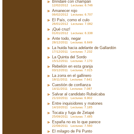
Brindaré con champán
12/02/2012 Lecturas: 6.746
Amanecer rojo
06/02/2012 Lecturas: 6.707
El País, como el culo
26/01/2012 Lecturas: 7.082
¡Qué cruz!
01/01/2012 Lecturas: 6.338
Ante todo, negar
28/12/2011 Lecturas: 6.649
La huida hacia adelante de Gallardón
17/12/2011 Lecturas: 7.232
La Quinta del Sordo
15/12/2011 Lecturas: 7.170
Rebelión en esta granja
03/12/2011 Lecturas: 7.015
La zorra en el gallinero
18/11/2011 Lecturas: 7.641
Cuestión de confianza
14/11/2011 Lecturas: 7.087
Salvar al candidato Rubalcaba
21/10/2011 Lecturas: 6.902
Entre inquisidores y matones
14/10/2011 Lecturas: 7.185
Tocata y fuga de Zetapé
25/09/2011 Lecturas: 7.485
España no es lo que parece
22/08/2011 Lecturas: 7.560
El milagro de Pé Punto