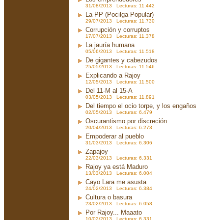
31/08/2013 Lecturas: 11.442
La PP (Pocilga Popular)
29/07/2013 Lecturas: 11.730
Corrupción y corruptos
17/07/2013 Lecturas: 11.378
La jauría humana
05/06/2013 Lecturas: 11.518
De gigantes y cabezudos
25/05/2013 Lecturas: 11.546
Explicando a Rajoy
12/05/2013 Lecturas: 11.500
Del 11-M al 15-A
03/05/2013 Lecturas: 11.891
Del tiempo el ocio torpe, y los engaños
02/05/2013 Lecturas: 6.479
Oscurantismo por discreción
20/04/2013 Lecturas: 6.273
Empoderar al pueblo
31/03/2013 Lecturas: 6.306
Zapajoy
22/03/2013 Lecturas: 6.331
Rajoy ya está Maduro
13/03/2013 Lecturas: 6.004
Cayo Lara me asusta
24/02/2013 Lecturas: 6.384
Cultura o basura
23/02/2013 Lecturas: 6.058
Por Rajoy... Maaato
10/02/2013 Lecturas: 6.331