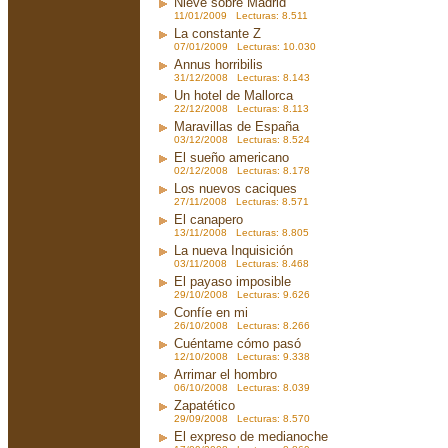
Nieve sobre Madrid
11/01/2009 Lecturas: 8.511
La constante Z
07/01/2009 Lecturas: 10.030
Annus horribilis
31/12/2008 Lecturas: 8.143
Un hotel de Mallorca
22/12/2008 Lecturas: 8.113
Maravillas de España
03/12/2008 Lecturas: 8.524
El sueño americano
02/12/2008 Lecturas: 8.178
Los nuevos caciques
27/11/2008 Lecturas: 8.571
El canapero
13/11/2008 Lecturas: 8.805
La nueva Inquisición
03/11/2008 Lecturas: 8.468
El payaso imposible
29/10/2008 Lecturas: 9.626
Confíe en mi
26/10/2008 Lecturas: 8.266
Cuéntame cómo pasó
12/10/2008 Lecturas: 9.338
Arrimar el hombro
06/10/2008 Lecturas: 8.039
Zapatético
29/09/2008 Lecturas: 8.570
El expreso de medianoche