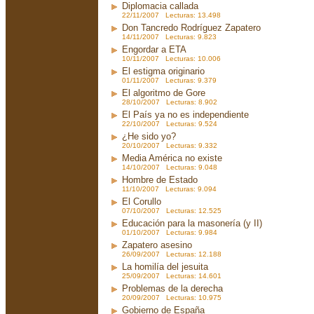
Diplomacia callada
22/11/2007 Lecturas: 13.498
Don Tancredo Rodríguez Zapatero
14/11/2007 Lecturas: 9.823
Engordar a ETA
10/11/2007 Lecturas: 10.006
El estigma originario
01/11/2007 Lecturas: 9.379
El algoritmo de Gore
28/10/2007 Lecturas: 8.902
El País ya no es independiente
22/10/2007 Lecturas: 9.524
¿He sido yo?
20/10/2007 Lecturas: 9.332
Media América no existe
14/10/2007 Lecturas: 9.048
Hombre de Estado
11/10/2007 Lecturas: 9.094
El Corullo
07/10/2007 Lecturas: 12.525
Educación para la masonería (y II)
01/10/2007 Lecturas: 9.984
Zapatero asesino
26/09/2007 Lecturas: 12.188
La homilía del jesuita
25/09/2007 Lecturas: 14.601
Problemas de la derecha
20/09/2007 Lecturas: 10.975
Gobierno de España