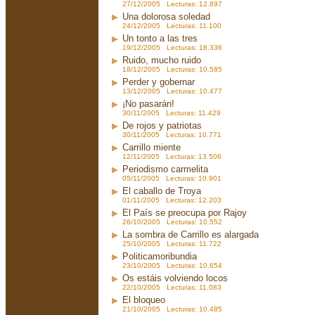
27/12/2005 Lecturas: 12.897
Una dolorosa soledad
24/12/2005 Lecturas: 11.100
Un tonto a las tres
19/12/2005 Lecturas: 18.336
Ruido, mucho ruido
18/12/2005 Lecturas: 10.585
Perder y gobernar
13/12/2005 Lecturas: 10.477
¡No pasarán!
30/11/2005 Lecturas: 11.429
De rojos y patriotas
30/11/2005 Lecturas: 10.771
Carrillo miente
12/11/2005 Lecturas: 13.506
Periodismo carmelita
05/11/2005 Lecturas: 10.901
El caballo de Troya
01/11/2005 Lecturas: 12.203
El País se preocupa por Rajoy
26/10/2005 Lecturas: 10.552
La sombra de Carrillo es alargada
25/10/2005 Lecturas: 11.722
Politicamoribundia
23/10/2005 Lecturas: 10.654
Os estáis volviendo locos
22/10/2005 Lecturas: 11.083
El bloqueo
21/10/2005 Lecturas: 10.485