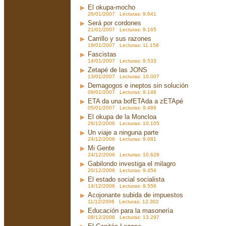
El okupa-mocho
26/01/2007 Lecturas: 9.641
Será por cordones
21/01/2007 Lecturas: 9.165
Carrillo y sus razones
19/01/2007 Lecturas: 11.158
Fascistas
14/01/2007 Lecturas: 9.533
Zetapé de las JONS
13/01/2007 Lecturas: 10.007
Demagogos e ineptos sin solución
09/01/2007 Lecturas: 9.146
ETA da una bofETAda a zETApé
05/01/2007 Lecturas: 9.486
El okupa de la Moncloa
26/12/2006 Lecturas: 10.105
Un viaje a ninguna parte
24/12/2006 Lecturas: 9.081
Mi Gente
24/12/2006 Lecturas: 10.628
Gabilondo investiga el milagro
20/12/2006 Lecturas: 9.454
El estado social socialista
14/12/2006 Lecturas: 9.556
Acojonante subida de impuestos
11/12/2006 Lecturas: 12.302
Educación para la masonería
08/12/2006 Lecturas: 13.297