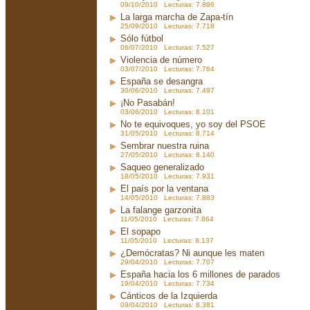
09/10/2010 Lecturas: 7.896
La larga marcha de Zapa-tín
25/09/2010 Lecturas: 7.718
Sólo fútbol
06/07/2010 Lecturas: 7.527
Violencia de número
03/07/2010 Lecturas: 7.764
España se desangra
30/06/2010 Lecturas: 7.497
¡No Pasabán!
03/06/2010 Lecturas: 8.101
No te equivoques, yo soy del PSOE
31/05/2010 Lecturas: 8.714
Sembrar nuestra ruina
27/05/2010 Lecturas: 8.140
Saqueo generalizado
18/05/2010 Lecturas: 7.931
El país por la ventana
14/05/2010 Lecturas: 7.883
La falange garzonita
11/05/2010 Lecturas: 7.864
El sopapo
11/05/2010 Lecturas: 8.137
¿Demócratas? Ni aunque les maten
29/04/2010 Lecturas: 7.707
España hacia los 6 millones de parados
19/04/2010 Lecturas: 7.734
Cánticos de la Izquierda
09/04/2010 Lecturas: 8.381