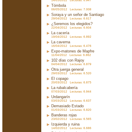
14/05/2012 Lecturas: 6.947
Tómbola
06/05/2012 Lecturas: 7.008
Soraya y un señor de Santiago
29/04/2012 Lecturas: 6.617
¿Seremos los elegidos?
22/04/2012 Lecturas: 6.604
La cacería
19/04/2012 Lecturas: 6.892
La caverna
16/04/2012 Lecturas: 6.476
Expo-matones de Mapfre
11/04/2012 Lecturas: 6.862
102 días con Rajoy
04/04/2012 Lecturas: 6.879
Otra juerga general
29/03/2012 Lecturas: 6.520
El copago
20/03/2012 Lecturas: 6.875
La rubalcabería
07/03/2012 Lecturas: 6.944
Urdangarín
03/03/2012 Lecturas: 6.637
Demasiado Estado
01/03/2012 Lecturas: 6.820
Banderas rojas
23/02/2012 Lecturas: 6.565
Izquierda y ruina
14/02/2012 Lecturas: 6.686