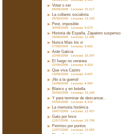
Votar o ser
06/09/2006 Lecturas: 10.217
La collares socialista
05/09/2006 Lecturas: 13.155
Peor, imposible
30/08/2006 Lecturas: 9.073
Historia de España, Zapatero suspenso
29/08/2006 Lecturas: 12.386
Nunca Mais los vi
27/08/2006 Lecturas: 9.642
Arde Galicia
22/08/2006 Lecturas: 10.297
El fuego no veranea
22/08/2006 Lecturas: 9.433
Que viva Castro
14/08/2006 Lecturas: 9.837
¡No a la guerra!
14/08/2006 Lecturas: 9.694
Blanco y en botella
05/08/2006 Lecturas: 10.249
Y para terminar de descansar...
05/08/2006 Lecturas: 9.316
La memoria histérica
16/07/2006 Lecturas: 12.457
Gato por lince
12/07/2006 Lecturas: 10.709
Permiso por puntos
12/07/2006 Lecturas: 10.083