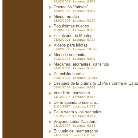
19/02/2008 Lecturas: 8.871
Operación "fariseo"
15/02/2008 Lecturas: 9.867
Miedo me dan
12/02/2008 Lecturas: 9.179
Poquísimas nueces
10/02/2008 Lecturas: 8.386
El calvario de Montes
03/02/2008 Lecturas: 8.767
Videos para idiotas
01/02/2008 Lecturas: 10.520
Menuda semanita
29/01/2008 Lecturas: 8.543
Macarras, atorrantes, cansinos
24/01/2008 Lecturas: 9.448
De bobilis bobilis
08/01/2008 Lecturas: 11.354
Después de la pítima (o El País contra el Est
08/01/2008 Lecturas: 8.907
Veredicto: asesinato
14/12/2007 Lecturas: 8.815
De tu querida presencia...
11/12/2007 Lecturas: 9.973
De la secta y los sectarios
07/12/2007 Lecturas: 9.467
¡Váyase señor Zapatero!
02/12/2007 Lecturas: 9.318
El vuelo del mamarracho
24/11/2007 Lecturas: 9.396