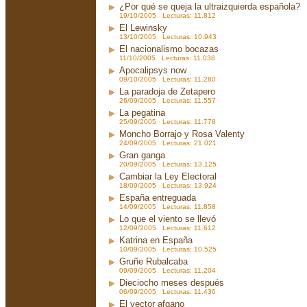
¿Por qué se queja la ultraizquierda española?
19/10/2005 Lecturas: 11.812
El Lewinsky
13/10/2005 Lecturas: 10.943
El nacionalismo bocazas
11/10/2005 Lecturas: 11.038
Apocalipsys now
09/10/2005 Lecturas: 11.280
La paradoja de Zetapero
26/09/2005 Lecturas: 11.557
La pegatina
25/09/2005 Lecturas: 11.778
Moncho Borrajo y Rosa Valenty
24/09/2005 Lecturas: 21.021
Gran ganga
20/09/2005 Lecturas: 13.125
Cambiar la Ley Electoral
18/09/2005 Lecturas: 13.924
España entreguada
14/09/2005 Lecturas: 11.858
Lo que el viento se llevó
12/09/2005 Lecturas: 11.612
Katrina en España
10/09/2005 Lecturas: 10.525
Gruñe Rubalcaba
09/09/2005 Lecturas: 11.204
Dieciocho meses después
06/09/2005 Lecturas: 11.436
El vector afgano