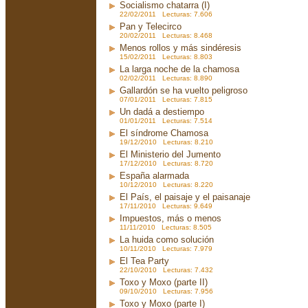
Socialismo chatarra (I)
22/02/2011 Lecturas: 7.606
Pan y Telecirco
20/02/2011 Lecturas: 8.468
Menos rollos y más sindéresis
15/02/2011 Lecturas: 8.803
La larga noche de la chamosa
02/02/2011 Lecturas: 8.890
Gallardón se ha vuelto peligroso
07/01/2011 Lecturas: 7.815
Un dadá a destiempo
01/01/2011 Lecturas: 7.514
El síndrome Chamosa
19/12/2010 Lecturas: 8.210
El Ministerio del Jumento
17/12/2010 Lecturas: 8.720
España alarmada
10/12/2010 Lecturas: 8.220
El País, el paisaje y el paisanaje
17/11/2010 Lecturas: 9.649
Impuestos, más o menos
11/11/2010 Lecturas: 8.505
La huida como solución
10/11/2010 Lecturas: 7.979
El Tea Party
22/10/2010 Lecturas: 7.432
Toxo y Moxo (parte II)
09/10/2010 Lecturas: 7.956
Toxo y Moxo (parte I)