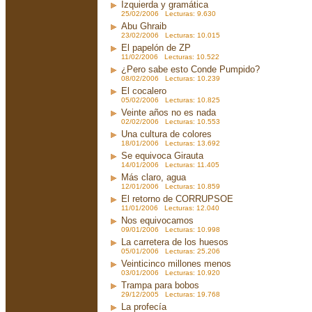
Izquierda y gramática
25/02/2006 Lecturas: 9.630
Abu Ghraib
23/02/2006 Lecturas: 10.015
El papelón de ZP
11/02/2006 Lecturas: 10.522
¿Pero sabe esto Conde Pumpido?
08/02/2006 Lecturas: 10.239
El cocalero
05/02/2006 Lecturas: 10.825
Veinte años no es nada
02/02/2006 Lecturas: 10.553
Una cultura de colores
18/01/2006 Lecturas: 13.692
Se equivoca Girauta
14/01/2006 Lecturas: 11.405
Más claro, agua
12/01/2006 Lecturas: 10.859
El retorno de CORRUPSOE
11/01/2006 Lecturas: 12.040
Nos equivocamos
09/01/2006 Lecturas: 10.998
La carretera de los huesos
05/01/2006 Lecturas: 25.206
Veinticinco millones menos
03/01/2006 Lecturas: 10.920
Trampa para bobos
29/12/2005 Lecturas: 19.768
La profecía