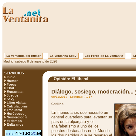
La Ventanita del Humor
La Ventanita Sexy
Los Foros de La Ventanita
Li
Madrid, sábado 8 de agosto de 2026
SERVICIOS
Inicio
Opinión: El liberal
Humor
Foros
Chat
Diálogo, sosiego, moderación... 
Encuestas
Juegos
06/11/2012 Lecturas: 7.217
Sexy
Libro visitas
Catilina
Calculadoras
Traductor
En menos años que necesitó un
Horóscopo
general cuartelero para levantar un
Numerología
El tiempo
país de la alpargata y el
Enlázanos
analfabetismo a uno de los
puestos destacados en el Mundo,
los dos partidos que se reparten el