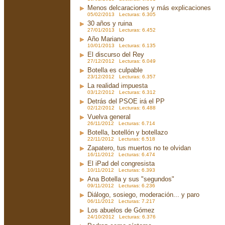
Menos delcaraciones y más explicaciones
05/02/2013 Lecturas: 6.305
30 años y ruina
27/01/2013 Lecturas: 6.452
Año Mariano
10/01/2013 Lecturas: 6.135
El discurso del Rey
27/12/2012 Lecturas: 6.049
Botella es culpable
23/12/2012 Lecturas: 6.357
La realidad impuesta
03/12/2012 Lecturas: 6.312
Detrás del PSOE irá el PP
02/12/2012 Lecturas: 6.488
Vuelva general
26/11/2012 Lecturas: 6.714
Botella, botellón y botellazo
22/11/2012 Lecturas: 6.518
Zapatero, tus muertos no te olvidan
16/11/2012 Lecturas: 6.474
El iPad del congresista
10/11/2012 Lecturas: 6.393
Ana Botella y sus "segundos"
09/11/2012 Lecturas: 6.236
Diálogo, sosiego, moderación... y paro
06/11/2012 Lecturas: 7.217
Los abuelos de Gómez
24/10/2012 Lecturas: 6.376