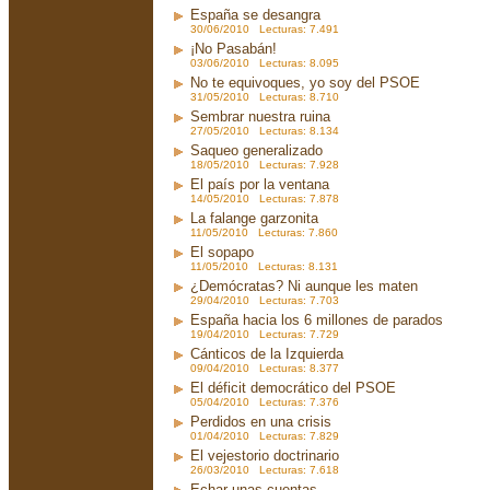
España se desangra
30/06/2010 Lecturas: 7.491
¡No Pasabán!
03/06/2010 Lecturas: 8.095
No te equivoques, yo soy del PSOE
31/05/2010 Lecturas: 8.710
Sembrar nuestra ruina
27/05/2010 Lecturas: 8.134
Saqueo generalizado
18/05/2010 Lecturas: 7.928
El país por la ventana
14/05/2010 Lecturas: 7.878
La falange garzonita
11/05/2010 Lecturas: 7.860
El sopapo
11/05/2010 Lecturas: 8.131
¿Demócratas? Ni aunque les maten
29/04/2010 Lecturas: 7.703
España hacia los 6 millones de parados
19/04/2010 Lecturas: 7.729
Cánticos de la Izquierda
09/04/2010 Lecturas: 8.377
El déficit democrático del PSOE
05/04/2010 Lecturas: 7.376
Perdidos en una crisis
01/04/2010 Lecturas: 7.829
El vejestorio doctrinario
26/03/2010 Lecturas: 7.618
Echar unas cuentas