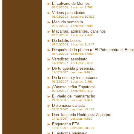
El calvario de Montes
03/02/2008 Lecturas: 8.760
Videos para idiotas
01/02/2008 Lecturas: 10.515
Menuda semanita
29/01/2008 Lecturas: 8.539
Macarras, atorrantes, cansinos
24/01/2008 Lecturas: 9.442
De bobilis bobilis
08/01/2008 Lecturas: 11.347
Después de la pítima (o El País contra el Est
08/01/2008 Lecturas: 8.903
Veredicto: asesinato
14/12/2007 Lecturas: 8.812
De tu querida presencia...
11/12/2007 Lecturas: 9.970
De la secta y los sectarios
07/12/2007 Lecturas: 9.461
¡Váyase señor Zapatero!
02/12/2007 Lecturas: 9.312
El vuelo del mamarracho
24/11/2007 Lecturas: 9.391
Diplomacia callada
22/11/2007 Lecturas: 13.493
Don Tancredo Rodríguez Zapatero
14/11/2007 Lecturas: 9.819
Engordar a ETA
10/11/2007 Lecturas: 10.000
El estigma originario