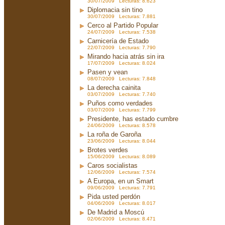
30/07/2009 Lecturas: 8.623
Diplomacia sin tino
30/07/2009 Lecturas: 7.881
Cerco al Partido Popular
24/07/2009 Lecturas: 7.538
Carnicería de Estado
22/07/2009 Lecturas: 7.790
Mirando hacia atrás sin ira
17/07/2009 Lecturas: 8.024
Pasen y vean
08/07/2009 Lecturas: 7.848
La derecha cainita
03/07/2009 Lecturas: 7.740
Puños como verdades
03/07/2009 Lecturas: 7.799
Presidente, has estado cumbre
24/06/2009 Lecturas: 8.578
La roña de Garoña
23/06/2009 Lecturas: 8.044
Brotes verdes
15/06/2009 Lecturas: 8.089
Caros socialistas
12/06/2009 Lecturas: 7.574
A Europa, en un Smart
09/06/2009 Lecturas: 7.791
Pida usted perdón
04/06/2009 Lecturas: 8.017
De Madrid a Moscú
02/06/2009 Lecturas: 8.471