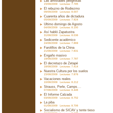
Las amistades peligrosas
15/09/2009 Lecturas: 7.795
El rebuzno de Rodiezmo
09/09/2009 Lecturas: 8.007
Cuarenta años de dictadura
05/09/2009 Lecturas: 7.924
Ultimo domingo de Agosto
04/09/2009 Lecturas: 8.100
Así habló Zapatustra
31/08/2009 Lecturas: 8.036
Sedicente académico
24/08/2009 Lecturas: 7.869
Farolillos de la China
21/08/2009 Lecturas: 7.831
Engaño masivo
19/08/2009 Lecturas: 7.787
El decretazo de Zetapé
18/08/2009 Lecturas: 7.414
Nuestra Cultura por los suelos
15/08/2009 Lecturas: 7.876
Vacaciones reales
10/08/2009 Lecturas: 8.212
Strauss, Perle, Camps....
07/08/2009 Lecturas: 8.446
El Informe Calzada
03/08/2009 Lecturas: 8.752
La piba
01/08/2009 Lecturas: 8.706
Socialismo de SICAV y tente tieso