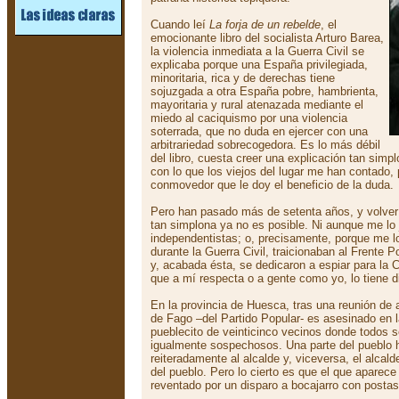
Cuando leí
La forja de un rebelde
, el
emocionante libro del socialista Arturo Barea,
la violencia inmediata a la Guerra Civil se
explicaba porque una España privilegiada,
minoritaria, rica y de derechas tiene
sojuzgada a otra España pobre, hambrienta,
mayoritaria y rural atenazada mediante el
miedo al caciquismo por una violencia
soterrada, que no duda en ejercer con una
arbitrariedad sobrecogedora. Es lo más débil
del libro, cuesta creer una explicación tan simp
con lo que los viejos del lugar me han contado, pe
conmovedor que le doy el beneficio de la duda.
Pero han pasado más de setenta años, y volver
tan simplona ya no es posible. Ni aunque me lo 
independentistas; o, precisamente, porque me l
durante la Guerra Civil, traicionaban al Frente 
y, acabada ésta, se dedicaron a espiar para la C
que a mí respecta o a gente como yo, lo tiene dif
En la provincia de Huesca, tras una reunión de 
de Fago –del Partido Popular- es asesinado en 
pueblecito de veinticinco vecinos donde todos 
igualmente sospechosos. Una parte del pueblo
reiteradamente al alcalde y, viceversa, el alcal
del pueblo. Pero lo cierto es que el que aparece
reventado por un disparo a bocajarro con postas,