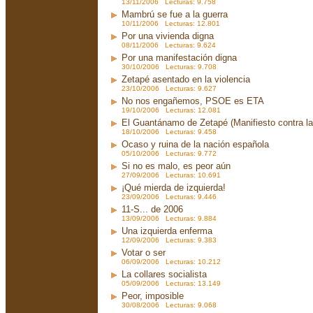
13/11/2006 Lecturas: 9.758
Mambrú se fue a la guerra
10/11/2006 Lecturas: 12.801
Por una vivienda digna
08/11/2006 Lecturas: 9.624
Por una manifestación digna
30/10/2006 Lecturas: 9.708
Zetapé asentado en la violencia
23/10/2006 Lecturas: 9.627
No nos engañemos, PSOE es ETA
19/10/2006 Lecturas: 12.081
El Guantánamo de Zetapé (Manifiesto contra la 
18/10/2006 Lecturas: 9.458
Ocaso y ruina de la nación española
05/10/2006 Lecturas: 9.772
Si no es malo, es peor aún
27/09/2006 Lecturas: 10.691
¡Qué mierda de izquierda!
23/09/2006 Lecturas: 9.446
11-S... de 2006
13/09/2006 Lecturas: 9.884
Una izquierda enferma
12/09/2006 Lecturas: 9.383
Votar o ser
06/09/2006 Lecturas: 10.212
La collares socialista
05/09/2006 Lecturas: 13.149
Peor, imposible
30/08/2006 Lecturas: 9.068