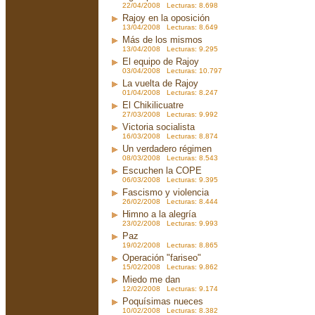
22/04/2008 Lecturas: 8.698
Rajoy en la oposición
13/04/2008 Lecturas: 8.649
Más de los mismos
13/04/2008 Lecturas: 9.295
El equipo de Rajoy
03/04/2008 Lecturas: 10.797
La vuelta de Rajoy
01/04/2008 Lecturas: 8.247
El Chikilicuatre
27/03/2008 Lecturas: 9.992
Victoria socialista
16/03/2008 Lecturas: 8.874
Un verdadero régimen
08/03/2008 Lecturas: 8.543
Escuchen la COPE
06/03/2008 Lecturas: 9.395
Fascismo y violencia
26/02/2008 Lecturas: 8.444
Himno a la alegría
23/02/2008 Lecturas: 9.993
Paz
19/02/2008 Lecturas: 8.865
Operación "fariseo"
15/02/2008 Lecturas: 9.862
Miedo me dan
12/02/2008 Lecturas: 9.174
Poquísimas nueces
10/02/2008 Lecturas: 8.382