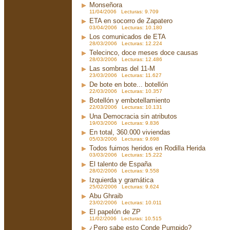
Monseñora
11/04/2006 Lecturas: 9.709
ETA en socorro de Zapatero
03/04/2006 Lecturas: 10.180
Los comunicados de ETA
28/03/2006 Lecturas: 12.224
Telecinco, doce meses doce causas
28/03/2006 Lecturas: 12.486
Las sombras del 11-M
23/03/2006 Lecturas: 11.627
De bote en bote... botellón
22/03/2006 Lecturas: 10.357
Botellón y embotellamiento
22/03/2006 Lecturas: 10.131
Una Democracia sin atributos
19/03/2006 Lecturas: 9.836
En total, 360.000 viviendas
05/03/2006 Lecturas: 9.698
Todos fuimos heridos en Rodilla Herida
03/03/2006 Lecturas: 15.222
El talento de España
28/02/2006 Lecturas: 9.558
Izquierda y gramática
25/02/2006 Lecturas: 9.624
Abu Ghraib
23/02/2006 Lecturas: 10.011
El papelón de ZP
11/02/2006 Lecturas: 10.515
¿Pero sabe esto Conde Pumpido?