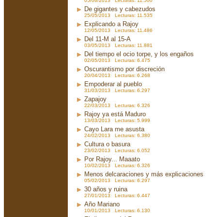
05/06/2013 Lecturas: 11.500
De gigantes y cabezudos
25/05/2013 Lecturas: 11.535
Explicando a Rajoy
12/05/2013 Lecturas: 11.486
Del 11-M al 15-A
03/05/2013 Lecturas: 11.881
Del tiempo el ocio torpe, y los engaños
02/05/2013 Lecturas: 6.475
Oscurantismo por discreción
20/04/2013 Lecturas: 6.268
Empoderar al pueblo
31/03/2013 Lecturas: 6.297
Zapajoy
22/03/2013 Lecturas: 6.326
Rajoy ya está Maduro
13/03/2013 Lecturas: 5.999
Cayo Lara me asusta
24/02/2013 Lecturas: 6.380
Cultura o basura
23/02/2013 Lecturas: 6.052
Por Rajoy... Maaato
10/02/2013 Lecturas: 6.326
Menos delcaraciones y más explicaciones
05/02/2013 Lecturas: 6.297
30 años y ruina
27/01/2013 Lecturas: 6.447
Año Mariano
10/01/2013 Lecturas: 6.130