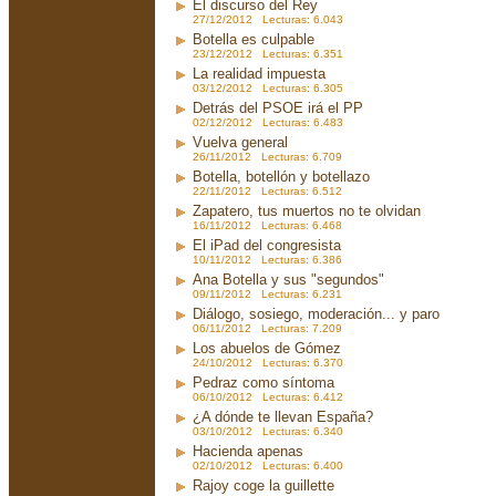
El discurso del Rey
27/12/2012 Lecturas: 6.043
Botella es culpable
23/12/2012 Lecturas: 6.351
La realidad impuesta
03/12/2012 Lecturas: 6.305
Detrás del PSOE irá el PP
02/12/2012 Lecturas: 6.483
Vuelva general
26/11/2012 Lecturas: 6.709
Botella, botellón y botellazo
22/11/2012 Lecturas: 6.512
Zapatero, tus muertos no te olvidan
16/11/2012 Lecturas: 6.468
El iPad del congresista
10/11/2012 Lecturas: 6.386
Ana Botella y sus "segundos"
09/11/2012 Lecturas: 6.231
Diálogo, sosiego, moderación... y paro
06/11/2012 Lecturas: 7.209
Los abuelos de Gómez
24/10/2012 Lecturas: 6.370
Pedraz como síntoma
06/10/2012 Lecturas: 6.412
¿A dónde te llevan España?
03/10/2012 Lecturas: 6.340
Hacienda apenas
02/10/2012 Lecturas: 6.400
Rajoy coge la guillette