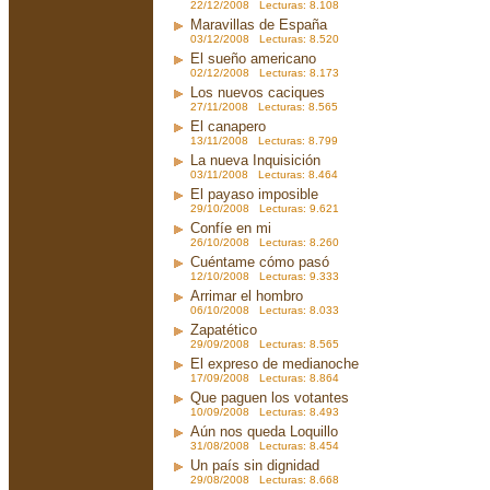
22/12/2008 Lecturas: 8.108
Maravillas de España
03/12/2008 Lecturas: 8.520
El sueño americano
02/12/2008 Lecturas: 8.173
Los nuevos caciques
27/11/2008 Lecturas: 8.565
El canapero
13/11/2008 Lecturas: 8.799
La nueva Inquisición
03/11/2008 Lecturas: 8.464
El payaso imposible
29/10/2008 Lecturas: 9.621
Confíe en mi
26/10/2008 Lecturas: 8.260
Cuéntame cómo pasó
12/10/2008 Lecturas: 9.333
Arrimar el hombro
06/10/2008 Lecturas: 8.033
Zapatético
29/09/2008 Lecturas: 8.565
El expreso de medianoche
17/09/2008 Lecturas: 8.864
Que paguen los votantes
10/09/2008 Lecturas: 8.493
Aún nos queda Loquillo
31/08/2008 Lecturas: 8.454
Un país sin dignidad
29/08/2008 Lecturas: 8.668