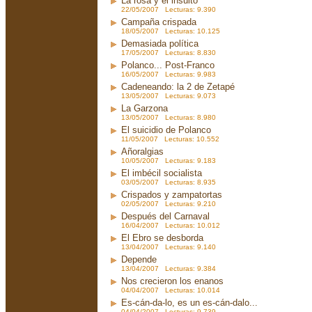
La rosa y el insulto
22/05/2007 Lecturas: 9.390
Campaña crispada
18/05/2007 Lecturas: 10.125
Demasiada política
17/05/2007 Lecturas: 8.830
Polanco... Post-Franco
16/05/2007 Lecturas: 9.983
Cadeneando: la 2 de Zetapé
13/05/2007 Lecturas: 9.073
La Garzona
13/05/2007 Lecturas: 8.980
El suicidio de Polanco
11/05/2007 Lecturas: 10.552
Añoralgias
10/05/2007 Lecturas: 9.183
El imbécil socialista
03/05/2007 Lecturas: 8.935
Crispados y zampatortas
02/05/2007 Lecturas: 9.210
Después del Carnaval
16/04/2007 Lecturas: 10.012
El Ebro se desborda
13/04/2007 Lecturas: 9.140
Depende
13/04/2007 Lecturas: 9.384
Nos crecieron los enanos
04/04/2007 Lecturas: 10.014
Es-cán-da-lo, es un es-cán-dalo...
04/04/2007 Lecturas: 9.739