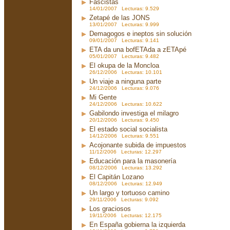
Fascistas
14/01/2007 Lecturas: 9.529
Zetapé de las JONS
13/01/2007 Lecturas: 9.999
Demagogos e ineptos sin solución
09/01/2007 Lecturas: 9.141
ETA da una bofETAda a zETApé
05/01/2007 Lecturas: 9.482
El okupa de la Moncloa
26/12/2006 Lecturas: 10.101
Un viaje a ninguna parte
24/12/2006 Lecturas: 9.076
Mi Gente
24/12/2006 Lecturas: 10.622
Gabilondo investiga el milagro
20/12/2006 Lecturas: 9.450
El estado social socialista
14/12/2006 Lecturas: 9.551
Acojonante subida de impuestos
11/12/2006 Lecturas: 12.297
Educación para la masonería
08/12/2006 Lecturas: 13.292
El Capitán Lozano
08/12/2006 Lecturas: 12.949
Un largo y tortuoso camino
29/11/2006 Lecturas: 9.092
Los graciosos
19/11/2006 Lecturas: 12.175
En España gobierna la izquierda