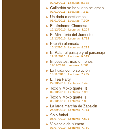
02/02/2011 Lecturas: 8.884
Gallardón se ha vuelto peligroso
07/01/2011 Lecturas: 7.811
Un dadá a destiempo
01/01/2011 Lecturas: 7.509
El síndrome Chamosa
19/12/2010 Lecturas: 8.204
El Ministerio del Jumento
17/12/2010 Lecturas: 8.712
España alarmada
10/12/2010 Lecturas: 8.213
El País, el paisaje y el paisanaje
17/11/2010 Lecturas: 9.643
Impuestos, más o menos
11/11/2010 Lecturas: 8.501
La huida como solución
10/11/2010 Lecturas: 7.975
El Tea Party
22/10/2010 Lecturas: 7.426
Toxo y Moxo (parte II)
09/10/2010 Lecturas: 7.950
Toxo y Moxo (parte I)
09/10/2010 Lecturas: 7.892
La larga marcha de Zapa-tín
25/09/2010 Lecturas: 7.714
Sólo fútbol
06/07/2010 Lecturas: 7.521
Violencia de número
03/07/2010 Lecturas: 7.759