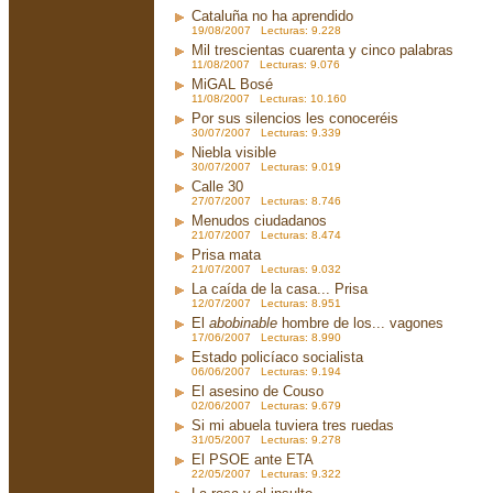
Cataluña no ha aprendido
19/08/2007 Lecturas: 9.228
Mil trescientas cuarenta y cinco palabras
11/08/2007 Lecturas: 9.076
MiGAL Bosé
11/08/2007 Lecturas: 10.160
Por sus silencios les conoceréis
30/07/2007 Lecturas: 9.339
Niebla visible
30/07/2007 Lecturas: 9.019
Calle 30
27/07/2007 Lecturas: 8.746
Menudos ciudadanos
21/07/2007 Lecturas: 8.474
Prisa mata
21/07/2007 Lecturas: 9.032
La caída de la casa... Prisa
12/07/2007 Lecturas: 8.951
El
abobinable
hombre de los... vagones
17/06/2007 Lecturas: 8.990
Estado policíaco socialista
06/06/2007 Lecturas: 9.194
El asesino de Couso
02/06/2007 Lecturas: 9.679
Si mi abuela tuviera tres ruedas
31/05/2007 Lecturas: 9.278
El PSOE ante ETA
22/05/2007 Lecturas: 9.322