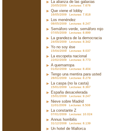
La alianza de las galaxias
20/05/2009 Lecturas: 7.676
Que viene el lobby
16/05/2009 Lecturas: 7.818
Los menéndez
08/05/2009 Lecturas: 8.247
Semáforo verde, semáforo rojo
07/05/2009 Lecturas: 8.899
La grandeza de la democracia
24/04/2009 Lecturas: 8.342
Yo no soy ése
15/04/2009 Lecturas: 8.037
La escopeta nacional
22/02/2009 Lecturas: 8.773
A quemarropa
01/02/2009 Lecturas: 8.404
Tengo una mentira para usted
28/01/2009 Lecturas: 8.279
La caspa (no la casta)
15/01/2009 Lecturas: 8.367
España desacelerada
15/01/2009 Lecturas: 9.247
Nieve sobre Madrid
11/01/2009 Lecturas: 8.508
La constante Z
07/01/2009 Lecturas: 10.024
Annus horribilis
31/12/2008 Lecturas: 8.139
Un hotel de Mallorca