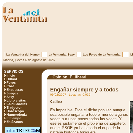
La Ventanita del Humor
La Ventanita Sexy
Los Foros de La Ventanita
Li
Madrid, jueves 6 de agosto de 2026
SERVICIOS
Inicio
Opinión: El liberal
Humor
Foros
Chat
Engañar siempre y a todos
Encuestas
Juegos
09/02/2007 Lecturas: 9.036
Sexy
Libro visitas
Catilina
Calculadoras
Traductor
Es imposible. Dice el dicho popular, aunque
Horóscopo
sea posible engañar a todo el mundo algunas
Numerología
El tiempo
veces o a unos pocos todas las veces. Y
Enlázanos
ése es justamente el problema de Zapatero,
que el PSOE ya ha llenado el cupo de la
patraña histórica topiquera.