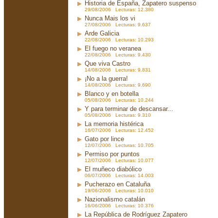
Historia de España, Zapatero suspenso
29/08/2006 Lecturas: 12.380
Nunca Mais los vi
27/08/2006 Lecturas: 9.637
Arde Galicia
22/08/2006 Lecturas: 10.293
El fuego no veranea
22/08/2006 Lecturas: 9.430
Que viva Castro
14/08/2006 Lecturas: 9.831
¡No a la guerra!
14/08/2006 Lecturas: 9.690
Blanco y en botella
05/08/2006 Lecturas: 10.244
Y para terminar de descansar...
05/08/2006 Lecturas: 9.310
La memoria histérica
16/07/2006 Lecturas: 12.452
Gato por lince
12/07/2006 Lecturas: 10.705
Permiso por puntos
12/07/2006 Lecturas: 10.077
El muñeco diabólico
06/07/2006 Lecturas: 14.003
Pucherazo en Cataluña
19/06/2006 Lecturas: 10.010
Nazionalismo catalán
16/06/2006 Lecturas: 10.376
La República de Rodríguez Zapatero