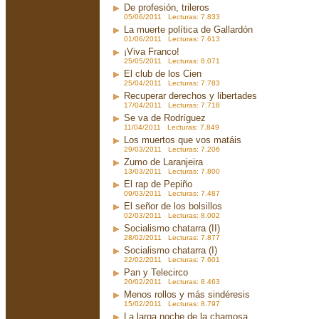
De profesión, trileros
05/06/2011 Lecturas: 7.833
La muerte política de Gallardón
01/06/2011 Lecturas: 7.613
¡Viva Franco!
25/05/2011 Lecturas: 8.071
El club de los Cien
25/04/2011 Lecturas: 7.783
Recuperar derechos y libertades
17/04/2011 Lecturas: 7.718
Se va de Rodríguez
11/04/2011 Lecturas: 7.849
Los muertos que vos matáis
29/03/2011 Lecturas: 7.206
Zumo de Laranjeira
13/03/2011 Lecturas: 7.800
El rap de Pepiño
09/03/2011 Lecturas: 7.487
El señor de los bolsillos
02/03/2011 Lecturas: 8.002
Socialismo chatarra (II)
28/02/2011 Lecturas: 7.877
Socialismo chatarra (I)
22/02/2011 Lecturas: 7.601
Pan y Telecirco
20/02/2011 Lecturas: 8.463
Menos rollos y más sindéresis
15/02/2011 Lecturas: 8.797
La larga noche de la chamosa