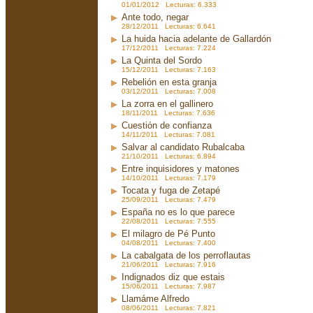
01/01/2012 Lecturas: 6.333
Ante todo, negar
28/12/2011 Lecturas: 6.641
La huida hacia adelante de Gallardón
17/12/2011 Lecturas: 7.224
La Quinta del Sordo
15/12/2011 Lecturas: 7.163
Rebelión en esta granja
03/12/2011 Lecturas: 7.008
La zorra en el gallinero
18/11/2011 Lecturas: 7.636
Cuestión de confianza
14/11/2011 Lecturas: 7.081
Salvar al candidato Rubalcaba
21/10/2011 Lecturas: 6.894
Entre inquisidores y matones
14/10/2011 Lecturas: 7.179
Tocata y fuga de Zetapé
25/09/2011 Lecturas: 7.479
España no es lo que parece
22/08/2011 Lecturas: 7.555
El milagro de Pé Punto
04/08/2011 Lecturas: 7.400
La cabalgata de los perroflautas
21/06/2011 Lecturas: 7.916
Indignados diz que estais
15/06/2011 Lecturas: 7.987
Llamáme Alfredo
08/06/2011 Lecturas: 7.821