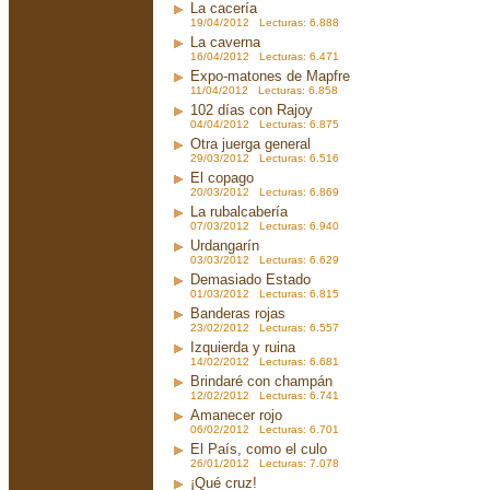
La cacería
19/04/2012 Lecturas: 6.888
La caverna
16/04/2012 Lecturas: 6.471
Expo-matones de Mapfre
11/04/2012 Lecturas: 6.858
102 días con Rajoy
04/04/2012 Lecturas: 6.875
Otra juerga general
29/03/2012 Lecturas: 6.516
El copago
20/03/2012 Lecturas: 6.869
La rubalcabería
07/03/2012 Lecturas: 6.940
Urdangarín
03/03/2012 Lecturas: 6.629
Demasiado Estado
01/03/2012 Lecturas: 6.815
Banderas rojas
23/02/2012 Lecturas: 6.557
Izquierda y ruina
14/02/2012 Lecturas: 6.681
Brindaré con champán
12/02/2012 Lecturas: 6.741
Amanecer rojo
06/02/2012 Lecturas: 6.701
El País, como el culo
26/01/2012 Lecturas: 7.078
¡Qué cruz!