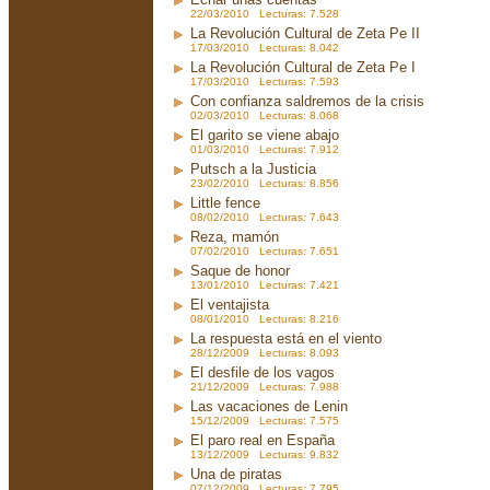
22/03/2010 Lecturas: 7.528
La Revolución Cultural de Zeta Pe II
17/03/2010 Lecturas: 8.042
La Revolución Cultural de Zeta Pe I
17/03/2010 Lecturas: 7.593
Con confianza saldremos de la crisis
02/03/2010 Lecturas: 8.068
El garito se viene abajo
01/03/2010 Lecturas: 7.912
Putsch a la Justicia
23/02/2010 Lecturas: 8.856
Little fence
08/02/2010 Lecturas: 7.643
Reza, mamón
07/02/2010 Lecturas: 7.651
Saque de honor
13/01/2010 Lecturas: 7.421
El ventajista
08/01/2010 Lecturas: 8.216
La respuesta está en el viento
28/12/2009 Lecturas: 8.093
El desfile de los vagos
21/12/2009 Lecturas: 7.988
Las vacaciones de Lenin
15/12/2009 Lecturas: 7.575
El paro real en España
13/12/2009 Lecturas: 9.832
Una de piratas
07/12/2009 Lecturas: 7.795