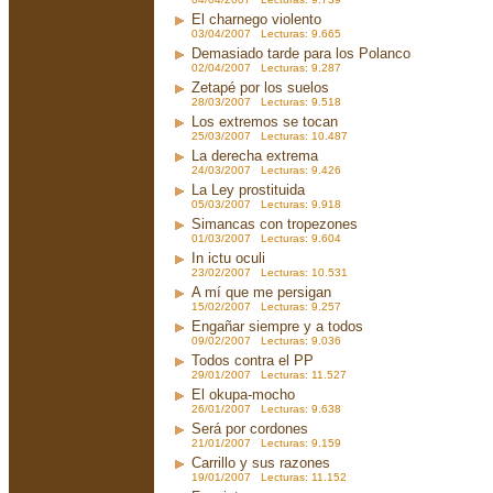
El charnego violento
03/04/2007 Lecturas: 9.665
Demasiado tarde para los Polanco
02/04/2007 Lecturas: 9.287
Zetapé por los suelos
28/03/2007 Lecturas: 9.518
Los extremos se tocan
25/03/2007 Lecturas: 10.487
La derecha extrema
24/03/2007 Lecturas: 9.426
La Ley prostituida
05/03/2007 Lecturas: 9.918
Simancas con tropezones
01/03/2007 Lecturas: 9.604
In ictu oculi
23/02/2007 Lecturas: 10.531
A mí que me persigan
15/02/2007 Lecturas: 9.257
Engañar siempre y a todos
09/02/2007 Lecturas: 9.036
Todos contra el PP
29/01/2007 Lecturas: 11.527
El okupa-mocho
26/01/2007 Lecturas: 9.638
Será por cordones
21/01/2007 Lecturas: 9.159
Carrillo y sus razones
19/01/2007 Lecturas: 11.152