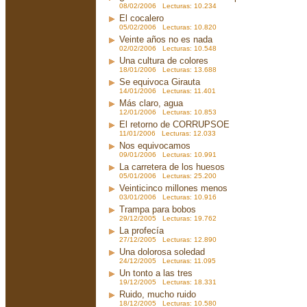
08/02/2006 Lecturas: 10.234
El cocalero
05/02/2006 Lecturas: 10.820
Veinte años no es nada
02/02/2006 Lecturas: 10.548
Una cultura de colores
18/01/2006 Lecturas: 13.688
Se equivoca Girauta
14/01/2006 Lecturas: 11.401
Más claro, agua
12/01/2006 Lecturas: 10.853
El retorno de CORRUPSOE
11/01/2006 Lecturas: 12.033
Nos equivocamos
09/01/2006 Lecturas: 10.991
La carretera de los huesos
05/01/2006 Lecturas: 25.200
Veinticinco millones menos
03/01/2006 Lecturas: 10.916
Trampa para bobos
29/12/2005 Lecturas: 19.762
La profecía
27/12/2005 Lecturas: 12.890
Una dolorosa soledad
24/12/2005 Lecturas: 11.095
Un tonto a las tres
19/12/2005 Lecturas: 18.331
Ruido, mucho ruido
18/12/2005 Lecturas: 10.580