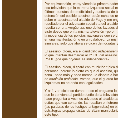
Por equivocación, estoy viendo la primera cade
esa televisión que la extrema izquierda social-c
últimos puestos de credibilidad y audiencia de t
detención del posible asesino, están echando u
sobre el asesinato del alcalde de Fago y me en
resultado ser el adversario socialista del alcal
resulta ser una vergüenza; uno de los lavados 
visto desde que en la misma televisión –pero 
la inocencia de los policías nacionales que
se c
en una manifestación o en un calabozo. La mi
similares, solo que ahora se dicen demócratas y
El asesino, dicen, era el candidato
independient
lo que intentan desmarcar al PSOE del asesino. 
PSOE ¿de qué
cojones
es independiente?
El asesino, dicen, disparó con munición típica 
personas, porque lo cierto es que el asesino, que
zona –nada más y nada menos- le dispara a bocaj
de
munición prohibida
. Vamos, que el guarda fo
izquierdas no se anda con legalidades.
Y así, van diciendo durante todo el programa lo 
que le conviene al partido dueño de la televisió
hace preguntar a vecinos adversos al alcalde as
cuitas que van contando, las resaltan en letreros
(las palabras de los testigos antagonistas) en 
estrategias propagandistas de Stalin manipular
este tipo.