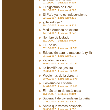
01/11/2007 Lecturas: 9.375
El algoritmo de Gore
28/10/2007 Lecturas: 8.897
El País ya no es independiente
22/10/2007 Lecturas: 9.518
¿He sido yo?
20/10/2007 Lecturas: 9.327
Media América no existe
14/10/2007 Lecturas: 9.042
Hombre de Estado
11/10/2007 Lecturas: 9.090
El Corullo
07/10/2007 Lecturas: 12.521
Educación para la masonería (y II)
01/10/2007 Lecturas: 9.979
Zapatero asesino
26/09/2007 Lecturas: 12.185
La homilía del jesuita
25/09/2007 Lecturas: 14.595
Problemas de la derecha
20/09/2007 Lecturas: 10.970
Gobierno de España
14/09/2007 Lecturas: 10.012
El más tonto de cada casa
11/09/2007 Lecturas: 9.349
Superávit de vivienda en España
07/09/2007 Lecturas: 8.827
Ahora que vamos despacio
26/08/2007 Lecturas: 9.056