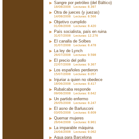
Sangre por petróleo (del Báltico)
18/08/2008 Lecturas: 8.397
Otra de jueces (y juezas)
14/08/2008 Lecturas: 8.566
Objetivo cumplido
01/08/2008 Lecturas: 8.420
País socialista, país en ruina
31/07/2008 Lecturas: 12.276
El canalla de Solbes
31/07/2008 Lecturas: 8.478
La ley de Lynch
26/07/2008 Lecturas: 9.598
El precio del pollo
22/07/2008 Lecturas: 9.367
Los españoles perdieron
15/07/2008 Lecturas: 8.057
Injuriar a quien no obedece
18/06/2008 Lecturas: 8.417
Rubalcaba responde
09/06/2008 Lecturas: 8.642
Un partido enfermo
26/05/2008 Lecturas: 8.247
El asno de Barlusconi
03/05/2008 Lecturas: 8.609
Quemar mujeres
26/04/2008 Lecturas: 8.961
La imparable máquina
24/04/2008 Lecturas: 9.062
Agua para Barcelona