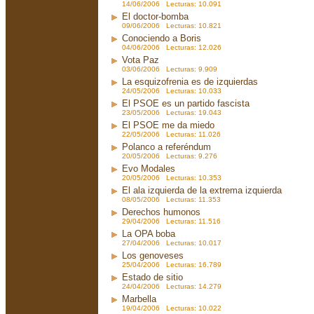
14/06/2006 Lecturas: 10.091
El doctor-bomba
09/06/2006 Lecturas: 10.821
Conociendo a Boris
04/06/2006 Lecturas: 12.026
Vota Paz
03/06/2006 Lecturas: 9.909
La esquizofrenia es de izquierdas
24/05/2006 Lecturas: 10.033
El PSOE es un partido fascista
23/05/2006 Lecturas: 19.043
El PSOE me da miedo
22/05/2006 Lecturas: 11.026
Polanco a referéndum
20/05/2006 Lecturas: 9.276
Evo Modales
20/05/2006 Lecturas: 10.353
El ala izquierda de la extrema izquierda
08/05/2006 Lecturas: 11.353
Derechos humonos
29/04/2006 Lecturas: 11.516
La OPA boba
27/04/2006 Lecturas: 10.017
Los genoveses
25/04/2006 Lecturas: 16.789
Estado de sitio
24/04/2006 Lecturas: 14.279
Marbella
19/04/2006 Lecturas: 10.022