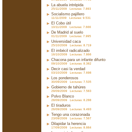
La abuela intrépida
25/11/2009 Lecturas: 7.893
Socialismo pajillero
11/11/2009 Lecturas: 9.531
El Cobo útil
10/11/2009 Lecturas: 7.666
De Madrid al suelo
01/11/2009 Lecturas: 7.995
Universidad caca
25/10/2009 Lecturas: 8.719
El imbécil radicalizado
16/10/2009 Lecturas: 7.866
Chacona para un infante difunto
09/10/2009 Lecturas: 8.382
Decir casi la verdad
03/10/2009 Lecturas: 7.698
Los ponderosos
30/09/2009 Lecturas: 7.535
Gobierno de tahúres
29/09/2009 Lecturas: 7.583
Polvo Blanco
28/09/2009 Lecturas: 8.288
El tiraduros
26/09/2009 Lecturas: 9.493
Tengo una corazonada
23/09/2009 Lecturas: 7.567
Dilapidar la herencia
17/09/2009 Lecturas: 8.884