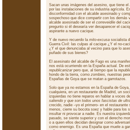
Sacan unas imágenes del asesino, que tiene el
por las instalaciones de su industria agrícola. En
disconformidad con el alcalde asesinado y com
sospechoso que dice compartir con los demás 
alcalde asesinado de ser el
correveidile
del cac
pregunto si él desearía ver desaparecer el cac
aspirante a nuevo cacique.
Y de nuevo recuerdo la
mito-excusa
socialista d
Guerra Civil: las culpas al cacique ¿Y el no-ca
¿Y el que denunciaba al vecino para que lo ase
puñado de sus bienes?
El asesinato del alcalde de Fago es una manifes
nos está ocurriendo en la España actual. De es
republicanizar
pero que, al tiempo que la
republi
hondo de la tierra, como
zombies,
nuestras peor
Españas de Goya que se matan a garrotazos.
Solo que ya no estamos en la España de Goya,
cualquiera, en un restaurante de Madrid, un soc
izquierdas no tiene reparos en hablar a voces 
saliendo y que son todos unos fascistas de ultr
crecido, nadie –yo el primero- en el restaurante s
menos, cierre su bocota soez y hable para los s
insultar ni provocar a nadie. Es nuestra izquier
pasado, se siente superior y con el derecho mor
o a quien ellos decidan designar como adversario
como enemigo. Es una España que muele a garro