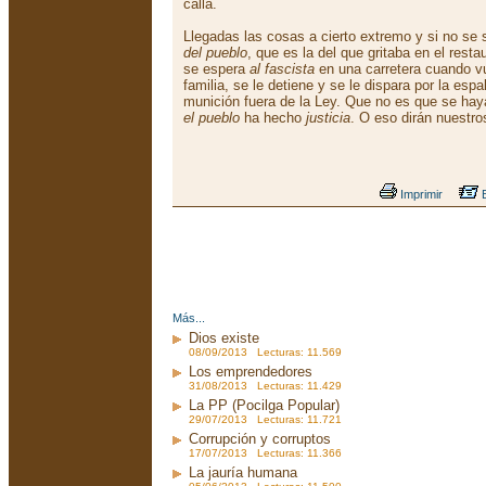
calla.
Llegadas las cosas a cierto extremo y si no se
del pueblo
, que es la del que gritaba en el rest
se espera
al fascista
en una carretera cuando vu
familia, se le detiene y se le dispara por la espa
munición fuera de la Ley. Que no es que se hay
el pueblo
ha hecho
justicia
. O eso dirán nuestr
Imprimir
E
Más...
Dios existe
08/09/2013 Lecturas: 11.569
Los emprendedores
31/08/2013 Lecturas: 11.429
La PP (Pocilga Popular)
29/07/2013 Lecturas: 11.721
Corrupción y corruptos
17/07/2013 Lecturas: 11.366
La jauría humana