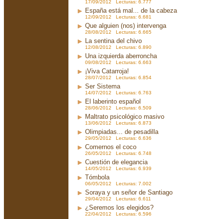
17/09/2012 Lecturas: 6.777
España está mal... de la cabeza
12/09/2012 Lecturas: 6.681
Que alguien (nos) intervenga
28/08/2012 Lecturas: 6.665
La sentina del chivo
12/08/2012 Lecturas: 6.890
Una izquierda aberroncha
09/08/2012 Lecturas: 6.663
¡Viva Catarroja!
28/07/2012 Lecturas: 6.854
Ser Sistema
14/07/2012 Lecturas: 6.763
El laberinto español
28/06/2012 Lecturas: 6.509
Maltrato psicológico masivo
13/06/2012 Lecturas: 6.873
Olimpiadas... de pesadilla
29/05/2012 Lecturas: 6.636
Comernos el coco
26/05/2012 Lecturas: 6.748
Cuestión de elegancia
14/05/2012 Lecturas: 6.939
Tómbola
06/05/2012 Lecturas: 7.002
Soraya y un señor de Santiago
29/04/2012 Lecturas: 6.611
¿Seremos los elegidos?
22/04/2012 Lecturas: 6.596