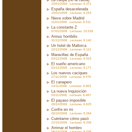
15/01/2009 Lecturas: 8.371
España desacelerada
15/01/2009 Lecturas: 9.253
Nieve sobre Madrid
11/01/2009 Lecturas: 8.511
La constante Z
07/01/2009 Lecturas: 10.028
Annus horribilis
31/12/2008 Lecturas: 8.142
Un hotel de Mallorca
22/12/2008 Lecturas: 8.112
Maravillas de España
03/12/2008 Lecturas: 8.523
El sueño americano
02/12/2008 Lecturas: 8.177
Los nuevos caciques
27/11/2008 Lecturas: 8.570
El canapero
13/11/2008 Lecturas: 8.803
La nueva Inquisición
03/11/2008 Lecturas: 8.467
El payaso imposible
29/10/2008 Lecturas: 9.625
Confíe en mi
26/10/2008 Lecturas: 8.264
Cuéntame cómo pasó
12/10/2008 Lecturas: 9.336
Arrimar el hombro
06/10/2008 Lecturas: 8.036