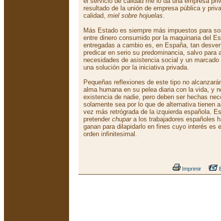
el servicio de calidad me lo da una empresa priv
resultado de la unión de empresa pública y priv
calidad,
miel sobre hojuelas
.
Más Estado es siempre más impuestos para sost
entre dinero consumido por la maquinaria del Es
entregadas a cambio es, en España, tan desven
predicar en serio su predominancia, salvo para 
necesidades de asistencia social y un marcado c
una solución por la iniciativa privada.
Pequeñas reflexiones de este tipo no alcanzarán
alma humana en su pelea diaria con la vida, y n
existencia de nadie, pero deben ser hechas ne
solamente sea por lo que de alternativa tienen 
vez más retrógrada de la izquierda española. 
pretender
chupar
a los trabajadores españoles h
ganan para dilapidarlo en fines cuyo interés e
orden infinitesimal.
Imprimir
E