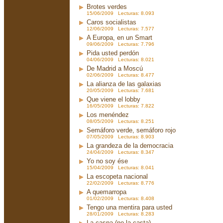
Brotes verdes
15/06/2009 Lecturas: 8.093
Caros socialistas
12/06/2009 Lecturas: 7.577
A Europa, en un Smart
09/06/2009 Lecturas: 7.796
Pida usted perdón
04/06/2009 Lecturas: 8.021
De Madrid a Moscú
02/06/2009 Lecturas: 8.477
La alianza de las galaxias
20/05/2009 Lecturas: 7.681
Que viene el lobby
16/05/2009 Lecturas: 7.822
Los menéndez
08/05/2009 Lecturas: 8.251
Semáforo verde, semáforo rojo
07/05/2009 Lecturas: 8.903
La grandeza de la democracia
24/04/2009 Lecturas: 8.347
Yo no soy ése
15/04/2009 Lecturas: 8.041
La escopeta nacional
22/02/2009 Lecturas: 8.776
A quemarropa
01/02/2009 Lecturas: 8.408
Tengo una mentira para usted
28/01/2009 Lecturas: 8.283
La caspa (no la casta)