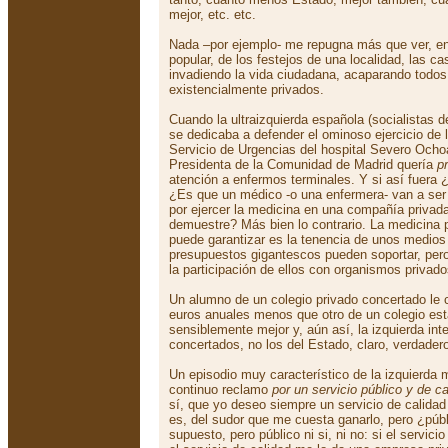
mejor, etc. etc.
Nada –por ejemplo- me repugna más que ver, en 
popular, de los festejos de una localidad, las ca
invadiendo la vida ciudadana, acaparando todo
existencialmente privados.
Cuando la ultraizquierda española (socialistas
se dedicaba a defender el ominoso ejercicio de l
Servicio de Urgencias del hospital Severo Ochoa,
Presidenta de la Comunidad de Madrid quería
pr
atención a enfermos terminales. Y si así fuera
¿Es que un médico -o una enfermera- van a ser
por ejercer la medicina en una compañía privad
demuestre? Más bien lo contrario. La medicina p
puede garantizar es la tenencia de unos medio
presupuestos gigantescos pueden soportar, per
la participación de ellos con organismos privado
Un alumno de un colegio privado concertado le 
euros anuales menos que otro de un colegio est
sensiblemente mejor y, aún así, la izquierda inte
concertados, no los del Estado, claro, verdad
Un episodio muy característico de la izquierda
continuo reclamo
por un servicio público y de ca
sí, que yo deseo siempre un servicio de calidad
es, del sudor que me cuesta ganarlo, pero ¿públ
supuesto, pero público ni si, ni no: si el servicio