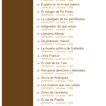
25/09/2011 Lecturas: 7.484
España no es lo que parece
22/08/2011 Lecturas: 7.559
El milagro de Pé Punto
04/08/2011 Lecturas: 7.403
La cabalgata de los perroflautas
21/06/2011 Lecturas: 7.920
Indignados diz que estais
15/06/2011 Lecturas: 7.992
Llamáme Alfredo
08/06/2011 Lecturas: 7.826
De profesión, trileros
05/06/2011 Lecturas: 7.836
La muerte política de Gallardón
01/06/2011 Lecturas: 7.618
¡Viva Franco!
25/05/2011 Lecturas: 8.076
El club de los Cien
25/04/2011 Lecturas: 7.787
Recuperar derechos y libertades
17/04/2011 Lecturas: 7.722
Se va de Rodríguez
11/04/2011 Lecturas: 7.854
Los muertos que vos matáis
29/03/2011 Lecturas: 7.209
Zumo de Laranjeira
13/03/2011 Lecturas: 7.804
El rap de Pepiño
09/03/2011 Lecturas: 7.492