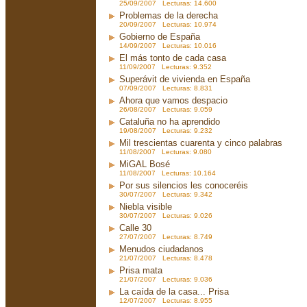
25/09/2007 Lecturas: 14.600
Problemas de la derecha
20/09/2007 Lecturas: 10.974
Gobierno de España
14/09/2007 Lecturas: 10.016
El más tonto de cada casa
11/09/2007 Lecturas: 9.352
Superávit de vivienda en España
07/09/2007 Lecturas: 8.831
Ahora que vamos despacio
26/08/2007 Lecturas: 9.059
Cataluña no ha aprendido
19/08/2007 Lecturas: 9.232
Mil trescientas cuarenta y cinco palabras
11/08/2007 Lecturas: 9.080
MiGAL Bosé
11/08/2007 Lecturas: 10.164
Por sus silencios les conoceréis
30/07/2007 Lecturas: 9.342
Niebla visible
30/07/2007 Lecturas: 9.026
Calle 30
27/07/2007 Lecturas: 8.749
Menudos ciudadanos
21/07/2007 Lecturas: 8.478
Prisa mata
21/07/2007 Lecturas: 9.036
La caída de la casa... Prisa
12/07/2007 Lecturas: 8.955