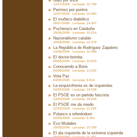
Gato por lince
12/07/2006 Lecturas: 10.709
Permiso por puntos
12/07/2006 Lecturas: 10.082
El muñeco diabólico
06/07/2006 Lecturas: 14.007
Pucherazo en Cataluña
19/06/2006 Lecturas: 10.014
Nazionalismo catalán
16/06/2006 Lecturas: 10.379
La República de Rodríguez Zapatero
14/06/2006 Lecturas: 10.096
El doctor-bomba
09/06/2006 Lecturas: 10.825
Conociendo a Boris
04/06/2006 Lecturas: 12.031
Vota Paz
03/06/2006 Lecturas: 9.914
La esquizofrenia es de izquierdas
24/05/2006 Lecturas: 10.038
El PSOE es un partido fascista
23/05/2006 Lecturas: 19.048
El PSOE me da miedo
22/05/2006 Lecturas: 11.030
Polanco a referéndum
20/05/2006 Lecturas: 9.281
Evo Modales
20/05/2006 Lecturas: 10.359
El ala izquierda de la extrema izquierda
08/05/2006 Lecturas: 11.357