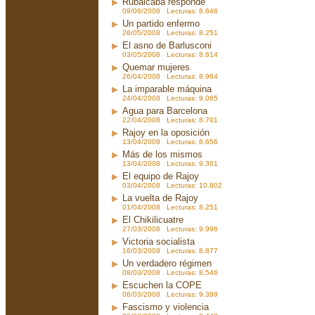
Rubalcaba responde
09/06/2008 Lecturas: 8.646
Un partido enfermo
26/05/2008 Lecturas: 8.251
El asno de Barlusconi
03/05/2008 Lecturas: 8.614
Quemar mujeres
26/04/2008 Lecturas: 8.964
La imparable máquina
24/04/2008 Lecturas: 9.065
Agua para Barcelona
22/04/2008 Lecturas: 8.701
Rajoy en la oposición
13/04/2008 Lecturas: 8.656
Más de los mismos
13/04/2008 Lecturas: 9.301
El equipo de Rajoy
03/04/2008 Lecturas: 10.802
La vuelta de Rajoy
01/04/2008 Lecturas: 8.251
El Chikilicuatre
27/03/2008 Lecturas: 9.996
Victoria socialista
16/03/2008 Lecturas: 8.877
Un verdadero régimen
08/03/2008 Lecturas: 8.546
Escuchen la COPE
06/03/2008 Lecturas: 9.399
Fascismo y violencia