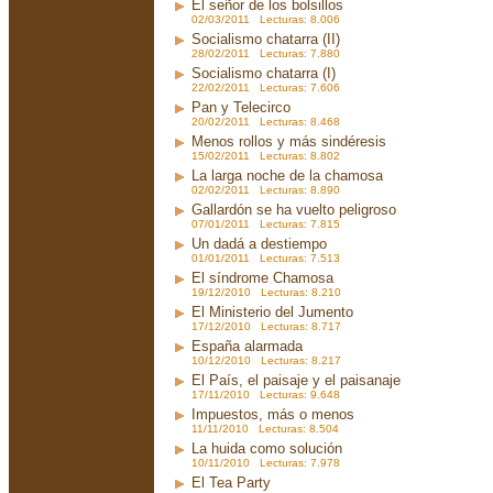
El señor de los bolsillos
02/03/2011 Lecturas: 8.006
Socialismo chatarra (II)
28/02/2011 Lecturas: 7.880
Socialismo chatarra (I)
22/02/2011 Lecturas: 7.606
Pan y Telecirco
20/02/2011 Lecturas: 8.468
Menos rollos y más sindéresis
15/02/2011 Lecturas: 8.802
La larga noche de la chamosa
02/02/2011 Lecturas: 8.890
Gallardón se ha vuelto peligroso
07/01/2011 Lecturas: 7.815
Un dadá a destiempo
01/01/2011 Lecturas: 7.513
El síndrome Chamosa
19/12/2010 Lecturas: 8.210
El Ministerio del Jumento
17/12/2010 Lecturas: 8.717
España alarmada
10/12/2010 Lecturas: 8.217
El País, el paisaje y el paisanaje
17/11/2010 Lecturas: 9.648
Impuestos, más o menos
11/11/2010 Lecturas: 8.504
La huida como solución
10/11/2010 Lecturas: 7.978
El Tea Party