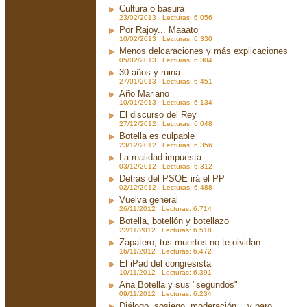
Cultura o basura
23/02/2013 Lecturas: 6.056
Por Rajoy... Maaato
10/02/2013 Lecturas: 6.330
Menos delcaraciones y más explicaciones
05/02/2013 Lecturas: 6.304
30 años y ruina
27/01/2013 Lecturas: 6.451
Año Mariano
10/01/2013 Lecturas: 6.134
El discurso del Rey
27/12/2012 Lecturas: 6.048
Botella es culpable
23/12/2012 Lecturas: 6.356
La realidad impuesta
03/12/2012 Lecturas: 6.312
Detrás del PSOE irá el PP
02/12/2012 Lecturas: 6.488
Vuelva general
26/11/2012 Lecturas: 6.714
Botella, botellón y botellazo
22/11/2012 Lecturas: 6.518
Zapatero, tus muertos no te olvidan
16/11/2012 Lecturas: 6.472
El iPad del congresista
10/11/2012 Lecturas: 6.391
Ana Botella y sus "segundos"
09/11/2012 Lecturas: 6.234
Diálogo, sosiego, moderación... y paro