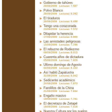
Gobierno de tahúres
29/09/2009 Lecturas: 7.587
Polvo Blanco
28/09/2009 Lecturas: 8.292
El tiraduros
26/09/2009 Lecturas: 9.498
Tengo una corazonada
23/09/2009 Lecturas: 7.572
Dilapidar la herencia
17/09/2009 Lecturas: 8.888
Las amistades peligrosas
15/09/2009 Lecturas: 7.798
El rebuzno de Rodiezmo
09/09/2009 Lecturas: 8.013
Cuarenta años de dictadura
05/09/2009 Lecturas: 7.929
Ultimo domingo de Agosto
04/09/2009 Lecturas: 8.103
Así habló Zapatustra
31/08/2009 Lecturas: 8.042
Sedicente académico
24/08/2009 Lecturas: 7.873
Farolillos de la China
21/08/2009 Lecturas: 7.834
Engaño masivo
19/08/2009 Lecturas: 7.791
El decretazo de Zetapé
18/08/2009 Lecturas: 7.418
Nuestra Cultura por los suelos