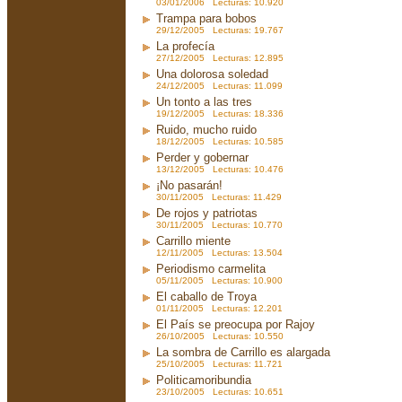
03/01/2006 Lecturas: 10.920
Trampa para bobos
29/12/2005 Lecturas: 19.767
La profecía
27/12/2005 Lecturas: 12.895
Una dolorosa soledad
24/12/2005 Lecturas: 11.099
Un tonto a las tres
19/12/2005 Lecturas: 18.336
Ruido, mucho ruido
18/12/2005 Lecturas: 10.585
Perder y gobernar
13/12/2005 Lecturas: 10.476
¡No pasarán!
30/11/2005 Lecturas: 11.429
De rojos y patriotas
30/11/2005 Lecturas: 10.770
Carrillo miente
12/11/2005 Lecturas: 13.504
Periodismo carmelita
05/11/2005 Lecturas: 10.900
El caballo de Troya
01/11/2005 Lecturas: 12.201
El País se preocupa por Rajoy
26/10/2005 Lecturas: 10.550
La sombra de Carrillo es alargada
25/10/2005 Lecturas: 11.721
Politicamoribundia
23/10/2005 Lecturas: 10.651