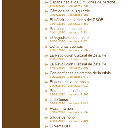
España hacia los 6 millones de parados
19/04/2010 Lecturas: 7.734
Cánticos de la Izquierda
09/04/2010 Lecturas: 8.381
El déficit democrático del PSOE
05/04/2010 Lecturas: 7.380
Perdidos en una crisis
01/04/2010 Lecturas: 7.834
El vejestorio doctrinario
26/03/2010 Lecturas: 7.624
Echar unas cuentas
22/03/2010 Lecturas: 7.532
La Revolución Cultural de Zeta Pe II
17/03/2010 Lecturas: 8.045
La Revolución Cultural de Zeta Pe I
17/03/2010 Lecturas: 7.597
Con confianza saldremos de la crisis
02/03/2010 Lecturas: 8.073
El garito se viene abajo
01/03/2010 Lecturas: 7.916
Putsch a la Justicia
23/02/2010 Lecturas: 8.860
Little fence
08/02/2010 Lecturas: 7.648
Reza, mamón
07/02/2010 Lecturas: 7.659
Saque de honor
13/01/2010 Lecturas: 7.424
El ventajista