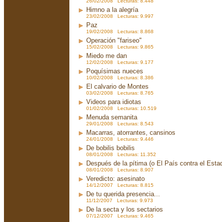
26/02/2008 Lecturas: 8.448
Himno a la alegría
23/02/2008 Lecturas: 9.997
Paz
19/02/2008 Lecturas: 8.868
Operación "fariseo"
15/02/2008 Lecturas: 9.865
Miedo me dan
12/02/2008 Lecturas: 9.177
Poquísimas nueces
10/02/2008 Lecturas: 8.386
El calvario de Montes
03/02/2008 Lecturas: 8.765
Videos para idiotas
01/02/2008 Lecturas: 10.519
Menuda semanita
29/01/2008 Lecturas: 8.543
Macarras, atorrantes, cansinos
24/01/2008 Lecturas: 9.446
De bobilis bobilis
08/01/2008 Lecturas: 11.352
Después de la pítima (o El País contra el Est
08/01/2008 Lecturas: 8.907
Veredicto: asesinato
14/12/2007 Lecturas: 8.815
De tu querida presencia...
11/12/2007 Lecturas: 9.973
De la secta y los sectarios
07/12/2007 Lecturas: 9.465