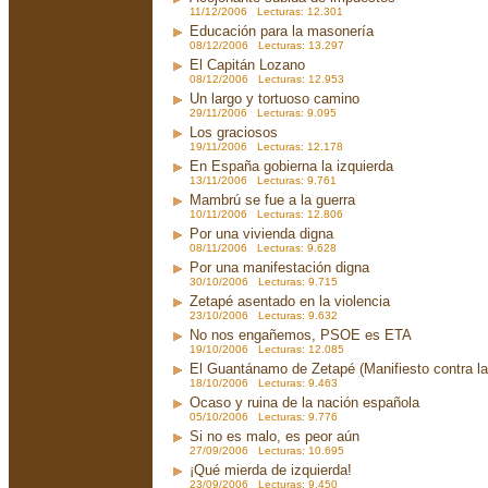
11/12/2006 Lecturas: 12.301
Educación para la masonería
08/12/2006 Lecturas: 13.297
El Capitán Lozano
08/12/2006 Lecturas: 12.953
Un largo y tortuoso camino
29/11/2006 Lecturas: 9.095
Los graciosos
19/11/2006 Lecturas: 12.178
En España gobierna la izquierda
13/11/2006 Lecturas: 9.761
Mambrú se fue a la guerra
10/11/2006 Lecturas: 12.806
Por una vivienda digna
08/11/2006 Lecturas: 9.628
Por una manifestación digna
30/10/2006 Lecturas: 9.715
Zetapé asentado en la violencia
23/10/2006 Lecturas: 9.632
No nos engañemos, PSOE es ETA
19/10/2006 Lecturas: 12.085
El Guantánamo de Zetapé (Manifiesto contra la 
18/10/2006 Lecturas: 9.463
Ocaso y ruina de la nación española
05/10/2006 Lecturas: 9.776
Si no es malo, es peor aún
27/09/2006 Lecturas: 10.695
¡Qué mierda de izquierda!
23/09/2006 Lecturas: 9.450