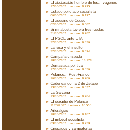
El
abobinable
hombre de los... vagones
17/06/2007 Lecturas: 8.995
Estado policíaco socialista
06/06/2007 Lecturas: 9.197
El asesino de Couso
02/06/2007 Lecturas: 9.682
Si mi abuela tuviera tres ruedas
31/05/2007 Lecturas: 9.282
El PSOE ante ETA
22/05/2007 Lecturas: 9.326
La rosa y el insulto
22/05/2007 Lecturas: 9.394
Campaña crispada
18/05/2007 Lecturas: 10.128
Demasiada política
17/05/2007 Lecturas: 8.836
Polanco... Post-Franco
16/05/2007 Lecturas: 9.986
Cadeneando: la 2 de Zetapé
13/05/2007 Lecturas: 9.077
La Garzona
13/05/2007 Lecturas: 8.984
El suicidio de Polanco
11/05/2007 Lecturas: 10.555
Añoralgias
10/05/2007 Lecturas: 9.187
El imbécil socialista
03/05/2007 Lecturas: 8.939
Crispados y zampatortas