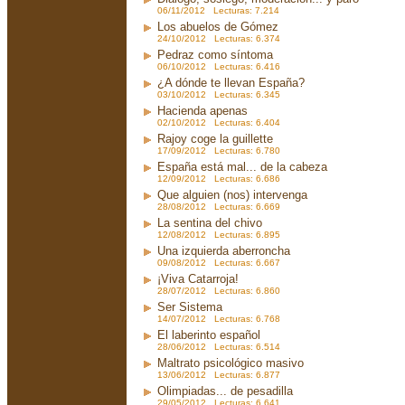
06/11/2012 Lecturas: 7.214
Los abuelos de Gómez
24/10/2012 Lecturas: 6.374
Pedraz como síntoma
06/10/2012 Lecturas: 6.416
¿A dónde te llevan España?
03/10/2012 Lecturas: 6.345
Hacienda apenas
02/10/2012 Lecturas: 6.404
Rajoy coge la guillette
17/09/2012 Lecturas: 6.780
España está mal... de la cabeza
12/09/2012 Lecturas: 6.686
Que alguien (nos) intervenga
28/08/2012 Lecturas: 6.669
La sentina del chivo
12/08/2012 Lecturas: 6.895
Una izquierda aberroncha
09/08/2012 Lecturas: 6.667
¡Viva Catarroja!
28/07/2012 Lecturas: 6.860
Ser Sistema
14/07/2012 Lecturas: 6.768
El laberinto español
28/06/2012 Lecturas: 6.514
Maltrato psicológico masivo
13/06/2012 Lecturas: 6.877
Olimpiadas... de pesadilla
29/05/2012 Lecturas: 6.641