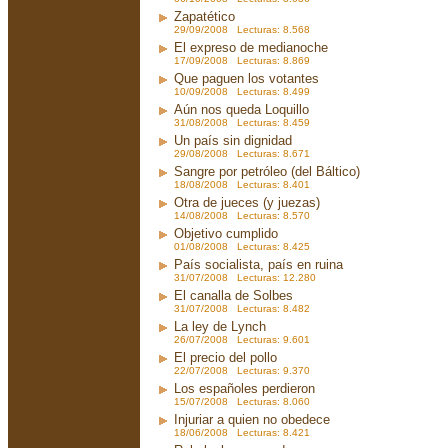
Zapatético
29/09/2008 Lecturas: 8.568
El expreso de medianoche
17/09/2008 Lecturas: 8.869
Que paguen los votantes
10/09/2008 Lecturas: 8.499
Aún nos queda Loquillo
31/08/2008 Lecturas: 8.459
Un país sin dignidad
29/08/2008 Lecturas: 8.671
Sangre por petróleo (del Báltico)
18/08/2008 Lecturas: 8.401
Otra de jueces (y juezas)
14/08/2008 Lecturas: 8.570
Objetivo cumplido
01/08/2008 Lecturas: 8.425
País socialista, país en ruina
31/07/2008 Lecturas: 12.280
El canalla de Solbes
31/07/2008 Lecturas: 8.482
La ley de Lynch
26/07/2008 Lecturas: 9.601
El precio del pollo
22/07/2008 Lecturas: 9.370
Los españoles perdieron
15/07/2008 Lecturas: 8.060
Injuriar a quien no obedece
18/06/2008 Lecturas: 8.421