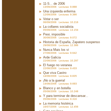
11-S... de 2006
13/09/2006 Lecturas: 9.888
Una izquierda enferma
12/09/2006 Lecturas: 9.386
Votar o ser
06/09/2006 Lecturas: 10.216
La collares socialista
05/09/2006 Lecturas: 13.154
Peor, imposible
30/08/2006 Lecturas: 9.072
Historia de España, Zapatero suspenso
29/08/2006 Lecturas: 12.386
Nunca Mais los vi
27/08/2006 Lecturas: 9.642
Arde Galicia
22/08/2006 Lecturas: 10.297
El fuego no veranea
22/08/2006 Lecturas: 9.433
Que viva Castro
14/08/2006 Lecturas: 9.835
¡No a la guerra!
14/08/2006 Lecturas: 9.693
Blanco y en botella
05/08/2006 Lecturas: 10.248
Y para terminar de descansar...
05/08/2006 Lecturas: 9.316
La memoria histérica
16/07/2006 Lecturas: 12.456