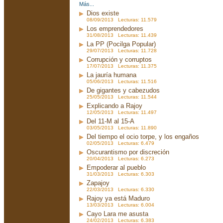
Más...
Dios existe
08/09/2013 Lecturas: 11.579
Los emprendedores
31/08/2013 Lecturas: 11.439
La PP (Pocilga Popular)
29/07/2013 Lecturas: 11.728
Corrupción y corruptos
17/07/2013 Lecturas: 11.375
La jauría humana
05/06/2013 Lecturas: 11.516
De gigantes y cabezudos
25/05/2013 Lecturas: 11.544
Explicando a Rajoy
12/05/2013 Lecturas: 11.497
Del 11-M al 15-A
03/05/2013 Lecturas: 11.890
Del tiempo el ocio torpe, y los engaños
02/05/2013 Lecturas: 6.479
Oscurantismo por discreción
20/04/2013 Lecturas: 6.273
Empoderar al pueblo
31/03/2013 Lecturas: 6.303
Zapajoy
22/03/2013 Lecturas: 6.330
Rajoy ya está Maduro
13/03/2013 Lecturas: 6.004
Cayo Lara me asusta
24/02/2013 Lecturas: 6.383