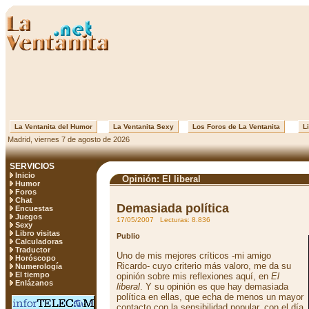
La Ventanita del Humor
La Ventanita Sexy
Los Foros de La Ventanita
Li
Madrid, viernes 7 de agosto de 2026
SERVICIOS
Inicio
Opinión: El liberal
Humor
Foros
Chat
Demasiada política
Encuestas
Juegos
17/05/2007 Lecturas: 8.836
Sexy
Libro visitas
Publio
Calculadoras
Traductor
Uno de mis mejores críticos -mi amigo
Horóscopo
Ricardo- cuyo criterio más valoro, me da su
Numerología
El tiempo
opinión sobre mis reflexiones aquí, en
El
Enlázanos
liberal
. Y su opinión es que hay demasiada
política en ellas, que echa de menos un mayor
contacto con la sensibilidad popular, con el día