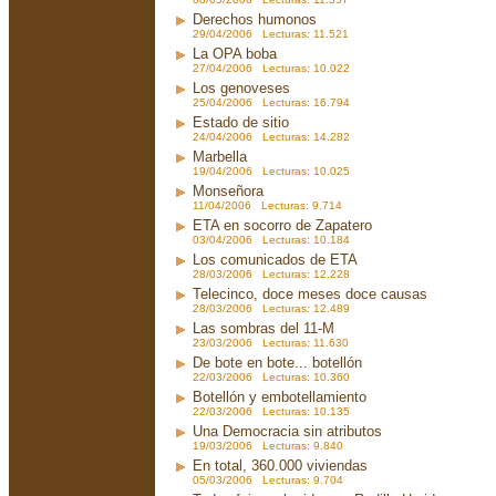
Derechos humonos
29/04/2006 Lecturas: 11.521
La OPA boba
27/04/2006 Lecturas: 10.022
Los genoveses
25/04/2006 Lecturas: 16.794
Estado de sitio
24/04/2006 Lecturas: 14.282
Marbella
19/04/2006 Lecturas: 10.025
Monseñora
11/04/2006 Lecturas: 9.714
ETA en socorro de Zapatero
03/04/2006 Lecturas: 10.184
Los comunicados de ETA
28/03/2006 Lecturas: 12.228
Telecinco, doce meses doce causas
28/03/2006 Lecturas: 12.489
Las sombras del 11-M
23/03/2006 Lecturas: 11.630
De bote en bote... botellón
22/03/2006 Lecturas: 10.360
Botellón y embotellamiento
22/03/2006 Lecturas: 10.135
Una Democracia sin atributos
19/03/2006 Lecturas: 9.840
En total, 360.000 viviendas
05/03/2006 Lecturas: 9.704