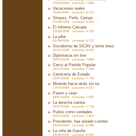
15/08/2009 Lecturas: 7.880
Vacaciones reales
10/08/2009 Lecturas: 8.215
Strauss, Perle, Camps....
07/08/2009 Lecturas: 8.451
El Informe Calzada
03/08/2009 Lecturas: 8.758
La piba
01/08/2009 Lecturas: 8.712
Socialismo de SICAV y tente tieso
30/07/2009 Lecturas: 8.629
Diplomacia sin tino
30/07/2009 Lecturas: 7.888
Cerco al Partido Popular
24/07/2009 Lecturas: 7.544
Carnicería de Estado
22/07/2009 Lecturas: 7.793
Mirando hacia atrás sin ira
17/07/2009 Lecturas: 8.027
Pasen y vean
08/07/2009 Lecturas: 7.852
La derecha cainita
03/07/2009 Lecturas: 7.744
Puños como verdades
03/07/2009 Lecturas: 7.802
Presidente, has estado cumbre
24/06/2009 Lecturas: 8.584
La roña de Garoña
23/06/2009 Lecturas: 8.047