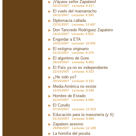
¡Váyase señor Zapatero!
02/12/2007 Lecturas: 9.317
El vuelo del mamarracho
24/11/2007 Lecturas: 9.395
Diplomacia callada
22/11/2007 Lecturas: 13.497
Don Tancredo Rodríguez Zapatero
14/11/2007 Lecturas: 9.823
Engordar a ETA
10/11/2007 Lecturas: 10.005
El estigma originario
01/11/2007 Lecturas: 9.379
El algoritmo de Gore
28/10/2007 Lecturas: 8.901
El País ya no es independiente
22/10/2007 Lecturas: 9.523
¿He sido yo?
20/10/2007 Lecturas: 9.331
Media América no existe
14/10/2007 Lecturas: 9.046
Hombre de Estado
11/10/2007 Lecturas: 9.094
El Corullo
07/10/2007 Lecturas: 12.524
Educación para la masonería (y II)
01/10/2007 Lecturas: 9.984
Zapatero asesino
26/09/2007 Lecturas: 12.188
La homilía del jesuita