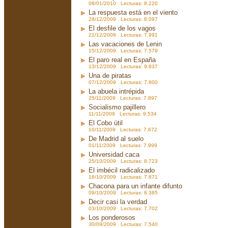
08/01/2010 Lecturas: 8.220
La respuesta está en el viento
28/12/2009 Lecturas: 8.097
El desfile de los vagos
21/12/2009 Lecturas: 7.991
Las vacaciones de Lenin
15/12/2009 Lecturas: 7.579
El paro real en España
13/12/2009 Lecturas: 9.837
Una de piratas
07/12/2009 Lecturas: 7.800
La abuela intrépida
25/11/2009 Lecturas: 7.897
Socialismo pajillero
11/11/2009 Lecturas: 9.534
El Cobo útil
10/11/2009 Lecturas: 7.672
De Madrid al suelo
01/11/2009 Lecturas: 7.999
Universidad caca
25/10/2009 Lecturas: 8.723
El imbécil radicalizado
16/10/2009 Lecturas: 7.871
Chacona para un infante difunto
09/10/2009 Lecturas: 8.385
Decir casi la verdad
03/10/2009 Lecturas: 7.702
Los ponderosos
30/09/2009 Lecturas: 7.540