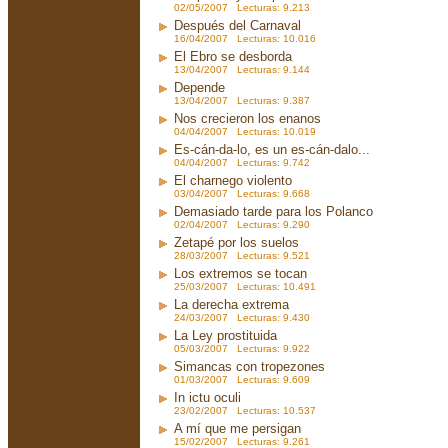
02/05/2007 Lecturas: 9.213
Después del Carnaval
16/04/2007 Lecturas: 10.016
El Ebro se desborda
13/04/2007 Lecturas: 9.144
Depende
13/04/2007 Lecturas: 9.387
Nos crecieron los enanos
04/04/2007 Lecturas: 10.019
Es-cán-da-lo, es un es-cán-dalo...
04/04/2007 Lecturas: 9.742
El charnego violento
03/04/2007 Lecturas: 9.668
Demasiado tarde para los Polanco
02/04/2007 Lecturas: 9.290
Zetapé por los suelos
28/03/2007 Lecturas: 9.521
Los extremos se tocan
25/03/2007 Lecturas: 10.491
La derecha extrema
24/03/2007 Lecturas: 9.430
La Ley prostituida
05/03/2007 Lecturas: 9.922
Simancas con tropezones
01/03/2007 Lecturas: 9.609
In ictu oculi
23/02/2007 Lecturas: 10.537
A mí que me persigan
15/02/2007 Lecturas: 9.261