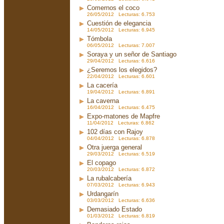
Comernos el coco
26/05/2012 Lecturas: 6.753
Cuestión de elegancia
14/05/2012 Lecturas: 6.945
Tómbola
06/05/2012 Lecturas: 7.007
Soraya y un señor de Santiago
29/04/2012 Lecturas: 6.616
¿Seremos los elegidos?
22/04/2012 Lecturas: 6.601
La cacería
19/04/2012 Lecturas: 6.891
La caverna
16/04/2012 Lecturas: 6.475
Expo-matones de Mapfre
11/04/2012 Lecturas: 6.862
102 días con Rajoy
04/04/2012 Lecturas: 6.878
Otra juerga general
29/03/2012 Lecturas: 6.519
El copago
20/03/2012 Lecturas: 6.872
La rubalcabería
07/03/2012 Lecturas: 6.943
Urdangarín
03/03/2012 Lecturas: 6.636
Demasiado Estado
01/03/2012 Lecturas: 6.819