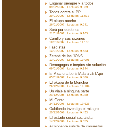
Engañar siempre y a todos
09/02/2007 Lecturas: 9.039
Todos contra el PP
29/01/2007 Lecturas: 11.532
El okupa-mocho
26/01/2007 Lecturas: 9.641
Será por cordones
21/01/2007 Lecturas: 9.163
Carrillo y sus razones
19/01/2007 Lecturas: 11.158
Fascistas
14/01/2007 Lecturas: 9.533
Zetapé de las JONS
13/01/2007 Lecturas: 10.005
Demagogos e ineptos sin solución
09/01/2007 Lecturas: 9.144
ETA da una bofETAda a zETApé
05/01/2007 Lecturas: 9.486
El okupa de la Moncloa
26/12/2006 Lecturas: 10.104
Un viaje a ninguna parte
24/12/2006 Lecturas: 9.080
Mi Gente
24/12/2006 Lecturas: 10.626
Gabilondo investiga el milagro
20/12/2006 Lecturas: 9.453
El estado social socialista
14/12/2006 Lecturas: 9.555
Acojonante subida de impuestos