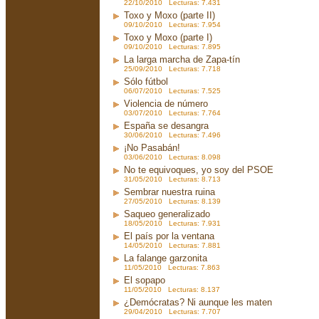
22/10/2010 Lecturas: 7.431
Toxo y Moxo (parte II)
09/10/2010 Lecturas: 7.954
Toxo y Moxo (parte I)
09/10/2010 Lecturas: 7.895
La larga marcha de Zapa-tín
25/09/2010 Lecturas: 7.718
Sólo fútbol
06/07/2010 Lecturas: 7.525
Violencia de número
03/07/2010 Lecturas: 7.764
España se desangra
30/06/2010 Lecturas: 7.496
¡No Pasabán!
03/06/2010 Lecturas: 8.098
No te equivoques, yo soy del PSOE
31/05/2010 Lecturas: 8.713
Sembrar nuestra ruina
27/05/2010 Lecturas: 8.139
Saqueo generalizado
18/05/2010 Lecturas: 7.931
El país por la ventana
14/05/2010 Lecturas: 7.881
La falange garzonita
11/05/2010 Lecturas: 7.863
El sopapo
11/05/2010 Lecturas: 8.137
¿Demócratas? Ni aunque les maten
29/04/2010 Lecturas: 7.707