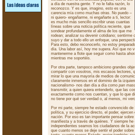
a día de nuestra gente. Y no le falta razón, lo
reconozco. Y es que, imagino, esto es una
carencia mía como muchas otras. No puedo –
ni quiero- engañarme, ni engañarte a ti, lector:
es mucho más sencillo escribir unas cuantas
líneas sobre una noticia política reciente, que
sondear profundamente el alma de los que me
rodean; analizar su devenir cotidiano; sentirme 
suyo y dar a todo ello un enfoque, una perspectiv
Para esto, debo reconocerlo, no estoy preparado
día. Una labor así, hoy me supera. Así que no v
mantenerme a flote que seguir como hasta ahora
mientras me soportéis.
Por otra parte, tampoco ambiciono grandes obj
compartir con vosotros, mis escasos lectores, 
mirar lo que una mayoría de medios de comuni
claramente inmersos en el dominio de la izquierda
nacionalismo- nos dan día a día como
pan mas
transmitir, a quien quiera entenderlo, que las c
exactamente como nos cuentan, y que lo que d
no tiene por qué ser verdad o, al menos, mi ver
Por mi parte, siempre he estado convencido de l
política, y su ejercicio directo, el poder, ejercen
nación. Por eso es tan importante pensar sobre
manifiesta y a través de quiénes. Y siempre he
independientes seamos los ciudadanos de la acci
que cuanto menos se deje sentir el poder sobre 
tanto, cuanto menos Estado, mejor también; cua