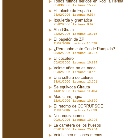
Todos fuimos heridos en Rodilla Herida
03/03/2006 Lecturas: 15.225
El talento de España
28/02/2006 Lecturas: 9.564
Izquierda y gramática
25/02/2006 Lecturas: 9.628
Abu Ghraib
23/02/2006 Lecturas: 10.015
El papelón de ZP
11/02/2006 Lecturas: 10.520
¿Pero sabe esto Conde Pumpido?
08/02/2006 Lecturas: 10.237
El cocalero
05/02/2006 Lecturas: 10.824
Veinte años no es nada
02/02/2006 Lecturas: 10.552
Una cultura de colores
18/01/2006 Lecturas: 13.691
Se equivoca Girauta
14/01/2006 Lecturas: 11.404
Más claro, agua
12/01/2006 Lecturas: 10.859
El retorno de CORRUPSOE
11/01/2006 Lecturas: 12.039
Nos equivocamos
09/01/2006 Lecturas: 10.996
La carretera de los huesos
05/01/2006 Lecturas: 25.204
Veinticinco millones menos