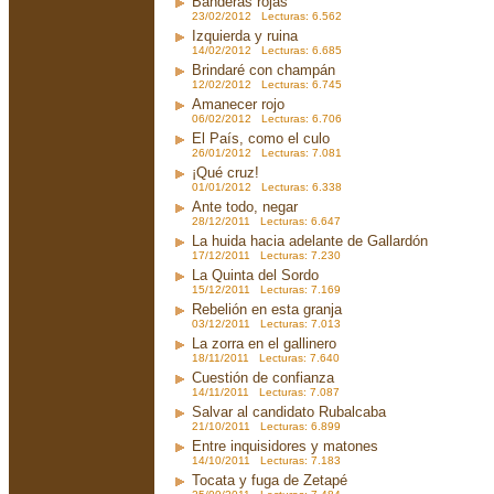
Banderas rojas
23/02/2012 Lecturas: 6.562
Izquierda y ruina
14/02/2012 Lecturas: 6.685
Brindaré con champán
12/02/2012 Lecturas: 6.745
Amanecer rojo
06/02/2012 Lecturas: 6.706
El País, como el culo
26/01/2012 Lecturas: 7.081
¡Qué cruz!
01/01/2012 Lecturas: 6.338
Ante todo, negar
28/12/2011 Lecturas: 6.647
La huida hacia adelante de Gallardón
17/12/2011 Lecturas: 7.230
La Quinta del Sordo
15/12/2011 Lecturas: 7.169
Rebelión en esta granja
03/12/2011 Lecturas: 7.013
La zorra en el gallinero
18/11/2011 Lecturas: 7.640
Cuestión de confianza
14/11/2011 Lecturas: 7.087
Salvar al candidato Rubalcaba
21/10/2011 Lecturas: 6.899
Entre inquisidores y matones
14/10/2011 Lecturas: 7.183
Tocata y fuga de Zetapé