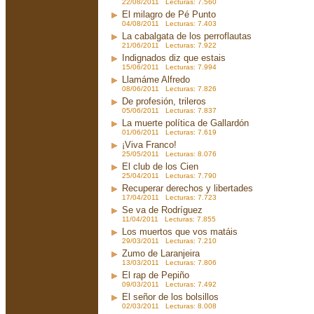
22/08/2011 Lecturas: 7.560
El milagro de Pé Punto
04/08/2011 Lecturas: 7.403
La cabalgata de los perroflautas
21/06/2011 Lecturas: 7.922
Indignados diz que estais
15/06/2011 Lecturas: 7.994
Llamáme Alfredo
08/06/2011 Lecturas: 7.826
De profesión, trileros
05/06/2011 Lecturas: 7.837
La muerte política de Gallardón
01/06/2011 Lecturas: 7.619
¡Viva Franco!
25/05/2011 Lecturas: 8.076
El club de los Cien
25/04/2011 Lecturas: 7.790
Recuperar derechos y libertades
17/04/2011 Lecturas: 7.723
Se va de Rodríguez
11/04/2011 Lecturas: 7.855
Los muertos que vos matáis
29/03/2011 Lecturas: 7.210
Zumo de Laranjeira
13/03/2011 Lecturas: 7.806
El rap de Pepiño
09/03/2011 Lecturas: 7.492
El señor de los bolsillos
02/03/2011 Lecturas: 8.008