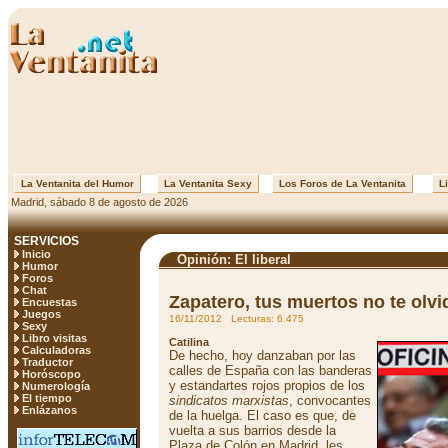
La Ventanita del Humor
La Ventanita Sexy
Los Foros de La Ventanita
Li
Madrid, sábado 8 de agosto de 2026
SERVICIOS
Inicio
Opinión: El liberal
Humor
Foros
Chat
Zapatero, tus muertos no te olvi
Encuestas
Juegos
16/11/2012 Lecturas: 6.475
Sexy
Libro visitas
Catilina
Calculadoras
De hecho, hoy danzaban por las
Traductor
calles de España con las banderas
Horóscopo
y estandartes rojos propios de los
Numerología
El tiempo
sindicatos marxistas
, convocantes
Enlázanos
de la huelga. El caso es que, de
vuelta a sus barrios desde la
Plaza de Colón en Madrid, les