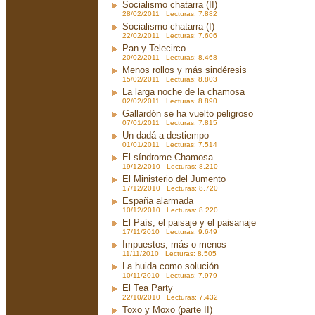
Socialismo chatarra (II)
28/02/2011 Lecturas: 7.882
Socialismo chatarra (I)
22/02/2011 Lecturas: 7.606
Pan y Telecirco
20/02/2011 Lecturas: 8.468
Menos rollos y más sindéresis
15/02/2011 Lecturas: 8.803
La larga noche de la chamosa
02/02/2011 Lecturas: 8.890
Gallardón se ha vuelto peligroso
07/01/2011 Lecturas: 7.815
Un dadá a destiempo
01/01/2011 Lecturas: 7.514
El síndrome Chamosa
19/12/2010 Lecturas: 8.210
El Ministerio del Jumento
17/12/2010 Lecturas: 8.720
España alarmada
10/12/2010 Lecturas: 8.220
El País, el paisaje y el paisanaje
17/11/2010 Lecturas: 9.649
Impuestos, más o menos
11/11/2010 Lecturas: 8.505
La huida como solución
10/11/2010 Lecturas: 7.979
El Tea Party
22/10/2010 Lecturas: 7.432
Toxo y Moxo (parte II)