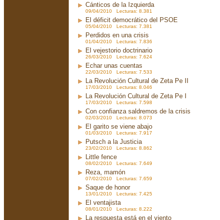
Cánticos de la Izquierda
09/04/2010 Lecturas: 8.381
El déficit democrático del PSOE
05/04/2010 Lecturas: 7.381
Perdidos en una crisis
01/04/2010 Lecturas: 7.836
El vejestorio doctrinario
26/03/2010 Lecturas: 7.624
Echar unas cuentas
22/03/2010 Lecturas: 7.533
La Revolución Cultural de Zeta Pe II
17/03/2010 Lecturas: 8.046
La Revolución Cultural de Zeta Pe I
17/03/2010 Lecturas: 7.598
Con confianza saldremos de la crisis
02/03/2010 Lecturas: 8.073
El garito se viene abajo
01/03/2010 Lecturas: 7.917
Putsch a la Justicia
23/02/2010 Lecturas: 8.862
Little fence
08/02/2010 Lecturas: 7.649
Reza, mamón
07/02/2010 Lecturas: 7.659
Saque de honor
13/01/2010 Lecturas: 7.425
El ventajista
08/01/2010 Lecturas: 8.222
La respuesta está en el viento