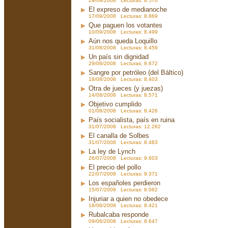
29/09/2008 Lecturas: 8.570
El expreso de medianoche
17/09/2008 Lecturas: 8.869
Que paguen los votantes
10/09/2008 Lecturas: 8.499
Aún nos queda Loquillo
31/08/2008 Lecturas: 8.459
Un país sin dignidad
29/08/2008 Lecturas: 8.672
Sangre por petróleo (del Báltico)
18/08/2008 Lecturas: 8.403
Otra de jueces (y juezas)
14/08/2008 Lecturas: 8.571
Objetivo cumplido
01/08/2008 Lecturas: 8.426
País socialista, país en ruina
31/07/2008 Lecturas: 12.282
El canalla de Solbes
31/07/2008 Lecturas: 8.483
La ley de Lynch
26/07/2008 Lecturas: 9.603
El precio del pollo
22/07/2008 Lecturas: 9.371
Los españoles perdieron
15/07/2008 Lecturas: 8.062
Injuriar a quien no obedece
18/06/2008 Lecturas: 8.421
Rubalcaba responde
09/06/2008 Lecturas: 8.647