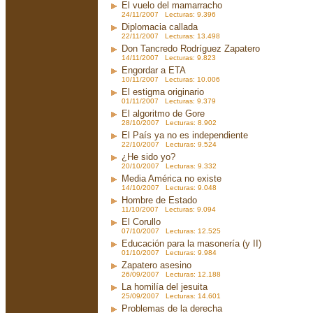
El vuelo del mamarracho
24/11/2007 Lecturas: 9.396
Diplomacia callada
22/11/2007 Lecturas: 13.498
Don Tancredo Rodríguez Zapatero
14/11/2007 Lecturas: 9.823
Engordar a ETA
10/11/2007 Lecturas: 10.006
El estigma originario
01/11/2007 Lecturas: 9.379
El algoritmo de Gore
28/10/2007 Lecturas: 8.902
El País ya no es independiente
22/10/2007 Lecturas: 9.524
¿He sido yo?
20/10/2007 Lecturas: 9.332
Media América no existe
14/10/2007 Lecturas: 9.048
Hombre de Estado
11/10/2007 Lecturas: 9.094
El Corullo
07/10/2007 Lecturas: 12.525
Educación para la masonería (y II)
01/10/2007 Lecturas: 9.984
Zapatero asesino
26/09/2007 Lecturas: 12.188
La homilía del jesuita
25/09/2007 Lecturas: 14.601
Problemas de la derecha