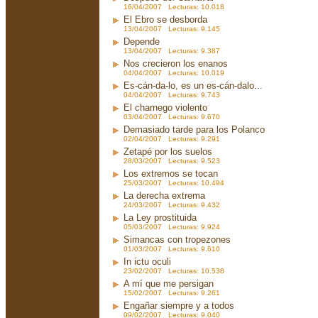
16/04/2007 Lecturas: 10.018
El Ebro se desborda
13/04/2007 Lecturas: 9.145
Depende
13/04/2007 Lecturas: 9.387
Nos crecieron los enanos
04/04/2007 Lecturas: 10.019
Es-cán-da-lo, es un es-cán-dalo...
04/04/2007 Lecturas: 9.743
El charnego violento
03/04/2007 Lecturas: 9.670
Demasiado tarde para los Polanco
02/04/2007 Lecturas: 9.291
Zetapé por los suelos
28/03/2007 Lecturas: 9.523
Los extremos se tocan
25/03/2007 Lecturas: 10.494
La derecha extrema
24/03/2007 Lecturas: 9.432
La Ley prostituida
05/03/2007 Lecturas: 9.924
Simancas con tropezones
01/03/2007 Lecturas: 9.610
In ictu oculi
23/02/2007 Lecturas: 10.538
A mí que me persigan
15/02/2007 Lecturas: 9.261
Engañar siempre y a todos
09/02/2007 Lecturas: 9.040