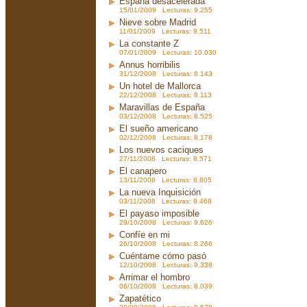
España desacelerada
15/01/2009 Lecturas: 9.255
Nieve sobre Madrid
11/01/2009 Lecturas: 8.511
La constante Z
07/01/2009 Lecturas: 10.030
Annus horribilis
31/12/2008 Lecturas: 8.143
Un hotel de Mallorca
22/12/2008 Lecturas: 8.113
Maravillas de España
03/12/2008 Lecturas: 8.525
El sueño americano
02/12/2008 Lecturas: 8.178
Los nuevos caciques
27/11/2008 Lecturas: 8.571
El canapero
13/11/2008 Lecturas: 8.805
La nueva Inquisición
03/11/2008 Lecturas: 8.468
El payaso imposible
29/10/2008 Lecturas: 9.626
Confíe en mi
26/10/2008 Lecturas: 8.266
Cuéntame cómo pasó
12/10/2008 Lecturas: 9.338
Arrimar el hombro
06/10/2008 Lecturas: 8.039
Zapatético