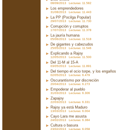
08/09/2013 Lecturas: 11.582
Los emprendedores
31/08/2013 Lecturas: 11.443
La PP (Pocilga Popular)
29/07/2013 Lecturas: 11.730
Corrupción y corruptos
17/07/2013 Lecturas: 11.378
La jauría humana
05/06/2013 Lecturas: 11.518
De gigantes y cabezudos
25/05/2013 Lecturas: 11.546
Explicando a Rajoy
12/05/2013 Lecturas: 11.500
Del 11-M al 15-A
03/05/2013 Lecturas: 11.891
Del tiempo el ocio torpe, y los engaños
02/05/2013 Lecturas: 6.479
Oscurantismo por discreción
20/04/2013 Lecturas: 6.273
Empoderar al pueblo
31/03/2013 Lecturas: 6.306
Zapajoy
22/03/2013 Lecturas: 6.331
Rajoy ya está Maduro
13/03/2013 Lecturas: 6.004
Cayo Lara me asusta
24/02/2013 Lecturas: 6.384
Cultura o basura
23/02/2013 Lecturas: 6.058