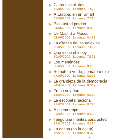
Caros socialistas
12/06/2009 Lecturas: 7.578
A Europa, en un Smart
09/06/2009 Lecturas: 7.796
Pida usted perdón
04/06/2009 Lecturas: 8.022
De Madrid a Moscú
02/06/2009 Lecturas: 8.478
La alianza de las galaxias
20/05/2009 Lecturas: 7.682
Que viene el lobby
16/05/2009 Lecturas: 7.823
Los menéndez
08/05/2009 Lecturas: 8.253
Semáforo verde, semáforo rojo
07/05/2009 Lecturas: 8.903
La grandeza de la democracia
24/04/2009 Lecturas: 8.349
Yo no soy ése
15/04/2009 Lecturas: 8.042
La escopeta nacional
22/02/2009 Lecturas: 8.778
A quemarropa
01/02/2009 Lecturas: 8.408
Tengo una mentira para usted
28/01/2009 Lecturas: 8.284
La caspa (no la casta)
15/01/2009 Lecturas: 8.372