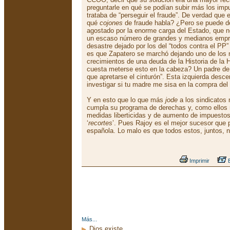
preguntarle en qué se podían subir más los imp
trataba de “perseguir el fraude”. De verdad que 
qué
cojones
de fraude habla? ¿Pero se puede de
agostado por la enorme carga del Estado, que n
un escaso número de grandes y medianos empres
desastre dejado por los del “todos contra el PP
es que Zapatero se marchó dejando uno de los
crecimientos de una deuda de la Historia de la 
cuesta meterse esto en la cabeza? Un padre de f
que apretarse el cinturón”. Esta izquierda desce
investigar si tu madre me sisa en la compra del 
Y en esto que lo que más
jode
a los sindicatos
cumpla su programa de derechas y, como ellos 
medidas liberticidas y de aumento de impuestos
‘
recortes
’. Pues Rajoy es el mejor sucesor que p
española. Lo malo es que todos estos, juntos, n
Imprimir
E
Más...
Dios existe