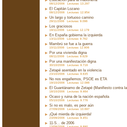
08/12/2006 Lecturas: 13.297
El Capitán Lozano
08/12/2006 Lecturas: 12.954
Un largo y tortuoso camino
29/11/2006 Lecturas: 9.096
Los graciosos
19/11/2006 Lecturas: 12.179
En España gobierna la izquierda
13/11/2006 Lecturas: 9.762
Mambrú se fue a la guerra
10/11/2006 Lecturas: 12.806
Por una vivienda digna
08/11/2006 Lecturas: 9.629
Por una manifestación digna
30/10/2006 Lecturas: 9.716
Zetapé asentado en la violencia
23/10/2006 Lecturas: 9.635
No nos engañemos, PSOE es ETA
19/10/2006 Lecturas: 12.086
El Guantánamo de Zetapé (Manifiesto contra la 
18/10/2006 Lecturas: 9.464
Ocaso y ruina de la nación española
05/10/2006 Lecturas: 9.776
Si no es malo, es peor aún
27/09/2006 Lecturas: 10.697
¡Qué mierda de izquierda!
23/09/2006 Lecturas: 9.451
11-S... de 2006
13/09/2006 Lecturas: 9.890