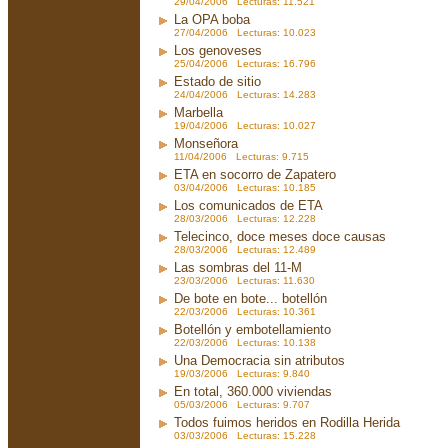
29/04/2006 Lecturas: 11.521
La OPA boba
27/04/2006 Lecturas: 10.023
Los genoveses
25/04/2006 Lecturas: 16.796
Estado de sitio
24/04/2006 Lecturas: 14.283
Marbella
19/04/2006 Lecturas: 10.027
Monseñora
11/04/2006 Lecturas: 9.715
ETA en socorro de Zapatero
03/04/2006 Lecturas: 10.185
Los comunicados de ETA
28/03/2006 Lecturas: 12.228
Telecinco, doce meses doce causas
28/03/2006 Lecturas: 12.489
Las sombras del 11-M
23/03/2006 Lecturas: 11.630
De bote en bote... botellón
22/03/2006 Lecturas: 10.361
Botellón y embotellamiento
22/03/2006 Lecturas: 10.138
Una Democracia sin atributos
19/03/2006 Lecturas: 9.840
En total, 360.000 viviendas
05/03/2006 Lecturas: 9.707
Todos fuimos heridos en Rodilla Herida
03/03/2006 Lecturas: 15.228