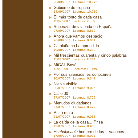
20/09/2007 Lecturas: 10.975
Gobierno de España
14/09/2007 Lecturas: 10.016
El más tonto de cada casa
11/09/2007 Lecturas: 9.353
Superávit de vivienda en España
07/09/2007 Lecturas: 8.832
Ahora que vamos despacio
26/08/2007 Lecturas: 9.061
Cataluña no ha aprendido
19/08/2007 Lecturas: 9.232
Mil trescientas cuarenta y cinco palabras
11/08/2007 Lecturas: 9.082
MiGAL Bosé
11/08/2007 Lecturas: 10.165
Por sus silencios les conoceréis
30/07/2007 Lecturas: 9.342
Niebla visible
30/07/2007 Lecturas: 9.026
Calle 30
27/07/2007 Lecturas: 8.752
Menudos ciudadanos
21/07/2007 Lecturas: 8.479
Prisa mata
21/07/2007 Lecturas: 9.038
La caída de la casa... Prisa
12/07/2007 Lecturas: 8.955
El
abobinable
hombre de los... vagones
17/06/2007 Lecturas: 8.997