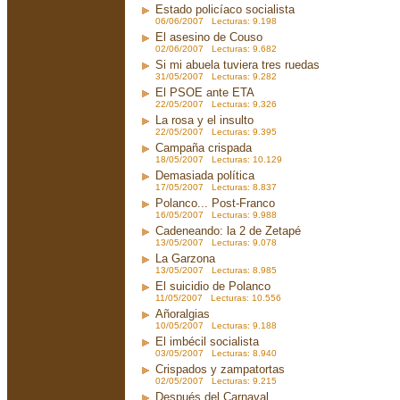
Estado policíaco socialista
06/06/2007 Lecturas: 9.198
El asesino de Couso
02/06/2007 Lecturas: 9.682
Si mi abuela tuviera tres ruedas
31/05/2007 Lecturas: 9.282
El PSOE ante ETA
22/05/2007 Lecturas: 9.326
La rosa y el insulto
22/05/2007 Lecturas: 9.395
Campaña crispada
18/05/2007 Lecturas: 10.129
Demasiada política
17/05/2007 Lecturas: 8.837
Polanco... Post-Franco
16/05/2007 Lecturas: 9.988
Cadeneando: la 2 de Zetapé
13/05/2007 Lecturas: 9.078
La Garzona
13/05/2007 Lecturas: 8.985
El suicidio de Polanco
11/05/2007 Lecturas: 10.556
Añoralgias
10/05/2007 Lecturas: 9.188
El imbécil socialista
03/05/2007 Lecturas: 8.940
Crispados y zampatortas
02/05/2007 Lecturas: 9.215
Después del Carnaval