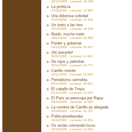
29/12/2005 Lecturas: 19.768
La profecía
27/12/2005 Lecturas: 12.897
Una dolorosa soledad
24/12/2005 Lecturas: 11.100
Un tonto a las tres
19/12/2005 Lecturas: 18.336
Ruido, mucho ruido
18/12/2005 Lecturas: 10.585
Perder y gobernar
13/12/2005 Lecturas: 10.477
¡No pasarán!
30/11/2005 Lecturas: 11.429
De rojos y patriotas
30/11/2005 Lecturas: 10.771
Carrillo miente
12/11/2005 Lecturas: 13.506
Periodismo carmelita
05/11/2005 Lecturas: 10.901
El caballo de Troya
01/11/2005 Lecturas: 12.203
El País se preocupa por Rajoy
26/10/2005 Lecturas: 10.553
La sombra de Carrillo es alargada
25/10/2005 Lecturas: 11.722
Politicamoribundia
23/10/2005 Lecturas: 10.654
Os estáis volviendo locos
22/10/2005 Lecturas: 11.083