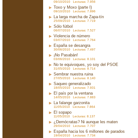
09/10/2010 Lecturas: 7.956
Toxo y Moxo (parte I)
09/10/2010 Lecturas: 7.896
La larga marcha de Zapa-tín
25/09/2010 Lecturas: 7.719
Sólo fútbol
06/07/2010 Lecturas: 7.527
Violencia de número
03/07/2010 Lecturas: 7.764
España se desangra
30/06/2010 Lecturas: 7.497
¡No Pasabán!
03/06/2010 Lecturas: 8.101
No te equivoques, yo soy del PSOE
31/05/2010 Lecturas: 8.714
Sembrar nuestra ruina
27/05/2010 Lecturas: 8.140
Saqueo generalizado
18/05/2010 Lecturas: 7.931
El país por la ventana
14/05/2010 Lecturas: 7.883
La falange garzonita
11/05/2010 Lecturas: 7.864
El sopapo
11/05/2010 Lecturas: 8.137
¿Demócratas? Ni aunque les maten
29/04/2010 Lecturas: 7.707
España hacia los 6 millones de parados
19/04/2010 Lecturas: 7.734