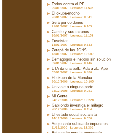
Todos contra el PP
29/01/2007 Lecturas: 11.536
El okupa-mocho
26/01/2007 Lecturas: 9.641
Será por cordones
21/01/2007 Lecturas: 9.165
Carrillo y sus razones
19/01/2007 Lecturas: 11.158
Fascistas
14/01/2007 Lecturas: 9.533
Zetapé de las JONS
13/01/2007 Lecturas: 10.007
Demagogos e ineptos sin solución
09/01/2007 Lecturas: 9.146
ETA da una bofETAda a zETApé
05/01/2007 Lecturas: 9.486
El okupa de la Moncloa
26/12/2006 Lecturas: 10.105
Un viaje a ninguna parte
24/12/2006 Lecturas: 9.081
Mi Gente
24/12/2006 Lecturas: 10.628
Gabilondo investiga el milagro
20/12/2006 Lecturas: 9.454
El estado social socialista
14/12/2006 Lecturas: 9.556
Acojonante subida de impuestos
11/12/2006 Lecturas: 12.302
Educación para la masonería