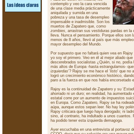
contemplo y veo la cara vencida
de una clase media prácticamente
aniquilada y sumida en una
pobreza y una tasa de desempleo
impensable e inadmisible. Son los
muertos de Zapatero que, como
zombies
, arrastran sus vestiduras pardas en la 
lleva. Nunca el pensamiento. Porque ellos son l
menos de 8 años, llevó al país que más empleo 
mayor desempleo del Mundo.
Por supuesto que no faltará quien vea en Rajoy 
yo soy el primero. Veo en él al mejor aliado que
descerebrados socialistas ¿Quién, si no, podía 
más altos de Europa -hasta estrangularnos- qu
izquierdas
’? Rajoy se me hace el ‘
listo
’ que no 
logró un crecimiento económico histórico, dando
paro a la fuerza en que nos había encorsetado
Rajoy es la continuidad de Zapatero y su ‘
Estad
ahorrado ni un duro; en realidad, ha aumentado el
estatal corre por un aumento de impuestos suici
en Europa. Como Zapatero, Rajoy se ha rodeado
aúpa, aunque estos sepan leer. No hay ley pol
Rajoy criticara que luego haya derogado; ni lad
sino, al contrario, ha indultado a unos cuantos.
ha podido tener esta izquierda demagoga.
Ayer escuchaba en una entrevista al portavoz d
CCOO, decir que su solución era una mayor rec