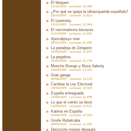
El bloqueo
21/10/2005 Lecturas: 10.485
¿Por qué se queja la ultraizquierda española?
19/10/2005 Lecturas: 11.813
El Lewinsky
13/10/2005 Lecturas: 10.943
El nacionalismo bocazas
11/10/2005 Lecturas: 11.038
Apocalipsys now
09/10/2005 Lecturas: 11.280
La paradoja de Zetapero
26/09/2005 Lecturas: 11.557
La pegatina
25/09/2005 Lecturas: 11.778
Moncho Borrajo y Rosa Valenty
24/09/2005 Lecturas: 21.021
Gran ganga
20/09/2005 Lecturas: 13.125
Cambiar la Ley Electoral
18/09/2005 Lecturas: 13.924
España entreguada
14/09/2005 Lecturas: 11.858
Lo que el viento se llevó
12/09/2005 Lecturas: 11.612
Katrina en España
10/09/2005 Lecturas: 10.525
Gruñe Rubalcaba
09/09/2005 Lecturas: 11.204
Dieciocho meses después