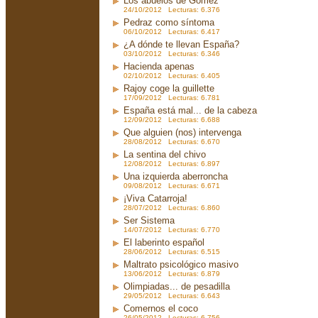
Los abuelos de Gómez
24/10/2012 Lecturas: 6.376
Pedraz como síntoma
06/10/2012 Lecturas: 6.417
¿A dónde te llevan España?
03/10/2012 Lecturas: 6.346
Hacienda apenas
02/10/2012 Lecturas: 6.405
Rajoy coge la guillette
17/09/2012 Lecturas: 6.781
España está mal... de la cabeza
12/09/2012 Lecturas: 6.688
Que alguien (nos) intervenga
28/08/2012 Lecturas: 6.670
La sentina del chivo
12/08/2012 Lecturas: 6.897
Una izquierda aberroncha
09/08/2012 Lecturas: 6.671
¡Viva Catarroja!
28/07/2012 Lecturas: 6.860
Ser Sistema
14/07/2012 Lecturas: 6.770
El laberinto español
28/06/2012 Lecturas: 6.515
Maltrato psicológico masivo
13/06/2012 Lecturas: 6.879
Olimpiadas... de pesadilla
29/05/2012 Lecturas: 6.643
Comernos el coco
26/05/2012 Lecturas: 6.756