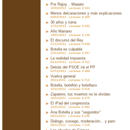
Por Rajoy... Maaato
10/02/2013 Lecturas: 6.331
Menos delcaraciones y más explicaciones
05/02/2013 Lecturas: 6.305
30 años y ruina
27/01/2013 Lecturas: 6.452
Año Mariano
10/01/2013 Lecturas: 6.135
El discurso del Rey
27/12/2012 Lecturas: 6.049
Botella es culpable
23/12/2012 Lecturas: 6.357
La realidad impuesta
03/12/2012 Lecturas: 6.312
Detrás del PSOE irá el PP
02/12/2012 Lecturas: 6.488
Vuelva general
26/11/2012 Lecturas: 6.714
Botella, botellón y botellazo
22/11/2012 Lecturas: 6.518
Zapatero, tus muertos no te olvidan
16/11/2012 Lecturas: 6.475
El iPad del congresista
10/11/2012 Lecturas: 6.393
Ana Botella y sus "segundos"
09/11/2012 Lecturas: 6.236
Diálogo, sosiego, moderación... y paro
06/11/2012 Lecturas: 7.218