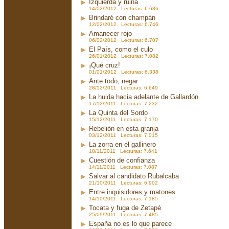
Izquierda y ruina
14/02/2012 Lecturas: 6.686
Brindaré con champán
12/02/2012 Lecturas: 6.746
Amanecer rojo
06/02/2012 Lecturas: 6.707
El País, como el culo
26/01/2012 Lecturas: 7.082
¡Qué cruz!
01/01/2012 Lecturas: 6.338
Ante todo, negar
28/12/2011 Lecturas: 6.649
La huida hacia adelante de Gallardón
17/12/2011 Lecturas: 7.232
La Quinta del Sordo
15/12/2011 Lecturas: 7.170
Rebelión en esta granja
03/12/2011 Lecturas: 7.015
La zorra en el gallinero
18/11/2011 Lecturas: 7.641
Cuestión de confianza
14/11/2011 Lecturas: 7.087
Salvar al candidato Rubalcaba
21/10/2011 Lecturas: 6.902
Entre inquisidores y matones
14/10/2011 Lecturas: 7.185
Tocata y fuga de Zetapé
25/09/2011 Lecturas: 7.485
España no es lo que parece