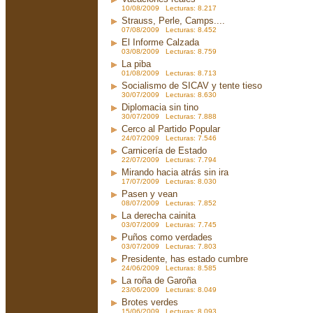
10/08/2009 Lecturas: 8.217
Strauss, Perle, Camps....
07/08/2009 Lecturas: 8.452
El Informe Calzada
03/08/2009 Lecturas: 8.759
La piba
01/08/2009 Lecturas: 8.713
Socialismo de SICAV y tente tieso
30/07/2009 Lecturas: 8.630
Diplomacia sin tino
30/07/2009 Lecturas: 7.888
Cerco al Partido Popular
24/07/2009 Lecturas: 7.546
Carnicería de Estado
22/07/2009 Lecturas: 7.794
Mirando hacia atrás sin ira
17/07/2009 Lecturas: 8.030
Pasen y vean
08/07/2009 Lecturas: 7.852
La derecha cainita
03/07/2009 Lecturas: 7.745
Puños como verdades
03/07/2009 Lecturas: 7.803
Presidente, has estado cumbre
24/06/2009 Lecturas: 8.585
La roña de Garoña
23/06/2009 Lecturas: 8.049
Brotes verdes
15/06/2009 Lecturas: 8.093