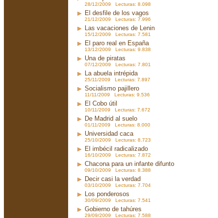
28/12/2009 Lecturas: 8.098
El desfile de los vagos
21/12/2009 Lecturas: 7.996
Las vacaciones de Lenin
15/12/2009 Lecturas: 7.581
El paro real en España
13/12/2009 Lecturas: 9.838
Una de piratas
07/12/2009 Lecturas: 7.801
La abuela intrépida
25/11/2009 Lecturas: 7.897
Socialismo pajillero
11/11/2009 Lecturas: 9.536
El Cobo útil
10/11/2009 Lecturas: 7.672
De Madrid al suelo
01/11/2009 Lecturas: 8.000
Universidad caca
25/10/2009 Lecturas: 8.723
El imbécil radicalizado
16/10/2009 Lecturas: 7.872
Chacona para un infante difunto
09/10/2009 Lecturas: 8.388
Decir casi la verdad
03/10/2009 Lecturas: 7.704
Los ponderosos
30/09/2009 Lecturas: 7.541
Gobierno de tahúres
29/09/2009 Lecturas: 7.588