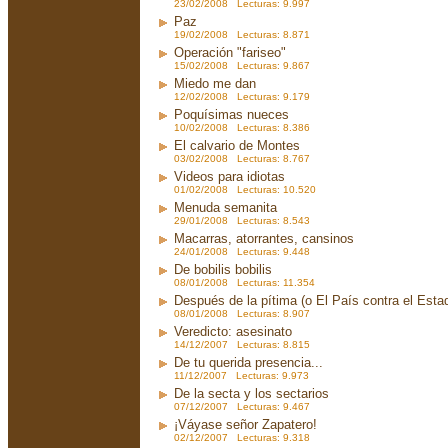
23/02/2008 Lecturas: 9.997
Paz
19/02/2008 Lecturas: 8.871
Operación "fariseo"
15/02/2008 Lecturas: 9.867
Miedo me dan
12/02/2008 Lecturas: 9.179
Poquísimas nueces
10/02/2008 Lecturas: 8.386
El calvario de Montes
03/02/2008 Lecturas: 8.767
Videos para idiotas
01/02/2008 Lecturas: 10.520
Menuda semanita
29/01/2008 Lecturas: 8.543
Macarras, atorrantes, cansinos
24/01/2008 Lecturas: 9.448
De bobilis bobilis
08/01/2008 Lecturas: 11.354
Después de la pítima (o El País contra el Est
08/01/2008 Lecturas: 8.907
Veredicto: asesinato
14/12/2007 Lecturas: 8.815
De tu querida presencia...
11/12/2007 Lecturas: 9.973
De la secta y los sectarios
07/12/2007 Lecturas: 9.467
¡Váyase señor Zapatero!
02/12/2007 Lecturas: 9.318