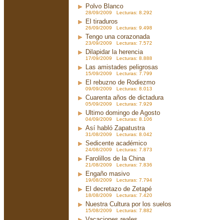
Polvo Blanco
28/09/2009 Lecturas: 8.292
El tiraduros
26/09/2009 Lecturas: 9.498
Tengo una corazonada
23/09/2009 Lecturas: 7.572
Dilapidar la herencia
17/09/2009 Lecturas: 8.888
Las amistades peligrosas
15/09/2009 Lecturas: 7.799
El rebuzno de Rodiezmo
09/09/2009 Lecturas: 8.013
Cuarenta años de dictadura
05/09/2009 Lecturas: 7.929
Ultimo domingo de Agosto
04/09/2009 Lecturas: 8.106
Así habló Zapatustra
31/08/2009 Lecturas: 8.042
Sedicente académico
24/08/2009 Lecturas: 7.873
Farolillos de la China
21/08/2009 Lecturas: 7.836
Engaño masivo
19/08/2009 Lecturas: 7.794
El decretazo de Zetapé
18/08/2009 Lecturas: 7.420
Nuestra Cultura por los suelos
15/08/2009 Lecturas: 7.882
Vacaciones reales