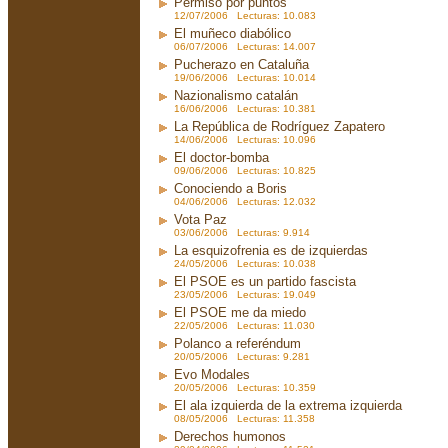
Permiso por puntos
12/07/2006 Lecturas: 10.083
El muñeco diabólico
06/07/2006 Lecturas: 14.007
Pucherazo en Cataluña
19/06/2006 Lecturas: 10.014
Nazionalismo catalán
16/06/2006 Lecturas: 10.381
La República de Rodríguez Zapatero
14/06/2006 Lecturas: 10.096
El doctor-bomba
09/06/2006 Lecturas: 10.825
Conociendo a Boris
04/06/2006 Lecturas: 12.032
Vota Paz
03/06/2006 Lecturas: 9.914
La esquizofrenia es de izquierdas
24/05/2006 Lecturas: 10.038
El PSOE es un partido fascista
23/05/2006 Lecturas: 19.049
El PSOE me da miedo
22/05/2006 Lecturas: 11.030
Polanco a referéndum
20/05/2006 Lecturas: 9.281
Evo Modales
20/05/2006 Lecturas: 10.359
El ala izquierda de la extrema izquierda
08/05/2006 Lecturas: 11.358
Derechos humonos