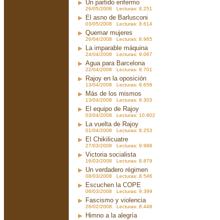
Un partido enfermo
26/05/2008 Lecturas: 8.251
El asno de Barlusconi
03/05/2008 Lecturas: 8.614
Quemar mujeres
26/04/2008 Lecturas: 8.965
La imparable máquina
24/04/2008 Lecturas: 9.067
Agua para Barcelona
22/04/2008 Lecturas: 8.701
Rajoy en la oposición
13/04/2008 Lecturas: 8.658
Más de los mismos
13/04/2008 Lecturas: 9.303
El equipo de Rajoy
03/04/2008 Lecturas: 10.802
La vuelta de Rajoy
01/04/2008 Lecturas: 8.253
El Chikilicuatre
27/03/2008 Lecturas: 9.998
Victoria socialista
16/03/2008 Lecturas: 8.879
Un verdadero régimen
08/03/2008 Lecturas: 8.546
Escuchen la COPE
06/03/2008 Lecturas: 9.399
Fascismo y violencia
26/02/2008 Lecturas: 8.448
Himno a la alegría