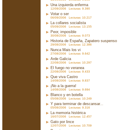
Una izquierda enferma
12/09/2006 Lecturas: 9.390
Votar o ser
06/09/2006 Lecturas: 10.217
La collares socialista
05/09/2006 Lecturas: 13.155
Peor, imposible
30/08/2006 Lecturas: 9.073
Historia de España, Zapatero suspenso
29/08/2006 Lecturas: 12.386
Nunca Mais los vi
27/08/2006 Lecturas: 9.642
Arde Galicia
22/08/2006 Lecturas: 10.297
El fuego no veranea
22/08/2006 Lecturas: 9.433
Que viva Castro
14/08/2006 Lecturas: 9.837
¡No a la guerra!
14/08/2006 Lecturas: 9.694
Blanco y en botella
05/08/2006 Lecturas: 10.249
Y para terminar de descansar...
05/08/2006 Lecturas: 9.316
La memoria histérica
16/07/2006 Lecturas: 12.457
Gato por lince
12/07/2006 Lecturas: 10.709