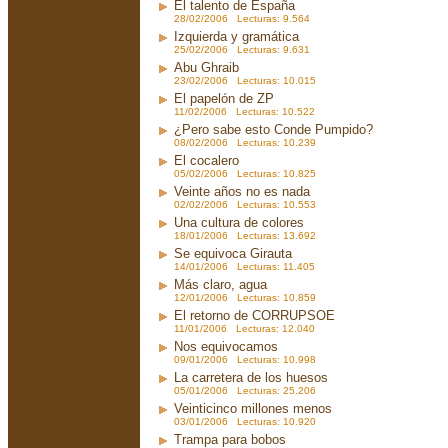
El talento de España
28/02/2006 Lecturas: 9.564
Izquierda y gramática
25/02/2006 Lecturas: 9.631
Abu Ghraib
23/02/2006 Lecturas: 10.015
El papelón de ZP
11/02/2006 Lecturas: 10.522
¿Pero sabe esto Conde Pumpido?
08/02/2006 Lecturas: 10.239
El cocalero
05/02/2006 Lecturas: 10.825
Veinte años no es nada
02/02/2006 Lecturas: 10.553
Una cultura de colores
18/01/2006 Lecturas: 13.692
Se equivoca Girauta
14/01/2006 Lecturas: 11.405
Más claro, agua
12/01/2006 Lecturas: 10.859
El retorno de CORRUPSOE
11/01/2006 Lecturas: 12.040
Nos equivocamos
09/01/2006 Lecturas: 10.998
La carretera de los huesos
05/01/2006 Lecturas: 25.206
Veinticinco millones menos
03/01/2006 Lecturas: 10.920
Trampa para bobos