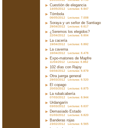
Cuestión de elegancia
14/05/2012 Lecturas: 6.947
Tómbola
06/05/2012 Lecturas: 7.008
Soraya y un señor de Santiago
29/04/2012 Lecturas: 6.617
¿Seremos los elegidos?
22/04/2012 Lecturas: 6.604
La cacería
19/04/2012 Lecturas: 6.892
La caverna
16/04/2012 Lecturas: 6.476
Expo-matones de Mapfre
11/04/2012 Lecturas: 6.862
102 días con Rajoy
04/04/2012 Lecturas: 6.879
Otra juerga general
29/03/2012 Lecturas: 6.520
El copago
20/03/2012 Lecturas: 6.875
La rubalcabería
07/03/2012 Lecturas: 6.944
Urdangarín
03/03/2012 Lecturas: 6.637
Demasiado Estado
01/03/2012 Lecturas: 6.820
Banderas rojas
23/02/2012 Lecturas: 6.565