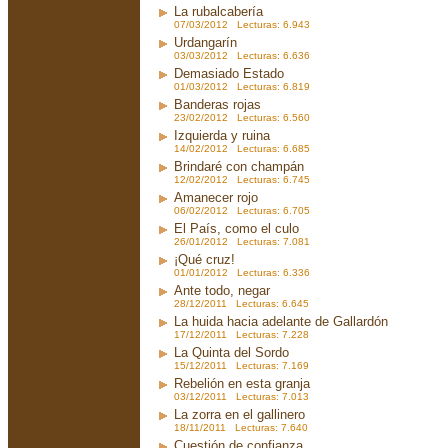
La rubalcabería
07/03/2012 Lecturas: 6.943
Urdangarín
03/03/2012 Lecturas: 6.636
Demasiado Estado
01/03/2012 Lecturas: 6.819
Banderas rojas
23/02/2012 Lecturas: 6.560
Izquierda y ruina
14/02/2012 Lecturas: 6.685
Brindaré con champán
12/02/2012 Lecturas: 6.745
Amanecer rojo
06/02/2012 Lecturas: 6.705
El País, como el culo
26/01/2012 Lecturas: 7.081
¡Qué cruz!
01/01/2012 Lecturas: 6.336
Ante todo, negar
28/12/2011 Lecturas: 6.645
La huida hacia adelante de Gallardón
17/12/2011 Lecturas: 7.228
La Quinta del Sordo
15/12/2011 Lecturas: 7.169
Rebelión en esta granja
03/12/2011 Lecturas: 7.013
La zorra en el gallinero
18/11/2011 Lecturas: 7.640
Cuestión de confianza