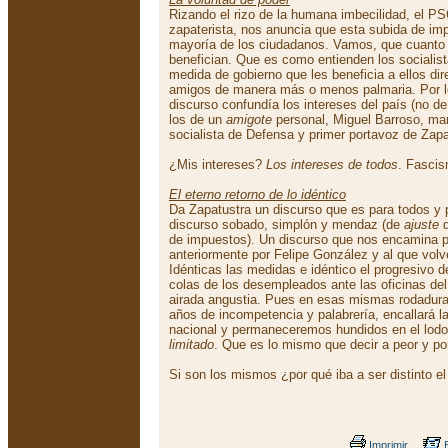
Rizando el rizo de la humana imbecilidad, el 
zapaterista, nos anuncia que esta subida de i
mayoría de los ciudadanos. Vamos, que cuanto
benefician. Que es como entienden los socialis
medida de gobierno que les beneficia a ellos d
amigos de manera más o menos palmaria. Por lo
discurso confundía los intereses del país (no d
los de un
amigote
personal, Miguel Barroso, mari
socialista de Defensa y primer portavoz de Zap
¿Mis intereses?
Los intereses de todos
. Fascis
El eterno retorno de lo idéntico
Da Zapatustra un discurso que es para todos y 
discurso sobado, simplón y mendaz (de
ajuste
d
de impuestos). Un discurso que nos encamina p
anteriormente por Felipe González y al que vo
Idénticas las medidas e idéntico el progresivo de
colas de los desempleados ante las oficinas de
airada angustia. Pues en esas mismas rodadura
años de incompetencia y palabrería, encallará l
nacional y permaneceremos hundidos en el lodo
limitado
. Que es lo mismo que decir a peor y p
Si son los mismos ¿por qué iba a ser distinto el
Imprimir
E