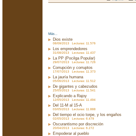
Más...
Dios existe
08/09/2013 Lecturas: 11.576
Los emprendedores
31/08/2013 Lecturas: 11.437
La PP (Pocilga Popular)
29/07/2013 Lecturas: 11.726
Corrupción y corruptos
17/07/2013 Lecturas: 11.373
La jauría humana
05/06/2013 Lecturas: 11.512
De gigantes y cabezudos
25/05/2013 Lecturas: 11.541
Explicando a Rajoy
12/05/2013 Lecturas: 11.494
Del 11-M al 15-A
03/05/2013 Lecturas: 11.888
Del tiempo el ocio torpe, y los engaños
02/05/2013 Lecturas: 6.479
Oscurantismo por discreción
20/04/2013 Lecturas: 6.272
Empoderar al pueblo