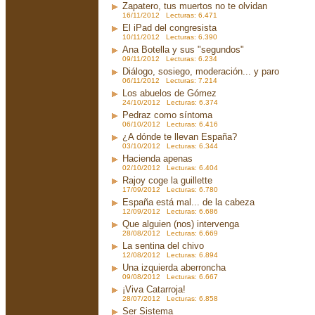
Zapatero, tus muertos no te olvidan
16/11/2012 Lecturas: 6.471
El iPad del congresista
10/11/2012 Lecturas: 6.390
Ana Botella y sus "segundos"
09/11/2012 Lecturas: 6.234
Diálogo, sosiego, moderación... y paro
06/11/2012 Lecturas: 7.214
Los abuelos de Gómez
24/10/2012 Lecturas: 6.374
Pedraz como síntoma
06/10/2012 Lecturas: 6.416
¿A dónde te llevan España?
03/10/2012 Lecturas: 6.344
Hacienda apenas
02/10/2012 Lecturas: 6.404
Rajoy coge la guillette
17/09/2012 Lecturas: 6.780
España está mal... de la cabeza
12/09/2012 Lecturas: 6.686
Que alguien (nos) intervenga
28/08/2012 Lecturas: 6.669
La sentina del chivo
12/08/2012 Lecturas: 6.894
Una izquierda aberroncha
09/08/2012 Lecturas: 6.667
¡Viva Catarroja!
28/07/2012 Lecturas: 6.858
Ser Sistema