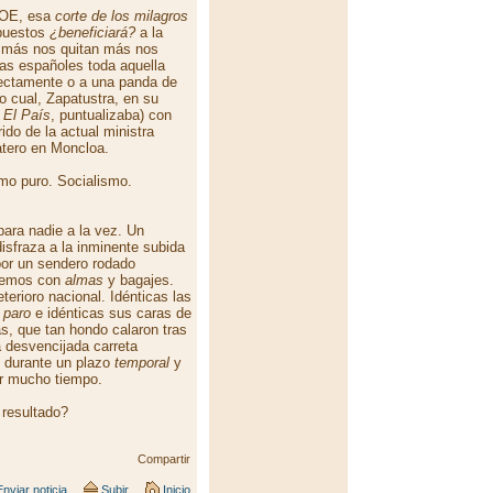
PSOE, esa
corte de los milagros
mpuestos
¿beneficiará?
a la
 más nos quitan más nos
tas españoles toda aquella
irectamente o a una panda de
 cual, Zapatustra, en su
e
El País
, puntualizaba) con
do de la actual ministra
atero en Moncloa.
mo puro. Socialismo.
para nadie a la vez. Un
isfraza a la inminente subida
or un sendero rodado
lvemos con
almas
y bagajes.
terioro nacional. Idénticas las
l
paro
e idénticas sus caras de
s, que tan hondo calaron tras
a desvencijada carreta
 durante un plazo
temporal
y
or mucho tiempo.
 resultado?
Compartir
nviar noticia
Subir
Inicio