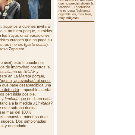
que no pueden digerir la
felicidad... La felicidad
no es cosa fácilmente
digerible; es, más bien,
muy indigesta
s
, aquellos a quienes invita a
to si no fuera porque, sumidos
 a los suyos unas vacaciones
nistro europeo que no paga su
stros riñones (
gasto sosial
).
moso
Zapatero.
ro
dixit
) este tiranuelo nos
ge de improviso; nosotros la
ocialismo de SICAV y
sté en La Mareta porque,
Agosto, aprovechará el sopor
a que pase desapercibida una
se detendrá
. Imposible acertar
s percibida posible,
l
y
limitada
que no dicen nada
rtancia a la medida
¿Limitada?
ue este sátrapa decida
á ser más del 100%
los impuestos mientras dure
e suceda. Dos simplonadas
ial y degradada.