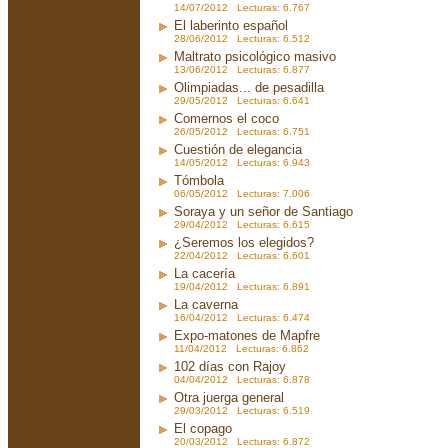
14/07/2012 Lecturas: 6.767
El laberinto español
28/06/2012 Lecturas: 6.512
Maltrato psicológico masivo
13/06/2012 Lecturas: 6.877
Olimpiadas... de pesadilla
29/05/2012 Lecturas: 6.641
Comernos el coco
26/05/2012 Lecturas: 6.751
Cuestión de elegancia
14/05/2012 Lecturas: 6.943
Tómbola
06/05/2012 Lecturas: 7.006
Soraya y un señor de Santiago
29/04/2012 Lecturas: 6.615
¿Seremos los elegidos?
22/04/2012 Lecturas: 6.601
La cacería
19/04/2012 Lecturas: 6.891
La caverna
16/04/2012 Lecturas: 6.474
Expo-matones de Mapfre
11/04/2012 Lecturas: 6.862
102 días con Rajoy
04/04/2012 Lecturas: 6.878
Otra juerga general
29/03/2012 Lecturas: 6.519
El copago
20/03/2012 Lecturas: 6.872