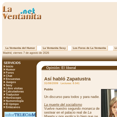
La Ventanita del Humor
La Ventanita Sexy
Los Foros de La Ventanita
Li
Madrid, viernes 7 de agosto de 2026
SERVICIOS
Inicio
Opinión: El liberal
Humor
Foros
Chat
Así habló Zapatustra
Encuestas
Juegos
31/08/2009 Lecturas: 8.041
Sexy
Libro visitas
Publio
Calculadoras
Traductor
Un discurso para todos y para nadie.
Horóscopo
Numerología
El tiempo
La muerte del socialismo
Enlázanos
Vuelve nuestro segundo
monarca
de
sestear en el palacio real de
La
Mareta
y nos explica lo bien que se