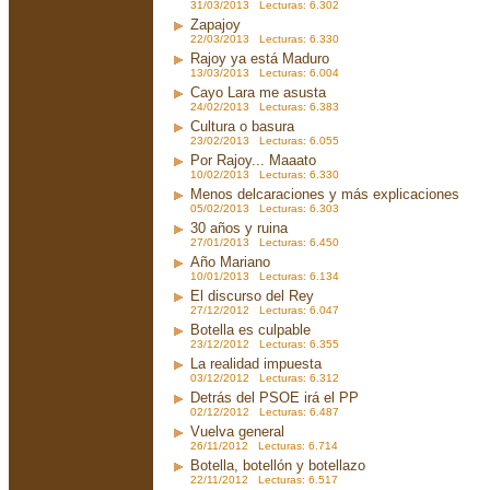
31/03/2013 Lecturas: 6.302
Zapajoy
22/03/2013 Lecturas: 6.330
Rajoy ya está Maduro
13/03/2013 Lecturas: 6.004
Cayo Lara me asusta
24/02/2013 Lecturas: 6.383
Cultura o basura
23/02/2013 Lecturas: 6.055
Por Rajoy... Maaato
10/02/2013 Lecturas: 6.330
Menos delcaraciones y más explicaciones
05/02/2013 Lecturas: 6.303
30 años y ruina
27/01/2013 Lecturas: 6.450
Año Mariano
10/01/2013 Lecturas: 6.134
El discurso del Rey
27/12/2012 Lecturas: 6.047
Botella es culpable
23/12/2012 Lecturas: 6.355
La realidad impuesta
03/12/2012 Lecturas: 6.312
Detrás del PSOE irá el PP
02/12/2012 Lecturas: 6.487
Vuelva general
26/11/2012 Lecturas: 6.714
Botella, botellón y botellazo
22/11/2012 Lecturas: 6.517