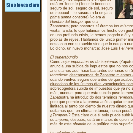
está en Tenerife (Tenerife tieeeene,
seguro de sol, seguro de sol, seguro
de soooool... le susurra a la oreja la
prima donna
consorte) No era
el
Hombre del tiempo
, que era
Zapatustra; pero nosotros sí éramos
los mismo
visitar la isla, lo que hubiéramos hecho con gus
en una profunda crisis, le hemos pagado a él y
propias de reyes. Hablamos del único primer mi
descanso con su sueldo sino que lo carga a nue
Lo dicho, un nuevo monarca: José Luis I
el her
El superabundio
Como
bajar impuestos es de izquierdas
(Zapate
anuncia una subida de impuestos que no nos co
anunciamos aquí hace bastantes semanas en
S
tentetieso
:
descansemos de Zapatero mientras e
cuando vuelva, seguro que antes de que acabe 
ciudadano de los últimos días vacacionales par
sobrecogedora subida de impuestos que ya no 
más, aunque, para que esta subida pase lo meno
Zapatustra ha introducido dos términos
tempora
pero que permite a la prensa acólita quitar impo
limitada al tanto por ciento de nuestro dinero q
quitarnos que, en última instancia, nunca podr
¿Temporal?
Esta claro que él solo puede subir 
su
imperio
, después, está en manos de quien l
más de este
abundio
de la política más superfic
La voluntad de poder