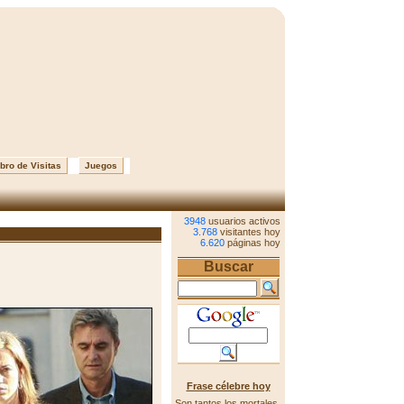
bro de Visitas
Juegos
3948
usuarios activos
3.768
visitantes hoy
6.620
páginas hoy
Buscar
Frase célebre hoy
Son tantos los mortales