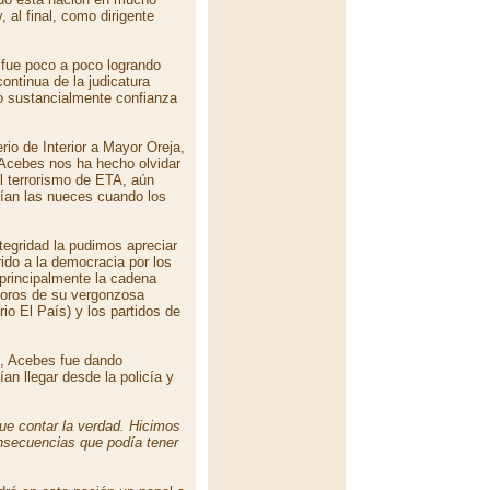
 al final, como dirigente
n fue poco a poco logrando
continua de la judicatura
o sustancialmente confianza
erio de Interior a Mayor Oreja,
, Acebes nos ha hecho olvidar
l terrorismo de ETA, aún
gían las nueces cuando los
tegridad la pudimos apreciar
rido a la democracia por los
principalmente la cadena
noros de su vergonzosa
io El País) y los partidos de
, Acebes fue dando
an llegar desde la policía y
ue contar la verdad. Hicimos
nsecuencias que podía tener