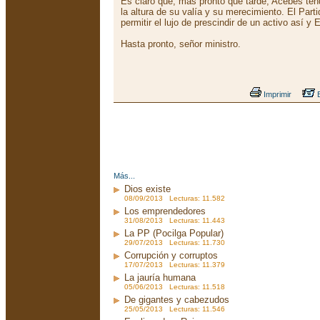
Es claro que, más pronto que tarde, Acebes ten
la altura de su valía y su merecimiento. El Par
permitir el lujo de prescindir de un activo así 
Hasta pronto, señor ministro.
Imprimir
E
Más...
Dios existe
08/09/2013 Lecturas: 11.582
Los emprendedores
31/08/2013 Lecturas: 11.443
La PP (Pocilga Popular)
29/07/2013 Lecturas: 11.730
Corrupción y corruptos
17/07/2013 Lecturas: 11.379
La jauría humana
05/06/2013 Lecturas: 11.518
De gigantes y cabezudos
25/05/2013 Lecturas: 11.546