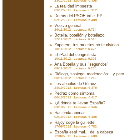
23/12/2012 Lecturas: 6.358
La realidad impuesta
03/12/2012 Lecturas: 6.312
Detrás del PSOE irá el PP
02/12/2012 Lecturas: 6.488
Vuelva general
26/11/2012 Lecturas: 6.714
Botella, botellón y botellazo
22/11/2012 Lecturas: 6.518
Zapatero, tus muertos no te olvidan
16/11/2012 Lecturas: 6.476
El iPad del congresista
10/11/2012 Lecturas: 6.393
Ana Botella y sus "segundos"
09/11/2012 Lecturas: 6.236
Diálogo, sosiego, moderación... y paro
06/11/2012 Lecturas: 7.219
Los abuelos de Gómez
24/10/2012 Lecturas: 6.376
Pedraz como síntoma
06/10/2012 Lecturas: 6.417
¿A dónde te llevan España?
03/10/2012 Lecturas: 6.346
Hacienda apenas
02/10/2012 Lecturas: 6.406
Rajoy coge la guillette
17/09/2012 Lecturas: 6.782
España está mal... de la cabeza
12/09/2012 Lecturas: 6.688