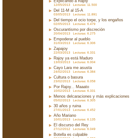
Explicando a Rajoy
12/05/2013 Lecturas: 11.500
Del 11-M al 15-A
03/05/2013 Lecturas: 11.891
Del tiempo el ocio torpe, y los engaños
02/05/2013 Lecturas: 6.479
Oscurantismo por discreción
20/04/2013 Lecturas: 6.275
Empoderar al pueblo
31/03/2013 Lecturas: 6.306
Zapajoy
22/03/2013 Lecturas: 6.331
Rajoy ya está Maduro
13/03/2013 Lecturas: 6.004
Cayo Lara me asusta
24/02/2013 Lecturas: 6.384
Cultura o basura
23/02/2013 Lecturas: 6.058
Por Rajoy... Maaato
10/02/2013 Lecturas: 6.331
Menos delcaraciones y más explicaciones
05/02/2013 Lecturas: 6.305
30 años y ruina
27/01/2013 Lecturas: 6.452
Año Mariano
10/01/2013 Lecturas: 6.135
El discurso del Rey
27/12/2012 Lecturas: 6.049
Botella es culpable