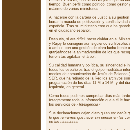
tiempo. Buen perfil como político, como gestor y,
máximo de varios ministerios.
Al hacerse con la cartera de Justicia su gestió
borrar la mácula de politización y conflictividad 
española. Tras su ministerio creo que ha ganad
en el ciudadano español.
Después, si era difícil hacer olvidar en el Minist
y Rajoy lo consiguió aún siguiendo su filosofía
a ambos con una gestión de clara lucha frente a
granjeándose la animadversión de los que reco
terroristas agitaban el árbol.
Su calidad humana y política, su sinceridad e in
todos los españoles tras el golpe mediático infe
medios de comunicación de Jesús de Polanco (
SER, que ha retirado de la Red los archivos so
programación de los días 11-M a 14-M, y del diar
izquierda, en general.
Como todos pudimos comprobar días más tarde
íntegramente toda la información que a él le hací
los servicios de
¿Inteligencia?
Sus declaraciones dejan claro quien es:
había q
lo que teníamos que hacer sin pensar en las co
en las elecciones.