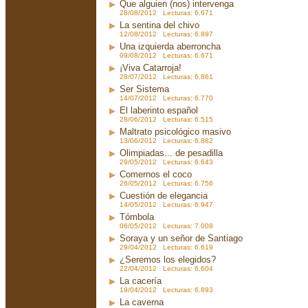
Que alguien (nos) intervenga
28/08/2012 Lecturas: 6.671
La sentina del chivo
12/08/2012 Lecturas: 6.897
Una izquierda aberroncha
09/08/2012 Lecturas: 6.671
¡Viva Catarroja!
28/07/2012 Lecturas: 6.861
Ser Sistema
14/07/2012 Lecturas: 6.770
El laberinto español
28/06/2012 Lecturas: 6.515
Maltrato psicológico masivo
13/06/2012 Lecturas: 6.882
Olimpiadas... de pesadilla
29/05/2012 Lecturas: 6.643
Comernos el coco
26/05/2012 Lecturas: 6.756
Cuestión de elegancia
14/05/2012 Lecturas: 6.947
Tómbola
06/05/2012 Lecturas: 7.008
Soraya y un señor de Santiago
29/04/2012 Lecturas: 6.619
¿Seremos los elegidos?
22/04/2012 Lecturas: 6.604
La cacería
19/04/2012 Lecturas: 6.893
La caverna