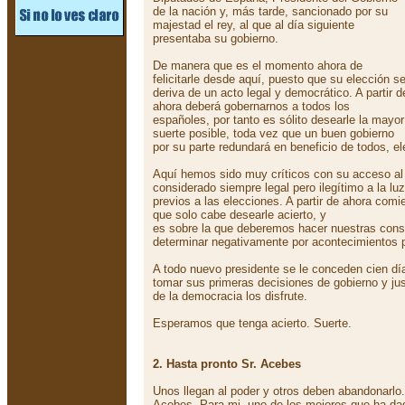
de la nación y, más tarde, sancionado por su
majestad el rey, al que al día siguiente
presentaba su gobierno.
De manera que es el momento ahora de
felicitarle desde aquí, puesto que su elección s
deriva de un acto legal y democrático. A partir d
ahora deberá gobernarnos a todos los
españoles, por tanto es sólito desearle la mayor
suerte posible, toda vez que un buen gobierno
por su parte redundará en beneficio de todos, e
Aquí hemos sido muy críticos con su acceso al
considerado siempre legal pero ilegítimo a la lu
previos a las elecciones. A partir de ahora com
que solo cabe desearle acierto, y
es sobre la que deberemos hacer nuestras cons
determinar negativamente por acontecimientos p
A todo nuevo presidente se le conceden cien dí
tomar sus primeras decisiones de gobierno y jus
de la democracia los disfrute.
Esperamos que tenga acierto. Suerte.
2. Hasta pronto Sr. Acebes
Unos llegan al poder y otros deben abandonarlo.
Acebes. Para mi, uno de los mejores que ha d