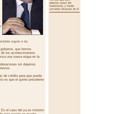
abiertos antes del
matrimonio; y medio
cerrados después de él
e
e
lectores suyos o no.
 gobierno, que hemos
z de los acontecimientos
ienza una nueva etapa en la
ideraciones sin dejarnos
revios.
as de crédito para que pueda
to es que el quinto presidente
 Es el caso del ya ex ministro
ado esta nación en mucho