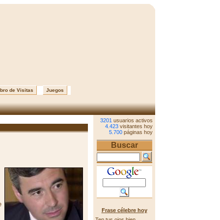
bro de Visitas
Juegos
3201
usuarios activos
4.423
visitantes hoy
5.700
páginas hoy
Buscar
e
Frase célebre hoy
Ten tus ojos bien