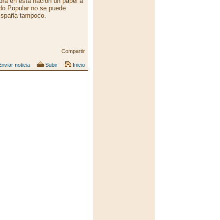
drá en esta nación un papel a
tido Popular no se puede
y España tampoco.
Compartir
nviar noticia
Subir
Inicio