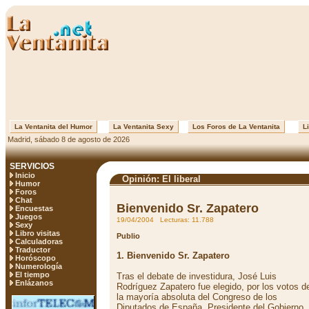
La Ventanita del Humor
La Ventanita Sexy
Los Foros de La Ventanita
Li
Madrid, sábado 8 de agosto de 2026
SERVICIOS
Inicio
Opinión: El liberal
Humor
Foros
Chat
Bienvenido Sr. Zapatero
Encuestas
Juegos
19/04/2004 Lecturas: 11.788
Sexy
Libro visitas
Publio
Calculadoras
Traductor
1. Bienvenido Sr. Zapatero
Horóscopo
Numerología
El tiempo
Tras el debate de investidura, José Luis
Enlázanos
Rodríguez Zapatero fue elegido, por los votos d
la mayoría absoluta del Congreso de los
Diputados de España, Presidente del Gobierno