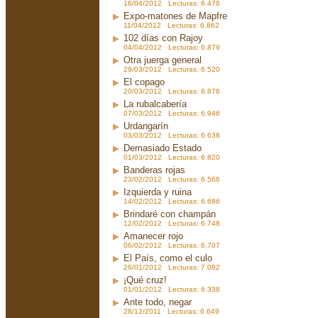
16/04/2012 Lecturas: 6.476
Expo-matones de Mapfre
11/04/2012 Lecturas: 6.862
102 días con Rajoy
04/04/2012 Lecturas: 6.879
Otra juerga general
29/03/2012 Lecturas: 6.520
El copago
20/03/2012 Lecturas: 6.876
La rubalcabería
07/03/2012 Lecturas: 6.946
Urdangarín
03/03/2012 Lecturas: 6.638
Demasiado Estado
01/03/2012 Lecturas: 6.820
Banderas rojas
23/02/2012 Lecturas: 6.566
Izquierda y ruina
14/02/2012 Lecturas: 6.686
Brindaré con champán
12/02/2012 Lecturas: 6.748
Amanecer rojo
06/02/2012 Lecturas: 6.707
El País, como el culo
26/01/2012 Lecturas: 7.082
¡Qué cruz!
01/01/2012 Lecturas: 6.338
Ante todo, negar
28/12/2011 Lecturas: 6.649