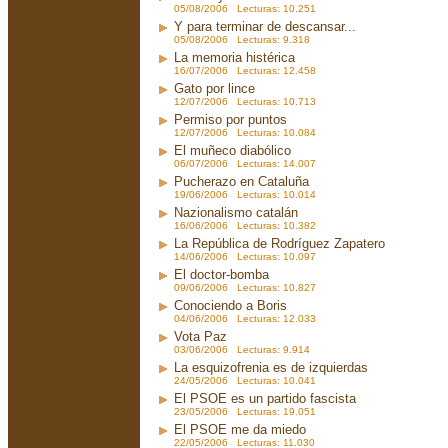
05/08/2006 Lecturas: 10.251
Y para terminar de descansar...
05/08/2006 Lecturas: 9.318
La memoria histérica
16/07/2006 Lecturas: 12.458
Gato por lince
12/07/2006 Lecturas: 10.713
Permiso por puntos
12/07/2006 Lecturas: 10.084
El muñeco diabólico
06/07/2006 Lecturas: 14.007
Pucherazo en Cataluña
19/06/2006 Lecturas: 10.014
Nazionalismo catalán
16/06/2006 Lecturas: 10.382
La República de Rodríguez Zapatero
14/06/2006 Lecturas: 10.097
El doctor-bomba
09/06/2006 Lecturas: 10.827
Conociendo a Boris
04/06/2006 Lecturas: 12.033
Vota Paz
03/06/2006 Lecturas: 9.914
La esquizofrenia es de izquierdas
24/05/2006 Lecturas: 10.041
El PSOE es un partido fascista
23/05/2006 Lecturas: 19.051
El PSOE me da miedo
22/05/2006 Lecturas: 11.030