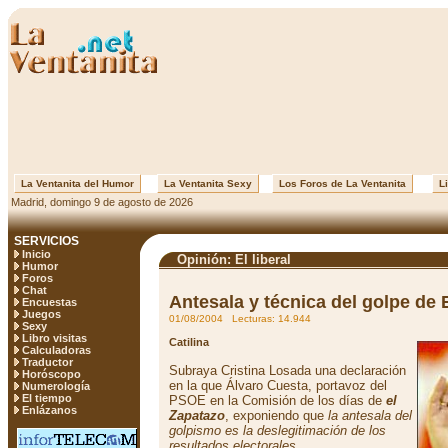
La Ventanita del Humor
La Ventanita Sexy
Los Foros de La Ventanita
Li
Madrid, domingo 9 de agosto de 2026
SERVICIOS
Inicio
Opinión: El liberal
Humor
Foros
Chat
Antesala y técnica del golpe de
Encuestas
Juegos
01/08/2004 Lecturas: 14.944
Sexy
Libro visitas
Catilina
Calculadoras
Traductor
Subraya Cristina Losada una declaración
Horóscopo
en la que Álvaro Cuesta, portavoz del
Numerología
El tiempo
PSOE en la Comisión de los días de
el
Enlázanos
Zapatazo
, exponiendo que
la antesala del
golpismo es la deslegitimación de los
resultados electorales
.