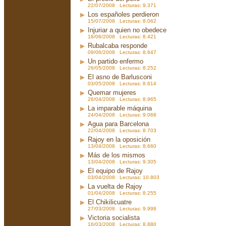
22/07/2008 Lecturas: 9.371
Los españoles perdieron
15/07/2008 Lecturas: 8.062
Injuriar a quien no obedece
18/06/2008 Lecturas: 8.421
Rubalcaba responde
09/06/2008 Lecturas: 8.647
Un partido enfermo
26/05/2008 Lecturas: 8.252
El asno de Barlusconi
03/05/2008 Lecturas: 8.614
Quemar mujeres
26/04/2008 Lecturas: 8.965
La imparable máquina
24/04/2008 Lecturas: 9.068
Agua para Barcelona
22/04/2008 Lecturas: 8.703
Rajoy en la oposición
13/04/2008 Lecturas: 8.660
Más de los mismos
13/04/2008 Lecturas: 9.305
El equipo de Rajoy
03/04/2008 Lecturas: 10.803
La vuelta de Rajoy
01/04/2008 Lecturas: 8.255
El Chikilicuatre
27/03/2008 Lecturas: 9.998
Victoria socialista
16/03/2008 Lecturas: 8.880