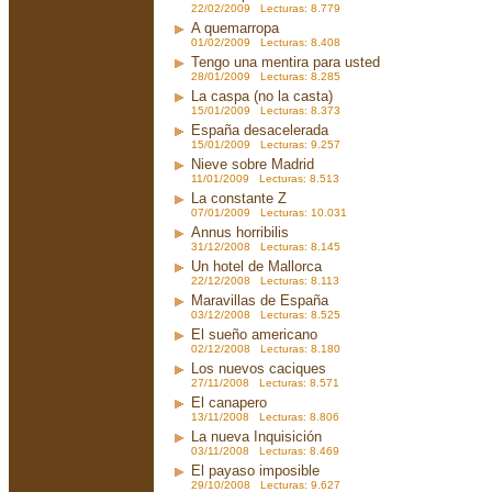
22/02/2009 Lecturas: 8.779
A quemarropa
01/02/2009 Lecturas: 8.408
Tengo una mentira para usted
28/01/2009 Lecturas: 8.285
La caspa (no la casta)
15/01/2009 Lecturas: 8.373
España desacelerada
15/01/2009 Lecturas: 9.257
Nieve sobre Madrid
11/01/2009 Lecturas: 8.513
La constante Z
07/01/2009 Lecturas: 10.031
Annus horribilis
31/12/2008 Lecturas: 8.145
Un hotel de Mallorca
22/12/2008 Lecturas: 8.113
Maravillas de España
03/12/2008 Lecturas: 8.525
El sueño americano
02/12/2008 Lecturas: 8.180
Los nuevos caciques
27/11/2008 Lecturas: 8.571
El canapero
13/11/2008 Lecturas: 8.806
La nueva Inquisición
03/11/2008 Lecturas: 8.469
El payaso imposible
29/10/2008 Lecturas: 9.627