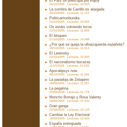
El País se preocupa por Rajoy
26/10/2005 Lecturas: 10.555
La sombra de Carrillo es alargada
25/10/2005 Lecturas: 11.722
Politicamoribundia
23/10/2005 Lecturas: 10.655
Os estáis volviendo locos
22/10/2005 Lecturas: 11.083
El bloqueo
21/10/2005 Lecturas: 10.486
¿Por qué se queja la ultraizquierda española?
19/10/2005 Lecturas: 11.813
El Lewinsky
13/10/2005 Lecturas: 10.943
El nacionalismo bocazas
11/10/2005 Lecturas: 11.039
Apocalipsys now
09/10/2005 Lecturas: 11.282
La paradoja de Zetapero
26/09/2005 Lecturas: 11.557
La pegatina
25/09/2005 Lecturas: 11.778
Moncho Borrajo y Rosa Valenty
24/09/2005 Lecturas: 21.022
Gran ganga
20/09/2005 Lecturas: 13.125
Cambiar la Ley Electoral
18/09/2005 Lecturas: 13.924
España entreguada