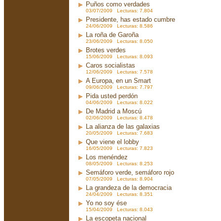
Puños como verdades
03/07/2009 Lecturas: 7.804
Presidente, has estado cumbre
24/06/2009 Lecturas: 8.586
La roña de Garoña
23/06/2009 Lecturas: 8.050
Brotes verdes
15/06/2009 Lecturas: 8.093
Caros socialistas
12/06/2009 Lecturas: 7.578
A Europa, en un Smart
09/06/2009 Lecturas: 7.797
Pida usted perdón
04/06/2009 Lecturas: 8.022
De Madrid a Moscú
02/06/2009 Lecturas: 8.478
La alianza de las galaxias
20/05/2009 Lecturas: 7.683
Que viene el lobby
16/05/2009 Lecturas: 7.823
Los menéndez
08/05/2009 Lecturas: 8.253
Semáforo verde, semáforo rojo
07/05/2009 Lecturas: 8.904
La grandeza de la democracia
24/04/2009 Lecturas: 8.351
Yo no soy ése
15/04/2009 Lecturas: 8.043
La escopeta nacional