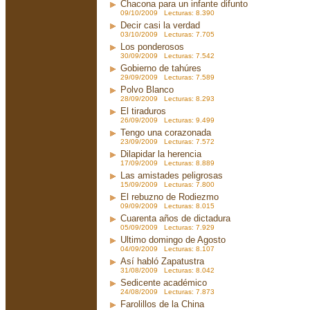
Chacona para un infante difunto
09/10/2009 Lecturas: 8.390
Decir casi la verdad
03/10/2009 Lecturas: 7.705
Los ponderosos
30/09/2009 Lecturas: 7.542
Gobierno de tahúres
29/09/2009 Lecturas: 7.589
Polvo Blanco
28/09/2009 Lecturas: 8.293
El tiraduros
26/09/2009 Lecturas: 9.499
Tengo una corazonada
23/09/2009 Lecturas: 7.572
Dilapidar la herencia
17/09/2009 Lecturas: 8.889
Las amistades peligrosas
15/09/2009 Lecturas: 7.800
El rebuzno de Rodiezmo
09/09/2009 Lecturas: 8.015
Cuarenta años de dictadura
05/09/2009 Lecturas: 7.929
Ultimo domingo de Agosto
04/09/2009 Lecturas: 8.107
Así habló Zapatustra
31/08/2009 Lecturas: 8.042
Sedicente académico
24/08/2009 Lecturas: 7.873
Farolillos de la China