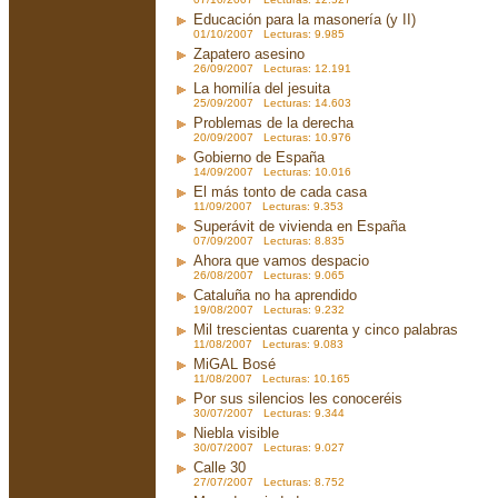
Educación para la masonería (y II)
01/10/2007 Lecturas: 9.985
Zapatero asesino
26/09/2007 Lecturas: 12.191
La homilía del jesuita
25/09/2007 Lecturas: 14.603
Problemas de la derecha
20/09/2007 Lecturas: 10.976
Gobierno de España
14/09/2007 Lecturas: 10.016
El más tonto de cada casa
11/09/2007 Lecturas: 9.353
Superávit de vivienda en España
07/09/2007 Lecturas: 8.835
Ahora que vamos despacio
26/08/2007 Lecturas: 9.065
Cataluña no ha aprendido
19/08/2007 Lecturas: 9.232
Mil trescientas cuarenta y cinco palabras
11/08/2007 Lecturas: 9.083
MiGAL Bosé
11/08/2007 Lecturas: 10.165
Por sus silencios les conoceréis
30/07/2007 Lecturas: 9.344
Niebla visible
30/07/2007 Lecturas: 9.027
Calle 30
27/07/2007 Lecturas: 8.752