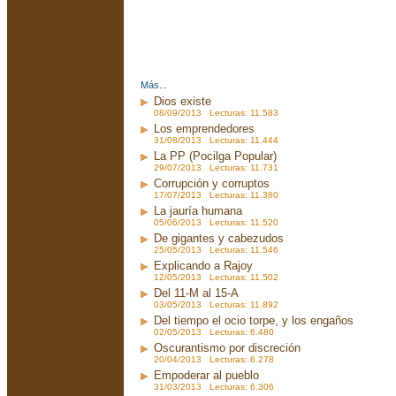
Más...
Dios existe
08/09/2013 Lecturas: 11.583
Los emprendedores
31/08/2013 Lecturas: 11.444
La PP (Pocilga Popular)
29/07/2013 Lecturas: 11.731
Corrupción y corruptos
17/07/2013 Lecturas: 11.380
La jauría humana
05/06/2013 Lecturas: 11.520
De gigantes y cabezudos
25/05/2013 Lecturas: 11.546
Explicando a Rajoy
12/05/2013 Lecturas: 11.502
Del 11-M al 15-A
03/05/2013 Lecturas: 11.892
Del tiempo el ocio torpe, y los engaños
02/05/2013 Lecturas: 6.480
Oscurantismo por discreción
20/04/2013 Lecturas: 6.278
Empoderar al pueblo
31/03/2013 Lecturas: 6.306