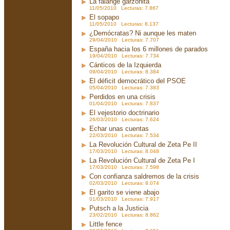
La falange garzonita
11/05/2010 Lecturas: 7.867
El sopapo
11/05/2010 Lecturas: 8.137
¿Demócratas? Ni aunque les maten
29/04/2010 Lecturas: 7.707
España hacia los 6 millones de parados
19/04/2010 Lecturas: 7.734
Cánticos de la Izquierda
09/04/2010 Lecturas: 8.384
El déficit democrático del PSOE
05/04/2010 Lecturas: 7.383
Perdidos en una crisis
01/04/2010 Lecturas: 7.837
El vejestorio doctrinario
26/03/2010 Lecturas: 7.624
Echar unas cuentas
22/03/2010 Lecturas: 7.534
La Revolución Cultural de Zeta Pe II
17/03/2010 Lecturas: 8.048
La Revolución Cultural de Zeta Pe I
17/03/2010 Lecturas: 7.598
Con confianza saldremos de la crisis
02/03/2010 Lecturas: 8.074
El garito se viene abajo
01/03/2010 Lecturas: 7.917
Putsch a la Justicia
23/02/2010 Lecturas: 8.862
Little fence