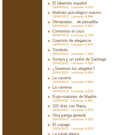
El laberinto español
28/06/2012 Lecturas: 6.515
Maltrato psicológico masivo
13/06/2012 Lecturas: 6.884
Olimpiadas... de pesadilla
29/05/2012 Lecturas: 6.643
Comernos el coco
26/05/2012 Lecturas: 6.756
Cuestión de elegancia
14/05/2012 Lecturas: 6.947
Tómbola
06/05/2012 Lecturas: 7.008
Soraya y un señor de Santiago
29/04/2012 Lecturas: 6.620
¿Seremos los elegidos?
22/04/2012 Lecturas: 6.604
La cacería
19/04/2012 Lecturas: 6.894
La caverna
16/04/2012 Lecturas: 6.476
Expo-matones de Mapfre
11/04/2012 Lecturas: 6.862
102 días con Rajoy
04/04/2012 Lecturas: 6.879
Otra juerga general
29/03/2012 Lecturas: 6.520
El copago
20/03/2012 Lecturas: 6.878
La rubalcabería