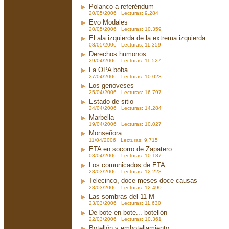
Polanco a referéndum
20/05/2006 Lecturas: 9.284
Evo Modales
20/05/2006 Lecturas: 10.359
El ala izquierda de la extrema izquierda
08/05/2006 Lecturas: 11.359
Derechos humonos
29/04/2006 Lecturas: 11.527
La OPA boba
27/04/2006 Lecturas: 10.023
Los genoveses
25/04/2006 Lecturas: 16.797
Estado de sitio
24/04/2006 Lecturas: 14.284
Marbella
19/04/2006 Lecturas: 10.027
Monseñora
11/04/2006 Lecturas: 9.715
ETA en socorro de Zapatero
03/04/2006 Lecturas: 10.187
Los comunicados de ETA
28/03/2006 Lecturas: 12.228
Telecinco, doce meses doce causas
28/03/2006 Lecturas: 12.490
Las sombras del 11-M
23/03/2006 Lecturas: 11.630
De bote en bote... botellón
22/03/2006 Lecturas: 10.361
Botellón y embotellamiento