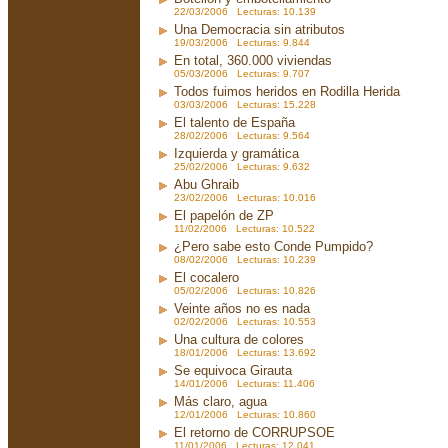
22/03/2006 Lecturas: 10.139
Una Democracia sin atributos
19/03/2006 Lecturas: 9.844
En total, 360.000 viviendas
05/03/2006 Lecturas: 9.707
Todos fuimos heridos en Rodilla Herida
03/03/2006 Lecturas: 15.228
El talento de España
28/02/2006 Lecturas: 9.564
Izquierda y gramática
25/02/2006 Lecturas: 9.632
Abu Ghraib
23/02/2006 Lecturas: 10.016
El papelón de ZP
11/02/2006 Lecturas: 10.522
¿Pero sabe esto Conde Pumpido?
08/02/2006 Lecturas: 10.239
El cocalero
05/02/2006 Lecturas: 10.826
Veinte años no es nada
02/02/2006 Lecturas: 10.553
Una cultura de colores
18/01/2006 Lecturas: 13.692
Se equivoca Girauta
14/01/2006 Lecturas: 11.406
Más claro, agua
12/01/2006 Lecturas: 10.860
El retorno de CORRUPSOE
11/01/2006 Lecturas: 12.041