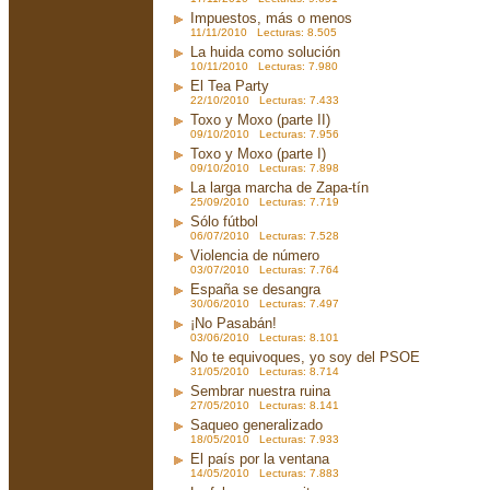
Impuestos, más o menos
11/11/2010 Lecturas: 8.505
La huida como solución
10/11/2010 Lecturas: 7.980
El Tea Party
22/10/2010 Lecturas: 7.433
Toxo y Moxo (parte II)
09/10/2010 Lecturas: 7.956
Toxo y Moxo (parte I)
09/10/2010 Lecturas: 7.898
La larga marcha de Zapa-tín
25/09/2010 Lecturas: 7.719
Sólo fútbol
06/07/2010 Lecturas: 7.528
Violencia de número
03/07/2010 Lecturas: 7.764
España se desangra
30/06/2010 Lecturas: 7.497
¡No Pasabán!
03/06/2010 Lecturas: 8.101
No te equivoques, yo soy del PSOE
31/05/2010 Lecturas: 8.714
Sembrar nuestra ruina
27/05/2010 Lecturas: 8.141
Saqueo generalizado
18/05/2010 Lecturas: 7.933
El país por la ventana
14/05/2010 Lecturas: 7.883