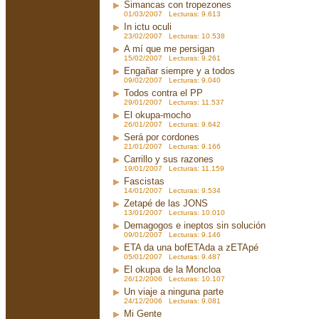
Simancas con tropezones
01/03/2007 Lecturas: 9.613
In ictu oculi
23/02/2007 Lecturas: 10.538
A mí que me persigan
15/02/2007 Lecturas: 9.261
Engañar siempre y a todos
09/02/2007 Lecturas: 9.040
Todos contra el PP
29/01/2007 Lecturas: 11.537
El okupa-mocho
26/01/2007 Lecturas: 9.642
Será por cordones
21/01/2007 Lecturas: 9.166
Carrillo y sus razones
19/01/2007 Lecturas: 11.159
Fascistas
14/01/2007 Lecturas: 9.534
Zetapé de las JONS
13/01/2007 Lecturas: 10.010
Demagogos e ineptos sin solución
09/01/2007 Lecturas: 9.146
ETA da una bofETAda a zETApé
05/01/2007 Lecturas: 9.487
El okupa de la Moncloa
26/12/2006 Lecturas: 10.107
Un viaje a ninguna parte
24/12/2006 Lecturas: 9.081
Mi Gente