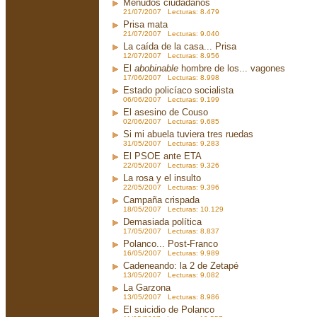
Menudos ciudadanos
21/07/2007 Lecturas: 8.479
Prisa mata
21/07/2007 Lecturas: 9.040
La caída de la casa... Prisa
12/07/2007 Lecturas: 8.956
El
abobinable
hombre de los... vagones
17/06/2007 Lecturas: 8.998
Estado policíaco socialista
06/06/2007 Lecturas: 9.199
El asesino de Couso
02/06/2007 Lecturas: 9.685
Si mi abuela tuviera tres ruedas
31/05/2007 Lecturas: 9.283
El PSOE ante ETA
22/05/2007 Lecturas: 9.326
La rosa y el insulto
22/05/2007 Lecturas: 9.396
Campaña crispada
18/05/2007 Lecturas: 10.129
Demasiada política
17/05/2007 Lecturas: 8.837
Polanco... Post-Franco
16/05/2007 Lecturas: 9.989
Cadeneando: la 2 de Zetapé
13/05/2007 Lecturas: 9.082
La Garzona
13/05/2007 Lecturas: 8.986
El suicidio de Polanco