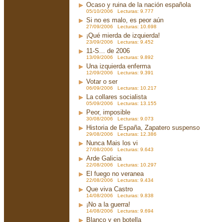
Ocaso y ruina de la nación española
05/10/2006 Lecturas: 9.777
Si no es malo, es peor aún
27/09/2006 Lecturas: 10.698
¡Qué mierda de izquierda!
23/09/2006 Lecturas: 9.452
11-S... de 2006
13/09/2006 Lecturas: 9.892
Una izquierda enferma
12/09/2006 Lecturas: 9.391
Votar o ser
06/09/2006 Lecturas: 10.217
La collares socialista
05/09/2006 Lecturas: 13.155
Peor, imposible
30/08/2006 Lecturas: 9.073
Historia de España, Zapatero suspenso
29/08/2006 Lecturas: 12.386
Nunca Mais los vi
27/08/2006 Lecturas: 9.643
Arde Galicia
22/08/2006 Lecturas: 10.297
El fuego no veranea
22/08/2006 Lecturas: 9.434
Que viva Castro
14/08/2006 Lecturas: 9.838
¡No a la guerra!
14/08/2006 Lecturas: 9.694
Blanco y en botella