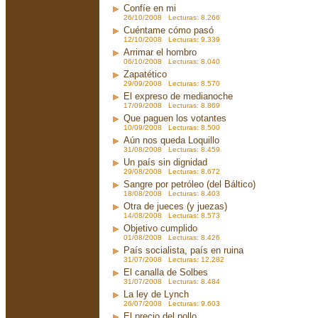
Confíe en mi
26/10/2008 Lecturas: 8.266
Cuéntame cómo pasó
12/10/2008 Lecturas: 9.339
Arrimar el hombro
06/10/2008 Lecturas: 8.040
Zapatético
29/09/2008 Lecturas: 8.570
El expreso de medianoche
17/09/2008 Lecturas: 8.869
Que paguen los votantes
10/09/2008 Lecturas: 8.500
Aún nos queda Loquillo
31/08/2008 Lecturas: 8.459
Un país sin dignidad
29/08/2008 Lecturas: 8.672
Sangre por petróleo (del Báltico)
18/08/2008 Lecturas: 8.403
Otra de jueces (y juezas)
14/08/2008 Lecturas: 8.573
Objetivo cumplido
01/08/2008 Lecturas: 8.426
País socialista, país en ruina
31/07/2008 Lecturas: 12.282
El canalla de Solbes
31/07/2008 Lecturas: 8.484
La ley de Lynch
26/07/2008 Lecturas: 9.603
El precio del pollo