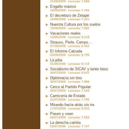
21/08/2009 Lecturas: 7.836
Engaño masivo
19/08/2009 Lecturas: 7.794
El decretazo de Zetapé
18/08/2009 Lecturas: 7.421
Nuestra Cultura por los suelos
15/08/2009 Lecturas: 7.882
Vacaciones reales
10/08/2009 Lecturas: 8.218
Strauss, Perle, Camps....
07/08/2009 Lecturas: 8.452
El Informe Calzada
03/08/2009 Lecturas: 8.759
La piba
01/08/2009 Lecturas: 8.715
Socialismo de SICAV y tente tieso
30/07/2009 Lecturas: 8.631
Diplomacia sin tino
30/07/2009 Lecturas: 7.888
Cerco al Partido Popular
24/07/2009 Lecturas: 7.546
Carnicería de Estado
22/07/2009 Lecturas: 7.795
Mirando hacia atrás sin ira
17/07/2009 Lecturas: 8.033
Pasen y vean
08/07/2009 Lecturas: 7.854
La derecha cainita
03/07/2009 Lecturas: 7.747