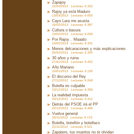
Zapajoy
22/03/2013 Lecturas: 6.332
Rajoy ya está Maduro
13/03/2013 Lecturas: 6.005
Cayo Lara me asusta
24/02/2013 Lecturas: 6.387
Cultura o basura
23/02/2013 Lecturas: 6.058
Por Rajoy... Maaato
10/02/2013 Lecturas: 6.331
Menos delcaraciones y más explicaciones
05/02/2013 Lecturas: 6.305
30 años y ruina
27/01/2013 Lecturas: 6.452
Año Mariano
10/01/2013 Lecturas: 6.135
El discurso del Rey
27/12/2012 Lecturas: 6.049
Botella es culpable
23/12/2012 Lecturas: 6.359
La realidad impuesta
03/12/2012 Lecturas: 6.312
Detrás del PSOE irá el PP
02/12/2012 Lecturas: 6.489
Vuelva general
26/11/2012 Lecturas: 6.715
Botella, botellón y botellazo
22/11/2012 Lecturas: 6.521
Zapatero, tus muertos no te olvidan