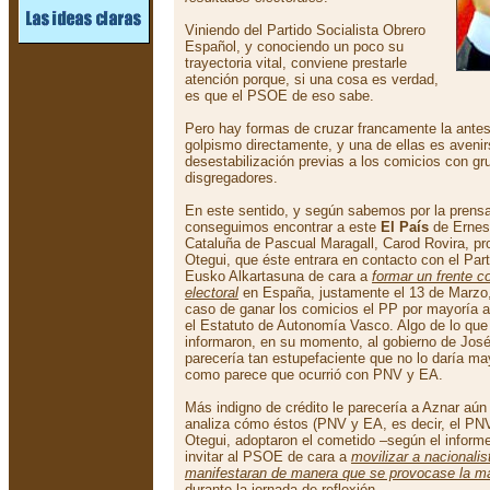
Viniendo del Partido Socialista Obrero
Español, y conociendo un poco su
trayectoria vital, conviene prestarle
atención porque, si una cosa es verdad,
es que el PSOE de eso sabe.
Pero hay formas de cruzar francamente la antes
golpismo directamente, y una de ellas es avenir
desestabilización previas a los comicios con gr
disgregadores.
En este sentido, y según sabemos por la prensa 
conseguimos encontrar a este
El País
de Ernest
Cataluña de Pascual Maragall, Carod Rovira, p
Otegui, que éste entrara en contacto con el Par
Eusko Alkartasuna de cara a
formar un frente co
electoral
en España, justamente el 13 de Marzo,
caso de ganar los comicios el PP por mayoría a
el Estatuto de Autonomía Vasco. Algo de lo que 
informaron, en su momento, al gobierno de José 
parecería tan estupefaciente que no lo daría ma
como parece que ocurrió con PNV y EA.
Más indigno de crédito le parecería a Aznar aún 
analiza cómo éstos (PNV y EA, es decir, el PNV
Otegui, adoptaron el cometido –según el informe
invitar al PSOE de cara a
movilizar a nacionalis
manifestaran de manera que se provocase la ma
durante la jornada de reflexión.