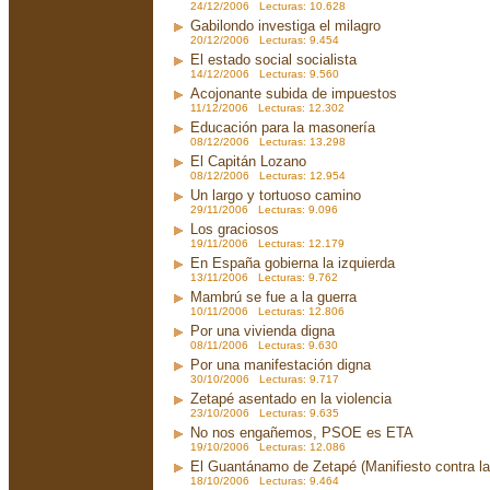
24/12/2006 Lecturas: 10.628
Gabilondo investiga el milagro
20/12/2006 Lecturas: 9.454
El estado social socialista
14/12/2006 Lecturas: 9.560
Acojonante subida de impuestos
11/12/2006 Lecturas: 12.302
Educación para la masonería
08/12/2006 Lecturas: 13.298
El Capitán Lozano
08/12/2006 Lecturas: 12.954
Un largo y tortuoso camino
29/11/2006 Lecturas: 9.096
Los graciosos
19/11/2006 Lecturas: 12.179
En España gobierna la izquierda
13/11/2006 Lecturas: 9.762
Mambrú se fue a la guerra
10/11/2006 Lecturas: 12.806
Por una vivienda digna
08/11/2006 Lecturas: 9.630
Por una manifestación digna
30/10/2006 Lecturas: 9.717
Zetapé asentado en la violencia
23/10/2006 Lecturas: 9.635
No nos engañemos, PSOE es ETA
19/10/2006 Lecturas: 12.086
El Guantánamo de Zetapé (Manifiesto contra la 
18/10/2006 Lecturas: 9.464