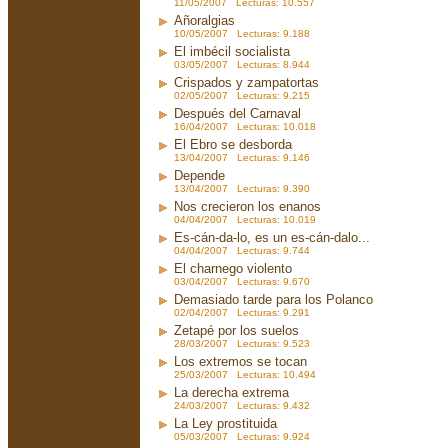
11/05/2007 Lecturas: 10.557
Añoralgias
10/05/2007 Lecturas: 9.188
El imbécil socialista
03/05/2007 Lecturas: 8.944
Crispados y zampatortas
02/05/2007 Lecturas: 9.215
Después del Carnaval
16/04/2007 Lecturas: 10.018
El Ebro se desborda
13/04/2007 Lecturas: 9.146
Depende
13/04/2007 Lecturas: 9.390
Nos crecieron los enanos
04/04/2007 Lecturas: 10.019
Es-cán-da-lo, es un es-cán-dalo...
04/04/2007 Lecturas: 9.744
El charnego violento
03/04/2007 Lecturas: 9.670
Demasiado tarde para los Polanco
02/04/2007 Lecturas: 9.291
Zetapé por los suelos
28/03/2007 Lecturas: 9.523
Los extremos se tocan
25/03/2007 Lecturas: 10.494
La derecha extrema
24/03/2007 Lecturas: 9.432
La Ley prostituida
05/03/2007 Lecturas: 9.924