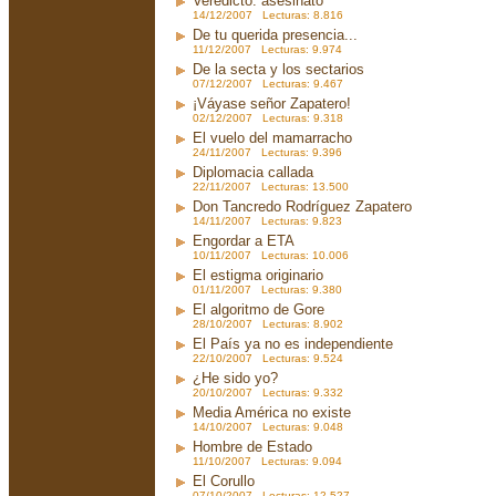
Veredicto: asesinato
14/12/2007 Lecturas: 8.816
De tu querida presencia...
11/12/2007 Lecturas: 9.974
De la secta y los sectarios
07/12/2007 Lecturas: 9.467
¡Váyase señor Zapatero!
02/12/2007 Lecturas: 9.318
El vuelo del mamarracho
24/11/2007 Lecturas: 9.396
Diplomacia callada
22/11/2007 Lecturas: 13.500
Don Tancredo Rodríguez Zapatero
14/11/2007 Lecturas: 9.823
Engordar a ETA
10/11/2007 Lecturas: 10.006
El estigma originario
01/11/2007 Lecturas: 9.380
El algoritmo de Gore
28/10/2007 Lecturas: 8.902
El País ya no es independiente
22/10/2007 Lecturas: 9.524
¿He sido yo?
20/10/2007 Lecturas: 9.332
Media América no existe
14/10/2007 Lecturas: 9.048
Hombre de Estado
11/10/2007 Lecturas: 9.094
El Corullo
07/10/2007 Lecturas: 12.527