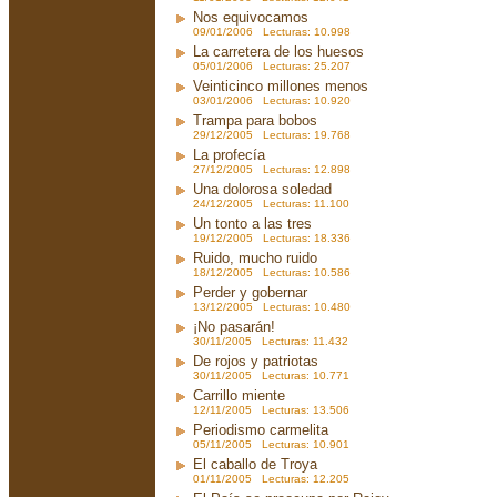
Nos equivocamos
09/01/2006 Lecturas: 10.998
La carretera de los huesos
05/01/2006 Lecturas: 25.207
Veinticinco millones menos
03/01/2006 Lecturas: 10.920
Trampa para bobos
29/12/2005 Lecturas: 19.768
La profecía
27/12/2005 Lecturas: 12.898
Una dolorosa soledad
24/12/2005 Lecturas: 11.100
Un tonto a las tres
19/12/2005 Lecturas: 18.336
Ruido, mucho ruido
18/12/2005 Lecturas: 10.586
Perder y gobernar
13/12/2005 Lecturas: 10.480
¡No pasarán!
30/11/2005 Lecturas: 11.432
De rojos y patriotas
30/11/2005 Lecturas: 10.771
Carrillo miente
12/11/2005 Lecturas: 13.506
Periodismo carmelita
05/11/2005 Lecturas: 10.901
El caballo de Troya
01/11/2005 Lecturas: 12.205