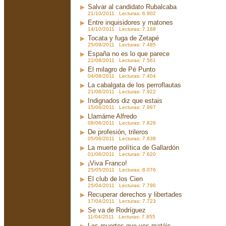
Salvar al candidato Rubalcaba
21/10/2011 Lecturas: 6.902
Entre inquisidores y matones
14/10/2011 Lecturas: 7.188
Tocata y fuga de Zetapé
25/09/2011 Lecturas: 7.485
España no es lo que parece
22/08/2011 Lecturas: 7.561
El milagro de Pé Punto
04/08/2011 Lecturas: 7.404
La cabalgata de los perroflautas
21/06/2011 Lecturas: 7.922
Indignados diz que estais
15/06/2011 Lecturas: 7.997
Llamáme Alfredo
08/06/2011 Lecturas: 7.826
De profesión, trileros
05/06/2011 Lecturas: 7.838
La muerte política de Gallardón
01/06/2011 Lecturas: 7.620
¡Viva Franco!
25/05/2011 Lecturas: 8.076
El club de los Cien
25/04/2011 Lecturas: 7.790
Recuperar derechos y libertades
17/04/2011 Lecturas: 7.723
Se va de Rodríguez
11/04/2011 Lecturas: 7.855
Los muertos que vos matáis