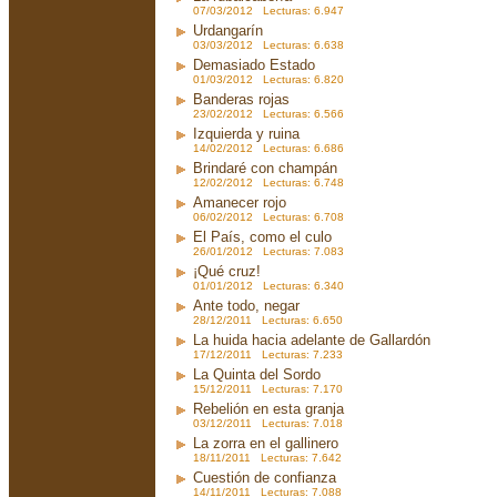
07/03/2012 Lecturas: 6.947
Urdangarín
03/03/2012 Lecturas: 6.638
Demasiado Estado
01/03/2012 Lecturas: 6.820
Banderas rojas
23/02/2012 Lecturas: 6.566
Izquierda y ruina
14/02/2012 Lecturas: 6.686
Brindaré con champán
12/02/2012 Lecturas: 6.748
Amanecer rojo
06/02/2012 Lecturas: 6.708
El País, como el culo
26/01/2012 Lecturas: 7.083
¡Qué cruz!
01/01/2012 Lecturas: 6.340
Ante todo, negar
28/12/2011 Lecturas: 6.650
La huida hacia adelante de Gallardón
17/12/2011 Lecturas: 7.233
La Quinta del Sordo
15/12/2011 Lecturas: 7.170
Rebelión en esta granja
03/12/2011 Lecturas: 7.018
La zorra en el gallinero
18/11/2011 Lecturas: 7.642
Cuestión de confianza
14/11/2011 Lecturas: 7.088