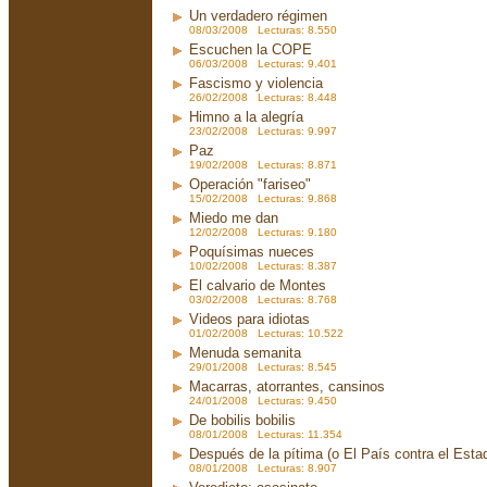
Un verdadero régimen
08/03/2008 Lecturas: 8.550
Escuchen la COPE
06/03/2008 Lecturas: 9.401
Fascismo y violencia
26/02/2008 Lecturas: 8.448
Himno a la alegría
23/02/2008 Lecturas: 9.997
Paz
19/02/2008 Lecturas: 8.871
Operación "fariseo"
15/02/2008 Lecturas: 9.868
Miedo me dan
12/02/2008 Lecturas: 9.180
Poquísimas nueces
10/02/2008 Lecturas: 8.387
El calvario de Montes
03/02/2008 Lecturas: 8.768
Videos para idiotas
01/02/2008 Lecturas: 10.522
Menuda semanita
29/01/2008 Lecturas: 8.545
Macarras, atorrantes, cansinos
24/01/2008 Lecturas: 9.450
De bobilis bobilis
08/01/2008 Lecturas: 11.354
Después de la pítima (o El País contra el Est
08/01/2008 Lecturas: 8.907