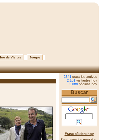
bro de Visitas
Juegos
2341
usuarios activos
2.161
visitantes hoy
3.088
páginas hoy
Buscar
Frase célebre hoy
Son tantos los mortales