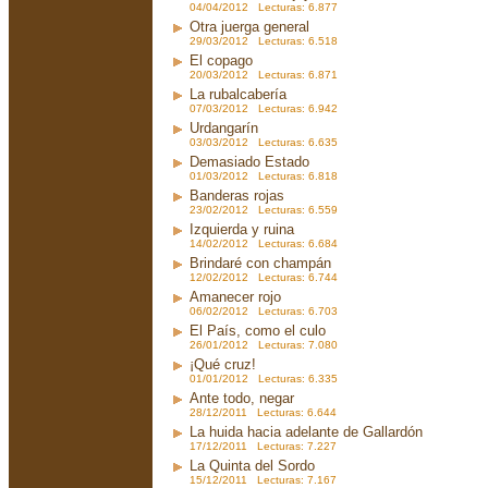
04/04/2012 Lecturas: 6.877
Otra juerga general
29/03/2012 Lecturas: 6.518
El copago
20/03/2012 Lecturas: 6.871
La rubalcabería
07/03/2012 Lecturas: 6.942
Urdangarín
03/03/2012 Lecturas: 6.635
Demasiado Estado
01/03/2012 Lecturas: 6.818
Banderas rojas
23/02/2012 Lecturas: 6.559
Izquierda y ruina
14/02/2012 Lecturas: 6.684
Brindaré con champán
12/02/2012 Lecturas: 6.744
Amanecer rojo
06/02/2012 Lecturas: 6.703
El País, como el culo
26/01/2012 Lecturas: 7.080
¡Qué cruz!
01/01/2012 Lecturas: 6.335
Ante todo, negar
28/12/2011 Lecturas: 6.644
La huida hacia adelante de Gallardón
17/12/2011 Lecturas: 7.227
La Quinta del Sordo
15/12/2011 Lecturas: 7.167