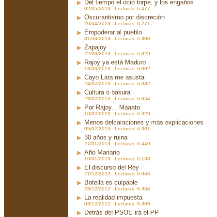
Del tiempo el ocio torpe, y los engaños
02/05/2013 Lecturas: 6.477
Oscurantismo por discreción
20/04/2013 Lecturas: 6.271
Empoderar al pueblo
31/03/2013 Lecturas: 6.300
Zapajoy
22/03/2013 Lecturas: 6.329
Rajoy ya está Maduro
13/03/2013 Lecturas: 6.002
Cayo Lara me asusta
24/02/2013 Lecturas: 6.382
Cultura o basura
23/02/2013 Lecturas: 6.054
Por Rajoy... Maaato
10/02/2013 Lecturas: 6.329
Menos delcaraciones y más explicaciones
05/02/2013 Lecturas: 6.301
30 años y ruina
27/01/2013 Lecturas: 6.449
Año Mariano
10/01/2013 Lecturas: 6.133
El discurso del Rey
27/12/2012 Lecturas: 6.046
Botella es culpable
23/12/2012 Lecturas: 6.354
La realidad impuesta
03/12/2012 Lecturas: 6.309
Detrás del PSOE irá el PP