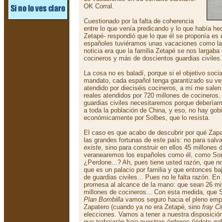
OK Corral.
Cuestionado por la falta de coherencia
entre lo que venía predicando y lo que había h
Zetapé- respondió que lo que él se proponía es 
españoles tuviéramos unas vacaciones como las
noticia era que la familia Zetapé se nos largab
cocineros y más de doscientos guardias civiles.
La cosa no es baladí, porque si el objetivo soci
mandato, cada español tenga garantizado su ver
atendido por dieciséis cocineros, a mí me salen
reales atendidos por 720 millones de cocineros
guardias civiles necesitaremos porque deberíam
a toda la población de China, y eso, no hay gobie
económicamente por Solbes, que lo resista.
El caso es que acabo de descubrir por qué Zapa
las grandes fortunas de este país: no para salv
existe
, sino para construir en ellos 45 millones 
veranearemos los españoles como él, como Son
¿Perdone...? Ah, pues tiene usted razón, que no
que es un palacio por familia y que entonces ba
de guardias civiles... Pues no le falta razón. En
promesa al alcance de la mano: que sean 26 mil
millones de cocineros... Con esta medida, que S
Plan Bombilla
vamos seguro hacia el pleno emp
Zapatero (cuando ya no era Zetapé, sino
fray Ci
elecciones. Vamos a tener a nuestra disposició
que trabajarán bajo nuestras órdenes (jódete
ga