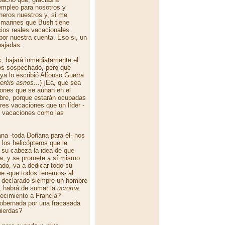
 empleo para nosotros y
neros nuestros y, si me
marines que Bush tiene
cios reales vacacionales.
por nuestra cuenta. Eso si, un
bajadas.
, bajará inmediatamente el
mos sospechado, pero que
ya lo escribió Alfonso Guerra
eréis asnos...
) ¡Ea, que sea
ciones que se aúnan en el
bre, porque estarán ocupadas
res vacaciones que un líder -
s vacaciones como las
na -toda Doñana para él- nos
 los helicópteros que le
 su cabeza la idea de que
da, y se promete a sí mismo
ado, va a dedicar todo su
ne -que todos tenemos- al
a declarado siempre un hombre
a, habrá de sumar la
ucronía
.
recimiento a Francia?
gobernada por una fracasada
uierdas?