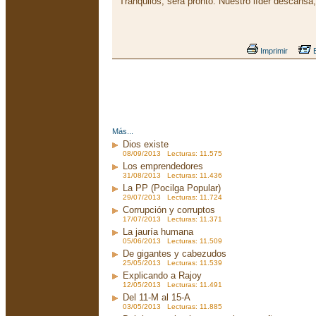
Tranquilos, será pronto. Nuestro líder descansa
Imprimir
E
Más...
Dios existe
08/09/2013 Lecturas: 11.575
Los emprendedores
31/08/2013 Lecturas: 11.436
La PP (Pocilga Popular)
29/07/2013 Lecturas: 11.724
Corrupción y corruptos
17/07/2013 Lecturas: 11.371
La jauría humana
05/06/2013 Lecturas: 11.509
De gigantes y cabezudos
25/05/2013 Lecturas: 11.539
Explicando a Rajoy
12/05/2013 Lecturas: 11.491
Del 11-M al 15-A
03/05/2013 Lecturas: 11.885