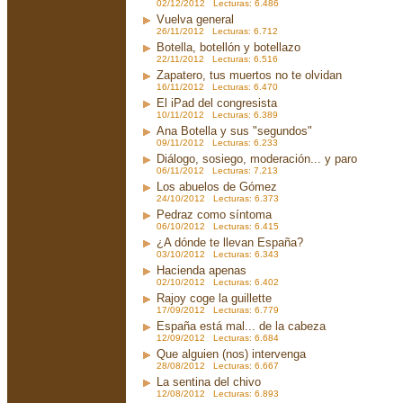
02/12/2012 Lecturas: 6.486
Vuelva general
26/11/2012 Lecturas: 6.712
Botella, botellón y botellazo
22/11/2012 Lecturas: 6.516
Zapatero, tus muertos no te olvidan
16/11/2012 Lecturas: 6.470
El iPad del congresista
10/11/2012 Lecturas: 6.389
Ana Botella y sus "segundos"
09/11/2012 Lecturas: 6.233
Diálogo, sosiego, moderación... y paro
06/11/2012 Lecturas: 7.213
Los abuelos de Gómez
24/10/2012 Lecturas: 6.373
Pedraz como síntoma
06/10/2012 Lecturas: 6.415
¿A dónde te llevan España?
03/10/2012 Lecturas: 6.343
Hacienda apenas
02/10/2012 Lecturas: 6.402
Rajoy coge la guillette
17/09/2012 Lecturas: 6.779
España está mal... de la cabeza
12/09/2012 Lecturas: 6.684
Que alguien (nos) intervenga
28/08/2012 Lecturas: 6.667
La sentina del chivo
12/08/2012 Lecturas: 6.893