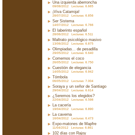
Una izquierda aberroncha
09/08/2012 Lecturas: 6.665
¡Viva Catarroja!
28/07/2012 Lecturas: 6.856
Ser Sistema
14/07/2012 Lecturas: 6.766
El laberinto español
28/06/2012 Lecturas: 6.511
Maltrato psicológico masivo
13/06/2012 Lecturas: 6.875
Olimpiadas... de pesadilla
29/05/2012 Lecturas: 6.640
Comernos el coco
26/05/2012 Lecturas: 6.750
Cuestión de elegancia
14/05/2012 Lecturas: 6.942
Tómbola
06/05/2012 Lecturas: 7.004
Soraya y un señor de Santiago
29/04/2012 Lecturas: 6.614
¿Seremos los elegidos?
22/04/2012 Lecturas: 6.598
La cacería
19/04/2012 Lecturas: 6.890
La caverna
16/04/2012 Lecturas: 6.473
Expo-matones de Mapfre
11/04/2012 Lecturas: 6.861
102 días con Rajoy