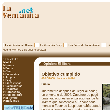
La Ventanita del Humor
La Ventanita Sexy
Los Foros de La Ventanita
Li
Madrid, viernes 7 de agosto de 2026
SERVICIOS
Inicio
Opinión: El liberal
Humor
Foros
Chat
Objetivo cumplido
Encuestas
Juegos
01/08/2008 Lecturas: 8.424
Sexy
Libro visitas
Publio
Calculadoras
Traductor
Justamente después de llegar al poder,
Horóscopo
en el verano de 2004, Zapatero se pegó
Numerología
El tiempo
unas vacaciones en el palacio real de
la
Enlázanos
Mareta
que sobrecogió a España toda,
menos a Federico Luppi que había estado
de vacaciones en su
corralito sanitario
.