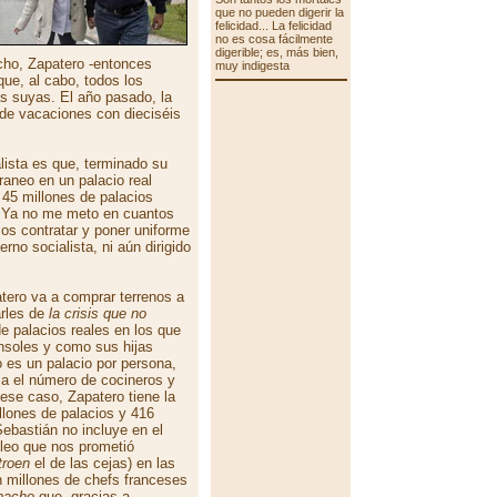
que no pueden digerir la
felicidad... La felicidad
no es cosa fácilmente
digerible; es, más bien,
echo, Zapatero -entonces
muy indigesta
que, al cabo, todos los
 suyas. El año pasado, la
a de vacaciones con dieciséis
alista es que, terminado su
aneo en un palacio real
 45 millones de palacios
. Ya no me meto en cuantos
os contratar y poner uniforme
rno socialista, ni aún dirigido
tero va a comprar terrenos a
arles de
la crisis que no
de palacios reales en los que
soles y como sus hijas
 es un palacio por persona,
ja el número de cocineros y
 ese caso, Zapatero tiene la
lones de palacios y 416
ebastián no incluye en el
leo que nos prometió
troen
el de las cejas) en las
n millones de chefs franceses
bacho
que, gracias a