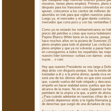
nosotros, tienes pleno empleo). Primero, pleno
después para los franceses convertidos en coci
apuran, colocamos a los
cientos de millones
de 
aburridos en Irak para que vigilen nuestros pala
Luego ya, el
mercedes
y el gran danés correría 
mercedes
que corra poco y con las ventanillas 
Como ya no estarán los norteamericanos en Irak
precio del petróleo a cotas que nunca hubiéra
Pepino Blanco
White
tiene en la sesera, porque 
hace muchos años en la pizarra de Suresnes (
S
pleno empleo para todo el planeta! Las civiliza
pleno empleo y que ya no volverán a pasar ham
en conseguirnos a todos los españoles las mejo
nuestro líder luminoso- soñara con darnos: una
suyas... o casi.
Hoy que nuestro Presidente se nos larga a Doña
deja atrás con disgusto porque, tras la estela de
trasladan a él y a la
prima donna
, queda viva en
será uno de los últimos años en que esto suce
que, cuando vuelva del todo relajado y descans
empeño en hacer realidad estos sueños que tie
alcance de la mano. No en vano Zapatero se h
partidario de la
utopía
a la que, a partir de ahor
¿Para cuándo adelantar en nuestras cifras de c
¿Cuándo dejaremos atrás a la rígida Alemania 
de derechas que surgió de una dictadura de izq