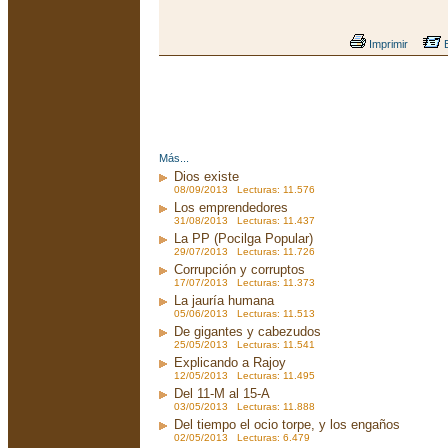
Imprimir
E
Más...
Dios existe
08/09/2013 Lecturas: 11.576
Los emprendedores
31/08/2013 Lecturas: 11.437
La PP (Pocilga Popular)
29/07/2013 Lecturas: 11.726
Corrupción y corruptos
17/07/2013 Lecturas: 11.373
La jauría humana
05/06/2013 Lecturas: 11.513
De gigantes y cabezudos
25/05/2013 Lecturas: 11.541
Explicando a Rajoy
12/05/2013 Lecturas: 11.495
Del 11-M al 15-A
03/05/2013 Lecturas: 11.888
Del tiempo el ocio torpe, y los engaños
02/05/2013 Lecturas: 6.479