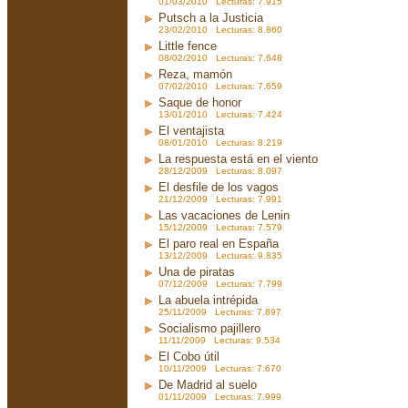
01/03/2010 Lecturas: 7.915
Putsch a la Justicia
23/02/2010 Lecturas: 8.860
Little fence
08/02/2010 Lecturas: 7.648
Reza, mamón
07/02/2010 Lecturas: 7.659
Saque de honor
13/01/2010 Lecturas: 7.424
El ventajista
08/01/2010 Lecturas: 8.219
La respuesta está en el viento
28/12/2009 Lecturas: 8.097
El desfile de los vagos
21/12/2009 Lecturas: 7.991
Las vacaciones de Lenin
15/12/2009 Lecturas: 7.579
El paro real en España
13/12/2009 Lecturas: 9.835
Una de piratas
07/12/2009 Lecturas: 7.799
La abuela intrépida
25/11/2009 Lecturas: 7.897
Socialismo pajillero
11/11/2009 Lecturas: 9.534
El Cobo útil
10/11/2009 Lecturas: 7.670
De Madrid al suelo
01/11/2009 Lecturas: 7.999