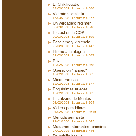
El Chikilicuatre
27/03/2008 Lecturas: 9.996
Victoria socialista
16/03/2008 Lecturas: 8.877
Un verdadero régimen
08/03/2008 Lecturas: 8.546
Escuchen la COPE
06/03/2008 Lecturas: 9.399
Fascismo y violencia
26/02/2008 Lecturas: 8.447
Himno a la alegría
23/02/2008 Lecturas: 9.997
Paz
19/02/2008 Lecturas: 8.868
Operación "fariseo"
15/02/2008 Lecturas: 9.865
Miedo me dan
12/02/2008 Lecturas: 9.177
Poquísimas nueces
10/02/2008 Lecturas: 8.385
El calvario de Montes
03/02/2008 Lecturas: 8.764
Videos para idiotas
01/02/2008 Lecturas: 10.519
Menuda semanita
29/01/2008 Lecturas: 8.543
Macarras, atorrantes, cansinos
24/01/2008 Lecturas: 9.446