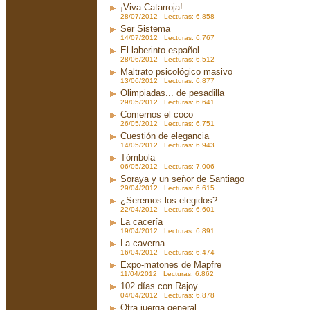
¡Viva Catarroja!
28/07/2012 Lecturas: 6.858
Ser Sistema
14/07/2012 Lecturas: 6.767
El laberinto español
28/06/2012 Lecturas: 6.512
Maltrato psicológico masivo
13/06/2012 Lecturas: 6.877
Olimpiadas... de pesadilla
29/05/2012 Lecturas: 6.641
Comernos el coco
26/05/2012 Lecturas: 6.751
Cuestión de elegancia
14/05/2012 Lecturas: 6.943
Tómbola
06/05/2012 Lecturas: 7.006
Soraya y un señor de Santiago
29/04/2012 Lecturas: 6.615
¿Seremos los elegidos?
22/04/2012 Lecturas: 6.601
La cacería
19/04/2012 Lecturas: 6.891
La caverna
16/04/2012 Lecturas: 6.474
Expo-matones de Mapfre
11/04/2012 Lecturas: 6.862
102 días con Rajoy
04/04/2012 Lecturas: 6.878
Otra juerga general