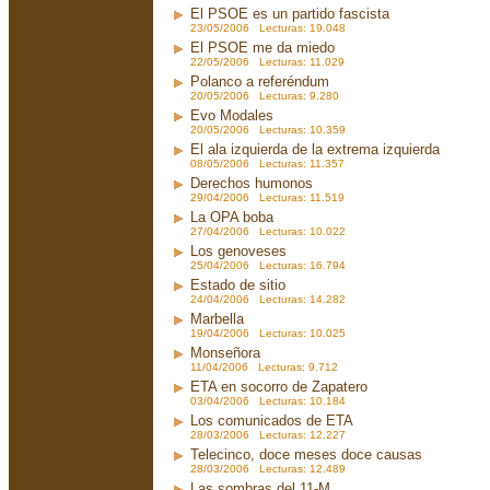
El PSOE es un partido fascista
23/05/2006 Lecturas: 19.048
El PSOE me da miedo
22/05/2006 Lecturas: 11.029
Polanco a referéndum
20/05/2006 Lecturas: 9.280
Evo Modales
20/05/2006 Lecturas: 10.359
El ala izquierda de la extrema izquierda
08/05/2006 Lecturas: 11.357
Derechos humonos
29/04/2006 Lecturas: 11.519
La OPA boba
27/04/2006 Lecturas: 10.022
Los genoveses
25/04/2006 Lecturas: 16.794
Estado de sitio
24/04/2006 Lecturas: 14.282
Marbella
19/04/2006 Lecturas: 10.025
Monseñora
11/04/2006 Lecturas: 9.712
ETA en socorro de Zapatero
03/04/2006 Lecturas: 10.184
Los comunicados de ETA
28/03/2006 Lecturas: 12.227
Telecinco, doce meses doce causas
28/03/2006 Lecturas: 12.489
Las sombras del 11-M