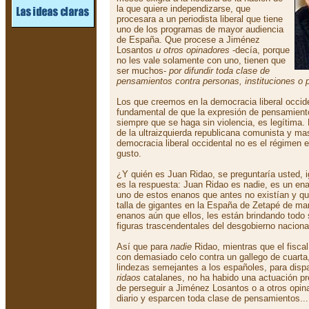
la que quiere independizarse, que
procesara a un periodista liberal que tiene
uno de los programas de mayor audiencia
de España. Que procese a Jiménez
Losantos
u otros opinadores
-decía, porque
no les vale solamente con uno, tienen que
ser muchos-
por difundir toda clase de
pensamientos contra personas, instituciones o 
Los que creemos en la democracia liberal occid
fundamental de que la expresión de pensamiento
siempre que se haga sin violencia, es legítima.
de la ultraizquierda republicana comunista y mas
democracia liberal occidental no es el régimen 
gusto.
¿Y quién es Juan Ridao, se preguntaría usted, 
es la respuesta: Juan Ridao es nadie, es un ena
uno de estos enanos que antes no existían y qu
talla de gigantes en la España de Zetapé de m
enanos aún que ellos, les están brindando todo 
figuras trascendentales del desgobierno naciona
Así que para
nadie
Ridao, mientras que el fisca
con demasiado celo contra un gallego de cuarta
lindezas semejantes a los españoles, para dispa
ridaos
catalanes, no ha habido una actuación pre
de perseguir a Jiménez Losantos o a otros opina
diario y esparcen toda clase de pensamientos...