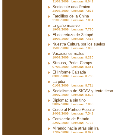
31/08/2009 Lecturas: 8.041
Sedicente académico
24/08/2009 Lecturas: 7.873
Farolillos de la China
21/08/2009 Lecturas: 7.834
Engaño masivo
19/08/2009 Lecturas: 7.790
El decretazo de Zetapé
18/08/2009 Lecturas: 7.418
Nuestra Cultura por los suelos
15/08/2009 Lecturas: 7.880
Vacaciones reales
10/08/2009 Lecturas: 8.215
Strauss, Perle, Camps....
07/08/2009 Lecturas: 8.451
El Informe Calzada
03/08/2009 Lecturas: 8.758
La piba
01/08/2009 Lecturas: 8.711
Socialismo de SICAV y tente tieso
30/07/2009 Lecturas: 8.628
Diplomacia sin tino
30/07/2009 Lecturas: 7.886
Cerco al Partido Popular
24/07/2009 Lecturas: 7.542
Carnicería de Estado
22/07/2009 Lecturas: 7.793
Mirando hacia atrás sin ira
17/07/2009 Lecturas: 8.027