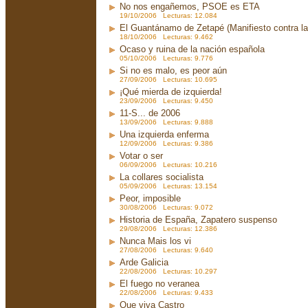
No nos engañemos, PSOE es ETA
19/10/2006 Lecturas: 12.084
El Guantánamo de Zetapé (Manifiesto contra la 
18/10/2006 Lecturas: 9.462
Ocaso y ruina de la nación española
05/10/2006 Lecturas: 9.776
Si no es malo, es peor aún
27/09/2006 Lecturas: 10.695
¡Qué mierda de izquierda!
23/09/2006 Lecturas: 9.450
11-S... de 2006
13/09/2006 Lecturas: 9.888
Una izquierda enferma
12/09/2006 Lecturas: 9.386
Votar o ser
06/09/2006 Lecturas: 10.216
La collares socialista
05/09/2006 Lecturas: 13.154
Peor, imposible
30/08/2006 Lecturas: 9.072
Historia de España, Zapatero suspenso
29/08/2006 Lecturas: 12.386
Nunca Mais los vi
27/08/2006 Lecturas: 9.640
Arde Galicia
22/08/2006 Lecturas: 10.297
El fuego no veranea
22/08/2006 Lecturas: 9.433
Que viva Castro