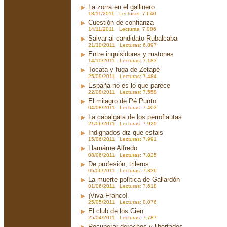
La zorra en el gallinero
18/11/2011 Lecturas: 7.640
Cuestión de confianza
14/11/2011 Lecturas: 7.086
Salvar al candidato Rubalcaba
21/10/2011 Lecturas: 6.897
Entre inquisidores y matones
14/10/2011 Lecturas: 7.183
Tocata y fuga de Zetapé
25/09/2011 Lecturas: 7.484
España no es lo que parece
22/08/2011 Lecturas: 7.558
El milagro de Pé Punto
04/08/2011 Lecturas: 7.403
La cabalgata de los perroflautas
21/06/2011 Lecturas: 7.920
Indignados diz que estais
15/06/2011 Lecturas: 7.991
Llamáme Alfredo
08/06/2011 Lecturas: 7.825
De profesión, trileros
05/06/2011 Lecturas: 7.836
La muerte política de Gallardón
01/06/2011 Lecturas: 7.618
¡Viva Franco!
25/05/2011 Lecturas: 8.076
El club de los Cien
25/04/2011 Lecturas: 7.787
Recuperar derechos y libertades