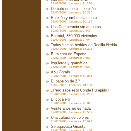
23/03/2006 Lecturas: 11.630
De bote en bote... botellón
22/03/2006 Lecturas: 10.360
Botellón y embotellamiento
22/03/2006 Lecturas: 10.135
Una Democracia sin atributos
19/03/2006 Lecturas: 9.840
En total, 360.000 viviendas
05/03/2006 Lecturas: 9.704
Todos fuimos heridos en Rodilla Herida
03/03/2006 Lecturas: 15.225
El talento de España
28/02/2006 Lecturas: 9.563
Izquierda y gramática
25/02/2006 Lecturas: 9.627
Abu Ghraib
23/02/2006 Lecturas: 10.014
El papelón de ZP
11/02/2006 Lecturas: 10.520
¿Pero sabe esto Conde Pumpido?
08/02/2006 Lecturas: 10.237
El cocalero
05/02/2006 Lecturas: 10.823
Veinte años no es nada
02/02/2006 Lecturas: 10.552
Una cultura de colores
18/01/2006 Lecturas: 13.691
Se equivoca Girauta
14/01/2006 Lecturas: 11.404