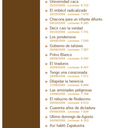
Universidad caca
25/10/2009 Lecturas: 8.722
El imbécil radicalizado
16/10/2009 Lecturas: 7.870
Chacona para un infante difunto
09/10/2009 Lecturas: 8.385
Decir casi la verdad
03/10/2009 Lecturas: 7.701
Los ponderosos
30/09/2009 Lecturas: 7.540
Gobierno de tahúres
29/09/2009 Lecturas: 7.587
Polvo Blanco
28/09/2009 Lecturas: 8.292
El tiraduros
26/09/2009 Lecturas: 9.497
Tengo una corazonada
23/09/2009 Lecturas: 7.571
Dilapidar la herencia
17/09/2009 Lecturas: 8.888
Las amistades peligrosas
15/09/2009 Lecturas: 7.798
El rebuzno de Rodiezmo
09/09/2009 Lecturas: 8.013
Cuarenta años de dictadura
05/09/2009 Lecturas: 7.929
Ultimo domingo de Agosto
04/09/2009 Lecturas: 8.103
Así habló Zapatustra