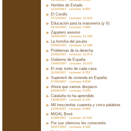
Hombre de Estado
11/10/2007 Lecturas: 9.093
El Corullo
07/10/2007 Lecturas: 12.524
Educación para la masonería (y II)
01/10/2007 Lecturas: 9.983
Zapatero asesino
26/09/2007 Lecturas: 12.188
La homilía del jesuita
25/09/2007 Lecturas: 14.599
Problemas de la derecha
20/09/2007 Lecturas: 10.973
Gobierno de España
14/09/2007 Lecturas: 10.015
El más tonto de cada casa
11/09/2007 Lecturas: 9.352
Superávit de vivienda en España
07/09/2007 Lecturas: 8.830
Ahora que vamos despacio
26/08/2007 Lecturas: 9.059
Cataluña no ha aprendido
19/08/2007 Lecturas: 9.231
Mil trescientas cuarenta y cinco palabras
11/08/2007 Lecturas: 9.080
MiGAL Bosé
11/08/2007 Lecturas: 10.164
Por sus silencios les conoceréis
30/07/2007 Lecturas: 9.342