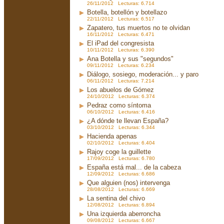
26/11/2012 Lecturas: 6.714
Botella, botellón y botellazo
22/11/2012 Lecturas: 6.517
Zapatero, tus muertos no te olvidan
16/11/2012 Lecturas: 6.471
El iPad del congresista
10/11/2012 Lecturas: 6.390
Ana Botella y sus "segundos"
09/11/2012 Lecturas: 6.234
Diálogo, sosiego, moderación... y paro
06/11/2012 Lecturas: 7.214
Los abuelos de Gómez
24/10/2012 Lecturas: 6.374
Pedraz como síntoma
06/10/2012 Lecturas: 6.416
¿A dónde te llevan España?
03/10/2012 Lecturas: 6.344
Hacienda apenas
02/10/2012 Lecturas: 6.404
Rajoy coge la guillette
17/09/2012 Lecturas: 6.780
España está mal... de la cabeza
12/09/2012 Lecturas: 6.686
Que alguien (nos) intervenga
28/08/2012 Lecturas: 6.669
La sentina del chivo
12/08/2012 Lecturas: 6.894
Una izquierda aberroncha
09/08/2012 Lecturas: 6.667