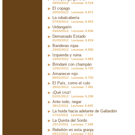
29/03/2012 Lecturas: 6.519
El copago
20/03/2012 Lecturas: 6.872
La rubalcabería
07/03/2012 Lecturas: 6.943
Urdangarín
03/03/2012 Lecturas: 6.636
Demasiado Estado
01/03/2012 Lecturas: 6.819
Banderas rojas
23/02/2012 Lecturas: 6.560
Izquierda y ruina
14/02/2012 Lecturas: 6.685
Brindaré con champán
12/02/2012 Lecturas: 6.745
Amanecer rojo
06/02/2012 Lecturas: 6.705
El País, como el culo
26/01/2012 Lecturas: 7.081
¡Qué cruz!
01/01/2012 Lecturas: 6.336
Ante todo, negar
28/12/2011 Lecturas: 6.645
La huida hacia adelante de Gallardón
17/12/2011 Lecturas: 7.228
La Quinta del Sordo
15/12/2011 Lecturas: 7.169
Rebelión en esta granja
03/12/2011 Lecturas: 7.013