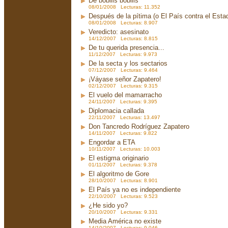
De bobilis bobilis
08/01/2008 Lecturas: 11.352
Después de la pítima (o El País contra el Est
08/01/2008 Lecturas: 8.907
Veredicto: asesinato
14/12/2007 Lecturas: 8.815
De tu querida presencia...
11/12/2007 Lecturas: 9.973
De la secta y los sectarios
07/12/2007 Lecturas: 9.464
¡Váyase señor Zapatero!
02/12/2007 Lecturas: 9.315
El vuelo del mamarracho
24/11/2007 Lecturas: 9.395
Diplomacia callada
22/11/2007 Lecturas: 13.497
Don Tancredo Rodríguez Zapatero
14/11/2007 Lecturas: 9.822
Engordar a ETA
10/11/2007 Lecturas: 10.003
El estigma originario
01/11/2007 Lecturas: 9.378
El algoritmo de Gore
28/10/2007 Lecturas: 8.901
El País ya no es independiente
22/10/2007 Lecturas: 9.523
¿He sido yo?
20/10/2007 Lecturas: 9.331
Media América no existe
14/10/2007 Lecturas: 9.046