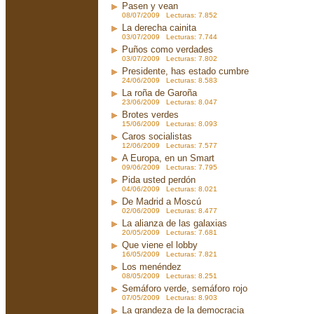
Pasen y vean
08/07/2009 Lecturas: 7.852
La derecha cainita
03/07/2009 Lecturas: 7.744
Puños como verdades
03/07/2009 Lecturas: 7.802
Presidente, has estado cumbre
24/06/2009 Lecturas: 8.583
La roña de Garoña
23/06/2009 Lecturas: 8.047
Brotes verdes
15/06/2009 Lecturas: 8.093
Caros socialistas
12/06/2009 Lecturas: 7.577
A Europa, en un Smart
09/06/2009 Lecturas: 7.795
Pida usted perdón
04/06/2009 Lecturas: 8.021
De Madrid a Moscú
02/06/2009 Lecturas: 8.477
La alianza de las galaxias
20/05/2009 Lecturas: 7.681
Que viene el lobby
16/05/2009 Lecturas: 7.821
Los menéndez
08/05/2009 Lecturas: 8.251
Semáforo verde, semáforo rojo
07/05/2009 Lecturas: 8.903
La grandeza de la democracia