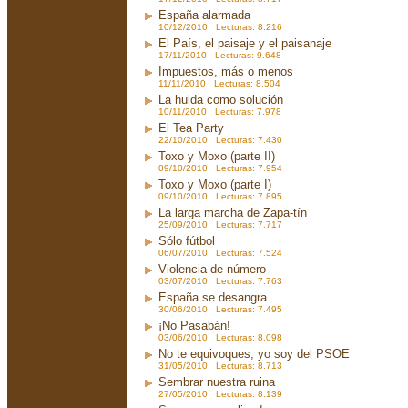
España alarmada
10/12/2010 Lecturas: 8.216
El País, el paisaje y el paisanaje
17/11/2010 Lecturas: 9.648
Impuestos, más o menos
11/11/2010 Lecturas: 8.504
La huida como solución
10/11/2010 Lecturas: 7.978
El Tea Party
22/10/2010 Lecturas: 7.430
Toxo y Moxo (parte II)
09/10/2010 Lecturas: 7.954
Toxo y Moxo (parte I)
09/10/2010 Lecturas: 7.895
La larga marcha de Zapa-tín
25/09/2010 Lecturas: 7.717
Sólo fútbol
06/07/2010 Lecturas: 7.524
Violencia de número
03/07/2010 Lecturas: 7.763
España se desangra
30/06/2010 Lecturas: 7.495
¡No Pasabán!
03/06/2010 Lecturas: 8.098
No te equivoques, yo soy del PSOE
31/05/2010 Lecturas: 8.713
Sembrar nuestra ruina
27/05/2010 Lecturas: 8.139