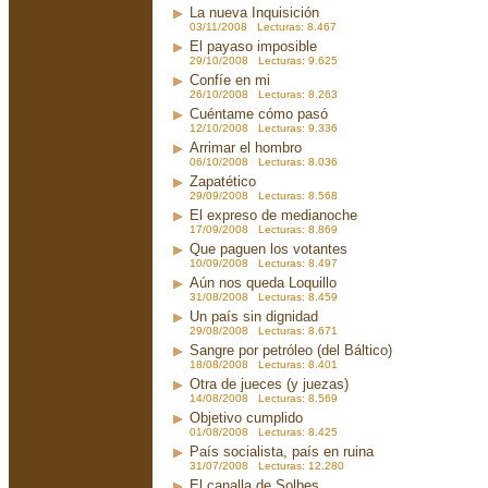
La nueva Inquisición
03/11/2008 Lecturas: 8.467
El payaso imposible
29/10/2008 Lecturas: 9.625
Confíe en mi
26/10/2008 Lecturas: 8.263
Cuéntame cómo pasó
12/10/2008 Lecturas: 9.336
Arrimar el hombro
06/10/2008 Lecturas: 8.036
Zapatético
29/09/2008 Lecturas: 8.568
El expreso de medianoche
17/09/2008 Lecturas: 8.869
Que paguen los votantes
10/09/2008 Lecturas: 8.497
Aún nos queda Loquillo
31/08/2008 Lecturas: 8.459
Un país sin dignidad
29/08/2008 Lecturas: 8.671
Sangre por petróleo (del Báltico)
18/08/2008 Lecturas: 8.401
Otra de jueces (y juezas)
14/08/2008 Lecturas: 8.569
Objetivo cumplido
01/08/2008 Lecturas: 8.425
País socialista, país en ruina
31/07/2008 Lecturas: 12.280
El canalla de Solbes