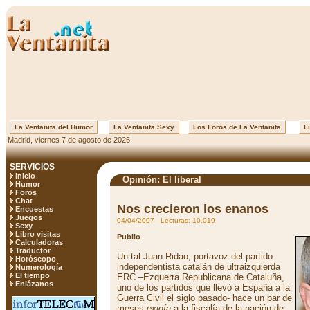
La Ventanita del Humor
La Ventanita Sexy
Los Foros de La Ventanita
Li
Madrid, viernes 7 de agosto de 2026
SERVICIOS
Inicio
Opinión: El liberal
Humor
Foros
Chat
Nos crecieron los enanos
Encuestas
Juegos
04/04/2007 Lecturas: 10.019
Sexy
Libro visitas
Publio
Calculadoras
Traductor
Un tal Juan Ridao, portavoz del partido
Horóscopo
independentista catalán de ultraizquierda
Numerología
El tiempo
ERC –Ezquerra Republicana de Cataluña,
Enlázanos
uno de los partidos que llevó a España a la
Guerra Civil el siglo pasado- hace un par de
meses
exigía
a la fiscalía de la nación de