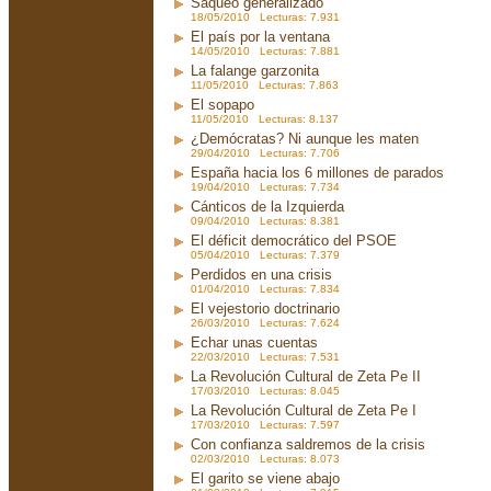
Saqueo generalizado
18/05/2010 Lecturas: 7.931
El país por la ventana
14/05/2010 Lecturas: 7.881
La falange garzonita
11/05/2010 Lecturas: 7.863
El sopapo
11/05/2010 Lecturas: 8.137
¿Demócratas? Ni aunque les maten
29/04/2010 Lecturas: 7.706
España hacia los 6 millones de parados
19/04/2010 Lecturas: 7.734
Cánticos de la Izquierda
09/04/2010 Lecturas: 8.381
El déficit democrático del PSOE
05/04/2010 Lecturas: 7.379
Perdidos en una crisis
01/04/2010 Lecturas: 7.834
El vejestorio doctrinario
26/03/2010 Lecturas: 7.624
Echar unas cuentas
22/03/2010 Lecturas: 7.531
La Revolución Cultural de Zeta Pe II
17/03/2010 Lecturas: 8.045
La Revolución Cultural de Zeta Pe I
17/03/2010 Lecturas: 7.597
Con confianza saldremos de la crisis
02/03/2010 Lecturas: 8.073
El garito se viene abajo