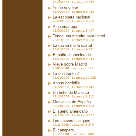
24/04/2009 Lecturas: 8.347
Yo no soy ése
15/04/2009 Lecturas: 8.040
La escopeta nacional
22/02/2009 Lecturas: 8.776
A quemarropa
01/02/2009 Lecturas: 8.407
Tengo una mentira para usted
28/01/2009 Lecturas: 8.283
La caspa (no la casta)
15/01/2009 Lecturas: 8.371
España desacelerada
15/01/2009 Lecturas: 9.253
Nieve sobre Madrid
11/01/2009 Lecturas: 8.511
La constante Z
07/01/2009 Lecturas: 10.028
Annus horribilis
31/12/2008 Lecturas: 8.142
Un hotel de Mallorca
22/12/2008 Lecturas: 8.112
Maravillas de España
03/12/2008 Lecturas: 8.523
El sueño americano
02/12/2008 Lecturas: 8.177
Los nuevos caciques
27/11/2008 Lecturas: 8.570
El canapero
13/11/2008 Lecturas: 8.803