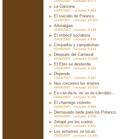
13/05/2007 Lecturas: 9.077
La Garzona
13/05/2007 Lecturas: 8.983
El suicidio de Polanco
11/05/2007 Lecturas: 10.555
Añoralgias
10/05/2007 Lecturas: 9.186
El imbécil socialista
03/05/2007 Lecturas: 8.938
Crispados y zampatortas
02/05/2007 Lecturas: 9.213
Después del Carnaval
16/04/2007 Lecturas: 10.016
El Ebro se desborda
13/04/2007 Lecturas: 9.144
Depende
13/04/2007 Lecturas: 9.387
Nos crecieron los enanos
04/04/2007 Lecturas: 10.019
Es-cán-da-lo, es un es-cán-dalo...
04/04/2007 Lecturas: 9.742
El charnego violento
03/04/2007 Lecturas: 9.668
Demasiado tarde para los Polanco
02/04/2007 Lecturas: 9.290
Zetapé por los suelos
28/03/2007 Lecturas: 9.521
Los extremos se tocan
25/03/2007 Lecturas: 10.491