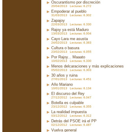
Oscurantismo por discreción
20/04/2013 Lecturas: 6.272
Empoderar al pueblo
31/03/2013 Lecturas: 6.302
Zapajoy
22/03/2013 Lecturas: 6.330
Rajoy ya está Maduro
13/03/2013 Lecturas: 6.004
Cayo Lara me asusta
24/02/2013 Lecturas: 6.383
Cultura o basura
23/02/2013 Lecturas: 6.055
Por Rajoy... Maaato
10/02/2013 Lecturas: 6.330
Menos delcaraciones y más explicaciones
05/02/2013 Lecturas: 6.303
30 años y ruina
27/01/2013 Lecturas: 6.451
Año Mariano
10/01/2013 Lecturas: 6.134
El discurso del Rey
27/12/2012 Lecturas: 6.047
Botella es culpable
23/12/2012 Lecturas: 6.355
La realidad impuesta
03/12/2012 Lecturas: 6.312
Detrás del PSOE irá el PP
02/12/2012 Lecturas: 6.487
Vuelva general