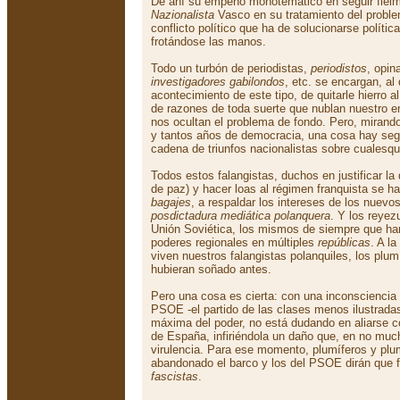
De ahí su empeño monotemático en seguir fielme
Nazionalista
Vasco en su tratamiento del proble
conflicto político que ha de solucionarse políti
frotándose las manos.
Todo un turbón de periodistas,
periodistos
, opin
investigadores gabilondos
, etc. se encargan, al
acontecimiento de este tipo, de quitarle hierro 
de razones de toda suerte que nublan nuestro 
nos ocultan el problema de fondo. Pero, mirando 
y tantos años de democracia, una cosa hay segu
cadena de triunfos nacionalistas sobre cualesqui
Todos estos falangistas, duchos en justificar la
de paz) y hacer loas al régimen franquista se 
bagajes
, a respaldar los intereses de los nuevo
posdictadura mediática polanquera
. Y los reyez
Unión Soviética, los mismos de siempre que han
poderes regionales en múltiples
repúblicas
. A l
viven nuestros falangistas polanquiles, los plu
hubieran soñado antes.
Pero una cosa es cierta: con una inconsciencia 
PSOE -el partido de las clases menos ilustrada
máxima del poder, no está dudando en aliarse 
de España, infiriéndola un daño que, en no much
virulencia. Para ese momento, plumíferos y plu
abandonado el barco y los del PSOE dirán que f
fascistas
.