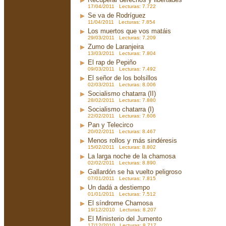
17/04/2011 Lecturas: 7.722
Se va de Rodríguez
11/04/2011 Lecturas: 7.854
Los muertos que vos matáis
29/03/2011 Lecturas: 7.209
Zumo de Laranjeira
13/03/2011 Lecturas: 7.804
El rap de Pepiño
09/03/2011 Lecturas: 7.492
El señor de los bolsillos
02/03/2011 Lecturas: 8.006
Socialismo chatarra (II)
28/02/2011 Lecturas: 7.880
Socialismo chatarra (I)
22/02/2011 Lecturas: 7.606
Pan y Telecirco
20/02/2011 Lecturas: 8.467
Menos rollos y más sindéresis
15/02/2011 Lecturas: 8.802
La larga noche de la chamosa
02/02/2011 Lecturas: 8.890
Gallardón se ha vuelto peligroso
07/01/2011 Lecturas: 7.815
Un dadá a destiempo
01/01/2011 Lecturas: 7.512
El síndrome Chamosa
19/12/2010 Lecturas: 8.207
El Ministerio del Jumento
17/12/2010 Lecturas: 8.717