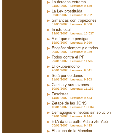
La derecha extrema
24/03/2007 Lecturas: 9.430
La Ley prostituida
05/03/2007 Lecturas: 9.922
Simancas con tropezones
01/03/2007 Lecturas: 9.608
In ictu oculi
23/02/2007 Lecturas: 10.537
A mí que me persigan
15/02/2007 Lecturas: 9.260
Engañar siempre y a todos
09/02/2007 Lecturas: 9.039
Todos contra el PP
29/01/2007 Lecturas: 11.532
El okupa-mocho
26/01/2007 Lecturas: 9.641
Será por cordones
21/01/2007 Lecturas: 9.163
Carrillo y sus razones
19/01/2007 Lecturas: 11.157
Fascistas
14/01/2007 Lecturas: 9.533
Zetapé de las JONS
13/01/2007 Lecturas: 10.004
Demagogos e ineptos sin solución
09/01/2007 Lecturas: 9.144
ETA da una bofETAda a zETApé
05/01/2007 Lecturas: 9.485
El okupa de la Moncloa