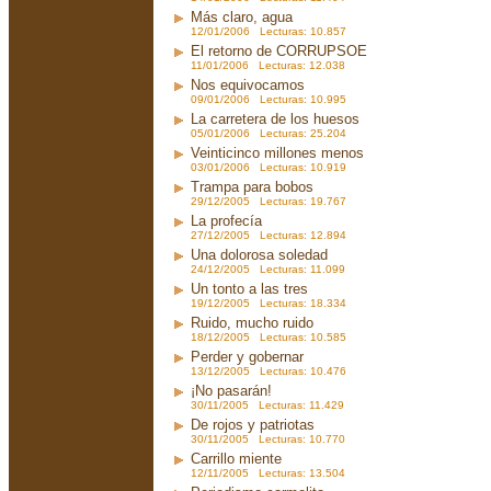
Más claro, agua
12/01/2006 Lecturas: 10.857
El retorno de CORRUPSOE
11/01/2006 Lecturas: 12.038
Nos equivocamos
09/01/2006 Lecturas: 10.995
La carretera de los huesos
05/01/2006 Lecturas: 25.204
Veinticinco millones menos
03/01/2006 Lecturas: 10.919
Trampa para bobos
29/12/2005 Lecturas: 19.767
La profecía
27/12/2005 Lecturas: 12.894
Una dolorosa soledad
24/12/2005 Lecturas: 11.099
Un tonto a las tres
19/12/2005 Lecturas: 18.334
Ruido, mucho ruido
18/12/2005 Lecturas: 10.585
Perder y gobernar
13/12/2005 Lecturas: 10.476
¡No pasarán!
30/11/2005 Lecturas: 11.429
De rojos y patriotas
30/11/2005 Lecturas: 10.770
Carrillo miente
12/11/2005 Lecturas: 13.504