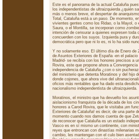
Este es el panorama de la actual Cataluña pue
los independentistas de ultraizquierda ¿quién s
más o menos breve, el despertar de anarquismo 
Total, Cataluña está a un paso. De momento, e
vivientes gentes como los Ridao, o la Mayol, o el
Saura, o el Montilla, se incorporan como
zombi
intención de censurar a quienes expresen toda
concuerden con los suyos. Izquierda pura y dura
democrática pero que ni lo es, ni lo ha sido nun
Y no solamente eso. El último día de Enero de 2
de Asuntos Exteriores de España -en el palacio 
Madrid- se recibía con los honores precisos a u
Rovira, este que propone ahora a Convergencia 
independencia de Cataluña ¿con o sin pucheraz
del ministerio que detenta Moratinos y del hijo d
donde cojones, que ahora vive del ultranacional
oficios más rentables que ha dado esta desdic
nacionalismo independentista de ultraizquierda.
Moratinos, el ministro que ha devuelto los asun
aislacionismo franquista de la década de los cin
honores a Carod Rovira, que le visitaba ¡en fun
Exteriores de Cataluña! es decir, de una parte 
momento cuando nos damos cuenta de que Zet
de reconocer que Cataluña es un estado indepen
Vasco es en sí mismo un continente, con minist
reyes que entroncan con dinastías milenarias 
cambio, les mantengan con el culo bien asentad