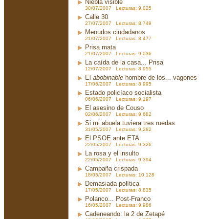
Niebla visible
30/07/2007 Lecturas: 9.025
Calle 30
27/07/2007 Lecturas: 8.749
Menudos ciudadanos
21/07/2007 Lecturas: 8.477
Prisa mata
21/07/2007 Lecturas: 9.036
La caída de la casa... Prisa
12/07/2007 Lecturas: 8.955
El
abobinable
hombre de los... vagones
17/06/2007 Lecturas: 8.995
Estado policíaco socialista
06/06/2007 Lecturas: 9.197
El asesino de Couso
02/06/2007 Lecturas: 9.682
Si mi abuela tuviera tres ruedas
31/05/2007 Lecturas: 9.282
El PSOE ante ETA
22/05/2007 Lecturas: 9.326
La rosa y el insulto
22/05/2007 Lecturas: 9.394
Campaña crispada
18/05/2007 Lecturas: 10.128
Demasiada política
17/05/2007 Lecturas: 8.835
Polanco... Post-Franco
16/05/2007 Lecturas: 9.986
Cadeneando: la 2 de Zetapé