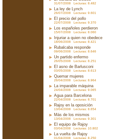
31/07/2008 Lecturas: 8.482
La ley de Lynch
26/07/2008 Lecturas: 9.601
El precio del pollo
22/07/2008 Lecturas: 9.370
Los españoles perdieron
15/07/2008 Lecturas: 8.060
Injuriar a quien no obedece
18/06/2008 Lecturas: 8.421
Rubalcaba responde
09/06/2008 Lecturas: 8.646
Un partido enfermo
26/05/2008 Lecturas: 8.251
El asno de Barlusconi
03/05/2008 Lecturas: 8.613
Quemar mujeres
26/04/2008 Lecturas: 8.964
La imparable máquina
24/04/2008 Lecturas: 9.065
Agua para Barcelona
22/04/2008 Lecturas: 8.701
Rajoy en la oposición
13/04/2008 Lecturas: 8.654
Más de los mismos
13/04/2008 Lecturas: 9.301
El equipo de Rajoy
03/04/2008 Lecturas: 10.802
La vuelta de Rajoy
01/04/2008 Lecturas: 8.250