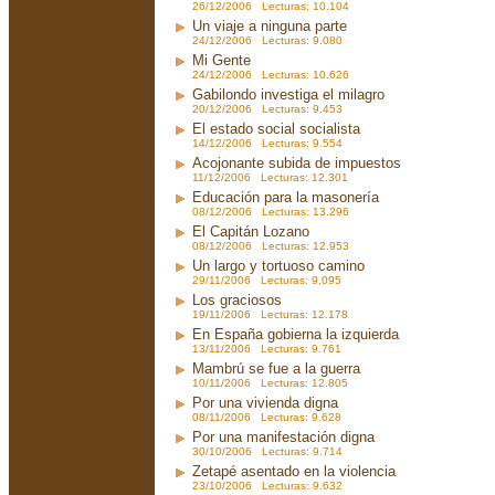
26/12/2006 Lecturas: 10.104
Un viaje a ninguna parte
24/12/2006 Lecturas: 9.080
Mi Gente
24/12/2006 Lecturas: 10.626
Gabilondo investiga el milagro
20/12/2006 Lecturas: 9.453
El estado social socialista
14/12/2006 Lecturas: 9.554
Acojonante subida de impuestos
11/12/2006 Lecturas: 12.301
Educación para la masonería
08/12/2006 Lecturas: 13.296
El Capitán Lozano
08/12/2006 Lecturas: 12.953
Un largo y tortuoso camino
29/11/2006 Lecturas: 9.095
Los graciosos
19/11/2006 Lecturas: 12.178
En España gobierna la izquierda
13/11/2006 Lecturas: 9.761
Mambrú se fue a la guerra
10/11/2006 Lecturas: 12.805
Por una vivienda digna
08/11/2006 Lecturas: 9.628
Por una manifestación digna
30/10/2006 Lecturas: 9.714
Zetapé asentado en la violencia
23/10/2006 Lecturas: 9.632