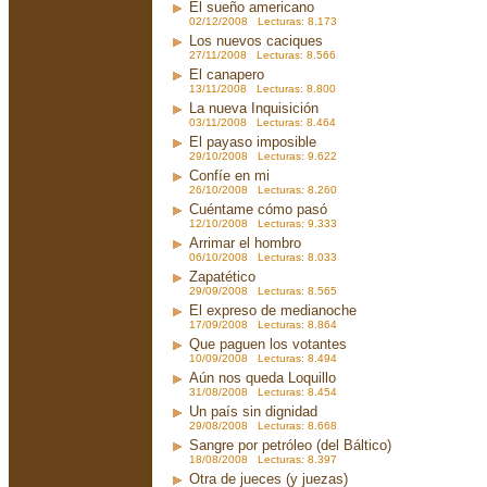
El sueño americano
02/12/2008 Lecturas: 8.173
Los nuevos caciques
27/11/2008 Lecturas: 8.566
El canapero
13/11/2008 Lecturas: 8.800
La nueva Inquisición
03/11/2008 Lecturas: 8.464
El payaso imposible
29/10/2008 Lecturas: 9.622
Confíe en mi
26/10/2008 Lecturas: 8.260
Cuéntame cómo pasó
12/10/2008 Lecturas: 9.333
Arrimar el hombro
06/10/2008 Lecturas: 8.033
Zapatético
29/09/2008 Lecturas: 8.565
El expreso de medianoche
17/09/2008 Lecturas: 8.864
Que paguen los votantes
10/09/2008 Lecturas: 8.494
Aún nos queda Loquillo
31/08/2008 Lecturas: 8.454
Un país sin dignidad
29/08/2008 Lecturas: 8.668
Sangre por petróleo (del Báltico)
18/08/2008 Lecturas: 8.397
Otra de jueces (y juezas)