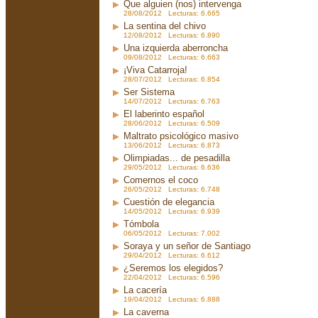
Que alguien (nos) intervenga
28/08/2012 Lecturas: 6.665
La sentina del chivo
12/08/2012 Lecturas: 6.890
Una izquierda aberroncha
09/08/2012 Lecturas: 6.663
¡Viva Catarroja!
28/07/2012 Lecturas: 6.854
Ser Sistema
14/07/2012 Lecturas: 6.763
El laberinto español
28/06/2012 Lecturas: 6.509
Maltrato psicológico masivo
13/06/2012 Lecturas: 6.873
Olimpiadas... de pesadilla
29/05/2012 Lecturas: 6.636
Comernos el coco
26/05/2012 Lecturas: 6.748
Cuestión de elegancia
14/05/2012 Lecturas: 6.939
Tómbola
06/05/2012 Lecturas: 7.002
Soraya y un señor de Santiago
29/04/2012 Lecturas: 6.612
¿Seremos los elegidos?
22/04/2012 Lecturas: 6.596
La cacería
19/04/2012 Lecturas: 6.888
La caverna