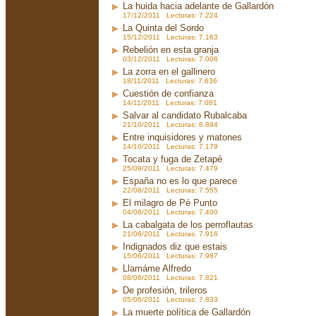
La huida hacia adelante de Gallardón
17/12/2011 Lecturas: 7.224
La Quinta del Sordo
15/12/2011 Lecturas: 7.163
Rebelión en esta granja
03/12/2011 Lecturas: 7.008
La zorra en el gallinero
18/11/2011 Lecturas: 7.636
Cuestión de confianza
14/11/2011 Lecturas: 7.081
Salvar al candidato Rubalcaba
21/10/2011 Lecturas: 6.894
Entre inquisidores y matones
14/10/2011 Lecturas: 7.179
Tocata y fuga de Zetapé
25/09/2011 Lecturas: 7.479
España no es lo que parece
22/08/2011 Lecturas: 7.555
El milagro de Pé Punto
04/08/2011 Lecturas: 7.400
La cabalgata de los perroflautas
21/06/2011 Lecturas: 7.916
Indignados diz que estais
15/06/2011 Lecturas: 7.987
Llamáme Alfredo
08/06/2011 Lecturas: 7.821
De profesión, trileros
05/06/2011 Lecturas: 7.833
La muerte política de Gallardón