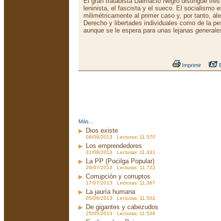
El gran tratadista Dalmacio Negro distingue tres
leninista, el fascista y el sueco. El socialismo 
milimétricamente al primer caso y, por tanto, a
Derecho y libertades individuales como de la pe
aunque se le espera para unas lejanas
generale
Imprimir
E
Más...
Dios existe
08/09/2013 Lecturas: 11.570
Los emprendedores
31/08/2013 Lecturas: 11.431
La PP (Pocilga Popular)
29/07/2013 Lecturas: 11.722
Corrupción y corruptos
17/07/2013 Lecturas: 11.367
La jauría humana
05/06/2013 Lecturas: 11.502
De gigantes y cabezudos
25/05/2013 Lecturas: 11.536