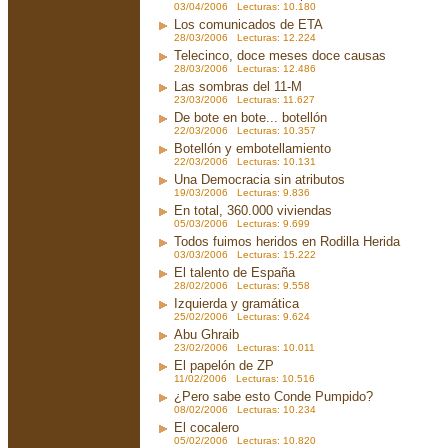
03/04/2006 Lecturas: 10.180
Los comunicados de ETA
28/03/2006 Lecturas: 12.224
Telecinco, doce meses doce causas
28/03/2006 Lecturas: 12.486
Las sombras del 11-M
23/03/2006 Lecturas: 11.627
De bote en bote... botellón
22/03/2006 Lecturas: 10.357
Botellón y embotellamiento
22/03/2006 Lecturas: 10.131
Una Democracia sin atributos
19/03/2006 Lecturas: 9.836
En total, 360.000 viviendas
05/03/2006 Lecturas: 9.699
Todos fuimos heridos en Rodilla Herida
03/03/2006 Lecturas: 15.222
El talento de España
28/02/2006 Lecturas: 9.558
Izquierda y gramática
25/02/2006 Lecturas: 9.624
Abu Ghraib
23/02/2006 Lecturas: 10.011
El papelón de ZP
11/02/2006 Lecturas: 10.516
¿Pero sabe esto Conde Pumpido?
08/02/2006 Lecturas: 10.234
El cocalero
05/02/2006 Lecturas: 10.820