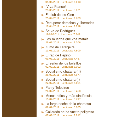
01/06/2011 Lecturas: 7.613
¡Viva Franco!
25/05/2011 Lecturas: 8.071
El club de los Cien
25/04/2011 Lecturas: 7.783
Recuperar derechos y libertades
17/04/2011 Lecturas: 7.719
Se va de Rodríguez
11/04/2011 Lecturas: 7.849
Los muertos que vos matáis
29/03/2011 Lecturas: 7.206
Zumo de Laranjeira
13/03/2011 Lecturas: 7.800
El rap de Pepiño
09/03/2011 Lecturas: 7.487
El señor de los bolsillos
02/03/2011 Lecturas: 8.002
Socialismo chatarra (II)
28/02/2011 Lecturas: 7.877
Socialismo chatarra (I)
22/02/2011 Lecturas: 7.601
Pan y Telecirco
20/02/2011 Lecturas: 8.463
Menos rollos y más sindéresis
15/02/2011 Lecturas: 8.797
La larga noche de la chamosa
02/02/2011 Lecturas: 8.885
Gallardón se ha vuelto peligroso
07/01/2011 Lecturas: 7.812