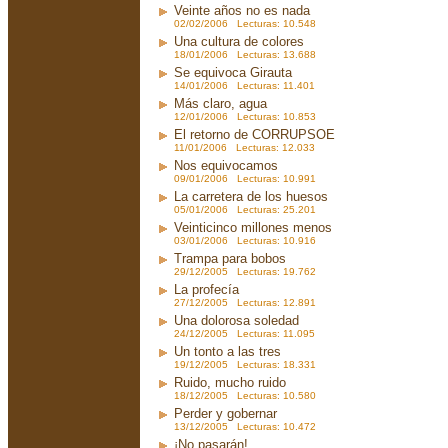
Veinte años no es nada
02/02/2006 Lecturas: 10.548
Una cultura de colores
18/01/2006 Lecturas: 13.688
Se equivoca Girauta
14/01/2006 Lecturas: 11.401
Más claro, agua
12/01/2006 Lecturas: 10.853
El retorno de CORRUPSOE
11/01/2006 Lecturas: 12.033
Nos equivocamos
09/01/2006 Lecturas: 10.991
La carretera de los huesos
05/01/2006 Lecturas: 25.201
Veinticinco millones menos
03/01/2006 Lecturas: 10.916
Trampa para bobos
29/12/2005 Lecturas: 19.762
La profecía
27/12/2005 Lecturas: 12.891
Una dolorosa soledad
24/12/2005 Lecturas: 11.095
Un tonto a las tres
19/12/2005 Lecturas: 18.331
Ruido, mucho ruido
18/12/2005 Lecturas: 10.580
Perder y gobernar
13/12/2005 Lecturas: 10.472
¡No pasarán!