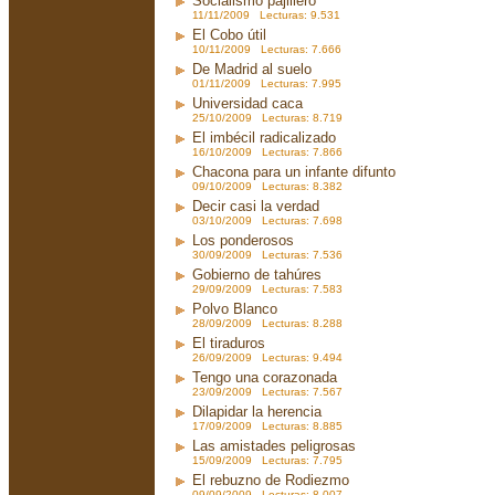
Socialismo pajillero
11/11/2009 Lecturas: 9.531
El Cobo útil
10/11/2009 Lecturas: 7.666
De Madrid al suelo
01/11/2009 Lecturas: 7.995
Universidad caca
25/10/2009 Lecturas: 8.719
El imbécil radicalizado
16/10/2009 Lecturas: 7.866
Chacona para un infante difunto
09/10/2009 Lecturas: 8.382
Decir casi la verdad
03/10/2009 Lecturas: 7.698
Los ponderosos
30/09/2009 Lecturas: 7.536
Gobierno de tahúres
29/09/2009 Lecturas: 7.583
Polvo Blanco
28/09/2009 Lecturas: 8.288
El tiraduros
26/09/2009 Lecturas: 9.494
Tengo una corazonada
23/09/2009 Lecturas: 7.567
Dilapidar la herencia
17/09/2009 Lecturas: 8.885
Las amistades peligrosas
15/09/2009 Lecturas: 7.795
El rebuzno de Rodiezmo
09/09/2009 Lecturas: 8.007