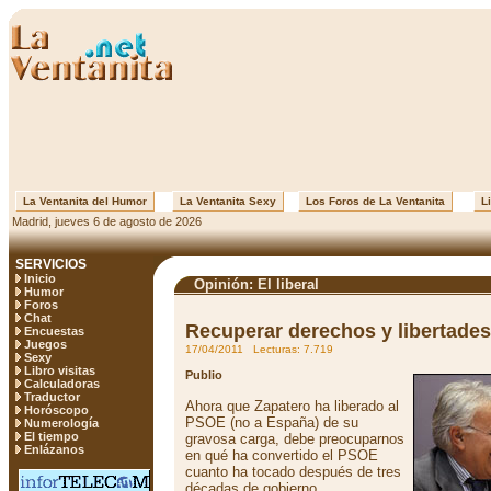
La Ventanita del Humor
La Ventanita Sexy
Los Foros de La Ventanita
Li
Madrid, jueves 6 de agosto de 2026
SERVICIOS
Inicio
Opinión: El liberal
Humor
Foros
Chat
Recuperar derechos y libertades
Encuestas
Juegos
17/04/2011 Lecturas: 7.719
Sexy
Libro visitas
Publio
Calculadoras
Traductor
Ahora que Zapatero ha liberado al
Horóscopo
PSOE (no a España) de su
Numerología
El tiempo
gravosa carga, debe preocuparnos
Enlázanos
en qué ha convertido el PSOE
cuanto ha tocado después de tres
décadas de gobierno.