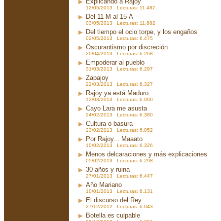
Explicando a Rajoy
12/05/2013 Lecturas: 11.487
Del 11-M al 15-A
03/05/2013 Lecturas: 11.882
Del tiempo el ocio torpe, y los engaños
02/05/2013 Lecturas: 6.475
Oscurantismo por discreción
20/04/2013 Lecturas: 6.268
Empoderar al pueblo
31/03/2013 Lecturas: 6.297
Zapajoy
22/03/2013 Lecturas: 6.327
Rajoy ya está Maduro
13/03/2013 Lecturas: 6.000
Cayo Lara me asusta
24/02/2013 Lecturas: 6.380
Cultura o basura
23/02/2013 Lecturas: 6.052
Por Rajoy... Maaato
10/02/2013 Lecturas: 6.326
Menos delcaraciones y más explicaciones
05/02/2013 Lecturas: 6.298
30 años y ruina
27/01/2013 Lecturas: 6.447
Año Mariano
10/01/2013 Lecturas: 6.131
El discurso del Rey
27/12/2012 Lecturas: 6.043
Botella es culpable