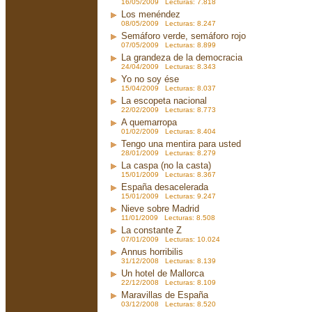
16/05/2009 Lecturas: 7.818
Los menéndez
08/05/2009 Lecturas: 8.247
Semáforo verde, semáforo rojo
07/05/2009 Lecturas: 8.899
La grandeza de la democracia
24/04/2009 Lecturas: 8.343
Yo no soy ése
15/04/2009 Lecturas: 8.037
La escopeta nacional
22/02/2009 Lecturas: 8.773
A quemarropa
01/02/2009 Lecturas: 8.404
Tengo una mentira para usted
28/01/2009 Lecturas: 8.279
La caspa (no la casta)
15/01/2009 Lecturas: 8.367
España desacelerada
15/01/2009 Lecturas: 9.247
Nieve sobre Madrid
11/01/2009 Lecturas: 8.508
La constante Z
07/01/2009 Lecturas: 10.024
Annus horribilis
31/12/2008 Lecturas: 8.139
Un hotel de Mallorca
22/12/2008 Lecturas: 8.109
Maravillas de España
03/12/2008 Lecturas: 8.520