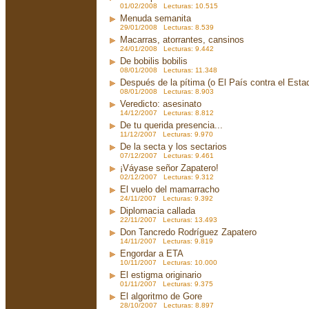
01/02/2008 Lecturas: 10.515
Menuda semanita
29/01/2008 Lecturas: 8.539
Macarras, atorrantes, cansinos
24/01/2008 Lecturas: 9.442
De bobilis bobilis
08/01/2008 Lecturas: 11.348
Después de la pítima (o El País contra el Est
08/01/2008 Lecturas: 8.903
Veredicto: asesinato
14/12/2007 Lecturas: 8.812
De tu querida presencia...
11/12/2007 Lecturas: 9.970
De la secta y los sectarios
07/12/2007 Lecturas: 9.461
¡Váyase señor Zapatero!
02/12/2007 Lecturas: 9.312
El vuelo del mamarracho
24/11/2007 Lecturas: 9.392
Diplomacia callada
22/11/2007 Lecturas: 13.493
Don Tancredo Rodríguez Zapatero
14/11/2007 Lecturas: 9.819
Engordar a ETA
10/11/2007 Lecturas: 10.000
El estigma originario
01/11/2007 Lecturas: 9.375
El algoritmo de Gore
28/10/2007 Lecturas: 8.897