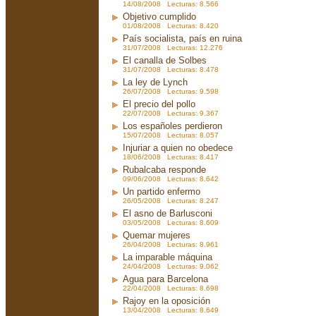
14/08/2008 Lecturas: 8.566
Objetivo cumplido
01/08/2008 Lecturas: 8.420
País socialista, país en ruina
31/07/2008 Lecturas: 12.276
El canalla de Solbes
31/07/2008 Lecturas: 8.478
La ley de Lynch
26/07/2008 Lecturas: 9.598
El precio del pollo
22/07/2008 Lecturas: 9.367
Los españoles perdieron
15/07/2008 Lecturas: 8.057
Injuriar a quien no obedece
18/06/2008 Lecturas: 8.417
Rubalcaba responde
09/06/2008 Lecturas: 8.642
Un partido enfermo
26/05/2008 Lecturas: 8.247
El asno de Barlusconi
03/05/2008 Lecturas: 8.609
Quemar mujeres
26/04/2008 Lecturas: 8.961
La imparable máquina
24/04/2008 Lecturas: 9.062
Agua para Barcelona
22/04/2008 Lecturas: 8.698
Rajoy en la oposición
13/04/2008 Lecturas: 8.649