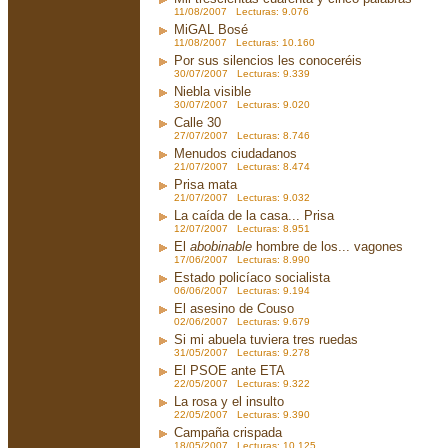
11/08/2007 Lecturas: 9.076
MiGAL Bosé
11/08/2007 Lecturas: 10.160
Por sus silencios les conoceréis
30/07/2007 Lecturas: 9.339
Niebla visible
30/07/2007 Lecturas: 9.020
Calle 30
27/07/2007 Lecturas: 8.746
Menudos ciudadanos
21/07/2007 Lecturas: 8.474
Prisa mata
21/07/2007 Lecturas: 9.032
La caída de la casa... Prisa
12/07/2007 Lecturas: 8.951
El
abobinable
hombre de los... vagones
17/06/2007 Lecturas: 8.990
Estado policíaco socialista
06/06/2007 Lecturas: 9.194
El asesino de Couso
02/06/2007 Lecturas: 9.679
Si mi abuela tuviera tres ruedas
31/05/2007 Lecturas: 9.278
El PSOE ante ETA
22/05/2007 Lecturas: 9.322
La rosa y el insulto
22/05/2007 Lecturas: 9.390
Campaña crispada
18/05/2007 Lecturas: 10.125