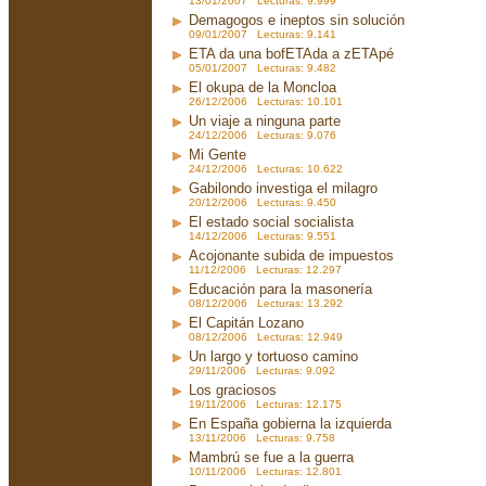
13/01/2007 Lecturas: 9.999
Demagogos e ineptos sin solución
09/01/2007 Lecturas: 9.141
ETA da una bofETAda a zETApé
05/01/2007 Lecturas: 9.482
El okupa de la Moncloa
26/12/2006 Lecturas: 10.101
Un viaje a ninguna parte
24/12/2006 Lecturas: 9.076
Mi Gente
24/12/2006 Lecturas: 10.622
Gabilondo investiga el milagro
20/12/2006 Lecturas: 9.450
El estado social socialista
14/12/2006 Lecturas: 9.551
Acojonante subida de impuestos
11/12/2006 Lecturas: 12.297
Educación para la masonería
08/12/2006 Lecturas: 13.292
El Capitán Lozano
08/12/2006 Lecturas: 12.949
Un largo y tortuoso camino
29/11/2006 Lecturas: 9.092
Los graciosos
19/11/2006 Lecturas: 12.175
En España gobierna la izquierda
13/11/2006 Lecturas: 9.758
Mambrú se fue a la guerra
10/11/2006 Lecturas: 12.801