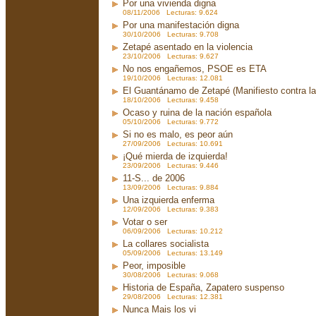
Por una vivienda digna
08/11/2006 Lecturas: 9.624
Por una manifestación digna
30/10/2006 Lecturas: 9.708
Zetapé asentado en la violencia
23/10/2006 Lecturas: 9.627
No nos engañemos, PSOE es ETA
19/10/2006 Lecturas: 12.081
El Guantánamo de Zetapé (Manifiesto contra la 
18/10/2006 Lecturas: 9.458
Ocaso y ruina de la nación española
05/10/2006 Lecturas: 9.772
Si no es malo, es peor aún
27/09/2006 Lecturas: 10.691
¡Qué mierda de izquierda!
23/09/2006 Lecturas: 9.446
11-S... de 2006
13/09/2006 Lecturas: 9.884
Una izquierda enferma
12/09/2006 Lecturas: 9.383
Votar o ser
06/09/2006 Lecturas: 10.212
La collares socialista
05/09/2006 Lecturas: 13.149
Peor, imposible
30/08/2006 Lecturas: 9.068
Historia de España, Zapatero suspenso
29/08/2006 Lecturas: 12.381
Nunca Mais los vi