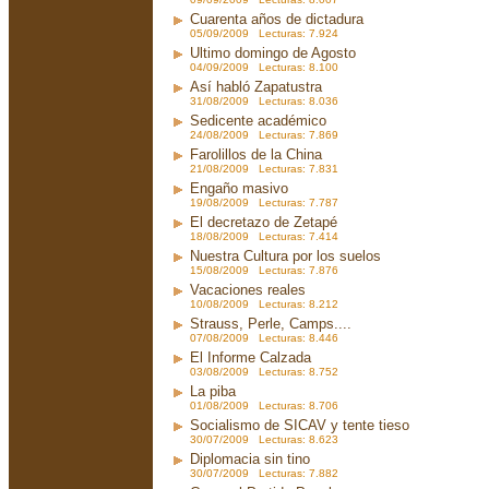
Cuarenta años de dictadura
05/09/2009 Lecturas: 7.924
Ultimo domingo de Agosto
04/09/2009 Lecturas: 8.100
Así habló Zapatustra
31/08/2009 Lecturas: 8.036
Sedicente académico
24/08/2009 Lecturas: 7.869
Farolillos de la China
21/08/2009 Lecturas: 7.831
Engaño masivo
19/08/2009 Lecturas: 7.787
El decretazo de Zetapé
18/08/2009 Lecturas: 7.414
Nuestra Cultura por los suelos
15/08/2009 Lecturas: 7.876
Vacaciones reales
10/08/2009 Lecturas: 8.212
Strauss, Perle, Camps....
07/08/2009 Lecturas: 8.446
El Informe Calzada
03/08/2009 Lecturas: 8.752
La piba
01/08/2009 Lecturas: 8.706
Socialismo de SICAV y tente tieso
30/07/2009 Lecturas: 8.623
Diplomacia sin tino
30/07/2009 Lecturas: 7.882