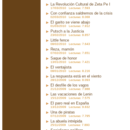
La Revolución Cultural de Zeta Pe I
17/03/2010 Lecturas: 7.593
Con confianza saldremos de la crisis
02/03/2010 Lecturas: 8.068
El garito se viene abajo
01/03/2010 Lecturas: 7.912
Putsch a la Justicia
23/02/2010 Lecturas: 8.857
Little fence
08/02/2010 Lecturas: 7.643
Reza, mamón
07/02/2010 Lecturas: 7.651
Saque de honor
13/01/2010 Lecturas: 7.421
El ventajista
08/01/2010 Lecturas: 8.216
La respuesta está en el viento
28/12/2009 Lecturas: 8.093
El desfile de los vagos
21/12/2009 Lecturas: 7.988
Las vacaciones de Lenin
15/12/2009 Lecturas: 7.575
El paro real en España
13/12/2009 Lecturas: 9.832
Una de piratas
07/12/2009 Lecturas: 7.795
La abuela intrépida
25/11/2009 Lecturas: 7.893