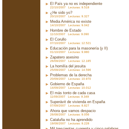
El País ya no es independiente
22/10/2007 Lecturas: 9.518
¿He sido yo?
20/10/2007 Lecturas: 9.327
Media América no existe
14/10/2007 Lecturas: 9.042
Hombre de Estado
11/10/2007 Lecturas: 9.090
El Corullo
07/10/2007 Lecturas: 12.521
Educación para la masonería (y II)
01/10/2007 Lecturas: 9.980
Zapatero asesino
26/09/2007 Lecturas: 12.185
La homilía del jesuita
25/09/2007 Lecturas: 14.596
Problemas de la derecha
20/09/2007 Lecturas: 10.970
Gobierno de España
14/09/2007 Lecturas: 10.012
El más tonto de cada casa
11/09/2007 Lecturas: 9.349
Superávit de vivienda en España
07/09/2007 Lecturas: 8.827
Ahora que vamos despacio
26/08/2007 Lecturas: 9.056
Cataluña no ha aprendido
19/08/2007 Lecturas: 9.228
Mil trescientas cuarenta y cinco palabras