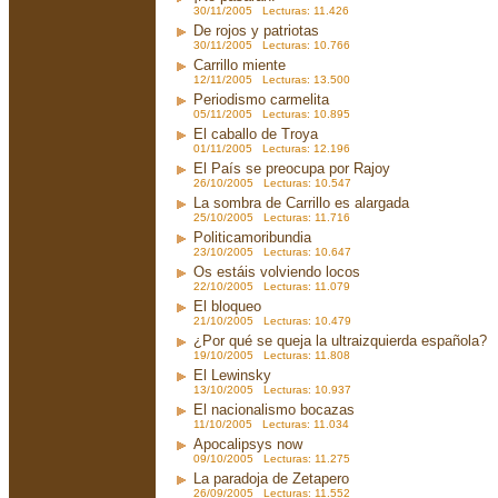
30/11/2005 Lecturas: 11.426
De rojos y patriotas
30/11/2005 Lecturas: 10.766
Carrillo miente
12/11/2005 Lecturas: 13.500
Periodismo carmelita
05/11/2005 Lecturas: 10.895
El caballo de Troya
01/11/2005 Lecturas: 12.196
El País se preocupa por Rajoy
26/10/2005 Lecturas: 10.547
La sombra de Carrillo es alargada
25/10/2005 Lecturas: 11.716
Politicamoribundia
23/10/2005 Lecturas: 10.647
Os estáis volviendo locos
22/10/2005 Lecturas: 11.079
El bloqueo
21/10/2005 Lecturas: 10.479
¿Por qué se queja la ultraizquierda española?
19/10/2005 Lecturas: 11.808
El Lewinsky
13/10/2005 Lecturas: 10.937
El nacionalismo bocazas
11/10/2005 Lecturas: 11.034
Apocalipsys now
09/10/2005 Lecturas: 11.275
La paradoja de Zetapero
26/09/2005 Lecturas: 11.552