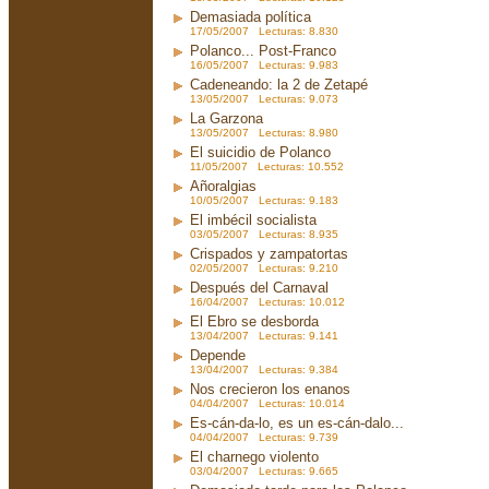
Demasiada política
17/05/2007 Lecturas: 8.830
Polanco... Post-Franco
16/05/2007 Lecturas: 9.983
Cadeneando: la 2 de Zetapé
13/05/2007 Lecturas: 9.073
La Garzona
13/05/2007 Lecturas: 8.980
El suicidio de Polanco
11/05/2007 Lecturas: 10.552
Añoralgias
10/05/2007 Lecturas: 9.183
El imbécil socialista
03/05/2007 Lecturas: 8.935
Crispados y zampatortas
02/05/2007 Lecturas: 9.210
Después del Carnaval
16/04/2007 Lecturas: 10.012
El Ebro se desborda
13/04/2007 Lecturas: 9.141
Depende
13/04/2007 Lecturas: 9.384
Nos crecieron los enanos
04/04/2007 Lecturas: 10.014
Es-cán-da-lo, es un es-cán-dalo...
04/04/2007 Lecturas: 9.739
El charnego violento
03/04/2007 Lecturas: 9.665