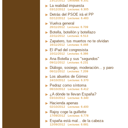
23/12/2012 Lecturas: 6.351
La realidad impuesta
03/12/2012 Lecturas: 6.305
Detrás del PSOE irá el PP
02/12/2012 Lecturas: 6.483
Vuelva general
26/11/2012 Lecturas: 6.709
Botella, botellón y botellazo
22/11/2012 Lecturas: 6.513
Zapatero, tus muertos no te olvidan
16/11/2012 Lecturas: 6.468
El iPad del congresista
10/11/2012 Lecturas: 6.386
Ana Botella y sus "segundos"
09/11/2012 Lecturas: 6.231
Diálogo, sosiego, moderación... y paro
06/11/2012 Lecturas: 7.209
Los abuelos de Gómez
24/10/2012 Lecturas: 6.370
Pedraz como síntoma
06/10/2012 Lecturas: 6.412
¿A dónde te llevan España?
03/10/2012 Lecturas: 6.340
Hacienda apenas
02/10/2012 Lecturas: 6.400
Rajoy coge la guillette
17/09/2012 Lecturas: 6.778
España está mal... de la cabeza
12/09/2012 Lecturas: 6.681