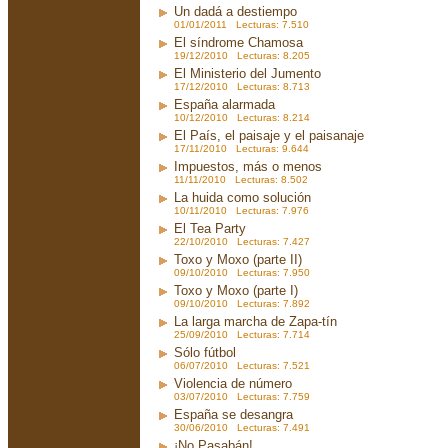
Un dadá a destiempo
01/01/2011 Lecturas: 7.510
El síndrome Chamosa
19/12/2010 Lecturas: 8.205
El Ministerio del Jumento
17/12/2010 Lecturas: 8.713
España alarmada
10/12/2010 Lecturas: 8.214
El País, el paisaje y el paisanaje
17/11/2010 Lecturas: 9.644
Impuestos, más o menos
11/11/2010 Lecturas: 8.502
La huida como solución
10/11/2010 Lecturas: 7.976
El Tea Party
22/10/2010 Lecturas: 7.427
Toxo y Moxo (parte II)
09/10/2010 Lecturas: 7.950
Toxo y Moxo (parte I)
09/10/2010 Lecturas: 7.892
La larga marcha de Zapa-tín
25/09/2010 Lecturas: 7.714
Sólo fútbol
06/07/2010 Lecturas: 7.521
Violencia de número
03/07/2010 Lecturas: 7.759
España se desangra
30/06/2010 Lecturas: 7.491
¡No Pasabán!