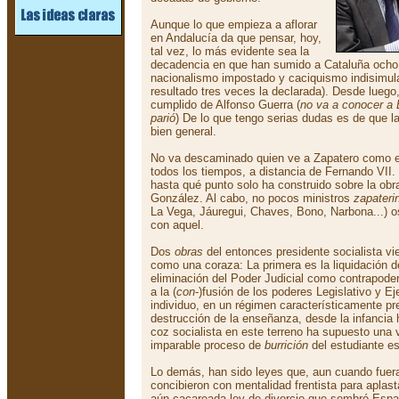
Aunque lo que empieza a aflorar
en Andalucía da que pensar, hoy,
tal vez, lo más evidente sea la
decadencia en que han sumido a Cataluña och
nacionalismo impostado y caciquismo indisimula
resultado tres veces la declarada). Desde luego,
cumplido de Alfonso Guerra (
no va a conocer a 
parió
) De lo que tengo serias dudas es de que l
bien general.
No va descaminado quien ve a Zapatero como e
todos los tiempos, a distancia de Fernando VII
hasta qué punto solo ha construido sobre la obr
González. Al cabo, no pocos ministros
zapateri
La Vega, Jáuregui, Chaves, Bono, Narbona...) o
con aquel.
Dos
obras
del entonces presidente socialista v
como una coraza: La primera es la liquidación 
eliminación del Poder Judicial como contrapoder
a la (
con
-)fusión de los poderes Legislativo y E
individuo, en un régimen característicamente pre
destrucción de la enseñanza, desde la infancia 
coz socialista en este terreno ha supuesto una 
imparable proceso de
burrición
del estudiante es
Lo demás, han sido leyes que, aun cuando fue
concibieron con mentalidad frentista para aplast
aún cacareada ley de divorcio que sembró Espa