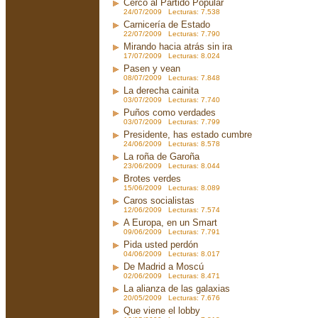
Cerco al Partido Popular
24/07/2009 Lecturas: 7.538
Carnicería de Estado
22/07/2009 Lecturas: 7.790
Mirando hacia atrás sin ira
17/07/2009 Lecturas: 8.024
Pasen y vean
08/07/2009 Lecturas: 7.848
La derecha cainita
03/07/2009 Lecturas: 7.740
Puños como verdades
03/07/2009 Lecturas: 7.799
Presidente, has estado cumbre
24/06/2009 Lecturas: 8.578
La roña de Garoña
23/06/2009 Lecturas: 8.044
Brotes verdes
15/06/2009 Lecturas: 8.089
Caros socialistas
12/06/2009 Lecturas: 7.574
A Europa, en un Smart
09/06/2009 Lecturas: 7.791
Pida usted perdón
04/06/2009 Lecturas: 8.017
De Madrid a Moscú
02/06/2009 Lecturas: 8.471
La alianza de las galaxias
20/05/2009 Lecturas: 7.676
Que viene el lobby