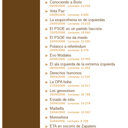
Conociendo a Boris
04/06/2006 Lecturas: 12.026
Vota Paz
03/06/2006 Lecturas: 9.909
La esquizofrenia es de izquierdas
24/05/2006 Lecturas: 10.033
El PSOE es un partido fascista
23/05/2006 Lecturas: 19.044
El PSOE me da miedo
22/05/2006 Lecturas: 11.026
Polanco a referéndum
20/05/2006 Lecturas: 9.276
Evo Modales
20/05/2006 Lecturas: 10.355
El ala izquierda de la extrema izquierda
08/05/2006 Lecturas: 11.353
Derechos humonos
29/04/2006 Lecturas: 11.516
La OPA boba
27/04/2006 Lecturas: 10.017
Los genoveses
25/04/2006 Lecturas: 16.789
Estado de sitio
24/04/2006 Lecturas: 14.279
Marbella
19/04/2006 Lecturas: 10.022
Monseñora
11/04/2006 Lecturas: 9.709
ETA en socorro de Zapatero