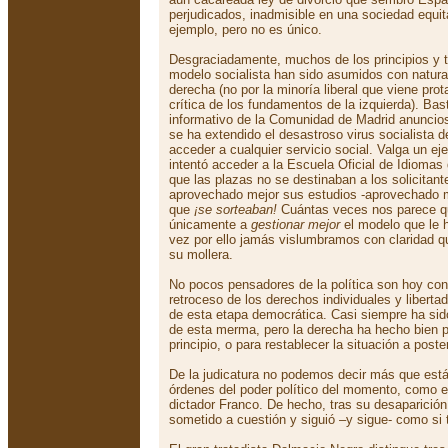
perjudicados, inadmisible en una sociedad equita
ejemplo, pero no es único.
Desgraciadamente, muchos de los principios y 
modelo socialista han sido asumidos con natural
derecha (no por la minoría liberal que viene pr
crítica de los fundamentos de la izquierda). Bast
informativo de la Comunidad de Madrid anuncio
se ha extendido el desastroso virus socialista d
acceder a cualquier servicio social. Valga un ej
intentó acceder a la Escuela Oficial de Idiomas
que las plazas no se destinaban a los solicitan
aprovechado mejor sus estudios -aprovechado me
que
¡se sorteaban!
Cuántas veces nos parece qu
únicamente a
gestionar mejor
el modelo que le h
vez por ello jamás vislumbramos con claridad q
su mollera.
No pocos pensadores de la política son hoy cons
retroceso de los derechos individuales y liberta
de esta etapa democrática. Casi siempre ha sido
de esta merma, pero la derecha ha hecho bien 
principio, o para restablecer la situación a poster
De la judicatura no podemos decir más que est
órdenes del poder político del momento, como en
dictador Franco. De hecho, tras su desaparición,
sometido a cuestión y siguió –y sigue- como si 