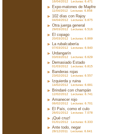
16/04/2012 Lecturas: 6.471
Expo-matones de Mapfre
11/04/2012 Lecturas: 6.858
102 días con Rajoy
04/04/2012 Lecturas: 6.875
Otra juerga general
29/03/2012 Lecturas: 6.516
El copago
20/03/2012 Lecturas: 6.869
La rubalcabería
07/03/2012 Lecturas: 6.940
Urdangarín
03/03/2012 Lecturas: 6.629
Demasiado Estado
01/03/2012 Lecturas: 6.815
Banderas rojas
23/02/2012 Lecturas: 6.557
Izquierda y ruina
14/02/2012 Lecturas: 6.681
Brindaré con champán
12/02/2012 Lecturas: 6.741
Amanecer rojo
06/02/2012 Lecturas: 6.701
El País, como el culo
26/01/2012 Lecturas: 7.078
¡Qué cruz!
01/01/2012 Lecturas: 6.333
Ante todo, negar
28/12/2011 Lecturas: 6.641