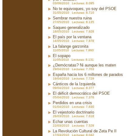
03/06/2010 Lecturas: 8.095
No te equivoques, yo soy del PSOE
31/05/2010 Lecturas: 8.710
Sembrar nuestra ruina
27/05/2010 Lecturas: 8.135
Saqueo generalizado
18/05/2010 Lecturas: 7.928
El país por la ventana
14/05/2010 Lecturas: 7.878
La falange garzonita
11/05/2010 Lecturas: 7.860
El sopapo
11/05/2010 Lecturas: 8.131
¿Demócratas? Ni aunque les maten
29/04/2010 Lecturas: 7.703
España hacia los 6 millones de parados
19/04/2010 Lecturas: 7.729
Cánticos de la Izquierda
09/04/2010 Lecturas: 8.377
El déficit democrático del PSOE
05/04/2010 Lecturas: 7.376
Perdidos en una crisis
01/04/2010 Lecturas: 7.830
El vejestorio doctrinario
26/03/2010 Lecturas: 7.618
Echar unas cuentas
22/03/2010 Lecturas: 7.528
La Revolución Cultural de Zeta Pe II
17/03/2010 Lecturas: 8.042