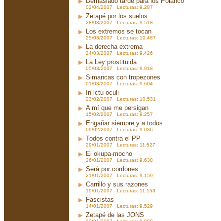
Demasiado tarde para los Polanco
02/04/2007 Lecturas: 9.287
Zetapé por los suelos
28/03/2007 Lecturas: 9.518
Los extremos se tocan
25/03/2007 Lecturas: 10.487
La derecha extrema
24/03/2007 Lecturas: 9.426
La Ley prostituida
05/03/2007 Lecturas: 9.918
Simancas con tropezones
01/03/2007 Lecturas: 9.604
In ictu oculi
23/02/2007 Lecturas: 10.531
A mí que me persigan
15/02/2007 Lecturas: 9.257
Engañar siempre y a todos
09/02/2007 Lecturas: 9.036
Todos contra el PP
29/01/2007 Lecturas: 11.527
El okupa-mocho
26/01/2007 Lecturas: 9.638
Será por cordones
21/01/2007 Lecturas: 9.159
Carrillo y sus razones
19/01/2007 Lecturas: 11.153
Fascistas
14/01/2007 Lecturas: 9.529
Zetapé de las JONS