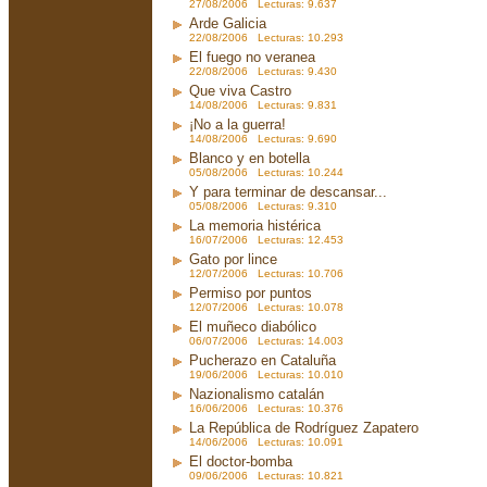
27/08/2006 Lecturas: 9.637
Arde Galicia
22/08/2006 Lecturas: 10.293
El fuego no veranea
22/08/2006 Lecturas: 9.430
Que viva Castro
14/08/2006 Lecturas: 9.831
¡No a la guerra!
14/08/2006 Lecturas: 9.690
Blanco y en botella
05/08/2006 Lecturas: 10.244
Y para terminar de descansar...
05/08/2006 Lecturas: 9.310
La memoria histérica
16/07/2006 Lecturas: 12.453
Gato por lince
12/07/2006 Lecturas: 10.706
Permiso por puntos
12/07/2006 Lecturas: 10.078
El muñeco diabólico
06/07/2006 Lecturas: 14.003
Pucherazo en Cataluña
19/06/2006 Lecturas: 10.010
Nazionalismo catalán
16/06/2006 Lecturas: 10.376
La República de Rodríguez Zapatero
14/06/2006 Lecturas: 10.091
El doctor-bomba
09/06/2006 Lecturas: 10.821