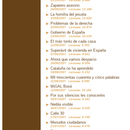
01/10/2007 Lecturas: 9.984
Zapatero asesino
26/09/2007 Lecturas: 12.188
La homilía del jesuita
25/09/2007 Lecturas: 14.600
Problemas de la derecha
20/09/2007 Lecturas: 10.974
Gobierno de España
14/09/2007 Lecturas: 10.016
El más tonto de cada casa
11/09/2007 Lecturas: 9.352
Superávit de vivienda en España
07/09/2007 Lecturas: 8.831
Ahora que vamos despacio
26/08/2007 Lecturas: 9.059
Cataluña no ha aprendido
19/08/2007 Lecturas: 9.232
Mil trescientas cuarenta y cinco palabras
11/08/2007 Lecturas: 9.080
MiGAL Bosé
11/08/2007 Lecturas: 10.164
Por sus silencios les conoceréis
30/07/2007 Lecturas: 9.342
Niebla visible
30/07/2007 Lecturas: 9.026
Calle 30
27/07/2007 Lecturas: 8.749
Menudos ciudadanos
21/07/2007 Lecturas: 8.478