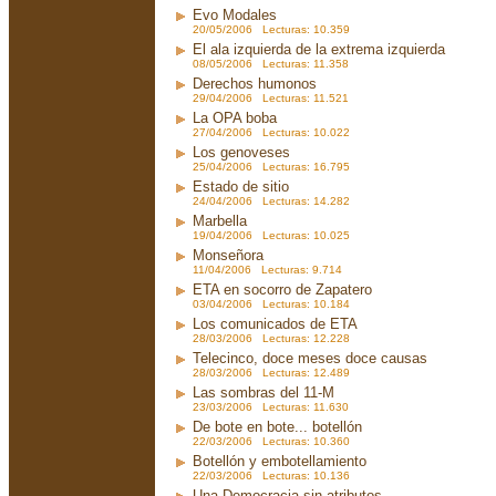
Evo Modales
20/05/2006 Lecturas: 10.359
El ala izquierda de la extrema izquierda
08/05/2006 Lecturas: 11.358
Derechos humonos
29/04/2006 Lecturas: 11.521
La OPA boba
27/04/2006 Lecturas: 10.022
Los genoveses
25/04/2006 Lecturas: 16.795
Estado de sitio
24/04/2006 Lecturas: 14.282
Marbella
19/04/2006 Lecturas: 10.025
Monseñora
11/04/2006 Lecturas: 9.714
ETA en socorro de Zapatero
03/04/2006 Lecturas: 10.184
Los comunicados de ETA
28/03/2006 Lecturas: 12.228
Telecinco, doce meses doce causas
28/03/2006 Lecturas: 12.489
Las sombras del 11-M
23/03/2006 Lecturas: 11.630
De bote en bote... botellón
22/03/2006 Lecturas: 10.360
Botellón y embotellamiento
22/03/2006 Lecturas: 10.136
Una Democracia sin atributos