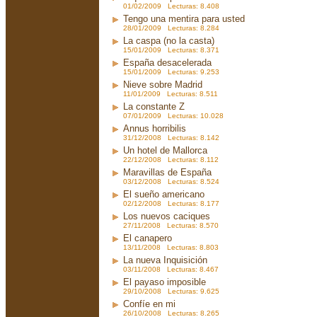
01/02/2009 Lecturas: 8.408
Tengo una mentira para usted
28/01/2009 Lecturas: 8.284
La caspa (no la casta)
15/01/2009 Lecturas: 8.371
España desacelerada
15/01/2009 Lecturas: 9.253
Nieve sobre Madrid
11/01/2009 Lecturas: 8.511
La constante Z
07/01/2009 Lecturas: 10.028
Annus horribilis
31/12/2008 Lecturas: 8.142
Un hotel de Mallorca
22/12/2008 Lecturas: 8.112
Maravillas de España
03/12/2008 Lecturas: 8.524
El sueño americano
02/12/2008 Lecturas: 8.177
Los nuevos caciques
27/11/2008 Lecturas: 8.570
El canapero
13/11/2008 Lecturas: 8.803
La nueva Inquisición
03/11/2008 Lecturas: 8.467
El payaso imposible
29/10/2008 Lecturas: 9.625
Confíe en mi
26/10/2008 Lecturas: 8.265