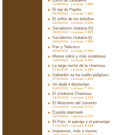
Zumo de Laranjeira
13/03/2011 Lecturas: 7.804
El rap de Pepiño
09/03/2011 Lecturas: 7.492
El señor de los bolsillos
02/03/2011 Lecturas: 8.006
Socialismo chatarra (II)
28/02/2011 Lecturas: 7.880
Socialismo chatarra (I)
22/02/2011 Lecturas: 7.606
Pan y Telecirco
20/02/2011 Lecturas: 8.468
Menos rollos y más sindéresis
15/02/2011 Lecturas: 8.802
La larga noche de la chamosa
02/02/2011 Lecturas: 8.890
Gallardón se ha vuelto peligroso
07/01/2011 Lecturas: 7.815
Un dadá a destiempo
01/01/2011 Lecturas: 7.513
El síndrome Chamosa
19/12/2010 Lecturas: 8.210
El Ministerio del Jumento
17/12/2010 Lecturas: 8.717
España alarmada
10/12/2010 Lecturas: 8.217
El País, el paisaje y el paisanaje
17/11/2010 Lecturas: 9.648
Impuestos, más o menos
11/11/2010 Lecturas: 8.504