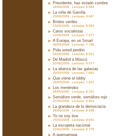
Presidente, has estado cumbre
24/06/2009 Lecturas: 8.584
La roña de Garoña
23/06/2009 Lecturas: 8.047
Brotes verdes
15/06/2009 Lecturas: 8.093
Caros socialistas
12/06/2009 Lecturas: 7.577
A Europa, en un Smart
09/06/2009 Lecturas: 7.796
Pida usted perdón
04/06/2009 Lecturas: 8.021
De Madrid a Moscú
02/06/2009 Lecturas: 8.477
La alianza de las galaxias
20/05/2009 Lecturas: 7.681
Que viene el lobby
16/05/2009 Lecturas: 7.822
Los menéndez
08/05/2009 Lecturas: 8.251
Semáforo verde, semáforo rojo
07/05/2009 Lecturas: 8.903
La grandeza de la democracia
24/04/2009 Lecturas: 8.348
Yo no soy ése
15/04/2009 Lecturas: 8.041
La escopeta nacional
22/02/2009 Lecturas: 8.776
A quemarropa