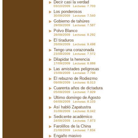
Decir casi la verdad
03/10/2009 Lecturas: 7.703
Los ponderosos
30/09/2009 Lecturas: 7.540
Gobierno de tahúres
29/09/2009 Lecturas: 7.587
Polvo Blanco
28/09/2009 Lecturas: 8.292
El tiraduros
26/09/2009 Lecturas: 9.498
Tengo una corazonada
23/09/2009 Lecturas: 7.572
Dilapidar la herencia
17/09/2009 Lecturas: 8.888
Las amistades peligrosas
15/09/2009 Lecturas: 7.798
El rebuzno de Rodiezmo
09/09/2009 Lecturas: 8.013
Cuarenta años de dictadura
05/09/2009 Lecturas: 7.929
Ultimo domingo de Agosto
04/09/2009 Lecturas: 8.103
Así habló Zapatustra
31/08/2009 Lecturas: 8.042
Sedicente académico
24/08/2009 Lecturas: 7.873
Farolillos de la China
21/08/2009 Lecturas: 7.834
Engaño masivo