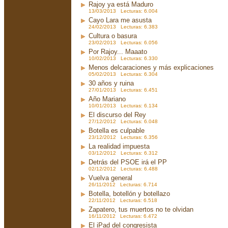
Rajoy ya está Maduro
13/03/2013 Lecturas: 6.004
Cayo Lara me asusta
24/02/2013 Lecturas: 6.383
Cultura o basura
23/02/2013 Lecturas: 6.056
Por Rajoy... Maaato
10/02/2013 Lecturas: 6.330
Menos delcaraciones y más explicaciones
05/02/2013 Lecturas: 6.304
30 años y ruina
27/01/2013 Lecturas: 6.451
Año Mariano
10/01/2013 Lecturas: 6.134
El discurso del Rey
27/12/2012 Lecturas: 6.048
Botella es culpable
23/12/2012 Lecturas: 6.356
La realidad impuesta
03/12/2012 Lecturas: 6.312
Detrás del PSOE irá el PP
02/12/2012 Lecturas: 6.488
Vuelva general
26/11/2012 Lecturas: 6.714
Botella, botellón y botellazo
22/11/2012 Lecturas: 6.518
Zapatero, tus muertos no te olvidan
16/11/2012 Lecturas: 6.472
El iPad del congresista