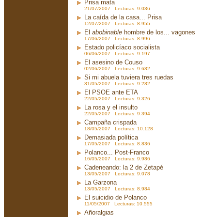
Prisa mata
21/07/2007 Lecturas: 9.036
La caída de la casa... Prisa
12/07/2007 Lecturas: 8.955
El
abobinable
hombre de los... vagones
17/06/2007 Lecturas: 8.996
Estado policíaco socialista
06/06/2007 Lecturas: 9.197
El asesino de Couso
02/06/2007 Lecturas: 9.682
Si mi abuela tuviera tres ruedas
31/05/2007 Lecturas: 9.282
El PSOE ante ETA
22/05/2007 Lecturas: 9.326
La rosa y el insulto
22/05/2007 Lecturas: 9.394
Campaña crispada
18/05/2007 Lecturas: 10.128
Demasiada política
17/05/2007 Lecturas: 8.836
Polanco... Post-Franco
16/05/2007 Lecturas: 9.986
Cadeneando: la 2 de Zetapé
13/05/2007 Lecturas: 9.078
La Garzona
13/05/2007 Lecturas: 8.984
El suicidio de Polanco
11/05/2007 Lecturas: 10.555
Añoralgias