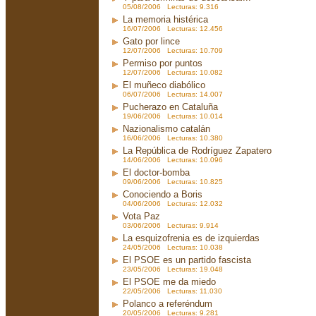
05/08/2006 Lecturas: 9.316
La memoria histérica
16/07/2006 Lecturas: 12.456
Gato por lince
12/07/2006 Lecturas: 10.709
Permiso por puntos
12/07/2006 Lecturas: 10.082
El muñeco diabólico
06/07/2006 Lecturas: 14.007
Pucherazo en Cataluña
19/06/2006 Lecturas: 10.014
Nazionalismo catalán
16/06/2006 Lecturas: 10.380
La República de Rodríguez Zapatero
14/06/2006 Lecturas: 10.096
El doctor-bomba
09/06/2006 Lecturas: 10.825
Conociendo a Boris
04/06/2006 Lecturas: 12.032
Vota Paz
03/06/2006 Lecturas: 9.914
La esquizofrenia es de izquierdas
24/05/2006 Lecturas: 10.038
El PSOE es un partido fascista
23/05/2006 Lecturas: 19.048
El PSOE me da miedo
22/05/2006 Lecturas: 11.030
Polanco a referéndum
20/05/2006 Lecturas: 9.281