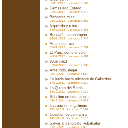
03/03/2012 Lecturas: 6.636
Demasiado Estado
01/03/2012 Lecturas: 6.819
Banderas rojas
23/02/2012 Lecturas: 6.562
Izquierda y ruina
14/02/2012 Lecturas: 6.685
Brindaré con champán
12/02/2012 Lecturas: 6.745
Amanecer rojo
06/02/2012 Lecturas: 6.707
El País, como el culo
26/01/2012 Lecturas: 7.081
¡Qué cruz!
01/01/2012 Lecturas: 6.338
Ante todo, negar
28/12/2011 Lecturas: 6.648
La huida hacia adelante de Gallardón
17/12/2011 Lecturas: 7.230
La Quinta del Sordo
15/12/2011 Lecturas: 7.169
Rebelión en esta granja
03/12/2011 Lecturas: 7.013
La zorra en el gallinero
18/11/2011 Lecturas: 7.640
Cuestión de confianza
14/11/2011 Lecturas: 7.087
Salvar al candidato Rubalcaba
21/10/2011 Lecturas: 6.900