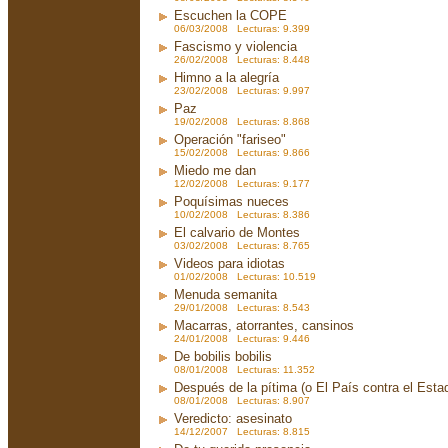
Escuchen la COPE
06/03/2008 Lecturas: 9.399
Fascismo y violencia
26/02/2008 Lecturas: 8.448
Himno a la alegría
23/02/2008 Lecturas: 9.997
Paz
19/02/2008 Lecturas: 8.868
Operación "fariseo"
15/02/2008 Lecturas: 9.866
Miedo me dan
12/02/2008 Lecturas: 9.177
Poquísimas nueces
10/02/2008 Lecturas: 8.386
El calvario de Montes
03/02/2008 Lecturas: 8.765
Videos para idiotas
01/02/2008 Lecturas: 10.519
Menuda semanita
29/01/2008 Lecturas: 8.543
Macarras, atorrantes, cansinos
24/01/2008 Lecturas: 9.446
De bobilis bobilis
08/01/2008 Lecturas: 11.352
Después de la pítima (o El País contra el Est
08/01/2008 Lecturas: 8.907
Veredicto: asesinato
14/12/2007 Lecturas: 8.815