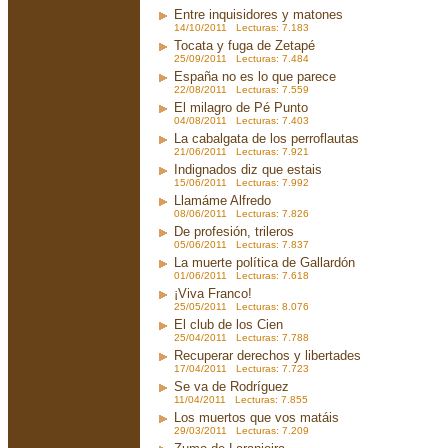
Entre inquisidores y matones
14/10/2011 Lecturas: 7.183
Tocata y fuga de Zetapé
25/09/2011 Lecturas: 7.484
España no es lo que parece
22/08/2011 Lecturas: 7.559
El milagro de Pé Punto
04/08/2011 Lecturas: 7.403
La cabalgata de los perroflautas
21/06/2011 Lecturas: 7.921
Indignados diz que estais
15/06/2011 Lecturas: 7.992
Llamáme Alfredo
08/06/2011 Lecturas: 7.826
De profesión, trileros
05/06/2011 Lecturas: 7.837
La muerte política de Gallardón
01/06/2011 Lecturas: 7.618
¡Viva Franco!
25/05/2011 Lecturas: 8.076
El club de los Cien
25/04/2011 Lecturas: 7.788
Recuperar derechos y libertades
17/04/2011 Lecturas: 7.723
Se va de Rodríguez
11/04/2011 Lecturas: 7.855
Los muertos que vos matáis
29/03/2011 Lecturas: 7.209