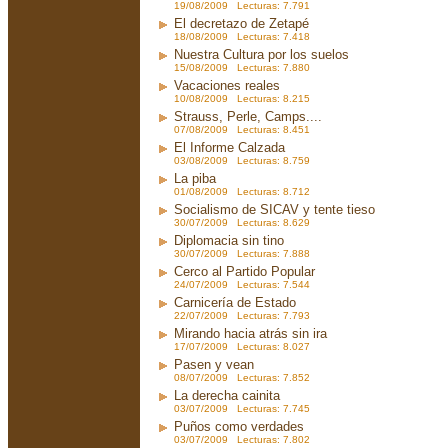
19/08/2009 Lecturas: 7.791
El decretazo de Zetapé
18/08/2009 Lecturas: 7.418
Nuestra Cultura por los suelos
15/08/2009 Lecturas: 7.880
Vacaciones reales
10/08/2009 Lecturas: 8.215
Strauss, Perle, Camps....
07/08/2009 Lecturas: 8.451
El Informe Calzada
03/08/2009 Lecturas: 8.759
La piba
01/08/2009 Lecturas: 8.712
Socialismo de SICAV y tente tieso
30/07/2009 Lecturas: 8.629
Diplomacia sin tino
30/07/2009 Lecturas: 7.888
Cerco al Partido Popular
24/07/2009 Lecturas: 7.544
Carnicería de Estado
22/07/2009 Lecturas: 7.793
Mirando hacia atrás sin ira
17/07/2009 Lecturas: 8.027
Pasen y vean
08/07/2009 Lecturas: 7.852
La derecha cainita
03/07/2009 Lecturas: 7.745
Puños como verdades
03/07/2009 Lecturas: 7.802