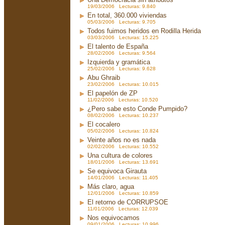
19/03/2006 Lecturas: 9.840
En total, 360.000 viviendas
05/03/2006 Lecturas: 9.705
Todos fuimos heridos en Rodilla Herida
03/03/2006 Lecturas: 15.225
El talento de España
28/02/2006 Lecturas: 9.564
Izquierda y gramática
25/02/2006 Lecturas: 9.628
Abu Ghraib
23/02/2006 Lecturas: 10.015
El papelón de ZP
11/02/2006 Lecturas: 10.520
¿Pero sabe esto Conde Pumpido?
08/02/2006 Lecturas: 10.237
El cocalero
05/02/2006 Lecturas: 10.824
Veinte años no es nada
02/02/2006 Lecturas: 10.552
Una cultura de colores
18/01/2006 Lecturas: 13.691
Se equivoca Girauta
14/01/2006 Lecturas: 11.405
Más claro, agua
12/01/2006 Lecturas: 10.859
El retorno de CORRUPSOE
11/01/2006 Lecturas: 12.039
Nos equivocamos
09/01/2006 Lecturas: 10.996