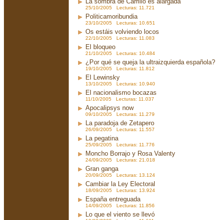
La sombra de Carrillo es alargada
25/10/2005 Lecturas: 11.721
Politicamoribundia
23/10/2005 Lecturas: 10.651
Os estáis volviendo locos
22/10/2005 Lecturas: 11.083
El bloqueo
21/10/2005 Lecturas: 10.484
¿Por qué se queja la ultraizquierda española?
19/10/2005 Lecturas: 11.812
El Lewinsky
13/10/2005 Lecturas: 10.940
El nacionalismo bocazas
11/10/2005 Lecturas: 11.037
Apocalipsys now
09/10/2005 Lecturas: 11.279
La paradoja de Zetapero
26/09/2005 Lecturas: 11.557
La pegatina
25/09/2005 Lecturas: 11.776
Moncho Borrajo y Rosa Valenty
24/09/2005 Lecturas: 21.018
Gran ganga
20/09/2005 Lecturas: 13.124
Cambiar la Ley Electoral
18/09/2005 Lecturas: 13.924
España entreguada
14/09/2005 Lecturas: 11.856
Lo que el viento se llevó