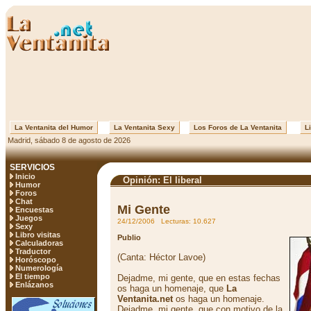
La Ventanita del Humor
La Ventanita Sexy
Los Foros de La Ventanita
Li
Madrid, sábado 8 de agosto de 2026
SERVICIOS
Inicio
Opinión: El liberal
Humor
Foros
Chat
Mi Gente
Encuestas
Juegos
24/12/2006 Lecturas: 10.627
Sexy
Libro visitas
Publio
Calculadoras
Traductor
(Canta: Héctor Lavoe)
Horóscopo
Numerología
El tiempo
Dejadme, mi gente, que en estas fechas
Enlázanos
os haga un homenaje, que
La
Ventanita.net
os haga un homenaje.
Dejadme, mi gente, que con motivo de la