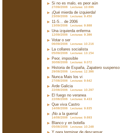
Si no es malo, es peor aún
27/09/2006 Lecturas: 10.696
¡Qué mierda de izquierda!
23/09/2006 Lecturas: 9.450
11-S... de 2006
13/09/2006 Lecturas: 9.888
Una izquierda enferma
12/09/2006 Lecturas: 9.386
Votar o ser
06/09/2006 Lecturas: 10.216
La collares socialista
05/09/2006 Lecturas: 13.154
Peor, imposible
30/08/2006 Lecturas: 9.072
Historia de España, Zapatero suspenso
29/08/2006 Lecturas: 12.386
Nunca Mais los vi
27/08/2006 Lecturas: 9.642
Arde Galicia
22/08/2006 Lecturas: 10.297
El fuego no veranea
22/08/2006 Lecturas: 9.433
Que viva Castro
14/08/2006 Lecturas: 9.835
¡No a la guerra!
14/08/2006 Lecturas: 9.693
Blanco y en botella
05/08/2006 Lecturas: 10.248
Y para terminar de descansar...