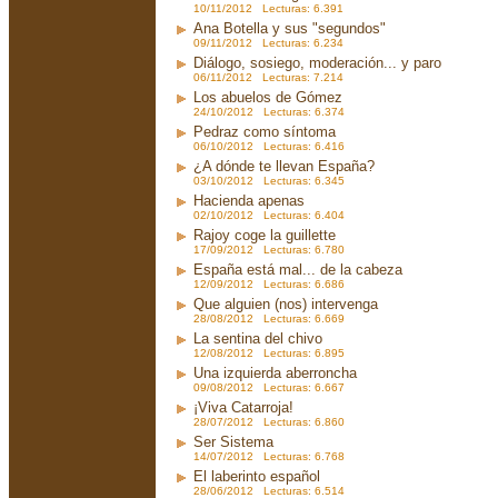
10/11/2012 Lecturas: 6.391
Ana Botella y sus "segundos"
09/11/2012 Lecturas: 6.234
Diálogo, sosiego, moderación... y paro
06/11/2012 Lecturas: 7.214
Los abuelos de Gómez
24/10/2012 Lecturas: 6.374
Pedraz como síntoma
06/10/2012 Lecturas: 6.416
¿A dónde te llevan España?
03/10/2012 Lecturas: 6.345
Hacienda apenas
02/10/2012 Lecturas: 6.404
Rajoy coge la guillette
17/09/2012 Lecturas: 6.780
España está mal... de la cabeza
12/09/2012 Lecturas: 6.686
Que alguien (nos) intervenga
28/08/2012 Lecturas: 6.669
La sentina del chivo
12/08/2012 Lecturas: 6.895
Una izquierda aberroncha
09/08/2012 Lecturas: 6.667
¡Viva Catarroja!
28/07/2012 Lecturas: 6.860
Ser Sistema
14/07/2012 Lecturas: 6.768
El laberinto español
28/06/2012 Lecturas: 6.514