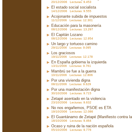
20/12/2006 Lecturas: 9.453
El estado social socialista
14/12/2006 Lecturas: 9.555
Acojonante subida de impuestos
11/12/2006 Lecturas: 12.301
Educación para la masonería
08/12/2006 Lecturas: 13.297
El Capitán Lozano
08/12/2006 Lecturas: 12.954
Un largo y tortuoso camino
29/11/2006 Lecturas: 9.095
Los graciosos
19/11/2006 Lecturas: 12.178
En España gobierna la izquierda
13/11/2006 Lecturas: 9.761
Mambrú se fue a la guerra
10/11/2006 Lecturas: 12.806
Por una vivienda digna
08/11/2006 Lecturas: 9.629
Por una manifestación digna
30/10/2006 Lecturas: 9.715
Zetapé asentado en la violencia
23/10/2006 Lecturas: 9.632
No nos engañemos, PSOE es ETA
19/10/2006 Lecturas: 12.086
El Guantánamo de Zetapé (Manifiesto contra la 
18/10/2006 Lecturas: 9.464
Ocaso y ruina de la nación española
05/10/2006 Lecturas: 9.776