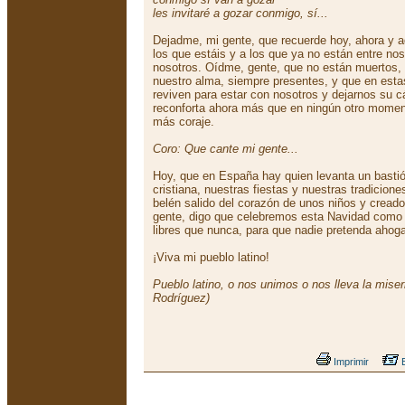
les invitaré a gozar conmigo, sí...
Dejadme, mi gente, que recuerde hoy, ahora y aq
los que estáis y a los que ya no están entre no
nosotros. Oídme, gente, que no están muertos,
nuestro alma, siempre presentes, y que en est
reviven para estar con nosotros y dejarnos su cá
reconforta ahora más que en ningún otro moment
más coraje.
Coro: Que cante mi gente...
Hoy, que en España hay quien levanta un bastió
cristiana, nuestras fiestas y nuestras tradicione
belén salido del corazón de unos niños y cread
gente, digo que celebremos esta Navidad com
libres que nunca, para que nadie pretenda ahoga
¡Viva mi pueblo latino!
Pueblo latino, o nos unimos o nos lleva la miser
Rodríguez)
Imprimir
E