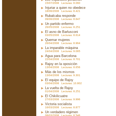
15/07/2008 Lecturas: 8.060
Injuriar a quien no obedece
18/06/2008 Lecturas: 8.421
Rubalcaba responde
09/06/2008 Lecturas: 8.647
Un partido enfermo
26/05/2008 Lecturas: 8.251
El asno de Barlusconi
03/05/2008 Lecturas: 8.614
Quemar mujeres
26/04/2008 Lecturas: 8.964
La imparable máquina
24/04/2008 Lecturas: 9.065
Agua para Barcelona
22/04/2008 Lecturas: 8.701
Rajoy en la oposición
13/04/2008 Lecturas: 8.656
Más de los mismos
13/04/2008 Lecturas: 9.301
El equipo de Rajoy
03/04/2008 Lecturas: 10.802
La vuelta de Rajoy
01/04/2008 Lecturas: 8.251
El Chikilicuatre
27/03/2008 Lecturas: 9.996
Victoria socialista
16/03/2008 Lecturas: 8.877
Un verdadero régimen
08/03/2008 Lecturas: 8.546