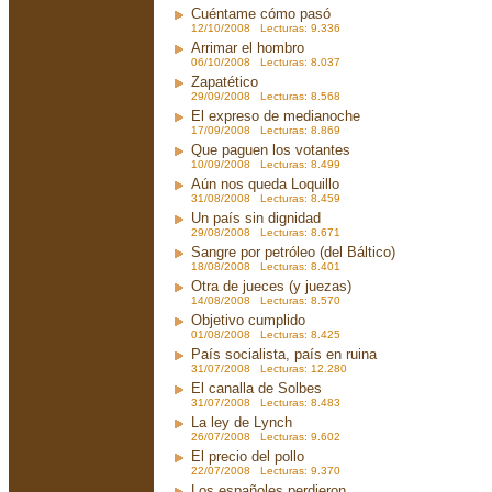
Cuéntame cómo pasó
12/10/2008 Lecturas: 9.336
Arrimar el hombro
06/10/2008 Lecturas: 8.037
Zapatético
29/09/2008 Lecturas: 8.568
El expreso de medianoche
17/09/2008 Lecturas: 8.869
Que paguen los votantes
10/09/2008 Lecturas: 8.499
Aún nos queda Loquillo
31/08/2008 Lecturas: 8.459
Un país sin dignidad
29/08/2008 Lecturas: 8.671
Sangre por petróleo (del Báltico)
18/08/2008 Lecturas: 8.401
Otra de jueces (y juezas)
14/08/2008 Lecturas: 8.570
Objetivo cumplido
01/08/2008 Lecturas: 8.425
País socialista, país en ruina
31/07/2008 Lecturas: 12.280
El canalla de Solbes
31/07/2008 Lecturas: 8.483
La ley de Lynch
26/07/2008 Lecturas: 9.602
El precio del pollo
22/07/2008 Lecturas: 9.370
Los españoles perdieron