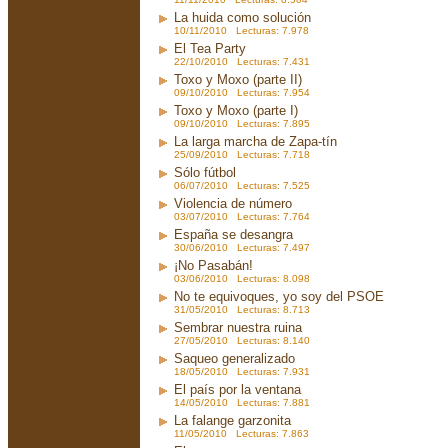
La huida como solución
10/11/2010 Lecturas: 7.978
El Tea Party
22/10/2010 Lecturas: 7.431
Toxo y Moxo (parte II)
09/10/2010 Lecturas: 7.954
Toxo y Moxo (parte I)
09/10/2010 Lecturas: 7.895
La larga marcha de Zapa-tín
25/09/2010 Lecturas: 7.718
Sólo fútbol
06/07/2010 Lecturas: 7.525
Violencia de número
03/07/2010 Lecturas: 7.764
España se desangra
30/06/2010 Lecturas: 7.497
¡No Pasabán!
03/06/2010 Lecturas: 8.098
No te equivoques, yo soy del PSOE
31/05/2010 Lecturas: 8.713
Sembrar nuestra ruina
27/05/2010 Lecturas: 8.140
Saqueo generalizado
18/05/2010 Lecturas: 7.931
El país por la ventana
14/05/2010 Lecturas: 7.881
La falange garzonita
11/05/2010 Lecturas: 7.863