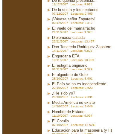
De tu querida presencia...
11/12/2007 Lecturas: 9.973
De la secta y los sectarios
07/12/2007 Lecturas: 9.465
¡Váyase señor Zapatero!
02/12/2007 Lecturas: 9.317
El vuelo del mamarracho
24/11/2007 Lecturas: 9.395
Diplomacia callada
22/11/2007 Lecturas: 13.497
Don Tancredo Rodríguez Zapatero
14/11/2007 Lecturas: 9.823
Engordar a ETA
10/11/2007 Lecturas: 10.005
El estigma originario
01/11/2007 Lecturas: 9.379
El algoritmo de Gore
28/10/2007 Lecturas: 8.901
El País ya no es independiente
22/10/2007 Lecturas: 9.523
¿He sido yo?
20/10/2007 Lecturas: 9.331
Media América no existe
14/10/2007 Lecturas: 9.046
Hombre de Estado
11/10/2007 Lecturas: 9.094
El Corullo
07/10/2007 Lecturas: 12.524
Educación para la masonería (y II)