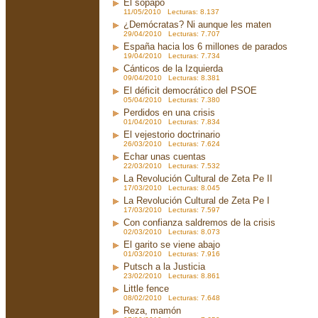
El sopapo
11/05/2010 Lecturas: 8.137
¿Demócratas? Ni aunque les maten
29/04/2010 Lecturas: 7.707
España hacia los 6 millones de parados
19/04/2010 Lecturas: 7.734
Cánticos de la Izquierda
09/04/2010 Lecturas: 8.381
El déficit democrático del PSOE
05/04/2010 Lecturas: 7.380
Perdidos en una crisis
01/04/2010 Lecturas: 7.834
El vejestorio doctrinario
26/03/2010 Lecturas: 7.624
Echar unas cuentas
22/03/2010 Lecturas: 7.532
La Revolución Cultural de Zeta Pe II
17/03/2010 Lecturas: 8.045
La Revolución Cultural de Zeta Pe I
17/03/2010 Lecturas: 7.597
Con confianza saldremos de la crisis
02/03/2010 Lecturas: 8.073
El garito se viene abajo
01/03/2010 Lecturas: 7.916
Putsch a la Justicia
23/02/2010 Lecturas: 8.861
Little fence
08/02/2010 Lecturas: 7.648
Reza, mamón