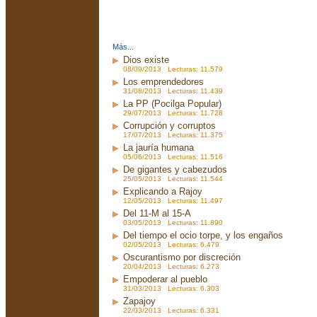
Más...
Dios existe
08/09/2013 Lecturas: 11.579
Los emprendedores
31/08/2013 Lecturas: 11.439
La PP (Pocilga Popular)
29/07/2013 Lecturas: 11.728
Corrupción y corruptos
17/07/2013 Lecturas: 11.375
La jauría humana
05/06/2013 Lecturas: 11.516
De gigantes y cabezudos
25/05/2013 Lecturas: 11.544
Explicando a Rajoy
12/05/2013 Lecturas: 11.497
Del 11-M al 15-A
03/05/2013 Lecturas: 11.890
Del tiempo el ocio torpe, y los engaños
02/05/2013 Lecturas: 6.479
Oscurantismo por discreción
20/04/2013 Lecturas: 6.273
Empoderar al pueblo
31/03/2013 Lecturas: 6.303
Zapajoy
22/03/2013 Lecturas: 6.331