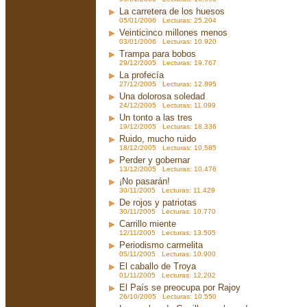
La carretera de los huesos
05/01/2006 Lecturas: 25.204
Veinticinco millones menos
03/01/2006 Lecturas: 10.920
Trampa para bobos
29/12/2005 Lecturas: 19.767
La profecía
27/12/2005 Lecturas: 12.895
Una dolorosa soledad
24/12/2005 Lecturas: 11.099
Un tonto a las tres
19/12/2005 Lecturas: 18.336
Ruido, mucho ruido
18/12/2005 Lecturas: 10.585
Perder y gobernar
13/12/2005 Lecturas: 10.476
¡No pasarán!
30/11/2005 Lecturas: 11.429
De rojos y patriotas
30/11/2005 Lecturas: 10.770
Carrillo miente
12/11/2005 Lecturas: 13.505
Periodismo carmelita
05/11/2005 Lecturas: 10.900
El caballo de Troya
01/11/2005 Lecturas: 12.202
El País se preocupa por Rajoy
26/10/2005 Lecturas: 10.550