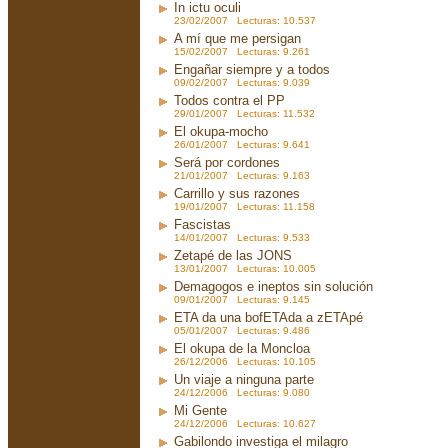
In ictu oculi
23/02/2007 Lecturas: 10.537
A mí que me persigan
15/02/2007 Lecturas: 9.261
Engañar siempre y a todos
09/02/2007 Lecturas: 9.039
Todos contra el PP
29/01/2007 Lecturas: 11.532
El okupa-mocho
26/01/2007 Lecturas: 9.641
Será por cordones
21/01/2007 Lecturas: 9.163
Carrillo y sus razones
19/01/2007 Lecturas: 11.158
Fascistas
14/01/2007 Lecturas: 9.533
Zetapé de las JONS
13/01/2007 Lecturas: 10.005
Demagogos e ineptos sin solución
09/01/2007 Lecturas: 9.145
ETA da una bofETAda a zETApé
05/01/2007 Lecturas: 9.486
El okupa de la Moncloa
26/12/2006 Lecturas: 10.105
Un viaje a ninguna parte
24/12/2006 Lecturas: 9.080
Mi Gente
24/12/2006 Lecturas: 10.627
Gabilondo investiga el milagro