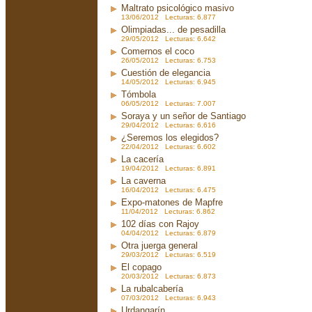
Maltrato psicológico masivo
13/06/2012 Lecturas: 6.877
Olimpiadas... de pesadilla
29/05/2012 Lecturas: 6.642
Comernos el coco
26/05/2012 Lecturas: 6.753
Cuestión de elegancia
14/05/2012 Lecturas: 6.945
Tómbola
06/05/2012 Lecturas: 7.007
Soraya y un señor de Santiago
29/04/2012 Lecturas: 6.616
¿Seremos los elegidos?
22/04/2012 Lecturas: 6.602
La cacería
19/04/2012 Lecturas: 6.891
La caverna
16/04/2012 Lecturas: 6.475
Expo-matones de Mapfre
11/04/2012 Lecturas: 6.862
102 días con Rajoy
04/04/2012 Lecturas: 6.879
Otra juerga general
29/03/2012 Lecturas: 6.519
El copago
20/03/2012 Lecturas: 6.873
La rubalcabería
07/03/2012 Lecturas: 6.943
Urdangarín