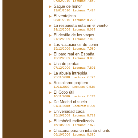
07/02/2010 Lecturas: 7.659
Saque de honor
13/01/2010 Lecturas: 7.424
El ventajista
08/01/2010 Lecturas: 8.220
La respuesta está en el viento
28/12/2009 Lecturas: 8.097
El desfile de los vagos
21/12/2009 Lecturas: 7.993
Las vacaciones de Lenin
15/12/2009 Lecturas: 7.580
El paro real en España
13/12/2009 Lecturas: 9.838
Una de piratas
07/12/2009 Lecturas: 7.801
La abuela intrépida
25/11/2009 Lecturas: 7.897
Socialismo pajillero
11/11/2009 Lecturas: 9.534
El Cobo útil
10/11/2009 Lecturas: 7.672
De Madrid al suelo
01/11/2009 Lecturas: 8.000
Universidad caca
25/10/2009 Lecturas: 8.723
El imbécil radicalizado
16/10/2009 Lecturas: 7.872
Chacona para un infante difunto
09/10/2009 Lecturas: 8.386