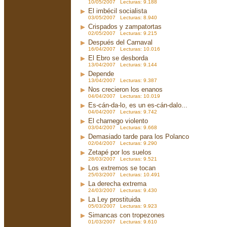
10/05/2007 Lecturas: 9.188
El imbécil socialista
03/05/2007 Lecturas: 8.940
Crispados y zampatortas
02/05/2007 Lecturas: 9.215
Después del Carnaval
16/04/2007 Lecturas: 10.016
El Ebro se desborda
13/04/2007 Lecturas: 9.144
Depende
13/04/2007 Lecturas: 9.387
Nos crecieron los enanos
04/04/2007 Lecturas: 10.019
Es-cán-da-lo, es un es-cán-dalo...
04/04/2007 Lecturas: 9.742
El charnego violento
03/04/2007 Lecturas: 9.668
Demasiado tarde para los Polanco
02/04/2007 Lecturas: 9.290
Zetapé por los suelos
28/03/2007 Lecturas: 9.521
Los extremos se tocan
25/03/2007 Lecturas: 10.491
La derecha extrema
24/03/2007 Lecturas: 9.430
La Ley prostituida
05/03/2007 Lecturas: 9.923
Simancas con tropezones
01/03/2007 Lecturas: 9.610