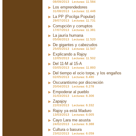
08/09/2013 Lecturas: 11.584
Los emprendedores
31/08/2013 Lecturas: 11.446
La PP (Pocilga Popular)
29/07/2013 Lecturas: 11.731
Corrupción y corruptos
17/07/2013 Lecturas: 11.381
La jauría humana
05/06/2013 Lecturas: 11.520
De gigantes y cabezudos
25/05/2013 Lecturas: 11.547
Explicando a Rajoy
12/05/2013 Lecturas: 11.502
Del 11-M al 15-A
03/05/2013 Lecturas: 11.893
Del tiempo el ocio torpe, y los engaños
02/05/2013 Lecturas: 6.480
Oscurantismo por discreción
20/04/2013 Lecturas: 6.278
Empoderar al pueblo
31/03/2013 Lecturas: 6.306
Zapajoy
22/03/2013 Lecturas: 6.332
Rajoy ya está Maduro
13/03/2013 Lecturas: 6.005
Cayo Lara me asusta
24/02/2013 Lecturas: 6.388
Cultura o basura
23/02/2013 Lecturas: 6.059