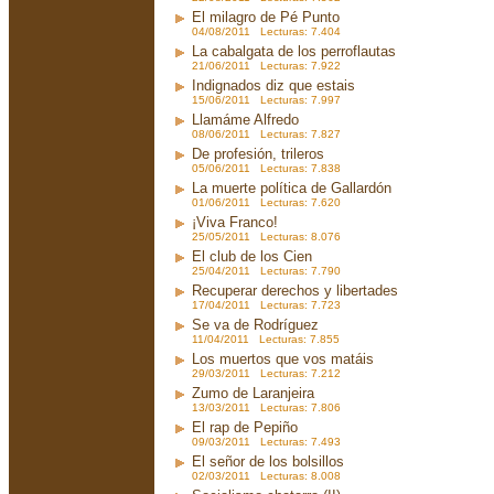
El milagro de Pé Punto
04/08/2011 Lecturas: 7.404
La cabalgata de los perroflautas
21/06/2011 Lecturas: 7.922
Indignados diz que estais
15/06/2011 Lecturas: 7.997
Llamáme Alfredo
08/06/2011 Lecturas: 7.827
De profesión, trileros
05/06/2011 Lecturas: 7.838
La muerte política de Gallardón
01/06/2011 Lecturas: 7.620
¡Viva Franco!
25/05/2011 Lecturas: 8.076
El club de los Cien
25/04/2011 Lecturas: 7.790
Recuperar derechos y libertades
17/04/2011 Lecturas: 7.723
Se va de Rodríguez
11/04/2011 Lecturas: 7.855
Los muertos que vos matáis
29/03/2011 Lecturas: 7.212
Zumo de Laranjeira
13/03/2011 Lecturas: 7.806
El rap de Pepiño
09/03/2011 Lecturas: 7.493
El señor de los bolsillos
02/03/2011 Lecturas: 8.008