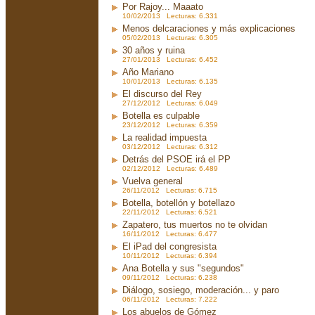
Por Rajoy... Maaato
10/02/2013 Lecturas: 6.331
Menos delcaraciones y más explicaciones
05/02/2013 Lecturas: 6.305
30 años y ruina
27/01/2013 Lecturas: 6.452
Año Mariano
10/01/2013 Lecturas: 6.135
El discurso del Rey
27/12/2012 Lecturas: 6.049
Botella es culpable
23/12/2012 Lecturas: 6.359
La realidad impuesta
03/12/2012 Lecturas: 6.312
Detrás del PSOE irá el PP
02/12/2012 Lecturas: 6.489
Vuelva general
26/11/2012 Lecturas: 6.715
Botella, botellón y botellazo
22/11/2012 Lecturas: 6.521
Zapatero, tus muertos no te olvidan
16/11/2012 Lecturas: 6.477
El iPad del congresista
10/11/2012 Lecturas: 6.394
Ana Botella y sus "segundos"
09/11/2012 Lecturas: 6.238
Diálogo, sosiego, moderación... y paro
06/11/2012 Lecturas: 7.222
Los abuelos de Gómez