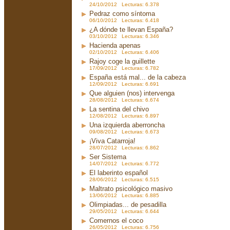
24/10/2012 Lecturas: 6.378
Pedraz como síntoma
06/10/2012 Lecturas: 6.418
¿A dónde te llevan España?
03/10/2012 Lecturas: 6.346
Hacienda apenas
02/10/2012 Lecturas: 6.406
Rajoy coge la guillette
17/09/2012 Lecturas: 6.782
España está mal... de la cabeza
12/09/2012 Lecturas: 6.691
Que alguien (nos) intervenga
28/08/2012 Lecturas: 6.674
La sentina del chivo
12/08/2012 Lecturas: 6.897
Una izquierda aberroncha
09/08/2012 Lecturas: 6.673
¡Viva Catarroja!
28/07/2012 Lecturas: 6.862
Ser Sistema
14/07/2012 Lecturas: 6.772
El laberinto español
28/06/2012 Lecturas: 6.515
Maltrato psicológico masivo
13/06/2012 Lecturas: 6.885
Olimpiadas... de pesadilla
29/05/2012 Lecturas: 6.644
Comernos el coco
26/05/2012 Lecturas: 6.756