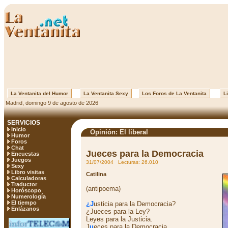
La Ventanita del Humor
La Ventanita Sexy
Los Foros de La Ventanita
Li
Madrid, domingo 9 de agosto de 2026
SERVICIOS
Inicio
Opinión: El liberal
Humor
Foros
Chat
Jueces para la Democracia
Encuestas
Juegos
31/07/2004 Lecturas: 26.010
Sexy
Libro visitas
Catilina
Calculadoras
Traductor
(antipoema)
Horóscopo
Numerología
El tiempo
¿J
usticia para la Democracia?
Enlázanos
¿Jueces para la Ley?
Leyes para la Justicia.
J
u
eces para la Democracia.