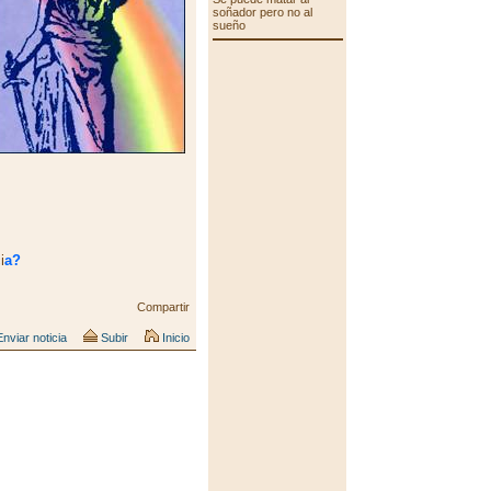
soñador pero no al
sueño
i
a?
Compartir
nviar noticia
Subir
Inicio