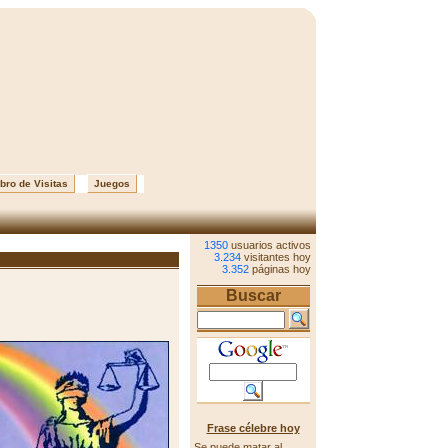
bro de Visitas
Juegos
1350
usuarios activos
3.234
visitantes hoy
3.352
páginas hoy
Buscar
Frase célebre hoy
Se puede matar al