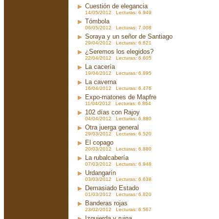
Cuestión de elegancia
14/05/2012 Lecturas: 6.949
Tómbola
06/05/2012 Lecturas: 7.008
Soraya y un señor de Santiago
29/04/2012 Lecturas: 6.621
¿Seremos los elegidos?
22/04/2012 Lecturas: 6.605
La cacería
19/04/2012 Lecturas: 6.895
La caverna
16/04/2012 Lecturas: 6.476
Expo-matones de Mapfre
11/04/2012 Lecturas: 6.864
102 días con Rajoy
04/04/2012 Lecturas: 6.880
Otra juerga general
29/03/2012 Lecturas: 6.520
El copago
20/03/2012 Lecturas: 6.880
La rubalcabería
07/03/2012 Lecturas: 6.948
Urdangarín
03/03/2012 Lecturas: 6.638
Demasiado Estado
01/03/2012 Lecturas: 6.820
Banderas rojas
23/02/2012 Lecturas: 6.567
Izquierda y ruina