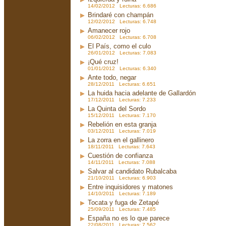
14/02/2012 Lecturas: 6.686
Brindaré con champán
12/02/2012 Lecturas: 6.748
Amanecer rojo
06/02/2012 Lecturas: 6.708
El País, como el culo
26/01/2012 Lecturas: 7.083
¡Qué cruz!
01/01/2012 Lecturas: 6.340
Ante todo, negar
28/12/2011 Lecturas: 6.651
La huida hacia adelante de Gallardón
17/12/2011 Lecturas: 7.233
La Quinta del Sordo
15/12/2011 Lecturas: 7.170
Rebelión en esta granja
03/12/2011 Lecturas: 7.019
La zorra en el gallinero
18/11/2011 Lecturas: 7.643
Cuestión de confianza
14/11/2011 Lecturas: 7.088
Salvar al candidato Rubalcaba
21/10/2011 Lecturas: 6.903
Entre inquisidores y matones
14/10/2011 Lecturas: 7.189
Tocata y fuga de Zetapé
25/09/2011 Lecturas: 7.485
España no es lo que parece
22/08/2011 Lecturas: 7.562