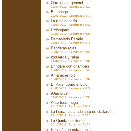
Otra juerga general
29/03/2012 Lecturas: 6.517
El copago
20/03/2012 Lecturas: 6.870
La rubalcabería
07/03/2012 Lecturas: 6.941
Urdangarín
03/03/2012 Lecturas: 6.631
Demasiado Estado
01/03/2012 Lecturas: 6.816
Banderas rojas
23/02/2012 Lecturas: 6.558
Izquierda y ruina
14/02/2012 Lecturas: 6.682
Brindaré con champán
12/02/2012 Lecturas: 6.743
Amanecer rojo
06/02/2012 Lecturas: 6.702
El País, como el culo
26/01/2012 Lecturas: 7.079
¡Qué cruz!
01/01/2012 Lecturas: 6.334
Ante todo, negar
28/12/2011 Lecturas: 6.642
La huida hacia adelante de Gallardón
17/12/2011 Lecturas: 7.225
La Quinta del Sordo
15/12/2011 Lecturas: 7.164
Rebelión en esta granja