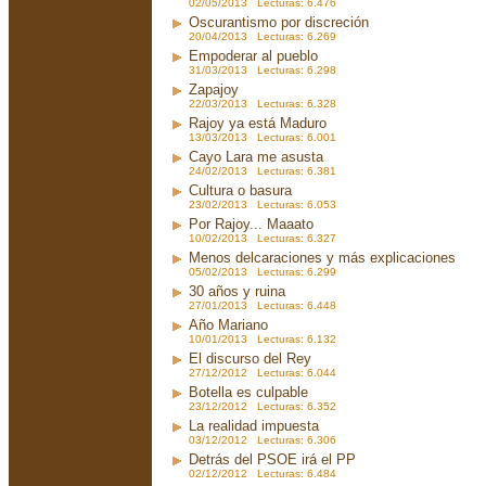
02/05/2013 Lecturas: 6.476
Oscurantismo por discreción
20/04/2013 Lecturas: 6.269
Empoderar al pueblo
31/03/2013 Lecturas: 6.298
Zapajoy
22/03/2013 Lecturas: 6.328
Rajoy ya está Maduro
13/03/2013 Lecturas: 6.001
Cayo Lara me asusta
24/02/2013 Lecturas: 6.381
Cultura o basura
23/02/2013 Lecturas: 6.053
Por Rajoy... Maaato
10/02/2013 Lecturas: 6.327
Menos delcaraciones y más explicaciones
05/02/2013 Lecturas: 6.299
30 años y ruina
27/01/2013 Lecturas: 6.448
Año Mariano
10/01/2013 Lecturas: 6.132
El discurso del Rey
27/12/2012 Lecturas: 6.044
Botella es culpable
23/12/2012 Lecturas: 6.352
La realidad impuesta
03/12/2012 Lecturas: 6.306
Detrás del PSOE irá el PP
02/12/2012 Lecturas: 6.484