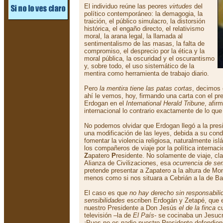
El individuo reúne las peores
virtudes
del
político contemporáneo: la demagogia, la
traición, el público simulacro, la distorsión
histórica, el engaño directo, el relativismo
moral, la arana legal, la llamada al
sentimentalismo de las masas, la falta de
compromiso, el desprecio por la ética y la
moral pública, la oscuridad y el oscurantismo
y, sobre todo, el uso sistemático de la
mentira como herramienta de trabajo diario.
Pero
la mentira tiene las patas cortas
, decimos
ahí le vemos, hoy, firmando una carta con el pr
Erdogan en el
International Herald Tribune
, afir
internacional lo contrario exactamente de lo qu
No podemos olvidar que Erdogan llegó a la pres
una modificación de las leyes, debida a su cond
fomentar la violencia religiosa, naturalmente i
los compañeros de viaje por la política internac
Z
apatero
P
residente. No solamente de viaje, cl
Alianza de Civilizaciones, esa
ocurrencia de se
pretende presentar a Zapatero a la altura de M
menos como si nos situara a Cebrián a la de Bal
El caso es que
no hay derecho sin responsabilid
sensibilidades
escriben Erdogán y Zetapé, que e
nuestro Presidente a Don Jesús
el de la finca
cu
televisión –la de
El País
- se cocinaba un Jesucr
¡Pues no es nadie nuestro Presidente defendien