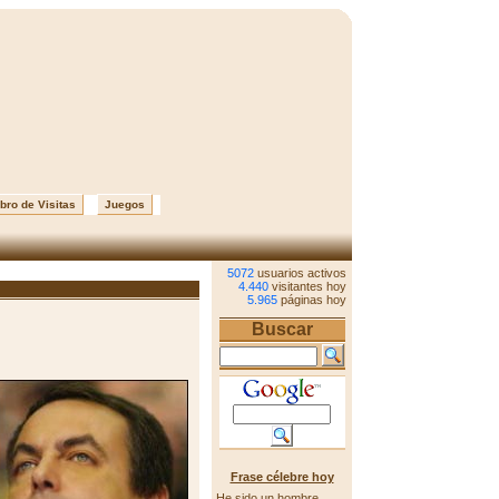
bro de Visitas
Juegos
5072
usuarios activos
4.440
visitantes hoy
5.965
páginas hoy
Buscar
Frase célebre hoy
He sido un hombre