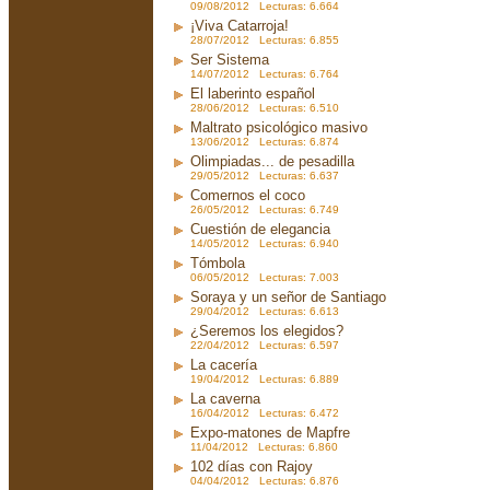
09/08/2012 Lecturas: 6.664
¡Viva Catarroja!
28/07/2012 Lecturas: 6.855
Ser Sistema
14/07/2012 Lecturas: 6.764
El laberinto español
28/06/2012 Lecturas: 6.510
Maltrato psicológico masivo
13/06/2012 Lecturas: 6.874
Olimpiadas... de pesadilla
29/05/2012 Lecturas: 6.637
Comernos el coco
26/05/2012 Lecturas: 6.749
Cuestión de elegancia
14/05/2012 Lecturas: 6.940
Tómbola
06/05/2012 Lecturas: 7.003
Soraya y un señor de Santiago
29/04/2012 Lecturas: 6.613
¿Seremos los elegidos?
22/04/2012 Lecturas: 6.597
La cacería
19/04/2012 Lecturas: 6.889
La caverna
16/04/2012 Lecturas: 6.472
Expo-matones de Mapfre
11/04/2012 Lecturas: 6.860
102 días con Rajoy
04/04/2012 Lecturas: 6.876