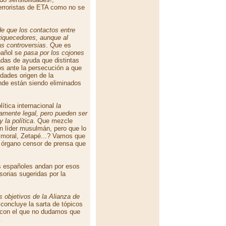
terroristas de ETA como no se
e que los contactos entre
riquecedores, aunque al
s controversias
. Que es
pañol se
pasa por los cojones
adas de ayuda que distintas
s ante la persecución a que
dades origen de la
onde están siendo eliminados
lítica internacional
la
tamente legal, pero pueden ser
 la política
. Que mezcle
n líder musulmán, pero que lo
 moral, Zetapé...? Vamos que
e órgano censor de prensa que
as españoles andan por esos
nsorias sugeridas por la
s objetivos de la Alianza de
 concluye la sarta de tópicos
 con el que no dudamos que
.