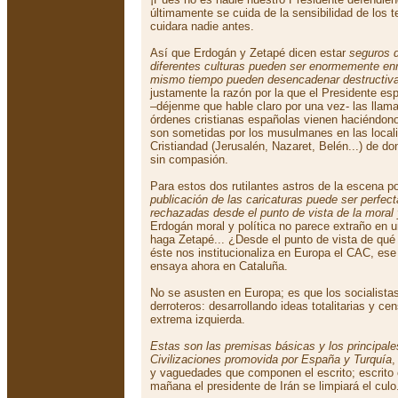
últimamente se cuida de la sensibilidad de los 
cuidara nadie antes.
Así que Erdogán y Zetapé dicen estar
seguros d
diferentes culturas pueden ser enormemente en
mismo tiempo pueden desencadenar destructiva
justamente la razón por la que el Presidente es
–déjenme que hable claro por una vez- las llam
órdenes cristianas españolas vienen haciéndono
son sometidas por los musulmanes en las locali
Cristiandad (Jerusalén, Nazaret, Belén...) de d
sin compasión.
Para estos dos rutilantes astros de la escena po
publicación de las caricaturas puede ser perfec
rechazadas desde el punto de vista de la moral y
Erdogán moral y política no parece extraño en u
haga Zetapé... ¿Desde el punto de vista de qué
éste nos institucionaliza en Europa el CAC, es
ensaya ahora en Cataluña.
No se asusten en Europa; es que los socialist
derroteros: desarrollando ideas totalitarias y ce
extrema izquierda.
Estas son las premisas básicas y los principale
Civilizaciones promovida por España y Turquía
,
y vaguedades que componen el escrito; escrito
mañana el presidente de Irán se limpiará el culo