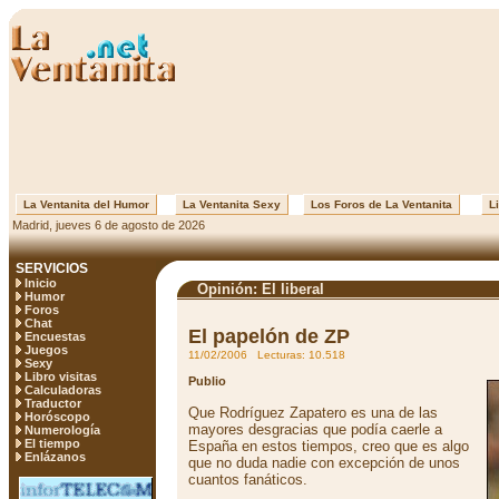
La Ventanita del Humor
La Ventanita Sexy
Los Foros de La Ventanita
Li
Madrid, jueves 6 de agosto de 2026
SERVICIOS
Inicio
Opinión: El liberal
Humor
Foros
Chat
El papelón de ZP
Encuestas
Juegos
11/02/2006 Lecturas: 10.518
Sexy
Libro visitas
Publio
Calculadoras
Traductor
Que Rodríguez Zapatero es una de las
Horóscopo
mayores desgracias que podía caerle a
Numerología
El tiempo
España en estos tiempos, creo que es algo
Enlázanos
que no duda nadie con excepción de unos
cuantos fanáticos.