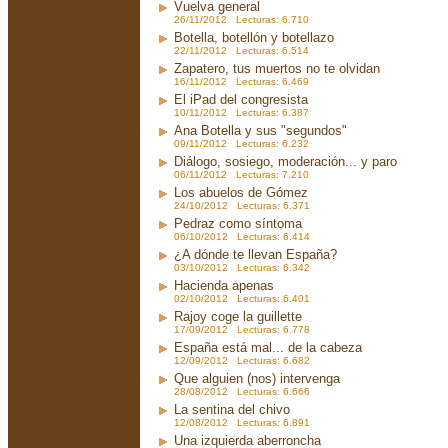
Vuelva general
26/11/2012 Lecturas: 6.710
Botella, botellón y botellazo
22/11/2012 Lecturas: 6.514
Zapatero, tus muertos no te olvidan
16/11/2012 Lecturas: 6.469
El iPad del congresista
10/11/2012 Lecturas: 6.387
Ana Botella y sus "segundos"
09/11/2012 Lecturas: 6.232
Diálogo, sosiego, moderación... y paro
06/11/2012 Lecturas: 7.210
Los abuelos de Gómez
24/10/2012 Lecturas: 6.371
Pedraz como síntoma
06/10/2012 Lecturas: 6.414
¿A dónde te llevan España?
03/10/2012 Lecturas: 6.342
Hacienda apenas
02/10/2012 Lecturas: 6.401
Rajoy coge la guillette
17/09/2012 Lecturas: 6.778
España está mal... de la cabeza
12/09/2012 Lecturas: 6.682
Que alguien (nos) intervenga
28/08/2012 Lecturas: 6.666
La sentina del chivo
12/08/2012 Lecturas: 6.891
Una izquierda aberroncha