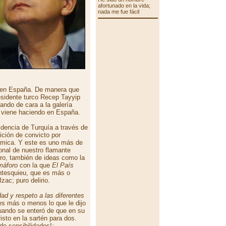
afortunado en la vida;
nada me fue fácil
 en España. De manera que
esidente turco Recep Tayyip
mando de cara a la galería
e viene haciendo en España.
idencia de Turquía a través de
ición de convicto por
slámica. Y este es uno más de
ional de nuestro flamante
aro, también de ideas como la
máforo
con la que
El País
ontesquieu, que es más o
zac; puro delirio.
ad y respeto a las diferentes
s más o menos lo que le dijo
ando se enteró de que en su
isto en la sartén para dos.
do sensibilidades!;