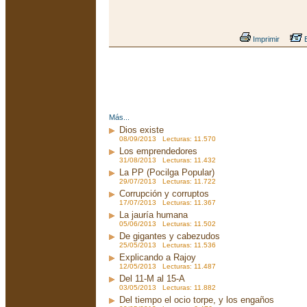
Imprimir
E
Más...
Dios existe
08/09/2013 Lecturas: 11.570
Los emprendedores
31/08/2013 Lecturas: 11.432
La PP (Pocilga Popular)
29/07/2013 Lecturas: 11.722
Corrupción y corruptos
17/07/2013 Lecturas: 11.367
La jauría humana
05/06/2013 Lecturas: 11.502
De gigantes y cabezudos
25/05/2013 Lecturas: 11.536
Explicando a Rajoy
12/05/2013 Lecturas: 11.487
Del 11-M al 15-A
03/05/2013 Lecturas: 11.882
Del tiempo el ocio torpe, y los engaños