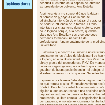
describir el entorno de la esposa del anterior
ex_presidente de gobierno, Ana Botella.
A primera vista me sorprendió que la daban
el nombre de ¡¿
saga
?! Con lo que se
adivinaba la intención de enfatizar el carácter
de poder e influencia de la familia. El tono
intentaba ser claramente denunciatorio, pero
no lo lograba porque, a la postre, quedaba
claro que Ana Botella y sus creo que
once
hermanos formaban una familia de
profesionales, fundamentalmente de la medicina,
universitario.
Cualquiera que conozca el sistema universitari
precisamente los títulos de Medicina ni se han r
a lo peor, en el la Universidad del País Vasco a 
obra y gracia del todopoderoso PNV. De manera 
delirante
saga-fuga
era para advertir que cuando
gozaban de buena posición social, el trabajo, el
el esfuerzo tenían mucho que ver. Nadie les ha 
Espoleado por la
mala baba
de la página, me fui
de qué trataba el sitio. El encabezamiento dec
(Partido Popular Sociedad Anónima)
web no ofic
alguien al que causa rechazo una sociedad anó
peyorativo, esto es, le causa rechazo la libert
empresarial, el libre cambio, la negociación bursá
compraventa, el no intervencionismo, la libertad
poco navegando por alguna página más, pero no