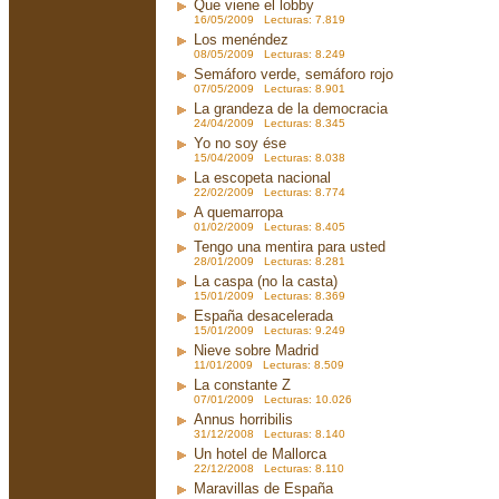
Que viene el lobby
16/05/2009 Lecturas: 7.819
Los menéndez
08/05/2009 Lecturas: 8.249
Semáforo verde, semáforo rojo
07/05/2009 Lecturas: 8.901
La grandeza de la democracia
24/04/2009 Lecturas: 8.345
Yo no soy ése
15/04/2009 Lecturas: 8.038
La escopeta nacional
22/02/2009 Lecturas: 8.774
A quemarropa
01/02/2009 Lecturas: 8.405
Tengo una mentira para usted
28/01/2009 Lecturas: 8.281
La caspa (no la casta)
15/01/2009 Lecturas: 8.369
España desacelerada
15/01/2009 Lecturas: 9.249
Nieve sobre Madrid
11/01/2009 Lecturas: 8.509
La constante Z
07/01/2009 Lecturas: 10.026
Annus horribilis
31/12/2008 Lecturas: 8.140
Un hotel de Mallorca
22/12/2008 Lecturas: 8.110
Maravillas de España