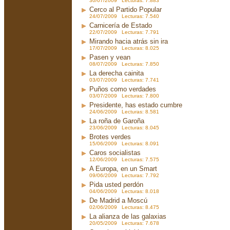
30/07/2009 Lecturas: 7.883
Cerco al Partido Popular
24/07/2009 Lecturas: 7.540
Carnicería de Estado
22/07/2009 Lecturas: 7.791
Mirando hacia atrás sin ira
17/07/2009 Lecturas: 8.025
Pasen y vean
08/07/2009 Lecturas: 7.850
La derecha cainita
03/07/2009 Lecturas: 7.741
Puños como verdades
03/07/2009 Lecturas: 7.800
Presidente, has estado cumbre
24/06/2009 Lecturas: 8.581
La roña de Garoña
23/06/2009 Lecturas: 8.045
Brotes verdes
15/06/2009 Lecturas: 8.091
Caros socialistas
12/06/2009 Lecturas: 7.575
A Europa, en un Smart
09/06/2009 Lecturas: 7.792
Pida usted perdón
04/06/2009 Lecturas: 8.018
De Madrid a Moscú
02/06/2009 Lecturas: 8.475
La alianza de las galaxias
20/05/2009 Lecturas: 7.678