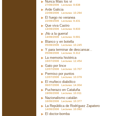
Nunca Mais los vi
27/08/2006 Lecturas: 9.638
Arde Galicia
22/08/2006 Lecturas: 10.294
El fuego no veranea
22/08/2006 Lecturas: 9.431
Que viva Castro
14/08/2006 Lecturas: 9.833
¡No a la guerra!
14/08/2006 Lecturas: 9.691
Blanco y en botella
05/08/2006 Lecturas: 10.245
Y para terminar de descansar...
05/08/2006 Lecturas: 9.312
La memoria histérica
16/07/2006 Lecturas: 12.454
Gato por lince
12/07/2006 Lecturas: 10.707
Permiso por puntos
12/07/2006 Lecturas: 10.079
El muñeco diabólico
06/07/2006 Lecturas: 14.004
Pucherazo en Cataluña
19/06/2006 Lecturas: 10.011
Nazionalismo catalán
16/06/2006 Lecturas: 10.377
La República de Rodríguez Zapatero
14/06/2006 Lecturas: 10.092
El doctor-bomba