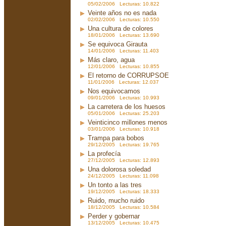
05/02/2006 Lecturas: 10.822
Veinte años no es nada
02/02/2006 Lecturas: 10.550
Una cultura de colores
18/01/2006 Lecturas: 13.690
Se equivoca Girauta
14/01/2006 Lecturas: 11.403
Más claro, agua
12/01/2006 Lecturas: 10.855
El retorno de CORRUPSOE
11/01/2006 Lecturas: 12.037
Nos equivocamos
09/01/2006 Lecturas: 10.993
La carretera de los huesos
05/01/2006 Lecturas: 25.203
Veinticinco millones menos
03/01/2006 Lecturas: 10.918
Trampa para bobos
29/12/2005 Lecturas: 19.765
La profecía
27/12/2005 Lecturas: 12.893
Una dolorosa soledad
24/12/2005 Lecturas: 11.098
Un tonto a las tres
19/12/2005 Lecturas: 18.333
Ruido, mucho ruido
18/12/2005 Lecturas: 10.584
Perder y gobernar
13/12/2005 Lecturas: 10.475