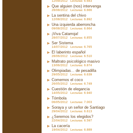
12/09/2012 Lecturas: 6.683
Que alguien (nos) intervenga
28/08/2012 Lecturas: 6.666
La sentina del chivo
12/08/2012 Lecturas: 6.892
Una izquierda aberroncha
09/08/2012 Lecturas: 6.664
¡Viva Catarroja!
28/07/2012 Lecturas: 6.855
Ser Sistema
14/07/2012 Lecturas: 6.765
El laberinto español
28/06/2012 Lecturas: 6.510
Maltrato psicológico masivo
13/06/2012 Lecturas: 6.874
Olimpiadas... de pesadilla
29/05/2012 Lecturas: 6.639
Comernos el coco
26/05/2012 Lecturas: 6.749
Cuestión de elegancia
14/05/2012 Lecturas: 6.940
Tómbola
06/05/2012 Lecturas: 7.003
Soraya y un señor de Santiago
29/04/2012 Lecturas: 6.613
¿Seremos los elegidos?
22/04/2012 Lecturas: 6.597
La cacería
19/04/2012 Lecturas: 6.889