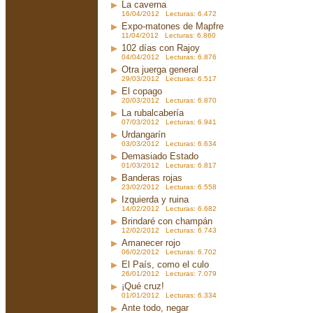
La caverna
16/04/2012 Lecturas: 6.472
Expo-matones de Mapfre
11/04/2012 Lecturas: 6.860
102 días con Rajoy
04/04/2012 Lecturas: 6.876
Otra juerga general
29/03/2012 Lecturas: 6.517
El copago
20/03/2012 Lecturas: 6.870
La rubalcabería
07/03/2012 Lecturas: 6.941
Urdangarín
03/03/2012 Lecturas: 6.634
Demasiado Estado
01/03/2012 Lecturas: 6.817
Banderas rojas
23/02/2012 Lecturas: 6.558
Izquierda y ruina
14/02/2012 Lecturas: 6.682
Brindaré con champán
12/02/2012 Lecturas: 6.743
Amanecer rojo
06/02/2012 Lecturas: 6.702
El País, como el culo
26/01/2012 Lecturas: 7.079
¡Qué cruz!
01/01/2012 Lecturas: 6.334
Ante todo, negar