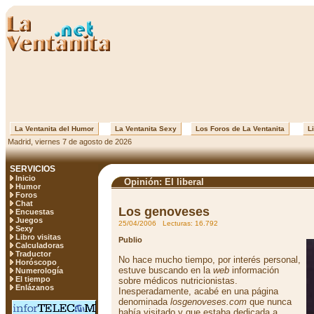
La Ventanita del Humor
La Ventanita Sexy
Los Foros de La Ventanita
Li
Madrid, viernes 7 de agosto de 2026
SERVICIOS
Inicio
Opinión: El liberal
Humor
Foros
Chat
Los genoveses
Encuestas
Juegos
25/04/2006 Lecturas: 16.792
Sexy
Libro visitas
Publio
Calculadoras
Traductor
No hace mucho tiempo, por interés personal,
Horóscopo
estuve buscando en la
web
información
Numerología
El tiempo
sobre médicos nutricionistas.
Enlázanos
Inesperadamente, acabé en una página
denominada
losgenoveses.com
que nunca
había visitado y que estaba dedicada a