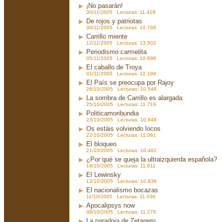
¡No pasarán!
30/11/2005 Lecturas: 11.428
De rojos y patriotas
30/11/2005 Lecturas: 10.768
Carrillo miente
12/11/2005 Lecturas: 13.502
Periodismo carmelita
05/11/2005 Lecturas: 10.898
El caballo de Troya
01/11/2005 Lecturas: 12.199
El País se preocupa por Rajoy
26/10/2005 Lecturas: 10.549
La sombra de Carrillo es alargada
25/10/2005 Lecturas: 11.719
Politicamoribundia
23/10/2005 Lecturas: 10.649
Os estáis volviendo locos
22/10/2005 Lecturas: 11.081
El bloqueo
21/10/2005 Lecturas: 10.482
¿Por qué se queja la ultraizquierda española?
19/10/2005 Lecturas: 11.811
El Lewinsky
13/10/2005 Lecturas: 10.939
El nacionalismo bocazas
11/10/2005 Lecturas: 11.036
Apocalipsys now
09/10/2005 Lecturas: 11.278
La paradoja de Zetapero