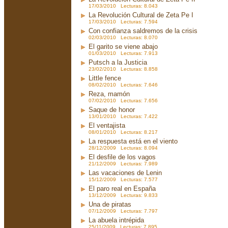
17/03/2010 Lecturas: 8.043
La Revolución Cultural de Zeta Pe I
17/03/2010 Lecturas: 7.594
Con confianza saldremos de la crisis
02/03/2010 Lecturas: 8.070
El garito se viene abajo
01/03/2010 Lecturas: 7.913
Putsch a la Justicia
23/02/2010 Lecturas: 8.858
Little fence
08/02/2010 Lecturas: 7.646
Reza, mamón
07/02/2010 Lecturas: 7.656
Saque de honor
13/01/2010 Lecturas: 7.422
El ventajista
08/01/2010 Lecturas: 8.217
La respuesta está en el viento
28/12/2009 Lecturas: 8.094
El desfile de los vagos
21/12/2009 Lecturas: 7.989
Las vacaciones de Lenin
15/12/2009 Lecturas: 7.577
El paro real en España
13/12/2009 Lecturas: 9.833
Una de piratas
07/12/2009 Lecturas: 7.797
La abuela intrépida
25/11/2009 Lecturas: 7.895