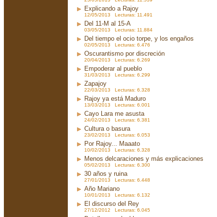
Explicando a Rajoy
12/05/2013 Lecturas: 11.491
Del 11-M al 15-A
03/05/2013 Lecturas: 11.884
Del tiempo el ocio torpe, y los engaños
02/05/2013 Lecturas: 6.476
Oscurantismo por discreción
20/04/2013 Lecturas: 6.269
Empoderar al pueblo
31/03/2013 Lecturas: 6.299
Zapajoy
22/03/2013 Lecturas: 6.328
Rajoy ya está Maduro
13/03/2013 Lecturas: 6.001
Cayo Lara me asusta
24/02/2013 Lecturas: 6.381
Cultura o basura
23/02/2013 Lecturas: 6.053
Por Rajoy... Maaato
10/02/2013 Lecturas: 6.328
Menos delcaraciones y más explicaciones
05/02/2013 Lecturas: 6.300
30 años y ruina
27/01/2013 Lecturas: 6.448
Año Mariano
10/01/2013 Lecturas: 6.132
El discurso del Rey
27/12/2012 Lecturas: 6.045