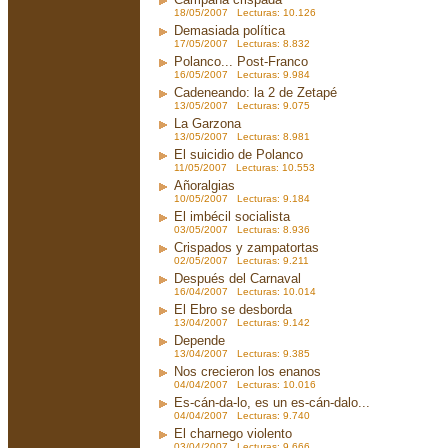
18/05/2007 Lecturas: 10.126
Demasiada política
17/05/2007 Lecturas: 8.832
Polanco... Post-Franco
16/05/2007 Lecturas: 9.984
Cadeneando: la 2 de Zetapé
13/05/2007 Lecturas: 9.075
La Garzona
13/05/2007 Lecturas: 8.981
El suicidio de Polanco
11/05/2007 Lecturas: 10.553
Añoralgias
10/05/2007 Lecturas: 9.184
El imbécil socialista
03/05/2007 Lecturas: 8.936
Crispados y zampatortas
02/05/2007 Lecturas: 9.211
Después del Carnaval
16/04/2007 Lecturas: 10.014
El Ebro se desborda
13/04/2007 Lecturas: 9.142
Depende
13/04/2007 Lecturas: 9.385
Nos crecieron los enanos
04/04/2007 Lecturas: 10.016
Es-cán-da-lo, es un es-cán-dalo...
04/04/2007 Lecturas: 9.740
El charnego violento
03/04/2007 Lecturas: 9.666