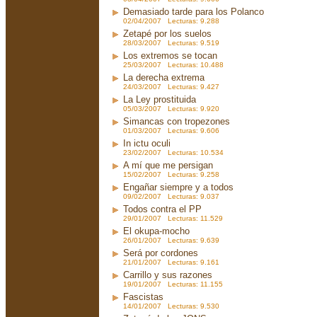
Demasiado tarde para los Polanco
02/04/2007 Lecturas: 9.288
Zetapé por los suelos
28/03/2007 Lecturas: 9.519
Los extremos se tocan
25/03/2007 Lecturas: 10.488
La derecha extrema
24/03/2007 Lecturas: 9.427
La Ley prostituida
05/03/2007 Lecturas: 9.920
Simancas con tropezones
01/03/2007 Lecturas: 9.606
In ictu oculi
23/02/2007 Lecturas: 10.534
A mí que me persigan
15/02/2007 Lecturas: 9.258
Engañar siempre y a todos
09/02/2007 Lecturas: 9.037
Todos contra el PP
29/01/2007 Lecturas: 11.529
El okupa-mocho
26/01/2007 Lecturas: 9.639
Será por cordones
21/01/2007 Lecturas: 9.161
Carrillo y sus razones
19/01/2007 Lecturas: 11.155
Fascistas
14/01/2007 Lecturas: 9.530