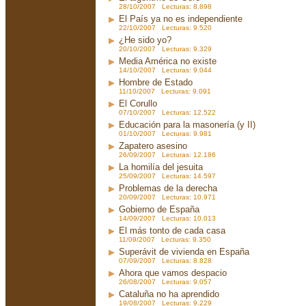
28/10/2007 Lecturas: 8.898
El País ya no es independiente
22/10/2007 Lecturas: 9.520
¿He sido yo?
20/10/2007 Lecturas: 9.329
Media América no existe
14/10/2007 Lecturas: 9.044
Hombre de Estado
11/10/2007 Lecturas: 9.091
El Corullo
07/10/2007 Lecturas: 12.522
Educación para la masonería (y II)
01/10/2007 Lecturas: 9.981
Zapatero asesino
26/09/2007 Lecturas: 12.186
La homilía del jesuita
25/09/2007 Lecturas: 14.597
Problemas de la derecha
20/09/2007 Lecturas: 10.971
Gobierno de España
14/09/2007 Lecturas: 10.013
El más tonto de cada casa
11/09/2007 Lecturas: 9.350
Superávit de vivienda en España
07/09/2007 Lecturas: 8.828
Ahora que vamos despacio
26/08/2007 Lecturas: 9.057
Cataluña no ha aprendido
19/08/2007 Lecturas: 9.229