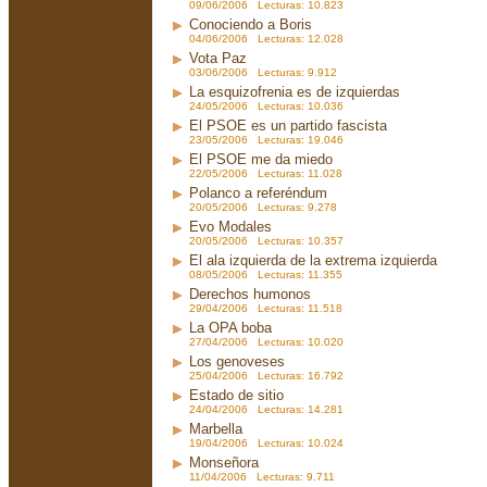
09/06/2006 Lecturas: 10.823
Conociendo a Boris
04/06/2006 Lecturas: 12.028
Vota Paz
03/06/2006 Lecturas: 9.912
La esquizofrenia es de izquierdas
24/05/2006 Lecturas: 10.036
El PSOE es un partido fascista
23/05/2006 Lecturas: 19.046
El PSOE me da miedo
22/05/2006 Lecturas: 11.028
Polanco a referéndum
20/05/2006 Lecturas: 9.278
Evo Modales
20/05/2006 Lecturas: 10.357
El ala izquierda de la extrema izquierda
08/05/2006 Lecturas: 11.355
Derechos humonos
29/04/2006 Lecturas: 11.518
La OPA boba
27/04/2006 Lecturas: 10.020
Los genoveses
25/04/2006 Lecturas: 16.792
Estado de sitio
24/04/2006 Lecturas: 14.281
Marbella
19/04/2006 Lecturas: 10.024
Monseñora
11/04/2006 Lecturas: 9.711