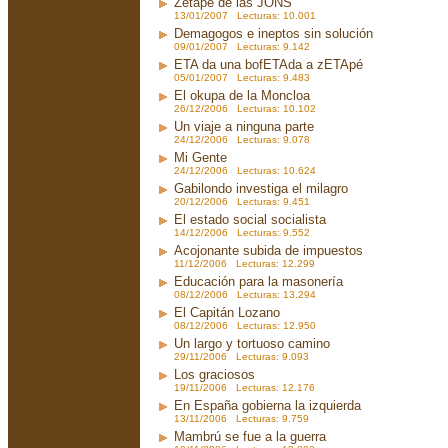
Zetapé de las JONS
13/01/2007 Lecturas: 10.001
Demagogos e ineptos sin solución
09/01/2007 Lecturas: 9.142
ETA da una bofETAda a zETApé
05/01/2007 Lecturas: 9.483
El okupa de la Moncloa
26/12/2006 Lecturas: 10.102
Un viaje a ninguna parte
24/12/2006 Lecturas: 9.078
Mi Gente
24/12/2006 Lecturas: 10.624
Gabilondo investiga el milagro
20/12/2006 Lecturas: 9.451
El estado social socialista
14/12/2006 Lecturas: 9.552
Acojonante subida de impuestos
11/12/2006 Lecturas: 12.299
Educación para la masonería
08/12/2006 Lecturas: 13.294
El Capitán Lozano
08/12/2006 Lecturas: 12.950
Un largo y tortuoso camino
29/11/2006 Lecturas: 9.093
Los graciosos
19/11/2006 Lecturas: 12.176
En España gobierna la izquierda
13/11/2006 Lecturas: 9.759
Mambrú se fue a la guerra