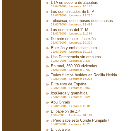
ETA en socorro de Zapatero
03/04/2006 Lecturas: 10.183
Los comunicados de ETA
28/03/2006 Lecturas: 12.226
Telecinco, doce meses doce causas
28/03/2006 Lecturas: 12.488
Las sombras del 11-M
23/03/2006 Lecturas: 11.629
De bote en bote... botellón
22/03/2006 Lecturas: 10.359
Botellón y embotellamiento
22/03/2006 Lecturas: 10.133
Una Democracia sin atributos
19/03/2006 Lecturas: 9.839
En total, 360.000 viviendas
05/03/2006 Lecturas: 9.702
Todos fuimos heridos en Rodilla Herida
03/03/2006 Lecturas: 15.224
El talento de España
28/02/2006 Lecturas: 9.562
Izquierda y gramática
25/02/2006 Lecturas: 9.626
Abu Ghraib
23/02/2006 Lecturas: 10.013
El papelón de ZP
11/02/2006 Lecturas: 10.519
¿Pero sabe esto Conde Pumpido?
08/02/2006 Lecturas: 10.236
El cocalero