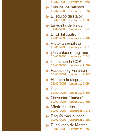
13/04/2008 Lecturas: 8.651
Más de los mismos
13/04/2008 Lecturas: 9.297
El equipo de Rajoy
03/04/2008 Lecturas: 10.800
La vuelta de Rajoy
01/04/2008 Lecturas: 8.248
El Chikilicuatre
27/03/2008 Lecturas: 9.994
Victoria socialista
16/03/2008 Lecturas: 8.875
Un verdadero régimen
08/03/2008 Lecturas: 8.544
Escuchen la COPE
06/03/2008 Lecturas: 9.397
Fascismo y violencia
26/02/2008 Lecturas: 8.445
Himno a la alegría
23/02/2008 Lecturas: 9.994
Paz
19/02/2008 Lecturas: 8.866
Operación "fariseo"
15/02/2008 Lecturas: 9.863
Miedo me dan
12/02/2008 Lecturas: 9.175
Poquísimas nueces
10/02/2008 Lecturas: 8.383
El calvario de Montes
03/02/2008 Lecturas: 8.762