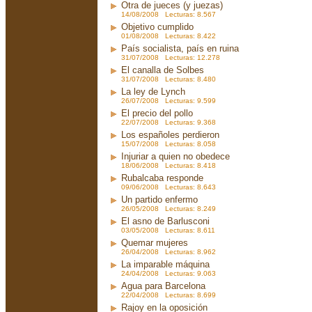
Otra de jueces (y juezas)
14/08/2008 Lecturas: 8.567
Objetivo cumplido
01/08/2008 Lecturas: 8.422
País socialista, país en ruina
31/07/2008 Lecturas: 12.278
El canalla de Solbes
31/07/2008 Lecturas: 8.480
La ley de Lynch
26/07/2008 Lecturas: 9.599
El precio del pollo
22/07/2008 Lecturas: 9.368
Los españoles perdieron
15/07/2008 Lecturas: 8.058
Injuriar a quien no obedece
18/06/2008 Lecturas: 8.418
Rubalcaba responde
09/06/2008 Lecturas: 8.643
Un partido enfermo
26/05/2008 Lecturas: 8.249
El asno de Barlusconi
03/05/2008 Lecturas: 8.611
Quemar mujeres
26/04/2008 Lecturas: 8.962
La imparable máquina
24/04/2008 Lecturas: 9.063
Agua para Barcelona
22/04/2008 Lecturas: 8.699
Rajoy en la oposición