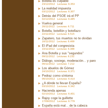
Botella es culpable
23/12/2012 Lecturas: 6.353
La realidad impuesta
03/12/2012 Lecturas: 6.307
Detrás del PSOE irá el PP
02/12/2012 Lecturas: 6.485
Vuelva general
26/11/2012 Lecturas: 6.711
Botella, botellón y botellazo
22/11/2012 Lecturas: 6.515
Zapatero, tus muertos no te olvidan
16/11/2012 Lecturas: 6.469
El iPad del congresista
10/11/2012 Lecturas: 6.388
Ana Botella y sus "segundos"
09/11/2012 Lecturas: 6.232
Diálogo, sosiego, moderación... y paro
06/11/2012 Lecturas: 7.212
Los abuelos de Gómez
24/10/2012 Lecturas: 6.371
Pedraz como síntoma
06/10/2012 Lecturas: 6.414
¿A dónde te llevan España?
03/10/2012 Lecturas: 6.342
Hacienda apenas
02/10/2012 Lecturas: 6.401
Rajoy coge la guillette
17/09/2012 Lecturas: 6.779
España está mal... de la cabeza