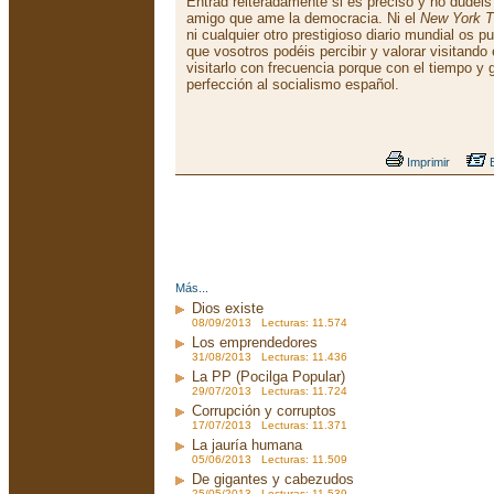
Entrad reiteradamente si es preciso y no dudéis
amigo que ame la democracia. Ni el
New York 
ni cualquier otro prestigioso diario mundial os 
que vosotros podéis percibir y valorar visitando 
visitarlo con frecuencia porque con el tiempo y 
perfección al socialismo español.
Imprimir
E
Más...
Dios existe
08/09/2013 Lecturas: 11.574
Los emprendedores
31/08/2013 Lecturas: 11.436
La PP (Pocilga Popular)
29/07/2013 Lecturas: 11.724
Corrupción y corruptos
17/07/2013 Lecturas: 11.371
La jauría humana
05/06/2013 Lecturas: 11.509
De gigantes y cabezudos
25/05/2013 Lecturas: 11.539