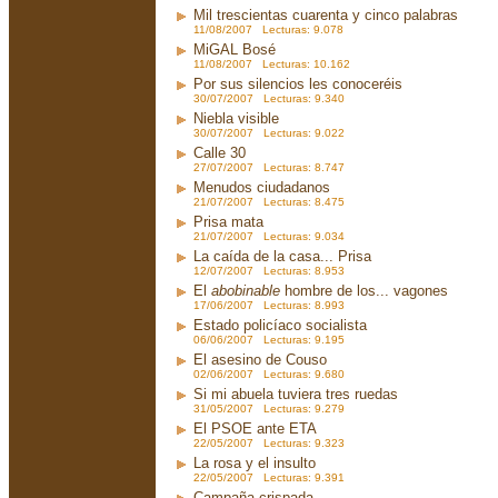
Mil trescientas cuarenta y cinco palabras
11/08/2007 Lecturas: 9.078
MiGAL Bosé
11/08/2007 Lecturas: 10.162
Por sus silencios les conoceréis
30/07/2007 Lecturas: 9.340
Niebla visible
30/07/2007 Lecturas: 9.022
Calle 30
27/07/2007 Lecturas: 8.747
Menudos ciudadanos
21/07/2007 Lecturas: 8.475
Prisa mata
21/07/2007 Lecturas: 9.034
La caída de la casa... Prisa
12/07/2007 Lecturas: 8.953
El
abobinable
hombre de los... vagones
17/06/2007 Lecturas: 8.993
Estado policíaco socialista
06/06/2007 Lecturas: 9.195
El asesino de Couso
02/06/2007 Lecturas: 9.680
Si mi abuela tuviera tres ruedas
31/05/2007 Lecturas: 9.279
El PSOE ante ETA
22/05/2007 Lecturas: 9.323
La rosa y el insulto
22/05/2007 Lecturas: 9.391
Campaña crispada