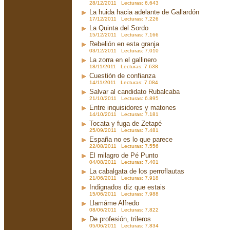
28/12/2011 Lecturas: 6.643
La huida hacia adelante de Gallardón
17/12/2011 Lecturas: 7.226
La Quinta del Sordo
15/12/2011 Lecturas: 7.166
Rebelión en esta granja
03/12/2011 Lecturas: 7.010
La zorra en el gallinero
18/11/2011 Lecturas: 7.638
Cuestión de confianza
14/11/2011 Lecturas: 7.084
Salvar al candidato Rubalcaba
21/10/2011 Lecturas: 6.895
Entre inquisidores y matones
14/10/2011 Lecturas: 7.181
Tocata y fuga de Zetapé
25/09/2011 Lecturas: 7.481
España no es lo que parece
22/08/2011 Lecturas: 7.556
El milagro de Pé Punto
04/08/2011 Lecturas: 7.401
La cabalgata de los perroflautas
21/06/2011 Lecturas: 7.918
Indignados diz que estais
15/06/2011 Lecturas: 7.988
Llamáme Alfredo
08/06/2011 Lecturas: 7.822
De profesión, trileros
05/06/2011 Lecturas: 7.834