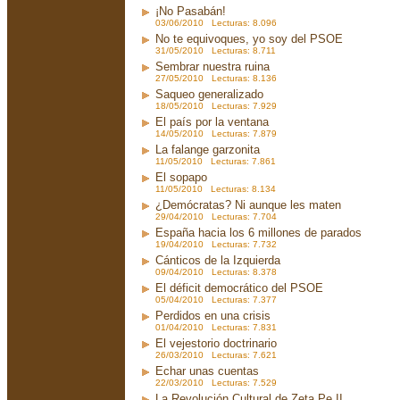
¡No Pasabán!
03/06/2010 Lecturas: 8.096
No te equivoques, yo soy del PSOE
31/05/2010 Lecturas: 8.711
Sembrar nuestra ruina
27/05/2010 Lecturas: 8.136
Saqueo generalizado
18/05/2010 Lecturas: 7.929
El país por la ventana
14/05/2010 Lecturas: 7.879
La falange garzonita
11/05/2010 Lecturas: 7.861
El sopapo
11/05/2010 Lecturas: 8.134
¿Demócratas? Ni aunque les maten
29/04/2010 Lecturas: 7.704
España hacia los 6 millones de parados
19/04/2010 Lecturas: 7.732
Cánticos de la Izquierda
09/04/2010 Lecturas: 8.378
El déficit democrático del PSOE
05/04/2010 Lecturas: 7.377
Perdidos en una crisis
01/04/2010 Lecturas: 7.831
El vejestorio doctrinario
26/03/2010 Lecturas: 7.621
Echar unas cuentas
22/03/2010 Lecturas: 7.529
La Revolución Cultural de Zeta Pe II