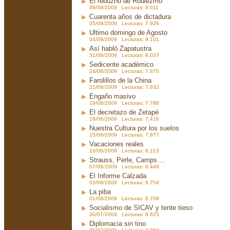
El rebuzno de Rodiezmo
09/09/2009 Lecturas: 8.011
Cuarenta años de dictadura
05/09/2009 Lecturas: 7.926
Ultimo domingo de Agosto
04/09/2009 Lecturas: 8.101
Así habló Zapatustra
31/08/2009 Lecturas: 8.037
Sedicente académico
24/08/2009 Lecturas: 7.870
Farolillos de la China
21/08/2009 Lecturas: 7.832
Engaño masivo
19/08/2009 Lecturas: 7.788
El decretazo de Zetapé
18/08/2009 Lecturas: 7.416
Nuestra Cultura por los suelos
15/08/2009 Lecturas: 7.877
Vacaciones reales
10/08/2009 Lecturas: 8.213
Strauss, Perle, Camps....
07/08/2009 Lecturas: 8.449
El Informe Calzada
03/08/2009 Lecturas: 8.754
La piba
01/08/2009 Lecturas: 8.709
Socialismo de SICAV y tente tieso
30/07/2009 Lecturas: 8.625
Diplomacia sin tino