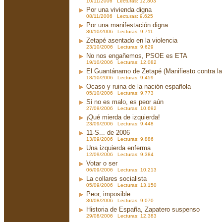
10/11/2006 Lecturas: 12.803
Por una vivienda digna
08/11/2006 Lecturas: 9.625
Por una manifestación digna
30/10/2006 Lecturas: 9.711
Zetapé asentado en la violencia
23/10/2006 Lecturas: 9.629
No nos engañemos, PSOE es ETA
19/10/2006 Lecturas: 12.082
El Guantánamo de Zetapé (Manifiesto contra la 
18/10/2006 Lecturas: 9.459
Ocaso y ruina de la nación española
05/10/2006 Lecturas: 9.773
Si no es malo, es peor aún
27/09/2006 Lecturas: 10.692
¡Qué mierda de izquierda!
23/09/2006 Lecturas: 9.448
11-S... de 2006
13/09/2006 Lecturas: 9.886
Una izquierda enferma
12/09/2006 Lecturas: 9.384
Votar o ser
06/09/2006 Lecturas: 10.213
La collares socialista
05/09/2006 Lecturas: 13.150
Peor, imposible
30/08/2006 Lecturas: 9.070
Historia de España, Zapatero suspenso
29/08/2006 Lecturas: 12.383