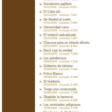
Socialismo pajillero
11/11/2009 Lecturas: 9.532
El Cobo útil
10/11/2009 Lecturas: 7.667
De Madrid al suelo
01/11/2009 Lecturas: 7.996
Universidad caca
25/10/2009 Lecturas: 8.720
El imbécil radicalizado
16/10/2009 Lecturas: 7.867
Chacona para un infante difunto
09/10/2009 Lecturas: 8.383
Decir casi la verdad
03/10/2009 Lecturas: 7.699
Los ponderosos
30/09/2009 Lecturas: 7.538
Gobierno de tahúres
29/09/2009 Lecturas: 7.584
Polvo Blanco
28/09/2009 Lecturas: 8.289
El tiraduros
26/09/2009 Lecturas: 9.495
Tengo una corazonada
23/09/2009 Lecturas: 7.568
Dilapidar la herencia
17/09/2009 Lecturas: 8.886
Las amistades peligrosas
15/09/2009 Lecturas: 7.796