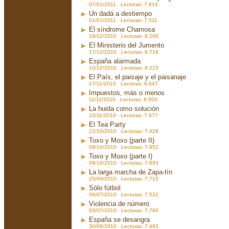
07/01/2011 Lecturas: 7.814
Un dadá a destiempo
01/01/2011 Lecturas: 7.511
El síndrome Chamosa
19/12/2010 Lecturas: 8.206
El Ministerio del Jumento
17/12/2010 Lecturas: 8.716
España alarmada
10/12/2010 Lecturas: 8.215
El País, el paisaje y el paisanaje
17/11/2010 Lecturas: 9.647
Impuestos, más o menos
11/11/2010 Lecturas: 8.503
La huida como solución
10/11/2010 Lecturas: 7.977
El Tea Party
22/10/2010 Lecturas: 7.428
Toxo y Moxo (parte II)
09/10/2010 Lecturas: 7.952
Toxo y Moxo (parte I)
09/10/2010 Lecturas: 7.893
La larga marcha de Zapa-tín
25/09/2010 Lecturas: 7.715
Sólo fútbol
06/07/2010 Lecturas: 7.522
Violencia de número
03/07/2010 Lecturas: 7.760
España se desangra
30/06/2010 Lecturas: 7.492