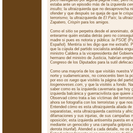
estaba ante un episodio más de la
izquierda ce
insulto;
la ultraizquierda que no desaprovecha n
ofender y que después se queja de que le
crisp
terrorismo; la ultraizquierda de
El País
; la ultra
Zapatero,
Crispín
para los amigos.
Como el sitio se perpetra desde el anonimato, 
enterarme quién estaba detrás pero no conseguí
madre si pues es notoria y pública:
la PSOE
(Pa
Español). Mentiría si les digo que me extrañó.
que la cúpula del partido socialista andaba engu
ministro Caldera a la vicepresidenta del Gobier
hermano del ministro de Justicia, habrían emple
Congreso de los Diputados para la sutil
defecac
Como una mayoría de los que visitáis nuestra V
norte y sudamericanos, no conoceréis bien la pol
por eso
os ruego
que visitéis la página del parti
losgenoveses.com
, y que la visitéis a fondo. N
saber como es la izquierda cavernaria que hoy 
izquierda balcánica y guerracivilista que quiere 
Observad cómo trata a las víctimas del terroris
ahora se fotografía con los terroristas y que no
Entended cómo es esta ultraizquierda aliada de 
separatistas, esta ultraizquierda castrista y afr
difamaciones y sus injurias, de sus campañas n
oposición; esta izquierda antisemita puesta en 
mediante un genocidio y una campaña golpista e
derrota triunfal
). Atended a cada detalle, no os p