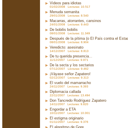
Videos para idiotas
01/02/2008 Lecturas: 10.517
Menuda semanita
29/01/2008 Lecturas: 8.540
Macarras, atorrantes, cansinos
24/01/2008 Lecturas: 9.443
De bobilis bobilis
08/01/2008 Lecturas: 11.349
Después de la pítima (o El País contra el Est
08/01/2008 Lecturas: 8.904
Veredicto: asesinato
14/12/2007 Lecturas: 8.813
De tu querida presencia...
11/12/2007 Lecturas: 9.971
De la secta y los sectarios
07/12/2007 Lecturas: 9.462
¡Váyase señor Zapatero!
02/12/2007 Lecturas: 9.313
El vuelo del mamarracho
24/11/2007 Lecturas: 9.393
Diplomacia callada
22/11/2007 Lecturas: 13.494
Don Tancredo Rodríguez Zapatero
14/11/2007 Lecturas: 9.820
Engordar a ETA
10/11/2007 Lecturas: 10.001
El estigma originario
01/11/2007 Lecturas: 9.376
El algoritmo de Gore