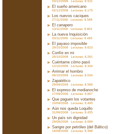
03/12/2008 Lecturas: 8.521
El sueño americano
02/12/2008 Lecturas: 8.175
Los nuevos caciques
27/11/2008 Lecturas: 8.568
El canapero
13/11/2008 Lecturas: 8.801
La nueva Inquisición
03/11/2008 Lecturas: 8.465
El payaso imposible
29/10/2008 Lecturas: 9.623
Confíe en mi
26/10/2008 Lecturas: 8.261
Cuéntame cómo pasó
12/10/2008 Lecturas: 9.334
Arrimar el hombro
06/10/2008 Lecturas: 8.034
Zapatético
29/09/2008 Lecturas: 8.566
El expreso de medianoche
17/09/2008 Lecturas: 8.867
Que paguen los votantes
10/09/2008 Lecturas: 8.495
Aún nos queda Loquillo
31/08/2008 Lecturas: 8.455
Un país sin dignidad
29/08/2008 Lecturas: 8.669
Sangre por petróleo (del Báltico)
18/08/2008 Lecturas: 8.398