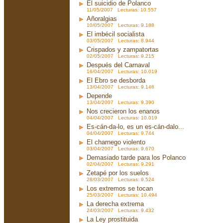
El suicidio de Polanco
11/05/2007 Lecturas: 10.557
Añoralgias
10/05/2007 Lecturas: 9.188
El imbécil socialista
03/05/2007 Lecturas: 8.944
Crispados y zampatortas
02/05/2007 Lecturas: 9.215
Después del Carnaval
16/04/2007 Lecturas: 10.019
El Ebro se desborda
13/04/2007 Lecturas: 9.146
Depende
13/04/2007 Lecturas: 9.390
Nos crecieron los enanos
04/04/2007 Lecturas: 10.019
Es-cán-da-lo, es un es-cán-dalo...
04/04/2007 Lecturas: 9.744
El charnego violento
03/04/2007 Lecturas: 9.670
Demasiado tarde para los Polanco
02/04/2007 Lecturas: 9.291
Zetapé por los suelos
28/03/2007 Lecturas: 9.524
Los extremos se tocan
25/03/2007 Lecturas: 10.494
La derecha extrema
24/03/2007 Lecturas: 9.432
La Ley prostituida