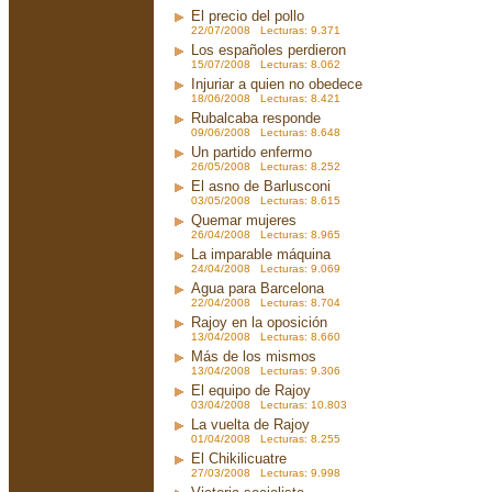
El precio del pollo
22/07/2008 Lecturas: 9.371
Los españoles perdieron
15/07/2008 Lecturas: 8.062
Injuriar a quien no obedece
18/06/2008 Lecturas: 8.421
Rubalcaba responde
09/06/2008 Lecturas: 8.648
Un partido enfermo
26/05/2008 Lecturas: 8.252
El asno de Barlusconi
03/05/2008 Lecturas: 8.615
Quemar mujeres
26/04/2008 Lecturas: 8.965
La imparable máquina
24/04/2008 Lecturas: 9.069
Agua para Barcelona
22/04/2008 Lecturas: 8.704
Rajoy en la oposición
13/04/2008 Lecturas: 8.660
Más de los mismos
13/04/2008 Lecturas: 9.306
El equipo de Rajoy
03/04/2008 Lecturas: 10.803
La vuelta de Rajoy
01/04/2008 Lecturas: 8.255
El Chikilicuatre
27/03/2008 Lecturas: 9.998