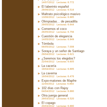
14/07/2012 Lecturas: 6.772
El laberinto español
28/06/2012 Lecturas: 6.516
Maltrato psicológico masivo
13/06/2012 Lecturas: 6.885
Olimpiadas... de pesadilla
29/05/2012 Lecturas: 6.644
Comernos el coco
26/05/2012 Lecturas: 6.756
Cuestión de elegancia
14/05/2012 Lecturas: 6.949
Tómbola
06/05/2012 Lecturas: 7.008
Soraya y un señor de Santiago
29/04/2012 Lecturas: 6.621
¿Seremos los elegidos?
22/04/2012 Lecturas: 6.605
La cacería
19/04/2012 Lecturas: 6.895
La caverna
16/04/2012 Lecturas: 6.476
Expo-matones de Mapfre
11/04/2012 Lecturas: 6.864
102 días con Rajoy
04/04/2012 Lecturas: 6.880
Otra juerga general
29/03/2012 Lecturas: 6.520
El copago
20/03/2012 Lecturas: 6.880