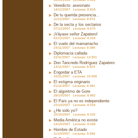
Veredicto: asesinato
14/12/2007 Lecturas: 8.818
De tu querida presencia...
11/12/2007 Lecturas: 9.974
De la secta y los sectarios
07/12/2007 Lecturas: 9.470
¡Váyase señor Zapatero!
02/12/2007 Lecturas: 9.319
El vuelo del mamarracho
24/11/2007 Lecturas: 9.396
Diplomacia callada
22/11/2007 Lecturas: 13.501
Don Tancredo Rodríguez Zapatero
14/11/2007 Lecturas: 9.823
Engordar a ETA
10/11/2007 Lecturas: 10.006
El estigma originario
01/11/2007 Lecturas: 9.381
El algoritmo de Gore
28/10/2007 Lecturas: 8.902
El País ya no es independiente
22/10/2007 Lecturas: 9.524
¿He sido yo?
20/10/2007 Lecturas: 9.332
Media América no existe
14/10/2007 Lecturas: 9.048
Hombre de Estado
11/10/2007 Lecturas: 9.094