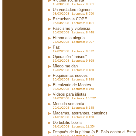
Victoria socialista
16/03/2008 Lecturas: 8.881
Un verdadero régimen
08/03/2008 Lecturas: 8.550
Escuchen la COPE
06/03/2008 Lecturas: 9.401
Fascismo y violencia
26/02/2008 Lecturas: 8.448
Himno a la alegría
23/02/2008 Lecturas: 9.997
Paz
19/02/2008 Lecturas: 8.872
Operación "fariseo"
15/02/2008 Lecturas: 9.868
Miedo me dan
12/02/2008 Lecturas: 9.180
Poquísimas nueces
10/02/2008 Lecturas: 8.388
El calvario de Montes
03/02/2008 Lecturas: 8.768
Videos para idiotas
01/02/2008 Lecturas: 10.522
Menuda semanita
29/01/2008 Lecturas: 8.545
Macarras, atorrantes, cansinos
24/01/2008 Lecturas: 9.450
De bobilis bobilis
08/01/2008 Lecturas: 11.354
Después de la pítima (o El País contra el Est
08/01/2008 Lecturas: 8.909