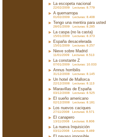
La escopeta nacional
22/02/2009 Lecturas: 8.779
A quemarropa
01/02/2009 Lecturas: 8.408
Tengo una mentira para usted
28/01/2009 Lecturas: 8.285
La caspa (no la casta)
15/01/2009 Lecturas: 8.373
España desacelerada
15/01/2009 Lecturas: 9.257
Nieve sobre Madrid
11/01/2009 Lecturas: 8.513
La constante Z
07/01/2009 Lecturas: 10.033
Annus horribilis
31/12/2008 Lecturas: 8.145
Un hotel de Mallorca
22/12/2008 Lecturas: 8.113
Maravillas de España
03/12/2008 Lecturas: 8.525
El sueño americano
02/12/2008 Lecturas: 8.181
Los nuevos caciques
27/11/2008 Lecturas: 8.571
El canapero
13/11/2008 Lecturas: 8.806
La nueva Inquisición
03/11/2008 Lecturas: 8.469
El payaso imposible