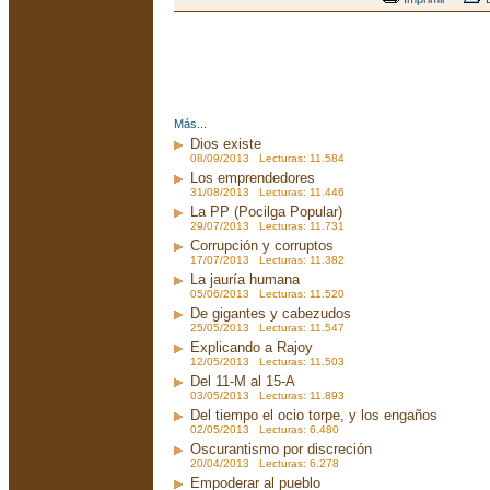
Más...
Dios existe
08/09/2013 Lecturas: 11.584
Los emprendedores
31/08/2013 Lecturas: 11.446
La PP (Pocilga Popular)
29/07/2013 Lecturas: 11.731
Corrupción y corruptos
17/07/2013 Lecturas: 11.382
La jauría humana
05/06/2013 Lecturas: 11.520
De gigantes y cabezudos
25/05/2013 Lecturas: 11.547
Explicando a Rajoy
12/05/2013 Lecturas: 11.503
Del 11-M al 15-A
03/05/2013 Lecturas: 11.893
Del tiempo el ocio torpe, y los engaños
02/05/2013 Lecturas: 6.480
Oscurantismo por discreción
20/04/2013 Lecturas: 6.278
Empoderar al pueblo