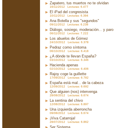
Zapatero, tus muertos no te olvidan
16/11/2012 Lecturas: 6.477
El iPad del congresista
10/11/2012 Lecturas: 6.394
Ana Botella y sus "segundos"
09/11/2012 Lecturas: 6.238
Diálogo, sosiego, moderación... y paro
06/11/2012 Lecturas: 7.222
Los abuelos de Gómez
24/10/2012 Lecturas: 6.378
Pedraz como síntoma
06/10/2012 Lecturas: 6.418
¿A dónde te llevan España?
03/10/2012 Lecturas: 6.346
Hacienda apenas
02/10/2012 Lecturas: 6.406
Rajoy coge la guillette
17/09/2012 Lecturas: 6.782
España está mal... de la cabeza
12/09/2012 Lecturas: 6.692
Que alguien (nos) intervenga
28/08/2012 Lecturas: 6.674
La sentina del chivo
12/08/2012 Lecturas: 6.897
Una izquierda aberroncha
09/08/2012 Lecturas: 6.674
¡Viva Catarroja!
28/07/2012 Lecturas: 6.862
Ser Sistema