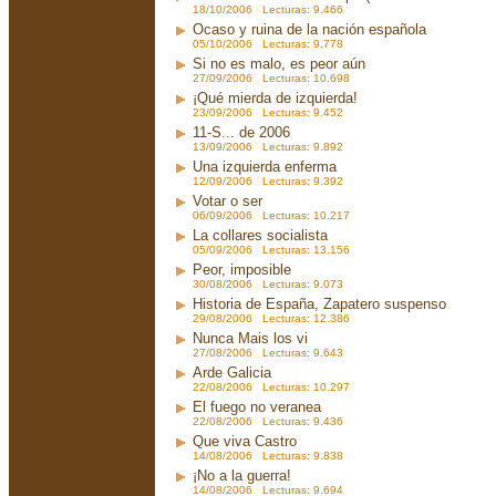
18/10/2006 Lecturas: 9.466
Ocaso y ruina de la nación española
05/10/2006 Lecturas: 9.778
Si no es malo, es peor aún
27/09/2006 Lecturas: 10.698
¡Qué mierda de izquierda!
23/09/2006 Lecturas: 9.452
11-S... de 2006
13/09/2006 Lecturas: 9.892
Una izquierda enferma
12/09/2006 Lecturas: 9.392
Votar o ser
06/09/2006 Lecturas: 10.217
La collares socialista
05/09/2006 Lecturas: 13.156
Peor, imposible
30/08/2006 Lecturas: 9.073
Historia de España, Zapatero suspenso
29/08/2006 Lecturas: 12.386
Nunca Mais los vi
27/08/2006 Lecturas: 9.643
Arde Galicia
22/08/2006 Lecturas: 10.297
El fuego no veranea
22/08/2006 Lecturas: 9.436
Que viva Castro
14/08/2006 Lecturas: 9.838
¡No a la guerra!
14/08/2006 Lecturas: 9.694