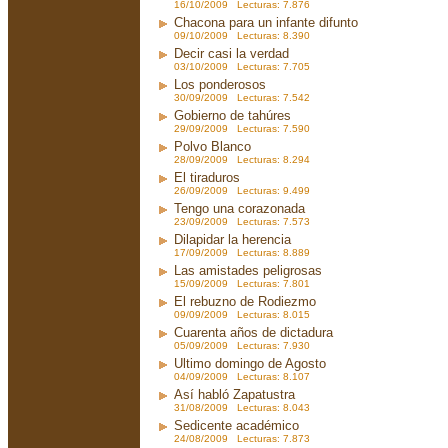
16/10/2009 Lecturas: 7.876
Chacona para un infante difunto
09/10/2009 Lecturas: 8.390
Decir casi la verdad
03/10/2009 Lecturas: 7.705
Los ponderosos
30/09/2009 Lecturas: 7.542
Gobierno de tahúres
29/09/2009 Lecturas: 7.590
Polvo Blanco
28/09/2009 Lecturas: 8.294
El tiraduros
26/09/2009 Lecturas: 9.499
Tengo una corazonada
23/09/2009 Lecturas: 7.573
Dilapidar la herencia
17/09/2009 Lecturas: 8.889
Las amistades peligrosas
15/09/2009 Lecturas: 7.801
El rebuzno de Rodiezmo
09/09/2009 Lecturas: 8.015
Cuarenta años de dictadura
05/09/2009 Lecturas: 7.930
Ultimo domingo de Agosto
04/09/2009 Lecturas: 8.107
Así habló Zapatustra
31/08/2009 Lecturas: 8.043
Sedicente académico
24/08/2009 Lecturas: 7.873