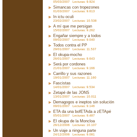
05/03/2007 Lecturas: 9.924
Simancas con tropezones
01/03/2007 Lecturas: 9.613
In ictu oculi
23/02/2007 Lecturas: 10.538
A mí que me persigan
15/02/2007 Lecturas: 9.262
Engañar siempre y a todos
09/02/2007 Lecturas: 9.040
Todos contra el PP
29/01/2007 Lecturas: 11.537
El okupa-mocho
26/01/2007 Lecturas: 9.643
Será por cordones
21/01/2007 Lecturas: 9.166
Carrillo y sus razones
19/01/2007 Lecturas: 11.160
Fascistas
14/01/2007 Lecturas: 9.534
Zetapé de las JONS
13/01/2007 Lecturas: 10.011
Demagogos e ineptos sin solución
09/01/2007 Lecturas: 9.146
ETA da una bofETAda a zETApé
05/01/2007 Lecturas: 9.487
El okupa de la Moncloa
26/12/2006 Lecturas: 10.107
Un viaje a ninguna parte
24/12/2006 Lecturas: 9.081