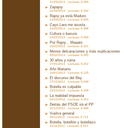
31/03/2013 Lecturas: 6.306
Zapajoy
22/03/2013 Lecturas: 6.332
Rajoy ya está Maduro
13/03/2013 Lecturas: 6.005
Cayo Lara me asusta
24/02/2013 Lecturas: 6.388
Cultura o basura
23/02/2013 Lecturas: 6.059
Por Rajoy... Maaato
10/02/2013 Lecturas: 6.331
Menos delcaraciones y más explicaciones
05/02/2013 Lecturas: 6.305
30 años y ruina
27/01/2013 Lecturas: 6.452
Año Mariano
10/01/2013 Lecturas: 6.135
El discurso del Rey
27/12/2012 Lecturas: 6.049
Botella es culpable
23/12/2012 Lecturas: 6.359
La realidad impuesta
03/12/2012 Lecturas: 6.312
Detrás del PSOE irá el PP
02/12/2012 Lecturas: 6.489
Vuelva general
26/11/2012 Lecturas: 6.715
Botella, botellón y botellazo
22/11/2012 Lecturas: 6.521