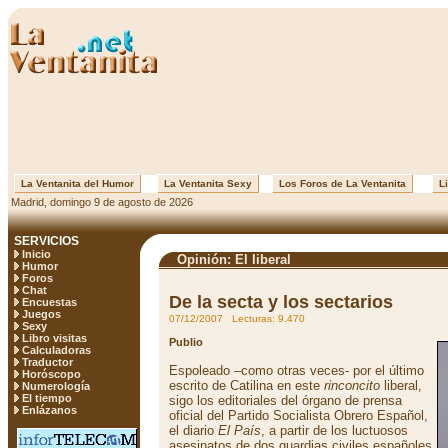
La Ventanita del Humor
La Ventanita Sexy
Los Foros de La Ventanita
Li
Madrid, domingo 9 de agosto de 2026
SERVICIOS
Inicio
Opinión: El liberal
Humor
Foros
Chat
De la secta y los sectarios
Encuestas
Juegos
07/12/2007 Lecturas: 9.470
Sexy
Libro visitas
Publio
Calculadoras
Traductor
Espoleado –como otras veces- por el último
Horóscopo
escrito de Catilina en este
rinconcito
liberal,
Numerología
El tiempo
sigo los editoriales del órgano de prensa
Enlázanos
oficial del Partido Socialista Obrero Español,
el diario
El País
, a partir de los luctuosos
asesinatos de dos guardias civiles españoles