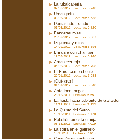
La rubalcabería
07/03/2012 Lecturas: 6.948
Urdangarín
03/03/2012 Lecturas: 6.638
Demasiado Estado
01/03/2012 Lecturas: 6.820
Banderas rojas
23/02/2012 Lecturas: 6.567
Izquierda y ruina
14/02/2012 Lecturas: 6.686
Brindaré con champán
12/02/2012 Lecturas: 6.748
Amanecer rojo
06/02/2012 Lecturas: 6.708
El País, como el culo
26/01/2012 Lecturas: 7.083
¡Qué cruz!
01/01/2012 Lecturas: 6.340
Ante todo, negar
28/12/2011 Lecturas: 6.651
La huida hacia adelante de Gallardón
17/12/2011 Lecturas: 7.233
La Quinta del Sordo
15/12/2011 Lecturas: 7.170
Rebelión en esta granja
03/12/2011 Lecturas: 7.019
La zorra en el gallinero
18/11/2011 Lecturas: 7.643
Cuestión de confianza