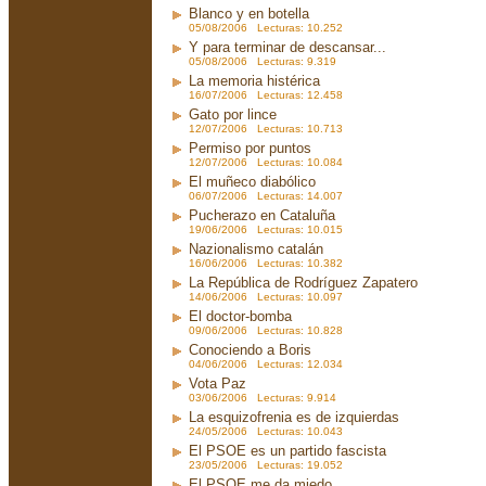
Blanco y en botella
05/08/2006 Lecturas: 10.252
Y para terminar de descansar...
05/08/2006 Lecturas: 9.319
La memoria histérica
16/07/2006 Lecturas: 12.458
Gato por lince
12/07/2006 Lecturas: 10.713
Permiso por puntos
12/07/2006 Lecturas: 10.084
El muñeco diabólico
06/07/2006 Lecturas: 14.007
Pucherazo en Cataluña
19/06/2006 Lecturas: 10.015
Nazionalismo catalán
16/06/2006 Lecturas: 10.382
La República de Rodríguez Zapatero
14/06/2006 Lecturas: 10.097
El doctor-bomba
09/06/2006 Lecturas: 10.828
Conociendo a Boris
04/06/2006 Lecturas: 12.034
Vota Paz
03/06/2006 Lecturas: 9.914
La esquizofrenia es de izquierdas
24/05/2006 Lecturas: 10.043
El PSOE es un partido fascista
23/05/2006 Lecturas: 19.052
El PSOE me da miedo