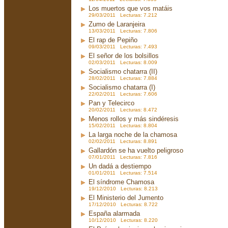
Los muertos que vos matáis
29/03/2011 Lecturas: 7.212
Zumo de Laranjeira
13/03/2011 Lecturas: 7.806
El rap de Pepiño
09/03/2011 Lecturas: 7.493
El señor de los bolsillos
02/03/2011 Lecturas: 8.009
Socialismo chatarra (II)
28/02/2011 Lecturas: 7.884
Socialismo chatarra (I)
22/02/2011 Lecturas: 7.606
Pan y Telecirco
20/02/2011 Lecturas: 8.472
Menos rollos y más sindéresis
15/02/2011 Lecturas: 8.804
La larga noche de la chamosa
02/02/2011 Lecturas: 8.891
Gallardón se ha vuelto peligroso
07/01/2011 Lecturas: 7.816
Un dadá a destiempo
01/01/2011 Lecturas: 7.514
El síndrome Chamosa
19/12/2010 Lecturas: 8.213
El Ministerio del Jumento
17/12/2010 Lecturas: 8.722
España alarmada
10/12/2010 Lecturas: 8.220