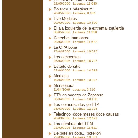
22/05/2006 Lecturas: 11.030
Polanco a referéndum
20/05/2006 Lecturas: 9.284
Evo Modales
20/05/2006 Lecturas: 10.360
El ala izquierda de la extrema izquierda
08/05/2006 Lecturas: 11.359
Derechos humonos
29/04/2006 Lecturas: 11.527
La OPA boba
27/04/2006 Lecturas: 10.023
Los genoveses
25/04/2006 Lecturas: 16.797
Estado de sitio
24/04/2006 Lecturas: 14.284
Marbella
19/04/2006 Lecturas: 10.027
Monseñora
11/04/2006 Lecturas: 9.716
ETA en socorro de Zapatero
03/04/2006 Lecturas: 10.188
Los comunicados de ETA
28/03/2006 Lecturas: 12.228
Telecinco, doce meses doce causas
28/03/2006 Lecturas: 12.491
Las sombras del 11-M
23/03/2006 Lecturas: 11.631
De bote en bote... botellón
22/03/2006 Lecturas: 10.361