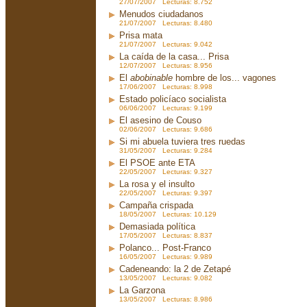
27/07/2007 Lecturas: 8.752
Menudos ciudadanos
21/07/2007 Lecturas: 8.480
Prisa mata
21/07/2007 Lecturas: 9.042
La caída de la casa... Prisa
12/07/2007 Lecturas: 8.956
El
abobinable
hombre de los... vagones
17/06/2007 Lecturas: 8.998
Estado policíaco socialista
06/06/2007 Lecturas: 9.199
El asesino de Couso
02/06/2007 Lecturas: 9.686
Si mi abuela tuviera tres ruedas
31/05/2007 Lecturas: 9.284
El PSOE ante ETA
22/05/2007 Lecturas: 9.327
La rosa y el insulto
22/05/2007 Lecturas: 9.397
Campaña crispada
18/05/2007 Lecturas: 10.129
Demasiada política
17/05/2007 Lecturas: 8.837
Polanco... Post-Franco
16/05/2007 Lecturas: 9.989
Cadeneando: la 2 de Zetapé
13/05/2007 Lecturas: 9.082
La Garzona
13/05/2007 Lecturas: 8.986