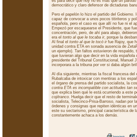
es para decir que hoy no es más que un partid
democrático y claro defensor de dictaduras ban
Pero el papelón lo hizo el partido del Gobierno.
capaz de convocar a unos pocos titiriteros y pol
española, pero el caso es que allí no fue ni el 
Empezó por escaquearse el Presidente, que fue
concentración, pero, de ahí para abajo, debieron
era el
tonto al que le tocaba ir
, porque la desban
Al final el
tonto al que le tocó ir
fue Rajoy, que hi
unidad contra ETA en sonada ausencia de ZetaP
un ejemplo). Tan faltos estuvieron de respaldo, 
que tuvieran algo que decir en la vida española 
presidente del Tribunal Constitucional, Manuel
incorporara a la tribuna por ver si daba algún bri
Al día siguiente, mientras la fiscal francesa de
Rubalcaba de intoxicar con mentiras a los espa
el órgano de prensa del partido socialista, la c
contra ETA es incompatible con actitudes tan s
que explica bien qué le está ocurriendo a este 
cojitranco
. Huelga decir que el resto de termina
socialista, Telecinco-Prisa-Barroso, nadan por 
órdenes y consignas que repiten idénticas en un
este su sectarismo, principal característica de 
constantemente achaca a los demás.
Imprimir
E