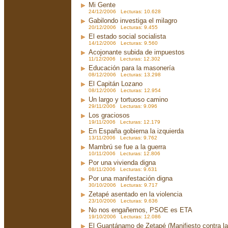
Mi Gente
24/12/2006 Lecturas: 10.628
Gabilondo investiga el milagro
20/12/2006 Lecturas: 9.455
El estado social socialista
14/12/2006 Lecturas: 9.560
Acojonante subida de impuestos
11/12/2006 Lecturas: 12.302
Educación para la masonería
08/12/2006 Lecturas: 13.298
El Capitán Lozano
08/12/2006 Lecturas: 12.954
Un largo y tortuoso camino
29/11/2006 Lecturas: 9.096
Los graciosos
19/11/2006 Lecturas: 12.179
En España gobierna la izquierda
13/11/2006 Lecturas: 9.762
Mambrú se fue a la guerra
10/11/2006 Lecturas: 12.806
Por una vivienda digna
08/11/2006 Lecturas: 9.631
Por una manifestación digna
30/10/2006 Lecturas: 9.717
Zetapé asentado en la violencia
23/10/2006 Lecturas: 9.636
No nos engañemos, PSOE es ETA
19/10/2006 Lecturas: 12.086
El Guantánamo de Zetapé (Manifiesto contra la 