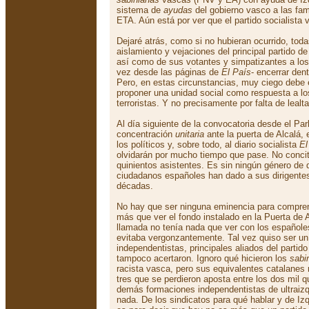
sistema de
ayudas
del gobierno vasco a las fami
ETA. Aún está por ver que el partido socialista
Dejaré atrás, como si no hubieran ocurrido, to
aislamiento y vejaciones del principal partido de
así como de sus votantes y simpatizantes a los
vez desde las páginas de
El País
- encerrar den
Pero, en estas circunstancias, muy ciego debe es
proponer una unidad social como respuesta a lo
terroristas. Y no precisamente por falta de lealt
Al día siguiente de la convocatoria desde el Pa
concentración
unitaria
ante la puerta de Alcalá, 
los políticos y, sobre todo, al diario socialista
El
olvidarán por mucho tiempo que pase. No concit
quinientos asistentes. Es sin ningún género de 
ciudadanos españoles han dado a sus dirigentes
décadas.
No hay que ser ninguna eminencia para compren
más que ver el fondo instalado en la Puerta de 
llamada no tenía nada que ver con los españole
evitaba vergonzantemente. Tal vez quiso ser un
independentistas, principales aliados del partido
tampoco acertaron. Ignoro qué hicieron los
sabi
racista vasca, pero sus equivalentes catalanes
tres que se perdieron aposta entre los dos mil q
demás formaciones independentistas de ultraizq
nada. De los sindicatos para qué hablar y de Iz