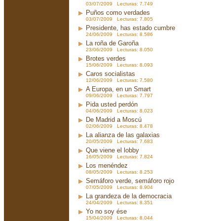
03/07/2009 Lecturas: 7.749
Puños como verdades
03/07/2009 Lecturas: 7.805
Presidente, has estado cumbre
24/06/2009 Lecturas: 8.586
La roña de Garoña
23/06/2009 Lecturas: 8.050
Brotes verdes
15/06/2009 Lecturas: 8.093
Caros socialistas
12/06/2009 Lecturas: 7.580
A Europa, en un Smart
09/06/2009 Lecturas: 7.797
Pida usted perdón
04/06/2009 Lecturas: 8.023
De Madrid a Moscú
02/06/2009 Lecturas: 8.478
La alianza de las galaxias
20/05/2009 Lecturas: 7.683
Que viene el lobby
16/05/2009 Lecturas: 7.824
Los menéndez
08/05/2009 Lecturas: 8.253
Semáforo verde, semáforo rojo
07/05/2009 Lecturas: 8.904
La grandeza de la democracia
24/04/2009 Lecturas: 8.351
Yo no soy ése
15/04/2009 Lecturas: 8.044