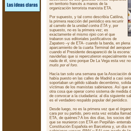
en territorio francés a manos de la
organización terrorista marxista ETA.
Por supuesto, y tal como describía Catilina,
la primera reacción del periódico era recurrir
al camelo de la
unidad contra ETA
y, por
supuesto, no es la primera vez; es
exactamente el mismo
ripio
con el que
trabaron sus editoriales justificativos de
Zapatero –y de ETA- cuando la banda, en plena 
aparcamiento de la cuarta Terminal del aeropuer
cuando el Presidente desapareció de la escena
navideñas que si repercutieron especialmente n
nada de él, sino porque De La Vega esta vez no 
mutis por el foro
.
Hacía tan solo una semana que la Asociación d
había puesto en las calles de Madrid a casi sei
soportaban un gélido sábado decembrino, solida
víctimas de los marxistas sabinianos. Así que el
otra cosa que operar como sistema de medida de
de convocar a la ciudadanía: al día siguiente s
es el verdadero respaldo popular del periódico.
Desde luego, no es la primera vez que el órgano
cara por su partido, pero esta vez estaba llama
ETA, de quiénes? A los dos días, los socios del
que se reunieron con ETA en Perpiñán- enterrab
Constitución Española en Barcelona y, un día m
sabinianas
vascas (PNV y EA) con ayuda de Izq