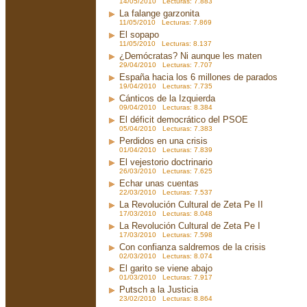
14/05/2010 Lecturas: 7.883
La falange garzonita
11/05/2010 Lecturas: 7.869
El sopapo
11/05/2010 Lecturas: 8.137
¿Demócratas? Ni aunque les maten
29/04/2010 Lecturas: 7.707
España hacia los 6 millones de parados
19/04/2010 Lecturas: 7.735
Cánticos de la Izquierda
09/04/2010 Lecturas: 8.384
El déficit democrático del PSOE
05/04/2010 Lecturas: 7.383
Perdidos en una crisis
01/04/2010 Lecturas: 7.839
El vejestorio doctrinario
26/03/2010 Lecturas: 7.625
Echar unas cuentas
22/03/2010 Lecturas: 7.537
La Revolución Cultural de Zeta Pe II
17/03/2010 Lecturas: 8.048
La Revolución Cultural de Zeta Pe I
17/03/2010 Lecturas: 7.598
Con confianza saldremos de la crisis
02/03/2010 Lecturas: 8.074
El garito se viene abajo
01/03/2010 Lecturas: 7.917
Putsch a la Justicia
23/02/2010 Lecturas: 8.864