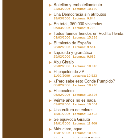
Botellón y embotellamiento
22/03/2006 Lecturas: 10.139
Una Democracia sin atributos
19/03/2006 Lecturas: 9.844
En total, 360.000 viviendas
05/03/2006 Lecturas: 9.708
Todos fuimos heridos en Rodilla Herida
03/03/2006 Lecturas: 15.229
El talento de España
28/02/2006 Lecturas: 9.564
Izquierda y gramática
25/02/2006 Lecturas: 9.632
Abu Ghraib
23/02/2006 Lecturas: 10.016
El papelón de ZP
11/02/2006 Lecturas: 10.523
¿Pero sabe esto Conde Pumpido?
08/02/2006 Lecturas: 10.240
El cocalero
05/02/2006 Lecturas: 10.826
Veinte años no es nada
02/02/2006 Lecturas: 10.554
Una cultura de colores
18/01/2006 Lecturas: 13.693
Se equivoca Girauta
14/01/2006 Lecturas: 11.406
Más claro, agua
12/01/2006 Lecturas: 10.860