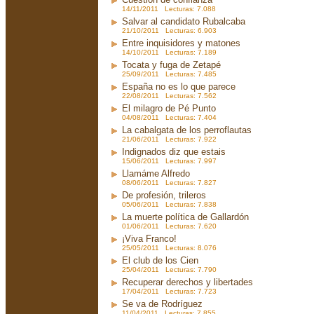
14/11/2011 Lecturas: 7.088
Salvar al candidato Rubalcaba
21/10/2011 Lecturas: 6.903
Entre inquisidores y matones
14/10/2011 Lecturas: 7.189
Tocata y fuga de Zetapé
25/09/2011 Lecturas: 7.485
España no es lo que parece
22/08/2011 Lecturas: 7.562
El milagro de Pé Punto
04/08/2011 Lecturas: 7.404
La cabalgata de los perroflautas
21/06/2011 Lecturas: 7.922
Indignados diz que estais
15/06/2011 Lecturas: 7.997
Llamáme Alfredo
08/06/2011 Lecturas: 7.827
De profesión, trileros
05/06/2011 Lecturas: 7.838
La muerte política de Gallardón
01/06/2011 Lecturas: 7.620
¡Viva Franco!
25/05/2011 Lecturas: 8.076
El club de los Cien
25/04/2011 Lecturas: 7.790
Recuperar derechos y libertades
17/04/2011 Lecturas: 7.723
Se va de Rodríguez
11/04/2011 Lecturas: 7.855