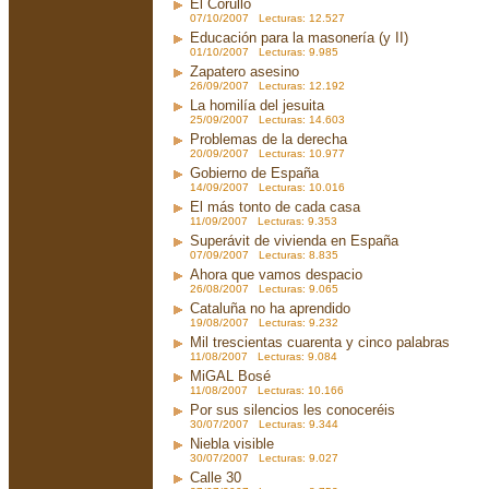
El Corullo
07/10/2007 Lecturas: 12.527
Educación para la masonería (y II)
01/10/2007 Lecturas: 9.985
Zapatero asesino
26/09/2007 Lecturas: 12.192
La homilía del jesuita
25/09/2007 Lecturas: 14.603
Problemas de la derecha
20/09/2007 Lecturas: 10.977
Gobierno de España
14/09/2007 Lecturas: 10.016
El más tonto de cada casa
11/09/2007 Lecturas: 9.353
Superávit de vivienda en España
07/09/2007 Lecturas: 8.835
Ahora que vamos despacio
26/08/2007 Lecturas: 9.065
Cataluña no ha aprendido
19/08/2007 Lecturas: 9.232
Mil trescientas cuarenta y cinco palabras
11/08/2007 Lecturas: 9.084
MiGAL Bosé
11/08/2007 Lecturas: 10.166
Por sus silencios les conoceréis
30/07/2007 Lecturas: 9.344
Niebla visible
30/07/2007 Lecturas: 9.027
Calle 30