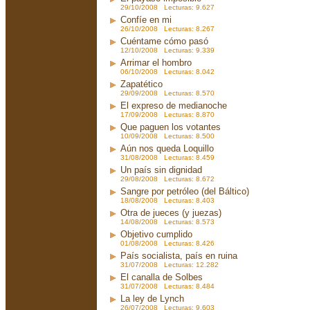
29/10/2008 Lecturas: 9.627
Confíe en mi
26/10/2008 Lecturas: 8.267
Cuéntame cómo pasó
12/10/2008 Lecturas: 9.339
Arrimar el hombro
06/10/2008 Lecturas: 8.042
Zapatético
29/09/2008 Lecturas: 8.570
El expreso de medianoche
17/09/2008 Lecturas: 8.870
Que paguen los votantes
10/09/2008 Lecturas: 8.500
Aún nos queda Loquillo
31/08/2008 Lecturas: 8.459
Un país sin dignidad
29/08/2008 Lecturas: 8.672
Sangre por petróleo (del Báltico)
18/08/2008 Lecturas: 8.403
Otra de jueces (y juezas)
14/08/2008 Lecturas: 8.573
Objetivo cumplido
01/08/2008 Lecturas: 8.426
País socialista, país en ruina
31/07/2008 Lecturas: 12.282
El canalla de Solbes
31/07/2008 Lecturas: 8.484
La ley de Lynch
26/07/2008 Lecturas: 9.603