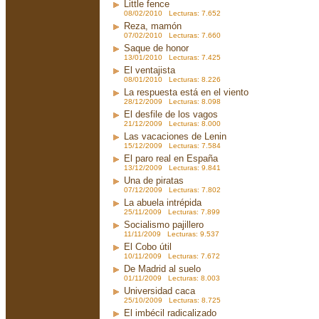
Little fence
08/02/2010 Lecturas: 7.652
Reza, mamón
07/02/2010 Lecturas: 7.660
Saque de honor
13/01/2010 Lecturas: 7.425
El ventajista
08/01/2010 Lecturas: 8.226
La respuesta está en el viento
28/12/2009 Lecturas: 8.098
El desfile de los vagos
21/12/2009 Lecturas: 8.000
Las vacaciones de Lenin
15/12/2009 Lecturas: 7.584
El paro real en España
13/12/2009 Lecturas: 9.841
Una de piratas
07/12/2009 Lecturas: 7.802
La abuela intrépida
25/11/2009 Lecturas: 7.899
Socialismo pajillero
11/11/2009 Lecturas: 9.537
El Cobo útil
10/11/2009 Lecturas: 7.672
De Madrid al suelo
01/11/2009 Lecturas: 8.003
Universidad caca
25/10/2009 Lecturas: 8.725
El imbécil radicalizado