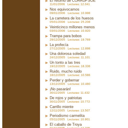
El retorno de CORRUPSOE
11/01/2006 Lecturas: 12.041
Nos equivocamos
09/01/2006 Lecturas: 10.998
La carretera de los huesos
05/01/2006 Lecturas: 25.208
Veinticinco millones menos
03/01/2006 Lecturas: 10.920
Trampa para bobos
29/12/2005 Lecturas: 19.769
La profecía
27/12/2005 Lecturas: 12.898
Una dolorosa soledad
24/12/2005 Lecturas: 11.101
Un tonto a las tres
19/12/2005 Lecturas: 18.336
Ruido, mucho ruido
18/12/2005 Lecturas: 10.586
Perder y gobernar
13/12/2005 Lecturas: 10.480
¡No pasarán!
30/11/2005 Lecturas: 11.432
De rojos y patriotas
30/11/2005 Lecturas: 10.772
Carrillo miente
12/11/2005 Lecturas: 13.507
Periodismo carmelita
05/11/2005 Lecturas: 10.901
El caballo de Troya