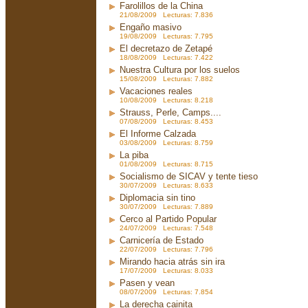
Farolillos de la China
21/08/2009 Lecturas: 7.836
Engaño masivo
19/08/2009 Lecturas: 7.795
El decretazo de Zetapé
18/08/2009 Lecturas: 7.422
Nuestra Cultura por los suelos
15/08/2009 Lecturas: 7.882
Vacaciones reales
10/08/2009 Lecturas: 8.218
Strauss, Perle, Camps....
07/08/2009 Lecturas: 8.453
El Informe Calzada
03/08/2009 Lecturas: 8.759
La piba
01/08/2009 Lecturas: 8.715
Socialismo de SICAV y tente tieso
30/07/2009 Lecturas: 8.633
Diplomacia sin tino
30/07/2009 Lecturas: 7.889
Cerco al Partido Popular
24/07/2009 Lecturas: 7.548
Carnicería de Estado
22/07/2009 Lecturas: 7.796
Mirando hacia atrás sin ira
17/07/2009 Lecturas: 8.033
Pasen y vean
08/07/2009 Lecturas: 7.854
La derecha cainita