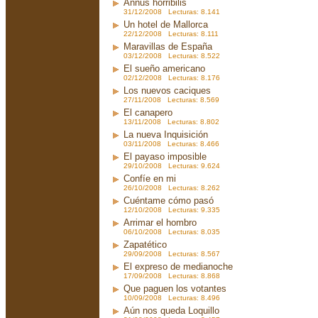
Annus horribilis
31/12/2008 Lecturas: 8.141
Un hotel de Mallorca
22/12/2008 Lecturas: 8.111
Maravillas de España
03/12/2008 Lecturas: 8.522
El sueño americano
02/12/2008 Lecturas: 8.176
Los nuevos caciques
27/11/2008 Lecturas: 8.569
El canapero
13/11/2008 Lecturas: 8.802
La nueva Inquisición
03/11/2008 Lecturas: 8.466
El payaso imposible
29/10/2008 Lecturas: 9.624
Confíe en mi
26/10/2008 Lecturas: 8.262
Cuéntame cómo pasó
12/10/2008 Lecturas: 9.335
Arrimar el hombro
06/10/2008 Lecturas: 8.035
Zapatético
29/09/2008 Lecturas: 8.567
El expreso de medianoche
17/09/2008 Lecturas: 8.868
Que paguen los votantes
10/09/2008 Lecturas: 8.496
Aún nos queda Loquillo