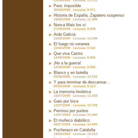
05/09/2006 Lecturas: 13.151
Peor, imposible
30/08/2006 Lecturas: 9.071
Historia de España, Zapatero suspenso
29/08/2006 Lecturas: 12.385
Nunca Mais los vi
27/08/2006 Lecturas: 9.639
Arde Galicia
22/08/2006 Lecturas: 10.296
El fuego no veranea
22/08/2006 Lecturas: 9.432
Que viva Castro
14/08/2006 Lecturas: 9.834
¡No a la guerra!
14/08/2006 Lecturas: 9.692
Blanco y en botella
05/08/2006 Lecturas: 10.246
Y para terminar de descansar...
05/08/2006 Lecturas: 9.313
La memoria histérica
16/07/2006 Lecturas: 12.455
Gato por lince
12/07/2006 Lecturas: 10.708
Permiso por puntos
12/07/2006 Lecturas: 10.080
El muñeco diabólico
06/07/2006 Lecturas: 14.005
Pucherazo en Cataluña
19/06/2006 Lecturas: 10.012