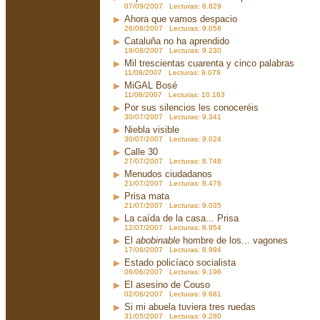
07/09/2007 Lecturas: 8.829
Ahora que vamos despacio
26/08/2007 Lecturas: 9.058
Cataluña no ha aprendido
19/08/2007 Lecturas: 9.230
Mil trescientas cuarenta y cinco palabras
11/08/2007 Lecturas: 9.079
MiGAL Bosé
11/08/2007 Lecturas: 10.163
Por sus silencios les conoceréis
30/07/2007 Lecturas: 9.341
Niebla visible
30/07/2007 Lecturas: 9.024
Calle 30
27/07/2007 Lecturas: 8.748
Menudos ciudadanos
21/07/2007 Lecturas: 8.476
Prisa mata
21/07/2007 Lecturas: 9.035
La caída de la casa... Prisa
12/07/2007 Lecturas: 8.954
El
abobinable
hombre de los... vagones
17/06/2007 Lecturas: 8.994
Estado policíaco socialista
06/06/2007 Lecturas: 9.196
El asesino de Couso
02/06/2007 Lecturas: 9.681
Si mi abuela tuviera tres ruedas
31/05/2007 Lecturas: 9.280