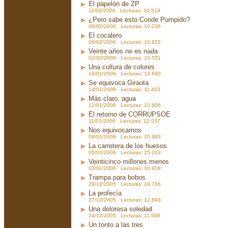
El papelón de ZP
11/02/2006 Lecturas: 10.519
¿Pero sabe esto Conde Pumpido?
08/02/2006 Lecturas: 10.236
El cocalero
05/02/2006 Lecturas: 10.822
Veinte años no es nada
02/02/2006 Lecturas: 10.551
Una cultura de colores
18/01/2006 Lecturas: 13.690
Se equivoca Girauta
14/01/2006 Lecturas: 11.403
Más claro, agua
12/01/2006 Lecturas: 10.856
El retorno de CORRUPSOE
11/01/2006 Lecturas: 12.037
Nos equivocamos
09/01/2006 Lecturas: 10.993
La carretera de los huesos
05/01/2006 Lecturas: 25.203
Veinticinco millones menos
03/01/2006 Lecturas: 10.918
Trampa para bobos
29/12/2005 Lecturas: 19.766
La profecía
27/12/2005 Lecturas: 12.893
Una dolorosa soledad
24/12/2005 Lecturas: 11.098
Un tonto a las tres