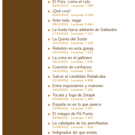
El País, como el culo
26/01/2012 Lecturas: 7.080
¡Qué cruz!
01/01/2012 Lecturas: 6.335
Ante todo, negar
28/12/2011 Lecturas: 6.644
La huida hacia adelante de Gallardón
17/12/2011 Lecturas: 7.227
La Quinta del Sordo
15/12/2011 Lecturas: 7.168
Rebelión en esta granja
03/12/2011 Lecturas: 7.012
La zorra en el gallinero
18/11/2011 Lecturas: 7.639
Cuestión de confianza
14/11/2011 Lecturas: 7.085
Salvar al candidato Rubalcaba
21/10/2011 Lecturas: 6.896
Entre inquisidores y matones
14/10/2011 Lecturas: 7.182
Tocata y fuga de Zetapé
25/09/2011 Lecturas: 7.483
España no es lo que parece
22/08/2011 Lecturas: 7.557
El milagro de Pé Punto
04/08/2011 Lecturas: 7.402
La cabalgata de los perroflautas
21/06/2011 Lecturas: 7.919
Indignados diz que estais