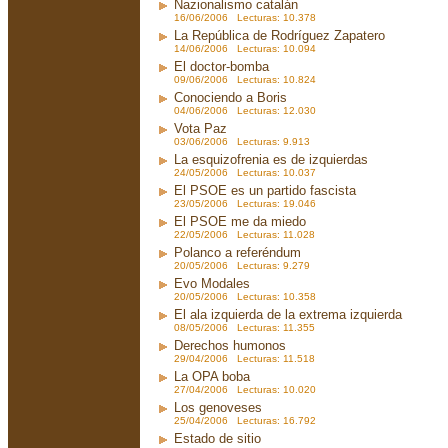
Nazionalismo catalán
16/06/2006 Lecturas: 10.378
La República de Rodríguez Zapatero
14/06/2006 Lecturas: 10.094
El doctor-bomba
09/06/2006 Lecturas: 10.824
Conociendo a Boris
04/06/2006 Lecturas: 12.030
Vota Paz
03/06/2006 Lecturas: 9.913
La esquizofrenia es de izquierdas
24/05/2006 Lecturas: 10.037
El PSOE es un partido fascista
23/05/2006 Lecturas: 19.046
El PSOE me da miedo
22/05/2006 Lecturas: 11.028
Polanco a referéndum
20/05/2006 Lecturas: 9.279
Evo Modales
20/05/2006 Lecturas: 10.358
El ala izquierda de la extrema izquierda
08/05/2006 Lecturas: 11.355
Derechos humonos
29/04/2006 Lecturas: 11.518
La OPA boba
27/04/2006 Lecturas: 10.020
Los genoveses
25/04/2006 Lecturas: 16.792
Estado de sitio