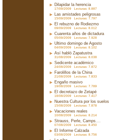
Dilapidar la herencia
17/09/2009 Lecturas: 8.887
Las amistades peligrosas
15/09/2009 Lecturas: 7.797
El rebuzno de Rodiezmo
09/09/2009 Lecturas: 8.012
Cuarenta años de dictadura
05/09/2009 Lecturas: 7.928
Ultimo domingo de Agosto
04/09/2009 Lecturas: 8.102
Así habló Zapatustra
31/08/2009 Lecturas: 8.038
Sedicente académico
24/08/2009 Lecturas: 7.872
Farolillos de la China
21/08/2009 Lecturas: 7.833
Engaño masivo
19/08/2009 Lecturas: 7.789
El decretazo de Zetapé
18/08/2009 Lecturas: 7.417
Nuestra Cultura por los suelos
15/08/2009 Lecturas: 7.878
Vacaciones reales
10/08/2009 Lecturas: 8.214
Strauss, Perle, Camps....
07/08/2009 Lecturas: 8.450
El Informe Calzada
03/08/2009 Lecturas: 8.756