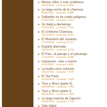
Menos rollos y más sindéresis
15/02/2011 Lecturas: 8.800
La larga noche de la chamosa
02/02/2011 Lecturas: 8.888
Gallardón se ha vuelto peligroso
07/01/2011 Lecturas: 7.815
Un dadá a destiempo
01/01/2011 Lecturas: 7.512
El síndrome Chamosa
19/12/2010 Lecturas: 8.207
El Ministerio del Jumento
17/12/2010 Lecturas: 8.717
España alarmada
10/12/2010 Lecturas: 8.216
El País, el paisaje y el paisanaje
17/11/2010 Lecturas: 9.648
Impuestos, más o menos
11/11/2010 Lecturas: 8.504
La huida como solución
10/11/2010 Lecturas: 7.978
El Tea Party
22/10/2010 Lecturas: 7.429
Toxo y Moxo (parte II)
09/10/2010 Lecturas: 7.953
Toxo y Moxo (parte I)
09/10/2010 Lecturas: 7.894
La larga marcha de Zapa-tín
25/09/2010 Lecturas: 7.716
Sólo fútbol