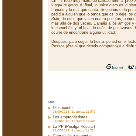
En fin, todo muy malo, de calidad ínfima, propi
y aquí te grabo
. Al final, lo único claro es lo bie
francés y lo mal que canta. Si queréis oírlo por 
pedid a alguien que lo tenga que os lo deje, os
Bulk
, de esos que valen cuatro pesetas, porque
más allá de dos veces. Llamáis a los amigos y 
lo escucháis y, al final, lo usáis de posavasos
ocurre de encontrarle alguna utilidad.
Después, para seguir la fiesta, poned en el lec
Passos (ése si que debeis comprarlo) y a disfru
Imprimir
E
Más...
Dios existe
08/09/2013 Lecturas: 11.575
Los emprendedores
31/08/2013 Lecturas: 11.436
La PP (Pocilga Popular)
29/07/2013 Lecturas: 11.724
Corrupción y corruptos