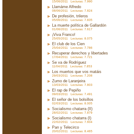
15/06/2011 Lecturas: 7.990
Llamáme Alfredo
08/06/2011 Lecturas: 7.824
De profesión, trileros
05/06/2011 Lecturas: 7.835
La muerte política de Gallardón
01/06/2011 Lecturas: 7.617
¡Viva Franco!
25/05/2011 Lecturas: 8.075
El club de los Cien
25/04/2011 Lecturas: 7.786
Recuperar derechos y libertades
17/04/2011 Lecturas: 7.721
Se va de Rodríguez
11/04/2011 Lecturas: 7.853
Los muertos que vos matáis
29/03/2011 Lecturas: 7.208
Zumo de Laranjeira
13/03/2011 Lecturas: 7.803
El rap de Pepiño
09/03/2011 Lecturas: 7.491
El señor de los bolsillos
02/03/2011 Lecturas: 8.005
Socialismo chatarra (II)
28/02/2011 Lecturas: 7.879
Socialismo chatarra (I)
22/02/2011 Lecturas: 7.604
Pan y Telecirco
20/02/2011 Lecturas: 8.465