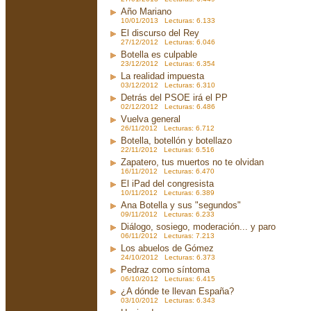
Año Mariano
10/01/2013 Lecturas: 6.133
El discurso del Rey
27/12/2012 Lecturas: 6.046
Botella es culpable
23/12/2012 Lecturas: 6.354
La realidad impuesta
03/12/2012 Lecturas: 6.310
Detrás del PSOE irá el PP
02/12/2012 Lecturas: 6.486
Vuelva general
26/11/2012 Lecturas: 6.712
Botella, botellón y botellazo
22/11/2012 Lecturas: 6.516
Zapatero, tus muertos no te olvidan
16/11/2012 Lecturas: 6.470
El iPad del congresista
10/11/2012 Lecturas: 6.389
Ana Botella y sus "segundos"
09/11/2012 Lecturas: 6.233
Diálogo, sosiego, moderación... y paro
06/11/2012 Lecturas: 7.213
Los abuelos de Gómez
24/10/2012 Lecturas: 6.373
Pedraz como síntoma
06/10/2012 Lecturas: 6.415
¿A dónde te llevan España?
03/10/2012 Lecturas: 6.343