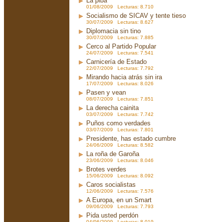
La piba
01/08/2009 Lecturas: 8.710
Socialismo de SICAV y tente tieso
30/07/2009 Lecturas: 8.627
Diplomacia sin tino
30/07/2009 Lecturas: 7.885
Cerco al Partido Popular
24/07/2009 Lecturas: 7.541
Carnicería de Estado
22/07/2009 Lecturas: 7.792
Mirando hacia atrás sin ira
17/07/2009 Lecturas: 8.026
Pasen y vean
08/07/2009 Lecturas: 7.851
La derecha cainita
03/07/2009 Lecturas: 7.742
Puños como verdades
03/07/2009 Lecturas: 7.801
Presidente, has estado cumbre
24/06/2009 Lecturas: 8.582
La roña de Garoña
23/06/2009 Lecturas: 8.046
Brotes verdes
15/06/2009 Lecturas: 8.092
Caros socialistas
12/06/2009 Lecturas: 7.576
A Europa, en un Smart
09/06/2009 Lecturas: 7.793
Pida usted perdón
04/06/2009 Lecturas: 8.019