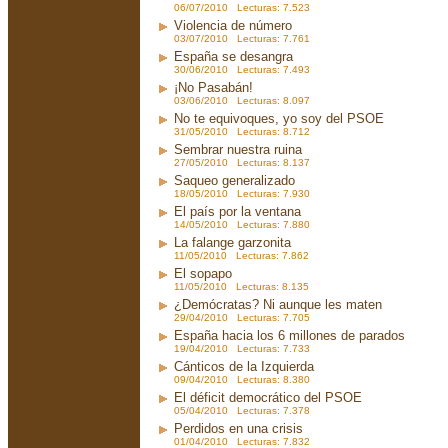
06/07/2010 Lecturas: 7.523
Violencia de número
03/07/2010 Lecturas: 7.761
España se desangra
30/06/2010 Lecturas: 7.493
¡No Pasabán!
03/06/2010 Lecturas: 8.097
No te equivoques, yo soy del PSOE
31/05/2010 Lecturas: 8.712
Sembrar nuestra ruina
27/05/2010 Lecturas: 8.137
Saqueo generalizado
18/05/2010 Lecturas: 7.930
El país por la ventana
14/05/2010 Lecturas: 7.880
La falange garzonita
11/05/2010 Lecturas: 7.862
El sopapo
11/05/2010 Lecturas: 8.135
¿Demócratas? Ni aunque les maten
29/04/2010 Lecturas: 7.705
España hacia los 6 millones de parados
19/04/2010 Lecturas: 7.733
Cánticos de la Izquierda
09/04/2010 Lecturas: 8.380
El déficit democrático del PSOE
05/04/2010 Lecturas: 7.378
Perdidos en una crisis
01/04/2010 Lecturas: 7.832