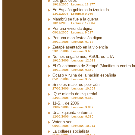
Los graciosos
19/11/2006 Lecturas: 12.177
En España gobierna la izquierda
13/11/2006 Lecturas: 9.760
Mambrú se fue a la guerra
10/11/2006 Lecturas: 12.804
Por una vivienda digna
08/11/2006 Lecturas: 9.627
Por una manifestación digna
30/10/2006 Lecturas: 9.713
Zetapé asentado en la violencia
23/10/2006 Lecturas: 9.630
No nos engañemos, PSOE es ETA
19/10/2006 Lecturas: 12.083
El Guantánamo de Zetapé (Manifiesto contra la 
18/10/2006 Lecturas: 9.460
Ocaso y ruina de la nación española
05/10/2006 Lecturas: 9.775
Si no es malo, es peor aún
27/09/2006 Lecturas: 10.694
¡Qué mierda de izquierda!
23/09/2006 Lecturas: 9.449
11-S... de 2006
13/09/2006 Lecturas: 9.887
Una izquierda enferma
12/09/2006 Lecturas: 9.385
Votar o ser
06/09/2006 Lecturas: 10.214
La collares socialista