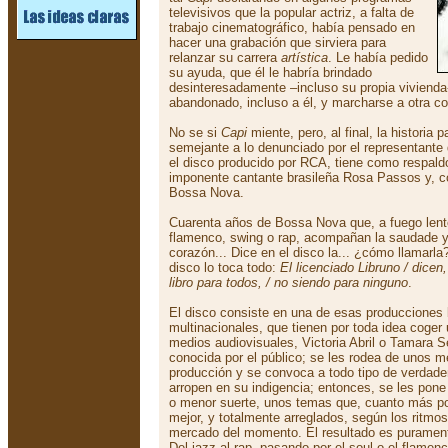
televisivos que la popular actriz, a falta de
trabajo cinematográfico, había pensado en
hacer una grabación que sirviera para
relanzar su carrera
artística
. Le había pedido
su ayuda, que él le habría brindado
desinteresadamente –incluso su propia vivienda- 
abandonado, incluso a él, y marcharse a otra c
No se si
Capi
miente, pero, al final, la historia
semejante a lo denunciado por el representante
el disco producido por RCA, tiene como respald
imponente cantante brasileña Rosa Passos y, c
Bossa Nova.
Cuarenta años de Bossa Nova que, a fuego lento
flamenco, swing o rap, acompañan la saudade y
corazón... Dice en el disco la... ¿cómo llamarl
disco lo toca todo:
El licenciado Libruno / dicen
libro para todos, / no siendo para ninguno
.
El disco consiste en una de esas producciones 
multinacionales, que tienen por toda idea coger
medios audiovisuales, Victoria Abril o Tamara 
conocida por el público; se les rodea de unos 
producción y se convoca a todo tipo de verdade
arropen en su indigencia; entonces, se les pone
o menor suerte, unos temas que, cuanto más pop
mejor, y totalmente arreglados, según los ritm
mercado del momento. El resultado es purament
Del jazz al rap, pasando por el soul o el flamen