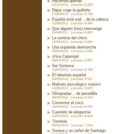
Hacienda apenas
02/10/2012 Lecturas: 6.402
Rajoy coge la guillette
17/09/2012 Lecturas: 6.780
España está mal... de la cabeza
12/09/2012 Lecturas: 6.684
Que alguien (nos) intervenga
28/08/2012 Lecturas: 6.667
La sentina del chivo
12/08/2012 Lecturas: 6.893
Una izquierda aberroncha
09/08/2012 Lecturas: 6.665
¡Viva Catarroja!
28/07/2012 Lecturas: 6.857
Ser Sistema
14/07/2012 Lecturas: 6.766
El laberinto español
28/06/2012 Lecturas: 6.511
Maltrato psicológico masivo
13/06/2012 Lecturas: 6.875
Olimpiadas... de pesadilla
29/05/2012 Lecturas: 6.640
Comernos el coco
26/05/2012 Lecturas: 6.750
Cuestión de elegancia
14/05/2012 Lecturas: 6.942
Tómbola
06/05/2012 Lecturas: 7.004
Soraya y un señor de Santiago