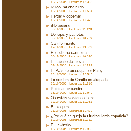
19/12/2005 Lecturas: 18.333
Ruido, mucho ruido
18/12/2005 Lecturas: 10.584
Perder y gobernar
13/12/2005 Lecturas: 10.475
¡No pasarán!
30/11/2005 Lecturas: 11.428
De rojos y patriotas
30/11/2005 Lecturas: 10.769
Carrillo miente
12/11/2005 Lecturas: 13.502
Periodismo carmelita
05/11/2005 Lecturas: 10.898
El caballo de Troya
01/11/2005 Lecturas: 12.199
El País se preocupa por Rajoy
26/10/2005 Lecturas: 10.549
La sombra de Carrillo es alargada
25/10/2005 Lecturas: 11.719
Politicamoribundia
23/10/2005 Lecturas: 10.649
Os estáis volviendo locos
22/10/2005 Lecturas: 11.081
El bloqueo
21/10/2005 Lecturas: 10.483
¿Por qué se queja la ultraizquierda española?
19/10/2005 Lecturas: 11.811
El Lewinsky
13/10/2005 Lecturas: 10.939