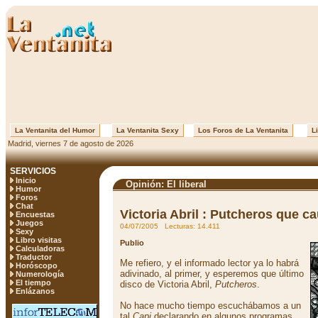
La Ventanita del Humor
La Ventanita Sexy
Los Foros de La Ventanita
Li
Madrid, viernes 7 de agosto de 2026
SERVICIOS
Inicio
Opinión: El liberal
Humor
Foros
Chat
Victoria Abril : Putcheros que 
Encuestas
Juegos
04/07/2005 Lecturas: 14.411
Sexy
Libro visitas
Publio
Calculadoras
Traductor
Me refiero, y el informado lector ya lo habrá
Horóscopo
adivinado, al primer, y esperemos que último
Numerología
El tiempo
disco de Victoria Abril,
Putcheros
.
Enlázanos
No hace mucho tiempo escuchábamos a un
tal
Capi
declarando en algunos programas