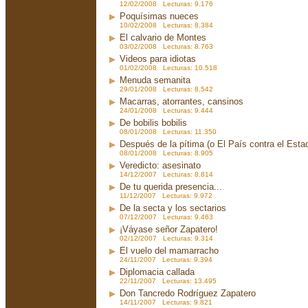
12/02/2008 Lecturas: 9.176
Poquísimas nueces
10/02/2008 Lecturas: 8.384
El calvario de Montes
03/02/2008 Lecturas: 8.763
Videos para idiotas
01/02/2008 Lecturas: 10.518
Menuda semanita
29/01/2008 Lecturas: 8.542
Macarras, atorrantes, cansinos
24/01/2008 Lecturas: 9.444
De bobilis bobilis
08/01/2008 Lecturas: 11.350
Después de la pítima (o El País contra el Est
08/01/2008 Lecturas: 8.905
Veredicto: asesinato
14/12/2007 Lecturas: 8.814
De tu querida presencia...
11/12/2007 Lecturas: 9.972
De la secta y los sectarios
07/12/2007 Lecturas: 9.463
¡Váyase señor Zapatero!
02/12/2007 Lecturas: 9.314
El vuelo del mamarracho
24/11/2007 Lecturas: 9.394
Diplomacia callada
22/11/2007 Lecturas: 13.495
Don Tancredo Rodríguez Zapatero
14/11/2007 Lecturas: 9.821