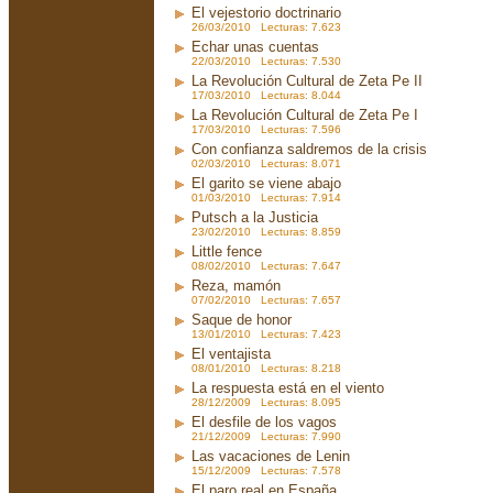
El vejestorio doctrinario
26/03/2010 Lecturas: 7.623
Echar unas cuentas
22/03/2010 Lecturas: 7.530
La Revolución Cultural de Zeta Pe II
17/03/2010 Lecturas: 8.044
La Revolución Cultural de Zeta Pe I
17/03/2010 Lecturas: 7.596
Con confianza saldremos de la crisis
02/03/2010 Lecturas: 8.071
El garito se viene abajo
01/03/2010 Lecturas: 7.914
Putsch a la Justicia
23/02/2010 Lecturas: 8.859
Little fence
08/02/2010 Lecturas: 7.647
Reza, mamón
07/02/2010 Lecturas: 7.657
Saque de honor
13/01/2010 Lecturas: 7.423
El ventajista
08/01/2010 Lecturas: 8.218
La respuesta está en el viento
28/12/2009 Lecturas: 8.095
El desfile de los vagos
21/12/2009 Lecturas: 7.990
Las vacaciones de Lenin
15/12/2009 Lecturas: 7.578
El paro real en España