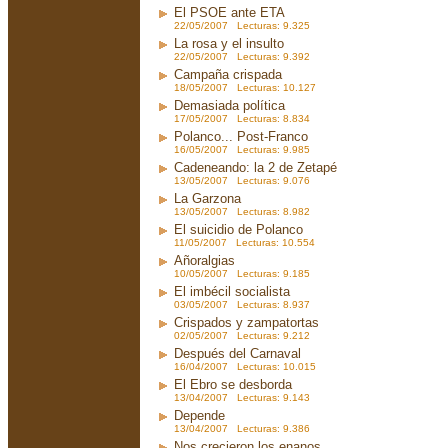
El PSOE ante ETA
22/05/2007 Lecturas: 9.325
La rosa y el insulto
22/05/2007 Lecturas: 9.392
Campaña crispada
18/05/2007 Lecturas: 10.127
Demasiada política
17/05/2007 Lecturas: 8.834
Polanco... Post-Franco
16/05/2007 Lecturas: 9.985
Cadeneando: la 2 de Zetapé
13/05/2007 Lecturas: 9.076
La Garzona
13/05/2007 Lecturas: 8.982
El suicidio de Polanco
11/05/2007 Lecturas: 10.554
Añoralgias
10/05/2007 Lecturas: 9.185
El imbécil socialista
03/05/2007 Lecturas: 8.937
Crispados y zampatortas
02/05/2007 Lecturas: 9.212
Después del Carnaval
16/04/2007 Lecturas: 10.015
El Ebro se desborda
13/04/2007 Lecturas: 9.143
Depende
13/04/2007 Lecturas: 9.386
Nos crecieron los enanos