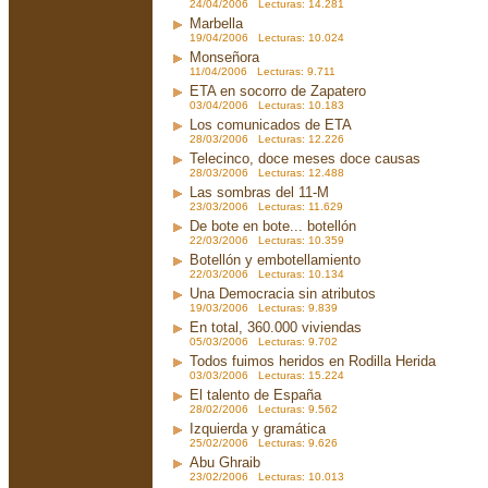
24/04/2006 Lecturas: 14.281
Marbella
19/04/2006 Lecturas: 10.024
Monseñora
11/04/2006 Lecturas: 9.711
ETA en socorro de Zapatero
03/04/2006 Lecturas: 10.183
Los comunicados de ETA
28/03/2006 Lecturas: 12.226
Telecinco, doce meses doce causas
28/03/2006 Lecturas: 12.488
Las sombras del 11-M
23/03/2006 Lecturas: 11.629
De bote en bote... botellón
22/03/2006 Lecturas: 10.359
Botellón y embotellamiento
22/03/2006 Lecturas: 10.134
Una Democracia sin atributos
19/03/2006 Lecturas: 9.839
En total, 360.000 viviendas
05/03/2006 Lecturas: 9.702
Todos fuimos heridos en Rodilla Herida
03/03/2006 Lecturas: 15.224
El talento de España
28/02/2006 Lecturas: 9.562
Izquierda y gramática
25/02/2006 Lecturas: 9.626
Abu Ghraib
23/02/2006 Lecturas: 10.013