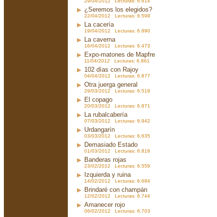
29/04/2012 Lecturas: 6.614
¿Seremos los elegidos?
22/04/2012 Lecturas: 6.599
La cacería
19/04/2012 Lecturas: 6.890
La caverna
16/04/2012 Lecturas: 6.473
Expo-matones de Mapfre
11/04/2012 Lecturas: 6.861
102 días con Rajoy
04/04/2012 Lecturas: 6.877
Otra juerga general
29/03/2012 Lecturas: 6.518
El copago
20/03/2012 Lecturas: 6.871
La rubalcabería
07/03/2012 Lecturas: 6.942
Urdangarín
03/03/2012 Lecturas: 6.635
Demasiado Estado
01/03/2012 Lecturas: 6.818
Banderas rojas
23/02/2012 Lecturas: 6.559
Izquierda y ruina
14/02/2012 Lecturas: 6.684
Brindaré con champán
12/02/2012 Lecturas: 6.744
Amanecer rojo
06/02/2012 Lecturas: 6.703