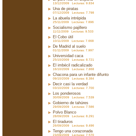
13/12/2009 Lecturas: 9.834
Una de piratas
07/12/2009 Lecturas: 7.798
La abuela intrépida
25/11/2009 Lecturas: 7.896
Socialismo pajillero
11/11/2009 Lecturas: 9.533
El Cobo útil
10/11/2009 Lecturas: 7.668
De Madrid al suelo
01/11/2009 Lecturas: 7.997
Universidad caca
25/10/2009 Lecturas: 8.721
El imbécil radicalizado
16/10/2009 Lecturas: 7.868
Chacona para un infante difunto
09/10/2009 Lecturas: 8.384
Decir casi la verdad
03/10/2009 Lecturas: 7.700
Los ponderosos
30/09/2009 Lecturas: 7.539
Gobierno de tahúres
29/09/2009 Lecturas: 7.586
Polvo Blanco
28/09/2009 Lecturas: 8.291
El tiraduros
26/09/2009 Lecturas: 9.496
Tengo una corazonada
23/09/2009 Lecturas: 7.570