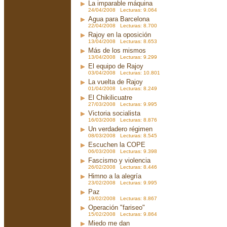
La imparable máquina
24/04/2008 Lecturas: 9.064
Agua para Barcelona
22/04/2008 Lecturas: 8.700
Rajoy en la oposición
13/04/2008 Lecturas: 8.653
Más de los mismos
13/04/2008 Lecturas: 9.299
El equipo de Rajoy
03/04/2008 Lecturas: 10.801
La vuelta de Rajoy
01/04/2008 Lecturas: 8.249
El Chikilicuatre
27/03/2008 Lecturas: 9.995
Victoria socialista
16/03/2008 Lecturas: 8.876
Un verdadero régimen
08/03/2008 Lecturas: 8.545
Escuchen la COPE
06/03/2008 Lecturas: 9.398
Fascismo y violencia
26/02/2008 Lecturas: 8.446
Himno a la alegría
23/02/2008 Lecturas: 9.995
Paz
19/02/2008 Lecturas: 8.867
Operación "fariseo"
15/02/2008 Lecturas: 9.864
Miedo me dan