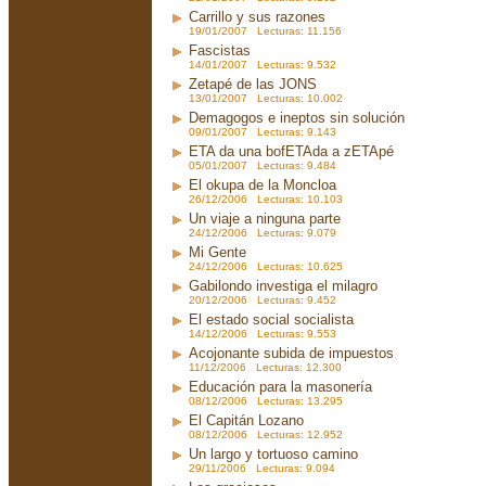
Carrillo y sus razones
19/01/2007 Lecturas: 11.156
Fascistas
14/01/2007 Lecturas: 9.532
Zetapé de las JONS
13/01/2007 Lecturas: 10.002
Demagogos e ineptos sin solución
09/01/2007 Lecturas: 9.143
ETA da una bofETAda a zETApé
05/01/2007 Lecturas: 9.484
El okupa de la Moncloa
26/12/2006 Lecturas: 10.103
Un viaje a ninguna parte
24/12/2006 Lecturas: 9.079
Mi Gente
24/12/2006 Lecturas: 10.625
Gabilondo investiga el milagro
20/12/2006 Lecturas: 9.452
El estado social socialista
14/12/2006 Lecturas: 9.553
Acojonante subida de impuestos
11/12/2006 Lecturas: 12.300
Educación para la masonería
08/12/2006 Lecturas: 13.295
El Capitán Lozano
08/12/2006 Lecturas: 12.952
Un largo y tortuoso camino
29/11/2006 Lecturas: 9.094