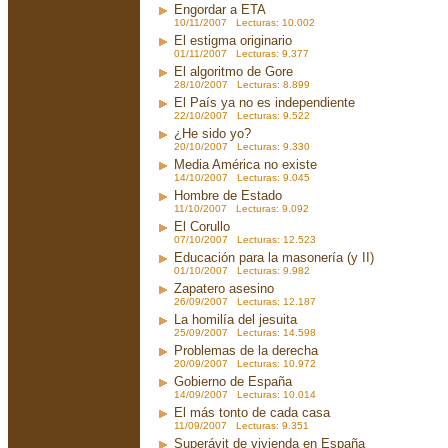
Engordar a ETA
10/11/2007 Lecturas: 10.002
El estigma originario
01/11/2007 Lecturas: 9.377
El algoritmo de Gore
28/10/2007 Lecturas: 8.899
El País ya no es independiente
22/10/2007 Lecturas: 9.522
¿He sido yo?
20/10/2007 Lecturas: 9.330
Media América no existe
14/10/2007 Lecturas: 9.045
Hombre de Estado
11/10/2007 Lecturas: 9.092
El Corullo
07/10/2007 Lecturas: 12.523
Educación para la masonería (y II)
01/10/2007 Lecturas: 9.982
Zapatero asesino
26/09/2007 Lecturas: 12.187
La homilía del jesuita
25/09/2007 Lecturas: 14.598
Problemas de la derecha
20/09/2007 Lecturas: 10.972
Gobierno de España
14/09/2007 Lecturas: 10.014
El más tonto de cada casa
11/09/2007 Lecturas: 9.351
Superávit de vivienda en España