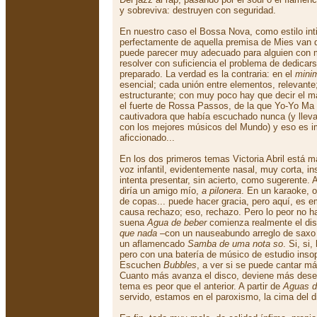
y sobreviva: destruyen con seguridad.
En nuestro caso el Bossa Nova, como estilo inti
perfectamente de aquella premisa de Mies van
puede parecer muy adecuado para alguien con 
resolver con suficiencia el problema de dedicars
preparado. La verdad es la contraria: en el
mini
esencial; cada unión entre elementos, relevante
estructurante; con muy poco hay que decir el 
el fuerte de Rossa Passos, de la que Yo-Yo Ma 
cautivadora que había escuchado nunca (y lle
con los mejores músicos del Mundo) y eso es i
aficcionado...
En los dos primeros temas Victoria Abril está 
voz infantil, evidentemente nasal, muy corta, in
intenta presentar, sin acierto, como sugerente. 
diría un amigo mío,
a pilonera
. En un karaoke, 
de copas... puede hacer gracia, pero aquí, es e
causa rechazo; eso, rechazo. Pero lo peor no h
suena
Agua de beber
comienza realmente el dis
que nada
–con un nauseabundo arreglo de saxo 
un aflamencado
Samba de uma nota so
. Si, si
pero con una batería de músico de estudio inso
Escuchen
Bubbles
, a ver si se puede cantar m
Cuanto más avanza el disco, deviene más deses
tema es peor que el anterior. A partir de
Aguas d
servido, estamos en el paroxismo, la cima del d