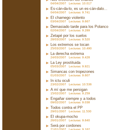
04/04/2007 Lecturas: 10.017
Es-cán-da-lo, es un es-cán-dalo...
04/04/2007 Lecturas: 9.741
El charnego violento
03/04/2007 Lecturas: 9.667
Demasiado tarde para los Polanco
02/04/2007 Lecturas: 9.289
Zetapé por los suelos
28/03/2007 Lecturas: 9.520
Los extremos se tocan
25/03/2007 Lecturas: 10.490
La derecha extrema
24/03/2007 Lecturas: 9.428
La Ley prostituida
05/03/2007 Lecturas: 9.921
Simancas con tropezones
01/03/2007 Lecturas: 9.607
In ictu oculi
23/02/2007 Lecturas: 10.536
A mí que me persigan
15/02/2007 Lecturas: 9.259
Engañar siempre y a todos
09/02/2007 Lecturas: 9.038
Todos contra el PP
29/01/2007 Lecturas: 11.530
El okupa-mocho
26/01/2007 Lecturas: 9.640
Será por cordones
21/01/2007 Lecturas: 9.162