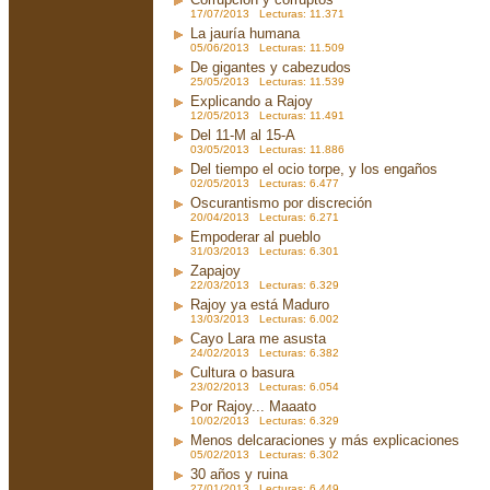
17/07/2013 Lecturas: 11.371
La jauría humana
05/06/2013 Lecturas: 11.509
De gigantes y cabezudos
25/05/2013 Lecturas: 11.539
Explicando a Rajoy
12/05/2013 Lecturas: 11.491
Del 11-M al 15-A
03/05/2013 Lecturas: 11.886
Del tiempo el ocio torpe, y los engaños
02/05/2013 Lecturas: 6.477
Oscurantismo por discreción
20/04/2013 Lecturas: 6.271
Empoderar al pueblo
31/03/2013 Lecturas: 6.301
Zapajoy
22/03/2013 Lecturas: 6.329
Rajoy ya está Maduro
13/03/2013 Lecturas: 6.002
Cayo Lara me asusta
24/02/2013 Lecturas: 6.382
Cultura o basura
23/02/2013 Lecturas: 6.054
Por Rajoy... Maaato
10/02/2013 Lecturas: 6.329
Menos delcaraciones y más explicaciones
05/02/2013 Lecturas: 6.302
30 años y ruina
27/01/2013 Lecturas: 6.449