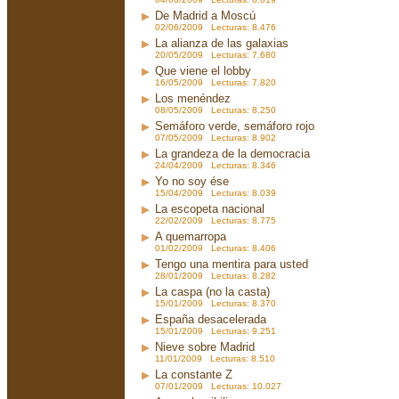
De Madrid a Moscú
02/06/2009 Lecturas: 8.476
La alianza de las galaxias
20/05/2009 Lecturas: 7.680
Que viene el lobby
16/05/2009 Lecturas: 7.820
Los menéndez
08/05/2009 Lecturas: 8.250
Semáforo verde, semáforo rojo
07/05/2009 Lecturas: 8.902
La grandeza de la democracia
24/04/2009 Lecturas: 8.346
Yo no soy ése
15/04/2009 Lecturas: 8.039
La escopeta nacional
22/02/2009 Lecturas: 8.775
A quemarropa
01/02/2009 Lecturas: 8.406
Tengo una mentira para usted
28/01/2009 Lecturas: 8.282
La caspa (no la casta)
15/01/2009 Lecturas: 8.370
España desacelerada
15/01/2009 Lecturas: 9.251
Nieve sobre Madrid
11/01/2009 Lecturas: 8.510
La constante Z
07/01/2009 Lecturas: 10.027