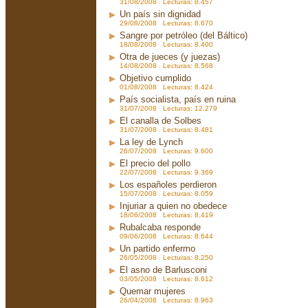
31/08/2008 Lecturas: 8.457
Un país sin dignidad
29/08/2008 Lecturas: 8.670
Sangre por petróleo (del Báltico)
18/08/2008 Lecturas: 8.400
Otra de jueces (y juezas)
14/08/2008 Lecturas: 8.568
Objetivo cumplido
01/08/2008 Lecturas: 8.424
País socialista, país en ruina
31/07/2008 Lecturas: 12.279
El canalla de Solbes
31/07/2008 Lecturas: 8.481
La ley de Lynch
26/07/2008 Lecturas: 9.600
El precio del pollo
22/07/2008 Lecturas: 9.369
Los españoles perdieron
15/07/2008 Lecturas: 8.059
Injuriar a quien no obedece
18/06/2008 Lecturas: 8.419
Rubalcaba responde
09/06/2008 Lecturas: 8.644
Un partido enfermo
26/05/2008 Lecturas: 8.250
El asno de Barlusconi
03/05/2008 Lecturas: 8.612
Quemar mujeres
26/04/2008 Lecturas: 8.963