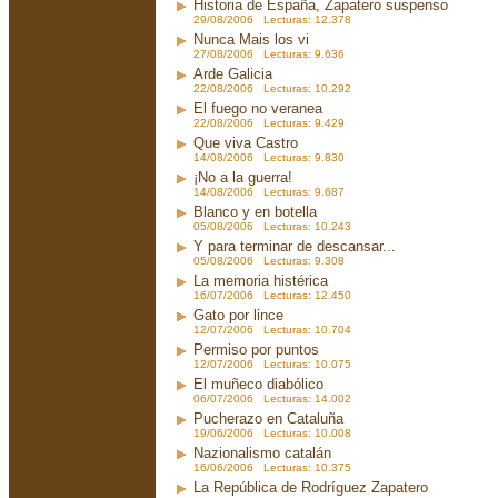
Historia de España, Zapatero suspenso
29/08/2006 Lecturas: 12.378
Nunca Mais los vi
27/08/2006 Lecturas: 9.636
Arde Galicia
22/08/2006 Lecturas: 10.292
El fuego no veranea
22/08/2006 Lecturas: 9.429
Que viva Castro
14/08/2006 Lecturas: 9.830
¡No a la guerra!
14/08/2006 Lecturas: 9.687
Blanco y en botella
05/08/2006 Lecturas: 10.243
Y para terminar de descansar...
05/08/2006 Lecturas: 9.308
La memoria histérica
16/07/2006 Lecturas: 12.450
Gato por lince
12/07/2006 Lecturas: 10.704
Permiso por puntos
12/07/2006 Lecturas: 10.075
El muñeco diabólico
06/07/2006 Lecturas: 14.002
Pucherazo en Cataluña
19/06/2006 Lecturas: 10.008
Nazionalismo catalán
16/06/2006 Lecturas: 10.375
La República de Rodríguez Zapatero