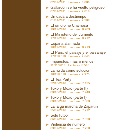
02/02/2011 Lecturas: 8.880
Gallardón se ha vuelto peligroso
07/01/2011 Lecturas: 7.810
Un dadá a destiempo
01/01/2011 Lecturas: 7.508
El síndrome Chamosa
19/12/2010 Lecturas: 8.203
El Ministerio del Jumento
17/12/2010 Lecturas: 8.712
España alarmada
10/12/2010 Lecturas: 8.213
El País, el paisaje y el paisanaje
17/11/2010 Lecturas: 9.643
Impuestos, más o menos
11/11/2010 Lecturas: 8.500
La huida como solución
10/11/2010 Lecturas: 7.975
El Tea Party
22/10/2010 Lecturas: 7.425
Toxo y Moxo (parte II)
09/10/2010 Lecturas: 7.949
Toxo y Moxo (parte I)
09/10/2010 Lecturas: 7.889
La larga marcha de Zapa-tín
25/09/2010 Lecturas: 7.712
Sólo fútbol
06/07/2010 Lecturas: 7.520
Violencia de número
03/07/2010 Lecturas: 7.758