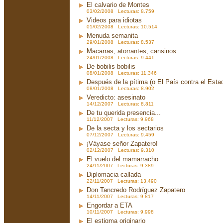
El calvario de Montes
03/02/2008 Lecturas: 8.759
Videos para idiotas
01/02/2008 Lecturas: 10.514
Menuda semanita
29/01/2008 Lecturas: 8.537
Macarras, atorrantes, cansinos
24/01/2008 Lecturas: 9.441
De bobilis bobilis
08/01/2008 Lecturas: 11.346
Después de la pítima (o El País contra el Est
08/01/2008 Lecturas: 8.902
Veredicto: asesinato
14/12/2007 Lecturas: 8.811
De tu querida presencia...
11/12/2007 Lecturas: 9.968
De la secta y los sectarios
07/12/2007 Lecturas: 9.459
¡Váyase señor Zapatero!
02/12/2007 Lecturas: 9.310
El vuelo del mamarracho
24/11/2007 Lecturas: 9.389
Diplomacia callada
22/11/2007 Lecturas: 13.490
Don Tancredo Rodríguez Zapatero
14/11/2007 Lecturas: 9.817
Engordar a ETA
10/11/2007 Lecturas: 9.998
El estigma originario