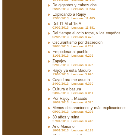
De gigantes y cabezudos
25/05/2013 Lecturas: 11.534
Explicando a Rajoy
12/05/2013 Lecturas: 11.485
Del 11-M al 15-A
03/05/2013 Lecturas: 11.881
Del tiempo el ocio torpe, y los engaños
02/05/2013 Lecturas: 6.473
Oscurantismo por discreción
20/04/2013 Lecturas: 6.267
Empoderar al pueblo
31/03/2013 Lecturas: 6.295
Zapajoy
22/03/2013 Lecturas: 6.325
Rajoy ya está Maduro
13/03/2013 Lecturas: 5.996
Cayo Lara me asusta
24/02/2013 Lecturas: 6.379
Cultura o basura
23/02/2013 Lecturas: 6.051
Por Rajoy... Maaato
10/02/2013 Lecturas: 6.325
Menos delcaraciones y más explicaciones
05/02/2013 Lecturas: 6.296
30 años y ruina
27/01/2013 Lecturas: 6.445
Año Mariano
10/01/2013 Lecturas: 6.128