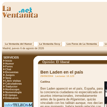
La Ventanita del Humor
La Ventanita Sexy
Los Foros de La Ventanita
Li
Madrid, jueves 6 de agosto de 2026
SERVICIOS
Inicio
Opinión: El liberal
Humor
Foros
Chat
Ben Laden en el país
Encuestas
Juegos
29/09/2004 Lecturas: 16.123
Sexy
Libro visitas
Catilina
Calculadoras
Traductor
Ben Laden apareció en el país, España, para
Horóscopo
la conciencia ciudadana no especializada en
Numerología
El tiempo
asuntos internacionales, inmediatamente
Enlázanos
antes de la guerra de Afganistan, quizás
vinculado con los talibán aunque, nos decían
en ese momento, habría tenido relación con