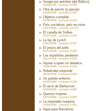
Sangre por petróleo (del Báltico)
18/08/2008 Lecturas: 8.396
Otra de jueces (y juezas)
14/08/2008 Lecturas: 8.565
Objetivo cumplido
01/08/2008 Lecturas: 8.419
País socialista, país en ruina
31/07/2008 Lecturas: 12.275
El canalla de Solbes
31/07/2008 Lecturas: 8.476
La ley de Lynch
26/07/2008 Lecturas: 9.597
El precio del pollo
22/07/2008 Lecturas: 9.366
Los españoles perdieron
15/07/2008 Lecturas: 8.055
Injuriar a quien no obedece
18/06/2008 Lecturas: 8.416
Rubalcaba responde
09/06/2008 Lecturas: 8.639
Un partido enfermo
26/05/2008 Lecturas: 8.246
El asno de Barlusconi
03/05/2008 Lecturas: 8.608
Quemar mujeres
26/04/2008 Lecturas: 8.959
La imparable máquina
24/04/2008 Lecturas: 9.061
Agua para Barcelona