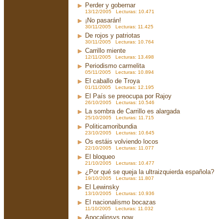
Perder y gobernar
13/12/2005 Lecturas: 10.471
¡No pasarán!
30/11/2005 Lecturas: 11.425
De rojos y patriotas
30/11/2005 Lecturas: 10.764
Carrillo miente
12/11/2005 Lecturas: 13.498
Periodismo carmelita
05/11/2005 Lecturas: 10.894
El caballo de Troya
01/11/2005 Lecturas: 12.195
El País se preocupa por Rajoy
26/10/2005 Lecturas: 10.546
La sombra de Carrillo es alargada
25/10/2005 Lecturas: 11.715
Politicamoribundia
23/10/2005 Lecturas: 10.645
Os estáis volviendo locos
22/10/2005 Lecturas: 11.077
El bloqueo
21/10/2005 Lecturas: 10.477
¿Por qué se queja la ultraizquierda española?
19/10/2005 Lecturas: 11.807
El Lewinsky
13/10/2005 Lecturas: 10.936
El nacionalismo bocazas
11/10/2005 Lecturas: 11.032
Apocalipsys now