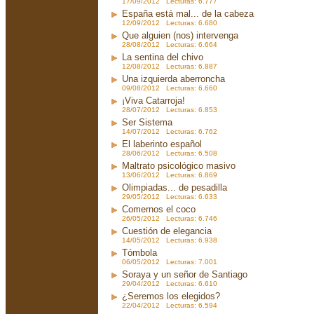
17/09/2012 Lecturas: 6.777
España está mal... de la cabeza
12/09/2012 Lecturas: 6.680
Que alguien (nos) intervenga
28/08/2012 Lecturas: 6.664
La sentina del chivo
12/08/2012 Lecturas: 6.887
Una izquierda aberroncha
09/08/2012 Lecturas: 6.660
¡Viva Catarroja!
28/07/2012 Lecturas: 6.853
Ser Sistema
14/07/2012 Lecturas: 6.762
El laberinto español
28/06/2012 Lecturas: 6.508
Maltrato psicológico masivo
13/06/2012 Lecturas: 6.869
Olimpiadas... de pesadilla
29/05/2012 Lecturas: 6.633
Comernos el coco
26/05/2012 Lecturas: 6.746
Cuestión de elegancia
14/05/2012 Lecturas: 6.938
Tómbola
06/05/2012 Lecturas: 7.001
Soraya y un señor de Santiago
29/04/2012 Lecturas: 6.610
¿Seremos los elegidos?
22/04/2012 Lecturas: 6.594