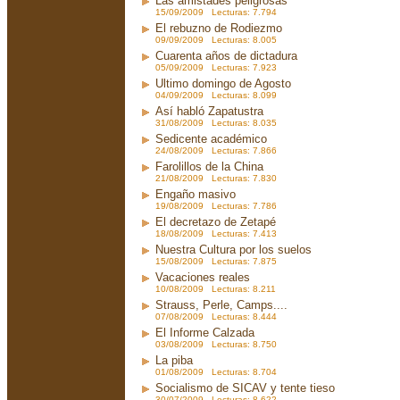
Las amistades peligrosas
15/09/2009 Lecturas: 7.794
El rebuzno de Rodiezmo
09/09/2009 Lecturas: 8.005
Cuarenta años de dictadura
05/09/2009 Lecturas: 7.923
Ultimo domingo de Agosto
04/09/2009 Lecturas: 8.099
Así habló Zapatustra
31/08/2009 Lecturas: 8.035
Sedicente académico
24/08/2009 Lecturas: 7.866
Farolillos de la China
21/08/2009 Lecturas: 7.830
Engaño masivo
19/08/2009 Lecturas: 7.786
El decretazo de Zetapé
18/08/2009 Lecturas: 7.413
Nuestra Cultura por los suelos
15/08/2009 Lecturas: 7.875
Vacaciones reales
10/08/2009 Lecturas: 8.211
Strauss, Perle, Camps....
07/08/2009 Lecturas: 8.444
El Informe Calzada
03/08/2009 Lecturas: 8.750
La piba
01/08/2009 Lecturas: 8.704
Socialismo de SICAV y tente tieso
30/07/2009 Lecturas: 8.622