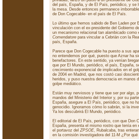
del país, España, y de El País, periódico, y se 
la mesa. Desde entonces permanece imborrable 
de Don Cogecable- en el país de El País.
Lo último que hemos sabido de Ben Laden por El
vinculación con el ex-presidente del Gobierno d
un mecanismo relacional tan alambicado como 
Comendatore
para vincular a Cebrián con la Re
país, España.
Parece que Don Cogecable ha puesto a sus apar
no entendemos por qué, puesto que Aznar ha si
benefactores. En este sentido, ya venían breg
que por El Mundo, periódico, el país, España, s
crecimiento exponencial de implicados en el gol
de 2004 en Madrid, que nos costó casi doscient
heridos, y puso nuestra democracia en manos de
golpe mediático.
Están muy nerviosos y tiene que ser por algo, p
mandos del Ministerio del Interior y, por su parte
España, asegure a El País, periódico, que no hay
genocidio. Ignoramos cómo lo sabrán, si la inve
Ya los descubrirá El Mundo, periódico.
El editorial de El País, periódico, con que Don 
España, presenta el mismo rostro que tenía en 
el portavoz del
ZPSOE
, Rubalcaba, tras entera
en la comisión investigadora del 11-M ¿Por qué