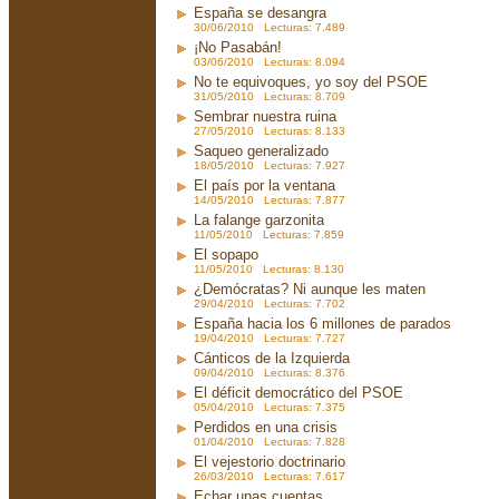
España se desangra
30/06/2010 Lecturas: 7.489
¡No Pasabán!
03/06/2010 Lecturas: 8.094
No te equivoques, yo soy del PSOE
31/05/2010 Lecturas: 8.709
Sembrar nuestra ruina
27/05/2010 Lecturas: 8.133
Saqueo generalizado
18/05/2010 Lecturas: 7.927
El país por la ventana
14/05/2010 Lecturas: 7.877
La falange garzonita
11/05/2010 Lecturas: 7.859
El sopapo
11/05/2010 Lecturas: 8.130
¿Demócratas? Ni aunque les maten
29/04/2010 Lecturas: 7.702
España hacia los 6 millones de parados
19/04/2010 Lecturas: 7.727
Cánticos de la Izquierda
09/04/2010 Lecturas: 8.376
El déficit democrático del PSOE
05/04/2010 Lecturas: 7.375
Perdidos en una crisis
01/04/2010 Lecturas: 7.828
El vejestorio doctrinario
26/03/2010 Lecturas: 7.617
Echar unas cuentas