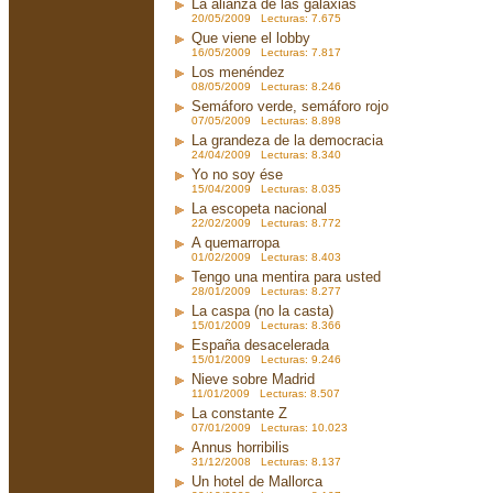
La alianza de las galaxias
20/05/2009 Lecturas: 7.675
Que viene el lobby
16/05/2009 Lecturas: 7.817
Los menéndez
08/05/2009 Lecturas: 8.246
Semáforo verde, semáforo rojo
07/05/2009 Lecturas: 8.898
La grandeza de la democracia
24/04/2009 Lecturas: 8.340
Yo no soy ése
15/04/2009 Lecturas: 8.035
La escopeta nacional
22/02/2009 Lecturas: 8.772
A quemarropa
01/02/2009 Lecturas: 8.403
Tengo una mentira para usted
28/01/2009 Lecturas: 8.277
La caspa (no la casta)
15/01/2009 Lecturas: 8.366
España desacelerada
15/01/2009 Lecturas: 9.246
Nieve sobre Madrid
11/01/2009 Lecturas: 8.507
La constante Z
07/01/2009 Lecturas: 10.023
Annus horribilis
31/12/2008 Lecturas: 8.137
Un hotel de Mallorca