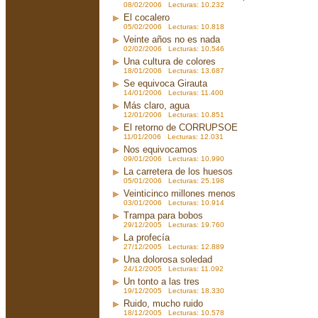
08/02/2006 Lecturas: 10.232
El cocalero
05/02/2006 Lecturas: 10.818
Veinte años no es nada
02/02/2006 Lecturas: 10.546
Una cultura de colores
18/01/2006 Lecturas: 13.687
Se equivoca Girauta
14/01/2006 Lecturas: 11.400
Más claro, agua
12/01/2006 Lecturas: 10.851
El retorno de CORRUPSOE
11/01/2006 Lecturas: 12.031
Nos equivocamos
09/01/2006 Lecturas: 10.990
La carretera de los huesos
05/01/2006 Lecturas: 25.198
Veinticinco millones menos
03/01/2006 Lecturas: 10.914
Trampa para bobos
29/12/2005 Lecturas: 19.760
La profecía
27/12/2005 Lecturas: 12.889
Una dolorosa soledad
24/12/2005 Lecturas: 11.092
Un tonto a las tres
19/12/2005 Lecturas: 18.330
Ruido, mucho ruido
18/12/2005 Lecturas: 10.578