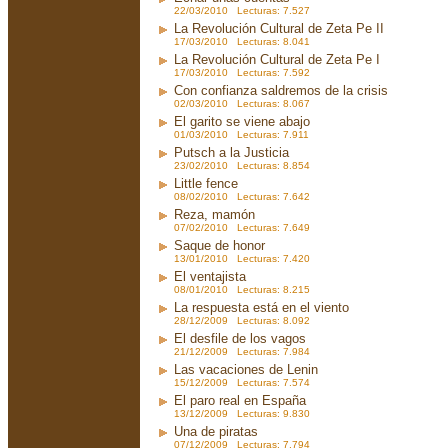
22/03/2010 Lecturas: 7.527
La Revolución Cultural de Zeta Pe II
17/03/2010 Lecturas: 8.041
La Revolución Cultural de Zeta Pe I
17/03/2010 Lecturas: 7.592
Con confianza saldremos de la crisis
02/03/2010 Lecturas: 8.067
El garito se viene abajo
01/03/2010 Lecturas: 7.911
Putsch a la Justicia
23/02/2010 Lecturas: 8.854
Little fence
08/02/2010 Lecturas: 7.642
Reza, mamón
07/02/2010 Lecturas: 7.649
Saque de honor
13/01/2010 Lecturas: 7.420
El ventajista
08/01/2010 Lecturas: 8.215
La respuesta está en el viento
28/12/2009 Lecturas: 8.092
El desfile de los vagos
21/12/2009 Lecturas: 7.984
Las vacaciones de Lenin
15/12/2009 Lecturas: 7.574
El paro real en España
13/12/2009 Lecturas: 9.830
Una de piratas
07/12/2009 Lecturas: 7.794