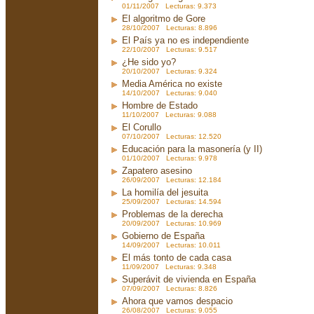
01/11/2007 Lecturas: 9.373
El algoritmo de Gore
28/10/2007 Lecturas: 8.896
El País ya no es independiente
22/10/2007 Lecturas: 9.517
¿He sido yo?
20/10/2007 Lecturas: 9.324
Media América no existe
14/10/2007 Lecturas: 9.040
Hombre de Estado
11/10/2007 Lecturas: 9.088
El Corullo
07/10/2007 Lecturas: 12.520
Educación para la masonería (y II)
01/10/2007 Lecturas: 9.978
Zapatero asesino
26/09/2007 Lecturas: 12.184
La homilía del jesuita
25/09/2007 Lecturas: 14.594
Problemas de la derecha
20/09/2007 Lecturas: 10.969
Gobierno de España
14/09/2007 Lecturas: 10.011
El más tonto de cada casa
11/09/2007 Lecturas: 9.348
Superávit de vivienda en España
07/09/2007 Lecturas: 8.826
Ahora que vamos despacio
26/08/2007 Lecturas: 9.055