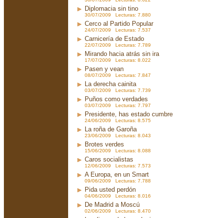
Diplomacia sin tino
30/07/2009 Lecturas: 7.880
Cerco al Partido Popular
24/07/2009 Lecturas: 7.537
Carnicería de Estado
22/07/2009 Lecturas: 7.789
Mirando hacia atrás sin ira
17/07/2009 Lecturas: 8.022
Pasen y vean
08/07/2009 Lecturas: 7.847
La derecha cainita
03/07/2009 Lecturas: 7.739
Puños como verdades
03/07/2009 Lecturas: 7.797
Presidente, has estado cumbre
24/06/2009 Lecturas: 8.575
La roña de Garoña
23/06/2009 Lecturas: 8.043
Brotes verdes
15/06/2009 Lecturas: 8.088
Caros socialistas
12/06/2009 Lecturas: 7.573
A Europa, en un Smart
09/06/2009 Lecturas: 7.788
Pida usted perdón
04/06/2009 Lecturas: 8.016
De Madrid a Moscú
02/06/2009 Lecturas: 8.470