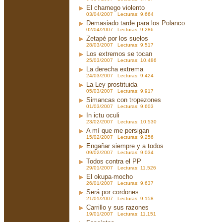
El charnego violento
03/04/2007 Lecturas: 9.664
Demasiado tarde para los Polanco
02/04/2007 Lecturas: 9.286
Zetapé por los suelos
28/03/2007 Lecturas: 9.517
Los extremos se tocan
25/03/2007 Lecturas: 10.486
La derecha extrema
24/03/2007 Lecturas: 9.424
La Ley prostituida
05/03/2007 Lecturas: 9.917
Simancas con tropezones
01/03/2007 Lecturas: 9.603
In ictu oculi
23/02/2007 Lecturas: 10.530
A mí que me persigan
15/02/2007 Lecturas: 9.256
Engañar siempre y a todos
09/02/2007 Lecturas: 9.034
Todos contra el PP
29/01/2007 Lecturas: 11.526
El okupa-mocho
26/01/2007 Lecturas: 9.637
Será por cordones
21/01/2007 Lecturas: 9.158
Carrillo y sus razones
19/01/2007 Lecturas: 11.151