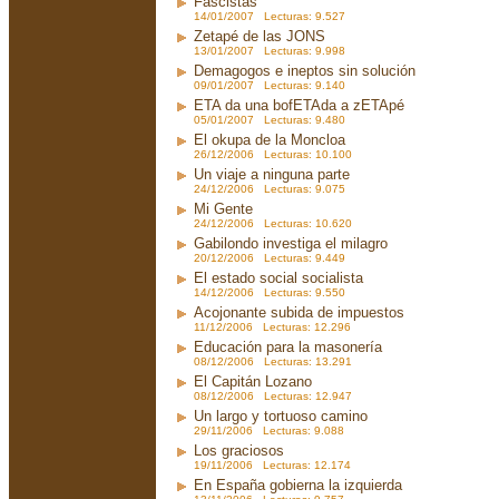
Fascistas
14/01/2007 Lecturas: 9.527
Zetapé de las JONS
13/01/2007 Lecturas: 9.998
Demagogos e ineptos sin solución
09/01/2007 Lecturas: 9.140
ETA da una bofETAda a zETApé
05/01/2007 Lecturas: 9.480
El okupa de la Moncloa
26/12/2006 Lecturas: 10.100
Un viaje a ninguna parte
24/12/2006 Lecturas: 9.075
Mi Gente
24/12/2006 Lecturas: 10.620
Gabilondo investiga el milagro
20/12/2006 Lecturas: 9.449
El estado social socialista
14/12/2006 Lecturas: 9.550
Acojonante subida de impuestos
11/12/2006 Lecturas: 12.296
Educación para la masonería
08/12/2006 Lecturas: 13.291
El Capitán Lozano
08/12/2006 Lecturas: 12.947
Un largo y tortuoso camino
29/11/2006 Lecturas: 9.088
Los graciosos
19/11/2006 Lecturas: 12.174
En España gobierna la izquierda