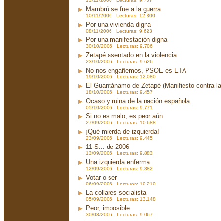
13/11/2006 Lecturas: 9.757
Mambrú se fue a la guerra
10/11/2006 Lecturas: 12.800
Por una vivienda digna
08/11/2006 Lecturas: 9.623
Por una manifestación digna
30/10/2006 Lecturas: 9.706
Zetapé asentado en la violencia
23/10/2006 Lecturas: 9.626
No nos engañemos, PSOE es ETA
19/10/2006 Lecturas: 12.080
El Guantánamo de Zetapé (Manifiesto contra la 
18/10/2006 Lecturas: 9.457
Ocaso y ruina de la nación española
05/10/2006 Lecturas: 9.771
Si no es malo, es peor aún
27/09/2006 Lecturas: 10.688
¡Qué mierda de izquierda!
23/09/2006 Lecturas: 9.445
11-S... de 2006
13/09/2006 Lecturas: 9.883
Una izquierda enferma
12/09/2006 Lecturas: 9.382
Votar o ser
06/09/2006 Lecturas: 10.210
La collares socialista
05/09/2006 Lecturas: 13.148
Peor, imposible
30/08/2006 Lecturas: 9.067