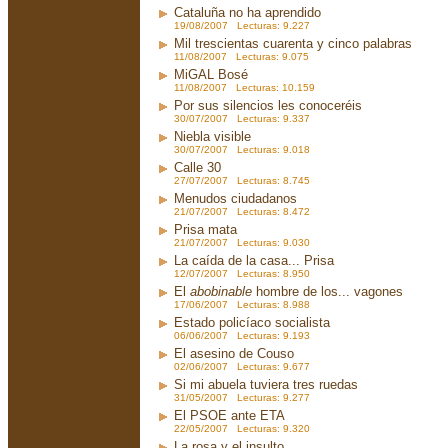
Cataluña no ha aprendido
19/08/2007 Lecturas: 9.227
Mil trescientas cuarenta y cinco palabras
11/08/2007 Lecturas: 9.075
MiGAL Bosé
11/08/2007 Lecturas: 10.159
Por sus silencios les conoceréis
30/07/2007 Lecturas: 9.337
Niebla visible
30/07/2007 Lecturas: 9.018
Calle 30
27/07/2007 Lecturas: 8.745
Menudos ciudadanos
21/07/2007 Lecturas: 8.472
Prisa mata
21/07/2007 Lecturas: 9.030
La caída de la casa... Prisa
12/07/2007 Lecturas: 8.950
El
abobinable
hombre de los... vagones
17/06/2007 Lecturas: 8.988
Estado policíaco socialista
06/06/2007 Lecturas: 9.193
El asesino de Couso
02/06/2007 Lecturas: 9.677
Si mi abuela tuviera tres ruedas
31/05/2007 Lecturas: 9.277
El PSOE ante ETA
22/05/2007 Lecturas: 9.320
La rosa y el insulto