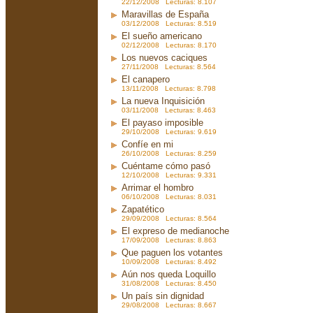
22/12/2008 Lecturas: 8.107
Maravillas de España
03/12/2008 Lecturas: 8.519
El sueño americano
02/12/2008 Lecturas: 8.170
Los nuevos caciques
27/11/2008 Lecturas: 8.564
El canapero
13/11/2008 Lecturas: 8.798
La nueva Inquisición
03/11/2008 Lecturas: 8.463
El payaso imposible
29/10/2008 Lecturas: 9.619
Confíe en mi
26/10/2008 Lecturas: 8.259
Cuéntame cómo pasó
12/10/2008 Lecturas: 9.331
Arrimar el hombro
06/10/2008 Lecturas: 8.031
Zapatético
29/09/2008 Lecturas: 8.564
El expreso de medianoche
17/09/2008 Lecturas: 8.863
Que paguen los votantes
10/09/2008 Lecturas: 8.492
Aún nos queda Loquillo
31/08/2008 Lecturas: 8.450
Un país sin dignidad
29/08/2008 Lecturas: 8.667