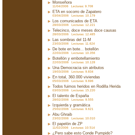
Monseñora
11/04/2006 Lecturas: 9.708
ETA en socorro de Zapatero
03/04/2006 Lecturas: 10.179
Los comunicados de ETA
28/03/2006 Lecturas: 12.221
Telecinco, doce meses doce causas
28/03/2006 Lecturas: 12.485
Las sombras del 11-M
23/03/2006 Lecturas: 11.624
De bote en bote... botellón
22/03/2006 Lecturas: 10.356
Botellón y embotellamiento
22/03/2006 Lecturas: 10.128
Una Democracia sin atributos
19/03/2006 Lecturas: 9.834
En total, 360.000 viviendas
05/03/2006 Lecturas: 9.696
Todos fuimos heridos en Rodilla Herida
03/03/2006 Lecturas: 15.220
El talento de España
28/02/2006 Lecturas: 9.555
Izquierda y gramática
25/02/2006 Lecturas: 9.621
Abu Ghraib
23/02/2006 Lecturas: 10.010
El papelón de ZP
11/02/2006 Lecturas: 10.514
¿Pero sabe esto Conde Pumpido?