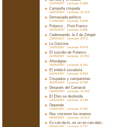
22/05/2007 Lecturas: 9.389
Campaña crispada
18/05/2007 Lecturas: 10.123
Demasiada política
17/05/2007 Lecturas: 8.829
Polanco... Post-Franco
16/05/2007 Lecturas: 9.982
Cadeneando: la 2 de Zetapé
13/05/2007 Lecturas: 9.072
La Garzona
13/05/2007 Lecturas: 8.979
El suicidio de Polanco
11/05/2007 Lecturas: 10.551
Añoralgias
10/05/2007 Lecturas: 9.181
El imbécil socialista
03/05/2007 Lecturas: 8.933
Crispados y zampatortas
02/05/2007 Lecturas: 9.209
Después del Carnaval
16/04/2007 Lecturas: 10.010
El Ebro se desborda
13/04/2007 Lecturas: 9.138
Depende
13/04/2007 Lecturas: 9.382
Nos crecieron los enanos
04/04/2007 Lecturas: 10.013
Es-cán-da-lo, es un es-cán-dalo...
04/04/2007 Lecturas: 9.737