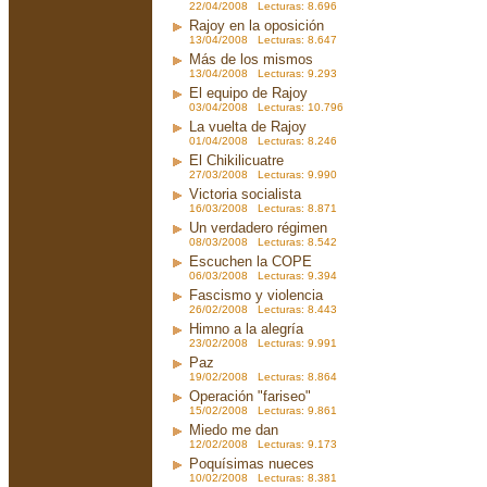
22/04/2008 Lecturas: 8.696
Rajoy en la oposición
13/04/2008 Lecturas: 8.647
Más de los mismos
13/04/2008 Lecturas: 9.293
El equipo de Rajoy
03/04/2008 Lecturas: 10.796
La vuelta de Rajoy
01/04/2008 Lecturas: 8.246
El Chikilicuatre
27/03/2008 Lecturas: 9.990
Victoria socialista
16/03/2008 Lecturas: 8.871
Un verdadero régimen
08/03/2008 Lecturas: 8.542
Escuchen la COPE
06/03/2008 Lecturas: 9.394
Fascismo y violencia
26/02/2008 Lecturas: 8.443
Himno a la alegría
23/02/2008 Lecturas: 9.991
Paz
19/02/2008 Lecturas: 8.864
Operación "fariseo"
15/02/2008 Lecturas: 9.861
Miedo me dan
12/02/2008 Lecturas: 9.173
Poquísimas nueces
10/02/2008 Lecturas: 8.381