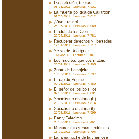
De profesión, trileros
05/06/2011 Lecturas: 7.831
La muerte política de Gallardón
01/06/2011 Lecturas: 7.612
¡Viva Franco!
25/05/2011 Lecturas: 8.069
El club de los Cien
25/04/2011 Lecturas: 7.781
Recuperar derechos y libertades
17/04/2011 Lecturas: 7.717
Se va de Rodríguez
11/04/2011 Lecturas: 7.848
Los muertos que vos matáis
29/03/2011 Lecturas: 7.205
Zumo de Laranjeira
13/03/2011 Lecturas: 7.797
El rap de Pepiño
09/03/2011 Lecturas: 7.485
El señor de los bolsillos
02/03/2011 Lecturas: 8.001
Socialismo chatarra (II)
28/02/2011 Lecturas: 7.876
Socialismo chatarra (I)
22/02/2011 Lecturas: 7.599
Pan y Telecirco
20/02/2011 Lecturas: 8.461
Menos rollos y más sindéresis
15/02/2011 Lecturas: 8.796
La larga noche de la chamosa