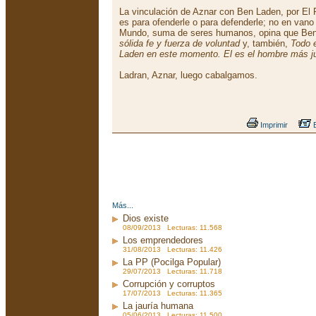
La vinculación de Aznar con Ben Laden, por El P
es para ofenderle o para defenderle; no en vano
Mundo, suma de seres humanos, opina que Be
sólida fe y fuerza de voluntad
y, también,
Todo 
Laden en este momento. El es el hombre más j
Ladran, Aznar, luego cabalgamos.
Imprimir
E
Más...
Dios existe
08/09/2013 Lecturas: 11.568
Los emprendedores
31/08/2013 Lecturas: 11.426
La PP (Pocilga Popular)
29/07/2013 Lecturas: 11.718
Corrupción y corruptos
17/07/2013 Lecturas: 11.365
La jauría humana
05/06/2013 Lecturas: 11.500