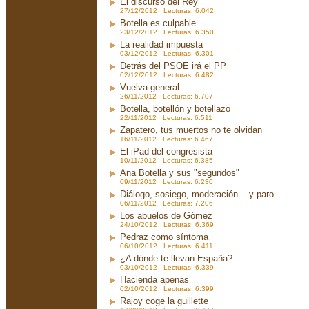
El discurso del Rey
27/12/2012 Lecturas: 6.042
Botella es culpable
23/12/2012 Lecturas: 6.350
La realidad impuesta
03/12/2012 Lecturas: 6.301
Detrás del PSOE irá el PP
02/12/2012 Lecturas: 6.482
Vuelva general
26/11/2012 Lecturas: 6.707
Botella, botellón y botellazo
22/11/2012 Lecturas: 6.511
Zapatero, tus muertos no te olvidan
16/11/2012 Lecturas: 6.467
El iPad del congresista
10/11/2012 Lecturas: 6.385
Ana Botella y sus "segundos"
09/11/2012 Lecturas: 6.230
Diálogo, sosiego, moderación... y paro
06/11/2012 Lecturas: 7.206
Los abuelos de Gómez
24/10/2012 Lecturas: 6.369
Pedraz como síntoma
06/10/2012 Lecturas: 6.411
¿A dónde te llevan España?
03/10/2012 Lecturas: 6.339
Hacienda apenas
02/10/2012 Lecturas: 6.399
Rajoy coge la guillette