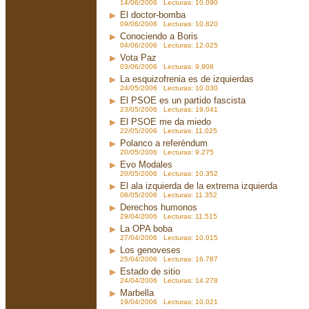
14/06/2006 Lecturas: 10.090
El doctor-bomba
09/06/2006 Lecturas: 10.820
Conociendo a Boris
04/06/2006 Lecturas: 12.025
Vota Paz
03/06/2006 Lecturas: 9.908
La esquizofrenia es de izquierdas
24/05/2006 Lecturas: 10.030
El PSOE es un partido fascista
23/05/2006 Lecturas: 19.041
El PSOE me da miedo
22/05/2006 Lecturas: 11.025
Polanco a referéndum
20/05/2006 Lecturas: 9.275
Evo Modales
20/05/2006 Lecturas: 10.352
El ala izquierda de la extrema izquierda
08/05/2006 Lecturas: 11.352
Derechos humonos
29/04/2006 Lecturas: 11.515
La OPA boba
27/04/2006 Lecturas: 10.015
Los genoveses
25/04/2006 Lecturas: 16.787
Estado de sitio
24/04/2006 Lecturas: 14.278
Marbella
19/04/2006 Lecturas: 10.021