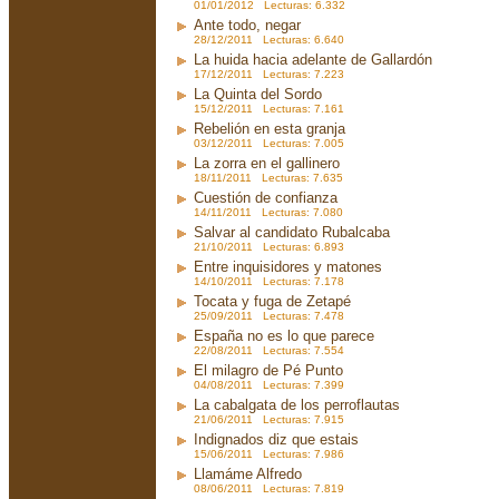
01/01/2012 Lecturas: 6.332
Ante todo, negar
28/12/2011 Lecturas: 6.640
La huida hacia adelante de Gallardón
17/12/2011 Lecturas: 7.223
La Quinta del Sordo
15/12/2011 Lecturas: 7.161
Rebelión en esta granja
03/12/2011 Lecturas: 7.005
La zorra en el gallinero
18/11/2011 Lecturas: 7.635
Cuestión de confianza
14/11/2011 Lecturas: 7.080
Salvar al candidato Rubalcaba
21/10/2011 Lecturas: 6.893
Entre inquisidores y matones
14/10/2011 Lecturas: 7.178
Tocata y fuga de Zetapé
25/09/2011 Lecturas: 7.478
España no es lo que parece
22/08/2011 Lecturas: 7.554
El milagro de Pé Punto
04/08/2011 Lecturas: 7.399
La cabalgata de los perroflautas
21/06/2011 Lecturas: 7.915
Indignados diz que estais
15/06/2011 Lecturas: 7.986
Llamáme Alfredo
08/06/2011 Lecturas: 7.819