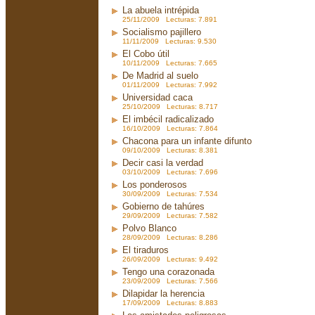
La abuela intrépida
25/11/2009 Lecturas: 7.891
Socialismo pajillero
11/11/2009 Lecturas: 9.530
El Cobo útil
10/11/2009 Lecturas: 7.665
De Madrid al suelo
01/11/2009 Lecturas: 7.992
Universidad caca
25/10/2009 Lecturas: 8.717
El imbécil radicalizado
16/10/2009 Lecturas: 7.864
Chacona para un infante difunto
09/10/2009 Lecturas: 8.381
Decir casi la verdad
03/10/2009 Lecturas: 7.696
Los ponderosos
30/09/2009 Lecturas: 7.534
Gobierno de tahúres
29/09/2009 Lecturas: 7.582
Polvo Blanco
28/09/2009 Lecturas: 8.286
El tiraduros
26/09/2009 Lecturas: 9.492
Tengo una corazonada
23/09/2009 Lecturas: 7.566
Dilapidar la herencia
17/09/2009 Lecturas: 8.883