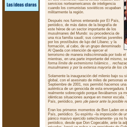
servicios norteamericanos de inteligencia
cuando los comunistas soviéticos ocupaban
militarmente la región.
Después nos fuimos enterando por El País,
periódico, de más datos de la biografía de
este héroe de un sector importante de los
musulmanes del Mundo: su procedencia de
una rica familia saudí; sus correrías juveniles
por los prostíbulos de lujo del Líbano; y la
formación, al cabo, de un grupo denominado
Al Qaeda con intención de ejercer el
terrorismo de manera indiscriminada por todo e
mientras, en una parte importante del mismo, 
forma límite de extremismo Islámico... rechazad
musulmanes y por la extensa mayoría de los c
Solamente la inauguración del milenio bajo su si
global, con el asesinato de miles de personas e
Septiembre de 2001, nos permitió hacernos una 
auténtica de un genocida de esta envergadura. 
realmente sobrecogido porque llevábamos ya m
idénticas situaciones aunque en menor escala.
País, periódico, pero
¡de pavor ante la posible 
Eran los primeros momentos de Ben Laden en el
País, periódico. Su espíritu –la imposición de u
pánico masivo ejercido selectivamente- ya no 
periódico, desde que Don Cogecable, ante la adj
privadas, lanzó un pulso a un presidente de Gob