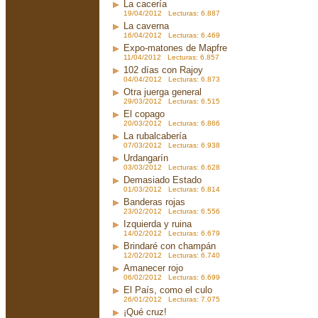
La cacería
19/04/2012 Lecturas: 6.887
La caverna
16/04/2012 Lecturas: 6.469
Expo-matones de Mapfre
11/04/2012 Lecturas: 6.857
102 días con Rajoy
04/04/2012 Lecturas: 6.873
Otra juerga general
29/03/2012 Lecturas: 6.515
El copago
20/03/2012 Lecturas: 6.866
La rubalcabería
07/03/2012 Lecturas: 6.938
Urdangarín
03/03/2012 Lecturas: 6.628
Demasiado Estado
01/03/2012 Lecturas: 6.814
Banderas rojas
23/02/2012 Lecturas: 6.556
Izquierda y ruina
14/02/2012 Lecturas: 6.679
Brindaré con champán
12/02/2012 Lecturas: 6.740
Amanecer rojo
06/02/2012 Lecturas: 6.699
El País, como el culo
26/01/2012 Lecturas: 7.075
¡Qué cruz!