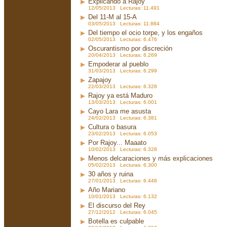
Explicando a Rajoy
12/05/2013 Lecturas: 11.491
Del 11-M al 15-A
03/05/2013 Lecturas: 11.884
Del tiempo el ocio torpe, y los engaños
02/05/2013 Lecturas: 6.476
Oscurantismo por discreción
20/04/2013 Lecturas: 6.269
Empoderar al pueblo
31/03/2013 Lecturas: 6.299
Zapajoy
22/03/2013 Lecturas: 6.328
Rajoy ya está Maduro
13/03/2013 Lecturas: 6.001
Cayo Lara me asusta
24/02/2013 Lecturas: 6.381
Cultura o basura
23/02/2013 Lecturas: 6.053
Por Rajoy... Maaato
10/02/2013 Lecturas: 6.328
Menos delcaraciones y más explicaciones
05/02/2013 Lecturas: 6.300
30 años y ruina
27/01/2013 Lecturas: 6.448
Año Mariano
10/01/2013 Lecturas: 6.132
El discurso del Rey
27/12/2012 Lecturas: 6.045
Botella es culpable