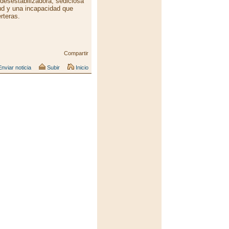
 desestabilizadora, sediciosa
tud y una incapacidad que
rteras.
Compartir
nviar noticia
Subir
Inicio