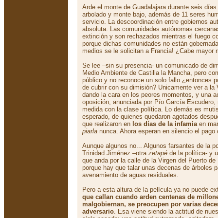
Arde el monte de Guadalajara durante seis días
arbolado y monte bajo, además de 11 seres hum
servicio. La descoordinación entre gobiernos au
absoluta. Las comunidades autónomas cercana
extinción y son rechazados mientras el fuego c
porque dichas comunidades no están gobernadas p
medios se le solicitan a Francia! ¿Cabe mayor 
Se lee –sin su presencia- un comunicado de dim
Medio Ambiente de Castilla la Mancha, pero c
público y no reconoce un solo fallo ¿entonces p
de cubrir con su dimisión? Unicamente ver a la 
dando la cara en los peores momentos, y una ac
oposición, anunciada por Pío García Escudero,
medida con la clase política. Lo demás es mutis
esperado, de quienes quedaron agotados despué
que realizaron en
los días de la infamia
en mar
piarla
nunca. Ahora esperan en silencio el pago q
Aunque algunos no... Algunos farsantes de la po
Trinidad Jiménez –otra
zetapé
de la política- y
que anda por la calle de la Virgen del Puerto 
porque hay que talar unas decenas de árboles pa
avenamiento de aguas residuales.
Pero a esta altura de la película ya no puede e
que callan cuando arden centenas de millon
malgobiernan, se preocupen por varias dec
adversario
. Esa viene siendo la actitud de nues