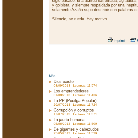
siglo pasado: una actitud extremada, agitadora,
y golpista, y siempre respaldada por una inepti
solamente Azaña supo describir con palabras ce
Silencio, se rueda. Hay motivo.
Imprimir
E
Más...
Dios existe
08/09/2013 Lecturas: 11.574
Los emprendedores
31/08/2013 Lecturas: 11.436
La PP (Pocilga Popular)
29/07/2013 Lecturas: 11.724
Corrupción y corruptos
17/07/2013 Lecturas: 11.371
La jauría humana
05/06/2013 Lecturas: 11.509
De gigantes y cabezudos
25/05/2013 Lecturas: 11.539