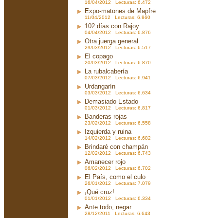
16/04/2012 Lecturas: 6.472
Expo-matones de Mapfre
11/04/2012 Lecturas: 6.860
102 días con Rajoy
04/04/2012 Lecturas: 6.876
Otra juerga general
29/03/2012 Lecturas: 6.517
El copago
20/03/2012 Lecturas: 6.870
La rubalcabería
07/03/2012 Lecturas: 6.941
Urdangarín
03/03/2012 Lecturas: 6.634
Demasiado Estado
01/03/2012 Lecturas: 6.817
Banderas rojas
23/02/2012 Lecturas: 6.558
Izquierda y ruina
14/02/2012 Lecturas: 6.682
Brindaré con champán
12/02/2012 Lecturas: 6.743
Amanecer rojo
06/02/2012 Lecturas: 6.702
El País, como el culo
26/01/2012 Lecturas: 7.079
¡Qué cruz!
01/01/2012 Lecturas: 6.334
Ante todo, negar
28/12/2011 Lecturas: 6.643