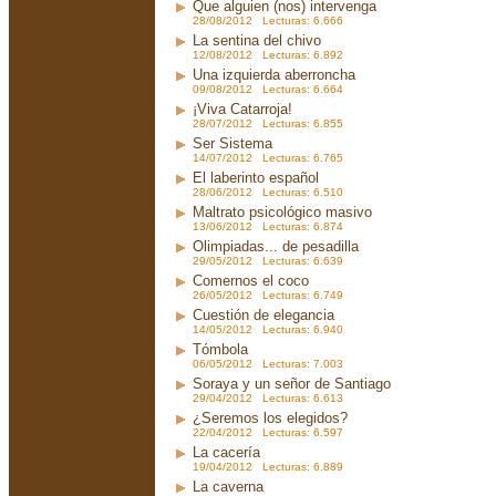
Que alguien (nos) intervenga
28/08/2012 Lecturas: 6.666
La sentina del chivo
12/08/2012 Lecturas: 6.892
Una izquierda aberroncha
09/08/2012 Lecturas: 6.664
¡Viva Catarroja!
28/07/2012 Lecturas: 6.855
Ser Sistema
14/07/2012 Lecturas: 6.765
El laberinto español
28/06/2012 Lecturas: 6.510
Maltrato psicológico masivo
13/06/2012 Lecturas: 6.874
Olimpiadas... de pesadilla
29/05/2012 Lecturas: 6.639
Comernos el coco
26/05/2012 Lecturas: 6.749
Cuestión de elegancia
14/05/2012 Lecturas: 6.940
Tómbola
06/05/2012 Lecturas: 7.003
Soraya y un señor de Santiago
29/04/2012 Lecturas: 6.613
¿Seremos los elegidos?
22/04/2012 Lecturas: 6.597
La cacería
19/04/2012 Lecturas: 6.889
La caverna