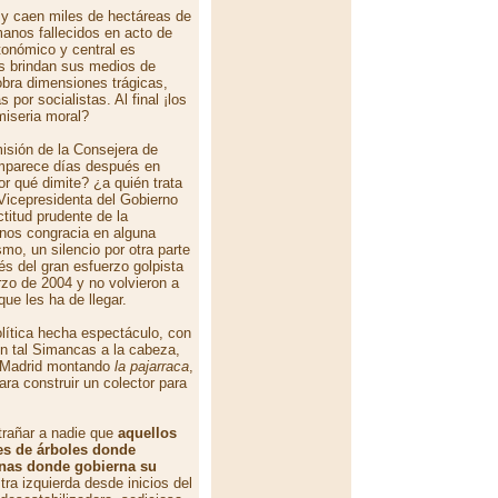
 y caen miles de hectáreas de
anos fallecidos en acto de
tonómico y central es
s brindan sus medios de
obra dimensiones trágicas,
or socialistas. Al final ¡los
miseria moral?
isión de la Consejera de
omparece días después en
or qué dimite? ¿a quién trata
Vicepresidenta del Gobierno
titud prudente de la
 nos congracia en alguna
mo, un silencio por otra parte
s del gran esfuerzo golpista
zo de 2004 y no volvieron a
ue les ha de llegar.
lítica hecha espectáculo, con
 un tal Simancas a la cabeza,
de Madrid montando
la pajarraca
,
ra construir un colector para
xtrañar a nadie que
aquellos
es de árboles donde
enas donde gobierna su
tra izquierda desde inicios del