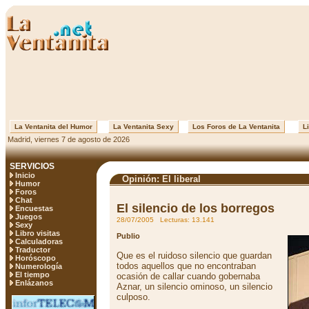
La Ventanita del Humor
La Ventanita Sexy
Los Foros de La Ventanita
Li
Madrid, viernes 7 de agosto de 2026
SERVICIOS
Inicio
Opinión: El liberal
Humor
Foros
Chat
El silencio de los borregos
Encuestas
Juegos
28/07/2005 Lecturas: 13.141
Sexy
Libro visitas
Publio
Calculadoras
Traductor
Que es el ruidoso silencio que guardan
Horóscopo
todos aquellos que no encontraban
Numerología
El tiempo
ocasión de callar cuando gobernaba
Enlázanos
Aznar, un silencio ominoso, un silencio
culposo.