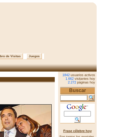
bro de Visitas
Juegos
1842
usuarios activos
1.662
visitantes hoy
2.272
páginas hoy
Buscar
Frase célebre hoy
Son tantos los mortales