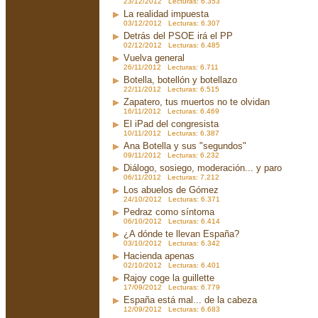
23/12/2012 Lecturas: 6.353
La realidad impuesta
03/12/2012 Lecturas: 6.307
Detrás del PSOE irá el PP
02/12/2012 Lecturas: 6.485
Vuelva general
26/11/2012 Lecturas: 6.711
Botella, botellón y botellazo
22/11/2012 Lecturas: 6.515
Zapatero, tus muertos no te olvidan
16/11/2012 Lecturas: 6.469
El iPad del congresista
10/11/2012 Lecturas: 6.387
Ana Botella y sus "segundos"
09/11/2012 Lecturas: 6.232
Diálogo, sosiego, moderación... y paro
06/11/2012 Lecturas: 7.212
Los abuelos de Gómez
24/10/2012 Lecturas: 6.371
Pedraz como síntoma
06/10/2012 Lecturas: 6.414
¿A dónde te llevan España?
03/10/2012 Lecturas: 6.342
Hacienda apenas
02/10/2012 Lecturas: 6.401
Rajoy coge la guillette
17/09/2012 Lecturas: 6.779
España está mal... de la cabeza
12/09/2012 Lecturas: 6.683