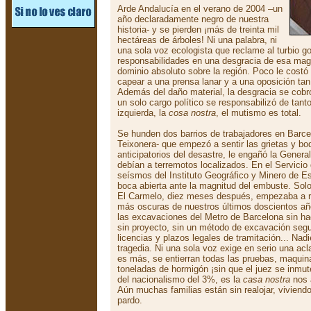
Arde Andalucía en el verano de 2004 –un
año declaradamente negro de nuestra
historia- y se pierden ¡más de treinta mil
hectáreas de árboles! Ni una palabra, ni
una sola voz ecologista que reclame al turbio g
responsabilidades en una desgracia de esa ma
dominio absoluto sobre la región. Poco le costó
capear a una prensa lanar y a una oposición tan
Además del daño material, la desgracia se cobr
un solo cargo político se responsabilizó de tant
izquierda, la
cosa nostra
, el mutismo es total.
Se hunden dos barrios de trabajadores en Barcel
Teixonera- que empezó a sentir las grietas y b
anticipatorios del desastre, le engañó la Genera
debían a terremotos localizados. En el Servicio
seísmos del Instituto Geográfico y Minero de E
boca abierta ante la magnitud del embuste. Solo
El Carmelo, diez meses después, empezaba a re
más oscuras de nuestros últimos doscientos añ
las excavaciones del Metro de Barcelona sin ha
sin proyecto, sin un método de excavación segur
licencias y plazos legales de tramitación... Nadi
tragedia. Ni una sola voz exige en serio una acl
es más, se entierran todas las pruebas, maquinari
toneladas de hormigón ¡sin que el juez se inmut
del nacionalismo del 3%, es la
casa nostra
nos 
Aún muchas familias están sin realojar, viviendo
pardo.