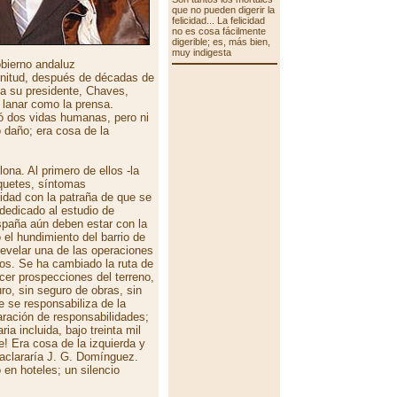
que no pueden digerir la
felicidad... La felicidad
no es cosa fácilmente
digerible; es, más bien,
muy indigesta
obierno andaluz
gnitud, después de décadas de
 a su presidente, Chaves,
 lanar como la prensa.
ó dos vidas humanas, pero ni
o daño; era cosa de la
ona. Al primero de ellos -la
oquetes, síntomas
lidad con la patraña de que se
 dedicado al estudio de
spaña aún deben estar con la
 el hundimiento del barrio de
velar una de las operaciones
os. Se ha cambiado la ruta de
cer prospecciones del terreno,
o, sin seguro de obras, sin
e se responsabiliza de la
aración de responsabilidades;
a incluida, bajo treinta mil
e! Era cosa de la izquierda y
aclararía J. G. Domínguez.
 en hoteles; un silencio