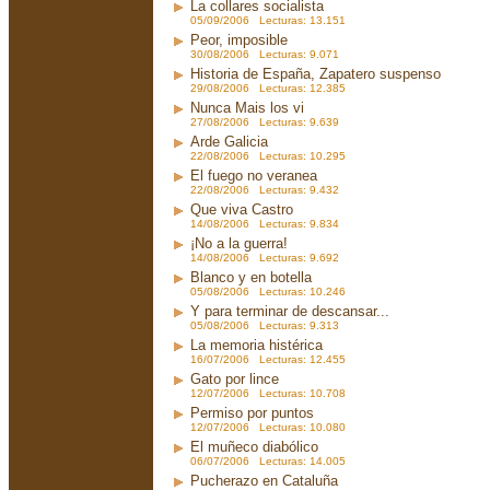
La collares socialista
05/09/2006 Lecturas: 13.151
Peor, imposible
30/08/2006 Lecturas: 9.071
Historia de España, Zapatero suspenso
29/08/2006 Lecturas: 12.385
Nunca Mais los vi
27/08/2006 Lecturas: 9.639
Arde Galicia
22/08/2006 Lecturas: 10.295
El fuego no veranea
22/08/2006 Lecturas: 9.432
Que viva Castro
14/08/2006 Lecturas: 9.834
¡No a la guerra!
14/08/2006 Lecturas: 9.692
Blanco y en botella
05/08/2006 Lecturas: 10.246
Y para terminar de descansar...
05/08/2006 Lecturas: 9.313
La memoria histérica
16/07/2006 Lecturas: 12.455
Gato por lince
12/07/2006 Lecturas: 10.708
Permiso por puntos
12/07/2006 Lecturas: 10.080
El muñeco diabólico
06/07/2006 Lecturas: 14.005
Pucherazo en Cataluña