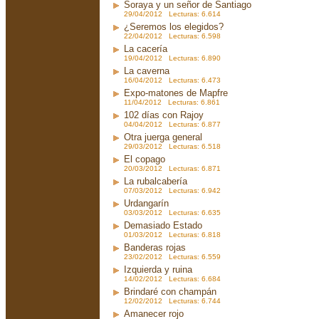
Soraya y un señor de Santiago
29/04/2012 Lecturas: 6.614
¿Seremos los elegidos?
22/04/2012 Lecturas: 6.598
La cacería
19/04/2012 Lecturas: 6.890
La caverna
16/04/2012 Lecturas: 6.473
Expo-matones de Mapfre
11/04/2012 Lecturas: 6.861
102 días con Rajoy
04/04/2012 Lecturas: 6.877
Otra juerga general
29/03/2012 Lecturas: 6.518
El copago
20/03/2012 Lecturas: 6.871
La rubalcabería
07/03/2012 Lecturas: 6.942
Urdangarín
03/03/2012 Lecturas: 6.635
Demasiado Estado
01/03/2012 Lecturas: 6.818
Banderas rojas
23/02/2012 Lecturas: 6.559
Izquierda y ruina
14/02/2012 Lecturas: 6.684
Brindaré con champán
12/02/2012 Lecturas: 6.744
Amanecer rojo