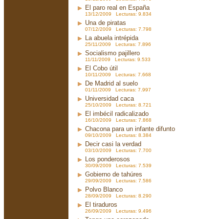
El paro real en España
13/12/2009 Lecturas: 9.834
Una de piratas
07/12/2009 Lecturas: 7.798
La abuela intrépida
25/11/2009 Lecturas: 7.896
Socialismo pajillero
11/11/2009 Lecturas: 9.533
El Cobo útil
10/11/2009 Lecturas: 7.668
De Madrid al suelo
01/11/2009 Lecturas: 7.997
Universidad caca
25/10/2009 Lecturas: 8.721
El imbécil radicalizado
16/10/2009 Lecturas: 7.868
Chacona para un infante difunto
09/10/2009 Lecturas: 8.384
Decir casi la verdad
03/10/2009 Lecturas: 7.700
Los ponderosos
30/09/2009 Lecturas: 7.539
Gobierno de tahúres
29/09/2009 Lecturas: 7.586
Polvo Blanco
28/09/2009 Lecturas: 8.290
El tiraduros
26/09/2009 Lecturas: 9.496