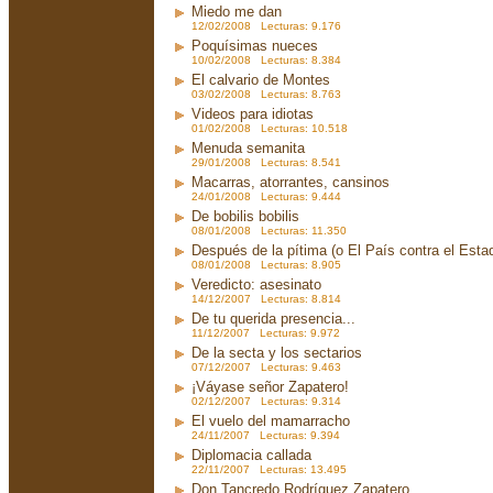
Miedo me dan
12/02/2008 Lecturas: 9.176
Poquísimas nueces
10/02/2008 Lecturas: 8.384
El calvario de Montes
03/02/2008 Lecturas: 8.763
Videos para idiotas
01/02/2008 Lecturas: 10.518
Menuda semanita
29/01/2008 Lecturas: 8.541
Macarras, atorrantes, cansinos
24/01/2008 Lecturas: 9.444
De bobilis bobilis
08/01/2008 Lecturas: 11.350
Después de la pítima (o El País contra el Est
08/01/2008 Lecturas: 8.905
Veredicto: asesinato
14/12/2007 Lecturas: 8.814
De tu querida presencia...
11/12/2007 Lecturas: 9.972
De la secta y los sectarios
07/12/2007 Lecturas: 9.463
¡Váyase señor Zapatero!
02/12/2007 Lecturas: 9.314
El vuelo del mamarracho
24/11/2007 Lecturas: 9.394
Diplomacia callada
22/11/2007 Lecturas: 13.495
Don Tancredo Rodríguez Zapatero