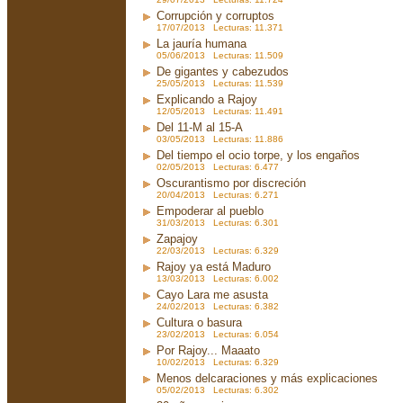
Corrupción y corruptos
17/07/2013 Lecturas: 11.371
La jauría humana
05/06/2013 Lecturas: 11.509
De gigantes y cabezudos
25/05/2013 Lecturas: 11.539
Explicando a Rajoy
12/05/2013 Lecturas: 11.491
Del 11-M al 15-A
03/05/2013 Lecturas: 11.886
Del tiempo el ocio torpe, y los engaños
02/05/2013 Lecturas: 6.477
Oscurantismo por discreción
20/04/2013 Lecturas: 6.271
Empoderar al pueblo
31/03/2013 Lecturas: 6.301
Zapajoy
22/03/2013 Lecturas: 6.329
Rajoy ya está Maduro
13/03/2013 Lecturas: 6.002
Cayo Lara me asusta
24/02/2013 Lecturas: 6.382
Cultura o basura
23/02/2013 Lecturas: 6.054
Por Rajoy... Maaato
10/02/2013 Lecturas: 6.329
Menos delcaraciones y más explicaciones
05/02/2013 Lecturas: 6.302