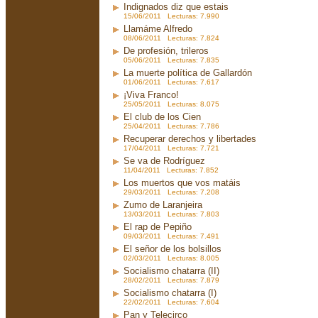
Indignados diz que estais
15/06/2011 Lecturas: 7.990
Llamáme Alfredo
08/06/2011 Lecturas: 7.824
De profesión, trileros
05/06/2011 Lecturas: 7.835
La muerte política de Gallardón
01/06/2011 Lecturas: 7.617
¡Viva Franco!
25/05/2011 Lecturas: 8.075
El club de los Cien
25/04/2011 Lecturas: 7.786
Recuperar derechos y libertades
17/04/2011 Lecturas: 7.721
Se va de Rodríguez
11/04/2011 Lecturas: 7.852
Los muertos que vos matáis
29/03/2011 Lecturas: 7.208
Zumo de Laranjeira
13/03/2011 Lecturas: 7.803
El rap de Pepiño
09/03/2011 Lecturas: 7.491
El señor de los bolsillos
02/03/2011 Lecturas: 8.005
Socialismo chatarra (II)
28/02/2011 Lecturas: 7.879
Socialismo chatarra (I)
22/02/2011 Lecturas: 7.604
Pan y Telecirco