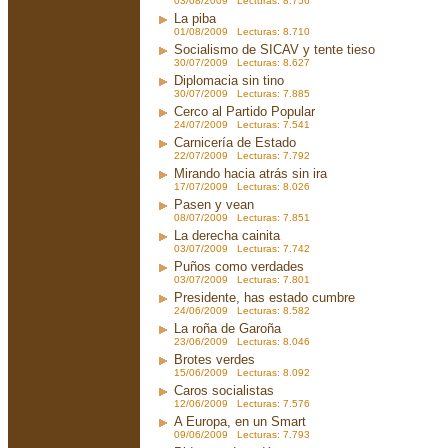
03/08/2009 Lecturas: 8.756
La piba
01/08/2009 Lecturas: 8.710
Socialismo de SICAV y tente tieso
30/07/2009 Lecturas: 8.627
Diplomacia sin tino
30/07/2009 Lecturas: 7.885
Cerco al Partido Popular
24/07/2009 Lecturas: 7.541
Carnicería de Estado
22/07/2009 Lecturas: 7.792
Mirando hacia atrás sin ira
17/07/2009 Lecturas: 8.026
Pasen y vean
08/07/2009 Lecturas: 7.851
La derecha cainita
03/07/2009 Lecturas: 7.742
Puños como verdades
03/07/2009 Lecturas: 7.801
Presidente, has estado cumbre
24/06/2009 Lecturas: 8.582
La roña de Garoña
23/06/2009 Lecturas: 8.046
Brotes verdes
15/06/2009 Lecturas: 8.092
Caros socialistas
12/06/2009 Lecturas: 7.576
A Europa, en un Smart
09/06/2009 Lecturas: 7.793