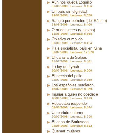
Aún nos queda Loquillo
31/08/2008 Lecturas: 8.456
Un país sin dignidad
29/08/2008 Lecturas: 8.670
Sangre por petróleo (del Báltico)
18/08/2008 Lecturas: 8.400
Otra de jueces (y juezas)
14/08/2008 Lecturas: 8.568
Objetivo cumplido
01/08/2008 Lecturas: 8.424
País socialista, país en ruina
31/07/2008 Lecturas: 12.279
El canalla de Solbes
31/07/2008 Lecturas: 8.481
La ley de Lynch
26/07/2008 Lecturas: 9.600
El precio del pollo
22/07/2008 Lecturas: 9.369
Los españoles perdieron
15/07/2008 Lecturas: 8.059
Injuriar a quien no obedece
18/06/2008 Lecturas: 8.419
Rubalcaba responde
09/06/2008 Lecturas: 8.644
Un partido enfermo
26/05/2008 Lecturas: 8.250
El asno de Barlusconi
03/05/2008 Lecturas: 8.612
Quemar mujeres