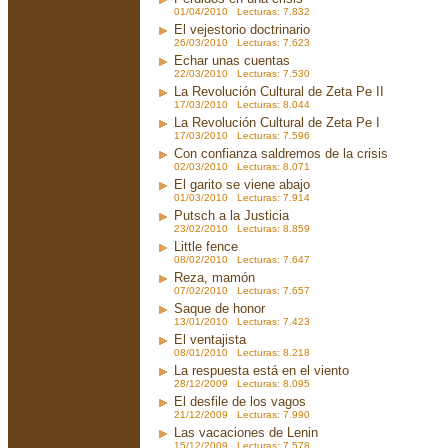
01/04/2010 Lecturas: 7.832
El vejestorio doctrinario
26/03/2010 Lecturas: 7.623
Echar unas cuentas
22/03/2010 Lecturas: 7.530
La Revolución Cultural de Zeta Pe II
17/03/2010 Lecturas: 8.044
La Revolución Cultural de Zeta Pe I
17/03/2010 Lecturas: 7.596
Con confianza saldremos de la crisis
02/03/2010 Lecturas: 8.071
El garito se viene abajo
01/03/2010 Lecturas: 7.914
Putsch a la Justicia
23/02/2010 Lecturas: 8.859
Little fence
08/02/2010 Lecturas: 7.647
Reza, mamón
07/02/2010 Lecturas: 7.657
Saque de honor
13/01/2010 Lecturas: 7.423
El ventajista
08/01/2010 Lecturas: 8.218
La respuesta está en el viento
28/12/2009 Lecturas: 8.095
El desfile de los vagos
21/12/2009 Lecturas: 7.990
Las vacaciones de Lenin
15/12/2009 Lecturas: 7.578