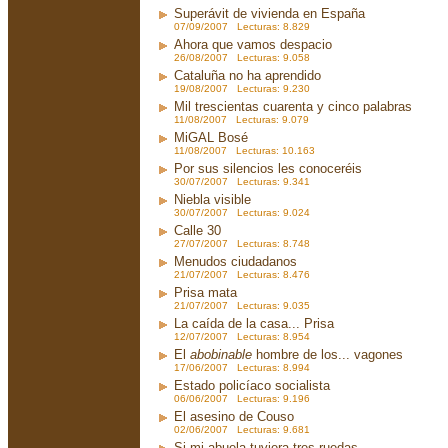
Superávit de vivienda en España
07/09/2007 Lecturas: 8.829
Ahora que vamos despacio
26/08/2007 Lecturas: 9.058
Cataluña no ha aprendido
19/08/2007 Lecturas: 9.230
Mil trescientas cuarenta y cinco palabras
11/08/2007 Lecturas: 9.079
MiGAL Bosé
11/08/2007 Lecturas: 10.163
Por sus silencios les conoceréis
30/07/2007 Lecturas: 9.341
Niebla visible
30/07/2007 Lecturas: 9.024
Calle 30
27/07/2007 Lecturas: 8.748
Menudos ciudadanos
21/07/2007 Lecturas: 8.476
Prisa mata
21/07/2007 Lecturas: 9.035
La caída de la casa... Prisa
12/07/2007 Lecturas: 8.954
El
abobinable
hombre de los... vagones
17/06/2007 Lecturas: 8.994
Estado policíaco socialista
06/06/2007 Lecturas: 9.196
El asesino de Couso
02/06/2007 Lecturas: 9.681
Si mi abuela tuviera tres ruedas