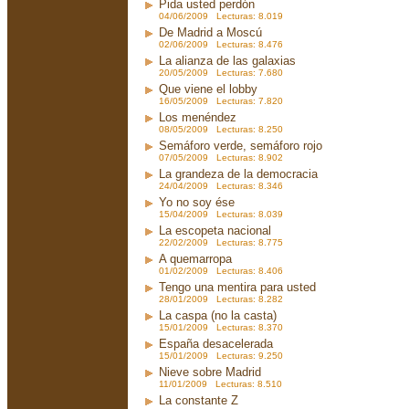
Pida usted perdón
04/06/2009 Lecturas: 8.019
De Madrid a Moscú
02/06/2009 Lecturas: 8.476
La alianza de las galaxias
20/05/2009 Lecturas: 7.680
Que viene el lobby
16/05/2009 Lecturas: 7.820
Los menéndez
08/05/2009 Lecturas: 8.250
Semáforo verde, semáforo rojo
07/05/2009 Lecturas: 8.902
La grandeza de la democracia
24/04/2009 Lecturas: 8.346
Yo no soy ése
15/04/2009 Lecturas: 8.039
La escopeta nacional
22/02/2009 Lecturas: 8.775
A quemarropa
01/02/2009 Lecturas: 8.406
Tengo una mentira para usted
28/01/2009 Lecturas: 8.282
La caspa (no la casta)
15/01/2009 Lecturas: 8.370
España desacelerada
15/01/2009 Lecturas: 9.250
Nieve sobre Madrid
11/01/2009 Lecturas: 8.510
La constante Z