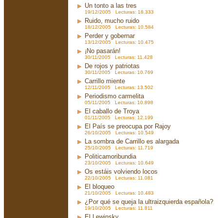
Un tonto a las tres
19/12/2005 Lecturas: 18.333
Ruido, mucho ruido
18/12/2005 Lecturas: 10.584
Perder y gobernar
13/12/2005 Lecturas: 10.475
¡No pasarán!
30/11/2005 Lecturas: 11.428
De rojos y patriotas
30/11/2005 Lecturas: 10.769
Carrillo miente
12/11/2005 Lecturas: 13.502
Periodismo carmelita
05/11/2005 Lecturas: 10.898
El caballo de Troya
01/11/2005 Lecturas: 12.199
El País se preocupa por Rajoy
26/10/2005 Lecturas: 10.549
La sombra de Carrillo es alargada
25/10/2005 Lecturas: 11.719
Politicamoribundia
23/10/2005 Lecturas: 10.649
Os estáis volviendo locos
22/10/2005 Lecturas: 11.081
El bloqueo
21/10/2005 Lecturas: 10.483
¿Por qué se queja la ultraizquierda española?
19/10/2005 Lecturas: 11.811
El Lewinsky