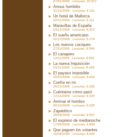
07/01/2009 Lecturas: 10.027
Annus horribilis
31/12/2008 Lecturas: 8.141
Un hotel de Mallorca
22/12/2008 Lecturas: 8.111
Maravillas de España
03/12/2008 Lecturas: 8.522
El sueño americano
02/12/2008 Lecturas: 8.176
Los nuevos caciques
27/11/2008 Lecturas: 8.569
El canapero
13/11/2008 Lecturas: 8.802
La nueva Inquisición
03/11/2008 Lecturas: 8.466
El payaso imposible
29/10/2008 Lecturas: 9.624
Confíe en mi
26/10/2008 Lecturas: 8.262
Cuéntame cómo pasó
12/10/2008 Lecturas: 9.335
Arrimar el hombro
06/10/2008 Lecturas: 8.035
Zapatético
29/09/2008 Lecturas: 8.567
El expreso de medianoche
17/09/2008 Lecturas: 8.868
Que paguen los votantes
10/09/2008 Lecturas: 8.496