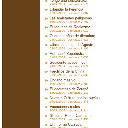
Tengo una corazonada
23/09/2009 Lecturas: 7.570
Dilapidar la herencia
17/09/2009 Lecturas: 8.887
Las amistades peligrosas
15/09/2009 Lecturas: 7.797
El rebuzno de Rodiezmo
09/09/2009 Lecturas: 8.012
Cuarenta años de dictadura
05/09/2009 Lecturas: 7.927
Ultimo domingo de Agosto
04/09/2009 Lecturas: 8.102
Así habló Zapatustra
31/08/2009 Lecturas: 8.038
Sedicente académico
24/08/2009 Lecturas: 7.872
Farolillos de la China
21/08/2009 Lecturas: 7.833
Engaño masivo
19/08/2009 Lecturas: 7.789
El decretazo de Zetapé
18/08/2009 Lecturas: 7.417
Nuestra Cultura por los suelos
15/08/2009 Lecturas: 7.878
Vacaciones reales
10/08/2009 Lecturas: 8.214
Strauss, Perle, Camps....
07/08/2009 Lecturas: 8.450
El Informe Calzada