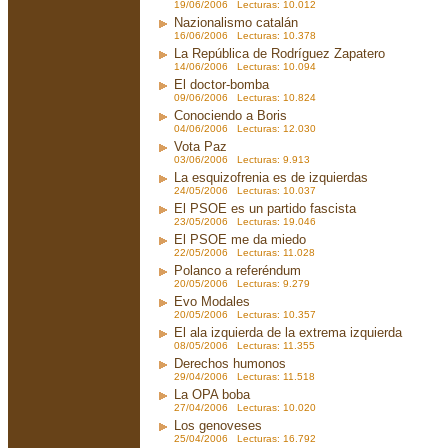
19/06/2006 Lecturas: 10.012
Nazionalismo catalán
16/06/2006 Lecturas: 10.378
La República de Rodríguez Zapatero
14/06/2006 Lecturas: 10.094
El doctor-bomba
09/06/2006 Lecturas: 10.824
Conociendo a Boris
04/06/2006 Lecturas: 12.030
Vota Paz
03/06/2006 Lecturas: 9.913
La esquizofrenia es de izquierdas
24/05/2006 Lecturas: 10.037
El PSOE es un partido fascista
23/05/2006 Lecturas: 19.046
El PSOE me da miedo
22/05/2006 Lecturas: 11.028
Polanco a referéndum
20/05/2006 Lecturas: 9.279
Evo Modales
20/05/2006 Lecturas: 10.357
El ala izquierda de la extrema izquierda
08/05/2006 Lecturas: 11.355
Derechos humonos
29/04/2006 Lecturas: 11.518
La OPA boba
27/04/2006 Lecturas: 10.020
Los genoveses
25/04/2006 Lecturas: 16.792