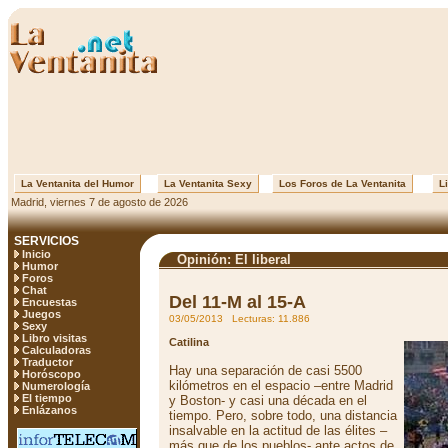
La Ventanita del Humor
La Ventanita Sexy
Los Foros de La Ventanita
Li
Madrid, viernes 7 de agosto de 2026
SERVICIOS
Inicio
Opinión: El liberal
Humor
Foros
Chat
Del 11-M al 15-A
Encuestas
Juegos
03/05/2013 Lecturas: 11.886
Sexy
Libro visitas
Catilina
Calculadoras
Traductor
Hay una separación de casi 5500
Horóscopo
kilómetros en el espacio –entre Madrid
Numerología
El tiempo
y Boston- y casi una década en el
Enlázanos
tiempo. Pero, sobre todo, una distancia
insalvable en la actitud de las élites –
más que de los pueblos- ante actos de