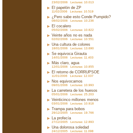
23/02/2006 Lecturas: 10.013
El papelón de ZP
11/02/2006 Lecturas: 10.519
¿Pero sabe esto Conde Pumpido?
08/02/2006 Lecturas: 10.236
El cocalero
05/02/2006 Lecturas: 10.822
Veinte años no es nada
02/02/2006 Lecturas: 10.551
Una cultura de colores
18/01/2006 Lecturas: 13.690
Se equivoca Girauta
14/01/2006 Lecturas: 11.403
Más claro, agua
12/01/2006 Lecturas: 10.855
El retorno de CORRUPSOE
11/01/2006 Lecturas: 12.037
Nos equivocamos
09/01/2006 Lecturas: 10.993
La carretera de los huesos
05/01/2006 Lecturas: 25.203
Veinticinco millones menos
03/01/2006 Lecturas: 10.918
Trampa para bobos
29/12/2005 Lecturas: 19.766
La profecía
27/12/2005 Lecturas: 12.893
Una dolorosa soledad
24/12/2005 Lecturas: 11.098