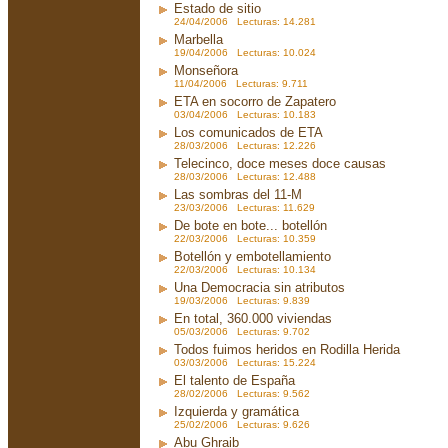
Estado de sitio
24/04/2006 Lecturas: 14.281
Marbella
19/04/2006 Lecturas: 10.024
Monseñora
11/04/2006 Lecturas: 9.711
ETA en socorro de Zapatero
03/04/2006 Lecturas: 10.183
Los comunicados de ETA
28/03/2006 Lecturas: 12.226
Telecinco, doce meses doce causas
28/03/2006 Lecturas: 12.488
Las sombras del 11-M
23/03/2006 Lecturas: 11.629
De bote en bote... botellón
22/03/2006 Lecturas: 10.359
Botellón y embotellamiento
22/03/2006 Lecturas: 10.134
Una Democracia sin atributos
19/03/2006 Lecturas: 9.839
En total, 360.000 viviendas
05/03/2006 Lecturas: 9.702
Todos fuimos heridos en Rodilla Herida
03/03/2006 Lecturas: 15.224
El talento de España
28/02/2006 Lecturas: 9.562
Izquierda y gramática
25/02/2006 Lecturas: 9.626
Abu Ghraib