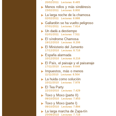
20/02/2011 Lecturas: 8.465
Menos rollos y más sindéresis
15/02/2011 Lecturas: 8.800
La larga noche de la chamosa
02/02/2011 Lecturas: 8.888
Gallardón se ha vuelto peligroso
07/01/2011 Lecturas: 7.814
Un dadá a destiempo
01/01/2011 Lecturas: 7.511
El síndrome Chamosa
19/12/2010 Lecturas: 8.206
El Ministerio del Jumento
17/12/2010 Lecturas: 8.716
España alarmada
10/12/2010 Lecturas: 8.216
El País, el paisaje y el paisanaje
17/11/2010 Lecturas: 9.648
Impuestos, más o menos
11/11/2010 Lecturas: 8.504
La huida como solución
10/11/2010 Lecturas: 7.978
El Tea Party
22/10/2010 Lecturas: 7.429
Toxo y Moxo (parte II)
09/10/2010 Lecturas: 7.953
Toxo y Moxo (parte I)
09/10/2010 Lecturas: 7.894
La larga marcha de Zapa-tín
25/09/2010 Lecturas: 7.716