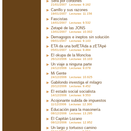
Será por cordones
21/01/2007 Lecturas: 9.162
Carrillo y sus razones
19/01/2007 Lecturas: 11.156
Fascistas
14/01/2007 Lecturas: 9.532
Zetapé de las JONS
13/01/2007 Lecturas: 10.002
Demagogos e ineptos sin solución
09/01/2007 Lecturas: 9.143
ETA da una bofETAda a zETApé
05/01/2007 Lecturas: 9.484
El okupa de la Moncloa
26/12/2006 Lecturas: 10.103
Un viaje a ninguna parte
24/12/2006 Lecturas: 9.079
Mi Gente
24/12/2006 Lecturas: 10.625
Gabilondo investiga el milagro
20/12/2006 Lecturas: 9.452
El estado social socialista
14/12/2006 Lecturas: 9.553
Acojonante subida de impuestos
11/12/2006 Lecturas: 12.300
Educación para la masonería
08/12/2006 Lecturas: 13.295
El Capitán Lozano
08/12/2006 Lecturas: 12.952
Un largo y tortuoso camino