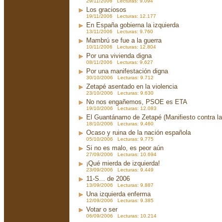
29/11/2006 Lecturas: 9.094
Los graciosos
19/11/2006 Lecturas: 12.177
En España gobierna la izquierda
13/11/2006 Lecturas: 9.760
Mambrú se fue a la guerra
10/11/2006 Lecturas: 12.804
Por una vivienda digna
08/11/2006 Lecturas: 9.627
Por una manifestación digna
30/10/2006 Lecturas: 9.712
Zetapé asentado en la violencia
23/10/2006 Lecturas: 9.630
No nos engañemos, PSOE es ETA
19/10/2006 Lecturas: 12.083
El Guantánamo de Zetapé (Manifiesto contra la 
18/10/2006 Lecturas: 9.460
Ocaso y ruina de la nación española
05/10/2006 Lecturas: 9.775
Si no es malo, es peor aún
27/09/2006 Lecturas: 10.694
¡Qué mierda de izquierda!
23/09/2006 Lecturas: 9.449
11-S... de 2006
13/09/2006 Lecturas: 9.887
Una izquierda enferma
12/09/2006 Lecturas: 9.385
Votar o ser
06/09/2006 Lecturas: 10.214