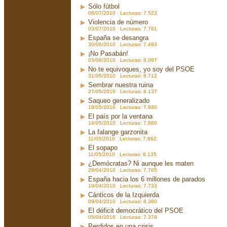
Sólo fútbol
06/07/2010 Lecturas: 7.523
Violencia de número
03/07/2010 Lecturas: 7.761
España se desangra
30/06/2010 Lecturas: 7.493
¡No Pasabán!
03/06/2010 Lecturas: 8.097
No te equivoques, yo soy del PSOE
31/05/2010 Lecturas: 8.712
Sembrar nuestra ruina
27/05/2010 Lecturas: 8.137
Saqueo generalizado
18/05/2010 Lecturas: 7.930
El país por la ventana
14/05/2010 Lecturas: 7.880
La falange garzonita
11/05/2010 Lecturas: 7.862
El sopapo
11/05/2010 Lecturas: 8.135
¿Demócratas? Ni aunque les maten
29/04/2010 Lecturas: 7.705
España hacia los 6 millones de parados
19/04/2010 Lecturas: 7.733
Cánticos de la Izquierda
09/04/2010 Lecturas: 8.380
El déficit democrático del PSOE
05/04/2010 Lecturas: 7.378
Perdidos en una crisis