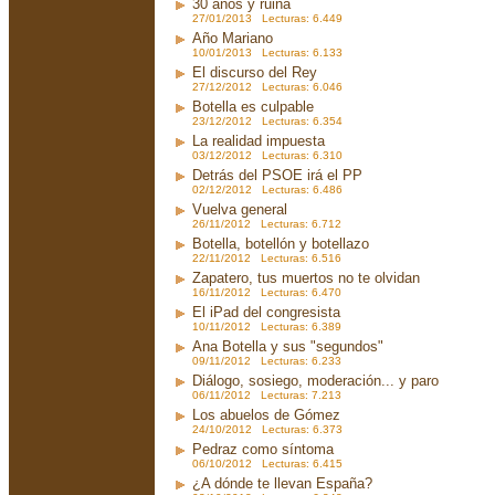
30 años y ruina
27/01/2013 Lecturas: 6.449
Año Mariano
10/01/2013 Lecturas: 6.133
El discurso del Rey
27/12/2012 Lecturas: 6.046
Botella es culpable
23/12/2012 Lecturas: 6.354
La realidad impuesta
03/12/2012 Lecturas: 6.310
Detrás del PSOE irá el PP
02/12/2012 Lecturas: 6.486
Vuelva general
26/11/2012 Lecturas: 6.712
Botella, botellón y botellazo
22/11/2012 Lecturas: 6.516
Zapatero, tus muertos no te olvidan
16/11/2012 Lecturas: 6.470
El iPad del congresista
10/11/2012 Lecturas: 6.389
Ana Botella y sus "segundos"
09/11/2012 Lecturas: 6.233
Diálogo, sosiego, moderación... y paro
06/11/2012 Lecturas: 7.213
Los abuelos de Gómez
24/10/2012 Lecturas: 6.373
Pedraz como síntoma
06/10/2012 Lecturas: 6.415
¿A dónde te llevan España?