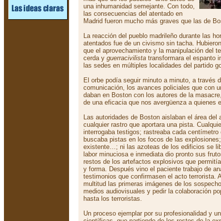
una inhumanidad semejante. Con todo,
las consecuencias del atentado en
Madrid fueron mucho más graves que las de Bo
La reacción del pueblo madrileño durante las hor
atentados fue de un civismo sin tacha. Hubieron
que el aprovechamiento y la manipulación del te
cerda y
guerracivilista
transformara el espanto in
las sedes en múltiples localidades del partido g
El orbe podía seguir minuto a minuto, a través 
comunicación, los avances policiales que con u
daban en Boston con los autores de la masacre
de una eficacia que nos avergüenza a quienes 
Las autoridades de Boston aislaban el área del 
cualquier rastro que aportara una pista. Cualqui
interrogaba testigos; rastreaba cada centímetro 
buscaba pistas en los focos de las explosiones
existente…; ni las azoteas de los edificios se l
labor minuciosa e inmediata dio pronto sus fru
restos de los artefactos explosivos que permití
y forma. Después vino el paciente trabajo de anal
testimonios que confirmasen el acto terrorista. A
multitud las primeras imágenes de los sospecho
medios audiovisuales y pedir la colaboración popu
hasta los terroristas.
Un proceso ejemplar por su profesionalidad y un
científicas, que partiendo de los restos de la e