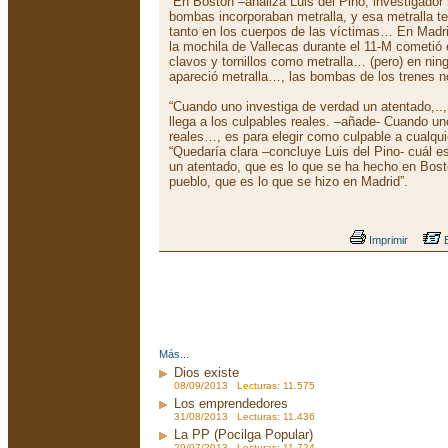
“En Boston –analiza Luis del Pino, investigador 
bombas incorporaban metralla, y esa metralla te
tanto en los cuerpos de las víctimas… En Madri
la mochila de Vallecas durante el 11-M cometió el
clavos y tornillos como metralla… (pero) en ni
apareció metralla…, las bombas de los trenes no
“Cuando uno investiga de verdad un atentado,..
llega a los culpables reales. –añade- Cuando un
reales…, es para elegir como culpable a cualqu
“Quedaría clara –concluye Luis del Pino- cuál es 
un atentado, que es lo que se ha hecho en Bost
pueblo, que es lo que se hizo en Madrid”.
Imprimir
E
Más...
Dios existe
08/09/2013 Lecturas: 11.575
Los emprendedores
31/08/2013 Lecturas: 11.436
La PP (Pocilga Popular)
29/07/2013 Lecturas: 11.724