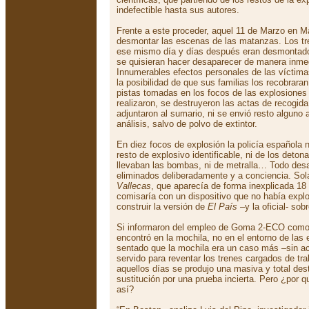
indefectible hasta sus autores.
Frente a este proceder, aquel 11 de Marzo en Ma
desmontar las escenas de las matanzas. Los tre
ese mismo día y días después eran desmontado
se quisieran hacer desaparecer de manera inmedi
Innumerables efectos personales de las víctima
la posibilidad de que sus familias los recobraran
pistas tomadas en los focos de las explosione
realizaron, se destruyeron las actas de recogid
adjuntaron al sumario, ni se envió resto alguno a
análisis, salvo de polvo de extintor.
En diez focos de explosión la policía española 
resto de explosivo identificable, ni de los deton
llevaban las bombas, ni de metralla… Todo des
eliminados deliberadamente y a conciencia. So
Vallecas
, que aparecía de forma inexplicada 1
comisaría con un dispositivo que no había explo
construir la versión de
El País
–y la oficial- sob
Si informaron del empleo de Goma 2-ECO como 
encontró en la mochila, no en el entorno de las 
sentado que la mochila era un caso más –sin act
servido para reventar los trenes cargados de tra
aquellos días se produjo una masiva y total des
sustitución por una prueba incierta. Pero ¿por 
así?