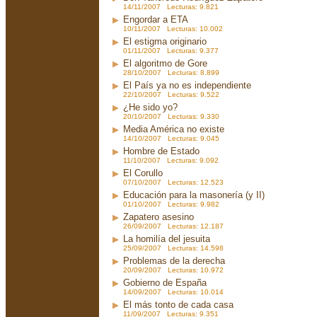
14/11/2007 Lecturas: 9.821
Engordar a ETA
10/11/2007 Lecturas: 10.002
El estigma originario
01/11/2007 Lecturas: 9.377
El algoritmo de Gore
28/10/2007 Lecturas: 8.899
El País ya no es independiente
22/10/2007 Lecturas: 9.522
¿He sido yo?
20/10/2007 Lecturas: 9.330
Media América no existe
14/10/2007 Lecturas: 9.045
Hombre de Estado
11/10/2007 Lecturas: 9.092
El Corullo
07/10/2007 Lecturas: 12.523
Educación para la masonería (y II)
01/10/2007 Lecturas: 9.982
Zapatero asesino
26/09/2007 Lecturas: 12.187
La homilía del jesuita
25/09/2007 Lecturas: 14.598
Problemas de la derecha
20/09/2007 Lecturas: 10.972
Gobierno de España
14/09/2007 Lecturas: 10.014
El más tonto de cada casa
11/09/2007 Lecturas: 9.351