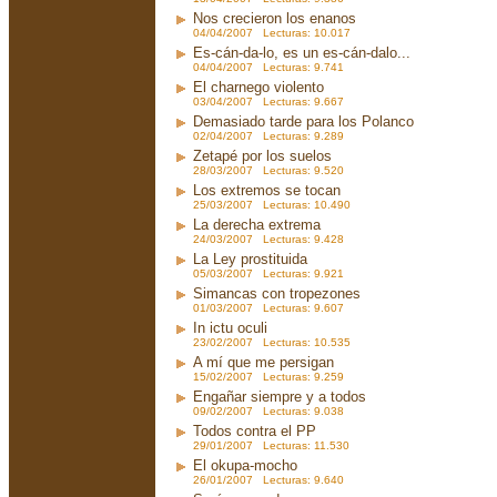
Nos crecieron los enanos
04/04/2007 Lecturas: 10.017
Es-cán-da-lo, es un es-cán-dalo...
04/04/2007 Lecturas: 9.741
El charnego violento
03/04/2007 Lecturas: 9.667
Demasiado tarde para los Polanco
02/04/2007 Lecturas: 9.289
Zetapé por los suelos
28/03/2007 Lecturas: 9.520
Los extremos se tocan
25/03/2007 Lecturas: 10.490
La derecha extrema
24/03/2007 Lecturas: 9.428
La Ley prostituida
05/03/2007 Lecturas: 9.921
Simancas con tropezones
01/03/2007 Lecturas: 9.607
In ictu oculi
23/02/2007 Lecturas: 10.535
A mí que me persigan
15/02/2007 Lecturas: 9.259
Engañar siempre y a todos
09/02/2007 Lecturas: 9.038
Todos contra el PP
29/01/2007 Lecturas: 11.530
El okupa-mocho
26/01/2007 Lecturas: 9.640