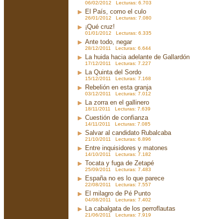
06/02/2012 Lecturas: 6.703
El País, como el culo
26/01/2012 Lecturas: 7.080
¡Qué cruz!
01/01/2012 Lecturas: 6.335
Ante todo, negar
28/12/2011 Lecturas: 6.644
La huida hacia adelante de Gallardón
17/12/2011 Lecturas: 7.227
La Quinta del Sordo
15/12/2011 Lecturas: 7.168
Rebelión en esta granja
03/12/2011 Lecturas: 7.012
La zorra en el gallinero
18/11/2011 Lecturas: 7.639
Cuestión de confianza
14/11/2011 Lecturas: 7.085
Salvar al candidato Rubalcaba
21/10/2011 Lecturas: 6.896
Entre inquisidores y matones
14/10/2011 Lecturas: 7.182
Tocata y fuga de Zetapé
25/09/2011 Lecturas: 7.483
España no es lo que parece
22/08/2011 Lecturas: 7.557
El milagro de Pé Punto
04/08/2011 Lecturas: 7.402
La cabalgata de los perroflautas
21/06/2011 Lecturas: 7.919