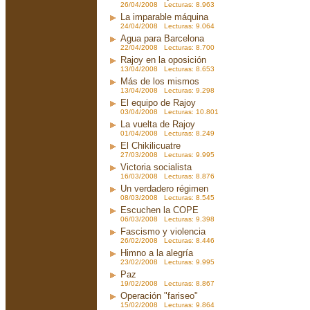
26/04/2008 Lecturas: 8.963
La imparable máquina
24/04/2008 Lecturas: 9.064
Agua para Barcelona
22/04/2008 Lecturas: 8.700
Rajoy en la oposición
13/04/2008 Lecturas: 8.653
Más de los mismos
13/04/2008 Lecturas: 9.298
El equipo de Rajoy
03/04/2008 Lecturas: 10.801
La vuelta de Rajoy
01/04/2008 Lecturas: 8.249
El Chikilicuatre
27/03/2008 Lecturas: 9.995
Victoria socialista
16/03/2008 Lecturas: 8.876
Un verdadero régimen
08/03/2008 Lecturas: 8.545
Escuchen la COPE
06/03/2008 Lecturas: 9.398
Fascismo y violencia
26/02/2008 Lecturas: 8.446
Himno a la alegría
23/02/2008 Lecturas: 9.995
Paz
19/02/2008 Lecturas: 8.867
Operación "fariseo"
15/02/2008 Lecturas: 9.864