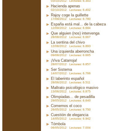
03/10/2012 Lecturas: 6.343
Hacienda apenas
02/10/2012 Lecturas: 6.402
Rajoy coge la guillette
17/09/2012 Lecturas: 6.780
España está mal... de la cabeza
12/09/2012 Lecturas: 6.684
Que alguien (nos) intervenga
28/08/2012 Lecturas: 6.667
La sentina del chivo
12/08/2012 Lecturas: 6.893
Una izquierda aberroncha
09/08/2012 Lecturas: 6.665
¡Viva Catarroja!
28/07/2012 Lecturas: 6.857
Ser Sistema
14/07/2012 Lecturas: 6.766
El laberinto español
28/06/2012 Lecturas: 6.511
Maltrato psicológico masivo
13/06/2012 Lecturas: 6.875
Olimpiadas... de pesadilla
29/05/2012 Lecturas: 6.640
Comernos el coco
26/05/2012 Lecturas: 6.750
Cuestión de elegancia
14/05/2012 Lecturas: 6.942
Tómbola
06/05/2012 Lecturas: 7.004