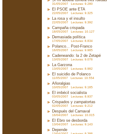
31/05/2007 Lecturas: 9.280
El PSOE ante ETA
22/05/2007 Lecturas: 9.325
La rosa y el insulto
22/05/2007 Lecturas: 9.392
Campaña crispada
18/05/2007 Lecturas: 10.127
Demasiada política
17/05/2007 Lecturas: 8.834
Polanco... Post-Franco
16/05/2007 Lecturas: 9.985
Cadeneando: la 2 de Zetapé
13/05/2007 Lecturas: 9.076
La Garzona
13/05/2007 Lecturas: 8.982
El suicidio de Polanco
11/05/2007 Lecturas: 10.554
Añoralgias
10/05/2007 Lecturas: 9.185
El imbécil socialista
03/05/2007 Lecturas: 8.937
Crispados y zampatortas
02/05/2007 Lecturas: 9.212
Después del Carnaval
16/04/2007 Lecturas: 10.015
El Ebro se desborda
13/04/2007 Lecturas: 9.143
Depende
13/04/2007 Lecturas: 9.386