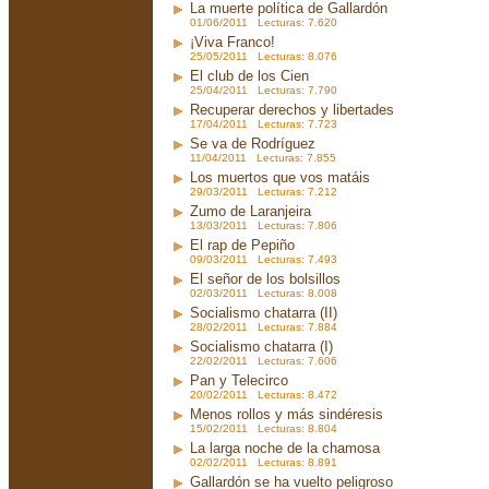
La muerte política de Gallardón
01/06/2011 Lecturas: 7.620
¡Viva Franco!
25/05/2011 Lecturas: 8.076
El club de los Cien
25/04/2011 Lecturas: 7.790
Recuperar derechos y libertades
17/04/2011 Lecturas: 7.723
Se va de Rodríguez
11/04/2011 Lecturas: 7.855
Los muertos que vos matáis
29/03/2011 Lecturas: 7.212
Zumo de Laranjeira
13/03/2011 Lecturas: 7.806
El rap de Pepiño
09/03/2011 Lecturas: 7.493
El señor de los bolsillos
02/03/2011 Lecturas: 8.008
Socialismo chatarra (II)
28/02/2011 Lecturas: 7.884
Socialismo chatarra (I)
22/02/2011 Lecturas: 7.606
Pan y Telecirco
20/02/2011 Lecturas: 8.472
Menos rollos y más sindéresis
15/02/2011 Lecturas: 8.804
La larga noche de la chamosa
02/02/2011 Lecturas: 8.891
Gallardón se ha vuelto peligroso