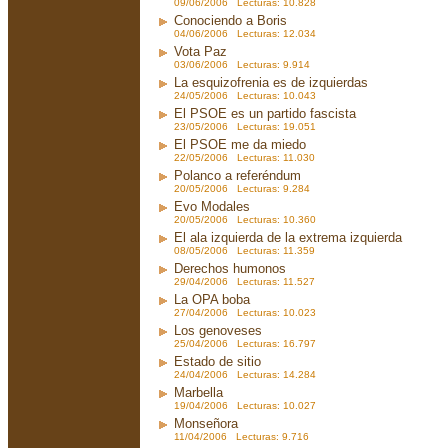
09/06/2006 Lecturas: 10.828
Conociendo a Boris
04/06/2006 Lecturas: 12.034
Vota Paz
03/06/2006 Lecturas: 9.914
La esquizofrenia es de izquierdas
24/05/2006 Lecturas: 10.043
El PSOE es un partido fascista
23/05/2006 Lecturas: 19.051
El PSOE me da miedo
22/05/2006 Lecturas: 11.030
Polanco a referéndum
20/05/2006 Lecturas: 9.284
Evo Modales
20/05/2006 Lecturas: 10.360
El ala izquierda de la extrema izquierda
08/05/2006 Lecturas: 11.359
Derechos humonos
29/04/2006 Lecturas: 11.527
La OPA boba
27/04/2006 Lecturas: 10.023
Los genoveses
25/04/2006 Lecturas: 16.797
Estado de sitio
24/04/2006 Lecturas: 14.284
Marbella
19/04/2006 Lecturas: 10.027
Monseñora
11/04/2006 Lecturas: 9.716