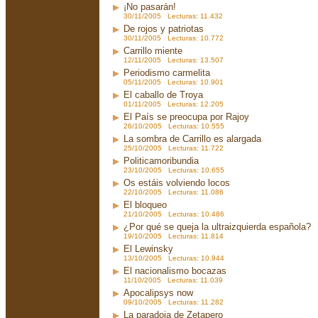
¡No pasarán!
30/11/2005 Lecturas: 11.432
De rojos y patriotas
30/11/2005 Lecturas: 10.772
Carrillo miente
12/11/2005 Lecturas: 13.507
Periodismo carmelita
05/11/2005 Lecturas: 10.901
El caballo de Troya
01/11/2005 Lecturas: 12.205
El País se preocupa por Rajoy
26/10/2005 Lecturas: 10.555
La sombra de Carrillo es alargada
25/10/2005 Lecturas: 11.722
Politicamoribundia
23/10/2005 Lecturas: 10.655
Os estáis volviendo locos
22/10/2005 Lecturas: 11.086
El bloqueo
21/10/2005 Lecturas: 10.486
¿Por qué se queja la ultraizquierda española?
19/10/2005 Lecturas: 11.814
El Lewinsky
13/10/2005 Lecturas: 10.944
El nacionalismo bocazas
11/10/2005 Lecturas: 11.039
Apocalipsys now
09/10/2005 Lecturas: 11.282
La paradoja de Zetapero