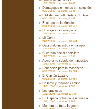
Zetapé de las JONS
13/01/2007 Lecturas: 10.011
Demagogos e ineptos sin solución
09/01/2007 Lecturas: 9.146
ETA da una bofETAda a zETApé
05/01/2007 Lecturas: 9.487
El okupa de la Moncloa
26/12/2006 Lecturas: 10.107
Un viaje a ninguna parte
24/12/2006 Lecturas: 9.081
Mi Gente
24/12/2006 Lecturas: 10.628
Gabilondo investiga el milagro
20/12/2006 Lecturas: 9.455
El estado social socialista
14/12/2006 Lecturas: 9.560
Acojonante subida de impuestos
11/12/2006 Lecturas: 12.302
Educación para la masonería
08/12/2006 Lecturas: 13.298
El Capitán Lozano
08/12/2006 Lecturas: 12.954
Un largo y tortuoso camino
29/11/2006 Lecturas: 9.096
Los graciosos
19/11/2006 Lecturas: 12.179
En España gobierna la izquierda
13/11/2006 Lecturas: 9.762
Mambrú se fue a la guerra
10/11/2006 Lecturas: 12.806