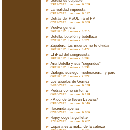
Botella es culpable
23/12/2012 Lecturas: 6.359
La realidad impuesta
03/12/2012 Lecturas: 6.312
Detrás del PSOE irá el PP
02/12/2012 Lecturas: 6.489
Vuelva general
26/11/2012 Lecturas: 6.715
Botella, botellón y botellazo
22/11/2012 Lecturas: 6.521
Zapatero, tus muertos no te olvidan
16/11/2012 Lecturas: 6.477
El iPad del congresista
10/11/2012 Lecturas: 6.394
Ana Botella y sus "segundos"
09/11/2012 Lecturas: 6.238
Diálogo, sosiego, moderación... y paro
06/11/2012 Lecturas: 7.222
Los abuelos de Gómez
24/10/2012 Lecturas: 6.378
Pedraz como síntoma
06/10/2012 Lecturas: 6.418
¿A dónde te llevan España?
03/10/2012 Lecturas: 6.346
Hacienda apenas
02/10/2012 Lecturas: 6.406
Rajoy coge la guillette
17/09/2012 Lecturas: 6.782
España está mal... de la cabeza