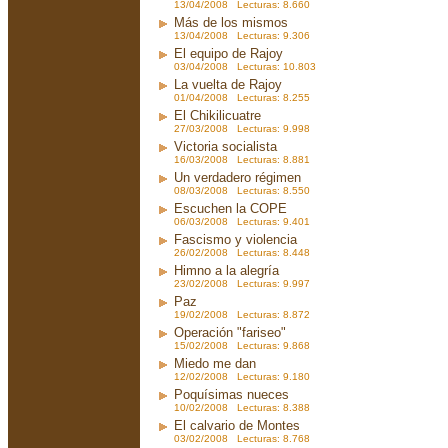
13/04/2008 Lecturas: 8.660
Más de los mismos
13/04/2008 Lecturas: 9.306
El equipo de Rajoy
03/04/2008 Lecturas: 10.803
La vuelta de Rajoy
01/04/2008 Lecturas: 8.255
El Chikilicuatre
27/03/2008 Lecturas: 9.998
Victoria socialista
16/03/2008 Lecturas: 8.881
Un verdadero régimen
08/03/2008 Lecturas: 8.550
Escuchen la COPE
06/03/2008 Lecturas: 9.401
Fascismo y violencia
26/02/2008 Lecturas: 8.448
Himno a la alegría
23/02/2008 Lecturas: 9.997
Paz
19/02/2008 Lecturas: 8.872
Operación "fariseo"
15/02/2008 Lecturas: 9.868
Miedo me dan
12/02/2008 Lecturas: 9.180
Poquísimas nueces
10/02/2008 Lecturas: 8.388
El calvario de Montes
03/02/2008 Lecturas: 8.768