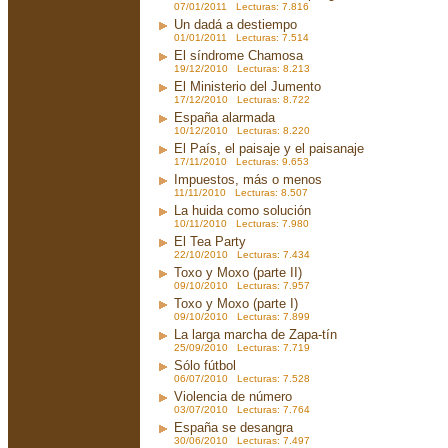
07/01/2011 Lecturas: 7.816
Un dadá a destiempo
01/01/2011 Lecturas: 7.514
El síndrome Chamosa
19/12/2010 Lecturas: 8.213
El Ministerio del Jumento
17/12/2010 Lecturas: 8.722
España alarmada
10/12/2010 Lecturas: 8.220
El País, el paisaje y el paisanaje
17/11/2010 Lecturas: 9.653
Impuestos, más o menos
11/11/2010 Lecturas: 8.507
La huida como solución
10/11/2010 Lecturas: 7.980
El Tea Party
22/10/2010 Lecturas: 7.434
Toxo y Moxo (parte II)
09/10/2010 Lecturas: 7.957
Toxo y Moxo (parte I)
09/10/2010 Lecturas: 7.899
La larga marcha de Zapa-tín
25/09/2010 Lecturas: 7.719
Sólo fútbol
06/07/2010 Lecturas: 7.528
Violencia de número
03/07/2010 Lecturas: 7.764
España se desangra
30/06/2010 Lecturas: 7.497