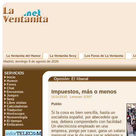
La Ventanita del Humor
La Ventanita Sexy
Los Foros de La Ventanita
Li
Madrid, domingo 9 de agosto de 2026
SERVICIOS
Inicio
Opinión: El liberal
Humor
Foros
Chat
Impuestos, más o menos
Encuestas
Juegos
11/11/2010 Lecturas: 8.507
Sexy
Libro visitas
Publio
Calculadoras
Traductor
Si la cosa es bien sencilla, hasta un
Horóscopo
socialista español, por
abecedeto
que
Numerología
El tiempo
sea, debiera comprenderlo con facilidad:
Enlázanos
Un electricista empleado en una
empresa, pongo por caso, gana un salario
mensual que le da para sacar adelante a