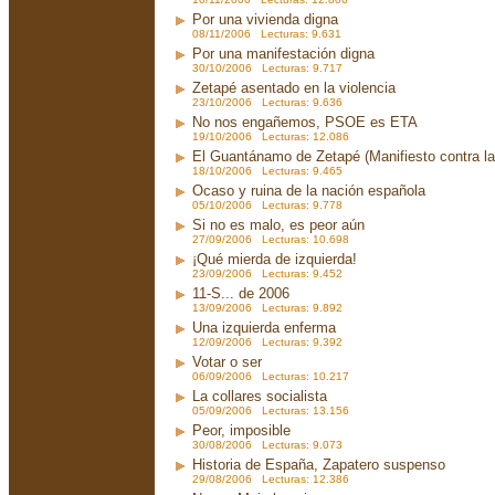
Por una vivienda digna
08/11/2006 Lecturas: 9.631
Por una manifestación digna
30/10/2006 Lecturas: 9.717
Zetapé asentado en la violencia
23/10/2006 Lecturas: 9.636
No nos engañemos, PSOE es ETA
19/10/2006 Lecturas: 12.086
El Guantánamo de Zetapé (Manifiesto contra la 
18/10/2006 Lecturas: 9.465
Ocaso y ruina de la nación española
05/10/2006 Lecturas: 9.778
Si no es malo, es peor aún
27/09/2006 Lecturas: 10.698
¡Qué mierda de izquierda!
23/09/2006 Lecturas: 9.452
11-S... de 2006
13/09/2006 Lecturas: 9.892
Una izquierda enferma
12/09/2006 Lecturas: 9.392
Votar o ser
06/09/2006 Lecturas: 10.217
La collares socialista
05/09/2006 Lecturas: 13.156
Peor, imposible
30/08/2006 Lecturas: 9.073
Historia de España, Zapatero suspenso
29/08/2006 Lecturas: 12.386