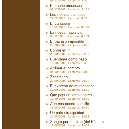
03/12/2008 Lecturas: 8.525
El sueño americano
02/12/2008 Lecturas: 8.181
Los nuevos caciques
27/11/2008 Lecturas: 8.571
El canapero
13/11/2008 Lecturas: 8.806
La nueva Inquisición
03/11/2008 Lecturas: 8.469
El payaso imposible
29/10/2008 Lecturas: 9.627
Confíe en mi
26/10/2008 Lecturas: 8.267
Cuéntame cómo pasó
12/10/2008 Lecturas: 9.339
Arrimar el hombro
06/10/2008 Lecturas: 8.042
Zapatético
29/09/2008 Lecturas: 8.570
El expreso de medianoche
17/09/2008 Lecturas: 8.870
Que paguen los votantes
10/09/2008 Lecturas: 8.500
Aún nos queda Loquillo
31/08/2008 Lecturas: 8.459
Un país sin dignidad
29/08/2008 Lecturas: 8.672
Sangre por petróleo (del Báltico)
18/08/2008 Lecturas: 8.403