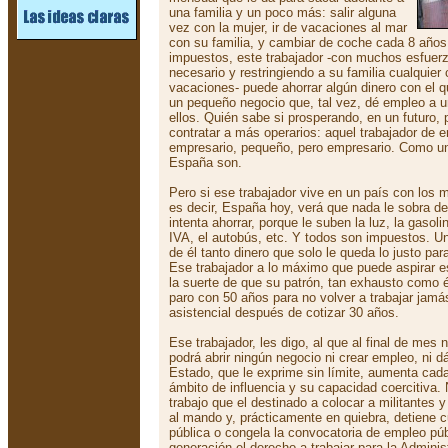
una familia y un poco más: salir alguna
vez con la mujer, ir de vacaciones al mar
con su familia, y cambiar de coche cada 8 años
impuestos, este trabajador -con muchos esfuerz
necesario y restringiendo a su familia cualquie
vacaciones- puede ahorrar algún dinero con el 
un pequeño negocio que, tal vez, dé empleo a u
ellos. Quién sabe si prosperando, en un futuro,
contratar a más operarios: aquel trabajador de 
empresario, pequeño, pero empresario. Como un
España son.
Pero si ese trabajador vive en un país con los
es decir, España hoy, verá que nada le sobra d
intenta ahorrar, porque le suben la luz, la gasolin
IVA, el autobús, etc. Y todos son impuestos. Un
de él tanto dinero que solo le queda lo justo par
Ese trabajador a lo máximo que puede aspirar es
la suerte de que su patrón, tan exhausto como é
paro con 50 años para no volver a trabajar jamá
asistencial después de cotizar 30 años.
Ese trabajador, les digo, al que al final de mes
podrá abrir ningún negocio ni crear empleo, ni d
Estado, que le exprime sin límite, aumenta cad
ámbito de influencia y su capacidad coercitiva
trabajo que el destinado a colocar a militantes y 
al mando y, prácticamente en quiebra, detiene c
pública o congela la convocatoria de empleo púb
generación el derecho a trabajar para la Adminis