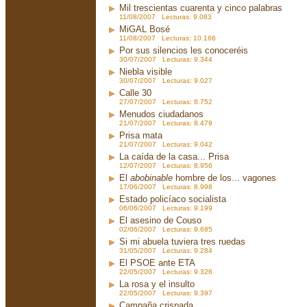
Mil trescientas cuarenta y cinco palabras
11/08/2007 Lecturas: 9.083
MiGAL Bosé
11/08/2007 Lecturas: 10.166
Por sus silencios les conoceréis
30/07/2007 Lecturas: 9.344
Niebla visible
30/07/2007 Lecturas: 9.027
Calle 30
27/07/2007 Lecturas: 8.752
Menudos ciudadanos
21/07/2007 Lecturas: 8.479
Prisa mata
21/07/2007 Lecturas: 9.042
La caída de la casa... Prisa
12/07/2007 Lecturas: 8.956
El
abobinable
hombre de los... vagones
17/06/2007 Lecturas: 8.998
Estado policíaco socialista
06/06/2007 Lecturas: 9.199
El asesino de Couso
02/06/2007 Lecturas: 9.685
Si mi abuela tuviera tres ruedas
31/05/2007 Lecturas: 9.284
El PSOE ante ETA
22/05/2007 Lecturas: 9.326
La rosa y el insulto
22/05/2007 Lecturas: 9.397
Campaña crispada