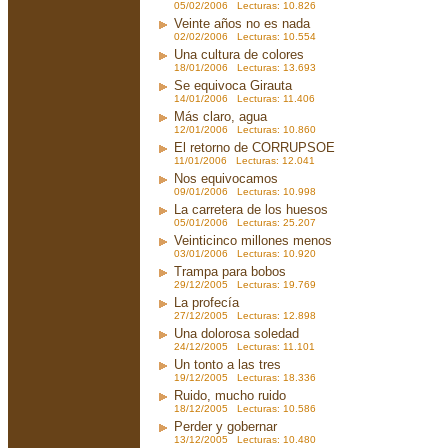
05/02/2006 Lecturas: 10.826
Veinte años no es nada
02/02/2006 Lecturas: 10.554
Una cultura de colores
18/01/2006 Lecturas: 13.693
Se equivoca Girauta
14/01/2006 Lecturas: 11.406
Más claro, agua
12/01/2006 Lecturas: 10.860
El retorno de CORRUPSOE
11/01/2006 Lecturas: 12.041
Nos equivocamos
09/01/2006 Lecturas: 10.998
La carretera de los huesos
05/01/2006 Lecturas: 25.207
Veinticinco millones menos
03/01/2006 Lecturas: 10.920
Trampa para bobos
29/12/2005 Lecturas: 19.769
La profecía
27/12/2005 Lecturas: 12.898
Una dolorosa soledad
24/12/2005 Lecturas: 11.101
Un tonto a las tres
19/12/2005 Lecturas: 18.336
Ruido, mucho ruido
18/12/2005 Lecturas: 10.586
Perder y gobernar
13/12/2005 Lecturas: 10.480