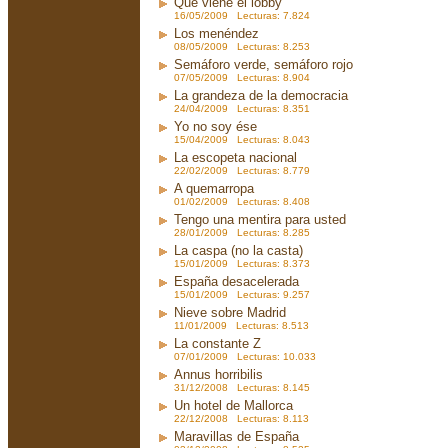
Que viene el lobby
16/05/2009 Lecturas: 7.824
Los menéndez
08/05/2009 Lecturas: 8.253
Semáforo verde, semáforo rojo
07/05/2009 Lecturas: 8.904
La grandeza de la democracia
24/04/2009 Lecturas: 8.351
Yo no soy ése
15/04/2009 Lecturas: 8.043
La escopeta nacional
22/02/2009 Lecturas: 8.779
A quemarropa
01/02/2009 Lecturas: 8.408
Tengo una mentira para usted
28/01/2009 Lecturas: 8.285
La caspa (no la casta)
15/01/2009 Lecturas: 8.373
España desacelerada
15/01/2009 Lecturas: 9.257
Nieve sobre Madrid
11/01/2009 Lecturas: 8.513
La constante Z
07/01/2009 Lecturas: 10.033
Annus horribilis
31/12/2008 Lecturas: 8.145
Un hotel de Mallorca
22/12/2008 Lecturas: 8.113
Maravillas de España