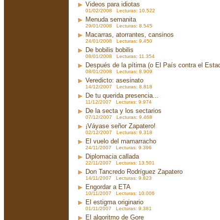
Videos para idiotas
01/02/2008 Lecturas: 10.522
Menuda semanita
29/01/2008 Lecturas: 8.545
Macarras, atorrantes, cansinos
24/01/2008 Lecturas: 9.450
De bobilis bobilis
08/01/2008 Lecturas: 11.354
Después de la pítima (o El País contra el Est
08/01/2008 Lecturas: 8.909
Veredicto: asesinato
14/12/2007 Lecturas: 8.818
De tu querida presencia...
11/12/2007 Lecturas: 9.974
De la secta y los sectarios
07/12/2007 Lecturas: 9.468
¡Váyase señor Zapatero!
02/12/2007 Lecturas: 9.318
El vuelo del mamarracho
24/11/2007 Lecturas: 9.396
Diplomacia callada
22/11/2007 Lecturas: 13.501
Don Tancredo Rodríguez Zapatero
14/11/2007 Lecturas: 9.823
Engordar a ETA
10/11/2007 Lecturas: 10.006
El estigma originario
01/11/2007 Lecturas: 9.381
El algoritmo de Gore