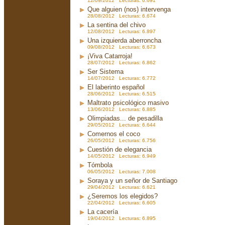
12/09/2012 Lecturas: 6.691
Que alguien (nos) intervenga
28/08/2012 Lecturas: 6.674
La sentina del chivo
12/08/2012 Lecturas: 6.897
Una izquierda aberroncha
09/08/2012 Lecturas: 6.673
¡Viva Catarroja!
28/07/2012 Lecturas: 6.862
Ser Sistema
14/07/2012 Lecturas: 6.772
El laberinto español
28/06/2012 Lecturas: 6.515
Maltrato psicológico masivo
13/06/2012 Lecturas: 6.885
Olimpiadas... de pesadilla
29/05/2012 Lecturas: 6.644
Comernos el coco
26/05/2012 Lecturas: 6.756
Cuestión de elegancia
14/05/2012 Lecturas: 6.949
Tómbola
06/05/2012 Lecturas: 7.008
Soraya y un señor de Santiago
29/04/2012 Lecturas: 6.621
¿Seremos los elegidos?
22/04/2012 Lecturas: 6.605
La cacería
19/04/2012 Lecturas: 6.895