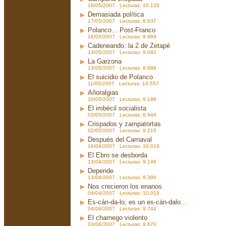
18/05/2007 Lecturas: 10.129
Demasiada política
17/05/2007 Lecturas: 8.837
Polanco... Post-Franco
16/05/2007 Lecturas: 9.989
Cadeneando: la 2 de Zetapé
13/05/2007 Lecturas: 9.082
La Garzona
13/05/2007 Lecturas: 8.986
El suicidio de Polanco
11/05/2007 Lecturas: 10.557
Añoralgias
10/05/2007 Lecturas: 9.188
El imbécil socialista
03/05/2007 Lecturas: 8.944
Crispados y zampatortas
02/05/2007 Lecturas: 9.215
Después del Carnaval
16/04/2007 Lecturas: 10.019
El Ebro se desborda
13/04/2007 Lecturas: 9.146
Depende
13/04/2007 Lecturas: 9.390
Nos crecieron los enanos
04/04/2007 Lecturas: 10.019
Es-cán-da-lo, es un es-cán-dalo...
04/04/2007 Lecturas: 9.744
El charnego violento
03/04/2007 Lecturas: 9.670