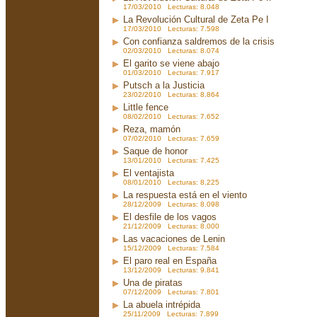
17/03/2010 Lecturas: 8.048
La Revolución Cultural de Zeta Pe I
17/03/2010 Lecturas: 7.598
Con confianza saldremos de la crisis
02/03/2010 Lecturas: 8.074
El garito se viene abajo
01/03/2010 Lecturas: 7.917
Putsch a la Justicia
23/02/2010 Lecturas: 8.864
Little fence
08/02/2010 Lecturas: 7.652
Reza, mamón
07/02/2010 Lecturas: 7.659
Saque de honor
13/01/2010 Lecturas: 7.425
El ventajista
08/01/2010 Lecturas: 8.225
La respuesta está en el viento
28/12/2009 Lecturas: 8.098
El desfile de los vagos
21/12/2009 Lecturas: 8.000
Las vacaciones de Lenin
15/12/2009 Lecturas: 7.584
El paro real en España
13/12/2009 Lecturas: 9.841
Una de piratas
07/12/2009 Lecturas: 7.801
La abuela intrépida
25/11/2009 Lecturas: 7.899