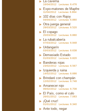
La caverna
16/04/2012 Lecturas: 6.476
Expo-matones de Mapfre
11/04/2012 Lecturas: 6.864
102 días con Rajoy
04/04/2012 Lecturas: 6.880
Otra juerga general
29/03/2012 Lecturas: 6.520
El copago
20/03/2012 Lecturas: 6.880
La rubalcabería
07/03/2012 Lecturas: 6.948
Urdangarín
03/03/2012 Lecturas: 6.638
Demasiado Estado
01/03/2012 Lecturas: 6.820
Banderas rojas
23/02/2012 Lecturas: 6.567
Izquierda y ruina
14/02/2012 Lecturas: 6.686
Brindaré con champán
12/02/2012 Lecturas: 6.748
Amanecer rojo
06/02/2012 Lecturas: 6.708
El País, como el culo
26/01/2012 Lecturas: 7.083
¡Qué cruz!
01/01/2012 Lecturas: 6.340
Ante todo, negar