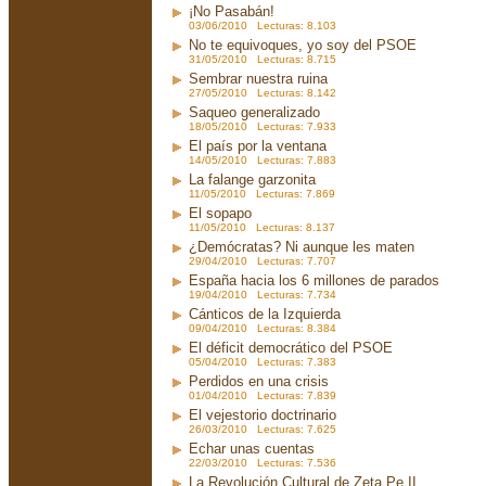
¡No Pasabán!
03/06/2010 Lecturas: 8.103
No te equivoques, yo soy del PSOE
31/05/2010 Lecturas: 8.715
Sembrar nuestra ruina
27/05/2010 Lecturas: 8.142
Saqueo generalizado
18/05/2010 Lecturas: 7.933
El país por la ventana
14/05/2010 Lecturas: 7.883
La falange garzonita
11/05/2010 Lecturas: 7.869
El sopapo
11/05/2010 Lecturas: 8.137
¿Demócratas? Ni aunque les maten
29/04/2010 Lecturas: 7.707
España hacia los 6 millones de parados
19/04/2010 Lecturas: 7.734
Cánticos de la Izquierda
09/04/2010 Lecturas: 8.384
El déficit democrático del PSOE
05/04/2010 Lecturas: 7.383
Perdidos en una crisis
01/04/2010 Lecturas: 7.839
El vejestorio doctrinario
26/03/2010 Lecturas: 7.625
Echar unas cuentas
22/03/2010 Lecturas: 7.536
La Revolución Cultural de Zeta Pe II