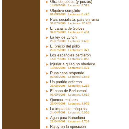
Otra de jueces (y juezas)
14/08/2008 Lecturas: 8.573
Objetivo cumplido
01/08/2008 Lecturas: 8.426
País socialista, país en ruina
31/07/2008 Lecturas: 12.282
El canalla de Solbes
31/07/2008 Lecturas: 8.484
La ley de Lynch
26/07/2008 Lecturas: 9.603
El precio del pollo
22/07/2008 Lecturas: 9.371
Los españoles perdieron
15/07/2008 Lecturas: 8.062
Injuriar a quien no obedece
18/06/2008 Lecturas: 8.421
Rubalcaba responde
09/06/2008 Lecturas: 8.648
Un partido enfermo
26/05/2008 Lecturas: 8.252
El asno de Barlusconi
03/05/2008 Lecturas: 8.615
Quemar mujeres
26/04/2008 Lecturas: 8.965
La imparable máquina
24/04/2008 Lecturas: 9.069
Agua para Barcelona
22/04/2008 Lecturas: 8.704
Rajoy en la oposición