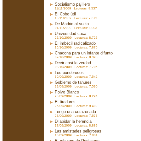
Socialismo pajillero
11/11/2009 Lecturas: 9.537
El Cobo útil
10/11/2009 Lecturas: 7.672
De Madrid al suelo
01/11/2009 Lecturas: 8.003
Universidad caca
25/10/2009 Lecturas: 8.725
El imbécil radicalizado
16/10/2009 Lecturas: 7.876
Chacona para un infante difunto
09/10/2009 Lecturas: 8.390
Decir casi la verdad
03/10/2009 Lecturas: 7.705
Los ponderosos
30/09/2009 Lecturas: 7.542
Gobierno de tahúres
29/09/2009 Lecturas: 7.590
Polvo Blanco
28/09/2009 Lecturas: 8.294
El tiraduros
26/09/2009 Lecturas: 9.499
Tengo una corazonada
23/09/2009 Lecturas: 7.573
Dilapidar la herencia
17/09/2009 Lecturas: 8.889
Las amistades peligrosas
15/09/2009 Lecturas: 7.801
El rebuzno de Rodiezmo