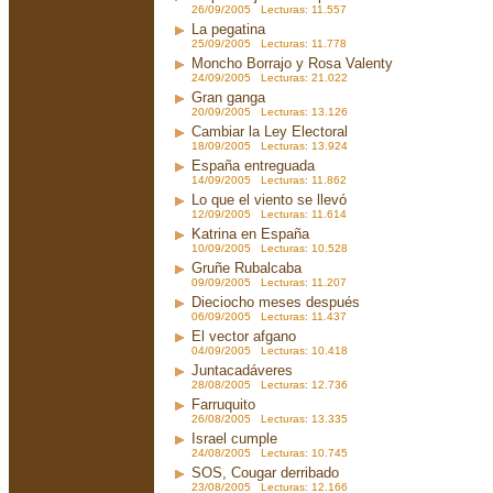
26/09/2005 Lecturas: 11.557
La pegatina
25/09/2005 Lecturas: 11.778
Moncho Borrajo y Rosa Valenty
24/09/2005 Lecturas: 21.022
Gran ganga
20/09/2005 Lecturas: 13.126
Cambiar la Ley Electoral
18/09/2005 Lecturas: 13.924
España entreguada
14/09/2005 Lecturas: 11.862
Lo que el viento se llevó
12/09/2005 Lecturas: 11.614
Katrina en España
10/09/2005 Lecturas: 10.528
Gruñe Rubalcaba
09/09/2005 Lecturas: 11.207
Dieciocho meses después
06/09/2005 Lecturas: 11.437
El vector afgano
04/09/2005 Lecturas: 10.418
Juntacadáveres
28/08/2005 Lecturas: 12.736
Farruquito
26/08/2005 Lecturas: 13.335
Israel cumple
24/08/2005 Lecturas: 10.745
SOS, Cougar derribado
23/08/2005 Lecturas: 12.166