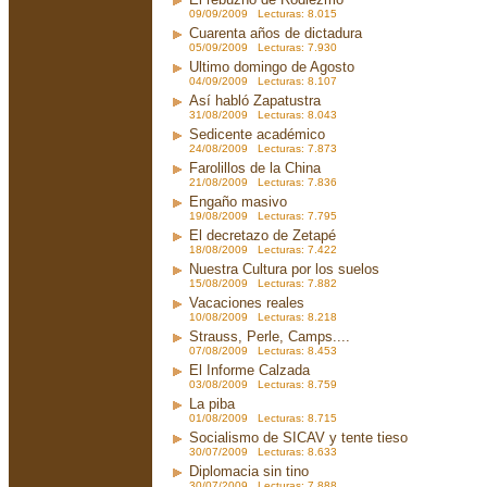
09/09/2009 Lecturas: 8.015
Cuarenta años de dictadura
05/09/2009 Lecturas: 7.930
Ultimo domingo de Agosto
04/09/2009 Lecturas: 8.107
Así habló Zapatustra
31/08/2009 Lecturas: 8.043
Sedicente académico
24/08/2009 Lecturas: 7.873
Farolillos de la China
21/08/2009 Lecturas: 7.836
Engaño masivo
19/08/2009 Lecturas: 7.795
El decretazo de Zetapé
18/08/2009 Lecturas: 7.422
Nuestra Cultura por los suelos
15/08/2009 Lecturas: 7.882
Vacaciones reales
10/08/2009 Lecturas: 8.218
Strauss, Perle, Camps....
07/08/2009 Lecturas: 8.453
El Informe Calzada
03/08/2009 Lecturas: 8.759
La piba
01/08/2009 Lecturas: 8.715
Socialismo de SICAV y tente tieso
30/07/2009 Lecturas: 8.633
Diplomacia sin tino
30/07/2009 Lecturas: 7.888