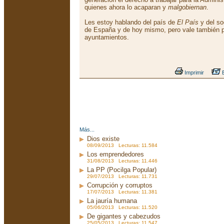
quienes ahora lo acaparan y
malgobiernan
.
Les estoy hablando del país de
El País
y del so
de España y de hoy mismo, pero vale también 
ayuntamientos.
Imprimir
E
Más...
Dios existe
08/09/2013 Lecturas: 11.584
Los emprendedores
31/08/2013 Lecturas: 11.446
La PP (Pocilga Popular)
29/07/2013 Lecturas: 11.731
Corrupción y corruptos
17/07/2013 Lecturas: 11.381
La jauría humana
05/06/2013 Lecturas: 11.520
De gigantes y cabezudos
25/05/2013 Lecturas: 11.547