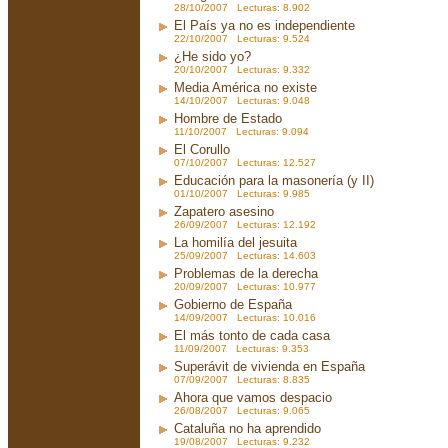
28/10/2007 Lecturas: 8.902
El País ya no es independiente
22/10/2007 Lecturas: 9.524
¿He sido yo?
20/10/2007 Lecturas: 9.332
Media América no existe
14/10/2007 Lecturas: 9.048
Hombre de Estado
11/10/2007 Lecturas: 9.094
El Corullo
07/10/2007 Lecturas: 12.527
Educación para la masonería (y II)
01/10/2007 Lecturas: 9.985
Zapatero asesino
26/09/2007 Lecturas: 12.192
La homilía del jesuita
25/09/2007 Lecturas: 14.603
Problemas de la derecha
20/09/2007 Lecturas: 10.977
Gobierno de España
14/09/2007 Lecturas: 10.016
El más tonto de cada casa
11/09/2007 Lecturas: 9.353
Superávit de vivienda en España
07/09/2007 Lecturas: 8.835
Ahora que vamos despacio
26/08/2007 Lecturas: 9.065
Cataluña no ha aprendido
19/08/2007 Lecturas: 9.232