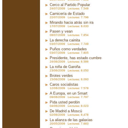
Cerco al Partido Popular
24/07/2009 Lecturas: 7.548
Carnicería de Estado
22/07/2009 Lecturas: 7.796
Mirando hacia atrás sin ira
17/07/2009 Lecturas: 8.033
Pasen y vean
08/07/2009 Lecturas: 7.854
La derecha cainita
03/07/2009 Lecturas: 7.749
Puños como verdades
03/07/2009 Lecturas: 7.805
Presidente, has estado cumbre
24/06/2009 Lecturas: 8.586
La roña de Garoña
23/06/2009 Lecturas: 8.050
Brotes verdes
15/06/2009 Lecturas: 8.093
Caros socialistas
12/06/2009 Lecturas: 7.578
A Europa, en un Smart
09/06/2009 Lecturas: 7.797
Pida usted perdón
04/06/2009 Lecturas: 8.023
De Madrid a Moscú
02/06/2009 Lecturas: 8.478
La alianza de las galaxias
20/05/2009 Lecturas: 7.683