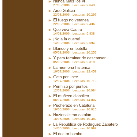
Nunca Mais los vi
27/08/2006 Lecturas: 9.643
Arde Galicia
22/08/2006 Lecturas: 10.297
El fuego no veranea
22/08/2006 Lecturas: 9.436
Que viva Castro
14/08/2006 Lecturas: 9.838
¡No a la guerra!
14/08/2006 Lecturas: 9.694
Blanco y en botella
05/08/2006 Lecturas: 10.252
Y para terminar de descansar...
05/08/2006 Lecturas: 9.319
La memoria histérica
16/07/2006 Lecturas: 12.458
Gato por lince
12/07/2006 Lecturas: 10.713
Permiso por puntos
12/07/2006 Lecturas: 10.084
El muñeco diabólico
06/07/2006 Lecturas: 14.007
Pucherazo en Cataluña
19/06/2006 Lecturas: 10.015
Nazionalismo catalán
16/06/2006 Lecturas: 10.382
La República de Rodríguez Zapatero
14/06/2006 Lecturas: 10.097
El doctor-bomba