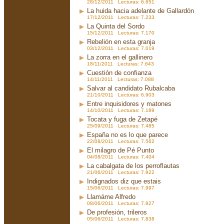
28/12/2011 Lecturas: 6.651
La huida hacia adelante de Gallardón
17/12/2011 Lecturas: 7.233
La Quinta del Sordo
15/12/2011 Lecturas: 7.170
Rebelión en esta granja
03/12/2011 Lecturas: 7.019
La zorra en el gallinero
18/11/2011 Lecturas: 7.643
Cuestión de confianza
14/11/2011 Lecturas: 7.088
Salvar al candidato Rubalcaba
21/10/2011 Lecturas: 6.903
Entre inquisidores y matones
14/10/2011 Lecturas: 7.189
Tocata y fuga de Zetapé
25/09/2011 Lecturas: 7.485
España no es lo que parece
22/08/2011 Lecturas: 7.562
El milagro de Pé Punto
04/08/2011 Lecturas: 7.404
La cabalgata de los perroflautas
21/06/2011 Lecturas: 7.922
Indignados diz que estais
15/06/2011 Lecturas: 7.997
Llamáme Alfredo
08/06/2011 Lecturas: 7.827
De profesión, trileros
05/06/2011 Lecturas: 7.838