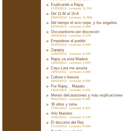
Explicando a Rajoy
12/05/2013 Lecturas: 11.502
Del 11-M al 15-A
03/05/2013 Lecturas: 11.893
Del tiempo el ocio torpe, y los engaños
02/05/2013 Lecturas: 6.480
Oscurantismo por discreción
20/04/2013 Lecturas: 6.278
Empoderar al pueblo
31/03/2013 Lecturas: 6.306
Zapajoy
22/03/2013 Lecturas: 6.332
Rajoy ya está Maduro
13/03/2013 Lecturas: 6.005
Cayo Lara me asusta
24/02/2013 Lecturas: 6.388
Cultura o basura
23/02/2013 Lecturas: 6.059
Por Rajoy... Maaato
10/02/2013 Lecturas: 6.331
Menos delcaraciones y más explicaciones
05/02/2013 Lecturas: 6.305
30 años y ruina
27/01/2013 Lecturas: 6.452
Año Mariano
10/01/2013 Lecturas: 6.135
El discurso del Rey
27/12/2012 Lecturas: 6.049