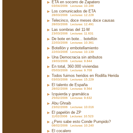
ETA en socorro de Zapatero
03/04/2006 Lecturas: 10.188
Los comunicados de ETA
28/03/2006 Lecturas: 12.228
Telecinco, doce meses doce causas
28/03/2006 Lecturas: 12.491
Las sombras del 11-M
23/03/2006 Lecturas: 11.631
De bote en bote... botellón
22/03/2006 Lecturas: 10.361
Botellón y embotellamiento
22/03/2006 Lecturas: 10.139
Una Democracia sin atributos
19/03/2006 Lecturas: 9.844
En total, 360.000 viviendas
05/03/2006 Lecturas: 9.708
Todos fuimos heridos en Rodilla Herida
03/03/2006 Lecturas: 15.229
El talento de España
28/02/2006 Lecturas: 9.564
Izquierda y gramática
25/02/2006 Lecturas: 9.632
Abu Ghraib
23/02/2006 Lecturas: 10.016
El papelón de ZP
11/02/2006 Lecturas: 10.523
¿Pero sabe esto Conde Pumpido?
08/02/2006 Lecturas: 10.240
El cocalero