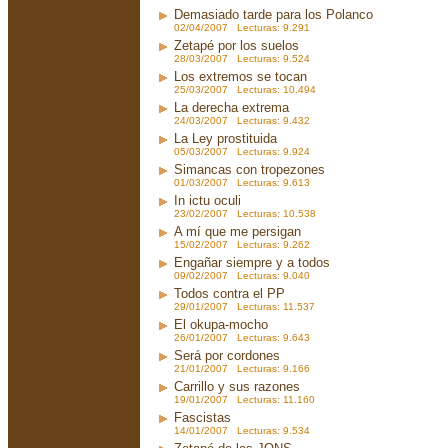
Demasiado tarde para los Polanco
02/04/2007 Lecturas: 9.291
Zetapé por los suelos
28/03/2007 Lecturas: 9.524
Los extremos se tocan
25/03/2007 Lecturas: 10.494
La derecha extrema
24/03/2007 Lecturas: 9.432
La Ley prostituida
05/03/2007 Lecturas: 9.924
Simancas con tropezones
01/03/2007 Lecturas: 9.613
In ictu oculi
23/02/2007 Lecturas: 10.538
A mí que me persigan
15/02/2007 Lecturas: 9.262
Engañar siempre y a todos
09/02/2007 Lecturas: 9.040
Todos contra el PP
29/01/2007 Lecturas: 11.537
El okupa-mocho
26/01/2007 Lecturas: 9.643
Será por cordones
21/01/2007 Lecturas: 9.166
Carrillo y sus razones
19/01/2007 Lecturas: 11.160
Fascistas
14/01/2007 Lecturas: 9.534