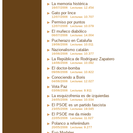
La memoria histérica
16/07/2006 Lecturas: 12.454
Gato por lince
12/07/2006 Lecturas: 10.707
Permiso por puntos
12/07/2006 Lecturas: 10.079
El muñeco diabólico
06/07/2006 Lecturas: 14.004
Pucherazo en Cataluña
19/06/2006 Lecturas: 10.011
Nazionalismo catalán
16/06/2006 Lecturas: 10.377
La República de Rodríguez Zapatero
14/06/2006 Lecturas: 10.092
El doctor-bomba
09/06/2006 Lecturas: 10.822
Conociendo a Boris
04/06/2006 Lecturas: 12.027
Vota Paz
03/06/2006 Lecturas: 9.911
La esquizofrenia es de izquierdas
24/05/2006 Lecturas: 10.034
El PSOE es un partido fascista
23/05/2006 Lecturas: 19.045
El PSOE me da miedo
22/05/2006 Lecturas: 11.027
Polanco a referéndum
20/05/2006 Lecturas: 9.277
Evo Modales