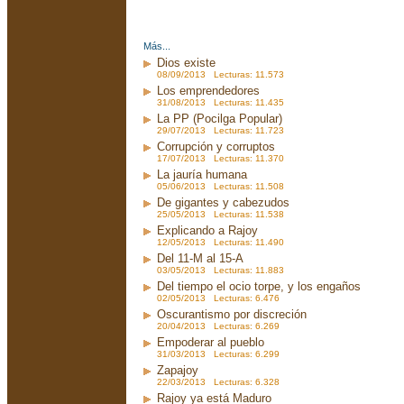
Más...
Dios existe
08/09/2013 Lecturas: 11.573
Los emprendedores
31/08/2013 Lecturas: 11.435
La PP (Pocilga Popular)
29/07/2013 Lecturas: 11.723
Corrupción y corruptos
17/07/2013 Lecturas: 11.370
La jauría humana
05/06/2013 Lecturas: 11.508
De gigantes y cabezudos
25/05/2013 Lecturas: 11.538
Explicando a Rajoy
12/05/2013 Lecturas: 11.490
Del 11-M al 15-A
03/05/2013 Lecturas: 11.883
Del tiempo el ocio torpe, y los engaños
02/05/2013 Lecturas: 6.476
Oscurantismo por discreción
20/04/2013 Lecturas: 6.269
Empoderar al pueblo
31/03/2013 Lecturas: 6.299
Zapajoy
22/03/2013 Lecturas: 6.328
Rajoy ya está Maduro