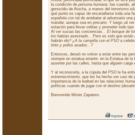
la condición de
persona humana
, fue cuando, a
genocidio de Atocha, a manos del terrorismo is
qué punto es capaz de encanallarse toda una fac
española con tal de arrebatar al adversario una
mandar, aunque sea en precario. Y luego ¡al ver
estación para llevar velitas y prometer todo tip
Al ver sucias las conciencias...
El bosque de lo
los habían asesinado... Pero es solo que están
habrán ido? ¿A la campiña con el PSO a celebrar
tinto y pollos asados...?
Entonces, deseó no volver a estar entre las per
siempre en estatua errante: en la Estatua de l
ausente por las calles, hasta que alguien caiga 
Y al reconocerla, a la cúpula del PSO le ha en
estremecimiento, que les ha hecho ver casi de 
importancia de la lealtad en las relaciones hu
políticas cuando de jugar con el destino (
desati
Bienvenido Mister Zapatero.
Imprimir
E