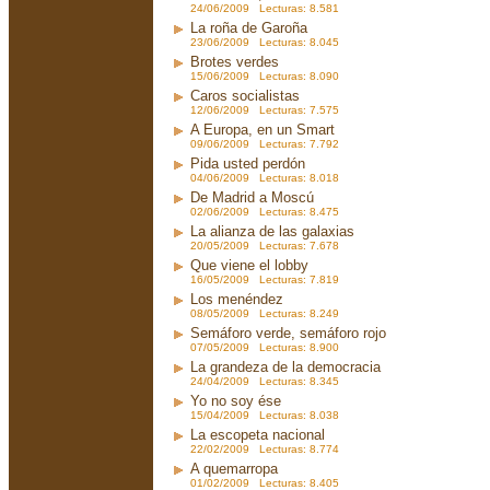
24/06/2009 Lecturas: 8.581
La roña de Garoña
23/06/2009 Lecturas: 8.045
Brotes verdes
15/06/2009 Lecturas: 8.090
Caros socialistas
12/06/2009 Lecturas: 7.575
A Europa, en un Smart
09/06/2009 Lecturas: 7.792
Pida usted perdón
04/06/2009 Lecturas: 8.018
De Madrid a Moscú
02/06/2009 Lecturas: 8.475
La alianza de las galaxias
20/05/2009 Lecturas: 7.678
Que viene el lobby
16/05/2009 Lecturas: 7.819
Los menéndez
08/05/2009 Lecturas: 8.249
Semáforo verde, semáforo rojo
07/05/2009 Lecturas: 8.900
La grandeza de la democracia
24/04/2009 Lecturas: 8.345
Yo no soy ése
15/04/2009 Lecturas: 8.038
La escopeta nacional
22/02/2009 Lecturas: 8.774
A quemarropa
01/02/2009 Lecturas: 8.405