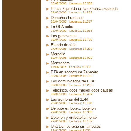
20/05/2006 Lecturas: 10.356
El ala izquierda de la extrema izquierda
08/05/2006 Lecturas: 11.354
Derechos humonos
29/04/2006 Lecturas: 11.517
La OPA boba
27/04/2006 Lecturas: 10.018
Los genoveses
25/04/2006 Lecturas: 16.790
Estado de sitio
24/04/2006 Lecturas: 14.280
Marbella
19/04/2006 Lecturas: 10.023
Monseñora
11/04/2006 Lecturas: 9.710
ETA en socorro de Zapatero
03/04/2006 Lecturas: 10.182
Los comunicados de ETA
28/03/2006 Lecturas: 12.225
Telecinco, doce meses doce causas
28/03/2006 Lecturas: 12.487
Las sombras del 11-M
23/03/2006 Lecturas: 11.628
De bote en bote... botellón
22/03/2006 Lecturas: 10.358
Botellón y embotellamiento
22/03/2006 Lecturas: 10.132
Una Democracia sin atributos
19/03/2006 Lecturas: 9.838