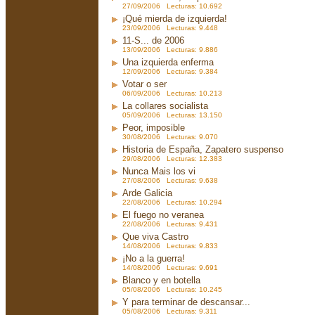
27/09/2006 Lecturas: 10.692
¡Qué mierda de izquierda!
23/09/2006 Lecturas: 9.448
11-S... de 2006
13/09/2006 Lecturas: 9.886
Una izquierda enferma
12/09/2006 Lecturas: 9.384
Votar o ser
06/09/2006 Lecturas: 10.213
La collares socialista
05/09/2006 Lecturas: 13.150
Peor, imposible
30/08/2006 Lecturas: 9.070
Historia de España, Zapatero suspenso
29/08/2006 Lecturas: 12.383
Nunca Mais los vi
27/08/2006 Lecturas: 9.638
Arde Galicia
22/08/2006 Lecturas: 10.294
El fuego no veranea
22/08/2006 Lecturas: 9.431
Que viva Castro
14/08/2006 Lecturas: 9.833
¡No a la guerra!
14/08/2006 Lecturas: 9.691
Blanco y en botella
05/08/2006 Lecturas: 10.245
Y para terminar de descansar...
05/08/2006 Lecturas: 9.311