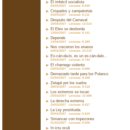
El imbécil socialista
03/05/2007 Lecturas: 8.936
Crispados y zampatortas
02/05/2007 Lecturas: 9.211
Después del Carnaval
16/04/2007 Lecturas: 10.014
El Ebro se desborda
13/04/2007 Lecturas: 9.142
Depende
13/04/2007 Lecturas: 9.385
Nos crecieron los enanos
04/04/2007 Lecturas: 10.015
Es-cán-da-lo, es un es-cán-dalo...
04/04/2007 Lecturas: 9.740
El charnego violento
03/04/2007 Lecturas: 9.666
Demasiado tarde para los Polanco
02/04/2007 Lecturas: 9.288
Zetapé por los suelos
28/03/2007 Lecturas: 9.519
Los extremos se tocan
25/03/2007 Lecturas: 10.488
La derecha extrema
24/03/2007 Lecturas: 9.427
La Ley prostituida
05/03/2007 Lecturas: 9.920
Simancas con tropezones
01/03/2007 Lecturas: 9.606
In ictu oculi