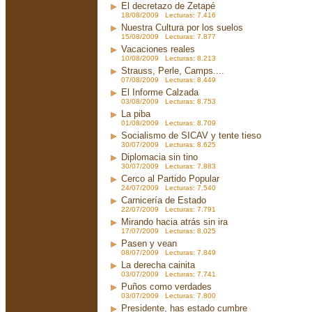
El decretazo de Zetapé
18/08/2009 Lecturas: 7.416
Nuestra Cultura por los suelos
15/08/2009 Lecturas: 7.877
Vacaciones reales
10/08/2009 Lecturas: 8.213
Strauss, Perle, Camps....
07/08/2009 Lecturas: 8.449
El Informe Calzada
03/08/2009 Lecturas: 8.753
La piba
01/08/2009 Lecturas: 8.709
Socialismo de SICAV y tente tieso
30/07/2009 Lecturas: 8.625
Diplomacia sin tino
30/07/2009 Lecturas: 7.883
Cerco al Partido Popular
24/07/2009 Lecturas: 7.540
Carnicería de Estado
22/07/2009 Lecturas: 7.791
Mirando hacia atrás sin ira
17/07/2009 Lecturas: 8.025
Pasen y vean
08/07/2009 Lecturas: 7.849
La derecha cainita
03/07/2009 Lecturas: 7.741
Puños como verdades
03/07/2009 Lecturas: 7.800
Presidente, has estado cumbre