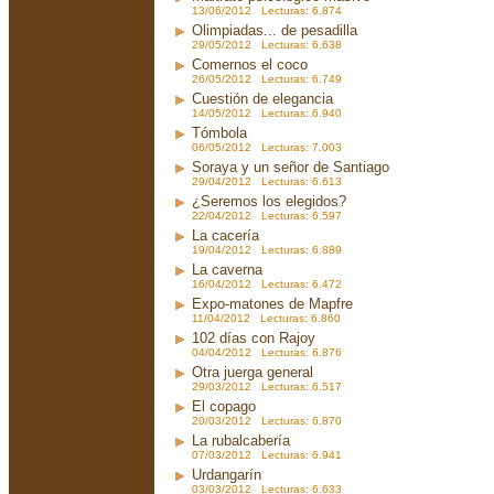
13/06/2012 Lecturas: 6.874
Olimpiadas... de pesadilla
29/05/2012 Lecturas: 6.638
Comernos el coco
26/05/2012 Lecturas: 6.749
Cuestión de elegancia
14/05/2012 Lecturas: 6.940
Tómbola
06/05/2012 Lecturas: 7.003
Soraya y un señor de Santiago
29/04/2012 Lecturas: 6.613
¿Seremos los elegidos?
22/04/2012 Lecturas: 6.597
La cacería
19/04/2012 Lecturas: 6.889
La caverna
16/04/2012 Lecturas: 6.472
Expo-matones de Mapfre
11/04/2012 Lecturas: 6.860
102 días con Rajoy
04/04/2012 Lecturas: 6.876
Otra juerga general
29/03/2012 Lecturas: 6.517
El copago
20/03/2012 Lecturas: 6.870
La rubalcabería
07/03/2012 Lecturas: 6.941
Urdangarín
03/03/2012 Lecturas: 6.633