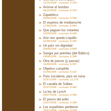
12/10/2008 Lecturas: 9.334
Arrimar el hombro
06/10/2008 Lecturas: 8.034
Zapatético
29/09/2008 Lecturas: 8.566
El expreso de medianoche
17/09/2008 Lecturas: 8.865
Que paguen los votantes
10/09/2008 Lecturas: 8.495
Aún nos queda Loquillo
31/08/2008 Lecturas: 8.455
Un país sin dignidad
29/08/2008 Lecturas: 8.669
Sangre por petróleo (del Báltico)
18/08/2008 Lecturas: 8.398
Otra de jueces (y juezas)
14/08/2008 Lecturas: 8.567
Objetivo cumplido
01/08/2008 Lecturas: 8.422
País socialista, país en ruina
31/07/2008 Lecturas: 12.278
El canalla de Solbes
31/07/2008 Lecturas: 8.480
La ley de Lynch
26/07/2008 Lecturas: 9.599
El precio del pollo
22/07/2008 Lecturas: 9.368
Los españoles perdieron
15/07/2008 Lecturas: 8.058