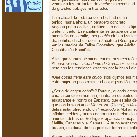
venerarla los militantes de
caché
sin necesitad
de grandes trabajos ni traslados.
En realidad, la Estatua de la Lealtad no ha
tenido, hasta ahora, un paradero concreto.
Vagaba por las calles, errática, sin domicilio fijo
o identificado. Esencialmente se trataba de una
madrileña de la calle, -
del pueblo
diría la izquie
día petrificada al oír decir a Zapatero (Rodrígue
-en los predios de Felipe González-, que Adolfo
Constitución Española...
A los que vamos peinando canas, nos recordó la
Alfonso Guerra
El Cuaderno de Suresnes
, que 
pero con los renglones escritos por la bruja Lola
¡Qué cosas tiene este chico!
Nos dijimos los má
esta mujer no pudo resistir el golpe psicológico 
¿Sería de origen
caballa
? Porque, cuando estáb
para la condición humana, un día en su pedestal,
escaparate el rostro de Zapatero, que estaba d
que con la sonrisa de
Míster Vin
(Clorex), o
Mis
debía estar ofreciendo un
limpiatodo
a Mohamed 
infinitas celdas y antros de tortura del reino ala
anuncio, detrás de Rodríguez aparecía el mapa
Melilla, Canarias y el Sahara... Aún no acabamo
trataba, sin duda, de una peculiar forma de leal
Ahora, petrificada petrificada, lo que se dice pet