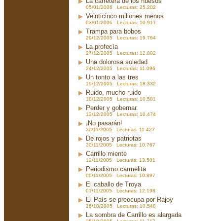
La carretera de los huesos
05/01/2006 Lecturas: 25.202
Veinticinco millones menos
03/01/2006 Lecturas: 10.917
Trampa para bobos
29/12/2005 Lecturas: 19.764
La profecía
27/12/2005 Lecturas: 12.892
Una dolorosa soledad
24/12/2005 Lecturas: 11.096
Un tonto a las tres
19/12/2005 Lecturas: 18.332
Ruido, mucho ruido
18/12/2005 Lecturas: 10.581
Perder y gobernar
13/12/2005 Lecturas: 10.474
¡No pasarán!
30/11/2005 Lecturas: 11.427
De rojos y patriotas
30/11/2005 Lecturas: 10.767
Carrillo miente
12/11/2005 Lecturas: 13.501
Periodismo carmelita
05/11/2005 Lecturas: 10.897
El caballo de Troya
01/11/2005 Lecturas: 12.198
El País se preocupa por Rajoy
26/10/2005 Lecturas: 10.548
La sombra de Carrillo es alargada