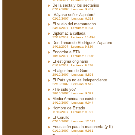
De la secta y los sectarios
07/12/2007 Lecturas: 9.462
¡Váyase señor Zapatero!
02/12/2007 Lecturas: 9.313
El vuelo del mamarracho
24/11/2007 Lecturas: 9.393
Diplomacia callada
22/11/2007 Lecturas: 13.494
Don Tancredo Rodríguez Zapatero
14/11/2007 Lecturas: 9.820
Engordar a ETA
10/11/2007 Lecturas: 10.001
El estigma originario
01/11/2007 Lecturas: 9.376
El algoritmo de Gore
28/10/2007 Lecturas: 8.898
El País ya no es independiente
22/10/2007 Lecturas: 9.519
¿He sido yo?
20/10/2007 Lecturas: 9.329
Media América no existe
14/10/2007 Lecturas: 9.044
Hombre de Estado
11/10/2007 Lecturas: 9.091
El Corullo
07/10/2007 Lecturas: 12.522
Educación para la masonería (y II)
01/10/2007 Lecturas: 9.981