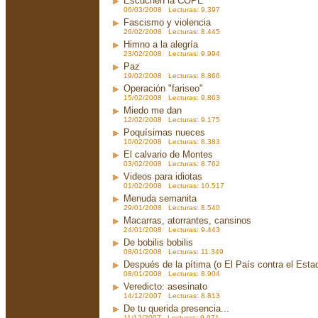
Escuchen la COPE
06/03/2008 Lecturas: 9.397
Fascismo y violencia
26/02/2008 Lecturas: 8.445
Himno a la alegría
23/02/2008 Lecturas: 9.994
Paz
19/02/2008 Lecturas: 8.866
Operación "fariseo"
15/02/2008 Lecturas: 9.863
Miedo me dan
12/02/2008 Lecturas: 9.175
Poquísimas nueces
10/02/2008 Lecturas: 8.383
El calvario de Montes
03/02/2008 Lecturas: 8.762
Videos para idiotas
01/02/2008 Lecturas: 10.517
Menuda semanita
29/01/2008 Lecturas: 8.540
Macarras, atorrantes, cansinos
24/01/2008 Lecturas: 9.443
De bobilis bobilis
08/01/2008 Lecturas: 11.349
Después de la pítima (o El País contra el Est
08/01/2008 Lecturas: 8.904
Veredicto: asesinato
14/12/2007 Lecturas: 8.813
De tu querida presencia...
11/12/2007 Lecturas: 9.971