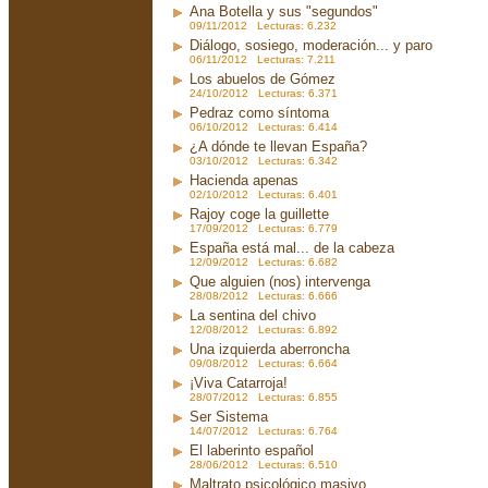
Ana Botella y sus "segundos"
09/11/2012 Lecturas: 6.232
Diálogo, sosiego, moderación... y paro
06/11/2012 Lecturas: 7.211
Los abuelos de Gómez
24/10/2012 Lecturas: 6.371
Pedraz como síntoma
06/10/2012 Lecturas: 6.414
¿A dónde te llevan España?
03/10/2012 Lecturas: 6.342
Hacienda apenas
02/10/2012 Lecturas: 6.401
Rajoy coge la guillette
17/09/2012 Lecturas: 6.779
España está mal... de la cabeza
12/09/2012 Lecturas: 6.682
Que alguien (nos) intervenga
28/08/2012 Lecturas: 6.666
La sentina del chivo
12/08/2012 Lecturas: 6.892
Una izquierda aberroncha
09/08/2012 Lecturas: 6.664
¡Viva Catarroja!
28/07/2012 Lecturas: 6.855
Ser Sistema
14/07/2012 Lecturas: 6.764
El laberinto español
28/06/2012 Lecturas: 6.510
Maltrato psicológico masivo