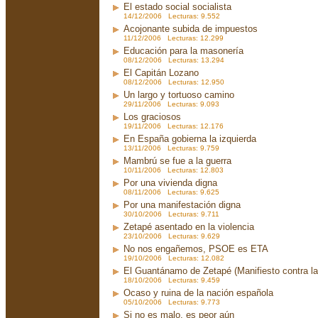
El estado social socialista
14/12/2006 Lecturas: 9.552
Acojonante subida de impuestos
11/12/2006 Lecturas: 12.299
Educación para la masonería
08/12/2006 Lecturas: 13.294
El Capitán Lozano
08/12/2006 Lecturas: 12.950
Un largo y tortuoso camino
29/11/2006 Lecturas: 9.093
Los graciosos
19/11/2006 Lecturas: 12.176
En España gobierna la izquierda
13/11/2006 Lecturas: 9.759
Mambrú se fue a la guerra
10/11/2006 Lecturas: 12.803
Por una vivienda digna
08/11/2006 Lecturas: 9.625
Por una manifestación digna
30/10/2006 Lecturas: 9.711
Zetapé asentado en la violencia
23/10/2006 Lecturas: 9.629
No nos engañemos, PSOE es ETA
19/10/2006 Lecturas: 12.082
El Guantánamo de Zetapé (Manifiesto contra la 
18/10/2006 Lecturas: 9.459
Ocaso y ruina de la nación española
05/10/2006 Lecturas: 9.773
Si no es malo, es peor aún