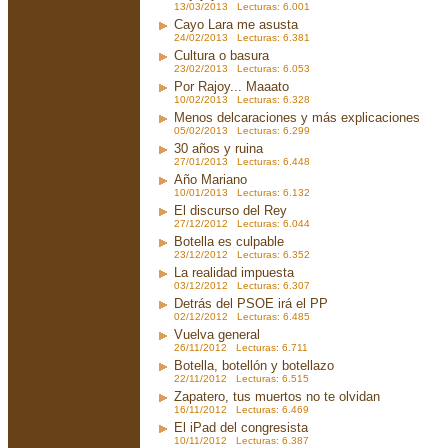
13/03/2013 Lecturas: 6.001
Cayo Lara me asusta
24/02/2013 Lecturas: 6.381
Cultura o basura
23/02/2013 Lecturas: 6.053
Por Rajoy... Maaato
10/02/2013 Lecturas: 6.328
Menos delcaraciones y más explicaciones
05/02/2013 Lecturas: 6.299
30 años y ruina
27/01/2013 Lecturas: 6.448
Año Mariano
10/01/2013 Lecturas: 6.132
El discurso del Rey
27/12/2012 Lecturas: 6.044
Botella es culpable
23/12/2012 Lecturas: 6.352
La realidad impuesta
03/12/2012 Lecturas: 6.307
Detrás del PSOE irá el PP
02/12/2012 Lecturas: 6.485
Vuelva general
26/11/2012 Lecturas: 6.711
Botella, botellón y botellazo
22/11/2012 Lecturas: 6.515
Zapatero, tus muertos no te olvidan
16/11/2012 Lecturas: 6.469
El iPad del congresista
10/11/2012 Lecturas: 6.387