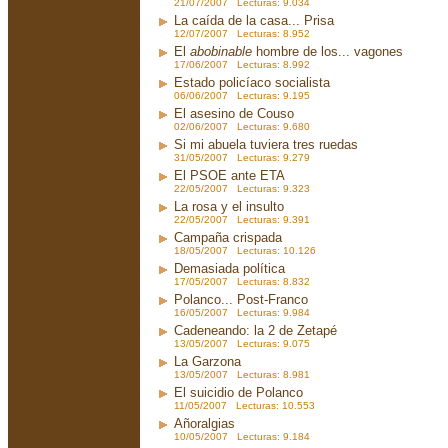
21/07/2007 Lecturas: 9.034
La caída de la casa... Prisa
12/07/2007 Lecturas: 8.952
El
abobinable
hombre de los... vagones
17/06/2007 Lecturas: 8.992
Estado policíaco socialista
06/06/2007 Lecturas: 9.195
El asesino de Couso
02/06/2007 Lecturas: 9.680
Si mi abuela tuviera tres ruedas
31/05/2007 Lecturas: 9.279
El PSOE ante ETA
22/05/2007 Lecturas: 9.323
La rosa y el insulto
22/05/2007 Lecturas: 9.391
Campaña crispada
18/05/2007 Lecturas: 10.126
Demasiada política
17/05/2007 Lecturas: 8.832
Polanco... Post-Franco
16/05/2007 Lecturas: 9.984
Cadeneando: la 2 de Zetapé
13/05/2007 Lecturas: 9.075
La Garzona
13/05/2007 Lecturas: 8.981
El suicidio de Polanco
11/05/2007 Lecturas: 10.553
Añoralgias
10/05/2007 Lecturas: 9.184