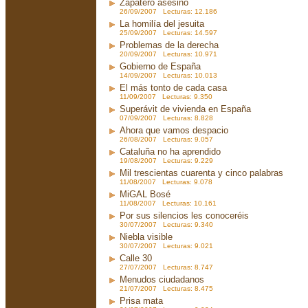
Zapatero asesino
26/09/2007 Lecturas: 12.186
La homilía del jesuita
25/09/2007 Lecturas: 14.597
Problemas de la derecha
20/09/2007 Lecturas: 10.971
Gobierno de España
14/09/2007 Lecturas: 10.013
El más tonto de cada casa
11/09/2007 Lecturas: 9.350
Superávit de vivienda en España
07/09/2007 Lecturas: 8.828
Ahora que vamos despacio
26/08/2007 Lecturas: 9.057
Cataluña no ha aprendido
19/08/2007 Lecturas: 9.229
Mil trescientas cuarenta y cinco palabras
11/08/2007 Lecturas: 9.078
MiGAL Bosé
11/08/2007 Lecturas: 10.161
Por sus silencios les conoceréis
30/07/2007 Lecturas: 9.340
Niebla visible
30/07/2007 Lecturas: 9.021
Calle 30
27/07/2007 Lecturas: 8.747
Menudos ciudadanos
21/07/2007 Lecturas: 8.475
Prisa mata