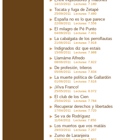
14/10/2011 Lecturas: 7.180
Tocata y fuga de Zetapé
25/09/2011 Lecturas: 7.480
España no es lo que parece
22/08/2011 Lecturas: 7.556
El milagro de Pé Punto
04/08/2011 Lecturas: 7.401
La cabalgata de los perroflautas
21/06/2011 Lecturas: 7.918
Indignados diz que estais
15/06/2011 Lecturas: 7.988
Llamáme Alfredo
08/06/2011 Lecturas: 7.822
De profesión, trileros
05/06/2011 Lecturas: 7.834
La muerte política de Gallardón
01/06/2011 Lecturas: 7.616
¡Viva Franco!
25/05/2011 Lecturas: 8.072
El club de los Cien
25/04/2011 Lecturas: 7.784
Recuperar derechos y libertades
17/04/2011 Lecturas: 7.720
Se va de Rodríguez
11/04/2011 Lecturas: 7.850
Los muertos que vos matáis
29/03/2011 Lecturas: 7.207
Zumo de Laranjeira
13/03/2011 Lecturas: 7.802