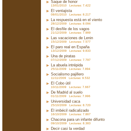
Saque de honor
13/01/2010 Lecturas: 7.422
El ventajista
08/01/2010 Lecturas: 8.217
La respuesta está en el viento
28/12/2009 Lecturas: 8.094
El desfile de los vagos
21/12/2009 Lecturas: 7.989
Las vacaciones de Lenin
15/12/2009 Lecturas: 7.577
El paro real en España
13/12/2009 Lecturas: 9.833
Una de piratas
07/12/2009 Lecturas: 7.797
La abuela intrépida
25/11/2009 Lecturas: 7.894
Socialismo pajillero
11/11/2009 Lecturas: 9.532
El Cobo útil
10/11/2009 Lecturas: 7.667
De Madrid al suelo
01/11/2009 Lecturas: 7.996
Universidad caca
25/10/2009 Lecturas: 8.720
El imbécil radicalizado
16/10/2009 Lecturas: 7.867
Chacona para un infante difunto
09/10/2009 Lecturas: 8.383
Decir casi la verdad