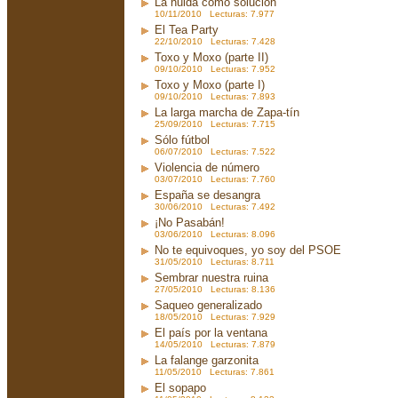
La huida como solución
10/11/2010 Lecturas: 7.977
El Tea Party
22/10/2010 Lecturas: 7.428
Toxo y Moxo (parte II)
09/10/2010 Lecturas: 7.952
Toxo y Moxo (parte I)
09/10/2010 Lecturas: 7.893
La larga marcha de Zapa-tín
25/09/2010 Lecturas: 7.715
Sólo fútbol
06/07/2010 Lecturas: 7.522
Violencia de número
03/07/2010 Lecturas: 7.760
España se desangra
30/06/2010 Lecturas: 7.492
¡No Pasabán!
03/06/2010 Lecturas: 8.096
No te equivoques, yo soy del PSOE
31/05/2010 Lecturas: 8.711
Sembrar nuestra ruina
27/05/2010 Lecturas: 8.136
Saqueo generalizado
18/05/2010 Lecturas: 7.929
El país por la ventana
14/05/2010 Lecturas: 7.879
La falange garzonita
11/05/2010 Lecturas: 7.861
El sopapo