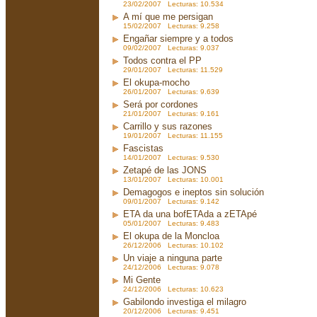
23/02/2007 Lecturas: 10.534
A mí que me persigan
15/02/2007 Lecturas: 9.258
Engañar siempre y a todos
09/02/2007 Lecturas: 9.037
Todos contra el PP
29/01/2007 Lecturas: 11.529
El okupa-mocho
26/01/2007 Lecturas: 9.639
Será por cordones
21/01/2007 Lecturas: 9.161
Carrillo y sus razones
19/01/2007 Lecturas: 11.155
Fascistas
14/01/2007 Lecturas: 9.530
Zetapé de las JONS
13/01/2007 Lecturas: 10.001
Demagogos e ineptos sin solución
09/01/2007 Lecturas: 9.142
ETA da una bofETAda a zETApé
05/01/2007 Lecturas: 9.483
El okupa de la Moncloa
26/12/2006 Lecturas: 10.102
Un viaje a ninguna parte
24/12/2006 Lecturas: 9.078
Mi Gente
24/12/2006 Lecturas: 10.623
Gabilondo investiga el milagro
20/12/2006 Lecturas: 9.451