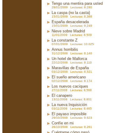
Tengo una mentira para usted
28/01/2009 Lecturas: 8.280
La caspa (no la casta)
15/01/2009 Lecturas: 8.368
España desacelerada
15/01/2009 Lecturas: 9.249
Nieve sobre Madrid
11/01/2009 Lecturas: 8.509
La constante Z
07/01/2009 Lecturas: 10.025
Annus horribilis
31/12/2008 Lecturas: 8.140
Un hotel de Mallorca
22/12/2008 Lecturas: 8.110
Maravillas de España
03/12/2008 Lecturas: 8.521
El sueño americano
02/12/2008 Lecturas: 8.174
Los nuevos caciques
27/11/2008 Lecturas: 8.568
El canapero
13/11/2008 Lecturas: 8.801
La nueva Inquisición
03/11/2008 Lecturas: 8.465
El payaso imposible
29/10/2008 Lecturas: 9.623
Confíe en mi
26/10/2008 Lecturas: 8.261
Cuéntame cómo pasó