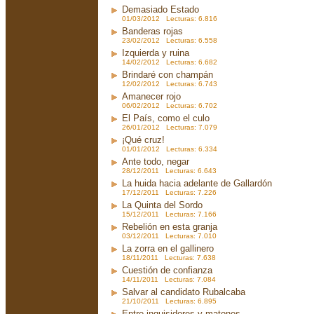
Demasiado Estado
01/03/2012 Lecturas: 6.816
Banderas rojas
23/02/2012 Lecturas: 6.558
Izquierda y ruina
14/02/2012 Lecturas: 6.682
Brindaré con champán
12/02/2012 Lecturas: 6.743
Amanecer rojo
06/02/2012 Lecturas: 6.702
El País, como el culo
26/01/2012 Lecturas: 7.079
¡Qué cruz!
01/01/2012 Lecturas: 6.334
Ante todo, negar
28/12/2011 Lecturas: 6.643
La huida hacia adelante de Gallardón
17/12/2011 Lecturas: 7.226
La Quinta del Sordo
15/12/2011 Lecturas: 7.166
Rebelión en esta granja
03/12/2011 Lecturas: 7.010
La zorra en el gallinero
18/11/2011 Lecturas: 7.638
Cuestión de confianza
14/11/2011 Lecturas: 7.084
Salvar al candidato Rubalcaba
21/10/2011 Lecturas: 6.895
Entre inquisidores y matones