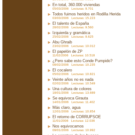
En total, 360.000 viviendas
05/03/2006 Lecturas: 9.701
Todos fuimos heridos en Rodilla Herida
03/03/2006 Lecturas: 15.223
El talento de España
28/02/2006 Lecturas: 9.560
Izquierda y gramática
25/02/2006 Lecturas: 9.625
Abu Ghraib
23/02/2006 Lecturas: 10.012
El papelón de ZP
11/02/2006 Lecturas: 10.518
¿Pero sabe esto Conde Pumpido?
08/02/2006 Lecturas: 10.235
El cocalero
05/02/2006 Lecturas: 10.821
Veinte años no es nada
02/02/2006 Lecturas: 10.549
Una cultura de colores
18/01/2006 Lecturas: 13.689
Se equivoca Girauta
14/01/2006 Lecturas: 11.402
Más claro, agua
12/01/2006 Lecturas: 10.854
El retorno de CORRUPSOE
11/01/2006 Lecturas: 12.036
Nos equivocamos
09/01/2006 Lecturas: 10.992