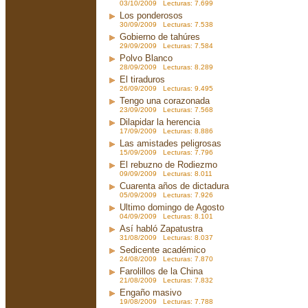
03/10/2009 Lecturas: 7.699
Los ponderosos
30/09/2009 Lecturas: 7.538
Gobierno de tahúres
29/09/2009 Lecturas: 7.584
Polvo Blanco
28/09/2009 Lecturas: 8.289
El tiraduros
26/09/2009 Lecturas: 9.495
Tengo una corazonada
23/09/2009 Lecturas: 7.568
Dilapidar la herencia
17/09/2009 Lecturas: 8.886
Las amistades peligrosas
15/09/2009 Lecturas: 7.796
El rebuzno de Rodiezmo
09/09/2009 Lecturas: 8.011
Cuarenta años de dictadura
05/09/2009 Lecturas: 7.926
Ultimo domingo de Agosto
04/09/2009 Lecturas: 8.101
Así habló Zapatustra
31/08/2009 Lecturas: 8.037
Sedicente académico
24/08/2009 Lecturas: 7.870
Farolillos de la China
21/08/2009 Lecturas: 7.832
Engaño masivo
19/08/2009 Lecturas: 7.788