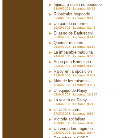
Injuriar a quien no obedece
18/06/2008 Lecturas: 8.418
Rubalcaba responde
09/06/2008 Lecturas: 8.643
Un partido enfermo
26/05/2008 Lecturas: 8.248
El asno de Barlusconi
03/05/2008 Lecturas: 8.611
Quemar mujeres
26/04/2008 Lecturas: 8.962
La imparable máquina
24/04/2008 Lecturas: 9.063
Agua para Barcelona
22/04/2008 Lecturas: 8.699
Rajoy en la oposición
13/04/2008 Lecturas: 8.651
Más de los mismos
13/04/2008 Lecturas: 9.297
El equipo de Rajoy
03/04/2008 Lecturas: 10.800
La vuelta de Rajoy
01/04/2008 Lecturas: 8.248
El Chikilicuatre
27/03/2008 Lecturas: 9.994
Victoria socialista
16/03/2008 Lecturas: 8.875
Un verdadero régimen
08/03/2008 Lecturas: 8.544