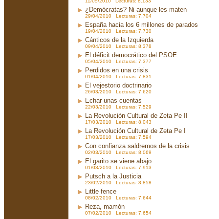
11/05/2010 Lecturas: 8.133
¿Demócratas? Ni aunque les maten
29/04/2010 Lecturas: 7.704
España hacia los 6 millones de parados
19/04/2010 Lecturas: 7.730
Cánticos de la Izquierda
09/04/2010 Lecturas: 8.378
El déficit democrático del PSOE
05/04/2010 Lecturas: 7.377
Perdidos en una crisis
01/04/2010 Lecturas: 7.831
El vejestorio doctrinario
26/03/2010 Lecturas: 7.620
Echar unas cuentas
22/03/2010 Lecturas: 7.529
La Revolución Cultural de Zeta Pe II
17/03/2010 Lecturas: 8.043
La Revolución Cultural de Zeta Pe I
17/03/2010 Lecturas: 7.594
Con confianza saldremos de la crisis
02/03/2010 Lecturas: 8.069
El garito se viene abajo
01/03/2010 Lecturas: 7.913
Putsch a la Justicia
23/02/2010 Lecturas: 8.858
Little fence
08/02/2010 Lecturas: 7.644
Reza, mamón
07/02/2010 Lecturas: 7.654