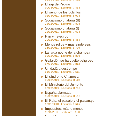
El rap de Pepiño
09/03/2011 Lecturas: 7.488
El señor de los bolsillos
02/03/2011 Lecturas: 8.003
Socialismo chatarra (II)
28/02/2011 Lecturas: 7.878
Socialismo chatarra (I)
22/02/2011 Lecturas: 7.603
Pan y Telecirco
20/02/2011 Lecturas: 8.464
Menos rollos y más sindéresis
15/02/2011 Lecturas: 8.799
La larga noche de la chamosa
02/02/2011 Lecturas: 8.886
Gallardón se ha vuelto peligroso
07/01/2011 Lecturas: 7.812
Un dadá a destiempo
01/01/2011 Lecturas: 7.511
El síndrome Chamosa
19/12/2010 Lecturas: 8.206
El Ministerio del Jumento
17/12/2010 Lecturas: 8.715
España alarmada
10/12/2010 Lecturas: 8.215
El País, el paisaje y el paisanaje
17/11/2010 Lecturas: 9.646
Impuestos, más o menos
11/11/2010 Lecturas: 8.503