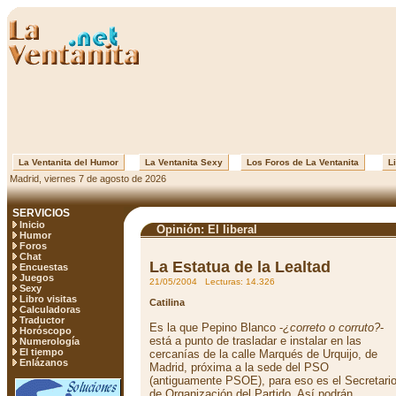
La Ventanita del Humor
La Ventanita Sexy
Los Foros de La Ventanita
Li
Madrid, viernes 7 de agosto de 2026
SERVICIOS
Inicio
Opinión: El liberal
Humor
Foros
Chat
La Estatua de la Lealtad
Encuestas
Juegos
21/05/2004 Lecturas: 14.326
Sexy
Libro visitas
Catilina
Calculadoras
Traductor
Es la que Pepino Blanco -
¿correto o corruto?
-
Horóscopo
está a punto de trasladar e instalar en las
Numerología
El tiempo
cercanías de la calle Marqués de Urquijo, de
Enlázanos
Madrid, próxima a la sede del PSO
(antiguamente PSOE), para eso es el Secretari
de Organización del Partido. Así podrán