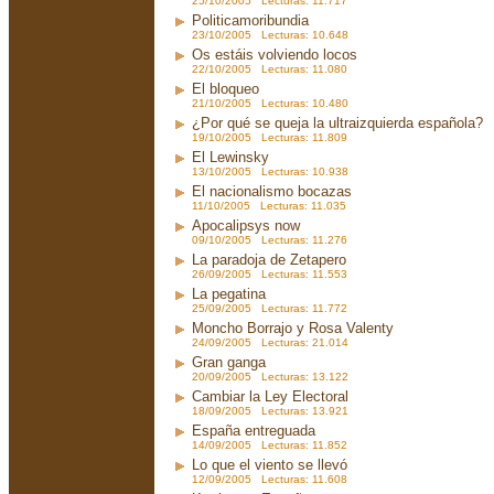
25/10/2005 Lecturas: 11.717
Politicamoribundia
23/10/2005 Lecturas: 10.648
Os estáis volviendo locos
22/10/2005 Lecturas: 11.080
El bloqueo
21/10/2005 Lecturas: 10.480
¿Por qué se queja la ultraizquierda española?
19/10/2005 Lecturas: 11.809
El Lewinsky
13/10/2005 Lecturas: 10.938
El nacionalismo bocazas
11/10/2005 Lecturas: 11.035
Apocalipsys now
09/10/2005 Lecturas: 11.276
La paradoja de Zetapero
26/09/2005 Lecturas: 11.553
La pegatina
25/09/2005 Lecturas: 11.772
Moncho Borrajo y Rosa Valenty
24/09/2005 Lecturas: 21.014
Gran ganga
20/09/2005 Lecturas: 13.122
Cambiar la Ley Electoral
18/09/2005 Lecturas: 13.921
España entreguada
14/09/2005 Lecturas: 11.852
Lo que el viento se llevó
12/09/2005 Lecturas: 11.608