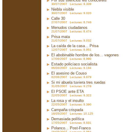
Por sus silencios les conoceréis
30/07/2007 Lecturas: 9.339
Niebla visible
30/07/2007 Lecturas: 9.020
Calle 30
27/07/2007 Lecturas: 8.746
Menudos ciudadanos
21/07/2007 Lecturas: 8.474
Prisa mata
21/07/2007 Lecturas: 9.032
La caída de la casa... Prisa
12/07/2007 Lecturas: 8.951
El
abobinable
hombre de los... vagones
17/06/2007 Lecturas: 8.990
Estado policíaco socialista
06/06/2007 Lecturas: 9.194
El asesino de Couso
02/06/2007 Lecturas: 9.679
Si mi abuela tuviera tres ruedas
31/05/2007 Lecturas: 9.278
El PSOE ante ETA
22/05/2007 Lecturas: 9.322
La rosa y el insulto
22/05/2007 Lecturas: 9.390
Campaña crispada
18/05/2007 Lecturas: 10.125
Demasiada política
17/05/2007 Lecturas: 8.831
Polanco... Post-Franco
16/05/2007 Lecturas: 9.984