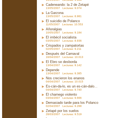
Cadeneando: la 2 de Zetapé
13/05/2007 Lecturas: 9.074
La Garzona
13/05/2007 Lecturas: 8.981
El suicidio de Polanco
11/05/2007 Lecturas: 10.553
Añoralgias
10/05/2007 Lecturas: 9.184
El imbécil socialista
03/05/2007 Lecturas: 8.936
Crispados y zampatortas
02/05/2007 Lecturas: 9.211
Después del Carnaval
16/04/2007 Lecturas: 10.013
El Ebro se desborda
13/04/2007 Lecturas: 9.142
Depende
13/04/2007 Lecturas: 9.385
Nos crecieron los enanos
04/04/2007 Lecturas: 10.015
Es-cán-da-lo, es un es-cán-dalo...
04/04/2007 Lecturas: 9.740
El charnego violento
03/04/2007 Lecturas: 9.666
Demasiado tarde para los Polanco
02/04/2007 Lecturas: 9.288
Zetapé por los suelos
28/03/2007 Lecturas: 9.519