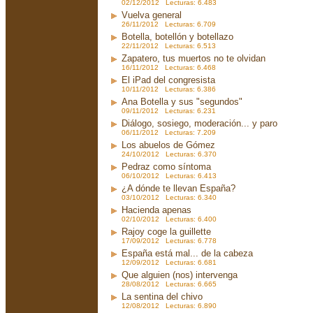
02/12/2012 Lecturas: 6.483
Vuelva general
26/11/2012 Lecturas: 6.709
Botella, botellón y botellazo
22/11/2012 Lecturas: 6.513
Zapatero, tus muertos no te olvidan
16/11/2012 Lecturas: 6.468
El iPad del congresista
10/11/2012 Lecturas: 6.386
Ana Botella y sus "segundos"
09/11/2012 Lecturas: 6.231
Diálogo, sosiego, moderación... y paro
06/11/2012 Lecturas: 7.209
Los abuelos de Gómez
24/10/2012 Lecturas: 6.370
Pedraz como síntoma
06/10/2012 Lecturas: 6.413
¿A dónde te llevan España?
03/10/2012 Lecturas: 6.340
Hacienda apenas
02/10/2012 Lecturas: 6.400
Rajoy coge la guillette
17/09/2012 Lecturas: 6.778
España está mal... de la cabeza
12/09/2012 Lecturas: 6.681
Que alguien (nos) intervenga
28/08/2012 Lecturas: 6.665
La sentina del chivo
12/08/2012 Lecturas: 6.890