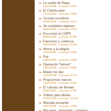
La vuelta de Rajoy
01/04/2008 Lecturas: 8.247
El Chikilicuatre
27/03/2008 Lecturas: 9.992
Victoria socialista
16/03/2008 Lecturas: 8.874
Un verdadero régimen
08/03/2008 Lecturas: 8.543
Escuchen la COPE
06/03/2008 Lecturas: 9.395
Fascismo y violencia
26/02/2008 Lecturas: 8.444
Himno a la alegría
23/02/2008 Lecturas: 9.993
Paz
19/02/2008 Lecturas: 8.865
Operación "fariseo"
15/02/2008 Lecturas: 9.862
Miedo me dan
12/02/2008 Lecturas: 9.174
Poquísimas nueces
10/02/2008 Lecturas: 8.382
El calvario de Montes
03/02/2008 Lecturas: 8.760
Videos para idiotas
01/02/2008 Lecturas: 10.515
Menuda semanita
29/01/2008 Lecturas: 8.539
Macarras, atorrantes, cansinos