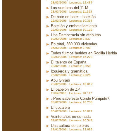
28/03/2006 Lecturas: 12.487
Las sombras del 11-M
23/03/2006 Lecturas: 11.628
De bote en bote... botellón
22/03/2006 Lecturas: 10.358
Botellón y embotellamiento
22/03/2006 Lecturas: 10.132
Una Democracia sin atributos
19/03/2006 Lecturas: 9.837
En total, 360.000 viviendas
05/03/2006 Lecturas: 9.700
Todos fuimos heridos en Rodilla Herida
03/03/2006 Lecturas: 15.223
El talento de España
28/02/2006 Lecturas: 9.559
Izquierda y gramática
25/02/2006 Lecturas: 9.625
Abu Ghraib
23/02/2006 Lecturas: 10.012
El papelón de ZP
11/02/2006 Lecturas: 10.517
¿Pero sabe esto Conde Pumpido?
08/02/2006 Lecturas: 10.235
El cocalero
05/02/2006 Lecturas: 10.821
Veinte años no es nada
02/02/2006 Lecturas: 10.549
Una cultura de colores
18/01/2006 Lecturas: 13.689