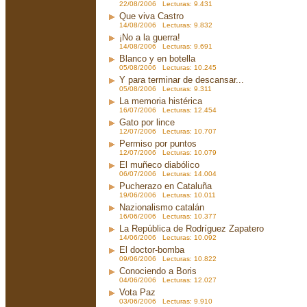
22/08/2006 Lecturas: 9.431
Que viva Castro
14/08/2006 Lecturas: 9.832
¡No a la guerra!
14/08/2006 Lecturas: 9.691
Blanco y en botella
05/08/2006 Lecturas: 10.245
Y para terminar de descansar...
05/08/2006 Lecturas: 9.311
La memoria histérica
16/07/2006 Lecturas: 12.454
Gato por lince
12/07/2006 Lecturas: 10.707
Permiso por puntos
12/07/2006 Lecturas: 10.079
El muñeco diabólico
06/07/2006 Lecturas: 14.004
Pucherazo en Cataluña
19/06/2006 Lecturas: 10.011
Nazionalismo catalán
16/06/2006 Lecturas: 10.377
La República de Rodríguez Zapatero
14/06/2006 Lecturas: 10.092
El doctor-bomba
09/06/2006 Lecturas: 10.822
Conociendo a Boris
04/06/2006 Lecturas: 12.027
Vota Paz
03/06/2006 Lecturas: 9.910