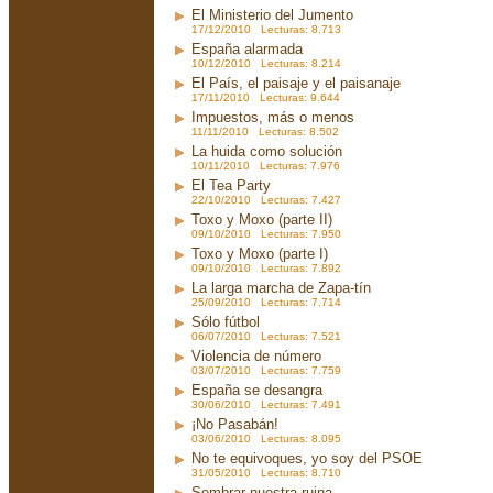
El Ministerio del Jumento
17/12/2010 Lecturas: 8.713
España alarmada
10/12/2010 Lecturas: 8.214
El País, el paisaje y el paisanaje
17/11/2010 Lecturas: 9.644
Impuestos, más o menos
11/11/2010 Lecturas: 8.502
La huida como solución
10/11/2010 Lecturas: 7.976
El Tea Party
22/10/2010 Lecturas: 7.427
Toxo y Moxo (parte II)
09/10/2010 Lecturas: 7.950
Toxo y Moxo (parte I)
09/10/2010 Lecturas: 7.892
La larga marcha de Zapa-tín
25/09/2010 Lecturas: 7.714
Sólo fútbol
06/07/2010 Lecturas: 7.521
Violencia de número
03/07/2010 Lecturas: 7.759
España se desangra
30/06/2010 Lecturas: 7.491
¡No Pasabán!
03/06/2010 Lecturas: 8.095
No te equivoques, yo soy del PSOE
31/05/2010 Lecturas: 8.710
Sembrar nuestra ruina