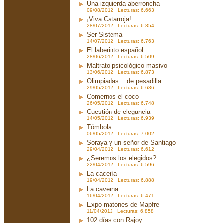
Una izquierda aberroncha
09/08/2012 Lecturas: 6.663
¡Viva Catarroja!
28/07/2012 Lecturas: 6.854
Ser Sistema
14/07/2012 Lecturas: 6.763
El laberinto español
28/06/2012 Lecturas: 6.509
Maltrato psicológico masivo
13/06/2012 Lecturas: 6.873
Olimpiadas... de pesadilla
29/05/2012 Lecturas: 6.636
Comernos el coco
26/05/2012 Lecturas: 6.748
Cuestión de elegancia
14/05/2012 Lecturas: 6.939
Tómbola
06/05/2012 Lecturas: 7.002
Soraya y un señor de Santiago
29/04/2012 Lecturas: 6.612
¿Seremos los elegidos?
22/04/2012 Lecturas: 6.596
La cacería
19/04/2012 Lecturas: 6.888
La caverna
16/04/2012 Lecturas: 6.471
Expo-matones de Mapfre
11/04/2012 Lecturas: 6.858
102 días con Rajoy