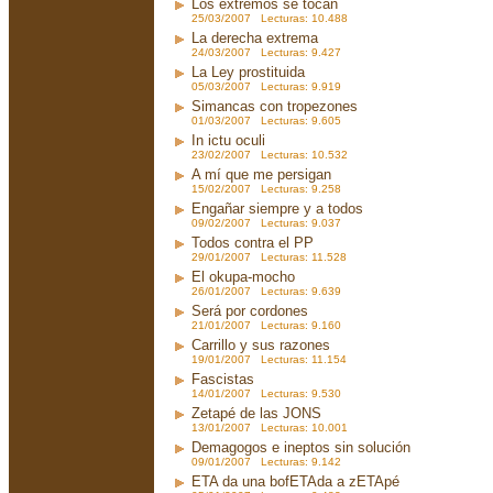
Los extremos se tocan
25/03/2007 Lecturas: 10.488
La derecha extrema
24/03/2007 Lecturas: 9.427
La Ley prostituida
05/03/2007 Lecturas: 9.919
Simancas con tropezones
01/03/2007 Lecturas: 9.605
In ictu oculi
23/02/2007 Lecturas: 10.532
A mí que me persigan
15/02/2007 Lecturas: 9.258
Engañar siempre y a todos
09/02/2007 Lecturas: 9.037
Todos contra el PP
29/01/2007 Lecturas: 11.528
El okupa-mocho
26/01/2007 Lecturas: 9.639
Será por cordones
21/01/2007 Lecturas: 9.160
Carrillo y sus razones
19/01/2007 Lecturas: 11.154
Fascistas
14/01/2007 Lecturas: 9.530
Zetapé de las JONS
13/01/2007 Lecturas: 10.001
Demagogos e ineptos sin solución
09/01/2007 Lecturas: 9.142
ETA da una bofETAda a zETApé