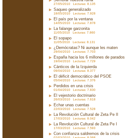
27/05/2010 Lecturas: 8.135
Saqueo generalizado
18/05/2010 Lecturas: 7.928
El país por la ventana
14/05/2010 Lecturas: 7.878
La falange garzonita
11/05/2010 Lecturas: 7.860
El sopapo
11/05/2010 Lecturas: 8.131
¿Demócratas? Ni aunque les maten
29/04/2010 Lecturas: 7.703
España hacia los 6 millones de parados
19/04/2010 Lecturas: 7.729
Cánticos de la Izquierda
09/04/2010 Lecturas: 8.377
El déficit democrático del PSOE
05/04/2010 Lecturas: 7.376
Perdidos en una crisis
01/04/2010 Lecturas: 7.830
El vejestorio doctrinario
26/03/2010 Lecturas: 7.618
Echar unas cuentas
22/03/2010 Lecturas: 7.528
La Revolución Cultural de Zeta Pe II
17/03/2010 Lecturas: 8.042
La Revolución Cultural de Zeta Pe I
17/03/2010 Lecturas: 7.593
Con confianza saldremos de la crisis
02/03/2010 Lecturas: 8.068