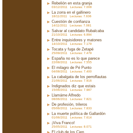
Rebelión en esta granja
03/12/2011 Lecturas: 7.008
La zorra en el gallinero
18/11/2011 Lecturas: 7.636
Cuestión de confianza
14/11/2011 Lecturas: 7.081
Salvar al candidato Rubalcaba
21/10/2011 Lecturas: 6.894
Entre inquisidores y matones
14/10/2011 Lecturas: 7.179
Tocata y fuga de Zetapé
25/09/2011 Lecturas: 7.479
España no es lo que parece
22/08/2011 Lecturas: 7.555
El milagro de Pé Punto
04/08/2011 Lecturas: 7.400
La cabalgata de los perroflautas
21/06/2011 Lecturas: 7.916
Indignados diz que estais
15/06/2011 Lecturas: 7.987
Llamáme Alfredo
08/06/2011 Lecturas: 7.821
De profesión, trileros
05/06/2011 Lecturas: 7.833
La muerte política de Gallardón
01/06/2011 Lecturas: 7.614
¡Viva Franco!
25/05/2011 Lecturas: 8.071
El club de los Cien