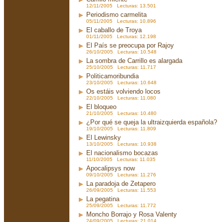
12/11/2005 Lecturas: 13.501
Periodismo carmelita
05/11/2005 Lecturas: 10.896
El caballo de Troya
01/11/2005 Lecturas: 12.198
El País se preocupa por Rajoy
26/10/2005 Lecturas: 10.548
La sombra de Carrillo es alargada
25/10/2005 Lecturas: 11.717
Politicamoribundia
23/10/2005 Lecturas: 10.648
Os estáis volviendo locos
22/10/2005 Lecturas: 11.080
El bloqueo
21/10/2005 Lecturas: 10.480
¿Por qué se queja la ultraizquierda española?
19/10/2005 Lecturas: 11.809
El Lewinsky
13/10/2005 Lecturas: 10.938
El nacionalismo bocazas
11/10/2005 Lecturas: 11.035
Apocalipsys now
09/10/2005 Lecturas: 11.276
La paradoja de Zetapero
26/09/2005 Lecturas: 11.553
La pegatina
25/09/2005 Lecturas: 11.772
Moncho Borrajo y Rosa Valenty
24/09/2005 Lecturas: 21.014