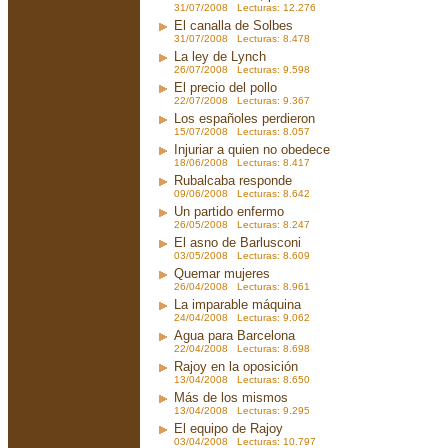
31/07/2008 Lecturas: 12.276
El canalla de Solbes
31/07/2008 Lecturas: 8.478
La ley de Lynch
26/07/2008 Lecturas: 9.598
El precio del pollo
22/07/2008 Lecturas: 9.367
Los españoles perdieron
15/07/2008 Lecturas: 8.057
Injuriar a quien no obedece
18/06/2008 Lecturas: 8.417
Rubalcaba responde
09/06/2008 Lecturas: 8.642
Un partido enfermo
26/05/2008 Lecturas: 8.247
El asno de Barlusconi
03/05/2008 Lecturas: 8.609
Quemar mujeres
26/04/2008 Lecturas: 8.961
La imparable máquina
24/04/2008 Lecturas: 9.062
Agua para Barcelona
22/04/2008 Lecturas: 8.698
Rajoy en la oposición
13/04/2008 Lecturas: 8.650
Más de los mismos
13/04/2008 Lecturas: 9.295
El equipo de Rajoy
03/04/2008 Lecturas: 10.797