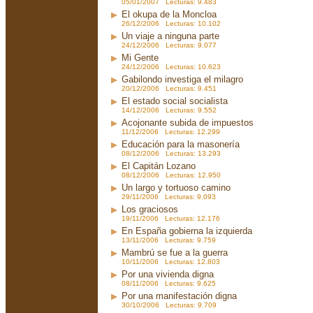
05/01/2007 Lecturas: 9.483
El okupa de la Moncloa
26/12/2006 Lecturas: 10.102
Un viaje a ninguna parte
24/12/2006 Lecturas: 9.077
Mi Gente
24/12/2006 Lecturas: 10.623
Gabilondo investiga el milagro
20/12/2006 Lecturas: 9.451
El estado social socialista
14/12/2006 Lecturas: 9.552
Acojonante subida de impuestos
11/12/2006 Lecturas: 12.299
Educación para la masonería
08/12/2006 Lecturas: 13.293
El Capitán Lozano
08/12/2006 Lecturas: 12.950
Un largo y tortuoso camino
29/11/2006 Lecturas: 9.093
Los graciosos
19/11/2006 Lecturas: 12.176
En España gobierna la izquierda
13/11/2006 Lecturas: 9.759
Mambrú se fue a la guerra
10/11/2006 Lecturas: 12.803
Por una vivienda digna
08/11/2006 Lecturas: 9.625
Por una manifestación digna
30/10/2006 Lecturas: 9.709