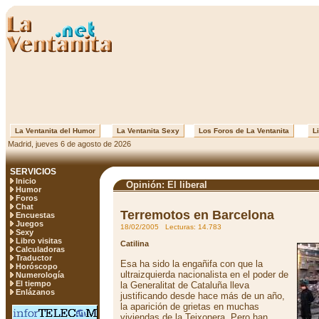
La Ventanita del Humor
La Ventanita Sexy
Los Foros de La Ventanita
Li
Madrid, jueves 6 de agosto de 2026
SERVICIOS
Inicio
Opinión: El liberal
Humor
Foros
Chat
Terremotos en Barcelona
Encuestas
Juegos
18/02/2005 Lecturas: 14.783
Sexy
Libro visitas
Catilina
Calculadoras
Traductor
Esa ha sido la engañifa con que la
Horóscopo
ultraizquierda nacionalista en el poder de
Numerología
El tiempo
la Generalitat de Cataluña lleva
Enlázanos
justificando desde hace más de un año,
la aparición de grietas en muchas
viviendas de la Teixonera. Pero han