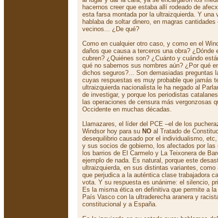
hacernos creer que estaba allí rodeado de afe
esta farsa montada por la ultraizquierda. Y una
hablaba de soltar dinero, en magras cantidades 
vecinos... ¿De qué?
Como en cualquier otro caso, y como en el Wind
daños que causa a terceros una obra? ¿Dónde e
cubren? ¿Quiénes son? ¿Cuánto y cuándo están
qué no sabemos sus nombres aún? ¿Por qué en
dichos seguros?... Son demasiadas preguntas l
cuyas respuestas es muy probable que jamás t
ultraizquierda nacionalista le ha negado al Parl
de investigar, y porque los periodistas catalan
las operaciones de censura más vergonzosas q
Occidente en muchas décadas.
Llamazares, el líder del PCE –el de los pucher
Windsor hoy para su
NO
al Tratado de Constitu
desequilibrio causado por el individualismo, etc,
y sus socios de gobierno, los afectados por las
los barrios de El Carmelo y La Teixonera de Bar
ejemplo de nada. Es natural, porque este desast
ultraizquierda, en sus distintas variantes, como 
que perjudica a la auténtica clase trabajadora ca
vota. Y su respuesta es unánime: el silencio, p
Es la misma ética en definitiva que permite a la 
País Vasco con la ultraderecha aranera y racist
constitucional y a España.