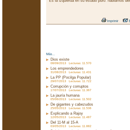
Es la izquierda en su estado puro: hablamos del
Imprimir
E
Más...
Dios existe
08/09/2013 Lecturas: 11.570
Los emprendedores
31/08/2013 Lecturas: 11.431
La PP (Pocilga Popular)
29/07/2013 Lecturas: 11.722
Corrupción y corruptos
17/07/2013 Lecturas: 11.367
La jauría humana
05/06/2013 Lecturas: 11.502
De gigantes y cabezudos
25/05/2013 Lecturas: 11.536
Explicando a Rajoy
12/05/2013 Lecturas: 11.487
Del 11-M al 15-A
03/05/2013 Lecturas: 11.882