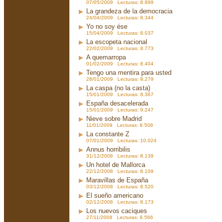
07/05/2009 Lecturas: 8.899
La grandeza de la democracia
24/04/2009 Lecturas: 8.344
Yo no soy ése
15/04/2009 Lecturas: 8.037
La escopeta nacional
22/02/2009 Lecturas: 8.773
A quemarropa
01/02/2009 Lecturas: 8.404
Tengo una mentira para usted
28/01/2009 Lecturas: 8.279
La caspa (no la casta)
15/01/2009 Lecturas: 8.367
España desacelerada
15/01/2009 Lecturas: 9.247
Nieve sobre Madrid
11/01/2009 Lecturas: 8.508
La constante Z
07/01/2009 Lecturas: 10.024
Annus horribilis
31/12/2008 Lecturas: 8.139
Un hotel de Mallorca
22/12/2008 Lecturas: 8.109
Maravillas de España
03/12/2008 Lecturas: 8.520
El sueño americano
02/12/2008 Lecturas: 8.173
Los nuevos caciques
27/11/2008 Lecturas: 8.566