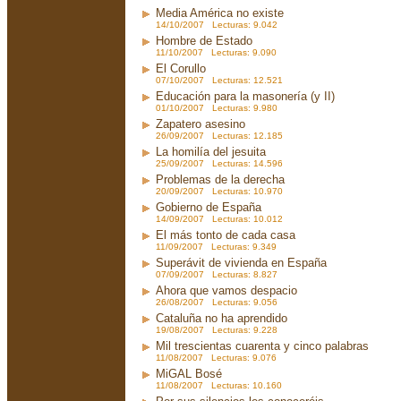
Media América no existe
14/10/2007 Lecturas: 9.042
Hombre de Estado
11/10/2007 Lecturas: 9.090
El Corullo
07/10/2007 Lecturas: 12.521
Educación para la masonería (y II)
01/10/2007 Lecturas: 9.980
Zapatero asesino
26/09/2007 Lecturas: 12.185
La homilía del jesuita
25/09/2007 Lecturas: 14.596
Problemas de la derecha
20/09/2007 Lecturas: 10.970
Gobierno de España
14/09/2007 Lecturas: 10.012
El más tonto de cada casa
11/09/2007 Lecturas: 9.349
Superávit de vivienda en España
07/09/2007 Lecturas: 8.827
Ahora que vamos despacio
26/08/2007 Lecturas: 9.056
Cataluña no ha aprendido
19/08/2007 Lecturas: 9.228
Mil trescientas cuarenta y cinco palabras
11/08/2007 Lecturas: 9.076
MiGAL Bosé
11/08/2007 Lecturas: 10.160