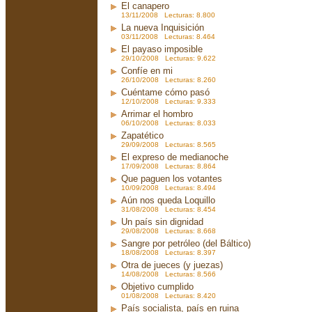
El canapero
13/11/2008 Lecturas: 8.800
La nueva Inquisición
03/11/2008 Lecturas: 8.464
El payaso imposible
29/10/2008 Lecturas: 9.622
Confíe en mi
26/10/2008 Lecturas: 8.260
Cuéntame cómo pasó
12/10/2008 Lecturas: 9.333
Arrimar el hombro
06/10/2008 Lecturas: 8.033
Zapatético
29/09/2008 Lecturas: 8.565
El expreso de medianoche
17/09/2008 Lecturas: 8.864
Que paguen los votantes
10/09/2008 Lecturas: 8.494
Aún nos queda Loquillo
31/08/2008 Lecturas: 8.454
Un país sin dignidad
29/08/2008 Lecturas: 8.668
Sangre por petróleo (del Báltico)
18/08/2008 Lecturas: 8.397
Otra de jueces (y juezas)
14/08/2008 Lecturas: 8.566
Objetivo cumplido
01/08/2008 Lecturas: 8.420
País socialista, país en ruina