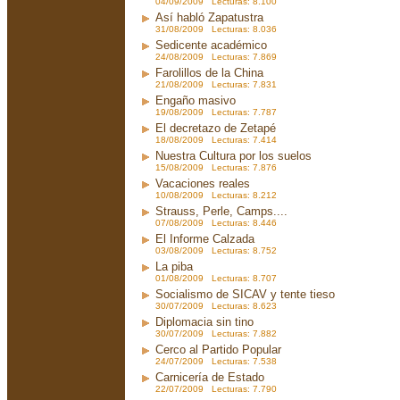
04/09/2009 Lecturas: 8.100
Así habló Zapatustra
31/08/2009 Lecturas: 8.036
Sedicente académico
24/08/2009 Lecturas: 7.869
Farolillos de la China
21/08/2009 Lecturas: 7.831
Engaño masivo
19/08/2009 Lecturas: 7.787
El decretazo de Zetapé
18/08/2009 Lecturas: 7.414
Nuestra Cultura por los suelos
15/08/2009 Lecturas: 7.876
Vacaciones reales
10/08/2009 Lecturas: 8.212
Strauss, Perle, Camps....
07/08/2009 Lecturas: 8.446
El Informe Calzada
03/08/2009 Lecturas: 8.752
La piba
01/08/2009 Lecturas: 8.707
Socialismo de SICAV y tente tieso
30/07/2009 Lecturas: 8.623
Diplomacia sin tino
30/07/2009 Lecturas: 7.882
Cerco al Partido Popular
24/07/2009 Lecturas: 7.538
Carnicería de Estado
22/07/2009 Lecturas: 7.790