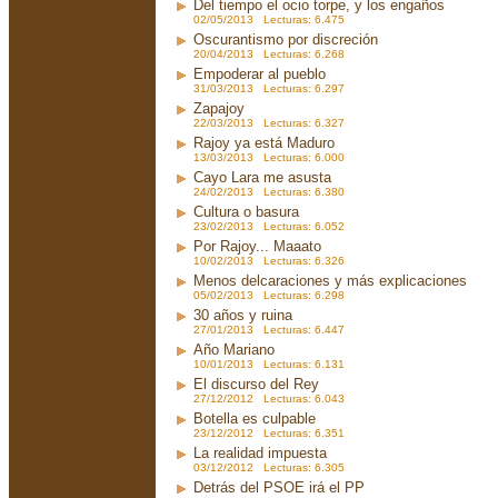
Del tiempo el ocio torpe, y los engaños
02/05/2013 Lecturas: 6.475
Oscurantismo por discreción
20/04/2013 Lecturas: 6.268
Empoderar al pueblo
31/03/2013 Lecturas: 6.297
Zapajoy
22/03/2013 Lecturas: 6.327
Rajoy ya está Maduro
13/03/2013 Lecturas: 6.000
Cayo Lara me asusta
24/02/2013 Lecturas: 6.380
Cultura o basura
23/02/2013 Lecturas: 6.052
Por Rajoy... Maaato
10/02/2013 Lecturas: 6.326
Menos delcaraciones y más explicaciones
05/02/2013 Lecturas: 6.298
30 años y ruina
27/01/2013 Lecturas: 6.447
Año Mariano
10/01/2013 Lecturas: 6.131
El discurso del Rey
27/12/2012 Lecturas: 6.043
Botella es culpable
23/12/2012 Lecturas: 6.351
La realidad impuesta
03/12/2012 Lecturas: 6.305
Detrás del PSOE irá el PP