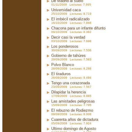
De Madrid al suelo
01/11/2009 Lecturas: 7.995
Universidad caca
25/10/2009 Lecturas: 8.719
El imbécil radicalizado
16/10/2009 Lecturas: 7.866
Chacona para un infante difunto
09/10/2009 Lecturas: 8.382
Decir casi la verdad
03/10/2009 Lecturas: 7.698
Los ponderosos
30/09/2009 Lecturas: 7.536
Gobierno de tahúres
29/09/2009 Lecturas: 7.583
Polvo Blanco
28/09/2009 Lecturas: 8.288
El tiraduros
26/09/2009 Lecturas: 9.494
Tengo una corazonada
23/09/2009 Lecturas: 7.567
Dilapidar la herencia
17/09/2009 Lecturas: 8.885
Las amistades peligrosas
15/09/2009 Lecturas: 7.795
El rebuzno de Rodiezmo
09/09/2009 Lecturas: 8.008
Cuarenta años de dictadura
05/09/2009 Lecturas: 7.924
Ultimo domingo de Agosto