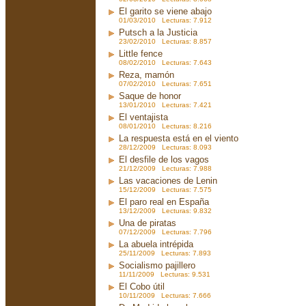
El garito se viene abajo
01/03/2010 Lecturas: 7.912
Putsch a la Justicia
23/02/2010 Lecturas: 8.857
Little fence
08/02/2010 Lecturas: 7.643
Reza, mamón
07/02/2010 Lecturas: 7.651
Saque de honor
13/01/2010 Lecturas: 7.421
El ventajista
08/01/2010 Lecturas: 8.216
La respuesta está en el viento
28/12/2009 Lecturas: 8.093
El desfile de los vagos
21/12/2009 Lecturas: 7.988
Las vacaciones de Lenin
15/12/2009 Lecturas: 7.575
El paro real en España
13/12/2009 Lecturas: 9.832
Una de piratas
07/12/2009 Lecturas: 7.796
La abuela intrépida
25/11/2009 Lecturas: 7.893
Socialismo pajillero
11/11/2009 Lecturas: 9.531
El Cobo útil
10/11/2009 Lecturas: 7.666