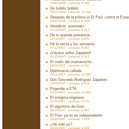
24/01/2008 Lecturas: 9.442
De bobilis bobilis
08/01/2008 Lecturas: 11.348
Después de la pítima (o El País contra el Est
08/01/2008 Lecturas: 8.903
Veredicto: asesinato
14/12/2007 Lecturas: 8.812
De tu querida presencia...
11/12/2007 Lecturas: 9.970
De la secta y los sectarios
07/12/2007 Lecturas: 9.461
¡Váyase señor Zapatero!
02/12/2007 Lecturas: 9.312
El vuelo del mamarracho
24/11/2007 Lecturas: 9.392
Diplomacia callada
22/11/2007 Lecturas: 13.493
Don Tancredo Rodríguez Zapatero
14/11/2007 Lecturas: 9.819
Engordar a ETA
10/11/2007 Lecturas: 10.000
El estigma originario
01/11/2007 Lecturas: 9.375
El algoritmo de Gore
28/10/2007 Lecturas: 8.897
El País ya no es independiente
22/10/2007 Lecturas: 9.518
¿He sido yo?
20/10/2007 Lecturas: 9.328