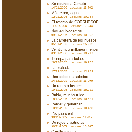
Se equivoca Girauta
14/01/2006 Lecturas: 11.402
Más claro, agua
12/01/2006 Lecturas: 10.854
El retorno de CORRUPSOE
11/01/2006 Lecturas: 12.034
Nos equivocamos
09/01/2006 Lecturas: 10.992
La carretera de los huesos
05/01/2006 Lecturas: 25.202
Veinticinco millones menos
03/01/2006 Lecturas: 10.917
Trampa para bobos
29/12/2005 Lecturas: 19.763
La profecía
27/12/2005 Lecturas: 12.892
Una dolorosa soledad
24/12/2005 Lecturas: 11.096
Un tonto a las tres
19/12/2005 Lecturas: 18.332
Ruido, mucho ruido
18/12/2005 Lecturas: 10.581
Perder y gobernar
13/12/2005 Lecturas: 10.473
¡No pasarán!
30/11/2005 Lecturas: 11.427
De rojos y patriotas
30/11/2005 Lecturas: 10.767
Carrillo miente