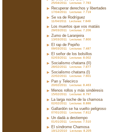
25/04/2011 Lecturas: 7.783
Recuperar derechos y libertades
17/04/2011 Lecturas: 7.719
Se va de Rodríguez
11/04/2011 Lecturas: 7.849
Los muertos que vos matáis
29/03/2011 Lecturas: 7.206
Zumo de Laranjeira
13/03/2011 Lecturas: 7.800
El rap de Pepiño
09/03/2011 Lecturas: 7.487
El señor de los bolsillos
02/03/2011 Lecturas: 8.002
Socialismo chatarra (II)
28/02/2011 Lecturas: 7.877
Socialismo chatarra (I)
22/02/2011 Lecturas: 7.601
Pan y Telecirco
20/02/2011 Lecturas: 8.463
Menos rollos y más sindéresis
15/02/2011 Lecturas: 8.797
La larga noche de la chamosa
02/02/2011 Lecturas: 8.886
Gallardón se ha vuelto peligroso
07/01/2011 Lecturas: 7.812
Un dadá a destiempo
01/01/2011 Lecturas: 7.510
El síndrome Chamosa
19/12/2010 Lecturas: 8.205