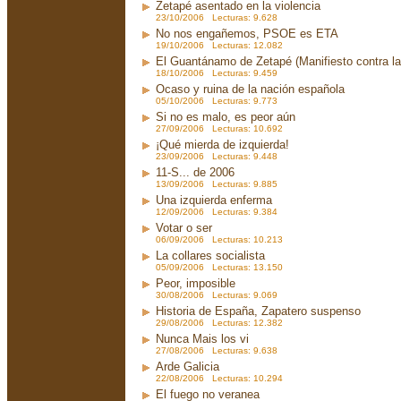
Zetapé asentado en la violencia
23/10/2006 Lecturas: 9.628
No nos engañemos, PSOE es ETA
19/10/2006 Lecturas: 12.082
El Guantánamo de Zetapé (Manifiesto contra la 
18/10/2006 Lecturas: 9.459
Ocaso y ruina de la nación española
05/10/2006 Lecturas: 9.773
Si no es malo, es peor aún
27/09/2006 Lecturas: 10.692
¡Qué mierda de izquierda!
23/09/2006 Lecturas: 9.448
11-S... de 2006
13/09/2006 Lecturas: 9.885
Una izquierda enferma
12/09/2006 Lecturas: 9.384
Votar o ser
06/09/2006 Lecturas: 10.213
La collares socialista
05/09/2006 Lecturas: 13.150
Peor, imposible
30/08/2006 Lecturas: 9.069
Historia de España, Zapatero suspenso
29/08/2006 Lecturas: 12.382
Nunca Mais los vi
27/08/2006 Lecturas: 9.638
Arde Galicia
22/08/2006 Lecturas: 10.294
El fuego no veranea