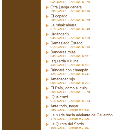
04/04/2012 Lecturas: 6.875
Otra juerga general
29/03/2012 Lecturas: 6.516
El copago
20/03/2012 Lecturas: 6.869
La rubalcabería
07/03/2012 Lecturas: 6.940
Urdangarín
03/03/2012 Lecturas: 6.629
Demasiado Estado
01/03/2012 Lecturas: 6.815
Banderas rojas
23/02/2012 Lecturas: 6.557
Izquierda y ruina
14/02/2012 Lecturas: 6.681
Brindaré con champán
12/02/2012 Lecturas: 6.741
Amanecer rojo
06/02/2012 Lecturas: 6.701
El País, como el culo
26/01/2012 Lecturas: 7.078
¡Qué cruz!
01/01/2012 Lecturas: 6.333
Ante todo, negar
28/12/2011 Lecturas: 6.641
La huida hacia adelante de Gallardón
17/12/2011 Lecturas: 7.224
La Quinta del Sordo
15/12/2011 Lecturas: 7.163