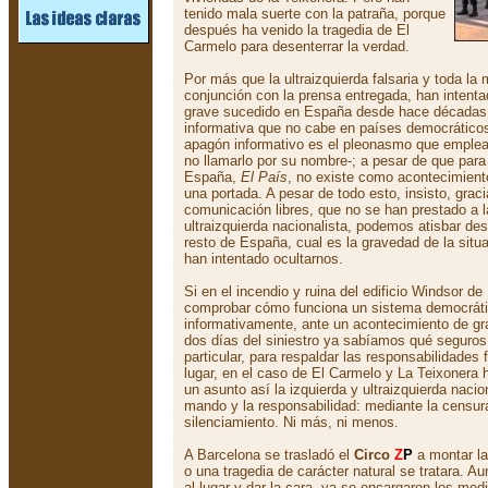
tenido mala suerte con la patraña, porque
después ha venido la tragedia de El
Carmelo para desenterrar la verdad.
Por más que la ultraizquierda falsaria y toda la
conjunción con la prensa entregada, han intent
grave sucedido en España desde hace décadas;
informativa que no cabe en países democráticos
apagón informativo es el pleonasmo que emplean
no llamarlo por su nombre-; a pesar de que para
España,
El País
, no existe como acontecimient
una portada. A pesar de todo esto, insisto, gra
comunicación libres, que no se han prestado a l
ultraizquierda nacionalista, podemos atisbar de
resto de España, cual es la gravedad de la situ
han intentado ocultarnos.
Si en el incendio y ruina del edificio Windsor 
comprobar cómo funciona un sistema democráti
informativamente, ante un acontecimiento de gra
dos días del siniestro ya sabíamos qué seguros 
particular, para respaldar las responsabilidades 
lugar, en el caso de El Carmelo y La Teixonera
un asunto así la izquierda y ultraizquierda nacio
mando y la responsabilidad: mediante la censur
silenciamiento. Ni más, ni menos.
A Barcelona se trasladó el
Circo
Z
P
a montar la
o una tragedia de carácter natural se tratara. Au
al lugar y dar la cara, ya se encargaron los me