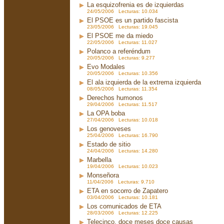
La esquizofrenia es de izquierdas
24/05/2006 Lecturas: 10.034
El PSOE es un partido fascista
23/05/2006 Lecturas: 19.045
El PSOE me da miedo
22/05/2006 Lecturas: 11.027
Polanco a referéndum
20/05/2006 Lecturas: 9.277
Evo Modales
20/05/2006 Lecturas: 10.356
El ala izquierda de la extrema izquierda
08/05/2006 Lecturas: 11.354
Derechos humonos
29/04/2006 Lecturas: 11.517
La OPA boba
27/04/2006 Lecturas: 10.018
Los genoveses
25/04/2006 Lecturas: 16.790
Estado de sitio
24/04/2006 Lecturas: 14.280
Marbella
19/04/2006 Lecturas: 10.023
Monseñora
11/04/2006 Lecturas: 9.710
ETA en socorro de Zapatero
03/04/2006 Lecturas: 10.181
Los comunicados de ETA
28/03/2006 Lecturas: 12.225
Telecinco, doce meses doce causas