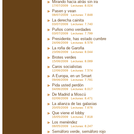
Mirando hacia atrás sin ira
17/07/2009 Lecturas: 8.024
Pasen y vean
08/07/2009 Lecturas: 7.848
La derecha cainita
03/07/2009 Lecturas: 7.740
Puños como verdades
03/07/2009 Lecturas: 7.799
Presidente, has estado cumbre
24/06/2009 Lecturas: 8.578
La roña de Garoña
23/06/2009 Lecturas: 8.044
Brotes verdes
15/06/2009 Lecturas: 8.089
Caros socialistas
12/06/2009 Lecturas: 7.574
A Europa, en un Smart
09/06/2009 Lecturas: 7.791
Pida usted perdón
04/06/2009 Lecturas: 8.017
De Madrid a Moscú
02/06/2009 Lecturas: 8.471
La alianza de las galaxias
20/05/2009 Lecturas: 7.676
Que viene el lobby
16/05/2009 Lecturas: 7.818
Los menéndez
08/05/2009 Lecturas: 8.247
Semáforo verde, semáforo rojo