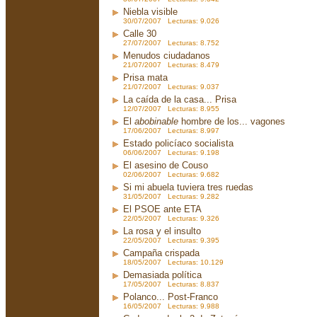
Niebla visible
30/07/2007 Lecturas: 9.026
Calle 30
27/07/2007 Lecturas: 8.752
Menudos ciudadanos
21/07/2007 Lecturas: 8.479
Prisa mata
21/07/2007 Lecturas: 9.037
La caída de la casa... Prisa
12/07/2007 Lecturas: 8.955
El
abobinable
hombre de los... vagones
17/06/2007 Lecturas: 8.997
Estado policíaco socialista
06/06/2007 Lecturas: 9.198
El asesino de Couso
02/06/2007 Lecturas: 9.682
Si mi abuela tuviera tres ruedas
31/05/2007 Lecturas: 9.282
El PSOE ante ETA
22/05/2007 Lecturas: 9.326
La rosa y el insulto
22/05/2007 Lecturas: 9.395
Campaña crispada
18/05/2007 Lecturas: 10.129
Demasiada política
17/05/2007 Lecturas: 8.837
Polanco... Post-Franco
16/05/2007 Lecturas: 9.988