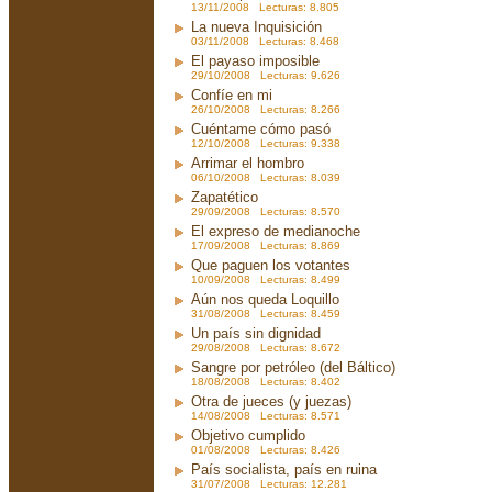
13/11/2008 Lecturas: 8.805
La nueva Inquisición
03/11/2008 Lecturas: 8.468
El payaso imposible
29/10/2008 Lecturas: 9.626
Confíe en mi
26/10/2008 Lecturas: 8.266
Cuéntame cómo pasó
12/10/2008 Lecturas: 9.338
Arrimar el hombro
06/10/2008 Lecturas: 8.039
Zapatético
29/09/2008 Lecturas: 8.570
El expreso de medianoche
17/09/2008 Lecturas: 8.869
Que paguen los votantes
10/09/2008 Lecturas: 8.499
Aún nos queda Loquillo
31/08/2008 Lecturas: 8.459
Un país sin dignidad
29/08/2008 Lecturas: 8.672
Sangre por petróleo (del Báltico)
18/08/2008 Lecturas: 8.402
Otra de jueces (y juezas)
14/08/2008 Lecturas: 8.571
Objetivo cumplido
01/08/2008 Lecturas: 8.426
País socialista, país en ruina
31/07/2008 Lecturas: 12.281