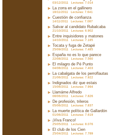
03/12/2011 Lecturas: 7.014
La zorra en el gallinero
18/11/2011 Lecturas: 7.641
Cuestión de confianza
14/11/2011 Lecturas: 7.087
Salvar al candidato Rubalcaba
21/10/2011 Lecturas: 6.902
Entre inquisidores y matones
14/10/2011 Lecturas: 7.185
Tocata y fuga de Zetapé
25/09/2011 Lecturas: 7.485
España no es lo que parece
22/08/2011 Lecturas: 7.560
El milagro de Pé Punto
04/08/2011 Lecturas: 7.403
La cabalgata de los perroflautas
21/06/2011 Lecturas: 7.922
Indignados diz que estais
15/06/2011 Lecturas: 7.994
Llamáme Alfredo
08/06/2011 Lecturas: 7.826
De profesión, trileros
05/06/2011 Lecturas: 7.837
La muerte política de Gallardón
01/06/2011 Lecturas: 7.619
¡Viva Franco!
25/05/2011 Lecturas: 8.076
El club de los Cien
25/04/2011 Lecturas: 7.789