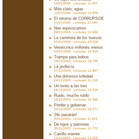
14/01/2006 Lecturas: 11.405
Más claro, agua
12/01/2006 Lecturas: 10.859
El retorno de CORRUPSOE
11/01/2006 Lecturas: 12.040
Nos equivocamos
09/01/2006 Lecturas: 10.998
La carretera de los huesos
05/01/2006 Lecturas: 25.206
Veinticinco millones menos
03/01/2006 Lecturas: 10.920
Trampa para bobos
29/12/2005 Lecturas: 19.768
La profecía
27/12/2005 Lecturas: 12.897
Una dolorosa soledad
24/12/2005 Lecturas: 11.100
Un tonto a las tres
19/12/2005 Lecturas: 18.336
Ruido, mucho ruido
18/12/2005 Lecturas: 10.585
Perder y gobernar
13/12/2005 Lecturas: 10.477
¡No pasarán!
30/11/2005 Lecturas: 11.429
De rojos y patriotas
30/11/2005 Lecturas: 10.770
Carrillo miente
12/11/2005 Lecturas: 13.506