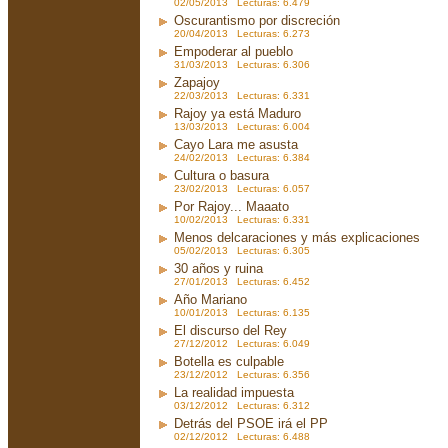
02/05/2013 Lecturas: 6.479
Oscurantismo por discreción
20/04/2013 Lecturas: 6.273
Empoderar al pueblo
31/03/2013 Lecturas: 6.306
Zapajoy
22/03/2013 Lecturas: 6.331
Rajoy ya está Maduro
13/03/2013 Lecturas: 6.004
Cayo Lara me asusta
24/02/2013 Lecturas: 6.384
Cultura o basura
23/02/2013 Lecturas: 6.057
Por Rajoy... Maaato
10/02/2013 Lecturas: 6.331
Menos delcaraciones y más explicaciones
05/02/2013 Lecturas: 6.305
30 años y ruina
27/01/2013 Lecturas: 6.452
Año Mariano
10/01/2013 Lecturas: 6.135
El discurso del Rey
27/12/2012 Lecturas: 6.049
Botella es culpable
23/12/2012 Lecturas: 6.356
La realidad impuesta
03/12/2012 Lecturas: 6.312
Detrás del PSOE irá el PP
02/12/2012 Lecturas: 6.488