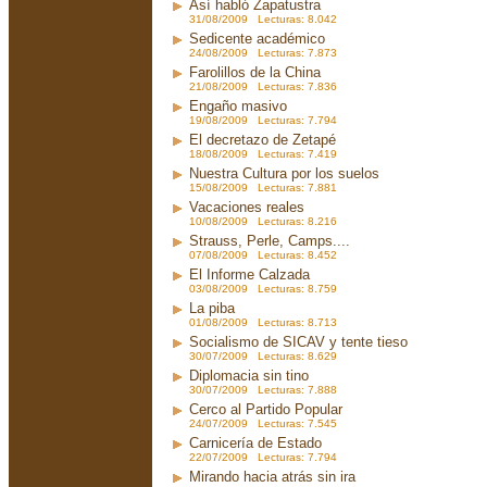
Así habló Zapatustra
31/08/2009 Lecturas: 8.042
Sedicente académico
24/08/2009 Lecturas: 7.873
Farolillos de la China
21/08/2009 Lecturas: 7.836
Engaño masivo
19/08/2009 Lecturas: 7.794
El decretazo de Zetapé
18/08/2009 Lecturas: 7.419
Nuestra Cultura por los suelos
15/08/2009 Lecturas: 7.881
Vacaciones reales
10/08/2009 Lecturas: 8.216
Strauss, Perle, Camps....
07/08/2009 Lecturas: 8.452
El Informe Calzada
03/08/2009 Lecturas: 8.759
La piba
01/08/2009 Lecturas: 8.713
Socialismo de SICAV y tente tieso
30/07/2009 Lecturas: 8.629
Diplomacia sin tino
30/07/2009 Lecturas: 7.888
Cerco al Partido Popular
24/07/2009 Lecturas: 7.545
Carnicería de Estado
22/07/2009 Lecturas: 7.794
Mirando hacia atrás sin ira