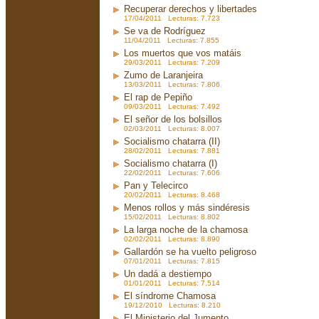
Recuperar derechos y libertades
17/04/2011 Lecturas: 7.723
Se va de Rodríguez
11/04/2011 Lecturas: 7.855
Los muertos que vos matáis
29/03/2011 Lecturas: 7.209
Zumo de Laranjeira
13/03/2011 Lecturas: 7.806
El rap de Pepiño
09/03/2011 Lecturas: 7.492
El señor de los bolsillos
02/03/2011 Lecturas: 8.007
Socialismo chatarra (II)
28/02/2011 Lecturas: 7.881
Socialismo chatarra (I)
22/02/2011 Lecturas: 7.606
Pan y Telecirco
20/02/2011 Lecturas: 8.468
Menos rollos y más sindéresis
15/02/2011 Lecturas: 8.802
La larga noche de la chamosa
02/02/2011 Lecturas: 8.890
Gallardón se ha vuelto peligroso
07/01/2011 Lecturas: 7.815
Un dadá a destiempo
01/01/2011 Lecturas: 7.514
El síndrome Chamosa
19/12/2010 Lecturas: 8.210
El Ministerio del Jumento