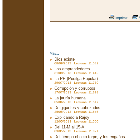
Imprimir
E
Más...
Dios existe
08/09/2013 Lecturas: 11.582
Los emprendedores
31/08/2013 Lecturas: 11.442
La PP (Pocilga Popular)
29/07/2013 Lecturas: 11.730
Corrupción y corruptos
17/07/2013 Lecturas: 11.378
La jauría humana
05/06/2013 Lecturas: 11.517
De gigantes y cabezudos
25/05/2013 Lecturas: 11.546
Explicando a Rajoy
12/05/2013 Lecturas: 11.500
Del 11-M al 15-A
03/05/2013 Lecturas: 11.891
Del tiempo el ocio torpe, y los engaños