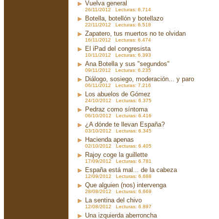
Vuelva general
26/11/2012 Lecturas: 6.714
Botella, botellón y botellazo
22/11/2012 Lecturas: 6.518
Zapatero, tus muertos no te olvidan
16/11/2012 Lecturas: 6.474
El iPad del congresista
10/11/2012 Lecturas: 6.393
Ana Botella y sus "segundos"
09/11/2012 Lecturas: 6.235
Diálogo, sosiego, moderación... y paro
06/11/2012 Lecturas: 7.216
Los abuelos de Gómez
24/10/2012 Lecturas: 6.375
Pedraz como síntoma
06/10/2012 Lecturas: 6.416
¿A dónde te llevan España?
03/10/2012 Lecturas: 6.345
Hacienda apenas
02/10/2012 Lecturas: 6.405
Rajoy coge la guillette
17/09/2012 Lecturas: 6.781
España está mal... de la cabeza
12/09/2012 Lecturas: 6.688
Que alguien (nos) intervenga
28/08/2012 Lecturas: 6.669
La sentina del chivo
12/08/2012 Lecturas: 6.897
Una izquierda aberroncha