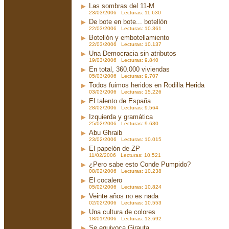
Las sombras del 11-M
23/03/2006 Lecturas: 11.630
De bote en bote... botellón
22/03/2006 Lecturas: 10.361
Botellón y embotellamiento
22/03/2006 Lecturas: 10.137
Una Democracia sin atributos
19/03/2006 Lecturas: 9.840
En total, 360.000 viviendas
05/03/2006 Lecturas: 9.707
Todos fuimos heridos en Rodilla Herida
03/03/2006 Lecturas: 15.226
El talento de España
28/02/2006 Lecturas: 9.564
Izquierda y gramática
25/02/2006 Lecturas: 9.630
Abu Ghraib
23/02/2006 Lecturas: 10.015
El papelón de ZP
11/02/2006 Lecturas: 10.521
¿Pero sabe esto Conde Pumpido?
08/02/2006 Lecturas: 10.238
El cocalero
05/02/2006 Lecturas: 10.824
Veinte años no es nada
02/02/2006 Lecturas: 10.553
Una cultura de colores
18/01/2006 Lecturas: 13.692
Se equivoca Girauta