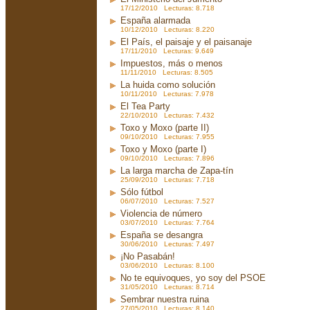
17/12/2010 Lecturas: 8.718
España alarmada
10/12/2010 Lecturas: 8.220
El País, el paisaje y el paisanaje
17/11/2010 Lecturas: 9.649
Impuestos, más o menos
11/11/2010 Lecturas: 8.505
La huida como solución
10/11/2010 Lecturas: 7.978
El Tea Party
22/10/2010 Lecturas: 7.432
Toxo y Moxo (parte II)
09/10/2010 Lecturas: 7.955
Toxo y Moxo (parte I)
09/10/2010 Lecturas: 7.896
La larga marcha de Zapa-tín
25/09/2010 Lecturas: 7.718
Sólo fútbol
06/07/2010 Lecturas: 7.527
Violencia de número
03/07/2010 Lecturas: 7.764
España se desangra
30/06/2010 Lecturas: 7.497
¡No Pasabán!
03/06/2010 Lecturas: 8.100
No te equivoques, yo soy del PSOE
31/05/2010 Lecturas: 8.714
Sembrar nuestra ruina
27/05/2010 Lecturas: 8.140