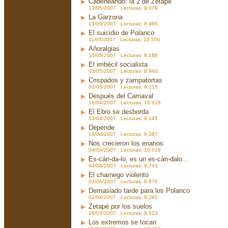
Cadeneando: la 2 de Zetapé
13/05/2007 Lecturas: 9.078
La Garzona
13/05/2007 Lecturas: 8.985
El suicidio de Polanco
11/05/2007 Lecturas: 10.556
Añoralgias
10/05/2007 Lecturas: 9.188
El imbécil socialista
03/05/2007 Lecturas: 8.940
Crispados y zampatortas
02/05/2007 Lecturas: 9.215
Después del Carnaval
16/04/2007 Lecturas: 10.018
El Ebro se desborda
13/04/2007 Lecturas: 9.145
Depende
13/04/2007 Lecturas: 9.387
Nos crecieron los enanos
04/04/2007 Lecturas: 10.019
Es-cán-da-lo, es un es-cán-dalo...
04/04/2007 Lecturas: 9.743
El charnego violento
03/04/2007 Lecturas: 9.670
Demasiado tarde para los Polanco
02/04/2007 Lecturas: 9.291
Zetapé por los suelos
28/03/2007 Lecturas: 9.523
Los extremos se tocan