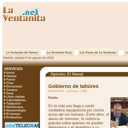
La Ventanita del Humor
La Ventanita Sexy
Los Foros de La Ventanita
Li
Madrid, sábado 8 de agosto de 2026
SERVICIOS
Inicio
Opinión: El liberal
Humor
Foros
Chat
Gobierno de tahúres
Encuestas
Juegos
29/09/2009 Lecturas: 7.588
Sexy
Libro visitas
Publio
Calculadoras
Traductor
En la vida uno llega a sentir
Horóscopo
verdadera repugnancia por ciertos
Numerología
El tiempo
actos del ser humano. Entre ellos, el
Enlázanos
abuso de menores, la violencia
gratuita sobre quienes no pueden
defenderse o el abandono a su