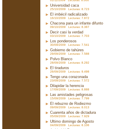
01/11/2009 Lecturas: 8.000
Universidad caca
25/10/2009 Lecturas: 8.723
El imbécil radicalizado
16/10/2009 Lecturas: 7.872
Chacona para un infante difunto
09/10/2009 Lecturas: 8.387
Decir casi la verdad
03/10/2009 Lecturas: 7.703
Los ponderosos
30/09/2009 Lecturas: 7.541
Gobierno de tahúres
29/09/2009 Lecturas: 7.588
Polvo Blanco
28/09/2009 Lecturas: 8.292
El tiraduros
26/09/2009 Lecturas: 9.498
Tengo una corazonada
23/09/2009 Lecturas: 7.572
Dilapidar la herencia
17/09/2009 Lecturas: 8.888
Las amistades peligrosas
15/09/2009 Lecturas: 7.799
El rebuzno de Rodiezmo
09/09/2009 Lecturas: 8.013
Cuarenta años de dictadura
05/09/2009 Lecturas: 7.929
Ultimo domingo de Agosto
04/09/2009 Lecturas: 8.106