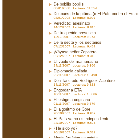
De bobilis bobilis
08/01/2008 Lecturas: 11.354
Después de la pítima (o El País contra el Est
08/01/2008 Lecturas: 8.907
Veredicto: asesinato
14/12/2007 Lecturas: 8.815
De tu querida presencia...
11/12/2007 Lecturas: 9.973
De la secta y los sectarios
07/12/2007 Lecturas: 9.467
¡Váyase señor Zapatero!
02/12/2007 Lecturas: 9.318
El vuelo del mamarracho
24/11/2007 Lecturas: 9.396
Diplomacia callada
22/11/2007 Lecturas: 13.498
Don Tancredo Rodríguez Zapatero
14/11/2007 Lecturas: 9.823
Engordar a ETA
10/11/2007 Lecturas: 10.006
El estigma originario
01/11/2007 Lecturas: 9.379
El algoritmo de Gore
28/10/2007 Lecturas: 8.902
El País ya no es independiente
22/10/2007 Lecturas: 9.524
¿He sido yo?
20/10/2007 Lecturas: 9.332
Media América no existe