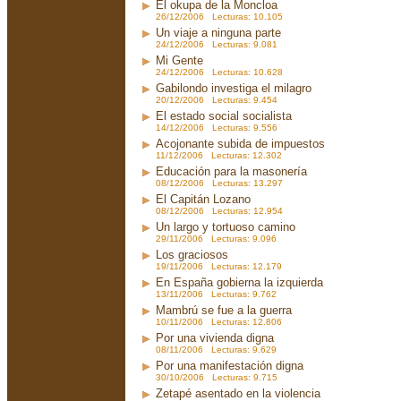
El okupa de la Moncloa
26/12/2006 Lecturas: 10.105
Un viaje a ninguna parte
24/12/2006 Lecturas: 9.081
Mi Gente
24/12/2006 Lecturas: 10.628
Gabilondo investiga el milagro
20/12/2006 Lecturas: 9.454
El estado social socialista
14/12/2006 Lecturas: 9.556
Acojonante subida de impuestos
11/12/2006 Lecturas: 12.302
Educación para la masonería
08/12/2006 Lecturas: 13.297
El Capitán Lozano
08/12/2006 Lecturas: 12.954
Un largo y tortuoso camino
29/11/2006 Lecturas: 9.096
Los graciosos
19/11/2006 Lecturas: 12.179
En España gobierna la izquierda
13/11/2006 Lecturas: 9.762
Mambrú se fue a la guerra
10/11/2006 Lecturas: 12.806
Por una vivienda digna
08/11/2006 Lecturas: 9.629
Por una manifestación digna
30/10/2006 Lecturas: 9.715
Zetapé asentado en la violencia