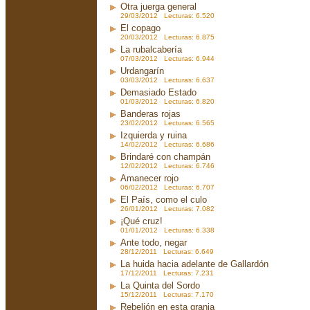
Otra juerga general
29/03/2012 Lecturas: 6.520
El copago
20/03/2012 Lecturas: 6.875
La rubalcabería
07/03/2012 Lecturas: 6.944
Urdangarín
03/03/2012 Lecturas: 6.637
Demasiado Estado
01/03/2012 Lecturas: 6.820
Banderas rojas
23/02/2012 Lecturas: 6.565
Izquierda y ruina
14/02/2012 Lecturas: 6.686
Brindaré con champán
12/02/2012 Lecturas: 6.746
Amanecer rojo
06/02/2012 Lecturas: 6.707
El País, como el culo
26/01/2012 Lecturas: 7.082
¡Qué cruz!
01/01/2012 Lecturas: 6.338
Ante todo, negar
28/12/2011 Lecturas: 6.649
La huida hacia adelante de Gallardón
17/12/2011 Lecturas: 7.231
La Quinta del Sordo
15/12/2011 Lecturas: 7.170
Rebelión en esta granja