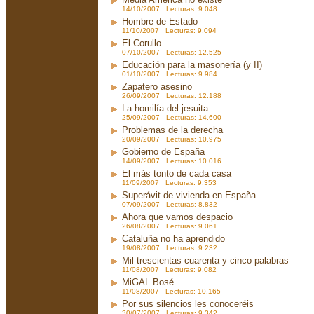
14/10/2007 Lecturas: 9.048
Hombre de Estado
11/10/2007 Lecturas: 9.094
El Corullo
07/10/2007 Lecturas: 12.525
Educación para la masonería (y II)
01/10/2007 Lecturas: 9.984
Zapatero asesino
26/09/2007 Lecturas: 12.188
La homilía del jesuita
25/09/2007 Lecturas: 14.600
Problemas de la derecha
20/09/2007 Lecturas: 10.975
Gobierno de España
14/09/2007 Lecturas: 10.016
El más tonto de cada casa
11/09/2007 Lecturas: 9.353
Superávit de vivienda en España
07/09/2007 Lecturas: 8.832
Ahora que vamos despacio
26/08/2007 Lecturas: 9.061
Cataluña no ha aprendido
19/08/2007 Lecturas: 9.232
Mil trescientas cuarenta y cinco palabras
11/08/2007 Lecturas: 9.082
MiGAL Bosé
11/08/2007 Lecturas: 10.165
Por sus silencios les conoceréis
30/07/2007 Lecturas: 9.342