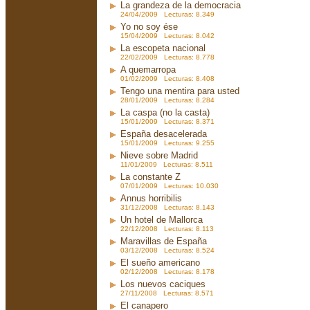
La grandeza de la democracia
24/04/2009 Lecturas: 8.349
Yo no soy ése
15/04/2009 Lecturas: 8.042
La escopeta nacional
22/02/2009 Lecturas: 8.778
A quemarropa
01/02/2009 Lecturas: 8.408
Tengo una mentira para usted
28/01/2009 Lecturas: 8.284
La caspa (no la casta)
15/01/2009 Lecturas: 8.371
España desacelerada
15/01/2009 Lecturas: 9.255
Nieve sobre Madrid
11/01/2009 Lecturas: 8.511
La constante Z
07/01/2009 Lecturas: 10.030
Annus horribilis
31/12/2008 Lecturas: 8.143
Un hotel de Mallorca
22/12/2008 Lecturas: 8.113
Maravillas de España
03/12/2008 Lecturas: 8.524
El sueño americano
02/12/2008 Lecturas: 8.178
Los nuevos caciques
27/11/2008 Lecturas: 8.571
El canapero