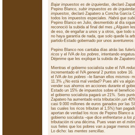
Bajar impuestos es de izquierdas
, declaró Zapa
Pepino Blanco,
subir impuestos es de izquierda
impuestos
, declaró Zapatero a Concha García C
todos los impuestos especiales.
Habrá que subi
Pepino Blanco en Julio, desmentido al día sigui
reconoció la subida al final del mes ¿Alguien le
de eso, de engañar a unos y a otros, que todo se
no haya garantía de nada, que solo quede la arbi
partido-Estado gobernado por unos aventurero
Pepino Blanco nos cantaba días atrás las
fulerí
ricos
y el IVA
de los pobres
, intentando engatus
Déjenme que les explique la subida de Zapatero
Mientras el gobierno socialista sube el IVA
redu
incrementado el IVA
general
2 puntos sobre 16.
el IVA
de los pobres
–le llaman ellos mismos- m
11.3% ¿No está mal verdad? Pues ahí va algún 
vender sus ahorros en acciones durante el gobie
Estado un 15% de impuestos sobre el beneficio o
el gobierno socialista pagará un 21%. Seis punto
Zapatero ha aumentado esta tributación
¡un 40
casi 9.000 millones de euros ganados por las 
las cuales los ricos tributan al 1,5%) han paga
aportan de verdad los ricos de Pepino Blanco a
gobierno socialista –que dice
enfrentarse a los
tributación ni una décima. Pues vean en el
mitin
sus fieles que los pobres van a pagar menos i
Lo dicho: las
mentes sencillas
.