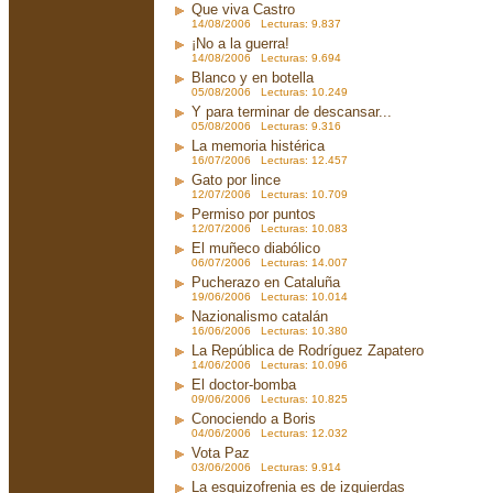
Que viva Castro
14/08/2006 Lecturas: 9.837
¡No a la guerra!
14/08/2006 Lecturas: 9.694
Blanco y en botella
05/08/2006 Lecturas: 10.249
Y para terminar de descansar...
05/08/2006 Lecturas: 9.316
La memoria histérica
16/07/2006 Lecturas: 12.457
Gato por lince
12/07/2006 Lecturas: 10.709
Permiso por puntos
12/07/2006 Lecturas: 10.083
El muñeco diabólico
06/07/2006 Lecturas: 14.007
Pucherazo en Cataluña
19/06/2006 Lecturas: 10.014
Nazionalismo catalán
16/06/2006 Lecturas: 10.380
La República de Rodríguez Zapatero
14/06/2006 Lecturas: 10.096
El doctor-bomba
09/06/2006 Lecturas: 10.825
Conociendo a Boris
04/06/2006 Lecturas: 12.032
Vota Paz
03/06/2006 Lecturas: 9.914
La esquizofrenia es de izquierdas