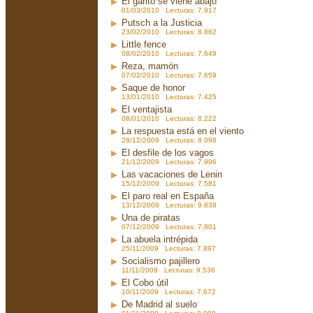
El garito se viene abajo
01/03/2010 Lecturas: 7.917
Putsch a la Justicia
23/02/2010 Lecturas: 8.862
Little fence
08/02/2010 Lecturas: 7.649
Reza, mamón
07/02/2010 Lecturas: 7.659
Saque de honor
13/01/2010 Lecturas: 7.425
El ventajista
08/01/2010 Lecturas: 8.222
La respuesta está en el viento
28/12/2009 Lecturas: 8.098
El desfile de los vagos
21/12/2009 Lecturas: 7.996
Las vacaciones de Lenin
15/12/2009 Lecturas: 7.581
El paro real en España
13/12/2009 Lecturas: 9.838
Una de piratas
07/12/2009 Lecturas: 7.801
La abuela intrépida
25/11/2009 Lecturas: 7.897
Socialismo pajillero
11/11/2009 Lecturas: 9.536
El Cobo útil
10/11/2009 Lecturas: 7.672
De Madrid al suelo