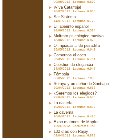
09/08/2012 Lecturas: 6.670
¡Viva Catarroja!
28/07/2012 Lecturas: 6.860
Ser Sistema
14/07/2012 Lecturas: 6.770
El laberinto español
28/06/2012 Lecturas: 6.514
Maltrato psicológico masivo
13/06/2012 Lecturas: 6.878
Olimpiadas... de pesadilla
29/05/2012 Lecturas: 6.643
Comernos el coco
26/05/2012 Lecturas: 6.754
Cuestión de elegancia
14/05/2012 Lecturas: 6.947
Tómbola
06/05/2012 Lecturas: 7.008
Soraya y un señor de Santiago
29/04/2012 Lecturas: 6.617
¿Seremos los elegidos?
22/04/2012 Lecturas: 6.603
La cacería
19/04/2012 Lecturas: 6.892
La caverna
16/04/2012 Lecturas: 6.476
Expo-matones de Mapfre
11/04/2012 Lecturas: 6.862
102 días con Rajoy
04/04/2012 Lecturas: 6.879