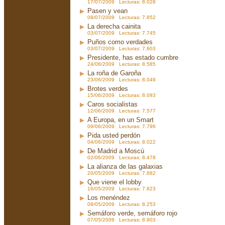
17/07/2009 Lecturas: 8.028
Pasen y vean
08/07/2009 Lecturas: 7.852
La derecha cainita
03/07/2009 Lecturas: 7.745
Puños como verdades
03/07/2009 Lecturas: 7.803
Presidente, has estado cumbre
24/06/2009 Lecturas: 8.585
La roña de Garoña
23/06/2009 Lecturas: 8.049
Brotes verdes
15/06/2009 Lecturas: 8.093
Caros socialistas
12/06/2009 Lecturas: 7.577
A Europa, en un Smart
09/06/2009 Lecturas: 7.796
Pida usted perdón
04/06/2009 Lecturas: 8.022
De Madrid a Moscú
02/06/2009 Lecturas: 8.478
La alianza de las galaxias
20/05/2009 Lecturas: 7.682
Que viene el lobby
16/05/2009 Lecturas: 7.823
Los menéndez
08/05/2009 Lecturas: 8.253
Semáforo verde, semáforo rojo
07/05/2009 Lecturas: 8.903