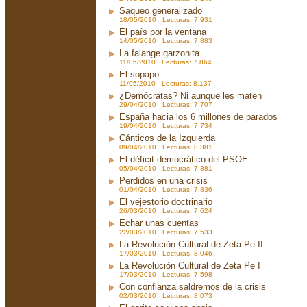
Saqueo generalizado
18/05/2010 Lecturas: 7.931
El país por la ventana
14/05/2010 Lecturas: 7.883
La falange garzonita
11/05/2010 Lecturas: 7.864
El sopapo
11/05/2010 Lecturas: 8.137
¿Demócratas? Ni aunque les maten
29/04/2010 Lecturas: 7.707
España hacia los 6 millones de parados
19/04/2010 Lecturas: 7.734
Cánticos de la Izquierda
09/04/2010 Lecturas: 8.381
El déficit democrático del PSOE
05/04/2010 Lecturas: 7.381
Perdidos en una crisis
01/04/2010 Lecturas: 7.836
El vejestorio doctrinario
26/03/2010 Lecturas: 7.624
Echar unas cuentas
22/03/2010 Lecturas: 7.533
La Revolución Cultural de Zeta Pe II
17/03/2010 Lecturas: 8.046
La Revolución Cultural de Zeta Pe I
17/03/2010 Lecturas: 7.598
Con confianza saldremos de la crisis
02/03/2010 Lecturas: 8.073