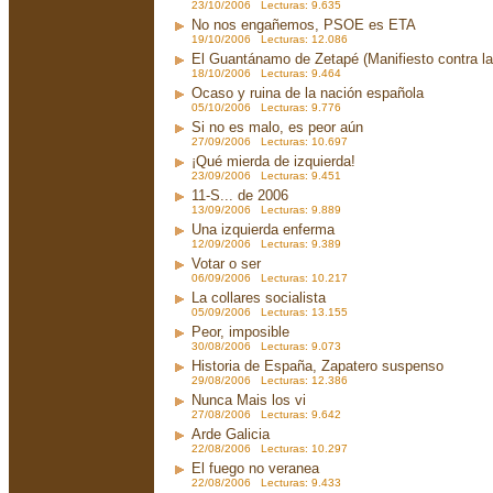
23/10/2006 Lecturas: 9.635
No nos engañemos, PSOE es ETA
19/10/2006 Lecturas: 12.086
El Guantánamo de Zetapé (Manifiesto contra la 
18/10/2006 Lecturas: 9.464
Ocaso y ruina de la nación española
05/10/2006 Lecturas: 9.776
Si no es malo, es peor aún
27/09/2006 Lecturas: 10.697
¡Qué mierda de izquierda!
23/09/2006 Lecturas: 9.451
11-S... de 2006
13/09/2006 Lecturas: 9.889
Una izquierda enferma
12/09/2006 Lecturas: 9.389
Votar o ser
06/09/2006 Lecturas: 10.217
La collares socialista
05/09/2006 Lecturas: 13.155
Peor, imposible
30/08/2006 Lecturas: 9.073
Historia de España, Zapatero suspenso
29/08/2006 Lecturas: 12.386
Nunca Mais los vi
27/08/2006 Lecturas: 9.642
Arde Galicia
22/08/2006 Lecturas: 10.297
El fuego no veranea
22/08/2006 Lecturas: 9.433