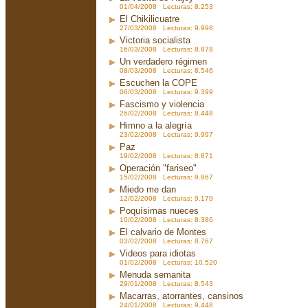
01/04/2008 Lecturas: 8.253
El Chikilicuatre
27/03/2008 Lecturas: 9.998
Victoria socialista
16/03/2008 Lecturas: 8.878
Un verdadero régimen
08/03/2008 Lecturas: 8.546
Escuchen la COPE
06/03/2008 Lecturas: 9.399
Fascismo y violencia
26/02/2008 Lecturas: 8.448
Himno a la alegría
23/02/2008 Lecturas: 9.997
Paz
19/02/2008 Lecturas: 8.871
Operación "fariseo"
15/02/2008 Lecturas: 9.867
Miedo me dan
12/02/2008 Lecturas: 9.179
Poquísimas nueces
10/02/2008 Lecturas: 8.386
El calvario de Montes
03/02/2008 Lecturas: 8.767
Videos para idiotas
01/02/2008 Lecturas: 10.520
Menuda semanita
29/01/2008 Lecturas: 8.543
Macarras, atorrantes, cansinos
24/01/2008 Lecturas: 9.448