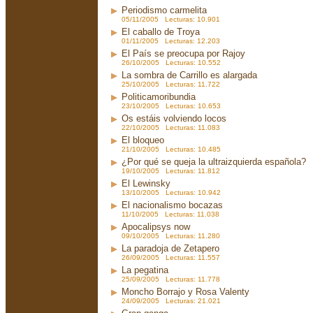
Periodismo carmelita
05/11/2005 Lecturas: 10.901
El caballo de Troya
01/11/2005 Lecturas: 12.203
El País se preocupa por Rajoy
26/10/2005 Lecturas: 10.552
La sombra de Carrillo es alargada
25/10/2005 Lecturas: 11.722
Politicamoribundia
23/10/2005 Lecturas: 10.653
Os estáis volviendo locos
22/10/2005 Lecturas: 11.083
El bloqueo
21/10/2005 Lecturas: 10.485
¿Por qué se queja la ultraizquierda española?
19/10/2005 Lecturas: 11.812
El Lewinsky
13/10/2005 Lecturas: 10.942
El nacionalismo bocazas
11/10/2005 Lecturas: 11.038
Apocalipsys now
09/10/2005 Lecturas: 11.280
La paradoja de Zetapero
26/09/2005 Lecturas: 11.557
La pegatina
25/09/2005 Lecturas: 11.778
Moncho Borrajo y Rosa Valenty
24/09/2005 Lecturas: 21.021