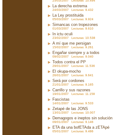
25/03/2007 Lecturas: 10.494
La derecha extrema
24/03/2007 Lecturas: 9.432
La Ley prostituida
05/03/2007 Lecturas: 9.924
Simancas con tropezones
01/03/2007 Lecturas: 9.610
In ictu oculi
23/02/2007 Lecturas: 10.538
A mí que me persigan
15/02/2007 Lecturas: 9.261
Engañar siempre y a todos
09/02/2007 Lecturas: 9.040
Todos contra el PP
29/01/2007 Lecturas: 11.536
El okupa-mocho
26/01/2007 Lecturas: 9.641
Será por cordones
21/01/2007 Lecturas: 9.165
Carrillo y sus razones
19/01/2007 Lecturas: 11.158
Fascistas
14/01/2007 Lecturas: 9.533
Zetapé de las JONS
13/01/2007 Lecturas: 10.007
Demagogos e ineptos sin solución
09/01/2007 Lecturas: 9.146
ETA da una bofETAda a zETApé
05/01/2007 Lecturas: 9.486