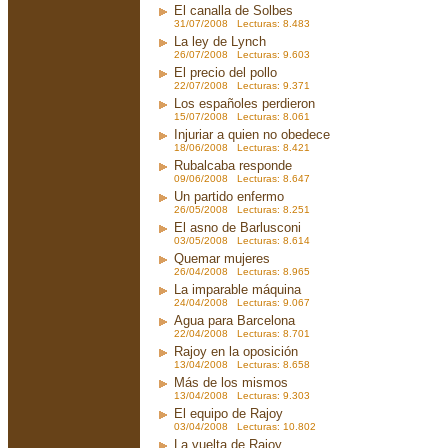
El canalla de Solbes
31/07/2008 Lecturas: 8.483
La ley de Lynch
26/07/2008 Lecturas: 9.603
El precio del pollo
22/07/2008 Lecturas: 9.371
Los españoles perdieron
15/07/2008 Lecturas: 8.061
Injuriar a quien no obedece
18/06/2008 Lecturas: 8.421
Rubalcaba responde
09/06/2008 Lecturas: 8.647
Un partido enfermo
26/05/2008 Lecturas: 8.251
El asno de Barlusconi
03/05/2008 Lecturas: 8.614
Quemar mujeres
26/04/2008 Lecturas: 8.965
La imparable máquina
24/04/2008 Lecturas: 9.067
Agua para Barcelona
22/04/2008 Lecturas: 8.701
Rajoy en la oposición
13/04/2008 Lecturas: 8.658
Más de los mismos
13/04/2008 Lecturas: 9.303
El equipo de Rajoy
03/04/2008 Lecturas: 10.802
La vuelta de Rajoy