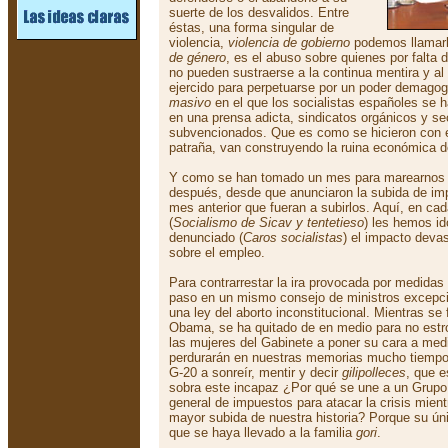
suerte de los desvalidos. Entre
éstas, una forma singular de
violencia,
violencia de gobierno
podemos llamarl
de género
, es el abuso sobre quienes por falta 
no pueden sustraerse a la continua mentira y a
ejercido para perpetuarse por un poder demagog
masivo
en el que los socialistas españoles se 
en una prensa adicta, sindicatos orgánicos y s
subvencionados. Que es como se hicieron con e
patraña, van construyendo la ruina económica 
Y como se han tomado un mes para marearnos 
después, desde que anunciaron la subida de imp
mes anterior que fueran a subirlos. Aquí, en cad
(
Socialismo de Sicav y tentetieso
) les hemos id
denunciado (
Caros socialistas
) el impacto devas
sobre el empleo.
Para contrarrestar la ira provocada por medidas
paso en un mismo consejo de ministros excepci
una ley del aborto inconstitucional. Mientras se 
Obama, se ha quitado de en medio para no est
las mujeres del Gabinete a poner su cara a med
perdurarán en nuestras memorias mucho tiempo.
G-20 a sonreír, mentir y decir
gilipolleces
, que e
sobra este incapaz ¿Por qué se une a un Grupo
general de impuestos para atacar la crisis mien
mayor subida de nuestra historia? Porque su úni
que se haya llevado a la familia
gori
.