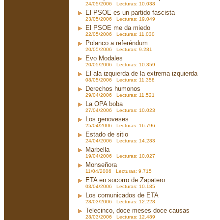
24/05/2006 Lecturas: 10.038
El PSOE es un partido fascista
23/05/2006 Lecturas: 19.049
El PSOE me da miedo
22/05/2006 Lecturas: 11.030
Polanco a referéndum
20/05/2006 Lecturas: 9.281
Evo Modales
20/05/2006 Lecturas: 10.359
El ala izquierda de la extrema izquierda
08/05/2006 Lecturas: 11.358
Derechos humonos
29/04/2006 Lecturas: 11.521
La OPA boba
27/04/2006 Lecturas: 10.023
Los genoveses
25/04/2006 Lecturas: 16.796
Estado de sitio
24/04/2006 Lecturas: 14.283
Marbella
19/04/2006 Lecturas: 10.027
Monseñora
11/04/2006 Lecturas: 9.715
ETA en socorro de Zapatero
03/04/2006 Lecturas: 10.185
Los comunicados de ETA
28/03/2006 Lecturas: 12.228
Telecinco, doce meses doce causas
28/03/2006 Lecturas: 12.489