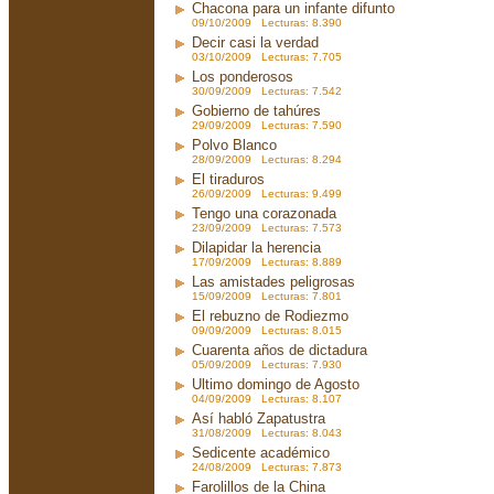
Chacona para un infante difunto
09/10/2009 Lecturas: 8.390
Decir casi la verdad
03/10/2009 Lecturas: 7.705
Los ponderosos
30/09/2009 Lecturas: 7.542
Gobierno de tahúres
29/09/2009 Lecturas: 7.590
Polvo Blanco
28/09/2009 Lecturas: 8.294
El tiraduros
26/09/2009 Lecturas: 9.499
Tengo una corazonada
23/09/2009 Lecturas: 7.573
Dilapidar la herencia
17/09/2009 Lecturas: 8.889
Las amistades peligrosas
15/09/2009 Lecturas: 7.801
El rebuzno de Rodiezmo
09/09/2009 Lecturas: 8.015
Cuarenta años de dictadura
05/09/2009 Lecturas: 7.930
Ultimo domingo de Agosto
04/09/2009 Lecturas: 8.107
Así habló Zapatustra
31/08/2009 Lecturas: 8.043
Sedicente académico
24/08/2009 Lecturas: 7.873
Farolillos de la China