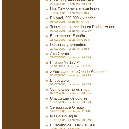
Botellón y embotellamiento
22/03/2006 Lecturas: 10.139
Una Democracia sin atributos
19/03/2006 Lecturas: 9.844
En total, 360.000 viviendas
05/03/2006 Lecturas: 9.708
Todos fuimos heridos en Rodilla Herida
03/03/2006 Lecturas: 15.229
El talento de España
28/02/2006 Lecturas: 9.564
Izquierda y gramática
25/02/2006 Lecturas: 9.632
Abu Ghraib
23/02/2006 Lecturas: 10.016
El papelón de ZP
11/02/2006 Lecturas: 10.523
¿Pero sabe esto Conde Pumpido?
08/02/2006 Lecturas: 10.240
El cocalero
05/02/2006 Lecturas: 10.826
Veinte años no es nada
02/02/2006 Lecturas: 10.554
Una cultura de colores
18/01/2006 Lecturas: 13.693
Se equivoca Girauta
14/01/2006 Lecturas: 11.406
Más claro, agua
12/01/2006 Lecturas: 10.860
El retorno de CORRUPSOE
11/01/2006 Lecturas: 12.041