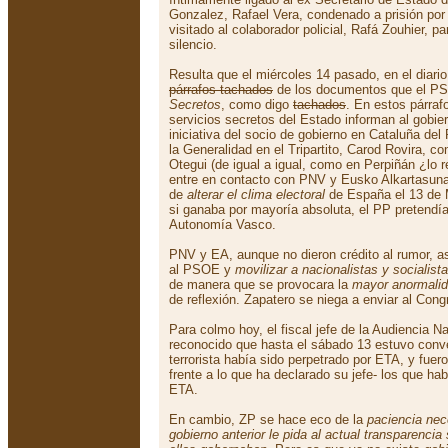
Gonzalez, Rafael Vera, condenado a prisión por
visitado al colaborador policial, Rafá Zouhier, p
silencio.
Resulta que el miércoles 14 pasado, en el diari
párrafos tachados
de los documentos que el PS
Secretos
, como digo
tachados
. En estos párraf
servicios secretos del Estado informan al gobie
iniciativa del socio de gobierno en Cataluña de
la Generalidad en el Tripartito, Carod Rovira, 
Otegui (de igual a igual, como en Perpiñán ¿lo 
entre en contacto con PNV y Eusko Alkartasun
de
alterar el clima electoral
de España el 13 de 
si ganaba por mayoría absoluta, el PP pretendí
Autonomía Vasco.
PNV y EA, aunque no dieron crédito al rumor, a
al PSOE y
movilizar a nacionalistas y socialis
de manera que se provocara la
mayor anormalid
de reflexión. Zapatero se niega a enviar al Con
Para colmo hoy, el fiscal jefe de la Audiencia Na
reconocido que hasta el sábado 13 estuvo conv
terrorista había sido perpetrado por ETA, y fu
frente a lo que ha declarado su jefe- los que ha
ETA.
En cambio, ZP se hace eco de la
paciencia nec
gobierno anterior le pida al actual transparencia