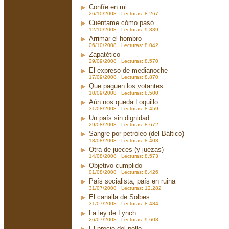
Confíe en mi
26/10/2008 Lecturas: 8.267
Cuéntame cómo pasó
12/10/2008 Lecturas: 9.339
Arrimar el hombro
06/10/2008 Lecturas: 8.042
Zapatético
29/09/2008 Lecturas: 8.570
El expreso de medianoche
17/09/2008 Lecturas: 8.870
Que paguen los votantes
10/09/2008 Lecturas: 8.500
Aún nos queda Loquillo
31/08/2008 Lecturas: 8.459
Un país sin dignidad
29/08/2008 Lecturas: 8.672
Sangre por petróleo (del Báltico)
18/08/2008 Lecturas: 8.403
Otra de jueces (y juezas)
14/08/2008 Lecturas: 8.573
Objetivo cumplido
01/08/2008 Lecturas: 8.426
País socialista, país en ruina
31/07/2008 Lecturas: 12.282
El canalla de Solbes
31/07/2008 Lecturas: 8.484
La ley de Lynch
26/07/2008 Lecturas: 9.603
El precio del pollo