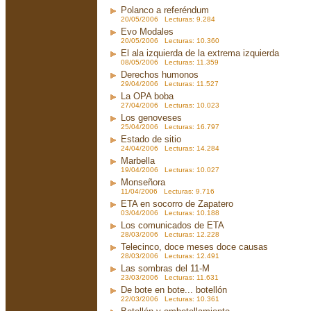
Polanco a referéndum
20/05/2006 Lecturas: 9.284
Evo Modales
20/05/2006 Lecturas: 10.360
El ala izquierda de la extrema izquierda
08/05/2006 Lecturas: 11.359
Derechos humonos
29/04/2006 Lecturas: 11.527
La OPA boba
27/04/2006 Lecturas: 10.023
Los genoveses
25/04/2006 Lecturas: 16.797
Estado de sitio
24/04/2006 Lecturas: 14.284
Marbella
19/04/2006 Lecturas: 10.027
Monseñora
11/04/2006 Lecturas: 9.716
ETA en socorro de Zapatero
03/04/2006 Lecturas: 10.188
Los comunicados de ETA
28/03/2006 Lecturas: 12.228
Telecinco, doce meses doce causas
28/03/2006 Lecturas: 12.491
Las sombras del 11-M
23/03/2006 Lecturas: 11.631
De bote en bote... botellón
22/03/2006 Lecturas: 10.361