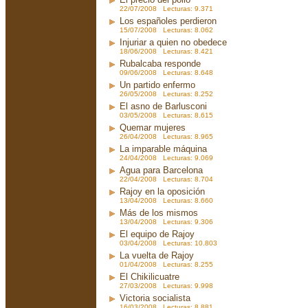
22/07/2008 Lecturas: 9.371
Los españoles perdieron
15/07/2008 Lecturas: 8.062
Injuriar a quien no obedece
18/06/2008 Lecturas: 8.421
Rubalcaba responde
09/06/2008 Lecturas: 8.648
Un partido enfermo
26/05/2008 Lecturas: 8.252
El asno de Barlusconi
03/05/2008 Lecturas: 8.615
Quemar mujeres
26/04/2008 Lecturas: 8.965
La imparable máquina
24/04/2008 Lecturas: 9.069
Agua para Barcelona
22/04/2008 Lecturas: 8.704
Rajoy en la oposición
13/04/2008 Lecturas: 8.660
Más de los mismos
13/04/2008 Lecturas: 9.306
El equipo de Rajoy
03/04/2008 Lecturas: 10.803
La vuelta de Rajoy
01/04/2008 Lecturas: 8.255
El Chikilicuatre
27/03/2008 Lecturas: 9.998
Victoria socialista
16/03/2008 Lecturas: 8.881