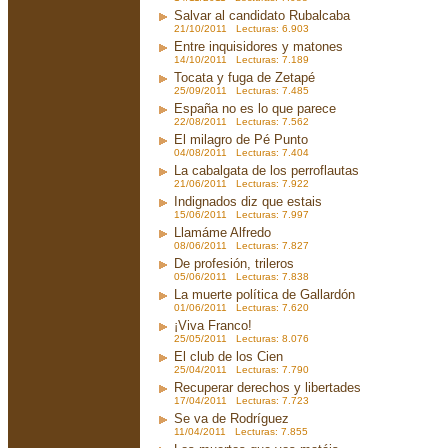
Salvar al candidato Rubalcaba
21/10/2011 Lecturas: 6.903
Entre inquisidores y matones
14/10/2011 Lecturas: 7.189
Tocata y fuga de Zetapé
25/09/2011 Lecturas: 7.485
España no es lo que parece
22/08/2011 Lecturas: 7.562
El milagro de Pé Punto
04/08/2011 Lecturas: 7.404
La cabalgata de los perroflautas
21/06/2011 Lecturas: 7.922
Indignados diz que estais
15/06/2011 Lecturas: 7.997
Llamáme Alfredo
08/06/2011 Lecturas: 7.827
De profesión, trileros
05/06/2011 Lecturas: 7.838
La muerte política de Gallardón
01/06/2011 Lecturas: 7.620
¡Viva Franco!
25/05/2011 Lecturas: 8.076
El club de los Cien
25/04/2011 Lecturas: 7.790
Recuperar derechos y libertades
17/04/2011 Lecturas: 7.723
Se va de Rodríguez
11/04/2011 Lecturas: 7.855