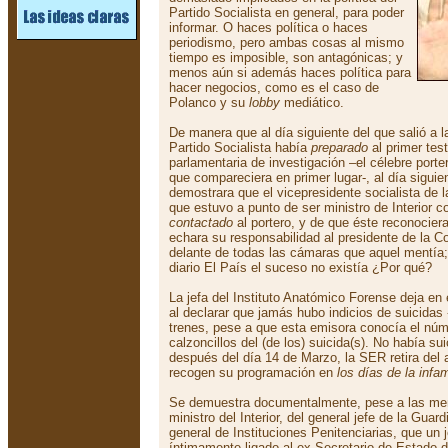
Partido Socialista en general, para poder
informar. O haces política o haces
periodismo, pero ambas cosas al mismo
tiempo es imposible, son antagónicas; y
menos aún si además haces política para
hacer negocios, como es el caso de
Polanco y su
lobby
mediático.
De manera que al día siguiente del que salió a l
Partido Socialista había
preparado
al primer tes
parlamentaria de investigación –el célebre por
que compareciera en primer lugar-, al día siguie
demostrara que el vicepresidente socialista de 
que estuvo a punto de ser ministro de Interior 
contactado
al portero, y de que éste reconocier
echara su responsabilidad al presidente de la C
delante de todas las cámaras que aquel mentía; A
diario El País el suceso no existía ¿Por qué?
La jefa del Instituto Anatómico Forense deja e
al declarar que jamás hubo indicios de suicida
trenes, pese a que esta emisora conocía el núm
calzoncillos del (de los) suicida(s). No había s
después del día 14 de Marzo, la SER retira del 
recogen su programación en
los días de la infa
Se demuestra documentalmente, pese a las ment
ministro del Interior, del general jefe de la Guardi
general de Instituciones Penitenciarias, que un j
íntimamente ligado al ex Secretario de Estado de