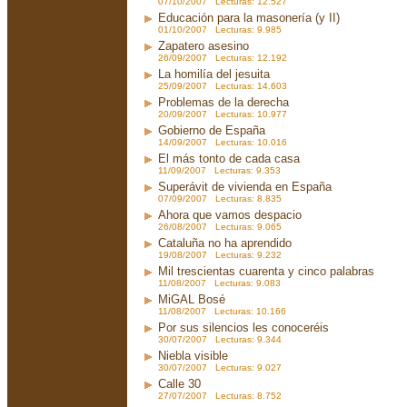
07/10/2007 Lecturas: 12.527
Educación para la masonería (y II)
01/10/2007 Lecturas: 9.985
Zapatero asesino
26/09/2007 Lecturas: 12.192
La homilía del jesuita
25/09/2007 Lecturas: 14.603
Problemas de la derecha
20/09/2007 Lecturas: 10.977
Gobierno de España
14/09/2007 Lecturas: 10.016
El más tonto de cada casa
11/09/2007 Lecturas: 9.353
Superávit de vivienda en España
07/09/2007 Lecturas: 8.835
Ahora que vamos despacio
26/08/2007 Lecturas: 9.065
Cataluña no ha aprendido
19/08/2007 Lecturas: 9.232
Mil trescientas cuarenta y cinco palabras
11/08/2007 Lecturas: 9.083
MiGAL Bosé
11/08/2007 Lecturas: 10.166
Por sus silencios les conoceréis
30/07/2007 Lecturas: 9.344
Niebla visible
30/07/2007 Lecturas: 9.027
Calle 30
27/07/2007 Lecturas: 8.752