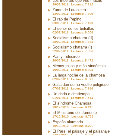
Los muertos que vos matáis
29/03/2011 Lecturas: 7.212
Zumo de Laranjeira
13/03/2011 Lecturas: 7.806
El rap de Pepiño
09/03/2011 Lecturas: 7.493
El señor de los bolsillos
02/03/2011 Lecturas: 8.009
Socialismo chatarra (II)
28/02/2011 Lecturas: 7.884
Socialismo chatarra (I)
22/02/2011 Lecturas: 7.606
Pan y Telecirco
20/02/2011 Lecturas: 8.472
Menos rollos y más sindéresis
15/02/2011 Lecturas: 8.804
La larga noche de la chamosa
02/02/2011 Lecturas: 8.891
Gallardón se ha vuelto peligroso
07/01/2011 Lecturas: 7.816
Un dadá a destiempo
01/01/2011 Lecturas: 7.514
El síndrome Chamosa
19/12/2010 Lecturas: 8.213
El Ministerio del Jumento
17/12/2010 Lecturas: 8.722
España alarmada
10/12/2010 Lecturas: 8.220
El País, el paisaje y el paisanaje