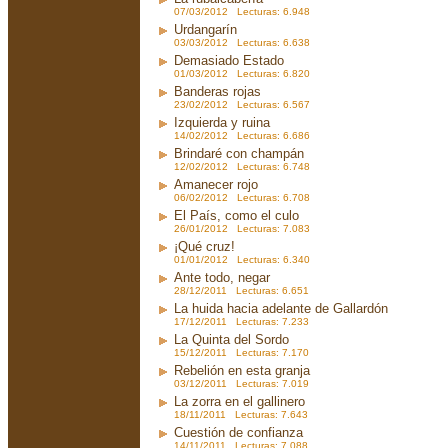
07/03/2012 Lecturas: 6.948
Urdangarín
03/03/2012 Lecturas: 6.638
Demasiado Estado
01/03/2012 Lecturas: 6.820
Banderas rojas
23/02/2012 Lecturas: 6.567
Izquierda y ruina
14/02/2012 Lecturas: 6.686
Brindaré con champán
12/02/2012 Lecturas: 6.748
Amanecer rojo
06/02/2012 Lecturas: 6.708
El País, como el culo
26/01/2012 Lecturas: 7.083
¡Qué cruz!
01/01/2012 Lecturas: 6.340
Ante todo, negar
28/12/2011 Lecturas: 6.651
La huida hacia adelante de Gallardón
17/12/2011 Lecturas: 7.233
La Quinta del Sordo
15/12/2011 Lecturas: 7.170
Rebelión en esta granja
03/12/2011 Lecturas: 7.019
La zorra en el gallinero
18/11/2011 Lecturas: 7.643
Cuestión de confianza
14/11/2011 Lecturas: 7.088