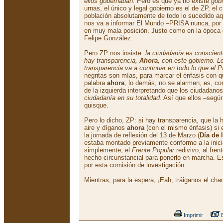
ellos gobernaban
. Pero es que ya no existe
gobi
urnas, el único y legal gobierno es el de ZP, el c
población absolutamente de todo lo sucedido aqu
nos va a informar El Mundo –PRISA nunca, por 
en muy mala posición. Justo como en la época 
Felipe González.
Pero ZP nos insiste:
la ciudadanía es conscien
hay transparencia,
Ahora
, con este gobierno. L
transparencia va a continuar en todo lo que el P
negritas son mías, para marcar el énfasis con q
palabra
ahora
; lo demás, no se alarmen, es, co
de la izquierda interpretando que los ciudadano
ciudadanía en su totalidad
. Así que ellos –según
quisque.
Pero lo dicho, ZP: si hay transparencia, que la
aire y díganos
ahora
(con el mismo énfasis) si e
la jornada de reflexión del 13 de Marzo (
Día de 
estaba montado previamente conforme a la inicia
simplemente, el
Frente Popular
redivivo, al fre
hecho circunstancial para ponerlo en marcha. E
por esta comisión de investigación.
Mientras, para la espera, ¡Eah, tráiganos el c
Imprimir
E