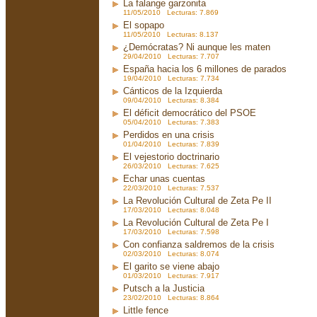
La falange garzonita
11/05/2010 Lecturas: 7.869
El sopapo
11/05/2010 Lecturas: 8.137
¿Demócratas? Ni aunque les maten
29/04/2010 Lecturas: 7.707
España hacia los 6 millones de parados
19/04/2010 Lecturas: 7.734
Cánticos de la Izquierda
09/04/2010 Lecturas: 8.384
El déficit democrático del PSOE
05/04/2010 Lecturas: 7.383
Perdidos en una crisis
01/04/2010 Lecturas: 7.839
El vejestorio doctrinario
26/03/2010 Lecturas: 7.625
Echar unas cuentas
22/03/2010 Lecturas: 7.537
La Revolución Cultural de Zeta Pe II
17/03/2010 Lecturas: 8.048
La Revolución Cultural de Zeta Pe I
17/03/2010 Lecturas: 7.598
Con confianza saldremos de la crisis
02/03/2010 Lecturas: 8.074
El garito se viene abajo
01/03/2010 Lecturas: 7.917
Putsch a la Justicia
23/02/2010 Lecturas: 8.864
Little fence