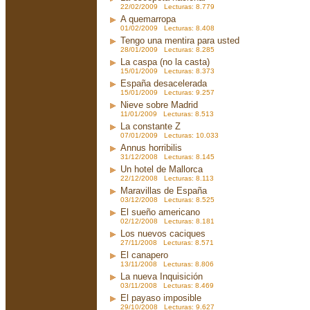
22/02/2009 Lecturas: 8.779
A quemarropa
01/02/2009 Lecturas: 8.408
Tengo una mentira para usted
28/01/2009 Lecturas: 8.285
La caspa (no la casta)
15/01/2009 Lecturas: 8.373
España desacelerada
15/01/2009 Lecturas: 9.257
Nieve sobre Madrid
11/01/2009 Lecturas: 8.513
La constante Z
07/01/2009 Lecturas: 10.033
Annus horribilis
31/12/2008 Lecturas: 8.145
Un hotel de Mallorca
22/12/2008 Lecturas: 8.113
Maravillas de España
03/12/2008 Lecturas: 8.525
El sueño americano
02/12/2008 Lecturas: 8.181
Los nuevos caciques
27/11/2008 Lecturas: 8.571
El canapero
13/11/2008 Lecturas: 8.806
La nueva Inquisición
03/11/2008 Lecturas: 8.469
El payaso imposible
29/10/2008 Lecturas: 9.627