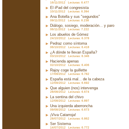
16/11/2012 Lecturas: 6.477
El iPad del congresista
10/11/2012 Lecturas: 6.394
Ana Botella y sus "segundos"
09/11/2012 Lecturas: 6.238
Diálogo, sosiego, moderación... y paro
06/11/2012 Lecturas: 7.222
Los abuelos de Gómez
24/10/2012 Lecturas: 6.378
Pedraz como síntoma
06/10/2012 Lecturas: 6.418
¿A dónde te llevan España?
03/10/2012 Lecturas: 6.346
Hacienda apenas
02/10/2012 Lecturas: 6.406
Rajoy coge la guillette
17/09/2012 Lecturas: 6.782
España está mal... de la cabeza
12/09/2012 Lecturas: 6.692
Que alguien (nos) intervenga
28/08/2012 Lecturas: 6.674
La sentina del chivo
12/08/2012 Lecturas: 6.897
Una izquierda aberroncha
09/08/2012 Lecturas: 6.673
¡Viva Catarroja!
28/07/2012 Lecturas: 6.862
Ser Sistema
14/07/2012 Lecturas: 6.772