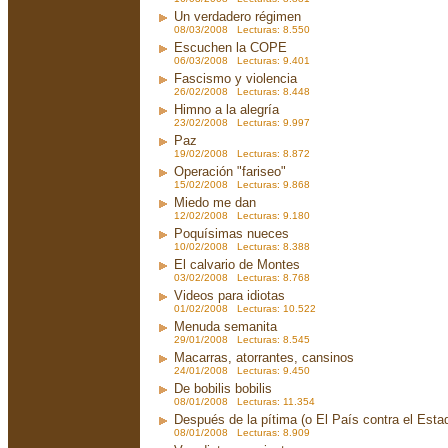
Un verdadero régimen
08/03/2008 Lecturas: 8.550
Escuchen la COPE
06/03/2008 Lecturas: 9.401
Fascismo y violencia
26/02/2008 Lecturas: 8.448
Himno a la alegría
23/02/2008 Lecturas: 9.997
Paz
19/02/2008 Lecturas: 8.872
Operación "fariseo"
15/02/2008 Lecturas: 9.868
Miedo me dan
12/02/2008 Lecturas: 9.180
Poquísimas nueces
10/02/2008 Lecturas: 8.388
El calvario de Montes
03/02/2008 Lecturas: 8.768
Videos para idiotas
01/02/2008 Lecturas: 10.522
Menuda semanita
29/01/2008 Lecturas: 8.545
Macarras, atorrantes, cansinos
24/01/2008 Lecturas: 9.450
De bobilis bobilis
08/01/2008 Lecturas: 11.354
Después de la pítima (o El País contra el Est
08/01/2008 Lecturas: 8.909