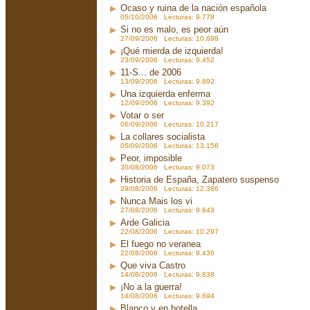
Ocaso y ruina de la nación española
05/10/2006 Lecturas: 9.778
Si no es malo, es peor aún
27/09/2006 Lecturas: 10.698
¡Qué mierda de izquierda!
23/09/2006 Lecturas: 9.452
11-S... de 2006
13/09/2006 Lecturas: 9.892
Una izquierda enferma
12/09/2006 Lecturas: 9.392
Votar o ser
06/09/2006 Lecturas: 10.217
La collares socialista
05/09/2006 Lecturas: 13.156
Peor, imposible
30/08/2006 Lecturas: 9.073
Historia de España, Zapatero suspenso
29/08/2006 Lecturas: 12.386
Nunca Mais los vi
27/08/2006 Lecturas: 9.643
Arde Galicia
22/08/2006 Lecturas: 10.297
El fuego no veranea
22/08/2006 Lecturas: 9.436
Que viva Castro
14/08/2006 Lecturas: 9.838
¡No a la guerra!
14/08/2006 Lecturas: 9.694
Blanco y en botella