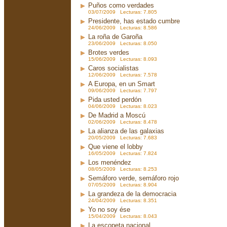
Puños como verdades
03/07/2009 Lecturas: 7.805
Presidente, has estado cumbre
24/06/2009 Lecturas: 8.586
La roña de Garoña
23/06/2009 Lecturas: 8.050
Brotes verdes
15/06/2009 Lecturas: 8.093
Caros socialistas
12/06/2009 Lecturas: 7.578
A Europa, en un Smart
09/06/2009 Lecturas: 7.797
Pida usted perdón
04/06/2009 Lecturas: 8.023
De Madrid a Moscú
02/06/2009 Lecturas: 8.478
La alianza de las galaxias
20/05/2009 Lecturas: 7.683
Que viene el lobby
16/05/2009 Lecturas: 7.824
Los menéndez
08/05/2009 Lecturas: 8.253
Semáforo verde, semáforo rojo
07/05/2009 Lecturas: 8.904
La grandeza de la democracia
24/04/2009 Lecturas: 8.351
Yo no soy ése
15/04/2009 Lecturas: 8.043
La escopeta nacional