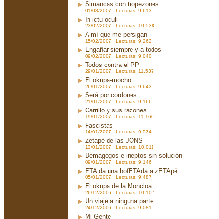
Simancas con tropezones
01/03/2007 Lecturas: 9.613
In ictu oculi
23/02/2007 Lecturas: 10.538
A mí que me persigan
15/02/2007 Lecturas: 9.262
Engañar siempre y a todos
09/02/2007 Lecturas: 9.040
Todos contra el PP
29/01/2007 Lecturas: 11.537
El okupa-mocho
26/01/2007 Lecturas: 9.643
Será por cordones
21/01/2007 Lecturas: 9.166
Carrillo y sus razones
19/01/2007 Lecturas: 11.160
Fascistas
14/01/2007 Lecturas: 9.534
Zetapé de las JONS
13/01/2007 Lecturas: 10.011
Demagogos e ineptos sin solución
09/01/2007 Lecturas: 9.146
ETA da una bofETAda a zETApé
05/01/2007 Lecturas: 9.487
El okupa de la Moncloa
26/12/2006 Lecturas: 10.107
Un viaje a ninguna parte
24/12/2006 Lecturas: 9.081
Mi Gente