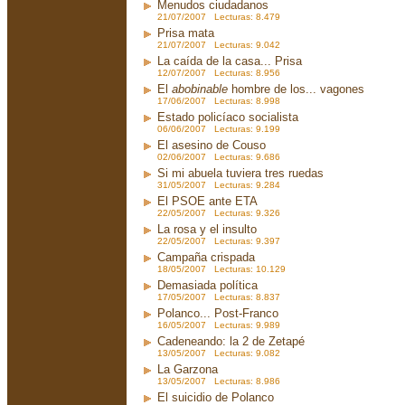
Menudos ciudadanos
21/07/2007 Lecturas: 8.479
Prisa mata
21/07/2007 Lecturas: 9.042
La caída de la casa... Prisa
12/07/2007 Lecturas: 8.956
El
abobinable
hombre de los... vagones
17/06/2007 Lecturas: 8.998
Estado policíaco socialista
06/06/2007 Lecturas: 9.199
El asesino de Couso
02/06/2007 Lecturas: 9.686
Si mi abuela tuviera tres ruedas
31/05/2007 Lecturas: 9.284
El PSOE ante ETA
22/05/2007 Lecturas: 9.326
La rosa y el insulto
22/05/2007 Lecturas: 9.397
Campaña crispada
18/05/2007 Lecturas: 10.129
Demasiada política
17/05/2007 Lecturas: 8.837
Polanco... Post-Franco
16/05/2007 Lecturas: 9.989
Cadeneando: la 2 de Zetapé
13/05/2007 Lecturas: 9.082
La Garzona
13/05/2007 Lecturas: 8.986
El suicidio de Polanco