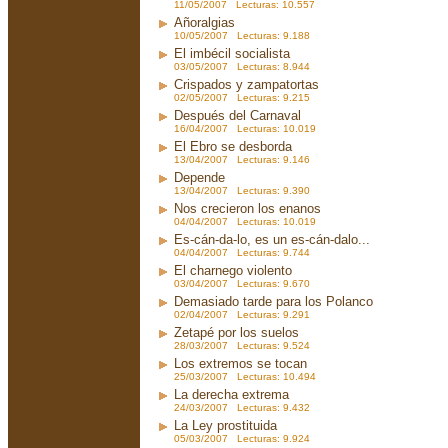
11/05/2007 Lecturas: 10.557
Añoralgias
10/05/2007 Lecturas: 9.188
El imbécil socialista
03/05/2007 Lecturas: 8.944
Crispados y zampatortas
02/05/2007 Lecturas: 9.215
Después del Carnaval
16/04/2007 Lecturas: 10.019
El Ebro se desborda
13/04/2007 Lecturas: 9.146
Depende
13/04/2007 Lecturas: 9.390
Nos crecieron los enanos
04/04/2007 Lecturas: 10.019
Es-cán-da-lo, es un es-cán-dalo...
04/04/2007 Lecturas: 9.744
El charnego violento
03/04/2007 Lecturas: 9.670
Demasiado tarde para los Polanco
02/04/2007 Lecturas: 9.291
Zetapé por los suelos
28/03/2007 Lecturas: 9.524
Los extremos se tocan
25/03/2007 Lecturas: 10.494
La derecha extrema
24/03/2007 Lecturas: 9.432
La Ley prostituida
05/03/2007 Lecturas: 9.924