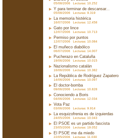
05/08/2006 Lecturas: 10.252
Y para terminar de descansar...
05/08/2006 Lecturas: 9.319
La memoria histérica
16/07/2006 Lecturas: 12.458
Gato por lince
12/07/2006 Lecturas: 10.713
Permiso por puntos
12/07/2006 Lecturas: 10.084
El muñeco diabólico
06/07/2006 Lecturas: 14.007
Pucherazo en Cataluña
19/06/2006 Lecturas: 10.015
Nazionalismo catalán
16/06/2006 Lecturas: 10.382
La República de Rodríguez Zapatero
14/06/2006 Lecturas: 10.097
El doctor-bomba
09/06/2006 Lecturas: 10.828
Conociendo a Boris
04/06/2006 Lecturas: 12.034
Vota Paz
03/06/2006 Lecturas: 9.914
La esquizofrenia es de izquierdas
24/05/2006 Lecturas: 10.043
El PSOE es un partido fascista
23/05/2006 Lecturas: 19.052
El PSOE me da miedo
22/05/2006 Lecturas: 11.030