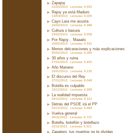
Zapajoy
22/03/2013 Lecturas: 6.332
Rajoy ya está Maduro
13/03/2013 Lecturas: 6.005
Cayo Lara me asusta
24/02/2013 Lecturas: 6.388
Cultura o basura
23/02/2013 Lecturas: 6.059
Por Rajoy... Maaato
10/02/2013 Lecturas: 6.331
Menos delcaraciones y más explicaciones
05/02/2013 Lecturas: 6.305
30 años y ruina
27/01/2013 Lecturas: 6.452
Año Mariano
10/01/2013 Lecturas: 6.135
El discurso del Rey
27/12/2012 Lecturas: 6.049
Botella es culpable
23/12/2012 Lecturas: 6.359
La realidad impuesta
03/12/2012 Lecturas: 6.312
Detrás del PSOE irá el PP
02/12/2012 Lecturas: 6.489
Vuelva general
26/11/2012 Lecturas: 6.715
Botella, botellón y botellazo
22/11/2012 Lecturas: 6.521
Zapatero, tus muertos no te olvidan