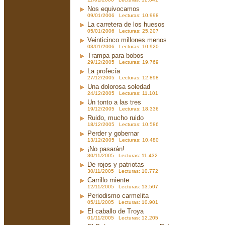
Nos equivocamos
09/01/2006 Lecturas: 10.998
La carretera de los huesos
05/01/2006 Lecturas: 25.207
Veinticinco millones menos
03/01/2006 Lecturas: 10.920
Trampa para bobos
29/12/2005 Lecturas: 19.769
La profecía
27/12/2005 Lecturas: 12.898
Una dolorosa soledad
24/12/2005 Lecturas: 11.101
Un tonto a las tres
19/12/2005 Lecturas: 18.336
Ruido, mucho ruido
18/12/2005 Lecturas: 10.586
Perder y gobernar
13/12/2005 Lecturas: 10.480
¡No pasarán!
30/11/2005 Lecturas: 11.432
De rojos y patriotas
30/11/2005 Lecturas: 10.772
Carrillo miente
12/11/2005 Lecturas: 13.507
Periodismo carmelita
05/11/2005 Lecturas: 10.901
El caballo de Troya
01/11/2005 Lecturas: 12.205