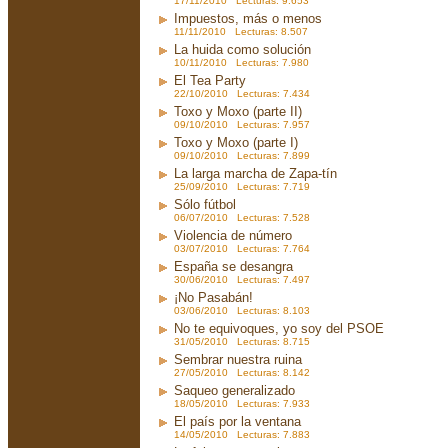
17/11/2010 Lecturas: 9.653
Impuestos, más o menos
11/11/2010 Lecturas: 8.507
La huida como solución
10/11/2010 Lecturas: 7.980
El Tea Party
22/10/2010 Lecturas: 7.434
Toxo y Moxo (parte II)
09/10/2010 Lecturas: 7.957
Toxo y Moxo (parte I)
09/10/2010 Lecturas: 7.899
La larga marcha de Zapa-tín
25/09/2010 Lecturas: 7.719
Sólo fútbol
06/07/2010 Lecturas: 7.528
Violencia de número
03/07/2010 Lecturas: 7.764
España se desangra
30/06/2010 Lecturas: 7.497
¡No Pasabán!
03/06/2010 Lecturas: 8.103
No te equivoques, yo soy del PSOE
31/05/2010 Lecturas: 8.715
Sembrar nuestra ruina
27/05/2010 Lecturas: 8.142
Saqueo generalizado
18/05/2010 Lecturas: 7.933
El país por la ventana
14/05/2010 Lecturas: 7.883