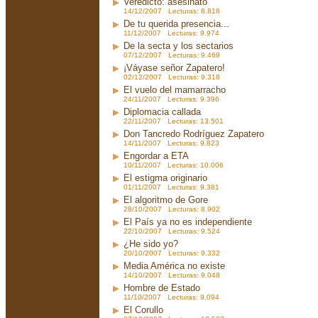
Veredicto: asesinato
14/12/2007 Lecturas: 8.818
De tu querida presencia...
11/12/2007 Lecturas: 9.974
De la secta y los sectarios
07/12/2007 Lecturas: 9.468
¡Váyase señor Zapatero!
02/12/2007 Lecturas: 9.318
El vuelo del mamarracho
24/11/2007 Lecturas: 9.396
Diplomacia callada
22/11/2007 Lecturas: 13.501
Don Tancredo Rodríguez Zapatero
14/11/2007 Lecturas: 9.823
Engordar a ETA
10/11/2007 Lecturas: 10.006
El estigma originario
01/11/2007 Lecturas: 9.381
El algoritmo de Gore
28/10/2007 Lecturas: 8.902
El País ya no es independiente
22/10/2007 Lecturas: 9.524
¿He sido yo?
20/10/2007 Lecturas: 9.332
Media América no existe
14/10/2007 Lecturas: 9.048
Hombre de Estado
11/10/2007 Lecturas: 9.094
El Corullo