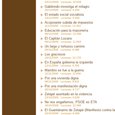
24/12/2006 Lecturas: 10.628
Gabilondo investiga el milagro
20/12/2006 Lecturas: 9.455
El estado social socialista
14/12/2006 Lecturas: 9.560
Acojonante subida de impuestos
11/12/2006 Lecturas: 12.302
Educación para la masonería
08/12/2006 Lecturas: 13.298
El Capitán Lozano
08/12/2006 Lecturas: 12.954
Un largo y tortuoso camino
29/11/2006 Lecturas: 9.096
Los graciosos
19/11/2006 Lecturas: 12.179
En España gobierna la izquierda
13/11/2006 Lecturas: 9.762
Mambrú se fue a la guerra
10/11/2006 Lecturas: 12.806
Por una vivienda digna
08/11/2006 Lecturas: 9.631
Por una manifestación digna
30/10/2006 Lecturas: 9.717
Zetapé asentado en la violencia
23/10/2006 Lecturas: 9.636
No nos engañemos, PSOE es ETA
19/10/2006 Lecturas: 12.086
El Guantánamo de Zetapé (Manifiesto contra la 
18/10/2006 Lecturas: 9.466