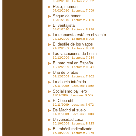
08/02/2010 Lecturas: 7.652
Reza, mamón
07/02/2010 Lecturas: 7.659
Saque de honor
13/01/2010 Lecturas: 7.425
El ventajista
08/01/2010 Lecturas: 8.226
La respuesta está en el viento
28/12/2009 Lecturas: 8.098
El desfile de los vagos
21/12/2009 Lecturas: 8.000
Las vacaciones de Lenin
15/12/2009 Lecturas: 7.584
El paro real en España
13/12/2009 Lecturas: 9.841
Una de piratas
07/12/2009 Lecturas: 7.802
La abuela intrépida
25/11/2009 Lecturas: 7.899
Socialismo pajillero
11/11/2009 Lecturas: 9.537
El Cobo útil
10/11/2009 Lecturas: 7.672
De Madrid al suelo
01/11/2009 Lecturas: 8.003
Universidad caca
25/10/2009 Lecturas: 8.725
El imbécil radicalizado
16/10/2009 Lecturas: 7.876