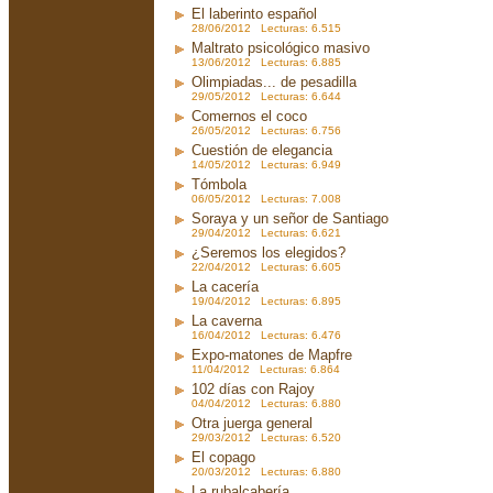
El laberinto español
28/06/2012 Lecturas: 6.515
Maltrato psicológico masivo
13/06/2012 Lecturas: 6.885
Olimpiadas... de pesadilla
29/05/2012 Lecturas: 6.644
Comernos el coco
26/05/2012 Lecturas: 6.756
Cuestión de elegancia
14/05/2012 Lecturas: 6.949
Tómbola
06/05/2012 Lecturas: 7.008
Soraya y un señor de Santiago
29/04/2012 Lecturas: 6.621
¿Seremos los elegidos?
22/04/2012 Lecturas: 6.605
La cacería
19/04/2012 Lecturas: 6.895
La caverna
16/04/2012 Lecturas: 6.476
Expo-matones de Mapfre
11/04/2012 Lecturas: 6.864
102 días con Rajoy
04/04/2012 Lecturas: 6.880
Otra juerga general
29/03/2012 Lecturas: 6.520
El copago
20/03/2012 Lecturas: 6.880
La rubalcabería