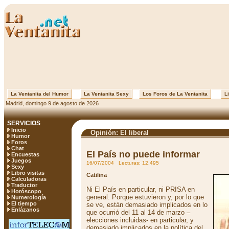
La Ventanita del Humor
La Ventanita Sexy
Los Foros de La Ventanita
Li
Madrid, domingo 9 de agosto de 2026
SERVICIOS
Inicio
Opinión: El liberal
Humor
Foros
Chat
El País no puede informar
Encuestas
Juegos
16/07/2004 Lecturas: 12.495
Sexy
Libro visitas
Catilina
Calculadoras
Traductor
Ni El País en particular, ni PRISA en
Horóscopo
general. Porque estuvieron y, por lo que
Numerología
El tiempo
se ve, están demasiado implicados en lo
Enlázanos
que ocurrió del 11 al 14 de marzo –
elecciones incluidas- en particular, y
demasiado implicados en la política del