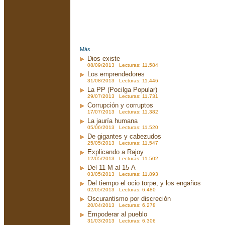
Más...
Dios existe
08/09/2013 Lecturas: 11.584
Los emprendedores
31/08/2013 Lecturas: 11.446
La PP (Pocilga Popular)
29/07/2013 Lecturas: 11.731
Corrupción y corruptos
17/07/2013 Lecturas: 11.382
La jauría humana
05/06/2013 Lecturas: 11.520
De gigantes y cabezudos
25/05/2013 Lecturas: 11.547
Explicando a Rajoy
12/05/2013 Lecturas: 11.502
Del 11-M al 15-A
03/05/2013 Lecturas: 11.893
Del tiempo el ocio torpe, y los engaños
02/05/2013 Lecturas: 6.480
Oscurantismo por discreción
20/04/2013 Lecturas: 6.278
Empoderar al pueblo
31/03/2013 Lecturas: 6.306