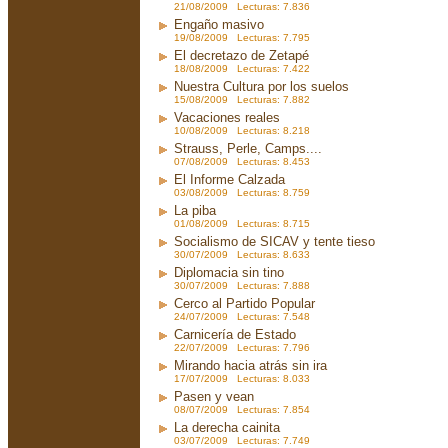
21/08/2009 Lecturas: 7.836
Engaño masivo
19/08/2009 Lecturas: 7.795
El decretazo de Zetapé
18/08/2009 Lecturas: 7.422
Nuestra Cultura por los suelos
15/08/2009 Lecturas: 7.882
Vacaciones reales
10/08/2009 Lecturas: 8.218
Strauss, Perle, Camps....
07/08/2009 Lecturas: 8.453
El Informe Calzada
03/08/2009 Lecturas: 8.759
La piba
01/08/2009 Lecturas: 8.715
Socialismo de SICAV y tente tieso
30/07/2009 Lecturas: 8.633
Diplomacia sin tino
30/07/2009 Lecturas: 7.888
Cerco al Partido Popular
24/07/2009 Lecturas: 7.548
Carnicería de Estado
22/07/2009 Lecturas: 7.796
Mirando hacia atrás sin ira
17/07/2009 Lecturas: 8.033
Pasen y vean
08/07/2009 Lecturas: 7.854
La derecha cainita
03/07/2009 Lecturas: 7.749