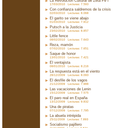
La Revolución Cultural de Zeta Pe I
17/03/2010 Lecturas: 7.593
Con confianza saldremos de la crisis
02/03/2010 Lecturas: 8.068
El garito se viene abajo
01/03/2010 Lecturas: 7.912
Putsch a la Justicia
23/02/2010 Lecturas: 8.857
Little fence
08/02/2010 Lecturas: 7.643
Reza, mamón
07/02/2010 Lecturas: 7.651
Saque de honor
13/01/2010 Lecturas: 7.421
El ventajista
08/01/2010 Lecturas: 8.216
La respuesta está en el viento
28/12/2009 Lecturas: 8.093
El desfile de los vagos
21/12/2009 Lecturas: 7.988
Las vacaciones de Lenin
15/12/2009 Lecturas: 7.575
El paro real en España
13/12/2009 Lecturas: 9.832
Una de piratas
07/12/2009 Lecturas: 7.795
La abuela intrépida
25/11/2009 Lecturas: 7.893
Socialismo pajillero