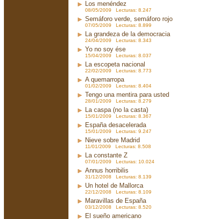
Los menéndez
08/05/2009 Lecturas: 8.247
Semáforo verde, semáforo rojo
07/05/2009 Lecturas: 8.899
La grandeza de la democracia
24/04/2009 Lecturas: 8.343
Yo no soy ése
15/04/2009 Lecturas: 8.037
La escopeta nacional
22/02/2009 Lecturas: 8.773
A quemarropa
01/02/2009 Lecturas: 8.404
Tengo una mentira para usted
28/01/2009 Lecturas: 8.279
La caspa (no la casta)
15/01/2009 Lecturas: 8.367
España desacelerada
15/01/2009 Lecturas: 9.247
Nieve sobre Madrid
11/01/2009 Lecturas: 8.508
La constante Z
07/01/2009 Lecturas: 10.024
Annus horribilis
31/12/2008 Lecturas: 8.139
Un hotel de Mallorca
22/12/2008 Lecturas: 8.109
Maravillas de España
03/12/2008 Lecturas: 8.520
El sueño americano