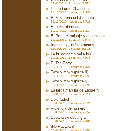
01/01/2011 Lecturas: 7.510
El síndrome Chamosa
19/12/2010 Lecturas: 8.205
El Ministerio del Jumento
17/12/2010 Lecturas: 8.713
España alarmada
10/12/2010 Lecturas: 8.214
El País, el paisaje y el paisanaje
17/11/2010 Lecturas: 9.644
Impuestos, más o menos
11/11/2010 Lecturas: 8.502
La huida como solución
10/11/2010 Lecturas: 7.976
El Tea Party
22/10/2010 Lecturas: 7.427
Toxo y Moxo (parte II)
09/10/2010 Lecturas: 7.950
Toxo y Moxo (parte I)
09/10/2010 Lecturas: 7.892
La larga marcha de Zapa-tín
25/09/2010 Lecturas: 7.714
Sólo fútbol
06/07/2010 Lecturas: 7.521
Violencia de número
03/07/2010 Lecturas: 7.759
España se desangra
30/06/2010 Lecturas: 7.491
¡No Pasabán!
03/06/2010 Lecturas: 8.095