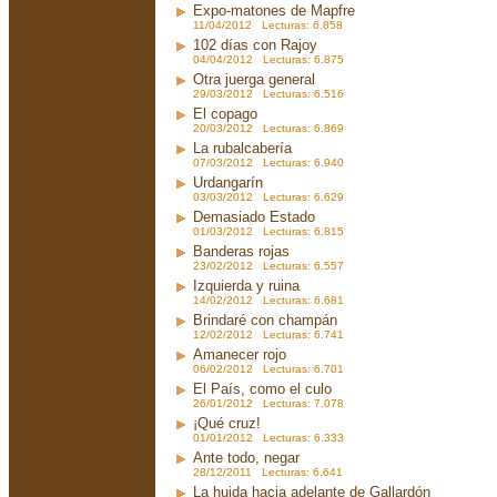
Expo-matones de Mapfre
11/04/2012 Lecturas: 6.858
102 días con Rajoy
04/04/2012 Lecturas: 6.875
Otra juerga general
29/03/2012 Lecturas: 6.516
El copago
20/03/2012 Lecturas: 6.869
La rubalcabería
07/03/2012 Lecturas: 6.940
Urdangarín
03/03/2012 Lecturas: 6.629
Demasiado Estado
01/03/2012 Lecturas: 6.815
Banderas rojas
23/02/2012 Lecturas: 6.557
Izquierda y ruina
14/02/2012 Lecturas: 6.681
Brindaré con champán
12/02/2012 Lecturas: 6.741
Amanecer rojo
06/02/2012 Lecturas: 6.701
El País, como el culo
26/01/2012 Lecturas: 7.078
¡Qué cruz!
01/01/2012 Lecturas: 6.333
Ante todo, negar
28/12/2011 Lecturas: 6.641
La huida hacia adelante de Gallardón