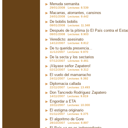
Menuda semanita
29/01/2008 Lecturas: 8.539
Macarras, atorrantes, cansinos
24/01/2008 Lecturas: 9.442
De bobilis bobilis
08/01/2008 Lecturas: 11.348
Después de la pítima (o El País contra el Est
08/01/2008 Lecturas: 8.903
Veredicto: asesinato
14/12/2007 Lecturas: 8.812
De tu querida presencia...
11/12/2007 Lecturas: 9.970
De la secta y los sectarios
07/12/2007 Lecturas: 9.461
¡Váyase señor Zapatero!
02/12/2007 Lecturas: 9.312
El vuelo del mamarracho
24/11/2007 Lecturas: 9.392
Diplomacia callada
22/11/2007 Lecturas: 13.493
Don Tancredo Rodríguez Zapatero
14/11/2007 Lecturas: 9.819
Engordar a ETA
10/11/2007 Lecturas: 10.000
El estigma originario
01/11/2007 Lecturas: 9.375
El algoritmo de Gore
28/10/2007 Lecturas: 8.897
El País ya no es independiente