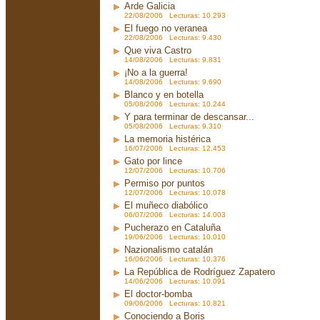
Arde Galicia
22/08/2006 Lecturas: 10.293
El fuego no veranea
22/08/2006 Lecturas: 9.430
Que viva Castro
14/08/2006 Lecturas: 9.831
¡No a la guerra!
14/08/2006 Lecturas: 9.690
Blanco y en botella
05/08/2006 Lecturas: 10.244
Y para terminar de descansar...
05/08/2006 Lecturas: 9.310
La memoria histérica
16/07/2006 Lecturas: 12.453
Gato por lince
12/07/2006 Lecturas: 10.706
Permiso por puntos
12/07/2006 Lecturas: 10.078
El muñeco diabólico
06/07/2006 Lecturas: 14.003
Pucherazo en Cataluña
19/06/2006 Lecturas: 10.010
Nazionalismo catalán
16/06/2006 Lecturas: 10.376
La República de Rodríguez Zapatero
14/06/2006 Lecturas: 10.091
El doctor-bomba
09/06/2006 Lecturas: 10.821
Conociendo a Boris