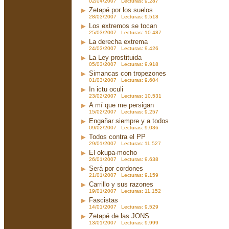
02/04/2007 Lecturas: 9.287
Zetapé por los suelos
28/03/2007 Lecturas: 9.518
Los extremos se tocan
25/03/2007 Lecturas: 10.487
La derecha extrema
24/03/2007 Lecturas: 9.426
La Ley prostituida
05/03/2007 Lecturas: 9.918
Simancas con tropezones
01/03/2007 Lecturas: 9.604
In ictu oculi
23/02/2007 Lecturas: 10.531
A mí que me persigan
15/02/2007 Lecturas: 9.257
Engañar siempre y a todos
09/02/2007 Lecturas: 9.036
Todos contra el PP
29/01/2007 Lecturas: 11.527
El okupa-mocho
26/01/2007 Lecturas: 9.638
Será por cordones
21/01/2007 Lecturas: 9.159
Carrillo y sus razones
19/01/2007 Lecturas: 11.152
Fascistas
14/01/2007 Lecturas: 9.529
Zetapé de las JONS
13/01/2007 Lecturas: 9.999