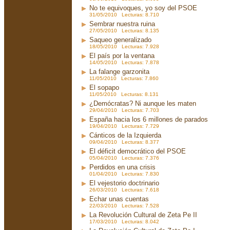
No te equivoques, yo soy del PSOE
31/05/2010 Lecturas: 8.710
Sembrar nuestra ruina
27/05/2010 Lecturas: 8.135
Saqueo generalizado
18/05/2010 Lecturas: 7.928
El país por la ventana
14/05/2010 Lecturas: 7.878
La falange garzonita
11/05/2010 Lecturas: 7.860
El sopapo
11/05/2010 Lecturas: 8.131
¿Demócratas? Ni aunque les maten
29/04/2010 Lecturas: 7.703
España hacia los 6 millones de parados
19/04/2010 Lecturas: 7.729
Cánticos de la Izquierda
09/04/2010 Lecturas: 8.377
El déficit democrático del PSOE
05/04/2010 Lecturas: 7.376
Perdidos en una crisis
01/04/2010 Lecturas: 7.830
El vejestorio doctrinario
26/03/2010 Lecturas: 7.618
Echar unas cuentas
22/03/2010 Lecturas: 7.528
La Revolución Cultural de Zeta Pe II
17/03/2010 Lecturas: 8.042