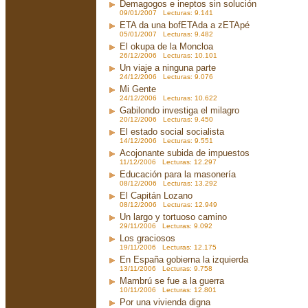
Demagogos e ineptos sin solución
09/01/2007 Lecturas: 9.141
ETA da una bofETAda a zETApé
05/01/2007 Lecturas: 9.482
El okupa de la Moncloa
26/12/2006 Lecturas: 10.101
Un viaje a ninguna parte
24/12/2006 Lecturas: 9.076
Mi Gente
24/12/2006 Lecturas: 10.622
Gabilondo investiga el milagro
20/12/2006 Lecturas: 9.450
El estado social socialista
14/12/2006 Lecturas: 9.551
Acojonante subida de impuestos
11/12/2006 Lecturas: 12.297
Educación para la masonería
08/12/2006 Lecturas: 13.292
El Capitán Lozano
08/12/2006 Lecturas: 12.949
Un largo y tortuoso camino
29/11/2006 Lecturas: 9.092
Los graciosos
19/11/2006 Lecturas: 12.175
En España gobierna la izquierda
13/11/2006 Lecturas: 9.758
Mambrú se fue a la guerra
10/11/2006 Lecturas: 12.801
Por una vivienda digna