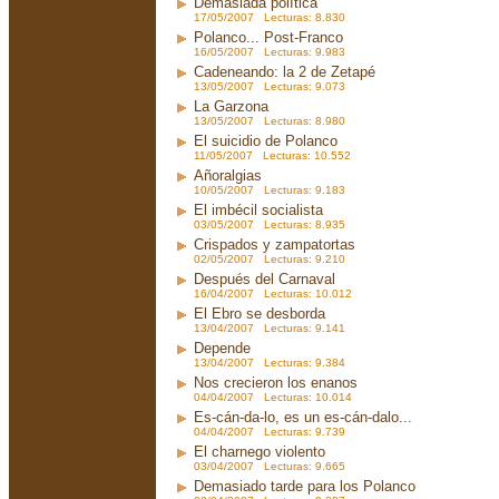
Demasiada política
17/05/2007 Lecturas: 8.830
Polanco... Post-Franco
16/05/2007 Lecturas: 9.983
Cadeneando: la 2 de Zetapé
13/05/2007 Lecturas: 9.073
La Garzona
13/05/2007 Lecturas: 8.980
El suicidio de Polanco
11/05/2007 Lecturas: 10.552
Añoralgias
10/05/2007 Lecturas: 9.183
El imbécil socialista
03/05/2007 Lecturas: 8.935
Crispados y zampatortas
02/05/2007 Lecturas: 9.210
Después del Carnaval
16/04/2007 Lecturas: 10.012
El Ebro se desborda
13/04/2007 Lecturas: 9.141
Depende
13/04/2007 Lecturas: 9.384
Nos crecieron los enanos
04/04/2007 Lecturas: 10.014
Es-cán-da-lo, es un es-cán-dalo...
04/04/2007 Lecturas: 9.739
El charnego violento
03/04/2007 Lecturas: 9.665
Demasiado tarde para los Polanco