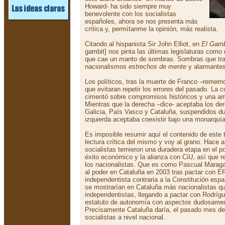
Howard- ha sido siempre muy
benevolente con los socialistas
españoles, ahora se nos presenta más
crítica y, permítanme la opinión, más realista.
Citando al hispanista Sir John Elliot, en
El Gamb
gambit] nos pinta las últimas legislaturas como 
que cae un manto de sombras. Sombras que tra
nacionalismos
estrechos de mente
y alarmante
Los políticos, tras la muerte de Franco –rememo
que evitaran repetir los errores del pasado. La 
cimentó sobre compromisos históricos y una am
Mientras que la derecha –dice- aceptaba los d
Galicia, País Vasco y Cataluña, suspendidos du
izquierda aceptaba coexistir bajo una monarquía
Es imposible resumir aquí el contenido de este 
lectura crítica del mismo y voy al grano. Hace 
socialistas temieron una duradera etapa en el 
éxito económico y la alianza con CiU, así que 
los nacionalistas. Que es como Pascual Maragall
al poder en Cataluña en 2003 tras pactar con E
independentista contraria a la Constitución españ
se mostrarían en Cataluña más nacionalistas q
independentistas, llegando a pactar con Rodríg
estatuto de autonomía con aspectos dudosament
Precisamente Cataluña daría, el pasado mes de M
socialistas a nivel nacional.