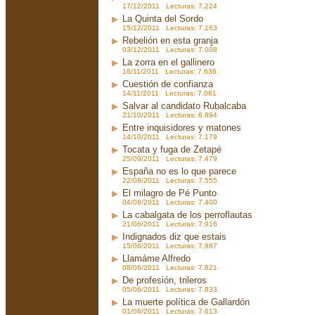
17/12/2011 Lecturas: 7.224
La Quinta del Sordo
15/12/2011 Lecturas: 7.163
Rebelión en esta granja
03/12/2011 Lecturas: 7.008
La zorra en el gallinero
18/11/2011 Lecturas: 7.636
Cuestión de confianza
14/11/2011 Lecturas: 7.081
Salvar al candidato Rubalcaba
21/10/2011 Lecturas: 6.894
Entre inquisidores y matones
14/10/2011 Lecturas: 7.179
Tocata y fuga de Zetapé
25/09/2011 Lecturas: 7.479
España no es lo que parece
22/08/2011 Lecturas: 7.555
El milagro de Pé Punto
04/08/2011 Lecturas: 7.400
La cabalgata de los perroflautas
21/06/2011 Lecturas: 7.916
Indignados diz que estais
15/06/2011 Lecturas: 7.987
Llamáme Alfredo
08/06/2011 Lecturas: 7.821
De profesión, trileros
05/06/2011 Lecturas: 7.833
La muerte política de Gallardón
01/06/2011 Lecturas: 7.613