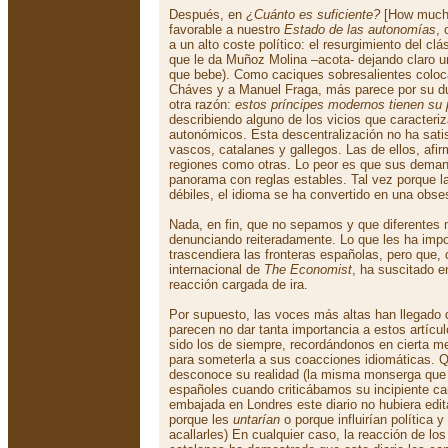
Después, en
¿Cuánto es suficiente?
[How much 
favorable a nuestro
Estado de las autonomías
, 
a un alto coste político: el resurgimiento del cl
que le da Muñoz Molina –acota- dejando claro u
que bebe). Como caciques sobresalientes coloca
Cháves y a Manuel Fraga, más parece por su du
otra razón:
estos príncipes modernos tienen su 
describiendo alguno de los vicios que caracteri
autonómicos. Esta descentralización no ha satis
vascos, catalanes y gallegos. Las de ellos, afi
regiones como otras. Lo peor es que sus deman
panorama con reglas estables. Tal vez porque l
débiles, el idioma se ha convertido en una obses
Nada, en fin, que no sepamos y que diferentes
denunciando reiteradamente. Lo que les ha impo
trascendiera las fronteras españolas, pero que, d
internacional de
The Economist
, ha suscitado e
reacción cargada de ira.
Por supuesto, las voces más altas han llegado
parecen no dar tanta importancia a estos artíc
sido los de siempre, recordándonos en cierta me
para someterla a sus coacciones idiomáticas. 
desconoce su realidad (la misma monserga que
españoles cuando criticábamos su incipiente ca
embajada en Londres este diario no hubiera edi
porque les
untarían
o porque influirían política
acallarles) En cualquier caso, la reacción de lo