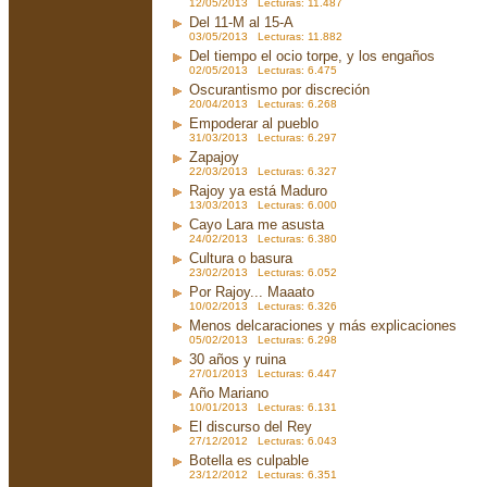
12/05/2013 Lecturas: 11.487
Del 11-M al 15-A
03/05/2013 Lecturas: 11.882
Del tiempo el ocio torpe, y los engaños
02/05/2013 Lecturas: 6.475
Oscurantismo por discreción
20/04/2013 Lecturas: 6.268
Empoderar al pueblo
31/03/2013 Lecturas: 6.297
Zapajoy
22/03/2013 Lecturas: 6.327
Rajoy ya está Maduro
13/03/2013 Lecturas: 6.000
Cayo Lara me asusta
24/02/2013 Lecturas: 6.380
Cultura o basura
23/02/2013 Lecturas: 6.052
Por Rajoy... Maaato
10/02/2013 Lecturas: 6.326
Menos delcaraciones y más explicaciones
05/02/2013 Lecturas: 6.298
30 años y ruina
27/01/2013 Lecturas: 6.447
Año Mariano
10/01/2013 Lecturas: 6.131
El discurso del Rey
27/12/2012 Lecturas: 6.043
Botella es culpable
23/12/2012 Lecturas: 6.351