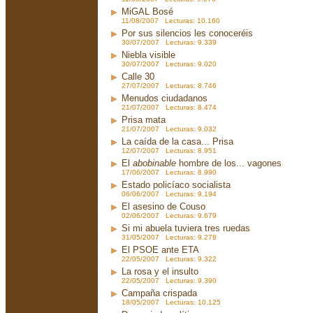
MiGAL Bosé
11/08/2007 Lecturas: 10.160
Por sus silencios les conoceréis
30/07/2007 Lecturas: 9.339
Niebla visible
30/07/2007 Lecturas: 9.020
Calle 30
27/07/2007 Lecturas: 8.746
Menudos ciudadanos
21/07/2007 Lecturas: 8.474
Prisa mata
21/07/2007 Lecturas: 9.032
La caída de la casa... Prisa
12/07/2007 Lecturas: 8.951
El
abobinable
hombre de los... vagones
17/06/2007 Lecturas: 8.990
Estado policíaco socialista
06/06/2007 Lecturas: 9.194
El asesino de Couso
02/06/2007 Lecturas: 9.679
Si mi abuela tuviera tres ruedas
31/05/2007 Lecturas: 9.278
El PSOE ante ETA
22/05/2007 Lecturas: 9.322
La rosa y el insulto
22/05/2007 Lecturas: 9.390
Campaña crispada
18/05/2007 Lecturas: 10.125