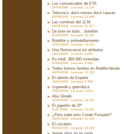
Los comunicados de ETA
28/03/2006 Lecturas: 12.224
Telecinco, doce meses doce causas
28/03/2006 Lecturas: 12.486
Las sombras del 11-M
23/03/2006 Lecturas: 11.627
De bote en bote... botellón
22/03/2006 Lecturas: 10.357
Botellón y embotellamiento
22/03/2006 Lecturas: 10.131
Una Democracia sin atributos
19/03/2006 Lecturas: 9.836
En total, 360.000 viviendas
05/03/2006 Lecturas: 9.699
Todos fuimos heridos en Rodilla Herida
03/03/2006 Lecturas: 15.222
El talento de España
28/02/2006 Lecturas: 9.558
Izquierda y gramática
25/02/2006 Lecturas: 9.624
Abu Ghraib
23/02/2006 Lecturas: 10.011
El papelón de ZP
11/02/2006 Lecturas: 10.516
¿Pero sabe esto Conde Pumpido?
08/02/2006 Lecturas: 10.234
El cocalero
05/02/2006 Lecturas: 10.820
Veinte años no es nada