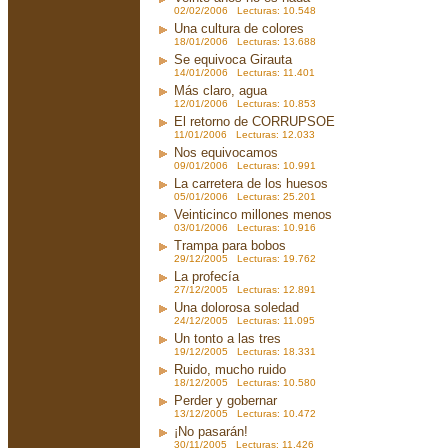
02/02/2006 Lecturas: 10.548
Una cultura de colores
18/01/2006 Lecturas: 13.688
Se equivoca Girauta
14/01/2006 Lecturas: 11.401
Más claro, agua
12/01/2006 Lecturas: 10.853
El retorno de CORRUPSOE
11/01/2006 Lecturas: 12.033
Nos equivocamos
09/01/2006 Lecturas: 10.991
La carretera de los huesos
05/01/2006 Lecturas: 25.201
Veinticinco millones menos
03/01/2006 Lecturas: 10.916
Trampa para bobos
29/12/2005 Lecturas: 19.762
La profecía
27/12/2005 Lecturas: 12.891
Una dolorosa soledad
24/12/2005 Lecturas: 11.095
Un tonto a las tres
19/12/2005 Lecturas: 18.331
Ruido, mucho ruido
18/12/2005 Lecturas: 10.580
Perder y gobernar
13/12/2005 Lecturas: 10.472
¡No pasarán!
30/11/2005 Lecturas: 11.426