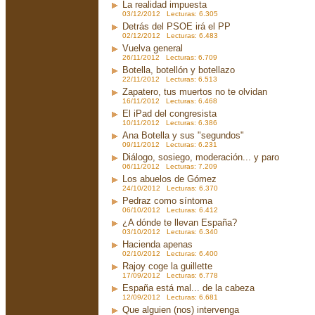
La realidad impuesta
03/12/2012 Lecturas: 6.305
Detrás del PSOE irá el PP
02/12/2012 Lecturas: 6.483
Vuelva general
26/11/2012 Lecturas: 6.709
Botella, botellón y botellazo
22/11/2012 Lecturas: 6.513
Zapatero, tus muertos no te olvidan
16/11/2012 Lecturas: 6.468
El iPad del congresista
10/11/2012 Lecturas: 6.386
Ana Botella y sus "segundos"
09/11/2012 Lecturas: 6.231
Diálogo, sosiego, moderación... y paro
06/11/2012 Lecturas: 7.209
Los abuelos de Gómez
24/10/2012 Lecturas: 6.370
Pedraz como síntoma
06/10/2012 Lecturas: 6.412
¿A dónde te llevan España?
03/10/2012 Lecturas: 6.340
Hacienda apenas
02/10/2012 Lecturas: 6.400
Rajoy coge la guillette
17/09/2012 Lecturas: 6.778
España está mal... de la cabeza
12/09/2012 Lecturas: 6.681
Que alguien (nos) intervenga