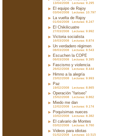
13/04/2008 Lecturas: 9.295
El equipo de Rajoy
03/04/2008 Lecturas: 10.797
La vuelta de Rajoy
01/04/2008 Lecturas: 8.247
El Chikilicuatre
27/03/2008 Lecturas: 9.992
Victoria socialista
16/03/2008 Lecturas: 8.874
Un verdadero régimen
08/03/2008 Lecturas: 8.543
Escuchen la COPE
06/03/2008 Lecturas: 9.395
Fascismo y violencia
26/02/2008 Lecturas: 8.444
Himno a la alegría
23/02/2008 Lecturas: 9.993
Paz
19/02/2008 Lecturas: 8.865
Operación "fariseo"
15/02/2008 Lecturas: 9.862
Miedo me dan
12/02/2008 Lecturas: 9.174
Poquísimas nueces
10/02/2008 Lecturas: 8.382
El calvario de Montes
03/02/2008 Lecturas: 8.760
Videos para idiotas
01/02/2008 Lecturas: 10.515