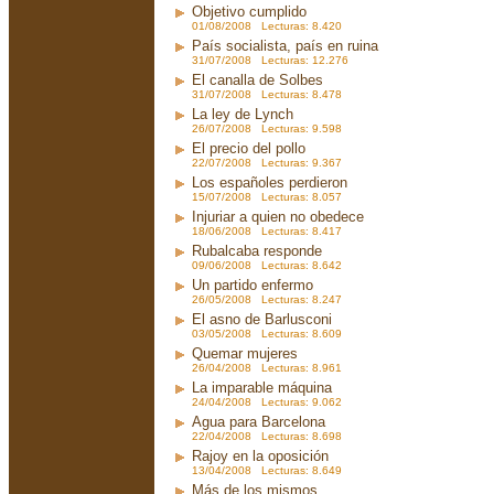
Objetivo cumplido
01/08/2008 Lecturas: 8.420
País socialista, país en ruina
31/07/2008 Lecturas: 12.276
El canalla de Solbes
31/07/2008 Lecturas: 8.478
La ley de Lynch
26/07/2008 Lecturas: 9.598
El precio del pollo
22/07/2008 Lecturas: 9.367
Los españoles perdieron
15/07/2008 Lecturas: 8.057
Injuriar a quien no obedece
18/06/2008 Lecturas: 8.417
Rubalcaba responde
09/06/2008 Lecturas: 8.642
Un partido enfermo
26/05/2008 Lecturas: 8.247
El asno de Barlusconi
03/05/2008 Lecturas: 8.609
Quemar mujeres
26/04/2008 Lecturas: 8.961
La imparable máquina
24/04/2008 Lecturas: 9.062
Agua para Barcelona
22/04/2008 Lecturas: 8.698
Rajoy en la oposición
13/04/2008 Lecturas: 8.649
Más de los mismos