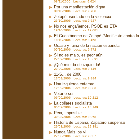
08/11/2006 Lecturas: 9.624
Por una manifestación digna
30/10/2006 Lecturas: 9.708
Zetapé asentado en la violencia
23/10/2006 Lecturas: 9.627
No nos engañemos, PSOE es ETA
19/10/2006 Lecturas: 12.081
El Guantánamo de Zetapé (Manifiesto contra la 
18/10/2006 Lecturas: 9.458
Ocaso y ruina de la nación española
05/10/2006 Lecturas: 9.772
Si no es malo, es peor aún
27/09/2006 Lecturas: 10.691
¡Qué mierda de izquierda!
23/09/2006 Lecturas: 9.446
11-S... de 2006
13/09/2006 Lecturas: 9.884
Una izquierda enferma
12/09/2006 Lecturas: 9.383
Votar o ser
06/09/2006 Lecturas: 10.212
La collares socialista
05/09/2006 Lecturas: 13.149
Peor, imposible
30/08/2006 Lecturas: 9.068
Historia de España, Zapatero suspenso
29/08/2006 Lecturas: 12.381
Nunca Mais los vi
27/08/2006 Lecturas: 9.637