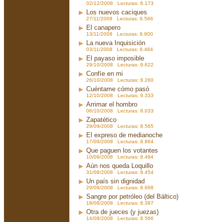
02/12/2008 Lecturas: 8.173
Los nuevos caciques
27/11/2008 Lecturas: 8.566
El canapero
13/11/2008 Lecturas: 8.800
La nueva Inquisición
03/11/2008 Lecturas: 8.464
El payaso imposible
29/10/2008 Lecturas: 9.622
Confíe en mi
26/10/2008 Lecturas: 8.260
Cuéntame cómo pasó
12/10/2008 Lecturas: 9.333
Arrimar el hombro
06/10/2008 Lecturas: 8.033
Zapatético
29/09/2008 Lecturas: 8.565
El expreso de medianoche
17/09/2008 Lecturas: 8.864
Que paguen los votantes
10/09/2008 Lecturas: 8.494
Aún nos queda Loquillo
31/08/2008 Lecturas: 8.454
Un país sin dignidad
29/08/2008 Lecturas: 8.668
Sangre por petróleo (del Báltico)
18/08/2008 Lecturas: 8.397
Otra de jueces (y juezas)
14/08/2008 Lecturas: 8.566