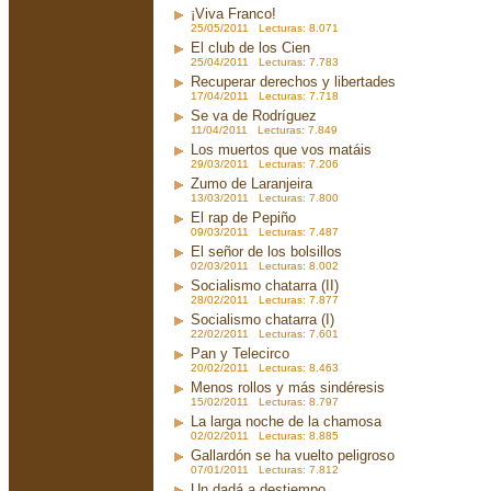
¡Viva Franco!
25/05/2011 Lecturas: 8.071
El club de los Cien
25/04/2011 Lecturas: 7.783
Recuperar derechos y libertades
17/04/2011 Lecturas: 7.718
Se va de Rodríguez
11/04/2011 Lecturas: 7.849
Los muertos que vos matáis
29/03/2011 Lecturas: 7.206
Zumo de Laranjeira
13/03/2011 Lecturas: 7.800
El rap de Pepiño
09/03/2011 Lecturas: 7.487
El señor de los bolsillos
02/03/2011 Lecturas: 8.002
Socialismo chatarra (II)
28/02/2011 Lecturas: 7.877
Socialismo chatarra (I)
22/02/2011 Lecturas: 7.601
Pan y Telecirco
20/02/2011 Lecturas: 8.463
Menos rollos y más sindéresis
15/02/2011 Lecturas: 8.797
La larga noche de la chamosa
02/02/2011 Lecturas: 8.885
Gallardón se ha vuelto peligroso
07/01/2011 Lecturas: 7.812
Un dadá a destiempo