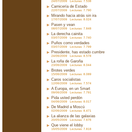
24/07/2009 Lecturas: 7.538
Carnicería de Estado
22/07/2009 Lecturas: 7.790
Mirando hacia atrás sin ira
17/07/2009 Lecturas: 8.024
Pasen y vean
08/07/2009 Lecturas: 7.848
La derecha cainita
03/07/2009 Lecturas: 7.740
Puños como verdades
03/07/2009 Lecturas: 7.799
Presidente, has estado cumbre
24/06/2009 Lecturas: 8.578
La roña de Garoña
23/06/2009 Lecturas: 8.044
Brotes verdes
15/06/2009 Lecturas: 8.089
Caros socialistas
12/06/2009 Lecturas: 7.574
A Europa, en un Smart
09/06/2009 Lecturas: 7.791
Pida usted perdón
04/06/2009 Lecturas: 8.017
De Madrid a Moscú
02/06/2009 Lecturas: 8.471
La alianza de las galaxias
20/05/2009 Lecturas: 7.676
Que viene el lobby
16/05/2009 Lecturas: 7.818