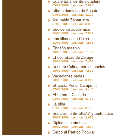
Cuarenta años de dictadura
05/09/2009 Lecturas: 7.924
Ultimo domingo de Agosto
04/09/2009 Lecturas: 8.100
Así habló Zapatustra
31/08/2009 Lecturas: 8.036
Sedicente académico
24/08/2009 Lecturas: 7.869
Farolillos de la China
21/08/2009 Lecturas: 7.831
Engaño masivo
19/08/2009 Lecturas: 7.787
El decretazo de Zetapé
18/08/2009 Lecturas: 7.414
Nuestra Cultura por los suelos
15/08/2009 Lecturas: 7.876
Vacaciones reales
10/08/2009 Lecturas: 8.212
Strauss, Perle, Camps....
07/08/2009 Lecturas: 8.446
El Informe Calzada
03/08/2009 Lecturas: 8.752
La piba
01/08/2009 Lecturas: 8.706
Socialismo de SICAV y tente tieso
30/07/2009 Lecturas: 8.623
Diplomacia sin tino
30/07/2009 Lecturas: 7.882
Cerco al Partido Popular