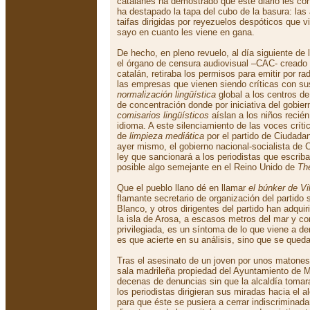
catalanes ha demostrado que este diario les co
ha destapado la tapa del cubo de la basura: la
taifas dirigidas por reyezuelos despóticos que 
sayo en cuanto les viene en gana.
De hecho, en pleno revuelo, al día siguiente de l
el órgano de censura audiovisual –CAC- creado p
catalán, retiraba los permisos para emitir por r
las empresas que vienen siendo críticas con s
normalización lingüística
global a los centros d
de concentración donde por iniciativa del gobiern
comisarios lingüísticos
aíslan a los niños recié
idioma. A este silenciamiento de las voces crít
de
limpieza mediática
por el partido de Ciudada
ayer mismo, el gobierno nacional-socialista de
ley que sancionará a los periodistas que escriba
posible algo semejante en el Reino Unido de
Th
Que el pueblo llano dé en llamar
el búnker de Vi
flamante secretario de organización del partido s
Blanco, y otros dirigentes del partido han adquir
la isla de Arosa, a escasos metros del mar y co
privilegiada, es un síntoma de lo que viene a de
es que acierte en su análisis, sino que se qued
Tras el asesinato de un joven por unos matones
sala madrileña propiedad del Ayuntamiento de 
decenas de denuncias sin que la alcaldía tomar
los periodistas dirigieran sus miradas hacia el a
para que éste se pusiera a cerrar indiscrimina