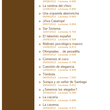
28/08/2012 Lecturas: 6.665
La sentina del chivo
12/08/2012 Lecturas: 6.890
Una izquierda aberroncha
09/08/2012 Lecturas: 6.663
¡Viva Catarroja!
28/07/2012 Lecturas: 6.854
Ser Sistema
14/07/2012 Lecturas: 6.763
El laberinto español
28/06/2012 Lecturas: 6.509
Maltrato psicológico masivo
13/06/2012 Lecturas: 6.873
Olimpiadas... de pesadilla
29/05/2012 Lecturas: 6.636
Comernos el coco
26/05/2012 Lecturas: 6.748
Cuestión de elegancia
14/05/2012 Lecturas: 6.939
Tómbola
06/05/2012 Lecturas: 7.002
Soraya y un señor de Santiago
29/04/2012 Lecturas: 6.612
¿Seremos los elegidos?
22/04/2012 Lecturas: 6.596
La cacería
19/04/2012 Lecturas: 6.888
La caverna
16/04/2012 Lecturas: 6.471