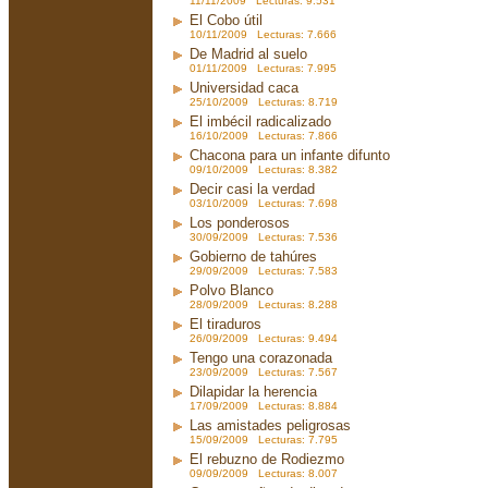
11/11/2009 Lecturas: 9.531
El Cobo útil
10/11/2009 Lecturas: 7.666
De Madrid al suelo
01/11/2009 Lecturas: 7.995
Universidad caca
25/10/2009 Lecturas: 8.719
El imbécil radicalizado
16/10/2009 Lecturas: 7.866
Chacona para un infante difunto
09/10/2009 Lecturas: 8.382
Decir casi la verdad
03/10/2009 Lecturas: 7.698
Los ponderosos
30/09/2009 Lecturas: 7.536
Gobierno de tahúres
29/09/2009 Lecturas: 7.583
Polvo Blanco
28/09/2009 Lecturas: 8.288
El tiraduros
26/09/2009 Lecturas: 9.494
Tengo una corazonada
23/09/2009 Lecturas: 7.567
Dilapidar la herencia
17/09/2009 Lecturas: 8.884
Las amistades peligrosas
15/09/2009 Lecturas: 7.795
El rebuzno de Rodiezmo
09/09/2009 Lecturas: 8.007