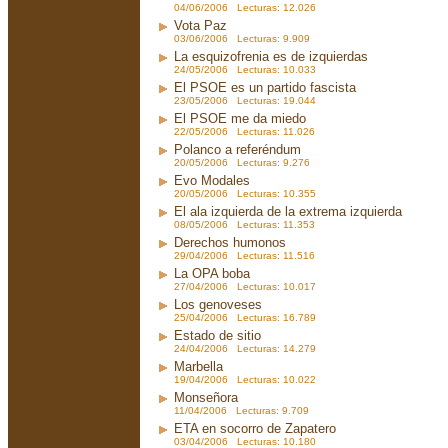
04/06/2006 Lecturas: 12.026
Vota Paz
03/06/2006 Lecturas: 9.909
La esquizofrenia es de izquierdas
24/05/2006 Lecturas: 10.033
El PSOE es un partido fascista
23/05/2006 Lecturas: 19.044
El PSOE me da miedo
22/05/2006 Lecturas: 11.026
Polanco a referéndum
20/05/2006 Lecturas: 9.276
Evo Modales
20/05/2006 Lecturas: 10.355
El ala izquierda de la extrema izquierda
08/05/2006 Lecturas: 11.353
Derechos humonos
29/04/2006 Lecturas: 11.516
La OPA boba
27/04/2006 Lecturas: 10.017
Los genoveses
25/04/2006 Lecturas: 16.789
Estado de sitio
24/04/2006 Lecturas: 14.279
Marbella
19/04/2006 Lecturas: 10.022
Monseñora
11/04/2006 Lecturas: 9.709
ETA en socorro de Zapatero
03/04/2006 Lecturas: 10.180