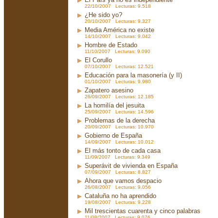
22/10/2007 Lecturas: 9.518
¿He sido yo?
20/10/2007 Lecturas: 9.327
Media América no existe
14/10/2007 Lecturas: 9.042
Hombre de Estado
11/10/2007 Lecturas: 9.090
El Corullo
07/10/2007 Lecturas: 12.521
Educación para la masonería (y II)
01/10/2007 Lecturas: 9.980
Zapatero asesino
26/09/2007 Lecturas: 12.185
La homilía del jesuita
25/09/2007 Lecturas: 14.596
Problemas de la derecha
20/09/2007 Lecturas: 10.970
Gobierno de España
14/09/2007 Lecturas: 10.012
El más tonto de cada casa
11/09/2007 Lecturas: 9.349
Superávit de vivienda en España
07/09/2007 Lecturas: 8.827
Ahora que vamos despacio
26/08/2007 Lecturas: 9.056
Cataluña no ha aprendido
19/08/2007 Lecturas: 9.228
Mil trescientas cuarenta y cinco palabras
11/08/2007 Lecturas: 9.076