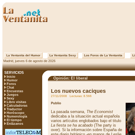
La Ventanita del Humor
La Ventanita Sexy
Los Foros de La Ventanita
Li
Madrid, jueves 6 de agosto de 2026
SERVICIOS
Inicio
Opinión: El liberal
Humor
Foros
Chat
Los nuevos caciques
Encuestas
Juegos
27/11/2008 Lecturas: 8.566
Sexy
Libro visitas
Publio
Calculadoras
Traductor
La pasada semana,
The Economist
Horóscopo
dedicaba a la situación actual española
Numerología
El tiempo
varios artículos englobados bajo el titulo
Enlázanos
La fiesta se ha acabado
(The party is
over). Si la información sobre España de
este diario británico -en manos de Leslie