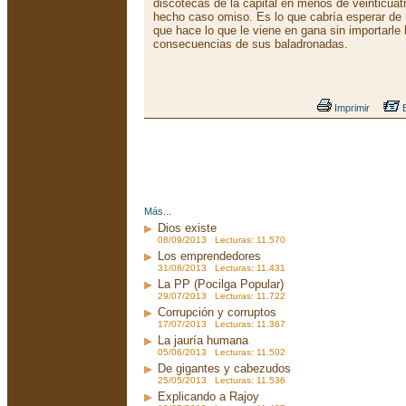
discotecas de la capital en menos de veinticuat
hecho caso omiso. Es lo que cabría esperar de 
que hace lo que le viene en gana sin importarle 
consecuencias de sus baladronadas.
Imprimir
E
Más...
Dios existe
08/09/2013 Lecturas: 11.570
Los emprendedores
31/08/2013 Lecturas: 11.431
La PP (Pocilga Popular)
29/07/2013 Lecturas: 11.722
Corrupción y corruptos
17/07/2013 Lecturas: 11.367
La jauría humana
05/06/2013 Lecturas: 11.502
De gigantes y cabezudos
25/05/2013 Lecturas: 11.536
Explicando a Rajoy