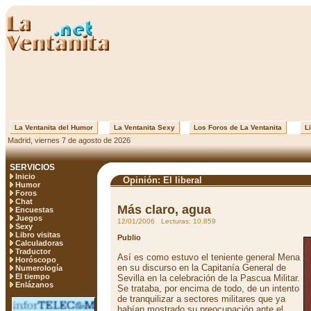
La Ventanita del Humor
La Ventanita Sexy
Los Foros de La Ventanita
Li
Madrid, viernes 7 de agosto de 2026
SERVICIOS
Inicio
Opinión: El liberal
Humor
Foros
Chat
Más claro, agua
Encuestas
Juegos
12/01/2006 Lecturas: 10.859
Sexy
Libro visitas
Publio
Calculadoras
Traductor
Así es como estuvo el teniente general Mena
Horóscopo
en su discurso en la Capitanía General de
Numerología
El tiempo
Sevilla en la celebración de la Pascua Militar.
Enlázanos
Se trataba, por encima de todo, de un intento
de tranquilizar a sectores militares que ya
habían mostrado su preocupación ante el