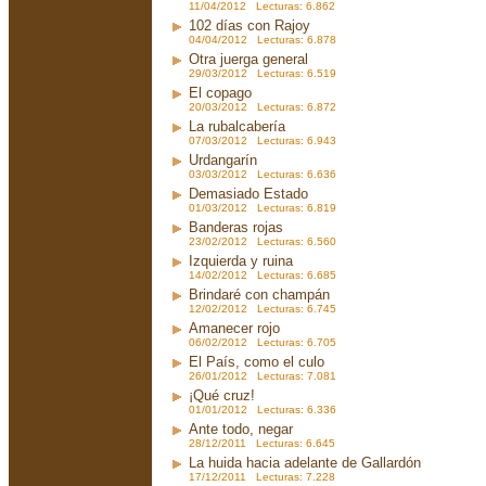
11/04/2012 Lecturas: 6.862
102 días con Rajoy
04/04/2012 Lecturas: 6.878
Otra juerga general
29/03/2012 Lecturas: 6.519
El copago
20/03/2012 Lecturas: 6.872
La rubalcabería
07/03/2012 Lecturas: 6.943
Urdangarín
03/03/2012 Lecturas: 6.636
Demasiado Estado
01/03/2012 Lecturas: 6.819
Banderas rojas
23/02/2012 Lecturas: 6.560
Izquierda y ruina
14/02/2012 Lecturas: 6.685
Brindaré con champán
12/02/2012 Lecturas: 6.745
Amanecer rojo
06/02/2012 Lecturas: 6.705
El País, como el culo
26/01/2012 Lecturas: 7.081
¡Qué cruz!
01/01/2012 Lecturas: 6.336
Ante todo, negar
28/12/2011 Lecturas: 6.645
La huida hacia adelante de Gallardón
17/12/2011 Lecturas: 7.228