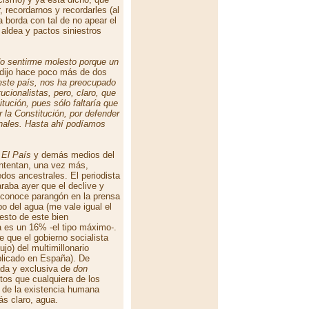
 recordarnos y recordarles (al
 borda con tal de no apear el
aldea y pactos siniestros
o sentirme molesto porque un
dijo hace poco más de dos
este país, nos ha preocupado
ucionalistas, pero, claro, que
itución, pues sólo faltaría que
r la Constitución, por defender
ionales. Hasta ahí podíamos
o
El País
y demás medios del
intentan, una vez más,
dos ancestrales. El periodista
aba ayer que el declive y
conoce parangón en la prensa
bo del agua (me vale igual el
esto de este bien
a es un 16% -el tipo máximo-.
de que el gobierno socialista
ujo) del multimillonario
plicado en España). De
vada y exclusiva de
don
os que cualquiera de los
o de la existencia humana
ás claro, agua.