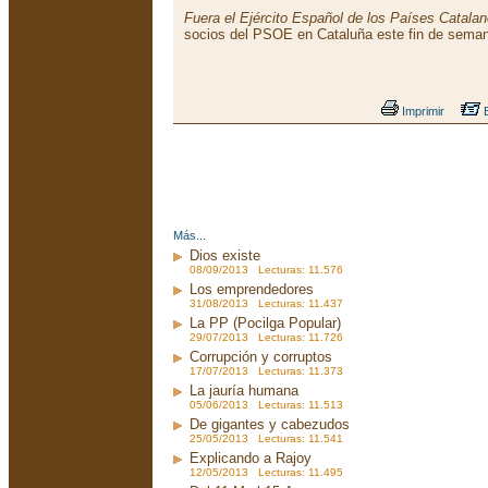
Fuera el Ejército Español de los Países Catala
socios del PSOE en Cataluña este fin de seman
Imprimir
E
Más...
Dios existe
08/09/2013 Lecturas: 11.576
Los emprendedores
31/08/2013 Lecturas: 11.437
La PP (Pocilga Popular)
29/07/2013 Lecturas: 11.726
Corrupción y corruptos
17/07/2013 Lecturas: 11.373
La jauría humana
05/06/2013 Lecturas: 11.513
De gigantes y cabezudos
25/05/2013 Lecturas: 11.541
Explicando a Rajoy
12/05/2013 Lecturas: 11.495