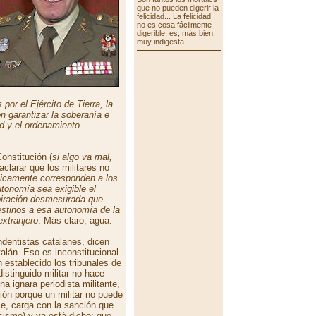
que no pueden digerir la
felicidad... La felicidad
no es cosa fácilmente
digerible; es, más bien,
muy indigesta
por el Ejército de Tierra, la
n garantizar la soberanía e
d y el ordenamiento
onstitución (
si algo va mal,
 aclarar que los militares no
ógicamente corresponden a los
tonomía sea exigible el
spiración desmesurada que
estinos a esa autonomía de la
xtranjero
. Más claro, agua.
dentistas catalanes, dicen
talán. Eso es inconstitucional
 establecido los tribunales de
istinguido militar no hace
a ignara periodista militante,
ión porque un militar no puede
ce, carga con la sanción que
cismo) y ya está dicho; que