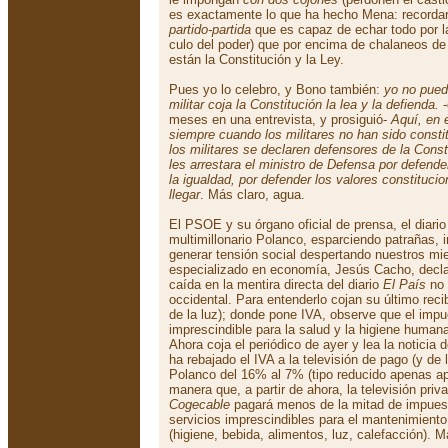
es exactamente lo que ha hecho Mena: recordar,
partido-partida
que es capaz de echar todo por la
culo del poder) que por encima de chalaneos de 
están la Constitución y la Ley.
Pues yo lo celebro, y Bono también:
yo no pued
militar coja la Constitución la lea y la defienda.
-
meses en una entrevista, y prosiguió-
Aquí, en 
siempre cuando los militares no han sido constit
los militares se declaren defensores de la Const
les arrestara el ministro de Defensa por defende
la igualdad, por defender los valores constituc
llegar
. Más claro, agua.
El PSOE y su órgano oficial de prensa, el diari
multimillonario Polanco, esparciendo patrañas, 
generar tensión social despertando nuestros mie
especializado en economía, Jesús Cacho, declar
caída en la mentira directa del diario
El País
no 
occidental. Para entenderlo cojan su último reci
de la luz); donde pone IVA, observe que el impu
imprescindible para la salud y la higiene human
Ahora coja el periódico de ayer y lea la noticia 
ha rebajado el IVA a la televisión de pago (y de l
Polanco del 16% al 7% (tipo reducido apenas a
manera que, a partir de ahora, la televisión pri
Cogecable
pagará menos de la mitad de impuest
servicios imprescindibles para el mantenimient
(higiene, bebida, alimentos, luz, calefacción). M