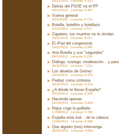
03/12/2012 Lecturas: 6.312
Detrás del PSOE irá el PP
02/12/2012 Lecturas: 6.487
Vuelva general
26/11/2012 Lecturas: 6.714
Botella, botellón y botellazo
22/11/2012 Lecturas: 6.517
Zapatero, tus muertos no te olvidan
16/11/2012 Lecturas: 6.471
El iPad del congresista
10/11/2012 Lecturas: 6.390
Ana Botella y sus "segundos"
09/11/2012 Lecturas: 6.234
Diálogo, sosiego, moderación... y paro
06/11/2012 Lecturas: 7.214
Los abuelos de Gómez
24/10/2012 Lecturas: 6.374
Pedraz como síntoma
06/10/2012 Lecturas: 6.416
¿A dónde te llevan España?
03/10/2012 Lecturas: 6.345
Hacienda apenas
02/10/2012 Lecturas: 6.404
Rajoy coge la guillette
17/09/2012 Lecturas: 6.780
España está mal... de la cabeza
12/09/2012 Lecturas: 6.686
Que alguien (nos) intervenga
28/08/2012 Lecturas: 6.669