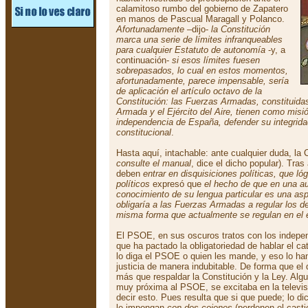
calamitoso rumbo del gobierno de Zapatero
en manos de Pascual Maragall y Polanco.
Afortunadamente
–dijo-
la Constitución
marca una serie de límites infranqueables
para cualquier Estatuto de autonomía
-y, a
continuación-
si esos límites fuesen
sobrepasados, lo cual en estos momentos,
afortunadamente, parece impensable, sería
de aplicación el artículo octavo de la
Constitución: las Fuerzas Armadas, constituidas 
Armada y el Ejército del Aire, tienen como misió
independencia de España, defender su integrida
constitucional
.
Hasta aquí, intachable: ante cualquier duda, la C
consulte el manual
, dice el dicho popular). Tras
deben
entrar en disquisiciones políticas, que l
políticos
expresó que
el hecho de que en una au
conocimiento de su lengua particular es una a
obligaría a las Fuerzas Armadas a regular los d
misma forma que actualmente se regulan en el e
El PSOE, en sus oscuros tratos con los indepen
que ha pactado la obligatoriedad de hablar el ca
lo diga el PSOE o quien les mande, y eso lo han
justicia de manera indubitable. De forma que el d
más que respaldar la Constitución y la Ley. Algun
muy próxima al PSOE, se excitaba en la televis
decir esto. Pues resulta que si que puede; lo di
le impongan
con dos cojones
(perdonen el casti