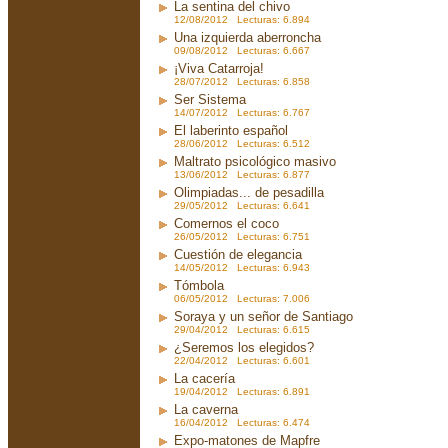
La sentina del chivo
12/08/2012 Lecturas: 6.894
Una izquierda aberroncha
09/08/2012 Lecturas: 6.667
¡Viva Catarroja!
28/07/2012 Lecturas: 6.858
Ser Sistema
14/07/2012 Lecturas: 6.767
El laberinto español
28/06/2012 Lecturas: 6.512
Maltrato psicológico masivo
13/06/2012 Lecturas: 6.877
Olimpiadas... de pesadilla
29/05/2012 Lecturas: 6.641
Comernos el coco
26/05/2012 Lecturas: 6.751
Cuestión de elegancia
14/05/2012 Lecturas: 6.943
Tómbola
06/05/2012 Lecturas: 7.006
Soraya y un señor de Santiago
29/04/2012 Lecturas: 6.615
¿Seremos los elegidos?
22/04/2012 Lecturas: 6.601
La cacería
19/04/2012 Lecturas: 6.891
La caverna
16/04/2012 Lecturas: 6.474
Expo-matones de Mapfre