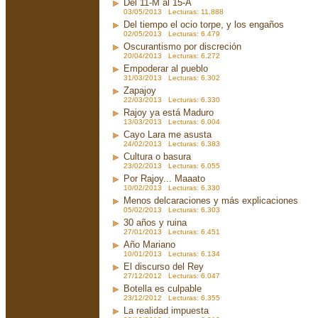
Del 11-M al 15-A
03/05/2013 Lecturas: 11.888
Del tiempo el ocio torpe, y los engaños
02/05/2013 Lecturas: 6.479
Oscurantismo por discreción
20/04/2013 Lecturas: 6.272
Empoderar al pueblo
31/03/2013 Lecturas: 6.302
Zapajoy
22/03/2013 Lecturas: 6.330
Rajoy ya está Maduro
13/03/2013 Lecturas: 6.004
Cayo Lara me asusta
24/02/2013 Lecturas: 6.383
Cultura o basura
23/02/2013 Lecturas: 6.055
Por Rajoy... Maaato
10/02/2013 Lecturas: 6.330
Menos delcaraciones y más explicaciones
05/02/2013 Lecturas: 6.303
30 años y ruina
27/01/2013 Lecturas: 6.451
Año Mariano
10/01/2013 Lecturas: 6.134
El discurso del Rey
27/12/2012 Lecturas: 6.047
Botella es culpable
23/12/2012 Lecturas: 6.355
La realidad impuesta