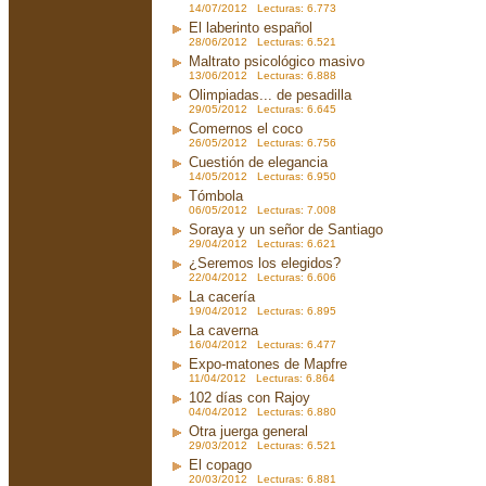
14/07/2012 Lecturas: 6.773
El laberinto español
28/06/2012 Lecturas: 6.521
Maltrato psicológico masivo
13/06/2012 Lecturas: 6.888
Olimpiadas... de pesadilla
29/05/2012 Lecturas: 6.645
Comernos el coco
26/05/2012 Lecturas: 6.756
Cuestión de elegancia
14/05/2012 Lecturas: 6.950
Tómbola
06/05/2012 Lecturas: 7.008
Soraya y un señor de Santiago
29/04/2012 Lecturas: 6.621
¿Seremos los elegidos?
22/04/2012 Lecturas: 6.606
La cacería
19/04/2012 Lecturas: 6.895
La caverna
16/04/2012 Lecturas: 6.477
Expo-matones de Mapfre
11/04/2012 Lecturas: 6.864
102 días con Rajoy
04/04/2012 Lecturas: 6.880
Otra juerga general
29/03/2012 Lecturas: 6.521
El copago
20/03/2012 Lecturas: 6.881