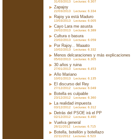
31/03/2013 Lecturas: 6.307
Zapajoy
22/03/2013 Lecturas: 6.334
Rajoy ya está Maduro
13/03/2013 Lecturas: 6.005
Cayo Lara me asusta
24/02/2013 Lecturas: 6.389
Cultura o basura
23/02/2013 Lecturas: 6.059
Por Rajoy... Maaato
10/02/2013 Lecturas: 6.332
Menos delcaraciones y más explicaciones
05/02/2013 Lecturas: 6.305
30 años y ruina
27/01/2013 Lecturas: 6.453
Año Mariano
10/01/2013 Lecturas: 6.135
El discurso del Rey
27/12/2012 Lecturas: 6.049
Botella es culpable
23/12/2012 Lecturas: 6.360
La realidad impuesta
03/12/2012 Lecturas: 6.312
Detrás del PSOE irá el PP
02/12/2012 Lecturas: 6.490
Vuelva general
26/11/2012 Lecturas: 6.715
Botella, botellón y botellazo
22/11/2012 Lecturas: 6.523