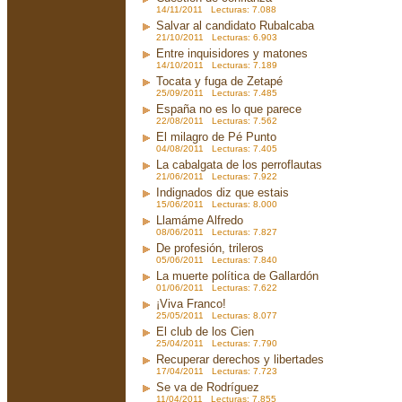
14/11/2011 Lecturas: 7.088
Salvar al candidato Rubalcaba
21/10/2011 Lecturas: 6.903
Entre inquisidores y matones
14/10/2011 Lecturas: 7.189
Tocata y fuga de Zetapé
25/09/2011 Lecturas: 7.485
España no es lo que parece
22/08/2011 Lecturas: 7.562
El milagro de Pé Punto
04/08/2011 Lecturas: 7.405
La cabalgata de los perroflautas
21/06/2011 Lecturas: 7.922
Indignados diz que estais
15/06/2011 Lecturas: 8.000
Llamáme Alfredo
08/06/2011 Lecturas: 7.827
De profesión, trileros
05/06/2011 Lecturas: 7.840
La muerte política de Gallardón
01/06/2011 Lecturas: 7.622
¡Viva Franco!
25/05/2011 Lecturas: 8.077
El club de los Cien
25/04/2011 Lecturas: 7.790
Recuperar derechos y libertades
17/04/2011 Lecturas: 7.723
Se va de Rodríguez
11/04/2011 Lecturas: 7.855