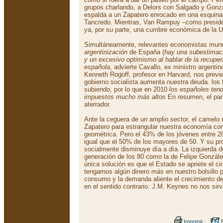
grupos charlando, a Delors con Salgado y Gonz
espalda a un Zapatero enrocado en una esquina
Tancredo. Mientras, Van Rampuy –como preside
ya, por su parte, una cumbre económica de la 
Simultáneamente, relevantes economistas mundi
argentinización
de España (
hay una subestimaci
y un excesivo optimismo al hablar de la recupe
española
, advierte Cavallo, ex ministro argenti
Kenneth Rogoff, profesor en Harvard, nos previe
gobierno socialista aumenta nuestra deuda. los 
subiendo, por lo que en 2010
los españoles tend
impuestos mucho más altos
En resumen, el pan
aterrador.
Ante la ceguera de un amplio sector, el camelo
Zapatero para estrangular nuestra economía co
geométrica. Pero el 43% de los jóvenes entre 2
igual que el 50% de los mayores de 50. Y su pro
socialmente disminuye día a día. La izquierda d
generación de los 80 como la de Felipe González 
única solución es que el Estado se apriete el ci
tengamos algún dinero más en nuestro bolsillo 
consumo y la demanda aliente el crecimiento d
en el sentido contrario. J.M. Keynes no nos sirv
Imprimir
E