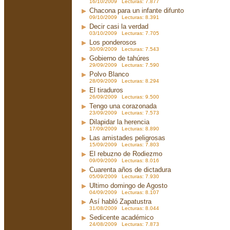
16/10/2009 Lecturas: 7.877
Chacona para un infante difunto
09/10/2009 Lecturas: 8.391
Decir casi la verdad
03/10/2009 Lecturas: 7.705
Los ponderosos
30/09/2009 Lecturas: 7.543
Gobierno de tahúres
29/09/2009 Lecturas: 7.590
Polvo Blanco
28/09/2009 Lecturas: 8.294
El tiraduros
26/09/2009 Lecturas: 9.500
Tengo una corazonada
23/09/2009 Lecturas: 7.573
Dilapidar la herencia
17/09/2009 Lecturas: 8.890
Las amistades peligrosas
15/09/2009 Lecturas: 7.803
El rebuzno de Rodiezmo
09/09/2009 Lecturas: 8.016
Cuarenta años de dictadura
05/09/2009 Lecturas: 7.930
Ultimo domingo de Agosto
04/09/2009 Lecturas: 8.107
Así habló Zapatustra
31/08/2009 Lecturas: 8.044
Sedicente académico
24/08/2009 Lecturas: 7.873