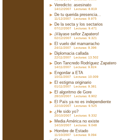
Veredicto: asesinato
14/12/2007 Lecturas: 8.819
De tu querida presencia...
11/12/2007 Lecturas: 9.975
De la secta y los sectarios
07/12/2007 Lecturas: 9.471
¡Váyase señor Zapatero!
02/12/2007 Lecturas: 9.321
El vuelo del mamarracho
24/11/2007 Lecturas: 9.396
Diplomacia callada
22/11/2007 Lecturas: 13.502
Don Tancredo Rodríguez Zapatero
14/11/2007 Lecturas: 9.824
Engordar a ETA
10/11/2007 Lecturas: 10.009
El estigma originario
01/11/2007 Lecturas: 9.381
El algoritmo de Gore
28/10/2007 Lecturas: 8.902
El País ya no es independiente
22/10/2007 Lecturas: 9.525
¿He sido yo?
20/10/2007 Lecturas: 9.332
Media América no existe
14/10/2007 Lecturas: 9.048
Hombre de Estado
11/10/2007 Lecturas: 9.094