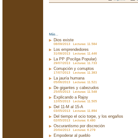
Más...
Dios existe
08/09/2013 Lecturas: 11.584
Los emprendedores
31/08/2013 Lecturas: 11.446
La PP (Pocilga Popular)
29/07/2013 Lecturas: 11.733
Corrupción y corruptos
17/07/2013 Lecturas: 11.383
La jauría humana
05/06/2013 Lecturas: 11.521
De gigantes y cabezudos
25/05/2013 Lecturas: 11.548
Explicando a Rajoy
12/05/2013 Lecturas: 11.505
Del 11-M al 15-A
03/05/2013 Lecturas: 11.894
Del tiempo el ocio torpe, y los engaños
02/05/2013 Lecturas: 6.480
Oscurantismo por discreción
20/04/2013 Lecturas: 6.279
Empoderar al pueblo