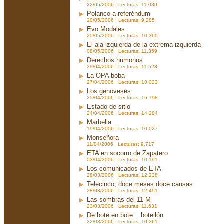
22/05/2006 Lecturas: 11.030
Polanco a referéndum
20/05/2006 Lecturas: 9.285
Evo Modales
20/05/2006 Lecturas: 10.360
El ala izquierda de la extrema izquierda
08/05/2006 Lecturas: 11.359
Derechos humonos
29/04/2006 Lecturas: 11.528
La OPA boba
27/04/2006 Lecturas: 10.023
Los genoveses
25/04/2006 Lecturas: 16.798
Estado de sitio
24/04/2006 Lecturas: 14.284
Marbella
19/04/2006 Lecturas: 10.027
Monseñora
11/04/2006 Lecturas: 9.717
ETA en socorro de Zapatero
03/04/2006 Lecturas: 10.191
Los comunicados de ETA
28/03/2006 Lecturas: 12.228
Telecinco, doce meses doce causas
28/03/2006 Lecturas: 12.491
Las sombras del 11-M
23/03/2006 Lecturas: 11.631
De bote en bote... botellón
22/03/2006 Lecturas: 10.361