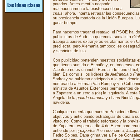
parados. Antes mentía negando
machaconamente la existencia de una
crisis
; ahora, intenta retrasar las consecuencia
su presidencia rotatoria de la Unión Europea. Lu
ganar tiempo.
Para hacernos tragar el
teatrillo
, el PSOE ha ido
publicistas de Audi. La querencia socialista (
Gob
trabajo a países extranjeros es alarmante: en C
predilecta, pero Alemania tampoco les desagrada
y servicios de lujo.
Con publicidad pretenden nuestros socialistas e
que tienen sumida a España y, en todo caso, c
Zapatero no es un inútil. Pero allí lo tiene difíc
bien. Es como si los líderes de
Alefrancia
o
Fra
Sarkozy se hubieran anticipado a la presidencia
nombrando a Herman Van Rompuy y a Catherine 
ministra de Asuntos Exteriores permanentes de
a Zapatero a un
zero
a (de) la izquierda. A es
Ángela de la
guarda europea
y el
san
Nicolás
g
navideña.
Cualquiera creería que nuestro Presidente llev
objetivos y anticipando estrategias de cara a su
visto, no. Como el trabajo esforzado y la previs
de Zapatero, espera al día 4 de Enero para reun
entiende por ¡¿
expertos
?! en economía, Jacques
Pedro Solbes. Daba grima ver a Felipe González a
como si fuera a dar un paseo por el campo. Pe