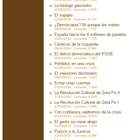
La falange garzonita
11/05/2010 Lecturas: 7.870
El sopapo
11/05/2010 Lecturas: 8.137
¿Demócratas? Ni aunque les maten
29/04/2010 Lecturas: 7.707
España hacia los 6 millones de parados
19/04/2010 Lecturas: 7.735
Cánticos de la Izquierda
09/04/2010 Lecturas: 8.384
El déficit democrático del PSOE
05/04/2010 Lecturas: 7.384
Perdidos en una crisis
01/04/2010 Lecturas: 7.842
El vejestorio doctrinario
26/03/2010 Lecturas: 7.625
Echar unas cuentas
22/03/2010 Lecturas: 7.538
La Revolución Cultural de Zeta Pe II
17/03/2010 Lecturas: 8.050
La Revolución Cultural de Zeta Pe I
17/03/2010 Lecturas: 7.598
Con confianza saldremos de la crisis
02/03/2010 Lecturas: 8.074
El garito se viene abajo
01/03/2010 Lecturas: 7.918
Putsch a la Justicia
23/02/2010 Lecturas: 8.866