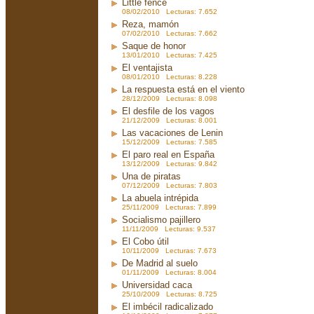
Little fence
08/02/2010 Lecturas: 7.652
Reza, mamón
07/02/2010 Lecturas: 7.662
Saque de honor
13/01/2010 Lecturas: 7.425
El ventajista
08/01/2010 Lecturas: 8.228
La respuesta está en el viento
28/12/2009 Lecturas: 8.098
El desfile de los vagos
21/12/2009 Lecturas: 8.001
Las vacaciones de Lenin
15/12/2009 Lecturas: 7.585
El paro real en España
13/12/2009 Lecturas: 9.842
Una de piratas
07/12/2009 Lecturas: 7.803
La abuela intrépida
25/11/2009 Lecturas: 7.899
Socialismo pajillero
11/11/2009 Lecturas: 9.537
El Cobo útil
10/11/2009 Lecturas: 7.673
De Madrid al suelo
01/11/2009 Lecturas: 8.004
Universidad caca
25/10/2009 Lecturas: 8.725
El imbécil radicalizado