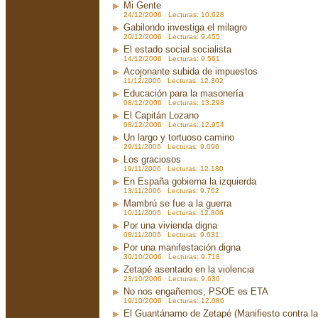
Mi Gente
24/12/2006 Lecturas: 10.628
Gabilondo investiga el milagro
20/12/2006 Lecturas: 9.455
El estado social socialista
14/12/2006 Lecturas: 9.561
Acojonante subida de impuestos
11/12/2006 Lecturas: 12.302
Educación para la masonería
08/12/2006 Lecturas: 13.298
El Capitán Lozano
08/12/2006 Lecturas: 12.954
Un largo y tortuoso camino
29/11/2006 Lecturas: 9.096
Los graciosos
19/11/2006 Lecturas: 12.180
En España gobierna la izquierda
13/11/2006 Lecturas: 9.762
Mambrú se fue a la guerra
10/11/2006 Lecturas: 12.806
Por una vivienda digna
08/11/2006 Lecturas: 9.631
Por una manifestación digna
30/10/2006 Lecturas: 9.718
Zetapé asentado en la violencia
23/10/2006 Lecturas: 9.636
No nos engañemos, PSOE es ETA
19/10/2006 Lecturas: 12.086
El Guantánamo de Zetapé (Manifiesto contra la 