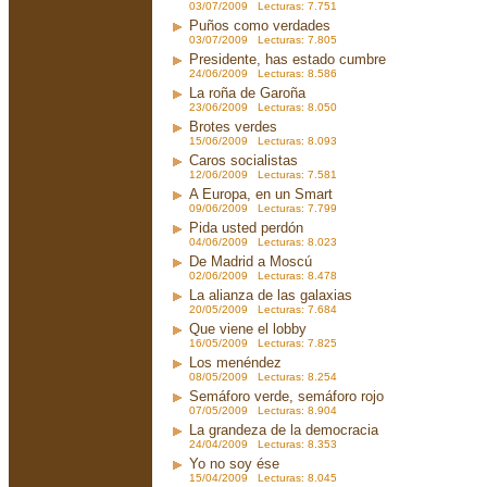
03/07/2009 Lecturas: 7.751
Puños como verdades
03/07/2009 Lecturas: 7.805
Presidente, has estado cumbre
24/06/2009 Lecturas: 8.586
La roña de Garoña
23/06/2009 Lecturas: 8.050
Brotes verdes
15/06/2009 Lecturas: 8.093
Caros socialistas
12/06/2009 Lecturas: 7.581
A Europa, en un Smart
09/06/2009 Lecturas: 7.799
Pida usted perdón
04/06/2009 Lecturas: 8.023
De Madrid a Moscú
02/06/2009 Lecturas: 8.478
La alianza de las galaxias
20/05/2009 Lecturas: 7.684
Que viene el lobby
16/05/2009 Lecturas: 7.825
Los menéndez
08/05/2009 Lecturas: 8.254
Semáforo verde, semáforo rojo
07/05/2009 Lecturas: 8.904
La grandeza de la democracia
24/04/2009 Lecturas: 8.353
Yo no soy ése
15/04/2009 Lecturas: 8.045