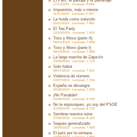
El País, el paisaje y el paisanaje
17/11/2010 Lecturas: 9.654
Impuestos, más o menos
11/11/2010 Lecturas: 8.507
La huida como solución
10/11/2010 Lecturas: 7.981
El Tea Party
22/10/2010 Lecturas: 7.434
Toxo y Moxo (parte II)
09/10/2010 Lecturas: 7.958
Toxo y Moxo (parte I)
09/10/2010 Lecturas: 7.899
La larga marcha de Zapa-tín
25/09/2010 Lecturas: 7.719
Sólo fútbol
06/07/2010 Lecturas: 7.531
Violencia de número
03/07/2010 Lecturas: 7.764
España se desangra
30/06/2010 Lecturas: 7.500
¡No Pasabán!
03/06/2010 Lecturas: 8.106
No te equivoques, yo soy del PSOE
31/05/2010 Lecturas: 8.715
Sembrar nuestra ruina
27/05/2010 Lecturas: 8.142
Saqueo generalizado
18/05/2010 Lecturas: 7.933
El país por la ventana
14/05/2010 Lecturas: 7.884