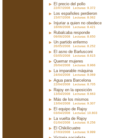
El precio del pollo
22/07/2008 Lecturas: 9.372
Los españoles perdieron
15/07/2008 Lecturas: 8.062
Injuriar a quien no obedece
18/06/2008 Lecturas: 8.421
Rubalcaba responde
09/06/2008 Lecturas: 8.650
Un partido enfermo
26/05/2008 Lecturas: 8.252
El asno de Barlusconi
03/05/2008 Lecturas: 8.615
Quemar mujeres
26/04/2008 Lecturas: 8.966
La imparable máquina
24/04/2008 Lecturas: 9.069
Agua para Barcelona
22/04/2008 Lecturas: 8.705
Rajoy en la oposición
13/04/2008 Lecturas: 8.663
Más de los mismos
13/04/2008 Lecturas: 9.307
El equipo de Rajoy
03/04/2008 Lecturas: 10.803
La vuelta de Rajoy
01/04/2008 Lecturas: 8.256
El Chikilicuatre
27/03/2008 Lecturas: 9.999
Victoria socialista