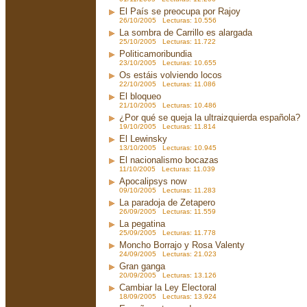
El País se preocupa por Rajoy
26/10/2005 Lecturas: 10.556
La sombra de Carrillo es alargada
25/10/2005 Lecturas: 11.722
Politicamoribundia
23/10/2005 Lecturas: 10.655
Os estáis volviendo locos
22/10/2005 Lecturas: 11.086
El bloqueo
21/10/2005 Lecturas: 10.486
¿Por qué se queja la ultraizquierda española?
19/10/2005 Lecturas: 11.814
El Lewinsky
13/10/2005 Lecturas: 10.945
El nacionalismo bocazas
11/10/2005 Lecturas: 11.039
Apocalipsys now
09/10/2005 Lecturas: 11.283
La paradoja de Zetapero
26/09/2005 Lecturas: 11.559
La pegatina
25/09/2005 Lecturas: 11.778
Moncho Borrajo y Rosa Valenty
24/09/2005 Lecturas: 21.023
Gran ganga
20/09/2005 Lecturas: 13.126
Cambiar la Ley Electoral
18/09/2005 Lecturas: 13.924