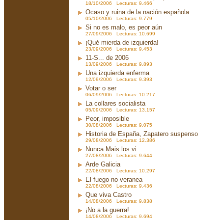
18/10/2006 Lecturas: 9.466
Ocaso y ruina de la nación española
05/10/2006 Lecturas: 9.779
Si no es malo, es peor aún
27/09/2006 Lecturas: 10.699
¡Qué mierda de izquierda!
23/09/2006 Lecturas: 9.453
11-S... de 2006
13/09/2006 Lecturas: 9.893
Una izquierda enferma
12/09/2006 Lecturas: 9.393
Votar o ser
06/09/2006 Lecturas: 10.217
La collares socialista
05/09/2006 Lecturas: 13.157
Peor, imposible
30/08/2006 Lecturas: 9.075
Historia de España, Zapatero suspenso
29/08/2006 Lecturas: 12.386
Nunca Mais los vi
27/08/2006 Lecturas: 9.644
Arde Galicia
22/08/2006 Lecturas: 10.297
El fuego no veranea
22/08/2006 Lecturas: 9.436
Que viva Castro
14/08/2006 Lecturas: 9.838
¡No a la guerra!
14/08/2006 Lecturas: 9.694