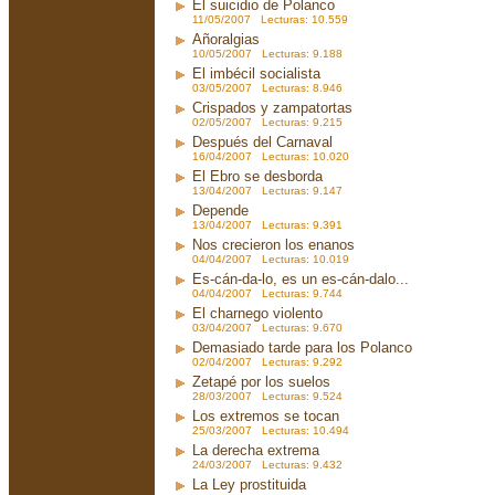
El suicidio de Polanco
11/05/2007 Lecturas: 10.559
Añoralgias
10/05/2007 Lecturas: 9.188
El imbécil socialista
03/05/2007 Lecturas: 8.946
Crispados y zampatortas
02/05/2007 Lecturas: 9.215
Después del Carnaval
16/04/2007 Lecturas: 10.020
El Ebro se desborda
13/04/2007 Lecturas: 9.147
Depende
13/04/2007 Lecturas: 9.391
Nos crecieron los enanos
04/04/2007 Lecturas: 10.019
Es-cán-da-lo, es un es-cán-dalo...
04/04/2007 Lecturas: 9.744
El charnego violento
03/04/2007 Lecturas: 9.670
Demasiado tarde para los Polanco
02/04/2007 Lecturas: 9.292
Zetapé por los suelos
28/03/2007 Lecturas: 9.524
Los extremos se tocan
25/03/2007 Lecturas: 10.494
La derecha extrema
24/03/2007 Lecturas: 9.432
La Ley prostituida