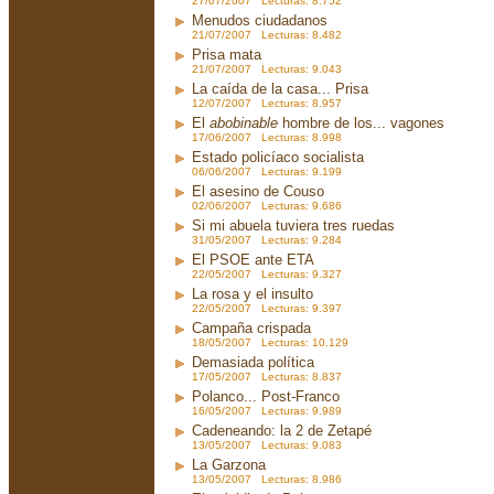
27/07/2007 Lecturas: 8.752
Menudos ciudadanos
21/07/2007 Lecturas: 8.482
Prisa mata
21/07/2007 Lecturas: 9.043
La caída de la casa... Prisa
12/07/2007 Lecturas: 8.957
El
abobinable
hombre de los... vagones
17/06/2007 Lecturas: 8.998
Estado policíaco socialista
06/06/2007 Lecturas: 9.199
El asesino de Couso
02/06/2007 Lecturas: 9.686
Si mi abuela tuviera tres ruedas
31/05/2007 Lecturas: 9.284
El PSOE ante ETA
22/05/2007 Lecturas: 9.327
La rosa y el insulto
22/05/2007 Lecturas: 9.397
Campaña crispada
18/05/2007 Lecturas: 10.129
Demasiada política
17/05/2007 Lecturas: 8.837
Polanco... Post-Franco
16/05/2007 Lecturas: 9.989
Cadeneando: la 2 de Zetapé
13/05/2007 Lecturas: 9.083
La Garzona
13/05/2007 Lecturas: 8.986