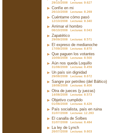
29/10/2008 Lecturas: 9.627
Confíe en mi
26/10/2008 Lecturas: 8.269
Cuéntame cómo pasó
12/10/2008 Lecturas: 9.340
Arrimar el hombro
06/10/2008 Lecturas: 8.043
Zapatético
29/09/2008 Lecturas: 8.571
El expreso de medianoche
17/09/2008 Lecturas: 8.870
Que paguen los votantes
10/09/2008 Lecturas: 8.500
Aún nos queda Loquillo
31/08/2008 Lecturas: 8.459
Un país sin dignidad
29/08/2008 Lecturas: 8.672
Sangre por petróleo (del Báltico)
18/08/2008 Lecturas: 8.406
Otra de jueces (y juezas)
14/08/2008 Lecturas: 8.573
Objetivo cumplido
01/08/2008 Lecturas: 8.426
País socialista, país en ruina
31/07/2008 Lecturas: 12.283
El canalla de Solbes
31/07/2008 Lecturas: 8.484
La ley de Lynch
26/07/2008 Lecturas: 9.603