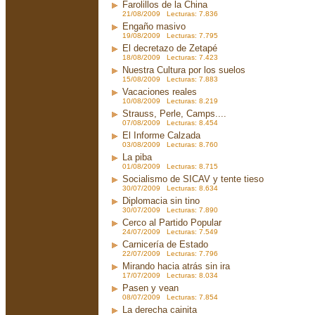
Farolillos de la China
21/08/2009 Lecturas: 7.836
Engaño masivo
19/08/2009 Lecturas: 7.795
El decretazo de Zetapé
18/08/2009 Lecturas: 7.423
Nuestra Cultura por los suelos
15/08/2009 Lecturas: 7.883
Vacaciones reales
10/08/2009 Lecturas: 8.219
Strauss, Perle, Camps....
07/08/2009 Lecturas: 8.454
El Informe Calzada
03/08/2009 Lecturas: 8.760
La piba
01/08/2009 Lecturas: 8.715
Socialismo de SICAV y tente tieso
30/07/2009 Lecturas: 8.634
Diplomacia sin tino
30/07/2009 Lecturas: 7.890
Cerco al Partido Popular
24/07/2009 Lecturas: 7.549
Carnicería de Estado
22/07/2009 Lecturas: 7.796
Mirando hacia atrás sin ira
17/07/2009 Lecturas: 8.034
Pasen y vean
08/07/2009 Lecturas: 7.854
La derecha cainita