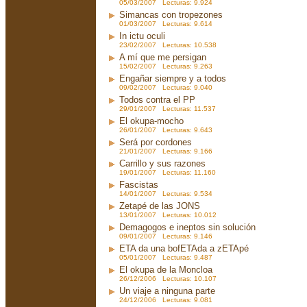
05/03/2007 Lecturas: 9.924
Simancas con tropezones
01/03/2007 Lecturas: 9.614
In ictu oculi
23/02/2007 Lecturas: 10.538
A mí que me persigan
15/02/2007 Lecturas: 9.263
Engañar siempre y a todos
09/02/2007 Lecturas: 9.040
Todos contra el PP
29/01/2007 Lecturas: 11.537
El okupa-mocho
26/01/2007 Lecturas: 9.643
Será por cordones
21/01/2007 Lecturas: 9.166
Carrillo y sus razones
19/01/2007 Lecturas: 11.160
Fascistas
14/01/2007 Lecturas: 9.534
Zetapé de las JONS
13/01/2007 Lecturas: 10.012
Demagogos e ineptos sin solución
09/01/2007 Lecturas: 9.146
ETA da una bofETAda a zETApé
05/01/2007 Lecturas: 9.487
El okupa de la Moncloa
26/12/2006 Lecturas: 10.107
Un viaje a ninguna parte
24/12/2006 Lecturas: 9.081