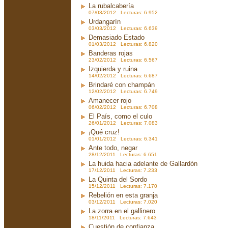
La rubalcabería
07/03/2012 Lecturas: 6.952
Urdangarín
03/03/2012 Lecturas: 6.639
Demasiado Estado
01/03/2012 Lecturas: 6.820
Banderas rojas
23/02/2012 Lecturas: 6.567
Izquierda y ruina
14/02/2012 Lecturas: 6.687
Brindaré con champán
12/02/2012 Lecturas: 6.749
Amanecer rojo
06/02/2012 Lecturas: 6.708
El País, como el culo
26/01/2012 Lecturas: 7.083
¡Qué cruz!
01/01/2012 Lecturas: 6.341
Ante todo, negar
28/12/2011 Lecturas: 6.651
La huida hacia adelante de Gallardón
17/12/2011 Lecturas: 7.233
La Quinta del Sordo
15/12/2011 Lecturas: 7.170
Rebelión en esta granja
03/12/2011 Lecturas: 7.020
La zorra en el gallinero
18/11/2011 Lecturas: 7.643
Cuestión de confianza