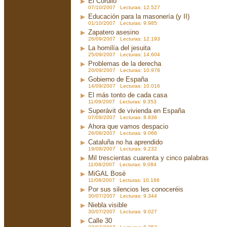
El Corullo
07/10/2007 Lecturas: 12.527
Educación para la masonería (y II)
01/10/2007 Lecturas: 9.985
Zapatero asesino
26/09/2007 Lecturas: 12.193
La homilía del jesuita
25/09/2007 Lecturas: 14.604
Problemas de la derecha
20/09/2007 Lecturas: 10.978
Gobierno de España
14/09/2007 Lecturas: 10.016
El más tonto de cada casa
11/09/2007 Lecturas: 9.353
Superávit de vivienda en España
07/09/2007 Lecturas: 8.836
Ahora que vamos despacio
26/08/2007 Lecturas: 9.066
Cataluña no ha aprendido
19/08/2007 Lecturas: 9.232
Mil trescientas cuarenta y cinco palabras
11/08/2007 Lecturas: 9.084
MiGAL Bosé
11/08/2007 Lecturas: 10.166
Por sus silencios les conoceréis
30/07/2007 Lecturas: 9.344
Niebla visible
30/07/2007 Lecturas: 9.027
Calle 30