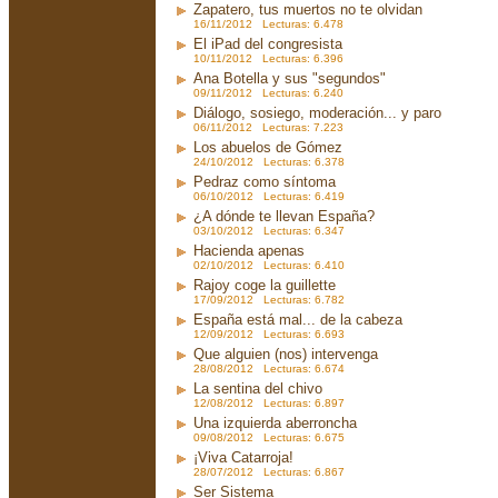
Zapatero, tus muertos no te olvidan
16/11/2012 Lecturas: 6.478
El iPad del congresista
10/11/2012 Lecturas: 6.396
Ana Botella y sus "segundos"
09/11/2012 Lecturas: 6.240
Diálogo, sosiego, moderación... y paro
06/11/2012 Lecturas: 7.223
Los abuelos de Gómez
24/10/2012 Lecturas: 6.378
Pedraz como síntoma
06/10/2012 Lecturas: 6.419
¿A dónde te llevan España?
03/10/2012 Lecturas: 6.347
Hacienda apenas
02/10/2012 Lecturas: 6.410
Rajoy coge la guillette
17/09/2012 Lecturas: 6.782
España está mal... de la cabeza
12/09/2012 Lecturas: 6.693
Que alguien (nos) intervenga
28/08/2012 Lecturas: 6.674
La sentina del chivo
12/08/2012 Lecturas: 6.897
Una izquierda aberroncha
09/08/2012 Lecturas: 6.675
¡Viva Catarroja!
28/07/2012 Lecturas: 6.867
Ser Sistema