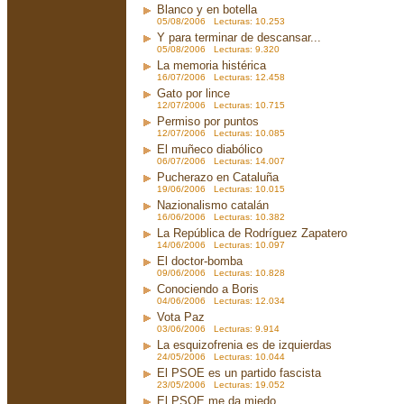
Blanco y en botella
05/08/2006 Lecturas: 10.253
Y para terminar de descansar...
05/08/2006 Lecturas: 9.320
La memoria histérica
16/07/2006 Lecturas: 12.458
Gato por lince
12/07/2006 Lecturas: 10.715
Permiso por puntos
12/07/2006 Lecturas: 10.085
El muñeco diabólico
06/07/2006 Lecturas: 14.007
Pucherazo en Cataluña
19/06/2006 Lecturas: 10.015
Nazionalismo catalán
16/06/2006 Lecturas: 10.382
La República de Rodríguez Zapatero
14/06/2006 Lecturas: 10.097
El doctor-bomba
09/06/2006 Lecturas: 10.828
Conociendo a Boris
04/06/2006 Lecturas: 12.034
Vota Paz
03/06/2006 Lecturas: 9.914
La esquizofrenia es de izquierdas
24/05/2006 Lecturas: 10.044
El PSOE es un partido fascista
23/05/2006 Lecturas: 19.052
El PSOE me da miedo