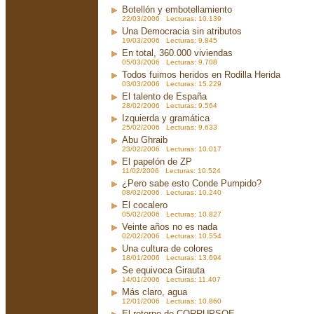
Botellón y embotellamiento
22/03/2006 Lecturas: 10.139
Una Democracia sin atributos
19/03/2006 Lecturas: 9.845
En total, 360.000 viviendas
05/03/2006 Lecturas: 9.708
Todos fuimos heridos en Rodilla Herida
03/03/2006 Lecturas: 15.229
El talento de España
28/02/2006 Lecturas: 9.564
Izquierda y gramática
25/02/2006 Lecturas: 9.633
Abu Ghraib
23/02/2006 Lecturas: 10.017
El papelón de ZP
11/02/2006 Lecturas: 10.524
¿Pero sabe esto Conde Pumpido?
08/02/2006 Lecturas: 10.240
El cocalero
05/02/2006 Lecturas: 10.827
Veinte años no es nada
02/02/2006 Lecturas: 10.554
Una cultura de colores
18/01/2006 Lecturas: 13.694
Se equivoca Girauta
14/01/2006 Lecturas: 11.407
Más claro, agua
12/01/2006 Lecturas: 10.860
El retorno de CORRUPSOE