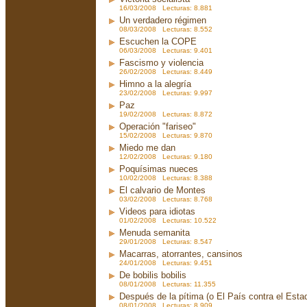
16/03/2008 Lecturas: 8.881
Un verdadero régimen
08/03/2008 Lecturas: 8.552
Escuchen la COPE
06/03/2008 Lecturas: 9.401
Fascismo y violencia
26/02/2008 Lecturas: 8.449
Himno a la alegría
23/02/2008 Lecturas: 9.997
Paz
19/02/2008 Lecturas: 8.872
Operación "fariseo"
15/02/2008 Lecturas: 9.870
Miedo me dan
12/02/2008 Lecturas: 9.180
Poquísimas nueces
10/02/2008 Lecturas: 8.388
El calvario de Montes
03/02/2008 Lecturas: 8.768
Videos para idiotas
01/02/2008 Lecturas: 10.522
Menuda semanita
29/01/2008 Lecturas: 8.547
Macarras, atorrantes, cansinos
24/01/2008 Lecturas: 9.451
De bobilis bobilis
08/01/2008 Lecturas: 11.355
Después de la pítima (o El País contra el Est
08/01/2008 Lecturas: 8.909