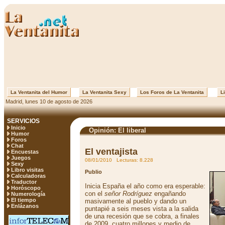
La Ventanita del Humor
La Ventanita Sexy
Los Foros de La Ventanita
Li
Madrid, lunes 10 de agosto de 2026
SERVICIOS
Inicio
Opinión: El liberal
Humor
Foros
Chat
El ventajista
Encuestas
Juegos
08/01/2010 Lecturas: 8.228
Sexy
Libro visitas
Publio
Calculadoras
Traductor
Inicia España el año como era esperable:
Horóscopo
con el
señor Rodríguez
engañando
Numerología
El tiempo
masivamente al pueblo y dando un
Enlázanos
puntapié a seis meses vista a la salida
de una recesión que se cobra, a finales
de 2009, cuatro millones y medio de