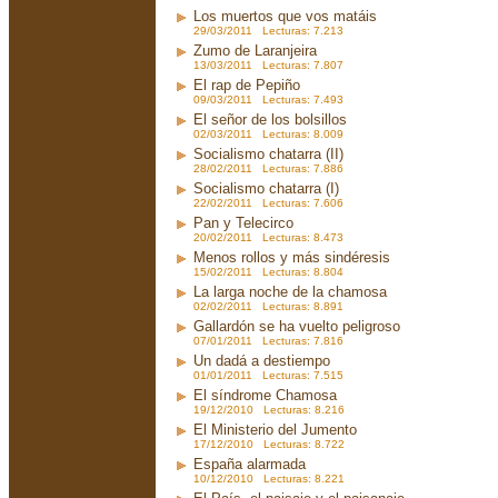
Los muertos que vos matáis
29/03/2011 Lecturas: 7.213
Zumo de Laranjeira
13/03/2011 Lecturas: 7.807
El rap de Pepiño
09/03/2011 Lecturas: 7.493
El señor de los bolsillos
02/03/2011 Lecturas: 8.009
Socialismo chatarra (II)
28/02/2011 Lecturas: 7.886
Socialismo chatarra (I)
22/02/2011 Lecturas: 7.606
Pan y Telecirco
20/02/2011 Lecturas: 8.473
Menos rollos y más sindéresis
15/02/2011 Lecturas: 8.804
La larga noche de la chamosa
02/02/2011 Lecturas: 8.891
Gallardón se ha vuelto peligroso
07/01/2011 Lecturas: 7.816
Un dadá a destiempo
01/01/2011 Lecturas: 7.515
El síndrome Chamosa
19/12/2010 Lecturas: 8.216
El Ministerio del Jumento
17/12/2010 Lecturas: 8.722
España alarmada
10/12/2010 Lecturas: 8.221