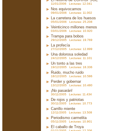
11/01/2006 Lecturas: 12.041
Nos equivocamos
09/01/2006 Lecturas: 11.002
La carretera de los huesos
05/01/2006 Lecturas: 25.208
Veinticinco millones menos
03/01/2006 Lecturas: 10.920
Trampa para bobos
29/12/2005 Lecturas: 19.769
La profecía
27/12/2005 Lecturas: 12.899
Una dolorosa soledad
24/12/2005 Lecturas: 11.101
Un tonto a las tres
19/12/2005 Lecturas: 18.336
Ruido, mucho ruido
18/12/2005 Lecturas: 10.586
Perder y gobernar
13/12/2005 Lecturas: 10.480
¡No pasarán!
30/11/2005 Lecturas: 11.434
De rojos y patriotas
30/11/2005 Lecturas: 10.773
Carrillo miente
12/11/2005 Lecturas: 13.508
Periodismo carmelita
05/11/2005 Lecturas: 10.901
El caballo de Troya
01/11/2005 Lecturas: 12.206