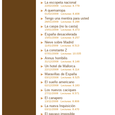
La escopeta nacional
22/02/2009 Lecturas: 8.779
A quemarropa
01/02/2009 Lecturas: 8.408
Tengo una mentira para usted
28/01/2009 Lecturas: 8.286
La caspa (no la casta)
15/01/2009 Lecturas: 8.373
España desacelerada
15/01/2009 Lecturas: 9.257
Nieve sobre Madrid
11/01/2009 Lecturas: 8.513
La constante Z
07/01/2009 Lecturas: 10.035
Annus horribilis
31/12/2008 Lecturas: 8.146
Un hotel de Mallorca
22/12/2008 Lecturas: 8.114
Maravillas de España
03/12/2008 Lecturas: 8.525
El sueño americano
02/12/2008 Lecturas: 8.183
Los nuevos caciques
27/11/2008 Lecturas: 8.571
El canapero
13/11/2008 Lecturas: 8.806
La nueva Inquisición
03/11/2008 Lecturas: 8.470
El payaso imposible