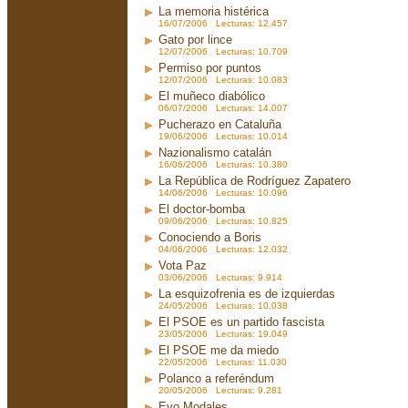
La memoria histérica
16/07/2006 Lecturas: 12.457
Gato por lince
12/07/2006 Lecturas: 10.709
Permiso por puntos
12/07/2006 Lecturas: 10.083
El muñeco diabólico
06/07/2006 Lecturas: 14.007
Pucherazo en Cataluña
19/06/2006 Lecturas: 10.014
Nazionalismo catalán
16/06/2006 Lecturas: 10.380
La República de Rodríguez Zapatero
14/06/2006 Lecturas: 10.096
El doctor-bomba
09/06/2006 Lecturas: 10.825
Conociendo a Boris
04/06/2006 Lecturas: 12.032
Vota Paz
03/06/2006 Lecturas: 9.914
La esquizofrenia es de izquierdas
24/05/2006 Lecturas: 10.038
El PSOE es un partido fascista
23/05/2006 Lecturas: 19.049
El PSOE me da miedo
22/05/2006 Lecturas: 11.030
Polanco a referéndum
20/05/2006 Lecturas: 9.281
Evo Modales