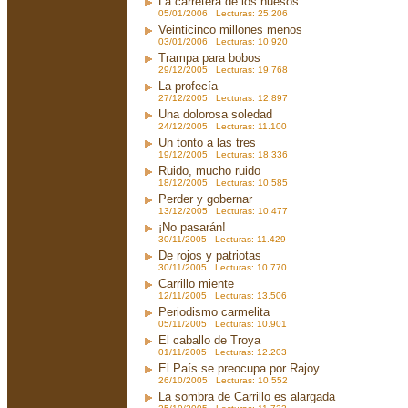
La carretera de los huesos
05/01/2006 Lecturas: 25.206
Veinticinco millones menos
03/01/2006 Lecturas: 10.920
Trampa para bobos
29/12/2005 Lecturas: 19.768
La profecía
27/12/2005 Lecturas: 12.897
Una dolorosa soledad
24/12/2005 Lecturas: 11.100
Un tonto a las tres
19/12/2005 Lecturas: 18.336
Ruido, mucho ruido
18/12/2005 Lecturas: 10.585
Perder y gobernar
13/12/2005 Lecturas: 10.477
¡No pasarán!
30/11/2005 Lecturas: 11.429
De rojos y patriotas
30/11/2005 Lecturas: 10.770
Carrillo miente
12/11/2005 Lecturas: 13.506
Periodismo carmelita
05/11/2005 Lecturas: 10.901
El caballo de Troya
01/11/2005 Lecturas: 12.203
El País se preocupa por Rajoy
26/10/2005 Lecturas: 10.552
La sombra de Carrillo es alargada