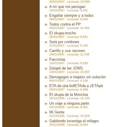
23/02/2007 Lecturas: 10.538
A mí que me persigan
15/02/2007 Lecturas: 9.261
Engañar siempre y a todos
09/02/2007 Lecturas: 9.040
Todos contra el PP
29/01/2007 Lecturas: 11.536
El okupa-mocho
26/01/2007 Lecturas: 9.641
Será por cordones
21/01/2007 Lecturas: 9.165
Carrillo y sus razones
19/01/2007 Lecturas: 11.158
Fascistas
14/01/2007 Lecturas: 9.533
Zetapé de las JONS
13/01/2007 Lecturas: 10.007
Demagogos e ineptos sin solución
09/01/2007 Lecturas: 9.146
ETA da una bofETAda a zETApé
05/01/2007 Lecturas: 9.486
El okupa de la Moncloa
26/12/2006 Lecturas: 10.105
Un viaje a ninguna parte
24/12/2006 Lecturas: 9.081
Mi Gente
24/12/2006 Lecturas: 10.628
Gabilondo investiga el milagro
20/12/2006 Lecturas: 9.454