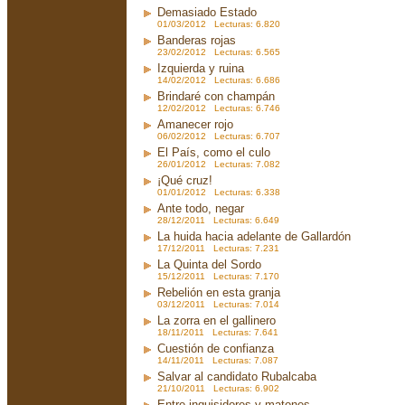
Demasiado Estado
01/03/2012 Lecturas: 6.820
Banderas rojas
23/02/2012 Lecturas: 6.565
Izquierda y ruina
14/02/2012 Lecturas: 6.686
Brindaré con champán
12/02/2012 Lecturas: 6.746
Amanecer rojo
06/02/2012 Lecturas: 6.707
El País, como el culo
26/01/2012 Lecturas: 7.082
¡Qué cruz!
01/01/2012 Lecturas: 6.338
Ante todo, negar
28/12/2011 Lecturas: 6.649
La huida hacia adelante de Gallardón
17/12/2011 Lecturas: 7.231
La Quinta del Sordo
15/12/2011 Lecturas: 7.170
Rebelión en esta granja
03/12/2011 Lecturas: 7.014
La zorra en el gallinero
18/11/2011 Lecturas: 7.641
Cuestión de confianza
14/11/2011 Lecturas: 7.087
Salvar al candidato Rubalcaba
21/10/2011 Lecturas: 6.902
Entre inquisidores y matones