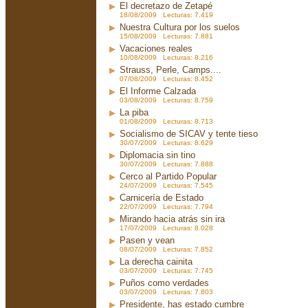
El decretazo de Zetapé
18/08/2009 Lecturas: 7.419
Nuestra Cultura por los suelos
15/08/2009 Lecturas: 7.881
Vacaciones reales
10/08/2009 Lecturas: 8.216
Strauss, Perle, Camps....
07/08/2009 Lecturas: 8.452
El Informe Calzada
03/08/2009 Lecturas: 8.759
La piba
01/08/2009 Lecturas: 8.713
Socialismo de SICAV y tente tieso
30/07/2009 Lecturas: 8.629
Diplomacia sin tino
30/07/2009 Lecturas: 7.888
Cerco al Partido Popular
24/07/2009 Lecturas: 7.545
Carnicería de Estado
22/07/2009 Lecturas: 7.794
Mirando hacia atrás sin ira
17/07/2009 Lecturas: 8.028
Pasen y vean
08/07/2009 Lecturas: 7.852
La derecha cainita
03/07/2009 Lecturas: 7.745
Puños como verdades
03/07/2009 Lecturas: 7.803
Presidente, has estado cumbre