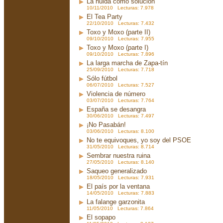
La huida como solución
10/11/2010 Lecturas: 7.978
El Tea Party
22/10/2010 Lecturas: 7.432
Toxo y Moxo (parte II)
09/10/2010 Lecturas: 7.955
Toxo y Moxo (parte I)
09/10/2010 Lecturas: 7.896
La larga marcha de Zapa-tín
25/09/2010 Lecturas: 7.718
Sólo fútbol
06/07/2010 Lecturas: 7.527
Violencia de número
03/07/2010 Lecturas: 7.764
España se desangra
30/06/2010 Lecturas: 7.497
¡No Pasabán!
03/06/2010 Lecturas: 8.100
No te equivoques, yo soy del PSOE
31/05/2010 Lecturas: 8.714
Sembrar nuestra ruina
27/05/2010 Lecturas: 8.140
Saqueo generalizado
18/05/2010 Lecturas: 7.931
El país por la ventana
14/05/2010 Lecturas: 7.883
La falange garzonita
11/05/2010 Lecturas: 7.864
El sopapo