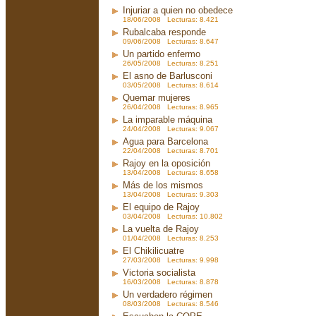
Injuriar a quien no obedece
18/06/2008 Lecturas: 8.421
Rubalcaba responde
09/06/2008 Lecturas: 8.647
Un partido enfermo
26/05/2008 Lecturas: 8.251
El asno de Barlusconi
03/05/2008 Lecturas: 8.614
Quemar mujeres
26/04/2008 Lecturas: 8.965
La imparable máquina
24/04/2008 Lecturas: 9.067
Agua para Barcelona
22/04/2008 Lecturas: 8.701
Rajoy en la oposición
13/04/2008 Lecturas: 8.658
Más de los mismos
13/04/2008 Lecturas: 9.303
El equipo de Rajoy
03/04/2008 Lecturas: 10.802
La vuelta de Rajoy
01/04/2008 Lecturas: 8.253
El Chikilicuatre
27/03/2008 Lecturas: 9.998
Victoria socialista
16/03/2008 Lecturas: 8.878
Un verdadero régimen
08/03/2008 Lecturas: 8.546