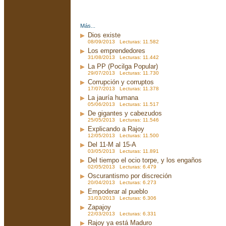
Más...
Dios existe
08/09/2013 Lecturas: 11.582
Los emprendedores
31/08/2013 Lecturas: 11.442
La PP (Pocilga Popular)
29/07/2013 Lecturas: 11.730
Corrupción y corruptos
17/07/2013 Lecturas: 11.378
La jauría humana
05/06/2013 Lecturas: 11.517
De gigantes y cabezudos
25/05/2013 Lecturas: 11.546
Explicando a Rajoy
12/05/2013 Lecturas: 11.500
Del 11-M al 15-A
03/05/2013 Lecturas: 11.891
Del tiempo el ocio torpe, y los engaños
02/05/2013 Lecturas: 6.479
Oscurantismo por discreción
20/04/2013 Lecturas: 6.273
Empoderar al pueblo
31/03/2013 Lecturas: 6.306
Zapajoy
22/03/2013 Lecturas: 6.331
Rajoy ya está Maduro