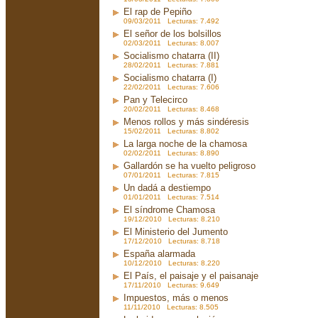
El rap de Pepiño
09/03/2011 Lecturas: 7.492
El señor de los bolsillos
02/03/2011 Lecturas: 8.007
Socialismo chatarra (II)
28/02/2011 Lecturas: 7.881
Socialismo chatarra (I)
22/02/2011 Lecturas: 7.606
Pan y Telecirco
20/02/2011 Lecturas: 8.468
Menos rollos y más sindéresis
15/02/2011 Lecturas: 8.802
La larga noche de la chamosa
02/02/2011 Lecturas: 8.890
Gallardón se ha vuelto peligroso
07/01/2011 Lecturas: 7.815
Un dadá a destiempo
01/01/2011 Lecturas: 7.514
El síndrome Chamosa
19/12/2010 Lecturas: 8.210
El Ministerio del Jumento
17/12/2010 Lecturas: 8.718
España alarmada
10/12/2010 Lecturas: 8.220
El País, el paisaje y el paisanaje
17/11/2010 Lecturas: 9.649
Impuestos, más o menos
11/11/2010 Lecturas: 8.505