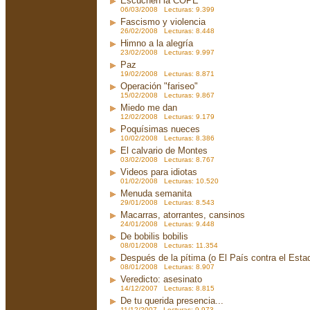
Escuchen la COPE
06/03/2008 Lecturas: 9.399
Fascismo y violencia
26/02/2008 Lecturas: 8.448
Himno a la alegría
23/02/2008 Lecturas: 9.997
Paz
19/02/2008 Lecturas: 8.871
Operación "fariseo"
15/02/2008 Lecturas: 9.867
Miedo me dan
12/02/2008 Lecturas: 9.179
Poquísimas nueces
10/02/2008 Lecturas: 8.386
El calvario de Montes
03/02/2008 Lecturas: 8.767
Videos para idiotas
01/02/2008 Lecturas: 10.520
Menuda semanita
29/01/2008 Lecturas: 8.543
Macarras, atorrantes, cansinos
24/01/2008 Lecturas: 9.448
De bobilis bobilis
08/01/2008 Lecturas: 11.354
Después de la pítima (o El País contra el Est
08/01/2008 Lecturas: 8.907
Veredicto: asesinato
14/12/2007 Lecturas: 8.815
De tu querida presencia...
11/12/2007 Lecturas: 9.973