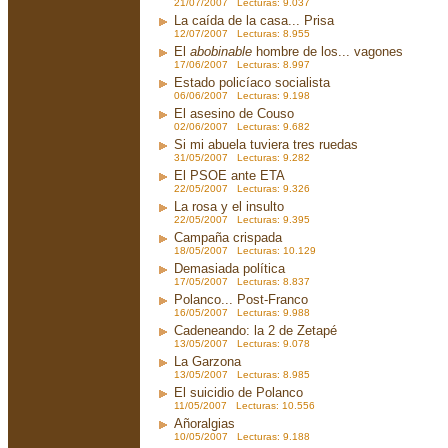
21/07/2007 Lecturas: 9.037
La caída de la casa... Prisa
12/07/2007 Lecturas: 8.955
El
abobinable
hombre de los... vagones
17/06/2007 Lecturas: 8.997
Estado policíaco socialista
06/06/2007 Lecturas: 9.198
El asesino de Couso
02/06/2007 Lecturas: 9.682
Si mi abuela tuviera tres ruedas
31/05/2007 Lecturas: 9.282
El PSOE ante ETA
22/05/2007 Lecturas: 9.326
La rosa y el insulto
22/05/2007 Lecturas: 9.395
Campaña crispada
18/05/2007 Lecturas: 10.129
Demasiada política
17/05/2007 Lecturas: 8.837
Polanco... Post-Franco
16/05/2007 Lecturas: 9.988
Cadeneando: la 2 de Zetapé
13/05/2007 Lecturas: 9.078
La Garzona
13/05/2007 Lecturas: 8.985
El suicidio de Polanco
11/05/2007 Lecturas: 10.556
Añoralgias
10/05/2007 Lecturas: 9.188