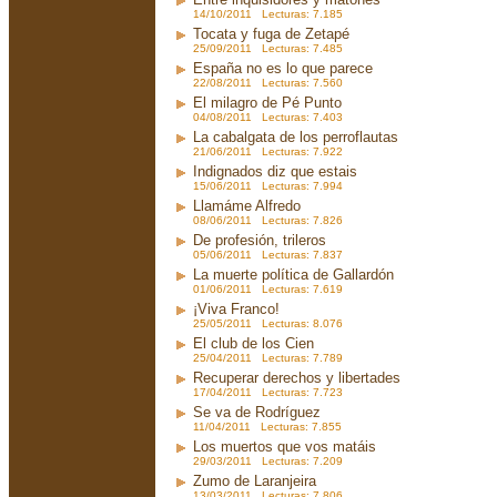
14/10/2011 Lecturas: 7.185
Tocata y fuga de Zetapé
25/09/2011 Lecturas: 7.485
España no es lo que parece
22/08/2011 Lecturas: 7.560
El milagro de Pé Punto
04/08/2011 Lecturas: 7.403
La cabalgata de los perroflautas
21/06/2011 Lecturas: 7.922
Indignados diz que estais
15/06/2011 Lecturas: 7.994
Llamáme Alfredo
08/06/2011 Lecturas: 7.826
De profesión, trileros
05/06/2011 Lecturas: 7.837
La muerte política de Gallardón
01/06/2011 Lecturas: 7.619
¡Viva Franco!
25/05/2011 Lecturas: 8.076
El club de los Cien
25/04/2011 Lecturas: 7.789
Recuperar derechos y libertades
17/04/2011 Lecturas: 7.723
Se va de Rodríguez
11/04/2011 Lecturas: 7.855
Los muertos que vos matáis
29/03/2011 Lecturas: 7.209
Zumo de Laranjeira
13/03/2011 Lecturas: 7.806