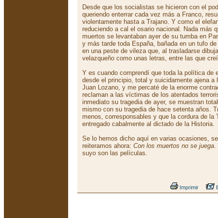
Desde que los socialistas se hicieron con el po
queriendo enterrar cada vez más a Franco, resu
violentamente hasta a Trajano. Y como el elefan
reduciendo a cal el osario nacional. Nada más q
muertos se levantaban ayer de su tumba en Par
y más tarde toda España, bañada en un tufo de 
en una peste de vileza que, al trasladarse dibuj
velazqueño como unas letras, entre las que cre
Y es cuando comprendí que toda la política de 
desde el principio, total y suicidamente ajena a
Juan Lozano, y me percaté de la enorme contra
reclaman a las víctimas de los atentados terror
inmediato su tragedia de ayer, se muestran tot
mismo con su tragedia de hace setenta años. Tr
menos, corresponsables y que la cordura de la 
entregado cabalmente al dictado de la Historia.
Se lo hemos dicho aquí en varias ocasiones, se
reiteramos ahora:
Con los muertos no se juega
.
suyo son las películas.
Imprimir
E