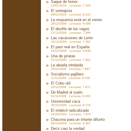
Saque de honor
13/01/2010 Lecturas: 7.425
El ventajista
08/01/2010 Lecturas: 8.222
La respuesta está en el viento
28/12/2009 Lecturas: 8.098
El desfile de los vagos
21/12/2009 Lecturas: 7.996
Las vacaciones de Lenin
15/12/2009 Lecturas: 7.581
El paro real en España
13/12/2009 Lecturas: 9.838
Una de piratas
07/12/2009 Lecturas: 7.801
La abuela intrépida
25/11/2009 Lecturas: 7.897
Socialismo pajillero
11/11/2009 Lecturas: 9.536
El Cobo útil
10/11/2009 Lecturas: 7.672
De Madrid al suelo
01/11/2009 Lecturas: 8.000
Universidad caca
25/10/2009 Lecturas: 8.723
El imbécil radicalizado
16/10/2009 Lecturas: 7.872
Chacona para un infante difunto
09/10/2009 Lecturas: 8.387
Decir casi la verdad