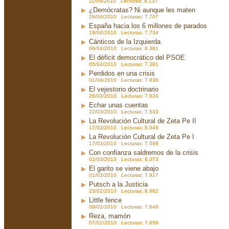
11/05/2010 Lecturas: 8.137
¿Demócratas? Ni aunque les maten
29/04/2010 Lecturas: 7.707
España hacia los 6 millones de parados
19/04/2010 Lecturas: 7.734
Cánticos de la Izquierda
09/04/2010 Lecturas: 8.381
El déficit democrático del PSOE
05/04/2010 Lecturas: 7.381
Perdidos en una crisis
01/04/2010 Lecturas: 7.836
El vejestorio doctrinario
26/03/2010 Lecturas: 7.624
Echar unas cuentas
22/03/2010 Lecturas: 7.533
La Revolución Cultural de Zeta Pe II
17/03/2010 Lecturas: 8.046
La Revolución Cultural de Zeta Pe I
17/03/2010 Lecturas: 7.598
Con confianza saldremos de la crisis
02/03/2010 Lecturas: 8.073
El garito se viene abajo
01/03/2010 Lecturas: 7.917
Putsch a la Justicia
23/02/2010 Lecturas: 8.862
Little fence
08/02/2010 Lecturas: 7.649
Reza, mamón
07/02/2010 Lecturas: 7.659