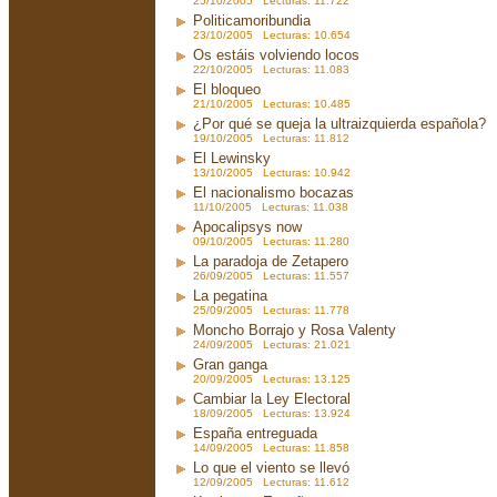
25/10/2005 Lecturas: 11.722
Politicamoribundia
23/10/2005 Lecturas: 10.654
Os estáis volviendo locos
22/10/2005 Lecturas: 11.083
El bloqueo
21/10/2005 Lecturas: 10.485
¿Por qué se queja la ultraizquierda española?
19/10/2005 Lecturas: 11.812
El Lewinsky
13/10/2005 Lecturas: 10.942
El nacionalismo bocazas
11/10/2005 Lecturas: 11.038
Apocalipsys now
09/10/2005 Lecturas: 11.280
La paradoja de Zetapero
26/09/2005 Lecturas: 11.557
La pegatina
25/09/2005 Lecturas: 11.778
Moncho Borrajo y Rosa Valenty
24/09/2005 Lecturas: 21.021
Gran ganga
20/09/2005 Lecturas: 13.125
Cambiar la Ley Electoral
18/09/2005 Lecturas: 13.924
España entreguada
14/09/2005 Lecturas: 11.858
Lo que el viento se llevó
12/09/2005 Lecturas: 11.612