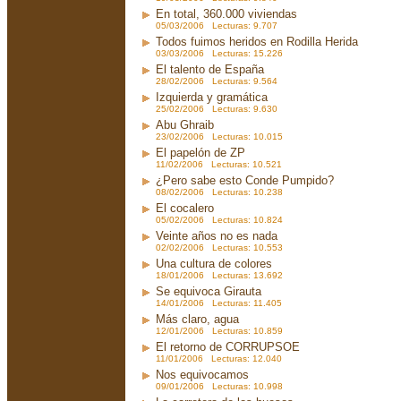
En total, 360.000 viviendas
05/03/2006 Lecturas: 9.707
Todos fuimos heridos en Rodilla Herida
03/03/2006 Lecturas: 15.226
El talento de España
28/02/2006 Lecturas: 9.564
Izquierda y gramática
25/02/2006 Lecturas: 9.630
Abu Ghraib
23/02/2006 Lecturas: 10.015
El papelón de ZP
11/02/2006 Lecturas: 10.521
¿Pero sabe esto Conde Pumpido?
08/02/2006 Lecturas: 10.238
El cocalero
05/02/2006 Lecturas: 10.824
Veinte años no es nada
02/02/2006 Lecturas: 10.553
Una cultura de colores
18/01/2006 Lecturas: 13.692
Se equivoca Girauta
14/01/2006 Lecturas: 11.405
Más claro, agua
12/01/2006 Lecturas: 10.859
El retorno de CORRUPSOE
11/01/2006 Lecturas: 12.040
Nos equivocamos
09/01/2006 Lecturas: 10.998