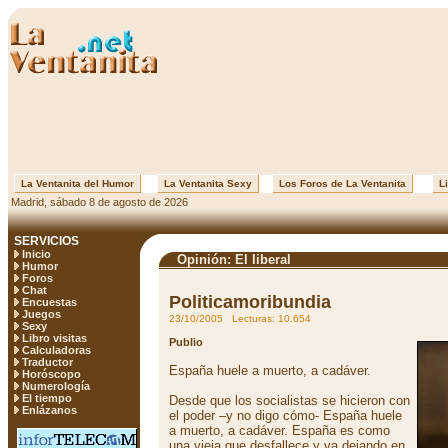
La Ventanita del Humor
La Ventanita Sexy
Los Foros de La Ventanita
Li
Madrid, sábado 8 de agosto de 2026
SERVICIOS
Inicio
Opinión: El liberal
Humor
Foros
Chat
Politicamoribundia
Encuestas
Juegos
23/10/2005 Lecturas: 10.654
Sexy
Libro visitas
Publio
Calculadoras
Traductor
España huele a muerto, a cadáver.
Horóscopo
Numerología
El tiempo
Desde que los socialistas se hicieron con
Enlázanos
el poder –y no digo cómo- España huele
a muerto, a cadáver. España es como
una vieja que desfallece y va dejando en