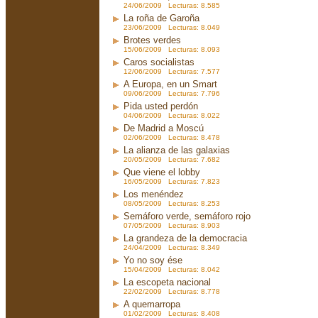
24/06/2009 Lecturas: 8.585
La roña de Garoña
23/06/2009 Lecturas: 8.049
Brotes verdes
15/06/2009 Lecturas: 8.093
Caros socialistas
12/06/2009 Lecturas: 7.577
A Europa, en un Smart
09/06/2009 Lecturas: 7.796
Pida usted perdón
04/06/2009 Lecturas: 8.022
De Madrid a Moscú
02/06/2009 Lecturas: 8.478
La alianza de las galaxias
20/05/2009 Lecturas: 7.682
Que viene el lobby
16/05/2009 Lecturas: 7.823
Los menéndez
08/05/2009 Lecturas: 8.253
Semáforo verde, semáforo rojo
07/05/2009 Lecturas: 8.903
La grandeza de la democracia
24/04/2009 Lecturas: 8.349
Yo no soy ése
15/04/2009 Lecturas: 8.042
La escopeta nacional
22/02/2009 Lecturas: 8.778
A quemarropa
01/02/2009 Lecturas: 8.408