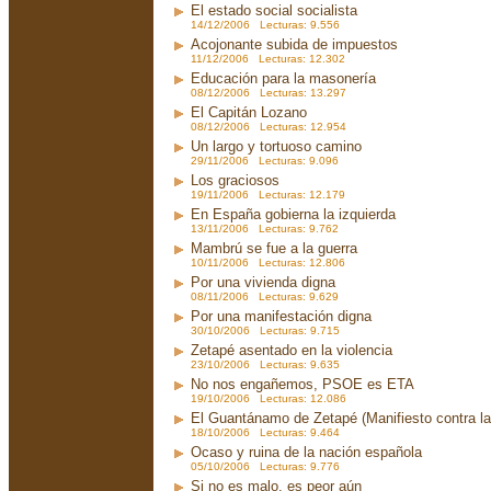
El estado social socialista
14/12/2006 Lecturas: 9.556
Acojonante subida de impuestos
11/12/2006 Lecturas: 12.302
Educación para la masonería
08/12/2006 Lecturas: 13.297
El Capitán Lozano
08/12/2006 Lecturas: 12.954
Un largo y tortuoso camino
29/11/2006 Lecturas: 9.096
Los graciosos
19/11/2006 Lecturas: 12.179
En España gobierna la izquierda
13/11/2006 Lecturas: 9.762
Mambrú se fue a la guerra
10/11/2006 Lecturas: 12.806
Por una vivienda digna
08/11/2006 Lecturas: 9.629
Por una manifestación digna
30/10/2006 Lecturas: 9.715
Zetapé asentado en la violencia
23/10/2006 Lecturas: 9.635
No nos engañemos, PSOE es ETA
19/10/2006 Lecturas: 12.086
El Guantánamo de Zetapé (Manifiesto contra la 
18/10/2006 Lecturas: 9.464
Ocaso y ruina de la nación española
05/10/2006 Lecturas: 9.776
Si no es malo, es peor aún