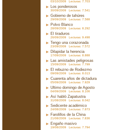
03/10/2009 Lecturas: 7.703
Los ponderosos
30/09/2009 Lecturas: 7.541
Gobierno de tahúres
29/09/2009 Lecturas: 7.588
Polvo Blanco
28/09/2009 Lecturas: 8.292
El tiraduros
26/09/2009 Lecturas: 9.498
Tengo una corazonada
23/09/2009 Lecturas: 7.572
Dilapidar la herencia
17/09/2009 Lecturas: 8.888
Las amistades peligrosas
15/09/2009 Lecturas: 7.799
El rebuzno de Rodiezmo
09/09/2009 Lecturas: 8.013
Cuarenta años de dictadura
05/09/2009 Lecturas: 7.929
Ultimo domingo de Agosto
04/09/2009 Lecturas: 8.106
Así habló Zapatustra
31/08/2009 Lecturas: 8.042
Sedicente académico
24/08/2009 Lecturas: 7.873
Farolillos de la China
21/08/2009 Lecturas: 7.836
Engaño masivo
19/08/2009 Lecturas: 7.794