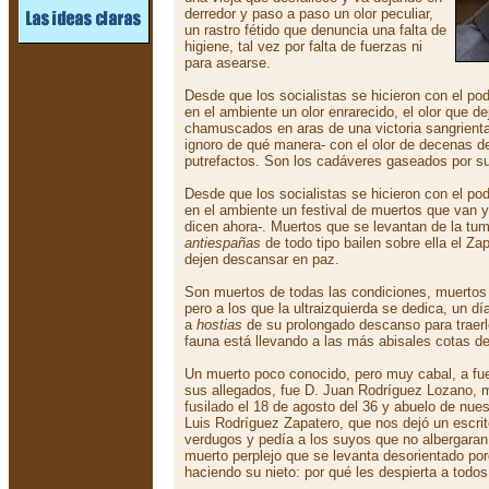
derredor y paso a paso un olor peculiar,
un rastro fétido que denuncia una falta de
higiene, tal vez por falta de fuerzas ni
para asearse.
Desde que los socialistas se hicieron con el po
en el ambiente un olor enrarecido, el olor que d
chamuscados en aras de una victoria sangrient
ignoro de qué manera- con el olor de decenas d
putrefactos. Son los cadáveres gaseados por 
Desde que los socialistas se hicieron con el po
en el ambiente un festival de muertos que van y
dicen ahora-. Muertos que se levantan de la tu
antiespañas
de todo tipo bailen sobre ella el Za
dejen descansar en paz.
Son muertos de todas las condiciones, muerto
pero a los que la ultraizquierda se dedica, un dí
a
hostias
de su prolongado descanso para traerl
fauna está llevando a las más abisales cotas de
Un muerto poco conocido, pero muy cabal, a fuer
sus allegados, fue D. Juan Rodríguez Lozano, mil
fusilado el 18 de agosto del 36 y abuelo de nue
Luis Rodríguez Zapatero, que nos dejó un escri
verdugos y pedía a los suyos que no albergara
muerto perplejo que se levanta desorientado po
haciendo su nieto: por qué les despierta a todo