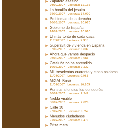
Zapatero asesino
26/09/2007 Lecturas: 12.188
La homilía del jesuita
25/09/2007 Lecturas: 14.600
Problemas de la derecha
20/09/2007 Lecturas: 10.975
Gobierno de España
14/09/2007 Lecturas: 10.016
El más tonto de cada casa
11/09/2007 Lecturas: 9.353
Superávit de vivienda en España
07/09/2007 Lecturas: 8.832
Ahora que vamos despacio
26/08/2007 Lecturas: 9.061
Cataluña no ha aprendido
19/08/2007 Lecturas: 9.232
Mil trescientas cuarenta y cinco palabras
11/08/2007 Lecturas: 9.082
MiGAL Bosé
11/08/2007 Lecturas: 10.165
Por sus silencios les conoceréis
30/07/2007 Lecturas: 9.342
Niebla visible
30/07/2007 Lecturas: 9.026
Calle 30
27/07/2007 Lecturas: 8.752
Menudos ciudadanos
21/07/2007 Lecturas: 8.479
Prisa mata