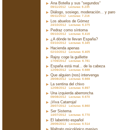
Ana Botella y sus "segundos"
09/11/2012 Lecturas: 6.235
Diálogo, sosiego, moderación... y paro
06/11/2012 Lecturas: 7.216
Los abuelos de Gómez
24/10/2012 Lecturas: 6.375
Pedraz como síntoma
06/10/2012 Lecturas: 6.416
¿A dónde te llevan España?
03/10/2012 Lecturas: 6.345
Hacienda apenas
02/10/2012 Lecturas: 6.405
Rajoy coge la guillette
17/09/2012 Lecturas: 6.781
España está mal... de la cabeza
12/09/2012 Lecturas: 6.688
Que alguien (nos) intervenga
28/08/2012 Lecturas: 6.669
La sentina del chivo
12/08/2012 Lecturas: 6.897
Una izquierda aberroncha
09/08/2012 Lecturas: 6.670
¡Viva Catarroja!
28/07/2012 Lecturas: 6.860
Ser Sistema
14/07/2012 Lecturas: 6.770
El laberinto español
28/06/2012 Lecturas: 6.514
Maltrato psicológico masivo