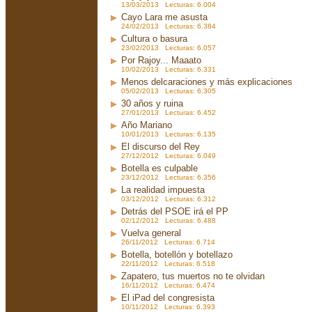
13/03/2013 Lecturas: 6.004
Cayo Lara me asusta
24/02/2013 Lecturas: 6.384
Cultura o basura
23/02/2013 Lecturas: 6.057
Por Rajoy... Maaato
10/02/2013 Lecturas: 6.331
Menos delcaraciones y más explicaciones
05/02/2013 Lecturas: 6.305
30 años y ruina
27/01/2013 Lecturas: 6.452
Año Mariano
10/01/2013 Lecturas: 6.135
El discurso del Rey
27/12/2012 Lecturas: 6.049
Botella es culpable
23/12/2012 Lecturas: 6.356
La realidad impuesta
03/12/2012 Lecturas: 6.312
Detrás del PSOE irá el PP
02/12/2012 Lecturas: 6.488
Vuelva general
26/11/2012 Lecturas: 6.714
Botella, botellón y botellazo
22/11/2012 Lecturas: 6.518
Zapatero, tus muertos no te olvidan
16/11/2012 Lecturas: 6.474
El iPad del congresista
10/11/2012 Lecturas: 6.393