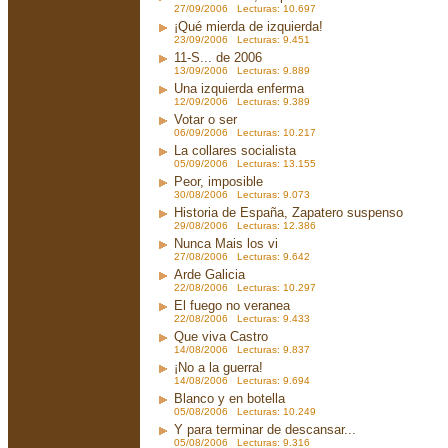
27/09/2006 Lecturas: 10.697
¡Qué mierda de izquierda!
23/09/2006 Lecturas: 9.451
11-S... de 2006
13/09/2006 Lecturas: 9.889
Una izquierda enferma
12/09/2006 Lecturas: 9.389
Votar o ser
06/09/2006 Lecturas: 10.217
La collares socialista
05/09/2006 Lecturas: 13.155
Peor, imposible
30/08/2006 Lecturas: 9.073
Historia de España, Zapatero suspenso
29/08/2006 Lecturas: 12.386
Nunca Mais los vi
27/08/2006 Lecturas: 9.642
Arde Galicia
22/08/2006 Lecturas: 10.297
El fuego no veranea
22/08/2006 Lecturas: 9.433
Que viva Castro
14/08/2006 Lecturas: 9.837
¡No a la guerra!
14/08/2006 Lecturas: 9.694
Blanco y en botella
05/08/2006 Lecturas: 10.249
Y para terminar de descansar...
05/08/2006 Lecturas: 9.316