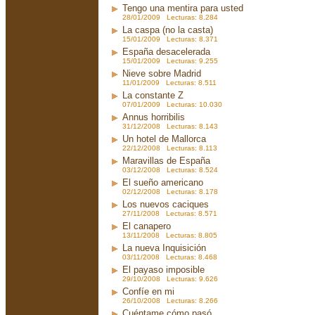
Tengo una mentira para usted
28/01/2009 Lecturas: 8.284
La caspa (no la casta)
15/01/2009 Lecturas: 8.371
España desacelerada
15/01/2009 Lecturas: 9.255
Nieve sobre Madrid
11/01/2009 Lecturas: 8.511
La constante Z
07/01/2009 Lecturas: 10.030
Annus horribilis
31/12/2008 Lecturas: 8.143
Un hotel de Mallorca
22/12/2008 Lecturas: 8.113
Maravillas de España
03/12/2008 Lecturas: 8.524
El sueño americano
02/12/2008 Lecturas: 8.178
Los nuevos caciques
27/11/2008 Lecturas: 8.571
El canapero
13/11/2008 Lecturas: 8.805
La nueva Inquisición
03/11/2008 Lecturas: 8.468
El payaso imposible
29/10/2008 Lecturas: 9.626
Confíe en mi
26/10/2008 Lecturas: 8.266
Cuéntame cómo pasó