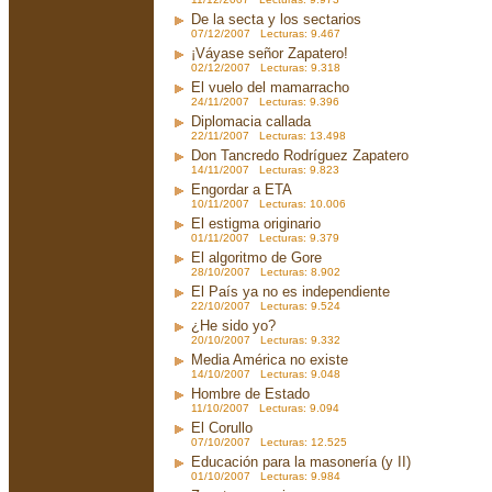
De la secta y los sectarios
07/12/2007 Lecturas: 9.467
¡Váyase señor Zapatero!
02/12/2007 Lecturas: 9.318
El vuelo del mamarracho
24/11/2007 Lecturas: 9.396
Diplomacia callada
22/11/2007 Lecturas: 13.498
Don Tancredo Rodríguez Zapatero
14/11/2007 Lecturas: 9.823
Engordar a ETA
10/11/2007 Lecturas: 10.006
El estigma originario
01/11/2007 Lecturas: 9.379
El algoritmo de Gore
28/10/2007 Lecturas: 8.902
El País ya no es independiente
22/10/2007 Lecturas: 9.524
¿He sido yo?
20/10/2007 Lecturas: 9.332
Media América no existe
14/10/2007 Lecturas: 9.048
Hombre de Estado
11/10/2007 Lecturas: 9.094
El Corullo
07/10/2007 Lecturas: 12.525
Educación para la masonería (y II)
01/10/2007 Lecturas: 9.984