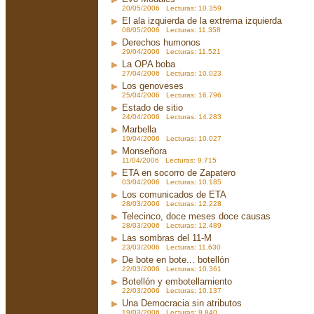
20/05/2006 Lecturas: 10.359
El ala izquierda de la extrema izquierda
08/05/2006 Lecturas: 11.358
Derechos humonos
29/04/2006 Lecturas: 11.521
La OPA boba
27/04/2006 Lecturas: 10.023
Los genoveses
25/04/2006 Lecturas: 16.796
Estado de sitio
24/04/2006 Lecturas: 14.283
Marbella
19/04/2006 Lecturas: 10.027
Monseñora
11/04/2006 Lecturas: 9.715
ETA en socorro de Zapatero
03/04/2006 Lecturas: 10.185
Los comunicados de ETA
28/03/2006 Lecturas: 12.228
Telecinco, doce meses doce causas
28/03/2006 Lecturas: 12.489
Las sombras del 11-M
23/03/2006 Lecturas: 11.630
De bote en bote... botellón
22/03/2006 Lecturas: 10.361
Botellón y embotellamiento
22/03/2006 Lecturas: 10.137
Una Democracia sin atributos
19/03/2006 Lecturas: 9.840