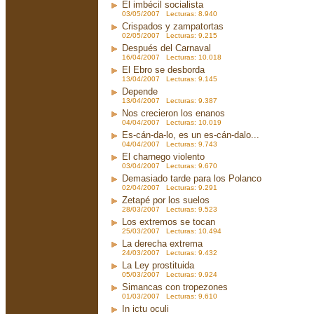
El imbécil socialista
03/05/2007 Lecturas: 8.940
Crispados y zampatortas
02/05/2007 Lecturas: 9.215
Después del Carnaval
16/04/2007 Lecturas: 10.018
El Ebro se desborda
13/04/2007 Lecturas: 9.145
Depende
13/04/2007 Lecturas: 9.387
Nos crecieron los enanos
04/04/2007 Lecturas: 10.019
Es-cán-da-lo, es un es-cán-dalo...
04/04/2007 Lecturas: 9.743
El charnego violento
03/04/2007 Lecturas: 9.670
Demasiado tarde para los Polanco
02/04/2007 Lecturas: 9.291
Zetapé por los suelos
28/03/2007 Lecturas: 9.523
Los extremos se tocan
25/03/2007 Lecturas: 10.494
La derecha extrema
24/03/2007 Lecturas: 9.432
La Ley prostituida
05/03/2007 Lecturas: 9.924
Simancas con tropezones
01/03/2007 Lecturas: 9.610
In ictu oculi