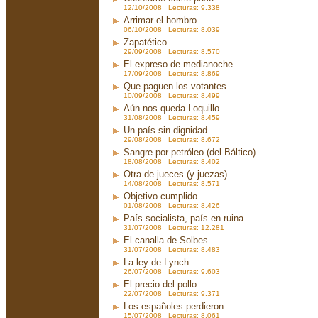
12/10/2008 Lecturas: 9.338
Arrimar el hombro
06/10/2008 Lecturas: 8.039
Zapatético
29/09/2008 Lecturas: 8.570
El expreso de medianoche
17/09/2008 Lecturas: 8.869
Que paguen los votantes
10/09/2008 Lecturas: 8.499
Aún nos queda Loquillo
31/08/2008 Lecturas: 8.459
Un país sin dignidad
29/08/2008 Lecturas: 8.672
Sangre por petróleo (del Báltico)
18/08/2008 Lecturas: 8.402
Otra de jueces (y juezas)
14/08/2008 Lecturas: 8.571
Objetivo cumplido
01/08/2008 Lecturas: 8.426
País socialista, país en ruina
31/07/2008 Lecturas: 12.281
El canalla de Solbes
31/07/2008 Lecturas: 8.483
La ley de Lynch
26/07/2008 Lecturas: 9.603
El precio del pollo
22/07/2008 Lecturas: 9.371
Los españoles perdieron
15/07/2008 Lecturas: 8.061