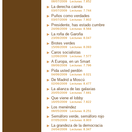
08/07/2009 Lecturas: 7.852
La derecha cainita
03/07/2009 Lecturas: 7.744
Puños como verdades
03/07/2009 Lecturas: 7.802
Presidente, has estado cumbre
24/06/2009 Lecturas: 8.584
La roña de Garoña
23/06/2009 Lecturas: 8.047
Brotes verdes
15/06/2009 Lecturas: 8.093
Caros socialistas
12/06/2009 Lecturas: 7.577
A Europa, en un Smart
09/06/2009 Lecturas: 7.796
Pida usted perdón
04/06/2009 Lecturas: 8.021
De Madrid a Moscú
02/06/2009 Lecturas: 8.477
La alianza de las galaxias
20/05/2009 Lecturas: 7.681
Que viene el lobby
16/05/2009 Lecturas: 7.822
Los menéndez
08/05/2009 Lecturas: 8.251
Semáforo verde, semáforo rojo
07/05/2009 Lecturas: 8.903
La grandeza de la democracia
24/04/2009 Lecturas: 8.347