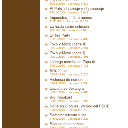
10/12/2010 Lecturas: 8.217
El País, el paisaje y el paisanaje
17/11/2010 Lecturas: 9.648
Impuestos, más o menos
11/11/2010 Lecturas: 8.504
La huida como solución
10/11/2010 Lecturas: 7.978
El Tea Party
22/10/2010 Lecturas: 7.430
Toxo y Moxo (parte II)
09/10/2010 Lecturas: 7.954
Toxo y Moxo (parte I)
09/10/2010 Lecturas: 7.895
La larga marcha de Zapa-tín
25/09/2010 Lecturas: 7.718
Sólo fútbol
06/07/2010 Lecturas: 7.525
Violencia de número
03/07/2010 Lecturas: 7.764
España se desangra
30/06/2010 Lecturas: 7.496
¡No Pasabán!
03/06/2010 Lecturas: 8.098
No te equivoques, yo soy del PSOE
31/05/2010 Lecturas: 8.713
Sembrar nuestra ruina
27/05/2010 Lecturas: 8.139
Saqueo generalizado
18/05/2010 Lecturas: 7.931