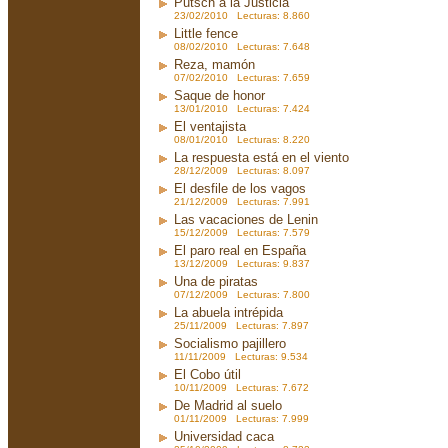
Putsch a la Justicia
23/02/2010 Lecturas: 8.860
Little fence
08/02/2010 Lecturas: 7.648
Reza, mamón
07/02/2010 Lecturas: 7.659
Saque de honor
13/01/2010 Lecturas: 7.424
El ventajista
08/01/2010 Lecturas: 8.220
La respuesta está en el viento
28/12/2009 Lecturas: 8.097
El desfile de los vagos
21/12/2009 Lecturas: 7.991
Las vacaciones de Lenin
15/12/2009 Lecturas: 7.579
El paro real en España
13/12/2009 Lecturas: 9.837
Una de piratas
07/12/2009 Lecturas: 7.800
La abuela intrépida
25/11/2009 Lecturas: 7.897
Socialismo pajillero
11/11/2009 Lecturas: 9.534
El Cobo útil
10/11/2009 Lecturas: 7.672
De Madrid al suelo
01/11/2009 Lecturas: 7.999
Universidad caca