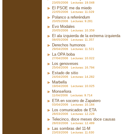
23/05/2006 Lecturas: 19.048
El PSOE me da miedo
22/05/2006 Lecturas: 11.029
Polanco a referéndum
20/05/2006 Lecturas: 9.281
Evo Modales
20/05/2006 Lecturas: 10.359
El ala izquierda de la extrema izquierda
08/05/2006 Lecturas: 11.357
Derechos humonos
29/04/2006 Lecturas: 11.521
La OPA boba
27/04/2006 Lecturas: 10.022
Los genoveses
25/04/2006 Lecturas: 16.794
Estado de sitio
24/04/2006 Lecturas: 14.282
Marbella
19/04/2006 Lecturas: 10.025
Monseñora
11/04/2006 Lecturas: 9.714
ETA en socorro de Zapatero
03/04/2006 Lecturas: 10.184
Los comunicados de ETA
28/03/2006 Lecturas: 12.228
Telecinco, doce meses doce causas
28/03/2006 Lecturas: 12.489
Las sombras del 11-M
23/03/2006 Lecturas: 11.630