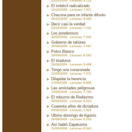
25/10/2009 Lecturas: 8.723
El imbécil radicalizado
16/10/2009 Lecturas: 7.871
Chacona para un infante difunto
09/10/2009 Lecturas: 8.385
Decir casi la verdad
03/10/2009 Lecturas: 7.701
Los ponderosos
30/09/2009 Lecturas: 7.540
Gobierno de tahúres
29/09/2009 Lecturas: 7.587
Polvo Blanco
28/09/2009 Lecturas: 8.292
El tiraduros
26/09/2009 Lecturas: 9.498
Tengo una corazonada
23/09/2009 Lecturas: 7.572
Dilapidar la herencia
17/09/2009 Lecturas: 8.888
Las amistades peligrosas
15/09/2009 Lecturas: 7.798
El rebuzno de Rodiezmo
09/09/2009 Lecturas: 8.013
Cuarenta años de dictadura
05/09/2009 Lecturas: 7.929
Ultimo domingo de Agosto
04/09/2009 Lecturas: 8.103
Así habló Zapatustra
31/08/2009 Lecturas: 8.042