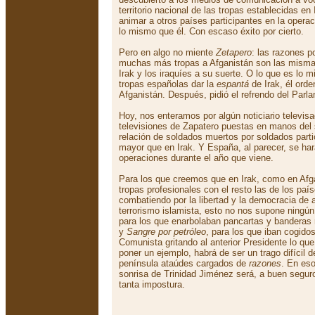
territorio nacional de las tropas establecidas e
animar a otros países participantes en la opera
lo mismo que él. Con escaso éxito por cierto.
Pero en algo no miente
Zetapero
: las razones p
muchas más tropas a Afganistán son las mismas
Irak y los iraquíes a su suerte. O lo que es lo 
tropas españolas dar la
espantá
de Irak, él ord
Afganistán. Después, pidió el refrendo del Parl
Hoy, nos enteramos por algún noticiario televis
televisiones de Zapatero puestas en manos del 
relación de soldados muertos por soldados part
mayor que en Irak. Y España, al parecer, se har
operaciones durante el año que viene.
Para los que creemos que en Irak, como en Afg
tropas profesionales con el resto las de los pa
combatiendo por la libertad y la democracia de 
terrorismo islamista, esto no nos supone ningún
para los que enarbolaban pancartas y banderas r
y
Sangre por petróleo
, para los que iban cogido
Comunista gritando al anterior Presidente lo que
poner un ejemplo, habrá de ser un trago difícil de
península ataúdes cargados de
razones
. En es
sonrisa de Trinidad Jiménez será, a buen seguro,
tanta impostura.