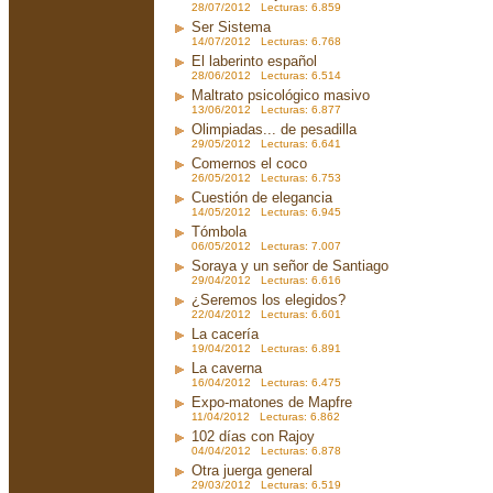
28/07/2012 Lecturas: 6.859
Ser Sistema
14/07/2012 Lecturas: 6.768
El laberinto español
28/06/2012 Lecturas: 6.514
Maltrato psicológico masivo
13/06/2012 Lecturas: 6.877
Olimpiadas... de pesadilla
29/05/2012 Lecturas: 6.641
Comernos el coco
26/05/2012 Lecturas: 6.753
Cuestión de elegancia
14/05/2012 Lecturas: 6.945
Tómbola
06/05/2012 Lecturas: 7.007
Soraya y un señor de Santiago
29/04/2012 Lecturas: 6.616
¿Seremos los elegidos?
22/04/2012 Lecturas: 6.601
La cacería
19/04/2012 Lecturas: 6.891
La caverna
16/04/2012 Lecturas: 6.475
Expo-matones de Mapfre
11/04/2012 Lecturas: 6.862
102 días con Rajoy
04/04/2012 Lecturas: 6.878
Otra juerga general
29/03/2012 Lecturas: 6.519