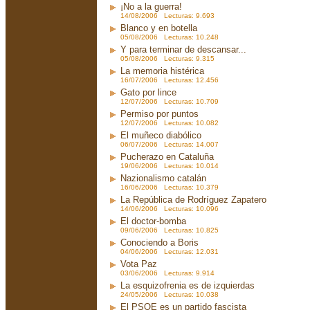
¡No a la guerra!
14/08/2006 Lecturas: 9.693
Blanco y en botella
05/08/2006 Lecturas: 10.248
Y para terminar de descansar...
05/08/2006 Lecturas: 9.315
La memoria histérica
16/07/2006 Lecturas: 12.456
Gato por lince
12/07/2006 Lecturas: 10.709
Permiso por puntos
12/07/2006 Lecturas: 10.082
El muñeco diabólico
06/07/2006 Lecturas: 14.007
Pucherazo en Cataluña
19/06/2006 Lecturas: 10.014
Nazionalismo catalán
16/06/2006 Lecturas: 10.379
La República de Rodríguez Zapatero
14/06/2006 Lecturas: 10.096
El doctor-bomba
09/06/2006 Lecturas: 10.825
Conociendo a Boris
04/06/2006 Lecturas: 12.031
Vota Paz
03/06/2006 Lecturas: 9.914
La esquizofrenia es de izquierdas
24/05/2006 Lecturas: 10.038
El PSOE es un partido fascista