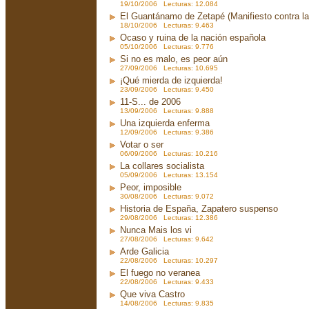
19/10/2006 Lecturas: 12.084
El Guantánamo de Zetapé (Manifiesto contra la 
18/10/2006 Lecturas: 9.463
Ocaso y ruina de la nación española
05/10/2006 Lecturas: 9.776
Si no es malo, es peor aún
27/09/2006 Lecturas: 10.695
¡Qué mierda de izquierda!
23/09/2006 Lecturas: 9.450
11-S... de 2006
13/09/2006 Lecturas: 9.888
Una izquierda enferma
12/09/2006 Lecturas: 9.386
Votar o ser
06/09/2006 Lecturas: 10.216
La collares socialista
05/09/2006 Lecturas: 13.154
Peor, imposible
30/08/2006 Lecturas: 9.072
Historia de España, Zapatero suspenso
29/08/2006 Lecturas: 12.386
Nunca Mais los vi
27/08/2006 Lecturas: 9.642
Arde Galicia
22/08/2006 Lecturas: 10.297
El fuego no veranea
22/08/2006 Lecturas: 9.433
Que viva Castro
14/08/2006 Lecturas: 9.835