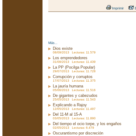
Imprimir
E
Más...
Dios existe
08/09/2013 Lecturas: 11.579
Los emprendedores
31/08/2013 Lecturas: 11.439
La PP (Pocilga Popular)
29/07/2013 Lecturas: 11.728
Corrupción y corruptos
17/07/2013 Lecturas: 11.375
La jauría humana
05/06/2013 Lecturas: 11.516
De gigantes y cabezudos
25/05/2013 Lecturas: 11.543
Explicando a Rajoy
12/05/2013 Lecturas: 11.497
Del 11-M al 15-A
03/05/2013 Lecturas: 11.890
Del tiempo el ocio torpe, y los engaños
02/05/2013 Lecturas: 6.479
Oscurantismo por discreción