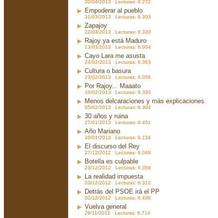
20/04/2013 Lecturas: 6.272
Empoderar al pueblo
31/03/2013 Lecturas: 6.303
Zapajoy
22/03/2013 Lecturas: 6.330
Rajoy ya está Maduro
13/03/2013 Lecturas: 6.004
Cayo Lara me asusta
24/02/2013 Lecturas: 6.383
Cultura o basura
23/02/2013 Lecturas: 6.056
Por Rajoy... Maaato
10/02/2013 Lecturas: 6.330
Menos delcaraciones y más explicaciones
05/02/2013 Lecturas: 6.304
30 años y ruina
27/01/2013 Lecturas: 6.451
Año Mariano
10/01/2013 Lecturas: 6.134
El discurso del Rey
27/12/2012 Lecturas: 6.048
Botella es culpable
23/12/2012 Lecturas: 6.356
La realidad impuesta
03/12/2012 Lecturas: 6.312
Detrás del PSOE irá el PP
02/12/2012 Lecturas: 6.488
Vuelva general
26/11/2012 Lecturas: 6.714