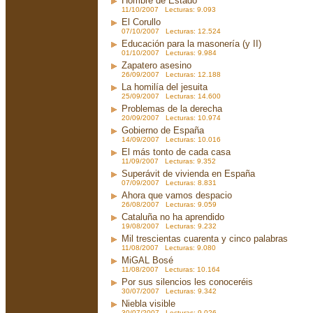
Hombre de Estado
11/10/2007 Lecturas: 9.093
El Corullo
07/10/2007 Lecturas: 12.524
Educación para la masonería (y II)
01/10/2007 Lecturas: 9.984
Zapatero asesino
26/09/2007 Lecturas: 12.188
La homilía del jesuita
25/09/2007 Lecturas: 14.600
Problemas de la derecha
20/09/2007 Lecturas: 10.974
Gobierno de España
14/09/2007 Lecturas: 10.016
El más tonto de cada casa
11/09/2007 Lecturas: 9.352
Superávit de vivienda en España
07/09/2007 Lecturas: 8.831
Ahora que vamos despacio
26/08/2007 Lecturas: 9.059
Cataluña no ha aprendido
19/08/2007 Lecturas: 9.232
Mil trescientas cuarenta y cinco palabras
11/08/2007 Lecturas: 9.080
MiGAL Bosé
11/08/2007 Lecturas: 10.164
Por sus silencios les conoceréis
30/07/2007 Lecturas: 9.342
Niebla visible
30/07/2007 Lecturas: 9.026