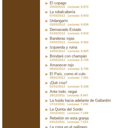
El copago
20/03/2012 Lecturas: 6.872
La rubalcabería
07/03/2012 Lecturas: 6.943
Urdangarín
03/03/2012 Lecturas: 6.636
Demasiado Estado
01/03/2012 Lecturas: 6.819
Banderas rojas
23/02/2012 Lecturas: 6.562
Izquierda y ruina
14/02/2012 Lecturas: 6.685
Brindaré con champán
12/02/2012 Lecturas: 6.745
Amanecer rojo
06/02/2012 Lecturas: 6.706
El País, como el culo
26/01/2012 Lecturas: 7.081
¡Qué cruz!
01/01/2012 Lecturas: 6.338
Ante todo, negar
28/12/2011 Lecturas: 6.647
La huida hacia adelante de Gallardón
17/12/2011 Lecturas: 7.230
La Quinta del Sordo
15/12/2011 Lecturas: 7.169
Rebelión en esta granja
03/12/2011 Lecturas: 7.013
La zorra en el gallinero