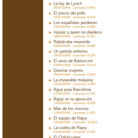
La ley de Lynch
26/07/2008 Lecturas: 9.601
El precio del pollo
22/07/2008 Lecturas: 9.370
Los españoles perdieron
15/07/2008 Lecturas: 8.060
Injuriar a quien no obedece
18/06/2008 Lecturas: 8.421
Rubalcaba responde
09/06/2008 Lecturas: 8.646
Un partido enfermo
26/05/2008 Lecturas: 8.251
El asno de Barlusconi
03/05/2008 Lecturas: 8.614
Quemar mujeres
26/04/2008 Lecturas: 8.964
La imparable máquina
24/04/2008 Lecturas: 9.065
Agua para Barcelona
22/04/2008 Lecturas: 8.701
Rajoy en la oposición
13/04/2008 Lecturas: 8.655
Más de los mismos
13/04/2008 Lecturas: 9.301
El equipo de Rajoy
03/04/2008 Lecturas: 10.802
La vuelta de Rajoy
01/04/2008 Lecturas: 8.251
El Chikilicuatre