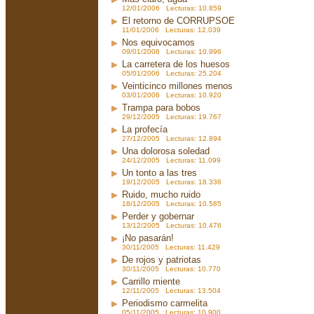
12/01/2006 Lecturas: 10.859
El retorno de CORRUPSOE
11/01/2006 Lecturas: 12.039
Nos equivocamos
09/01/2006 Lecturas: 10.996
La carretera de los huesos
05/01/2006 Lecturas: 25.204
Veinticinco millones menos
03/01/2006 Lecturas: 10.920
Trampa para bobos
29/12/2005 Lecturas: 19.767
La profecía
27/12/2005 Lecturas: 12.894
Una dolorosa soledad
24/12/2005 Lecturas: 11.099
Un tonto a las tres
19/12/2005 Lecturas: 18.336
Ruido, mucho ruido
18/12/2005 Lecturas: 10.585
Perder y gobernar
13/12/2005 Lecturas: 10.476
¡No pasarán!
30/11/2005 Lecturas: 11.429
De rojos y patriotas
30/11/2005 Lecturas: 10.770
Carrillo miente
12/11/2005 Lecturas: 13.504
Periodismo carmelita
05/11/2005 Lecturas: 10.900