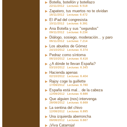
Botella, botellón y botellazo
22/11/2012 Lecturas: 6.518
Zapatero, tus muertos no te olvidan
16/11/2012 Lecturas: 6.472
El iPad del congresista
10/11/2012 Lecturas: 6.391
Ana Botella y sus "segundos"
09/11/2012 Lecturas: 6.234
Diálogo, sosiego, moderación... y paro
06/11/2012 Lecturas: 7.214
Los abuelos de Gómez
24/10/2012 Lecturas: 6.374
Pedraz como síntoma
06/10/2012 Lecturas: 6.416
¿A dónde te llevan España?
03/10/2012 Lecturas: 6.345
Hacienda apenas
02/10/2012 Lecturas: 6.404
Rajoy coge la guillette
17/09/2012 Lecturas: 6.780
España está mal... de la cabeza
12/09/2012 Lecturas: 6.686
Que alguien (nos) intervenga
28/08/2012 Lecturas: 6.669
La sentina del chivo
12/08/2012 Lecturas: 6.895
Una izquierda aberroncha
09/08/2012 Lecturas: 6.667
¡Viva Catarroja!