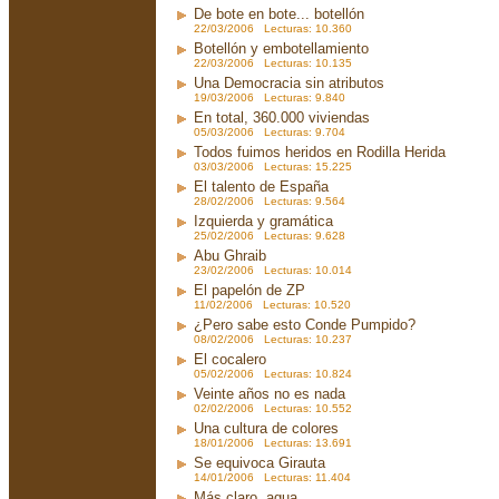
De bote en bote... botellón
22/03/2006 Lecturas: 10.360
Botellón y embotellamiento
22/03/2006 Lecturas: 10.135
Una Democracia sin atributos
19/03/2006 Lecturas: 9.840
En total, 360.000 viviendas
05/03/2006 Lecturas: 9.704
Todos fuimos heridos en Rodilla Herida
03/03/2006 Lecturas: 15.225
El talento de España
28/02/2006 Lecturas: 9.564
Izquierda y gramática
25/02/2006 Lecturas: 9.628
Abu Ghraib
23/02/2006 Lecturas: 10.014
El papelón de ZP
11/02/2006 Lecturas: 10.520
¿Pero sabe esto Conde Pumpido?
08/02/2006 Lecturas: 10.237
El cocalero
05/02/2006 Lecturas: 10.824
Veinte años no es nada
02/02/2006 Lecturas: 10.552
Una cultura de colores
18/01/2006 Lecturas: 13.691
Se equivoca Girauta
14/01/2006 Lecturas: 11.404
Más claro, agua