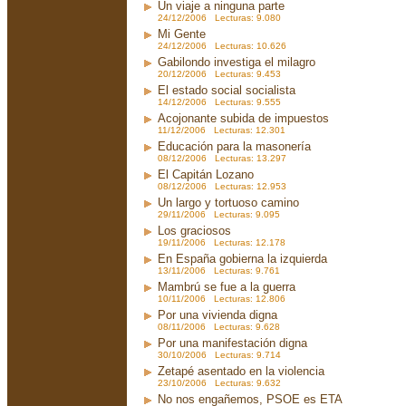
Un viaje a ninguna parte
24/12/2006 Lecturas: 9.080
Mi Gente
24/12/2006 Lecturas: 10.626
Gabilondo investiga el milagro
20/12/2006 Lecturas: 9.453
El estado social socialista
14/12/2006 Lecturas: 9.555
Acojonante subida de impuestos
11/12/2006 Lecturas: 12.301
Educación para la masonería
08/12/2006 Lecturas: 13.297
El Capitán Lozano
08/12/2006 Lecturas: 12.953
Un largo y tortuoso camino
29/11/2006 Lecturas: 9.095
Los graciosos
19/11/2006 Lecturas: 12.178
En España gobierna la izquierda
13/11/2006 Lecturas: 9.761
Mambrú se fue a la guerra
10/11/2006 Lecturas: 12.806
Por una vivienda digna
08/11/2006 Lecturas: 9.628
Por una manifestación digna
30/10/2006 Lecturas: 9.714
Zetapé asentado en la violencia
23/10/2006 Lecturas: 9.632
No nos engañemos, PSOE es ETA