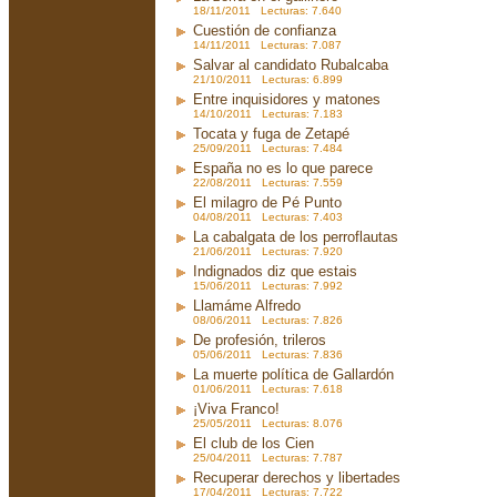
18/11/2011 Lecturas: 7.640
Cuestión de confianza
14/11/2011 Lecturas: 7.087
Salvar al candidato Rubalcaba
21/10/2011 Lecturas: 6.899
Entre inquisidores y matones
14/10/2011 Lecturas: 7.183
Tocata y fuga de Zetapé
25/09/2011 Lecturas: 7.484
España no es lo que parece
22/08/2011 Lecturas: 7.559
El milagro de Pé Punto
04/08/2011 Lecturas: 7.403
La cabalgata de los perroflautas
21/06/2011 Lecturas: 7.920
Indignados diz que estais
15/06/2011 Lecturas: 7.992
Llamáme Alfredo
08/06/2011 Lecturas: 7.826
De profesión, trileros
05/06/2011 Lecturas: 7.836
La muerte política de Gallardón
01/06/2011 Lecturas: 7.618
¡Viva Franco!
25/05/2011 Lecturas: 8.076
El club de los Cien
25/04/2011 Lecturas: 7.787
Recuperar derechos y libertades
17/04/2011 Lecturas: 7.722