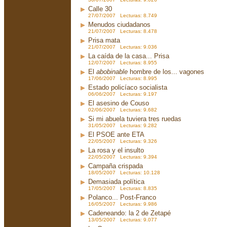
Calle 30
27/07/2007 Lecturas: 8.749
Menudos ciudadanos
21/07/2007 Lecturas: 8.478
Prisa mata
21/07/2007 Lecturas: 9.036
La caída de la casa... Prisa
12/07/2007 Lecturas: 8.955
El
abobinable
hombre de los... vagones
17/06/2007 Lecturas: 8.995
Estado policíaco socialista
06/06/2007 Lecturas: 9.197
El asesino de Couso
02/06/2007 Lecturas: 9.682
Si mi abuela tuviera tres ruedas
31/05/2007 Lecturas: 9.282
El PSOE ante ETA
22/05/2007 Lecturas: 9.326
La rosa y el insulto
22/05/2007 Lecturas: 9.394
Campaña crispada
18/05/2007 Lecturas: 10.128
Demasiada política
17/05/2007 Lecturas: 8.835
Polanco... Post-Franco
16/05/2007 Lecturas: 9.986
Cadeneando: la 2 de Zetapé
13/05/2007 Lecturas: 9.077