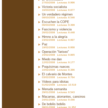
27/03/2008 Lecturas: 9.996
Victoria socialista
16/03/2008 Lecturas: 8.877
Un verdadero régimen
08/03/2008 Lecturas: 8.546
Escuchen la COPE
06/03/2008 Lecturas: 9.399
Fascismo y violencia
26/02/2008 Lecturas: 8.448
Himno a la alegría
23/02/2008 Lecturas: 9.997
Paz
19/02/2008 Lecturas: 8.868
Operación "fariseo"
15/02/2008 Lecturas: 9.865
Miedo me dan
12/02/2008 Lecturas: 9.177
Poquísimas nueces
10/02/2008 Lecturas: 8.386
El calvario de Montes
03/02/2008 Lecturas: 8.764
Videos para idiotas
01/02/2008 Lecturas: 10.519
Menuda semanita
29/01/2008 Lecturas: 8.543
Macarras, atorrantes, cansinos
24/01/2008 Lecturas: 9.446
De bobilis bobilis
08/01/2008 Lecturas: 11.352