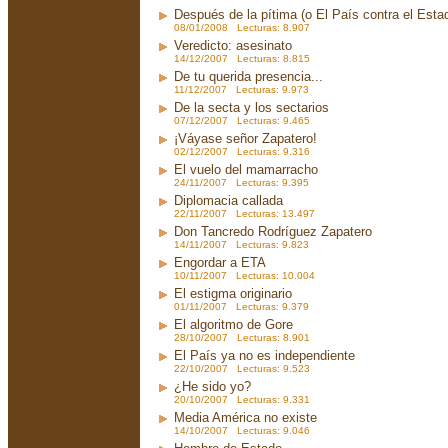
Después de la pítima (o El País contra el Est
08/01/2008 Lecturas: 8.907
Veredicto: asesinato
14/12/2007 Lecturas: 8.815
De tu querida presencia...
11/12/2007 Lecturas: 9.973
De la secta y los sectarios
07/12/2007 Lecturas: 9.465
¡Váyase señor Zapatero!
02/12/2007 Lecturas: 9.316
El vuelo del mamarracho
24/11/2007 Lecturas: 9.395
Diplomacia callada
22/11/2007 Lecturas: 13.497
Don Tancredo Rodríguez Zapatero
14/11/2007 Lecturas: 9.823
Engordar a ETA
10/11/2007 Lecturas: 10.004
El estigma originario
01/11/2007 Lecturas: 9.379
El algoritmo de Gore
28/10/2007 Lecturas: 8.901
El País ya no es independiente
22/10/2007 Lecturas: 9.523
¿He sido yo?
20/10/2007 Lecturas: 9.331
Media América no existe
14/10/2007 Lecturas: 9.046