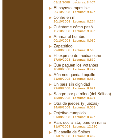
03/11/2008 Lecturas: 8.467
El payaso imposible
29/10/2008 Lecturas: 9.625
Confíe en mi
26/10/2008 Lecturas: 8.264
Cuéntame cómo pasó
12/10/2008 Lecturas: 9.336
Arrimar el hombro
06/10/2008 Lecturas: 8.036
Zapatético
29/09/2008 Lecturas: 8.568
El expreso de medianoche
17/09/2008 Lecturas: 8.869
Que paguen los votantes
10/09/2008 Lecturas: 8.499
Aún nos queda Loquillo
31/08/2008 Lecturas: 8.459
Un país sin dignidad
29/08/2008 Lecturas: 8.671
Sangre por petróleo (del Báltico)
18/08/2008 Lecturas: 8.401
Otra de jueces (y juezas)
14/08/2008 Lecturas: 8.569
Objetivo cumplido
01/08/2008 Lecturas: 8.425
País socialista, país en ruina
31/07/2008 Lecturas: 12.280
El canalla de Solbes
31/07/2008 Lecturas: 8.482