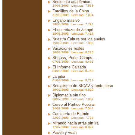
Sedicente académico
24/08/2009 Lecturas: 7.873
Farolillos de la China
21/08/2009 Lecturas: 7.834
Engaño masivo
19/08/2009 Lecturas: 7.791
El decretazo de Zetapé
18/08/2009 Lecturas: 7.418
Nuestra Cultura por los suelos
15/08/2009 Lecturas: 7.880
Vacaciones reales
10/08/2009 Lecturas: 8.215
Strauss, Perle, Camps....
07/08/2009 Lecturas: 8.451
El Informe Calzada
03/08/2009 Lecturas: 8.758
La piba
01/08/2009 Lecturas: 8.712
Socialismo de SICAV y tente tieso
30/07/2009 Lecturas: 8.629
Diplomacia sin tino
30/07/2009 Lecturas: 7.887
Cerco al Partido Popular
24/07/2009 Lecturas: 7.544
Carnicería de Estado
22/07/2009 Lecturas: 7.793
Mirando hacia atrás sin ira
17/07/2009 Lecturas: 8.027
Pasen y vean