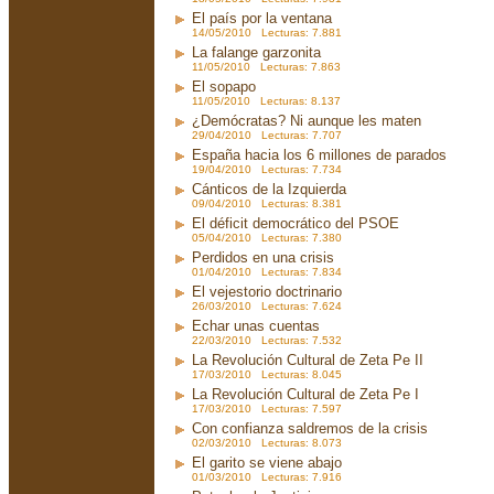
El país por la ventana
14/05/2010 Lecturas: 7.881
La falange garzonita
11/05/2010 Lecturas: 7.863
El sopapo
11/05/2010 Lecturas: 8.137
¿Demócratas? Ni aunque les maten
29/04/2010 Lecturas: 7.707
España hacia los 6 millones de parados
19/04/2010 Lecturas: 7.734
Cánticos de la Izquierda
09/04/2010 Lecturas: 8.381
El déficit democrático del PSOE
05/04/2010 Lecturas: 7.380
Perdidos en una crisis
01/04/2010 Lecturas: 7.834
El vejestorio doctrinario
26/03/2010 Lecturas: 7.624
Echar unas cuentas
22/03/2010 Lecturas: 7.532
La Revolución Cultural de Zeta Pe II
17/03/2010 Lecturas: 8.045
La Revolución Cultural de Zeta Pe I
17/03/2010 Lecturas: 7.597
Con confianza saldremos de la crisis
02/03/2010 Lecturas: 8.073
El garito se viene abajo
01/03/2010 Lecturas: 7.916