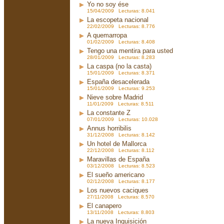
Yo no soy ése
15/04/2009 Lecturas: 8.041
La escopeta nacional
22/02/2009 Lecturas: 8.776
A quemarropa
01/02/2009 Lecturas: 8.408
Tengo una mentira para usted
28/01/2009 Lecturas: 8.283
La caspa (no la casta)
15/01/2009 Lecturas: 8.371
España desacelerada
15/01/2009 Lecturas: 9.253
Nieve sobre Madrid
11/01/2009 Lecturas: 8.511
La constante Z
07/01/2009 Lecturas: 10.028
Annus horribilis
31/12/2008 Lecturas: 8.142
Un hotel de Mallorca
22/12/2008 Lecturas: 8.112
Maravillas de España
03/12/2008 Lecturas: 8.523
El sueño americano
02/12/2008 Lecturas: 8.177
Los nuevos caciques
27/11/2008 Lecturas: 8.570
El canapero
13/11/2008 Lecturas: 8.803
La nueva Inquisición