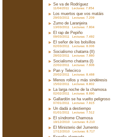
Se va de Rodríguez
11/04/2011 Lecturas: 7.854
Los muertos que vos matáis
29/03/2011 Lecturas: 7.209
Zumo de Laranjeira
13/03/2011 Lecturas: 7.804
El rap de Pepiño
09/03/2011 Lecturas: 7.492
El señor de los bolsillos
02/03/2011 Lecturas: 8.006
Socialismo chatarra (II)
28/02/2011 Lecturas: 7.880
Socialismo chatarra (I)
22/02/2011 Lecturas: 7.606
Pan y Telecirco
20/02/2011 Lecturas: 8.468
Menos rollos y más sindéresis
15/02/2011 Lecturas: 8.802
La larga noche de la chamosa
02/02/2011 Lecturas: 8.890
Gallardón se ha vuelto peligroso
07/01/2011 Lecturas: 7.815
Un dadá a destiempo
01/01/2011 Lecturas: 7.512
El síndrome Chamosa
19/12/2010 Lecturas: 8.210
El Ministerio del Jumento
17/12/2010 Lecturas: 8.717
España alarmada