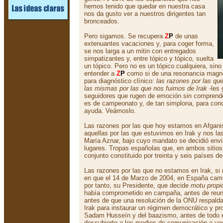
hemos tenido que quedar en nuestra casa
nos da gusto ver a nuestros dirigentes tan
bronceados.
Pero sigamos. Se recupera
Z
P
de unas
extenuantes vacaciones y, para coger forma,
se nos larga a un mitin con entregados
simpatizantes y, entre tópico y tópico, suelta
un tópico. Pero no es un tópico cualquiera, sino
entender a
Z
P
como si de una resonancia magnét
para diagnóstico clínico:
las razones por las qu
las mismas por las que nos fuimos de Irak
-les 
seguidores que rugen de emoción sin comprenderl
es de campeonato y, de tan simplona, para conc
ayuda. Veámoslo.
Las razones por las que hoy estamos en Afganist
aquellas por las que estuvimos en Irak y nos la
María Aznar, bajo cuyo mandato se decidió env
lugares. Tropas españolas que, en ambos sitios
conjunto constituido por treinta y seis países 
Las razones por las que no estamos en Irak, si
en que el 14 de Marzo de 2004, en España cambi
por tanto, su Presidente, que decide
motu propi
había comprometido en campaña, antes de reuni
antes de que una resolución de la ONU respaldas
Irak para instaurar un régimen democrático y pro
Sadam Husseín y del baazismo, antes de todo e
descubierto a los medios de comunicación a v