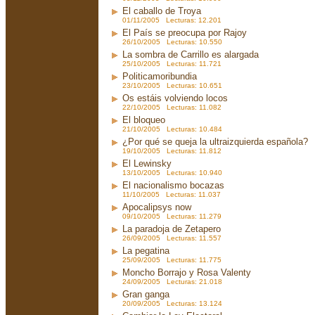
El caballo de Troya
01/11/2005 Lecturas: 12.201
El País se preocupa por Rajoy
26/10/2005 Lecturas: 10.550
La sombra de Carrillo es alargada
25/10/2005 Lecturas: 11.721
Politicamoribundia
23/10/2005 Lecturas: 10.651
Os estáis volviendo locos
22/10/2005 Lecturas: 11.082
El bloqueo
21/10/2005 Lecturas: 10.484
¿Por qué se queja la ultraizquierda española?
19/10/2005 Lecturas: 11.812
El Lewinsky
13/10/2005 Lecturas: 10.940
El nacionalismo bocazas
11/10/2005 Lecturas: 11.037
Apocalipsys now
09/10/2005 Lecturas: 11.279
La paradoja de Zetapero
26/09/2005 Lecturas: 11.557
La pegatina
25/09/2005 Lecturas: 11.775
Moncho Borrajo y Rosa Valenty
24/09/2005 Lecturas: 21.018
Gran ganga
20/09/2005 Lecturas: 13.124