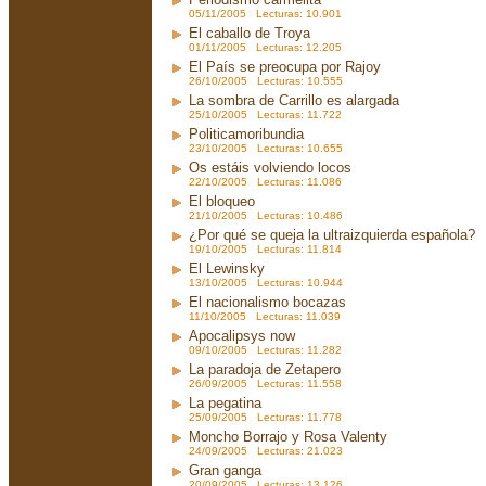
05/11/2005 Lecturas: 10.901
El caballo de Troya
01/11/2005 Lecturas: 12.205
El País se preocupa por Rajoy
26/10/2005 Lecturas: 10.555
La sombra de Carrillo es alargada
25/10/2005 Lecturas: 11.722
Politicamoribundia
23/10/2005 Lecturas: 10.655
Os estáis volviendo locos
22/10/2005 Lecturas: 11.086
El bloqueo
21/10/2005 Lecturas: 10.486
¿Por qué se queja la ultraizquierda española?
19/10/2005 Lecturas: 11.814
El Lewinsky
13/10/2005 Lecturas: 10.944
El nacionalismo bocazas
11/10/2005 Lecturas: 11.039
Apocalipsys now
09/10/2005 Lecturas: 11.282
La paradoja de Zetapero
26/09/2005 Lecturas: 11.558
La pegatina
25/09/2005 Lecturas: 11.778
Moncho Borrajo y Rosa Valenty
24/09/2005 Lecturas: 21.023
Gran ganga
20/09/2005 Lecturas: 13.126