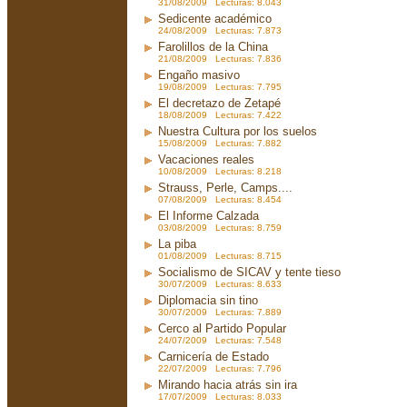
31/08/2009 Lecturas: 8.043
Sedicente académico
24/08/2009 Lecturas: 7.873
Farolillos de la China
21/08/2009 Lecturas: 7.836
Engaño masivo
19/08/2009 Lecturas: 7.795
El decretazo de Zetapé
18/08/2009 Lecturas: 7.422
Nuestra Cultura por los suelos
15/08/2009 Lecturas: 7.882
Vacaciones reales
10/08/2009 Lecturas: 8.218
Strauss, Perle, Camps....
07/08/2009 Lecturas: 8.454
El Informe Calzada
03/08/2009 Lecturas: 8.759
La piba
01/08/2009 Lecturas: 8.715
Socialismo de SICAV y tente tieso
30/07/2009 Lecturas: 8.633
Diplomacia sin tino
30/07/2009 Lecturas: 7.889
Cerco al Partido Popular
24/07/2009 Lecturas: 7.548
Carnicería de Estado
22/07/2009 Lecturas: 7.796
Mirando hacia atrás sin ira
17/07/2009 Lecturas: 8.033