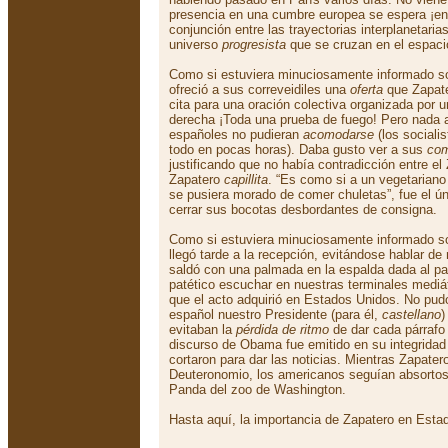
presencia en una cumbre europea se espera ¡en
conjunción entre las trayectorias interplanetari
universo
progresista
que se cruzan en el espaci
Como si estuviera minuciosamente informado s
ofreció a sus correveidiles una
oferta
que Zapat
cita para una oración colectiva organizada por 
derecha ¡Toda una prueba de fuego! Pero nada a 
españoles no pudieran
acomodarse
(los sociali
todo en pocas horas). Daba gusto ver a sus
com
justificando que no había contradicción entre e
Zapatero
capillita
. “Es como si a un vegetariano l
se pusiera morado de comer chuletas”, fue el ú
cerrar sus bocotas desbordantes de consigna.
Como si estuviera minuciosamente informado s
llegó tarde a la recepción, evitándose hablar de
saldó con una palmada en la espalda dada al p
patético escuchar en nuestras terminales mediát
que el acto adquirió en Estados Unidos. No pudo
español nuestro Presidente (para él,
castellano
)
evitaban la
pérdida de ritmo
de dar cada párrafo 
discurso de Obama fue emitido en su integridad
cortaron para dar las noticias. Mientras Zapater
Deuteronomio, los americanos seguían absortos 
Panda del zoo de Washington.
Hasta aquí, la importancia de Zapatero en Esta