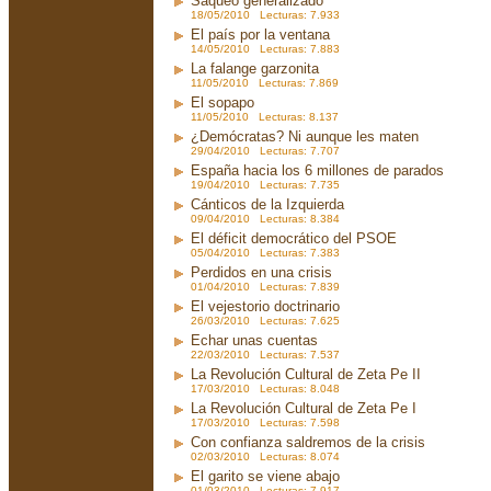
Saqueo generalizado
18/05/2010 Lecturas: 7.933
El país por la ventana
14/05/2010 Lecturas: 7.883
La falange garzonita
11/05/2010 Lecturas: 7.869
El sopapo
11/05/2010 Lecturas: 8.137
¿Demócratas? Ni aunque les maten
29/04/2010 Lecturas: 7.707
España hacia los 6 millones de parados
19/04/2010 Lecturas: 7.735
Cánticos de la Izquierda
09/04/2010 Lecturas: 8.384
El déficit democrático del PSOE
05/04/2010 Lecturas: 7.383
Perdidos en una crisis
01/04/2010 Lecturas: 7.839
El vejestorio doctrinario
26/03/2010 Lecturas: 7.625
Echar unas cuentas
22/03/2010 Lecturas: 7.537
La Revolución Cultural de Zeta Pe II
17/03/2010 Lecturas: 8.048
La Revolución Cultural de Zeta Pe I
17/03/2010 Lecturas: 7.598
Con confianza saldremos de la crisis
02/03/2010 Lecturas: 8.074
El garito se viene abajo
01/03/2010 Lecturas: 7.917