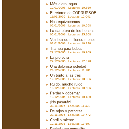
Más claro, agua
12/01/2006 Lecturas: 10.860
El retorno de CORRUPSOE
11/01/2006 Lecturas: 12.041
Nos equivocamos
09/01/2006 Lecturas: 10.998
La carretera de los huesos
05/01/2006 Lecturas: 25.208
Veinticinco millones menos
03/01/2006 Lecturas: 10.920
Trampa para bobos
29/12/2005 Lecturas: 19.769
La profecía
27/12/2005 Lecturas: 12.898
Una dolorosa soledad
24/12/2005 Lecturas: 11.101
Un tonto a las tres
19/12/2005 Lecturas: 18.336
Ruido, mucho ruido
18/12/2005 Lecturas: 10.586
Perder y gobernar
13/12/2005 Lecturas: 10.480
¡No pasarán!
30/11/2005 Lecturas: 11.432
De rojos y patriotas
30/11/2005 Lecturas: 10.772
Carrillo miente
12/11/2005 Lecturas: 13.507
Periodismo carmelita