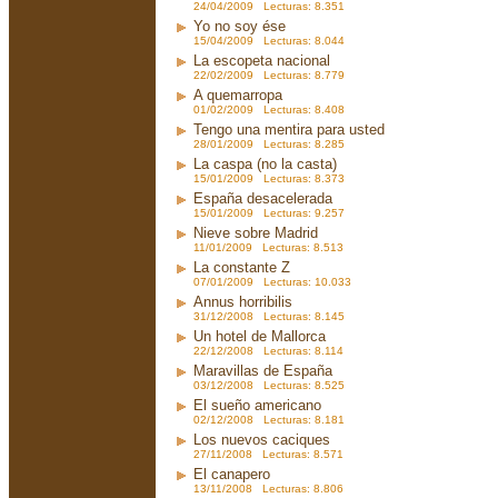
24/04/2009 Lecturas: 8.351
Yo no soy ése
15/04/2009 Lecturas: 8.044
La escopeta nacional
22/02/2009 Lecturas: 8.779
A quemarropa
01/02/2009 Lecturas: 8.408
Tengo una mentira para usted
28/01/2009 Lecturas: 8.285
La caspa (no la casta)
15/01/2009 Lecturas: 8.373
España desacelerada
15/01/2009 Lecturas: 9.257
Nieve sobre Madrid
11/01/2009 Lecturas: 8.513
La constante Z
07/01/2009 Lecturas: 10.033
Annus horribilis
31/12/2008 Lecturas: 8.145
Un hotel de Mallorca
22/12/2008 Lecturas: 8.114
Maravillas de España
03/12/2008 Lecturas: 8.525
El sueño americano
02/12/2008 Lecturas: 8.181
Los nuevos caciques
27/11/2008 Lecturas: 8.571
El canapero
13/11/2008 Lecturas: 8.806