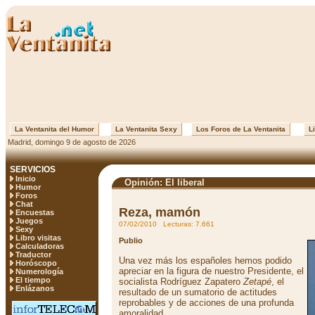
La Ventanita del Humor
La Ventanita Sexy
Los Foros de La Ventanita
Li
Madrid, domingo 9 de agosto de 2026
SERVICIOS
Inicio
Opinión: El liberal
Humor
Foros
Chat
Reza, mamón
Encuestas
Juegos
07/02/2010 Lecturas: 7.661
Sexy
Libro visitas
Publio
Calculadoras
Traductor
Una vez más los españoles hemos podido
Horóscopo
apreciar en la figura de nuestro Presidente, el
Numerología
El tiempo
socialista Rodríguez Zapatero
Zetapé
, el
Enlázanos
resultado de un sumatorio de actitudes
reprobables y de acciones de una profunda
amoralidad.