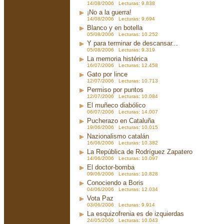
14/08/2006 Lecturas: 9.838
¡No a la guerra!
14/08/2006 Lecturas: 9.694
Blanco y en botella
05/08/2006 Lecturas: 10.252
Y para terminar de descansar...
05/08/2006 Lecturas: 9.319
La memoria histérica
16/07/2006 Lecturas: 12.458
Gato por lince
12/07/2006 Lecturas: 10.713
Permiso por puntos
12/07/2006 Lecturas: 10.084
El muñeco diabólico
06/07/2006 Lecturas: 14.007
Pucherazo en Cataluña
19/06/2006 Lecturas: 10.015
Nazionalismo catalán
16/06/2006 Lecturas: 10.382
La República de Rodríguez Zapatero
14/06/2006 Lecturas: 10.097
El doctor-bomba
09/06/2006 Lecturas: 10.828
Conociendo a Boris
04/06/2006 Lecturas: 12.034
Vota Paz
03/06/2006 Lecturas: 9.914
La esquizofrenia es de izquierdas
24/05/2006 Lecturas: 10.043