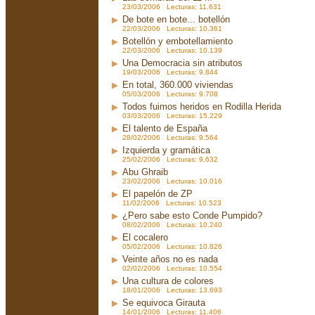
23/03/2006 Lecturas: 11.631
De bote en bote... botellón
22/03/2006 Lecturas: 10.361
Botellón y embotellamiento
22/03/2006 Lecturas: 10.139
Una Democracia sin atributos
19/03/2006 Lecturas: 9.844
En total, 360.000 viviendas
05/03/2006 Lecturas: 9.708
Todos fuimos heridos en Rodilla Herida
03/03/2006 Lecturas: 15.229
El talento de España
28/02/2006 Lecturas: 9.564
Izquierda y gramática
25/02/2006 Lecturas: 9.632
Abu Ghraib
23/02/2006 Lecturas: 10.016
El papelón de ZP
11/02/2006 Lecturas: 10.523
¿Pero sabe esto Conde Pumpido?
08/02/2006 Lecturas: 10.240
El cocalero
05/02/2006 Lecturas: 10.826
Veinte años no es nada
02/02/2006 Lecturas: 10.554
Una cultura de colores
18/01/2006 Lecturas: 13.693
Se equivoca Girauta
14/01/2006 Lecturas: 11.406