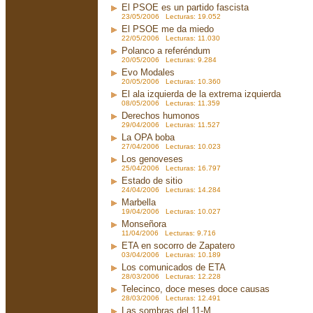
El PSOE es un partido fascista
23/05/2006 Lecturas: 19.052
El PSOE me da miedo
22/05/2006 Lecturas: 11.030
Polanco a referéndum
20/05/2006 Lecturas: 9.284
Evo Modales
20/05/2006 Lecturas: 10.360
El ala izquierda de la extrema izquierda
08/05/2006 Lecturas: 11.359
Derechos humonos
29/04/2006 Lecturas: 11.527
La OPA boba
27/04/2006 Lecturas: 10.023
Los genoveses
25/04/2006 Lecturas: 16.797
Estado de sitio
24/04/2006 Lecturas: 14.284
Marbella
19/04/2006 Lecturas: 10.027
Monseñora
11/04/2006 Lecturas: 9.716
ETA en socorro de Zapatero
03/04/2006 Lecturas: 10.189
Los comunicados de ETA
28/03/2006 Lecturas: 12.228
Telecinco, doce meses doce causas
28/03/2006 Lecturas: 12.491
Las sombras del 11-M