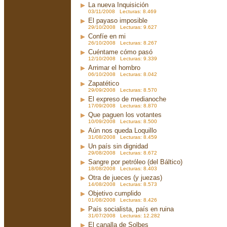
La nueva Inquisición
03/11/2008 Lecturas: 8.469
El payaso imposible
29/10/2008 Lecturas: 9.627
Confíe en mi
26/10/2008 Lecturas: 8.267
Cuéntame cómo pasó
12/10/2008 Lecturas: 9.339
Arrimar el hombro
06/10/2008 Lecturas: 8.042
Zapatético
29/09/2008 Lecturas: 8.570
El expreso de medianoche
17/09/2008 Lecturas: 8.870
Que paguen los votantes
10/09/2008 Lecturas: 8.500
Aún nos queda Loquillo
31/08/2008 Lecturas: 8.459
Un país sin dignidad
29/08/2008 Lecturas: 8.672
Sangre por petróleo (del Báltico)
18/08/2008 Lecturas: 8.403
Otra de jueces (y juezas)
14/08/2008 Lecturas: 8.573
Objetivo cumplido
01/08/2008 Lecturas: 8.426
País socialista, país en ruina
31/07/2008 Lecturas: 12.282
El canalla de Solbes