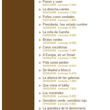
Pasen y vean
08/07/2009 Lecturas: 7.854
La derecha cainita
03/07/2009 Lecturas: 7.749
Puños como verdades
03/07/2009 Lecturas: 7.805
Presidente, has estado cumbre
24/06/2009 Lecturas: 8.586
La roña de Garoña
23/06/2009 Lecturas: 8.050
Brotes verdes
15/06/2009 Lecturas: 8.093
Caros socialistas
12/06/2009 Lecturas: 7.580
A Europa, en un Smart
09/06/2009 Lecturas: 7.798
Pida usted perdón
04/06/2009 Lecturas: 8.023
De Madrid a Moscú
02/06/2009 Lecturas: 8.478
La alianza de las galaxias
20/05/2009 Lecturas: 7.683
Que viene el lobby
16/05/2009 Lecturas: 7.824
Los menéndez
08/05/2009 Lecturas: 8.253
Semáforo verde, semáforo rojo
07/05/2009 Lecturas: 8.904
La grandeza de la democracia