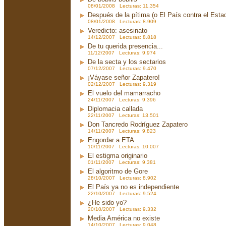
08/01/2008 Lecturas: 11.354
Después de la pítima (o El País contra el Est
08/01/2008 Lecturas: 8.909
Veredicto: asesinato
14/12/2007 Lecturas: 8.818
De tu querida presencia...
11/12/2007 Lecturas: 9.974
De la secta y los sectarios
07/12/2007 Lecturas: 9.470
¡Váyase señor Zapatero!
02/12/2007 Lecturas: 9.319
El vuelo del mamarracho
24/11/2007 Lecturas: 9.396
Diplomacia callada
22/11/2007 Lecturas: 13.501
Don Tancredo Rodríguez Zapatero
14/11/2007 Lecturas: 9.823
Engordar a ETA
10/11/2007 Lecturas: 10.007
El estigma originario
01/11/2007 Lecturas: 9.381
El algoritmo de Gore
28/10/2007 Lecturas: 8.902
El País ya no es independiente
22/10/2007 Lecturas: 9.524
¿He sido yo?
20/10/2007 Lecturas: 9.332
Media América no existe
14/10/2007 Lecturas: 9.048