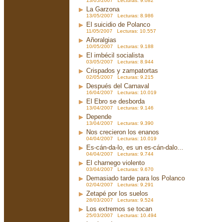
13/05/2007 Lecturas: 9.082
La Garzona
13/05/2007 Lecturas: 8.986
El suicidio de Polanco
11/05/2007 Lecturas: 10.557
Añoralgias
10/05/2007 Lecturas: 9.188
El imbécil socialista
03/05/2007 Lecturas: 8.944
Crispados y zampatortas
02/05/2007 Lecturas: 9.215
Después del Carnaval
16/04/2007 Lecturas: 10.019
El Ebro se desborda
13/04/2007 Lecturas: 9.146
Depende
13/04/2007 Lecturas: 9.390
Nos crecieron los enanos
04/04/2007 Lecturas: 10.019
Es-cán-da-lo, es un es-cán-dalo...
04/04/2007 Lecturas: 9.744
El charnego violento
03/04/2007 Lecturas: 9.670
Demasiado tarde para los Polanco
02/04/2007 Lecturas: 9.291
Zetapé por los suelos
28/03/2007 Lecturas: 9.524
Los extremos se tocan
25/03/2007 Lecturas: 10.494