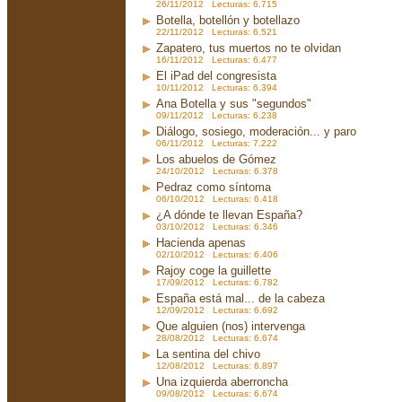
26/11/2012 Lecturas: 6.715
Botella, botellón y botellazo
22/11/2012 Lecturas: 6.521
Zapatero, tus muertos no te olvidan
16/11/2012 Lecturas: 6.477
El iPad del congresista
10/11/2012 Lecturas: 6.394
Ana Botella y sus "segundos"
09/11/2012 Lecturas: 6.238
Diálogo, sosiego, moderación... y paro
06/11/2012 Lecturas: 7.222
Los abuelos de Gómez
24/10/2012 Lecturas: 6.378
Pedraz como síntoma
06/10/2012 Lecturas: 6.418
¿A dónde te llevan España?
03/10/2012 Lecturas: 6.346
Hacienda apenas
02/10/2012 Lecturas: 6.406
Rajoy coge la guillette
17/09/2012 Lecturas: 6.782
España está mal... de la cabeza
12/09/2012 Lecturas: 6.692
Que alguien (nos) intervenga
28/08/2012 Lecturas: 6.674
La sentina del chivo
12/08/2012 Lecturas: 6.897
Una izquierda aberroncha
09/08/2012 Lecturas: 6.674