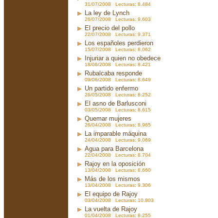
31/07/2008 Lecturas: 8.484
La ley de Lynch
26/07/2008 Lecturas: 9.603
El precio del pollo
22/07/2008 Lecturas: 9.371
Los españoles perdieron
15/07/2008 Lecturas: 8.062
Injuriar a quien no obedece
18/06/2008 Lecturas: 8.421
Rubalcaba responde
09/06/2008 Lecturas: 8.649
Un partido enfermo
26/05/2008 Lecturas: 8.252
El asno de Barlusconi
03/05/2008 Lecturas: 8.615
Quemar mujeres
26/04/2008 Lecturas: 8.965
La imparable máquina
24/04/2008 Lecturas: 9.069
Agua para Barcelona
22/04/2008 Lecturas: 8.704
Rajoy en la oposición
13/04/2008 Lecturas: 8.660
Más de los mismos
13/04/2008 Lecturas: 9.306
El equipo de Rajoy
03/04/2008 Lecturas: 10.803
La vuelta de Rajoy
01/04/2008 Lecturas: 8.255