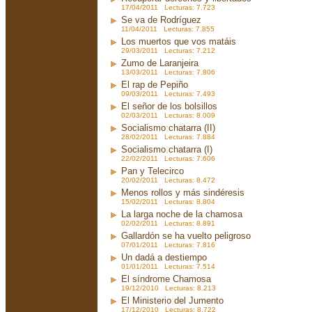
17/04/2011 Lecturas: 7.723
Se va de Rodríguez
11/04/2011 Lecturas: 7.855
Los muertos que vos matáis
29/03/2011 Lecturas: 7.212
Zumo de Laranjeira
13/03/2011 Lecturas: 7.806
El rap de Pepiño
09/03/2011 Lecturas: 7.493
El señor de los bolsillos
02/03/2011 Lecturas: 8.009
Socialismo chatarra (II)
28/02/2011 Lecturas: 7.884
Socialismo chatarra (I)
22/02/2011 Lecturas: 7.606
Pan y Telecirco
20/02/2011 Lecturas: 8.472
Menos rollos y más sindéresis
15/02/2011 Lecturas: 8.804
La larga noche de la chamosa
02/02/2011 Lecturas: 8.891
Gallardón se ha vuelto peligroso
07/01/2011 Lecturas: 7.816
Un dadá a destiempo
01/01/2011 Lecturas: 7.514
El síndrome Chamosa
19/12/2010 Lecturas: 8.213
El Ministerio del Jumento
17/12/2010 Lecturas: 8.722