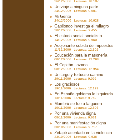
26/12/2006 Lecturas: 10.107
Un viaje a ninguna parte
24/12/2006 Lecturas: 9.081
Mi Gente
24/12/2006 Lecturas: 10.628
Gabilondo investiga el milagro
20/12/2006 Lecturas: 9.455
El estado social socialista
14/12/2006 Lecturas: 9.560
Acojonante subida de impuestos
11/12/2006 Lecturas: 12.302
Educación para la masonería
08/12/2006 Lecturas: 13.298
El Capitán Lozano
08/12/2006 Lecturas: 12.954
Un largo y tortuoso camino
29/11/2006 Lecturas: 9.096
Los graciosos
19/11/2006 Lecturas: 12.179
En España gobierna la izquierda
13/11/2006 Lecturas: 9.762
Mambrú se fue a la guerra
10/11/2006 Lecturas: 12.806
Por una vivienda digna
08/11/2006 Lecturas: 9.631
Por una manifestación digna
30/10/2006 Lecturas: 9.717
Zetapé asentado en la violencia
23/10/2006 Lecturas: 9.636