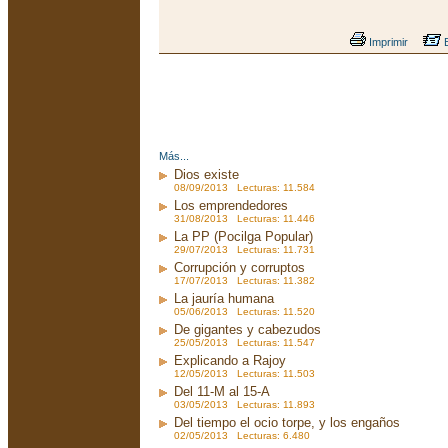
Imprimir
E
Más...
Dios existe
08/09/2013 Lecturas: 11.584
Los emprendedores
31/08/2013 Lecturas: 11.446
La PP (Pocilga Popular)
29/07/2013 Lecturas: 11.731
Corrupción y corruptos
17/07/2013 Lecturas: 11.382
La jauría humana
05/06/2013 Lecturas: 11.520
De gigantes y cabezudos
25/05/2013 Lecturas: 11.547
Explicando a Rajoy
12/05/2013 Lecturas: 11.503
Del 11-M al 15-A
03/05/2013 Lecturas: 11.893
Del tiempo el ocio torpe, y los engaños
02/05/2013 Lecturas: 6.480