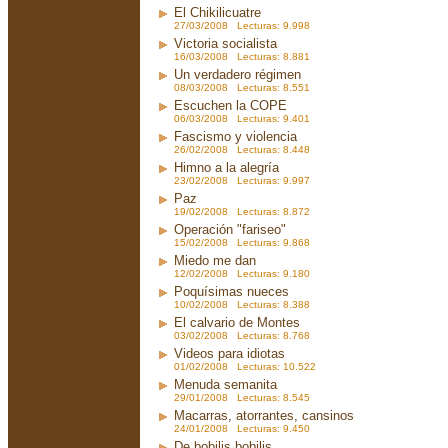
El Chikilicuatre
27/03/2008 Lecturas: 9.998
Victoria socialista
16/03/2008 Lecturas: 8.881
Un verdadero régimen
08/03/2008 Lecturas: 8.551
Escuchen la COPE
06/03/2008 Lecturas: 9.401
Fascismo y violencia
26/02/2008 Lecturas: 8.448
Himno a la alegría
23/02/2008 Lecturas: 9.997
Paz
19/02/2008 Lecturas: 8.872
Operación "fariseo"
15/02/2008 Lecturas: 9.868
Miedo me dan
12/02/2008 Lecturas: 9.180
Poquísimas nueces
10/02/2008 Lecturas: 8.388
El calvario de Montes
03/02/2008 Lecturas: 8.768
Videos para idiotas
01/02/2008 Lecturas: 10.522
Menuda semanita
29/01/2008 Lecturas: 8.545
Macarras, atorrantes, cansinos
24/01/2008 Lecturas: 9.450
De bobilis bobilis