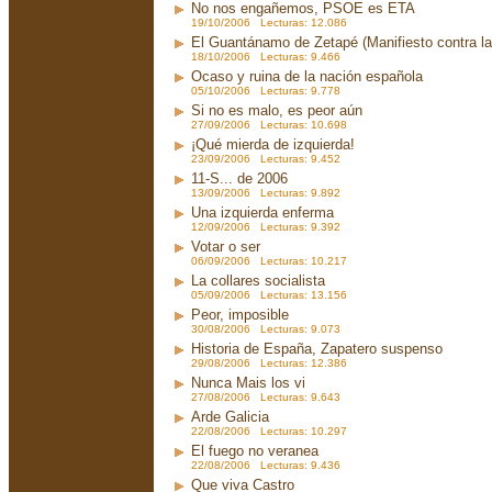
No nos engañemos, PSOE es ETA
19/10/2006 Lecturas: 12.086
El Guantánamo de Zetapé (Manifiesto contra la 
18/10/2006 Lecturas: 9.466
Ocaso y ruina de la nación española
05/10/2006 Lecturas: 9.778
Si no es malo, es peor aún
27/09/2006 Lecturas: 10.698
¡Qué mierda de izquierda!
23/09/2006 Lecturas: 9.452
11-S... de 2006
13/09/2006 Lecturas: 9.892
Una izquierda enferma
12/09/2006 Lecturas: 9.392
Votar o ser
06/09/2006 Lecturas: 10.217
La collares socialista
05/09/2006 Lecturas: 13.156
Peor, imposible
30/08/2006 Lecturas: 9.073
Historia de España, Zapatero suspenso
29/08/2006 Lecturas: 12.386
Nunca Mais los vi
27/08/2006 Lecturas: 9.643
Arde Galicia
22/08/2006 Lecturas: 10.297
El fuego no veranea
22/08/2006 Lecturas: 9.436
Que viva Castro