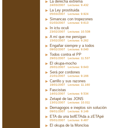
La derecha extrema
24/03/2007 Lecturas: 9.432
La Ley prostituida
05/03/2007 Lecturas: 9.924
Simancas con tropezones
01/03/2007 Lecturas: 9.613
In ictu oculi
23/02/2007 Lecturas: 10.538
A mí que me persigan
15/02/2007 Lecturas: 9.262
Engañar siempre y a todos
09/02/2007 Lecturas: 9.040
Todos contra el PP
29/01/2007 Lecturas: 11.537
El okupa-mocho
26/01/2007 Lecturas: 9.643
Será por cordones
21/01/2007 Lecturas: 9.166
Carrillo y sus razones
19/01/2007 Lecturas: 11.160
Fascistas
14/01/2007 Lecturas: 9.534
Zetapé de las JONS
13/01/2007 Lecturas: 10.011
Demagogos e ineptos sin solución
09/01/2007 Lecturas: 9.146
ETA da una bofETAda a zETApé
05/01/2007 Lecturas: 9.487
El okupa de la Moncloa