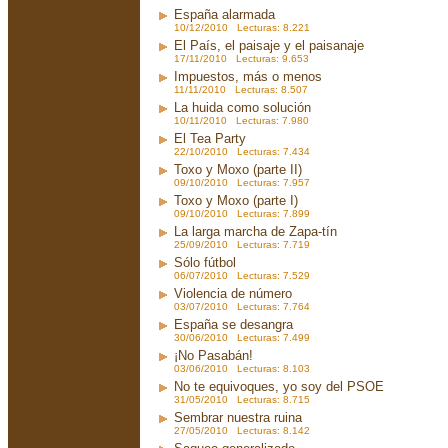
España alarmada
10/12/2010 Lecturas: 8.221
El País, el paisaje y el paisanaje
17/11/2010 Lecturas: 9.653
Impuestos, más o menos
11/11/2010 Lecturas: 8.507
La huida como solución
10/11/2010 Lecturas: 7.980
El Tea Party
22/10/2010 Lecturas: 7.434
Toxo y Moxo (parte II)
09/10/2010 Lecturas: 7.957
Toxo y Moxo (parte I)
09/10/2010 Lecturas: 7.899
La larga marcha de Zapa-tín
25/09/2010 Lecturas: 7.719
Sólo fútbol
06/07/2010 Lecturas: 7.529
Violencia de número
03/07/2010 Lecturas: 7.764
España se desangra
30/06/2010 Lecturas: 7.499
¡No Pasabán!
03/06/2010 Lecturas: 8.103
No te equivoques, yo soy del PSOE
31/05/2010 Lecturas: 8.715
Sembrar nuestra ruina
27/05/2010 Lecturas: 8.142