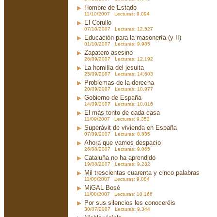
Hombre de Estado
11/10/2007 Lecturas: 9.094
El Corullo
07/10/2007 Lecturas: 12.527
Educación para la masonería (y II)
01/10/2007 Lecturas: 9.985
Zapatero asesino
26/09/2007 Lecturas: 12.192
La homilía del jesuita
25/09/2007 Lecturas: 14.603
Problemas de la derecha
20/09/2007 Lecturas: 10.977
Gobierno de España
14/09/2007 Lecturas: 10.016
El más tonto de cada casa
11/09/2007 Lecturas: 9.353
Superávit de vivienda en España
07/09/2007 Lecturas: 8.835
Ahora que vamos despacio
26/08/2007 Lecturas: 9.065
Cataluña no ha aprendido
19/08/2007 Lecturas: 9.232
Mil trescientas cuarenta y cinco palabras
11/08/2007 Lecturas: 9.084
MiGAL Bosé
11/08/2007 Lecturas: 10.166
Por sus silencios les conoceréis
30/07/2007 Lecturas: 9.344