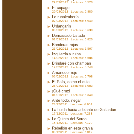
29/03/2012 Lecturas: 6.520
El copago
20/03/2012 Lecturas: 6.880
La rubalcabería
07/03/2012 Lecturas: 6.949
Urdangarín
03/03/2012 Lecturas: 6.638
Demasiado Estado
01/03/2012 Lecturas: 6.820
Banderas rojas
23/02/2012 Lecturas: 6.567
Izquierda y ruina
14/02/2012 Lecturas: 6.686
Brindaré con champán
12/02/2012 Lecturas: 6.748
Amanecer rojo
06/02/2012 Lecturas: 6.708
El País, como el culo
26/01/2012 Lecturas: 7.083
¡Qué cruz!
01/01/2012 Lecturas: 6.340
Ante todo, negar
28/12/2011 Lecturas: 6.651
La huida hacia adelante de Gallardón
17/12/2011 Lecturas: 7.233
La Quinta del Sordo
15/12/2011 Lecturas: 7.170
Rebelión en esta granja
03/12/2011 Lecturas: 7.019