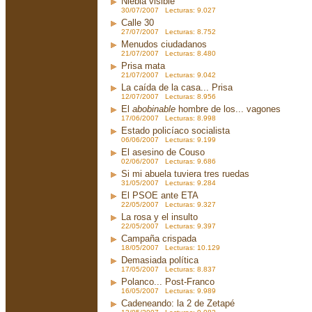
Niebla visible
30/07/2007 Lecturas: 9.027
Calle 30
27/07/2007 Lecturas: 8.752
Menudos ciudadanos
21/07/2007 Lecturas: 8.480
Prisa mata
21/07/2007 Lecturas: 9.042
La caída de la casa... Prisa
12/07/2007 Lecturas: 8.956
El
abobinable
hombre de los... vagones
17/06/2007 Lecturas: 8.998
Estado policíaco socialista
06/06/2007 Lecturas: 9.199
El asesino de Couso
02/06/2007 Lecturas: 9.686
Si mi abuela tuviera tres ruedas
31/05/2007 Lecturas: 9.284
El PSOE ante ETA
22/05/2007 Lecturas: 9.327
La rosa y el insulto
22/05/2007 Lecturas: 9.397
Campaña crispada
18/05/2007 Lecturas: 10.129
Demasiada política
17/05/2007 Lecturas: 8.837
Polanco... Post-Franco
16/05/2007 Lecturas: 9.989
Cadeneando: la 2 de Zetapé