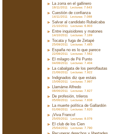
La zorra en el gallinero
18/11/2011 Lecturas: 7.643
Cuestión de confianza
14/11/2011 Lecturas: 7.088
Salvar al candidato Rubalcaba
21/10/2011 Lecturas: 6.903
Entre inquisidores y matones
14/10/2011 Lecturas: 7.189
Tocata y fuga de Zetapé
25/09/2011 Lecturas: 7.485
España no es lo que parece
22/08/2011 Lecturas: 7.562
El milagro de Pé Punto
04/08/2011 Lecturas: 7.404
La cabalgata de los perroflautas
21/06/2011 Lecturas: 7.922
Indignados diz que estais
15/06/2011 Lecturas: 7.997
Llamáme Alfredo
08/06/2011 Lecturas: 7.827
De profesión, trileros
05/06/2011 Lecturas: 7.838
La muerte política de Gallardón
01/06/2011 Lecturas: 7.620
¡Viva Franco!
25/05/2011 Lecturas: 8.076
El club de los Cien
25/04/2011 Lecturas: 7.790
Recuperar derechos y libertades