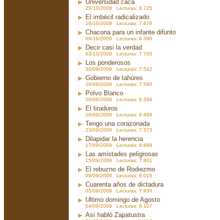
Universidad caca
25/10/2009 Lecturas: 8.725
El imbécil radicalizado
16/10/2009 Lecturas: 7.876
Chacona para un infante difunto
09/10/2009 Lecturas: 8.390
Decir casi la verdad
03/10/2009 Lecturas: 7.705
Los ponderosos
30/09/2009 Lecturas: 7.542
Gobierno de tahúres
29/09/2009 Lecturas: 7.590
Polvo Blanco
28/09/2009 Lecturas: 8.294
El tiraduros
26/09/2009 Lecturas: 9.499
Tengo una corazonada
23/09/2009 Lecturas: 7.573
Dilapidar la herencia
17/09/2009 Lecturas: 8.889
Las amistades peligrosas
15/09/2009 Lecturas: 7.801
El rebuzno de Rodiezmo
09/09/2009 Lecturas: 8.015
Cuarenta años de dictadura
05/09/2009 Lecturas: 7.930
Ultimo domingo de Agosto
04/09/2009 Lecturas: 8.107
Así habló Zapatustra