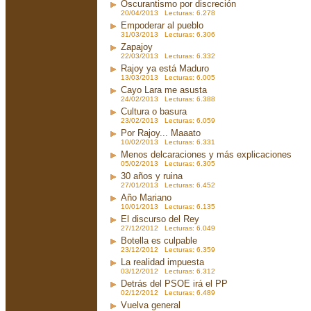
Oscurantismo por discreción
20/04/2013 Lecturas: 6.278
Empoderar al pueblo
31/03/2013 Lecturas: 6.306
Zapajoy
22/03/2013 Lecturas: 6.332
Rajoy ya está Maduro
13/03/2013 Lecturas: 6.005
Cayo Lara me asusta
24/02/2013 Lecturas: 6.388
Cultura o basura
23/02/2013 Lecturas: 6.059
Por Rajoy... Maaato
10/02/2013 Lecturas: 6.331
Menos delcaraciones y más explicaciones
05/02/2013 Lecturas: 6.305
30 años y ruina
27/01/2013 Lecturas: 6.452
Año Mariano
10/01/2013 Lecturas: 6.135
El discurso del Rey
27/12/2012 Lecturas: 6.049
Botella es culpable
23/12/2012 Lecturas: 6.359
La realidad impuesta
03/12/2012 Lecturas: 6.312
Detrás del PSOE irá el PP
02/12/2012 Lecturas: 6.489
Vuelva general