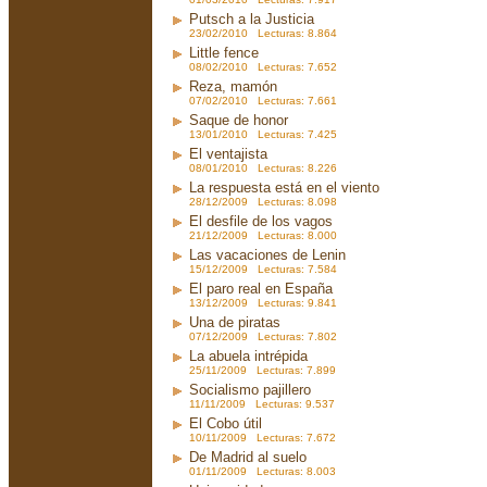
Putsch a la Justicia
23/02/2010 Lecturas: 8.864
Little fence
08/02/2010 Lecturas: 7.652
Reza, mamón
07/02/2010 Lecturas: 7.661
Saque de honor
13/01/2010 Lecturas: 7.425
El ventajista
08/01/2010 Lecturas: 8.226
La respuesta está en el viento
28/12/2009 Lecturas: 8.098
El desfile de los vagos
21/12/2009 Lecturas: 8.000
Las vacaciones de Lenin
15/12/2009 Lecturas: 7.584
El paro real en España
13/12/2009 Lecturas: 9.841
Una de piratas
07/12/2009 Lecturas: 7.802
La abuela intrépida
25/11/2009 Lecturas: 7.899
Socialismo pajillero
11/11/2009 Lecturas: 9.537
El Cobo útil
10/11/2009 Lecturas: 7.672
De Madrid al suelo
01/11/2009 Lecturas: 8.003