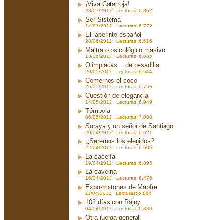
¡Viva Catarroja!
28/07/2012 Lecturas: 6.862
Ser Sistema
14/07/2012 Lecturas: 6.772
El laberinto español
28/06/2012 Lecturas: 6.516
Maltrato psicológico masivo
13/06/2012 Lecturas: 6.885
Olimpiadas... de pesadilla
29/05/2012 Lecturas: 6.644
Comernos el coco
26/05/2012 Lecturas: 6.756
Cuestión de elegancia
14/05/2012 Lecturas: 6.949
Tómbola
06/05/2012 Lecturas: 7.008
Soraya y un señor de Santiago
29/04/2012 Lecturas: 6.621
¿Seremos los elegidos?
22/04/2012 Lecturas: 6.605
La cacería
19/04/2012 Lecturas: 6.895
La caverna
16/04/2012 Lecturas: 6.476
Expo-matones de Mapfre
11/04/2012 Lecturas: 6.864
102 días con Rajoy
04/04/2012 Lecturas: 6.880
Otra juerga general