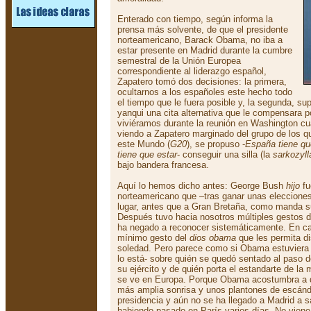
Enterado con tiempo, según informa la
prensa más solvente, de que el presidente
norteamericano, Barack Obama, no iba a
estar presente en Madrid durante la cumbre
semestral de la Unión Europea
correspondiente al liderazgo español,
Zapatero tomó dos decisiones: la primera,
ocultarnos a los españoles este hecho todo
el tiempo que le fuera posible y, la segunda, sup
yanqui una cita alternativa que le compensara p
viviéramos durante la reunión en Washington c
viendo a Zapatero marginado del grupo de los qu
este Mundo (
G20
), se propuso -
España tiene qu
tiene que estar
- conseguir una silla (la
sarkozyll
bajo bandera francesa.
Aquí lo hemos dicho antes: George Bush
hijo
fu
norteamericano que –tras ganar unas elecciones
lugar, antes que a Gran Bretaña, como manda su
Después tuvo hacia nosotros múltiples gestos 
ha negado a reconocer sistemáticamente. En ca
mínimo gesto del
dios obama
que les permita di
soledad. Pero parece como si Obama estuviera 
lo está- sobre quién se quedó sentado al paso 
su ejército y de quién porta el estandarte de la
se ve en Europa. Porque Obama acostumbra a di
más amplia sonrisa y unos plantones de escán
presidencia y aún no se ha llegado a Madrid a sa
habiendo pasado en París varios días. No viene