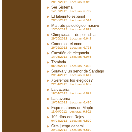
28/07/2012 Lecturas: 6.860
Ser Sistema
14/07/2012 Lecturas: 6.769
El laberinto español
28/06/2012 Lecturas: 6.514
Maltrato psicológico masivo
13/06/2012 Lecturas: 6.877
Olimpiadas... de pesadilla
29/05/2012 Lecturas: 6.642
Comernos el coco
26/05/2012 Lecturas: 6.753
Cuestión de elegancia
14/05/2012 Lecturas: 6.946
Tómbola
06/05/2012 Lecturas: 7.008
Soraya y un señor de Santiago
29/04/2012 Lecturas: 6.617
¿Seremos los elegidos?
22/04/2012 Lecturas: 6.602
La cacería
19/04/2012 Lecturas: 6.892
La caverna
16/04/2012 Lecturas: 6.476
Expo-matones de Mapfre
11/04/2012 Lecturas: 6.862
102 días con Rajoy
04/04/2012 Lecturas: 6.879
Otra juerga general
29/03/2012 Lecturas: 6.519