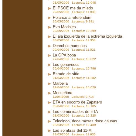
23/05/2006 Lecturas: 19.048
El PSOE me da miedo
22/05/2006 Lecturas: 11.030
Polanco a referéndum
20/05/2006 Lecturas: 9.281
Evo Modales
20/05/2006 Lecturas: 10.359
El ala izquierda de la extrema izquierda
08/05/2006 Lecturas: 11.358
Derechos humonos
29/04/2006 Lecturas: 11.521
La OPA boba
27/04/2006 Lecturas: 10.022
Los genoveses
25/04/2006 Lecturas: 16.796
Estado de sitio
24/04/2006 Lecturas: 14.282
Marbella
19/04/2006 Lecturas: 10.026
Monseñora
11/04/2006 Lecturas: 9.714
ETA en socorro de Zapatero
03/04/2006 Lecturas: 10.185
Los comunicados de ETA
28/03/2006 Lecturas: 12.228
Telecinco, doce meses doce causas
28/03/2006 Lecturas: 12.489
Las sombras del 11-M
23/03/2006 Lecturas: 11.630