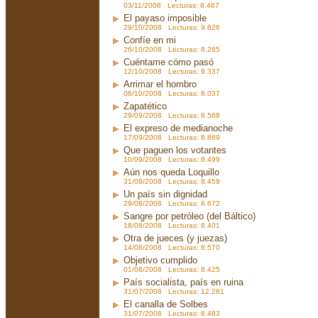
03/11/2008 Lecturas: 8.467
El payaso imposible
29/10/2008 Lecturas: 9.626
Confíe en mi
26/10/2008 Lecturas: 8.265
Cuéntame cómo pasó
12/10/2008 Lecturas: 9.337
Arrimar el hombro
06/10/2008 Lecturas: 8.037
Zapatético
29/09/2008 Lecturas: 8.568
El expreso de medianoche
17/09/2008 Lecturas: 8.869
Que paguen los votantes
10/09/2008 Lecturas: 8.499
Aún nos queda Loquillo
31/08/2008 Lecturas: 8.459
Un país sin dignidad
29/08/2008 Lecturas: 8.672
Sangre por petróleo (del Báltico)
18/08/2008 Lecturas: 8.401
Otra de jueces (y juezas)
14/08/2008 Lecturas: 8.570
Objetivo cumplido
01/08/2008 Lecturas: 8.425
País socialista, país en ruina
31/07/2008 Lecturas: 12.281
El canalla de Solbes
31/07/2008 Lecturas: 8.483