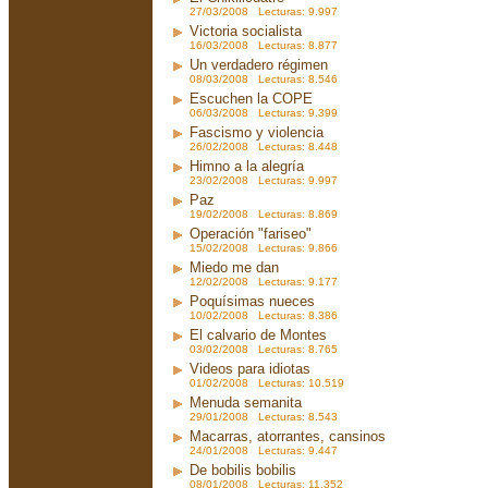
27/03/2008 Lecturas: 9.997
Victoria socialista
16/03/2008 Lecturas: 8.877
Un verdadero régimen
08/03/2008 Lecturas: 8.546
Escuchen la COPE
06/03/2008 Lecturas: 9.399
Fascismo y violencia
26/02/2008 Lecturas: 8.448
Himno a la alegría
23/02/2008 Lecturas: 9.997
Paz
19/02/2008 Lecturas: 8.869
Operación "fariseo"
15/02/2008 Lecturas: 9.866
Miedo me dan
12/02/2008 Lecturas: 9.177
Poquísimas nueces
10/02/2008 Lecturas: 8.386
El calvario de Montes
03/02/2008 Lecturas: 8.765
Videos para idiotas
01/02/2008 Lecturas: 10.519
Menuda semanita
29/01/2008 Lecturas: 8.543
Macarras, atorrantes, cansinos
24/01/2008 Lecturas: 9.447
De bobilis bobilis
08/01/2008 Lecturas: 11.352