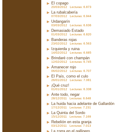
El copago
20/03/2012 Lecturas: 6.873
La rubalcabería
07/03/2012 Lecturas: 6.944
Urdangarín
03/03/2012 Lecturas: 6.636
Demasiado Estado
01/03/2012 Lecturas: 6.820
Banderas rojas
23/02/2012 Lecturas: 6.563
Izquierda y ruina
14/02/2012 Lecturas: 6.685
Brindaré con champán
12/02/2012 Lecturas: 6.745
Amanecer rojo
06/02/2012 Lecturas: 6.707
El País, como el culo
26/01/2012 Lecturas: 7.081
¡Qué cruz!
01/01/2012 Lecturas: 6.338
Ante todo, negar
28/12/2011 Lecturas: 6.648
La huida hacia adelante de Gallardón
17/12/2011 Lecturas: 7.231
La Quinta del Sordo
15/12/2011 Lecturas: 7.169
Rebelión en esta granja
03/12/2011 Lecturas: 7.013
La zorra en el gallinero