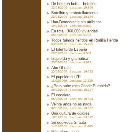
De bote en bote... botellón
22/03/2006 Lecturas: 10.360
Botellón y embotellamiento
22/03/2006 Lecturas: 10.136
Una Democracia sin atributos
19/03/2006 Lecturas: 9.840
En total, 360.000 viviendas
05/03/2006 Lecturas: 9.706
Todos fuimos heridos en Rodilla Herida
03/03/2006 Lecturas: 15.225
El talento de España
28/02/2006 Lecturas: 9.564
Izquierda y gramática
25/02/2006 Lecturas: 9.629
Abu Ghraib
23/02/2006 Lecturas: 10.015
El papelón de ZP
11/02/2006 Lecturas: 10.520
¿Pero sabe esto Conde Pumpido?
08/02/2006 Lecturas: 10.237
El cocalero
05/02/2006 Lecturas: 10.824
Veinte años no es nada
02/02/2006 Lecturas: 10.552
Una cultura de colores
18/01/2006 Lecturas: 13.692
Se equivoca Girauta
14/01/2006 Lecturas: 11.405
Más claro, agua