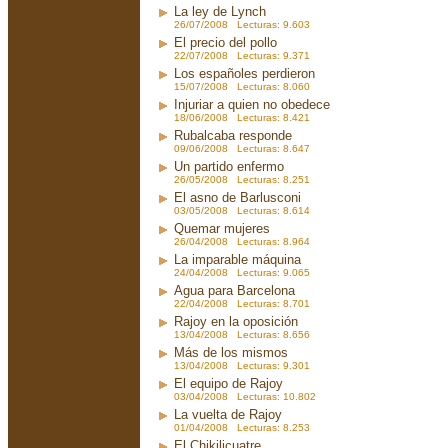
La ley de Lynch
26/07/2008 Lecturas: 9.603
El precio del pollo
22/07/2008 Lecturas: 9.371
Los españoles perdieron
15/07/2008 Lecturas: 8.060
Injuriar a quien no obedece
18/06/2008 Lecturas: 8.421
Rubalcaba responde
09/06/2008 Lecturas: 8.647
Un partido enfermo
26/05/2008 Lecturas: 8.251
El asno de Barlusconi
03/05/2008 Lecturas: 8.614
Quemar mujeres
26/04/2008 Lecturas: 8.964
La imparable máquina
24/04/2008 Lecturas: 9.065
Agua para Barcelona
22/04/2008 Lecturas: 8.701
Rajoy en la oposición
13/04/2008 Lecturas: 8.656
Más de los mismos
13/04/2008 Lecturas: 9.301
El equipo de Rajoy
03/04/2008 Lecturas: 10.802
La vuelta de Rajoy
01/04/2008 Lecturas: 8.253
El Chikilicuatre