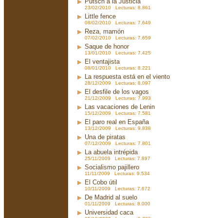
Putsch a la Justicia
23/02/2010 Lecturas: 8.861
Little fence
08/02/2010 Lecturas: 7.649
Reza, mamón
07/02/2010 Lecturas: 7.659
Saque de honor
13/01/2010 Lecturas: 7.425
El ventajista
08/01/2010 Lecturas: 8.221
La respuesta está en el viento
28/12/2009 Lecturas: 8.097
El desfile de los vagos
21/12/2009 Lecturas: 7.993
Las vacaciones de Lenin
15/12/2009 Lecturas: 7.581
El paro real en España
13/12/2009 Lecturas: 9.838
Una de piratas
07/12/2009 Lecturas: 7.801
La abuela intrépida
25/11/2009 Lecturas: 7.897
Socialismo pajillero
11/11/2009 Lecturas: 9.534
El Cobo útil
10/11/2009 Lecturas: 7.672
De Madrid al suelo
01/11/2009 Lecturas: 8.000
Universidad caca