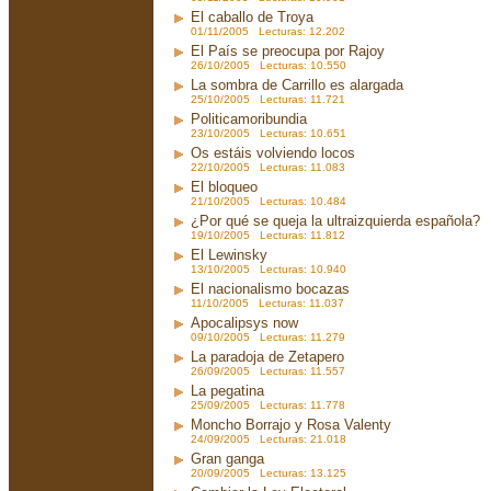
El caballo de Troya
01/11/2005 Lecturas: 12.202
El País se preocupa por Rajoy
26/10/2005 Lecturas: 10.550
La sombra de Carrillo es alargada
25/10/2005 Lecturas: 11.721
Politicamoribundia
23/10/2005 Lecturas: 10.651
Os estáis volviendo locos
22/10/2005 Lecturas: 11.083
El bloqueo
21/10/2005 Lecturas: 10.484
¿Por qué se queja la ultraizquierda española?
19/10/2005 Lecturas: 11.812
El Lewinsky
13/10/2005 Lecturas: 10.940
El nacionalismo bocazas
11/10/2005 Lecturas: 11.037
Apocalipsys now
09/10/2005 Lecturas: 11.279
La paradoja de Zetapero
26/09/2005 Lecturas: 11.557
La pegatina
25/09/2005 Lecturas: 11.778
Moncho Borrajo y Rosa Valenty
24/09/2005 Lecturas: 21.018
Gran ganga
20/09/2005 Lecturas: 13.125