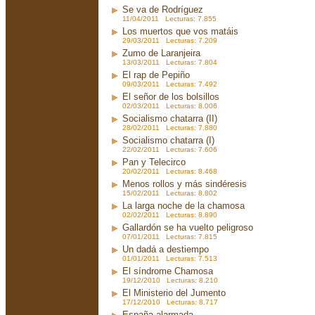
Se va de Rodríguez
11/04/2011 Lecturas: 7.855
Los muertos que vos matáis
29/03/2011 Lecturas: 7.209
Zumo de Laranjeira
13/03/2011 Lecturas: 7.804
El rap de Pepiño
09/03/2011 Lecturas: 7.492
El señor de los bolsillos
02/03/2011 Lecturas: 8.006
Socialismo chatarra (II)
28/02/2011 Lecturas: 7.880
Socialismo chatarra (I)
22/02/2011 Lecturas: 7.606
Pan y Telecirco
20/02/2011 Lecturas: 8.468
Menos rollos y más sindéresis
15/02/2011 Lecturas: 8.802
La larga noche de la chamosa
02/02/2011 Lecturas: 8.890
Gallardón se ha vuelto peligroso
07/01/2011 Lecturas: 7.815
Un dadá a destiempo
01/01/2011 Lecturas: 7.513
El síndrome Chamosa
19/12/2010 Lecturas: 8.210
El Ministerio del Jumento
17/12/2010 Lecturas: 8.717
España alarmada