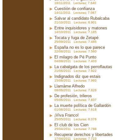
18/11/2011 Lecturas: 7.640
Cuestión de confianza
14/11/2011 Lecturas: 7.087
Salvar al candidato Rubalcaba
21/10/2011 Lecturas: 6.901
Entre inquisidores y matones
14/10/2011 Lecturas: 7.185
Tocata y fuga de Zetapé
25/09/2011 Lecturas: 7.485
España no es lo que parece
22/08/2011 Lecturas: 7.560
El milagro de Pé Punto
04/08/2011 Lecturas: 7.403
La cabalgata de los perroflautas
21/06/2011 Lecturas: 7.922
Indignados diz que estais
15/06/2011 Lecturas: 7.993
Llamáme Alfredo
08/06/2011 Lecturas: 7.826
De profesión, trileros
05/06/2011 Lecturas: 7.837
La muerte política de Gallardón
01/06/2011 Lecturas: 7.618
¡Viva Franco!
25/05/2011 Lecturas: 8.076
El club de los Cien
25/04/2011 Lecturas: 7.788
Recuperar derechos y libertades
17/04/2011 Lecturas: 7.723