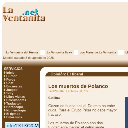
La Ventanita del Humor
La Ventanita Sexy
Los Foros de La Ventanita
Li
Madrid, sábado 8 de agosto de 2026
SERVICIOS
Inicio
Opinión: El liberal
Humor
Foros
Chat
Los muertos de Polanco
Encuestas
Juegos
14/12/2004 Lecturas: 11.772
Sexy
Libro visitas
Catilina
Calculadoras
Traductor
Gozan de buena salud. De esto no cabe
Horóscopo
duda. Para el Grupo Prisa no cabe mayor
Numerología
El tiempo
fracaso.
Enlázanos
Los muertos de Polanco son dos
fundamentalmente: el delincuente