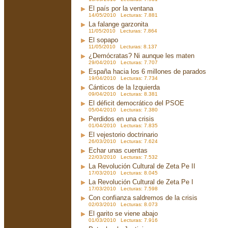
El país por la ventana
14/05/2010 Lecturas: 7.881
La falange garzonita
11/05/2010 Lecturas: 7.864
El sopapo
11/05/2010 Lecturas: 8.137
¿Demócratas? Ni aunque les maten
29/04/2010 Lecturas: 7.707
España hacia los 6 millones de parados
19/04/2010 Lecturas: 7.734
Cánticos de la Izquierda
09/04/2010 Lecturas: 8.381
El déficit democrático del PSOE
05/04/2010 Lecturas: 7.380
Perdidos en una crisis
01/04/2010 Lecturas: 7.835
El vejestorio doctrinario
26/03/2010 Lecturas: 7.624
Echar unas cuentas
22/03/2010 Lecturas: 7.532
La Revolución Cultural de Zeta Pe II
17/03/2010 Lecturas: 8.045
La Revolución Cultural de Zeta Pe I
17/03/2010 Lecturas: 7.598
Con confianza saldremos de la crisis
02/03/2010 Lecturas: 8.073
El garito se viene abajo
01/03/2010 Lecturas: 7.916