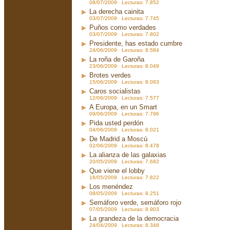
08/07/2009 Lecturas: 7.852
La derecha cainita
03/07/2009 Lecturas: 7.745
Puños como verdades
03/07/2009 Lecturas: 7.802
Presidente, has estado cumbre
24/06/2009 Lecturas: 8.584
La roña de Garoña
23/06/2009 Lecturas: 8.049
Brotes verdes
15/06/2009 Lecturas: 8.093
Caros socialistas
12/06/2009 Lecturas: 7.577
A Europa, en un Smart
09/06/2009 Lecturas: 7.796
Pida usted perdón
04/06/2009 Lecturas: 8.021
De Madrid a Moscú
02/06/2009 Lecturas: 8.478
La alianza de las galaxias
20/05/2009 Lecturas: 7.682
Que viene el lobby
16/05/2009 Lecturas: 7.822
Los menéndez
08/05/2009 Lecturas: 8.251
Semáforo verde, semáforo rojo
07/05/2009 Lecturas: 8.903
La grandeza de la democracia
24/04/2009 Lecturas: 8.348