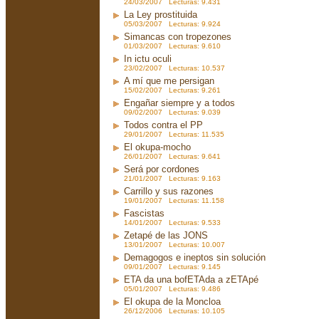
24/03/2007 Lecturas: 9.431
La Ley prostituida
05/03/2007 Lecturas: 9.924
Simancas con tropezones
01/03/2007 Lecturas: 9.610
In ictu oculi
23/02/2007 Lecturas: 10.537
A mí que me persigan
15/02/2007 Lecturas: 9.261
Engañar siempre y a todos
09/02/2007 Lecturas: 9.039
Todos contra el PP
29/01/2007 Lecturas: 11.535
El okupa-mocho
26/01/2007 Lecturas: 9.641
Será por cordones
21/01/2007 Lecturas: 9.163
Carrillo y sus razones
19/01/2007 Lecturas: 11.158
Fascistas
14/01/2007 Lecturas: 9.533
Zetapé de las JONS
13/01/2007 Lecturas: 10.007
Demagogos e ineptos sin solución
09/01/2007 Lecturas: 9.145
ETA da una bofETAda a zETApé
05/01/2007 Lecturas: 9.486
El okupa de la Moncloa
26/12/2006 Lecturas: 10.105