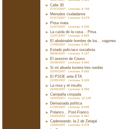
Calle 30
27/07/2007 Lecturas: 8.749
Menudos ciudadanos
21/07/2007 Lecturas: 8.479
Prisa mata
21/07/2007 Lecturas: 9.036
La caída de la casa... Prisa
12/07/2007 Lecturas: 8.955
El
abobinable
hombre de los... vagones
17/06/2007 Lecturas: 8.997
Estado policíaco socialista
06/06/2007 Lecturas: 9.197
El asesino de Couso
02/06/2007 Lecturas: 9.682
Si mi abuela tuviera tres ruedas
31/05/2007 Lecturas: 9.282
El PSOE ante ETA
22/05/2007 Lecturas: 9.326
La rosa y el insulto
22/05/2007 Lecturas: 9.394
Campaña crispada
18/05/2007 Lecturas: 10.128
Demasiada política
17/05/2007 Lecturas: 8.836
Polanco... Post-Franco
16/05/2007 Lecturas: 9.987
Cadeneando: la 2 de Zetapé
13/05/2007 Lecturas: 9.078