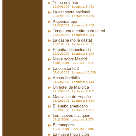
Yo no soy ése
15/04/2009 Lecturas: 8.041
La escopeta nacional
22/02/2009 Lecturas: 8.776
A quemarropa
01/02/2009 Lecturas: 8.408
Tengo una mentira para usted
28/01/2009 Lecturas: 8.284
La caspa (no la casta)
15/01/2009 Lecturas: 8.371
España desacelerada
15/01/2009 Lecturas: 9.254
Nieve sobre Madrid
11/01/2009 Lecturas: 8.511
La constante Z
07/01/2009 Lecturas: 10.028
Annus horribilis
31/12/2008 Lecturas: 8.143
Un hotel de Mallorca
22/12/2008 Lecturas: 8.112
Maravillas de España
03/12/2008 Lecturas: 8.524
El sueño americano
02/12/2008 Lecturas: 8.177
Los nuevos caciques
27/11/2008 Lecturas: 8.570
El canapero
13/11/2008 Lecturas: 8.805
La nueva Inquisición