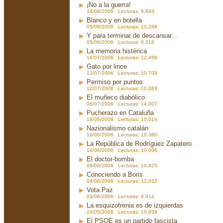
¡No a la guerra!
14/08/2006 Lecturas: 9.693
Blanco y en botella
05/08/2006 Lecturas: 10.248
Y para terminar de descansar...
05/08/2006 Lecturas: 9.316
La memoria histérica
16/07/2006 Lecturas: 12.456
Gato por lince
12/07/2006 Lecturas: 10.709
Permiso por puntos
12/07/2006 Lecturas: 10.083
El muñeco diabólico
06/07/2006 Lecturas: 14.007
Pucherazo en Cataluña
19/06/2006 Lecturas: 10.014
Nazionalismo catalán
16/06/2006 Lecturas: 10.380
La República de Rodríguez Zapatero
14/06/2006 Lecturas: 10.096
El doctor-bomba
09/06/2006 Lecturas: 10.825
Conociendo a Boris
04/06/2006 Lecturas: 12.032
Vota Paz
03/06/2006 Lecturas: 9.914
La esquizofrenia es de izquierdas
24/05/2006 Lecturas: 10.038
El PSOE es un partido fascista