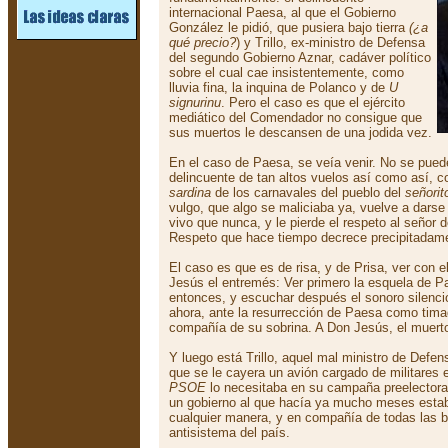
internacional Paesa, al que el Gobierno
González le pidió, que pusiera bajo tierra
(¿a
qué precio?
) y Trillo, ex-ministro de Defensa
del segundo Gobierno Aznar, cadáver político
sobre el cual cae insistentemente, como
lluvia fina, la inquina de Polanco y de
U
signurinu
. Pero el caso es que el ejército
mediático del Comendador no consigue que
sus muertos le descansen de una jodida vez.
En el caso de Paesa, se veía venir. No se puede
delincuente de tan altos vuelos así como así, c
sardina
de los carnavales del pueblo del
señorit
vulgo, que algo se maliciaba ya, vuelve a darse
vivo que nunca, y le pierde el respeto al señor d
Respeto que hace tiempo decrece precipitadam
El caso es que es de risa, y de Prisa, ver con 
Jesús el entremés: Ver primero la esquela de P
entonces, y escuchar después el sonoro silencio
ahora, ante la resurrección de Paesa como timad
compañía de su sobrina. A Don Jesús, el muerto
Y luego está Trillo, aquel mal ministro de Defen
que se le cayera un avión cargado de militares
PSOE
lo necesitaba en su campaña preelectoral,
un gobierno al que hacía ya mucho meses estab
cualquier manera, y en compañía de todas las b
antisistema del país.