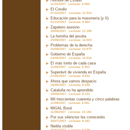
Hombre de Estado
11/10/2007 Lecturas: 9.094
El Corullo
07/10/2007 Lecturas: 12.524
Educación para la masonería (y II)
01/10/2007 Lecturas: 9.984
Zapatero asesino
26/09/2007 Lecturas: 12.188
La homilía del jesuita
25/09/2007 Lecturas: 14.600
Problemas de la derecha
20/09/2007 Lecturas: 10.975
Gobierno de España
14/09/2007 Lecturas: 10.016
El más tonto de cada casa
11/09/2007 Lecturas: 9.353
Superávit de vivienda en España
07/09/2007 Lecturas: 8.832
Ahora que vamos despacio
26/08/2007 Lecturas: 9.059
Cataluña no ha aprendido
19/08/2007 Lecturas: 9.232
Mil trescientas cuarenta y cinco palabras
11/08/2007 Lecturas: 9.081
MiGAL Bosé
11/08/2007 Lecturas: 10.164
Por sus silencios les conoceréis
30/07/2007 Lecturas: 9.342
Niebla visible
30/07/2007 Lecturas: 9.026