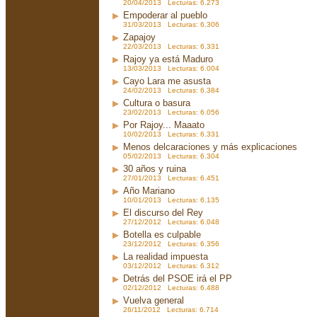
20/04/2013 Lecturas: 6.273
Empoderar al pueblo
31/03/2013 Lecturas: 6.306
Zapajoy
22/03/2013 Lecturas: 6.331
Rajoy ya está Maduro
13/03/2013 Lecturas: 6.004
Cayo Lara me asusta
24/02/2013 Lecturas: 6.384
Cultura o basura
23/02/2013 Lecturas: 6.056
Por Rajoy... Maaato
10/02/2013 Lecturas: 6.331
Menos delcaraciones y más explicaciones
05/02/2013 Lecturas: 6.304
30 años y ruina
27/01/2013 Lecturas: 6.451
Año Mariano
10/01/2013 Lecturas: 6.135
El discurso del Rey
27/12/2012 Lecturas: 6.048
Botella es culpable
23/12/2012 Lecturas: 6.356
La realidad impuesta
03/12/2012 Lecturas: 6.312
Detrás del PSOE irá el PP
02/12/2012 Lecturas: 6.488
Vuelva general
26/11/2012 Lecturas: 6.714