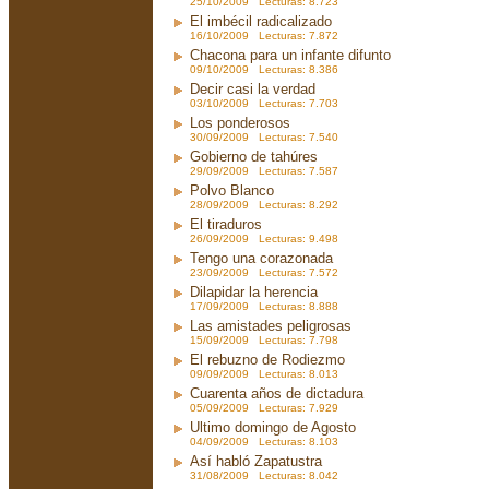
25/10/2009 Lecturas: 8.723
El imbécil radicalizado
16/10/2009 Lecturas: 7.872
Chacona para un infante difunto
09/10/2009 Lecturas: 8.386
Decir casi la verdad
03/10/2009 Lecturas: 7.703
Los ponderosos
30/09/2009 Lecturas: 7.540
Gobierno de tahúres
29/09/2009 Lecturas: 7.587
Polvo Blanco
28/09/2009 Lecturas: 8.292
El tiraduros
26/09/2009 Lecturas: 9.498
Tengo una corazonada
23/09/2009 Lecturas: 7.572
Dilapidar la herencia
17/09/2009 Lecturas: 8.888
Las amistades peligrosas
15/09/2009 Lecturas: 7.798
El rebuzno de Rodiezmo
09/09/2009 Lecturas: 8.013
Cuarenta años de dictadura
05/09/2009 Lecturas: 7.929
Ultimo domingo de Agosto
04/09/2009 Lecturas: 8.103
Así habló Zapatustra
31/08/2009 Lecturas: 8.042