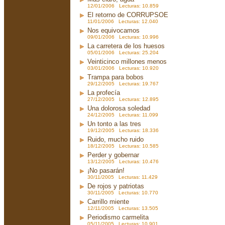
12/01/2006 Lecturas: 10.859
El retorno de CORRUPSOE
11/01/2006 Lecturas: 12.040
Nos equivocamos
09/01/2006 Lecturas: 10.996
La carretera de los huesos
05/01/2006 Lecturas: 25.204
Veinticinco millones menos
03/01/2006 Lecturas: 10.920
Trampa para bobos
29/12/2005 Lecturas: 19.767
La profecía
27/12/2005 Lecturas: 12.895
Una dolorosa soledad
24/12/2005 Lecturas: 11.099
Un tonto a las tres
19/12/2005 Lecturas: 18.336
Ruido, mucho ruido
18/12/2005 Lecturas: 10.585
Perder y gobernar
13/12/2005 Lecturas: 10.476
¡No pasarán!
30/11/2005 Lecturas: 11.429
De rojos y patriotas
30/11/2005 Lecturas: 10.770
Carrillo miente
12/11/2005 Lecturas: 13.505
Periodismo carmelita
05/11/2005 Lecturas: 10.901