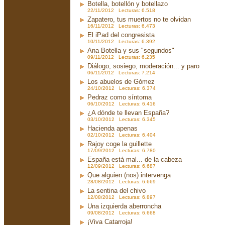
Botella, botellón y botellazo
22/11/2012 Lecturas: 6.518
Zapatero, tus muertos no te olvidan
16/11/2012 Lecturas: 6.473
El iPad del congresista
10/11/2012 Lecturas: 6.392
Ana Botella y sus "segundos"
09/11/2012 Lecturas: 6.235
Diálogo, sosiego, moderación... y paro
06/11/2012 Lecturas: 7.214
Los abuelos de Gómez
24/10/2012 Lecturas: 6.374
Pedraz como síntoma
06/10/2012 Lecturas: 6.416
¿A dónde te llevan España?
03/10/2012 Lecturas: 6.345
Hacienda apenas
02/10/2012 Lecturas: 6.404
Rajoy coge la guillette
17/09/2012 Lecturas: 6.780
España está mal... de la cabeza
12/09/2012 Lecturas: 6.687
Que alguien (nos) intervenga
28/08/2012 Lecturas: 6.669
La sentina del chivo
12/08/2012 Lecturas: 6.897
Una izquierda aberroncha
09/08/2012 Lecturas: 6.668
¡Viva Catarroja!