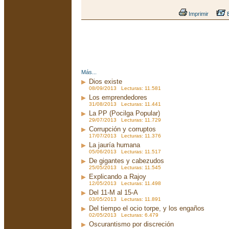
Imprimir
E
Más...
Dios existe
08/09/2013 Lecturas: 11.581
Los emprendedores
31/08/2013 Lecturas: 11.441
La PP (Pocilga Popular)
29/07/2013 Lecturas: 11.729
Corrupción y corruptos
17/07/2013 Lecturas: 11.376
La jauría humana
05/06/2013 Lecturas: 11.517
De gigantes y cabezudos
25/05/2013 Lecturas: 11.545
Explicando a Rajoy
12/05/2013 Lecturas: 11.498
Del 11-M al 15-A
03/05/2013 Lecturas: 11.891
Del tiempo el ocio torpe, y los engaños
02/05/2013 Lecturas: 6.479
Oscurantismo por discreción