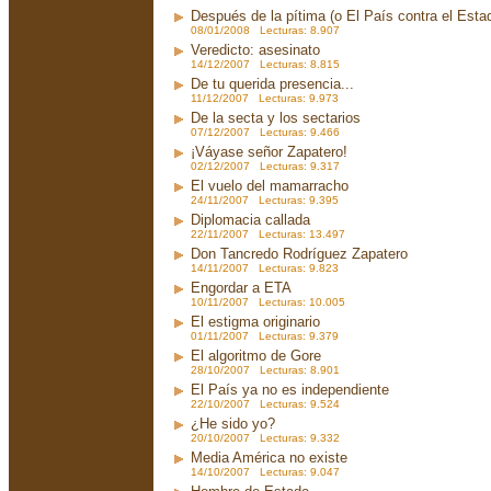
Después de la pítima (o El País contra el Est
08/01/2008 Lecturas: 8.907
Veredicto: asesinato
14/12/2007 Lecturas: 8.815
De tu querida presencia...
11/12/2007 Lecturas: 9.973
De la secta y los sectarios
07/12/2007 Lecturas: 9.466
¡Váyase señor Zapatero!
02/12/2007 Lecturas: 9.317
El vuelo del mamarracho
24/11/2007 Lecturas: 9.395
Diplomacia callada
22/11/2007 Lecturas: 13.497
Don Tancredo Rodríguez Zapatero
14/11/2007 Lecturas: 9.823
Engordar a ETA
10/11/2007 Lecturas: 10.005
El estigma originario
01/11/2007 Lecturas: 9.379
El algoritmo de Gore
28/10/2007 Lecturas: 8.901
El País ya no es independiente
22/10/2007 Lecturas: 9.524
¿He sido yo?
20/10/2007 Lecturas: 9.332
Media América no existe
14/10/2007 Lecturas: 9.047