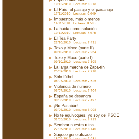
10/12/2010 Lecturas: 8.218
El País, el paisaje y el paisanaje
17/11/2010 Lecturas: 9.649
Impuestos, más o menos
11/11/2010 Lecturas: 8.505
La huida como solución
10/11/2010 Lecturas: 7.978
El Tea Party
22/10/2010 Lecturas: 7.431
Toxo y Moxo (parte II)
09/10/2010 Lecturas: 7.954
Toxo y Moxo (parte I)
09/10/2010 Lecturas: 7.895
La larga marcha de Zapa-tín
25/09/2010 Lecturas: 7.718
Sólo fútbol
06/07/2010 Lecturas: 7.526
Violencia de número
03/07/2010 Lecturas: 7.764
España se desangra
30/06/2010 Lecturas: 7.497
¡No Pasabán!
03/06/2010 Lecturas: 8.098
No te equivoques, yo soy del PSOE
31/05/2010 Lecturas: 8.713
Sembrar nuestra ruina
27/05/2010 Lecturas: 8.140
Saqueo generalizado
18/05/2010 Lecturas: 7.931