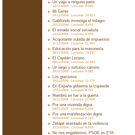
Un viaje a ninguna parte
24/12/2006 Lecturas: 9.080
Mi Gente
24/12/2006 Lecturas: 10.627
Gabilondo investiga el milagro
20/12/2006 Lecturas: 9.453
El estado social socialista
14/12/2006 Lecturas: 9.555
Acojonante subida de impuestos
11/12/2006 Lecturas: 12.301
Educación para la masonería
08/12/2006 Lecturas: 13.297
El Capitán Lozano
08/12/2006 Lecturas: 12.954
Un largo y tortuoso camino
29/11/2006 Lecturas: 9.095
Los graciosos
19/11/2006 Lecturas: 12.178
En España gobierna la izquierda
13/11/2006 Lecturas: 9.761
Mambrú se fue a la guerra
10/11/2006 Lecturas: 12.806
Por una vivienda digna
08/11/2006 Lecturas: 9.629
Por una manifestación digna
30/10/2006 Lecturas: 9.715
Zetapé asentado en la violencia
23/10/2006 Lecturas: 9.633
No nos engañemos, PSOE es ETA