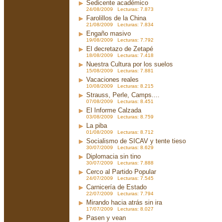
Sedicente académico
24/08/2009 Lecturas: 7.873
Farolillos de la China
21/08/2009 Lecturas: 7.834
Engaño masivo
19/08/2009 Lecturas: 7.792
El decretazo de Zetapé
18/08/2009 Lecturas: 7.418
Nuestra Cultura por los suelos
15/08/2009 Lecturas: 7.881
Vacaciones reales
10/08/2009 Lecturas: 8.215
Strauss, Perle, Camps....
07/08/2009 Lecturas: 8.451
El Informe Calzada
03/08/2009 Lecturas: 8.759
La piba
01/08/2009 Lecturas: 8.712
Socialismo de SICAV y tente tieso
30/07/2009 Lecturas: 8.629
Diplomacia sin tino
30/07/2009 Lecturas: 7.888
Cerco al Partido Popular
24/07/2009 Lecturas: 7.545
Carnicería de Estado
22/07/2009 Lecturas: 7.794
Mirando hacia atrás sin ira
17/07/2009 Lecturas: 8.027
Pasen y vean