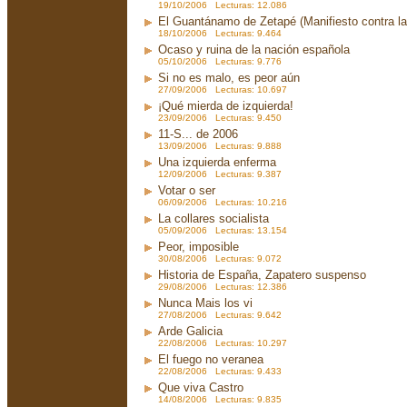
19/10/2006 Lecturas: 12.086
El Guantánamo de Zetapé (Manifiesto contra la 
18/10/2006 Lecturas: 9.464
Ocaso y ruina de la nación española
05/10/2006 Lecturas: 9.776
Si no es malo, es peor aún
27/09/2006 Lecturas: 10.697
¡Qué mierda de izquierda!
23/09/2006 Lecturas: 9.450
11-S... de 2006
13/09/2006 Lecturas: 9.888
Una izquierda enferma
12/09/2006 Lecturas: 9.387
Votar o ser
06/09/2006 Lecturas: 10.216
La collares socialista
05/09/2006 Lecturas: 13.154
Peor, imposible
30/08/2006 Lecturas: 9.072
Historia de España, Zapatero suspenso
29/08/2006 Lecturas: 12.386
Nunca Mais los vi
27/08/2006 Lecturas: 9.642
Arde Galicia
22/08/2006 Lecturas: 10.297
El fuego no veranea
22/08/2006 Lecturas: 9.433
Que viva Castro
14/08/2006 Lecturas: 9.835