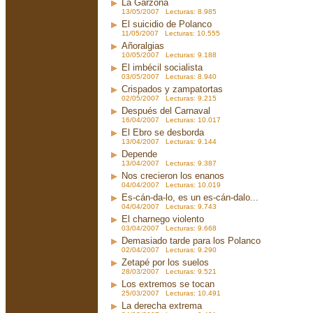
La Garzona
13/05/2007 Lecturas: 8.985
El suicidio de Polanco
11/05/2007 Lecturas: 10.555
Añoralgias
10/05/2007 Lecturas: 9.188
El imbécil socialista
03/05/2007 Lecturas: 8.940
Crispados y zampatortas
02/05/2007 Lecturas: 9.215
Después del Carnaval
16/04/2007 Lecturas: 10.017
El Ebro se desborda
13/04/2007 Lecturas: 9.144
Depende
13/04/2007 Lecturas: 9.387
Nos crecieron los enanos
04/04/2007 Lecturas: 10.019
Es-cán-da-lo, es un es-cán-dalo...
04/04/2007 Lecturas: 9.743
El charnego violento
03/04/2007 Lecturas: 9.668
Demasiado tarde para los Polanco
02/04/2007 Lecturas: 9.290
Zetapé por los suelos
28/03/2007 Lecturas: 9.521
Los extremos se tocan
25/03/2007 Lecturas: 10.491
La derecha extrema