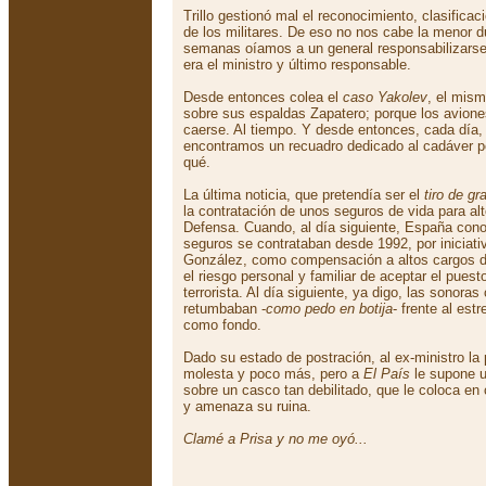
Trillo gestionó mal el reconocimiento, clasifica
de los militares. De eso no nos cabe la menor 
semanas oíamos a un general responsabilizarse 
era el ministro y último responsable.
Desde entonces colea el
caso Yakolev
, el mism
sobre sus espaldas Zapatero; porque los avione
caerse. Al tiempo. Y desde entonces, cada día, 
encontramos un recuadro dedicado al cadáver po
qué.
La última noticia, que pretendía ser el
tiro de gr
la contratación de unos seguros de vida para alt
Defensa. Cuando, al día siguiente, España conoc
seguros se contrataban desde 1992, por iniciativ
González, como compensación a altos cargos de
el riesgo personal y familiar de aceptar el puest
terrorista. Al día siguiente, ya digo, las sonor
retumbaban -
como pedo en botija
- frente al es
como fondo.
Dado su estado de postración, al ex-ministro la 
molesta y poco más, pero a
El País
le supone u
sobre un casco tan debilitado, que le coloca en 
y amenaza su ruina.
Clamé a Prisa y no me oyó...