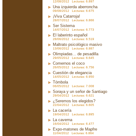
12/08/2012 Lecturas: 6.897
Una izquierda aberroncha
09/08/2012 Lecturas: 6.675
¡Viva Catarroja!
28/07/2012 Lecturas: 6.866
Ser Sistema
14/07/2012 Lecturas: 6.773
El laberinto español
28/06/2012 Lecturas: 6.519
Maltrato psicológico masivo
13/06/2012 Lecturas: 6.887
Olimpiadas... de pesadilla
29/05/2012 Lecturas: 6.645
Comernos el coco
26/05/2012 Lecturas: 6.756
Cuestión de elegancia
14/05/2012 Lecturas: 6.950
Tómbola
06/05/2012 Lecturas: 7.008
Soraya y un señor de Santiago
29/04/2012 Lecturas: 6.621
¿Seremos los elegidos?
22/04/2012 Lecturas: 6.605
La cacería
19/04/2012 Lecturas: 6.895
La caverna
16/04/2012 Lecturas: 6.477
Expo-matones de Mapfre
11/04/2012 Lecturas: 6.864