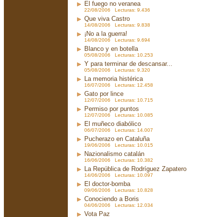
El fuego no veranea
22/08/2006 Lecturas: 9.436
Que viva Castro
14/08/2006 Lecturas: 9.838
¡No a la guerra!
14/08/2006 Lecturas: 9.694
Blanco y en botella
05/08/2006 Lecturas: 10.253
Y para terminar de descansar...
05/08/2006 Lecturas: 9.320
La memoria histérica
16/07/2006 Lecturas: 12.458
Gato por lince
12/07/2006 Lecturas: 10.715
Permiso por puntos
12/07/2006 Lecturas: 10.085
El muñeco diabólico
06/07/2006 Lecturas: 14.007
Pucherazo en Cataluña
19/06/2006 Lecturas: 10.015
Nazionalismo catalán
16/06/2006 Lecturas: 10.382
La República de Rodríguez Zapatero
14/06/2006 Lecturas: 10.097
El doctor-bomba
09/06/2006 Lecturas: 10.828
Conociendo a Boris
04/06/2006 Lecturas: 12.034
Vota Paz