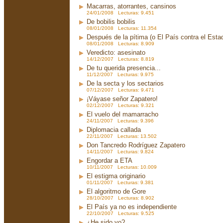
Macarras, atorrantes, cansinos
24/01/2008 Lecturas: 9.451
De bobilis bobilis
08/01/2008 Lecturas: 11.354
Después de la pítima (o El País contra el Est
08/01/2008 Lecturas: 8.909
Veredicto: asesinato
14/12/2007 Lecturas: 8.819
De tu querida presencia...
11/12/2007 Lecturas: 9.975
De la secta y los sectarios
07/12/2007 Lecturas: 9.471
¡Váyase señor Zapatero!
02/12/2007 Lecturas: 9.321
El vuelo del mamarracho
24/11/2007 Lecturas: 9.396
Diplomacia callada
22/11/2007 Lecturas: 13.502
Don Tancredo Rodríguez Zapatero
14/11/2007 Lecturas: 9.824
Engordar a ETA
10/11/2007 Lecturas: 10.009
El estigma originario
01/11/2007 Lecturas: 9.381
El algoritmo de Gore
28/10/2007 Lecturas: 8.902
El País ya no es independiente
22/10/2007 Lecturas: 9.525
¿He sido yo?