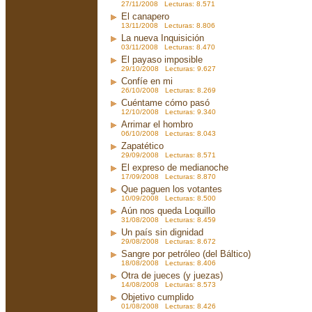
27/11/2008 Lecturas: 8.571
El canapero
13/11/2008 Lecturas: 8.806
La nueva Inquisición
03/11/2008 Lecturas: 8.470
El payaso imposible
29/10/2008 Lecturas: 9.627
Confíe en mi
26/10/2008 Lecturas: 8.269
Cuéntame cómo pasó
12/10/2008 Lecturas: 9.340
Arrimar el hombro
06/10/2008 Lecturas: 8.043
Zapatético
29/09/2008 Lecturas: 8.571
El expreso de medianoche
17/09/2008 Lecturas: 8.870
Que paguen los votantes
10/09/2008 Lecturas: 8.500
Aún nos queda Loquillo
31/08/2008 Lecturas: 8.459
Un país sin dignidad
29/08/2008 Lecturas: 8.672
Sangre por petróleo (del Báltico)
18/08/2008 Lecturas: 8.406
Otra de jueces (y juezas)
14/08/2008 Lecturas: 8.573
Objetivo cumplido
01/08/2008 Lecturas: 8.426