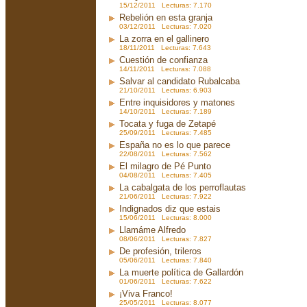
15/12/2011 Lecturas: 7.170
Rebelión en esta granja
03/12/2011 Lecturas: 7.020
La zorra en el gallinero
18/11/2011 Lecturas: 7.643
Cuestión de confianza
14/11/2011 Lecturas: 7.088
Salvar al candidato Rubalcaba
21/10/2011 Lecturas: 6.903
Entre inquisidores y matones
14/10/2011 Lecturas: 7.189
Tocata y fuga de Zetapé
25/09/2011 Lecturas: 7.485
España no es lo que parece
22/08/2011 Lecturas: 7.562
El milagro de Pé Punto
04/08/2011 Lecturas: 7.405
La cabalgata de los perroflautas
21/06/2011 Lecturas: 7.922
Indignados diz que estais
15/06/2011 Lecturas: 8.000
Llamáme Alfredo
08/06/2011 Lecturas: 7.827
De profesión, trileros
05/06/2011 Lecturas: 7.840
La muerte política de Gallardón
01/06/2011 Lecturas: 7.622
¡Viva Franco!
25/05/2011 Lecturas: 8.077