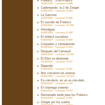
Polanco... Post-Franco
16/05/2007 Lecturas: 9.989
Cadeneando: la 2 de Zetapé
13/05/2007 Lecturas: 9.083
La Garzona
13/05/2007 Lecturas: 8.986
El suicidio de Polanco
11/05/2007 Lecturas: 10.559
Añoralgias
10/05/2007 Lecturas: 9.188
El imbécil socialista
03/05/2007 Lecturas: 8.946
Crispados y zampatortas
02/05/2007 Lecturas: 9.215
Después del Carnaval
16/04/2007 Lecturas: 10.020
El Ebro se desborda
13/04/2007 Lecturas: 9.147
Depende
13/04/2007 Lecturas: 9.391
Nos crecieron los enanos
04/04/2007 Lecturas: 10.019
Es-cán-da-lo, es un es-cán-dalo...
04/04/2007 Lecturas: 9.744
El charnego violento
03/04/2007 Lecturas: 9.670
Demasiado tarde para los Polanco
02/04/2007 Lecturas: 9.291
Zetapé por los suelos