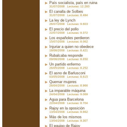
País socialista, país en ruina
31/07/2008 Lecturas: 12.283
El canalla de Solbes
31/07/2008 Lecturas: 8.484
La ley de Lynch
26/07/2008 Lecturas: 9.603
El precio del pollo
22/07/2008 Lecturas: 9.372
Los españoles perdieron
15/07/2008 Lecturas: 8.062
Injuriar a quien no obedece
18/06/2008 Lecturas: 8.421
Rubalcaba responde
09/06/2008 Lecturas: 8.650
Un partido enfermo
26/05/2008 Lecturas: 8.252
El asno de Barlusconi
03/05/2008 Lecturas: 8.615
Quemar mujeres
26/04/2008 Lecturas: 8.966
La imparable máquina
24/04/2008 Lecturas: 9.069
Agua para Barcelona
22/04/2008 Lecturas: 8.704
Rajoy en la oposición
13/04/2008 Lecturas: 8.662
Más de los mismos
13/04/2008 Lecturas: 9.307
El equipo de Rajoy