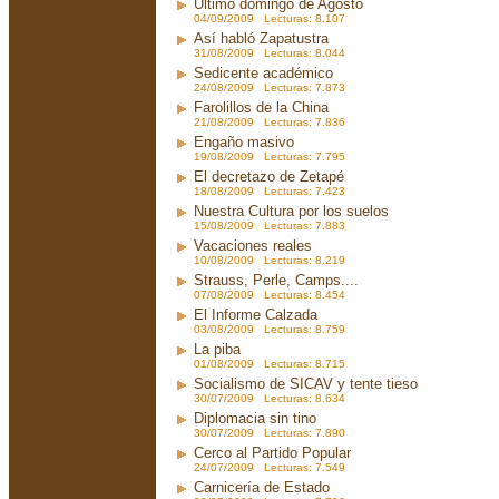
Ultimo domingo de Agosto
04/09/2009 Lecturas: 8.107
Así habló Zapatustra
31/08/2009 Lecturas: 8.044
Sedicente académico
24/08/2009 Lecturas: 7.873
Farolillos de la China
21/08/2009 Lecturas: 7.836
Engaño masivo
19/08/2009 Lecturas: 7.795
El decretazo de Zetapé
18/08/2009 Lecturas: 7.423
Nuestra Cultura por los suelos
15/08/2009 Lecturas: 7.883
Vacaciones reales
10/08/2009 Lecturas: 8.219
Strauss, Perle, Camps....
07/08/2009 Lecturas: 8.454
El Informe Calzada
03/08/2009 Lecturas: 8.759
La piba
01/08/2009 Lecturas: 8.715
Socialismo de SICAV y tente tieso
30/07/2009 Lecturas: 8.634
Diplomacia sin tino
30/07/2009 Lecturas: 7.890
Cerco al Partido Popular
24/07/2009 Lecturas: 7.549
Carnicería de Estado