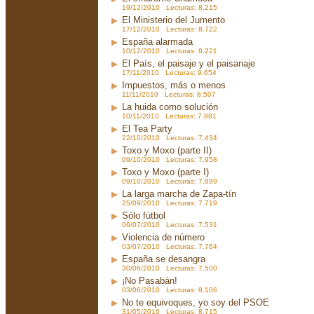
19/12/2010 Lecturas: 8.215
El Ministerio del Jumento
17/12/2010 Lecturas: 8.722
España alarmada
10/12/2010 Lecturas: 8.221
El País, el paisaje y el paisanaje
17/11/2010 Lecturas: 9.654
Impuestos, más o menos
11/11/2010 Lecturas: 8.507
La huida como solución
10/11/2010 Lecturas: 7.981
El Tea Party
22/10/2010 Lecturas: 7.434
Toxo y Moxo (parte II)
09/10/2010 Lecturas: 7.958
Toxo y Moxo (parte I)
09/10/2010 Lecturas: 7.899
La larga marcha de Zapa-tín
25/09/2010 Lecturas: 7.719
Sólo fútbol
06/07/2010 Lecturas: 7.531
Violencia de número
03/07/2010 Lecturas: 7.764
España se desangra
30/06/2010 Lecturas: 7.500
¡No Pasabán!
03/06/2010 Lecturas: 8.106
No te equivoques, yo soy del PSOE
31/05/2010 Lecturas: 8.715