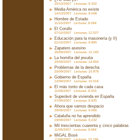
20/10/2007 Lecturas: 9.332
Media América no existe
14/10/2007 Lecturas: 9.048
Hombre de Estado
11/10/2007 Lecturas: 9.094
El Corullo
07/10/2007 Lecturas: 12.527
Educación para la masonería (y II)
01/10/2007 Lecturas: 9.985
Zapatero asesino
26/09/2007 Lecturas: 12.193
La homilía del jesuita
25/09/2007 Lecturas: 14.604
Problemas de la derecha
20/09/2007 Lecturas: 10.978
Gobierno de España
14/09/2007 Lecturas: 10.016
El más tonto de cada casa
11/09/2007 Lecturas: 9.353
Superávit de vivienda en España
07/09/2007 Lecturas: 8.835
Ahora que vamos despacio
26/08/2007 Lecturas: 9.066
Cataluña no ha aprendido
19/08/2007 Lecturas: 9.232
Mil trescientas cuarenta y cinco palabras
11/08/2007 Lecturas: 9.084
MiGAL Bosé
11/08/2007 Lecturas: 10.166