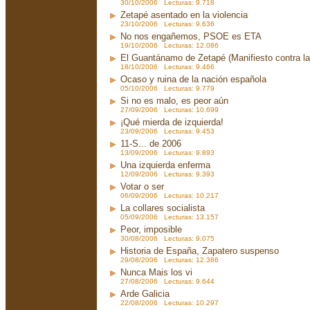
30/10/2006 Lecturas: 9.718
Zetapé asentado en la violencia
23/10/2006 Lecturas: 9.636
No nos engañemos, PSOE es ETA
19/10/2006 Lecturas: 12.086
El Guantánamo de Zetapé (Manifiesto contra la 
18/10/2006 Lecturas: 9.466
Ocaso y ruina de la nación española
05/10/2006 Lecturas: 9.779
Si no es malo, es peor aún
27/09/2006 Lecturas: 10.699
¡Qué mierda de izquierda!
23/09/2006 Lecturas: 9.453
11-S... de 2006
13/09/2006 Lecturas: 9.893
Una izquierda enferma
12/09/2006 Lecturas: 9.393
Votar o ser
06/09/2006 Lecturas: 10.217
La collares socialista
05/09/2006 Lecturas: 13.157
Peor, imposible
30/08/2006 Lecturas: 9.075
Historia de España, Zapatero suspenso
29/08/2006 Lecturas: 12.386
Nunca Mais los vi
27/08/2006 Lecturas: 9.644
Arde Galicia
22/08/2006 Lecturas: 10.297