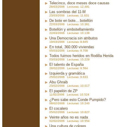
Telecinco, doce meses doce causas
28/03/2006 Lecturas: 12.491
Las sombras del 11-M
23/03/2006 Lecturas: 11.631
De bote en bote... botellón
22/03/2006 Lecturas: 10.361
Botellón y embotellamiento
22/03/2006 Lecturas: 10.139
Una Democracia sin atributos
19/03/2006 Lecturas: 9.845
En total, 360.000 viviendas
05/03/2006 Lecturas: 9.708
Todos fuimos heridos en Rodilla Herida
03/03/2006 Lecturas: 15.229
El talento de España
28/02/2006 Lecturas: 9.564
Izquierda y gramática
25/02/2006 Lecturas: 9.633
Abu Ghraib
23/02/2006 Lecturas: 10.017
El papelón de ZP
11/02/2006 Lecturas: 10.524
¿Pero sabe esto Conde Pumpido?
08/02/2006 Lecturas: 10.240
El cocalero
05/02/2006 Lecturas: 10.827
Veinte años no es nada
02/02/2006 Lecturas: 10.554
Una cultura de colores