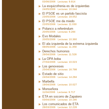
03/06/2006 Lecturas: 9.914
La esquizofrenia es de izquierdas
24/05/2006 Lecturas: 10.044
El PSOE es un partido fascista
23/05/2006 Lecturas: 19.052
El PSOE me da miedo
22/05/2006 Lecturas: 11.030
Polanco a referéndum
20/05/2006 Lecturas: 9.284
Evo Modales
20/05/2006 Lecturas: 10.360
El ala izquierda de la extrema izquierda
08/05/2006 Lecturas: 11.359
Derechos humonos
29/04/2006 Lecturas: 11.528
La OPA boba
27/04/2006 Lecturas: 10.023
Los genoveses
25/04/2006 Lecturas: 16.798
Estado de sitio
24/04/2006 Lecturas: 14.284
Marbella
19/04/2006 Lecturas: 10.027
Monseñora
11/04/2006 Lecturas: 9.717
ETA en socorro de Zapatero
03/04/2006 Lecturas: 10.190
Los comunicados de ETA
28/03/2006 Lecturas: 12.228