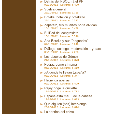
Detrás del PSOE irá el PP
02/12/2012 Lecturas: 6.490
Vuelva general
26/11/2012 Lecturas: 6.715
Botella, botellón y botellazo
22/11/2012 Lecturas: 6.523
Zapatero, tus muertos no te olvidan
16/11/2012 Lecturas: 6.478
El iPad del congresista
10/11/2012 Lecturas: 6.396
Ana Botella y sus "segundos"
09/11/2012 Lecturas: 6.240
Diálogo, sosiego, moderación... y paro
06/11/2012 Lecturas: 7.223
Los abuelos de Gómez
24/10/2012 Lecturas: 6.378
Pedraz como síntoma
06/10/2012 Lecturas: 6.419
¿A dónde te llevan España?
03/10/2012 Lecturas: 6.347
Hacienda apenas
02/10/2012 Lecturas: 6.409
Rajoy coge la guillette
17/09/2012 Lecturas: 6.782
España está mal... de la cabeza
12/09/2012 Lecturas: 6.693
Que alguien (nos) intervenga
28/08/2012 Lecturas: 6.674
La sentina del chivo