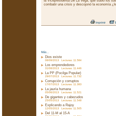
la Vicepresidenta De La Vega, que subió los sue
combatir una crisis y descojonó la economía ¿
Imprimir
E
Más...
Dios existe
08/09/2013 Lecturas: 11.584
Los emprendedores
31/08/2013 Lecturas: 11.446
La PP (Pocilga Popular)
29/07/2013 Lecturas: 11.732
Corrupción y corruptos
17/07/2013 Lecturas: 11.383
La jauría humana
05/06/2013 Lecturas: 11.521
De gigantes y cabezudos
25/05/2013 Lecturas: 11.548
Explicando a Rajoy
12/05/2013 Lecturas: 11.505
Del 11-M al 15-A