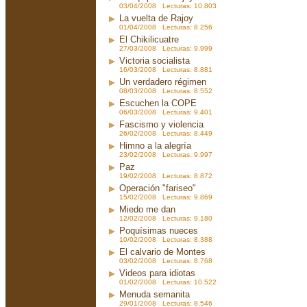
03/04/2008 Lecturas: 10.803
La vuelta de Rajoy
01/04/2008 Lecturas: 8.256
El Chikilicuatre
27/03/2008 Lecturas: 9.999
Victoria socialista
16/03/2008 Lecturas: 8.881
Un verdadero régimen
08/03/2008 Lecturas: 8.552
Escuchen la COPE
06/03/2008 Lecturas: 9.401
Fascismo y violencia
26/02/2008 Lecturas: 8.449
Himno a la alegría
23/02/2008 Lecturas: 9.997
Paz
19/02/2008 Lecturas: 8.872
Operación "fariseo"
15/02/2008 Lecturas: 9.869
Miedo me dan
12/02/2008 Lecturas: 9.180
Poquísimas nueces
10/02/2008 Lecturas: 8.388
El calvario de Montes
03/02/2008 Lecturas: 8.768
Videos para idiotas
01/02/2008 Lecturas: 10.522
Menuda semanita
29/01/2008 Lecturas: 8.546