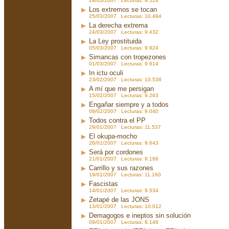
28/03/2007 Lecturas: 9.524
Los extremos se tocan
25/03/2007 Lecturas: 10.494
La derecha extrema
24/03/2007 Lecturas: 9.432
La Ley prostituida
05/03/2007 Lecturas: 9.924
Simancas con tropezones
01/03/2007 Lecturas: 9.614
In ictu oculi
23/02/2007 Lecturas: 10.538
A mí que me persigan
15/02/2007 Lecturas: 9.263
Engañar siempre y a todos
09/02/2007 Lecturas: 9.040
Todos contra el PP
29/01/2007 Lecturas: 11.537
El okupa-mocho
26/01/2007 Lecturas: 9.643
Será por cordones
21/01/2007 Lecturas: 9.166
Carrillo y sus razones
19/01/2007 Lecturas: 11.160
Fascistas
14/01/2007 Lecturas: 9.534
Zetapé de las JONS
13/01/2007 Lecturas: 10.012
Demagogos e ineptos sin solución
09/01/2007 Lecturas: 9.146