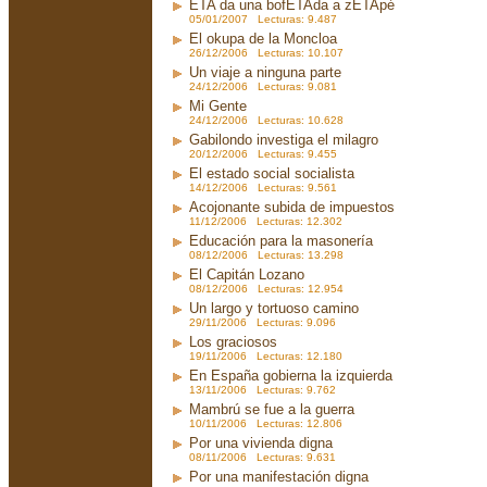
ETA da una bofETAda a zETApé
05/01/2007 Lecturas: 9.487
El okupa de la Moncloa
26/12/2006 Lecturas: 10.107
Un viaje a ninguna parte
24/12/2006 Lecturas: 9.081
Mi Gente
24/12/2006 Lecturas: 10.628
Gabilondo investiga el milagro
20/12/2006 Lecturas: 9.455
El estado social socialista
14/12/2006 Lecturas: 9.561
Acojonante subida de impuestos
11/12/2006 Lecturas: 12.302
Educación para la masonería
08/12/2006 Lecturas: 13.298
El Capitán Lozano
08/12/2006 Lecturas: 12.954
Un largo y tortuoso camino
29/11/2006 Lecturas: 9.096
Los graciosos
19/11/2006 Lecturas: 12.180
En España gobierna la izquierda
13/11/2006 Lecturas: 9.762
Mambrú se fue a la guerra
10/11/2006 Lecturas: 12.806
Por una vivienda digna
08/11/2006 Lecturas: 9.631
Por una manifestación digna