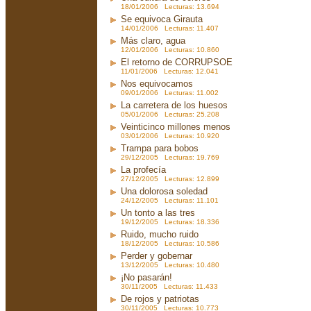
18/01/2006 Lecturas: 13.694
Se equivoca Girauta
14/01/2006 Lecturas: 11.407
Más claro, agua
12/01/2006 Lecturas: 10.860
El retorno de CORRUPSOE
11/01/2006 Lecturas: 12.041
Nos equivocamos
09/01/2006 Lecturas: 11.002
La carretera de los huesos
05/01/2006 Lecturas: 25.208
Veinticinco millones menos
03/01/2006 Lecturas: 10.920
Trampa para bobos
29/12/2005 Lecturas: 19.769
La profecía
27/12/2005 Lecturas: 12.899
Una dolorosa soledad
24/12/2005 Lecturas: 11.101
Un tonto a las tres
19/12/2005 Lecturas: 18.336
Ruido, mucho ruido
18/12/2005 Lecturas: 10.586
Perder y gobernar
13/12/2005 Lecturas: 10.480
¡No pasarán!
30/11/2005 Lecturas: 11.433
De rojos y patriotas
30/11/2005 Lecturas: 10.773