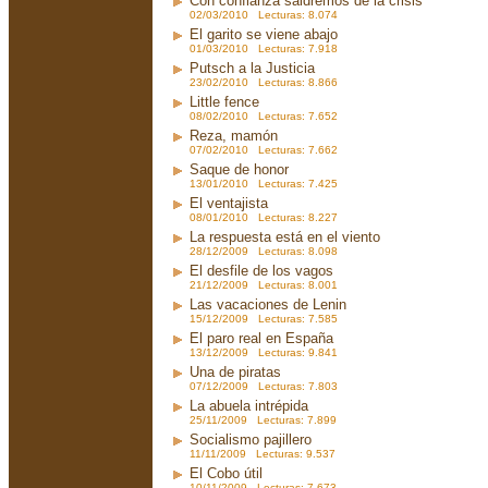
Con confianza saldremos de la crisis
02/03/2010 Lecturas: 8.074
El garito se viene abajo
01/03/2010 Lecturas: 7.918
Putsch a la Justicia
23/02/2010 Lecturas: 8.866
Little fence
08/02/2010 Lecturas: 7.652
Reza, mamón
07/02/2010 Lecturas: 7.662
Saque de honor
13/01/2010 Lecturas: 7.425
El ventajista
08/01/2010 Lecturas: 8.227
La respuesta está en el viento
28/12/2009 Lecturas: 8.098
El desfile de los vagos
21/12/2009 Lecturas: 8.001
Las vacaciones de Lenin
15/12/2009 Lecturas: 7.585
El paro real en España
13/12/2009 Lecturas: 9.841
Una de piratas
07/12/2009 Lecturas: 7.803
La abuela intrépida
25/11/2009 Lecturas: 7.899
Socialismo pajillero
11/11/2009 Lecturas: 9.537
El Cobo útil
10/11/2009 Lecturas: 7.673