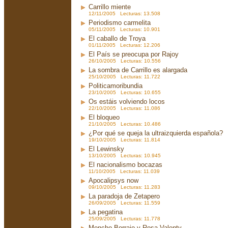
Carrillo miente
12/11/2005 Lecturas: 13.508
Periodismo carmelita
05/11/2005 Lecturas: 10.901
El caballo de Troya
01/11/2005 Lecturas: 12.206
El País se preocupa por Rajoy
26/10/2005 Lecturas: 10.556
La sombra de Carrillo es alargada
25/10/2005 Lecturas: 11.722
Politicamoribundia
23/10/2005 Lecturas: 10.655
Os estáis volviendo locos
22/10/2005 Lecturas: 11.086
El bloqueo
21/10/2005 Lecturas: 10.486
¿Por qué se queja la ultraizquierda española?
19/10/2005 Lecturas: 11.814
El Lewinsky
13/10/2005 Lecturas: 10.945
El nacionalismo bocazas
11/10/2005 Lecturas: 11.039
Apocalipsys now
09/10/2005 Lecturas: 11.283
La paradoja de Zetapero
26/09/2005 Lecturas: 11.559
La pegatina
25/09/2005 Lecturas: 11.778
Moncho Borrajo y Rosa Valenty