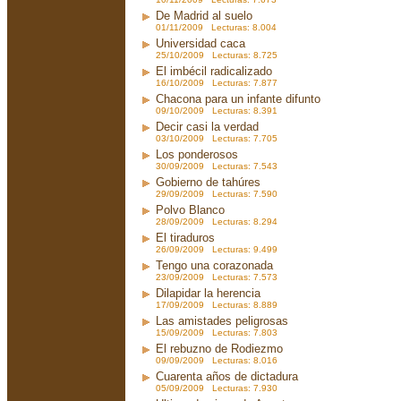
De Madrid al suelo
01/11/2009 Lecturas: 8.004
Universidad caca
25/10/2009 Lecturas: 8.725
El imbécil radicalizado
16/10/2009 Lecturas: 7.877
Chacona para un infante difunto
09/10/2009 Lecturas: 8.391
Decir casi la verdad
03/10/2009 Lecturas: 7.705
Los ponderosos
30/09/2009 Lecturas: 7.543
Gobierno de tahúres
29/09/2009 Lecturas: 7.590
Polvo Blanco
28/09/2009 Lecturas: 8.294
El tiraduros
26/09/2009 Lecturas: 9.499
Tengo una corazonada
23/09/2009 Lecturas: 7.573
Dilapidar la herencia
17/09/2009 Lecturas: 8.889
Las amistades peligrosas
15/09/2009 Lecturas: 7.803
El rebuzno de Rodiezmo
09/09/2009 Lecturas: 8.016
Cuarenta años de dictadura
05/09/2009 Lecturas: 7.930