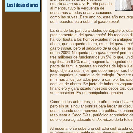
estaría
como un rey
. El año pasado,
al menos, tuvo la vergüenza de
desearnos a todos unas vacaciones
como las suyas. Este año no, este año nos
reg
de impuestos para cubrir el
gasto sosial
.
Es una de las particularidades de Zapatero: cu
precisamente el del
gasto sosial
. Ha regalado d
ha ido, hasta a los homosexuales mozambiqueños
ahora, que no queda dinero, es el del
gasto sosi
gasto sosial
, pero al
sindicato de la ceja
les ha 
de un 200% No queda para
gasto social
pero ha
tres millones de funcionarios un 5% lo que, unid
significa un 9.5% real (imaginen la magnitud de
padre de familia gastara en coches de lujo y ju
luego dijera a sus hijos que debe romper sus h
para pagarles la matricula del colegio. Promete
mínimas a los jubilados pero, a cambio, les sa
cartillas de ahorro. Se jacta de haber salvaguar
financiero y garantizado nuestros depósitos, q
su imposición. Es un manipulador genuino
Como en los anteriores, este año monta el
circo
pero sin su singular sonrisa para largar un discu
desmintiendo que improvise su política económ
respuesta a
Cinco Días
, periódico económico d
de ello para agradecerle el
decretazo
de la telev
Al escenario se sube una cofradía disfrazada c
la Internacional
y habla de
los ricos
con los puñ