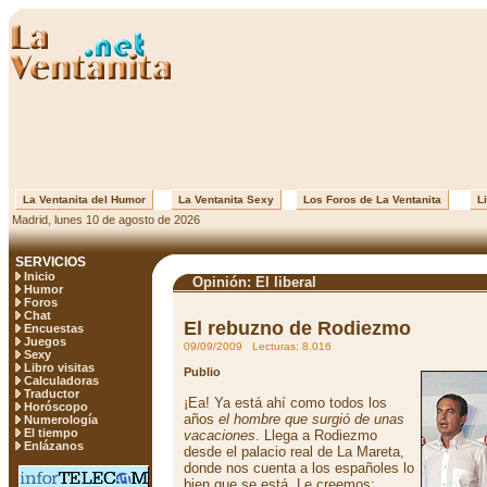
La Ventanita del Humor
La Ventanita Sexy
Los Foros de La Ventanita
Li
Madrid, lunes 10 de agosto de 2026
SERVICIOS
Inicio
Opinión: El liberal
Humor
Foros
Chat
El rebuzno de Rodiezmo
Encuestas
Juegos
09/09/2009 Lecturas: 8.016
Sexy
Libro visitas
Publio
Calculadoras
Traductor
¡Ea! Ya está ahí como todos los
Horóscopo
años
el hombre que surgió de unas
Numerología
El tiempo
vacaciones
. Llega a Rodiezmo
Enlázanos
desde el palacio real de La Mareta,
donde nos cuenta a los españoles lo
bien que se está. Le creemos: