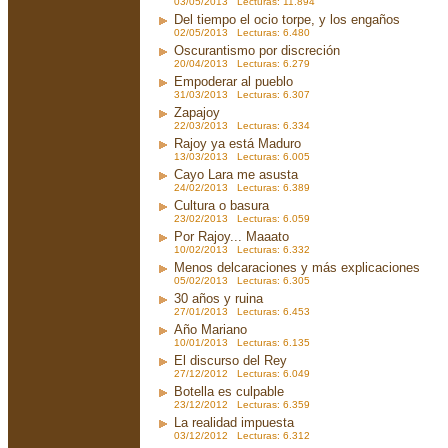
03/05/2013 Lecturas: 11.894
Del tiempo el ocio torpe, y los engaños
02/05/2013 Lecturas: 6.480
Oscurantismo por discreción
20/04/2013 Lecturas: 6.279
Empoderar al pueblo
31/03/2013 Lecturas: 6.307
Zapajoy
22/03/2013 Lecturas: 6.334
Rajoy ya está Maduro
13/03/2013 Lecturas: 6.005
Cayo Lara me asusta
24/02/2013 Lecturas: 6.389
Cultura o basura
23/02/2013 Lecturas: 6.059
Por Rajoy... Maaato
10/02/2013 Lecturas: 6.332
Menos delcaraciones y más explicaciones
05/02/2013 Lecturas: 6.305
30 años y ruina
27/01/2013 Lecturas: 6.453
Año Mariano
10/01/2013 Lecturas: 6.135
El discurso del Rey
27/12/2012 Lecturas: 6.049
Botella es culpable
23/12/2012 Lecturas: 6.359
La realidad impuesta
03/12/2012 Lecturas: 6.312