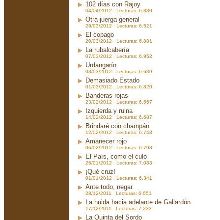
102 días con Rajoy
04/04/2012 Lecturas: 6.880
Otra juerga general
29/03/2012 Lecturas: 6.521
El copago
20/03/2012 Lecturas: 6.881
La rubalcabería
07/03/2012 Lecturas: 6.952
Urdangarín
03/03/2012 Lecturas: 6.639
Demasiado Estado
01/03/2012 Lecturas: 6.820
Banderas rojas
23/02/2012 Lecturas: 6.567
Izquierda y ruina
14/02/2012 Lecturas: 6.687
Brindaré con champán
12/02/2012 Lecturas: 6.748
Amanecer rojo
06/02/2012 Lecturas: 6.708
El País, como el culo
26/01/2012 Lecturas: 7.083
¡Qué cruz!
01/01/2012 Lecturas: 6.341
Ante todo, negar
28/12/2011 Lecturas: 6.651
La huida hacia adelante de Gallardón
17/12/2011 Lecturas: 7.233
La Quinta del Sordo