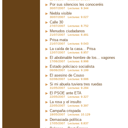
Por sus silencios les conoceréis
30/07/2007 Lecturas: 9.344
Niebla visible
30/07/2007 Lecturas: 9.027
Calle 30
27/07/2007 Lecturas: 8.752
Menudos ciudadanos
21/07/2007 Lecturas: 8.481
Prisa mata
21/07/2007 Lecturas: 9.043
La caída de la casa... Prisa
12/07/2007 Lecturas: 8.957
El
abobinable
hombre de los... vagones
17/06/2007 Lecturas: 8.998
Estado policíaco socialista
06/06/2007 Lecturas: 9.199
El asesino de Couso
02/06/2007 Lecturas: 9.686
Si mi abuela tuviera tres ruedas
31/05/2007 Lecturas: 9.284
El PSOE ante ETA
22/05/2007 Lecturas: 9.327
La rosa y el insulto
22/05/2007 Lecturas: 9.397
Campaña crispada
18/05/2007 Lecturas: 10.129
Demasiada política
17/05/2007 Lecturas: 8.837