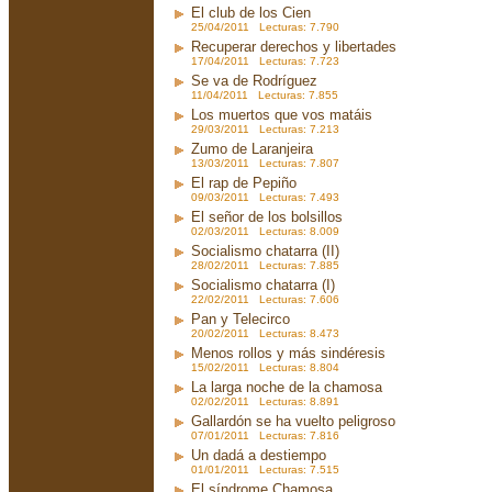
El club de los Cien
25/04/2011 Lecturas: 7.790
Recuperar derechos y libertades
17/04/2011 Lecturas: 7.723
Se va de Rodríguez
11/04/2011 Lecturas: 7.855
Los muertos que vos matáis
29/03/2011 Lecturas: 7.213
Zumo de Laranjeira
13/03/2011 Lecturas: 7.807
El rap de Pepiño
09/03/2011 Lecturas: 7.493
El señor de los bolsillos
02/03/2011 Lecturas: 8.009
Socialismo chatarra (II)
28/02/2011 Lecturas: 7.885
Socialismo chatarra (I)
22/02/2011 Lecturas: 7.606
Pan y Telecirco
20/02/2011 Lecturas: 8.473
Menos rollos y más sindéresis
15/02/2011 Lecturas: 8.804
La larga noche de la chamosa
02/02/2011 Lecturas: 8.891
Gallardón se ha vuelto peligroso
07/01/2011 Lecturas: 7.816
Un dadá a destiempo
01/01/2011 Lecturas: 7.515
El síndrome Chamosa