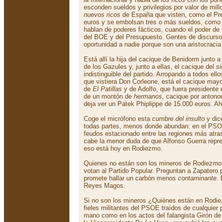
esconden sueldos y privilegios por valor de mil
nuevos ricos
de España que visten, como el Pre
euros y se embolsan tres o más sueldos, como 
hablan de poderes fácticos, cuando el poder de
del BOE y del Presupuesto. Gentes de discurso 
oportunidad a nadie porque son una aristocracia 
Está allí la hija del cacique de Benidorm junto a
de los Gazules y, junto a ellas, el cacique del
s
indistinguible del partido. Arropando a todos ell
que vistiera Don Corleone, está el cacique may
de
El Patillas
y de Adolfo, que fuera presidente 
de un montón de
hermanos
, cacique por antono
deja ver un Patek Phiplippe de 15.000 euros. Ah
Coge el micrófono esta
cumbre del insulto
y dic
todas partes, menos donde abundan: en el PSO
feudos estacionado entre las regiones más atra
cabe la menor duda de que Alfonso Guerra repr
eso está hoy en Rodiezmo.
Quienes no están son los mineros de Rodiezmo,
votan al Partido Popular. Preguntan a Zapatero p
promete hallar un carbón menos
contaminante
.
Reyes Magos.
Si no son los mineros ¿Quiénes están en Rod
fieles militantes del PSOE traídos de cualquier p
mano como en los actos del falangista Girón de