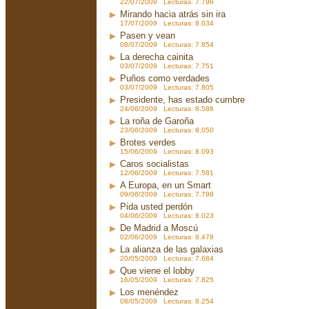
22/07/2009 Lecturas: 7.796
Mirando hacia atrás sin ira
17/07/2009 Lecturas: 8.034
Pasen y vean
08/07/2009 Lecturas: 7.854
La derecha cainita
03/07/2009 Lecturas: 7.751
Puños como verdades
03/07/2009 Lecturas: 7.805
Presidente, has estado cumbre
24/06/2009 Lecturas: 8.586
La roña de Garoña
23/06/2009 Lecturas: 8.050
Brotes verdes
15/06/2009 Lecturas: 8.093
Caros socialistas
12/06/2009 Lecturas: 7.581
A Europa, en un Smart
09/06/2009 Lecturas: 7.798
Pida usted perdón
04/06/2009 Lecturas: 8.023
De Madrid a Moscú
02/06/2009 Lecturas: 8.478
La alianza de las galaxias
20/05/2009 Lecturas: 7.684
Que viene el lobby
16/05/2009 Lecturas: 7.825
Los menéndez
08/05/2009 Lecturas: 8.254