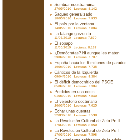
Sembrar nuestra ruina
27/05/2010 Lecturas: 8.142
Saqueo generalizado
18/05/2010 Lecturas: 7.933
El país por la ventana
14/05/2010 Lecturas: 7.884
La falange garzonita
11/05/2010 Lecturas: 7.870
El sopapo
11/05/2010 Lecturas: 8.137
¿Demócratas? Ni aunque les maten
29/04/2010 Lecturas: 7.707
España hacia los 6 millones de parados
19/04/2010 Lecturas: 7.735
Cánticos de la Izquierda
09/04/2010 Lecturas: 8.384
El déficit democrático del PSOE
05/04/2010 Lecturas: 7.384
Perdidos en una crisis
01/04/2010 Lecturas: 7.840
El vejestorio doctrinario
26/03/2010 Lecturas: 7.625
Echar unas cuentas
22/03/2010 Lecturas: 7.538
La Revolución Cultural de Zeta Pe II
17/03/2010 Lecturas: 8.050
La Revolución Cultural de Zeta Pe I
17/03/2010 Lecturas: 7.598