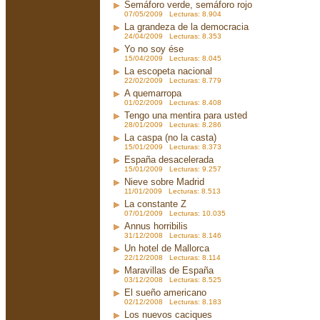
Semáforo verde, semáforo rojo
07/05/2009 Lecturas: 8.904
La grandeza de la democracia
24/04/2009 Lecturas: 8.353
Yo no soy ése
15/04/2009 Lecturas: 8.045
La escopeta nacional
22/02/2009 Lecturas: 8.779
A quemarropa
01/02/2009 Lecturas: 8.408
Tengo una mentira para usted
28/01/2009 Lecturas: 8.286
La caspa (no la casta)
15/01/2009 Lecturas: 8.373
España desacelerada
15/01/2009 Lecturas: 9.257
Nieve sobre Madrid
11/01/2009 Lecturas: 8.513
La constante Z
07/01/2009 Lecturas: 10.035
Annus horribilis
31/12/2008 Lecturas: 8.146
Un hotel de Mallorca
22/12/2008 Lecturas: 8.114
Maravillas de España
03/12/2008 Lecturas: 8.525
El sueño americano
02/12/2008 Lecturas: 8.183
Los nuevos caciques