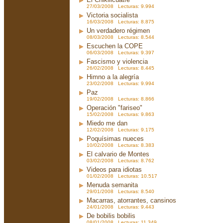
27/03/2008 Lecturas: 9.994
Victoria socialista
16/03/2008 Lecturas: 8.875
Un verdadero régimen
08/03/2008 Lecturas: 8.544
Escuchen la COPE
06/03/2008 Lecturas: 9.397
Fascismo y violencia
26/02/2008 Lecturas: 8.445
Himno a la alegría
23/02/2008 Lecturas: 9.994
Paz
19/02/2008 Lecturas: 8.866
Operación "fariseo"
15/02/2008 Lecturas: 9.863
Miedo me dan
12/02/2008 Lecturas: 9.175
Poquísimas nueces
10/02/2008 Lecturas: 8.383
El calvario de Montes
03/02/2008 Lecturas: 8.762
Videos para idiotas
01/02/2008 Lecturas: 10.517
Menuda semanita
29/01/2008 Lecturas: 8.540
Macarras, atorrantes, cansinos
24/01/2008 Lecturas: 9.443
De bobilis bobilis
08/01/2008 Lecturas: 11.349