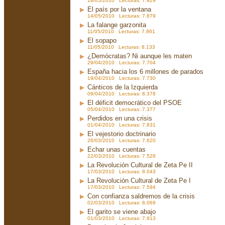
18/05/2010 Lecturas: 7.929
El país por la ventana
14/05/2010 Lecturas: 7.879
La falange garzonita
11/05/2010 Lecturas: 7.861
El sopapo
11/05/2010 Lecturas: 8.133
¿Demócratas? Ni aunque les maten
29/04/2010 Lecturas: 7.704
España hacia los 6 millones de parados
19/04/2010 Lecturas: 7.730
Cánticos de la Izquierda
09/04/2010 Lecturas: 8.378
El déficit democrático del PSOE
05/04/2010 Lecturas: 7.377
Perdidos en una crisis
01/04/2010 Lecturas: 7.831
El vejestorio doctrinario
26/03/2010 Lecturas: 7.620
Echar unas cuentas
22/03/2010 Lecturas: 7.529
La Revolución Cultural de Zeta Pe II
17/03/2010 Lecturas: 8.043
La Revolución Cultural de Zeta Pe I
17/03/2010 Lecturas: 7.594
Con confianza saldremos de la crisis
02/03/2010 Lecturas: 8.069
El garito se viene abajo
01/03/2010 Lecturas: 7.913