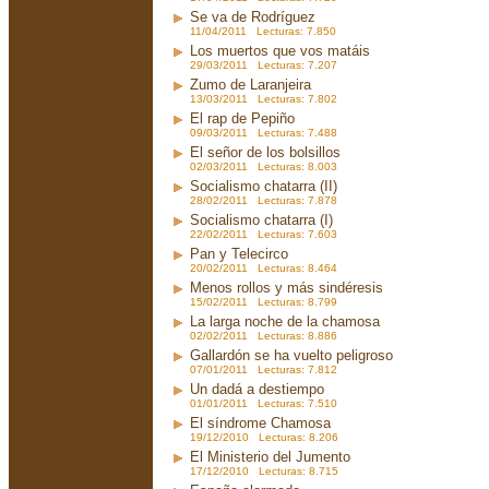
Se va de Rodríguez
11/04/2011 Lecturas: 7.850
Los muertos que vos matáis
29/03/2011 Lecturas: 7.207
Zumo de Laranjeira
13/03/2011 Lecturas: 7.802
El rap de Pepiño
09/03/2011 Lecturas: 7.488
El señor de los bolsillos
02/03/2011 Lecturas: 8.003
Socialismo chatarra (II)
28/02/2011 Lecturas: 7.878
Socialismo chatarra (I)
22/02/2011 Lecturas: 7.603
Pan y Telecirco
20/02/2011 Lecturas: 8.464
Menos rollos y más sindéresis
15/02/2011 Lecturas: 8.799
La larga noche de la chamosa
02/02/2011 Lecturas: 8.886
Gallardón se ha vuelto peligroso
07/01/2011 Lecturas: 7.812
Un dadá a destiempo
01/01/2011 Lecturas: 7.510
El síndrome Chamosa
19/12/2010 Lecturas: 8.206
El Ministerio del Jumento
17/12/2010 Lecturas: 8.715