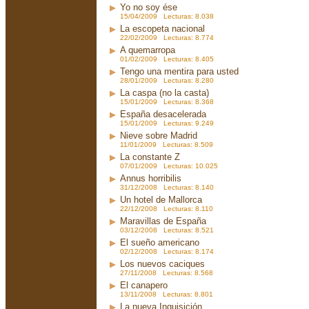
Yo no soy ése
15/04/2009 Lecturas: 8.038
La escopeta nacional
22/02/2009 Lecturas: 8.774
A quemarropa
01/02/2009 Lecturas: 8.405
Tengo una mentira para usted
28/01/2009 Lecturas: 8.280
La caspa (no la casta)
15/01/2009 Lecturas: 8.368
España desacelerada
15/01/2009 Lecturas: 9.249
Nieve sobre Madrid
11/01/2009 Lecturas: 8.509
La constante Z
07/01/2009 Lecturas: 10.025
Annus horribilis
31/12/2008 Lecturas: 8.140
Un hotel de Mallorca
22/12/2008 Lecturas: 8.110
Maravillas de España
03/12/2008 Lecturas: 8.521
El sueño americano
02/12/2008 Lecturas: 8.174
Los nuevos caciques
27/11/2008 Lecturas: 8.568
El canapero
13/11/2008 Lecturas: 8.801
La nueva Inquisición