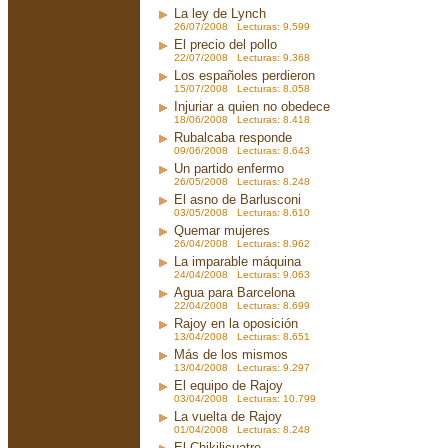
La ley de Lynch
26/07/2008 Lecturas: 9.599
El precio del pollo
22/07/2008 Lecturas: 9.368
Los españoles perdieron
15/07/2008 Lecturas: 8.058
Injuriar a quien no obedece
18/06/2008 Lecturas: 8.418
Rubalcaba responde
09/06/2008 Lecturas: 8.643
Un partido enfermo
26/05/2008 Lecturas: 8.248
El asno de Barlusconi
03/05/2008 Lecturas: 8.610
Quemar mujeres
26/04/2008 Lecturas: 8.962
La imparable máquina
24/04/2008 Lecturas: 9.063
Agua para Barcelona
22/04/2008 Lecturas: 8.699
Rajoy en la oposición
13/04/2008 Lecturas: 8.651
Más de los mismos
13/04/2008 Lecturas: 9.297
El equipo de Rajoy
03/04/2008 Lecturas: 10.799
La vuelta de Rajoy
01/04/2008 Lecturas: 8.248
El Chikilicuatre