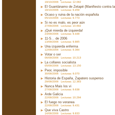
19/10/2006 Lecturas: 12.082
El Guantánamo de Zetapé (Manifiesto contra la 
18/10/2006 Lecturas: 9.459
Ocaso y ruina de la nación española
05/10/2006 Lecturas: 9.773
Si no es malo, es peor aún
27/09/2006 Lecturas: 10.692
¡Qué mierda de izquierda!
23/09/2006 Lecturas: 9.448
11-S... de 2006
13/09/2006 Lecturas: 9.885
Una izquierda enferma
12/09/2006 Lecturas: 9.384
Votar o ser
06/09/2006 Lecturas: 10.213
La collares socialista
05/09/2006 Lecturas: 13.150
Peor, imposible
30/08/2006 Lecturas: 9.070
Historia de España, Zapatero suspenso
29/08/2006 Lecturas: 12.383
Nunca Mais los vi
27/08/2006 Lecturas: 9.638
Arde Galicia
22/08/2006 Lecturas: 10.294
El fuego no veranea
22/08/2006 Lecturas: 9.431
Que viva Castro
14/08/2006 Lecturas: 9.833