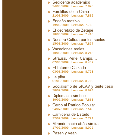
Sedicente académico
24/08/2009 Lecturas: 7.870
Farolillos de la China
21/08/2009 Lecturas: 7.832
Engaño masivo
19/08/2009 Lecturas: 7.788
El decretazo de Zetapé
18/08/2009 Lecturas: 7.416
Nuestra Cultura por los suelos
15/08/2009 Lecturas: 7.877
Vacaciones reales
10/08/2009 Lecturas: 8.213
Strauss, Perle, Camps....
07/08/2009 Lecturas: 8.449
El Informe Calzada
03/08/2009 Lecturas: 8.753
La piba
01/08/2009 Lecturas: 8.709
Socialismo de SICAV y tente tieso
30/07/2009 Lecturas: 8.624
Diplomacia sin tino
30/07/2009 Lecturas: 7.883
Cerco al Partido Popular
24/07/2009 Lecturas: 7.540
Carnicería de Estado
22/07/2009 Lecturas: 7.791
Mirando hacia atrás sin ira
17/07/2009 Lecturas: 8.025
Pasen y vean