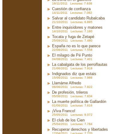
18/11/2011 Lecturas: 7.638
Cuestión de confianza
14/11/2011 Lecturas: 7.082
Salvar al candidato Rubalcaba
21/10/2011 Lecturas: 6.895
Entre inquisidores y matones
14/10/2011 Lecturas: 7.180
Tocata y fuga de Zetapé
25/09/2011 Lecturas: 7.480
España no es lo que parece
22/08/2011 Lecturas: 7.556
El milagro de Pé Punto
04/08/2011 Lecturas: 7.401
La cabalgata de los perroflautas
21/06/2011 Lecturas: 7.918
Indignados diz que estais
15/06/2011 Lecturas: 7.988
Llamáme Alfredo
08/06/2011 Lecturas: 7.822
De profesión, trileros
05/06/2011 Lecturas: 7.834
La muerte política de Gallardón
01/06/2011 Lecturas: 7.616
¡Viva Franco!
25/05/2011 Lecturas: 8.072
El club de los Cien
25/04/2011 Lecturas: 7.784
Recuperar derechos y libertades
17/04/2011 Lecturas: 7.720