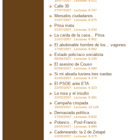
30/07/2007 Lecturas: 9.021
Calle 30
27/07/2007 Lecturas: 8.747
Menudos ciudadanos
21/07/2007 Lecturas: 8.475
Prisa mata
21/07/2007 Lecturas: 9.034
La caída de la casa... Prisa
12/07/2007 Lecturas: 8.952
El
abobinable
hombre de los... vagones
17/06/2007 Lecturas: 8.992
Estado policíaco socialista
06/06/2007 Lecturas: 9.195
El asesino de Couso
02/06/2007 Lecturas: 9.680
Si mi abuela tuviera tres ruedas
31/05/2007 Lecturas: 9.279
El PSOE ante ETA
22/05/2007 Lecturas: 9.323
La rosa y el insulto
22/05/2007 Lecturas: 9.391
Campaña crispada
18/05/2007 Lecturas: 10.126
Demasiada política
17/05/2007 Lecturas: 8.832
Polanco... Post-Franco
16/05/2007 Lecturas: 9.984
Cadeneando: la 2 de Zetapé
13/05/2007 Lecturas: 9.075