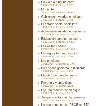
Un viaje a ninguna parte
24/12/2006 Lecturas: 9.078
Mi Gente
24/12/2006 Lecturas: 10.623
Gabilondo investiga el milagro
20/12/2006 Lecturas: 9.451
El estado social socialista
14/12/2006 Lecturas: 9.552
Acojonante subida de impuestos
11/12/2006 Lecturas: 12.299
Educación para la masonería
08/12/2006 Lecturas: 13.293
El Capitán Lozano
08/12/2006 Lecturas: 12.950
Un largo y tortuoso camino
29/11/2006 Lecturas: 9.093
Los graciosos
19/11/2006 Lecturas: 12.176
En España gobierna la izquierda
13/11/2006 Lecturas: 9.759
Mambrú se fue a la guerra
10/11/2006 Lecturas: 12.803
Por una vivienda digna
08/11/2006 Lecturas: 9.625
Por una manifestación digna
30/10/2006 Lecturas: 9.711
Zetapé asentado en la violencia
23/10/2006 Lecturas: 9.628
No nos engañemos, PSOE es ETA