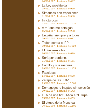
24/03/2007 Lecturas: 9.427
La Ley prostituida
05/03/2007 Lecturas: 9.920
Simancas con tropezones
01/03/2007 Lecturas: 9.606
In ictu oculi
23/02/2007 Lecturas: 10.534
A mí que me persigan
15/02/2007 Lecturas: 9.258
Engañar siempre y a todos
09/02/2007 Lecturas: 9.037
Todos contra el PP
29/01/2007 Lecturas: 11.529
El okupa-mocho
26/01/2007 Lecturas: 9.639
Será por cordones
21/01/2007 Lecturas: 9.161
Carrillo y sus razones
19/01/2007 Lecturas: 11.155
Fascistas
14/01/2007 Lecturas: 9.530
Zetapé de las JONS
13/01/2007 Lecturas: 10.001
Demagogos e ineptos sin solución
09/01/2007 Lecturas: 9.142
ETA da una bofETAda a zETApé
05/01/2007 Lecturas: 9.483
El okupa de la Moncloa
26/12/2006 Lecturas: 10.102