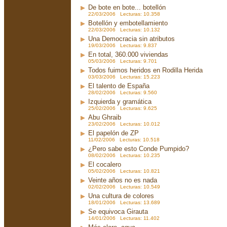
De bote en bote... botellón
22/03/2006 Lecturas: 10.358
Botellón y embotellamiento
22/03/2006 Lecturas: 10.132
Una Democracia sin atributos
19/03/2006 Lecturas: 9.837
En total, 360.000 viviendas
05/03/2006 Lecturas: 9.701
Todos fuimos heridos en Rodilla Herida
03/03/2006 Lecturas: 15.223
El talento de España
28/02/2006 Lecturas: 9.560
Izquierda y gramática
25/02/2006 Lecturas: 9.625
Abu Ghraib
23/02/2006 Lecturas: 10.012
El papelón de ZP
11/02/2006 Lecturas: 10.518
¿Pero sabe esto Conde Pumpido?
08/02/2006 Lecturas: 10.235
El cocalero
05/02/2006 Lecturas: 10.821
Veinte años no es nada
02/02/2006 Lecturas: 10.549
Una cultura de colores
18/01/2006 Lecturas: 13.689
Se equivoca Girauta
14/01/2006 Lecturas: 11.402