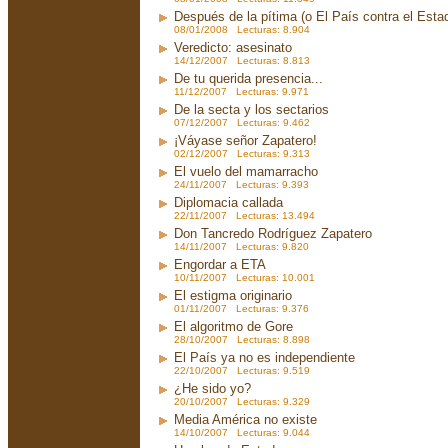
Después de la pítima (o El País contra el Est
08/01/2008 Lecturas: 8.904
Veredicto: asesinato
14/12/2007 Lecturas: 8.813
De tu querida presencia...
11/12/2007 Lecturas: 9.971
De la secta y los sectarios
07/12/2007 Lecturas: 9.462
¡Váyase señor Zapatero!
02/12/2007 Lecturas: 9.313
El vuelo del mamarracho
24/11/2007 Lecturas: 9.393
Diplomacia callada
22/11/2007 Lecturas: 13.494
Don Tancredo Rodríguez Zapatero
14/11/2007 Lecturas: 9.820
Engordar a ETA
10/11/2007 Lecturas: 10.001
El estigma originario
01/11/2007 Lecturas: 9.376
El algoritmo de Gore
28/10/2007 Lecturas: 8.898
El País ya no es independiente
22/10/2007 Lecturas: 9.519
¿He sido yo?
20/10/2007 Lecturas: 9.329
Media América no existe
14/10/2007 Lecturas: 9.044