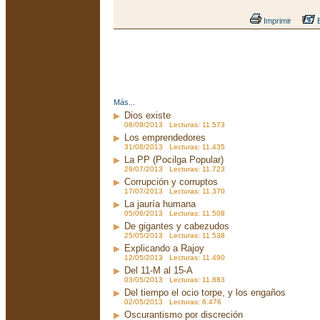
Imprimir
E
Más...
Dios existe
08/09/2013 Lecturas: 11.573
Los emprendedores
31/08/2013 Lecturas: 11.435
La PP (Pocilga Popular)
29/07/2013 Lecturas: 11.723
Corrupción y corruptos
17/07/2013 Lecturas: 11.370
La jauría humana
05/06/2013 Lecturas: 11.508
De gigantes y cabezudos
25/05/2013 Lecturas: 11.538
Explicando a Rajoy
12/05/2013 Lecturas: 11.490
Del 11-M al 15-A
03/05/2013 Lecturas: 11.883
Del tiempo el ocio torpe, y los engaños
02/05/2013 Lecturas: 6.476
Oscurantismo por discreción