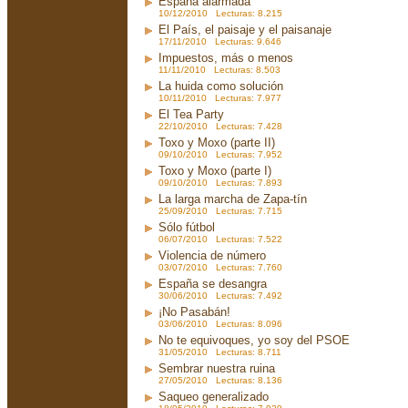
España alarmada
10/12/2010 Lecturas: 8.215
El País, el paisaje y el paisanaje
17/11/2010 Lecturas: 9.646
Impuestos, más o menos
11/11/2010 Lecturas: 8.503
La huida como solución
10/11/2010 Lecturas: 7.977
El Tea Party
22/10/2010 Lecturas: 7.428
Toxo y Moxo (parte II)
09/10/2010 Lecturas: 7.952
Toxo y Moxo (parte I)
09/10/2010 Lecturas: 7.893
La larga marcha de Zapa-tín
25/09/2010 Lecturas: 7.715
Sólo fútbol
06/07/2010 Lecturas: 7.522
Violencia de número
03/07/2010 Lecturas: 7.760
España se desangra
30/06/2010 Lecturas: 7.492
¡No Pasabán!
03/06/2010 Lecturas: 8.096
No te equivoques, yo soy del PSOE
31/05/2010 Lecturas: 8.711
Sembrar nuestra ruina
27/05/2010 Lecturas: 8.136
Saqueo generalizado