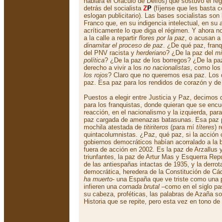
hablara el Oráculo de Delfos) que sostuvo el ré
detrás del socialista
Z
P
(fíjense que les basta c
eslogan publicitario). Las bases socialistas son
Franco que, en su indigencia intelectual, en su
acríticamente lo que diga el régimen. Y ahora 
a la calle a repartir
flores por la paz
, o acusan a
dinamitar el proceso de paz
. ¿De qué paz, fran
del PNV racista y
herderiano
? ¿De la paz del
mi
política
? ¿De la paz de los borregos? ¿De la paz
derecho a vivir a los
no nacionalistas
, como los
los rojos
? Claro que no queremos esa paz. Los
paz. Esa paz para los rendidos de corazón y de
Puestos a elegir entre Justicia y Paz, decimos q
para los franquistas, donde quieran que se encu
reacción, en el nacionalismo y la izquierda, par
paz cargada de amenazas batasunas. Esa paz 
mochila atestada de
titiriteros
(para mí
títeres
) 
quintacolumnistas. ¿Paz, qué paz, si la acción c
gobiernos democráticos habían acorralado a la b
fuera de acción en 2002. Es la paz de Arzallus 
triunfantes, la paz de Artur Mas y Esquerra Rep
de las antiespañas intactas de 1935, y la derrot
democrática, heredera de la Constitución de Cád
ha muerto
- una España que ve triste como una p
infieren una
cornada brutal
–como en el siglo pa
su cabeza, proféticas, las palabras de Azaña so
Historia que se repite, pero esta vez en tono de