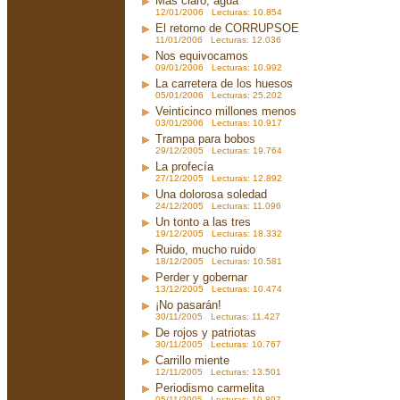
Más claro, agua
12/01/2006 Lecturas: 10.854
El retorno de CORRUPSOE
11/01/2006 Lecturas: 12.036
Nos equivocamos
09/01/2006 Lecturas: 10.992
La carretera de los huesos
05/01/2006 Lecturas: 25.202
Veinticinco millones menos
03/01/2006 Lecturas: 10.917
Trampa para bobos
29/12/2005 Lecturas: 19.764
La profecía
27/12/2005 Lecturas: 12.892
Una dolorosa soledad
24/12/2005 Lecturas: 11.096
Un tonto a las tres
19/12/2005 Lecturas: 18.332
Ruido, mucho ruido
18/12/2005 Lecturas: 10.581
Perder y gobernar
13/12/2005 Lecturas: 10.474
¡No pasarán!
30/11/2005 Lecturas: 11.427
De rojos y patriotas
30/11/2005 Lecturas: 10.767
Carrillo miente
12/11/2005 Lecturas: 13.501
Periodismo carmelita
05/11/2005 Lecturas: 10.897