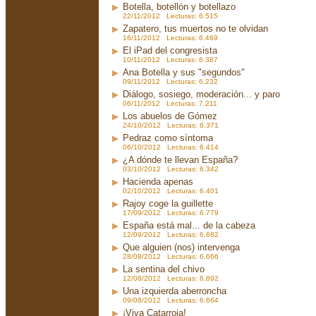
Botella, botellón y botellazo
22/11/2012 Lecturas: 6.515
Zapatero, tus muertos no te olvidan
16/11/2012 Lecturas: 6.469
El iPad del congresista
10/11/2012 Lecturas: 6.387
Ana Botella y sus "segundos"
09/11/2012 Lecturas: 6.232
Diálogo, sosiego, moderación... y paro
06/11/2012 Lecturas: 7.211
Los abuelos de Gómez
24/10/2012 Lecturas: 6.371
Pedraz como síntoma
06/10/2012 Lecturas: 6.414
¿A dónde te llevan España?
03/10/2012 Lecturas: 6.342
Hacienda apenas
02/10/2012 Lecturas: 6.401
Rajoy coge la guillette
17/09/2012 Lecturas: 6.779
España está mal... de la cabeza
12/09/2012 Lecturas: 6.682
Que alguien (nos) intervenga
28/08/2012 Lecturas: 6.666
La sentina del chivo
12/08/2012 Lecturas: 6.892
Una izquierda aberroncha
09/08/2012 Lecturas: 6.664
¡Viva Catarroja!