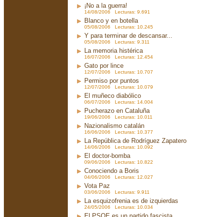
¡No a la guerra!
14/08/2006 Lecturas: 9.691
Blanco y en botella
05/08/2006 Lecturas: 10.245
Y para terminar de descansar...
05/08/2006 Lecturas: 9.311
La memoria histérica
16/07/2006 Lecturas: 12.454
Gato por lince
12/07/2006 Lecturas: 10.707
Permiso por puntos
12/07/2006 Lecturas: 10.079
El muñeco diabólico
06/07/2006 Lecturas: 14.004
Pucherazo en Cataluña
19/06/2006 Lecturas: 10.011
Nazionalismo catalán
16/06/2006 Lecturas: 10.377
La República de Rodríguez Zapatero
14/06/2006 Lecturas: 10.092
El doctor-bomba
09/06/2006 Lecturas: 10.822
Conociendo a Boris
04/06/2006 Lecturas: 12.027
Vota Paz
03/06/2006 Lecturas: 9.911
La esquizofrenia es de izquierdas
24/05/2006 Lecturas: 10.034
El PSOE es un partido fascista