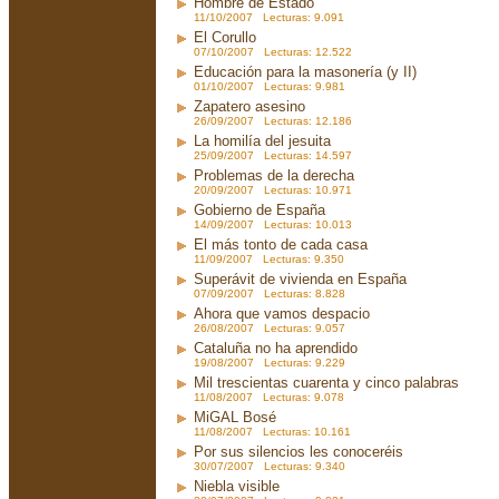
Hombre de Estado
11/10/2007 Lecturas: 9.091
El Corullo
07/10/2007 Lecturas: 12.522
Educación para la masonería (y II)
01/10/2007 Lecturas: 9.981
Zapatero asesino
26/09/2007 Lecturas: 12.186
La homilía del jesuita
25/09/2007 Lecturas: 14.597
Problemas de la derecha
20/09/2007 Lecturas: 10.971
Gobierno de España
14/09/2007 Lecturas: 10.013
El más tonto de cada casa
11/09/2007 Lecturas: 9.350
Superávit de vivienda en España
07/09/2007 Lecturas: 8.828
Ahora que vamos despacio
26/08/2007 Lecturas: 9.057
Cataluña no ha aprendido
19/08/2007 Lecturas: 9.229
Mil trescientas cuarenta y cinco palabras
11/08/2007 Lecturas: 9.078
MiGAL Bosé
11/08/2007 Lecturas: 10.161
Por sus silencios les conoceréis
30/07/2007 Lecturas: 9.340
Niebla visible