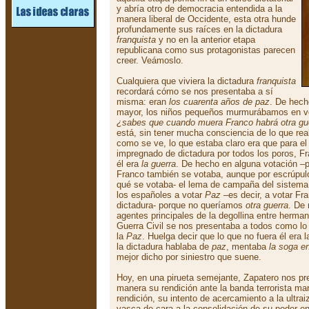
y abría otro de democracia entendida a la
manera liberal de Occidente, esta otra hunde
profundamente sus raíces en la dictadura
franquista
y no en la anterior etapa
republicana como sus protagonistas parecen
creer. Veámoslo.
Cualquiera que viviera la dictadura
franquista
recordará cómo se nos presentaba a sí
misma: eran
los cuarenta años de paz
. De hech
mayor, los niños pequeños murmurábamos en vo
¿sabes que cuando muera Franco habrá otra gu
está, sin tener mucha consciencia de lo que rea
como se ve, lo que estaba claro era que para el
impregnado de dictadura por todos los poros, F
él era
la guerra
. De hecho en alguna votación –
Franco también se votaba, aunque por escrúpul
qué se votaba- el lema de campaña del sistem
los españoles a votar
Paz
–es decir, a votar Fra
dictadura- porque no queríamos
otra guerra
. De
agentes principales de la degollina entre herm
Guerra Civil se nos presentaba a todos como lo 
la
Paz
. Huelga decir que lo que no fuera él era 
la dictadura hablaba de
paz
, mentaba
la soga e
mejor dicho por siniestro que suene.
Hoy, en una pirueta semejante, Zapatero nos pr
manera su rendición ante la banda terrorista m
rendición, su intento de acercamiento a la ultra
vasca de cara a la consolidación de su poder e