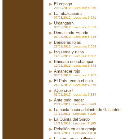
El copago
20/03/2012 Lecturas: 6.870
La rubalcabería
07/03/2012 Lecturas: 6.941
Urdangarín
03/03/2012 Lecturas: 6.633
Demasiado Estado
01/03/2012 Lecturas: 6.816
Banderas rojas
23/02/2012 Lecturas: 6.558
Izquierda y ruina
14/02/2012 Lecturas: 6.682
Brindaré con champán
12/02/2012 Lecturas: 6.743
Amanecer rojo
06/02/2012 Lecturas: 6.702
El País, como el culo
26/01/2012 Lecturas: 7.079
¡Qué cruz!
01/01/2012 Lecturas: 6.334
Ante todo, negar
28/12/2011 Lecturas: 6.643
La huida hacia adelante de Gallardón
17/12/2011 Lecturas: 7.225
La Quinta del Sordo
15/12/2011 Lecturas: 7.165
Rebelión en esta granja
03/12/2011 Lecturas: 7.010
La zorra en el gallinero