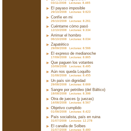
03/11/2008 Lecturas: 8.465
El payaso imposible
29/10/2008 Lecturas: 9.623
Confíe en mi
26/10/2008 Lecturas: 8.261
Cuéntame cómo pasó
12/10/2008 Lecturas: 9.334
Arrimar el hombro
06/10/2008 Lecturas: 8.034
Zapatético
29/09/2008 Lecturas: 8.566
El expreso de medianoche
17/09/2008 Lecturas: 8.865
Que paguen los votantes
10/09/2008 Lecturas: 8.495
Aún nos queda Loquillo
31/08/2008 Lecturas: 8.455
Un país sin dignidad
29/08/2008 Lecturas: 8.669
Sangre por petróleo (del Báltico)
18/08/2008 Lecturas: 8.398
Otra de jueces (y juezas)
14/08/2008 Lecturas: 8.567
Objetivo cumplido
01/08/2008 Lecturas: 8.422
País socialista, país en ruina
31/07/2008 Lecturas: 12.278
El canalla de Solbes
31/07/2008 Lecturas: 8.480