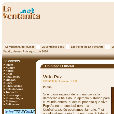
La Ventanita del Humor
La Ventanita Sexy
Los Foros de La Ventanita
Li
Madrid, viernes 7 de agosto de 2026
SERVICIOS
Inicio
Opinión: El liberal
Humor
Foros
Chat
Vota Paz
Encuestas
Juegos
03/06/2006 Lecturas: 9.911
Sexy
Libro visitas
Publio
Calculadoras
Traductor
Si el paso español de la transición a la
Horóscopo
democracia ha sido un ejemplo histórico para
Numerología
El tiempo
el Mundo entero, el actual proceso que vive
Enlázanos
España no se quedará atrás: la
Contratransición
podríamos llamarle. Y si
aquella etapa ponía fin a un curso dictatorial