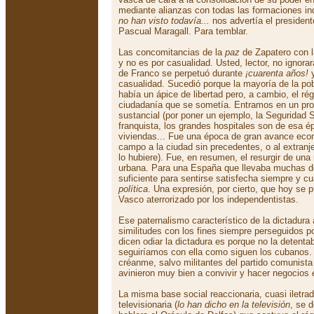
mediante alianzas con todas las formaciones i
no han visto todavía...
nos advertía el president
Pascual Maragall. Para temblar.
Las concomitancias de la
paz
de Zapatero con 
y no es por casualidad. Usted, lector, no ignora
de Franco se perpetuó durante
¡cuarenta años!
y
casualidad. Sucedió porque la mayoría de la po
había un ápice de libertad pero, a cambio, el ré
ciudadanía que se sometía. Entramos en un pro
sustancial (por poner un ejemplo, la Seguridad S
franquista, los grandes hospitales son de esa é
viviendas... Fue una época de gran avance eco
campo a la ciudad sin precedentes, o al extranj
lo hubiere). Fue, en resumen, el resurgir de una
urbana. Para una España que llevaba muchas d
suficiente para sentirse satisfecha siempre y 
política
. Una expresión, por cierto, que hoy se p
Vasco aterrorizado por los independentistas.
Ese paternalismo característico de la dictadura 
similitudes con los fines siempre perseguidos po
dicen odiar la dictadura es porque no la detentab
seguiríamos con ella como siguen los cubanos.
créanme, salvo militantes del partido comunist
avinieron muy bien a convivir y hacer negocios
La misma base social reaccionaria, cuasi iletrada
televisionaria (
lo han dicho en la televisión
, se 