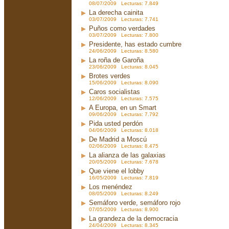
08/07/2009 Lecturas: 7.849
La derecha cainita
03/07/2009 Lecturas: 7.741
Puños como verdades
03/07/2009 Lecturas: 7.800
Presidente, has estado cumbre
24/06/2009 Lecturas: 8.580
La roña de Garoña
23/06/2009 Lecturas: 8.045
Brotes verdes
15/06/2009 Lecturas: 8.090
Caros socialistas
12/06/2009 Lecturas: 7.575
A Europa, en un Smart
09/06/2009 Lecturas: 7.792
Pida usted perdón
04/06/2009 Lecturas: 8.018
De Madrid a Moscú
02/06/2009 Lecturas: 8.475
La alianza de las galaxias
20/05/2009 Lecturas: 7.678
Que viene el lobby
16/05/2009 Lecturas: 7.819
Los menéndez
08/05/2009 Lecturas: 8.249
Semáforo verde, semáforo rojo
07/05/2009 Lecturas: 8.900
La grandeza de la democracia
24/04/2009 Lecturas: 8.345