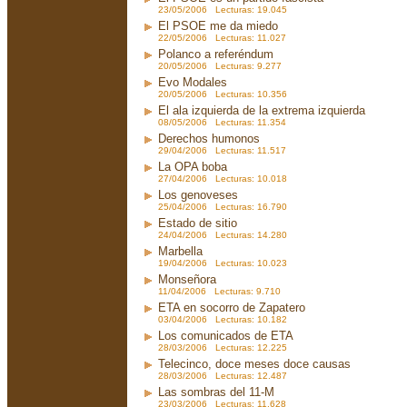
23/05/2006 Lecturas: 19.045
El PSOE me da miedo
22/05/2006 Lecturas: 11.027
Polanco a referéndum
20/05/2006 Lecturas: 9.277
Evo Modales
20/05/2006 Lecturas: 10.356
El ala izquierda de la extrema izquierda
08/05/2006 Lecturas: 11.354
Derechos humonos
29/04/2006 Lecturas: 11.517
La OPA boba
27/04/2006 Lecturas: 10.018
Los genoveses
25/04/2006 Lecturas: 16.790
Estado de sitio
24/04/2006 Lecturas: 14.280
Marbella
19/04/2006 Lecturas: 10.023
Monseñora
11/04/2006 Lecturas: 9.710
ETA en socorro de Zapatero
03/04/2006 Lecturas: 10.182
Los comunicados de ETA
28/03/2006 Lecturas: 12.225
Telecinco, doce meses doce causas
28/03/2006 Lecturas: 12.487
Las sombras del 11-M
23/03/2006 Lecturas: 11.628