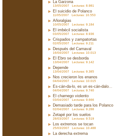
La Garzona
13/05/2007 Lecturas: 8.981
El suicidio de Polanco
11/05/2007 Lecturas: 10.553
Añoralgias
10/05/2007 Lecturas: 9.184
El imbécil socialista
03/05/2007 Lecturas: 8.936
Crispados y zampatortas
02/05/2007 Lecturas: 9.211
Después del Carnaval
16/04/2007 Lecturas: 10.013
El Ebro se desborda
13/04/2007 Lecturas: 9.142
Depende
13/04/2007 Lecturas: 9.385
Nos crecieron los enanos
04/04/2007 Lecturas: 10.015
Es-cán-da-lo, es un es-cán-dalo...
04/04/2007 Lecturas: 9.740
El charnego violento
03/04/2007 Lecturas: 9.666
Demasiado tarde para los Polanco
02/04/2007 Lecturas: 9.288
Zetapé por los suelos
28/03/2007 Lecturas: 9.519
Los extremos se tocan
25/03/2007 Lecturas: 10.488
La derecha extrema