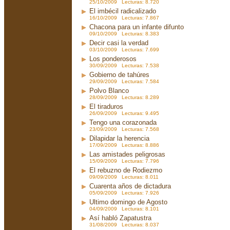
25/10/2009 Lecturas: 8.720
El imbécil radicalizado
16/10/2009 Lecturas: 7.867
Chacona para un infante difunto
09/10/2009 Lecturas: 8.383
Decir casi la verdad
03/10/2009 Lecturas: 7.699
Los ponderosos
30/09/2009 Lecturas: 7.538
Gobierno de tahúres
29/09/2009 Lecturas: 7.584
Polvo Blanco
28/09/2009 Lecturas: 8.289
El tiraduros
26/09/2009 Lecturas: 9.495
Tengo una corazonada
23/09/2009 Lecturas: 7.568
Dilapidar la herencia
17/09/2009 Lecturas: 8.886
Las amistades peligrosas
15/09/2009 Lecturas: 7.796
El rebuzno de Rodiezmo
09/09/2009 Lecturas: 8.011
Cuarenta años de dictadura
05/09/2009 Lecturas: 7.926
Ultimo domingo de Agosto
04/09/2009 Lecturas: 8.101
Así habló Zapatustra
31/08/2009 Lecturas: 8.037