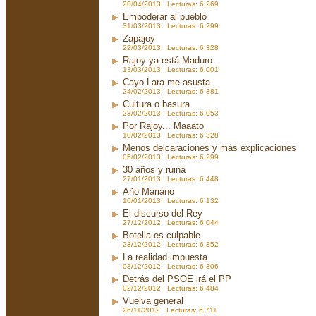
20/04/2013 Lecturas: 6.269
Empoderar al pueblo
31/03/2013 Lecturas: 6.299
Zapajoy
22/03/2013 Lecturas: 6.328
Rajoy ya está Maduro
13/03/2013 Lecturas: 6.001
Cayo Lara me asusta
24/02/2013 Lecturas: 6.381
Cultura o basura
23/02/2013 Lecturas: 6.053
Por Rajoy... Maaato
10/02/2013 Lecturas: 6.328
Menos delcaraciones y más explicaciones
05/02/2013 Lecturas: 6.299
30 años y ruina
27/01/2013 Lecturas: 6.448
Año Mariano
10/01/2013 Lecturas: 6.132
El discurso del Rey
27/12/2012 Lecturas: 6.044
Botella es culpable
23/12/2012 Lecturas: 6.352
La realidad impuesta
03/12/2012 Lecturas: 6.306
Detrás del PSOE irá el PP
02/12/2012 Lecturas: 6.484
Vuelva general
26/11/2012 Lecturas: 6.711