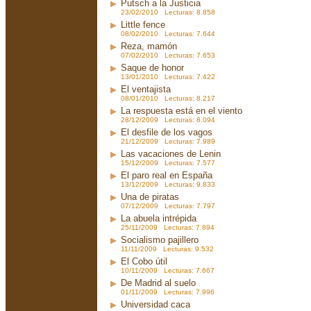
Putsch a la Justicia
23/02/2010 Lecturas: 8.858
Little fence
08/02/2010 Lecturas: 7.644
Reza, mamón
07/02/2010 Lecturas: 7.653
Saque de honor
13/01/2010 Lecturas: 7.422
El ventajista
08/01/2010 Lecturas: 8.217
La respuesta está en el viento
28/12/2009 Lecturas: 8.094
El desfile de los vagos
21/12/2009 Lecturas: 7.989
Las vacaciones de Lenin
15/12/2009 Lecturas: 7.577
El paro real en España
13/12/2009 Lecturas: 9.833
Una de piratas
07/12/2009 Lecturas: 7.797
La abuela intrépida
25/11/2009 Lecturas: 7.894
Socialismo pajillero
11/11/2009 Lecturas: 9.532
El Cobo útil
10/11/2009 Lecturas: 7.667
De Madrid al suelo
01/11/2009 Lecturas: 7.996
Universidad caca