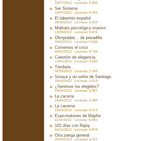
28/07/2012 Lecturas: 6.855
Ser Sistema
14/07/2012 Lecturas: 6.764
El laberinto español
28/06/2012 Lecturas: 6.510
Maltrato psicológico masivo
13/06/2012 Lecturas: 6.874
Olimpiadas... de pesadilla
29/05/2012 Lecturas: 6.638
Comernos el coco
26/05/2012 Lecturas: 6.749
Cuestión de elegancia
14/05/2012 Lecturas: 6.940
Tómbola
06/05/2012 Lecturas: 7.003
Soraya y un señor de Santiago
29/04/2012 Lecturas: 6.613
¿Seremos los elegidos?
22/04/2012 Lecturas: 6.597
La cacería
19/04/2012 Lecturas: 6.889
La caverna
16/04/2012 Lecturas: 6.472
Expo-matones de Mapfre
11/04/2012 Lecturas: 6.860
102 días con Rajoy
04/04/2012 Lecturas: 6.876
Otra juerga general
29/03/2012 Lecturas: 6.517