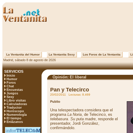
La Ventanita del Humor
La Ventanita Sexy
Los Foros de La Ventanita
Li
Madrid, sábado 8 de agosto de 2026
SERVICIOS
Inicio
Opinión: El liberal
Humor
Foros
Chat
Pan y Telecirco
Encuestas
Juegos
20/02/2011 Lecturas: 8.469
Sexy
Libro visitas
Publio
Calculadoras
Traductor
Una telespectadora considera que el
Horóscopo
programa
La Noria
, de Telecinco, es
Numerología
El tiempo
telebasura. Su puta madre
, responde el
Enlázanos
presentador, Jordi González,
confirmándolo.