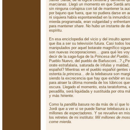
marcianas
. Llegó un momento en que Sardá arra
sin ninguna cortapisa con tal de mantener la au
por bajuno que fuera, que no pudiera darse en aq
ni siquiera había espontaneidad en la inmundicia
mierda programada, eran vulgaridad y enfrentami
para mantener
share
. No hubo un instante de de
espíritu.
En esa enciclopedia del vicio y del insulto apren
que iba a ser su televisión futura. Casi todos l
manipulados por aquel botarate magnífico sigue
son nuevas incorporaciones... ¡para qué les vo
decir de la
saga-fuga
de la
Princesa del Pueblo
Pueblo Nuevo, del pueblo de Barlusconi...? ¿Pe
orate estrafalaria, saturada de ínfulas y maldad,
español? Mientras en el pueblo español gentes d
ostenta
la princesa... de la telebasura
son margi
siendo la excrecencia que hay que exhibir en s
para atraer la última moneda de los lúbricos qu
oscura. Llegado el momento, esta teratoforma, 
pesadilla, será liquidada y sustituida por otra 
y más hiriente.
Como la
pandilla basura
no da más de sí que lo
Jordi que a ver si se puede llamar
telebasura
a u
millones de espectadores. Y se revuelve en mi
los retretes de mi instituto:
Mil millones de mos
come mierda
.