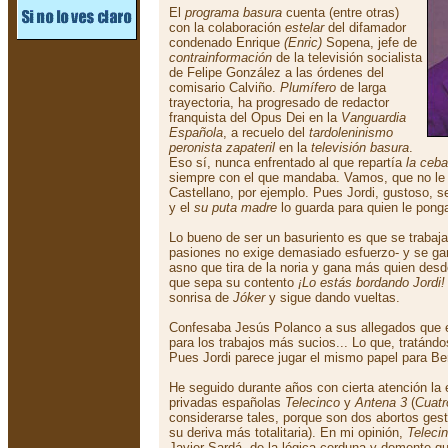
El
programa basura
cuenta (entre otras)
con la colaboración
estelar
del difamador
condenado Enrique
(Enric)
Sopena, jefe de
contrainformación
de la televisión socialista
de Felipe González a las órdenes del
comisario Calviño.
Plumífero
de larga
trayectoria, ha progresado de redactor
franquista del Opus Dei en la
Vanguardia
Española
, a recuelo del
tardoleninismo
peronista zapateril
en la
televisión basura
.
Eso sí, nunca enfrentado al que repartía
la ceb
siempre con el que mandaba. Vamos, que no le 
Castellano, por ejemplo. Pues Jordi, gustoso, se
y el
su puta madre
lo guarda para quien le pong
Lo bueno de ser un basuriento es que se trabaj
pasiones no exige demasiado esfuerzo- y se g
asno que tira de la noria y gana más quien desde 
que sepa su contento
¡Lo estás bordando Jordi!
sonrisa de
Jóker
y sigue dando vueltas.
Confesaba Jesús Polanco a sus allegados que 
para los trabajos más sucios... Lo que, tratánd
Pues Jordi parece jugar el mismo papel para Be
He seguido durante años con cierta atención la
privadas españolas
Telecinco
y
Antena 3
(
Cuatr
considerarse tales, porque son dos abortos ge
su deriva más totalitaria). En mi opinión,
Teleci
Javier Sardá, de la lógica cerduna y demente 