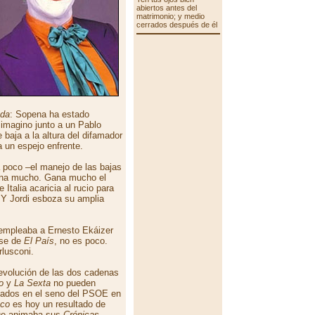
abiertos antes del
matrimonio; y medio
cerrados después de él
ada
: Sopena ha estado
imagino junto a un Pablo
 baja a la altura del difamador
a un espejo enfrente.
a poco –el manejo de las bajas
ana mucho. Gana mucho el
Italia acaricia al rucio para
Y Jordi esboza su amplia
empleaba a Ernesto Ekáizer
ose de
El País
, no es poco.
rlusconi.
 evolución de las dos cadenas
o
y
La Sexta
no pueden
stados en el seno del PSOE en
nco
es hoy un resultado de
que animaba sus
Crónicas