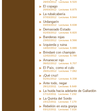
29/03/2012 Lecturas: 6.520
El copago
20/03/2012 Lecturas: 6.875
La rubalcabería
07/03/2012 Lecturas: 6.944
Urdangarín
03/03/2012 Lecturas: 6.638
Demasiado Estado
01/03/2012 Lecturas: 6.820
Banderas rojas
23/02/2012 Lecturas: 6.566
Izquierda y ruina
14/02/2012 Lecturas: 6.686
Brindaré con champán
12/02/2012 Lecturas: 6.746
Amanecer rojo
06/02/2012 Lecturas: 6.707
El País, como el culo
26/01/2012 Lecturas: 7.082
¡Qué cruz!
01/01/2012 Lecturas: 6.338
Ante todo, negar
28/12/2011 Lecturas: 6.649
La huida hacia adelante de Gallardón
17/12/2011 Lecturas: 7.232
La Quinta del Sordo
15/12/2011 Lecturas: 7.170
Rebelión en esta granja
03/12/2011 Lecturas: 7.016