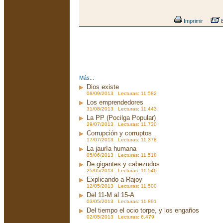
Imprimir
E
Más...
Dios existe
08/09/2013 Lecturas: 11.582
Los emprendedores
31/08/2013 Lecturas: 11.443
La PP (Pocilga Popular)
29/07/2013 Lecturas: 11.730
Corrupción y corruptos
17/07/2013 Lecturas: 11.378
La jauría humana
05/06/2013 Lecturas: 11.518
De gigantes y cabezudos
25/05/2013 Lecturas: 11.546
Explicando a Rajoy
12/05/2013 Lecturas: 11.500
Del 11-M al 15-A
03/05/2013 Lecturas: 11.891
Del tiempo el ocio torpe, y los engaños
02/05/2013 Lecturas: 6.479