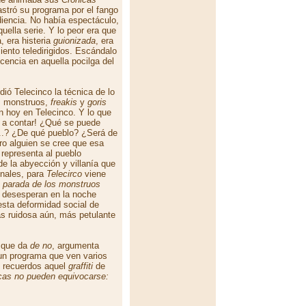
stró su programa por el fango
diencia. No había espectáculo,
uella serie. Y lo peor era que
, era histeria
guionizada
, era
ento teledirigidos. Escándalo
cencia en aquella pocilga del
dió Telecinco la técnica de lo
os monstruos,
freakis
y
goris
n hoy en Telecinco. Y lo que
y a contar! ¿Qué se puede
...? ¿De qué pueblo? ¿Será de
ro alguien se cree que esa
 representa al pueblo
e la abyección y villanía que
nales, para
Telecirco
viene
u
parada de los monstruos
e desesperan en la noche
esta deformidad social de
más ruidosa aún, más petulante
 que da
de no
, argumenta
n programa que ven varios
s recuerdos aquel
graffiti
de
cas no pueden equivocarse: