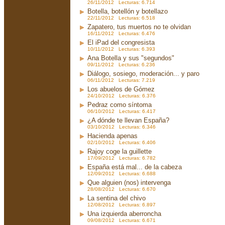
26/11/2012 Lecturas: 6.714
Botella, botellón y botellazo
22/11/2012 Lecturas: 6.518
Zapatero, tus muertos no te olvidan
16/11/2012 Lecturas: 6.476
El iPad del congresista
10/11/2012 Lecturas: 6.393
Ana Botella y sus "segundos"
09/11/2012 Lecturas: 6.236
Diálogo, sosiego, moderación... y paro
06/11/2012 Lecturas: 7.219
Los abuelos de Gómez
24/10/2012 Lecturas: 6.376
Pedraz como síntoma
06/10/2012 Lecturas: 6.417
¿A dónde te llevan España?
03/10/2012 Lecturas: 6.346
Hacienda apenas
02/10/2012 Lecturas: 6.406
Rajoy coge la guillette
17/09/2012 Lecturas: 6.782
España está mal... de la cabeza
12/09/2012 Lecturas: 6.688
Que alguien (nos) intervenga
28/08/2012 Lecturas: 6.670
La sentina del chivo
12/08/2012 Lecturas: 6.897
Una izquierda aberroncha
09/08/2012 Lecturas: 6.671