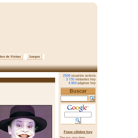
bro de Visitas
Juegos
2508
usuarios activos
3.730
visitantes hoy
4.964
páginas hoy
Buscar
Frase célebre hoy
Ten tus ojos bien