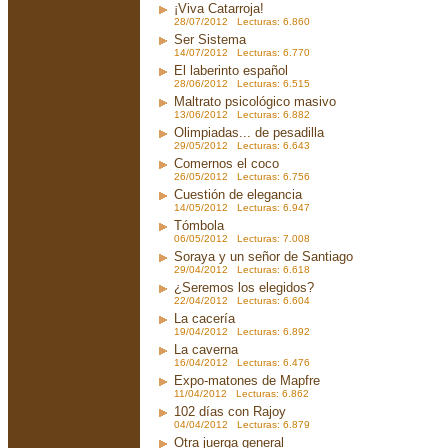
¡Viva Catarroja!
28/07/2012 Lecturas: 6.860
Ser Sistema
14/07/2012 Lecturas: 6.770
El laberinto español
28/06/2012 Lecturas: 6.515
Maltrato psicológico masivo
13/06/2012 Lecturas: 6.882
Olimpiadas... de pesadilla
29/05/2012 Lecturas: 6.643
Comernos el coco
26/05/2012 Lecturas: 6.756
Cuestión de elegancia
14/05/2012 Lecturas: 6.947
Tómbola
06/05/2012 Lecturas: 7.008
Soraya y un señor de Santiago
29/04/2012 Lecturas: 6.618
¿Seremos los elegidos?
22/04/2012 Lecturas: 6.604
La cacería
19/04/2012 Lecturas: 6.892
La caverna
16/04/2012 Lecturas: 6.476
Expo-matones de Mapfre
11/04/2012 Lecturas: 6.862
102 días con Rajoy
04/04/2012 Lecturas: 6.879
Otra juerga general