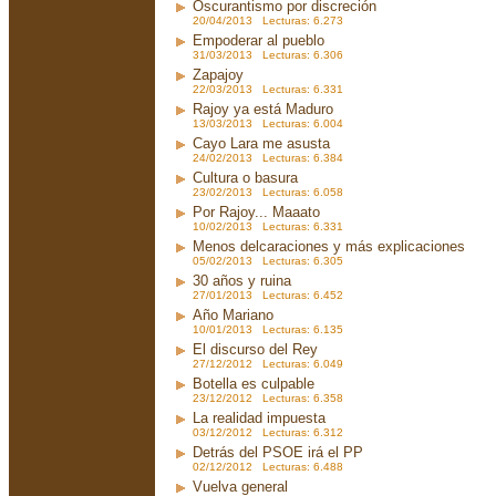
Oscurantismo por discreción
20/04/2013 Lecturas: 6.273
Empoderar al pueblo
31/03/2013 Lecturas: 6.306
Zapajoy
22/03/2013 Lecturas: 6.331
Rajoy ya está Maduro
13/03/2013 Lecturas: 6.004
Cayo Lara me asusta
24/02/2013 Lecturas: 6.384
Cultura o basura
23/02/2013 Lecturas: 6.058
Por Rajoy... Maaato
10/02/2013 Lecturas: 6.331
Menos delcaraciones y más explicaciones
05/02/2013 Lecturas: 6.305
30 años y ruina
27/01/2013 Lecturas: 6.452
Año Mariano
10/01/2013 Lecturas: 6.135
El discurso del Rey
27/12/2012 Lecturas: 6.049
Botella es culpable
23/12/2012 Lecturas: 6.358
La realidad impuesta
03/12/2012 Lecturas: 6.312
Detrás del PSOE irá el PP
02/12/2012 Lecturas: 6.488
Vuelva general