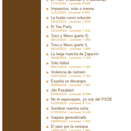
17/11/2010 Lecturas: 9.648
Impuestos, más o menos
11/11/2010 Lecturas: 8.504
La huida como solución
10/11/2010 Lecturas: 7.978
El Tea Party
22/10/2010 Lecturas: 7.431
Toxo y Moxo (parte II)
09/10/2010 Lecturas: 7.954
Toxo y Moxo (parte I)
09/10/2010 Lecturas: 7.895
La larga marcha de Zapa-tín
25/09/2010 Lecturas: 7.718
Sólo fútbol
06/07/2010 Lecturas: 7.525
Violencia de número
03/07/2010 Lecturas: 7.764
España se desangra
30/06/2010 Lecturas: 7.497
¡No Pasabán!
03/06/2010 Lecturas: 8.098
No te equivoques, yo soy del PSOE
31/05/2010 Lecturas: 8.713
Sembrar nuestra ruina
27/05/2010 Lecturas: 8.140
Saqueo generalizado
18/05/2010 Lecturas: 7.931
El país por la ventana
14/05/2010 Lecturas: 7.881