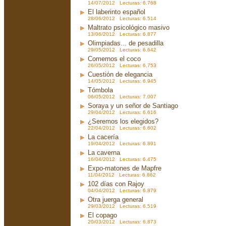
14/07/2012 Lecturas: 6.768
El laberinto español
28/06/2012 Lecturas: 6.514
Maltrato psicológico masivo
13/06/2012 Lecturas: 6.877
Olimpiadas... de pesadilla
29/05/2012 Lecturas: 6.642
Comernos el coco
26/05/2012 Lecturas: 6.753
Cuestión de elegancia
14/05/2012 Lecturas: 6.945
Tómbola
06/05/2012 Lecturas: 7.007
Soraya y un señor de Santiago
29/04/2012 Lecturas: 6.616
¿Seremos los elegidos?
22/04/2012 Lecturas: 6.602
La cacería
19/04/2012 Lecturas: 6.891
La caverna
16/04/2012 Lecturas: 6.475
Expo-matones de Mapfre
11/04/2012 Lecturas: 6.862
102 días con Rajoy
04/04/2012 Lecturas: 6.879
Otra juerga general
29/03/2012 Lecturas: 6.519
El copago
20/03/2012 Lecturas: 6.873