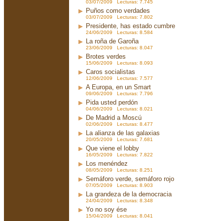
03/07/2009 Lecturas: 7.745
Puños como verdades
03/07/2009 Lecturas: 7.802
Presidente, has estado cumbre
24/06/2009 Lecturas: 8.584
La roña de Garoña
23/06/2009 Lecturas: 8.047
Brotes verdes
15/06/2009 Lecturas: 8.093
Caros socialistas
12/06/2009 Lecturas: 7.577
A Europa, en un Smart
09/06/2009 Lecturas: 7.796
Pida usted perdón
04/06/2009 Lecturas: 8.021
De Madrid a Moscú
02/06/2009 Lecturas: 8.477
La alianza de las galaxias
20/05/2009 Lecturas: 7.681
Que viene el lobby
16/05/2009 Lecturas: 7.822
Los menéndez
08/05/2009 Lecturas: 8.251
Semáforo verde, semáforo rojo
07/05/2009 Lecturas: 8.903
La grandeza de la democracia
24/04/2009 Lecturas: 8.348
Yo no soy ése
15/04/2009 Lecturas: 8.041