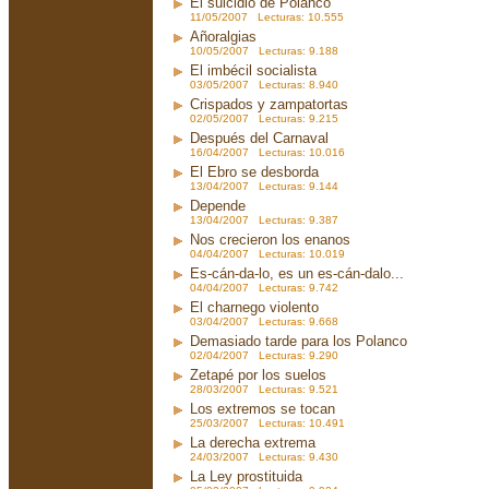
El suicidio de Polanco
11/05/2007 Lecturas: 10.555
Añoralgias
10/05/2007 Lecturas: 9.188
El imbécil socialista
03/05/2007 Lecturas: 8.940
Crispados y zampatortas
02/05/2007 Lecturas: 9.215
Después del Carnaval
16/04/2007 Lecturas: 10.016
El Ebro se desborda
13/04/2007 Lecturas: 9.144
Depende
13/04/2007 Lecturas: 9.387
Nos crecieron los enanos
04/04/2007 Lecturas: 10.019
Es-cán-da-lo, es un es-cán-dalo...
04/04/2007 Lecturas: 9.742
El charnego violento
03/04/2007 Lecturas: 9.668
Demasiado tarde para los Polanco
02/04/2007 Lecturas: 9.290
Zetapé por los suelos
28/03/2007 Lecturas: 9.521
Los extremos se tocan
25/03/2007 Lecturas: 10.491
La derecha extrema
24/03/2007 Lecturas: 9.430
La Ley prostituida