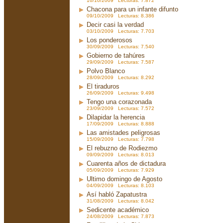
16/10/2009 Lecturas: 7.872
Chacona para un infante difunto
09/10/2009 Lecturas: 8.386
Decir casi la verdad
03/10/2009 Lecturas: 7.703
Los ponderosos
30/09/2009 Lecturas: 7.540
Gobierno de tahúres
29/09/2009 Lecturas: 7.587
Polvo Blanco
28/09/2009 Lecturas: 8.292
El tiraduros
26/09/2009 Lecturas: 9.498
Tengo una corazonada
23/09/2009 Lecturas: 7.572
Dilapidar la herencia
17/09/2009 Lecturas: 8.888
Las amistades peligrosas
15/09/2009 Lecturas: 7.798
El rebuzno de Rodiezmo
09/09/2009 Lecturas: 8.013
Cuarenta años de dictadura
05/09/2009 Lecturas: 7.929
Ultimo domingo de Agosto
04/09/2009 Lecturas: 8.103
Así habló Zapatustra
31/08/2009 Lecturas: 8.042
Sedicente académico
24/08/2009 Lecturas: 7.873