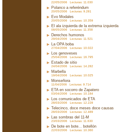
22/05/2006 Lecturas: 11.030
Polanco a referéndum
20/05/2006 Lecturas: 9.281
Evo Modales
20/05/2006 Lecturas: 10.359
El ala izquierda de la extrema izquierda
08/05/2006 Lecturas: 11.358
Derechos humonos
29/04/2006 Lecturas: 11.521
La OPA boba
27/04/2006 Lecturas: 10.022
Los genoveses
25/04/2006 Lecturas: 16.795
Estado de sitio
24/04/2006 Lecturas: 14.282
Marbella
19/04/2006 Lecturas: 10.025
Monseñora
11/04/2006 Lecturas: 9.714
ETA en socorro de Zapatero
03/04/2006 Lecturas: 10.184
Los comunicados de ETA
28/03/2006 Lecturas: 12.228
Telecinco, doce meses doce causas
28/03/2006 Lecturas: 12.489
Las sombras del 11-M
23/03/2006 Lecturas: 11.630
De bote en bote... botellón
22/03/2006 Lecturas: 10.360