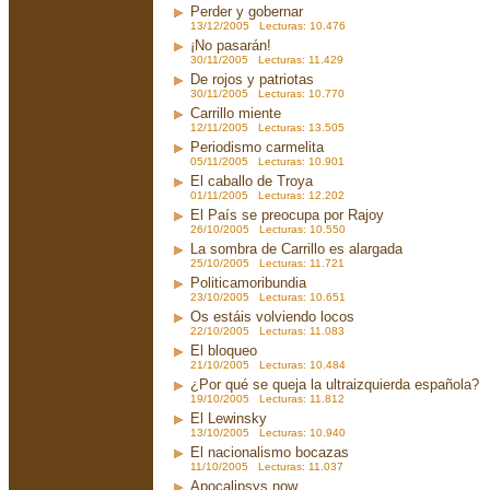
Perder y gobernar
13/12/2005 Lecturas: 10.476
¡No pasarán!
30/11/2005 Lecturas: 11.429
De rojos y patriotas
30/11/2005 Lecturas: 10.770
Carrillo miente
12/11/2005 Lecturas: 13.505
Periodismo carmelita
05/11/2005 Lecturas: 10.901
El caballo de Troya
01/11/2005 Lecturas: 12.202
El País se preocupa por Rajoy
26/10/2005 Lecturas: 10.550
La sombra de Carrillo es alargada
25/10/2005 Lecturas: 11.721
Politicamoribundia
23/10/2005 Lecturas: 10.651
Os estáis volviendo locos
22/10/2005 Lecturas: 11.083
El bloqueo
21/10/2005 Lecturas: 10.484
¿Por qué se queja la ultraizquierda española?
19/10/2005 Lecturas: 11.812
El Lewinsky
13/10/2005 Lecturas: 10.940
El nacionalismo bocazas
11/10/2005 Lecturas: 11.037
Apocalipsys now