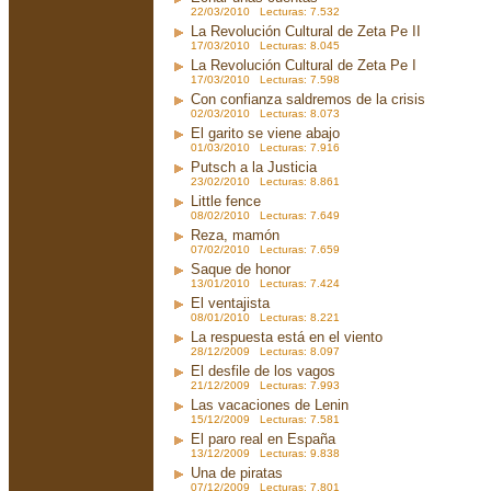
22/03/2010 Lecturas: 7.532
La Revolución Cultural de Zeta Pe II
17/03/2010 Lecturas: 8.045
La Revolución Cultural de Zeta Pe I
17/03/2010 Lecturas: 7.598
Con confianza saldremos de la crisis
02/03/2010 Lecturas: 8.073
El garito se viene abajo
01/03/2010 Lecturas: 7.916
Putsch a la Justicia
23/02/2010 Lecturas: 8.861
Little fence
08/02/2010 Lecturas: 7.649
Reza, mamón
07/02/2010 Lecturas: 7.659
Saque de honor
13/01/2010 Lecturas: 7.424
El ventajista
08/01/2010 Lecturas: 8.221
La respuesta está en el viento
28/12/2009 Lecturas: 8.097
El desfile de los vagos
21/12/2009 Lecturas: 7.993
Las vacaciones de Lenin
15/12/2009 Lecturas: 7.581
El paro real en España
13/12/2009 Lecturas: 9.838
Una de piratas
07/12/2009 Lecturas: 7.801