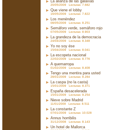
La alianza de las galaxias
20/05/2009 Lecturas: 7.682
Que viene el lobby
16/05/2009 Lecturas: 7.822
Los menéndez
08/05/2009 Lecturas: 8.251
Semáforo verde, semáforo rojo
07/05/2009 Lecturas: 8.903
La grandeza de la democracia
24/04/2009 Lecturas: 8.348
Yo no soy ése
15/04/2009 Lecturas: 8.041
La escopeta nacional
22/02/2009 Lecturas: 8.776
A quemarropa
01/02/2009 Lecturas: 8.408
Tengo una mentira para usted
28/01/2009 Lecturas: 8.284
La caspa (no la casta)
15/01/2009 Lecturas: 8.371
España desacelerada
15/01/2009 Lecturas: 9.254
Nieve sobre Madrid
11/01/2009 Lecturas: 8.511
La constante Z
07/01/2009 Lecturas: 10.028
Annus horribilis
31/12/2008 Lecturas: 8.143
Un hotel de Mallorca