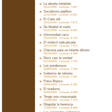
La abuela intrépida
25/11/2009 Lecturas: 7.897
Socialismo pajillero
11/11/2009 Lecturas: 9.534
El Cobo útil
10/11/2009 Lecturas: 7.672
De Madrid al suelo
01/11/2009 Lecturas: 8.000
Universidad caca
25/10/2009 Lecturas: 8.723
El imbécil radicalizado
16/10/2009 Lecturas: 7.872
Chacona para un infante difunto
09/10/2009 Lecturas: 8.386
Decir casi la verdad
03/10/2009 Lecturas: 7.703
Los ponderosos
30/09/2009 Lecturas: 7.540
Gobierno de tahúres
29/09/2009 Lecturas: 7.587
Polvo Blanco
28/09/2009 Lecturas: 8.292
El tiraduros
26/09/2009 Lecturas: 9.498
Tengo una corazonada
23/09/2009 Lecturas: 7.572
Dilapidar la herencia
17/09/2009 Lecturas: 8.888