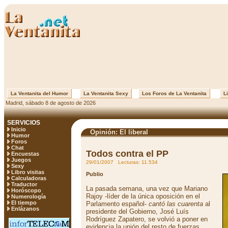
La Ventanita del Humor
La Ventanita Sexy
Los Foros de La Ventanita
Li
Madrid, sábado 8 de agosto de 2026
SERVICIOS
Inicio
Opinión: El liberal
Humor
Foros
Chat
Todos contra el PP
Encuestas
Juegos
29/01/2007 Lecturas: 11.534
Sexy
Libro visitas
Publio
Calculadoras
Traductor
La pasada semana, una vez que Mariano
Horóscopo
Rajoy -líder de la única oposición en el
Numerología
El tiempo
Parlamento español-
cantó las cuarenta
al
Enlázanos
presidente del Gobierno, José Luís
Rodríguez Zapatero, se volvió a poner en
evidencia la unión del resto de fuerzas