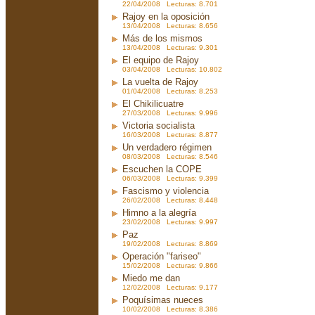
22/04/2008 Lecturas: 8.701
Rajoy en la oposición
13/04/2008 Lecturas: 8.656
Más de los mismos
13/04/2008 Lecturas: 9.301
El equipo de Rajoy
03/04/2008 Lecturas: 10.802
La vuelta de Rajoy
01/04/2008 Lecturas: 8.253
El Chikilicuatre
27/03/2008 Lecturas: 9.996
Victoria socialista
16/03/2008 Lecturas: 8.877
Un verdadero régimen
08/03/2008 Lecturas: 8.546
Escuchen la COPE
06/03/2008 Lecturas: 9.399
Fascismo y violencia
26/02/2008 Lecturas: 8.448
Himno a la alegría
23/02/2008 Lecturas: 9.997
Paz
19/02/2008 Lecturas: 8.869
Operación "fariseo"
15/02/2008 Lecturas: 9.866
Miedo me dan
12/02/2008 Lecturas: 9.177
Poquísimas nueces
10/02/2008 Lecturas: 8.386