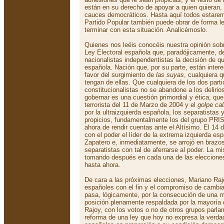
están en su derecho de apoyar a quien quieran,
cauces democráticos. Hasta aquí todos estarem
Partido Popular también puede obrar de forma l
terminar con esta situación. Analicémoslo.
Quienes nos leéis conocéis nuestra opinión sob
Ley Electoral española que, paradójicamente, d
nacionalistas independentistas la decisión de qu
española. Nación que, por su parte, están inte
favor del surgimiento de
las suyas
, cualquiera 
tengan de ellas. Que cualquiera de los dos parti
constitucionalistas no se abandone a los deliri
gobernar es una cuestión primordial y ética, que
terrorista del 11 de Marzo de 2004 y el
golpe cal
por la ultraizquierda española, los separatista
propicios, fundamentalmente los del grupo PRI
ahora de rendir cuentas ante el Altísimo. El 14
con el poder el líder de la extrema izquierda e
Zapatero e, inmediatamente, se arrojó en brazo
separatistas con tal de aferrarse al poder. La m
tomando después en cada una de las eleccione
hasta ahora.
De cara a las próximas elecciones, Mariano Rajo
españoles con el fin y el compromiso de cambiar 
pasa, lógicamente, por la consecución de una 
posición plenamente respaldada por la mayoría 
Rajoy, con los votos o no de otros grupos parlam
reforma de una ley que hoy no expresa la verda