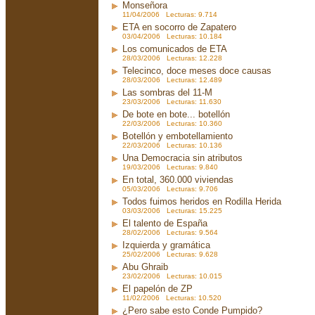
Monseñora
11/04/2006 Lecturas: 9.714
ETA en socorro de Zapatero
03/04/2006 Lecturas: 10.184
Los comunicados de ETA
28/03/2006 Lecturas: 12.228
Telecinco, doce meses doce causas
28/03/2006 Lecturas: 12.489
Las sombras del 11-M
23/03/2006 Lecturas: 11.630
De bote en bote... botellón
22/03/2006 Lecturas: 10.360
Botellón y embotellamiento
22/03/2006 Lecturas: 10.136
Una Democracia sin atributos
19/03/2006 Lecturas: 9.840
En total, 360.000 viviendas
05/03/2006 Lecturas: 9.706
Todos fuimos heridos en Rodilla Herida
03/03/2006 Lecturas: 15.225
El talento de España
28/02/2006 Lecturas: 9.564
Izquierda y gramática
25/02/2006 Lecturas: 9.628
Abu Ghraib
23/02/2006 Lecturas: 10.015
El papelón de ZP
11/02/2006 Lecturas: 10.520
¿Pero sabe esto Conde Pumpido?