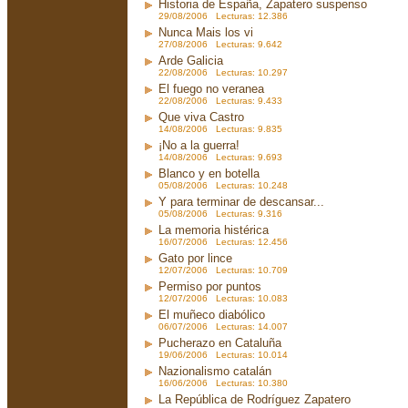
Historia de España, Zapatero suspenso
29/08/2006 Lecturas: 12.386
Nunca Mais los vi
27/08/2006 Lecturas: 9.642
Arde Galicia
22/08/2006 Lecturas: 10.297
El fuego no veranea
22/08/2006 Lecturas: 9.433
Que viva Castro
14/08/2006 Lecturas: 9.835
¡No a la guerra!
14/08/2006 Lecturas: 9.693
Blanco y en botella
05/08/2006 Lecturas: 10.248
Y para terminar de descansar...
05/08/2006 Lecturas: 9.316
La memoria histérica
16/07/2006 Lecturas: 12.456
Gato por lince
12/07/2006 Lecturas: 10.709
Permiso por puntos
12/07/2006 Lecturas: 10.083
El muñeco diabólico
06/07/2006 Lecturas: 14.007
Pucherazo en Cataluña
19/06/2006 Lecturas: 10.014
Nazionalismo catalán
16/06/2006 Lecturas: 10.380
La República de Rodríguez Zapatero