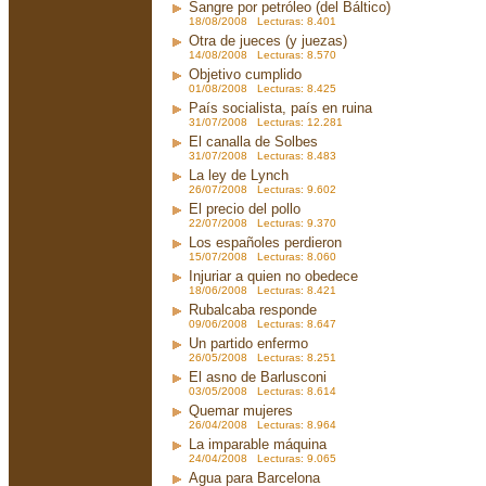
Sangre por petróleo (del Báltico)
18/08/2008 Lecturas: 8.401
Otra de jueces (y juezas)
14/08/2008 Lecturas: 8.570
Objetivo cumplido
01/08/2008 Lecturas: 8.425
País socialista, país en ruina
31/07/2008 Lecturas: 12.281
El canalla de Solbes
31/07/2008 Lecturas: 8.483
La ley de Lynch
26/07/2008 Lecturas: 9.602
El precio del pollo
22/07/2008 Lecturas: 9.370
Los españoles perdieron
15/07/2008 Lecturas: 8.060
Injuriar a quien no obedece
18/06/2008 Lecturas: 8.421
Rubalcaba responde
09/06/2008 Lecturas: 8.647
Un partido enfermo
26/05/2008 Lecturas: 8.251
El asno de Barlusconi
03/05/2008 Lecturas: 8.614
Quemar mujeres
26/04/2008 Lecturas: 8.964
La imparable máquina
24/04/2008 Lecturas: 9.065
Agua para Barcelona