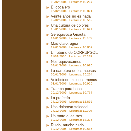
08/02/2006 Lecturas: 10.237
El cocalero
05/02/2006 Lecturas: 10.824
Veinte años no es nada
02/02/2006 Lecturas: 10.552
Una cultura de colores
18/01/2006 Lecturas: 13.691
Se equivoca Girauta
14/01/2006 Lecturas: 11.405
Más claro, agua
12/01/2006 Lecturas: 10.859
El retorno de CORRUPSOE
11/01/2006 Lecturas: 12.039
Nos equivocamos
09/01/2006 Lecturas: 10.996
La carretera de los huesos
05/01/2006 Lecturas: 25.204
Veinticinco millones menos
03/01/2006 Lecturas: 10.920
Trampa para bobos
29/12/2005 Lecturas: 19.767
La profecía
27/12/2005 Lecturas: 12.895
Una dolorosa soledad
24/12/2005 Lecturas: 11.099
Un tonto a las tres
19/12/2005 Lecturas: 18.336
Ruido, mucho ruido
18/12/2005 Lecturas: 10.585