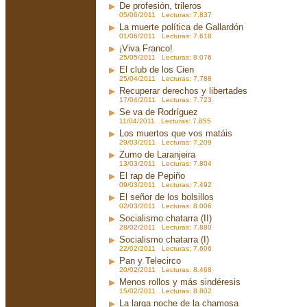
De profesión, trileros
05/06/2011 Lecturas: 7.837
La muerte política de Gallardón
01/06/2011 Lecturas: 7.618
¡Viva Franco!
25/05/2011 Lecturas: 8.076
El club de los Cien
25/04/2011 Lecturas: 7.788
Recuperar derechos y libertades
17/04/2011 Lecturas: 7.723
Se va de Rodríguez
11/04/2011 Lecturas: 7.855
Los muertos que vos matáis
29/03/2011 Lecturas: 7.209
Zumo de Laranjeira
13/03/2011 Lecturas: 7.804
El rap de Pepiño
09/03/2011 Lecturas: 7.492
El señor de los bolsillos
02/03/2011 Lecturas: 8.006
Socialismo chatarra (II)
28/02/2011 Lecturas: 7.880
Socialismo chatarra (I)
22/02/2011 Lecturas: 7.606
Pan y Telecirco
20/02/2011 Lecturas: 8.468
Menos rollos y más sindéresis
15/02/2011 Lecturas: 8.802
La larga noche de la chamosa