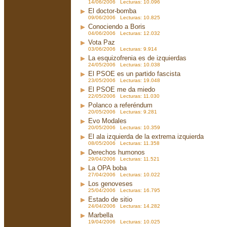
14/06/2006 Lecturas: 10.096
El doctor-bomba
09/06/2006 Lecturas: 10.825
Conociendo a Boris
04/06/2006 Lecturas: 12.032
Vota Paz
03/06/2006 Lecturas: 9.914
La esquizofrenia es de izquierdas
24/05/2006 Lecturas: 10.038
El PSOE es un partido fascista
23/05/2006 Lecturas: 19.048
El PSOE me da miedo
22/05/2006 Lecturas: 11.030
Polanco a referéndum
20/05/2006 Lecturas: 9.281
Evo Modales
20/05/2006 Lecturas: 10.359
El ala izquierda de la extrema izquierda
08/05/2006 Lecturas: 11.358
Derechos humonos
29/04/2006 Lecturas: 11.521
La OPA boba
27/04/2006 Lecturas: 10.022
Los genoveses
25/04/2006 Lecturas: 16.795
Estado de sitio
24/04/2006 Lecturas: 14.282
Marbella
19/04/2006 Lecturas: 10.025