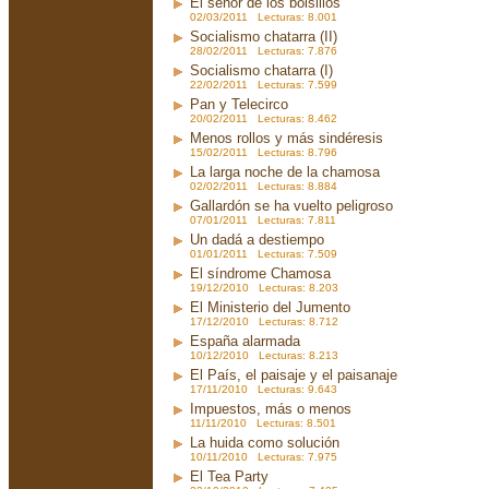
El señor de los bolsillos
02/03/2011 Lecturas: 8.001
Socialismo chatarra (II)
28/02/2011 Lecturas: 7.876
Socialismo chatarra (I)
22/02/2011 Lecturas: 7.599
Pan y Telecirco
20/02/2011 Lecturas: 8.462
Menos rollos y más sindéresis
15/02/2011 Lecturas: 8.796
La larga noche de la chamosa
02/02/2011 Lecturas: 8.884
Gallardón se ha vuelto peligroso
07/01/2011 Lecturas: 7.811
Un dadá a destiempo
01/01/2011 Lecturas: 7.509
El síndrome Chamosa
19/12/2010 Lecturas: 8.203
El Ministerio del Jumento
17/12/2010 Lecturas: 8.712
España alarmada
10/12/2010 Lecturas: 8.213
El País, el paisaje y el paisanaje
17/11/2010 Lecturas: 9.643
Impuestos, más o menos
11/11/2010 Lecturas: 8.501
La huida como solución
10/11/2010 Lecturas: 7.975
El Tea Party