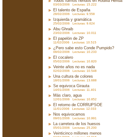
Todos fuimos heridos en Rodilla Herida
03/03/2006 Lecturas: 15.222
El talento de España
28/02/2006 Lecturas: 9.558
Izquierda y gramática
25/02/2006 Lecturas: 9.624
Abu Ghraib
23/02/2006 Lecturas: 10.011
El papelón de ZP
11/02/2006 Lecturas: 10.515
¿Pero sabe esto Conde Pumpido?
08/02/2006 Lecturas: 10.233
El cocalero
05/02/2006 Lecturas: 10.820
Veinte años no es nada
02/02/2006 Lecturas: 10.548
Una cultura de colores
18/01/2006 Lecturas: 13.688
Se equivoca Girauta
14/01/2006 Lecturas: 11.401
Más claro, agua
12/01/2006 Lecturas: 10.852
El retorno de CORRUPSOE
11/01/2006 Lecturas: 12.033
Nos equivocamos
09/01/2006 Lecturas: 10.991
La carretera de los huesos
05/01/2006 Lecturas: 25.200
Veinticinco millones menos