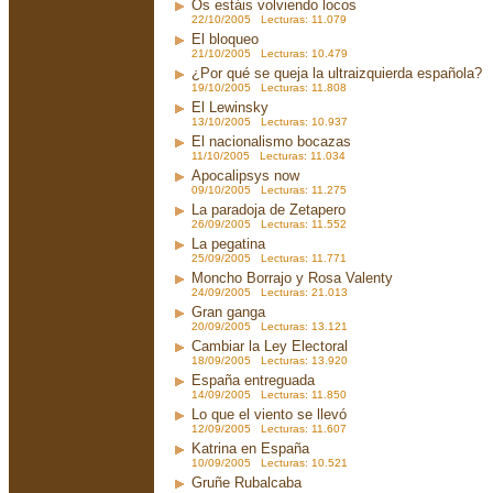
Os estáis volviendo locos
22/10/2005 Lecturas: 11.079
El bloqueo
21/10/2005 Lecturas: 10.479
¿Por qué se queja la ultraizquierda española?
19/10/2005 Lecturas: 11.808
El Lewinsky
13/10/2005 Lecturas: 10.937
El nacionalismo bocazas
11/10/2005 Lecturas: 11.034
Apocalipsys now
09/10/2005 Lecturas: 11.275
La paradoja de Zetapero
26/09/2005 Lecturas: 11.552
La pegatina
25/09/2005 Lecturas: 11.771
Moncho Borrajo y Rosa Valenty
24/09/2005 Lecturas: 21.013
Gran ganga
20/09/2005 Lecturas: 13.121
Cambiar la Ley Electoral
18/09/2005 Lecturas: 13.920
España entreguada
14/09/2005 Lecturas: 11.850
Lo que el viento se llevó
12/09/2005 Lecturas: 11.607
Katrina en España
10/09/2005 Lecturas: 10.521
Gruñe Rubalcaba