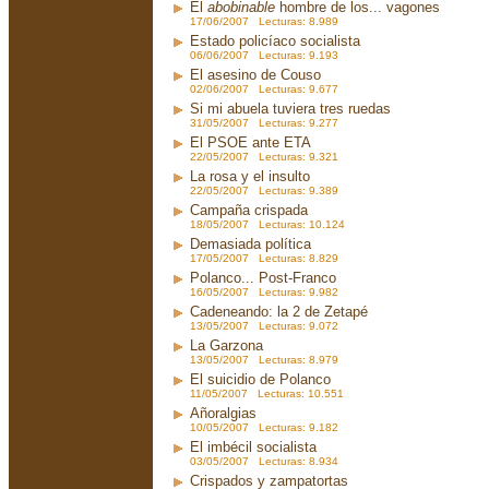
El
abobinable
hombre de los... vagones
17/06/2007 Lecturas: 8.989
Estado policíaco socialista
06/06/2007 Lecturas: 9.193
El asesino de Couso
02/06/2007 Lecturas: 9.677
Si mi abuela tuviera tres ruedas
31/05/2007 Lecturas: 9.277
El PSOE ante ETA
22/05/2007 Lecturas: 9.321
La rosa y el insulto
22/05/2007 Lecturas: 9.389
Campaña crispada
18/05/2007 Lecturas: 10.124
Demasiada política
17/05/2007 Lecturas: 8.829
Polanco... Post-Franco
16/05/2007 Lecturas: 9.982
Cadeneando: la 2 de Zetapé
13/05/2007 Lecturas: 9.072
La Garzona
13/05/2007 Lecturas: 8.979
El suicidio de Polanco
11/05/2007 Lecturas: 10.551
Añoralgias
10/05/2007 Lecturas: 9.182
El imbécil socialista
03/05/2007 Lecturas: 8.934
Crispados y zampatortas