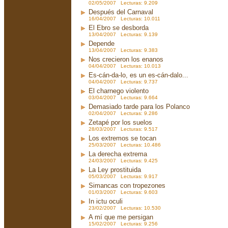
02/05/2007 Lecturas: 9.209
Después del Carnaval
16/04/2007 Lecturas: 10.011
El Ebro se desborda
13/04/2007 Lecturas: 9.139
Depende
13/04/2007 Lecturas: 9.383
Nos crecieron los enanos
04/04/2007 Lecturas: 10.013
Es-cán-da-lo, es un es-cán-dalo...
04/04/2007 Lecturas: 9.737
El charnego violento
03/04/2007 Lecturas: 9.664
Demasiado tarde para los Polanco
02/04/2007 Lecturas: 9.286
Zetapé por los suelos
28/03/2007 Lecturas: 9.517
Los extremos se tocan
25/03/2007 Lecturas: 10.486
La derecha extrema
24/03/2007 Lecturas: 9.425
La Ley prostituida
05/03/2007 Lecturas: 9.917
Simancas con tropezones
01/03/2007 Lecturas: 9.603
In ictu oculi
23/02/2007 Lecturas: 10.530
A mí que me persigan
15/02/2007 Lecturas: 9.256