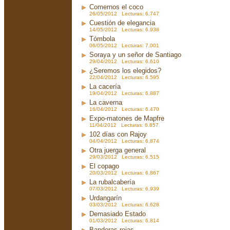
Comernos el coco
26/05/2012 Lecturas: 6.747
Cuestión de elegancia
14/05/2012 Lecturas: 6.938
Tómbola
06/05/2012 Lecturas: 7.001
Soraya y un señor de Santiago
29/04/2012 Lecturas: 6.610
¿Seremos los elegidos?
22/04/2012 Lecturas: 6.595
La cacería
19/04/2012 Lecturas: 6.887
La caverna
16/04/2012 Lecturas: 6.470
Expo-matones de Mapfre
11/04/2012 Lecturas: 6.857
102 días con Rajoy
04/04/2012 Lecturas: 6.874
Otra juerga general
29/03/2012 Lecturas: 6.515
El copago
20/03/2012 Lecturas: 6.867
La rubalcabería
07/03/2012 Lecturas: 6.939
Urdangarín
03/03/2012 Lecturas: 6.628
Demasiado Estado
01/03/2012 Lecturas: 6.814
Banderas rojas