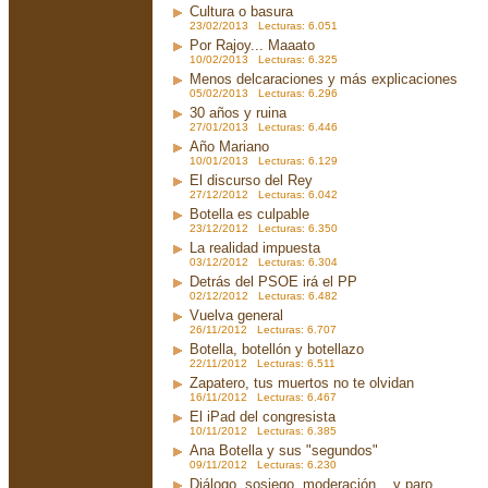
Cultura o basura
23/02/2013 Lecturas: 6.051
Por Rajoy... Maaato
10/02/2013 Lecturas: 6.325
Menos delcaraciones y más explicaciones
05/02/2013 Lecturas: 6.296
30 años y ruina
27/01/2013 Lecturas: 6.446
Año Mariano
10/01/2013 Lecturas: 6.129
El discurso del Rey
27/12/2012 Lecturas: 6.042
Botella es culpable
23/12/2012 Lecturas: 6.350
La realidad impuesta
03/12/2012 Lecturas: 6.304
Detrás del PSOE irá el PP
02/12/2012 Lecturas: 6.482
Vuelva general
26/11/2012 Lecturas: 6.707
Botella, botellón y botellazo
22/11/2012 Lecturas: 6.511
Zapatero, tus muertos no te olvidan
16/11/2012 Lecturas: 6.467
El iPad del congresista
10/11/2012 Lecturas: 6.385
Ana Botella y sus "segundos"
09/11/2012 Lecturas: 6.230
Diálogo, sosiego, moderación... y paro