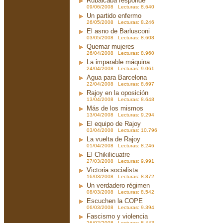
Rubalcaba responde
09/06/2008 Lecturas: 8.640
Un partido enfermo
26/05/2008 Lecturas: 8.246
El asno de Barlusconi
03/05/2008 Lecturas: 8.608
Quemar mujeres
26/04/2008 Lecturas: 8.960
La imparable máquina
24/04/2008 Lecturas: 9.061
Agua para Barcelona
22/04/2008 Lecturas: 8.697
Rajoy en la oposición
13/04/2008 Lecturas: 8.648
Más de los mismos
13/04/2008 Lecturas: 9.294
El equipo de Rajoy
03/04/2008 Lecturas: 10.796
La vuelta de Rajoy
01/04/2008 Lecturas: 8.246
El Chikilicuatre
27/03/2008 Lecturas: 9.991
Victoria socialista
16/03/2008 Lecturas: 8.872
Un verdadero régimen
08/03/2008 Lecturas: 8.542
Escuchen la COPE
06/03/2008 Lecturas: 9.394
Fascismo y violencia
26/02/2008 Lecturas: 8.443