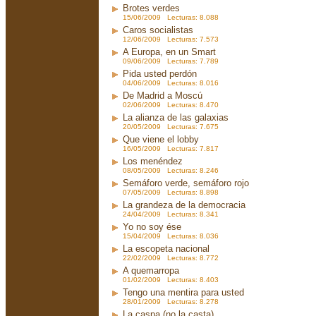
Brotes verdes
15/06/2009 Lecturas: 8.088
Caros socialistas
12/06/2009 Lecturas: 7.573
A Europa, en un Smart
09/06/2009 Lecturas: 7.789
Pida usted perdón
04/06/2009 Lecturas: 8.016
De Madrid a Moscú
02/06/2009 Lecturas: 8.470
La alianza de las galaxias
20/05/2009 Lecturas: 7.675
Que viene el lobby
16/05/2009 Lecturas: 7.817
Los menéndez
08/05/2009 Lecturas: 8.246
Semáforo verde, semáforo rojo
07/05/2009 Lecturas: 8.898
La grandeza de la democracia
24/04/2009 Lecturas: 8.341
Yo no soy ése
15/04/2009 Lecturas: 8.036
La escopeta nacional
22/02/2009 Lecturas: 8.772
A quemarropa
01/02/2009 Lecturas: 8.403
Tengo una mentira para usted
28/01/2009 Lecturas: 8.278
La caspa (no la casta)