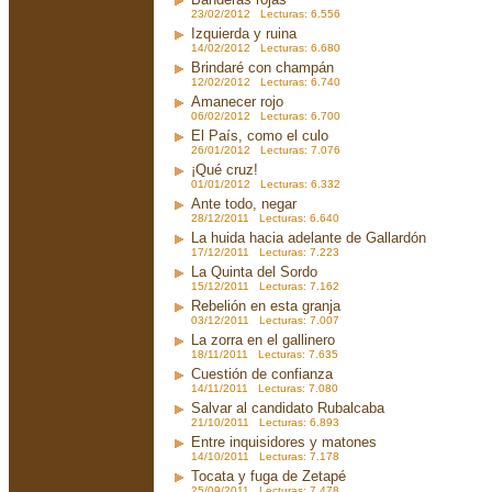
23/02/2012 Lecturas: 6.556
Izquierda y ruina
14/02/2012 Lecturas: 6.680
Brindaré con champán
12/02/2012 Lecturas: 6.740
Amanecer rojo
06/02/2012 Lecturas: 6.700
El País, como el culo
26/01/2012 Lecturas: 7.076
¡Qué cruz!
01/01/2012 Lecturas: 6.332
Ante todo, negar
28/12/2011 Lecturas: 6.640
La huida hacia adelante de Gallardón
17/12/2011 Lecturas: 7.223
La Quinta del Sordo
15/12/2011 Lecturas: 7.162
Rebelión en esta granja
03/12/2011 Lecturas: 7.007
La zorra en el gallinero
18/11/2011 Lecturas: 7.635
Cuestión de confianza
14/11/2011 Lecturas: 7.080
Salvar al candidato Rubalcaba
21/10/2011 Lecturas: 6.893
Entre inquisidores y matones
14/10/2011 Lecturas: 7.178
Tocata y fuga de Zetapé
25/09/2011 Lecturas: 7.478