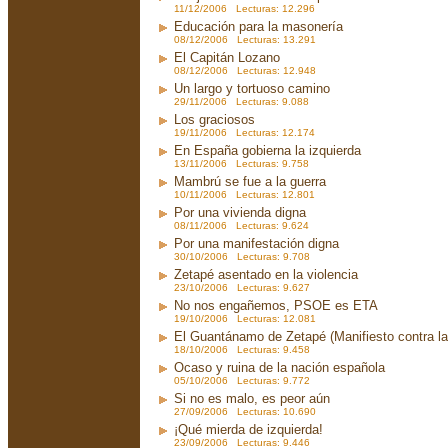
11/12/2006 Lecturas: 12.296
Educación para la masonería
08/12/2006 Lecturas: 13.291
El Capitán Lozano
08/12/2006 Lecturas: 12.948
Un largo y tortuoso camino
29/11/2006 Lecturas: 9.088
Los graciosos
19/11/2006 Lecturas: 12.174
En España gobierna la izquierda
13/11/2006 Lecturas: 9.758
Mambrú se fue a la guerra
10/11/2006 Lecturas: 12.801
Por una vivienda digna
08/11/2006 Lecturas: 9.624
Por una manifestación digna
30/10/2006 Lecturas: 9.708
Zetapé asentado en la violencia
23/10/2006 Lecturas: 9.627
No nos engañemos, PSOE es ETA
19/10/2006 Lecturas: 12.081
El Guantánamo de Zetapé (Manifiesto contra la 
18/10/2006 Lecturas: 9.458
Ocaso y ruina de la nación española
05/10/2006 Lecturas: 9.772
Si no es malo, es peor aún
27/09/2006 Lecturas: 10.690
¡Qué mierda de izquierda!
23/09/2006 Lecturas: 9.446