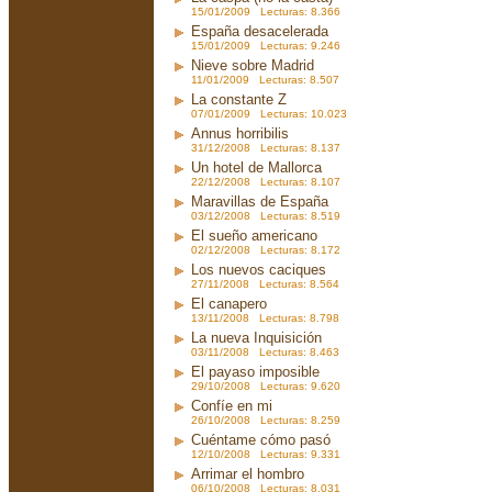
15/01/2009 Lecturas: 8.366
España desacelerada
15/01/2009 Lecturas: 9.246
Nieve sobre Madrid
11/01/2009 Lecturas: 8.507
La constante Z
07/01/2009 Lecturas: 10.023
Annus horribilis
31/12/2008 Lecturas: 8.137
Un hotel de Mallorca
22/12/2008 Lecturas: 8.107
Maravillas de España
03/12/2008 Lecturas: 8.519
El sueño americano
02/12/2008 Lecturas: 8.172
Los nuevos caciques
27/11/2008 Lecturas: 8.564
El canapero
13/11/2008 Lecturas: 8.798
La nueva Inquisición
03/11/2008 Lecturas: 8.463
El payaso imposible
29/10/2008 Lecturas: 9.620
Confíe en mi
26/10/2008 Lecturas: 8.259
Cuéntame cómo pasó
12/10/2008 Lecturas: 9.331
Arrimar el hombro
06/10/2008 Lecturas: 8.031