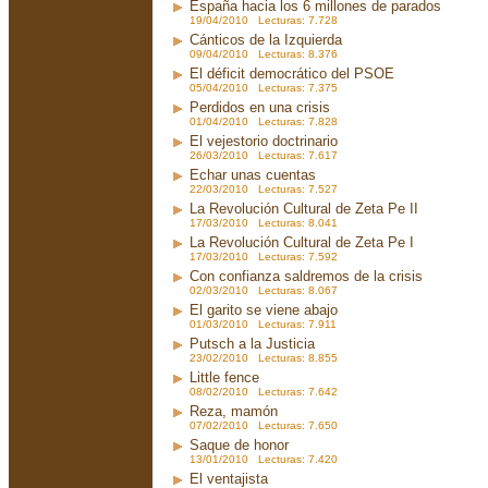
España hacia los 6 millones de parados
19/04/2010 Lecturas: 7.728
Cánticos de la Izquierda
09/04/2010 Lecturas: 8.376
El déficit democrático del PSOE
05/04/2010 Lecturas: 7.375
Perdidos en una crisis
01/04/2010 Lecturas: 7.828
El vejestorio doctrinario
26/03/2010 Lecturas: 7.617
Echar unas cuentas
22/03/2010 Lecturas: 7.527
La Revolución Cultural de Zeta Pe II
17/03/2010 Lecturas: 8.041
La Revolución Cultural de Zeta Pe I
17/03/2010 Lecturas: 7.592
Con confianza saldremos de la crisis
02/03/2010 Lecturas: 8.067
El garito se viene abajo
01/03/2010 Lecturas: 7.911
Putsch a la Justicia
23/02/2010 Lecturas: 8.855
Little fence
08/02/2010 Lecturas: 7.642
Reza, mamón
07/02/2010 Lecturas: 7.650
Saque de honor
13/01/2010 Lecturas: 7.420
El ventajista