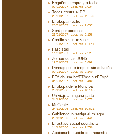
Engañar siempre y a todos
09/02/2007 Lecturas: 9.034
Todos contra el PP
29/01/2007 Lecturas: 11.526
El okupa-mocho
26/01/2007 Lecturas: 9.637
Será por cordones
21/01/2007 Lecturas: 9.158
Carrillo y sus razones
19/01/2007 Lecturas: 11.151
Fascistas
14/01/2007 Lecturas: 9.527
Zetapé de las JONS
13/01/2007 Lecturas: 9.998
Demagogos e ineptos sin solución
09/01/2007 Lecturas: 9.140
ETA da una bofETAda a zETApé
05/01/2007 Lecturas: 9.480
El okupa de la Moncloa
26/12/2006 Lecturas: 10.100
Un viaje a ninguna parte
24/12/2006 Lecturas: 9.075
Mi Gente
24/12/2006 Lecturas: 10.621
Gabilondo investiga el milagro
20/12/2006 Lecturas: 9.449
El estado social socialista
14/12/2006 Lecturas: 9.550
Acojonante subida de impuestos