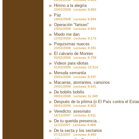
Himno a la alegría
23/02/2008 Lecturas: 9.992
Paz
19/02/2008 Lecturas: 8.864
Operación "fariseo"
15/02/2008 Lecturas: 9.861
Miedo me dan
12/02/2008 Lecturas: 9.173
Poquísimas nueces
10/02/2008 Lecturas: 8.381
El calvario de Montes
03/02/2008 Lecturas: 8.759
Videos para idiotas
01/02/2008 Lecturas: 10.514
Menuda semanita
29/01/2008 Lecturas: 8.537
Macarras, atorrantes, cansinos
24/01/2008 Lecturas: 9.441
De bobilis bobilis
08/01/2008 Lecturas: 11.346
Después de la pítima (o El País contra el Est
08/01/2008 Lecturas: 8.902
Veredicto: asesinato
14/12/2007 Lecturas: 8.811
De tu querida presencia...
11/12/2007 Lecturas: 9.969
De la secta y los sectarios
07/12/2007 Lecturas: 9.460