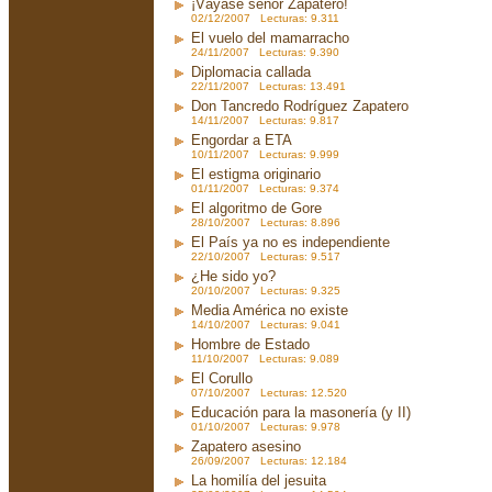
¡Váyase señor Zapatero!
02/12/2007 Lecturas: 9.311
El vuelo del mamarracho
24/11/2007 Lecturas: 9.390
Diplomacia callada
22/11/2007 Lecturas: 13.491
Don Tancredo Rodríguez Zapatero
14/11/2007 Lecturas: 9.817
Engordar a ETA
10/11/2007 Lecturas: 9.999
El estigma originario
01/11/2007 Lecturas: 9.374
El algoritmo de Gore
28/10/2007 Lecturas: 8.896
El País ya no es independiente
22/10/2007 Lecturas: 9.517
¿He sido yo?
20/10/2007 Lecturas: 9.325
Media América no existe
14/10/2007 Lecturas: 9.041
Hombre de Estado
11/10/2007 Lecturas: 9.089
El Corullo
07/10/2007 Lecturas: 12.520
Educación para la masonería (y II)
01/10/2007 Lecturas: 9.978
Zapatero asesino
26/09/2007 Lecturas: 12.184
La homilía del jesuita