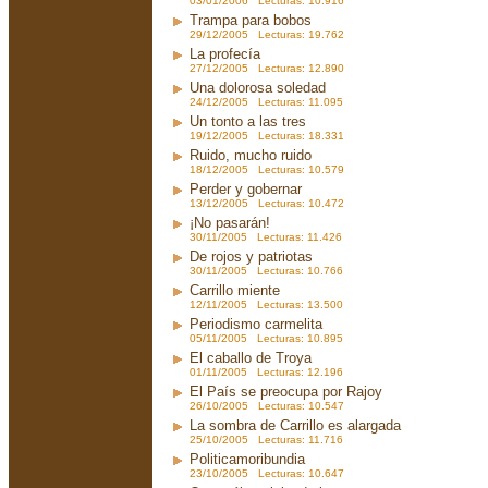
03/01/2006 Lecturas: 10.916
Trampa para bobos
29/12/2005 Lecturas: 19.762
La profecía
27/12/2005 Lecturas: 12.890
Una dolorosa soledad
24/12/2005 Lecturas: 11.095
Un tonto a las tres
19/12/2005 Lecturas: 18.331
Ruido, mucho ruido
18/12/2005 Lecturas: 10.579
Perder y gobernar
13/12/2005 Lecturas: 10.472
¡No pasarán!
30/11/2005 Lecturas: 11.426
De rojos y patriotas
30/11/2005 Lecturas: 10.766
Carrillo miente
12/11/2005 Lecturas: 13.500
Periodismo carmelita
05/11/2005 Lecturas: 10.895
El caballo de Troya
01/11/2005 Lecturas: 12.196
El País se preocupa por Rajoy
26/10/2005 Lecturas: 10.547
La sombra de Carrillo es alargada
25/10/2005 Lecturas: 11.716
Politicamoribundia
23/10/2005 Lecturas: 10.647