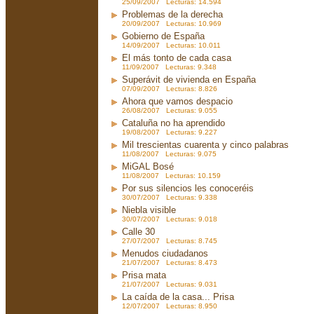
25/09/2007 Lecturas: 14.594
Problemas de la derecha
20/09/2007 Lecturas: 10.969
Gobierno de España
14/09/2007 Lecturas: 10.011
El más tonto de cada casa
11/09/2007 Lecturas: 9.348
Superávit de vivienda en España
07/09/2007 Lecturas: 8.826
Ahora que vamos despacio
26/08/2007 Lecturas: 9.055
Cataluña no ha aprendido
19/08/2007 Lecturas: 9.227
Mil trescientas cuarenta y cinco palabras
11/08/2007 Lecturas: 9.075
MiGAL Bosé
11/08/2007 Lecturas: 10.159
Por sus silencios les conoceréis
30/07/2007 Lecturas: 9.338
Niebla visible
30/07/2007 Lecturas: 9.018
Calle 30
27/07/2007 Lecturas: 8.745
Menudos ciudadanos
21/07/2007 Lecturas: 8.473
Prisa mata
21/07/2007 Lecturas: 9.031
La caída de la casa... Prisa
12/07/2007 Lecturas: 8.950