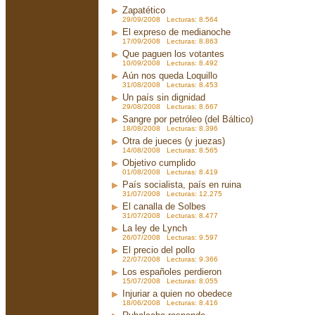
Zapatético
29/09/2008 Lecturas: 8.564
El expreso de medianoche
17/09/2008 Lecturas: 8.863
Que paguen los votantes
10/09/2008 Lecturas: 8.492
Aún nos queda Loquillo
31/08/2008 Lecturas: 8.453
Un país sin dignidad
29/08/2008 Lecturas: 8.667
Sangre por petróleo (del Báltico)
18/08/2008 Lecturas: 8.396
Otra de jueces (y juezas)
14/08/2008 Lecturas: 8.565
Objetivo cumplido
01/08/2008 Lecturas: 8.419
País socialista, país en ruina
31/07/2008 Lecturas: 12.275
El canalla de Solbes
31/07/2008 Lecturas: 8.477
La ley de Lynch
26/07/2008 Lecturas: 9.597
El precio del pollo
22/07/2008 Lecturas: 9.366
Los españoles perdieron
15/07/2008 Lecturas: 8.055
Injuriar a quien no obedece
18/06/2008 Lecturas: 8.416