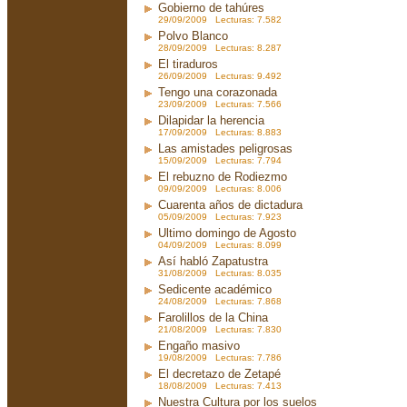
Gobierno de tahúres
29/09/2009 Lecturas: 7.582
Polvo Blanco
28/09/2009 Lecturas: 8.287
El tiraduros
26/09/2009 Lecturas: 9.492
Tengo una corazonada
23/09/2009 Lecturas: 7.566
Dilapidar la herencia
17/09/2009 Lecturas: 8.883
Las amistades peligrosas
15/09/2009 Lecturas: 7.794
El rebuzno de Rodiezmo
09/09/2009 Lecturas: 8.006
Cuarenta años de dictadura
05/09/2009 Lecturas: 7.923
Ultimo domingo de Agosto
04/09/2009 Lecturas: 8.099
Así habló Zapatustra
31/08/2009 Lecturas: 8.035
Sedicente académico
24/08/2009 Lecturas: 7.868
Farolillos de la China
21/08/2009 Lecturas: 7.830
Engaño masivo
19/08/2009 Lecturas: 7.786
El decretazo de Zetapé
18/08/2009 Lecturas: 7.413
Nuestra Cultura por los suelos