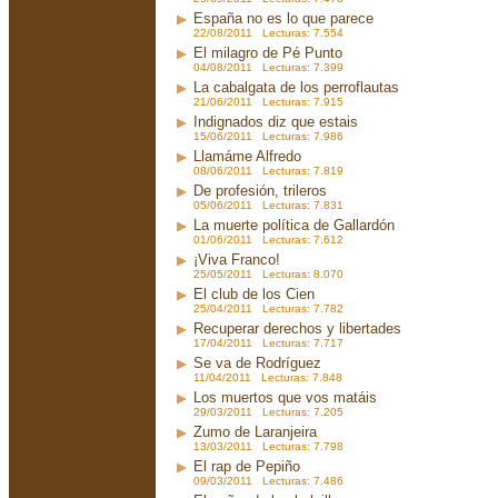
España no es lo que parece
22/08/2011 Lecturas: 7.554
El milagro de Pé Punto
04/08/2011 Lecturas: 7.399
La cabalgata de los perroflautas
21/06/2011 Lecturas: 7.915
Indignados diz que estais
15/06/2011 Lecturas: 7.986
Llamáme Alfredo
08/06/2011 Lecturas: 7.819
De profesión, trileros
05/06/2011 Lecturas: 7.831
La muerte política de Gallardón
01/06/2011 Lecturas: 7.612
¡Viva Franco!
25/05/2011 Lecturas: 8.070
El club de los Cien
25/04/2011 Lecturas: 7.782
Recuperar derechos y libertades
17/04/2011 Lecturas: 7.717
Se va de Rodríguez
11/04/2011 Lecturas: 7.848
Los muertos que vos matáis
29/03/2011 Lecturas: 7.205
Zumo de Laranjeira
13/03/2011 Lecturas: 7.798
El rap de Pepiño
09/03/2011 Lecturas: 7.486