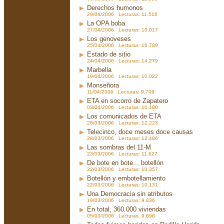
Derechos humonos
29/04/2006 Lecturas: 11.516
La OPA boba
27/04/2006 Lecturas: 10.017
Los genoveses
25/04/2006 Lecturas: 16.789
Estado de sitio
24/04/2006 Lecturas: 14.279
Marbella
19/04/2006 Lecturas: 10.022
Monseñora
11/04/2006 Lecturas: 9.709
ETA en socorro de Zapatero
03/04/2006 Lecturas: 10.180
Los comunicados de ETA
28/03/2006 Lecturas: 12.223
Telecinco, doce meses doce causas
28/03/2006 Lecturas: 12.486
Las sombras del 11-M
23/03/2006 Lecturas: 11.627
De bote en bote... botellón
22/03/2006 Lecturas: 10.357
Botellón y embotellamiento
22/03/2006 Lecturas: 10.131
Una Democracia sin atributos
19/03/2006 Lecturas: 9.836
En total, 360.000 viviendas
05/03/2006 Lecturas: 9.698