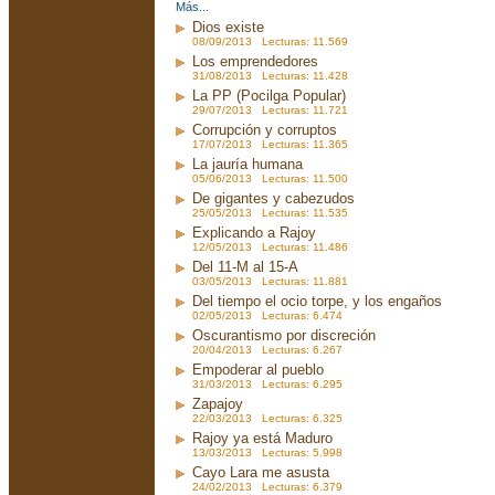
Más...
Dios existe
08/09/2013 Lecturas: 11.569
Los emprendedores
31/08/2013 Lecturas: 11.428
La PP (Pocilga Popular)
29/07/2013 Lecturas: 11.721
Corrupción y corruptos
17/07/2013 Lecturas: 11.365
La jauría humana
05/06/2013 Lecturas: 11.500
De gigantes y cabezudos
25/05/2013 Lecturas: 11.535
Explicando a Rajoy
12/05/2013 Lecturas: 11.486
Del 11-M al 15-A
03/05/2013 Lecturas: 11.881
Del tiempo el ocio torpe, y los engaños
02/05/2013 Lecturas: 6.474
Oscurantismo por discreción
20/04/2013 Lecturas: 6.267
Empoderar al pueblo
31/03/2013 Lecturas: 6.295
Zapajoy
22/03/2013 Lecturas: 6.325
Rajoy ya está Maduro
13/03/2013 Lecturas: 5.998
Cayo Lara me asusta
24/02/2013 Lecturas: 6.379