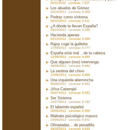
06/11/2012 Lecturas: 7.207
Los abuelos de Gómez
24/10/2012 Lecturas: 6.369
Pedraz como síntoma
06/10/2012 Lecturas: 6.411
¿A dónde te llevan España?
03/10/2012 Lecturas: 6.339
Hacienda apenas
02/10/2012 Lecturas: 6.399
Rajoy coge la guillette
17/09/2012 Lecturas: 6.777
España está mal... de la cabeza
12/09/2012 Lecturas: 6.680
Que alguien (nos) intervenga
28/08/2012 Lecturas: 6.664
La sentina del chivo
12/08/2012 Lecturas: 6.889
Una izquierda aberroncha
09/08/2012 Lecturas: 6.662
¡Viva Catarroja!
28/07/2012 Lecturas: 6.853
Ser Sistema
14/07/2012 Lecturas: 6.762
El laberinto español
28/06/2012 Lecturas: 6.508
Maltrato psicológico masivo
13/06/2012 Lecturas: 6.872
Olimpiadas... de pesadilla
29/05/2012 Lecturas: 6.635