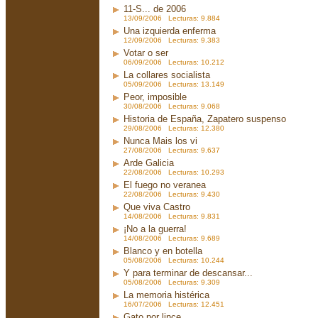
11-S... de 2006
13/09/2006 Lecturas: 9.884
Una izquierda enferma
12/09/2006 Lecturas: 9.383
Votar o ser
06/09/2006 Lecturas: 10.212
La collares socialista
05/09/2006 Lecturas: 13.149
Peor, imposible
30/08/2006 Lecturas: 9.068
Historia de España, Zapatero suspenso
29/08/2006 Lecturas: 12.380
Nunca Mais los vi
27/08/2006 Lecturas: 9.637
Arde Galicia
22/08/2006 Lecturas: 10.293
El fuego no veranea
22/08/2006 Lecturas: 9.430
Que viva Castro
14/08/2006 Lecturas: 9.831
¡No a la guerra!
14/08/2006 Lecturas: 9.689
Blanco y en botella
05/08/2006 Lecturas: 10.244
Y para terminar de descansar...
05/08/2006 Lecturas: 9.309
La memoria histérica
16/07/2006 Lecturas: 12.451
Gato por lince