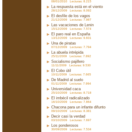
08/01/2010 Lecturas: 8.215
La respuesta está en el viento
28/12/2009 Lecturas: 8.092
El desfile de los vagos
21/12/2009 Lecturas: 7.987
Las vacaciones de Lenin
15/12/2009 Lecturas: 7.574
El paro real en España
13/12/2009 Lecturas: 9.831
Una de piratas
07/12/2009 Lecturas: 7.794
La abuela intrépida
25/11/2009 Lecturas: 7.892
Socialismo pajillero
11/11/2009 Lecturas: 9.530
El Cobo útil
10/11/2009 Lecturas: 7.665
De Madrid al suelo
01/11/2009 Lecturas: 7.994
Universidad caca
25/10/2009 Lecturas: 8.718
El imbécil radicalizado
16/10/2009 Lecturas: 7.864
Chacona para un infante difunto
09/10/2009 Lecturas: 8.381
Decir casi la verdad
03/10/2009 Lecturas: 7.697
Los ponderosos
30/09/2009 Lecturas: 7.534