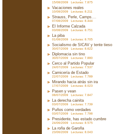
15/08/2009 Lecturas: 7.875
Vacaciones reales
10/08/2009 Lecturas: 8.211
Strauss, Perle, Camps....
07/08/2009 Lecturas: 8.444
El Informe Calzada
03/08/2009 Lecturas: 8.751
La piba
01/08/2009 Lecturas: 8.705
Socialismo de SICAV y tente tieso
30/07/2009 Lecturas: 8.622
Diplomacia sin tino
30/07/2009 Lecturas: 7.880
Cerco al Partido Popular
24/07/2009 Lecturas: 7.537
Carnicería de Estado
22/07/2009 Lecturas: 7.789
Mirando hacia atrás sin ira
17/07/2009 Lecturas: 8.023
Pasen y vean
08/07/2009 Lecturas: 7.847
La derecha cainita
03/07/2009 Lecturas: 7.739
Puños como verdades
03/07/2009 Lecturas: 7.798
Presidente, has estado cumbre
24/06/2009 Lecturas: 8.575
La roña de Garoña
23/06/2009 Lecturas: 8.043