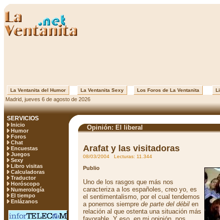
La Ventanita del Humor
La Ventanita Sexy
Los Foros de La Ventanita
Li
Madrid, jueves 6 de agosto de 2026
SERVICIOS
Inicio
Opinión: El liberal
Humor
Foros
Chat
Arafat y las visitadoras
Encuestas
Juegos
08/03/2004 Lecturas: 11.344
Sexy
Libro visitas
Publio
Calculadoras
Traductor
Uno de los rasgos que más nos
Horóscopo
caracteriza a los españoles, creo yo, es
Numerología
El tiempo
el sentimentalismo, por el cual tendemos
Enlázanos
a ponernos siempre
de parte del débil
en
relación al que ostenta una situación más
favorable. Y eso, en mi opinión, nos