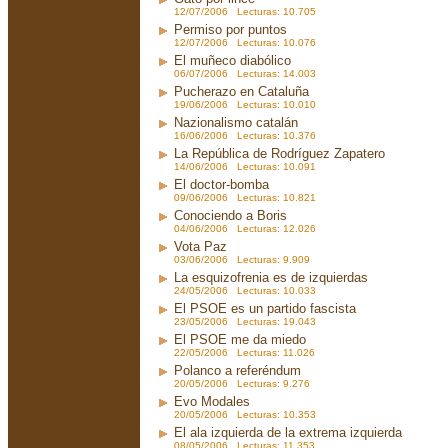
12/07/2006 Lecturas: 10.705
Permiso por puntos
12/07/2006 Lecturas: 10.076
El muñeco diabólico
06/07/2006 Lecturas: 14.003
Pucherazo en Cataluña
19/06/2006 Lecturas: 10.010
Nazionalismo catalán
16/06/2006 Lecturas: 10.376
La República de Rodríguez Zapatero
14/06/2006 Lecturas: 10.091
El doctor-bomba
09/06/2006 Lecturas: 10.821
Conociendo a Boris
04/06/2006 Lecturas: 12.026
Vota Paz
03/06/2006 Lecturas: 9.909
La esquizofrenia es de izquierdas
24/05/2006 Lecturas: 10.033
El PSOE es un partido fascista
23/05/2006 Lecturas: 19.043
El PSOE me da miedo
22/05/2006 Lecturas: 11.026
Polanco a referéndum
20/05/2006 Lecturas: 9.276
Evo Modales
20/05/2006 Lecturas: 10.353
El ala izquierda de la extrema izquierda
08/05/2006 Lecturas: 11.353