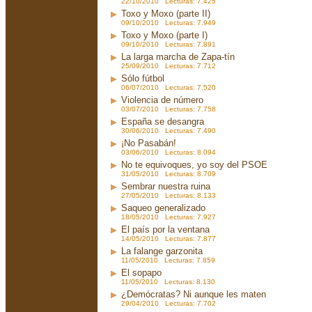
22/10/2010 Lecturas: 7.425
Toxo y Moxo (parte II)
09/10/2010 Lecturas: 7.949
Toxo y Moxo (parte I)
09/10/2010 Lecturas: 7.891
La larga marcha de Zapa-tín
25/09/2010 Lecturas: 7.712
Sólo fútbol
06/07/2010 Lecturas: 7.520
Violencia de número
03/07/2010 Lecturas: 7.758
España se desangra
30/06/2010 Lecturas: 7.490
¡No Pasabán!
03/06/2010 Lecturas: 8.094
No te equivoques, yo soy del PSOE
31/05/2010 Lecturas: 8.709
Sembrar nuestra ruina
27/05/2010 Lecturas: 8.133
Saqueo generalizado
18/05/2010 Lecturas: 7.927
El país por la ventana
14/05/2010 Lecturas: 7.877
La falange garzonita
11/05/2010 Lecturas: 7.859
El sopapo
11/05/2010 Lecturas: 8.130
¿Demócratas? Ni aunque les maten
29/04/2010 Lecturas: 7.702