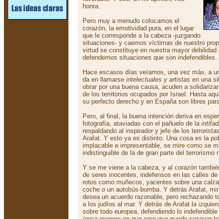
honra.
Pero muy a menudo colocamos el
corazón, la emotividad pura, en el lugar
que le corresponde a la cabeza -juzgando
situaciones- y caemos víctimas de nuestro propi
virtud se constituye en nuestra mayor debilidad
defendemos situaciones que son indefendibles.
Hace escasos días veíamos, una vez más, a un
da en llamarse
intelectuales y artistas
en una si
obrar por una buena causa, acuden a solidarizar
de los territorios ocupados por Israel. Hasta aq
su perfecto derecho y en España son libres par
Pero, al final, la buena intención deriva en esp
fotografía, ataviadas con el pañuelo de la
intifa
respaldando al inspirador y jefe de los terrorist
Arafat. Y esto ya es distinto. Una cosa es la pob
implacable e impresentable, se mire como se mi
indistinguible de la de gran parte del terrorismo 
Y se me viene a la cabeza, y al corazón tambi
de seres inocentes, indefensos en las calles d
rotos como muñecos, yacentes sobre una calzad
coche o un autobús-bomba. Y detrás Arafat, mi
desea un acuerdo razonable, pero rechazando tod
a los judíos al mar. Y detrás de Arafat la izquier
sobre todo europea, defendiendo lo indefendible
única manera en que cree que puede socavar lo