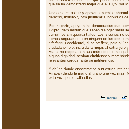
que se ha demostrado mejor que el suyo, por l
Una cosa es asistir y apoyar al pueblo saharaui 
derecho, insisto- y otra justificar a individuos de
Por mi parte, apoyo a las democracias que, co
Egipto, demuestran que saben dialogar hasta ll
cumplirlos sin quebrantarlos. Los israelíes no s
somos seguramente en ninguna de las democraci
cristiana
u occidental, si se prefiere, pero allí s
ciudadano libre, incluida la mujer, al extranjero 
Arafat no respeta ni a sus más directos allega
alguna dignidad, acaban dimitiendo y marchánd
relevantes cargos, ante su indiferencia.
Y ahí es donde encontramos a nuestras intelec
Arrabal) dando la mano al tirano una vez más. 
esta vez, pero... allá ellas.
Imprimir
E