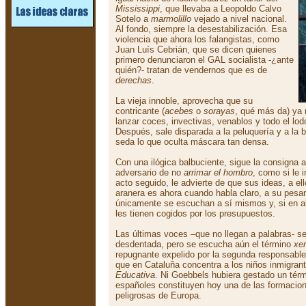
Mississippi
, que llevaba a Leopoldo Calvo
Sotelo a
marmolillo
vejado a nivel nacional.
Al fondo, siempre la desestabilización. Esa
violencia que ahora los falangistas, como
Juan Luís Cebrián, que se dicen quienes
primero denunciaron el GAL socialista -¿ante
quién?- tratan de vendernos que es de
derechas
.
La vieja innoble, aprovecha que su
contricante (
acebes
o
sorayas
, qué más da) ya 
lanzar coces, invectivas, venablos y todo el lo
Después, sale disparada a la peluquería y a la b
seda lo que oculta máscara tan densa.
Con una ilógica balbuciente, sigue la consigna al
adversario de no
arrimar el hombro
, como si le i
acto seguido, le advierte de que sus ideas, a ell
aranera es ahora cuando habla claro, a su pesar
únicamente se escuchan a sí mismos y, si en al
les tienen cogidos por los presupuestos.
Las últimas voces –que no llegan a palabras- s
desdentada, pero se escucha aún el término
xe
repugnante expelido por la segunda responsable 
que en Cataluña concentra a los niños inmigran
Educativa
. Ni Goebbels hubiera gestado un térm
españoles constituyen hoy una de las formacion
peligrosas de Europa.