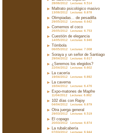
28/06/2012 Lecturas: 6.514
Maltrato psicológico masivo
13/06/2012 Lecturas: 6.878
Olimpiadas... de pesadilla
29/05/2012 Lecturas: 6.642
Comernos el coco
26/05/2012 Lecturas: 6.753
Cuestión de elegancia
14/05/2012 Lecturas: 6.946
Tómbola
06/05/2012 Lecturas: 7.008
Soraya y un señor de Santiago
29/04/2012 Lecturas: 6.617
¿Seremos los elegidos?
22/04/2012 Lecturas: 6.602
La cacería
19/04/2012 Lecturas: 6.892
La caverna
16/04/2012 Lecturas: 6.476
Expo-matones de Mapfre
11/04/2012 Lecturas: 6.862
102 días con Rajoy
04/04/2012 Lecturas: 6.879
Otra juerga general
29/03/2012 Lecturas: 6.519
El copago
20/03/2012 Lecturas: 6.874
La rubalcabería
07/03/2012 Lecturas: 6.944