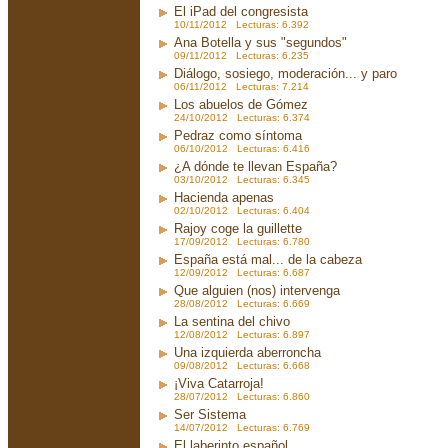
El iPad del congresista
10/11/2012 Lecturas: 6.392
Ana Botella y sus "segundos"
09/11/2012 Lecturas: 6.235
Diálogo, sosiego, moderación... y paro
06/11/2012 Lecturas: 7.214
Los abuelos de Gómez
24/10/2012 Lecturas: 6.374
Pedraz como síntoma
06/10/2012 Lecturas: 6.416
¿A dónde te llevan España?
03/10/2012 Lecturas: 6.345
Hacienda apenas
02/10/2012 Lecturas: 6.404
Rajoy coge la guillette
17/09/2012 Lecturas: 6.780
España está mal... de la cabeza
12/09/2012 Lecturas: 6.687
Que alguien (nos) intervenga
28/08/2012 Lecturas: 6.669
La sentina del chivo
12/08/2012 Lecturas: 6.897
Una izquierda aberroncha
09/08/2012 Lecturas: 6.668
¡Viva Catarroja!
28/07/2012 Lecturas: 6.860
Ser Sistema
14/07/2012 Lecturas: 6.769
El laberinto español