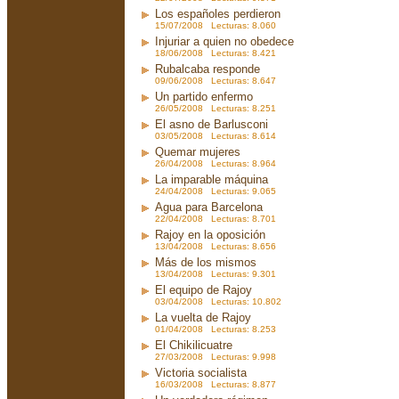
Los españoles perdieron
15/07/2008 Lecturas: 8.060
Injuriar a quien no obedece
18/06/2008 Lecturas: 8.421
Rubalcaba responde
09/06/2008 Lecturas: 8.647
Un partido enfermo
26/05/2008 Lecturas: 8.251
El asno de Barlusconi
03/05/2008 Lecturas: 8.614
Quemar mujeres
26/04/2008 Lecturas: 8.964
La imparable máquina
24/04/2008 Lecturas: 9.065
Agua para Barcelona
22/04/2008 Lecturas: 8.701
Rajoy en la oposición
13/04/2008 Lecturas: 8.656
Más de los mismos
13/04/2008 Lecturas: 9.301
El equipo de Rajoy
03/04/2008 Lecturas: 10.802
La vuelta de Rajoy
01/04/2008 Lecturas: 8.253
El Chikilicuatre
27/03/2008 Lecturas: 9.998
Victoria socialista
16/03/2008 Lecturas: 8.877