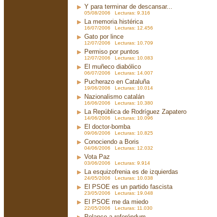
Y para terminar de descansar...
05/08/2006 Lecturas: 9.316
La memoria histérica
16/07/2006 Lecturas: 12.456
Gato por lince
12/07/2006 Lecturas: 10.709
Permiso por puntos
12/07/2006 Lecturas: 10.083
El muñeco diabólico
06/07/2006 Lecturas: 14.007
Pucherazo en Cataluña
19/06/2006 Lecturas: 10.014
Nazionalismo catalán
16/06/2006 Lecturas: 10.380
La República de Rodríguez Zapatero
14/06/2006 Lecturas: 10.096
El doctor-bomba
09/06/2006 Lecturas: 10.825
Conociendo a Boris
04/06/2006 Lecturas: 12.032
Vota Paz
03/06/2006 Lecturas: 9.914
La esquizofrenia es de izquierdas
24/05/2006 Lecturas: 10.038
El PSOE es un partido fascista
23/05/2006 Lecturas: 19.048
El PSOE me da miedo
22/05/2006 Lecturas: 11.030
Polanco a referéndum