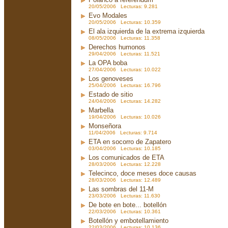
20/05/2006 Lecturas: 9.281
Evo Modales
20/05/2006 Lecturas: 10.359
El ala izquierda de la extrema izquierda
08/05/2006 Lecturas: 11.358
Derechos humonos
29/04/2006 Lecturas: 11.521
La OPA boba
27/04/2006 Lecturas: 10.022
Los genoveses
25/04/2006 Lecturas: 16.796
Estado de sitio
24/04/2006 Lecturas: 14.282
Marbella
19/04/2006 Lecturas: 10.026
Monseñora
11/04/2006 Lecturas: 9.714
ETA en socorro de Zapatero
03/04/2006 Lecturas: 10.185
Los comunicados de ETA
28/03/2006 Lecturas: 12.228
Telecinco, doce meses doce causas
28/03/2006 Lecturas: 12.489
Las sombras del 11-M
23/03/2006 Lecturas: 11.630
De bote en bote... botellón
22/03/2006 Lecturas: 10.361
Botellón y embotellamiento
22/03/2006 Lecturas: 10.136