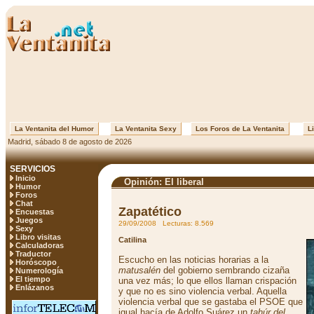
La Ventanita del Humor
La Ventanita Sexy
Los Foros de La Ventanita
Li
Madrid, sábado 8 de agosto de 2026
SERVICIOS
Inicio
Opinión: El liberal
Humor
Foros
Chat
Zapatético
Encuestas
Juegos
29/09/2008 Lecturas: 8.569
Sexy
Libro visitas
Catilina
Calculadoras
Traductor
Escucho en las noticias horarias a la
Horóscopo
matusalén
del gobierno sembrando cizaña
Numerología
El tiempo
una vez más; lo que ellos llaman crispación
Enlázanos
y que no es sino violencia verbal. Aquella
violencia verbal que se gastaba el PSOE que
igual hacía de Adolfo Suárez un
tahúr del