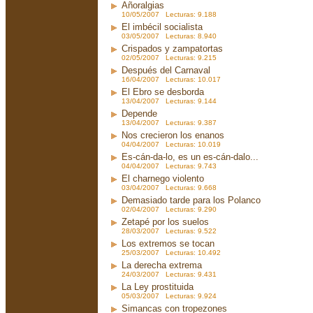
Añoralgias
10/05/2007 Lecturas: 9.188
El imbécil socialista
03/05/2007 Lecturas: 8.940
Crispados y zampatortas
02/05/2007 Lecturas: 9.215
Después del Carnaval
16/04/2007 Lecturas: 10.017
El Ebro se desborda
13/04/2007 Lecturas: 9.144
Depende
13/04/2007 Lecturas: 9.387
Nos crecieron los enanos
04/04/2007 Lecturas: 10.019
Es-cán-da-lo, es un es-cán-dalo...
04/04/2007 Lecturas: 9.743
El charnego violento
03/04/2007 Lecturas: 9.668
Demasiado tarde para los Polanco
02/04/2007 Lecturas: 9.290
Zetapé por los suelos
28/03/2007 Lecturas: 9.522
Los extremos se tocan
25/03/2007 Lecturas: 10.492
La derecha extrema
24/03/2007 Lecturas: 9.431
La Ley prostituida
05/03/2007 Lecturas: 9.924
Simancas con tropezones