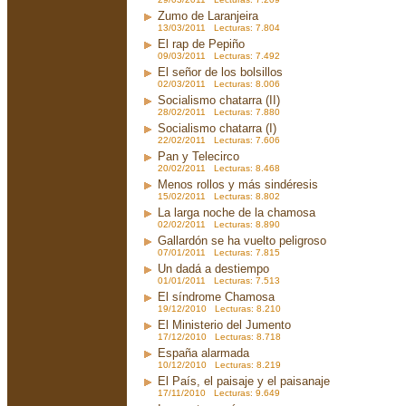
Zumo de Laranjeira
13/03/2011 Lecturas: 7.804
El rap de Pepiño
09/03/2011 Lecturas: 7.492
El señor de los bolsillos
02/03/2011 Lecturas: 8.006
Socialismo chatarra (II)
28/02/2011 Lecturas: 7.880
Socialismo chatarra (I)
22/02/2011 Lecturas: 7.606
Pan y Telecirco
20/02/2011 Lecturas: 8.468
Menos rollos y más sindéresis
15/02/2011 Lecturas: 8.802
La larga noche de la chamosa
02/02/2011 Lecturas: 8.890
Gallardón se ha vuelto peligroso
07/01/2011 Lecturas: 7.815
Un dadá a destiempo
01/01/2011 Lecturas: 7.513
El síndrome Chamosa
19/12/2010 Lecturas: 8.210
El Ministerio del Jumento
17/12/2010 Lecturas: 8.718
España alarmada
10/12/2010 Lecturas: 8.219
El País, el paisaje y el paisanaje
17/11/2010 Lecturas: 9.649