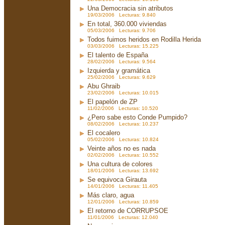
Una Democracia sin atributos
19/03/2006 Lecturas: 9.840
En total, 360.000 viviendas
05/03/2006 Lecturas: 9.706
Todos fuimos heridos en Rodilla Herida
03/03/2006 Lecturas: 15.225
El talento de España
28/02/2006 Lecturas: 9.564
Izquierda y gramática
25/02/2006 Lecturas: 9.629
Abu Ghraib
23/02/2006 Lecturas: 10.015
El papelón de ZP
11/02/2006 Lecturas: 10.520
¿Pero sabe esto Conde Pumpido?
08/02/2006 Lecturas: 10.237
El cocalero
05/02/2006 Lecturas: 10.824
Veinte años no es nada
02/02/2006 Lecturas: 10.552
Una cultura de colores
18/01/2006 Lecturas: 13.692
Se equivoca Girauta
14/01/2006 Lecturas: 11.405
Más claro, agua
12/01/2006 Lecturas: 10.859
El retorno de CORRUPSOE
11/01/2006 Lecturas: 12.040