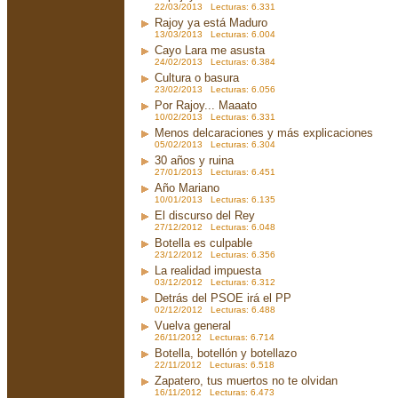
22/03/2013 Lecturas: 6.331
Rajoy ya está Maduro
13/03/2013 Lecturas: 6.004
Cayo Lara me asusta
24/02/2013 Lecturas: 6.384
Cultura o basura
23/02/2013 Lecturas: 6.056
Por Rajoy... Maaato
10/02/2013 Lecturas: 6.331
Menos delcaraciones y más explicaciones
05/02/2013 Lecturas: 6.304
30 años y ruina
27/01/2013 Lecturas: 6.451
Año Mariano
10/01/2013 Lecturas: 6.135
El discurso del Rey
27/12/2012 Lecturas: 6.048
Botella es culpable
23/12/2012 Lecturas: 6.356
La realidad impuesta
03/12/2012 Lecturas: 6.312
Detrás del PSOE irá el PP
02/12/2012 Lecturas: 6.488
Vuelva general
26/11/2012 Lecturas: 6.714
Botella, botellón y botellazo
22/11/2012 Lecturas: 6.518
Zapatero, tus muertos no te olvidan
16/11/2012 Lecturas: 6.473