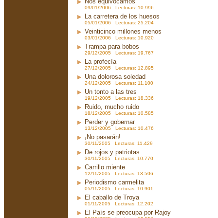
Nos equivocamos
09/01/2006 Lecturas: 10.996
La carretera de los huesos
05/01/2006 Lecturas: 25.204
Veinticinco millones menos
03/01/2006 Lecturas: 10.920
Trampa para bobos
29/12/2005 Lecturas: 19.767
La profecía
27/12/2005 Lecturas: 12.895
Una dolorosa soledad
24/12/2005 Lecturas: 11.100
Un tonto a las tres
19/12/2005 Lecturas: 18.336
Ruido, mucho ruido
18/12/2005 Lecturas: 10.585
Perder y gobernar
13/12/2005 Lecturas: 10.476
¡No pasarán!
30/11/2005 Lecturas: 11.429
De rojos y patriotas
30/11/2005 Lecturas: 10.770
Carrillo miente
12/11/2005 Lecturas: 13.506
Periodismo carmelita
05/11/2005 Lecturas: 10.901
El caballo de Troya
01/11/2005 Lecturas: 12.202
El País se preocupa por Rajoy