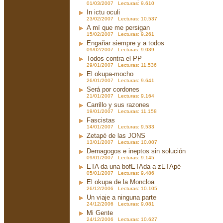
01/03/2007 Lecturas: 9.610
In ictu oculi
23/02/2007 Lecturas: 10.537
A mí que me persigan
15/02/2007 Lecturas: 9.261
Engañar siempre y a todos
09/02/2007 Lecturas: 9.039
Todos contra el PP
29/01/2007 Lecturas: 11.536
El okupa-mocho
26/01/2007 Lecturas: 9.641
Será por cordones
21/01/2007 Lecturas: 9.164
Carrillo y sus razones
19/01/2007 Lecturas: 11.158
Fascistas
14/01/2007 Lecturas: 9.533
Zetapé de las JONS
13/01/2007 Lecturas: 10.007
Demagogos e ineptos sin solución
09/01/2007 Lecturas: 9.145
ETA da una bofETAda a zETApé
05/01/2007 Lecturas: 9.486
El okupa de la Moncloa
26/12/2006 Lecturas: 10.105
Un viaje a ninguna parte
24/12/2006 Lecturas: 9.081
Mi Gente
24/12/2006 Lecturas: 10.627