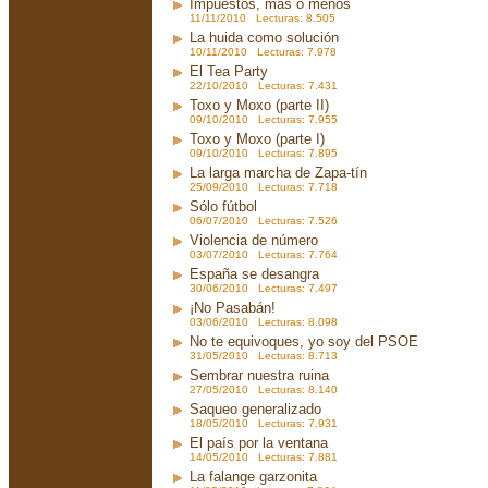
Impuestos, más o menos
11/11/2010 Lecturas: 8.505
La huida como solución
10/11/2010 Lecturas: 7.978
El Tea Party
22/10/2010 Lecturas: 7.431
Toxo y Moxo (parte II)
09/10/2010 Lecturas: 7.955
Toxo y Moxo (parte I)
09/10/2010 Lecturas: 7.895
La larga marcha de Zapa-tín
25/09/2010 Lecturas: 7.718
Sólo fútbol
06/07/2010 Lecturas: 7.526
Violencia de número
03/07/2010 Lecturas: 7.764
España se desangra
30/06/2010 Lecturas: 7.497
¡No Pasabán!
03/06/2010 Lecturas: 8.098
No te equivoques, yo soy del PSOE
31/05/2010 Lecturas: 8.713
Sembrar nuestra ruina
27/05/2010 Lecturas: 8.140
Saqueo generalizado
18/05/2010 Lecturas: 7.931
El país por la ventana
14/05/2010 Lecturas: 7.881
La falange garzonita