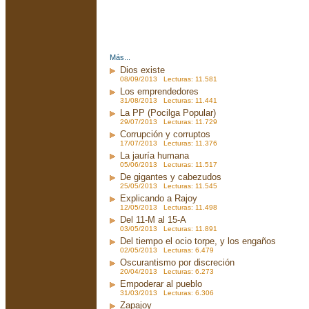
Más...
Dios existe
08/09/2013 Lecturas: 11.581
Los emprendedores
31/08/2013 Lecturas: 11.441
La PP (Pocilga Popular)
29/07/2013 Lecturas: 11.729
Corrupción y corruptos
17/07/2013 Lecturas: 11.376
La jauría humana
05/06/2013 Lecturas: 11.517
De gigantes y cabezudos
25/05/2013 Lecturas: 11.545
Explicando a Rajoy
12/05/2013 Lecturas: 11.498
Del 11-M al 15-A
03/05/2013 Lecturas: 11.891
Del tiempo el ocio torpe, y los engaños
02/05/2013 Lecturas: 6.479
Oscurantismo por discreción
20/04/2013 Lecturas: 6.273
Empoderar al pueblo
31/03/2013 Lecturas: 6.306
Zapajoy