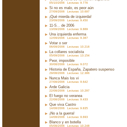
05/10/2006 Lecturas: 9.776
Si no es malo, es peor aún
27/09/2006 Lecturas: 10.697
¡Qué mierda de izquierda!
23/09/2006 Lecturas: 9.450
11-S... de 2006
13/09/2006 Lecturas: 9.889
Una izquierda enferma
12/09/2006 Lecturas: 9.387
Votar o ser
06/09/2006 Lecturas: 10.216
La collares socialista
05/09/2006 Lecturas: 13.154
Peor, imposible
30/08/2006 Lecturas: 9.072
Historia de España, Zapatero suspenso
29/08/2006 Lecturas: 12.386
Nunca Mais los vi
27/08/2006 Lecturas: 9.642
Arde Galicia
22/08/2006 Lecturas: 10.297
El fuego no veranea
22/08/2006 Lecturas: 9.433
Que viva Castro
14/08/2006 Lecturas: 9.835
¡No a la guerra!
14/08/2006 Lecturas: 9.693
Blanco y en botella
05/08/2006 Lecturas: 10.248