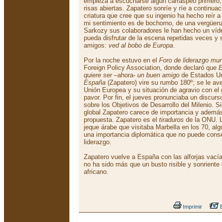
empieza a escucharse algún carraspeo primero, 
risas abiertas. Zapatero sonríe y ríe a continuac
criatura que cree que su ingenio ha hecho reír
mi sentimiento es de bochorno, de una vergüenz
Sarkozy sus colaboradores le han hecho un víd
pueda disfrutar de la escena repetidas veces y 
amigos:
ved al bobo de Europa
.
Por la noche estuvo en el
Foro de liderazgo mun
Foreign Policy Association, donde declaró que
quiere ser
–ahora-
un buen amigo
de Estados Un
España
(Zapatero) vire su rumbo 180º; se le ave
Unión Europea y su situación de agravio con el
pavor. Por fin, el jueves pronunciaba un discurs
sobre los Objetivos de Desarrollo del Milenio. Si
global Zapatero carece de importancia y además
propuesta. Zapatero es el
tiraduros
de la ONU. L
jeque árabe que visitaba Marbella en los 70, al
una importancia diplomática que no puede conseg
liderazgo.
Zapatero vuelve a España con las alforjas vacía
no ha sido más que un busto risible y sonriente e
africano.
Imprimir
E