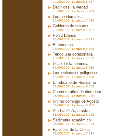
09/10/2009 Lecturas: 8.387
Decir casi la verdad
03/10/2009 Lecturas: 7.703
Los ponderosos
30/09/2009 Lecturas: 7.540
Gobierno de tahúres
29/09/2009 Lecturas: 7.587
Polvo Blanco
28/09/2009 Lecturas: 8.292
El tiraduros
26/09/2009 Lecturas: 9.498
Tengo una corazonada
23/09/2009 Lecturas: 7.572
Dilapidar la herencia
17/09/2009 Lecturas: 8.888
Las amistades peligrosas
15/09/2009 Lecturas: 7.798
El rebuzno de Rodiezmo
09/09/2009 Lecturas: 8.013
Cuarenta años de dictadura
05/09/2009 Lecturas: 7.929
Ultimo domingo de Agosto
04/09/2009 Lecturas: 8.103
Así habló Zapatustra
31/08/2009 Lecturas: 8.042
Sedicente académico
24/08/2009 Lecturas: 7.873
Farolillos de la China
21/08/2009 Lecturas: 7.834