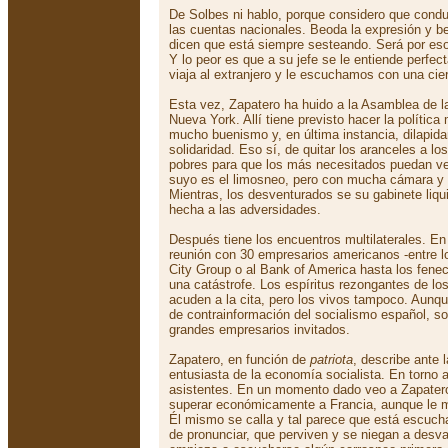
De Solbes ni hablo, porque considero que condu
las cuentas nacionales. Beoda la expresión y b
dicen que está siempre sesteando. Será por eso
Y lo peor es que a su jefe se le entiende perfe
viaja al extranjero y le escuchamos con una cier
Esta vez, Zapatero ha huido a la Asamblea de 
Nueva York. Allí tiene previsto hacer la política
mucho buenismo y, en última instancia, dilapida
solidaridad. Eso sí, de quitar los aranceles a l
pobres para que los más necesitados puedan ven
suyo es el limosneo, pero con mucha cámara y 
Mientras, los desventurados se su gabinete liq
hecha a las adversidades.
Después tiene los encuentros multilaterales. En
reunión con 30 empresarios americanos -entre l
City Group o al Bank of America hasta los fene
una catástrofe. Los espíritus rezongantes de 
acuden a la cita, pero los vivos tampoco. Aunqu
de contrainformación del socialismo español, s
grandes empresarios invitados.
Zapatero, en función de
patriota
, describe ante 
entusiasta de la economía socialista. En torno a
asistentes. En un momento dado veo a Zapater
superar económicamente a Francia, aunque le 
Él mismo se calla y tal parece que está escuch
de pronunciar, que perviven y se niegan a desv