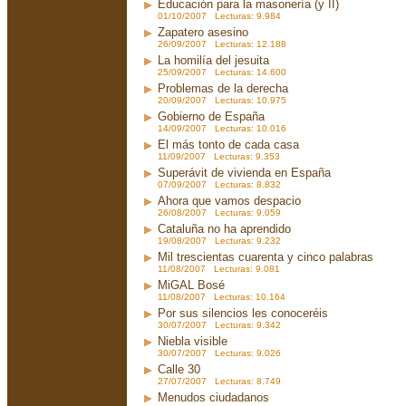
Educación para la masonería (y II)
01/10/2007 Lecturas: 9.984
Zapatero asesino
26/09/2007 Lecturas: 12.188
La homilía del jesuita
25/09/2007 Lecturas: 14.600
Problemas de la derecha
20/09/2007 Lecturas: 10.975
Gobierno de España
14/09/2007 Lecturas: 10.016
El más tonto de cada casa
11/09/2007 Lecturas: 9.353
Superávit de vivienda en España
07/09/2007 Lecturas: 8.832
Ahora que vamos despacio
26/08/2007 Lecturas: 9.059
Cataluña no ha aprendido
19/08/2007 Lecturas: 9.232
Mil trescientas cuarenta y cinco palabras
11/08/2007 Lecturas: 9.081
MiGAL Bosé
11/08/2007 Lecturas: 10.164
Por sus silencios les conoceréis
30/07/2007 Lecturas: 9.342
Niebla visible
30/07/2007 Lecturas: 9.026
Calle 30
27/07/2007 Lecturas: 8.749
Menudos ciudadanos