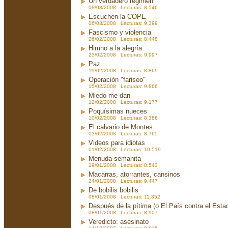
Un verdadero régimen
08/03/2008 Lecturas: 8.546
Escuchen la COPE
06/03/2008 Lecturas: 9.399
Fascismo y violencia
26/02/2008 Lecturas: 8.448
Himno a la alegría
23/02/2008 Lecturas: 9.997
Paz
19/02/2008 Lecturas: 8.869
Operación "fariseo"
15/02/2008 Lecturas: 9.866
Miedo me dan
12/02/2008 Lecturas: 9.177
Poquísimas nueces
10/02/2008 Lecturas: 8.386
El calvario de Montes
03/02/2008 Lecturas: 8.765
Videos para idiotas
01/02/2008 Lecturas: 10.519
Menuda semanita
29/01/2008 Lecturas: 8.543
Macarras, atorrantes, cansinos
24/01/2008 Lecturas: 9.447
De bobilis bobilis
08/01/2008 Lecturas: 11.352
Después de la pítima (o El País contra el Est
08/01/2008 Lecturas: 8.907
Veredicto: asesinato