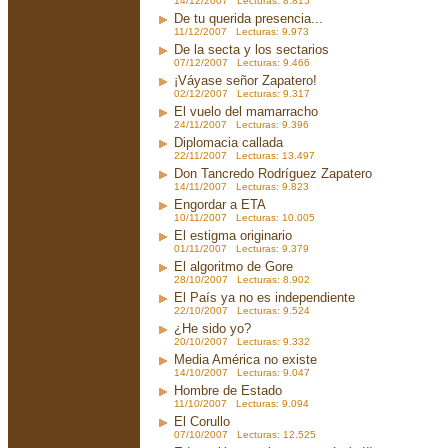
14/12/2007 Lecturas: 8.815
De tu querida presencia...
11/12/2007 Lecturas: 9.973
De la secta y los sectarios
07/12/2007 Lecturas: 9.466
¡Váyase señor Zapatero!
02/12/2007 Lecturas: 9.317
El vuelo del mamarracho
24/11/2007 Lecturas: 9.396
Diplomacia callada
22/11/2007 Lecturas: 13.497
Don Tancredo Rodríguez Zapatero
14/11/2007 Lecturas: 9.823
Engordar a ETA
10/11/2007 Lecturas: 10.005
El estigma originario
01/11/2007 Lecturas: 9.379
El algoritmo de Gore
28/10/2007 Lecturas: 8.902
El País ya no es independiente
22/10/2007 Lecturas: 9.524
¿He sido yo?
20/10/2007 Lecturas: 9.332
Media América no existe
14/10/2007 Lecturas: 9.047
Hombre de Estado
11/10/2007 Lecturas: 9.094
El Corullo
07/10/2007 Lecturas: 12.525