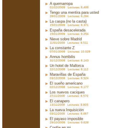
A quemarropa
01/02/2009 Lecturas: 8.408
Tengo una mentira para usted
28/01/2009 Lecturas: 8.284
La caspa (no la casta)
15/01/2009 Lecturas: 8.371
España desacelerada
15/01/2009 Lecturas: 9.254
Nieve sobre Madrid
11/01/2009 Lecturas: 8.511
La constante Z
07/01/2009 Lecturas: 10.029
Annus horribilis
31/12/2008 Lecturas: 8.143
Un hotel de Mallorca
22/12/2008 Lecturas: 8.112
Maravillas de España
03/12/2008 Lecturas: 8.524
El sueño americano
02/12/2008 Lecturas: 8.177
Los nuevos caciques
27/11/2008 Lecturas: 8.570
El canapero
13/11/2008 Lecturas: 8.805
La nueva Inquisición
03/11/2008 Lecturas: 8.467
El payaso imposible
29/10/2008 Lecturas: 9.626
Confíe en mi