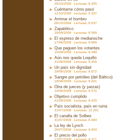
26/10/2008 Lecturas: 8.265
Cuéntame cómo pasó
12/10/2008 Lecturas: 9.337
Arrimar el hombro
06/10/2008 Lecturas: 8.037
Zapatético
29/09/2008 Lecturas: 8.569
El expreso de medianoche
17/09/2008 Lecturas: 8.869
Que paguen los votantes
10/09/2008 Lecturas: 8.499
Aún nos queda Loquillo
31/08/2008 Lecturas: 8.459
Un país sin dignidad
29/08/2008 Lecturas: 8.672
Sangre por petróleo (del Báltico)
18/08/2008 Lecturas: 8.401
Otra de jueces (y juezas)
14/08/2008 Lecturas: 8.570
Objetivo cumplido
01/08/2008 Lecturas: 8.425
País socialista, país en ruina
31/07/2008 Lecturas: 12.281
El canalla de Solbes
31/07/2008 Lecturas: 8.483
La ley de Lynch
26/07/2008 Lecturas: 9.603
El precio del pollo
22/07/2008 Lecturas: 9.371