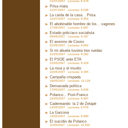
21/07/2007 Lecturas: 8.479
Prisa mata
21/07/2007 Lecturas: 9.036
La caída de la casa... Prisa
12/07/2007 Lecturas: 8.955
El
abobinable
hombre de los... vagones
17/06/2007 Lecturas: 8.997
Estado policíaco socialista
06/06/2007 Lecturas: 9.197
El asesino de Couso
02/06/2007 Lecturas: 9.682
Si mi abuela tuviera tres ruedas
31/05/2007 Lecturas: 9.282
El PSOE ante ETA
22/05/2007 Lecturas: 9.326
La rosa y el insulto
22/05/2007 Lecturas: 9.395
Campaña crispada
18/05/2007 Lecturas: 10.128
Demasiada política
17/05/2007 Lecturas: 8.836
Polanco... Post-Franco
16/05/2007 Lecturas: 9.987
Cadeneando: la 2 de Zetapé
13/05/2007 Lecturas: 9.078
La Garzona
13/05/2007 Lecturas: 8.985
El suicidio de Polanco
11/05/2007 Lecturas: 10.555