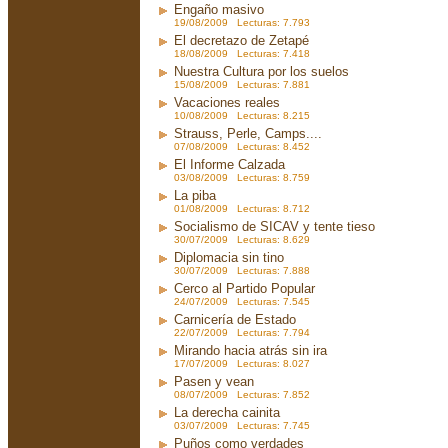
Engaño masivo
19/08/2009 Lecturas: 7.793
El decretazo de Zetapé
18/08/2009 Lecturas: 7.418
Nuestra Cultura por los suelos
15/08/2009 Lecturas: 7.881
Vacaciones reales
10/08/2009 Lecturas: 8.215
Strauss, Perle, Camps....
07/08/2009 Lecturas: 8.452
El Informe Calzada
03/08/2009 Lecturas: 8.759
La piba
01/08/2009 Lecturas: 8.712
Socialismo de SICAV y tente tieso
30/07/2009 Lecturas: 8.629
Diplomacia sin tino
30/07/2009 Lecturas: 7.888
Cerco al Partido Popular
24/07/2009 Lecturas: 7.545
Carnicería de Estado
22/07/2009 Lecturas: 7.794
Mirando hacia atrás sin ira
17/07/2009 Lecturas: 8.027
Pasen y vean
08/07/2009 Lecturas: 7.852
La derecha cainita
03/07/2009 Lecturas: 7.745
Puños como verdades