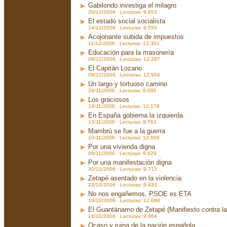
Gabilondo investiga el milagro
20/12/2006 Lecturas: 9.453
El estado social socialista
14/12/2006 Lecturas: 9.555
Acojonante subida de impuestos
11/12/2006 Lecturas: 12.301
Educación para la masonería
08/12/2006 Lecturas: 13.297
El Capitán Lozano
08/12/2006 Lecturas: 12.954
Un largo y tortuoso camino
29/11/2006 Lecturas: 9.095
Los graciosos
19/11/2006 Lecturas: 12.178
En España gobierna la izquierda
13/11/2006 Lecturas: 9.761
Mambrú se fue a la guerra
10/11/2006 Lecturas: 12.806
Por una vivienda digna
08/11/2006 Lecturas: 9.629
Por una manifestación digna
30/10/2006 Lecturas: 9.715
Zetapé asentado en la violencia
23/10/2006 Lecturas: 9.633
No nos engañemos, PSOE es ETA
19/10/2006 Lecturas: 12.086
El Guantánamo de Zetapé (Manifiesto contra la 
18/10/2006 Lecturas: 9.464
Ocaso y ruina de la nación española