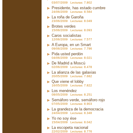
03/07/2009 Lecturas: 7.802
Presidente, has estado cumbre
24/06/2009 Lecturas: 8.584
La roña de Garoña
23/06/2009 Lecturas: 8.049
Brotes verdes
15/06/2009 Lecturas: 8.093
Caros socialistas
12/06/2009 Lecturas: 7.577
A Europa, en un Smart
09/06/2009 Lecturas: 7.796
Pida usted perdón
04/06/2009 Lecturas: 8.021
De Madrid a Moscú
02/06/2009 Lecturas: 8.478
La alianza de las galaxias
20/05/2009 Lecturas: 7.682
Que viene el lobby
16/05/2009 Lecturas: 7.822
Los menéndez
08/05/2009 Lecturas: 8.251
Semáforo verde, semáforo rojo
07/05/2009 Lecturas: 8.903
La grandeza de la democracia
24/04/2009 Lecturas: 8.348
Yo no soy ése
15/04/2009 Lecturas: 8.042
La escopeta nacional
22/02/2009 Lecturas: 8.776