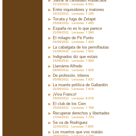
Salvar al candidato Rubalcaba
21/10/2011 Lecturas: 6.901
Entre inquisidores y matones
14/10/2011 Lecturas: 7.185
Tocata y fuga de Zetapé
25/09/2011 Lecturas: 7.485
España no es lo que parece
22/08/2011 Lecturas: 7.560
El milagro de Pé Punto
04/08/2011 Lecturas: 7.403
La cabalgata de los perroflautas
21/06/2011 Lecturas: 7.922
Indignados diz que estais
15/06/2011 Lecturas: 7.993
Llamáme Alfredo
08/06/2011 Lecturas: 7.826
De profesión, trileros
05/06/2011 Lecturas: 7.837
La muerte política de Gallardón
01/06/2011 Lecturas: 7.618
¡Viva Franco!
25/05/2011 Lecturas: 8.076
El club de los Cien
25/04/2011 Lecturas: 7.788
Recuperar derechos y libertades
17/04/2011 Lecturas: 7.723
Se va de Rodríguez
11/04/2011 Lecturas: 7.855
Los muertos que vos matáis
29/03/2011 Lecturas: 7.209