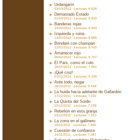
Urdangarín
03/03/2012 Lecturas: 6.636
Demasiado Estado
01/03/2012 Lecturas: 6.820
Banderas rojas
23/02/2012 Lecturas: 6.563
Izquierda y ruina
14/02/2012 Lecturas: 6.686
Brindaré con champán
12/02/2012 Lecturas: 6.745
Amanecer rojo
06/02/2012 Lecturas: 6.707
El País, como el culo
26/01/2012 Lecturas: 7.081
¡Qué cruz!
01/01/2012 Lecturas: 6.338
Ante todo, negar
28/12/2011 Lecturas: 6.648
La huida hacia adelante de Gallardón
17/12/2011 Lecturas: 7.231
La Quinta del Sordo
15/12/2011 Lecturas: 7.169
Rebelión en esta granja
03/12/2011 Lecturas: 7.013
La zorra en el gallinero
18/11/2011 Lecturas: 7.640
Cuestión de confianza
14/11/2011 Lecturas: 7.087