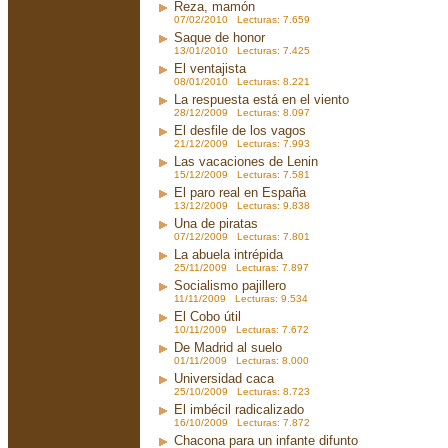
Reza, mamón
07/02/2010 Lecturas: 7.659
Saque de honor
13/01/2010 Lecturas: 7.425
El ventajista
08/01/2010 Lecturas: 8.221
La respuesta está en el viento
28/12/2009 Lecturas: 8.097
El desfile de los vagos
21/12/2009 Lecturas: 7.993
Las vacaciones de Lenin
15/12/2009 Lecturas: 7.581
El paro real en España
13/12/2009 Lecturas: 9.838
Una de piratas
07/12/2009 Lecturas: 7.801
La abuela intrépida
25/11/2009 Lecturas: 7.897
Socialismo pajillero
11/11/2009 Lecturas: 9.534
El Cobo útil
10/11/2009 Lecturas: 7.672
De Madrid al suelo
01/11/2009 Lecturas: 8.000
Universidad caca
25/10/2009 Lecturas: 8.723
El imbécil radicalizado
16/10/2009 Lecturas: 7.872
Chacona para un infante difunto