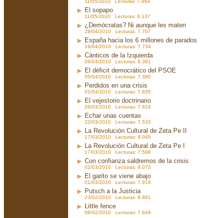
11/05/2010 Lecturas: 7.864
El sopapo
11/05/2010 Lecturas: 8.137
¿Demócratas? Ni aunque les maten
29/04/2010 Lecturas: 7.707
España hacia los 6 millones de parados
19/04/2010 Lecturas: 7.734
Cánticos de la Izquierda
09/04/2010 Lecturas: 8.381
El déficit democrático del PSOE
05/04/2010 Lecturas: 7.380
Perdidos en una crisis
01/04/2010 Lecturas: 7.835
El vejestorio doctrinario
26/03/2010 Lecturas: 7.624
Echar unas cuentas
22/03/2010 Lecturas: 7.533
La Revolución Cultural de Zeta Pe II
17/03/2010 Lecturas: 8.045
La Revolución Cultural de Zeta Pe I
17/03/2010 Lecturas: 7.598
Con confianza saldremos de la crisis
02/03/2010 Lecturas: 8.073
El garito se viene abajo
01/03/2010 Lecturas: 7.916
Putsch a la Justicia
23/02/2010 Lecturas: 8.861
Little fence
08/02/2010 Lecturas: 7.649