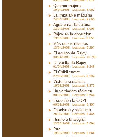
03/05/2008 Lecturas: 8.611
Quemar mujeres
26/04/2008 Lecturas: 8.962
La imparable máquina
24/04/2008 Lecturas: 9.063
Agua para Barcelona
22/04/2008 Lecturas: 8.699
Rajoy en la oposición
13/04/2008 Lecturas: 8.651
Más de los mismos
13/04/2008 Lecturas: 9.297
El equipo de Rajoy
03/04/2008 Lecturas: 10.799
La vuelta de Rajoy
01/04/2008 Lecturas: 8.248
El Chikilicuatre
27/03/2008 Lecturas: 9.994
Victoria socialista
16/03/2008 Lecturas: 8.875
Un verdadero régimen
08/03/2008 Lecturas: 8.544
Escuchen la COPE
06/03/2008 Lecturas: 9.397
Fascismo y violencia
26/02/2008 Lecturas: 8.445
Himno a la alegría
23/02/2008 Lecturas: 9.994
Paz
19/02/2008 Lecturas: 8.866