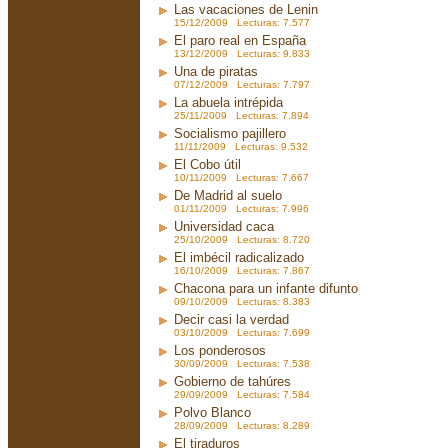
Las vacaciones de Lenin
15/12/2009 Lecturas: 7.577
El paro real en España
13/12/2009 Lecturas: 9.833
Una de piratas
07/12/2009 Lecturas: 7.797
La abuela intrépida
25/11/2009 Lecturas: 7.894
Socialismo pajillero
11/11/2009 Lecturas: 9.532
El Cobo útil
10/11/2009 Lecturas: 7.667
De Madrid al suelo
01/11/2009 Lecturas: 7.996
Universidad caca
25/10/2009 Lecturas: 8.720
El imbécil radicalizado
16/10/2009 Lecturas: 7.867
Chacona para un infante difunto
09/10/2009 Lecturas: 8.383
Decir casi la verdad
03/10/2009 Lecturas: 7.699
Los ponderosos
30/09/2009 Lecturas: 7.538
Gobierno de tahúres
29/09/2009 Lecturas: 7.584
Polvo Blanco
28/09/2009 Lecturas: 8.289
El tiraduros