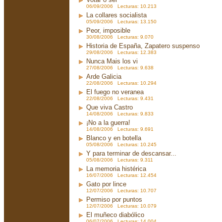
06/09/2006 Lecturas: 10.213
La collares socialista
05/09/2006 Lecturas: 13.150
Peor, imposible
30/08/2006 Lecturas: 9.070
Historia de España, Zapatero suspenso
29/08/2006 Lecturas: 12.383
Nunca Mais los vi
27/08/2006 Lecturas: 9.638
Arde Galicia
22/08/2006 Lecturas: 10.294
El fuego no veranea
22/08/2006 Lecturas: 9.431
Que viva Castro
14/08/2006 Lecturas: 9.833
¡No a la guerra!
14/08/2006 Lecturas: 9.691
Blanco y en botella
05/08/2006 Lecturas: 10.245
Y para terminar de descansar...
05/08/2006 Lecturas: 9.311
La memoria histérica
16/07/2006 Lecturas: 12.454
Gato por lince
12/07/2006 Lecturas: 10.707
Permiso por puntos
12/07/2006 Lecturas: 10.079
El muñeco diabólico
06/07/2006 Lecturas: 14.004