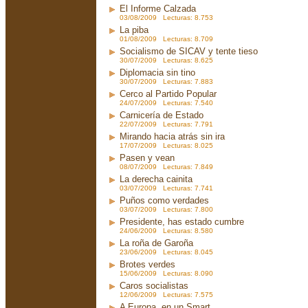
El Informe Calzada
03/08/2009 Lecturas: 8.753
La piba
01/08/2009 Lecturas: 8.709
Socialismo de SICAV y tente tieso
30/07/2009 Lecturas: 8.625
Diplomacia sin tino
30/07/2009 Lecturas: 7.883
Cerco al Partido Popular
24/07/2009 Lecturas: 7.540
Carnicería de Estado
22/07/2009 Lecturas: 7.791
Mirando hacia atrás sin ira
17/07/2009 Lecturas: 8.025
Pasen y vean
08/07/2009 Lecturas: 7.849
La derecha cainita
03/07/2009 Lecturas: 7.741
Puños como verdades
03/07/2009 Lecturas: 7.800
Presidente, has estado cumbre
24/06/2009 Lecturas: 8.580
La roña de Garoña
23/06/2009 Lecturas: 8.045
Brotes verdes
15/06/2009 Lecturas: 8.090
Caros socialistas
12/06/2009 Lecturas: 7.575
A Europa, en un Smart