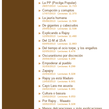
La PP (Pocilga Popular)
29/07/2013 Lecturas: 11.723
Corrupción y corruptos
17/07/2013 Lecturas: 11.370
La jauría humana
05/06/2013 Lecturas: 11.508
De gigantes y cabezudos
25/05/2013 Lecturas: 11.538
Explicando a Rajoy
12/05/2013 Lecturas: 11.490
Del 11-M al 15-A
03/05/2013 Lecturas: 11.883
Del tiempo el ocio torpe, y los engaños
02/05/2013 Lecturas: 6.476
Oscurantismo por discreción
20/04/2013 Lecturas: 6.269
Empoderar al pueblo
31/03/2013 Lecturas: 6.299
Zapajoy
22/03/2013 Lecturas: 6.328
Rajoy ya está Maduro
13/03/2013 Lecturas: 6.001
Cayo Lara me asusta
24/02/2013 Lecturas: 6.381
Cultura o basura
23/02/2013 Lecturas: 6.053
Por Rajoy... Maaato
10/02/2013 Lecturas: 6.328
Menos delcaraciones y más explicaciones