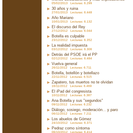
05/02/2013 Lecturas: 6.299
30 años y ruina
27/01/2013 Lecturas: 6.448
Año Mariano
10/01/2013 Lecturas: 6.132
El discurso del Rey
27/12/2012 Lecturas: 6.044
Botella es culpable
23/12/2012 Lecturas: 6.352
La realidad impuesta
03/12/2012 Lecturas: 6.306
Detrás del PSOE irá el PP
02/12/2012 Lecturas: 6.484
Vuelva general
26/11/2012 Lecturas: 6.711
Botella, botellón y botellazo
22/11/2012 Lecturas: 6.515
Zapatero, tus muertos no te olvidan
16/11/2012 Lecturas: 6.469
El iPad del congresista
10/11/2012 Lecturas: 6.387
Ana Botella y sus "segundos"
09/11/2012 Lecturas: 6.232
Diálogo, sosiego, moderación... y paro
06/11/2012 Lecturas: 7.211
Los abuelos de Gómez
24/10/2012 Lecturas: 6.371
Pedraz como síntoma
06/10/2012 Lecturas: 6.414