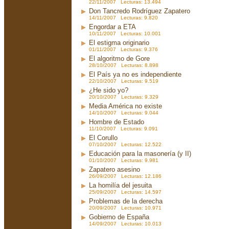
22/11/2007 Lecturas: 13.494
Don Tancredo Rodríguez Zapatero
14/11/2007 Lecturas: 9.820
Engordar a ETA
10/11/2007 Lecturas: 10.001
El estigma originario
01/11/2007 Lecturas: 9.376
El algoritmo de Gore
28/10/2007 Lecturas: 8.898
El País ya no es independiente
22/10/2007 Lecturas: 9.519
¿He sido yo?
20/10/2007 Lecturas: 9.329
Media América no existe
14/10/2007 Lecturas: 9.044
Hombre de Estado
11/10/2007 Lecturas: 9.091
El Corullo
07/10/2007 Lecturas: 12.522
Educación para la masonería (y II)
01/10/2007 Lecturas: 9.981
Zapatero asesino
26/09/2007 Lecturas: 12.186
La homilía del jesuita
25/09/2007 Lecturas: 14.597
Problemas de la derecha
20/09/2007 Lecturas: 10.971
Gobierno de España
14/09/2007 Lecturas: 10.013