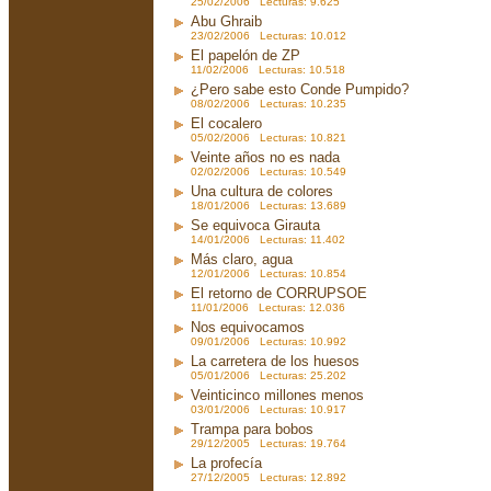
25/02/2006 Lecturas: 9.625
Abu Ghraib
23/02/2006 Lecturas: 10.012
El papelón de ZP
11/02/2006 Lecturas: 10.518
¿Pero sabe esto Conde Pumpido?
08/02/2006 Lecturas: 10.235
El cocalero
05/02/2006 Lecturas: 10.821
Veinte años no es nada
02/02/2006 Lecturas: 10.549
Una cultura de colores
18/01/2006 Lecturas: 13.689
Se equivoca Girauta
14/01/2006 Lecturas: 11.402
Más claro, agua
12/01/2006 Lecturas: 10.854
El retorno de CORRUPSOE
11/01/2006 Lecturas: 12.036
Nos equivocamos
09/01/2006 Lecturas: 10.992
La carretera de los huesos
05/01/2006 Lecturas: 25.202
Veinticinco millones menos
03/01/2006 Lecturas: 10.917
Trampa para bobos
29/12/2005 Lecturas: 19.764
La profecía
27/12/2005 Lecturas: 12.892