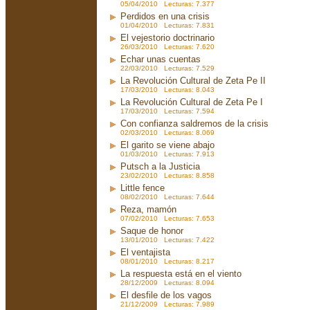
05/04/2010 Lecturas: 7.377
Perdidos en una crisis
01/04/2010 Lecturas: 7.831
El vejestorio doctrinario
26/03/2010 Lecturas: 7.620
Echar unas cuentas
22/03/2010 Lecturas: 7.529
La Revolución Cultural de Zeta Pe II
17/03/2010 Lecturas: 8.043
La Revolución Cultural de Zeta Pe I
17/03/2010 Lecturas: 7.594
Con confianza saldremos de la crisis
02/03/2010 Lecturas: 8.069
El garito se viene abajo
01/03/2010 Lecturas: 7.913
Putsch a la Justicia
23/02/2010 Lecturas: 8.858
Little fence
08/02/2010 Lecturas: 7.644
Reza, mamón
07/02/2010 Lecturas: 7.653
Saque de honor
13/01/2010 Lecturas: 7.422
El ventajista
08/01/2010 Lecturas: 8.217
La respuesta está en el viento
28/12/2009 Lecturas: 8.094
El desfile de los vagos
21/12/2009 Lecturas: 7.989