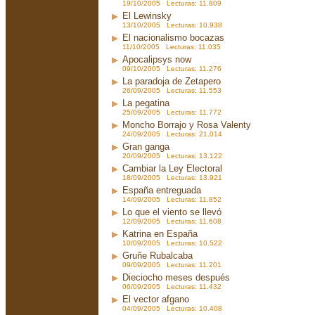
19/10/2005 Lecturas: 11.809
El Lewinsky
13/10/2005 Lecturas: 10.938
El nacionalismo bocazas
11/10/2005 Lecturas: 11.035
Apocalipsys now
09/10/2005 Lecturas: 11.276
La paradoja de Zetapero
26/09/2005 Lecturas: 11.553
La pegatina
25/09/2005 Lecturas: 11.772
Moncho Borrajo y Rosa Valenty
24/09/2005 Lecturas: 21.014
Gran ganga
20/09/2005 Lecturas: 13.122
Cambiar la Ley Electoral
18/09/2005 Lecturas: 13.921
España entreguada
14/09/2005 Lecturas: 11.852
Lo que el viento se llevó
12/09/2005 Lecturas: 11.608
Katrina en España
10/09/2005 Lecturas: 10.522
Gruñe Rubalcaba
09/09/2005 Lecturas: 11.201
Dieciocho meses después
06/09/2005 Lecturas: 11.432
El vector afgano
04/09/2005 Lecturas: 10.408