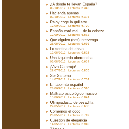
¿A dónde te llevan España?
03/10/2012 Lecturas: 6.342
Hacienda apenas
02/10/2012 Lecturas: 6.401
Rajoy coge la guillette
17/09/2012 Lecturas: 6.779
España está mal... de la cabeza
12/09/2012 Lecturas: 6.682
Que alguien (nos) intervenga
28/08/2012 Lecturas: 6.666
La sentina del chivo
12/08/2012 Lecturas: 6.892
Una izquierda aberroncha
09/08/2012 Lecturas: 6.664
¡Viva Catarroja!
28/07/2012 Lecturas: 6.855
Ser Sistema
14/07/2012 Lecturas: 6.764
El laberinto español
28/06/2012 Lecturas: 6.510
Maltrato psicológico masivo
13/06/2012 Lecturas: 6.874
Olimpiadas... de pesadilla
29/05/2012 Lecturas: 6.638
Comernos el coco
26/05/2012 Lecturas: 6.749
Cuestión de elegancia
14/05/2012 Lecturas: 6.940