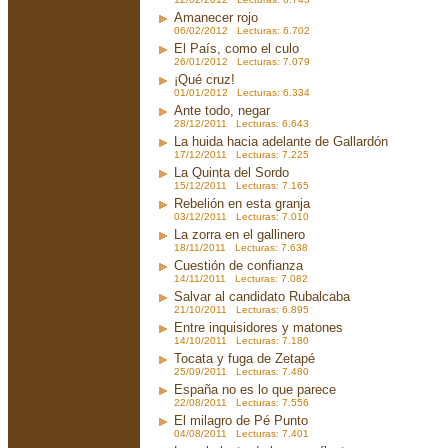
Amanecer rojo
06/02/2012 Lecturas: 6.702
El País, como el culo
26/01/2012 Lecturas: 7.079
¡Qué cruz!
01/01/2012 Lecturas: 6.334
Ante todo, negar
28/12/2011 Lecturas: 6.643
La huida hacia adelante de Gallardón
17/12/2011 Lecturas: 7.225
La Quinta del Sordo
15/12/2011 Lecturas: 7.165
Rebelión en esta granja
03/12/2011 Lecturas: 7.010
La zorra en el gallinero
18/11/2011 Lecturas: 7.638
Cuestión de confianza
14/11/2011 Lecturas: 7.082
Salvar al candidato Rubalcaba
21/10/2011 Lecturas: 6.895
Entre inquisidores y matones
14/10/2011 Lecturas: 7.180
Tocata y fuga de Zetapé
25/09/2011 Lecturas: 7.480
España no es lo que parece
22/08/2011 Lecturas: 7.556
El milagro de Pé Punto
04/08/2011 Lecturas: 7.401