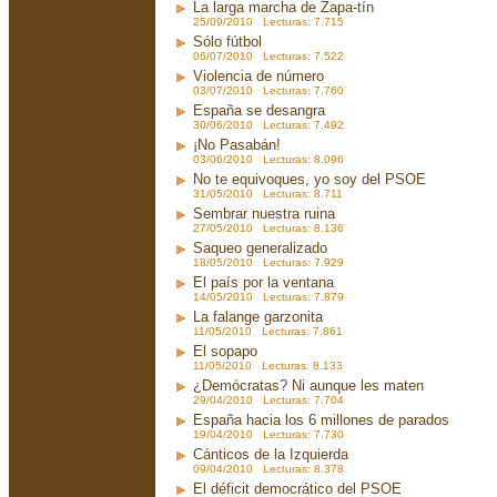
La larga marcha de Zapa-tín
25/09/2010 Lecturas: 7.715
Sólo fútbol
06/07/2010 Lecturas: 7.522
Violencia de número
03/07/2010 Lecturas: 7.760
España se desangra
30/06/2010 Lecturas: 7.492
¡No Pasabán!
03/06/2010 Lecturas: 8.096
No te equivoques, yo soy del PSOE
31/05/2010 Lecturas: 8.711
Sembrar nuestra ruina
27/05/2010 Lecturas: 8.136
Saqueo generalizado
18/05/2010 Lecturas: 7.929
El país por la ventana
14/05/2010 Lecturas: 7.879
La falange garzonita
11/05/2010 Lecturas: 7.861
El sopapo
11/05/2010 Lecturas: 8.133
¿Demócratas? Ni aunque les maten
29/04/2010 Lecturas: 7.704
España hacia los 6 millones de parados
19/04/2010 Lecturas: 7.730
Cánticos de la Izquierda
09/04/2010 Lecturas: 8.378
El déficit democrático del PSOE