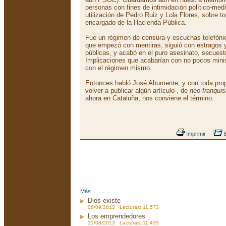
personas con fines de intimidación político-med
utilización de Pedro Ruiz y Lola Flores, sobre todo
encargado de la Hacienda Pública.
Fue un régimen de censura y escuchas telefónic
que empezó con mentiras, siguió con estragos 
públicas, y acabó en el puro asesinato, secuest
Implicaciones que acabarían con no pocos minist
con el régimen mismo.
Entonces habló José Ahumente, y con toda prop
volver a publicar algún artículo-, de
neo-franqui
ahora en Cataluña, nos conviene el término.
Imprimir
E
Más...
Dios existe
08/09/2013 Lecturas: 11.573
Los emprendedores
31/08/2013 Lecturas: 11.435