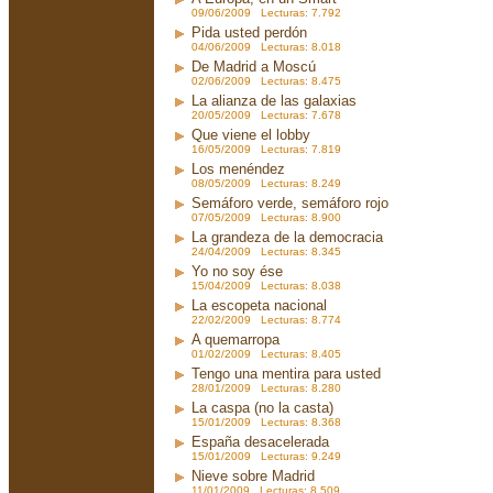
09/06/2009 Lecturas: 7.792
Pida usted perdón
04/06/2009 Lecturas: 8.018
De Madrid a Moscú
02/06/2009 Lecturas: 8.475
La alianza de las galaxias
20/05/2009 Lecturas: 7.678
Que viene el lobby
16/05/2009 Lecturas: 7.819
Los menéndez
08/05/2009 Lecturas: 8.249
Semáforo verde, semáforo rojo
07/05/2009 Lecturas: 8.900
La grandeza de la democracia
24/04/2009 Lecturas: 8.345
Yo no soy ése
15/04/2009 Lecturas: 8.038
La escopeta nacional
22/02/2009 Lecturas: 8.774
A quemarropa
01/02/2009 Lecturas: 8.405
Tengo una mentira para usted
28/01/2009 Lecturas: 8.280
La caspa (no la casta)
15/01/2009 Lecturas: 8.368
España desacelerada
15/01/2009 Lecturas: 9.249
Nieve sobre Madrid
11/01/2009 Lecturas: 8.509