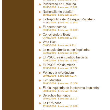
Pucherazo en Cataluña
19/06/2006 Lecturas: 10.011
Nazionalismo catalán
16/06/2006 Lecturas: 10.377
La República de Rodríguez Zapatero
14/06/2006 Lecturas: 10.092
El doctor-bomba
09/06/2006 Lecturas: 10.822
Conociendo a Boris
04/06/2006 Lecturas: 12.027
Vota Paz
03/06/2006 Lecturas: 9.911
La esquizofrenia es de izquierdas
24/05/2006 Lecturas: 10.034
El PSOE es un partido fascista
23/05/2006 Lecturas: 19.045
El PSOE me da miedo
22/05/2006 Lecturas: 11.027
Polanco a referéndum
20/05/2006 Lecturas: 9.277
Evo Modales
20/05/2006 Lecturas: 10.356
El ala izquierda de la extrema izquierda
08/05/2006 Lecturas: 11.354
Derechos humonos
29/04/2006 Lecturas: 11.517
La OPA boba
27/04/2006 Lecturas: 10.018