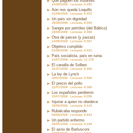
Que paguen los votantes
10/09/2008 Lecturas: 8.495
Aún nos queda Loquillo
31/08/2008 Lecturas: 8.455
Un país sin dignidad
29/08/2008 Lecturas: 8.669
Sangre por petróleo (del Báltico)
18/08/2008 Lecturas: 8.398
Otra de jueces (y juezas)
14/08/2008 Lecturas: 8.567
Objetivo cumplido
01/08/2008 Lecturas: 8.422
País socialista, país en ruina
31/07/2008 Lecturas: 12.278
El canalla de Solbes
31/07/2008 Lecturas: 8.480
La ley de Lynch
26/07/2008 Lecturas: 9.599
El precio del pollo
22/07/2008 Lecturas: 9.368
Los españoles perdieron
15/07/2008 Lecturas: 8.058
Injuriar a quien no obedece
18/06/2008 Lecturas: 8.418
Rubalcaba responde
09/06/2008 Lecturas: 8.643
Un partido enfermo
26/05/2008 Lecturas: 8.248
El asno de Barlusconi