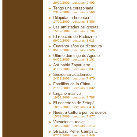
26/09/2009 Lecturas: 9.495
Tengo una corazonada
23/09/2009 Lecturas: 7.568
Dilapidar la herencia
17/09/2009 Lecturas: 8.886
Las amistades peligrosas
15/09/2009 Lecturas: 7.796
El rebuzno de Rodiezmo
09/09/2009 Lecturas: 8.011
Cuarenta años de dictadura
05/09/2009 Lecturas: 7.926
Ultimo domingo de Agosto
04/09/2009 Lecturas: 8.101
Así habló Zapatustra
31/08/2009 Lecturas: 8.037
Sedicente académico
24/08/2009 Lecturas: 7.870
Farolillos de la China
21/08/2009 Lecturas: 7.832
Engaño masivo
19/08/2009 Lecturas: 7.788
El decretazo de Zetapé
18/08/2009 Lecturas: 7.416
Nuestra Cultura por los suelos
15/08/2009 Lecturas: 7.877
Vacaciones reales
10/08/2009 Lecturas: 8.213
Strauss, Perle, Camps....
07/08/2009 Lecturas: 8.449