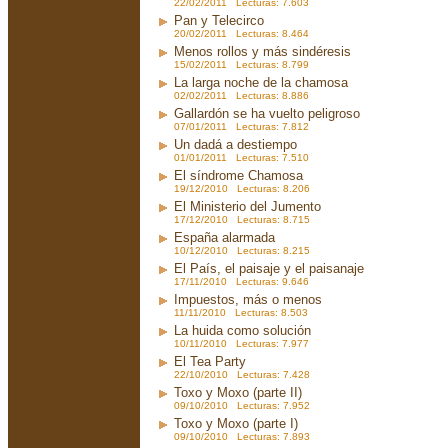
22/02/2011 Lecturas: 7.603
Pan y Telecirco
20/02/2011 Lecturas: 8.464
Menos rollos y más sindéresis
15/02/2011 Lecturas: 8.799
La larga noche de la chamosa
02/02/2011 Lecturas: 8.886
Gallardón se ha vuelto peligroso
07/01/2011 Lecturas: 7.812
Un dadá a destiempo
01/01/2011 Lecturas: 7.510
El síndrome Chamosa
19/12/2010 Lecturas: 8.206
El Ministerio del Jumento
17/12/2010 Lecturas: 8.715
España alarmada
10/12/2010 Lecturas: 8.215
El País, el paisaje y el paisanaje
17/11/2010 Lecturas: 9.646
Impuestos, más o menos
11/11/2010 Lecturas: 8.503
La huida como solución
10/11/2010 Lecturas: 7.977
El Tea Party
22/10/2010 Lecturas: 7.428
Toxo y Moxo (parte II)
09/10/2010 Lecturas: 7.952
Toxo y Moxo (parte I)
09/10/2010 Lecturas: 7.893