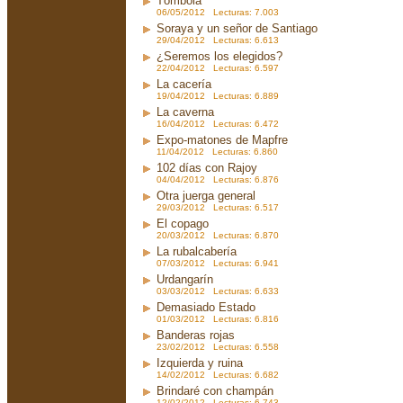
Tómbola
06/05/2012 Lecturas: 7.003
Soraya y un señor de Santiago
29/04/2012 Lecturas: 6.613
¿Seremos los elegidos?
22/04/2012 Lecturas: 6.597
La cacería
19/04/2012 Lecturas: 6.889
La caverna
16/04/2012 Lecturas: 6.472
Expo-matones de Mapfre
11/04/2012 Lecturas: 6.860
102 días con Rajoy
04/04/2012 Lecturas: 6.876
Otra juerga general
29/03/2012 Lecturas: 6.517
El copago
20/03/2012 Lecturas: 6.870
La rubalcabería
07/03/2012 Lecturas: 6.941
Urdangarín
03/03/2012 Lecturas: 6.633
Demasiado Estado
01/03/2012 Lecturas: 6.816
Banderas rojas
23/02/2012 Lecturas: 6.558
Izquierda y ruina
14/02/2012 Lecturas: 6.682
Brindaré con champán
12/02/2012 Lecturas: 6.743