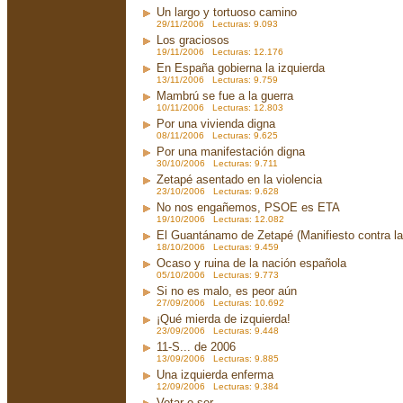
Un largo y tortuoso camino
29/11/2006 Lecturas: 9.093
Los graciosos
19/11/2006 Lecturas: 12.176
En España gobierna la izquierda
13/11/2006 Lecturas: 9.759
Mambrú se fue a la guerra
10/11/2006 Lecturas: 12.803
Por una vivienda digna
08/11/2006 Lecturas: 9.625
Por una manifestación digna
30/10/2006 Lecturas: 9.711
Zetapé asentado en la violencia
23/10/2006 Lecturas: 9.628
No nos engañemos, PSOE es ETA
19/10/2006 Lecturas: 12.082
El Guantánamo de Zetapé (Manifiesto contra la 
18/10/2006 Lecturas: 9.459
Ocaso y ruina de la nación española
05/10/2006 Lecturas: 9.773
Si no es malo, es peor aún
27/09/2006 Lecturas: 10.692
¡Qué mierda de izquierda!
23/09/2006 Lecturas: 9.448
11-S... de 2006
13/09/2006 Lecturas: 9.885
Una izquierda enferma
12/09/2006 Lecturas: 9.384
Votar o ser