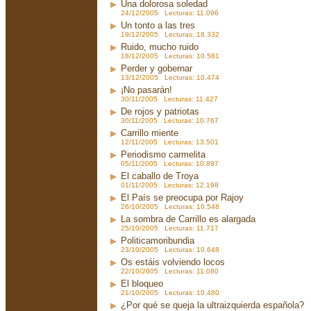
Una dolorosa soledad
24/12/2005 Lecturas: 11.096
Un tonto a las tres
19/12/2005 Lecturas: 18.332
Ruido, mucho ruido
18/12/2005 Lecturas: 10.581
Perder y gobernar
13/12/2005 Lecturas: 10.474
¡No pasarán!
30/11/2005 Lecturas: 11.427
De rojos y patriotas
30/11/2005 Lecturas: 10.767
Carrillo miente
12/11/2005 Lecturas: 13.501
Periodismo carmelita
05/11/2005 Lecturas: 10.897
El caballo de Troya
01/11/2005 Lecturas: 12.198
El País se preocupa por Rajoy
26/10/2005 Lecturas: 10.548
La sombra de Carrillo es alargada
25/10/2005 Lecturas: 11.717
Politicamoribundia
23/10/2005 Lecturas: 10.648
Os estáis volviendo locos
22/10/2005 Lecturas: 11.080
El bloqueo
21/10/2005 Lecturas: 10.480
¿Por qué se queja la ultraizquierda española?