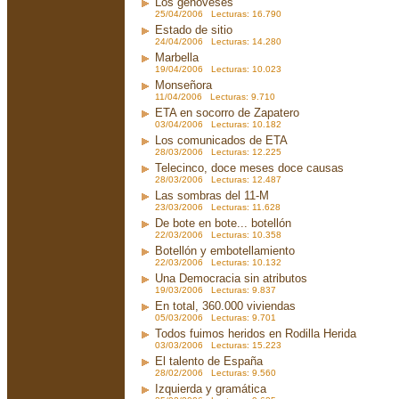
Los genoveses
25/04/2006 Lecturas: 16.790
Estado de sitio
24/04/2006 Lecturas: 14.280
Marbella
19/04/2006 Lecturas: 10.023
Monseñora
11/04/2006 Lecturas: 9.710
ETA en socorro de Zapatero
03/04/2006 Lecturas: 10.182
Los comunicados de ETA
28/03/2006 Lecturas: 12.225
Telecinco, doce meses doce causas
28/03/2006 Lecturas: 12.487
Las sombras del 11-M
23/03/2006 Lecturas: 11.628
De bote en bote... botellón
22/03/2006 Lecturas: 10.358
Botellón y embotellamiento
22/03/2006 Lecturas: 10.132
Una Democracia sin atributos
19/03/2006 Lecturas: 9.837
En total, 360.000 viviendas
05/03/2006 Lecturas: 9.701
Todos fuimos heridos en Rodilla Herida
03/03/2006 Lecturas: 15.223
El talento de España
28/02/2006 Lecturas: 9.560
Izquierda y gramática