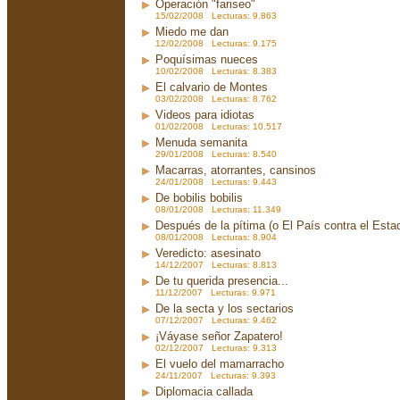
Operación "fariseo"
15/02/2008 Lecturas: 9.863
Miedo me dan
12/02/2008 Lecturas: 9.175
Poquísimas nueces
10/02/2008 Lecturas: 8.383
El calvario de Montes
03/02/2008 Lecturas: 8.762
Videos para idiotas
01/02/2008 Lecturas: 10.517
Menuda semanita
29/01/2008 Lecturas: 8.540
Macarras, atorrantes, cansinos
24/01/2008 Lecturas: 9.443
De bobilis bobilis
08/01/2008 Lecturas: 11.349
Después de la pítima (o El País contra el Est
08/01/2008 Lecturas: 8.904
Veredicto: asesinato
14/12/2007 Lecturas: 8.813
De tu querida presencia...
11/12/2007 Lecturas: 9.971
De la secta y los sectarios
07/12/2007 Lecturas: 9.462
¡Váyase señor Zapatero!
02/12/2007 Lecturas: 9.313
El vuelo del mamarracho
24/11/2007 Lecturas: 9.393
Diplomacia callada