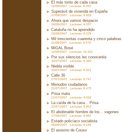
El más tonto de cada casa
11/09/2007 Lecturas: 9.350
Superávit de vivienda en España
07/09/2007 Lecturas: 8.828
Ahora que vamos despacio
26/08/2007 Lecturas: 9.057
Cataluña no ha aprendido
19/08/2007 Lecturas: 9.229
Mil trescientas cuarenta y cinco palabras
11/08/2007 Lecturas: 9.078
MiGAL Bosé
11/08/2007 Lecturas: 10.161
Por sus silencios les conoceréis
30/07/2007 Lecturas: 9.340
Niebla visible
30/07/2007 Lecturas: 9.021
Calle 30
27/07/2007 Lecturas: 8.747
Menudos ciudadanos
21/07/2007 Lecturas: 8.475
Prisa mata
21/07/2007 Lecturas: 9.034
La caída de la casa... Prisa
12/07/2007 Lecturas: 8.952
El
abobinable
hombre de los... vagones
17/06/2007 Lecturas: 8.992
Estado policíaco socialista
06/06/2007 Lecturas: 9.195
El asesino de Couso