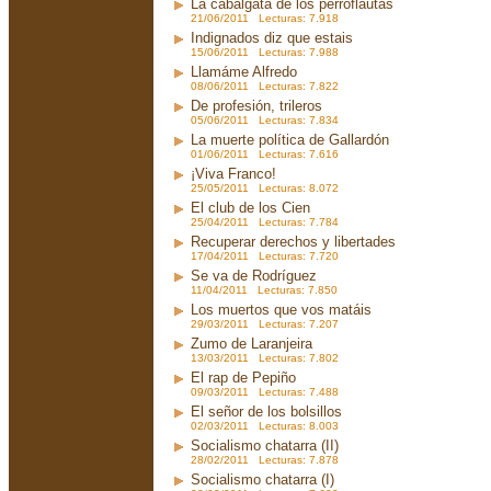
La cabalgata de los perroflautas
21/06/2011 Lecturas: 7.918
Indignados diz que estais
15/06/2011 Lecturas: 7.988
Llamáme Alfredo
08/06/2011 Lecturas: 7.822
De profesión, trileros
05/06/2011 Lecturas: 7.834
La muerte política de Gallardón
01/06/2011 Lecturas: 7.616
¡Viva Franco!
25/05/2011 Lecturas: 8.072
El club de los Cien
25/04/2011 Lecturas: 7.784
Recuperar derechos y libertades
17/04/2011 Lecturas: 7.720
Se va de Rodríguez
11/04/2011 Lecturas: 7.850
Los muertos que vos matáis
29/03/2011 Lecturas: 7.207
Zumo de Laranjeira
13/03/2011 Lecturas: 7.802
El rap de Pepiño
09/03/2011 Lecturas: 7.488
El señor de los bolsillos
02/03/2011 Lecturas: 8.003
Socialismo chatarra (II)
28/02/2011 Lecturas: 7.878
Socialismo chatarra (I)