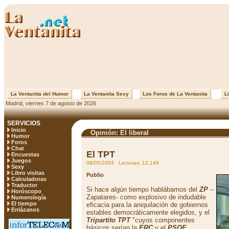
La Ventanita del Humor
La Ventanita Sexy
Los Foros de La Ventanita
Li
Madrid, viernes 7 de agosto de 2026
SERVICIOS
Inicio
Opinión: El liberal
Humor
Foros
Chat
El TPT
Encuestas
Juegos
09/05/2004 Lecturas: 12.149
Sexy
Libro visitas
Publio
Calculadoras
Traductor
Si hace algún tiempo hablábamos del
ZP
–
Horóscopo
Zapatares- como explosivo de indudable
Numerología
El tiempo
eficacia para la aniquilación de gobiernos
Enlázanos
estables democráticamente elegidos, y el
Tripartito TPT
"cuyos componentes
básicos serían la
ERC
y el
PSOE,