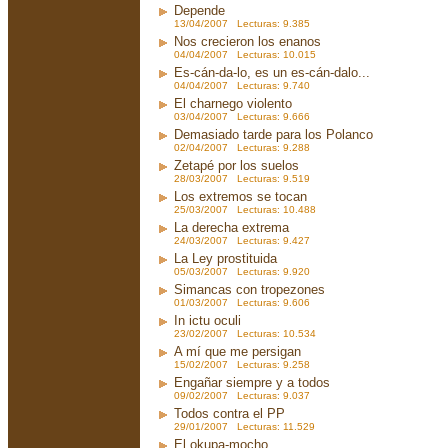
Depende
13/04/2007 Lecturas: 9.385
Nos crecieron los enanos
04/04/2007 Lecturas: 10.015
Es-cán-da-lo, es un es-cán-dalo...
04/04/2007 Lecturas: 9.740
El charnego violento
03/04/2007 Lecturas: 9.666
Demasiado tarde para los Polanco
02/04/2007 Lecturas: 9.288
Zetapé por los suelos
28/03/2007 Lecturas: 9.519
Los extremos se tocan
25/03/2007 Lecturas: 10.488
La derecha extrema
24/03/2007 Lecturas: 9.427
La Ley prostituida
05/03/2007 Lecturas: 9.920
Simancas con tropezones
01/03/2007 Lecturas: 9.606
In ictu oculi
23/02/2007 Lecturas: 10.534
A mí que me persigan
15/02/2007 Lecturas: 9.258
Engañar siempre y a todos
09/02/2007 Lecturas: 9.037
Todos contra el PP
29/01/2007 Lecturas: 11.529
El okupa-mocho