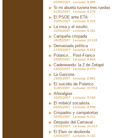
02/06/2007 Lecturas: 9.680
Si mi abuela tuviera tres ruedas
31/05/2007 Lecturas: 9.279
El PSOE ante ETA
22/05/2007 Lecturas: 9.323
La rosa y el insulto
22/05/2007 Lecturas: 9.391
Campaña crispada
18/05/2007 Lecturas: 10.126
Demasiada política
17/05/2007 Lecturas: 8.832
Polanco... Post-Franco
16/05/2007 Lecturas: 9.984
Cadeneando: la 2 de Zetapé
13/05/2007 Lecturas: 9.075
La Garzona
13/05/2007 Lecturas: 8.981
El suicidio de Polanco
11/05/2007 Lecturas: 10.553
Añoralgias
10/05/2007 Lecturas: 9.184
El imbécil socialista
03/05/2007 Lecturas: 8.936
Crispados y zampatortas
02/05/2007 Lecturas: 9.211
Después del Carnaval
16/04/2007 Lecturas: 10.013
El Ebro se desborda
13/04/2007 Lecturas: 9.142