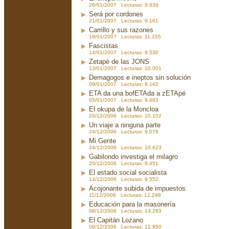
26/01/2007 Lecturas: 9.639
Será por cordones
21/01/2007 Lecturas: 9.161
Carrillo y sus razones
19/01/2007 Lecturas: 11.155
Fascistas
14/01/2007 Lecturas: 9.530
Zetapé de las JONS
13/01/2007 Lecturas: 10.001
Demagogos e ineptos sin solución
09/01/2007 Lecturas: 9.142
ETA da una bofETAda a zETApé
05/01/2007 Lecturas: 9.483
El okupa de la Moncloa
26/12/2006 Lecturas: 10.102
Un viaje a ninguna parte
24/12/2006 Lecturas: 9.078
Mi Gente
24/12/2006 Lecturas: 10.623
Gabilondo investiga el milagro
20/12/2006 Lecturas: 9.451
El estado social socialista
14/12/2006 Lecturas: 9.552
Acojonante subida de impuestos
11/12/2006 Lecturas: 12.299
Educación para la masonería
08/12/2006 Lecturas: 13.293
El Capitán Lozano
08/12/2006 Lecturas: 12.950