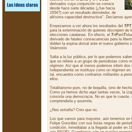
derivados cuya conjunción se conoce
desde hace siete décadas (¿fue hacia
1934?) con un resultado demoledor, de
altísima capacidad destructiva". Decíamos ayer
Empezamos a ver ahora los resultados del
TPT
para la exterminación de quienes discrepen de 
elecciones catalanas. En efecto, el
T
ri
P
arti
T
olu
derivado de fatales consecuencias para la liber
doblen la espina dorsal ante el nuevo gobierno 
Veámoslo:
Salta a la luz pública, por lo que podemos sabe
que se refiere a un grupo de periodistas como
m
régimen
. Así que al menos podemos inferir dos 
Independiente se instituye como un régimen en 
tal, encuentra como contrarios
militantes
a peri
ellos.
Totalitarismo puro, no de boquilla, sino de hecho
Como ya hemos dicho aquí tantas veces, la izq
consiste una democracia. No es que le cueste,
comprenderla y asumirla.
¿Nos extraña? Creo que no.
Los que vamos para mayores, aún tenemos en l
Felipe González con sus listas negras de periodi
condición, inmediatas a la llegada al poder en
aún PSOE). Guardamos aún en nuestra memoria l