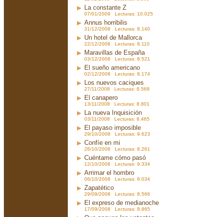
La constante Z
07/01/2009 Lecturas: 10.025
Annus horribilis
31/12/2008 Lecturas: 8.140
Un hotel de Mallorca
22/12/2008 Lecturas: 8.110
Maravillas de España
03/12/2008 Lecturas: 8.521
El sueño americano
02/12/2008 Lecturas: 8.174
Los nuevos caciques
27/11/2008 Lecturas: 8.568
El canapero
13/11/2008 Lecturas: 8.801
La nueva Inquisición
03/11/2008 Lecturas: 8.465
El payaso imposible
29/10/2008 Lecturas: 9.623
Confíe en mi
26/10/2008 Lecturas: 8.261
Cuéntame cómo pasó
12/10/2008 Lecturas: 9.334
Arrimar el hombro
06/10/2008 Lecturas: 8.034
Zapatético
29/09/2008 Lecturas: 8.566
El expreso de medianoche
17/09/2008 Lecturas: 8.865