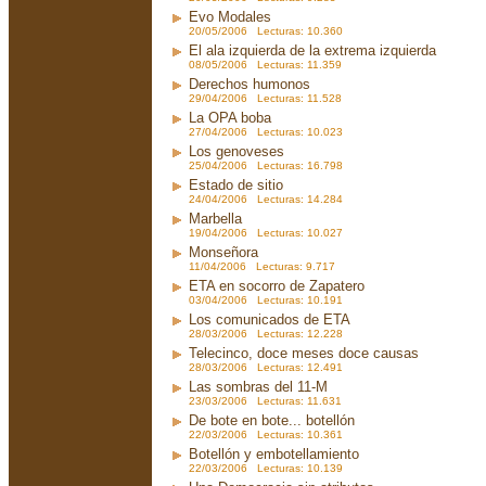
Evo Modales
20/05/2006 Lecturas: 10.360
El ala izquierda de la extrema izquierda
08/05/2006 Lecturas: 11.359
Derechos humonos
29/04/2006 Lecturas: 11.528
La OPA boba
27/04/2006 Lecturas: 10.023
Los genoveses
25/04/2006 Lecturas: 16.798
Estado de sitio
24/04/2006 Lecturas: 14.284
Marbella
19/04/2006 Lecturas: 10.027
Monseñora
11/04/2006 Lecturas: 9.717
ETA en socorro de Zapatero
03/04/2006 Lecturas: 10.191
Los comunicados de ETA
28/03/2006 Lecturas: 12.228
Telecinco, doce meses doce causas
28/03/2006 Lecturas: 12.491
Las sombras del 11-M
23/03/2006 Lecturas: 11.631
De bote en bote... botellón
22/03/2006 Lecturas: 10.361
Botellón y embotellamiento
22/03/2006 Lecturas: 10.139