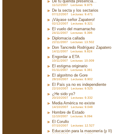
De tu querida presencia...
11/12/2007 Lecturas: 9.975
De la secta y los sectarios
07/12/2007 Lecturas: 9.471
¡Váyase señor Zapatero!
02/12/2007 Lecturas: 9.321
El vuelo del mamarracho
24/11/2007 Lecturas: 9.396
Diplomacia callada
22/11/2007 Lecturas: 13.502
Don Tancredo Rodríguez Zapatero
14/11/2007 Lecturas: 9.824
Engordar a ETA
10/11/2007 Lecturas: 10.009
El estigma originario
01/11/2007 Lecturas: 9.381
El algoritmo de Gore
28/10/2007 Lecturas: 8.902
El País ya no es independiente
22/10/2007 Lecturas: 9.525
¿He sido yo?
20/10/2007 Lecturas: 9.332
Media América no existe
14/10/2007 Lecturas: 9.048
Hombre de Estado
11/10/2007 Lecturas: 9.094
El Corullo
07/10/2007 Lecturas: 12.527
Educación para la masonería (y II)