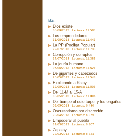
Más...
Dios existe
08/09/2013 Lecturas: 11.584
Los emprendedores
31/08/2013 Lecturas: 11.446
La PP (Pocilga Popular)
29/07/2013 Lecturas: 11.733
Corrupción y corruptos
17/07/2013 Lecturas: 11.383
La jauría humana
05/06/2013 Lecturas: 11.521
De gigantes y cabezudos
25/05/2013 Lecturas: 11.548
Explicando a Rajoy
12/05/2013 Lecturas: 11.505
Del 11-M al 15-A
03/05/2013 Lecturas: 11.894
Del tiempo el ocio torpe, y los engaños
02/05/2013 Lecturas: 6.480
Oscurantismo por discreción
20/04/2013 Lecturas: 6.279
Empoderar al pueblo
31/03/2013 Lecturas: 6.307
Zapajoy
22/03/2013 Lecturas: 6.334