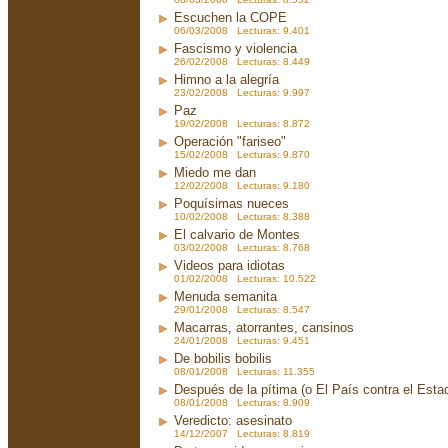
Escuchen la COPE
06/03/2008 Lecturas: 9.401
Fascismo y violencia
26/02/2008 Lecturas: 8.449
Himno a la alegría
23/02/2008 Lecturas: 9.997
Paz
19/02/2008 Lecturas: 8.872
Operación "fariseo"
15/02/2008 Lecturas: 9.870
Miedo me dan
12/02/2008 Lecturas: 9.180
Poquísimas nueces
10/02/2008 Lecturas: 8.388
El calvario de Montes
03/02/2008 Lecturas: 8.768
Videos para idiotas
01/02/2008 Lecturas: 10.522
Menuda semanita
29/01/2008 Lecturas: 8.547
Macarras, atorrantes, cansinos
24/01/2008 Lecturas: 9.451
De bobilis bobilis
08/01/2008 Lecturas: 11.355
Después de la pítima (o El País contra el Est
08/01/2008 Lecturas: 8.909
Veredicto: asesinato
14/12/2007 Lecturas: 8.819