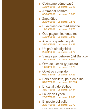
Cuéntame cómo pasó
12/10/2008 Lecturas: 9.340
Arrimar el hombro
06/10/2008 Lecturas: 8.043
Zapatético
29/09/2008 Lecturas: 8.571
El expreso de medianoche
17/09/2008 Lecturas: 8.870
Que paguen los votantes
10/09/2008 Lecturas: 8.500
Aún nos queda Loquillo
31/08/2008 Lecturas: 8.459
Un país sin dignidad
29/08/2008 Lecturas: 8.672
Sangre por petróleo (del Báltico)
18/08/2008 Lecturas: 8.406
Otra de jueces (y juezas)
14/08/2008 Lecturas: 8.573
Objetivo cumplido
01/08/2008 Lecturas: 8.426
País socialista, país en ruina
31/07/2008 Lecturas: 12.283
El canalla de Solbes
31/07/2008 Lecturas: 8.484
La ley de Lynch
26/07/2008 Lecturas: 9.603
El precio del pollo
22/07/2008 Lecturas: 9.372