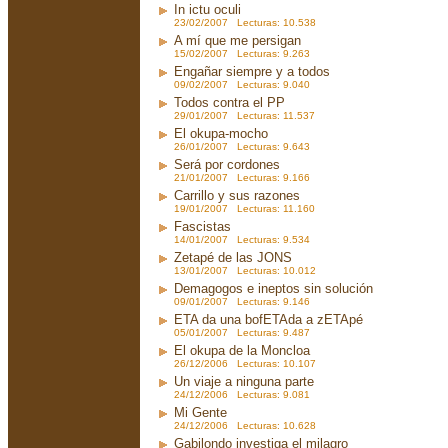
In ictu oculi
23/02/2007 Lecturas: 10.538
A mí que me persigan
15/02/2007 Lecturas: 9.263
Engañar siempre y a todos
09/02/2007 Lecturas: 9.040
Todos contra el PP
29/01/2007 Lecturas: 11.537
El okupa-mocho
26/01/2007 Lecturas: 9.643
Será por cordones
21/01/2007 Lecturas: 9.166
Carrillo y sus razones
19/01/2007 Lecturas: 11.160
Fascistas
14/01/2007 Lecturas: 9.534
Zetapé de las JONS
13/01/2007 Lecturas: 10.012
Demagogos e ineptos sin solución
09/01/2007 Lecturas: 9.146
ETA da una bofETAda a zETApé
05/01/2007 Lecturas: 9.487
El okupa de la Moncloa
26/12/2006 Lecturas: 10.107
Un viaje a ninguna parte
24/12/2006 Lecturas: 9.081
Mi Gente
24/12/2006 Lecturas: 10.628
Gabilondo investiga el milagro