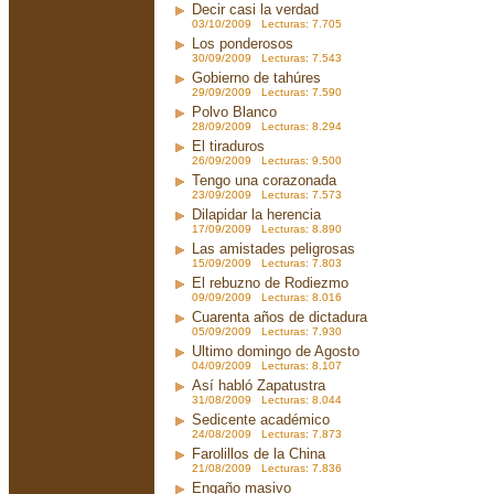
Decir casi la verdad
03/10/2009 Lecturas: 7.705
Los ponderosos
30/09/2009 Lecturas: 7.543
Gobierno de tahúres
29/09/2009 Lecturas: 7.590
Polvo Blanco
28/09/2009 Lecturas: 8.294
El tiraduros
26/09/2009 Lecturas: 9.500
Tengo una corazonada
23/09/2009 Lecturas: 7.573
Dilapidar la herencia
17/09/2009 Lecturas: 8.890
Las amistades peligrosas
15/09/2009 Lecturas: 7.803
El rebuzno de Rodiezmo
09/09/2009 Lecturas: 8.016
Cuarenta años de dictadura
05/09/2009 Lecturas: 7.930
Ultimo domingo de Agosto
04/09/2009 Lecturas: 8.107
Así habló Zapatustra
31/08/2009 Lecturas: 8.044
Sedicente académico
24/08/2009 Lecturas: 7.873
Farolillos de la China
21/08/2009 Lecturas: 7.836
Engaño masivo