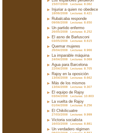
Los españoles perdieron
15/07/2008 Lecturas: 8.062
Injuriar a quien no obedece
18/06/2008 Lecturas: 8.421
Rubalcaba responde
09/06/2008 Lecturas: 8.650
Un partido enfermo
26/05/2008 Lecturas: 8.252
El asno de Barlusconi
03/05/2008 Lecturas: 8.615
Quemar mujeres
26/04/2008 Lecturas: 8.966
La imparable máquina
24/04/2008 Lecturas: 9.069
Agua para Barcelona
22/04/2008 Lecturas: 8.705
Rajoy en la oposición
13/04/2008 Lecturas: 8.662
Más de los mismos
13/04/2008 Lecturas: 9.307
El equipo de Rajoy
03/04/2008 Lecturas: 10.803
La vuelta de Rajoy
01/04/2008 Lecturas: 8.256
El Chikilicuatre
27/03/2008 Lecturas: 9.999
Victoria socialista
16/03/2008 Lecturas: 8.881
Un verdadero régimen
08/03/2008 Lecturas: 8.552