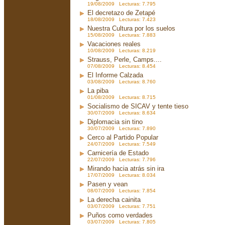
19/08/2009 Lecturas: 7.795
El decretazo de Zetapé
18/08/2009 Lecturas: 7.423
Nuestra Cultura por los suelos
15/08/2009 Lecturas: 7.883
Vacaciones reales
10/08/2009 Lecturas: 8.219
Strauss, Perle, Camps....
07/08/2009 Lecturas: 8.454
El Informe Calzada
03/08/2009 Lecturas: 8.760
La piba
01/08/2009 Lecturas: 8.715
Socialismo de SICAV y tente tieso
30/07/2009 Lecturas: 8.634
Diplomacia sin tino
30/07/2009 Lecturas: 7.890
Cerco al Partido Popular
24/07/2009 Lecturas: 7.549
Carnicería de Estado
22/07/2009 Lecturas: 7.796
Mirando hacia atrás sin ira
17/07/2009 Lecturas: 8.034
Pasen y vean
08/07/2009 Lecturas: 7.854
La derecha cainita
03/07/2009 Lecturas: 7.751
Puños como verdades
03/07/2009 Lecturas: 7.805