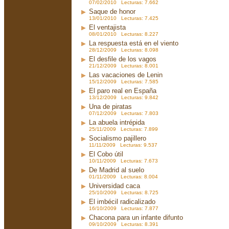
07/02/2010 Lecturas: 7.662
Saque de honor
13/01/2010 Lecturas: 7.425
El ventajista
08/01/2010 Lecturas: 8.227
La respuesta está en el viento
28/12/2009 Lecturas: 8.098
El desfile de los vagos
21/12/2009 Lecturas: 8.001
Las vacaciones de Lenin
15/12/2009 Lecturas: 7.585
El paro real en España
13/12/2009 Lecturas: 9.842
Una de piratas
07/12/2009 Lecturas: 7.803
La abuela intrépida
25/11/2009 Lecturas: 7.899
Socialismo pajillero
11/11/2009 Lecturas: 9.537
El Cobo útil
10/11/2009 Lecturas: 7.673
De Madrid al suelo
01/11/2009 Lecturas: 8.004
Universidad caca
25/10/2009 Lecturas: 8.725
El imbécil radicalizado
16/10/2009 Lecturas: 7.877
Chacona para un infante difunto
09/10/2009 Lecturas: 8.391