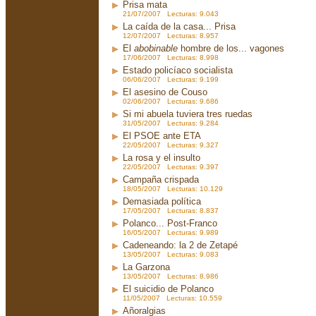
Prisa mata
21/07/2007 Lecturas: 9.043
La caída de la casa... Prisa
12/07/2007 Lecturas: 8.957
El
abobinable
hombre de los... vagones
17/06/2007 Lecturas: 8.998
Estado policíaco socialista
06/06/2007 Lecturas: 9.199
El asesino de Couso
02/06/2007 Lecturas: 9.686
Si mi abuela tuviera tres ruedas
31/05/2007 Lecturas: 9.284
El PSOE ante ETA
22/05/2007 Lecturas: 9.327
La rosa y el insulto
22/05/2007 Lecturas: 9.397
Campaña crispada
18/05/2007 Lecturas: 10.129
Demasiada política
17/05/2007 Lecturas: 8.837
Polanco... Post-Franco
16/05/2007 Lecturas: 9.989
Cadeneando: la 2 de Zetapé
13/05/2007 Lecturas: 9.083
La Garzona
13/05/2007 Lecturas: 8.986
El suicidio de Polanco
11/05/2007 Lecturas: 10.559
Añoralgias