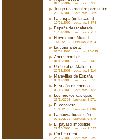
01/02/2009 Lecturas: 8.408
Tengo una mentira para usted
28/01/2009 Lecturas: 8.286
La caspa (no la casta)
15/01/2009 Lecturas: 8.373
España desacelerada
15/01/2009 Lecturas: 9.257
Nieve sobre Madrid
11/01/2009 Lecturas: 8.513
La constante Z
07/01/2009 Lecturas: 10.035
Annus horribilis
31/12/2008 Lecturas: 8.146
Un hotel de Mallorca
22/12/2008 Lecturas: 8.114
Maravillas de España
03/12/2008 Lecturas: 8.525
El sueño americano
02/12/2008 Lecturas: 8.183
Los nuevos caciques
27/11/2008 Lecturas: 8.571
El canapero
13/11/2008 Lecturas: 8.806
La nueva Inquisición
03/11/2008 Lecturas: 8.470
El payaso imposible
29/10/2008 Lecturas: 9.627
Confíe en mi
26/10/2008 Lecturas: 8.269