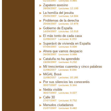
01/10/2007 Lecturas: 9.985
Zapatero asesino
26/09/2007 Lecturas: 12.193
La homilía del jesuita
25/09/2007 Lecturas: 14.604
Problemas de la derecha
20/09/2007 Lecturas: 10.978
Gobierno de España
14/09/2007 Lecturas: 10.016
El más tonto de cada casa
11/09/2007 Lecturas: 9.353
Superávit de vivienda en España
07/09/2007 Lecturas: 8.836
Ahora que vamos despacio
26/08/2007 Lecturas: 9.066
Cataluña no ha aprendido
19/08/2007 Lecturas: 9.232
Mil trescientas cuarenta y cinco palabras
11/08/2007 Lecturas: 9.084
MiGAL Bosé
11/08/2007 Lecturas: 10.166
Por sus silencios les conoceréis
30/07/2007 Lecturas: 9.344
Niebla visible
30/07/2007 Lecturas: 9.027
Calle 30
27/07/2007 Lecturas: 8.752
Menudos ciudadanos
21/07/2007 Lecturas: 8.482