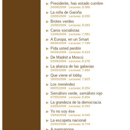
Presidente, has estado cumbre
24/06/2009 Lecturas: 8.586
La roña de Garoña
23/06/2009 Lecturas: 8.050
Brotes verdes
15/06/2009 Lecturas: 8.093
Caros socialistas
12/06/2009 Lecturas: 7.581
A Europa, en un Smart
09/06/2009 Lecturas: 7.799
Pida usted perdón
04/06/2009 Lecturas: 8.023
De Madrid a Moscú
02/06/2009 Lecturas: 8.478
La alianza de las galaxias
20/05/2009 Lecturas: 7.684
Que viene el lobby
16/05/2009 Lecturas: 7.825
Los menéndez
08/05/2009 Lecturas: 8.254
Semáforo verde, semáforo rojo
07/05/2009 Lecturas: 8.904
La grandeza de la democracia
24/04/2009 Lecturas: 8.353
Yo no soy ése
15/04/2009 Lecturas: 8.045
La escopeta nacional
22/02/2009 Lecturas: 8.779
A quemarropa