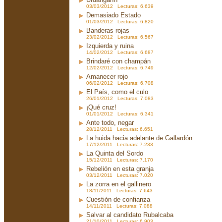
03/03/2012 Lecturas: 6.639
Demasiado Estado
01/03/2012 Lecturas: 6.820
Banderas rojas
23/02/2012 Lecturas: 6.567
Izquierda y ruina
14/02/2012 Lecturas: 6.687
Brindaré con champán
12/02/2012 Lecturas: 6.749
Amanecer rojo
06/02/2012 Lecturas: 6.708
El País, como el culo
26/01/2012 Lecturas: 7.083
¡Qué cruz!
01/01/2012 Lecturas: 6.341
Ante todo, negar
28/12/2011 Lecturas: 6.651
La huida hacia adelante de Gallardón
17/12/2011 Lecturas: 7.233
La Quinta del Sordo
15/12/2011 Lecturas: 7.170
Rebelión en esta granja
03/12/2011 Lecturas: 7.020
La zorra en el gallinero
18/11/2011 Lecturas: 7.643
Cuestión de confianza
14/11/2011 Lecturas: 7.088
Salvar al candidato Rubalcaba
21/10/2011 Lecturas: 6.903