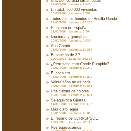
Una Democracia sin atributos
19/03/2006 Lecturas: 9.845
En total, 360.000 viviendas
05/03/2006 Lecturas: 9.708
Todos fuimos heridos en Rodilla Herida
03/03/2006 Lecturas: 15.229
El talento de España
28/02/2006 Lecturas: 9.564
Izquierda y gramática
25/02/2006 Lecturas: 9.633
Abu Ghraib
23/02/2006 Lecturas: 10.017
El papelón de ZP
11/02/2006 Lecturas: 10.524
¿Pero sabe esto Conde Pumpido?
08/02/2006 Lecturas: 10.240
El cocalero
05/02/2006 Lecturas: 10.827
Veinte años no es nada
02/02/2006 Lecturas: 10.554
Una cultura de colores
18/01/2006 Lecturas: 13.694
Se equivoca Girauta
14/01/2006 Lecturas: 11.407
Más claro, agua
12/01/2006 Lecturas: 10.860
El retorno de CORRUPSOE
11/01/2006 Lecturas: 12.041
Nos equivocamos