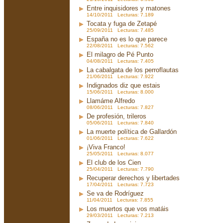
Entre inquisidores y matones
14/10/2011 Lecturas: 7.189
Tocata y fuga de Zetapé
25/09/2011 Lecturas: 7.485
España no es lo que parece
22/08/2011 Lecturas: 7.562
El milagro de Pé Punto
04/08/2011 Lecturas: 7.405
La cabalgata de los perroflautas
21/06/2011 Lecturas: 7.922
Indignados diz que estais
15/06/2011 Lecturas: 8.000
Llamáme Alfredo
08/06/2011 Lecturas: 7.827
De profesión, trileros
05/06/2011 Lecturas: 7.840
La muerte política de Gallardón
01/06/2011 Lecturas: 7.622
¡Viva Franco!
25/05/2011 Lecturas: 8.077
El club de los Cien
25/04/2011 Lecturas: 7.790
Recuperar derechos y libertades
17/04/2011 Lecturas: 7.723
Se va de Rodríguez
11/04/2011 Lecturas: 7.855
Los muertos que vos matáis
29/03/2011 Lecturas: 7.213