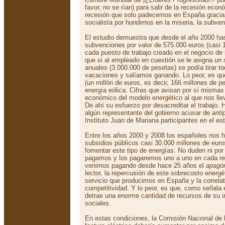
favor, no se rían) para salir de la recesión eco
recesión que solo padecemos en España gracias
socialista por hundirnos en la miseria, la subv
El estudio demuestra que desde el año 2000 ha
subvenciones por valor de 575.000 euros (casi 
cada puesto de trabajo creado en el negocio de
que si al empleado en cuestión se le asigna un 
anuales (3.000.000 de pesetas) se podía tirar to
vacaciones y salíamos ganando. Lo peor, es que
(un millón de euros, es decir, 166 millones de pe
energía eólica. Cifras que avisan por sí misma
económico del modelo energético al que nos lle
De ahí su esfuerzo por desacreditar el trabajo
algún representante del gobierno acusar de
anti
Instituto Juan de Mariana participantes en el est
Entre los años 2000 y 2008 los españoles nos h
subsidios públicos casi 30.000 millones de euro
fomentar este tipo de energías. No duden ni po
pagamos y los pagaremos uno a uno en cada reci
venimos pagando desde hace 25 años el
apagón
lector, la repercusión de este sobrecosto energé
servicio que producimos en España y la correla
competitividad. Y lo peor, es que, como señala e
detrae una enorme cantidad de recursos de su in
sociales.
En estas condiciones, la Comisión Nacional de l