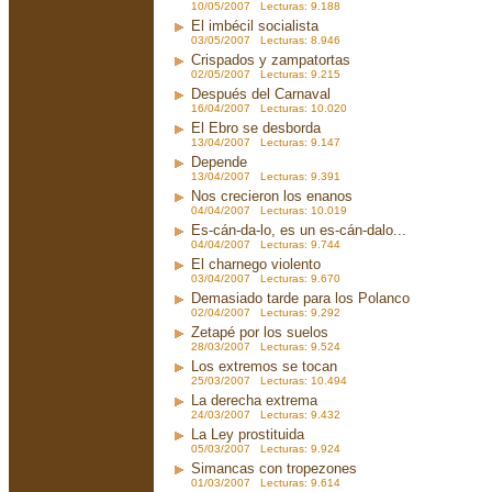
10/05/2007 Lecturas: 9.188
El imbécil socialista
03/05/2007 Lecturas: 8.946
Crispados y zampatortas
02/05/2007 Lecturas: 9.215
Después del Carnaval
16/04/2007 Lecturas: 10.020
El Ebro se desborda
13/04/2007 Lecturas: 9.147
Depende
13/04/2007 Lecturas: 9.391
Nos crecieron los enanos
04/04/2007 Lecturas: 10.019
Es-cán-da-lo, es un es-cán-dalo...
04/04/2007 Lecturas: 9.744
El charnego violento
03/04/2007 Lecturas: 9.670
Demasiado tarde para los Polanco
02/04/2007 Lecturas: 9.292
Zetapé por los suelos
28/03/2007 Lecturas: 9.524
Los extremos se tocan
25/03/2007 Lecturas: 10.494
La derecha extrema
24/03/2007 Lecturas: 9.432
La Ley prostituida
05/03/2007 Lecturas: 9.924
Simancas con tropezones
01/03/2007 Lecturas: 9.614