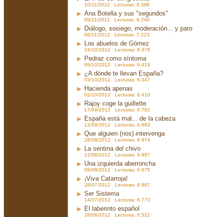
10/11/2012 Lecturas: 6.396
Ana Botella y sus "segundos"
09/11/2012 Lecturas: 6.240
Diálogo, sosiego, moderación... y paro
06/11/2012 Lecturas: 7.223
Los abuelos de Gómez
24/10/2012 Lecturas: 6.378
Pedraz como síntoma
06/10/2012 Lecturas: 6.419
¿A dónde te llevan España?
03/10/2012 Lecturas: 6.347
Hacienda apenas
02/10/2012 Lecturas: 6.410
Rajoy coge la guillette
17/09/2012 Lecturas: 6.782
España está mal... de la cabeza
12/09/2012 Lecturas: 6.693
Que alguien (nos) intervenga
28/08/2012 Lecturas: 6.674
La sentina del chivo
12/08/2012 Lecturas: 6.897
Una izquierda aberroncha
09/08/2012 Lecturas: 6.675
¡Viva Catarroja!
28/07/2012 Lecturas: 6.867
Ser Sistema
14/07/2012 Lecturas: 6.773
El laberinto español
28/06/2012 Lecturas: 6.521