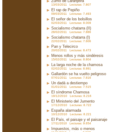
Zumo de Laranjeira
13/03/2011 Lecturas: 7.807
El rap de Pepiño
09/03/2011 Lecturas: 7.493
El señor de los bolsillos
02/03/2011 Lecturas: 8.009
Socialismo chatarra (II)
28/02/2011 Lecturas: 7.886
Socialismo chatarra (I)
22/02/2011 Lecturas: 7.606
Pan y Telecirco
20/02/2011 Lecturas: 8.473
Menos rollos y más sindéresis
15/02/2011 Lecturas: 8.804
La larga noche de la chamosa
02/02/2011 Lecturas: 8.891
Gallardón se ha vuelto peligroso
07/01/2011 Lecturas: 7.816
Un dadá a destiempo
01/01/2011 Lecturas: 7.515
El síndrome Chamosa
19/12/2010 Lecturas: 8.216
El Ministerio del Jumento
17/12/2010 Lecturas: 8.722
España alarmada
10/12/2010 Lecturas: 8.221
El País, el paisaje y el paisanaje
17/11/2010 Lecturas: 9.654
Impuestos, más o menos