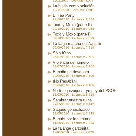
11/11/2010 Lecturas: 8.507
La huida como solución
10/11/2010 Lecturas: 7.981
El Tea Party
22/10/2010 Lecturas: 7.434
Toxo y Moxo (parte II)
09/10/2010 Lecturas: 7.958
Toxo y Moxo (parte I)
09/10/2010 Lecturas: 7.899
La larga marcha de Zapa-tín
25/09/2010 Lecturas: 7.719
Sólo fútbol
06/07/2010 Lecturas: 7.531
Violencia de número
03/07/2010 Lecturas: 7.764
España se desangra
30/06/2010 Lecturas: 7.500
¡No Pasabán!
03/06/2010 Lecturas: 8.106
No te equivoques, yo soy del PSOE
31/05/2010 Lecturas: 8.715
Sembrar nuestra ruina
27/05/2010 Lecturas: 8.142
Saqueo generalizado
18/05/2010 Lecturas: 7.933
El país por la ventana
14/05/2010 Lecturas: 7.884
La falange garzonita
11/05/2010 Lecturas: 7.870