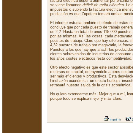
factura eléctrica debería aumentar por encima 
se viene llamando
déficit de tarifa eléctrica
. Lo 
impuestos
o
subiendo la factura eléctrica
mensua
predicción es que Zapatero tomará ambas medi
El informe estudia también el efecto de estas e
concluye que por cada puesto de trabajo generad
de 2,2. Hasta un total de unos 115.000 puestos 
por las mismas. Así las cosas, cada
megavatio
puestos de trabajo. Claro que hay diferencias: m
4,32 puestos de trabajo por megavatio, la fotovo
Puestos a los que hay que añadir los producidos
cierres sobrevenidos de industrias de consumo e
los altos costes eléctricos resta competitividad.
Otro efecto negativo es que este sector absorb
recursos de capital, detrayéndolo a otros sect
ser más eficientes y productivos. Esta desviaci
hinchazón económica -un efecto burbuja- insost
retrasará nuestra salida de la crisis económica.
No quiero extenderme más. Mejor que a mí, lean
porque todo se explica mejor y más claro.
Imprimir
E