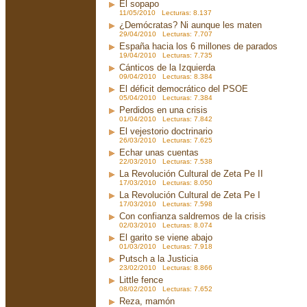
El sopapo
11/05/2010 Lecturas: 8.137
¿Demócratas? Ni aunque les maten
29/04/2010 Lecturas: 7.707
España hacia los 6 millones de parados
19/04/2010 Lecturas: 7.735
Cánticos de la Izquierda
09/04/2010 Lecturas: 8.384
El déficit democrático del PSOE
05/04/2010 Lecturas: 7.384
Perdidos en una crisis
01/04/2010 Lecturas: 7.842
El vejestorio doctrinario
26/03/2010 Lecturas: 7.625
Echar unas cuentas
22/03/2010 Lecturas: 7.538
La Revolución Cultural de Zeta Pe II
17/03/2010 Lecturas: 8.050
La Revolución Cultural de Zeta Pe I
17/03/2010 Lecturas: 7.598
Con confianza saldremos de la crisis
02/03/2010 Lecturas: 8.074
El garito se viene abajo
01/03/2010 Lecturas: 7.918
Putsch a la Justicia
23/02/2010 Lecturas: 8.866
Little fence
08/02/2010 Lecturas: 7.652
Reza, mamón