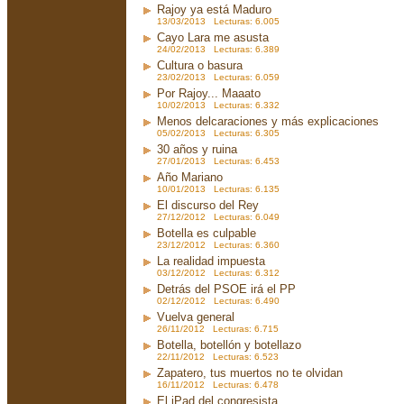
Rajoy ya está Maduro
13/03/2013 Lecturas: 6.005
Cayo Lara me asusta
24/02/2013 Lecturas: 6.389
Cultura o basura
23/02/2013 Lecturas: 6.059
Por Rajoy... Maaato
10/02/2013 Lecturas: 6.332
Menos delcaraciones y más explicaciones
05/02/2013 Lecturas: 6.305
30 años y ruina
27/01/2013 Lecturas: 6.453
Año Mariano
10/01/2013 Lecturas: 6.135
El discurso del Rey
27/12/2012 Lecturas: 6.049
Botella es culpable
23/12/2012 Lecturas: 6.360
La realidad impuesta
03/12/2012 Lecturas: 6.312
Detrás del PSOE irá el PP
02/12/2012 Lecturas: 6.490
Vuelva general
26/11/2012 Lecturas: 6.715
Botella, botellón y botellazo
22/11/2012 Lecturas: 6.523
Zapatero, tus muertos no te olvidan
16/11/2012 Lecturas: 6.478
El iPad del congresista