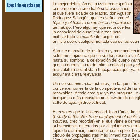
La mejor definición de la izquierda española
contemporánea creo habérsela escuchado
al que fuera alcalde de Madrid, don Agustín
Rodríguez Sahagún, que les veía como
el
tópico y el folclore como única herramienta
de trabajo
. Pero algo hay que reconocerles:
la capacidad de aunar esfuerzos para
edificar todo un
castillo
de fuegos de
artificio sobre cualquier nonada que se les ocurr
Aún me maravillo de los fastos y mercadotecni
solemne majadería que en su día presentó un Z
hasta su sombra: la celebración del cuarto
cente
que la ocurrencia era de ínfima calidad pero
¡ea!
musculatura socialista a trabajar para que, ya e
adquiriera cierta relevancia.
Una de sus
mitotrolas
actuales, en la que más 
convencernos es la de la competitividad de las
renovables. A todo esto que yo me pregunto –y
por qué es más renovable un kilowatio de energí
salto de agua (hidroeléctrica).
El caso es que la Universidad Juan Carlos ha sa
(
Estudy of the effects on employment of public 
sources
, creo recordar) en el que viene a demo
subvenciones enterradas por el gobierno socialis
lejos de disminuir, aumentan el desempleo. Lo c
circulo de propagandistas más inmediato a Zeta
Cumbre Mundial de ¡¿Líderes Progresistas!?
por