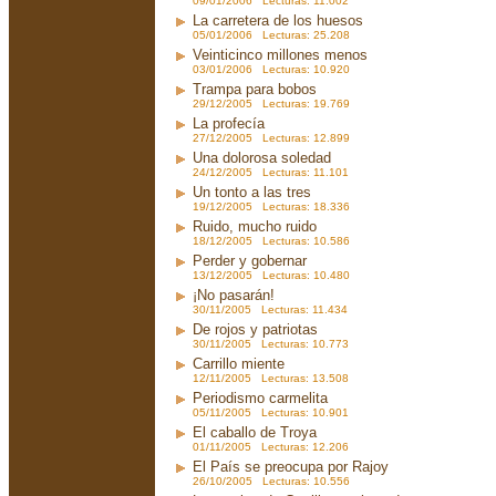
09/01/2006 Lecturas: 11.002
La carretera de los huesos
05/01/2006 Lecturas: 25.208
Veinticinco millones menos
03/01/2006 Lecturas: 10.920
Trampa para bobos
29/12/2005 Lecturas: 19.769
La profecía
27/12/2005 Lecturas: 12.899
Una dolorosa soledad
24/12/2005 Lecturas: 11.101
Un tonto a las tres
19/12/2005 Lecturas: 18.336
Ruido, mucho ruido
18/12/2005 Lecturas: 10.586
Perder y gobernar
13/12/2005 Lecturas: 10.480
¡No pasarán!
30/11/2005 Lecturas: 11.434
De rojos y patriotas
30/11/2005 Lecturas: 10.773
Carrillo miente
12/11/2005 Lecturas: 13.508
Periodismo carmelita
05/11/2005 Lecturas: 10.901
El caballo de Troya
01/11/2005 Lecturas: 12.206
El País se preocupa por Rajoy
26/10/2005 Lecturas: 10.556