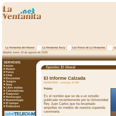
La Ventanita del Humor
La Ventanita Sexy
Los Foros de La Ventanita
Li
Madrid, lunes 10 de agosto de 2026
SERVICIOS
Inicio
Opinión: El liberal
Humor
Foros
Chat
El Informe Calzada
Encuestas
Juegos
03/08/2009 Lecturas: 8.760
Sexy
Libro visitas
Publio
Calculadoras
Traductor
Es el nombre que se da a un estudio
Horóscopo
publicado recientemente por la Universidad
Numerología
El tiempo
Rey Juan Carlos que ha levantado
Enlázanos
ampollas en medios de nuestra izquierda
cavernaria.