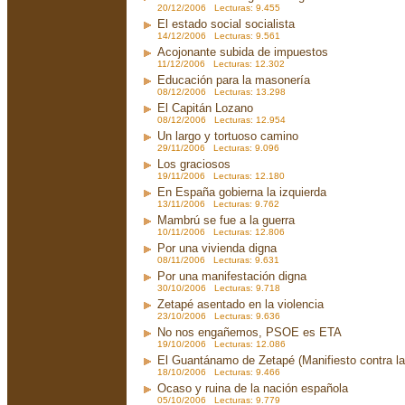
20/12/2006 Lecturas: 9.455
El estado social socialista
14/12/2006 Lecturas: 9.561
Acojonante subida de impuestos
11/12/2006 Lecturas: 12.302
Educación para la masonería
08/12/2006 Lecturas: 13.298
El Capitán Lozano
08/12/2006 Lecturas: 12.954
Un largo y tortuoso camino
29/11/2006 Lecturas: 9.096
Los graciosos
19/11/2006 Lecturas: 12.180
En España gobierna la izquierda
13/11/2006 Lecturas: 9.762
Mambrú se fue a la guerra
10/11/2006 Lecturas: 12.806
Por una vivienda digna
08/11/2006 Lecturas: 9.631
Por una manifestación digna
30/10/2006 Lecturas: 9.718
Zetapé asentado en la violencia
23/10/2006 Lecturas: 9.636
No nos engañemos, PSOE es ETA
19/10/2006 Lecturas: 12.086
El Guantánamo de Zetapé (Manifiesto contra la 
18/10/2006 Lecturas: 9.466
Ocaso y ruina de la nación española
05/10/2006 Lecturas: 9.779