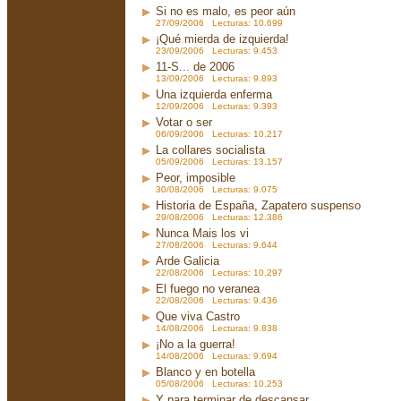
Si no es malo, es peor aún
27/09/2006 Lecturas: 10.699
¡Qué mierda de izquierda!
23/09/2006 Lecturas: 9.453
11-S... de 2006
13/09/2006 Lecturas: 9.893
Una izquierda enferma
12/09/2006 Lecturas: 9.393
Votar o ser
06/09/2006 Lecturas: 10.217
La collares socialista
05/09/2006 Lecturas: 13.157
Peor, imposible
30/08/2006 Lecturas: 9.075
Historia de España, Zapatero suspenso
29/08/2006 Lecturas: 12.386
Nunca Mais los vi
27/08/2006 Lecturas: 9.644
Arde Galicia
22/08/2006 Lecturas: 10.297
El fuego no veranea
22/08/2006 Lecturas: 9.436
Que viva Castro
14/08/2006 Lecturas: 9.838
¡No a la guerra!
14/08/2006 Lecturas: 9.694
Blanco y en botella
05/08/2006 Lecturas: 10.253
Y para terminar de descansar...