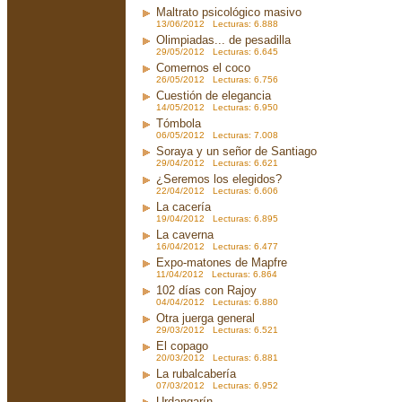
Maltrato psicológico masivo
13/06/2012 Lecturas: 6.888
Olimpiadas... de pesadilla
29/05/2012 Lecturas: 6.645
Comernos el coco
26/05/2012 Lecturas: 6.756
Cuestión de elegancia
14/05/2012 Lecturas: 6.950
Tómbola
06/05/2012 Lecturas: 7.008
Soraya y un señor de Santiago
29/04/2012 Lecturas: 6.621
¿Seremos los elegidos?
22/04/2012 Lecturas: 6.606
La cacería
19/04/2012 Lecturas: 6.895
La caverna
16/04/2012 Lecturas: 6.477
Expo-matones de Mapfre
11/04/2012 Lecturas: 6.864
102 días con Rajoy
04/04/2012 Lecturas: 6.880
Otra juerga general
29/03/2012 Lecturas: 6.521
El copago
20/03/2012 Lecturas: 6.881
La rubalcabería
07/03/2012 Lecturas: 6.952
Urdangarín