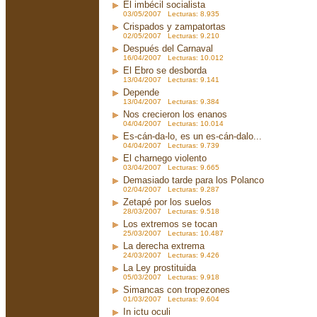
El imbécil socialista
03/05/2007 Lecturas: 8.935
Crispados y zampatortas
02/05/2007 Lecturas: 9.210
Después del Carnaval
16/04/2007 Lecturas: 10.012
El Ebro se desborda
13/04/2007 Lecturas: 9.141
Depende
13/04/2007 Lecturas: 9.384
Nos crecieron los enanos
04/04/2007 Lecturas: 10.014
Es-cán-da-lo, es un es-cán-dalo...
04/04/2007 Lecturas: 9.739
El charnego violento
03/04/2007 Lecturas: 9.665
Demasiado tarde para los Polanco
02/04/2007 Lecturas: 9.287
Zetapé por los suelos
28/03/2007 Lecturas: 9.518
Los extremos se tocan
25/03/2007 Lecturas: 10.487
La derecha extrema
24/03/2007 Lecturas: 9.426
La Ley prostituida
05/03/2007 Lecturas: 9.918
Simancas con tropezones
01/03/2007 Lecturas: 9.604
In ictu oculi