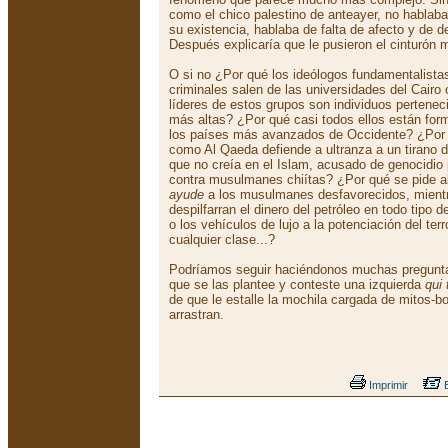
como el chico palestino de anteayer, no hablab
su existencia, hablaba de falta de afecto y de d
Después explicaría que le pusieron el cinturón 
O si no ¿Por qué los ideólogos fundamentalist
criminales salen de las universidades del Cairo
líderes de estos grupos son individuos pertenec
más altas? ¿Por qué casi todos ellos están for
los países más avanzados de Occidente? ¿Por q
como Al Qaeda defiende a ultranza a un tirano 
que no creía en el Islam, acusado de genocidio 
contra musulmanes chiítas? ¿Por qué se pide a
ayude
a los musulmanes desfavorecidos, mient
despilfarran el dinero del petróleo en todo tipo 
o los vehículos de lujo a la potenciación del ter
cualquier clase...?
Podríamos seguir haciéndonos muchas preguntas
que se las plantee y conteste una izquierda
qui
de que le estalle la mochila cargada de mitos
arrastran.
Imprimir
E