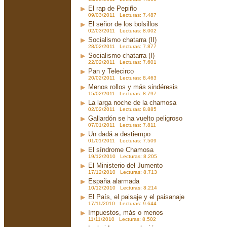
El rap de Pepiño
09/03/2011 Lecturas: 7.487
El señor de los bolsillos
02/03/2011 Lecturas: 8.002
Socialismo chatarra (II)
28/02/2011 Lecturas: 7.877
Socialismo chatarra (I)
22/02/2011 Lecturas: 7.601
Pan y Telecirco
20/02/2011 Lecturas: 8.463
Menos rollos y más sindéresis
15/02/2011 Lecturas: 8.797
La larga noche de la chamosa
02/02/2011 Lecturas: 8.885
Gallardón se ha vuelto peligroso
07/01/2011 Lecturas: 7.811
Un dadá a destiempo
01/01/2011 Lecturas: 7.509
El síndrome Chamosa
19/12/2010 Lecturas: 8.205
El Ministerio del Jumento
17/12/2010 Lecturas: 8.713
España alarmada
10/12/2010 Lecturas: 8.214
El País, el paisaje y el paisanaje
17/11/2010 Lecturas: 9.644
Impuestos, más o menos
11/11/2010 Lecturas: 8.502