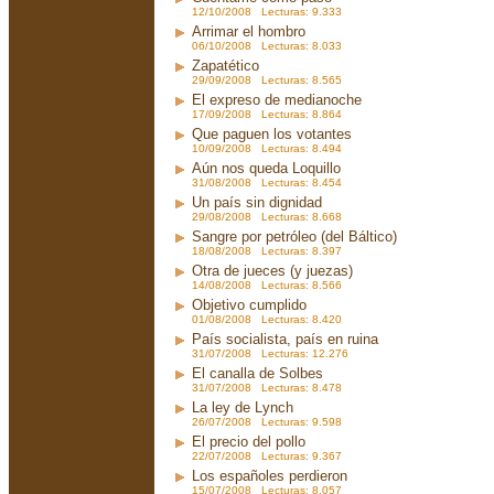
12/10/2008 Lecturas: 9.333
Arrimar el hombro
06/10/2008 Lecturas: 8.033
Zapatético
29/09/2008 Lecturas: 8.565
El expreso de medianoche
17/09/2008 Lecturas: 8.864
Que paguen los votantes
10/09/2008 Lecturas: 8.494
Aún nos queda Loquillo
31/08/2008 Lecturas: 8.454
Un país sin dignidad
29/08/2008 Lecturas: 8.668
Sangre por petróleo (del Báltico)
18/08/2008 Lecturas: 8.397
Otra de jueces (y juezas)
14/08/2008 Lecturas: 8.566
Objetivo cumplido
01/08/2008 Lecturas: 8.420
País socialista, país en ruina
31/07/2008 Lecturas: 12.276
El canalla de Solbes
31/07/2008 Lecturas: 8.478
La ley de Lynch
26/07/2008 Lecturas: 9.598
El precio del pollo
22/07/2008 Lecturas: 9.367
Los españoles perdieron
15/07/2008 Lecturas: 8.057