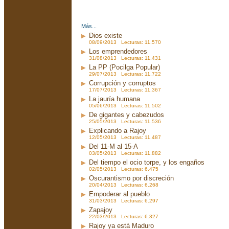
Más...
Dios existe
08/09/2013 Lecturas: 11.570
Los emprendedores
31/08/2013 Lecturas: 11.431
La PP (Pocilga Popular)
29/07/2013 Lecturas: 11.722
Corrupción y corruptos
17/07/2013 Lecturas: 11.367
La jauría humana
05/06/2013 Lecturas: 11.502
De gigantes y cabezudos
25/05/2013 Lecturas: 11.536
Explicando a Rajoy
12/05/2013 Lecturas: 11.487
Del 11-M al 15-A
03/05/2013 Lecturas: 11.882
Del tiempo el ocio torpe, y los engaños
02/05/2013 Lecturas: 6.475
Oscurantismo por discreción
20/04/2013 Lecturas: 6.268
Empoderar al pueblo
31/03/2013 Lecturas: 6.297
Zapajoy
22/03/2013 Lecturas: 6.327
Rajoy ya está Maduro