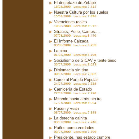
El decretazo de Zetapé
18/08/2009 Lecturas: 7.414
Nuestra Cultura por los suelos
15/08/2009 Lecturas: 7.876
Vacaciones reales
10/08/2009 Lecturas: 8.212
Strauss, Perle, Camps....
07/08/2009 Lecturas: 8.446
El Informe Calzada
03/08/2009 Lecturas: 8.752
La piba
01/08/2009 Lecturas: 8.706
Socialismo de SICAV y tente tieso
30/07/2009 Lecturas: 8.623
Diplomacia sin tino
30/07/2009 Lecturas: 7.882
Cerco al Partido Popular
24/07/2009 Lecturas: 7.538
Carnicería de Estado
22/07/2009 Lecturas: 7.790
Mirando hacia atrás sin ira
17/07/2009 Lecturas: 8.024
Pasen y vean
08/07/2009 Lecturas: 7.848
La derecha cainita
03/07/2009 Lecturas: 7.740
Puños como verdades
03/07/2009 Lecturas: 7.799
Presidente, has estado cumbre