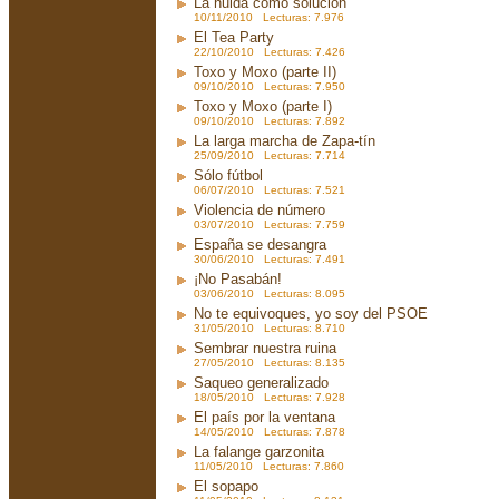
La huida como solución
10/11/2010 Lecturas: 7.976
El Tea Party
22/10/2010 Lecturas: 7.426
Toxo y Moxo (parte II)
09/10/2010 Lecturas: 7.950
Toxo y Moxo (parte I)
09/10/2010 Lecturas: 7.892
La larga marcha de Zapa-tín
25/09/2010 Lecturas: 7.714
Sólo fútbol
06/07/2010 Lecturas: 7.521
Violencia de número
03/07/2010 Lecturas: 7.759
España se desangra
30/06/2010 Lecturas: 7.491
¡No Pasabán!
03/06/2010 Lecturas: 8.095
No te equivoques, yo soy del PSOE
31/05/2010 Lecturas: 8.710
Sembrar nuestra ruina
27/05/2010 Lecturas: 8.135
Saqueo generalizado
18/05/2010 Lecturas: 7.928
El país por la ventana
14/05/2010 Lecturas: 7.878
La falange garzonita
11/05/2010 Lecturas: 7.860
El sopapo