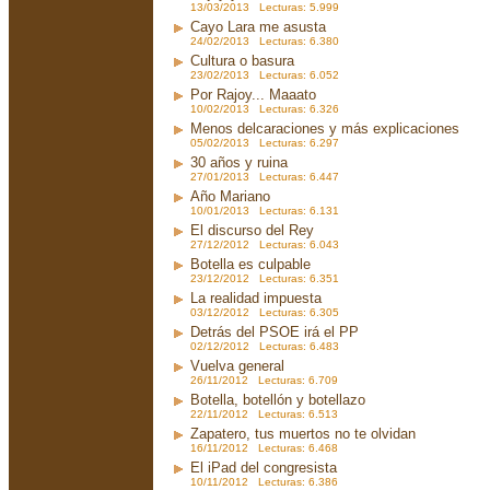
13/03/2013 Lecturas: 5.999
Cayo Lara me asusta
24/02/2013 Lecturas: 6.380
Cultura o basura
23/02/2013 Lecturas: 6.052
Por Rajoy... Maaato
10/02/2013 Lecturas: 6.326
Menos delcaraciones y más explicaciones
05/02/2013 Lecturas: 6.297
30 años y ruina
27/01/2013 Lecturas: 6.447
Año Mariano
10/01/2013 Lecturas: 6.131
El discurso del Rey
27/12/2012 Lecturas: 6.043
Botella es culpable
23/12/2012 Lecturas: 6.351
La realidad impuesta
03/12/2012 Lecturas: 6.305
Detrás del PSOE irá el PP
02/12/2012 Lecturas: 6.483
Vuelva general
26/11/2012 Lecturas: 6.709
Botella, botellón y botellazo
22/11/2012 Lecturas: 6.513
Zapatero, tus muertos no te olvidan
16/11/2012 Lecturas: 6.468
El iPad del congresista
10/11/2012 Lecturas: 6.386