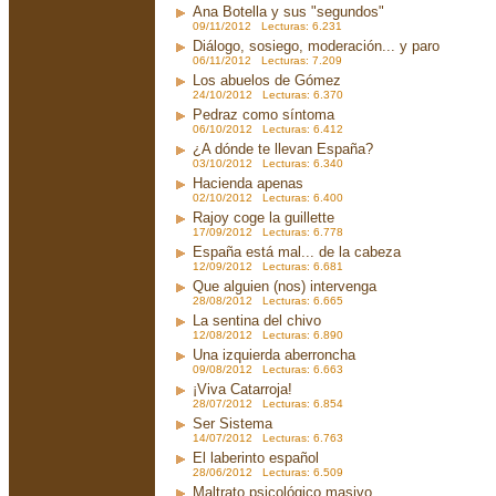
Ana Botella y sus "segundos"
09/11/2012 Lecturas: 6.231
Diálogo, sosiego, moderación... y paro
06/11/2012 Lecturas: 7.209
Los abuelos de Gómez
24/10/2012 Lecturas: 6.370
Pedraz como síntoma
06/10/2012 Lecturas: 6.412
¿A dónde te llevan España?
03/10/2012 Lecturas: 6.340
Hacienda apenas
02/10/2012 Lecturas: 6.400
Rajoy coge la guillette
17/09/2012 Lecturas: 6.778
España está mal... de la cabeza
12/09/2012 Lecturas: 6.681
Que alguien (nos) intervenga
28/08/2012 Lecturas: 6.665
La sentina del chivo
12/08/2012 Lecturas: 6.890
Una izquierda aberroncha
09/08/2012 Lecturas: 6.663
¡Viva Catarroja!
28/07/2012 Lecturas: 6.854
Ser Sistema
14/07/2012 Lecturas: 6.763
El laberinto español
28/06/2012 Lecturas: 6.509
Maltrato psicológico masivo