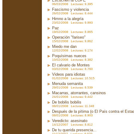
Escuchen la COPE
06/03/2008 Lecturas: 9.395
Fascismo y violencia
26/02/2008 Lecturas: 8.444
Himno a la alegría
23/02/2008 Lecturas: 9.993
Paz
19/02/2008 Lecturas: 8.865
Operación "fariseo"
15/02/2008 Lecturas: 9.862
Miedo me dan
12/02/2008 Lecturas: 9.174
Poquísimas nueces
10/02/2008 Lecturas: 8.382
El calvario de Montes
03/02/2008 Lecturas: 8.760
Videos para idiotas
01/02/2008 Lecturas: 10.515
Menuda semanita
29/01/2008 Lecturas: 8.539
Macarras, atorrantes, cansinos
24/01/2008 Lecturas: 9.442
De bobilis bobilis
08/01/2008 Lecturas: 11.348
Después de la pítima (o El País contra el Est
08/01/2008 Lecturas: 8.903
Veredicto: asesinato
14/12/2007 Lecturas: 8.812
De tu querida presencia...
11/12/2007 Lecturas: 9.970