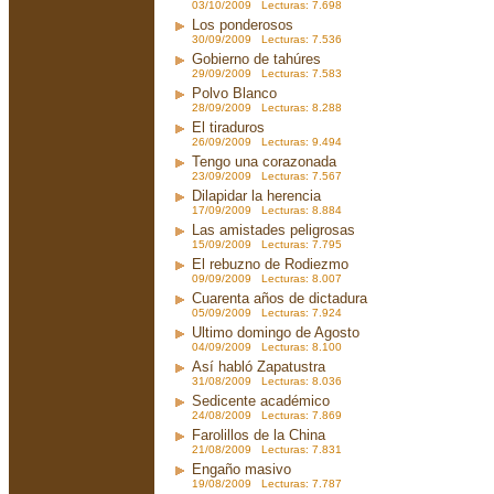
03/10/2009 Lecturas: 7.698
Los ponderosos
30/09/2009 Lecturas: 7.536
Gobierno de tahúres
29/09/2009 Lecturas: 7.583
Polvo Blanco
28/09/2009 Lecturas: 8.288
El tiraduros
26/09/2009 Lecturas: 9.494
Tengo una corazonada
23/09/2009 Lecturas: 7.567
Dilapidar la herencia
17/09/2009 Lecturas: 8.884
Las amistades peligrosas
15/09/2009 Lecturas: 7.795
El rebuzno de Rodiezmo
09/09/2009 Lecturas: 8.007
Cuarenta años de dictadura
05/09/2009 Lecturas: 7.924
Ultimo domingo de Agosto
04/09/2009 Lecturas: 8.100
Así habló Zapatustra
31/08/2009 Lecturas: 8.036
Sedicente académico
24/08/2009 Lecturas: 7.869
Farolillos de la China
21/08/2009 Lecturas: 7.831
Engaño masivo
19/08/2009 Lecturas: 7.787