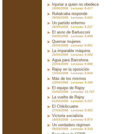
Injuriar a quien no obedece
18/06/2008 Lecturas: 8.417
Rubalcaba responde
09/06/2008 Lecturas: 8.642
Un partido enfermo
26/05/2008 Lecturas: 8.247
El asno de Barlusconi
03/05/2008 Lecturas: 8.609
Quemar mujeres
26/04/2008 Lecturas: 8.961
La imparable máquina
24/04/2008 Lecturas: 9.062
Agua para Barcelona
22/04/2008 Lecturas: 8.698
Rajoy en la oposición
13/04/2008 Lecturas: 8.649
Más de los mismos
13/04/2008 Lecturas: 9.295
El equipo de Rajoy
03/04/2008 Lecturas: 10.797
La vuelta de Rajoy
01/04/2008 Lecturas: 8.247
El Chikilicuatre
27/03/2008 Lecturas: 9.992
Victoria socialista
16/03/2008 Lecturas: 8.874
Un verdadero régimen
08/03/2008 Lecturas: 8.543