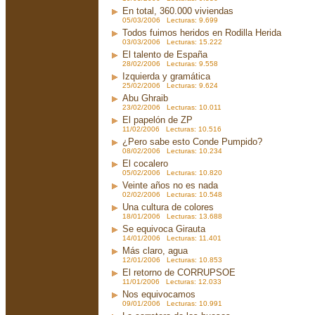
En total, 360.000 viviendas
05/03/2006 Lecturas: 9.699
Todos fuimos heridos en Rodilla Herida
03/03/2006 Lecturas: 15.222
El talento de España
28/02/2006 Lecturas: 9.558
Izquierda y gramática
25/02/2006 Lecturas: 9.624
Abu Ghraib
23/02/2006 Lecturas: 10.011
El papelón de ZP
11/02/2006 Lecturas: 10.516
¿Pero sabe esto Conde Pumpido?
08/02/2006 Lecturas: 10.234
El cocalero
05/02/2006 Lecturas: 10.820
Veinte años no es nada
02/02/2006 Lecturas: 10.548
Una cultura de colores
18/01/2006 Lecturas: 13.688
Se equivoca Girauta
14/01/2006 Lecturas: 11.401
Más claro, agua
12/01/2006 Lecturas: 10.853
El retorno de CORRUPSOE
11/01/2006 Lecturas: 12.033
Nos equivocamos
09/01/2006 Lecturas: 10.991