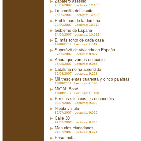
Zapatero asesino
26/09/2007 Lecturas: 12.185
La homilía del jesuita
25/09/2007 Lecturas: 14.596
Problemas de la derecha
20/09/2007 Lecturas: 10.970
Gobierno de España
14/09/2007 Lecturas: 10.012
El más tonto de cada casa
11/09/2007 Lecturas: 9.349
Superávit de vivienda en España
07/09/2007 Lecturas: 8.827
Ahora que vamos despacio
26/08/2007 Lecturas: 9.056
Cataluña no ha aprendido
19/08/2007 Lecturas: 9.228
Mil trescientas cuarenta y cinco palabras
11/08/2007 Lecturas: 9.076
MiGAL Bosé
11/08/2007 Lecturas: 10.160
Por sus silencios les conoceréis
30/07/2007 Lecturas: 9.339
Niebla visible
30/07/2007 Lecturas: 9.020
Calle 30
27/07/2007 Lecturas: 8.746
Menudos ciudadanos
21/07/2007 Lecturas: 8.474
Prisa mata