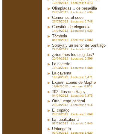
13/06/2012 Lecturas: 6.873
Olimpiadas... de pesadilla
29/05/2012 Lecturas: 6.636
Comernos el coco
26/05/2012 Lecturas: 6.748
Cuestión de elegancia
14/05/2012 Lecturas: 6.939
Tómbola
06/05/2012 Lecturas: 7.002
Soraya y un señor de Santiago
29/04/2012 Lecturas: 6.612
¿Seremos los elegidos?
22/04/2012 Lecturas: 6.596
La cacería
19/04/2012 Lecturas: 6.888
La caverna
16/04/2012 Lecturas: 6.471
Expo-matones de Mapfre
11/04/2012 Lecturas: 6.858
102 días con Rajoy
04/04/2012 Lecturas: 6.875
Otra juerga general
29/03/2012 Lecturas: 6.516
El copago
20/03/2012 Lecturas: 6.869
La rubalcabería
07/03/2012 Lecturas: 6.940
Urdangarín
03/03/2012 Lecturas: 6.629