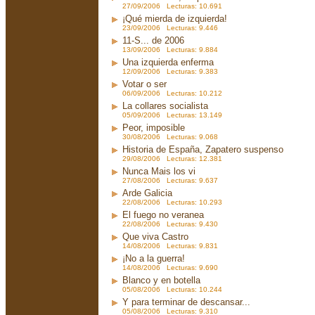
27/09/2006 Lecturas: 10.691
¡Qué mierda de izquierda!
23/09/2006 Lecturas: 9.446
11-S... de 2006
13/09/2006 Lecturas: 9.884
Una izquierda enferma
12/09/2006 Lecturas: 9.383
Votar o ser
06/09/2006 Lecturas: 10.212
La collares socialista
05/09/2006 Lecturas: 13.149
Peor, imposible
30/08/2006 Lecturas: 9.068
Historia de España, Zapatero suspenso
29/08/2006 Lecturas: 12.381
Nunca Mais los vi
27/08/2006 Lecturas: 9.637
Arde Galicia
22/08/2006 Lecturas: 10.293
El fuego no veranea
22/08/2006 Lecturas: 9.430
Que viva Castro
14/08/2006 Lecturas: 9.831
¡No a la guerra!
14/08/2006 Lecturas: 9.690
Blanco y en botella
05/08/2006 Lecturas: 10.244
Y para terminar de descansar...
05/08/2006 Lecturas: 9.310