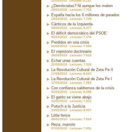
11/05/2010 Lecturas: 8.131
¿Demócratas? Ni aunque les maten
29/04/2010 Lecturas: 7.703
España hacia los 6 millones de parados
19/04/2010 Lecturas: 7.729
Cánticos de la Izquierda
09/04/2010 Lecturas: 8.377
El déficit democrático del PSOE
05/04/2010 Lecturas: 7.376
Perdidos en una crisis
01/04/2010 Lecturas: 7.830
El vejestorio doctrinario
26/03/2010 Lecturas: 7.618
Echar unas cuentas
22/03/2010 Lecturas: 7.528
La Revolución Cultural de Zeta Pe II
17/03/2010 Lecturas: 8.042
La Revolución Cultural de Zeta Pe I
17/03/2010 Lecturas: 7.593
Con confianza saldremos de la crisis
02/03/2010 Lecturas: 8.068
El garito se viene abajo
01/03/2010 Lecturas: 7.912
Putsch a la Justicia
23/02/2010 Lecturas: 8.857
Little fence
08/02/2010 Lecturas: 7.643
Reza, mamón
07/02/2010 Lecturas: 7.651