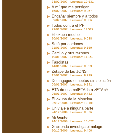
23/02/2007 Lecturas: 10.531
A mí que me persigan
15/02/2007 Lecturas: 9.257
Engañar siempre y a todos
09/02/2007 Lecturas: 9.036
Todos contra el PP
29/01/2007 Lecturas: 11.527
El okupa-mocho
26/01/2007 Lecturas: 9.638
Será por cordones
21/01/2007 Lecturas: 9.159
Carrillo y sus razones
19/01/2007 Lecturas: 11.152
Fascistas
14/01/2007 Lecturas: 9.529
Zetapé de las JONS
13/01/2007 Lecturas: 9.999
Demagogos e ineptos sin solución
09/01/2007 Lecturas: 9.141
ETA da una bofETAda a zETApé
05/01/2007 Lecturas: 9.482
El okupa de la Moncloa
26/12/2006 Lecturas: 10.101
Un viaje a ninguna parte
24/12/2006 Lecturas: 9.076
Mi Gente
24/12/2006 Lecturas: 10.622
Gabilondo investiga el milagro
20/12/2006 Lecturas: 9.450