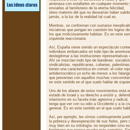
amenaza con estallarles en cualquier momento 
enviarles al familisterio de la eterna felicidad,
útero materno del que no desearían haber salido
jamás, a la luz de la realidad tal cual es.
Mientras, se conforman con sumarse inexplicab
iniciativas que pongan en cuestión los logros de
los que moliciosamente habitan. Es en este sent
izquierda reaccionaria
.
Así, España viene siendo un espectáculo conte
individuos embarcados en todo tipo de aventura
deslegitimar a las instituciones representativa
Ahí se mezclan todo tipo de banderas: socialist
sindicalistas, republicanas, cubanas, palestinas
tienen una característica en común: el color roj
antidemocrático yo echo de menos a los falangi
que presentan con aquellos muchas concomitan
en este sentido en el que suelo hablar de
izquie
Uno de los afanes de estos movimientos está e
estado de Israel y su derecho a existir y, defend
islamismo en su faceta más agresiva y radical, t
tenga que ver con su odio a Occidente y a la civ
general. Es en este sentido en el que suelo hab
Así, por ejemplo, les oímos continuamente justif
la pobreza y desesperación de sus fieles, pero 
muy bien en su mitología- no responden sino e
fenómeno que parece mucho más complejo. Sin