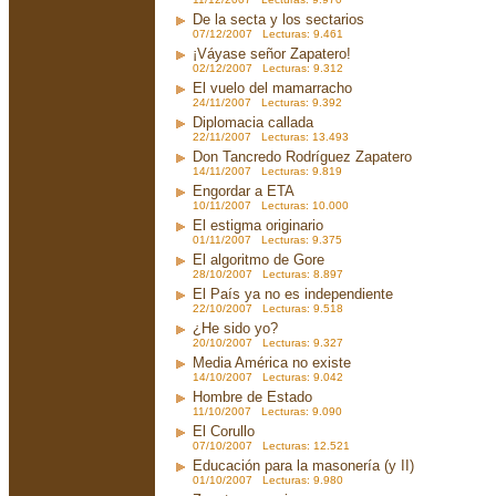
De la secta y los sectarios
07/12/2007 Lecturas: 9.461
¡Váyase señor Zapatero!
02/12/2007 Lecturas: 9.312
El vuelo del mamarracho
24/11/2007 Lecturas: 9.392
Diplomacia callada
22/11/2007 Lecturas: 13.493
Don Tancredo Rodríguez Zapatero
14/11/2007 Lecturas: 9.819
Engordar a ETA
10/11/2007 Lecturas: 10.000
El estigma originario
01/11/2007 Lecturas: 9.375
El algoritmo de Gore
28/10/2007 Lecturas: 8.897
El País ya no es independiente
22/10/2007 Lecturas: 9.518
¿He sido yo?
20/10/2007 Lecturas: 9.327
Media América no existe
14/10/2007 Lecturas: 9.042
Hombre de Estado
11/10/2007 Lecturas: 9.090
El Corullo
07/10/2007 Lecturas: 12.521
Educación para la masonería (y II)
01/10/2007 Lecturas: 9.980