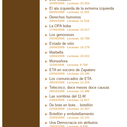
20/05/2006 Lecturas: 10.354
El ala izquierda de la extrema izquierda
08/05/2006 Lecturas: 11.353
Derechos humonos
29/04/2006 Lecturas: 11.516
La OPA boba
27/04/2006 Lecturas: 10.017
Los genoveses
25/04/2006 Lecturas: 16.789
Estado de sitio
24/04/2006 Lecturas: 14.279
Marbella
19/04/2006 Lecturas: 10.022
Monseñora
11/04/2006 Lecturas: 9.709
ETA en socorro de Zapatero
03/04/2006 Lecturas: 10.180
Los comunicados de ETA
28/03/2006 Lecturas: 12.224
Telecinco, doce meses doce causas
28/03/2006 Lecturas: 12.486
Las sombras del 11-M
23/03/2006 Lecturas: 11.627
De bote en bote... botellón
22/03/2006 Lecturas: 10.357
Botellón y embotellamiento
22/03/2006 Lecturas: 10.131
Una Democracia sin atributos
19/03/2006 Lecturas: 9.836