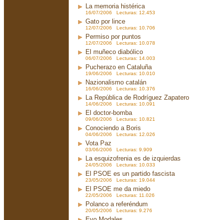
La memoria histérica
16/07/2006 Lecturas: 12.453
Gato por lince
12/07/2006 Lecturas: 10.706
Permiso por puntos
12/07/2006 Lecturas: 10.078
El muñeco diabólico
06/07/2006 Lecturas: 14.003
Pucherazo en Cataluña
19/06/2006 Lecturas: 10.010
Nazionalismo catalán
16/06/2006 Lecturas: 10.376
La República de Rodríguez Zapatero
14/06/2006 Lecturas: 10.091
El doctor-bomba
09/06/2006 Lecturas: 10.821
Conociendo a Boris
04/06/2006 Lecturas: 12.026
Vota Paz
03/06/2006 Lecturas: 9.909
La esquizofrenia es de izquierdas
24/05/2006 Lecturas: 10.033
El PSOE es un partido fascista
23/05/2006 Lecturas: 19.044
El PSOE me da miedo
22/05/2006 Lecturas: 11.026
Polanco a referéndum
20/05/2006 Lecturas: 9.276
Evo Modales