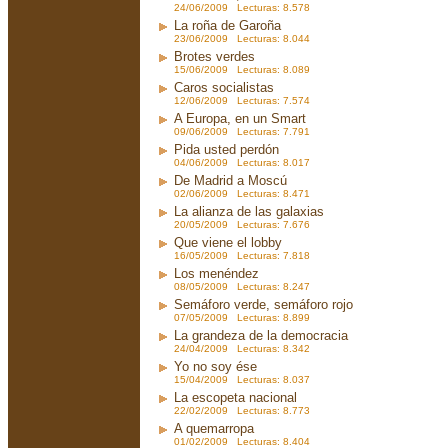
24/06/2009 Lecturas: 8.578
La roña de Garoña
23/06/2009 Lecturas: 8.044
Brotes verdes
15/06/2009 Lecturas: 8.089
Caros socialistas
12/06/2009 Lecturas: 7.574
A Europa, en un Smart
09/06/2009 Lecturas: 7.791
Pida usted perdón
04/06/2009 Lecturas: 8.017
De Madrid a Moscú
02/06/2009 Lecturas: 8.471
La alianza de las galaxias
20/05/2009 Lecturas: 7.676
Que viene el lobby
16/05/2009 Lecturas: 7.818
Los menéndez
08/05/2009 Lecturas: 8.247
Semáforo verde, semáforo rojo
07/05/2009 Lecturas: 8.899
La grandeza de la democracia
24/04/2009 Lecturas: 8.342
Yo no soy ése
15/04/2009 Lecturas: 8.037
La escopeta nacional
22/02/2009 Lecturas: 8.773
A quemarropa
01/02/2009 Lecturas: 8.404