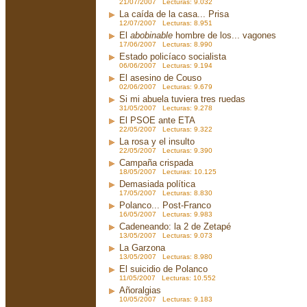
21/07/2007 Lecturas: 9.032
La caída de la casa... Prisa
12/07/2007 Lecturas: 8.951
El
abobinable
hombre de los... vagones
17/06/2007 Lecturas: 8.990
Estado policíaco socialista
06/06/2007 Lecturas: 9.194
El asesino de Couso
02/06/2007 Lecturas: 9.679
Si mi abuela tuviera tres ruedas
31/05/2007 Lecturas: 9.278
El PSOE ante ETA
22/05/2007 Lecturas: 9.322
La rosa y el insulto
22/05/2007 Lecturas: 9.390
Campaña crispada
18/05/2007 Lecturas: 10.125
Demasiada política
17/05/2007 Lecturas: 8.830
Polanco... Post-Franco
16/05/2007 Lecturas: 9.983
Cadeneando: la 2 de Zetapé
13/05/2007 Lecturas: 9.073
La Garzona
13/05/2007 Lecturas: 8.980
El suicidio de Polanco
11/05/2007 Lecturas: 10.552
Añoralgias
10/05/2007 Lecturas: 9.183