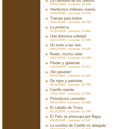
La carretera de los huesos
05/01/2006 Lecturas: 25.200
Veinticinco millones menos
03/01/2006 Lecturas: 10.916
Trampa para bobos
29/12/2005 Lecturas: 19.762
La profecía
27/12/2005 Lecturas: 12.891
Una dolorosa soledad
24/12/2005 Lecturas: 11.095
Un tonto a las tres
19/12/2005 Lecturas: 18.331
Ruido, mucho ruido
18/12/2005 Lecturas: 10.580
Perder y gobernar
13/12/2005 Lecturas: 10.472
¡No pasarán!
30/11/2005 Lecturas: 11.426
De rojos y patriotas
30/11/2005 Lecturas: 10.766
Carrillo miente
12/11/2005 Lecturas: 13.500
Periodismo carmelita
05/11/2005 Lecturas: 10.895
El caballo de Troya
01/11/2005 Lecturas: 12.196
El País se preocupa por Rajoy
26/10/2005 Lecturas: 10.547
La sombra de Carrillo es alargada