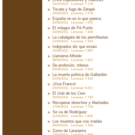
14/10/2011 Lecturas: 7.179
Tocata y fuga de Zetapé
25/09/2011 Lecturas: 7.479
España no es lo que parece
22/08/2011 Lecturas: 7.555
El milagro de Pé Punto
04/08/2011 Lecturas: 7.400
La cabalgata de los perroflautas
21/06/2011 Lecturas: 7.916
Indignados diz que estais
15/06/2011 Lecturas: 7.987
Llamáme Alfredo
08/06/2011 Lecturas: 7.821
De profesión, trileros
05/06/2011 Lecturas: 7.833
La muerte política de Gallardón
01/06/2011 Lecturas: 7.613
¡Viva Franco!
25/05/2011 Lecturas: 8.071
El club de los Cien
25/04/2011 Lecturas: 7.783
Recuperar derechos y libertades
17/04/2011 Lecturas: 7.718
Se va de Rodríguez
11/04/2011 Lecturas: 7.849
Los muertos que vos matáis
29/03/2011 Lecturas: 7.206
Zumo de Laranjeira
13/03/2011 Lecturas: 7.800