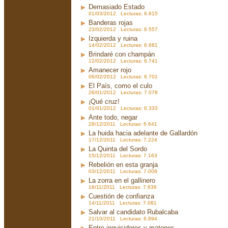
Demasiado Estado
01/03/2012 Lecturas: 6.815
Banderas rojas
23/02/2012 Lecturas: 6.557
Izquierda y ruina
14/02/2012 Lecturas: 6.681
Brindaré con champán
12/02/2012 Lecturas: 6.741
Amanecer rojo
06/02/2012 Lecturas: 6.701
El País, como el culo
26/01/2012 Lecturas: 7.078
¡Qué cruz!
01/01/2012 Lecturas: 6.333
Ante todo, negar
28/12/2011 Lecturas: 6.641
La huida hacia adelante de Gallardón
17/12/2011 Lecturas: 7.224
La Quinta del Sordo
15/12/2011 Lecturas: 7.163
Rebelión en esta granja
03/12/2011 Lecturas: 7.008
La zorra en el gallinero
18/11/2011 Lecturas: 7.636
Cuestión de confianza
14/11/2011 Lecturas: 7.081
Salvar al candidato Rubalcaba
21/10/2011 Lecturas: 6.894
Entre inquisidores y matones