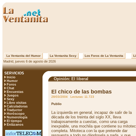
La Ventanita del Humor
La Ventanita Sexy
Los Foros de La Ventanita
Li
Madrid, jueves 6 de agosto de 2026
SERVICIOS
Inicio
Opinión: El liberal
Humor
Foros
Chat
El chico de las bombas
Encuestas
Juegos
28/03/2004 Lecturas: 11.723
Sexy
Libro visitas
Publio
Calculadoras
Traductor
La izquierda en general, incapaz de salir de la
Horóscopo
década de los treinta del siglo XX, lleva
Numerología
El tiempo
trabajosamente a cuestas, como una carga
Enlázanos
inexpiable, una mochila que contiene su mitote
completa. Mitoteca con la que pretende dar
respuesta a todo no dándosela a nada, y que