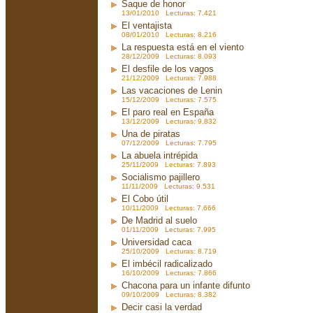
Saque de honor
13/01/2010 Lecturas: 7.421
El ventajista
08/01/2010 Lecturas: 8.216
La respuesta está en el viento
28/12/2009 Lecturas: 8.093
El desfile de los vagos
21/12/2009 Lecturas: 7.988
Las vacaciones de Lenin
15/12/2009 Lecturas: 7.575
El paro real en España
13/12/2009 Lecturas: 9.832
Una de piratas
07/12/2009 Lecturas: 7.795
La abuela intrépida
25/11/2009 Lecturas: 7.893
Socialismo pajillero
11/11/2009 Lecturas: 9.531
El Cobo útil
10/11/2009 Lecturas: 7.666
De Madrid al suelo
01/11/2009 Lecturas: 7.995
Universidad caca
25/10/2009 Lecturas: 8.719
El imbécil radicalizado
16/10/2009 Lecturas: 7.866
Chacona para un infante difunto
09/10/2009 Lecturas: 8.382
Decir casi la verdad