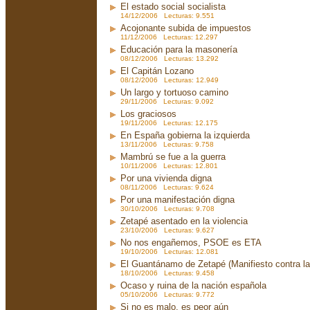
El estado social socialista
14/12/2006 Lecturas: 9.551
Acojonante subida de impuestos
11/12/2006 Lecturas: 12.297
Educación para la masonería
08/12/2006 Lecturas: 13.292
El Capitán Lozano
08/12/2006 Lecturas: 12.949
Un largo y tortuoso camino
29/11/2006 Lecturas: 9.092
Los graciosos
19/11/2006 Lecturas: 12.175
En España gobierna la izquierda
13/11/2006 Lecturas: 9.758
Mambrú se fue a la guerra
10/11/2006 Lecturas: 12.801
Por una vivienda digna
08/11/2006 Lecturas: 9.624
Por una manifestación digna
30/10/2006 Lecturas: 9.708
Zetapé asentado en la violencia
23/10/2006 Lecturas: 9.627
No nos engañemos, PSOE es ETA
19/10/2006 Lecturas: 12.081
El Guantánamo de Zetapé (Manifiesto contra la 
18/10/2006 Lecturas: 9.458
Ocaso y ruina de la nación española
05/10/2006 Lecturas: 9.772
Si no es malo, es peor aún