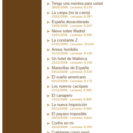
Tengo una mentira para usted
28/01/2009 Lecturas: 8.279
La caspa (no la casta)
15/01/2009 Lecturas: 8.367
España desacelerada
15/01/2009 Lecturas: 9.247
Nieve sobre Madrid
11/01/2009 Lecturas: 8.508
La constante Z
07/01/2009 Lecturas: 10.024
Annus horribilis
31/12/2008 Lecturas: 8.139
Un hotel de Mallorca
22/12/2008 Lecturas: 8.108
Maravillas de España
03/12/2008 Lecturas: 8.520
El sueño americano
02/12/2008 Lecturas: 8.173
Los nuevos caciques
27/11/2008 Lecturas: 8.565
El canapero
13/11/2008 Lecturas: 8.800
La nueva Inquisición
03/11/2008 Lecturas: 8.464
El payaso imposible
29/10/2008 Lecturas: 9.622
Confíe en mi
26/10/2008 Lecturas: 8.260
Cuéntame cómo pasó