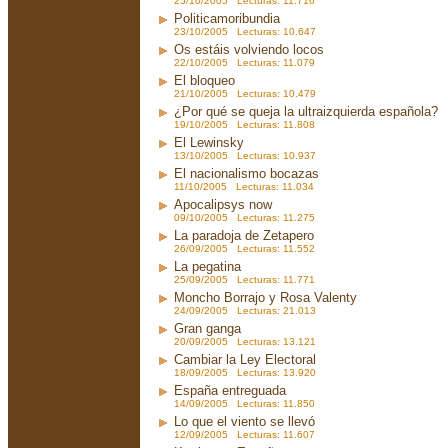
25/10/2005 Lecturas: 11.716
Politicamoribundia
23/10/2005 Lecturas: 10.647
Os estáis volviendo locos
22/10/2005 Lecturas: 11.079
El bloqueo
21/10/2005 Lecturas: 10.479
¿Por qué se queja la ultraizquierda española?
19/10/2005 Lecturas: 11.808
El Lewinsky
13/10/2005 Lecturas: 10.937
El nacionalismo bocazas
11/10/2005 Lecturas: 11.034
Apocalipsys now
09/10/2005 Lecturas: 11.275
La paradoja de Zetapero
26/09/2005 Lecturas: 11.552
La pegatina
25/09/2005 Lecturas: 11.771
Moncho Borrajo y Rosa Valenty
24/09/2005 Lecturas: 21.013
Gran ganga
20/09/2005 Lecturas: 13.121
Cambiar la Ley Electoral
18/09/2005 Lecturas: 13.920
España entreguada
14/09/2005 Lecturas: 11.850
Lo que el viento se llevó
12/09/2005 Lecturas: 11.607