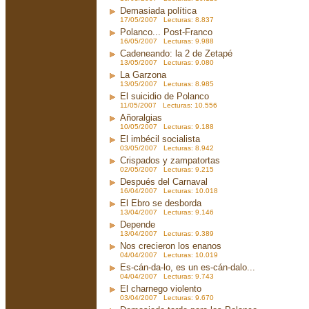
Demasiada política
17/05/2007 Lecturas: 8.837
Polanco... Post-Franco
16/05/2007 Lecturas: 9.988
Cadeneando: la 2 de Zetapé
13/05/2007 Lecturas: 9.080
La Garzona
13/05/2007 Lecturas: 8.985
El suicidio de Polanco
11/05/2007 Lecturas: 10.556
Añoralgias
10/05/2007 Lecturas: 9.188
El imbécil socialista
03/05/2007 Lecturas: 8.942
Crispados y zampatortas
02/05/2007 Lecturas: 9.215
Después del Carnaval
16/04/2007 Lecturas: 10.018
El Ebro se desborda
13/04/2007 Lecturas: 9.146
Depende
13/04/2007 Lecturas: 9.389
Nos crecieron los enanos
04/04/2007 Lecturas: 10.019
Es-cán-da-lo, es un es-cán-dalo...
04/04/2007 Lecturas: 9.743
El charnego violento
03/04/2007 Lecturas: 9.670