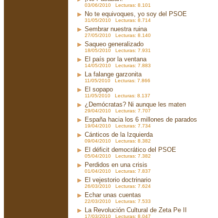
03/06/2010 Lecturas: 8.101
No te equivoques, yo soy del PSOE
31/05/2010 Lecturas: 8.714
Sembrar nuestra ruina
27/05/2010 Lecturas: 8.140
Saqueo generalizado
18/05/2010 Lecturas: 7.931
El país por la ventana
14/05/2010 Lecturas: 7.883
La falange garzonita
11/05/2010 Lecturas: 7.866
El sopapo
11/05/2010 Lecturas: 8.137
¿Demócratas? Ni aunque les maten
29/04/2010 Lecturas: 7.707
España hacia los 6 millones de parados
19/04/2010 Lecturas: 7.734
Cánticos de la Izquierda
09/04/2010 Lecturas: 8.382
El déficit democrático del PSOE
05/04/2010 Lecturas: 7.382
Perdidos en una crisis
01/04/2010 Lecturas: 7.837
El vejestorio doctrinario
26/03/2010 Lecturas: 7.624
Echar unas cuentas
22/03/2010 Lecturas: 7.533
La Revolución Cultural de Zeta Pe II
17/03/2010 Lecturas: 8.047