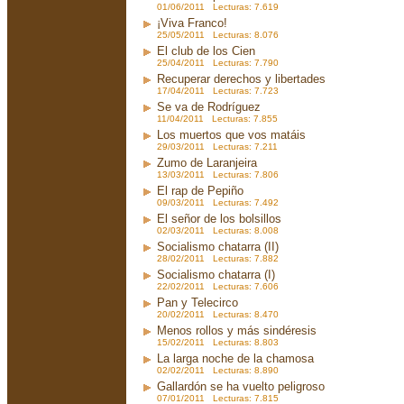
01/06/2011 Lecturas: 7.619
¡Viva Franco!
25/05/2011 Lecturas: 8.076
El club de los Cien
25/04/2011 Lecturas: 7.790
Recuperar derechos y libertades
17/04/2011 Lecturas: 7.723
Se va de Rodríguez
11/04/2011 Lecturas: 7.855
Los muertos que vos matáis
29/03/2011 Lecturas: 7.211
Zumo de Laranjeira
13/03/2011 Lecturas: 7.806
El rap de Pepiño
09/03/2011 Lecturas: 7.492
El señor de los bolsillos
02/03/2011 Lecturas: 8.008
Socialismo chatarra (II)
28/02/2011 Lecturas: 7.882
Socialismo chatarra (I)
22/02/2011 Lecturas: 7.606
Pan y Telecirco
20/02/2011 Lecturas: 8.470
Menos rollos y más sindéresis
15/02/2011 Lecturas: 8.803
La larga noche de la chamosa
02/02/2011 Lecturas: 8.890
Gallardón se ha vuelto peligroso
07/01/2011 Lecturas: 7.815