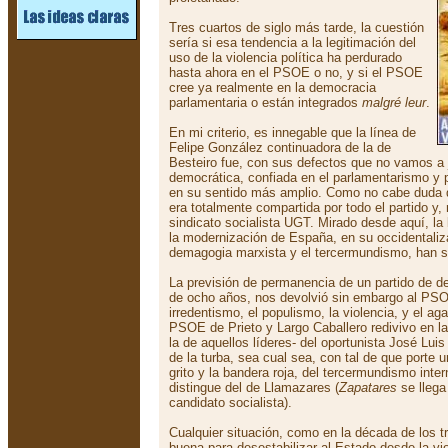
Tres cuartos de siglo más tarde, la cuestión
sería si esa tendencia a la legitimación del
uso de la violencia política ha perdurado
hasta ahora en el PSOE o no, y si el PSOE
cree ya realmente en la democracia
parlamentaria o están integrados
malgré leur
.
En mi criterio, es innegable que la línea de
Felipe González continuadora de la de
Besteiro fue, con sus defectos que no vamos a 
democrática, confiada en el parlamentarismo y p
en su sentido más amplio. Como no cabe duda d
era totalmente compartida por todo el partido y
sindicato socialista UGT. Mirado desde aquí, la
la modernización de España, en su occidentaliz
demagogia marxista y el tercermundismo, han s
La previsión de permanencia de un partido de d
de ocho años, nos devolvió sin embargo al PSO
irredentismo, el populismo, la violencia, y el ag
PSOE de Prieto y Largo Caballero redivivo en l
la de aquellos líderes- del oportunista José Luis
de la turba, sea cual sea, con tal de que porte
grito y la bandera roja, del tercermundismo inte
distingue del de Llamazares (
Zapatares
se llega
candidato socialista).
Cualquier situación, como en la década de los tr
buena para desestabilizar al Estado desde la vi