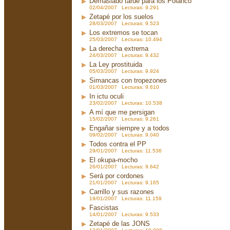
Demasiado tarde para los Polanco
02/04/2007 Lecturas: 9.291
Zetapé por los suelos
28/03/2007 Lecturas: 9.523
Los extremos se tocan
25/03/2007 Lecturas: 10.494
La derecha extrema
24/03/2007 Lecturas: 9.432
La Ley prostituida
05/03/2007 Lecturas: 9.924
Simancas con tropezones
01/03/2007 Lecturas: 9.610
In ictu oculi
23/02/2007 Lecturas: 10.538
A mí que me persigan
15/02/2007 Lecturas: 9.261
Engañar siempre y a todos
09/02/2007 Lecturas: 9.040
Todos contra el PP
29/01/2007 Lecturas: 11.536
El okupa-mocho
26/01/2007 Lecturas: 9.642
Será por cordones
21/01/2007 Lecturas: 9.165
Carrillo y sus razones
19/01/2007 Lecturas: 11.159
Fascistas
14/01/2007 Lecturas: 9.533
Zetapé de las JONS