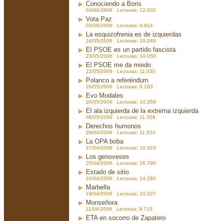
Conociendo a Boris
04/06/2006 Lecturas: 12.032
Vota Paz
03/06/2006 Lecturas: 9.914
La esquizofrenia es de izquierdas
24/05/2006 Lecturas: 10.040
El PSOE es un partido fascista
23/05/2006 Lecturas: 19.050
El PSOE me da miedo
22/05/2006 Lecturas: 11.030
Polanco a referéndum
20/05/2006 Lecturas: 9.283
Evo Modales
20/05/2006 Lecturas: 10.359
El ala izquierda de la extrema izquierda
08/05/2006 Lecturas: 11.359
Derechos humonos
29/04/2006 Lecturas: 11.522
La OPA boba
27/04/2006 Lecturas: 10.023
Los genoveses
25/04/2006 Lecturas: 16.796
Estado de sitio
24/04/2006 Lecturas: 14.284
Marbella
19/04/2006 Lecturas: 10.027
Monseñora
11/04/2006 Lecturas: 9.715
ETA en socorro de Zapatero