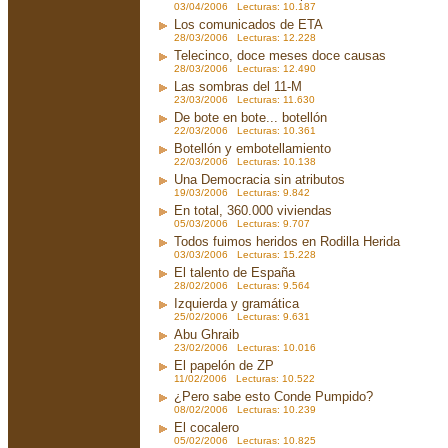
03/04/2006 Lecturas: 10.187
Los comunicados de ETA
28/03/2006 Lecturas: 12.228
Telecinco, doce meses doce causas
28/03/2006 Lecturas: 12.490
Las sombras del 11-M
23/03/2006 Lecturas: 11.630
De bote en bote... botellón
22/03/2006 Lecturas: 10.361
Botellón y embotellamiento
22/03/2006 Lecturas: 10.138
Una Democracia sin atributos
19/03/2006 Lecturas: 9.842
En total, 360.000 viviendas
05/03/2006 Lecturas: 9.707
Todos fuimos heridos en Rodilla Herida
03/03/2006 Lecturas: 15.228
El talento de España
28/02/2006 Lecturas: 9.564
Izquierda y gramática
25/02/2006 Lecturas: 9.631
Abu Ghraib
23/02/2006 Lecturas: 10.016
El papelón de ZP
11/02/2006 Lecturas: 10.522
¿Pero sabe esto Conde Pumpido?
08/02/2006 Lecturas: 10.239
El cocalero
05/02/2006 Lecturas: 10.825