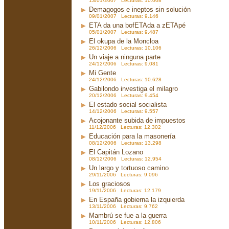
13/01/2007 Lecturas: 10.008
Demagogos e ineptos sin solución
09/01/2007 Lecturas: 9.146
ETA da una bofETAda a zETApé
05/01/2007 Lecturas: 9.487
El okupa de la Moncloa
26/12/2006 Lecturas: 10.106
Un viaje a ninguna parte
24/12/2006 Lecturas: 9.081
Mi Gente
24/12/2006 Lecturas: 10.628
Gabilondo investiga el milagro
20/12/2006 Lecturas: 9.454
El estado social socialista
14/12/2006 Lecturas: 9.557
Acojonante subida de impuestos
11/12/2006 Lecturas: 12.302
Educación para la masonería
08/12/2006 Lecturas: 13.298
El Capitán Lozano
08/12/2006 Lecturas: 12.954
Un largo y tortuoso camino
29/11/2006 Lecturas: 9.096
Los graciosos
19/11/2006 Lecturas: 12.179
En España gobierna la izquierda
13/11/2006 Lecturas: 9.762
Mambrú se fue a la guerra
10/11/2006 Lecturas: 12.806