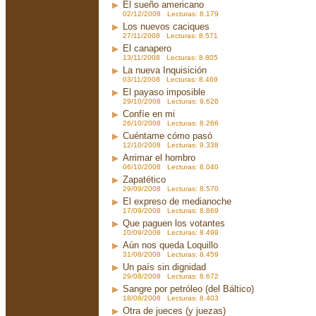
El sueño americano
02/12/2008 Lecturas: 8.179
Los nuevos caciques
27/11/2008 Lecturas: 8.571
El canapero
13/11/2008 Lecturas: 8.805
La nueva Inquisición
03/11/2008 Lecturas: 8.469
El payaso imposible
29/10/2008 Lecturas: 9.626
Confíe en mi
26/10/2008 Lecturas: 8.266
Cuéntame cómo pasó
12/10/2008 Lecturas: 9.338
Arrimar el hombro
06/10/2008 Lecturas: 8.040
Zapatético
29/09/2008 Lecturas: 8.570
El expreso de medianoche
17/09/2008 Lecturas: 8.869
Que paguen los votantes
10/09/2008 Lecturas: 8.499
Aún nos queda Loquillo
31/08/2008 Lecturas: 8.459
Un país sin dignidad
29/08/2008 Lecturas: 8.672
Sangre por petróleo (del Báltico)
18/08/2008 Lecturas: 8.403
Otra de jueces (y juezas)