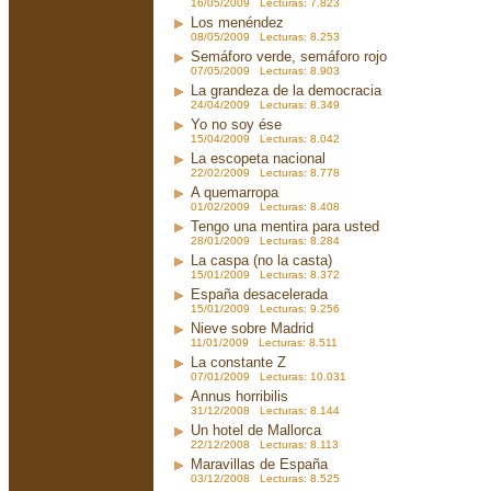
16/05/2009 Lecturas: 7.823
Los menéndez
08/05/2009 Lecturas: 8.253
Semáforo verde, semáforo rojo
07/05/2009 Lecturas: 8.903
La grandeza de la democracia
24/04/2009 Lecturas: 8.349
Yo no soy ése
15/04/2009 Lecturas: 8.042
La escopeta nacional
22/02/2009 Lecturas: 8.778
A quemarropa
01/02/2009 Lecturas: 8.408
Tengo una mentira para usted
28/01/2009 Lecturas: 8.284
La caspa (no la casta)
15/01/2009 Lecturas: 8.372
España desacelerada
15/01/2009 Lecturas: 9.256
Nieve sobre Madrid
11/01/2009 Lecturas: 8.511
La constante Z
07/01/2009 Lecturas: 10.031
Annus horribilis
31/12/2008 Lecturas: 8.144
Un hotel de Mallorca
22/12/2008 Lecturas: 8.113
Maravillas de España
03/12/2008 Lecturas: 8.525