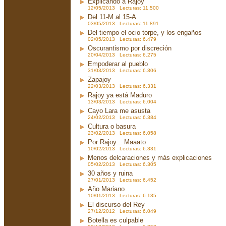
Explicando a Rajoy
12/05/2013 Lecturas: 11.500
Del 11-M al 15-A
03/05/2013 Lecturas: 11.891
Del tiempo el ocio torpe, y los engaños
02/05/2013 Lecturas: 6.479
Oscurantismo por discreción
20/04/2013 Lecturas: 6.275
Empoderar al pueblo
31/03/2013 Lecturas: 6.306
Zapajoy
22/03/2013 Lecturas: 6.331
Rajoy ya está Maduro
13/03/2013 Lecturas: 6.004
Cayo Lara me asusta
24/02/2013 Lecturas: 6.384
Cultura o basura
23/02/2013 Lecturas: 6.058
Por Rajoy... Maaato
10/02/2013 Lecturas: 6.331
Menos delcaraciones y más explicaciones
05/02/2013 Lecturas: 6.305
30 años y ruina
27/01/2013 Lecturas: 6.452
Año Mariano
10/01/2013 Lecturas: 6.135
El discurso del Rey
27/12/2012 Lecturas: 6.049
Botella es culpable