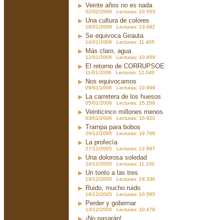
Veinte años no es nada
02/02/2006 Lecturas: 10.553
Una cultura de colores
18/01/2006 Lecturas: 13.692
Se equivoca Girauta
14/01/2006 Lecturas: 11.405
Más claro, agua
12/01/2006 Lecturas: 10.859
El retorno de CORRUPSOE
11/01/2006 Lecturas: 12.040
Nos equivocamos
09/01/2006 Lecturas: 10.998
La carretera de los huesos
05/01/2006 Lecturas: 25.206
Veinticinco millones menos
03/01/2006 Lecturas: 10.920
Trampa para bobos
29/12/2005 Lecturas: 19.768
La profecía
27/12/2005 Lecturas: 12.897
Una dolorosa soledad
24/12/2005 Lecturas: 11.100
Un tonto a las tres
19/12/2005 Lecturas: 18.336
Ruido, mucho ruido
18/12/2005 Lecturas: 10.585
Perder y gobernar
13/12/2005 Lecturas: 10.478
¡No pasarán!