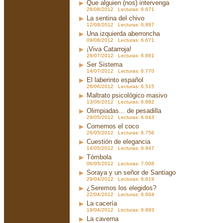
Que alguien (nos) intervenga
28/08/2012 Lecturas: 6.671
La sentina del chivo
12/08/2012 Lecturas: 6.897
Una izquierda aberroncha
09/08/2012 Lecturas: 6.671
¡Viva Catarroja!
28/07/2012 Lecturas: 6.861
Ser Sistema
14/07/2012 Lecturas: 6.770
El laberinto español
28/06/2012 Lecturas: 6.515
Maltrato psicológico masivo
13/06/2012 Lecturas: 6.882
Olimpiadas... de pesadilla
29/05/2012 Lecturas: 6.643
Comernos el coco
26/05/2012 Lecturas: 6.756
Cuestión de elegancia
14/05/2012 Lecturas: 6.947
Tómbola
06/05/2012 Lecturas: 7.008
Soraya y un señor de Santiago
29/04/2012 Lecturas: 6.619
¿Seremos los elegidos?
22/04/2012 Lecturas: 6.604
La cacería
19/04/2012 Lecturas: 6.893
La caverna