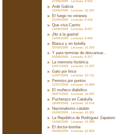
27/08/2006 Lecturas: 9.642
Arde Galicia
22/08/2006 Lecturas: 10.297
El fuego no veranea
22/08/2006 Lecturas: 9.434
Que viva Castro
14/08/2006 Lecturas: 9.837
¡No a la guerra!
14/08/2006 Lecturas: 9.694
Blanco y en botella
05/08/2006 Lecturas: 10.250
Y para terminar de descansar...
05/08/2006 Lecturas: 9.317
La memoria histérica
16/07/2006 Lecturas: 12.457
Gato por lince
12/07/2006 Lecturas: 10.711
Permiso por puntos
12/07/2006 Lecturas: 10.084
El muñeco diabólico
06/07/2006 Lecturas: 14.007
Pucherazo en Cataluña
19/06/2006 Lecturas: 10.014
Nazionalismo catalán
16/06/2006 Lecturas: 10.381
La República de Rodríguez Zapatero
14/06/2006 Lecturas: 10.096
El doctor-bomba
09/06/2006 Lecturas: 10.826