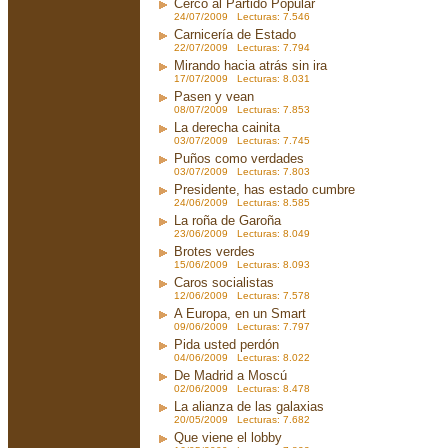
Cerco al Partido Popular
24/07/2009 Lecturas: 7.546
Carnicería de Estado
22/07/2009 Lecturas: 7.794
Mirando hacia atrás sin ira
17/07/2009 Lecturas: 8.031
Pasen y vean
08/07/2009 Lecturas: 7.853
La derecha cainita
03/07/2009 Lecturas: 7.745
Puños como verdades
03/07/2009 Lecturas: 7.803
Presidente, has estado cumbre
24/06/2009 Lecturas: 8.585
La roña de Garoña
23/06/2009 Lecturas: 8.049
Brotes verdes
15/06/2009 Lecturas: 8.093
Caros socialistas
12/06/2009 Lecturas: 7.578
A Europa, en un Smart
09/06/2009 Lecturas: 7.797
Pida usted perdón
04/06/2009 Lecturas: 8.022
De Madrid a Moscú
02/06/2009 Lecturas: 8.478
La alianza de las galaxias
20/05/2009 Lecturas: 7.682
Que viene el lobby