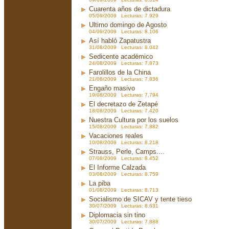
Cuarenta años de dictadura
05/09/2009 Lecturas: 7.929
Ultimo domingo de Agosto
04/09/2009 Lecturas: 8.106
Así habló Zapatustra
31/08/2009 Lecturas: 8.042
Sedicente académico
24/08/2009 Lecturas: 7.873
Farolillos de la China
21/08/2009 Lecturas: 7.836
Engaño masivo
19/08/2009 Lecturas: 7.794
El decretazo de Zetapé
18/08/2009 Lecturas: 7.420
Nuestra Cultura por los suelos
15/08/2009 Lecturas: 7.882
Vacaciones reales
10/08/2009 Lecturas: 8.218
Strauss, Perle, Camps....
07/08/2009 Lecturas: 8.452
El Informe Calzada
03/08/2009 Lecturas: 8.759
La piba
01/08/2009 Lecturas: 8.713
Socialismo de SICAV y tente tieso
30/07/2009 Lecturas: 8.631
Diplomacia sin tino
30/07/2009 Lecturas: 7.888