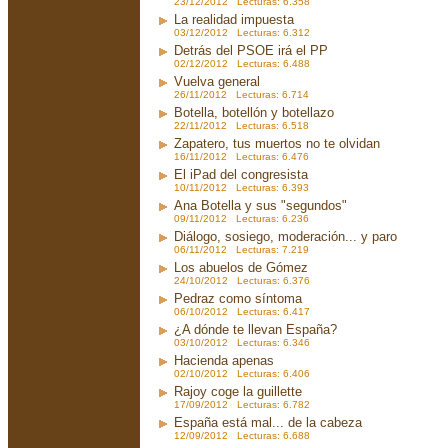
23/12/2012 Lecturas: 6.358
La realidad impuesta
03/12/2012 Lecturas: 6.312
Detrás del PSOE irá el PP
02/12/2012 Lecturas: 6.488
Vuelva general
26/11/2012 Lecturas: 6.714
Botella, botellón y botellazo
22/11/2012 Lecturas: 6.518
Zapatero, tus muertos no te olvidan
16/11/2012 Lecturas: 6.476
El iPad del congresista
10/11/2012 Lecturas: 6.393
Ana Botella y sus "segundos"
09/11/2012 Lecturas: 6.236
Diálogo, sosiego, moderación... y paro
06/11/2012 Lecturas: 7.219
Los abuelos de Gómez
24/10/2012 Lecturas: 6.376
Pedraz como síntoma
06/10/2012 Lecturas: 6.417
¿A dónde te llevan España?
03/10/2012 Lecturas: 6.346
Hacienda apenas
02/10/2012 Lecturas: 6.406
Rajoy coge la guillette
17/09/2012 Lecturas: 6.782
España está mal... de la cabeza
12/09/2012 Lecturas: 6.688