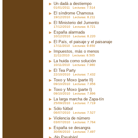
Un dadá a destiempo
01/01/2011 Lecturas: 7.514
El síndrome Chamosa
19/12/2010 Lecturas: 8.211
El Ministerio del Jumento
17/12/2010 Lecturas: 8.721
España alarmada
10/12/2010 Lecturas: 8.220
El País, el paisaje y el paisanaje
17/11/2010 Lecturas: 9.650
Impuestos, más o menos
11/11/2010 Lecturas: 8.505
La huida como solución
10/11/2010 Lecturas: 7.980
El Tea Party
22/10/2010 Lecturas: 7.432
Toxo y Moxo (parte II)
09/10/2010 Lecturas: 7.956
Toxo y Moxo (parte I)
09/10/2010 Lecturas: 7.896
La larga marcha de Zapa-tín
25/09/2010 Lecturas: 7.719
Sólo fútbol
06/07/2010 Lecturas: 7.527
Violencia de número
03/07/2010 Lecturas: 7.764
España se desangra
30/06/2010 Lecturas: 7.497
¡No Pasabán!