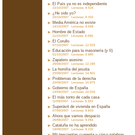
El País ya no es independiente
22/10/2007 Lecturas: 9.524
¿He sido yo?
20/10/2007 Lecturas: 9.332
Media América no existe
14/10/2007 Lecturas: 9.048
Hombre de Estado
11/10/2007 Lecturas: 9.094
El Corullo
07/10/2007 Lecturas: 12.525
Educación para la masonería (y II)
01/10/2007 Lecturas: 9.985
Zapatero asesino
26/09/2007 Lecturas: 12.190
La homilía del jesuita
25/09/2007 Lecturas: 14.601
Problemas de la derecha
20/09/2007 Lecturas: 10.975
Gobierno de España
14/09/2007 Lecturas: 10.016
El más tonto de cada casa
11/09/2007 Lecturas: 9.353
Superávit de vivienda en España
07/09/2007 Lecturas: 8.833
Ahora que vamos despacio
26/08/2007 Lecturas: 9.064
Cataluña no ha aprendido
19/08/2007 Lecturas: 9.232
Mil trescientas cuarenta y cinco palabras