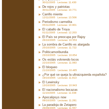
30/11/2005 Lecturas: 11.430
De rojos y patriotas
30/11/2005 Lecturas: 10.771
Carrillo miente
12/11/2005 Lecturas: 13.506
Periodismo carmelita
05/11/2005 Lecturas: 10.901
El caballo de Troya
01/11/2005 Lecturas: 12.203
El País se preocupa por Rajoy
26/10/2005 Lecturas: 10.553
La sombra de Carrillo es alargada
25/10/2005 Lecturas: 11.722
Politicamoribundia
23/10/2005 Lecturas: 10.654
Os estáis volviendo locos
22/10/2005 Lecturas: 11.083
El bloqueo
21/10/2005 Lecturas: 10.485
¿Por qué se queja la ultraizquierda española?
19/10/2005 Lecturas: 11.813
El Lewinsky
13/10/2005 Lecturas: 10.943
El nacionalismo bocazas
11/10/2005 Lecturas: 11.038
Apocalipsys now
09/10/2005 Lecturas: 11.281
La paradoja de Zetapero
26/09/2005 Lecturas: 11.557