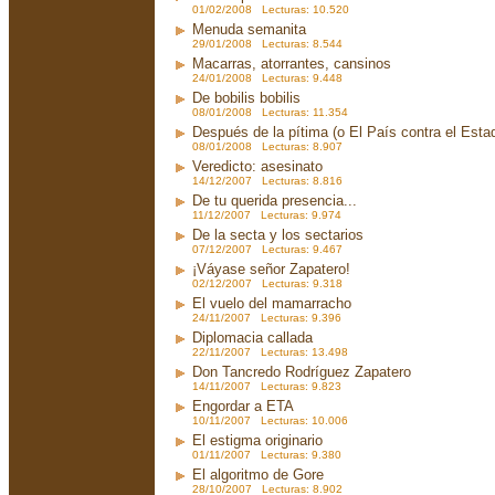
01/02/2008 Lecturas: 10.520
Menuda semanita
29/01/2008 Lecturas: 8.544
Macarras, atorrantes, cansinos
24/01/2008 Lecturas: 9.448
De bobilis bobilis
08/01/2008 Lecturas: 11.354
Después de la pítima (o El País contra el Est
08/01/2008 Lecturas: 8.907
Veredicto: asesinato
14/12/2007 Lecturas: 8.816
De tu querida presencia...
11/12/2007 Lecturas: 9.974
De la secta y los sectarios
07/12/2007 Lecturas: 9.467
¡Váyase señor Zapatero!
02/12/2007 Lecturas: 9.318
El vuelo del mamarracho
24/11/2007 Lecturas: 9.396
Diplomacia callada
22/11/2007 Lecturas: 13.498
Don Tancredo Rodríguez Zapatero
14/11/2007 Lecturas: 9.823
Engordar a ETA
10/11/2007 Lecturas: 10.006
El estigma originario
01/11/2007 Lecturas: 9.380
El algoritmo de Gore
28/10/2007 Lecturas: 8.902