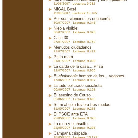
11/08/2007 Lecturas: 9.082
MiGAL Bosé
11/08/2007 Lecturas: 10.165
Por sus silencios les conoceréis
30/07/2007 Lecturas: 9.343
Niebla visible
30/07/2007 Lecturas: 9.026
Calle 30
27/07/2007 Lecturas: 8.752
Menudos ciudadanos
21/07/2007 Lecturas: 8.479
Prisa mata
21/07/2007 Lecturas: 9.038
La caída de la casa... Prisa
12/07/2007 Lecturas: 8.956
El
abobinable
hombre de los... vagones
17/06/2007 Lecturas: 8.997
Estado policíaco socialista
06/06/2007 Lecturas: 9.198
El asesino de Couso
02/06/2007 Lecturas: 9.683
Si mi abuela tuviera tres ruedas
31/05/2007 Lecturas: 9.283
El PSOE ante ETA
22/05/2007 Lecturas: 9.326
La rosa y el insulto
22/05/2007 Lecturas: 9.396
Campaña crispada
18/05/2007 Lecturas: 10.129