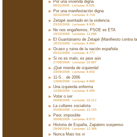
Por una vivienda digna
08/11/2006 Lecturas: 9.630
Por una manifestación digna
30/10/2006 Lecturas: 9.716
Zetapé asentado en la violencia
23/10/2006 Lecturas: 9.635
No nos engañemos, PSOE es ETA
19/10/2006 Lecturas: 12.086
El Guantánamo de Zetapé (Manifiesto contra la 
18/10/2006 Lecturas: 9.464
Ocaso y ruina de la nación española
05/10/2006 Lecturas: 9.777
Si no es malo, es peor aún
27/09/2006 Lecturas: 10.697
¡Qué mierda de izquierda!
23/09/2006 Lecturas: 9.452
11-S... de 2006
13/09/2006 Lecturas: 9.890
Una izquierda enferma
12/09/2006 Lecturas: 9.390
Votar o ser
06/09/2006 Lecturas: 10.217
La collares socialista
05/09/2006 Lecturas: 13.155
Peor, imposible
30/08/2006 Lecturas: 9.073
Historia de España, Zapatero suspenso
29/08/2006 Lecturas: 12.386
Nunca Mais los vi