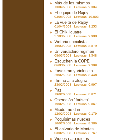
Más de los mismos
13/04/2008 Lecturas: 9.304
El equipo de Rajoy
03/04/2008 Lecturas: 10.803
La vuelta de Rajoy
01/04/2008 Lecturas: 8.253
El Chikilicuatre
27/03/2008 Lecturas: 9.998
Victoria socialista
16/03/2008 Lecturas: 8.879
Un verdadero régimen
08/03/2008 Lecturas: 8.548
Escuchen la COPE
06/03/2008 Lecturas: 9.399
Fascismo y violencia
26/02/2008 Lecturas: 8.448
Himno a la alegría
23/02/2008 Lecturas: 9.997
Paz
19/02/2008 Lecturas: 8.871
Operación "fariseo"
15/02/2008 Lecturas: 9.867
Miedo me dan
12/02/2008 Lecturas: 9.179
Poquísimas nueces
10/02/2008 Lecturas: 8.386
El calvario de Montes
03/02/2008 Lecturas: 8.767
Videos para idiotas