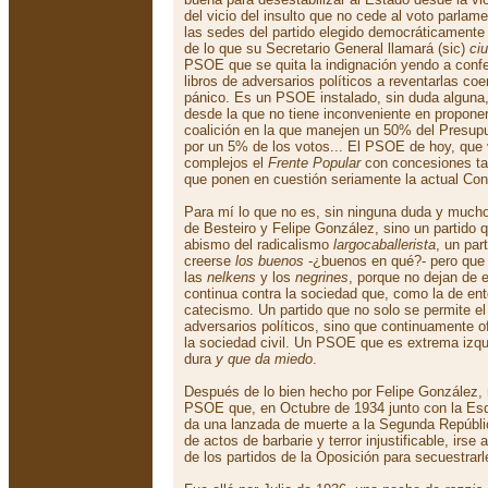
del vicio del insulto que no cede al voto parlame
las sedes del partido elegido democráticament
de lo que su Secretario General llamará (sic)
ci
PSOE que se quita la indignación yendo a conf
libros de adversarios políticos a reventarlas co
pánico. Es un PSOE instalado, sin duda alguna,
desde la que no tiene inconveniente en propone
coalición en la que manejen un 50% del Presup
por un 5% de los votos... El PSOE de hoy, que 
complejos el
Frente Popular
con concesiones tal
que ponen en cuestión seriamente la actual Cons
Para mí lo que no es, sin ninguna duda y mucho
de Besteiro y Felipe González, sino un partido 
abismo del radicalismo
largocaballerista
, un par
creerse
los buenos
-¿buenos en qué?- pero que 
las
nelkens
y los
negrines
, porque no dejan de e
continua contra la sociedad que, como la de en
catecismo. Un partido que no solo se permite el 
adversarios políticos, sino que continuamente o
la sociedad civil. Un PSOE que es extrema izqui
dura
y que da miedo
.
Después de lo bien hecho por Felipe González, n
PSOE que, en Octubre de 1934 junto con la Esq
da una lanzada de muerte a la Segunda Repúbl
de actos de barbarie y terror injustificable, irse 
de los partidos de la Oposición para secuestrarl