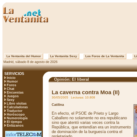
La Ventanita del Humor
La Ventanita Sexy
Los Foros de La Ventanita
Li
Madrid, sábado 8 de agosto de 2026
SERVICIOS
Inicio
Opinión: El liberal
Humor
Foros
Chat
La caverna contra Moa (II)
Encuestas
Juegos
30/05/2005 Lecturas: 10.808
Sexy
Libro visitas
Catilina
Calculadoras
Traductor
En efecto, el PSOE de Prieto y Largo
Horóscopo
Caballero no solamente no era republicano
Numerología
El tiempo
sino que atentó varias veces contra la
Enlázanos
República, que entendían era un instrumento
de dominación de la burguesía contra el
proletariado.