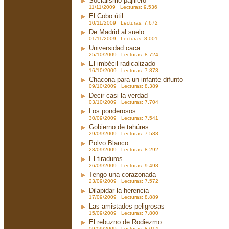
Socialismo pajillero
11/11/2009 Lecturas: 9.536
El Cobo útil
10/11/2009 Lecturas: 7.672
De Madrid al suelo
01/11/2009 Lecturas: 8.001
Universidad caca
25/10/2009 Lecturas: 8.724
El imbécil radicalizado
16/10/2009 Lecturas: 7.873
Chacona para un infante difunto
09/10/2009 Lecturas: 8.389
Decir casi la verdad
03/10/2009 Lecturas: 7.704
Los ponderosos
30/09/2009 Lecturas: 7.541
Gobierno de tahúres
29/09/2009 Lecturas: 7.588
Polvo Blanco
28/09/2009 Lecturas: 8.292
El tiraduros
26/09/2009 Lecturas: 9.498
Tengo una corazonada
23/09/2009 Lecturas: 7.572
Dilapidar la herencia
17/09/2009 Lecturas: 8.889
Las amistades peligrosas
15/09/2009 Lecturas: 7.800
El rebuzno de Rodiezmo
09/09/2009 Lecturas: 8.014