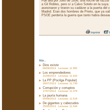
Fue allá por Julio de 1936, una noche de
razzia
a Gil Robles, pero sí a Calvo Sotelo en la suya.
asesinaron y tiraron su cadáver a la puerta del
Madrid. Eran dos hombres de Prieto, que ya sa
PSOE perdería la guerra que tanto había desea
Imprimir
E
Más...
Dios existe
08/09/2013 Lecturas: 11.582
Los emprendedores
31/08/2013 Lecturas: 11.443
La PP (Pocilga Popular)
29/07/2013 Lecturas: 11.730
Corrupción y corruptos
17/07/2013 Lecturas: 11.379
La jauría humana
05/06/2013 Lecturas: 11.518
De gigantes y cabezudos
25/05/2013 Lecturas: 11.546