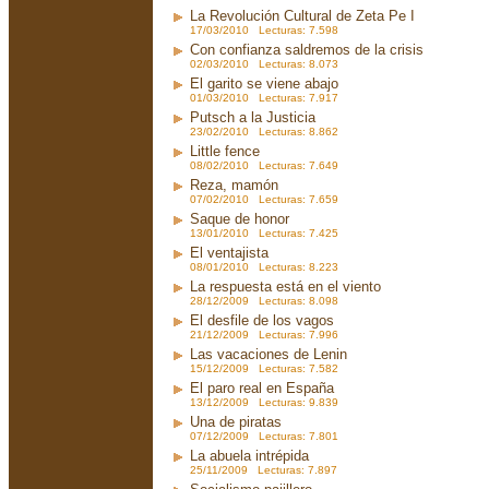
La Revolución Cultural de Zeta Pe I
17/03/2010 Lecturas: 7.598
Con confianza saldremos de la crisis
02/03/2010 Lecturas: 8.073
El garito se viene abajo
01/03/2010 Lecturas: 7.917
Putsch a la Justicia
23/02/2010 Lecturas: 8.862
Little fence
08/02/2010 Lecturas: 7.649
Reza, mamón
07/02/2010 Lecturas: 7.659
Saque de honor
13/01/2010 Lecturas: 7.425
El ventajista
08/01/2010 Lecturas: 8.223
La respuesta está en el viento
28/12/2009 Lecturas: 8.098
El desfile de los vagos
21/12/2009 Lecturas: 7.996
Las vacaciones de Lenin
15/12/2009 Lecturas: 7.582
El paro real en España
13/12/2009 Lecturas: 9.839
Una de piratas
07/12/2009 Lecturas: 7.801
La abuela intrépida
25/11/2009 Lecturas: 7.897