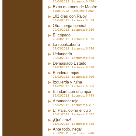
16/04/2012 Lecturas: 6.476
Expo-matones de Mapfre
11/04/2012 Lecturas: 6.862
102 días con Rajoy
04/04/2012 Lecturas: 6.879
Otra juerga general
29/03/2012 Lecturas: 6.520
El copago
20/03/2012 Lecturas: 6.875
La rubalcabería
07/03/2012 Lecturas: 6.946
Urdangarín
03/03/2012 Lecturas: 6.638
Demasiado Estado
01/03/2012 Lecturas: 6.820
Banderas rojas
23/02/2012 Lecturas: 6.566
Izquierda y ruina
14/02/2012 Lecturas: 6.686
Brindaré con champán
12/02/2012 Lecturas: 6.748
Amanecer rojo
06/02/2012 Lecturas: 6.707
El País, como el culo
26/01/2012 Lecturas: 7.082
¡Qué cruz!
01/01/2012 Lecturas: 6.338
Ante todo, negar
28/12/2011 Lecturas: 6.649