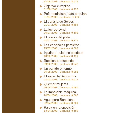
14/08/2008 Lecturas: 8.571
Objetivo cumplido
01/08/2008 Lecturas: 8.426
País socialista, país en ruina
31/07/2008 Lecturas: 12.282
El canalla de Solbes
31/07/2008 Lecturas: 8.484
La ley de Lynch
26/07/2008 Lecturas: 9.603
El precio del pollo
22/07/2008 Lecturas: 9.371
Los españoles perdieron
15/07/2008 Lecturas: 8.062
Injuriar a quien no obedece
18/06/2008 Lecturas: 8.421
Rubalcaba responde
09/06/2008 Lecturas: 8.647
Un partido enfermo
26/05/2008 Lecturas: 8.251
El asno de Barlusconi
03/05/2008 Lecturas: 8.614
Quemar mujeres
26/04/2008 Lecturas: 8.965
La imparable máquina
24/04/2008 Lecturas: 9.067
Agua para Barcelona
22/04/2008 Lecturas: 8.701
Rajoy en la oposición
13/04/2008 Lecturas: 8.658