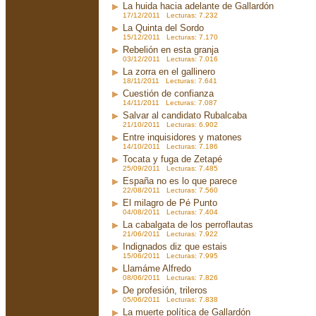
La huida hacia adelante de Gallardón
17/12/2011 Lecturas: 7.232
La Quinta del Sordo
15/12/2011 Lecturas: 7.170
Rebelión en esta granja
03/12/2011 Lecturas: 7.016
La zorra en el gallinero
18/11/2011 Lecturas: 7.641
Cuestión de confianza
14/11/2011 Lecturas: 7.087
Salvar al candidato Rubalcaba
21/10/2011 Lecturas: 6.902
Entre inquisidores y matones
14/10/2011 Lecturas: 7.186
Tocata y fuga de Zetapé
25/09/2011 Lecturas: 7.485
España no es lo que parece
22/08/2011 Lecturas: 7.560
El milagro de Pé Punto
04/08/2011 Lecturas: 7.404
La cabalgata de los perroflautas
21/06/2011 Lecturas: 7.922
Indignados diz que estais
15/06/2011 Lecturas: 7.995
Llamáme Alfredo
08/06/2011 Lecturas: 7.826
De profesión, trileros
05/06/2011 Lecturas: 7.838
La muerte política de Gallardón