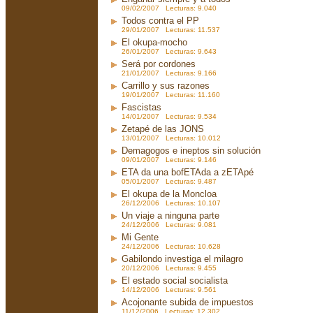
09/02/2007 Lecturas: 9.040
Todos contra el PP
29/01/2007 Lecturas: 11.537
El okupa-mocho
26/01/2007 Lecturas: 9.643
Será por cordones
21/01/2007 Lecturas: 9.166
Carrillo y sus razones
19/01/2007 Lecturas: 11.160
Fascistas
14/01/2007 Lecturas: 9.534
Zetapé de las JONS
13/01/2007 Lecturas: 10.012
Demagogos e ineptos sin solución
09/01/2007 Lecturas: 9.146
ETA da una bofETAda a zETApé
05/01/2007 Lecturas: 9.487
El okupa de la Moncloa
26/12/2006 Lecturas: 10.107
Un viaje a ninguna parte
24/12/2006 Lecturas: 9.081
Mi Gente
24/12/2006 Lecturas: 10.628
Gabilondo investiga el milagro
20/12/2006 Lecturas: 9.455
El estado social socialista
14/12/2006 Lecturas: 9.561
Acojonante subida de impuestos
11/12/2006 Lecturas: 12.302