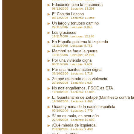
Educación para la masonería
08/12/2006 Lecturas: 13.298
El Capitán Lozano
08/12/2006 Lecturas: 12.954
Un largo y tortuoso camino
29/11/2006 Lecturas: 9.096
Los graciosos
19/11/2006 Lecturas: 12.180
En España gobierna la izquierda
13/11/2006 Lecturas: 9.762
Mambrú se fue a la guerra
10/11/2006 Lecturas: 12.806
Por una vivienda digna
08/11/2006 Lecturas: 9.632
Por una manifestación digna
30/10/2006 Lecturas: 9.718
Zetapé asentado en la violencia
23/10/2006 Lecturas: 9.637
No nos engañemos, PSOE es ETA
19/10/2006 Lecturas: 12.086
El Guantánamo de Zetapé (Manifiesto contra la 
18/10/2006 Lecturas: 9.466
Ocaso y ruina de la nación española
05/10/2006 Lecturas: 9.779
Si no es malo, es peor aún
27/09/2006 Lecturas: 10.699
¡Qué mierda de izquierda!
23/09/2006 Lecturas: 9.453