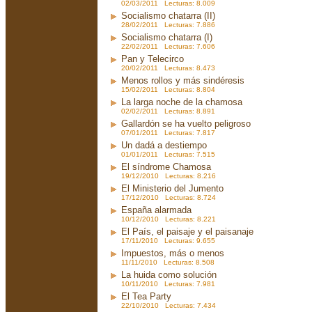
02/03/2011 Lecturas: 8.009
Socialismo chatarra (II)
28/02/2011 Lecturas: 7.886
Socialismo chatarra (I)
22/02/2011 Lecturas: 7.606
Pan y Telecirco
20/02/2011 Lecturas: 8.473
Menos rollos y más sindéresis
15/02/2011 Lecturas: 8.804
La larga noche de la chamosa
02/02/2011 Lecturas: 8.891
Gallardón se ha vuelto peligroso
07/01/2011 Lecturas: 7.817
Un dadá a destiempo
01/01/2011 Lecturas: 7.515
El síndrome Chamosa
19/12/2010 Lecturas: 8.216
El Ministerio del Jumento
17/12/2010 Lecturas: 8.724
España alarmada
10/12/2010 Lecturas: 8.221
El País, el paisaje y el paisanaje
17/11/2010 Lecturas: 9.655
Impuestos, más o menos
11/11/2010 Lecturas: 8.508
La huida como solución
10/11/2010 Lecturas: 7.981
El Tea Party
22/10/2010 Lecturas: 7.434