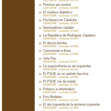
12/07/2006 Lecturas: 10.715
Permiso por puntos
12/07/2006 Lecturas: 10.085
El muñeco diabólico
06/07/2006 Lecturas: 14.007
Pucherazo en Cataluña
19/06/2006 Lecturas: 10.015
Nazionalismo catalán
16/06/2006 Lecturas: 10.382
La República de Rodríguez Zapatero
14/06/2006 Lecturas: 10.097
El doctor-bomba
09/06/2006 Lecturas: 10.828
Conociendo a Boris
04/06/2006 Lecturas: 12.034
Vota Paz
03/06/2006 Lecturas: 9.914
La esquizofrenia es de izquierdas
24/05/2006 Lecturas: 10.044
El PSOE es un partido fascista
23/05/2006 Lecturas: 19.052
El PSOE me da miedo
22/05/2006 Lecturas: 11.030
Polanco a referéndum
20/05/2006 Lecturas: 9.285
Evo Modales
20/05/2006 Lecturas: 10.360
El ala izquierda de la extrema izquierda
08/05/2006 Lecturas: 11.359