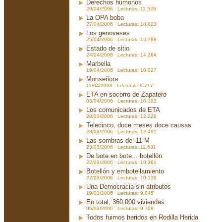
Derechos humonos
29/04/2006 Lecturas: 11.528
La OPA boba
27/04/2006 Lecturas: 10.023
Los genoveses
25/04/2006 Lecturas: 16.798
Estado de sitio
24/04/2006 Lecturas: 14.284
Marbella
19/04/2006 Lecturas: 10.027
Monseñora
11/04/2006 Lecturas: 9.717
ETA en socorro de Zapatero
03/04/2006 Lecturas: 10.192
Los comunicados de ETA
28/03/2006 Lecturas: 12.228
Telecinco, doce meses doce causas
28/03/2006 Lecturas: 12.491
Las sombras del 11-M
23/03/2006 Lecturas: 11.631
De bote en bote... botellón
22/03/2006 Lecturas: 10.361
Botellón y embotellamiento
22/03/2006 Lecturas: 10.139
Una Democracia sin atributos
19/03/2006 Lecturas: 9.845
En total, 360.000 viviendas
05/03/2006 Lecturas: 9.708
Todos fuimos heridos en Rodilla Herida