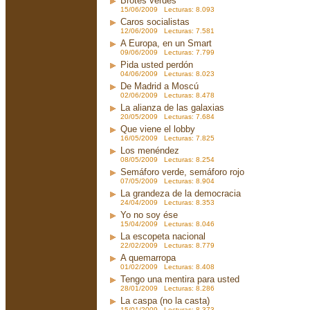
Brotes verdes
15/06/2009 Lecturas: 8.093
Caros socialistas
12/06/2009 Lecturas: 7.581
A Europa, en un Smart
09/06/2009 Lecturas: 7.799
Pida usted perdón
04/06/2009 Lecturas: 8.023
De Madrid a Moscú
02/06/2009 Lecturas: 8.478
La alianza de las galaxias
20/05/2009 Lecturas: 7.684
Que viene el lobby
16/05/2009 Lecturas: 7.825
Los menéndez
08/05/2009 Lecturas: 8.254
Semáforo verde, semáforo rojo
07/05/2009 Lecturas: 8.904
La grandeza de la democracia
24/04/2009 Lecturas: 8.353
Yo no soy ése
15/04/2009 Lecturas: 8.046
La escopeta nacional
22/02/2009 Lecturas: 8.779
A quemarropa
01/02/2009 Lecturas: 8.408
Tengo una mentira para usted
28/01/2009 Lecturas: 8.286
La caspa (no la casta)
15/01/2009 Lecturas: 8.373