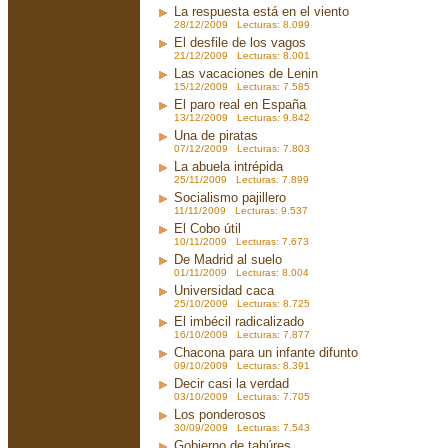
La respuesta está en el viento
28/12/2009 Lecturas: 8.099
El desfile de los vagos
21/12/2009 Lecturas: 8.001
Las vacaciones de Lenin
15/12/2009 Lecturas: 7.585
El paro real en España
13/12/2009 Lecturas: 9.842
Una de piratas
07/12/2009 Lecturas: 7.803
La abuela intrépida
25/11/2009 Lecturas: 7.899
Socialismo pajillero
11/11/2009 Lecturas: 9.537
El Cobo útil
10/11/2009 Lecturas: 7.673
De Madrid al suelo
01/11/2009 Lecturas: 8.004
Universidad caca
25/10/2009 Lecturas: 8.725
El imbécil radicalizado
16/10/2009 Lecturas: 7.877
Chacona para un infante difunto
09/10/2009 Lecturas: 8.391
Decir casi la verdad
03/10/2009 Lecturas: 7.705
Los ponderosos
30/09/2009 Lecturas: 7.543
Gobierno de tahúres