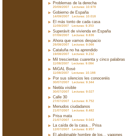
Problemas de la derecha
20/09/2007 Lecturas: 10.978
Gobierno de España
14/09/2007 Lecturas: 10.016
El más tonto de cada casa
11/09/2007 Lecturas: 9.353
Superávit de vivienda en España
07/09/2007 Lecturas: 8.836
Ahora que vamos despacio
26/08/2007 Lecturas: 9.066
Cataluña no ha aprendido
19/08/2007 Lecturas: 9.232
Mil trescientas cuarenta y cinco palabras
11/08/2007 Lecturas: 9.084
MiGAL Bosé
11/08/2007 Lecturas: 10.166
Por sus silencios les conoceréis
30/07/2007 Lecturas: 9.344
Niebla visible
30/07/2007 Lecturas: 9.027
Calle 30
27/07/2007 Lecturas: 8.752
Menudos ciudadanos
21/07/2007 Lecturas: 8.482
Prisa mata
21/07/2007 Lecturas: 9.043
La caída de la casa... Prisa
12/07/2007 Lecturas: 8.957
El
abobinable
hombre de los... vagones