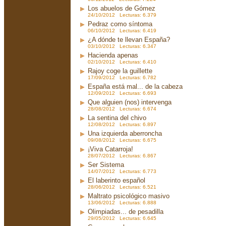
Los abuelos de Gómez
24/10/2012 Lecturas: 6.379
Pedraz como síntoma
06/10/2012 Lecturas: 6.419
¿A dónde te llevan España?
03/10/2012 Lecturas: 6.347
Hacienda apenas
02/10/2012 Lecturas: 6.410
Rajoy coge la guillette
17/09/2012 Lecturas: 6.782
España está mal... de la cabeza
12/09/2012 Lecturas: 6.693
Que alguien (nos) intervenga
28/08/2012 Lecturas: 6.674
La sentina del chivo
12/08/2012 Lecturas: 6.897
Una izquierda aberroncha
09/08/2012 Lecturas: 6.675
¡Viva Catarroja!
28/07/2012 Lecturas: 6.867
Ser Sistema
14/07/2012 Lecturas: 6.773
El laberinto español
28/06/2012 Lecturas: 6.521
Maltrato psicológico masivo
13/06/2012 Lecturas: 6.888
Olimpiadas... de pesadilla
29/05/2012 Lecturas: 6.645