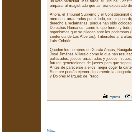
un voto particular. Más tarde, el Tribunal Const
amparar al magistrado que así era expulsado de 
Ahora, el Tribunal Supremo y el Constitucional
merecen: arrastrados por el lodo; sin ninguna dig
derecho a reclamarlas, porque han sido colocad
Derechos Humanos, como lo que fueron y todo 
organismos que se pliegan ante los poderosos (
sentencia de Los Albertos). Tribunales a la altu
Luís Cebrián.
Queden los nombres de García Ancos, Bacigalup
José Jiménez Villarejo como lo que han resulta
politizados, jueces arrastrados y jueces inicuos
futuras generaciones de jueces para que sepan 
Antes de parecerse a ellos, mejor coger la cart
Siempre podrán ejercer dignamente la abogací
y Dolores Márquez de Prado.
Imprimir
E
Más...