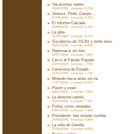
Vacaciones reales
10/08/2009 Lecturas: 8.219
Strauss, Perle, Camps....
07/08/2009 Lecturas: 8.454
El Informe Calzada
03/08/2009 Lecturas: 8.760
La piba
01/08/2009 Lecturas: 8.715
Socialismo de SICAV y tente tieso
30/07/2009 Lecturas: 8.634
Diplomacia sin tino
30/07/2009 Lecturas: 7.890
Cerco al Partido Popular
24/07/2009 Lecturas: 7.550
Carnicería de Estado
22/07/2009 Lecturas: 7.796
Mirando hacia atrás sin ira
17/07/2009 Lecturas: 8.034
Pasen y vean
08/07/2009 Lecturas: 7.854
La derecha cainita
03/07/2009 Lecturas: 7.751
Puños como verdades
03/07/2009 Lecturas: 7.805
Presidente, has estado cumbre
24/06/2009 Lecturas: 8.586
La roña de Garoña
23/06/2009 Lecturas: 8.050