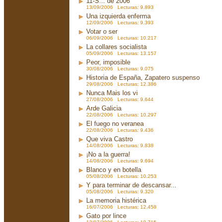
11-S... de 2006
13/09/2006 Lecturas: 9.893
Una izquierda enferma
12/09/2006 Lecturas: 9.393
Votar o ser
06/09/2006 Lecturas: 10.217
La collares socialista
05/09/2006 Lecturas: 13.157
Peor, imposible
30/08/2006 Lecturas: 9.075
Historia de España, Zapatero suspenso
29/08/2006 Lecturas: 12.386
Nunca Mais los vi
27/08/2006 Lecturas: 9.644
Arde Galicia
22/08/2006 Lecturas: 10.297
El fuego no veranea
22/08/2006 Lecturas: 9.436
Que viva Castro
14/08/2006 Lecturas: 9.838
¡No a la guerra!
14/08/2006 Lecturas: 9.694
Blanco y en botella
05/08/2006 Lecturas: 10.253
Y para terminar de descansar...
05/08/2006 Lecturas: 9.320
La memoria histérica
16/07/2006 Lecturas: 12.458
Gato por lince