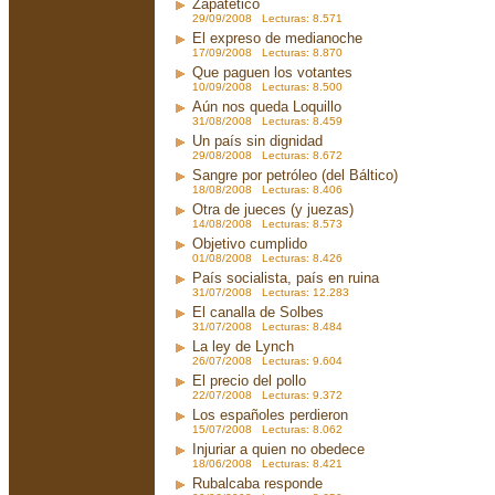
Zapatético
29/09/2008 Lecturas: 8.571
El expreso de medianoche
17/09/2008 Lecturas: 8.870
Que paguen los votantes
10/09/2008 Lecturas: 8.500
Aún nos queda Loquillo
31/08/2008 Lecturas: 8.459
Un país sin dignidad
29/08/2008 Lecturas: 8.672
Sangre por petróleo (del Báltico)
18/08/2008 Lecturas: 8.406
Otra de jueces (y juezas)
14/08/2008 Lecturas: 8.573
Objetivo cumplido
01/08/2008 Lecturas: 8.426
País socialista, país en ruina
31/07/2008 Lecturas: 12.283
El canalla de Solbes
31/07/2008 Lecturas: 8.484
La ley de Lynch
26/07/2008 Lecturas: 9.604
El precio del pollo
22/07/2008 Lecturas: 9.372
Los españoles perdieron
15/07/2008 Lecturas: 8.062
Injuriar a quien no obedece
18/06/2008 Lecturas: 8.421
Rubalcaba responde