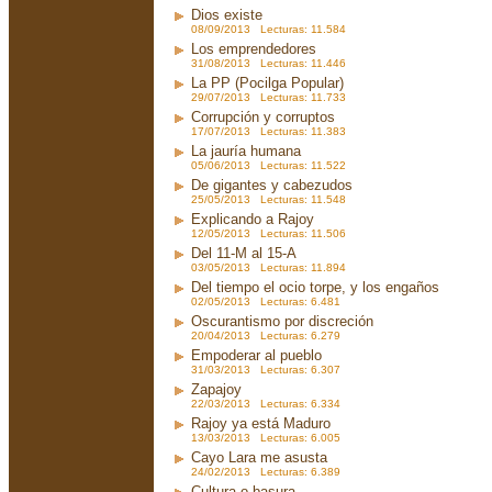
Dios existe
08/09/2013 Lecturas: 11.584
Los emprendedores
31/08/2013 Lecturas: 11.446
La PP (Pocilga Popular)
29/07/2013 Lecturas: 11.733
Corrupción y corruptos
17/07/2013 Lecturas: 11.383
La jauría humana
05/06/2013 Lecturas: 11.522
De gigantes y cabezudos
25/05/2013 Lecturas: 11.548
Explicando a Rajoy
12/05/2013 Lecturas: 11.506
Del 11-M al 15-A
03/05/2013 Lecturas: 11.894
Del tiempo el ocio torpe, y los engaños
02/05/2013 Lecturas: 6.481
Oscurantismo por discreción
20/04/2013 Lecturas: 6.279
Empoderar al pueblo
31/03/2013 Lecturas: 6.307
Zapajoy
22/03/2013 Lecturas: 6.334
Rajoy ya está Maduro
13/03/2013 Lecturas: 6.005
Cayo Lara me asusta
24/02/2013 Lecturas: 6.389
Cultura o basura