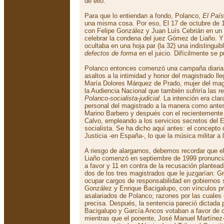
de ello.
Para que lo entiendan a fondo, Polanco,
El País
una misma cosa. Por eso, El 17 de octubre de
con Felipe González y Juan Luís Cebrián en un 
celebrar la condena del juez Gómez de Liaño. Y 
ocultaba en una hoja par (la 32) una indistinguib
defectos de forma
en el juicio. Difícilmente se
Polanco entonces comenzó una campaña diaria d
asaltos a la intimidad y honor del magistrado ll
María Dolores Márquez de Prado, mujer del magi
la Audiencia Nacional que también sufriría las r
Polanco-socialista-judicial
. La intención era clar
personal del magistrado a la manera como antes 
Marino Barbero y después con el recientemente 
Calvo, empleando a los servicios secretos del 
socialista. Se ha dicho aquí antes: el concepto
Justicia -en España-, lo que la música militar a
A riesgo de alargarnos, debemos recordar que el
Liaño comenzó en septiembre de 1999 pronunci
a favor y 11 en contra de la recusación plantead
dos de los tres magistrados que le juzgarían: G
ocupar cargos de responsabilidad en gobiernos s
González y Enrique Bacigalupo, con vínculos pr
asalariados de Polanco; razones por las cuales 
precisa. Después, la sentencia pareció dictada p
Bacigalupo y García Ancos votaban a favor de 
mientras que el ponente, José Manuel Martínez