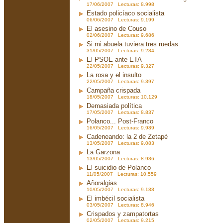
17/06/2007 Lecturas: 8.998
Estado policíaco socialista
06/06/2007 Lecturas: 9.199
El asesino de Couso
02/06/2007 Lecturas: 9.686
Si mi abuela tuviera tres ruedas
31/05/2007 Lecturas: 9.284
El PSOE ante ETA
22/05/2007 Lecturas: 9.327
La rosa y el insulto
22/05/2007 Lecturas: 9.397
Campaña crispada
18/05/2007 Lecturas: 10.129
Demasiada política
17/05/2007 Lecturas: 8.837
Polanco... Post-Franco
16/05/2007 Lecturas: 9.989
Cadeneando: la 2 de Zetapé
13/05/2007 Lecturas: 9.083
La Garzona
13/05/2007 Lecturas: 8.986
El suicidio de Polanco
11/05/2007 Lecturas: 10.559
Añoralgias
10/05/2007 Lecturas: 9.188
El imbécil socialista
03/05/2007 Lecturas: 8.946
Crispados y zampatortas
02/05/2007 Lecturas: 9.215