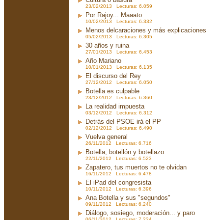
23/02/2013 Lecturas: 6.059
Por Rajoy... Maaato
10/02/2013 Lecturas: 6.332
Menos delcaraciones y más explicaciones
05/02/2013 Lecturas: 6.305
30 años y ruina
27/01/2013 Lecturas: 6.453
Año Mariano
10/01/2013 Lecturas: 6.135
El discurso del Rey
27/12/2012 Lecturas: 6.050
Botella es culpable
23/12/2012 Lecturas: 6.360
La realidad impuesta
03/12/2012 Lecturas: 6.312
Detrás del PSOE irá el PP
02/12/2012 Lecturas: 6.490
Vuelva general
26/11/2012 Lecturas: 6.716
Botella, botellón y botellazo
22/11/2012 Lecturas: 6.523
Zapatero, tus muertos no te olvidan
16/11/2012 Lecturas: 6.478
El iPad del congresista
10/11/2012 Lecturas: 6.396
Ana Botella y sus "segundos"
09/11/2012 Lecturas: 6.240
Diálogo, sosiego, moderación... y paro
06/11/2012 Lecturas: 7.224