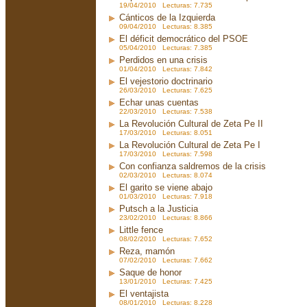
19/04/2010 Lecturas: 7.735
Cánticos de la Izquierda
09/04/2010 Lecturas: 8.385
El déficit democrático del PSOE
05/04/2010 Lecturas: 7.385
Perdidos en una crisis
01/04/2010 Lecturas: 7.842
El vejestorio doctrinario
26/03/2010 Lecturas: 7.625
Echar unas cuentas
22/03/2010 Lecturas: 7.538
La Revolución Cultural de Zeta Pe II
17/03/2010 Lecturas: 8.051
La Revolución Cultural de Zeta Pe I
17/03/2010 Lecturas: 7.598
Con confianza saldremos de la crisis
02/03/2010 Lecturas: 8.074
El garito se viene abajo
01/03/2010 Lecturas: 7.918
Putsch a la Justicia
23/02/2010 Lecturas: 8.866
Little fence
08/02/2010 Lecturas: 7.652
Reza, mamón
07/02/2010 Lecturas: 7.662
Saque de honor
13/01/2010 Lecturas: 7.425
El ventajista
08/01/2010 Lecturas: 8.228