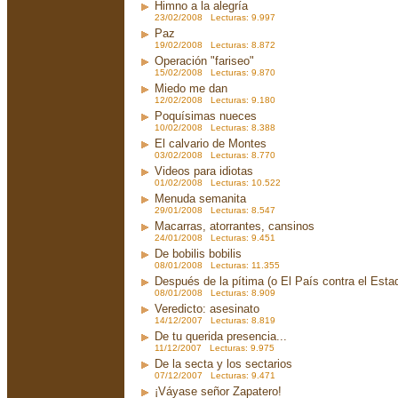
Himno a la alegría
23/02/2008 Lecturas: 9.997
Paz
19/02/2008 Lecturas: 8.872
Operación "fariseo"
15/02/2008 Lecturas: 9.870
Miedo me dan
12/02/2008 Lecturas: 9.180
Poquísimas nueces
10/02/2008 Lecturas: 8.388
El calvario de Montes
03/02/2008 Lecturas: 8.770
Videos para idiotas
01/02/2008 Lecturas: 10.522
Menuda semanita
29/01/2008 Lecturas: 8.547
Macarras, atorrantes, cansinos
24/01/2008 Lecturas: 9.451
De bobilis bobilis
08/01/2008 Lecturas: 11.355
Después de la pítima (o El País contra el Est
08/01/2008 Lecturas: 8.909
Veredicto: asesinato
14/12/2007 Lecturas: 8.819
De tu querida presencia...
11/12/2007 Lecturas: 9.975
De la secta y los sectarios
07/12/2007 Lecturas: 9.471
¡Váyase señor Zapatero!