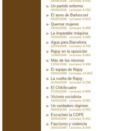
09/06/2008 Lecturas: 8.650
Un partido enfermo
26/05/2008 Lecturas: 8.252
El asno de Barlusconi
03/05/2008 Lecturas: 8.615
Quemar mujeres
26/04/2008 Lecturas: 8.966
La imparable máquina
24/04/2008 Lecturas: 9.069
Agua para Barcelona
22/04/2008 Lecturas: 8.705
Rajoy en la oposición
13/04/2008 Lecturas: 8.663
Más de los mismos
13/04/2008 Lecturas: 9.308
El equipo de Rajoy
03/04/2008 Lecturas: 10.803
La vuelta de Rajoy
01/04/2008 Lecturas: 8.256
El Chikilicuatre
27/03/2008 Lecturas: 9.999
Victoria socialista
16/03/2008 Lecturas: 8.881
Un verdadero régimen
08/03/2008 Lecturas: 8.552
Escuchen la COPE
06/03/2008 Lecturas: 9.401
Fascismo y violencia
26/02/2008 Lecturas: 8.449