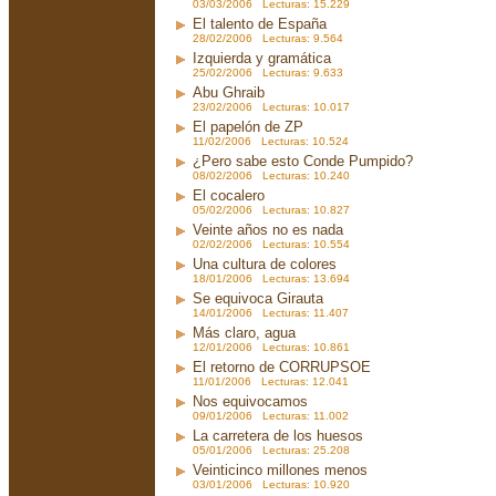
03/03/2006 Lecturas: 15.229
El talento de España
28/02/2006 Lecturas: 9.564
Izquierda y gramática
25/02/2006 Lecturas: 9.633
Abu Ghraib
23/02/2006 Lecturas: 10.017
El papelón de ZP
11/02/2006 Lecturas: 10.524
¿Pero sabe esto Conde Pumpido?
08/02/2006 Lecturas: 10.240
El cocalero
05/02/2006 Lecturas: 10.827
Veinte años no es nada
02/02/2006 Lecturas: 10.554
Una cultura de colores
18/01/2006 Lecturas: 13.694
Se equivoca Girauta
14/01/2006 Lecturas: 11.407
Más claro, agua
12/01/2006 Lecturas: 10.861
El retorno de CORRUPSOE
11/01/2006 Lecturas: 12.041
Nos equivocamos
09/01/2006 Lecturas: 11.002
La carretera de los huesos
05/01/2006 Lecturas: 25.208
Veinticinco millones menos
03/01/2006 Lecturas: 10.920