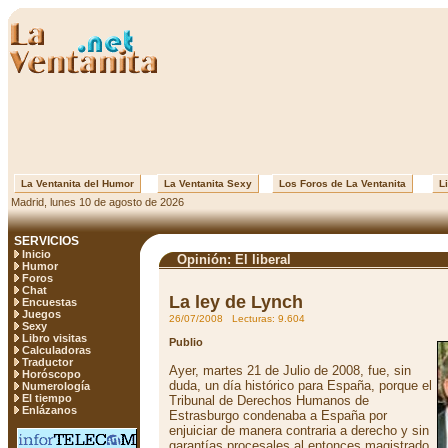
La Ventanita del Humor
La Ventanita Sexy
Los Foros de La Ventanita
Li
Madrid, lunes 10 de agosto de 2026
SERVICIOS
Inicio
Opinión: El liberal
Humor
Foros
Chat
La ley de Lynch
Encuestas
Juegos
26/07/2008 Lecturas: 9.604
Sexy
Libro visitas
Publio
Calculadoras
Traductor
Ayer, martes 21 de Julio de 2008, fue, sin
Horóscopo
duda, un día histórico para España, porque el
Numerología
El tiempo
Tribunal de Derechos Humanos de
Enlázanos
Estrasburgo condenaba a España por
enjuiciar de manera contraria a derecho y sin
garantías procesales al entonces magistrado