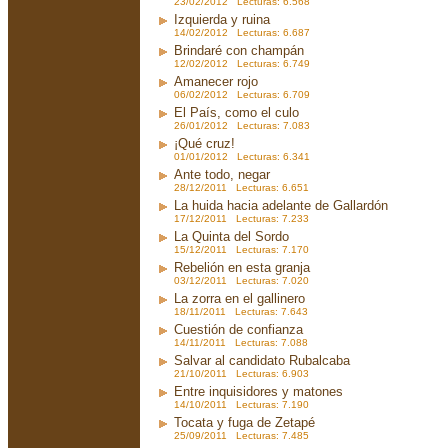
23/02/2012 Lecturas: 6.568
Izquierda y ruina
14/02/2012 Lecturas: 6.687
Brindaré con champán
12/02/2012 Lecturas: 6.749
Amanecer rojo
06/02/2012 Lecturas: 6.709
El País, como el culo
26/01/2012 Lecturas: 7.083
¡Qué cruz!
01/01/2012 Lecturas: 6.341
Ante todo, negar
28/12/2011 Lecturas: 6.651
La huida hacia adelante de Gallardón
17/12/2011 Lecturas: 7.233
La Quinta del Sordo
15/12/2011 Lecturas: 7.170
Rebelión en esta granja
03/12/2011 Lecturas: 7.020
La zorra en el gallinero
18/11/2011 Lecturas: 7.643
Cuestión de confianza
14/11/2011 Lecturas: 7.088
Salvar al candidato Rubalcaba
21/10/2011 Lecturas: 6.903
Entre inquisidores y matones
14/10/2011 Lecturas: 7.190
Tocata y fuga de Zetapé
25/09/2011 Lecturas: 7.485