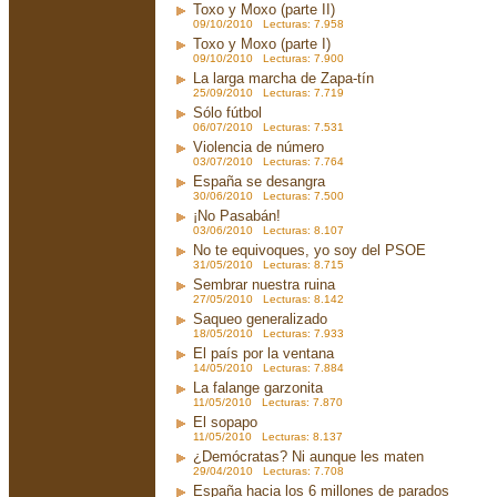
Toxo y Moxo (parte II)
09/10/2010 Lecturas: 7.958
Toxo y Moxo (parte I)
09/10/2010 Lecturas: 7.900
La larga marcha de Zapa-tín
25/09/2010 Lecturas: 7.719
Sólo fútbol
06/07/2010 Lecturas: 7.531
Violencia de número
03/07/2010 Lecturas: 7.764
España se desangra
30/06/2010 Lecturas: 7.500
¡No Pasabán!
03/06/2010 Lecturas: 8.107
No te equivoques, yo soy del PSOE
31/05/2010 Lecturas: 8.715
Sembrar nuestra ruina
27/05/2010 Lecturas: 8.142
Saqueo generalizado
18/05/2010 Lecturas: 7.933
El país por la ventana
14/05/2010 Lecturas: 7.884
La falange garzonita
11/05/2010 Lecturas: 7.870
El sopapo
11/05/2010 Lecturas: 8.137
¿Demócratas? Ni aunque les maten
29/04/2010 Lecturas: 7.708
España hacia los 6 millones de parados