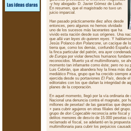
-y hoy abogado- D. Javier Gómez de Liaño.
En resumen, que el magistrado no tuvo un
juicio imparcial.
Han pasado prácticamente diez años desde
entonces, pero algunos no hemos olvidado
uno de los sucesos más lacerantes que ha
vivido esta nación desde sus orígenes. Una na
que
allá van leyes do quieren reyes
. Y hablamos
Jesús Polanco
don Polancone
, un cacique de 
tierra que, como los demás, confundió España co
la finca particular del patrón, era ayer condenad
de Europa
por violar derechos humanos fundam
reconocidos. Muerto ya el multimillonario, se ah
momento tan infamante como éste; pero no su 
Luis Cebrián, que abandera hoy la línea más dur
mediático Prisa, grupo que ha crecido siempre al
ejercida desde su portaviones
El País
, desde el
editoriales con los que dañan la integridad de a
planes de la corporación.
En aquel momento, llegó por la vía ordinaria de 
Nacional una denuncia contra el magnate, por h
millones de pesetas! de las garantías que depos
+ para cubrir agujeros en otras filiales del grupo
grupo de
don Cogecable
reconocía ante fiscal y
delitos menores de desvío de 15.000 pesetas ca
reclamado el fiscal, se adelantó en la propuesta 
multimillonaria para cubrir los perjuicios causad