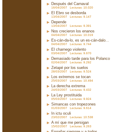
Después del Carnaval
16/04/2007 Lecturas: 10.020
El Ebro se desborda
13/04/2007 Lecturas: 9.147
Depende
13/04/2007 Lecturas: 9.391
Nos crecieron los enanos
04/04/2007 Lecturas: 10.019
Es-cán-da-lo, es un es-cán-dalo...
04/04/2007 Lecturas: 9.744
El charnego violento
03/04/2007 Lecturas: 9.670
Demasiado tarde para los Polanco
02/04/2007 Lecturas: 9.292
Zetapé por los suelos
28/03/2007 Lecturas: 9.524
Los extremos se tocan
25/03/2007 Lecturas: 10.494
La derecha extrema
24/03/2007 Lecturas: 9.432
La Ley prostituida
05/03/2007 Lecturas: 9.924
Simancas con tropezones
01/03/2007 Lecturas: 9.614
In ictu oculi
23/02/2007 Lecturas: 10.538
A mí que me persigan
15/02/2007 Lecturas: 9.263
Engañar siempre y a todos