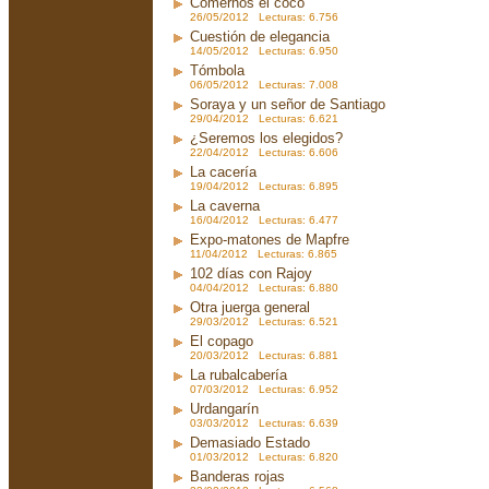
Comernos el coco
26/05/2012 Lecturas: 6.756
Cuestión de elegancia
14/05/2012 Lecturas: 6.950
Tómbola
06/05/2012 Lecturas: 7.008
Soraya y un señor de Santiago
29/04/2012 Lecturas: 6.621
¿Seremos los elegidos?
22/04/2012 Lecturas: 6.606
La cacería
19/04/2012 Lecturas: 6.895
La caverna
16/04/2012 Lecturas: 6.477
Expo-matones de Mapfre
11/04/2012 Lecturas: 6.865
102 días con Rajoy
04/04/2012 Lecturas: 6.880
Otra juerga general
29/03/2012 Lecturas: 6.521
El copago
20/03/2012 Lecturas: 6.881
La rubalcabería
07/03/2012 Lecturas: 6.952
Urdangarín
03/03/2012 Lecturas: 6.639
Demasiado Estado
01/03/2012 Lecturas: 6.820
Banderas rojas