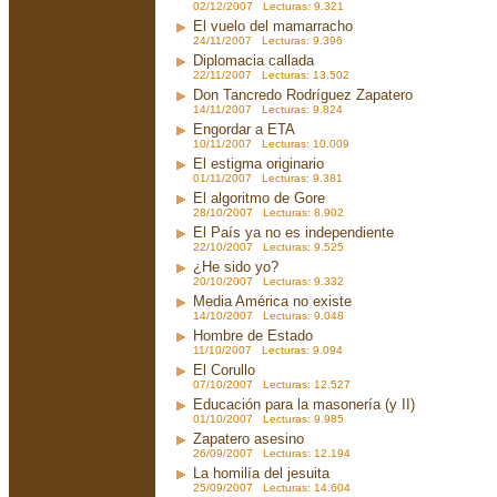
02/12/2007 Lecturas: 9.321
El vuelo del mamarracho
24/11/2007 Lecturas: 9.396
Diplomacia callada
22/11/2007 Lecturas: 13.502
Don Tancredo Rodríguez Zapatero
14/11/2007 Lecturas: 9.824
Engordar a ETA
10/11/2007 Lecturas: 10.009
El estigma originario
01/11/2007 Lecturas: 9.381
El algoritmo de Gore
28/10/2007 Lecturas: 8.902
El País ya no es independiente
22/10/2007 Lecturas: 9.525
¿He sido yo?
20/10/2007 Lecturas: 9.332
Media América no existe
14/10/2007 Lecturas: 9.048
Hombre de Estado
11/10/2007 Lecturas: 9.094
El Corullo
07/10/2007 Lecturas: 12.527
Educación para la masonería (y II)
01/10/2007 Lecturas: 9.985
Zapatero asesino
26/09/2007 Lecturas: 12.194
La homilía del jesuita
25/09/2007 Lecturas: 14.604