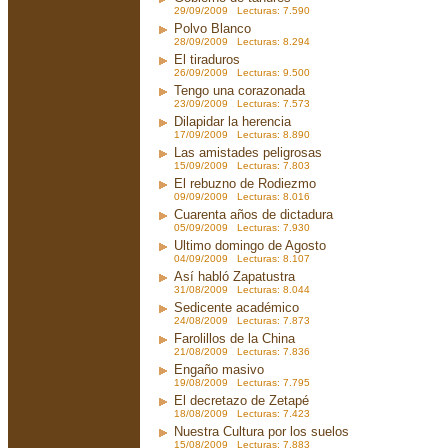
29/09/2009 Lecturas: 7.590
Polvo Blanco
28/09/2009 Lecturas: 8.294
El tiraduros
26/09/2009 Lecturas: 9.500
Tengo una corazonada
23/09/2009 Lecturas: 7.573
Dilapidar la herencia
17/09/2009 Lecturas: 8.890
Las amistades peligrosas
15/09/2009 Lecturas: 7.803
El rebuzno de Rodiezmo
09/09/2009 Lecturas: 8.016
Cuarenta años de dictadura
05/09/2009 Lecturas: 7.930
Ultimo domingo de Agosto
04/09/2009 Lecturas: 8.107
Así habló Zapatustra
31/08/2009 Lecturas: 8.044
Sedicente académico
24/08/2009 Lecturas: 7.873
Farolillos de la China
21/08/2009 Lecturas: 7.836
Engaño masivo
19/08/2009 Lecturas: 7.795
El decretazo de Zetapé
18/08/2009 Lecturas: 7.423
Nuestra Cultura por los suelos
15/08/2009 Lecturas: 7.883