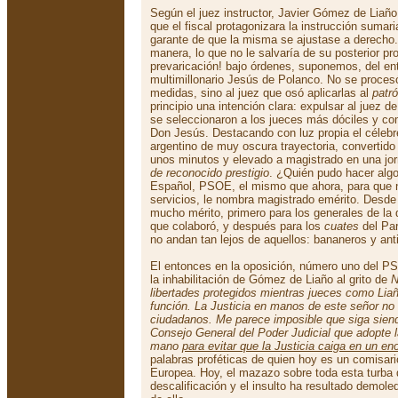
Según el juez instructor, Javier Gómez de Liaño,
que el fiscal protagonizara la instrucción sumar
garante de que la misma se ajustase a derecho
manera, lo que no le salvaría de su posterior p
prevaricación! bajo órdenes, suponemos, del e
multimillonario Jesús de Polanco. No se procesó
medidas, sino al juez que osó aplicarlas al
patr
principio una intención clara: expulsar al juez de 
se seleccionaron a los jueces más dóciles y co
Don Jesús. Destacando con luz propia el célebr
argentino de muy oscura trayectoria, convertid
unos minutos y elevado a magistrado en una jor
de reconocido prestigio
. ¿Quién pudo hacer algo
Español, PSOE, el mismo que ahora, para que no
servicios, le nombra magistrado emérito. Desde 
mucho mérito, primero para los generales de la 
que colaboró, y después para los
cuates
del Par
no andan tan lejos de aquellos: bananeros y an
El entonces en la oposición, número uno del P
la inhabilitación de Gómez de Liaño al grito de
N
libertades protegidos mientras jueces como Liañ
función. La Justicia en manos de este señor no 
ciudadanos. Me parece imposible que siga siendo
Consejo General del Poder Judicial que adopte 
mano
para evitar que la Justicia caiga en un en
palabras proféticas de quien hoy es un comisari
Europea. Hoy, el mazazo sobre toda esta turba
descalificación y el insulto ha resultado demol