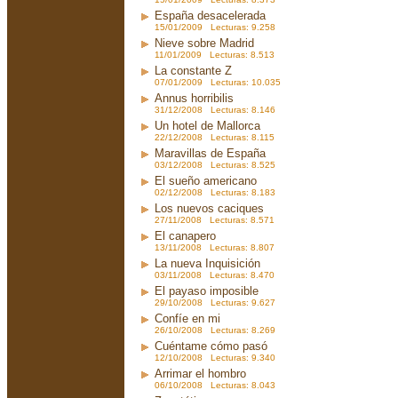
España desacelerada
15/01/2009 Lecturas: 9.258
Nieve sobre Madrid
11/01/2009 Lecturas: 8.513
La constante Z
07/01/2009 Lecturas: 10.035
Annus horribilis
31/12/2008 Lecturas: 8.146
Un hotel de Mallorca
22/12/2008 Lecturas: 8.115
Maravillas de España
03/12/2008 Lecturas: 8.525
El sueño americano
02/12/2008 Lecturas: 8.183
Los nuevos caciques
27/11/2008 Lecturas: 8.571
El canapero
13/11/2008 Lecturas: 8.807
La nueva Inquisición
03/11/2008 Lecturas: 8.470
El payaso imposible
29/10/2008 Lecturas: 9.627
Confíe en mi
26/10/2008 Lecturas: 8.269
Cuéntame cómo pasó
12/10/2008 Lecturas: 9.340
Arrimar el hombro
06/10/2008 Lecturas: 8.043