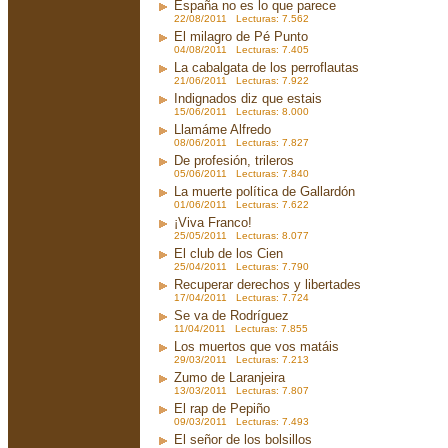
España no es lo que parece
22/08/2011 Lecturas: 7.562
El milagro de Pé Punto
04/08/2011 Lecturas: 7.405
La cabalgata de los perroflautas
21/06/2011 Lecturas: 7.922
Indignados diz que estais
15/06/2011 Lecturas: 8.000
Llamáme Alfredo
08/06/2011 Lecturas: 7.827
De profesión, trileros
05/06/2011 Lecturas: 7.840
La muerte política de Gallardón
01/06/2011 Lecturas: 7.622
¡Viva Franco!
25/05/2011 Lecturas: 8.077
El club de los Cien
25/04/2011 Lecturas: 7.790
Recuperar derechos y libertades
17/04/2011 Lecturas: 7.724
Se va de Rodríguez
11/04/2011 Lecturas: 7.855
Los muertos que vos matáis
29/03/2011 Lecturas: 7.213
Zumo de Laranjeira
13/03/2011 Lecturas: 7.807
El rap de Pepiño
09/03/2011 Lecturas: 7.493
El señor de los bolsillos